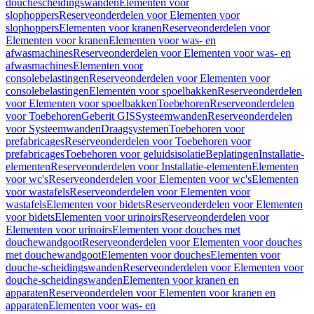
douchescheidingswanden
Elementen voor
slophoppers
Reserveonderdelen voor Elementen voor
slophoppers
Elementen voor kranen
Reserveonderdelen voor
Elementen voor kranen
Elementen voor was- en
afwasmachines
Reserveonderdelen voor Elementen voor was- en
afwasmachines
Elementen voor
consolebelastingen
Reserveonderdelen voor Elementen voor
consolebelastingen
Elementen voor spoelbakken
Reserveonderdelen
voor Elementen voor spoelbakken
Toebehoren
Reserveonderdelen
voor Toebehoren
Geberit GIS
Systeemwanden
Reserveonderdelen
voor Systeemwanden
Draagsystemen
Toebehoren voor
prefabricages
Reserveonderdelen voor Toebehoren voor
prefabricages
Toebehoren voor geluidsisolatie
Beplatingen
Installatie-
elementen
Reserveonderdelen voor Installatie-elementen
Elementen
voor wc's
Reserveonderdelen voor Elementen voor wc's
Elementen
voor wastafels
Reserveonderdelen voor Elementen voor
wastafels
Elementen voor bidets
Reserveonderdelen voor Elementen
voor bidets
Elementen voor urinoirs
Reserveonderdelen voor
Elementen voor urinoirs
Elementen voor douches met
douchewandgoot
Reserveonderdelen voor Elementen voor douches
met douchewandgoot
Elementen voor douches
Elementen voor
douche-scheidingswanden
Reserveonderdelen voor Elementen voor
douche-scheidingswanden
Elementen voor kranen en
apparaten
Reserveonderdelen voor Elementen voor kranen en
apparaten
Elementen voor was- en