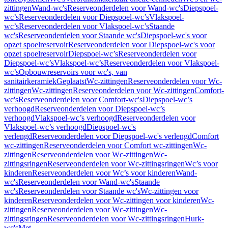
zittingen
Wand-wc's
Reserveonderdelen voor Wand-wc's
Diepspoel-
wc’s
Reserveonderdelen voor Diepspoel-wc’s
Vlakspoel-
wc’s
Reserveonderdelen voor Vlakspoel-wc’s
Staande
wc's
Reserveonderdelen voor Staande wc's
Diepspoel-wc's voor
opzet spoelreservoir
Reserveonderdelen voor Diepspoel-wc's voor
opzet spoelreservoir
Diepspoel-wc’s
Reserveonderdelen voor
Diepspoel-wc’s
Vlakspoel-wc’s
Reserveonderdelen voor Vlakspoel-
wc’s
Opbouwreservoirs voor wc's, van
sanitairkeramiek
Geplaatst
Wc-zittingen
Reserveonderdelen voor Wc-
zittingen
Wc-zittingen
Reserveonderdelen voor Wc-zittingen
Comfort-
wc's
Reserveonderdelen voor Comfort-wc's
Diepspoel-wc’s
verhoogd
Reserveonderdelen voor Diepspoel-wc’s
verhoogd
Vlakspoel-wc’s verhoogd
Reserveonderdelen voor
Vlakspoel-wc’s verhoogd
Diepspoel-wc's
verlengd
Reserveonderdelen voor Diepspoel-wc's verlengd
Comfort
wc-zittingen
Reserveonderdelen voor Comfort wc-zittingen
Wc-
zittingen
Reserveonderdelen voor Wc-zittingen
Wc-
zittingsringen
Reserveonderdelen voor Wc-zittingsringen
Wc’s voor
kinderen
Reserveonderdelen voor Wc’s voor kinderen
Wand-
wc's
Reserveonderdelen voor Wand-wc's
Staande
wc's
Reserveonderdelen voor Staande wc's
Wc-zittingen voor
kinderen
Reserveonderdelen voor Wc-zittingen voor kinderen
Wc-
zittingen
Reserveonderdelen voor Wc-zittingen
Wc-
zittingsringen
Reserveonderdelen voor Wc-zittingsringen
Hurk-
wc's
Met