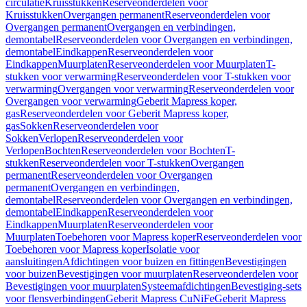
circulatie
Kruisstukken
Reserveonderdelen voor
Kruisstukken
Overgangen permanent
Reserveonderdelen voor
Overgangen permanent
Overgangen en verbindingen,
demontabel
Reserveonderdelen voor Overgangen en verbindingen,
demontabel
Eindkappen
Reserveonderdelen voor
Eindkappen
Muurplaten
Reserveonderdelen voor Muurplaten
T-
stukken voor verwarming
Reserveonderdelen voor T-stukken voor
verwarming
Overgangen voor verwarming
Reserveonderdelen voor
Overgangen voor verwarming
Geberit Mapress koper,
gas
Reserveonderdelen voor Geberit Mapress koper,
gas
Sokken
Reserveonderdelen voor
Sokken
Verlopen
Reserveonderdelen voor
Verlopen
Bochten
Reserveonderdelen voor Bochten
T-
stukken
Reserveonderdelen voor T-stukken
Overgangen
permanent
Reserveonderdelen voor Overgangen
permanent
Overgangen en verbindingen,
demontabel
Reserveonderdelen voor Overgangen en verbindingen,
demontabel
Eindkappen
Reserveonderdelen voor
Eindkappen
Muurplaten
Reserveonderdelen voor
Muurplaten
Toebehoren voor Mapress koper
Reserveonderdelen voor
Toebehoren voor Mapress koper
Isolatie voor
aansluitingen
Afdichtingen voor buizen en fittingen
Bevestigingen
voor buizen
Bevestigingen voor muurplaten
Reserveonderdelen voor
Bevestigingen voor muurplaten
Systeemafdichtingen
Bevestiging-sets
voor flensverbindingen
Geberit Mapress CuNiFe
Geberit Mapress