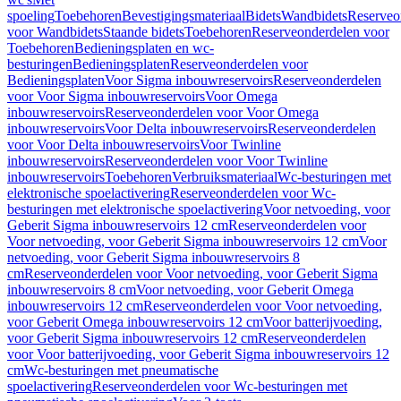
spoeling
Toebehoren
Bevestigingsmateriaal
Bidets
Wandbidets
Reserveo
voor Wandbidets
Staande bidets
Toebehoren
Reserveonderdelen voor
Toebehoren
Bedieningsplaten en wc-
besturingen
Bedieningsplaten
Reserveonderdelen voor
Bedieningsplaten
Voor Sigma inbouwreservoirs
Reserveonderdelen
voor Voor Sigma inbouwreservoirs
Voor Omega
inbouwreservoirs
Reserveonderdelen voor Voor Omega
inbouwreservoirs
Voor Delta inbouwreservoirs
Reserveonderdelen
voor Voor Delta inbouwreservoirs
Voor Twinline
inbouwreservoirs
Reserveonderdelen voor Voor Twinline
inbouwreservoirs
Toebehoren
Verbruiksmateriaal
Wc-besturingen met
elektronische spoelactivering
Reserveonderdelen voor Wc-
besturingen met elektronische spoelactivering
Voor netvoeding, voor
Geberit Sigma inbouwreservoirs 12 cm
Reserveonderdelen voor
Voor netvoeding, voor Geberit Sigma inbouwreservoirs 12 cm
Voor
netvoeding, voor Geberit Sigma inbouwreservoirs 8
cm
Reserveonderdelen voor Voor netvoeding, voor Geberit Sigma
inbouwreservoirs 8 cm
Voor netvoeding, voor Geberit Omega
inbouwreservoirs 12 cm
Reserveonderdelen voor Voor netvoeding,
voor Geberit Omega inbouwreservoirs 12 cm
Voor batterijvoeding,
voor Geberit Sigma inbouwreservoirs 12 cm
Reserveonderdelen
voor Voor batterijvoeding, voor Geberit Sigma inbouwreservoirs 12
cm
Wc-besturingen met pneumatische
spoelactivering
Reserveonderdelen voor Wc-besturingen met