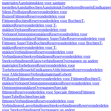
materialen
Aansluitstukken voor sanitaire
toestellen
Aansluitbochten
Aansluitstuk
Toebehoren
Beugels
Eindkappe
Silent-Pro
Buizen
Reserveonderdelen voor
Buizen
Fittingen
Reserveonderdelen voor
Fittingen
Bochten
Reserveonderdelen voor Bochten
T-
stukken
Reserveonderdelen voor T-
stukken
Verlopen
Reserveonderdelen voor
Verlopen
Ontstoppingsstukken
Reserveonderdelen voor
Ontstoppingsstukken
Fittingen SuperTube
Reserveonderdelen voor
Fittingen SuperTube
Bochten
Reserveonderdelen voor Bochten
T-
stukken
Reserveonderdelen voor T-
stukken
Verbindingen
Reserveonderdelen voor
Verbindingen
Steekverbindingen
Reserveonderdelen voor
Steekverbindingen
Klauwverbindingen
Overgangen op andere
materialen
Toebehoren
Reserveonderdelen voor
Toebehoren
Beugels
Eindkappen
Afdichtingen
Reserveonderdelen
voor Afdichtingen
Verbruiksmateriaal
Geberit
PE
Buizen
Fittingen
Reserveonderdelen voor Fittingen
Bochten
T-
stukken
Verlopen
Ontstoppingsstukken
Reserveonderdelen voor
Ontstoppingsstukken
Overgangen
Speciale
fittingen
Reserveonderdelen voor Speciale fittingen
Fittingen
SuperTube
Bochten
Speciale
fittingen
Verbindingen
Reserveonderdelen voor
Verbindingen
Lasverbindingen
Steekverbindingen
Reserveonderdelen
voor Steekverbindingen
Overgangen op andere