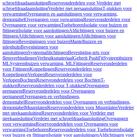
schroefdraadaansluiting
Reserveonderdelen voor Verdeler met
schroefdraadaansluiting
Verdeler met persaansluiting
T-stukken voor
verwarming
Overgangen en aansluitingen voor verwarming,
demontabel
Overgangen voor verwarming
Reserveonderdelen voor
Overgangen voor verwarming
Toebehoren
Isolatie voor buizen en
fittingen
Isolatie voor aansluitingen
Afdichtingen voor buizen en
fittingen
Afdichtingen voor aansluitingen
Afdichtingen voor
fittingen
Bevestigingen voor buizen
Mantelbuizen en
inleghulp
Bevestigingen voor
aansluitingen
Systeemafdichtingen
Bevestiging-sets voor
flensverbindingen
Verbruiksmateriaal
Geberit PushFit
Systeembuizen
ML
Systeembuizen verwarming, ML
Fittingen
Reserveonderdelen
voor Fittingen
Koppelingen
Reserveonderdelen voor
Koppelingen
Verlopen
Reserveonderdelen voor
Verlopen
Bochten
Reserveonderdelen voor Bochten
T-
stukken
Reserveonderdelen voor T-stukken
Overgangen
permanent
Reserveonderdelen voor Overgangen
permanent
Overgangen en verbindingen,
demontabel
Reserveonderdelen voor Overgangen en verbindingen,
demontabel
Muurplaten
Reserveonderdelen voor Muurplaten
Verdeler
met steekaansluiting
Reserveonderdelen voor Verdeler met
steekaansluiting
Verdeler met schroefdraadaansluiting
Overgangen
voor verwarming
Reserveonderdelen voor Overgangen voor
verwarming
Toebehoren
Reserveonderdelen voor Toebehoren
Isolatie
voor buizen en fittingen
Isolatie voor aansluitingen
Afdichtingen voor