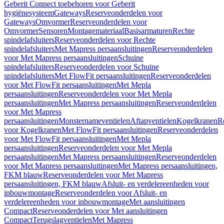
Geberit Connect toebehoren voor Geberit
hygiënesysteem
Gateways
Reserveonderdelen voor
Gateways
Omvormer
Reserveonderdelen voor
Omvormer
Sensoren
Montagemateriaal
Basisarmaturen
Rechte
spindelafsluiters
Reserveonderdelen voor Rechte
spindelafsluiters
Met Mapress persaansluitingen
Reserveonderdelen
voor Met Mapress persaansluitingen
Schuine
spindelafsluiters
Reserveonderdelen voor Schuine
spindelafsluiters
Met FlowFit persaansluitingen
Reserveonderdelen
voor Met FlowFit persaansluitingen
Met Mepla
persaansluitingen
Reserveonderdelen voor Met Mepla
persaansluitingen
Met Mapress persaansluitingen
Reserveonderdelen
voor Met Mapress
persaansluitingen
Monsternameventielen
Aftapventielen
Kogelkranen
R
voor Kogelkranen
Met FlowFit persaansluitingen
Reserveonderdelen
voor Met FlowFit persaansluitingen
Met Mepla
persaansluitingen
Reserveonderdelen voor Met Mepla
persaansluitingen
Met Mapress persaansluitingen
Reserveonderdelen
voor Met Mapress persaansluitingen
Met Mapress persaansluitingen,
FKM blauw
Reserveonderdelen voor Met Mapress
persaansluitingen, FKM blauw
Afsluit- en verdelereenheden voor
inbouwmontage
Reserveonderdelen voor Afsluit- en
verdelereenheden voor inbouwmontage
Met aansluitingen
Compact
Reserveonderdelen voor Met aansluitingen
Compact
Terugslagventielen
Met Mapress