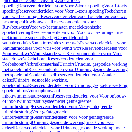
pneumatische spoelactivering
Voor 2-toets
spoeling
Reserveonderdelen voor Voor 2-toets spoeling
Voor 1-toets
spoeling
Reserveonderdelen voor Voor 1-toets spoeling
Toebehoren
voor wc-besturingen
Reserveonderdelen voor Toebehoren voor wc-
besturingen
Ruwbouwsets
Reserveonderdelen voor
Ruwbouwsets
Voor wc-besturingen met elektronische
spoelactivering
Reserveonderdelen voor Voor wc-besturingen met
elektronische spoelactivering
Geberit Monolith
sanitairmodules
Sanitairmodules voor wc's
Reserveonderdelen voor
Sanitairmodules voor wc's
Voor wand-wc's
Reserveonderdelen voor
Voor wand-wc's
Voor staande wc's
Reserveonderdelen voor Voor
staande wc's
Toebehoren
Reserveonderdelen voor
Toebehoren
Verbruiksmateriaal
Urinoirs
Urinoirs, gespoelde werking,
met spoelrand
Reserveonderdelen voor Urinoirs, gespoelde werking,
met spoelrand
Zonder deksel
Reserveonderdelen voor Zonder
deksel
Urinoirs, gespoelde werking,
spoelrandloos
Reserveonderdelen voor Urinoirs, gespoelde werking,
spoelrandloos
Voor opbouw- of
inbouwurinoirstuursysteem
Reserveonderdelen voor Voor opbouw-
of inbouwurinoirstuursysteem
Met geïntegreerde
urinoirbesturing
Reserveonderdelen voor Met geïntegreerde
urinoirbesturing
Voor geïntegreerde
urinoirbesturing
Reserveonderdelen voor Voor geïntegreerde
urinoirbesturing
Urinoirs, gespoelde werking, met / voor wc-
deksel
Reserveonderdelen voor Urinoirs, gespoelde werking, met /