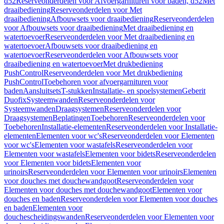
d52
Reserveonderdelen voor Afvoergarnituren voor baden, d52
Met
draaibediening
Reserveonderdelen voor Met
draaibediening
Afbouwsets voor draaibediening
Reserveonderdelen
voor Afbouwsets voor draaibediening
Met draaibediening en
watertoevoer
Reserveonderdelen voor Met draaibediening en
watertoevoer
Afbouwsets voor draaibediening en
watertoevoer
Reserveonderdelen voor Afbouwsets voor
draaibediening en watertoevoer
Met drukbediening
PushControl
Reserveonderdelen voor Met drukbediening
PushControl
Toebehoren voor afvoergarnituren voor
baden
Aansluitsets
T-stukken
Installatie- en spoelsystemen
Geberit
Duofix
Systeemwanden
Reserveonderdelen voor
Systeemwanden
Draagsystemen
Reserveonderdelen voor
Draagsystemen
Beplatingen
Toebehoren
Reserveonderdelen voor
Toebehoren
Installatie-elementen
Reserveonderdelen voor Installatie-
elementen
Elementen voor wc's
Reserveonderdelen voor Elementen
voor wc's
Elementen voor wastafels
Reserveonderdelen voor
Elementen voor wastafels
Elementen voor bidets
Reserveonderdelen
voor Elementen voor bidets
Elementen voor
urinoirs
Reserveonderdelen voor Elementen voor urinoirs
Elementen
voor douches met douchewandgoot
Reserveonderdelen voor
Elementen voor douches met douchewandgoot
Elementen voor
douches en baden
Reserveonderdelen voor Elementen voor douches
en baden
Elementen voor
douchescheidingswanden
Reserveonderdelen voor Elementen voor