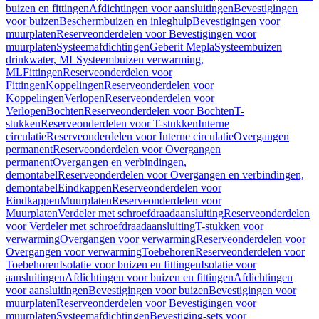
buizen en fittingen
Afdichtingen voor aansluitingen
Bevestigingen
voor buizen
Beschermbuizen en inleghulp
Bevestigingen voor
muurplaten
Reserveonderdelen voor Bevestigingen voor
muurplaten
Systeemafdichtingen
Geberit Mepla
Systeembuizen
drinkwater, ML
Systeembuizen verwarming,
ML
Fittingen
Reserveonderdelen voor
Fittingen
Koppelingen
Reserveonderdelen voor
Koppelingen
Verlopen
Reserveonderdelen voor
Verlopen
Bochten
Reserveonderdelen voor Bochten
T-
stukken
Reserveonderdelen voor T-stukken
Interne
circulatie
Reserveonderdelen voor Interne circulatie
Overgangen
permanent
Reserveonderdelen voor Overgangen
permanent
Overgangen en verbindingen,
demontabel
Reserveonderdelen voor Overgangen en verbindingen,
demontabel
Eindkappen
Reserveonderdelen voor
Eindkappen
Muurplaten
Reserveonderdelen voor
Muurplaten
Verdeler met schroefdraadaansluiting
Reserveonderdelen
voor Verdeler met schroefdraadaansluiting
T-stukken voor
verwarming
Overgangen voor verwarming
Reserveonderdelen voor
Overgangen voor verwarming
Toebehoren
Reserveonderdelen voor
Toebehoren
Isolatie voor buizen en fittingen
Isolatie voor
aansluitingen
Afdichtingen voor buizen en fittingen
Afdichtingen
voor aansluitingen
Bevestigingen voor buizen
Bevestigingen voor
muurplaten
Reserveonderdelen voor Bevestigingen voor
muurplaten
Systeemafdichtingen
Bevestiging-sets voor