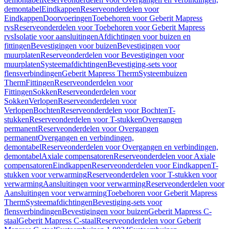
demontabel
Eindkappen
Reserveonderdelen voor
Eindkappen
Doorvoeringen
Toebehoren voor Geberit Mapress
rvs
Reserveonderdelen voor Toebehoren voor Geberit Mapress
rvs
Isolatie voor aansluitingen
Afdichtingen voor buizen en
fittingen
Bevestigingen voor buizen
Bevestigingen voor
muurplaten
Reserveonderdelen voor Bevestigingen voor
muurplaten
Systeemafdichtingen
Bevestiging-sets voor
flensverbindingen
Geberit Mapress Therm
Systeembuizen
Therm
Fittingen
Reserveonderdelen voor
Fittingen
Sokken
Reserveonderdelen voor
Sokken
Verlopen
Reserveonderdelen voor
Verlopen
Bochten
Reserveonderdelen voor Bochten
T-
stukken
Reserveonderdelen voor T-stukken
Overgangen
permanent
Reserveonderdelen voor Overgangen
permanent
Overgangen en verbindingen,
demontabel
Reserveonderdelen voor Overgangen en verbindingen,
demontabel
Axiale compensatoren
Reserveonderdelen voor Axiale
compensatoren
Eindkappen
Reserveonderdelen voor Eindkappen
T-
stukken voor verwarming
Reserveonderdelen voor T-stukken voor
verwarming
Aansluitingen voor verwarming
Reserveonderdelen voor
Aansluitingen voor verwarming
Toebehoren voor Geberit Mapress
Therm
Systeemafdichtingen
Bevestiging-sets voor
flensverbindingen
Bevestigingen voor buizen
Geberit Mapress C-
staal
Geberit Mapress C-staal
Reserveonderdelen voor Geberit