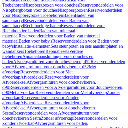
Toebehoren
Nisopbergboxen voor douches
Reserveonderdelen voor
Nisopbergboxen voor douches
Nisopbergboxen
Reserveonderdelen
voor Nisopbergboxen
Toebehoren
Baden
Baden van
sanitairacryl
Reserveonderdelen voor Baden van
sanitairacryl
Rechthoekige baden
Reserveonderdelen voor
Rechthoekige baden
Baden van mineraal
materiaal
Reserveonderdelen voor Baden van mineraal
materiaal
Baden voor baby's
Reserveonderdelen voor Baden voor
baby's
Installatie-elementen
Sets steunpoten en sets aansluitplaten en
wandankers
Toebehoren
Reparatiesets
Verdere
toebehoren
Apparaataansluitingen voor douches en
baden
Afvoergarnituren voor douchevloeren, d52
Reserveonderdelen
voor Afvoergarnituren voor douchevloeren, d52
Met
afvoerkap
Reserveonderdelen voor Met
afvoerkap
Afvoerdeksel
Reserveonderdelen voor
Afvoerdeksel
Afvoergarnituren voor douchevloeren,
d90
Reserveonderdelen voor Afvoergarnituren voor douchevloeren,
d90
Met afvoerkap
Reserveonderdelen voor Met afvoerkap
Zonder
afvoerkap
Reserveonderdelen voor Zonder
afvoerkap
Afvoerdeksel
Reserveonderdelen voor
Afvoerdeksel
Afvoergarnituren voor douchevloeren
Sestra
Reserveonderdelen voor Afvoergarnituren voor
douchevloeren Sestra
Zonder afvoerkap
Reserveonderdelen voor
Zonder afvoerkap
Afvoergarnituren voor baden,