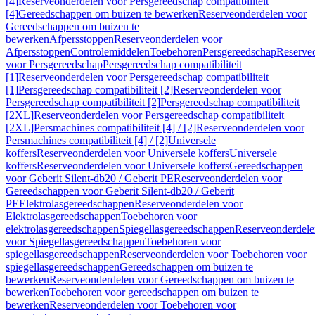
[4]
Reserveonderdelen voor Persgereedschap compatibiliteit
[4]
Gereedschappen om buizen te bewerken
Reserveonderdelen voor
Gereedschappen om buizen te
bewerken
Afpersstoppen
Reserveonderdelen voor
Afpersstoppen
Controlemiddelen
Toebehoren
Persgereedschap
Reserve
voor Persgereedschap
Persgereedschap compatibiliteit
[1]
Reserveonderdelen voor Persgereedschap compatibiliteit
[1]
Persgereedschap compatibiliteit [2]
Reserveonderdelen voor
Persgereedschap compatibiliteit [2]
Persgereedschap compatibiliteit
[2XL]
Reserveonderdelen voor Persgereedschap compatibiliteit
[2XL]
Persmachines compatibiliteit [4] / [2]
Reserveonderdelen voor
Persmachines compatibiliteit [4] / [2]
Universele
koffers
Reserveonderdelen voor Universele koffers
Universele
koffers
Reserveonderdelen voor Universele koffers
Gereedschappen
voor Geberit Silent-db20 / Geberit PE
Reserveonderdelen voor
Gereedschappen voor Geberit Silent-db20 / Geberit
PE
Elektrolasgereedschappen
Reserveonderdelen voor
Elektrolasgereedschappen
Toebehoren voor
elektrolasgereedschappen
Spiegellasgereedschappen
Reserveonderdele
voor Spiegellasgereedschappen
Toebehoren voor
spiegellasgereedschappen
Reserveonderdelen voor Toebehoren voor
spiegellasgereedschappen
Gereedschappen om buizen te
bewerken
Reserveonderdelen voor Gereedschappen om buizen te
bewerken
Toebehoren voor gereedschappen om buizen te
bewerken
Reserveonderdelen voor Toebehoren voor