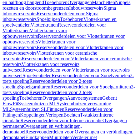
en halfhoog hangend
Toebehoren
Overgangen
Manchetten
Nippels,
rozetten en doorstroombegrenzers
Inbouwreservoirs
Sigma
inbouwreservoirs
Reserveonderdelen voor Sigma
inbouwreservoirs
Spoelpijpen
Toebehoren
Vlotterkranen en
spoelventielen
Vlotterkranen
Reserveonderdelen voor
Vlotterkranen
Vlotterkranen voor
opbouwreservoirs
Reserveonderdelen voor Vlotterkranen voor
opbouwreservoirs
Vlotterkranen voor
inbouwreservoirs
Reserveonderdelen voor Vlotterkranen voor
inbouwreservoirs
Vlotterkranen voor ceramische
reservoirs
Reserveonderdelen voor Vlotterkranen voor ceramische
reservoirs
Vlotterkranen voor reservoirs
universeel
Reserveonderdelen voor Vlotterkranen voor reservoirs
universeel
Spoelventielen
Reserveonderdelen voor Spoelventielen
2-
toets spoeling
Reserveonderdelen voor 2-toets
spoeling
Spoelgarnituren
Reserveonderdelen voor Spoelgarnituren
2-
toets spoeling
Reserveonderdelen voor 2-toets
spoeling
Toebehoren
Overgangen
Aanvoersystemen
Geberit
FlowFit
Systeembuizen ML
Systeembuizen verwarming
ML
Systeembuizen SL
Fittingen
Reserveonderdelen voor
Fittingen
Koppelingen
Verlopen
Bochten
T-stukken
Interne
circulatie
Reserveonderdelen voor Interne circulatie
Overgangen
permanent
Overgangen en verbindingen,
demontabel
Reserveonderdelen voor Overgangen en verbindingen,
demontabel
Eindkappen
Muurplaten
Verdeler met