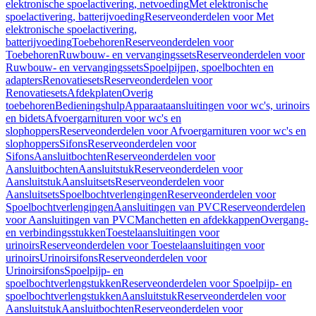
elektronische spoelactivering, netvoeding
Met elektronische
spoelactivering, batterijvoeding
Reserveonderdelen voor Met
elektronische spoelactivering,
batterijvoeding
Toebehoren
Reserveonderdelen voor
Toebehoren
Ruwbouw- en vervangingssets
Reserveonderdelen voor
Ruwbouw- en vervangingssets
Spoelpijpen, spoelbochten en
adapters
Renovatiesets
Reserveonderdelen voor
Renovatiesets
Afdekplaten
Overig
toebehoren
Bedieningshulp
Apparaataansluitingen voor wc's, urinoirs
en bidets
Afvoergarnituren voor wc's en
slophoppers
Reserveonderdelen voor Afvoergarnituren voor wc's en
slophoppers
Sifons
Reserveonderdelen voor
Sifons
Aansluitbochten
Reserveonderdelen voor
Aansluitbochten
Aansluitstuk
Reserveonderdelen voor
Aansluitstuk
Aansluitsets
Reserveonderdelen voor
Aansluitsets
Spoelbochtverlengingen
Reserveonderdelen voor
Spoelbochtverlengingen
Aansluitingen van PVC
Reserveonderdelen
voor Aansluitingen van PVC
Manchetten en afdekkappen
Overgang-
en verbindingsstukken
Toestelaansluitingen voor
urinoirs
Reserveonderdelen voor Toestelaansluitingen voor
urinoirs
Urinoirsifons
Reserveonderdelen voor
Urinoirsifons
Spoelpijp- en
spoelbochtverlengstukken
Reserveonderdelen voor Spoelpijp- en
spoelbochtverlengstukken
Aansluitstuk
Reserveonderdelen voor
Aansluitstuk
Aansluitbochten
Reserveonderdelen voor