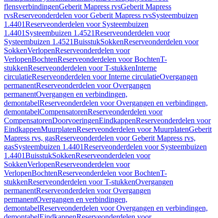
flensverbindingen
Geberit Mapress rvs
Geberit Mapress
rvs
Reserveonderdelen voor Geberit Mapress rvs
Systeembuizen
1.4401
Reserveonderdelen voor Systeembuizen
1.4401
Systeembuizen 1.4521
Reserveonderdelen voor
Systeembuizen 1.4521
Buisstuk
Sokken
Reserveonderdelen voor
Sokken
Verlopen
Reserveonderdelen voor
Verlopen
Bochten
Reserveonderdelen voor Bochten
T-
stukken
Reserveonderdelen voor T-stukken
Interne
circulatie
Reserveonderdelen voor Interne circulatie
Overgangen
permanent
Reserveonderdelen voor Overgangen
permanent
Overgangen en verbindingen,
demontabel
Reserveonderdelen voor Overgangen en verbindingen,
demontabel
Compensatoren
Reserveonderdelen voor
Compensatoren
Doorvoeringen
Eindkappen
Reserveonderdelen voor
Eindkappen
Muurplaten
Reserveonderdelen voor Muurplaten
Geberit
Mapress rvs, gas
Reserveonderdelen voor Geberit Mapress rvs,
gas
Systeembuizen 1.4401
Reserveonderdelen voor Systeembuizen
1.4401
Buisstuk
Sokken
Reserveonderdelen voor
Sokken
Verlopen
Reserveonderdelen voor
Verlopen
Bochten
Reserveonderdelen voor Bochten
T-
stukken
Reserveonderdelen voor T-stukken
Overgangen
permanent
Reserveonderdelen voor Overgangen
permanent
Overgangen en verbindingen,
demontabel
Reserveonderdelen voor Overgangen en verbindingen,
demontabel
Eindkappen
Reserveonderdelen voor