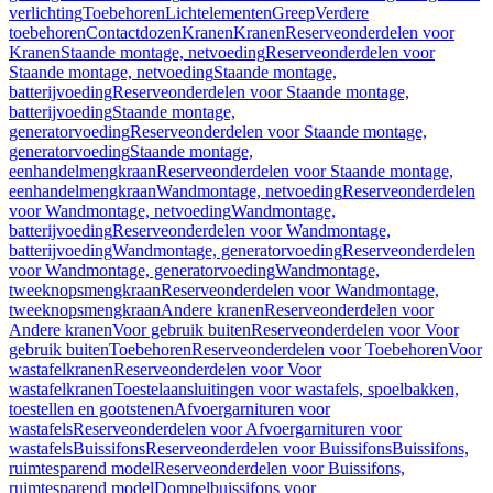
verlichting
Toebehoren
Lichtelementen
Greep
Verdere
toebehoren
Contactdozen
Kranen
Kranen
Reserveonderdelen voor
Kranen
Staande montage, netvoeding
Reserveonderdelen voor
Staande montage, netvoeding
Staande montage,
batterijvoeding
Reserveonderdelen voor Staande montage,
batterijvoeding
Staande montage,
generatorvoeding
Reserveonderdelen voor Staande montage,
generatorvoeding
Staande montage,
eenhandelmengkraan
Reserveonderdelen voor Staande montage,
eenhandelmengkraan
Wandmontage, netvoeding
Reserveonderdelen
voor Wandmontage, netvoeding
Wandmontage,
batterijvoeding
Reserveonderdelen voor Wandmontage,
batterijvoeding
Wandmontage, generatorvoeding
Reserveonderdelen
voor Wandmontage, generatorvoeding
Wandmontage,
tweeknopsmengkraan
Reserveonderdelen voor Wandmontage,
tweeknopsmengkraan
Andere kranen
Reserveonderdelen voor
Andere kranen
Voor gebruik buiten
Reserveonderdelen voor Voor
gebruik buiten
Toebehoren
Reserveonderdelen voor Toebehoren
Voor
wastafelkranen
Reserveonderdelen voor Voor
wastafelkranen
Toestelaansluitingen voor wastafels, spoelbakken,
toestellen en gootstenen
Afvoergarnituren voor
wastafels
Reserveonderdelen voor Afvoergarnituren voor
wastafels
Buissifons
Reserveonderdelen voor Buissifons
Buissifons,
ruimtesparend model
Reserveonderdelen voor Buissifons,
ruimtesparend model
Dompelbuissifons voor