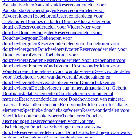
Aansluitbochten
Aansluitstuk
Reserveonderdelen voor
Aansluitstuk
Afvoerpluggen
Reserveonderdelen voor
Afvoerpluggen
Toebehoren
Reserveonderdelen voor
Toebehoren
Douches en baden
Douche
Vloerafvoer voor
douches
Reserveonderdelen voor Vloerafvoer voor
douches
Douchevloergoten
Reserveonderdelen voor
Douchevloergoten
Toebehoren voor
douchevloergoten
Reserveonderdelen voor Toebehoren voor
douchevloergoten
Douchevloerafvoeren
Reserveonderdelen voor
Douchevloerafvoeren
Toebehoren voor
douchevloerafvoeren
Reserveonderdelen voor Toebehoren voor
douchevloerafvoeren
Wandafvoeren
Reserveonderdelen voor
Wandafvoeren
Toebehoren voor wandafvoeren
Reserveonderdelen
voor Toebehoren voor wandafvoeren
Douchebakken en
douchevloeren
Reserveonderdelen voor Douchebakken en
douchevloeren
Douchevloeren van mineraalmateriaal en Geberit
Duofix installatie-elementen
Douchevloeren van mineraal
materiaal
Reserveonderdelen voor Douchevloeren van mineraal
materiaal
Installatie-elementen
Reserveonderdelen voor Installatie-
elementen
Specifieke douchebakafvoeren
Reserveonderdelen voor
Specifieke douchebakafvoeren
Toebehoren
Douche-
afscheidingen
Reserveonderdelen voor Douche-
afscheidingen
Douche-afscheidingen voor walk-in-
douche
Reserveonderdelen voor Douche-afscheidingen voor walk-
in-douche
Toebehoren
Reserveonderdelen voor