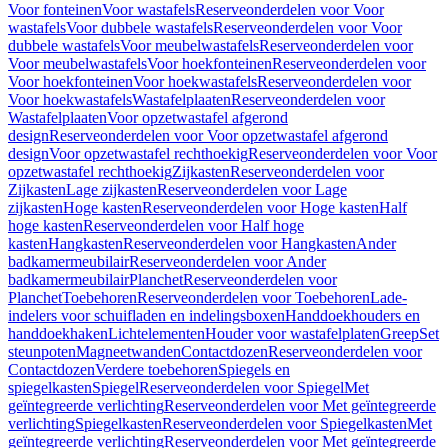
Voor fonteinen
Voor wastafels
Reserveonderdelen voor Voor
wastafels
Voor dubbele wastafels
Reserveonderdelen voor Voor
dubbele wastafels
Voor meubelwastafels
Reserveonderdelen voor
Voor meubelwastafels
Voor hoekfonteinen
Reserveonderdelen voor
Voor hoekfonteinen
Voor hoekwastafels
Reserveonderdelen voor
Voor hoekwastafels
Wastafelplaaten
Reserveonderdelen voor
Wastafelplaaten
Voor opzetwastafel afgerond
design
Reserveonderdelen voor Voor opzetwastafel afgerond
design
Voor opzetwastafel rechthoekig
Reserveonderdelen voor Voor
opzetwastafel rechthoekig
Zijkasten
Reserveonderdelen voor
Zijkasten
Lage zijkasten
Reserveonderdelen voor Lage
zijkasten
Hoge kasten
Reserveonderdelen voor Hoge kasten
Half
hoge kasten
Reserveonderdelen voor Half hoge
kasten
Hangkasten
Reserveonderdelen voor Hangkasten
Ander
badkamermeubilair
Reserveonderdelen voor Ander
badkamermeubilair
Planchet
Reserveonderdelen voor
Planchet
Toebehoren
Reserveonderdelen voor Toebehoren
Lade-
indelers voor schuifladen en indelingsboxen
Handdoekhouders en
handdoekhaken
Lichtelementen
Houder voor wastafelplaten
Greep
Set
steunpoten
Magneetwanden
Contactdozen
Reserveonderdelen voor
Contactdozen
Verdere toebehoren
Spiegels en
spiegelkasten
Spiegel
Reserveonderdelen voor Spiegel
Met
geïntegreerde verlichting
Reserveonderdelen voor Met geïntegreerde
verlichting
Spiegelkasten
Reserveonderdelen voor Spiegelkasten
Met
geïntegreerde verlichting
Reserveonderdelen voor Met geïntegreerde