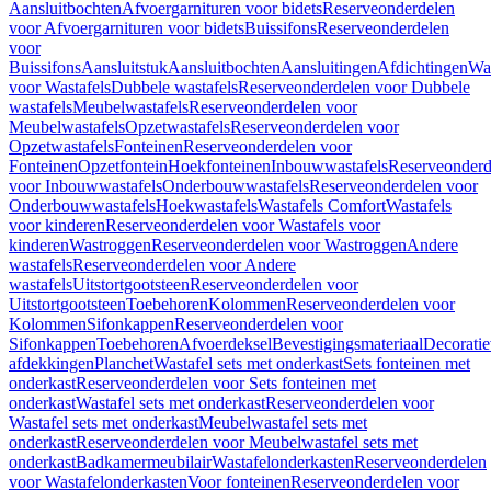
Aansluitbochten
Afvoergarnituren voor bidets
Reserveonderdelen
voor Afvoergarnituren voor bidets
Buissifons
Reserveonderdelen
voor
Buissifons
Aansluitstuk
Aansluitbochten
Aansluitingen
Afdichtingen
Was
voor Wastafels
Dubbele wastafels
Reserveonderdelen voor Dubbele
wastafels
Meubelwastafels
Reserveonderdelen voor
Meubelwastafels
Opzetwastafels
Reserveonderdelen voor
Opzetwastafels
Fonteinen
Reserveonderdelen voor
Fonteinen
Opzetfontein
Hoekfonteinen
Inbouwwastafels
Reserveonderd
voor Inbouwwastafels
Onderbouwwastafels
Reserveonderdelen voor
Onderbouwwastafels
Hoekwastafels
Wastafels Comfort
Wastafels
voor kinderen
Reserveonderdelen voor Wastafels voor
kinderen
Wastroggen
Reserveonderdelen voor Wastroggen
Andere
wastafels
Reserveonderdelen voor Andere
wastafels
Uitstortgootsteen
Reserveonderdelen voor
Uitstortgootsteen
Toebehoren
Kolommen
Reserveonderdelen voor
Kolommen
Sifonkappen
Reserveonderdelen voor
Sifonkappen
Toebehoren
Afvoerdeksel
Bevestigingsmateriaal
Decorati
afdekkingen
Planchet
Wastafel sets met onderkast
Sets fonteinen met
onderkast
Reserveonderdelen voor Sets fonteinen met
onderkast
Wastafel sets met onderkast
Reserveonderdelen voor
Wastafel sets met onderkast
Meubelwastafel sets met
onderkast
Reserveonderdelen voor Meubelwastafel sets met
onderkast
Badkamermeubilair
Wastafelonderkasten
Reserveonderdelen
voor Wastafelonderkasten
Voor fonteinen
Reserveonderdelen voor