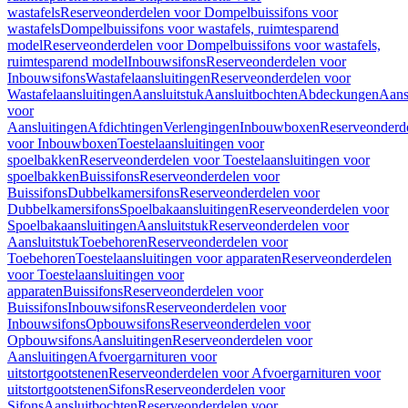
wastafels
Reserveonderdelen voor Dompelbuissifons voor
wastafels
Dompelbuissifons voor wastafels, ruimtesparend
model
Reserveonderdelen voor Dompelbuissifons voor wastafels,
ruimtesparend model
Inbouwsifons
Reserveonderdelen voor
Inbouwsifons
Wastafelaansluitingen
Reserveonderdelen voor
Wastafelaansluitingen
Aansluitstuk
Aansluitbochten
Abdeckungen
Aans
voor
Aansluitingen
Afdichtingen
Verlengingen
Inbouwboxen
Reserveonderd
voor Inbouwboxen
Toestelaansluitingen voor
spoelbakken
Reserveonderdelen voor Toestelaansluitingen voor
spoelbakken
Buissifons
Reserveonderdelen voor
Buissifons
Dubbelkamersifons
Reserveonderdelen voor
Dubbelkamersifons
Spoelbakaansluitingen
Reserveonderdelen voor
Spoelbakaansluitingen
Aansluitstuk
Reserveonderdelen voor
Aansluitstuk
Toebehoren
Reserveonderdelen voor
Toebehoren
Toestelaansluitingen voor apparaten
Reserveonderdelen
voor Toestelaansluitingen voor
apparaten
Buissifons
Reserveonderdelen voor
Buissifons
Inbouwsifons
Reserveonderdelen voor
Inbouwsifons
Opbouwsifons
Reserveonderdelen voor
Opbouwsifons
Aansluitingen
Reserveonderdelen voor
Aansluitingen
Afvoergarnituren voor
uitstortgootstenen
Reserveonderdelen voor Afvoergarnituren voor
uitstortgootstenen
Sifons
Reserveonderdelen voor
Sifons
Aansluitbochten
Reserveonderdelen voor