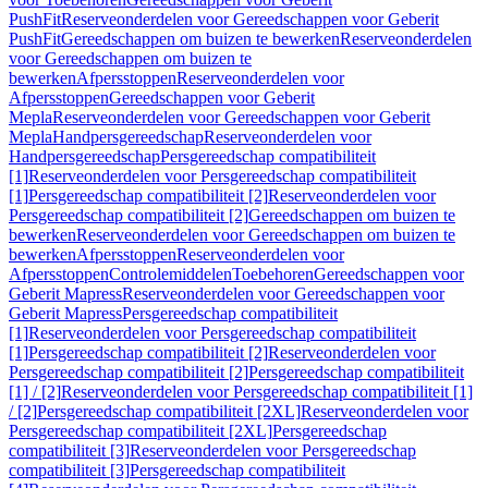
PushFit
Reserveonderdelen voor Gereedschappen voor Geberit
PushFit
Gereedschappen om buizen te bewerken
Reserveonderdelen
voor Gereedschappen om buizen te
bewerken
Afpersstoppen
Reserveonderdelen voor
Afpersstoppen
Gereedschappen voor Geberit
Mepla
Reserveonderdelen voor Gereedschappen voor Geberit
Mepla
Handpersgereedschap
Reserveonderdelen voor
Handpersgereedschap
Persgereedschap compatibiliteit
[1]
Reserveonderdelen voor Persgereedschap compatibiliteit
[1]
Persgereedschap compatibiliteit [2]
Reserveonderdelen voor
Persgereedschap compatibiliteit [2]
Gereedschappen om buizen te
bewerken
Reserveonderdelen voor Gereedschappen om buizen te
bewerken
Afpersstoppen
Reserveonderdelen voor
Afpersstoppen
Controlemiddelen
Toebehoren
Gereedschappen voor
Geberit Mapress
Reserveonderdelen voor Gereedschappen voor
Geberit Mapress
Persgereedschap compatibiliteit
[1]
Reserveonderdelen voor Persgereedschap compatibiliteit
[1]
Persgereedschap compatibiliteit [2]
Reserveonderdelen voor
Persgereedschap compatibiliteit [2]
Persgereedschap compatibiliteit
[1] / [2]
Reserveonderdelen voor Persgereedschap compatibiliteit [1]
/ [2]
Persgereedschap compatibiliteit [2XL]
Reserveonderdelen voor
Persgereedschap compatibiliteit [2XL]
Persgereedschap
compatibiliteit [3]
Reserveonderdelen voor Persgereedschap
compatibiliteit [3]
Persgereedschap compatibiliteit