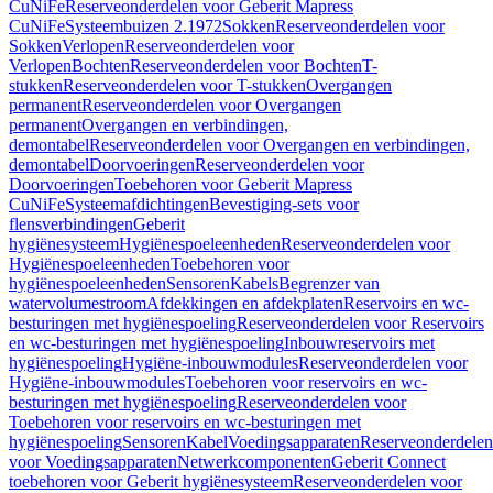
CuNiFe
Reserveonderdelen voor Geberit Mapress
CuNiFe
Systeembuizen 2.1972
Sokken
Reserveonderdelen voor
Sokken
Verlopen
Reserveonderdelen voor
Verlopen
Bochten
Reserveonderdelen voor Bochten
T-
stukken
Reserveonderdelen voor T-stukken
Overgangen
permanent
Reserveonderdelen voor Overgangen
permanent
Overgangen en verbindingen,
demontabel
Reserveonderdelen voor Overgangen en verbindingen,
demontabel
Doorvoeringen
Reserveonderdelen voor
Doorvoeringen
Toebehoren voor Geberit Mapress
CuNiFe
Systeemafdichtingen
Bevestiging-sets voor
flensverbindingen
Geberit
hygiënesysteem
Hygiënespoeleenheden
Reserveonderdelen voor
Hygiënespoeleenheden
Toebehoren voor
hygiënespoeleenheden
Sensoren
Kabels
Begrenzer van
watervolumestroom
Afdekkingen en afdekplaten
Reservoirs en wc-
besturingen met hygiënespoeling
Reserveonderdelen voor Reservoirs
en wc-besturingen met hygiënespoeling
Inbouwreservoirs met
hygiënespoeling
Hygiëne-inbouwmodules
Reserveonderdelen voor
Hygiëne-inbouwmodules
Toebehoren voor reservoirs en wc-
besturingen met hygiënespoeling
Reserveonderdelen voor
Toebehoren voor reservoirs en wc-besturingen met
hygiënespoeling
Sensoren
Kabel
Voedingsapparaten
Reserveonderdelen
voor Voedingsapparaten
Netwerkcomponenten
Geberit Connect
toebehoren voor Geberit hygiënesysteem
Reserveonderdelen voor