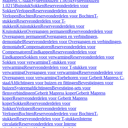
Mapress C-staal
Systeembuizen 1.0034
Systeembuizen
1.0215
Buisstuk
Sokken
Reserveonderdelen voor
Sokken
Verlopen
Reserveonderdelen voor
Verlopen
Bochten
Reserveonderdelen voor Bochten
T-
stukken
Reserveonderdelen voor T-
stukken
Kruisstukken
Reserveonderdelen voor
Kruisstukken
Overgangen permanent
Reserveonderdelen voor
Overgangen permanent
Overgangen en verbindingen,
demontabel
Reserveonderdelen voor Overgangen en verbindingen,
demontabel
Compensatoren
Reserveonderdelen voor
Compensatoren
Eindkappen
Reserveonderdelen voor
Eindkappen
Sokken voor verwarming
Reserveonderdelen voor
Sokken voor verwarming
T-stukken voor
verwarming
Reserveonderdelen voor T-stukken voor
verwarming
Overgangen voor verwarming
Reserveonderdelen voor
Overgangen voor verwarming
Toebehoren voor Geberit Mapress C-
staal
Afdichtingen voor buizen en fittingen
Bevestigingen voor
buizen
Systeemafdichtingen
Bevestiging-sets voor
flensverbindingen
Geberit Mapress koper
Geberit Mapress
koper
Reserveonderdelen voor Geberit Mapress
koper
Sokken
Reserveonderdelen voor
Sokken
Verlopen
Reserveonderdelen voor
Verlopen
Bochten
Reserveonderdelen voor Bochten
T-
stukken
Reserveonderdelen voor T-stukken
Interne
circulatie
Reserveonderdelen voor Interne