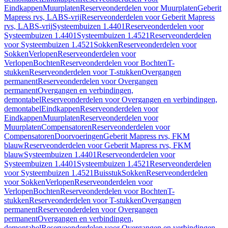
Eindkappen
Muurplaten
Reserveonderdelen voor Muurplaten
Geberit
Mapress rvs, LABS-vrij
Reserveonderdelen voor Geberit Mapress
rvs, LABS-vrij
Systeembuizen 1.4401
Reserveonderdelen voor
Systeembuizen 1.4401
Systeembuizen 1.4521
Reserveonderdelen
voor Systeembuizen 1.4521
Sokken
Reserveonderdelen voor
Sokken
Verlopen
Reserveonderdelen voor
Verlopen
Bochten
Reserveonderdelen voor Bochten
T-
stukken
Reserveonderdelen voor T-stukken
Overgangen
permanent
Reserveonderdelen voor Overgangen
permanent
Overgangen en verbindingen,
demontabel
Reserveonderdelen voor Overgangen en verbindingen,
demontabel
Eindkappen
Reserveonderdelen voor
Eindkappen
Muurplaten
Reserveonderdelen voor
Muurplaten
Compensatoren
Reserveonderdelen voor
Compensatoren
Doorvoeringen
Geberit Mapress rvs, FKM
blauw
Reserveonderdelen voor Geberit Mapress rvs, FKM
blauw
Systeembuizen 1.4401
Reserveonderdelen voor
Systeembuizen 1.4401
Systeembuizen 1.4521
Reserveonderdelen
voor Systeembuizen 1.4521
Buisstuk
Sokken
Reserveonderdelen
voor Sokken
Verlopen
Reserveonderdelen voor
Verlopen
Bochten
Reserveonderdelen voor Bochten
T-
stukken
Reserveonderdelen voor T-stukken
Overgangen
permanent
Reserveonderdelen voor Overgangen
permanent
Overgangen en verbindingen,
demontabel
Reserveonderdelen voor Overgangen en verbindingen,