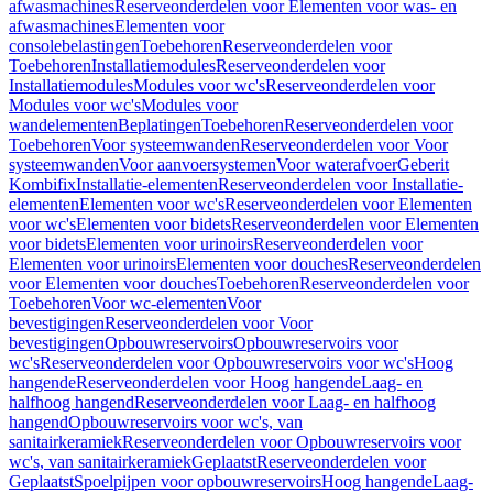
afwasmachines
Reserveonderdelen voor Elementen voor was- en
afwasmachines
Elementen voor
consolebelastingen
Toebehoren
Reserveonderdelen voor
Toebehoren
Installatiemodules
Reserveonderdelen voor
Installatiemodules
Modules voor wc's
Reserveonderdelen voor
Modules voor wc's
Modules voor
wandelementen
Beplatingen
Toebehoren
Reserveonderdelen voor
Toebehoren
Voor systeemwanden
Reserveonderdelen voor Voor
systeemwanden
Voor aanvoersystemen
Voor waterafvoer
Geberit
Kombifix
Installatie-elementen
Reserveonderdelen voor Installatie-
elementen
Elementen voor wc's
Reserveonderdelen voor Elementen
voor wc's
Elementen voor bidets
Reserveonderdelen voor Elementen
voor bidets
Elementen voor urinoirs
Reserveonderdelen voor
Elementen voor urinoirs
Elementen voor douches
Reserveonderdelen
voor Elementen voor douches
Toebehoren
Reserveonderdelen voor
Toebehoren
Voor wc-elementen
Voor
bevestigingen
Reserveonderdelen voor Voor
bevestigingen
Opbouwreservoirs
Opbouwreservoirs voor
wc's
Reserveonderdelen voor Opbouwreservoirs voor wc's
Hoog
hangende
Reserveonderdelen voor Hoog hangende
Laag- en
halfhoog hangend
Reserveonderdelen voor Laag- en halfhoog
hangend
Opbouwreservoirs voor wc's, van
sanitairkeramiek
Reserveonderdelen voor Opbouwreservoirs voor
wc's, van sanitairkeramiek
Geplaatst
Reserveonderdelen voor
Geplaatst
Spoelpijpen voor opbouwreservoirs
Hoog hangende
Laag-