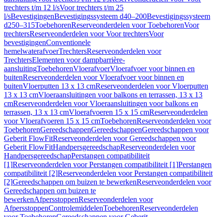
trechters t/m 12 l/s
Voor trechters t/m 25
l/s
Bevestigingen
Bevestigingssysteem d40–200
Bevestigingssysteem
d250–315
Toebehoren
Reserveonderdelen voor Toebehoren
Voor
trechters
Reserveonderdelen voor Voor trechters
Voor
bevestigingen
Conventionele
hemelwaterafvoer
Trechters
Reserveonderdelen voor
Trechters
Elementen voor dampbarrière-
aansluiting
Toebehoren
Vloerafvoer
Vloerafvoer voor binnen en
buiten
Reserveonderdelen voor Vloerafvoer voor binnen en
buiten
Vloerputten 13 x 13 cm
Reserveonderdelen voor Vloerputten
13 x 13 cm
Vloeraansluitingen voor balkons en terrassen, 13 x 13
cm
Reserveonderdelen voor Vloeraansluitingen voor balkons en
terrassen, 13 x 13 cm
Vloerafvoeren 15 x 15 cm
Reserveonderdelen
voor Vloerafvoeren 15 x 15 cm
Toebehoren
Reserveonderdelen voor
Toebehoren
Gereedschappen
Gereedschappen
Gereedschappen voor
Geberit FlowFit
Reserveonderdelen voor Gereedschappen voor
Geberit FlowFit
Handpersgereedschap
Reserveonderdelen voor
Handpersgereedschap
Perstangen compatibiliteit
[1]
Reserveonderdelen voor Perstangen compatibiliteit [1]
Perstangen
compatibiliteit [2]
Reserveonderdelen voor Perstangen compatibiliteit
[2]
Gereedschappen om buizen te bewerken
Reserveonderdelen voor
Gereedschappen om buizen te
bewerken
Afpersstoppen
Reserveonderdelen voor
Afpersstoppen
Controlemiddelen
Toebehoren
Reserveonderdelen
voor Toebehoren
Gereedschappen voor Geberit