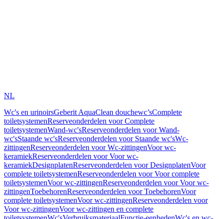
NL
Wc's en urinoirs
Geberit AquaClean douchewc’s
Complete
toiletsystemen
Reserveonderdelen voor Complete
toiletsystemen
Wand-wc's
Reserveonderdelen voor Wand-
wc's
Staande wc's
Reserveonderdelen voor Staande wc's
Wc-
zittingen
Reserveonderdelen voor Wc-zittingen
Voor wc-
keramiek
Reserveonderdelen voor Voor wc-
keramiek
Designplaten
Reserveonderdelen voor Designplaten
Voor
complete toiletsystemen
Reserveonderdelen voor Voor complete
toiletsystemen
Voor wc-zittingen
Reserveonderdelen voor Voor wc-
zittingen
Toebehoren
Reserveonderdelen voor Toebehoren
Voor
complete toiletsystemen
Voor wc-zittingen
Reserveonderdelen voor
Voor wc-zittingen
Voor wc-zittingen en complete
toiletsystemen
Wc's
Verbruiksmateriaal
Functie-eenheden
Wc's en wc-