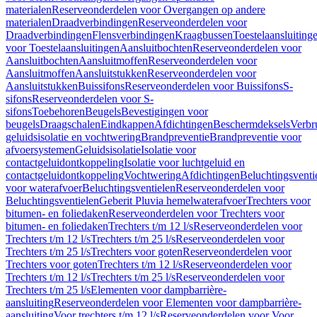
materialen
Reserveonderdelen voor Overgangen op andere
materialen
Draadverbindingen
Reserveonderdelen voor
Draadverbindingen
Flensverbindingen
Kraagbussen
Toestelaansluiting
voor Toestelaansluitingen
Aansluitbochten
Reserveonderdelen voor
Aansluitbochten
Aansluitmoffen
Reserveonderdelen voor
Aansluitmoffen
Aansluitstukken
Reserveonderdelen voor
Aansluitstukken
Buissifons
Reserveonderdelen voor Buissifons
S-
sifons
Reserveonderdelen voor S-
sifons
Toebehoren
Beugels
Bevestigingen voor
beugels
Draagschalen
Eindkappen
Afdichtingen
Beschermdeksels
Verbr
geluidsisolatie en vochtwering
Brandpreventie
Brandpreventie voor
afvoersystemen
Geluidsisolatie
Isolatie voor
contactgeluidontkoppeling
Isolatie voor luchtgeluid en
contactgeluidontkoppeling
Vochtwering
Afdichtingen
Beluchtingsventi
voor waterafvoer
Beluchtingsventielen
Reserveonderdelen voor
Beluchtingsventielen
Geberit Pluvia hemelwaterafvoer
Trechters voor
bitumen- en foliedaken
Reserveonderdelen voor Trechters voor
bitumen- en foliedaken
Trechters t/m 12 l/s
Reserveonderdelen voor
Trechters t/m 12 l/s
Trechters t/m 25 l/s
Reserveonderdelen voor
Trechters t/m 25 l/s
Trechters voor goten
Reserveonderdelen voor
Trechters voor goten
Trechters t/m 12 l/s
Reserveonderdelen voor
Trechters t/m 12 l/s
Trechters t/m 25 l/s
Reserveonderdelen voor
Trechters t/m 25 l/s
Elementen voor dampbarrière-
aansluiting
Reserveonderdelen voor Elementen voor dampbarrière-
aansluiting
Voor trechters t/m 12 l/s
Reserveonderdelen voor Voor