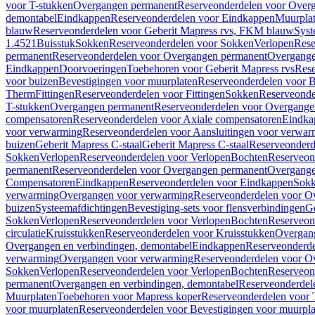
voor T-stukken
Overgangen permanent
Reserveonderdelen voor Over
demontabel
Eindkappen
Reserveonderdelen voor Eindkappen
Muurpla
blauw
Reserveonderdelen voor Geberit Mapress rvs, FKM blauw
Syst
1.4521
Buisstuk
Sokken
Reserveonderdelen voor Sokken
Verlopen
Rese
permanent
Reserveonderdelen voor Overgangen permanent
Overgange
Eindkappen
Doorvoeringen
Toebehoren voor Geberit Mapress rvs
Rese
voor buizen
Bevestigingen voor muurplaten
Reserveonderdelen voor B
Therm
Fittingen
Reserveonderdelen voor Fittingen
Sokken
Reserveonde
T-stukken
Overgangen permanent
Reserveonderdelen voor Overgange
compensatoren
Reserveonderdelen voor Axiale compensatoren
Eindka
voor verwarming
Reserveonderdelen voor Aansluitingen voor verwar
buizen
Geberit Mapress C-staal
Geberit Mapress C-staal
Reserveonderd
Sokken
Verlopen
Reserveonderdelen voor Verlopen
Bochten
Reserveon
permanent
Reserveonderdelen voor Overgangen permanent
Overgange
Compensatoren
Eindkappen
Reserveonderdelen voor Eindkappen
Sokk
verwarming
Overgangen voor verwarming
Reserveonderdelen voor O
buizen
Systeemafdichtingen
Bevestiging-sets voor flensverbindingen
Ge
Sokken
Verlopen
Reserveonderdelen voor Verlopen
Bochten
Reserveon
circulatie
Kruisstukken
Reserveonderdelen voor Kruisstukken
Overgan
Overgangen en verbindingen, demontabel
Eindkappen
Reserveonderd
verwarming
Overgangen voor verwarming
Reserveonderdelen voor O
Sokken
Verlopen
Reserveonderdelen voor Verlopen
Bochten
Reserveon
permanent
Overgangen en verbindingen, demontabel
Reserveonderdel
Muurplaten
Toebehoren voor Mapress koper
Reserveonderdelen voor 
voor muurplaten
Reserveonderdelen voor Bevestigingen voor muurpla