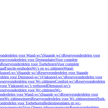
eonderdelen voor Wand-wc's
Staande wc's
Reserveonderdelen voor
eserveonderdelen voor Designplaten
Voor complete
n
Reserveonderdelen voor Toebehoren
Voor complete
iaal
Functie-eenheden
Wc's en wc-zittingen
Wand-
kspoel-wc’s
Staande wc's
Reserveonderdelen voor Staande
delen voor Diepspoel-wc’s
Vlakspoel-wc’s
Reserveonderdelen voor
eserveonderdelen voor Wc-zittingen
Comfort-wc's
Reserveonderdelen
 voor Vlakspoel-wc’s verhoogd
Diepspoel-wc's
eserveonderdelen voor Wc-zittingen
Wc-
nderdelen voor Wand-wc's
Staande wc's
Reserveonderdelen voor
gen
Wc-zittingsringen
Reserveonderdelen voor Wc-zittingsringen
Hurk-
onderdelen voor Toebehoren
Bedieningsplaten en wc-
bouwreservoirs
Voor Omega inbouwreservoirs
Reserveonderdelen