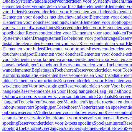
Duofix
Systeemwanden
Reserveonderdelen voor Systeemwanden
Draa
elementen
Reserveonderdelen voor Installatie-elementen
Elementen vo
voor bidets
Reserveonderdelen voor Elementen voor bidets
Elementen 
Elementen voor douches met douchewandgoot
Elementen voor douch
Elementen voor douchescheidingswanden
Elementen voor slophopper
voor was- en afwasmachines
Reserveonderdelen voor Elementen voor
spoelbakken
Reserveonderdelen voor Elementen voor spoelbakken
To
Systeemwanden
Draagsystemen
Toebehoren voor prefabricages
Reserv
Installatie-elementen
Elementen voor wc's
Reserveonderdelen voor El
Elementen voor bidets
Elementen voor urinoirs
Reserveonderdelen voo
douchewandgoot
Elementen voor douches
Elementen voor douche-sc
voor Elementen voor kranen en apparaten
Elementen voor was- en af
consolebelastingen
Toebehoren
Reserveonderdelen voor Toebehoren
In
wandelementen
Beplatingen
Toebehoren
Reserveonderdelen voor Toe
Kombifix
Installatie-elementen
Reserveonderdelen voor Installatie-ele
bidets
Elementen voor urinoirs
Reserveonderdelen voor Elementen voor
wc-elementen
Voor bevestigingen
Reserveonderdelen voor Voor beves
hangende
Reserveonderdelen voor Hoog hangende
Laag- en halfhoog
Opbouwreservoirs voor wc's, van sanitairkeramiek
Geplaatst
Reserveo
hangend
Toebehoren
Overgangen
Manchetten
Nippels, rozetten en doo
inbouwreservoirs
Spoelpijpen
Toebehoren
Vlotterkranen en spoelventie
opbouwreservoirs
Vlotterkranen voor inbouwreservoirs
Reserveonderd
ceramische reservoirs
Vlotterkranen voor reservoirs universeel
Reserve
spoeling
Reserveonderdelen voor 2-toets spoeling
Spoelgarnituren
Rese
spoeling
Toebehoren
Overgangen
Aanvoersystemen
Geberit FlowFit
Sy