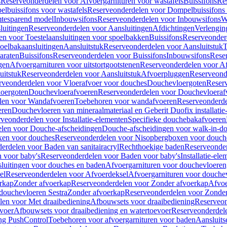
s
Reserveonderdelen voor Afvoergarnituren voor wastafels
Buissifons
Re
lbuissifons voor wastafels
Reserveonderdelen voor Dompelbuissifons 
mtesparend model
Inbouwsifons
Reserveonderdelen voor Inbouwsifons
W
luitingen
Reserveonderdelen voor Aansluitingen
Afdichtingen
Verlengin
n voor Toestelaansluitingen voor spoelbakken
Buissifons
Reserveonder
oelbakaansluitingen
Aansluitstuk
Reserveonderdelen voor Aansluitstuk
T
araten
Buissifons
Reserveonderdelen voor Buissifons
Inbouwsifons
Rese
gen
Afvoergarnituren voor uitstortgootstenen
Reserveonderdelen voor Afv
uitstuk
Reserveonderdelen voor Aansluitstuk
Afvoerpluggen
Reserveond
rveonderdelen voor Vloerafvoer voor douches
Douchevloergoten
Reser
loergoten
Douchevloerafvoeren
Reserveonderdelen voor Douchevloeraf
len voor Wandafvoeren
Toebehoren voor wandafvoeren
Reserveonderde
eren
Douchevloeren van mineraalmateriaal en Geberit Duofix installatie
veonderdelen voor Installatie-elementen
Specifieke douchebakafvoeren
len voor Douche-afscheidingen
Douche-afscheidingen voor walk-in-d
xen voor douches
Reserveonderdelen voor Nisopbergboxen voor douch
erdelen voor Baden van sanitairacryl
Rechthoekige baden
Reserveonder
 voor baby's
Reserveonderdelen voor Baden voor baby's
Installatie-el
luitingen voor douches en baden
Afvoergarnituren voor douchevloeren
el
Reserveonderdelen voor Afvoerdeksel
Afvoergarnituren voor douche
rkap
Zonder afvoerkap
Reserveonderdelen voor Zonder afvoerkap
Afvoe
douchevloeren Sestra
Zonder afvoerkap
Reserveonderdelen voor Zonder
len voor Met draaibediening
Afbouwsets voor draaibediening
Reserveon
voer
Afbouwsets voor draaibediening en watertoevoer
Reserveonderdele
ng PushControl
Toebehoren voor afvoergarnituren voor baden
Aansluits