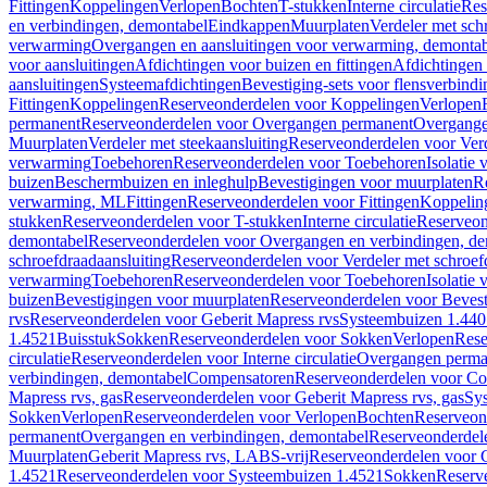
Fittingen
Koppelingen
Verlopen
Bochten
T-stukken
Interne circulatie
Res
en verbindingen, demontabel
Eindkappen
Muurplaten
Verdeler met sch
verwarming
Overgangen en aansluitingen voor verwarming, demonta
voor aansluitingen
Afdichtingen voor buizen en fittingen
Afdichtingen 
aansluitingen
Systeemafdichtingen
Bevestiging-sets voor flensverbind
Fittingen
Koppelingen
Reserveonderdelen voor Koppelingen
Verlopen
permanent
Reserveonderdelen voor Overgangen permanent
Overgange
Muurplaten
Verdeler met steekaansluiting
Reserveonderdelen voor Verd
verwarming
Toebehoren
Reserveonderdelen voor Toebehoren
Isolatie 
buizen
Beschermbuizen en inleghulp
Bevestigingen voor muurplaten
R
verwarming, ML
Fittingen
Reserveonderdelen voor Fittingen
Koppelin
stukken
Reserveonderdelen voor T-stukken
Interne circulatie
Reserveond
demontabel
Reserveonderdelen voor Overgangen en verbindingen, d
schroefdraadaansluiting
Reserveonderdelen voor Verdeler met schroef
verwarming
Toebehoren
Reserveonderdelen voor Toebehoren
Isolatie 
buizen
Bevestigingen voor muurplaten
Reserveonderdelen voor Bevest
rvs
Reserveonderdelen voor Geberit Mapress rvs
Systeembuizen 1.440
1.4521
Buisstuk
Sokken
Reserveonderdelen voor Sokken
Verlopen
Rese
circulatie
Reserveonderdelen voor Interne circulatie
Overgangen perma
verbindingen, demontabel
Compensatoren
Reserveonderdelen voor C
Mapress rvs, gas
Reserveonderdelen voor Geberit Mapress rvs, gas
Sy
Sokken
Verlopen
Reserveonderdelen voor Verlopen
Bochten
Reserveon
permanent
Overgangen en verbindingen, demontabel
Reserveonderdel
Muurplaten
Geberit Mapress rvs, LABS-vrij
Reserveonderdelen voor G
1.4521
Reserveonderdelen voor Systeembuizen 1.4521
Sokken
Reserv