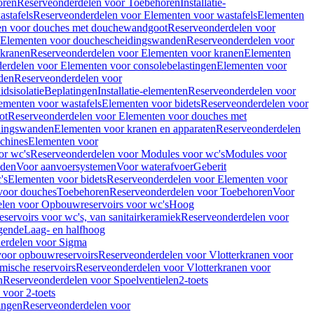
oren
Reserveonderdelen voor Toebehoren
Installatie-
stafels
Reserveonderdelen voor Elementen voor wastafels
Elementen
en voor douches met douchewandgoot
Reserveonderdelen voor
Elementen voor douchescheidingswanden
Reserveonderdelen voor
 kranen
Reserveonderdelen voor Elementen voor kranen
Elementen
erdelen voor Elementen voor consolebelastingen
Elementen voor
den
Reserveonderdelen voor
dsisolatie
Beplatingen
Installatie-elementen
Reserveonderdelen voor
ementen voor wastafels
Elementen voor bidets
Reserveonderdelen voor
ot
Reserveonderdelen voor Elementen voor douches met
dingswanden
Elementen voor kranen en apparaten
Reserveonderdelen
chines
Elementen voor
or wc's
Reserveonderdelen voor Modules voor wc's
Modules voor
nden
Voor aanvoersystemen
Voor waterafvoer
Geberit
's
Elementen voor bidets
Reserveonderdelen voor Elementen voor
voor douches
Toebehoren
Reserveonderdelen voor Toebehoren
Voor
len voor Opbouwreservoirs voor wc's
Hoog
ervoirs voor wc's, van sanitairkeramiek
Reserveonderdelen voor
gende
Laag- en halfhoog
erdelen voor Sigma
voor opbouwreservoirs
Reserveonderdelen voor Vlotterkranen voor
mische reservoirs
Reserveonderdelen voor Vlotterkranen voor
n
Reserveonderdelen voor Spoelventielen
2-toets
voor 2-toets
tingen
Reserveonderdelen voor