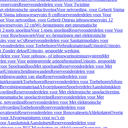
reservoirs
Reserveonderdelen voor Voor Twinline
 elektronische spoelactivering
Voor netvoeding, voor Geberit Sigma
it Sigma inbouwreservoirs 8 cm
Reserveonderdelen voor Voor
or Voor netvoeding, voor Geberit Omega inbouwreservoirs 12
ouwreservoirs 12 cm
Wc-besturingen met pneumatische
 2-toets spoeling
Voor 1-toets spoeling
Reserveonderdelen voor Voor
n voor Ruwbouwsets
Voor wc-besturingen met elektronische
ules voor wc's
Reserveonderdelen voor Sanitairmodules voor
rveonderdelen voor Toebehoren
Verbruiksmateriaal
Urinoirs
Urinoirs,
r Zonder deksel
Urinoirs, gespoelde werking,
delen voor Voor opbouw- of inbouwurinoirstuursysteem
Met
en voor Voor geïntegreerde urinoirbesturing
Urinoirs, gespoelde
voor Spoelrandloos
Met spoelrand
Reserveonderdelen voor Met
sel
Urinoirscheidingswanden
Reserveonderdelen voor
heidingswanden van glas
Reserveonderdelen voor
tairkeramiek
Toebehoren
Reserveonderdelen voor Toebehoren
Sifons
Bevestigingsmateriaal
Afvoerpluggen
Spoelverdeler
Aansluitstukken
tvoeding
Reserveonderdelen voor Met elektronische spoelactivering,
neumatische spoelactivering
Reserveonderdelen voor Met
ng, netvoeding
Reserveonderdelen voor Met elektronische
erijvoeding
Toebehoren
Reserveonderdelen voor
ovatiesets
Reserveonderdelen voor Renovatiesets
Afdekplaten
Overig
voor Afvoergarnituren voor wc's en
oor Aansluitstuk
Aansluitsets
Reserveonderdelen voor
uitingen van PVC
Manchetten en afdekkappen
Overgang- en