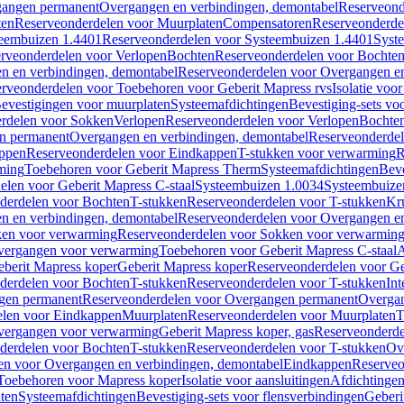
gangen permanent
Overgangen en verbindingen, demontabel
Reserveond
ten
Reserveonderdelen voor Muurplaten
Compensatoren
Reserveonderde
eembuizen 1.4401
Reserveonderdelen voor Systeembuizen 1.4401
Syst
rveonderdelen voor Verlopen
Bochten
Reserveonderdelen voor Bochte
n en verbindingen, demontabel
Reserveonderdelen voor Overgangen en
rveonderdelen voor Toebehoren voor Geberit Mapress rvs
Isolatie voor
evestigingen voor muurplaten
Systeemafdichtingen
Bevestiging-sets vo
rdelen voor Sokken
Verlopen
Reserveonderdelen voor Verlopen
Bochte
n permanent
Overgangen en verbindingen, demontabel
Reserveonderdel
ppen
Reserveonderdelen voor Eindkappen
T-stukken voor verwarming
R
ming
Toebehoren voor Geberit Mapress Therm
Systeemafdichtingen
Beve
elen voor Geberit Mapress C-staal
Systeembuizen 1.0034
Systeembuize
derdelen voor Bochten
T-stukken
Reserveonderdelen voor T-stukken
Kr
n en verbindingen, demontabel
Reserveonderdelen voor Overgangen en
en voor verwarming
Reserveonderdelen voor Sokken voor verwarmin
vergangen voor verwarming
Toebehoren voor Geberit Mapress C-staal
A
berit Mapress koper
Geberit Mapress koper
Reserveonderdelen voor Ge
derdelen voor Bochten
T-stukken
Reserveonderdelen voor T-stukken
Int
gen permanent
Reserveonderdelen voor Overgangen permanent
Overgan
elen voor Eindkappen
Muurplaten
Reserveonderdelen voor Muurplaten
T
vergangen voor verwarming
Geberit Mapress koper, gas
Reserveonderde
derdelen voor Bochten
T-stukken
Reserveonderdelen voor T-stukken
Ov
en voor Overgangen en verbindingen, demontabel
Eindkappen
Reserveo
Toebehoren voor Mapress koper
Isolatie voor aansluitingen
Afdichtingen
ten
Systeemafdichtingen
Bevestiging-sets voor flensverbindingen
Geberi