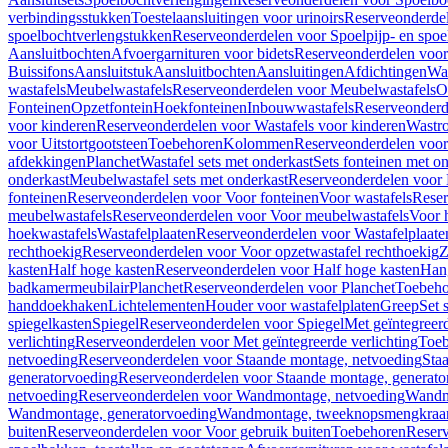
verbindingsstukken
Toestelaansluitingen voor urinoirs
Reserveonderdel
spoelbochtverlengstukken
Reserveonderdelen voor Spoelpijp- en spoe
Aansluitbochten
Afvoergarnituren voor bidets
Reserveonderdelen voor 
Buissifons
Aansluitstuk
Aansluitbochten
Aansluitingen
Afdichtingen
Was
wastafels
Meubelwastafels
Reserveonderdelen voor Meubelwastafels
O
Fonteinen
Opzetfontein
Hoekfonteinen
Inbouwwastafels
Reserveonderd
voor kinderen
Reserveonderdelen voor Wastafels voor kinderen
Wastr
voor Uitstortgootsteen
Toebehoren
Kolommen
Reserveonderdelen vo
afdekkingen
Planchet
Wastafel sets met onderkast
Sets fonteinen met o
onderkast
Meubelwastafel sets met onderkast
Reserveonderdelen voor 
fonteinen
Reserveonderdelen voor Voor fonteinen
Voor wastafels
Reser
meubelwastafels
Reserveonderdelen voor Voor meubelwastafels
Voor 
hoekwastafels
Wastafelplaaten
Reserveonderdelen voor Wastafelplaate
rechthoekig
Reserveonderdelen voor Voor opzetwastafel rechthoekig
Z
kasten
Half hoge kasten
Reserveonderdelen voor Half hoge kasten
Han
badkamermeubilair
Planchet
Reserveonderdelen voor Planchet
Toebeho
handdoekhaken
Lichtelementen
Houder voor wastafelplaten
Greep
Set 
spiegelkasten
Spiegel
Reserveonderdelen voor Spiegel
Met geïntegreerd
verlichting
Reserveonderdelen voor Met geïntegreerde verlichting
Toeb
netvoeding
Reserveonderdelen voor Staande montage, netvoeding
Sta
generatorvoeding
Reserveonderdelen voor Staande montage, generato
netvoeding
Reserveonderdelen voor Wandmontage, netvoeding
Wandmo
Wandmontage, generatorvoeding
Wandmontage, tweeknopsmengkraa
buiten
Reserveonderdelen voor Voor gebruik buiten
Toebehoren
Reser