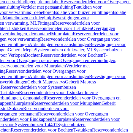
en en verbindingen, demontabel
Reserveonderdelen voor Overgangen
aansluiting
Verdeler met persaansluiting
T-stukken voor
voor verwarming
Toebehoren
Isolatie voor buizen en fittingen
Isolatie
en
Mantelbuizen en inleghulp
Bevestigingen voor
zen verwarming, ML
Fittingen
Reserveonderdelen voor
hten
T-stukken
Reserveonderdelen voor T-stukken
Overgangen
 verbindingen, demontabel
Muurplaten
Reserveonderdelen voor
gen voor verwarming
Reserveonderdelen voor Overgangen voor
zen en fittingen
Afdichtingen voor aansluitingen
Bevestigingen voor
ngen
Geberit Mepla
Systeembuizen drinkwater, ML
Systeembuizen
voor Verlopen
Bochten
Reserveonderdelen voor Bochten
T-
len voor Overgangen permanent
Overgangen en verbindingen,
eserveonderdelen voor Muurplaten
Verdeler met
ing
Reserveonderdelen voor Overgangen voor
zen en fittingen
Afdichtingen voor aansluitingen
Bevestigingen voor
ensverbindingen
Geberit Mapress rvs
Geberit Mapress
1
Reserveonderdelen voor Systeembuizen
n
T-stukken
Reserveonderdelen voor T-stukken
Interne
rbindingen, demontabel
Reserveonderdelen voor Overgangen en
kappen
Muurplaten
Reserveonderdelen voor Muurplaten
Geberit
sstuk
Sokken
Reserveonderdelen voor
ergangen permanent
Reserveonderdelen voor Overgangen
nderdelen voor Eindkappen
Muurplaten
Reserveonderdelen voor
en voor Systeembuizen 1.4401
Systeembuizen
chten
Reserveonderdelen voor Bochten
T-stukken
Reserveonderdelen