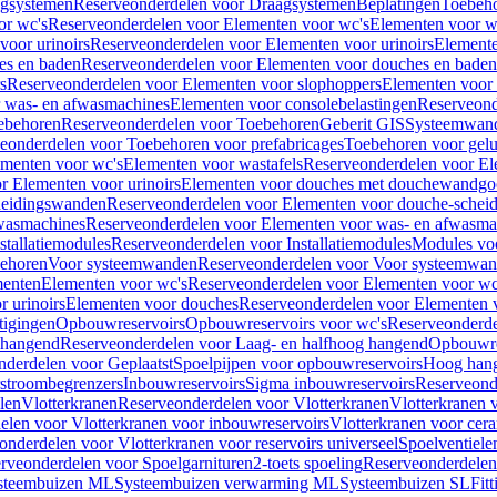
gsystemen
Reserveonderdelen voor Draagsystemen
Beplatingen
Toebeh
or wc's
Reserveonderdelen voor Elementen voor wc's
Elementen voor wa
voor urinoirs
Reserveonderdelen voor Elementen voor urinoirs
Element
es en baden
Reserveonderdelen voor Elementen voor douches en baden
s
Reserveonderdelen voor Elementen voor slophoppers
Elementen voor
 was- en afwasmachines
Elementen voor consolebelastingen
Reserveond
ebehoren
Reserveonderdelen voor Toebehoren
Geberit GIS
Systeemwan
eonderdelen voor Toebehoren voor prefabricages
Toebehoren voor gelui
ementen voor wc's
Elementen voor wastafels
Reserveonderdelen voor El
r Elementen voor urinoirs
Elementen voor douches met douchewandgo
heidingswanden
Reserveonderdelen voor Elementen voor douche-schei
wasmachines
Reserveonderdelen voor Elementen voor was- en afwasma
stallatiemodules
Reserveonderdelen voor Installatiemodules
Modules vo
behoren
Voor systeemwanden
Reserveonderdelen voor Voor systeemwa
menten
Elementen voor wc's
Reserveonderdelen voor Elementen voor wc
 urinoirs
Elementen voor douches
Reserveonderdelen voor Elementen 
tigingen
Opbouwreservoirs
Opbouwreservoirs voor wc's
Reserveonderde
 hangend
Reserveonderdelen voor Laag- en halfhoog hangend
Opbouwres
nderdelen voor Geplaatst
Spoelpijpen voor opbouwreservoirs
Hoog han
rstroombegrenzers
Inbouwreservoirs
Sigma inbouwreservoirs
Reserveond
len
Vlotterkranen
Reserveonderdelen voor Vlotterkranen
Vlotterkranen 
elen voor Vlotterkranen voor inbouwreservoirs
Vlotterkranen voor cera
onderdelen voor Vlotterkranen voor reservoirs universeel
Spoelventiele
rveonderdelen voor Spoelgarnituren
2-toets spoeling
Reserveonderdelen 
steembuizen ML
Systeembuizen verwarming ML
Systeembuizen SL
Fit