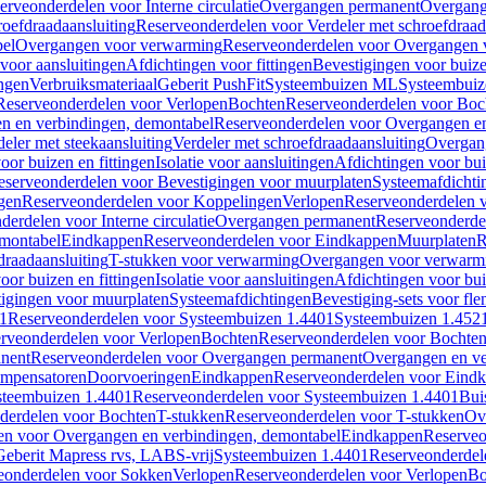
erveonderdelen voor Interne circulatie
Overgangen permanent
Overgang
roefdraadaansluiting
Reserveonderdelen voor Verdeler met schroefdraad
bel
Overgangen voor verwarming
Reserveonderdelen voor Overgangen 
voor aansluitingen
Afdichtingen voor fittingen
Bevestigingen voor buiz
ingen
Verbruiksmateriaal
Geberit PushFit
Systeembuizen ML
Systeembui
Reserveonderdelen voor Verlopen
Bochten
Reserveonderdelen voor Boc
n en verbindingen, demontabel
Reserveonderdelen voor Overgangen en
eler met steekaansluiting
Verdeler met schroefdraadaansluiting
Overgan
voor buizen en fittingen
Isolatie voor aansluitingen
Afdichtingen voor bui
eserveonderdelen voor Bevestigingen voor muurplaten
Systeemafdichti
gen
Reserveonderdelen voor Koppelingen
Verlopen
Reserveonderdelen 
erdelen voor Interne circulatie
Overgangen permanent
Reserveonderde
emontabel
Eindkappen
Reserveonderdelen voor Eindkappen
Muurplaten
R
draadaansluiting
T-stukken voor verwarming
Overgangen voor verwarm
voor buizen en fittingen
Isolatie voor aansluitingen
Afdichtingen voor bui
igingen voor muurplaten
Systeemafdichtingen
Bevestiging-sets voor fl
1
Reserveonderdelen voor Systeembuizen 1.4401
Systeembuizen 1.452
rveonderdelen voor Verlopen
Bochten
Reserveonderdelen voor Bochte
nent
Reserveonderdelen voor Overgangen permanent
Overgangen en ve
ompensatoren
Doorvoeringen
Eindkappen
Reserveonderdelen voor Eind
steembuizen 1.4401
Reserveonderdelen voor Systeembuizen 1.4401
Bui
derdelen voor Bochten
T-stukken
Reserveonderdelen voor T-stukken
Ov
en voor Overgangen en verbindingen, demontabel
Eindkappen
Reserveo
eberit Mapress rvs, LABS-vrij
Systeembuizen 1.4401
Reserveonderdel
eonderdelen voor Sokken
Verlopen
Reserveonderdelen voor Verlopen
Bo