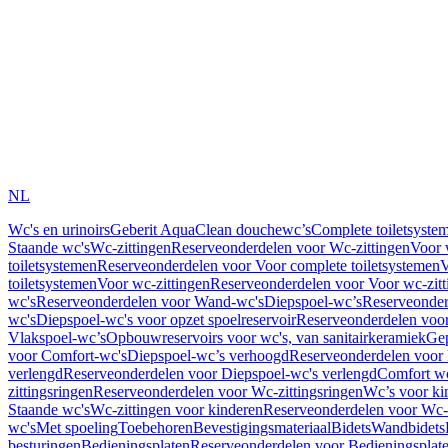
NL
Wc's en urinoirs
Geberit AquaClean douchewc’s
Complete toiletsyste
Staande wc's
Wc-zittingen
Reserveonderdelen voor Wc-zittingen
Voor 
toiletsystemen
Reserveonderdelen voor Voor complete toiletsystemen
V
toiletsystemen
Voor wc-zittingen
Reserveonderdelen voor Voor wc-zitt
wc's
Reserveonderdelen voor Wand-wc's
Diepspoel-wc’s
Reserveonder
wc's
Diepspoel-wc's voor opzet spoelreservoir
Reserveonderdelen voor
Vlakspoel-wc’s
Opbouwreservoirs voor wc's, van sanitairkeramiek
Gep
voor Comfort-wc's
Diepspoel-wc’s verhoogd
Reserveonderdelen voor
verlengd
Reserveonderdelen voor Diepspoel-wc's verlengd
Comfort wc
zittingsringen
Reserveonderdelen voor Wc-zittingsringen
Wc’s voor ki
Staande wc's
Wc-zittingen voor kinderen
Reserveonderdelen voor Wc-z
wc's
Met spoeling
Toebehoren
Bevestigingsmateriaal
Bidets
Wandbidets
besturingen
Bedieningsplaten
Reserveonderdelen voor Bedieningsplat