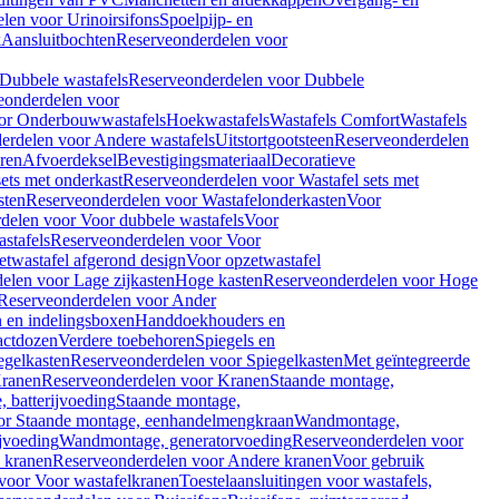
len voor Urinoirsifons
Spoelpijp- en
k
Aansluitbochten
Reserveonderdelen voor
Dubbele wastafels
Reserveonderdelen voor Dubbele
eonderdelen voor
or Onderbouwwastafels
Hoekwastafels
Wastafels Comfort
Wastafels
erdelen voor Andere wastafels
Uitstortgootsteen
Reserveonderdelen
ren
Afvoerdeksel
Bevestigingsmateriaal
Decoratieve
sets met onderkast
Reserveonderdelen voor Wastafel sets met
sten
Reserveonderdelen voor Wastafelonderkasten
Voor
delen voor Voor dubbele wastafels
Voor
stafels
Reserveonderdelen voor Voor
twastafel afgerond design
Voor opzetwastafel
elen voor Lage zijkasten
Hoge kasten
Reserveonderdelen voor Hoge
Reserveonderdelen voor Ander
n en indelingsboxen
Handdoekhouders en
actdozen
Verdere toebehoren
Spiegels en
egelkasten
Reserveonderdelen voor Spiegelkasten
Met geïntegreerde
ranen
Reserveonderdelen voor Kranen
Staande montage,
 batterijvoeding
Staande montage,
or Staande montage, eenhandelmengkraan
Wandmontage,
jvoeding
Wandmontage, generatorvoeding
Reserveonderdelen voor
 kranen
Reserveonderdelen voor Andere kranen
Voor gebruik
voor Voor wastafelkranen
Toestelaansluitingen voor wastafels,