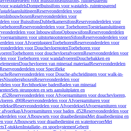
serveonderdelen voor Buissifons
Buissifons, ruimtesparend
voor wastafels
Dompelbuissifons voor wastafels, ruimtesparend
astafelaansluitingen
Reserveonderdelen voor
gen
Inbouwboxen
Reserveonderdelen voor
delen voor Buissifons
Dubbelkamersifons
Reserveonderdelen voor
oebehoren
Reserveonderdelen voor Toebehoren
Toestelaansluitingen
rveonderdelen voor Inbouwsifons
Opbouwsifons
Reserveonderdelen
oergarnituren voor uitstortgootstenen
Sifons
Reserveonderdelen voor
erdelen voor Afvoerpluggen
Toebehoren
Reserveonderdelen voor
veonderdelen voor Douchevloergoten
Toebehoren voor
voeren
Toebehoren voor douchevloerafvoeren
Reserveonderdelen voor
len voor Toebehoren voor wandafvoeren
Douchebakken en
-elementen
Douchevloeren van mineraal materiaal
Reserveonderdelen
Reserveonderdelen voor Specifieke
ouche
Reserveonderdelen voor Douche-afscheidingen voor walk-in-
es
Nisopbergboxen
Reserveonderdelen voor
delen voor Rechthoekige baden
Baden van mineraal
ementen
Sets steunpoten en sets aansluitplaten en
, d52
Reserveonderdelen voor Afvoergarnituren voor douchevloeren,
vloeren, d90
Reserveonderdelen voor Afvoergarnituren voor
rdeksel
Reserveonderdelen voor Afvoerdeksel
Afvoergarnituren voor
 afvoerkap
Afvoergarnituren voor baden, d52
Reserveonderdelen voor
derdelen voor Afbouwsets voor draaibediening
Met draaibediening en
n voor Afbouwsets voor draaibediening en watertoevoer
Met
ets
T-stukken
Installatie- en spoelsystemen
Geberit