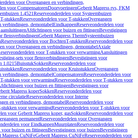
erdelen voor Overgangen en verbindingen,
len voor Compensatoren
Doorvoeringen
Geberit Mapress rvs, FKM
eembuizen 1.4521
Reserveonderdelen voor Systeembuizen
n
T-stukken
Reserveonderdelen voor T-stukken
Overgangen
 verbindingen, demontabel
Eindkappen
Reserveonderdelen voor
 aansluitingen
Afdichtingen voor buizen en fittingen
Bevestigingen
or flensverbindingen
Geberit Mapress Therm
Systeembuizen
n
Reserveonderdelen voor Bochten
T-stukken
Reserveonderdelen voor
en voor Overgangen en verbindingen, demontabel
Axiale
eserveonderdelen voor T-stukken voor verwarming
Aansluitingen
stiging-sets voor flensverbindingen
Bevestigingen voor
n 1.0215
Buisstuk
Sokken
Reserveonderdelen voor
uisstukken
Reserveonderdelen voor Kruisstukken
Overgangen
 verbindingen, demontabel
Compensatoren
Reserveonderdelen voor
g
T-stukken voor verwarming
Reserveonderdelen voor T-stukken voor
fdichtingen voor buizen en fittingen
Bevestigingen voor
berit Mapress koper
Sokken
Reserveonderdelen voor
erne circulatie
Reserveonderdelen voor Interne
gen en verbindingen, demontabel
Reserveonderdelen voor
-stukken voor verwarming
Reserveonderdelen voor T-stukken voor
len voor Geberit Mapress koper, gas
Sokken
Reserveonderdelen voor
ergangen permanent
Reserveonderdelen voor Overgangen
nderdelen voor Eindkappen
Muurplaten
Reserveonderdelen voor
 voor buizen en fittingen
Bevestigingen voor buizen
Bevestigingen
t Mapress CuNiFe
Geberit Mapress CuNiFe
Reserveonderdelen voor