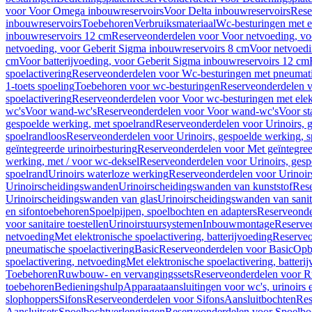
voor Voor Omega inbouwreservoirs
Voor Delta inbouwreservoirs
Rese
inbouwreservoirs
Toebehoren
Verbruiksmateriaal
Wc-besturingen met el
inbouwreservoirs 12 cm
Reserveonderdelen voor Voor netvoeding, vo
netvoeding, voor Geberit Sigma inbouwreservoirs 8 cm
Voor netvoedi
cm
Voor batterijvoeding, voor Geberit Sigma inbouwreservoirs 12 cm
spoelactivering
Reserveonderdelen voor Wc-besturingen met pneumati
1-toets spoeling
Toebehoren voor wc-besturingen
Reserveonderdelen v
spoelactivering
Reserveonderdelen voor Voor wc-besturingen met elekt
wc's
Voor wand-wc's
Reserveonderdelen voor Voor wand-wc's
Voor st
gespoelde werking, met spoelrand
Reserveonderdelen voor Urinoirs, 
spoelrandloos
Reserveonderdelen voor Urinoirs, gespoelde werking, s
geïntegreerde urinoirbesturing
Reserveonderdelen voor Met geïntegreer
werking, met / voor wc-deksel
Reserveonderdelen voor Urinoirs, gesp
spoelrand
Urinoirs waterloze werking
Reserveonderdelen voor Urinoir
Urinoirscheidingswanden
Urinoirscheidingswanden van kunststof
Rese
Urinoirscheidingswanden van glas
Urinoirscheidingswanden van sanit
en sifontoebehoren
Spoelpijpen, spoelbochten en adapters
Reserveonde
voor sanitaire toestellen
Urinoirstuursystemen
Inbouwmontage
Reserve
netvoeding
Met elektronische spoelactivering, batterijvoeding
Reserveo
pneumatische spoelactivering
Basic
Reserveonderdelen voor Basic
Op
spoelactivering, netvoeding
Met elektronische spoelactivering, batteri
Toebehoren
Ruwbouw- en vervangingssets
Reserveonderdelen voor R
toebehoren
Bedieningshulp
Apparaataansluitingen voor wc's, urinoirs 
slophoppers
Sifons
Reserveonderdelen voor Sifons
Aansluitbochten
Res
Aansluitsets
Spoelbochtverlengingen
Reserveonderdelen voor Spoelbo