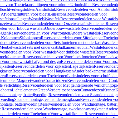
en voor Toestelaansluitingen voor urinoirs
Urinoirsifons
Reserveonderde
lbochtverlengstukken
Aansluitstuk
Reserveonderdelen voor Aansluitstu
Afvoergarnituren voor bidets
Buissifons
Reserveonderdelen voor
tafelopstellingen
Wastafels
Wastafels
Reserveonderdelen voor Wastafels
pzetwastafels
Reserveonderdelen voor Opzetwastafels
Fonteinen
Reserv
elen voor Inbouwwastafels
Onderbouwwastafels
Reserveonderdelen vo
oggen
Reserveonderdelen voor Wastroggen
Andere wastafels
Reserveond
or Kolommen
Sifonkappen
Reserveonderdelen voor Sifonkappen
Toebeho
nderkast
Reserveonderdelen voor Sets fonteinen met onderkast
Wastafel 
Meubelwastafel sets met onderkast
Badkamermeubilair
Wastafelonderka
veonderdelen voor Voor wastafels
Voor dubbele wastafels
Reserveonder
hoekfonteinen
Reserveonderdelen voor Voor hoekfonteinen
Voor hoekwa
n
Voor opzetwastafel afgerond design
Reserveonderdelen voor Voor opze
ijkasten
Reserveonderdelen voor Zijkasten
Lage zijkasten
Reserveonderd
gkasten
Reserveonderdelen voor Hangkasten
Ander badkamermeubilair
ren
Reserveonderdelen voor Toebehoren
Lade-indelers voor schuiflade
steunpoten
Magneetwanden
Contactdozen
Reserveonderdelen voor Cont
e verlichting
Reserveonderdelen voor Met geïntegreerde verlichting
Spi
ehoren
Lichtelementen
Greep
Verdere toebehoren
Contactdozen
Kranen
K
ande montage, batterijvoeding
Reserveonderdelen voor Staande montage,
rvoeding
Staande montage, eenhandelmengkraan
Reserveonderdelen vo
ntage, batterijvoeding
Reserveonderdelen voor Wandmontage, batteri
n
Reserveonderdelen voor Wandmontage, tweeknopsmengkraan
Andere
veonderdelen voor Toebehoren
Voor wastafelkranen
Reserveonderdelen 