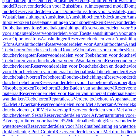
spoelbakken, toestellen en gootstenen
Afvoergarnituren voor wastafel
model
Reserveonderdelen voor Buissifons, ruimtesparend model
Dompe
model
Reserveonderdelen voor Dompelbuissifons voor wastafels, rui
Wastafelaansluitingen
Aansluitstuk
Aansluitbochten
Abdeckungen
Aans
Inbouwboxen
Toestelaansluitingen voor spoelbakken
Reserveonderdele
Dubbelkamersifons
Spoelbakaansluitingen
Reserveonderdelen voor Sp
voor apparaten
Reserveonderdelen voor Toestelaansluitingen voor app
voor Opbouwsifons
Aansluitingen
Reserveonderdelen voor Aansluitin
Sifons
Aansluitbochten
Reserveonderdelen voor Aansluitbochten
Aansl
Toebehoren
Douches en baden
Douche
Vloerafvoer voor douches
Rese
douchevloergoten
Reserveonderdelen voor Toebehoren voor douchev
Toebehoren voor douchevloerafvoeren
Wandafvoeren
Reserveonderde
douchevloeren
Reserveonderdelen voor Douchebakken en douchevlo
voor Douchevloeren van mineraal materiaal
Installatie-elementen
Reser
douchebakafvoeren
Toebehoren
Douche-afscheidingen
Reserveonderde
douche
Toebehoren
Reserveonderdelen voor Toebehoren
Nisopbergbo
Nisopbergboxen
Toebehoren
Baden
Baden van sanitairacryl
Reserveond
materiaal
Reserveonderdelen voor Baden van mineraal materiaal
Baden
wandankers
Toebehoren
Reparatiesets
Verdere toebehoren
Apparaataans
d52
Met afvoerkap
Reserveonderdelen voor Met afvoerkap
Afvoerdeks
douchevloeren, d90
Met afvoerkap
Reserveonderdelen voor Met afvoe
douchevloeren Sestra
Reserveonderdelen voor Afvoergarnituren voor 
Afvoergarnituren voor baden, d52
Met draaibediening
Reserveonderde
watertoevoer
Reserveonderdelen voor Met draaibediening en watertoe
drukbediening PushControl
Reserveonderdelen voor Met drukbedieni