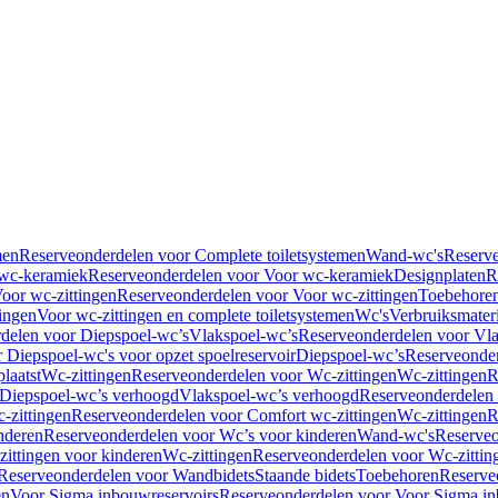
men
Reserveonderdelen voor Complete toiletsystemen
Wand-wc's
Reserv
wc-keramiek
Reserveonderdelen voor Voor wc-keramiek
Designplaten
R
oor wc-zittingen
Reserveonderdelen voor Voor wc-zittingen
Toebehore
ingen
Voor wc-zittingen en complete toiletsystemen
Wc's
Verbruiksmater
delen voor Diepspoel-wc’s
Vlakspoel-wc’s
Reserveonderdelen voor Vla
 Diepspoel-wc's voor opzet spoelreservoir
Diepspoel-wc’s
Reserveonder
laatst
Wc-zittingen
Reserveonderdelen voor Wc-zittingen
Wc-zittingen
R
 Diepspoel-wc’s verhoogd
Vlakspoel-wc’s verhoogd
Reserveonderdelen
-zittingen
Reserveonderdelen voor Comfort wc-zittingen
Wc-zittingen
R
nderen
Reserveonderdelen voor Wc’s voor kinderen
Wand-wc's
Reserveo
ittingen voor kinderen
Wc-zittingen
Reserveonderdelen voor Wc-zittin
Reserveonderdelen voor Wandbidets
Staande bidets
Toebehoren
Reserve
en
Voor Sigma inbouwreservoirs
Reserveonderdelen voor Voor Sigma in