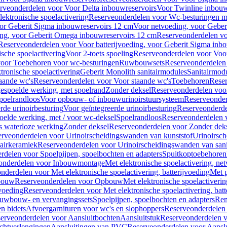
rveonderdelen voor Voor Delta inbouwreservoirs
Voor Twinline inbouw
ektronische spoelactivering
Reserveonderdelen voor Wc-besturingen met
or Geberit Sigma inbouwreservoirs 12 cm
Voor netvoeding, voor Geber
ng, voor Geberit Omega inbouwreservoirs 12 cm
Reserveonderdelen vo
Reserveonderdelen voor Voor batterijvoeding, voor Geberit Sigma inb
sche spoelactivering
Voor 2-toets spoeling
Reserveonderdelen voor Voor
oor Toebehoren voor wc-besturingen
Ruwbouwsets
Reserveonderdele
ronische spoelactivering
Geberit Monolith sanitairmodules
Sanitairmod
aande wc's
Reserveonderdelen voor Voor staande wc's
Toebehoren
Rese
gespoelde werking, met spoelrand
Zonder deksel
Reserveonderdelen voo
poelrandloos
Voor opbouw- of inbouwurinoirstuursysteem
Reserveonder
de urinoirbesturing
Voor geïntegreerde urinoirbesturing
Reserveonderdel
oelde werking, met / voor wc-deksel
Spoelrandloos
Reserveonderdelen 
s waterloze werking
Zonder deksel
Reserveonderdelen voor Zonder dek
rveonderdelen voor Urinoirscheidingswanden van kunststof
Urinoirsc
airkeramiek
Reserveonderdelen voor Urinoirscheidingswanden van sani
rdelen voor Spoelpijpen, spoelbochten en adapters
Spuitkoptoebehoren
onderdelen voor Inbouwmontage
Met elektronische spoelactivering, ne
nderdelen voor Met elektronische spoelactivering, batterijvoeding
Met p
bouw
Reserveonderdelen voor Opbouw
Met elektronische spoelactiveri
jvoeding
Reserveonderdelen voor Met elektronische spoelactivering, batt
uwbouw- en vervangingssets
Spoelpijpen, spoelbochten en adapters
Ren
en bidets
Afvoergarnituren voor wc's en slophoppers
Reserveonderdelen 
erveonderdelen voor Aansluitbochten
Aansluitstuk
Reserveonderdelen v
chtverlengingen
Aansluitingen van PVC
Reserveonderdelen voor Aansl