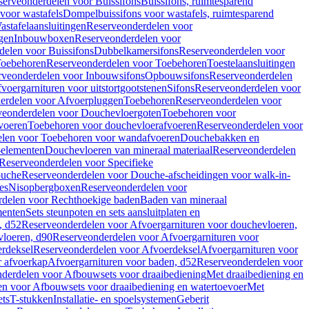
serveonderdelen voor Buissifons
Buissifons, ruimtesparend
voor wastafels
Dompelbuissifons voor wastafels, ruimtesparend
astafelaansluitingen
Reserveonderdelen voor
gen
Inbouwboxen
Reserveonderdelen voor
delen voor Buissifons
Dubbelkamersifons
Reserveonderdelen voor
oebehoren
Reserveonderdelen voor Toebehoren
Toestelaansluitingen
rveonderdelen voor Inbouwsifons
Opbouwsifons
Reserveonderdelen
oergarnituren voor uitstortgootstenen
Sifons
Reserveonderdelen voor
erdelen voor Afvoerpluggen
Toebehoren
Reserveonderdelen voor
veonderdelen voor Douchevloergoten
Toebehoren voor
voeren
Toebehoren voor douchevloerafvoeren
Reserveonderdelen voor
len voor Toebehoren voor wandafvoeren
Douchebakken en
-elementen
Douchevloeren van mineraal materiaal
Reserveonderdelen
Reserveonderdelen voor Specifieke
ouche
Reserveonderdelen voor Douche-afscheidingen voor walk-in-
es
Nisopbergboxen
Reserveonderdelen voor
delen voor Rechthoekige baden
Baden van mineraal
ementen
Sets steunpoten en sets aansluitplaten en
, d52
Reserveonderdelen voor Afvoergarnituren voor douchevloeren,
vloeren, d90
Reserveonderdelen voor Afvoergarnituren voor
rdeksel
Reserveonderdelen voor Afvoerdeksel
Afvoergarnituren voor
 afvoerkap
Afvoergarnituren voor baden, d52
Reserveonderdelen voor
derdelen voor Afbouwsets voor draaibediening
Met draaibediening en
n voor Afbouwsets voor draaibediening en watertoevoer
Met
ets
T-stukken
Installatie- en spoelsystemen
Geberit