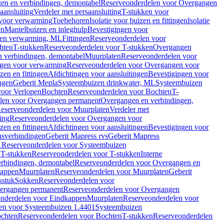
en en verbindingen, demontabel
Reserveonderdelen voor Overgangen
aansluiting
Verdeler met persaansluiting
T-stukken voor
voor verwarming
Toebehoren
Isolatie voor buizen en fittingen
Isolatie
en
Mantelbuizen en inleghulp
Bevestigingen voor
zen verwarming, ML
Fittingen
Reserveonderdelen voor
hten
T-stukken
Reserveonderdelen voor T-stukken
Overgangen
 verbindingen, demontabel
Muurplaten
Reserveonderdelen voor
gen voor verwarming
Reserveonderdelen voor Overgangen voor
zen en fittingen
Afdichtingen voor aansluitingen
Bevestigingen voor
ngen
Geberit Mepla
Systeembuizen drinkwater, ML
Systeembuizen
voor Verlopen
Bochten
Reserveonderdelen voor Bochten
T-
len voor Overgangen permanent
Overgangen en verbindingen,
eserveonderdelen voor Muurplaten
Verdeler met
ing
Reserveonderdelen voor Overgangen voor
zen en fittingen
Afdichtingen voor aansluitingen
Bevestigingen voor
ensverbindingen
Geberit Mapress rvs
Geberit Mapress
1
Reserveonderdelen voor Systeembuizen
n
T-stukken
Reserveonderdelen voor T-stukken
Interne
rbindingen, demontabel
Reserveonderdelen voor Overgangen en
kappen
Muurplaten
Reserveonderdelen voor Muurplaten
Geberit
sstuk
Sokken
Reserveonderdelen voor
ergangen permanent
Reserveonderdelen voor Overgangen
nderdelen voor Eindkappen
Muurplaten
Reserveonderdelen voor
en voor Systeembuizen 1.4401
Systeembuizen
chten
Reserveonderdelen voor Bochten
T-stukken
Reserveonderdelen