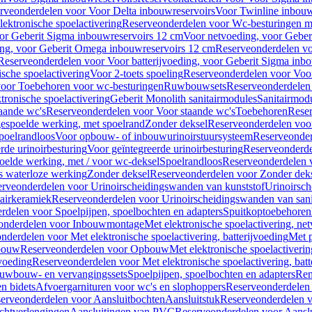
rveonderdelen voor Voor Delta inbouwreservoirs
Voor Twinline inbouw
ektronische spoelactivering
Reserveonderdelen voor Wc-besturingen met
or Geberit Sigma inbouwreservoirs 12 cm
Voor netvoeding, voor Geber
ng, voor Geberit Omega inbouwreservoirs 12 cm
Reserveonderdelen vo
Reserveonderdelen voor Voor batterijvoeding, voor Geberit Sigma inb
sche spoelactivering
Voor 2-toets spoeling
Reserveonderdelen voor Voor
oor Toebehoren voor wc-besturingen
Ruwbouwsets
Reserveonderdele
ronische spoelactivering
Geberit Monolith sanitairmodules
Sanitairmod
aande wc's
Reserveonderdelen voor Voor staande wc's
Toebehoren
Rese
gespoelde werking, met spoelrand
Zonder deksel
Reserveonderdelen voo
poelrandloos
Voor opbouw- of inbouwurinoirstuursysteem
Reserveonder
de urinoirbesturing
Voor geïntegreerde urinoirbesturing
Reserveonderdel
oelde werking, met / voor wc-deksel
Spoelrandloos
Reserveonderdelen 
s waterloze werking
Zonder deksel
Reserveonderdelen voor Zonder dek
rveonderdelen voor Urinoirscheidingswanden van kunststof
Urinoirsc
airkeramiek
Reserveonderdelen voor Urinoirscheidingswanden van sani
rdelen voor Spoelpijpen, spoelbochten en adapters
Spuitkoptoebehoren
onderdelen voor Inbouwmontage
Met elektronische spoelactivering, ne
nderdelen voor Met elektronische spoelactivering, batterijvoeding
Met p
bouw
Reserveonderdelen voor Opbouw
Met elektronische spoelactiveri
jvoeding
Reserveonderdelen voor Met elektronische spoelactivering, batt
uwbouw- en vervangingssets
Spoelpijpen, spoelbochten en adapters
Ren
en bidets
Afvoergarnituren voor wc's en slophoppers
Reserveonderdelen 
erveonderdelen voor Aansluitbochten
Aansluitstuk
Reserveonderdelen v
chtverlengingen
Aansluitingen van PVC
Reserveonderdelen voor Aansl