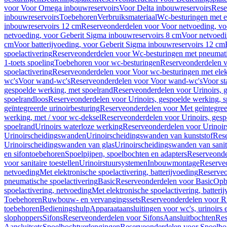
voor Voor Omega inbouwreservoirs
Voor Delta inbouwreservoirs
Rese
inbouwreservoirs
Toebehoren
Verbruiksmateriaal
Wc-besturingen met el
inbouwreservoirs 12 cm
Reserveonderdelen voor Voor netvoeding, vo
netvoeding, voor Geberit Sigma inbouwreservoirs 8 cm
Voor netvoedi
cm
Voor batterijvoeding, voor Geberit Sigma inbouwreservoirs 12 cm
spoelactivering
Reserveonderdelen voor Wc-besturingen met pneumati
1-toets spoeling
Toebehoren voor wc-besturingen
Reserveonderdelen v
spoelactivering
Reserveonderdelen voor Voor wc-besturingen met elekt
wc's
Voor wand-wc's
Reserveonderdelen voor Voor wand-wc's
Voor st
gespoelde werking, met spoelrand
Reserveonderdelen voor Urinoirs, 
spoelrandloos
Reserveonderdelen voor Urinoirs, gespoelde werking, s
geïntegreerde urinoirbesturing
Reserveonderdelen voor Met geïntegreer
werking, met / voor wc-deksel
Reserveonderdelen voor Urinoirs, gesp
spoelrand
Urinoirs waterloze werking
Reserveonderdelen voor Urinoir
Urinoirscheidingswanden
Urinoirscheidingswanden van kunststof
Rese
Urinoirscheidingswanden van glas
Urinoirscheidingswanden van sanit
en sifontoebehoren
Spoelpijpen, spoelbochten en adapters
Reserveonde
voor sanitaire toestellen
Urinoirstuursystemen
Inbouwmontage
Reserve
netvoeding
Met elektronische spoelactivering, batterijvoeding
Reserveo
pneumatische spoelactivering
Basic
Reserveonderdelen voor Basic
Op
spoelactivering, netvoeding
Met elektronische spoelactivering, batteri
Toebehoren
Ruwbouw- en vervangingssets
Reserveonderdelen voor R
toebehoren
Bedieningshulp
Apparaataansluitingen voor wc's, urinoirs 
slophoppers
Sifons
Reserveonderdelen voor Sifons
Aansluitbochten
Res
Aansluitsets
Spoelbochtverlengingen
Reserveonderdelen voor Spoelbo