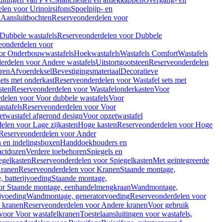
len voor Urinoirsifons
Spoelpijp- en
k
Aansluitbochten
Reserveonderdelen voor
Dubbele wastafels
Reserveonderdelen voor Dubbele
eonderdelen voor
or Onderbouwwastafels
Hoekwastafels
Wastafels Comfort
Wastafels
erdelen voor Andere wastafels
Uitstortgootsteen
Reserveonderdelen
ren
Afvoerdeksel
Bevestigingsmateriaal
Decoratieve
sets met onderkast
Reserveonderdelen voor Wastafel sets met
sten
Reserveonderdelen voor Wastafelonderkasten
Voor
delen voor Voor dubbele wastafels
Voor
stafels
Reserveonderdelen voor Voor
twastafel afgerond design
Voor opzetwastafel
elen voor Lage zijkasten
Hoge kasten
Reserveonderdelen voor Hoge
Reserveonderdelen voor Ander
n en indelingsboxen
Handdoekhouders en
actdozen
Verdere toebehoren
Spiegels en
egelkasten
Reserveonderdelen voor Spiegelkasten
Met geïntegreerde
ranen
Reserveonderdelen voor Kranen
Staande montage,
 batterijvoeding
Staande montage,
or Staande montage, eenhandelmengkraan
Wandmontage,
jvoeding
Wandmontage, generatorvoeding
Reserveonderdelen voor
 kranen
Reserveonderdelen voor Andere kranen
Voor gebruik
voor Voor wastafelkranen
Toestelaansluitingen voor wastafels,