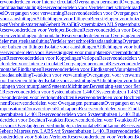
erveonderdelen voor Interne circulatie
Overgangen permanent
Overgang
roefdraadaansluiting
Reserveonderdelen voor Verdeler met schroefdraad
bel
Overgangen voor verwarming
Reserveonderdelen voor Overgangen 
voor aansluitingen
Afdichtingen voor fittingen
Bevestigingen voor buiz
ingen
Verbruiksmateriaal
Geberit PushFit
Systeembuizen ML
Systeembui
Reserveonderdelen voor Verlopen
Bochten
Reserveonderdelen voor Boc
n en verbindingen, demontabel
Reserveonderdelen voor Overgangen en
eler met steekaansluiting
Verdeler met schroefdraadaansluiting
Overgan
voor buizen en fittingen
Isolatie voor aansluitingen
Afdichtingen voor bui
eserveonderdelen voor Bevestigingen voor muurplaten
Systeemafdichti
gen
Reserveonderdelen voor Koppelingen
Verlopen
Reserveonderdelen 
erdelen voor Interne circulatie
Overgangen permanent
Reserveonderde
emontabel
Eindkappen
Reserveonderdelen voor Eindkappen
Muurplaten
R
draadaansluiting
T-stukken voor verwarming
Overgangen voor verwarm
voor buizen en fittingen
Isolatie voor aansluitingen
Afdichtingen voor bui
igingen voor muurplaten
Systeemafdichtingen
Bevestiging-sets voor fl
1
Reserveonderdelen voor Systeembuizen 1.4401
Systeembuizen 1.452
rveonderdelen voor Verlopen
Bochten
Reserveonderdelen voor Bochte
nent
Reserveonderdelen voor Overgangen permanent
Overgangen en ve
ompensatoren
Doorvoeringen
Eindkappen
Reserveonderdelen voor Eind
steembuizen 1.4401
Reserveonderdelen voor Systeembuizen 1.4401
Bui
derdelen voor Bochten
T-stukken
Reserveonderdelen voor T-stukken
Ov
en voor Overgangen en verbindingen, demontabel
Eindkappen
Reserveo
eberit Mapress rvs, LABS-vrij
Systeembuizen 1.4401
Reserveonderdel
eonderdelen voor Sokken
Verlopen
Reserveonderdelen voor Verlopen
Bo