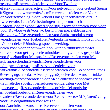
reservoirs
Reserveonderdelen voor Voor Twinline
 elektronische spoelactivering
Voor netvoeding, voor Geberit Sigma
it Sigma inbouwreservoirs 8 cm
Reserveonderdelen voor Voor
or Voor netvoeding, voor Geberit Omega inbouwreservoirs 12
ouwreservoirs 12 cm
Wc-besturingen met pneumatische
 2-toets spoeling
Voor 1-toets spoeling
Reserveonderdelen voor Voor
n voor Ruwbouwsets
Voor wc-besturingen met elektronische
ules voor wc's
Reserveonderdelen voor Sanitairmodules voor
rveonderdelen voor Toebehoren
Verbruiksmateriaal
Urinoirs
Urinoirs,
r Zonder deksel
Urinoirs, gespoelde werking,
delen voor Voor opbouw- of inbouwurinoirstuursysteem
Met
en voor Voor geïntegreerde urinoirbesturing
Urinoirs, gespoelde
voor Spoelrandloos
Met spoelrand
Reserveonderdelen voor Met
sel
Urinoirscheidingswanden
Reserveonderdelen voor
heidingswanden van glas
Reserveonderdelen voor
tairkeramiek
Toebehoren
Reserveonderdelen voor Toebehoren
Sifons
Bevestigingsmateriaal
Afvoerpluggen
Spoelverdeler
Aansluitstukken
tvoeding
Reserveonderdelen voor Met elektronische spoelactivering,
neumatische spoelactivering
Reserveonderdelen voor Met
ng, netvoeding
Reserveonderdelen voor Met elektronische
erijvoeding
Toebehoren
Reserveonderdelen voor
ovatiesets
Reserveonderdelen voor Renovatiesets
Afdekplaten
Overig
voor Afvoergarnituren voor wc's en
oor Aansluitstuk
Aansluitsets
Reserveonderdelen voor
uitingen van PVC
Manchetten en afdekkappen
Overgang- en