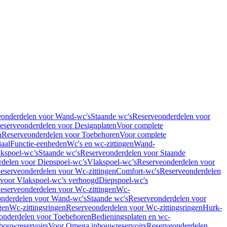
eonderdelen voor Wand-wc's
Staande wc's
Reserveonderdelen voor
eserveonderdelen voor Designplaten
Voor complete
n
Reserveonderdelen voor Toebehoren
Voor complete
iaal
Functie-eenheden
Wc's en wc-zittingen
Wand-
kspoel-wc’s
Staande wc's
Reserveonderdelen voor Staande
delen voor Diepspoel-wc’s
Vlakspoel-wc’s
Reserveonderdelen voor
eserveonderdelen voor Wc-zittingen
Comfort-wc's
Reserveonderdelen
 voor Vlakspoel-wc’s verhoogd
Diepspoel-wc's
eserveonderdelen voor Wc-zittingen
Wc-
nderdelen voor Wand-wc's
Staande wc's
Reserveonderdelen voor
gen
Wc-zittingsringen
Reserveonderdelen voor Wc-zittingsringen
Hurk-
onderdelen voor Toebehoren
Bedieningsplaten en wc-
bouwreservoirs
Voor Omega inbouwreservoirs
Reserveonderdelen