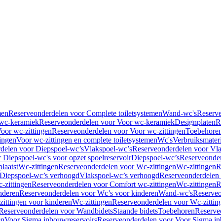
men
Reserveonderdelen voor Complete toiletsystemen
Wand-wc's
Reserv
wc-keramiek
Reserveonderdelen voor Voor wc-keramiek
Designplaten
R
oor wc-zittingen
Reserveonderdelen voor Voor wc-zittingen
Toebehore
ingen
Voor wc-zittingen en complete toiletsystemen
Wc's
Verbruiksmater
delen voor Diepspoel-wc’s
Vlakspoel-wc’s
Reserveonderdelen voor Vla
 Diepspoel-wc's voor opzet spoelreservoir
Diepspoel-wc’s
Reserveonder
laatst
Wc-zittingen
Reserveonderdelen voor Wc-zittingen
Wc-zittingen
R
 Diepspoel-wc’s verhoogd
Vlakspoel-wc’s verhoogd
Reserveonderdelen
-zittingen
Reserveonderdelen voor Comfort wc-zittingen
Wc-zittingen
R
nderen
Reserveonderdelen voor Wc’s voor kinderen
Wand-wc's
Reserveo
ittingen voor kinderen
Wc-zittingen
Reserveonderdelen voor Wc-zittin
Reserveonderdelen voor Wandbidets
Staande bidets
Toebehoren
Reserve
en
Voor Sigma inbouwreservoirs
Reserveonderdelen voor Voor Sigma in