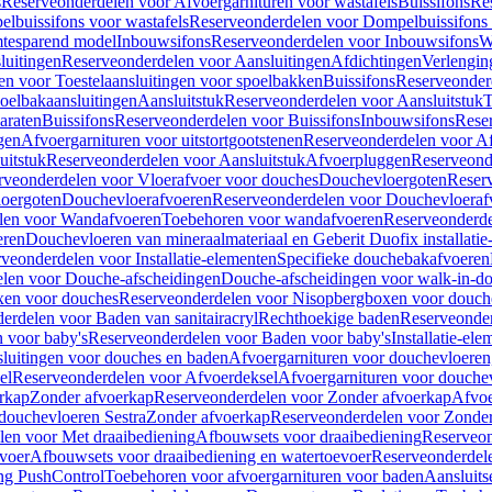
s
Reserveonderdelen voor Afvoergarnituren voor wastafels
Buissifons
Re
lbuissifons voor wastafels
Reserveonderdelen voor Dompelbuissifons 
mtesparend model
Inbouwsifons
Reserveonderdelen voor Inbouwsifons
W
luitingen
Reserveonderdelen voor Aansluitingen
Afdichtingen
Verlengin
n voor Toestelaansluitingen voor spoelbakken
Buissifons
Reserveonder
oelbakaansluitingen
Aansluitstuk
Reserveonderdelen voor Aansluitstuk
T
araten
Buissifons
Reserveonderdelen voor Buissifons
Inbouwsifons
Rese
gen
Afvoergarnituren voor uitstortgootstenen
Reserveonderdelen voor Afv
uitstuk
Reserveonderdelen voor Aansluitstuk
Afvoerpluggen
Reserveond
rveonderdelen voor Vloerafvoer voor douches
Douchevloergoten
Reser
loergoten
Douchevloerafvoeren
Reserveonderdelen voor Douchevloeraf
len voor Wandafvoeren
Toebehoren voor wandafvoeren
Reserveonderde
eren
Douchevloeren van mineraalmateriaal en Geberit Duofix installatie
veonderdelen voor Installatie-elementen
Specifieke douchebakafvoeren
len voor Douche-afscheidingen
Douche-afscheidingen voor walk-in-d
xen voor douches
Reserveonderdelen voor Nisopbergboxen voor douch
erdelen voor Baden van sanitairacryl
Rechthoekige baden
Reserveonder
 voor baby's
Reserveonderdelen voor Baden voor baby's
Installatie-el
luitingen voor douches en baden
Afvoergarnituren voor douchevloeren
el
Reserveonderdelen voor Afvoerdeksel
Afvoergarnituren voor douche
rkap
Zonder afvoerkap
Reserveonderdelen voor Zonder afvoerkap
Afvoe
douchevloeren Sestra
Zonder afvoerkap
Reserveonderdelen voor Zonder
len voor Met draaibediening
Afbouwsets voor draaibediening
Reserveon
voer
Afbouwsets voor draaibediening en watertoevoer
Reserveonderdele
ng PushControl
Toebehoren voor afvoergarnituren voor baden
Aansluits