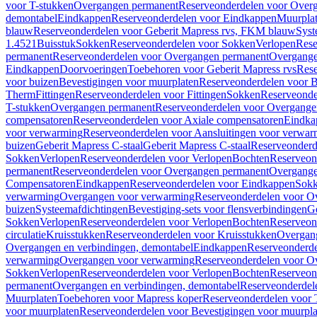
voor T-stukken
Overgangen permanent
Reserveonderdelen voor Over
demontabel
Eindkappen
Reserveonderdelen voor Eindkappen
Muurpla
blauw
Reserveonderdelen voor Geberit Mapress rvs, FKM blauw
Syst
1.4521
Buisstuk
Sokken
Reserveonderdelen voor Sokken
Verlopen
Rese
permanent
Reserveonderdelen voor Overgangen permanent
Overgange
Eindkappen
Doorvoeringen
Toebehoren voor Geberit Mapress rvs
Rese
voor buizen
Bevestigingen voor muurplaten
Reserveonderdelen voor B
Therm
Fittingen
Reserveonderdelen voor Fittingen
Sokken
Reserveonde
T-stukken
Overgangen permanent
Reserveonderdelen voor Overgange
compensatoren
Reserveonderdelen voor Axiale compensatoren
Eindka
voor verwarming
Reserveonderdelen voor Aansluitingen voor verwar
buizen
Geberit Mapress C-staal
Geberit Mapress C-staal
Reserveonderd
Sokken
Verlopen
Reserveonderdelen voor Verlopen
Bochten
Reserveon
permanent
Reserveonderdelen voor Overgangen permanent
Overgange
Compensatoren
Eindkappen
Reserveonderdelen voor Eindkappen
Sokk
verwarming
Overgangen voor verwarming
Reserveonderdelen voor O
buizen
Systeemafdichtingen
Bevestiging-sets voor flensverbindingen
Ge
Sokken
Verlopen
Reserveonderdelen voor Verlopen
Bochten
Reserveon
circulatie
Kruisstukken
Reserveonderdelen voor Kruisstukken
Overgan
Overgangen en verbindingen, demontabel
Eindkappen
Reserveonderd
verwarming
Overgangen voor verwarming
Reserveonderdelen voor O
Sokken
Verlopen
Reserveonderdelen voor Verlopen
Bochten
Reserveon
permanent
Overgangen en verbindingen, demontabel
Reserveonderdel
Muurplaten
Toebehoren voor Mapress koper
Reserveonderdelen voor 
voor muurplaten
Reserveonderdelen voor Bevestigingen voor muurpla