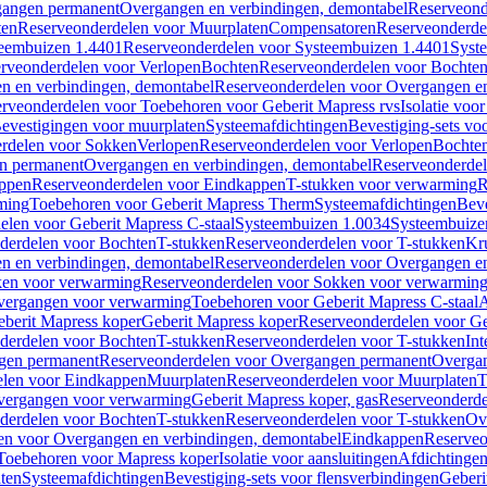
gangen permanent
Overgangen en verbindingen, demontabel
Reserveond
ten
Reserveonderdelen voor Muurplaten
Compensatoren
Reserveonderde
eembuizen 1.4401
Reserveonderdelen voor Systeembuizen 1.4401
Syst
rveonderdelen voor Verlopen
Bochten
Reserveonderdelen voor Bochte
n en verbindingen, demontabel
Reserveonderdelen voor Overgangen en
rveonderdelen voor Toebehoren voor Geberit Mapress rvs
Isolatie voor
evestigingen voor muurplaten
Systeemafdichtingen
Bevestiging-sets vo
rdelen voor Sokken
Verlopen
Reserveonderdelen voor Verlopen
Bochte
n permanent
Overgangen en verbindingen, demontabel
Reserveonderdel
ppen
Reserveonderdelen voor Eindkappen
T-stukken voor verwarming
R
ming
Toebehoren voor Geberit Mapress Therm
Systeemafdichtingen
Beve
elen voor Geberit Mapress C-staal
Systeembuizen 1.0034
Systeembuize
derdelen voor Bochten
T-stukken
Reserveonderdelen voor T-stukken
Kr
n en verbindingen, demontabel
Reserveonderdelen voor Overgangen en
en voor verwarming
Reserveonderdelen voor Sokken voor verwarmin
vergangen voor verwarming
Toebehoren voor Geberit Mapress C-staal
A
berit Mapress koper
Geberit Mapress koper
Reserveonderdelen voor Ge
derdelen voor Bochten
T-stukken
Reserveonderdelen voor T-stukken
Int
gen permanent
Reserveonderdelen voor Overgangen permanent
Overgan
elen voor Eindkappen
Muurplaten
Reserveonderdelen voor Muurplaten
T
vergangen voor verwarming
Geberit Mapress koper, gas
Reserveonderde
derdelen voor Bochten
T-stukken
Reserveonderdelen voor T-stukken
Ov
en voor Overgangen en verbindingen, demontabel
Eindkappen
Reserveo
Toebehoren voor Mapress koper
Isolatie voor aansluitingen
Afdichtingen
ten
Systeemafdichtingen
Bevestiging-sets voor flensverbindingen
Geberi