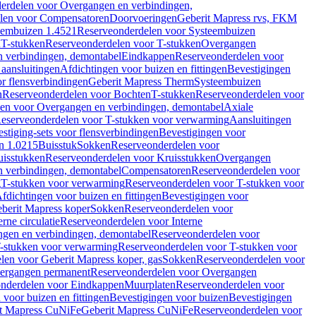
erdelen voor Overgangen en verbindingen,
len voor Compensatoren
Doorvoeringen
Geberit Mapress rvs, FKM
eembuizen 1.4521
Reserveonderdelen voor Systeembuizen
n
T-stukken
Reserveonderdelen voor T-stukken
Overgangen
 verbindingen, demontabel
Eindkappen
Reserveonderdelen voor
 aansluitingen
Afdichtingen voor buizen en fittingen
Bevestigingen
or flensverbindingen
Geberit Mapress Therm
Systeembuizen
n
Reserveonderdelen voor Bochten
T-stukken
Reserveonderdelen voor
en voor Overgangen en verbindingen, demontabel
Axiale
eserveonderdelen voor T-stukken voor verwarming
Aansluitingen
stiging-sets voor flensverbindingen
Bevestigingen voor
n 1.0215
Buisstuk
Sokken
Reserveonderdelen voor
uisstukken
Reserveonderdelen voor Kruisstukken
Overgangen
 verbindingen, demontabel
Compensatoren
Reserveonderdelen voor
g
T-stukken voor verwarming
Reserveonderdelen voor T-stukken voor
fdichtingen voor buizen en fittingen
Bevestigingen voor
berit Mapress koper
Sokken
Reserveonderdelen voor
erne circulatie
Reserveonderdelen voor Interne
gen en verbindingen, demontabel
Reserveonderdelen voor
-stukken voor verwarming
Reserveonderdelen voor T-stukken voor
len voor Geberit Mapress koper, gas
Sokken
Reserveonderdelen voor
ergangen permanent
Reserveonderdelen voor Overgangen
nderdelen voor Eindkappen
Muurplaten
Reserveonderdelen voor
 voor buizen en fittingen
Bevestigingen voor buizen
Bevestigingen
t Mapress CuNiFe
Geberit Mapress CuNiFe
Reserveonderdelen voor