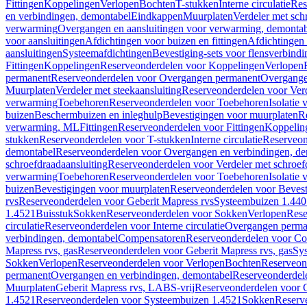
Fittingen
Koppelingen
Verlopen
Bochten
T-stukken
Interne circulatie
Res
en verbindingen, demontabel
Eindkappen
Muurplaten
Verdeler met sch
verwarming
Overgangen en aansluitingen voor verwarming, demonta
voor aansluitingen
Afdichtingen voor buizen en fittingen
Afdichtingen 
aansluitingen
Systeemafdichtingen
Bevestiging-sets voor flensverbind
Fittingen
Koppelingen
Reserveonderdelen voor Koppelingen
Verlopen
permanent
Reserveonderdelen voor Overgangen permanent
Overgange
Muurplaten
Verdeler met steekaansluiting
Reserveonderdelen voor Verd
verwarming
Toebehoren
Reserveonderdelen voor Toebehoren
Isolatie 
buizen
Beschermbuizen en inleghulp
Bevestigingen voor muurplaten
R
verwarming, ML
Fittingen
Reserveonderdelen voor Fittingen
Koppelin
stukken
Reserveonderdelen voor T-stukken
Interne circulatie
Reserveond
demontabel
Reserveonderdelen voor Overgangen en verbindingen, d
schroefdraadaansluiting
Reserveonderdelen voor Verdeler met schroef
verwarming
Toebehoren
Reserveonderdelen voor Toebehoren
Isolatie 
buizen
Bevestigingen voor muurplaten
Reserveonderdelen voor Bevest
rvs
Reserveonderdelen voor Geberit Mapress rvs
Systeembuizen 1.440
1.4521
Buisstuk
Sokken
Reserveonderdelen voor Sokken
Verlopen
Rese
circulatie
Reserveonderdelen voor Interne circulatie
Overgangen perma
verbindingen, demontabel
Compensatoren
Reserveonderdelen voor C
Mapress rvs, gas
Reserveonderdelen voor Geberit Mapress rvs, gas
Sy
Sokken
Verlopen
Reserveonderdelen voor Verlopen
Bochten
Reserveon
permanent
Overgangen en verbindingen, demontabel
Reserveonderdel
Muurplaten
Geberit Mapress rvs, LABS-vrij
Reserveonderdelen voor G
1.4521
Reserveonderdelen voor Systeembuizen 1.4521
Sokken
Reserv