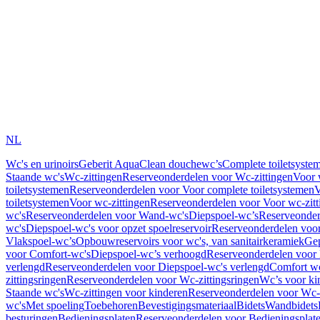
NL
Wc's en urinoirs
Geberit AquaClean douchewc’s
Complete toiletsyste
Staande wc's
Wc-zittingen
Reserveonderdelen voor Wc-zittingen
Voor 
toiletsystemen
Reserveonderdelen voor Voor complete toiletsystemen
V
toiletsystemen
Voor wc-zittingen
Reserveonderdelen voor Voor wc-zitt
wc's
Reserveonderdelen voor Wand-wc's
Diepspoel-wc’s
Reserveonder
wc's
Diepspoel-wc's voor opzet spoelreservoir
Reserveonderdelen voor
Vlakspoel-wc’s
Opbouwreservoirs voor wc's, van sanitairkeramiek
Gep
voor Comfort-wc's
Diepspoel-wc’s verhoogd
Reserveonderdelen voor
verlengd
Reserveonderdelen voor Diepspoel-wc's verlengd
Comfort wc
zittingsringen
Reserveonderdelen voor Wc-zittingsringen
Wc’s voor ki
Staande wc's
Wc-zittingen voor kinderen
Reserveonderdelen voor Wc-z
wc's
Met spoeling
Toebehoren
Bevestigingsmateriaal
Bidets
Wandbidets
besturingen
Bedieningsplaten
Reserveonderdelen voor Bedieningsplat