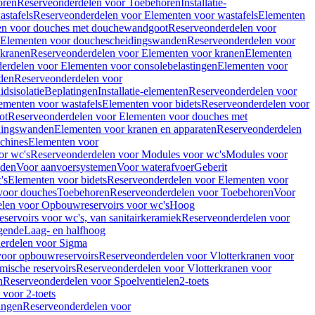
oren
Reserveonderdelen voor Toebehoren
Installatie-
stafels
Reserveonderdelen voor Elementen voor wastafels
Elementen
en voor douches met douchewandgoot
Reserveonderdelen voor
Elementen voor douchescheidingswanden
Reserveonderdelen voor
 kranen
Reserveonderdelen voor Elementen voor kranen
Elementen
erdelen voor Elementen voor consolebelastingen
Elementen voor
den
Reserveonderdelen voor
dsisolatie
Beplatingen
Installatie-elementen
Reserveonderdelen voor
ementen voor wastafels
Elementen voor bidets
Reserveonderdelen voor
ot
Reserveonderdelen voor Elementen voor douches met
dingswanden
Elementen voor kranen en apparaten
Reserveonderdelen
chines
Elementen voor
or wc's
Reserveonderdelen voor Modules voor wc's
Modules voor
nden
Voor aanvoersystemen
Voor waterafvoer
Geberit
's
Elementen voor bidets
Reserveonderdelen voor Elementen voor
voor douches
Toebehoren
Reserveonderdelen voor Toebehoren
Voor
len voor Opbouwreservoirs voor wc's
Hoog
ervoirs voor wc's, van sanitairkeramiek
Reserveonderdelen voor
gende
Laag- en halfhoog
erdelen voor Sigma
voor opbouwreservoirs
Reserveonderdelen voor Vlotterkranen voor
mische reservoirs
Reserveonderdelen voor Vlotterkranen voor
n
Reserveonderdelen voor Spoelventielen
2-toets
voor 2-toets
tingen
Reserveonderdelen voor