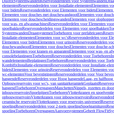
Duofix
Systeemwanden
Reserveonderdelen voor Systeemwanden
Draa
elementen
Reserveonderdelen voor Installatie-elementen
Elementen vo
voor bidets
Reserveonderdelen voor Elementen voor bidets
Elementen 
Elementen voor douches met douchewandgoot
Elementen voor douch
Elementen voor douchescheidingswanden
Elementen voor slophopper
voor was- en afwasmachines
Reserveonderdelen voor Elementen voor
spoelbakken
Reserveonderdelen voor Elementen voor spoelbakken
To
Systeemwanden
Draagsystemen
Toebehoren voor prefabricages
Reserv
Installatie-elementen
Elementen voor wc's
Reserveonderdelen voor El
Elementen voor bidets
Elementen voor urinoirs
Reserveonderdelen voo
douchewandgoot
Elementen voor douches
Elementen voor douche-sc
voor Elementen voor kranen en apparaten
Elementen voor was- en af
consolebelastingen
Toebehoren
Reserveonderdelen voor Toebehoren
In
wandelementen
Beplatingen
Toebehoren
Reserveonderdelen voor Toe
Kombifix
Installatie-elementen
Reserveonderdelen voor Installatie-ele
bidets
Elementen voor urinoirs
Reserveonderdelen voor Elementen voor
wc-elementen
Voor bevestigingen
Reserveonderdelen voor Voor beves
hangende
Reserveonderdelen voor Hoog hangende
Laag- en halfhoog
Opbouwreservoirs voor wc's, van sanitairkeramiek
Geplaatst
Reserveo
hangend
Toebehoren
Overgangen
Manchetten
Nippels, rozetten en doo
inbouwreservoirs
Spoelpijpen
Toebehoren
Vlotterkranen en spoelventie
opbouwreservoirs
Vlotterkranen voor inbouwreservoirs
Reserveonderd
ceramische reservoirs
Vlotterkranen voor reservoirs universeel
Reserve
spoeling
Reserveonderdelen voor 2-toets spoeling
Spoelgarnituren
Rese
spoeling
Toebehoren
Overgangen
Aanvoersystemen
Geberit FlowFit
Sy