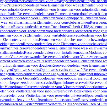
gsystemen
Reserveonderdelen voor Draagsystemen
Beplatingen
Toebeh
or wc's
Reserveonderdelen voor Elementen voor wc's
Elementen voor wa
voor urinoirs
Reserveonderdelen voor Elementen voor urinoirs
Element
es en baden
Reserveonderdelen voor Elementen voor douches en baden
s
Reserveonderdelen voor Elementen voor slophoppers
Elementen voor
 was- en afwasmachines
Elementen voor consolebelastingen
Reserveond
ebehoren
Reserveonderdelen voor Toebehoren
Geberit GIS
Systeemwan
eonderdelen voor Toebehoren voor prefabricages
Toebehoren voor gelui
ementen voor wc's
Elementen voor wastafels
Reserveonderdelen voor El
r Elementen voor urinoirs
Elementen voor douches met douchewandgo
heidingswanden
Reserveonderdelen voor Elementen voor douche-schei
wasmachines
Reserveonderdelen voor Elementen voor was- en afwasma
stallatiemodules
Reserveonderdelen voor Installatiemodules
Modules vo
behoren
Voor systeemwanden
Reserveonderdelen voor Voor systeemwa
menten
Elementen voor wc's
Reserveonderdelen voor Elementen voor wc
 urinoirs
Elementen voor douches
Reserveonderdelen voor Elementen 
tigingen
Opbouwreservoirs
Opbouwreservoirs voor wc's
Reserveonderde
 hangend
Reserveonderdelen voor Laag- en halfhoog hangend
Opbouwres
nderdelen voor Geplaatst
Spoelpijpen voor opbouwreservoirs
Hoog han
rstroombegrenzers
Inbouwreservoirs
Sigma inbouwreservoirs
Reserveond
len
Vlotterkranen
Reserveonderdelen voor Vlotterkranen
Vlotterkranen 
elen voor Vlotterkranen voor inbouwreservoirs
Vlotterkranen voor cera
onderdelen voor Vlotterkranen voor reservoirs universeel
Spoelventiele
rveonderdelen voor Spoelgarnituren
2-toets spoeling
Reserveonderdelen 
steembuizen ML
Systeembuizen verwarming ML
Systeembuizen SL
Fit