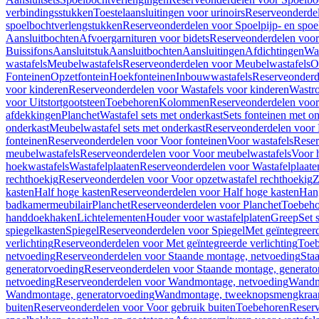
verbindingsstukken
Toestelaansluitingen voor urinoirs
Reserveonderdel
spoelbochtverlengstukken
Reserveonderdelen voor Spoelpijp- en spoe
Aansluitbochten
Afvoergarnituren voor bidets
Reserveonderdelen voor 
Buissifons
Aansluitstuk
Aansluitbochten
Aansluitingen
Afdichtingen
Was
wastafels
Meubelwastafels
Reserveonderdelen voor Meubelwastafels
O
Fonteinen
Opzetfontein
Hoekfonteinen
Inbouwwastafels
Reserveonderd
voor kinderen
Reserveonderdelen voor Wastafels voor kinderen
Wastr
voor Uitstortgootsteen
Toebehoren
Kolommen
Reserveonderdelen vo
afdekkingen
Planchet
Wastafel sets met onderkast
Sets fonteinen met o
onderkast
Meubelwastafel sets met onderkast
Reserveonderdelen voor 
fonteinen
Reserveonderdelen voor Voor fonteinen
Voor wastafels
Reser
meubelwastafels
Reserveonderdelen voor Voor meubelwastafels
Voor 
hoekwastafels
Wastafelplaaten
Reserveonderdelen voor Wastafelplaate
rechthoekig
Reserveonderdelen voor Voor opzetwastafel rechthoekig
Z
kasten
Half hoge kasten
Reserveonderdelen voor Half hoge kasten
Han
badkamermeubilair
Planchet
Reserveonderdelen voor Planchet
Toebeho
handdoekhaken
Lichtelementen
Houder voor wastafelplaten
Greep
Set 
spiegelkasten
Spiegel
Reserveonderdelen voor Spiegel
Met geïntegreerd
verlichting
Reserveonderdelen voor Met geïntegreerde verlichting
Toeb
netvoeding
Reserveonderdelen voor Staande montage, netvoeding
Sta
generatorvoeding
Reserveonderdelen voor Staande montage, generato
netvoeding
Reserveonderdelen voor Wandmontage, netvoeding
Wandmo
Wandmontage, generatorvoeding
Wandmontage, tweeknopsmengkraa
buiten
Reserveonderdelen voor Voor gebruik buiten
Toebehoren
Reser