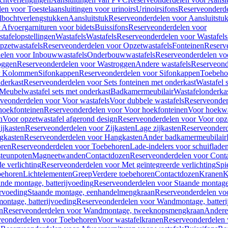
en voor Toestelaansluitingen voor urinoirs
Urinoirsifons
Reserveonderde
lbochtverlengstukken
Aansluitstuk
Reserveonderdelen voor Aansluitstu
Afvoergarnituren voor bidets
Buissifons
Reserveonderdelen voor
tafelopstellingen
Wastafels
Wastafels
Reserveonderdelen voor Wastafels
pzetwastafels
Reserveonderdelen voor Opzetwastafels
Fonteinen
Reserv
elen voor Inbouwwastafels
Onderbouwwastafels
Reserveonderdelen vo
oggen
Reserveonderdelen voor Wastroggen
Andere wastafels
Reserveond
or Kolommen
Sifonkappen
Reserveonderdelen voor Sifonkappen
Toebeho
nderkast
Reserveonderdelen voor Sets fonteinen met onderkast
Wastafel 
Meubelwastafel sets met onderkast
Badkamermeubilair
Wastafelonderka
veonderdelen voor Voor wastafels
Voor dubbele wastafels
Reserveonder
hoekfonteinen
Reserveonderdelen voor Voor hoekfonteinen
Voor hoekwa
n
Voor opzetwastafel afgerond design
Reserveonderdelen voor Voor opze
ijkasten
Reserveonderdelen voor Zijkasten
Lage zijkasten
Reserveonderd
gkasten
Reserveonderdelen voor Hangkasten
Ander badkamermeubilair
ren
Reserveonderdelen voor Toebehoren
Lade-indelers voor schuiflade
steunpoten
Magneetwanden
Contactdozen
Reserveonderdelen voor Cont
e verlichting
Reserveonderdelen voor Met geïntegreerde verlichting
Spi
ehoren
Lichtelementen
Greep
Verdere toebehoren
Contactdozen
Kranen
K
ande montage, batterijvoeding
Reserveonderdelen voor Staande montage,
rvoeding
Staande montage, eenhandelmengkraan
Reserveonderdelen vo
ntage, batterijvoeding
Reserveonderdelen voor Wandmontage, batteri
n
Reserveonderdelen voor Wandmontage, tweeknopsmengkraan
Andere
veonderdelen voor Toebehoren
Voor wastafelkranen
Reserveonderdelen 