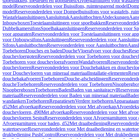
spoelbakken, toestellen en gootstenen
Afvoergarnituren voor wastafel
model
Reserveonderdelen voor Buissifons, ruimtesparend model
Dompe
model
Reserveonderdelen voor Dompelbuissifons voor wastafels, rui
Wastafelaansluitingen
Aansluitstuk
Aansluitbochten
Abdeckungen
Aans
Inbouwboxen
Toestelaansluitingen voor spoelbakken
Reserveonderdele
Dubbelkamersifons
Spoelbakaansluitingen
Reserveonderdelen voor Sp
voor apparaten
Reserveonderdelen voor Toestelaansluitingen voor app
voor Opbouwsifons
Aansluitingen
Reserveonderdelen voor Aansluitin
Sifons
Aansluitbochten
Reserveonderdelen voor Aansluitbochten
Aansl
Toebehoren
Douches en baden
Douche
Vloerafvoer voor douches
Rese
douchevloergoten
Reserveonderdelen voor Toebehoren voor douchev
Toebehoren voor douchevloerafvoeren
Wandafvoeren
Reserveonderde
douchevloeren
Reserveonderdelen voor Douchebakken en douchevlo
voor Douchevloeren van mineraal materiaal
Installatie-elementen
Reser
douchebakafvoeren
Toebehoren
Douche-afscheidingen
Reserveonderde
douche
Toebehoren
Reserveonderdelen voor Toebehoren
Nisopbergbo
Nisopbergboxen
Toebehoren
Baden
Baden van sanitairacryl
Reserveond
materiaal
Reserveonderdelen voor Baden van mineraal materiaal
Baden
wandankers
Toebehoren
Reparatiesets
Verdere toebehoren
Apparaataans
d52
Met afvoerkap
Reserveonderdelen voor Met afvoerkap
Afvoerdeks
douchevloeren, d90
Met afvoerkap
Reserveonderdelen voor Met afvoe
douchevloeren Sestra
Reserveonderdelen voor Afvoergarnituren voor 
Afvoergarnituren voor baden, d52
Met draaibediening
Reserveonderde
watertoevoer
Reserveonderdelen voor Met draaibediening en watertoe
drukbediening PushControl
Reserveonderdelen voor Met drukbedieni