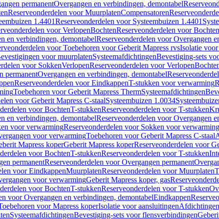
gangen permanent
Overgangen en verbindingen, demontabel
Reserveond
ten
Reserveonderdelen voor Muurplaten
Compensatoren
Reserveonderde
eembuizen 1.4401
Reserveonderdelen voor Systeembuizen 1.4401
Syst
rveonderdelen voor Verlopen
Bochten
Reserveonderdelen voor Bochte
n en verbindingen, demontabel
Reserveonderdelen voor Overgangen en
rveonderdelen voor Toebehoren voor Geberit Mapress rvs
Isolatie voor
evestigingen voor muurplaten
Systeemafdichtingen
Bevestiging-sets vo
rdelen voor Sokken
Verlopen
Reserveonderdelen voor Verlopen
Bochte
n permanent
Overgangen en verbindingen, demontabel
Reserveonderdel
ppen
Reserveonderdelen voor Eindkappen
T-stukken voor verwarming
R
ming
Toebehoren voor Geberit Mapress Therm
Systeemafdichtingen
Beve
elen voor Geberit Mapress C-staal
Systeembuizen 1.0034
Systeembuize
derdelen voor Bochten
T-stukken
Reserveonderdelen voor T-stukken
Kr
n en verbindingen, demontabel
Reserveonderdelen voor Overgangen en
en voor verwarming
Reserveonderdelen voor Sokken voor verwarmin
vergangen voor verwarming
Toebehoren voor Geberit Mapress C-staal
A
berit Mapress koper
Geberit Mapress koper
Reserveonderdelen voor Ge
derdelen voor Bochten
T-stukken
Reserveonderdelen voor T-stukken
Int
gen permanent
Reserveonderdelen voor Overgangen permanent
Overgan
elen voor Eindkappen
Muurplaten
Reserveonderdelen voor Muurplaten
T
vergangen voor verwarming
Geberit Mapress koper, gas
Reserveonderde
derdelen voor Bochten
T-stukken
Reserveonderdelen voor T-stukken
Ov
en voor Overgangen en verbindingen, demontabel
Eindkappen
Reserveo
Toebehoren voor Mapress koper
Isolatie voor aansluitingen
Afdichtingen
ten
Systeemafdichtingen
Bevestiging-sets voor flensverbindingen
Geberi