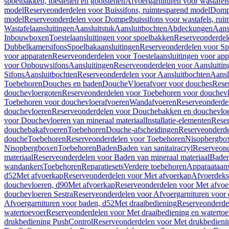
spoelbakken, toestellen en gootstenen
Afvoergarnituren voor wastafel
model
Reserveonderdelen voor Buissifons, ruimtesparend model
Dompe
model
Reserveonderdelen voor Dompelbuissifons voor wastafels, rui
Wastafelaansluitingen
Aansluitstuk
Aansluitbochten
Abdeckungen
Aans
Inbouwboxen
Toestelaansluitingen voor spoelbakken
Reserveonderdele
Dubbelkamersifons
Spoelbakaansluitingen
Reserveonderdelen voor Sp
voor apparaten
Reserveonderdelen voor Toestelaansluitingen voor app
voor Opbouwsifons
Aansluitingen
Reserveonderdelen voor Aansluitin
Sifons
Aansluitbochten
Reserveonderdelen voor Aansluitbochten
Aansl
Toebehoren
Douches en baden
Douche
Vloerafvoer voor douches
Rese
douchevloergoten
Reserveonderdelen voor Toebehoren voor douchev
Toebehoren voor douchevloerafvoeren
Wandafvoeren
Reserveonderde
douchevloeren
Reserveonderdelen voor Douchebakken en douchevlo
voor Douchevloeren van mineraal materiaal
Installatie-elementen
Reser
douchebakafvoeren
Toebehoren
Douche-afscheidingen
Reserveonderde
douche
Toebehoren
Reserveonderdelen voor Toebehoren
Nisopbergbo
Nisopbergboxen
Toebehoren
Baden
Baden van sanitairacryl
Reserveond
materiaal
Reserveonderdelen voor Baden van mineraal materiaal
Baden
wandankers
Toebehoren
Reparatiesets
Verdere toebehoren
Apparaataans
d52
Met afvoerkap
Reserveonderdelen voor Met afvoerkap
Afvoerdeks
douchevloeren, d90
Met afvoerkap
Reserveonderdelen voor Met afvoe
douchevloeren Sestra
Reserveonderdelen voor Afvoergarnituren voor 
Afvoergarnituren voor baden, d52
Met draaibediening
Reserveonderde
watertoevoer
Reserveonderdelen voor Met draaibediening en watertoe
drukbediening PushControl
Reserveonderdelen voor Met drukbedieni