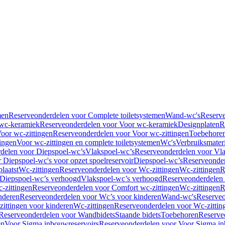
men
Reserveonderdelen voor Complete toiletsystemen
Wand-wc's
Reserv
wc-keramiek
Reserveonderdelen voor Voor wc-keramiek
Designplaten
R
oor wc-zittingen
Reserveonderdelen voor Voor wc-zittingen
Toebehore
ingen
Voor wc-zittingen en complete toiletsystemen
Wc's
Verbruiksmater
delen voor Diepspoel-wc’s
Vlakspoel-wc’s
Reserveonderdelen voor Vla
 Diepspoel-wc's voor opzet spoelreservoir
Diepspoel-wc’s
Reserveonder
laatst
Wc-zittingen
Reserveonderdelen voor Wc-zittingen
Wc-zittingen
R
 Diepspoel-wc’s verhoogd
Vlakspoel-wc’s verhoogd
Reserveonderdelen
-zittingen
Reserveonderdelen voor Comfort wc-zittingen
Wc-zittingen
R
nderen
Reserveonderdelen voor Wc’s voor kinderen
Wand-wc's
Reserveo
ittingen voor kinderen
Wc-zittingen
Reserveonderdelen voor Wc-zittin
Reserveonderdelen voor Wandbidets
Staande bidets
Toebehoren
Reserve
en
Voor Sigma inbouwreservoirs
Reserveonderdelen voor Voor Sigma in