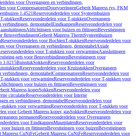
erdelen voor Overgangen en verbindingen,
len voor Compensatoren
Doorvoeringen
Geberit Mapress rvs, FKM
eembuizen 1.4521
Reserveonderdelen voor Systeembuizen
n
T-stukken
Reserveonderdelen voor T-stukken
Overgangen
 verbindingen, demontabel
Eindkappen
Reserveonderdelen voor
 aansluitingen
Afdichtingen voor buizen en fittingen
Bevestigingen
or flensverbindingen
Geberit Mapress Therm
Systeembuizen
n
Reserveonderdelen voor Bochten
T-stukken
Reserveonderdelen voor
en voor Overgangen en verbindingen, demontabel
Axiale
eserveonderdelen voor T-stukken voor verwarming
Aansluitingen
stiging-sets voor flensverbindingen
Bevestigingen voor
n 1.0215
Buisstuk
Sokken
Reserveonderdelen voor
uisstukken
Reserveonderdelen voor Kruisstukken
Overgangen
 verbindingen, demontabel
Compensatoren
Reserveonderdelen voor
g
T-stukken voor verwarming
Reserveonderdelen voor T-stukken voor
fdichtingen voor buizen en fittingen
Bevestigingen voor
berit Mapress koper
Sokken
Reserveonderdelen voor
erne circulatie
Reserveonderdelen voor Interne
gen en verbindingen, demontabel
Reserveonderdelen voor
-stukken voor verwarming
Reserveonderdelen voor T-stukken voor
len voor Geberit Mapress koper, gas
Sokken
Reserveonderdelen voor
ergangen permanent
Reserveonderdelen voor Overgangen
nderdelen voor Eindkappen
Muurplaten
Reserveonderdelen voor
 voor buizen en fittingen
Bevestigingen voor buizen
Bevestigingen
t Mapress CuNiFe
Geberit Mapress CuNiFe
Reserveonderdelen voor