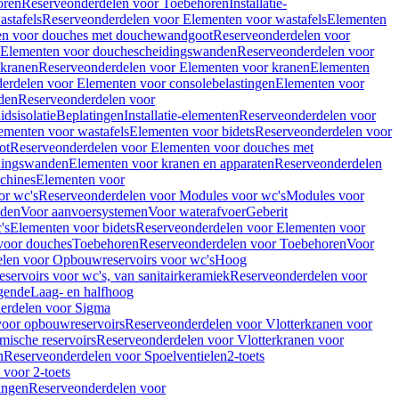
oren
Reserveonderdelen voor Toebehoren
Installatie-
stafels
Reserveonderdelen voor Elementen voor wastafels
Elementen
en voor douches met douchewandgoot
Reserveonderdelen voor
Elementen voor douchescheidingswanden
Reserveonderdelen voor
 kranen
Reserveonderdelen voor Elementen voor kranen
Elementen
erdelen voor Elementen voor consolebelastingen
Elementen voor
den
Reserveonderdelen voor
dsisolatie
Beplatingen
Installatie-elementen
Reserveonderdelen voor
ementen voor wastafels
Elementen voor bidets
Reserveonderdelen voor
ot
Reserveonderdelen voor Elementen voor douches met
dingswanden
Elementen voor kranen en apparaten
Reserveonderdelen
chines
Elementen voor
or wc's
Reserveonderdelen voor Modules voor wc's
Modules voor
nden
Voor aanvoersystemen
Voor waterafvoer
Geberit
's
Elementen voor bidets
Reserveonderdelen voor Elementen voor
voor douches
Toebehoren
Reserveonderdelen voor Toebehoren
Voor
len voor Opbouwreservoirs voor wc's
Hoog
ervoirs voor wc's, van sanitairkeramiek
Reserveonderdelen voor
gende
Laag- en halfhoog
erdelen voor Sigma
voor opbouwreservoirs
Reserveonderdelen voor Vlotterkranen voor
mische reservoirs
Reserveonderdelen voor Vlotterkranen voor
n
Reserveonderdelen voor Spoelventielen
2-toets
voor 2-toets
tingen
Reserveonderdelen voor