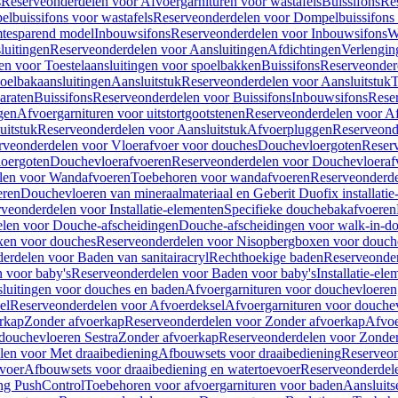
s
Reserveonderdelen voor Afvoergarnituren voor wastafels
Buissifons
Re
lbuissifons voor wastafels
Reserveonderdelen voor Dompelbuissifons 
mtesparend model
Inbouwsifons
Reserveonderdelen voor Inbouwsifons
W
luitingen
Reserveonderdelen voor Aansluitingen
Afdichtingen
Verlengin
n voor Toestelaansluitingen voor spoelbakken
Buissifons
Reserveonder
oelbakaansluitingen
Aansluitstuk
Reserveonderdelen voor Aansluitstuk
T
araten
Buissifons
Reserveonderdelen voor Buissifons
Inbouwsifons
Rese
gen
Afvoergarnituren voor uitstortgootstenen
Reserveonderdelen voor Afv
uitstuk
Reserveonderdelen voor Aansluitstuk
Afvoerpluggen
Reserveond
rveonderdelen voor Vloerafvoer voor douches
Douchevloergoten
Reser
loergoten
Douchevloerafvoeren
Reserveonderdelen voor Douchevloeraf
len voor Wandafvoeren
Toebehoren voor wandafvoeren
Reserveonderde
eren
Douchevloeren van mineraalmateriaal en Geberit Duofix installatie
veonderdelen voor Installatie-elementen
Specifieke douchebakafvoeren
len voor Douche-afscheidingen
Douche-afscheidingen voor walk-in-d
xen voor douches
Reserveonderdelen voor Nisopbergboxen voor douch
erdelen voor Baden van sanitairacryl
Rechthoekige baden
Reserveonder
 voor baby's
Reserveonderdelen voor Baden voor baby's
Installatie-el
luitingen voor douches en baden
Afvoergarnituren voor douchevloeren
el
Reserveonderdelen voor Afvoerdeksel
Afvoergarnituren voor douche
rkap
Zonder afvoerkap
Reserveonderdelen voor Zonder afvoerkap
Afvoe
douchevloeren Sestra
Zonder afvoerkap
Reserveonderdelen voor Zonder
len voor Met draaibediening
Afbouwsets voor draaibediening
Reserveon
voer
Afbouwsets voor draaibediening en watertoevoer
Reserveonderdele
ng PushControl
Toebehoren voor afvoergarnituren voor baden
Aansluits