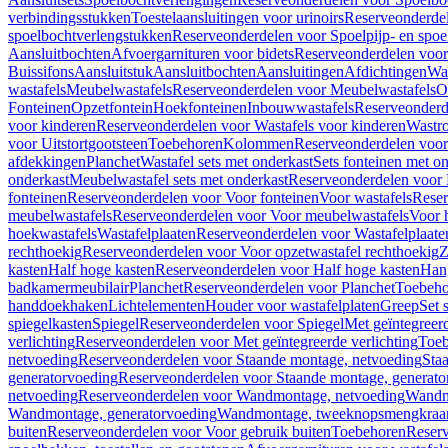
verbindingsstukken
Toestelaansluitingen voor urinoirs
Reserveonderdel
spoelbochtverlengstukken
Reserveonderdelen voor Spoelpijp- en spoe
Aansluitbochten
Afvoergarnituren voor bidets
Reserveonderdelen voor 
Buissifons
Aansluitstuk
Aansluitbochten
Aansluitingen
Afdichtingen
Was
wastafels
Meubelwastafels
Reserveonderdelen voor Meubelwastafels
O
Fonteinen
Opzetfontein
Hoekfonteinen
Inbouwwastafels
Reserveonderd
voor kinderen
Reserveonderdelen voor Wastafels voor kinderen
Wastr
voor Uitstortgootsteen
Toebehoren
Kolommen
Reserveonderdelen vo
afdekkingen
Planchet
Wastafel sets met onderkast
Sets fonteinen met o
onderkast
Meubelwastafel sets met onderkast
Reserveonderdelen voor 
fonteinen
Reserveonderdelen voor Voor fonteinen
Voor wastafels
Reser
meubelwastafels
Reserveonderdelen voor Voor meubelwastafels
Voor 
hoekwastafels
Wastafelplaaten
Reserveonderdelen voor Wastafelplaate
rechthoekig
Reserveonderdelen voor Voor opzetwastafel rechthoekig
Z
kasten
Half hoge kasten
Reserveonderdelen voor Half hoge kasten
Han
badkamermeubilair
Planchet
Reserveonderdelen voor Planchet
Toebeho
handdoekhaken
Lichtelementen
Houder voor wastafelplaten
Greep
Set 
spiegelkasten
Spiegel
Reserveonderdelen voor Spiegel
Met geïntegreerd
verlichting
Reserveonderdelen voor Met geïntegreerde verlichting
Toeb
netvoeding
Reserveonderdelen voor Staande montage, netvoeding
Sta
generatorvoeding
Reserveonderdelen voor Staande montage, generato
netvoeding
Reserveonderdelen voor Wandmontage, netvoeding
Wandmo
Wandmontage, generatorvoeding
Wandmontage, tweeknopsmengkraa
buiten
Reserveonderdelen voor Voor gebruik buiten
Toebehoren
Reser