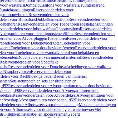
serveonderdelen voor Buissifons
Buissifons, ruimtesparend
voor wastafels
Dompelbuissifons voor wastafels, ruimtesparend
astafelaansluitingen
Reserveonderdelen voor
gen
Inbouwboxen
Reserveonderdelen voor
delen voor Buissifons
Dubbelkamersifons
Reserveonderdelen voor
oebehoren
Reserveonderdelen voor Toebehoren
Toestelaansluitingen
rveonderdelen voor Inbouwsifons
Opbouwsifons
Reserveonderdelen
oergarnituren voor uitstortgootstenen
Sifons
Reserveonderdelen voor
erdelen voor Afvoerpluggen
Toebehoren
Reserveonderdelen voor
veonderdelen voor Douchevloergoten
Toebehoren voor
voeren
Toebehoren voor douchevloerafvoeren
Reserveonderdelen voor
len voor Toebehoren voor wandafvoeren
Douchebakken en
-elementen
Douchevloeren van mineraal materiaal
Reserveonderdelen
Reserveonderdelen voor Specifieke
ouche
Reserveonderdelen voor Douche-afscheidingen voor walk-in-
es
Nisopbergboxen
Reserveonderdelen voor
delen voor Rechthoekige baden
Baden van mineraal
ementen
Sets steunpoten en sets aansluitplaten en
, d52
Reserveonderdelen voor Afvoergarnituren voor douchevloeren,
vloeren, d90
Reserveonderdelen voor Afvoergarnituren voor
rdeksel
Reserveonderdelen voor Afvoerdeksel
Afvoergarnituren voor
 afvoerkap
Afvoergarnituren voor baden, d52
Reserveonderdelen voor
derdelen voor Afbouwsets voor draaibediening
Met draaibediening en
n voor Afbouwsets voor draaibediening en watertoevoer
Met
ets
T-stukken
Installatie- en spoelsystemen
Geberit