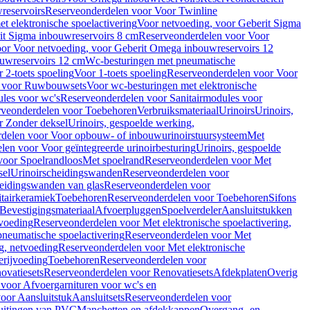
reservoirs
Reserveonderdelen voor Voor Twinline
 elektronische spoelactivering
Voor netvoeding, voor Geberit Sigma
it Sigma inbouwreservoirs 8 cm
Reserveonderdelen voor Voor
or Voor netvoeding, voor Geberit Omega inbouwreservoirs 12
ouwreservoirs 12 cm
Wc-besturingen met pneumatische
 2-toets spoeling
Voor 1-toets spoeling
Reserveonderdelen voor Voor
n voor Ruwbouwsets
Voor wc-besturingen met elektronische
ules voor wc's
Reserveonderdelen voor Sanitairmodules voor
rveonderdelen voor Toebehoren
Verbruiksmateriaal
Urinoirs
Urinoirs,
r Zonder deksel
Urinoirs, gespoelde werking,
delen voor Voor opbouw- of inbouwurinoirstuursysteem
Met
en voor Voor geïntegreerde urinoirbesturing
Urinoirs, gespoelde
voor Spoelrandloos
Met spoelrand
Reserveonderdelen voor Met
sel
Urinoirscheidingswanden
Reserveonderdelen voor
heidingswanden van glas
Reserveonderdelen voor
tairkeramiek
Toebehoren
Reserveonderdelen voor Toebehoren
Sifons
Bevestigingsmateriaal
Afvoerpluggen
Spoelverdeler
Aansluitstukken
tvoeding
Reserveonderdelen voor Met elektronische spoelactivering,
neumatische spoelactivering
Reserveonderdelen voor Met
ng, netvoeding
Reserveonderdelen voor Met elektronische
erijvoeding
Toebehoren
Reserveonderdelen voor
ovatiesets
Reserveonderdelen voor Renovatiesets
Afdekplaten
Overig
voor Afvoergarnituren voor wc's en
oor Aansluitstuk
Aansluitsets
Reserveonderdelen voor
uitingen van PVC
Manchetten en afdekkappen
Overgang- en