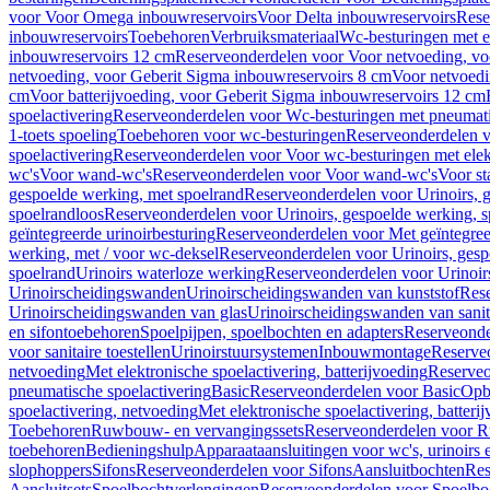
voor Voor Omega inbouwreservoirs
Voor Delta inbouwreservoirs
Rese
inbouwreservoirs
Toebehoren
Verbruiksmateriaal
Wc-besturingen met el
inbouwreservoirs 12 cm
Reserveonderdelen voor Voor netvoeding, vo
netvoeding, voor Geberit Sigma inbouwreservoirs 8 cm
Voor netvoedi
cm
Voor batterijvoeding, voor Geberit Sigma inbouwreservoirs 12 cm
spoelactivering
Reserveonderdelen voor Wc-besturingen met pneumati
1-toets spoeling
Toebehoren voor wc-besturingen
Reserveonderdelen v
spoelactivering
Reserveonderdelen voor Voor wc-besturingen met elekt
wc's
Voor wand-wc's
Reserveonderdelen voor Voor wand-wc's
Voor st
gespoelde werking, met spoelrand
Reserveonderdelen voor Urinoirs, 
spoelrandloos
Reserveonderdelen voor Urinoirs, gespoelde werking, s
geïntegreerde urinoirbesturing
Reserveonderdelen voor Met geïntegreer
werking, met / voor wc-deksel
Reserveonderdelen voor Urinoirs, gesp
spoelrand
Urinoirs waterloze werking
Reserveonderdelen voor Urinoir
Urinoirscheidingswanden
Urinoirscheidingswanden van kunststof
Rese
Urinoirscheidingswanden van glas
Urinoirscheidingswanden van sanit
en sifontoebehoren
Spoelpijpen, spoelbochten en adapters
Reserveonde
voor sanitaire toestellen
Urinoirstuursystemen
Inbouwmontage
Reserve
netvoeding
Met elektronische spoelactivering, batterijvoeding
Reserveo
pneumatische spoelactivering
Basic
Reserveonderdelen voor Basic
Op
spoelactivering, netvoeding
Met elektronische spoelactivering, batteri
Toebehoren
Ruwbouw- en vervangingssets
Reserveonderdelen voor R
toebehoren
Bedieningshulp
Apparaataansluitingen voor wc's, urinoirs 
slophoppers
Sifons
Reserveonderdelen voor Sifons
Aansluitbochten
Res
Aansluitsets
Spoelbochtverlengingen
Reserveonderdelen voor Spoelbo