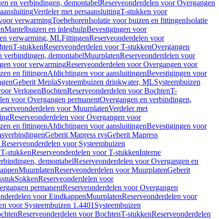
en en verbindingen, demontabel
Reserveonderdelen voor Overgangen
aansluiting
Verdeler met persaansluiting
T-stukken voor
voor verwarming
Toebehoren
Isolatie voor buizen en fittingen
Isolatie
en
Mantelbuizen en inleghulp
Bevestigingen voor
zen verwarming, ML
Fittingen
Reserveonderdelen voor
hten
T-stukken
Reserveonderdelen voor T-stukken
Overgangen
 verbindingen, demontabel
Muurplaten
Reserveonderdelen voor
gen voor verwarming
Reserveonderdelen voor Overgangen voor
zen en fittingen
Afdichtingen voor aansluitingen
Bevestigingen voor
ngen
Geberit Mepla
Systeembuizen drinkwater, ML
Systeembuizen
voor Verlopen
Bochten
Reserveonderdelen voor Bochten
T-
len voor Overgangen permanent
Overgangen en verbindingen,
eserveonderdelen voor Muurplaten
Verdeler met
ing
Reserveonderdelen voor Overgangen voor
zen en fittingen
Afdichtingen voor aansluitingen
Bevestigingen voor
ensverbindingen
Geberit Mapress rvs
Geberit Mapress
1
Reserveonderdelen voor Systeembuizen
n
T-stukken
Reserveonderdelen voor T-stukken
Interne
rbindingen, demontabel
Reserveonderdelen voor Overgangen en
kappen
Muurplaten
Reserveonderdelen voor Muurplaten
Geberit
sstuk
Sokken
Reserveonderdelen voor
ergangen permanent
Reserveonderdelen voor Overgangen
nderdelen voor Eindkappen
Muurplaten
Reserveonderdelen voor
en voor Systeembuizen 1.4401
Systeembuizen
chten
Reserveonderdelen voor Bochten
T-stukken
Reserveonderdelen