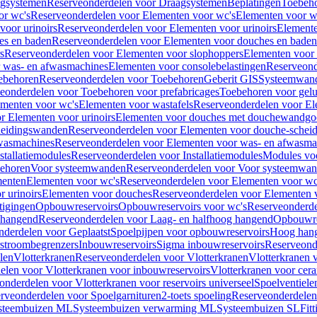
gsystemen
Reserveonderdelen voor Draagsystemen
Beplatingen
Toebeh
or wc's
Reserveonderdelen voor Elementen voor wc's
Elementen voor wa
voor urinoirs
Reserveonderdelen voor Elementen voor urinoirs
Element
es en baden
Reserveonderdelen voor Elementen voor douches en baden
s
Reserveonderdelen voor Elementen voor slophoppers
Elementen voor
 was- en afwasmachines
Elementen voor consolebelastingen
Reserveond
ebehoren
Reserveonderdelen voor Toebehoren
Geberit GIS
Systeemwan
eonderdelen voor Toebehoren voor prefabricages
Toebehoren voor gelui
ementen voor wc's
Elementen voor wastafels
Reserveonderdelen voor El
r Elementen voor urinoirs
Elementen voor douches met douchewandgo
heidingswanden
Reserveonderdelen voor Elementen voor douche-schei
wasmachines
Reserveonderdelen voor Elementen voor was- en afwasma
stallatiemodules
Reserveonderdelen voor Installatiemodules
Modules vo
behoren
Voor systeemwanden
Reserveonderdelen voor Voor systeemwa
menten
Elementen voor wc's
Reserveonderdelen voor Elementen voor wc
 urinoirs
Elementen voor douches
Reserveonderdelen voor Elementen 
tigingen
Opbouwreservoirs
Opbouwreservoirs voor wc's
Reserveonderde
 hangend
Reserveonderdelen voor Laag- en halfhoog hangend
Opbouwres
nderdelen voor Geplaatst
Spoelpijpen voor opbouwreservoirs
Hoog han
rstroombegrenzers
Inbouwreservoirs
Sigma inbouwreservoirs
Reserveond
len
Vlotterkranen
Reserveonderdelen voor Vlotterkranen
Vlotterkranen 
elen voor Vlotterkranen voor inbouwreservoirs
Vlotterkranen voor cera
onderdelen voor Vlotterkranen voor reservoirs universeel
Spoelventiele
rveonderdelen voor Spoelgarnituren
2-toets spoeling
Reserveonderdelen 
steembuizen ML
Systeembuizen verwarming ML
Systeembuizen SL
Fit