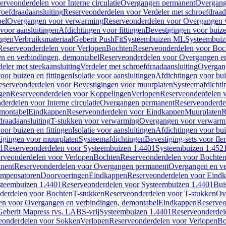
erveonderdelen voor Interne circulatie
Overgangen permanent
Overgang
roefdraadaansluiting
Reserveonderdelen voor Verdeler met schroefdraad
bel
Overgangen voor verwarming
Reserveonderdelen voor Overgangen 
voor aansluitingen
Afdichtingen voor fittingen
Bevestigingen voor buiz
ingen
Verbruiksmateriaal
Geberit PushFit
Systeembuizen ML
Systeembui
Reserveonderdelen voor Verlopen
Bochten
Reserveonderdelen voor Boc
n en verbindingen, demontabel
Reserveonderdelen voor Overgangen en
eler met steekaansluiting
Verdeler met schroefdraadaansluiting
Overgan
voor buizen en fittingen
Isolatie voor aansluitingen
Afdichtingen voor bui
eserveonderdelen voor Bevestigingen voor muurplaten
Systeemafdichti
gen
Reserveonderdelen voor Koppelingen
Verlopen
Reserveonderdelen 
erdelen voor Interne circulatie
Overgangen permanent
Reserveonderde
emontabel
Eindkappen
Reserveonderdelen voor Eindkappen
Muurplaten
R
draadaansluiting
T-stukken voor verwarming
Overgangen voor verwarm
voor buizen en fittingen
Isolatie voor aansluitingen
Afdichtingen voor bui
igingen voor muurplaten
Systeemafdichtingen
Bevestiging-sets voor fl
1
Reserveonderdelen voor Systeembuizen 1.4401
Systeembuizen 1.452
rveonderdelen voor Verlopen
Bochten
Reserveonderdelen voor Bochte
nent
Reserveonderdelen voor Overgangen permanent
Overgangen en ve
ompensatoren
Doorvoeringen
Eindkappen
Reserveonderdelen voor Eind
steembuizen 1.4401
Reserveonderdelen voor Systeembuizen 1.4401
Bui
derdelen voor Bochten
T-stukken
Reserveonderdelen voor T-stukken
Ov
en voor Overgangen en verbindingen, demontabel
Eindkappen
Reserveo
eberit Mapress rvs, LABS-vrij
Systeembuizen 1.4401
Reserveonderdel
eonderdelen voor Sokken
Verlopen
Reserveonderdelen voor Verlopen
Bo