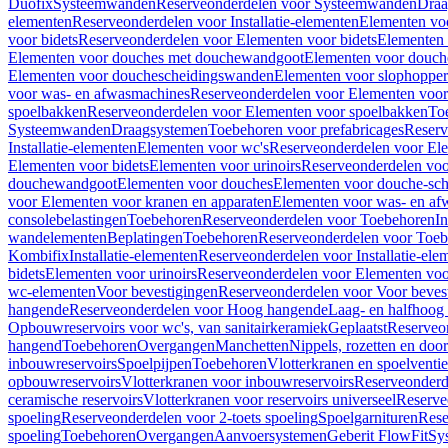
Duofix
Systeemwanden
Reserveonderdelen voor Systeemwanden
Draa
elementen
Reserveonderdelen voor Installatie-elementen
Elementen vo
voor bidets
Reserveonderdelen voor Elementen voor bidets
Elementen 
Elementen voor douches met douchewandgoot
Elementen voor douch
Elementen voor douchescheidingswanden
Elementen voor slophopper
voor was- en afwasmachines
Reserveonderdelen voor Elementen voor
spoelbakken
Reserveonderdelen voor Elementen voor spoelbakken
To
Systeemwanden
Draagsystemen
Toebehoren voor prefabricages
Reserv
Installatie-elementen
Elementen voor wc's
Reserveonderdelen voor El
Elementen voor bidets
Elementen voor urinoirs
Reserveonderdelen voo
douchewandgoot
Elementen voor douches
Elementen voor douche-sc
voor Elementen voor kranen en apparaten
Elementen voor was- en af
consolebelastingen
Toebehoren
Reserveonderdelen voor Toebehoren
In
wandelementen
Beplatingen
Toebehoren
Reserveonderdelen voor Toe
Kombifix
Installatie-elementen
Reserveonderdelen voor Installatie-ele
bidets
Elementen voor urinoirs
Reserveonderdelen voor Elementen voor
wc-elementen
Voor bevestigingen
Reserveonderdelen voor Voor beves
hangende
Reserveonderdelen voor Hoog hangende
Laag- en halfhoog
Opbouwreservoirs voor wc's, van sanitairkeramiek
Geplaatst
Reserveo
hangend
Toebehoren
Overgangen
Manchetten
Nippels, rozetten en doo
inbouwreservoirs
Spoelpijpen
Toebehoren
Vlotterkranen en spoelventie
opbouwreservoirs
Vlotterkranen voor inbouwreservoirs
Reserveonderd
ceramische reservoirs
Vlotterkranen voor reservoirs universeel
Reserve
spoeling
Reserveonderdelen voor 2-toets spoeling
Spoelgarnituren
Rese
spoeling
Toebehoren
Overgangen
Aanvoersystemen
Geberit FlowFit
Sy