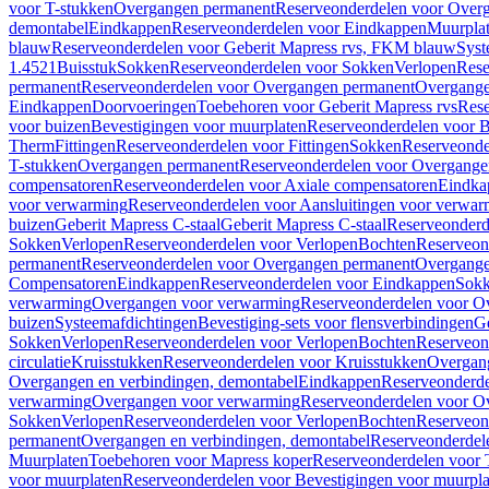
voor T-stukken
Overgangen permanent
Reserveonderdelen voor Over
demontabel
Eindkappen
Reserveonderdelen voor Eindkappen
Muurpla
blauw
Reserveonderdelen voor Geberit Mapress rvs, FKM blauw
Syst
1.4521
Buisstuk
Sokken
Reserveonderdelen voor Sokken
Verlopen
Rese
permanent
Reserveonderdelen voor Overgangen permanent
Overgange
Eindkappen
Doorvoeringen
Toebehoren voor Geberit Mapress rvs
Rese
voor buizen
Bevestigingen voor muurplaten
Reserveonderdelen voor B
Therm
Fittingen
Reserveonderdelen voor Fittingen
Sokken
Reserveonde
T-stukken
Overgangen permanent
Reserveonderdelen voor Overgange
compensatoren
Reserveonderdelen voor Axiale compensatoren
Eindka
voor verwarming
Reserveonderdelen voor Aansluitingen voor verwar
buizen
Geberit Mapress C-staal
Geberit Mapress C-staal
Reserveonderd
Sokken
Verlopen
Reserveonderdelen voor Verlopen
Bochten
Reserveon
permanent
Reserveonderdelen voor Overgangen permanent
Overgange
Compensatoren
Eindkappen
Reserveonderdelen voor Eindkappen
Sokk
verwarming
Overgangen voor verwarming
Reserveonderdelen voor O
buizen
Systeemafdichtingen
Bevestiging-sets voor flensverbindingen
Ge
Sokken
Verlopen
Reserveonderdelen voor Verlopen
Bochten
Reserveon
circulatie
Kruisstukken
Reserveonderdelen voor Kruisstukken
Overgan
Overgangen en verbindingen, demontabel
Eindkappen
Reserveonderd
verwarming
Overgangen voor verwarming
Reserveonderdelen voor O
Sokken
Verlopen
Reserveonderdelen voor Verlopen
Bochten
Reserveon
permanent
Overgangen en verbindingen, demontabel
Reserveonderdel
Muurplaten
Toebehoren voor Mapress koper
Reserveonderdelen voor 
voor muurplaten
Reserveonderdelen voor Bevestigingen voor muurpla