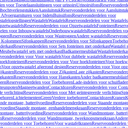
en voor Toestelaansluitingen voor urinoirs
Urinoirsifons
Reserveonderde
lbochtverlengstukken
Aansluitstuk
Reserveonderdelen voor Aansluitstu
Afvoergarnituren voor bidets
Buissifons
Reserveonderdelen voor
tafelopstellingen
Wastafels
Wastafels
Reserveonderdelen voor Wastafels
pzetwastafels
Reserveonderdelen voor Opzetwastafels
Fonteinen
Reserv
elen voor Inbouwwastafels
Onderbouwwastafels
Reserveonderdelen vo
oggen
Reserveonderdelen voor Wastroggen
Andere wastafels
Reserveond
or Kolommen
Sifonkappen
Reserveonderdelen voor Sifonkappen
Toebeho
nderkast
Reserveonderdelen voor Sets fonteinen met onderkast
Wastafel 
Meubelwastafel sets met onderkast
Badkamermeubilair
Wastafelonderka
veonderdelen voor Voor wastafels
Voor dubbele wastafels
Reserveonder
hoekfonteinen
Reserveonderdelen voor Voor hoekfonteinen
Voor hoekwa
n
Voor opzetwastafel afgerond design
Reserveonderdelen voor Voor opze
ijkasten
Reserveonderdelen voor Zijkasten
Lage zijkasten
Reserveonderd
gkasten
Reserveonderdelen voor Hangkasten
Ander badkamermeubilair
ren
Reserveonderdelen voor Toebehoren
Lade-indelers voor schuiflade
steunpoten
Magneetwanden
Contactdozen
Reserveonderdelen voor Cont
e verlichting
Reserveonderdelen voor Met geïntegreerde verlichting
Spi
ehoren
Lichtelementen
Greep
Verdere toebehoren
Contactdozen
Kranen
K
ande montage, batterijvoeding
Reserveonderdelen voor Staande montage,
rvoeding
Staande montage, eenhandelmengkraan
Reserveonderdelen vo
ntage, batterijvoeding
Reserveonderdelen voor Wandmontage, batteri
n
Reserveonderdelen voor Wandmontage, tweeknopsmengkraan
Andere
veonderdelen voor Toebehoren
Voor wastafelkranen
Reserveonderdelen 