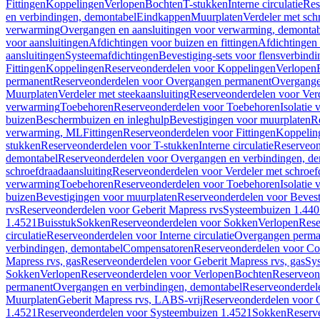
Fittingen
Koppelingen
Verlopen
Bochten
T-stukken
Interne circulatie
Res
en verbindingen, demontabel
Eindkappen
Muurplaten
Verdeler met sch
verwarming
Overgangen en aansluitingen voor verwarming, demonta
voor aansluitingen
Afdichtingen voor buizen en fittingen
Afdichtingen 
aansluitingen
Systeemafdichtingen
Bevestiging-sets voor flensverbind
Fittingen
Koppelingen
Reserveonderdelen voor Koppelingen
Verlopen
permanent
Reserveonderdelen voor Overgangen permanent
Overgange
Muurplaten
Verdeler met steekaansluiting
Reserveonderdelen voor Verd
verwarming
Toebehoren
Reserveonderdelen voor Toebehoren
Isolatie 
buizen
Beschermbuizen en inleghulp
Bevestigingen voor muurplaten
R
verwarming, ML
Fittingen
Reserveonderdelen voor Fittingen
Koppelin
stukken
Reserveonderdelen voor T-stukken
Interne circulatie
Reserveond
demontabel
Reserveonderdelen voor Overgangen en verbindingen, d
schroefdraadaansluiting
Reserveonderdelen voor Verdeler met schroef
verwarming
Toebehoren
Reserveonderdelen voor Toebehoren
Isolatie 
buizen
Bevestigingen voor muurplaten
Reserveonderdelen voor Bevest
rvs
Reserveonderdelen voor Geberit Mapress rvs
Systeembuizen 1.440
1.4521
Buisstuk
Sokken
Reserveonderdelen voor Sokken
Verlopen
Rese
circulatie
Reserveonderdelen voor Interne circulatie
Overgangen perma
verbindingen, demontabel
Compensatoren
Reserveonderdelen voor C
Mapress rvs, gas
Reserveonderdelen voor Geberit Mapress rvs, gas
Sy
Sokken
Verlopen
Reserveonderdelen voor Verlopen
Bochten
Reserveon
permanent
Overgangen en verbindingen, demontabel
Reserveonderdel
Muurplaten
Geberit Mapress rvs, LABS-vrij
Reserveonderdelen voor G
1.4521
Reserveonderdelen voor Systeembuizen 1.4521
Sokken
Reserv