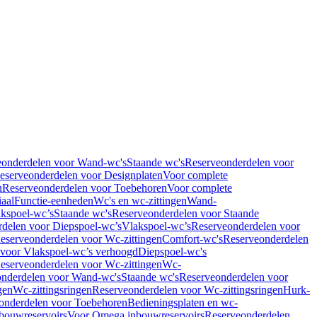
eonderdelen voor Wand-wc's
Staande wc's
Reserveonderdelen voor
eserveonderdelen voor Designplaten
Voor complete
n
Reserveonderdelen voor Toebehoren
Voor complete
iaal
Functie-eenheden
Wc's en wc-zittingen
Wand-
kspoel-wc’s
Staande wc's
Reserveonderdelen voor Staande
delen voor Diepspoel-wc’s
Vlakspoel-wc’s
Reserveonderdelen voor
eserveonderdelen voor Wc-zittingen
Comfort-wc's
Reserveonderdelen
 voor Vlakspoel-wc’s verhoogd
Diepspoel-wc's
eserveonderdelen voor Wc-zittingen
Wc-
nderdelen voor Wand-wc's
Staande wc's
Reserveonderdelen voor
gen
Wc-zittingsringen
Reserveonderdelen voor Wc-zittingsringen
Hurk-
onderdelen voor Toebehoren
Bedieningsplaten en wc-
bouwreservoirs
Voor Omega inbouwreservoirs
Reserveonderdelen