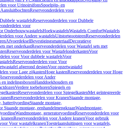
len voor Urinoirsifons
Spoelpijp- en
k
Aansluitbochten
Reserveonderdelen voor
Dubbele wastafels
Reserveonderdelen voor Dubbele
eonderdelen voor
or Onderbouwwastafels
Hoekwastafels
Wastafels Comfort
Wastafels
erdelen voor Andere wastafels
Uitstortgootsteen
Reserveonderdelen
ren
Afvoerdeksel
Bevestigingsmateriaal
Decoratieve
sets met onderkast
Reserveonderdelen voor Wastafel sets met
sten
Reserveonderdelen voor Wastafelonderkasten
Voor
delen voor Voor dubbele wastafels
Voor
stafels
Reserveonderdelen voor Voor
twastafel afgerond design
Voor opzetwastafel
elen voor Lage zijkasten
Hoge kasten
Reserveonderdelen voor Hoge
Reserveonderdelen voor Ander
n en indelingsboxen
Handdoekhouders en
actdozen
Verdere toebehoren
Spiegels en
egelkasten
Reserveonderdelen voor Spiegelkasten
Met geïntegreerde
ranen
Reserveonderdelen voor Kranen
Staande montage,
 batterijvoeding
Staande montage,
or Staande montage, eenhandelmengkraan
Wandmontage,
jvoeding
Wandmontage, generatorvoeding
Reserveonderdelen voor
 kranen
Reserveonderdelen voor Andere kranen
Voor gebruik
voor Voor wastafelkranen
Toestelaansluitingen voor wastafels,