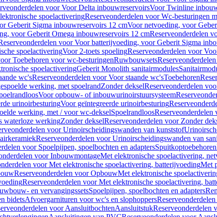
rveonderdelen voor Voor Delta inbouwreservoirs
Voor Twinline inbouw
ektronische spoelactivering
Reserveonderdelen voor Wc-besturingen met
or Geberit Sigma inbouwreservoirs 12 cm
Voor netvoeding, voor Geber
ng, voor Geberit Omega inbouwreservoirs 12 cm
Reserveonderdelen vo
Reserveonderdelen voor Voor batterijvoeding, voor Geberit Sigma inb
sche spoelactivering
Voor 2-toets spoeling
Reserveonderdelen voor Voor
oor Toebehoren voor wc-besturingen
Ruwbouwsets
Reserveonderdele
ronische spoelactivering
Geberit Monolith sanitairmodules
Sanitairmod
aande wc's
Reserveonderdelen voor Voor staande wc's
Toebehoren
Rese
gespoelde werking, met spoelrand
Zonder deksel
Reserveonderdelen voo
poelrandloos
Voor opbouw- of inbouwurinoirstuursysteem
Reserveonder
de urinoirbesturing
Voor geïntegreerde urinoirbesturing
Reserveonderdel
oelde werking, met / voor wc-deksel
Spoelrandloos
Reserveonderdelen 
s waterloze werking
Zonder deksel
Reserveonderdelen voor Zonder dek
rveonderdelen voor Urinoirscheidingswanden van kunststof
Urinoirsc
airkeramiek
Reserveonderdelen voor Urinoirscheidingswanden van sani
rdelen voor Spoelpijpen, spoelbochten en adapters
Spuitkoptoebehoren
onderdelen voor Inbouwmontage
Met elektronische spoelactivering, ne
nderdelen voor Met elektronische spoelactivering, batterijvoeding
Met p
bouw
Reserveonderdelen voor Opbouw
Met elektronische spoelactiveri
jvoeding
Reserveonderdelen voor Met elektronische spoelactivering, batt
uwbouw- en vervangingssets
Spoelpijpen, spoelbochten en adapters
Ren
en bidets
Afvoergarnituren voor wc's en slophoppers
Reserveonderdelen 
erveonderdelen voor Aansluitbochten
Aansluitstuk
Reserveonderdelen v
chtverlengingen
Aansluitingen van PVC
Reserveonderdelen voor Aansl