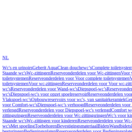
NL
Wc's en urinoirs
Geberit AquaClean douchewc’s
Complete toiletsyste
Staande wc's
Wc-zittingen
Reserveonderdelen voor Wc-zittingen
Voor 
toiletsystemen
Reserveonderdelen voor Voor complete toiletsystemen
V
toiletsystemen
Voor wc-zittingen
Reserveonderdelen voor Voor wc-zitt
wc's
Reserveonderdelen voor Wand-wc's
Diepspoel-wc’s
Reserveonder
wc's
Diepspoel-wc's voor opzet spoelreservoir
Reserveonderdelen voor
Vlakspoel-wc’s
Opbouwreservoirs voor wc's, van sanitairkeramiek
Gep
voor Comfort-wc's
Diepspoel-wc’s verhoogd
Reserveonderdelen voor
verlengd
Reserveonderdelen voor Diepspoel-wc's verlengd
Comfort wc
zittingsringen
Reserveonderdelen voor Wc-zittingsringen
Wc’s voor ki
Staande wc's
Wc-zittingen voor kinderen
Reserveonderdelen voor Wc-z
wc's
Met spoeling
Toebehoren
Bevestigingsmateriaal
Bidets
Wandbidets
besturingen
Bedieningsplaten
Reserveonderdelen voor Bedieningsplat