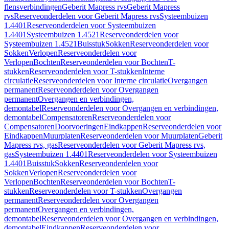
flensverbindingen
Geberit Mapress rvs
Geberit Mapress
rvs
Reserveonderdelen voor Geberit Mapress rvs
Systeembuizen
1.4401
Reserveonderdelen voor Systeembuizen
1.4401
Systeembuizen 1.4521
Reserveonderdelen voor
Systeembuizen 1.4521
Buisstuk
Sokken
Reserveonderdelen voor
Sokken
Verlopen
Reserveonderdelen voor
Verlopen
Bochten
Reserveonderdelen voor Bochten
T-
stukken
Reserveonderdelen voor T-stukken
Interne
circulatie
Reserveonderdelen voor Interne circulatie
Overgangen
permanent
Reserveonderdelen voor Overgangen
permanent
Overgangen en verbindingen,
demontabel
Reserveonderdelen voor Overgangen en verbindingen,
demontabel
Compensatoren
Reserveonderdelen voor
Compensatoren
Doorvoeringen
Eindkappen
Reserveonderdelen voor
Eindkappen
Muurplaten
Reserveonderdelen voor Muurplaten
Geberit
Mapress rvs, gas
Reserveonderdelen voor Geberit Mapress rvs,
gas
Systeembuizen 1.4401
Reserveonderdelen voor Systeembuizen
1.4401
Buisstuk
Sokken
Reserveonderdelen voor
Sokken
Verlopen
Reserveonderdelen voor
Verlopen
Bochten
Reserveonderdelen voor Bochten
T-
stukken
Reserveonderdelen voor T-stukken
Overgangen
permanent
Reserveonderdelen voor Overgangen
permanent
Overgangen en verbindingen,
demontabel
Reserveonderdelen voor Overgangen en verbindingen,
demontabel
Eindkappen
Reserveonderdelen voor