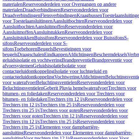
materialen
Reserveonderdelen voor Overgangen op andere
materialen
Draadverbindingen
Reserveonderdelen voor
Draadverbindingen
Flensverbindingen
Kraagbussen
Toestelaansluiting
voor Toestelaansluitingen
Aansluitbochten
Reserveonderdelen voor
Aansluitbochten
Aansluitmoffen
Reserveonderdelen voor
Aansluitmoffen
Aansluitstukken
Reserveonderdelen voor
Aansluitstukken
Buissifons
Reserveonderdelen voor Buissifons
S-
sifons
Reserveonderdelen voor S-
sifons
Toebehoren
Beugels
Bevestigingen voor
beugels
Draagschalen
Eindkappen
Afdichtingen
Beschermdeksels
Verbr
geluidsisolatie en vochtwering
Brandpreventie
Brandpreventie voor
afvoersystemen
Geluidsisolatie
Isolatie voor
contactgeluidontkoppeling
Isolatie voor luchtgeluid en
contactgeluidontkoppeling
Vochtwering
Afdichtingen
Beluchtingsventi
voor waterafvoer
Beluchtingsventielen
Reserveonderdelen voor
Beluchtingsventielen
Geberit Pluvia hemelwaterafvoer
Trechters voor
bitumen- en foliedaken
Reserveonderdelen voor Trechters voor
bitumen- en foliedaken
Trechters t/m 12 l/s
Reserveonderdelen voor
Trechters t/m 12 l/s
Trechters t/m 25 l/s
Reserveonderdelen voor
Trechters t/m 25 l/s
Trechters voor goten
Reserveonderdelen voor
Trechters voor goten
Trechters t/m 12 l/s
Reserveonderdelen voor
Trechters t/m 12 l/s
Trechters t/m 25 l/s
Reserveonderdelen voor
Trechters t/m 25 l/s
Elementen voor dampbarrière-
aansluiting
Reserveonderdelen voor Elementen voor dampbarrière-
aansluiting
Voor trechters t/m 12 l/s
Reserveonderdelen voor Voor