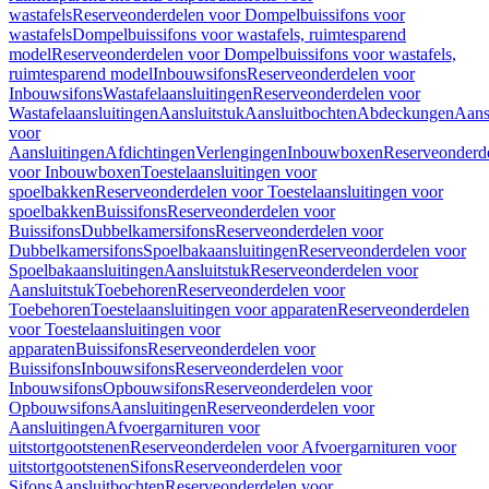
wastafels
Reserveonderdelen voor Dompelbuissifons voor
wastafels
Dompelbuissifons voor wastafels, ruimtesparend
model
Reserveonderdelen voor Dompelbuissifons voor wastafels,
ruimtesparend model
Inbouwsifons
Reserveonderdelen voor
Inbouwsifons
Wastafelaansluitingen
Reserveonderdelen voor
Wastafelaansluitingen
Aansluitstuk
Aansluitbochten
Abdeckungen
Aans
voor
Aansluitingen
Afdichtingen
Verlengingen
Inbouwboxen
Reserveonderd
voor Inbouwboxen
Toestelaansluitingen voor
spoelbakken
Reserveonderdelen voor Toestelaansluitingen voor
spoelbakken
Buissifons
Reserveonderdelen voor
Buissifons
Dubbelkamersifons
Reserveonderdelen voor
Dubbelkamersifons
Spoelbakaansluitingen
Reserveonderdelen voor
Spoelbakaansluitingen
Aansluitstuk
Reserveonderdelen voor
Aansluitstuk
Toebehoren
Reserveonderdelen voor
Toebehoren
Toestelaansluitingen voor apparaten
Reserveonderdelen
voor Toestelaansluitingen voor
apparaten
Buissifons
Reserveonderdelen voor
Buissifons
Inbouwsifons
Reserveonderdelen voor
Inbouwsifons
Opbouwsifons
Reserveonderdelen voor
Opbouwsifons
Aansluitingen
Reserveonderdelen voor
Aansluitingen
Afvoergarnituren voor
uitstortgootstenen
Reserveonderdelen voor Afvoergarnituren voor
uitstortgootstenen
Sifons
Reserveonderdelen voor
Sifons
Aansluitbochten
Reserveonderdelen voor