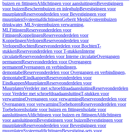
buizen en fittingen
Afdichtingen voor aansluitingen
Bevestigingen
voor buizen
Beschermbuizen en inleghulp
Bevestigingen voor
muurplaten
Reserveonderdelen voor Bevestigingen voor
muurplaten
Systeemafdichtingen
Geberit Mepla
Systeembuizen
drinkwater, ML
Systeembuizen verwarming,
ML
Fittingen
Reserveonderdelen voor
Fittingen
Koppelingen
Reserveonderdelen voor
Koppelingen
Verlopen
Reserveonderdelen voor
Verlopen
Bochten
Reserveonderdelen voor Bochten
T-
stukken
Reserveonderdelen voor T-stukken
Interne
circulatie
Reserveonderdelen voor Interne circulatie
Overgangen
permanent
Reserveonderdelen voor Overgangen
permanent
Overgangen en verbindingen,
demontabel
Reserveonderdelen voor Overgangen en verbindingen,
demontabel
Eindkappen
Reserveonderdelen voor
Eindkappen
Muurplaten
Reserveonderdelen voor
Muurplaten
Verdeler met schroefdraadaansluiting
Reserveonderdelen
voor Verdeler met schroefdraadaansluiting
T-stukken voor
verwarming
Overgangen voor verwarming
Reserveonderdelen voor
Overgangen voor verwarming
Toebehoren
Reserveonderdelen voor
Toebehoren
Isolatie voor buizen en fittingen
Isolatie voor
aansluitingen
Afdichtingen voor buizen en fittingen
Afdichtingen
voor aansluitingen
Bevestigingen voor buizen
Bevestigingen voor
muurplaten
Reserveonderdelen voor Bevestigingen voor
muurplaten
Systeemafdichtingen
Bevestiging-sets voor