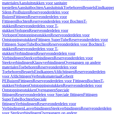
materialen
Aansluitstukken voor sanitaire
toestellen
Aansluitbochten
Aansluitstuk
Toebehoren
Beugels
Eindkappe
Silent-Pro
Buizen
Reserveonderdelen voor
Buizen
Fittingen
Reserveonderdelen voor
Fittingen
Bochten
Reserveonderdelen voor Bochten
T-
stukken
Reserveonderdelen voor T-
stukken
Verlopen
Reserveonderdelen voor
Verlopen
Ontstoppingsstukken
Reserveonderdelen voor
Ontstoppingsstukken
Fittingen SuperTube
Reserveonderdelen voor
Fittingen SuperTube
Bochten
Reserveonderdelen voor Bochten
T-
stukken
Reserveonderdelen voor T-
stukken
Verbindingen
Reserveonderdelen voor
Verbindingen
Steekverbindingen
Reserveonderdelen voor
Steekverbindingen
Klauwverbindingen
Overgangen op andere
materialen
Toebehoren
Reserveonderdelen voor
Toebehoren
Beugels
Eindkappen
Afdichtingen
Reserveonderdelen
voor Afdichtingen
Verbruiksmateriaal
Geberit
PE
Buizen
Fittingen
Reserveonderdelen voor Fittingen
Bochten
T-
stukken
Verlopen
Ontstoppingsstukken
Reserveonderdelen voor
Ontstoppingsstukken
Overgangen
Speciale
fittingen
Reserveonderdelen voor Speciale fittingen
Fittingen
SuperTube
Bochten
Speciale
fittingen
Verbindingen
Reserveonderdelen voor
Verbindingen
Lasverbindingen
Steekverbindingen
Reserveonderdelen
voor Steekverbindingen
Overgangen op andere