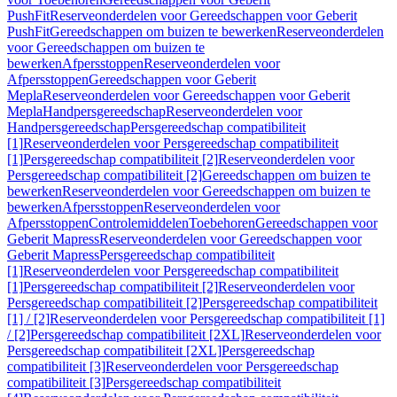
PushFit
Reserveonderdelen voor Gereedschappen voor Geberit
PushFit
Gereedschappen om buizen te bewerken
Reserveonderdelen
voor Gereedschappen om buizen te
bewerken
Afpersstoppen
Reserveonderdelen voor
Afpersstoppen
Gereedschappen voor Geberit
Mepla
Reserveonderdelen voor Gereedschappen voor Geberit
Mepla
Handpersgereedschap
Reserveonderdelen voor
Handpersgereedschap
Persgereedschap compatibiliteit
[1]
Reserveonderdelen voor Persgereedschap compatibiliteit
[1]
Persgereedschap compatibiliteit [2]
Reserveonderdelen voor
Persgereedschap compatibiliteit [2]
Gereedschappen om buizen te
bewerken
Reserveonderdelen voor Gereedschappen om buizen te
bewerken
Afpersstoppen
Reserveonderdelen voor
Afpersstoppen
Controlemiddelen
Toebehoren
Gereedschappen voor
Geberit Mapress
Reserveonderdelen voor Gereedschappen voor
Geberit Mapress
Persgereedschap compatibiliteit
[1]
Reserveonderdelen voor Persgereedschap compatibiliteit
[1]
Persgereedschap compatibiliteit [2]
Reserveonderdelen voor
Persgereedschap compatibiliteit [2]
Persgereedschap compatibiliteit
[1] / [2]
Reserveonderdelen voor Persgereedschap compatibiliteit [1]
/ [2]
Persgereedschap compatibiliteit [2XL]
Reserveonderdelen voor
Persgereedschap compatibiliteit [2XL]
Persgereedschap
compatibiliteit [3]
Reserveonderdelen voor Persgereedschap
compatibiliteit [3]
Persgereedschap compatibiliteit