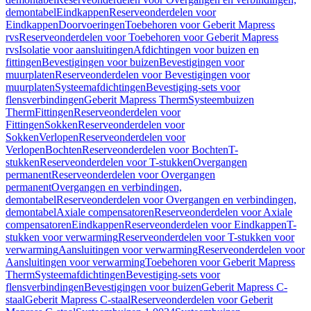
demontabel
Eindkappen
Reserveonderdelen voor
Eindkappen
Doorvoeringen
Toebehoren voor Geberit Mapress
rvs
Reserveonderdelen voor Toebehoren voor Geberit Mapress
rvs
Isolatie voor aansluitingen
Afdichtingen voor buizen en
fittingen
Bevestigingen voor buizen
Bevestigingen voor
muurplaten
Reserveonderdelen voor Bevestigingen voor
muurplaten
Systeemafdichtingen
Bevestiging-sets voor
flensverbindingen
Geberit Mapress Therm
Systeembuizen
Therm
Fittingen
Reserveonderdelen voor
Fittingen
Sokken
Reserveonderdelen voor
Sokken
Verlopen
Reserveonderdelen voor
Verlopen
Bochten
Reserveonderdelen voor Bochten
T-
stukken
Reserveonderdelen voor T-stukken
Overgangen
permanent
Reserveonderdelen voor Overgangen
permanent
Overgangen en verbindingen,
demontabel
Reserveonderdelen voor Overgangen en verbindingen,
demontabel
Axiale compensatoren
Reserveonderdelen voor Axiale
compensatoren
Eindkappen
Reserveonderdelen voor Eindkappen
T-
stukken voor verwarming
Reserveonderdelen voor T-stukken voor
verwarming
Aansluitingen voor verwarming
Reserveonderdelen voor
Aansluitingen voor verwarming
Toebehoren voor Geberit Mapress
Therm
Systeemafdichtingen
Bevestiging-sets voor
flensverbindingen
Bevestigingen voor buizen
Geberit Mapress C-
staal
Geberit Mapress C-staal
Reserveonderdelen voor Geberit