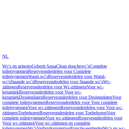
NL
Wc's en urinoirs
Geberit AquaClean douchewc’s
Complete
toiletsystemen
Reserveonderdelen voor Complete
toiletsystemen
Wand-wc's
Reserveonderdelen voor Wand-
wc's
Staande wc's
Reserveonderdelen voor Staande wc's
Wc-
zittingen
Reserveonderdelen voor Wc-zittingen
Voor wc-
keramiek
Reserveonderdelen voor Voor wc-
keramiek
Designplaten
Reserveonderdelen voor Designplaten
Voor
complete toiletsystemen
Reserveonderdelen voor Voor complete
toiletsystemen
Voor wc-zittingen
Reserveonderdelen voor Voor wc-
zittingen
Toebehoren
Reserveonderdelen voor Toebehoren
Voor
complete toiletsystemen
Voor wc-zittingen
Reserveonderdelen voor
Voor wc-zittingen
Voor wc-zittingen en complete
toiletsystemen
Wc's
Verbruiksmateriaal
Functie-eenheden
Wc's en wc-