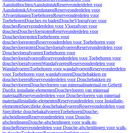
Aansluitbochten
Aansluitstuk
Reserveonderdelen voor
Aansluitstuk
Afvoerpluggen
Reserveonderdelen voor
Afvoerpluggen
Toebehoren
Reserveonderdelen voor
Toebehoren
Douches en baden
Douche
Vloerafvoer voor
douches
Reserveonderdelen voor Vloerafvoer voor
douches
Douchevloergoten
Reserveonderdelen voor
Douchevloergoten
Toebehoren voor
douchevloergoten
Reserveonderdelen voor Toebehoren voor
douchevloergoten
Douchevloerafvoeren
Reserveonderdelen voor
Douchevloerafvoeren
Toebehoren voor
douchevloerafvoeren
Reserveonderdelen voor Toebehoren voor
douchevloerafvoeren
Wandafvoeren
Reserveonderdelen voor
Wandafvoeren
Toebehoren voor wandafvoeren
Reserveonderdelen
voor Toebehoren voor wandafvoeren
Douchebakken en
douchevloeren
Reserveonderdelen voor Douchebakken en
douchevloeren
Douchevloeren van mineraalmateriaal en Geberit
Duofix installatie-elementen
Douchevloeren van mineraal
materiaal
Reserveonderdelen voor Douchevloeren van mineraal
materiaal
Installatie-elementen
Reserveonderdelen voor Installatie-
elementen
Specifieke douchebakafvoeren
Reserveonderdelen voor
Specifieke douchebakafvoeren
Toebehoren
Douche-
afscheidingen
Reserveonderdelen voor Douche-
afscheidingen
Douche-afscheidingen voor walk-in-
douche
Reserveonderdelen voor Douche-afscheidingen voor walk-
in-douche
Toebehoren
Reserveonderdelen voor