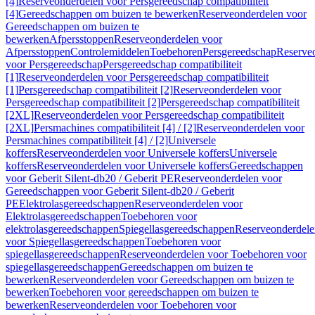
[4]
Reserveonderdelen voor Persgereedschap compatibiliteit
[4]
Gereedschappen om buizen te bewerken
Reserveonderdelen voor
Gereedschappen om buizen te
bewerken
Afpersstoppen
Reserveonderdelen voor
Afpersstoppen
Controlemiddelen
Toebehoren
Persgereedschap
Reserve
voor Persgereedschap
Persgereedschap compatibiliteit
[1]
Reserveonderdelen voor Persgereedschap compatibiliteit
[1]
Persgereedschap compatibiliteit [2]
Reserveonderdelen voor
Persgereedschap compatibiliteit [2]
Persgereedschap compatibiliteit
[2XL]
Reserveonderdelen voor Persgereedschap compatibiliteit
[2XL]
Persmachines compatibiliteit [4] / [2]
Reserveonderdelen voor
Persmachines compatibiliteit [4] / [2]
Universele
koffers
Reserveonderdelen voor Universele koffers
Universele
koffers
Reserveonderdelen voor Universele koffers
Gereedschappen
voor Geberit Silent-db20 / Geberit PE
Reserveonderdelen voor
Gereedschappen voor Geberit Silent-db20 / Geberit
PE
Elektrolasgereedschappen
Reserveonderdelen voor
Elektrolasgereedschappen
Toebehoren voor
elektrolasgereedschappen
Spiegellasgereedschappen
Reserveonderdele
voor Spiegellasgereedschappen
Toebehoren voor
spiegellasgereedschappen
Reserveonderdelen voor Toebehoren voor
spiegellasgereedschappen
Gereedschappen om buizen te
bewerken
Reserveonderdelen voor Gereedschappen om buizen te
bewerken
Toebehoren voor gereedschappen om buizen te
bewerken
Reserveonderdelen voor Toebehoren voor