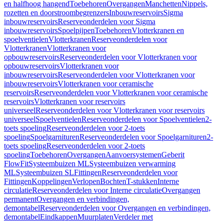
en halfhoog hangend
Toebehoren
Overgangen
Manchetten
Nippels,
rozetten en doorstroombegrenzers
Inbouwreservoirs
Sigma
inbouwreservoirs
Reserveonderdelen voor Sigma
inbouwreservoirs
Spoelpijpen
Toebehoren
Vlotterkranen en
spoelventielen
Vlotterkranen
Reserveonderdelen voor
Vlotterkranen
Vlotterkranen voor
opbouwreservoirs
Reserveonderdelen voor Vlotterkranen voor
opbouwreservoirs
Vlotterkranen voor
inbouwreservoirs
Reserveonderdelen voor Vlotterkranen voor
inbouwreservoirs
Vlotterkranen voor ceramische
reservoirs
Reserveonderdelen voor Vlotterkranen voor ceramische
reservoirs
Vlotterkranen voor reservoirs
universeel
Reserveonderdelen voor Vlotterkranen voor reservoirs
universeel
Spoelventielen
Reserveonderdelen voor Spoelventielen
2-
toets spoeling
Reserveonderdelen voor 2-toets
spoeling
Spoelgarnituren
Reserveonderdelen voor Spoelgarnituren
2-
toets spoeling
Reserveonderdelen voor 2-toets
spoeling
Toebehoren
Overgangen
Aanvoersystemen
Geberit
FlowFit
Systeembuizen ML
Systeembuizen verwarming
ML
Systeembuizen SL
Fittingen
Reserveonderdelen voor
Fittingen
Koppelingen
Verlopen
Bochten
T-stukken
Interne
circulatie
Reserveonderdelen voor Interne circulatie
Overgangen
permanent
Overgangen en verbindingen,
demontabel
Reserveonderdelen voor Overgangen en verbindingen,
demontabel
Eindkappen
Muurplaten
Verdeler met