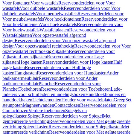
Voor fonteinen
Voor wastafels
Reserveonderdelen voor Voor
wastafels
Voor dubbele wastafels
Reserveonderdelen voor Voor
dubbele wastafels
Voor meubelwastafels
Reserveonderdelen voor
Voor meubelwastafels
Voor hoekfonteinen
Reserveonderdelen voor
Voor hoekfonteinen
Voor hoekwastafels
Reserveonderdelen voor
Voor hoekwastafels
Wastafelplaaten
Reserveonderdelen voor
Wastafelplaaten
Voor opzetwastafel afgerond
design
Reserveonderdelen voor Voor opzetwastafel afgerond
design
Voor opzetwastafel rechthoekig
Reserveonderdelen voor Voor
opzetwastafel rechthoekig
Zijkasten
Reserveonderdelen voor
Zijkasten
Lage zijkasten
Reserveonderdelen voor Lage
zijkasten
Hoge kasten
Reserveonderdelen voor Hoge kasten
Half
hoge kasten
Reserveonderdelen voor Half hoge
kasten
Hangkasten
Reserveonderdelen voor Hangkasten
Ander
badkamermeubilair
Reserveonderdelen voor Ander
badkamermeubilair
Planchet
Reserveonderdelen voor
Planchet
Toebehoren
Reserveonderdelen voor Toebehoren
Lade-
indelers voor schuifladen en indelingsboxen
Handdoekhouders en
handdoekhaken
Lichtelementen
Houder voor wastafelplaten
Greep
Set
steunpoten
Magneetwanden
Contactdozen
Reserveonderdelen voor
Contactdozen
Verdere toebehoren
Spiegels en
spiegelkasten
Spiegel
Reserveonderdelen voor Spiegel
Met
geïntegreerde verlichting
Reserveonderdelen voor Met geïntegreerde
verlichting
Spiegelkasten
Reserveonderdelen voor Spiegelkasten
Met
geïntegreerde verlichting
Reserveonderdelen voor Met geïntegreerde