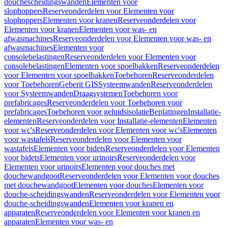
douchescheidingswanden
Elementen voor
slophoppers
Reserveonderdelen voor Elementen voor
slophoppers
Elementen voor kranen
Reserveonderdelen voor
Elementen voor kranen
Elementen voor was- en
afwasmachines
Reserveonderdelen voor Elementen voor was- en
afwasmachines
Elementen voor
consolebelastingen
Reserveonderdelen voor Elementen voor
consolebelastingen
Elementen voor spoelbakken
Reserveonderdelen
voor Elementen voor spoelbakken
Toebehoren
Reserveonderdelen
voor Toebehoren
Geberit GIS
Systeemwanden
Reserveonderdelen
voor Systeemwanden
Draagsystemen
Toebehoren voor
prefabricages
Reserveonderdelen voor Toebehoren voor
prefabricages
Toebehoren voor geluidsisolatie
Beplatingen
Installatie-
elementen
Reserveonderdelen voor Installatie-elementen
Elementen
voor wc's
Reserveonderdelen voor Elementen voor wc's
Elementen
voor wastafels
Reserveonderdelen voor Elementen voor
wastafels
Elementen voor bidets
Reserveonderdelen voor Elementen
voor bidets
Elementen voor urinoirs
Reserveonderdelen voor
Elementen voor urinoirs
Elementen voor douches met
douchewandgoot
Reserveonderdelen voor Elementen voor douches
met douchewandgoot
Elementen voor douches
Elementen voor
douche-scheidingswanden
Reserveonderdelen voor Elementen voor
douche-scheidingswanden
Elementen voor kranen en
apparaten
Reserveonderdelen voor Elementen voor kranen en
apparaten
Elementen voor was- en