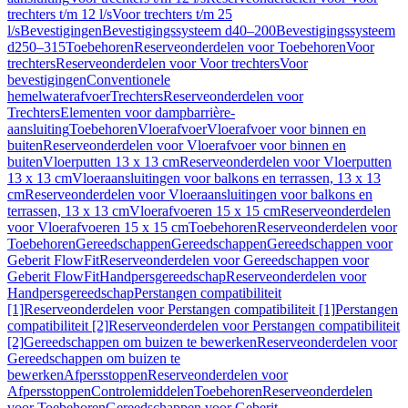
trechters t/m 12 l/s
Voor trechters t/m 25
l/s
Bevestigingen
Bevestigingssysteem d40–200
Bevestigingssysteem
d250–315
Toebehoren
Reserveonderdelen voor Toebehoren
Voor
trechters
Reserveonderdelen voor Voor trechters
Voor
bevestigingen
Conventionele
hemelwaterafvoer
Trechters
Reserveonderdelen voor
Trechters
Elementen voor dampbarrière-
aansluiting
Toebehoren
Vloerafvoer
Vloerafvoer voor binnen en
buiten
Reserveonderdelen voor Vloerafvoer voor binnen en
buiten
Vloerputten 13 x 13 cm
Reserveonderdelen voor Vloerputten
13 x 13 cm
Vloeraansluitingen voor balkons en terrassen, 13 x 13
cm
Reserveonderdelen voor Vloeraansluitingen voor balkons en
terrassen, 13 x 13 cm
Vloerafvoeren 15 x 15 cm
Reserveonderdelen
voor Vloerafvoeren 15 x 15 cm
Toebehoren
Reserveonderdelen voor
Toebehoren
Gereedschappen
Gereedschappen
Gereedschappen voor
Geberit FlowFit
Reserveonderdelen voor Gereedschappen voor
Geberit FlowFit
Handpersgereedschap
Reserveonderdelen voor
Handpersgereedschap
Perstangen compatibiliteit
[1]
Reserveonderdelen voor Perstangen compatibiliteit [1]
Perstangen
compatibiliteit [2]
Reserveonderdelen voor Perstangen compatibiliteit
[2]
Gereedschappen om buizen te bewerken
Reserveonderdelen voor
Gereedschappen om buizen te
bewerken
Afpersstoppen
Reserveonderdelen voor
Afpersstoppen
Controlemiddelen
Toebehoren
Reserveonderdelen
voor Toebehoren
Gereedschappen voor Geberit