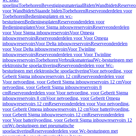
spoeling
Toebehoren
Bevestigingsmateriaal
Bidets
Wandbidets
Reserveo
voor Wandbidets
Staande bidets
Toebehoren
Reserveonderdelen voor
Toebehoren
Bedieningsplaten en wc-
besturingen
Bedieningsplaten
Reserveonderdelen voor
Bedieningsplaten
Voor Sigma inbouwreservoirs
Reserveonderdelen
voor Voor Sigma inbouwreservoirs
Voor Omega
inbouwreservoirs
Reserveonderdelen voor Voor Omega
inbouwreservoirs
Voor Delta inbouwreservoirs
Reserveonderdelen
voor Voor Delta inbouwreservoirs
Voor Twinline
inbouwreservoirs
Reserveonderdelen voor Voor Twinline
inbouwreservoirs
Toebehoren
Verbruiksmateriaal
Wc-besturingen met
elektronische spoelactivering
Reserveonderdelen voor Wc-
besturingen met elektronische spoelactivering
Voor netvoeding, voor
Geberit Sigma inbouwreservoirs 12 cm
Reserveonderdelen voor
Voor netvoeding, voor Geberit Sigma inbouwreservoirs 12 cm
Voor
netvoeding, voor Geberit Sigma inbouwreservoirs 8
cm
Reserveonderdelen voor Voor netvoeding, voor Geberit Sigma
inbouwreservoirs 8 cm
Voor netvoeding, voor Geberit Omega
inbouwreservoirs 12 cm
Reserveonderdelen voor Voor netvoeding,
voor Geberit Omega inbouwreservoirs 12 cm
Voor batterijvoeding,
voor Geberit Sigma inbouwreservoirs 12 cm
Reserveonderdelen
voor Voor batterijvoeding, voor Geberit Sigma inbouwreservoirs 12
cm
Wc-besturingen met pneumatische
spoelactivering
Reserveonderdelen voor Wc-besturingen met