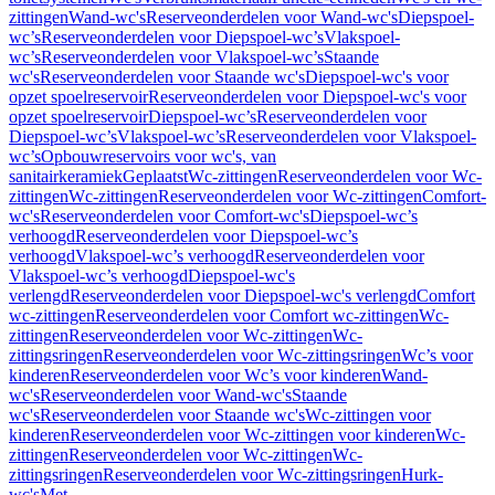
zittingen
Wand-wc's
Reserveonderdelen voor Wand-wc's
Diepspoel-
wc’s
Reserveonderdelen voor Diepspoel-wc’s
Vlakspoel-
wc’s
Reserveonderdelen voor Vlakspoel-wc’s
Staande
wc's
Reserveonderdelen voor Staande wc's
Diepspoel-wc's voor
opzet spoelreservoir
Reserveonderdelen voor Diepspoel-wc's voor
opzet spoelreservoir
Diepspoel-wc’s
Reserveonderdelen voor
Diepspoel-wc’s
Vlakspoel-wc’s
Reserveonderdelen voor Vlakspoel-
wc’s
Opbouwreservoirs voor wc's, van
sanitairkeramiek
Geplaatst
Wc-zittingen
Reserveonderdelen voor Wc-
zittingen
Wc-zittingen
Reserveonderdelen voor Wc-zittingen
Comfort-
wc's
Reserveonderdelen voor Comfort-wc's
Diepspoel-wc’s
verhoogd
Reserveonderdelen voor Diepspoel-wc’s
verhoogd
Vlakspoel-wc’s verhoogd
Reserveonderdelen voor
Vlakspoel-wc’s verhoogd
Diepspoel-wc's
verlengd
Reserveonderdelen voor Diepspoel-wc's verlengd
Comfort
wc-zittingen
Reserveonderdelen voor Comfort wc-zittingen
Wc-
zittingen
Reserveonderdelen voor Wc-zittingen
Wc-
zittingsringen
Reserveonderdelen voor Wc-zittingsringen
Wc’s voor
kinderen
Reserveonderdelen voor Wc’s voor kinderen
Wand-
wc's
Reserveonderdelen voor Wand-wc's
Staande
wc's
Reserveonderdelen voor Staande wc's
Wc-zittingen voor
kinderen
Reserveonderdelen voor Wc-zittingen voor kinderen
Wc-
zittingen
Reserveonderdelen voor Wc-zittingen
Wc-
zittingsringen
Reserveonderdelen voor Wc-zittingsringen
Hurk-
wc's
Met