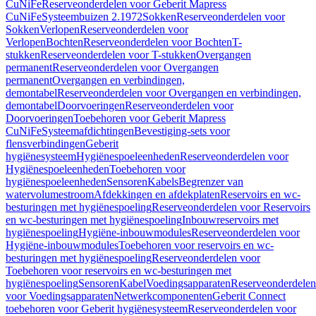
CuNiFe
Reserveonderdelen voor Geberit Mapress
CuNiFe
Systeembuizen 2.1972
Sokken
Reserveonderdelen voor
Sokken
Verlopen
Reserveonderdelen voor
Verlopen
Bochten
Reserveonderdelen voor Bochten
T-
stukken
Reserveonderdelen voor T-stukken
Overgangen
permanent
Reserveonderdelen voor Overgangen
permanent
Overgangen en verbindingen,
demontabel
Reserveonderdelen voor Overgangen en verbindingen,
demontabel
Doorvoeringen
Reserveonderdelen voor
Doorvoeringen
Toebehoren voor Geberit Mapress
CuNiFe
Systeemafdichtingen
Bevestiging-sets voor
flensverbindingen
Geberit
hygiënesysteem
Hygiënespoeleenheden
Reserveonderdelen voor
Hygiënespoeleenheden
Toebehoren voor
hygiënespoeleenheden
Sensoren
Kabels
Begrenzer van
watervolumestroom
Afdekkingen en afdekplaten
Reservoirs en wc-
besturingen met hygiënespoeling
Reserveonderdelen voor Reservoirs
en wc-besturingen met hygiënespoeling
Inbouwreservoirs met
hygiënespoeling
Hygiëne-inbouwmodules
Reserveonderdelen voor
Hygiëne-inbouwmodules
Toebehoren voor reservoirs en wc-
besturingen met hygiënespoeling
Reserveonderdelen voor
Toebehoren voor reservoirs en wc-besturingen met
hygiënespoeling
Sensoren
Kabel
Voedingsapparaten
Reserveonderdelen
voor Voedingsapparaten
Netwerkcomponenten
Geberit Connect
toebehoren voor Geberit hygiënesysteem
Reserveonderdelen voor