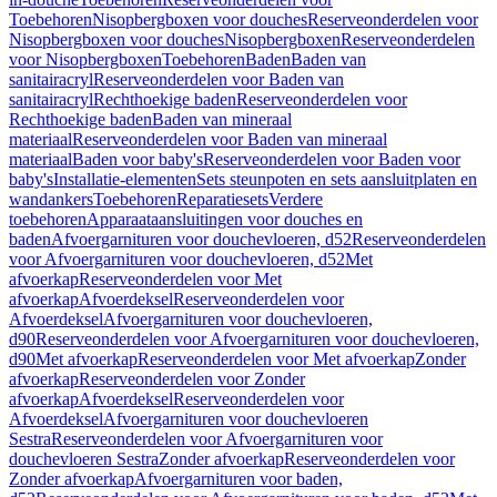
Toebehoren
Nisopbergboxen voor douches
Reserveonderdelen voor
Nisopbergboxen voor douches
Nisopbergboxen
Reserveonderdelen
voor Nisopbergboxen
Toebehoren
Baden
Baden van
sanitairacryl
Reserveonderdelen voor Baden van
sanitairacryl
Rechthoekige baden
Reserveonderdelen voor
Rechthoekige baden
Baden van mineraal
materiaal
Reserveonderdelen voor Baden van mineraal
materiaal
Baden voor baby's
Reserveonderdelen voor Baden voor
baby's
Installatie-elementen
Sets steunpoten en sets aansluitplaten en
wandankers
Toebehoren
Reparatiesets
Verdere
toebehoren
Apparaataansluitingen voor douches en
baden
Afvoergarnituren voor douchevloeren, d52
Reserveonderdelen
voor Afvoergarnituren voor douchevloeren, d52
Met
afvoerkap
Reserveonderdelen voor Met
afvoerkap
Afvoerdeksel
Reserveonderdelen voor
Afvoerdeksel
Afvoergarnituren voor douchevloeren,
d90
Reserveonderdelen voor Afvoergarnituren voor douchevloeren,
d90
Met afvoerkap
Reserveonderdelen voor Met afvoerkap
Zonder
afvoerkap
Reserveonderdelen voor Zonder
afvoerkap
Afvoerdeksel
Reserveonderdelen voor
Afvoerdeksel
Afvoergarnituren voor douchevloeren
Sestra
Reserveonderdelen voor Afvoergarnituren voor
douchevloeren Sestra
Zonder afvoerkap
Reserveonderdelen voor
Zonder afvoerkap
Afvoergarnituren voor baden,