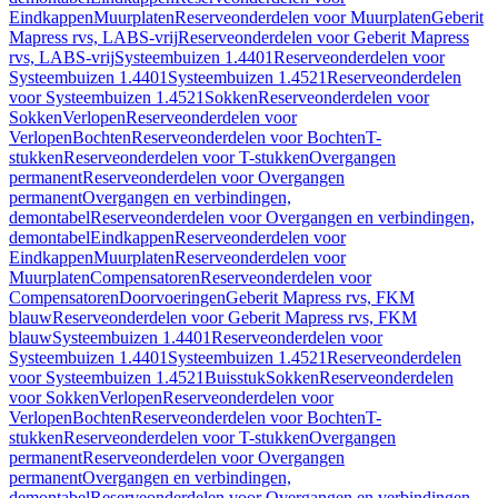
Eindkappen
Muurplaten
Reserveonderdelen voor Muurplaten
Geberit
Mapress rvs, LABS-vrij
Reserveonderdelen voor Geberit Mapress
rvs, LABS-vrij
Systeembuizen 1.4401
Reserveonderdelen voor
Systeembuizen 1.4401
Systeembuizen 1.4521
Reserveonderdelen
voor Systeembuizen 1.4521
Sokken
Reserveonderdelen voor
Sokken
Verlopen
Reserveonderdelen voor
Verlopen
Bochten
Reserveonderdelen voor Bochten
T-
stukken
Reserveonderdelen voor T-stukken
Overgangen
permanent
Reserveonderdelen voor Overgangen
permanent
Overgangen en verbindingen,
demontabel
Reserveonderdelen voor Overgangen en verbindingen,
demontabel
Eindkappen
Reserveonderdelen voor
Eindkappen
Muurplaten
Reserveonderdelen voor
Muurplaten
Compensatoren
Reserveonderdelen voor
Compensatoren
Doorvoeringen
Geberit Mapress rvs, FKM
blauw
Reserveonderdelen voor Geberit Mapress rvs, FKM
blauw
Systeembuizen 1.4401
Reserveonderdelen voor
Systeembuizen 1.4401
Systeembuizen 1.4521
Reserveonderdelen
voor Systeembuizen 1.4521
Buisstuk
Sokken
Reserveonderdelen
voor Sokken
Verlopen
Reserveonderdelen voor
Verlopen
Bochten
Reserveonderdelen voor Bochten
T-
stukken
Reserveonderdelen voor T-stukken
Overgangen
permanent
Reserveonderdelen voor Overgangen
permanent
Overgangen en verbindingen,
demontabel
Reserveonderdelen voor Overgangen en verbindingen,