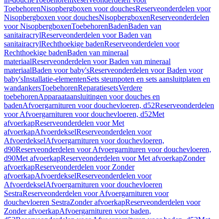
Toebehoren
Nisopbergboxen voor douches
Reserveonderdelen voor
Nisopbergboxen voor douches
Nisopbergboxen
Reserveonderdelen
voor Nisopbergboxen
Toebehoren
Baden
Baden van
sanitairacryl
Reserveonderdelen voor Baden van
sanitairacryl
Rechthoekige baden
Reserveonderdelen voor
Rechthoekige baden
Baden van mineraal
materiaal
Reserveonderdelen voor Baden van mineraal
materiaal
Baden voor baby's
Reserveonderdelen voor Baden voor
baby's
Installatie-elementen
Sets steunpoten en sets aansluitplaten en
wandankers
Toebehoren
Reparatiesets
Verdere
toebehoren
Apparaataansluitingen voor douches en
baden
Afvoergarnituren voor douchevloeren, d52
Reserveonderdelen
voor Afvoergarnituren voor douchevloeren, d52
Met
afvoerkap
Reserveonderdelen voor Met
afvoerkap
Afvoerdeksel
Reserveonderdelen voor
Afvoerdeksel
Afvoergarnituren voor douchevloeren,
d90
Reserveonderdelen voor Afvoergarnituren voor douchevloeren,
d90
Met afvoerkap
Reserveonderdelen voor Met afvoerkap
Zonder
afvoerkap
Reserveonderdelen voor Zonder
afvoerkap
Afvoerdeksel
Reserveonderdelen voor
Afvoerdeksel
Afvoergarnituren voor douchevloeren
Sestra
Reserveonderdelen voor Afvoergarnituren voor
douchevloeren Sestra
Zonder afvoerkap
Reserveonderdelen voor
Zonder afvoerkap
Afvoergarnituren voor baden,