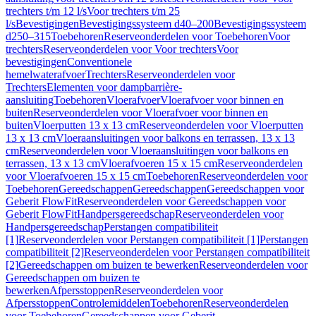
trechters t/m 12 l/s
Voor trechters t/m 25
l/s
Bevestigingen
Bevestigingssysteem d40–200
Bevestigingssysteem
d250–315
Toebehoren
Reserveonderdelen voor Toebehoren
Voor
trechters
Reserveonderdelen voor Voor trechters
Voor
bevestigingen
Conventionele
hemelwaterafvoer
Trechters
Reserveonderdelen voor
Trechters
Elementen voor dampbarrière-
aansluiting
Toebehoren
Vloerafvoer
Vloerafvoer voor binnen en
buiten
Reserveonderdelen voor Vloerafvoer voor binnen en
buiten
Vloerputten 13 x 13 cm
Reserveonderdelen voor Vloerputten
13 x 13 cm
Vloeraansluitingen voor balkons en terrassen, 13 x 13
cm
Reserveonderdelen voor Vloeraansluitingen voor balkons en
terrassen, 13 x 13 cm
Vloerafvoeren 15 x 15 cm
Reserveonderdelen
voor Vloerafvoeren 15 x 15 cm
Toebehoren
Reserveonderdelen voor
Toebehoren
Gereedschappen
Gereedschappen
Gereedschappen voor
Geberit FlowFit
Reserveonderdelen voor Gereedschappen voor
Geberit FlowFit
Handpersgereedschap
Reserveonderdelen voor
Handpersgereedschap
Perstangen compatibiliteit
[1]
Reserveonderdelen voor Perstangen compatibiliteit [1]
Perstangen
compatibiliteit [2]
Reserveonderdelen voor Perstangen compatibiliteit
[2]
Gereedschappen om buizen te bewerken
Reserveonderdelen voor
Gereedschappen om buizen te
bewerken
Afpersstoppen
Reserveonderdelen voor
Afpersstoppen
Controlemiddelen
Toebehoren
Reserveonderdelen
voor Toebehoren
Gereedschappen voor Geberit