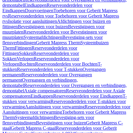
demontabel
Eindkappen
Reserveonderdelen voor
Eindkappen
Doorvoeringen
Toebehoren voor Geberit Mapress
rvs
Reserveonderdelen voor Toebehoren voor Geberit Mapress
rvs
Isolatie voor aansluitingen
Afdichtingen voor buizen en
fittingen
Bevestigingen voor buizen
Bevestigingen voor
muurplaten
Reserveonderdelen voor Bevestigingen voor
muurplaten
Systeemafdichtingen
Bevestiging-sets voor
flensverbindingen
Geberit Mapress Therm
Systeembuizen
Therm
Fittingen
Reserveonderdelen voor
Fittingen
Sokken
Reserveonderdelen voor
Sokken
Verlopen
Reserveonderdelen voor
Verlopen
Bochten
Reserveonderdelen voor Bochten
T-
stukken
Reserveonderdelen voor T-stukken
Overgangen
permanent
Reserveonderdelen voor Overgangen
permanent
Overgangen en verbindingen,
demontabel
Reserveonderdelen voor Overgangen en verbindingen,
demontabel
Axiale compensatoren
Reserveonderdelen voor Axiale
compensatoren
Eindkappen
Reserveonderdelen voor Eindkappen
T-
stukken voor verwarming
Reserveonderdelen voor T-stukken voor
verwarming
Aansluitingen voor verwarming
Reserveonderdelen voor
Aansluitingen voor verwarming
Toebehoren voor Geberit Mapress
Therm
Systeemafdichtingen
Bevestiging-sets voor
flensverbindingen
Bevestigingen voor buizen
Geberit Mapress C-
staal
Geberit Mapress C-staal
Reserveonderdelen voor Geberit