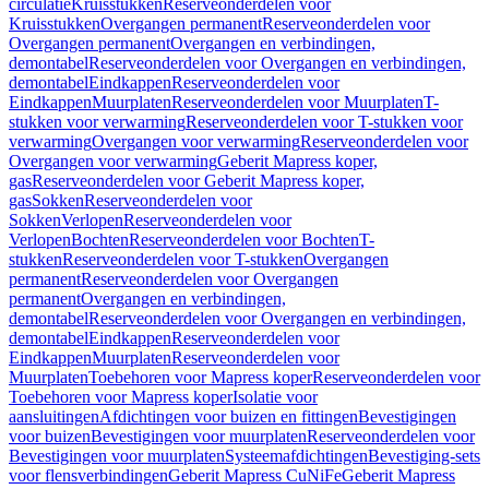
circulatie
Kruisstukken
Reserveonderdelen voor
Kruisstukken
Overgangen permanent
Reserveonderdelen voor
Overgangen permanent
Overgangen en verbindingen,
demontabel
Reserveonderdelen voor Overgangen en verbindingen,
demontabel
Eindkappen
Reserveonderdelen voor
Eindkappen
Muurplaten
Reserveonderdelen voor Muurplaten
T-
stukken voor verwarming
Reserveonderdelen voor T-stukken voor
verwarming
Overgangen voor verwarming
Reserveonderdelen voor
Overgangen voor verwarming
Geberit Mapress koper,
gas
Reserveonderdelen voor Geberit Mapress koper,
gas
Sokken
Reserveonderdelen voor
Sokken
Verlopen
Reserveonderdelen voor
Verlopen
Bochten
Reserveonderdelen voor Bochten
T-
stukken
Reserveonderdelen voor T-stukken
Overgangen
permanent
Reserveonderdelen voor Overgangen
permanent
Overgangen en verbindingen,
demontabel
Reserveonderdelen voor Overgangen en verbindingen,
demontabel
Eindkappen
Reserveonderdelen voor
Eindkappen
Muurplaten
Reserveonderdelen voor
Muurplaten
Toebehoren voor Mapress koper
Reserveonderdelen voor
Toebehoren voor Mapress koper
Isolatie voor
aansluitingen
Afdichtingen voor buizen en fittingen
Bevestigingen
voor buizen
Bevestigingen voor muurplaten
Reserveonderdelen voor
Bevestigingen voor muurplaten
Systeemafdichtingen
Bevestiging-sets
voor flensverbindingen
Geberit Mapress CuNiFe
Geberit Mapress