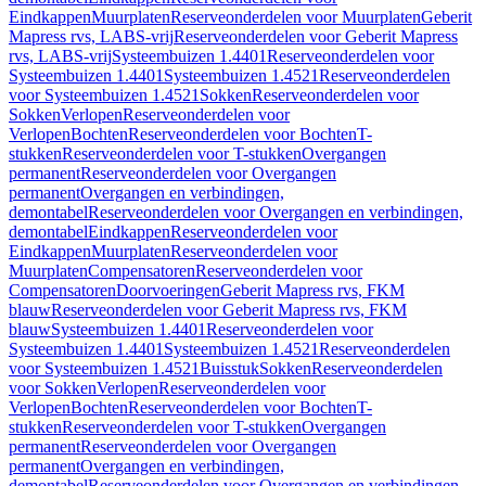
Eindkappen
Muurplaten
Reserveonderdelen voor Muurplaten
Geberit
Mapress rvs, LABS-vrij
Reserveonderdelen voor Geberit Mapress
rvs, LABS-vrij
Systeembuizen 1.4401
Reserveonderdelen voor
Systeembuizen 1.4401
Systeembuizen 1.4521
Reserveonderdelen
voor Systeembuizen 1.4521
Sokken
Reserveonderdelen voor
Sokken
Verlopen
Reserveonderdelen voor
Verlopen
Bochten
Reserveonderdelen voor Bochten
T-
stukken
Reserveonderdelen voor T-stukken
Overgangen
permanent
Reserveonderdelen voor Overgangen
permanent
Overgangen en verbindingen,
demontabel
Reserveonderdelen voor Overgangen en verbindingen,
demontabel
Eindkappen
Reserveonderdelen voor
Eindkappen
Muurplaten
Reserveonderdelen voor
Muurplaten
Compensatoren
Reserveonderdelen voor
Compensatoren
Doorvoeringen
Geberit Mapress rvs, FKM
blauw
Reserveonderdelen voor Geberit Mapress rvs, FKM
blauw
Systeembuizen 1.4401
Reserveonderdelen voor
Systeembuizen 1.4401
Systeembuizen 1.4521
Reserveonderdelen
voor Systeembuizen 1.4521
Buisstuk
Sokken
Reserveonderdelen
voor Sokken
Verlopen
Reserveonderdelen voor
Verlopen
Bochten
Reserveonderdelen voor Bochten
T-
stukken
Reserveonderdelen voor T-stukken
Overgangen
permanent
Reserveonderdelen voor Overgangen
permanent
Overgangen en verbindingen,
demontabel
Reserveonderdelen voor Overgangen en verbindingen,