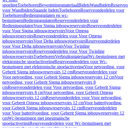
spoeling
Toebehoren
Bevestigingsmateriaal
Bidets
Wandbidets
Reserveo
voor Wandbidets
Staande bidets
Toebehoren
Reserveonderdelen voor
Toebehoren
Bedieningsplaten en wc-
besturingen
Bedieningsplaten
Reserveonderdelen voor
Bedieningsplaten
Voor Sigma inbouwreservoirs
Reserveonderdelen
voor Voor Sigma inbouwreservoirs
Voor Omega
inbouwreservoirs
Reserveonderdelen voor Voor Omega
inbouwreservoirs
Voor Delta inbouwreservoirs
Reserveonderdelen
voor Voor Delta inbouwreservoirs
Voor Twinline
inbouwreservoirs
Reserveonderdelen voor Voor Twinline
inbouwreservoirs
Toebehoren
Verbruiksmateriaal
Wc-besturingen met
elektronische spoelactivering
Reserveonderdelen voor Wc-
besturingen met elektronische spoelactivering
Voor netvoeding, voor
Geberit Sigma inbouwreservoirs 12 cm
Reserveonderdelen voor
Voor netvoeding, voor Geberit Sigma inbouwreservoirs 12 cm
Voor
netvoeding, voor Geberit Sigma inbouwreservoirs 8
cm
Reserveonderdelen voor Voor netvoeding, voor Geberit Sigma
inbouwreservoirs 8 cm
Voor netvoeding, voor Geberit Omega
inbouwreservoirs 12 cm
Reserveonderdelen voor Voor netvoeding,
voor Geberit Omega inbouwreservoirs 12 cm
Voor batterijvoeding,
voor Geberit Sigma inbouwreservoirs 12 cm
Reserveonderdelen
voor Voor batterijvoeding, voor Geberit Sigma inbouwreservoirs 12
cm
Wc-besturingen met pneumatische
spoelactivering
Reserveonderdelen voor Wc-besturingen met