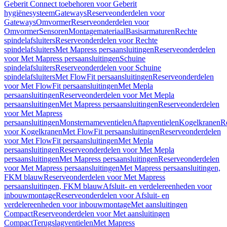
Geberit Connect toebehoren voor Geberit
hygiënesysteem
Gateways
Reserveonderdelen voor
Gateways
Omvormer
Reserveonderdelen voor
Omvormer
Sensoren
Montagemateriaal
Basisarmaturen
Rechte
spindelafsluiters
Reserveonderdelen voor Rechte
spindelafsluiters
Met Mapress persaansluitingen
Reserveonderdelen
voor Met Mapress persaansluitingen
Schuine
spindelafsluiters
Reserveonderdelen voor Schuine
spindelafsluiters
Met FlowFit persaansluitingen
Reserveonderdelen
voor Met FlowFit persaansluitingen
Met Mepla
persaansluitingen
Reserveonderdelen voor Met Mepla
persaansluitingen
Met Mapress persaansluitingen
Reserveonderdelen
voor Met Mapress
persaansluitingen
Monsternameventielen
Aftapventielen
Kogelkranen
R
voor Kogelkranen
Met FlowFit persaansluitingen
Reserveonderdelen
voor Met FlowFit persaansluitingen
Met Mepla
persaansluitingen
Reserveonderdelen voor Met Mepla
persaansluitingen
Met Mapress persaansluitingen
Reserveonderdelen
voor Met Mapress persaansluitingen
Met Mapress persaansluitingen,
FKM blauw
Reserveonderdelen voor Met Mapress
persaansluitingen, FKM blauw
Afsluit- en verdelereenheden voor
inbouwmontage
Reserveonderdelen voor Afsluit- en
verdelereenheden voor inbouwmontage
Met aansluitingen
Compact
Reserveonderdelen voor Met aansluitingen
Compact
Terugslagventielen
Met Mapress