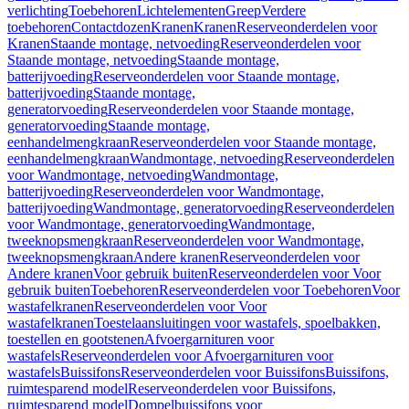
verlichting
Toebehoren
Lichtelementen
Greep
Verdere
toebehoren
Contactdozen
Kranen
Kranen
Reserveonderdelen voor
Kranen
Staande montage, netvoeding
Reserveonderdelen voor
Staande montage, netvoeding
Staande montage,
batterijvoeding
Reserveonderdelen voor Staande montage,
batterijvoeding
Staande montage,
generatorvoeding
Reserveonderdelen voor Staande montage,
generatorvoeding
Staande montage,
eenhandelmengkraan
Reserveonderdelen voor Staande montage,
eenhandelmengkraan
Wandmontage, netvoeding
Reserveonderdelen
voor Wandmontage, netvoeding
Wandmontage,
batterijvoeding
Reserveonderdelen voor Wandmontage,
batterijvoeding
Wandmontage, generatorvoeding
Reserveonderdelen
voor Wandmontage, generatorvoeding
Wandmontage,
tweeknopsmengkraan
Reserveonderdelen voor Wandmontage,
tweeknopsmengkraan
Andere kranen
Reserveonderdelen voor
Andere kranen
Voor gebruik buiten
Reserveonderdelen voor Voor
gebruik buiten
Toebehoren
Reserveonderdelen voor Toebehoren
Voor
wastafelkranen
Reserveonderdelen voor Voor
wastafelkranen
Toestelaansluitingen voor wastafels, spoelbakken,
toestellen en gootstenen
Afvoergarnituren voor
wastafels
Reserveonderdelen voor Afvoergarnituren voor
wastafels
Buissifons
Reserveonderdelen voor Buissifons
Buissifons,
ruimtesparend model
Reserveonderdelen voor Buissifons,
ruimtesparend model
Dompelbuissifons voor