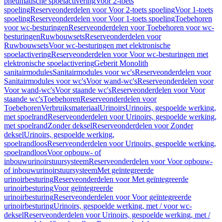
pneumatische spoelactivering
Voor 2-toets
spoeling
Reserveonderdelen voor Voor 2-toets spoeling
Voor 1-toets
spoeling
Reserveonderdelen voor Voor 1-toets spoeling
Toebehoren
voor wc-besturingen
Reserveonderdelen voor Toebehoren voor wc-
besturingen
Ruwbouwsets
Reserveonderdelen voor
Ruwbouwsets
Voor wc-besturingen met elektronische
spoelactivering
Reserveonderdelen voor Voor wc-besturingen met
elektronische spoelactivering
Geberit Monolith
sanitairmodules
Sanitairmodules voor wc's
Reserveonderdelen voor
Sanitairmodules voor wc's
Voor wand-wc's
Reserveonderdelen voor
Voor wand-wc's
Voor staande wc's
Reserveonderdelen voor Voor
staande wc's
Toebehoren
Reserveonderdelen voor
Toebehoren
Verbruiksmateriaal
Urinoirs
Urinoirs, gespoelde werking,
met spoelrand
Reserveonderdelen voor Urinoirs, gespoelde werking,
met spoelrand
Zonder deksel
Reserveonderdelen voor Zonder
deksel
Urinoirs, gespoelde werking,
spoelrandloos
Reserveonderdelen voor Urinoirs, gespoelde werking,
spoelrandloos
Voor opbouw- of
inbouwurinoirstuursysteem
Reserveonderdelen voor Voor opbouw-
of inbouwurinoirstuursysteem
Met geïntegreerde
urinoirbesturing
Reserveonderdelen voor Met geïntegreerde
urinoirbesturing
Voor geïntegreerde
urinoirbesturing
Reserveonderdelen voor Voor geïntegreerde
urinoirbesturing
Urinoirs, gespoelde werking, met / voor wc-
deksel
Reserveonderdelen voor Urinoirs, gespoelde werking, met /