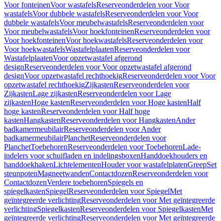
Voor fonteinen
Voor wastafels
Reserveonderdelen voor Voor
wastafels
Voor dubbele wastafels
Reserveonderdelen voor Voor
dubbele wastafels
Voor meubelwastafels
Reserveonderdelen voor
Voor meubelwastafels
Voor hoekfonteinen
Reserveonderdelen voor
Voor hoekfonteinen
Voor hoekwastafels
Reserveonderdelen voor
Voor hoekwastafels
Wastafelplaaten
Reserveonderdelen voor
Wastafelplaaten
Voor opzetwastafel afgerond
design
Reserveonderdelen voor Voor opzetwastafel afgerond
design
Voor opzetwastafel rechthoekig
Reserveonderdelen voor Voor
opzetwastafel rechthoekig
Zijkasten
Reserveonderdelen voor
Zijkasten
Lage zijkasten
Reserveonderdelen voor Lage
zijkasten
Hoge kasten
Reserveonderdelen voor Hoge kasten
Half
hoge kasten
Reserveonderdelen voor Half hoge
kasten
Hangkasten
Reserveonderdelen voor Hangkasten
Ander
badkamermeubilair
Reserveonderdelen voor Ander
badkamermeubilair
Planchet
Reserveonderdelen voor
Planchet
Toebehoren
Reserveonderdelen voor Toebehoren
Lade-
indelers voor schuifladen en indelingsboxen
Handdoekhouders en
handdoekhaken
Lichtelementen
Houder voor wastafelplaten
Greep
Set
steunpoten
Magneetwanden
Contactdozen
Reserveonderdelen voor
Contactdozen
Verdere toebehoren
Spiegels en
spiegelkasten
Spiegel
Reserveonderdelen voor Spiegel
Met
geïntegreerde verlichting
Reserveonderdelen voor Met geïntegreerde
verlichting
Spiegelkasten
Reserveonderdelen voor Spiegelkasten
Met
geïntegreerde verlichting
Reserveonderdelen voor Met geïntegreerde