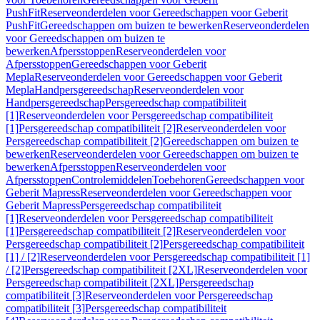
PushFit
Reserveonderdelen voor Gereedschappen voor Geberit
PushFit
Gereedschappen om buizen te bewerken
Reserveonderdelen
voor Gereedschappen om buizen te
bewerken
Afpersstoppen
Reserveonderdelen voor
Afpersstoppen
Gereedschappen voor Geberit
Mepla
Reserveonderdelen voor Gereedschappen voor Geberit
Mepla
Handpersgereedschap
Reserveonderdelen voor
Handpersgereedschap
Persgereedschap compatibiliteit
[1]
Reserveonderdelen voor Persgereedschap compatibiliteit
[1]
Persgereedschap compatibiliteit [2]
Reserveonderdelen voor
Persgereedschap compatibiliteit [2]
Gereedschappen om buizen te
bewerken
Reserveonderdelen voor Gereedschappen om buizen te
bewerken
Afpersstoppen
Reserveonderdelen voor
Afpersstoppen
Controlemiddelen
Toebehoren
Gereedschappen voor
Geberit Mapress
Reserveonderdelen voor Gereedschappen voor
Geberit Mapress
Persgereedschap compatibiliteit
[1]
Reserveonderdelen voor Persgereedschap compatibiliteit
[1]
Persgereedschap compatibiliteit [2]
Reserveonderdelen voor
Persgereedschap compatibiliteit [2]
Persgereedschap compatibiliteit
[1] / [2]
Reserveonderdelen voor Persgereedschap compatibiliteit [1]
/ [2]
Persgereedschap compatibiliteit [2XL]
Reserveonderdelen voor
Persgereedschap compatibiliteit [2XL]
Persgereedschap
compatibiliteit [3]
Reserveonderdelen voor Persgereedschap
compatibiliteit [3]
Persgereedschap compatibiliteit