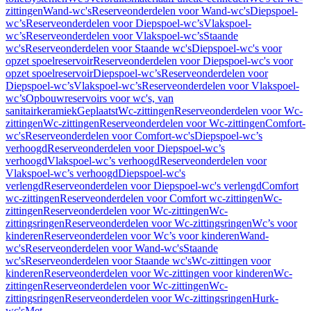
zittingen
Wand-wc's
Reserveonderdelen voor Wand-wc's
Diepspoel-
wc’s
Reserveonderdelen voor Diepspoel-wc’s
Vlakspoel-
wc’s
Reserveonderdelen voor Vlakspoel-wc’s
Staande
wc's
Reserveonderdelen voor Staande wc's
Diepspoel-wc's voor
opzet spoelreservoir
Reserveonderdelen voor Diepspoel-wc's voor
opzet spoelreservoir
Diepspoel-wc’s
Reserveonderdelen voor
Diepspoel-wc’s
Vlakspoel-wc’s
Reserveonderdelen voor Vlakspoel-
wc’s
Opbouwreservoirs voor wc's, van
sanitairkeramiek
Geplaatst
Wc-zittingen
Reserveonderdelen voor Wc-
zittingen
Wc-zittingen
Reserveonderdelen voor Wc-zittingen
Comfort-
wc's
Reserveonderdelen voor Comfort-wc's
Diepspoel-wc’s
verhoogd
Reserveonderdelen voor Diepspoel-wc’s
verhoogd
Vlakspoel-wc’s verhoogd
Reserveonderdelen voor
Vlakspoel-wc’s verhoogd
Diepspoel-wc's
verlengd
Reserveonderdelen voor Diepspoel-wc's verlengd
Comfort
wc-zittingen
Reserveonderdelen voor Comfort wc-zittingen
Wc-
zittingen
Reserveonderdelen voor Wc-zittingen
Wc-
zittingsringen
Reserveonderdelen voor Wc-zittingsringen
Wc’s voor
kinderen
Reserveonderdelen voor Wc’s voor kinderen
Wand-
wc's
Reserveonderdelen voor Wand-wc's
Staande
wc's
Reserveonderdelen voor Staande wc's
Wc-zittingen voor
kinderen
Reserveonderdelen voor Wc-zittingen voor kinderen
Wc-
zittingen
Reserveonderdelen voor Wc-zittingen
Wc-
zittingsringen
Reserveonderdelen voor Wc-zittingsringen
Hurk-
wc's
Met