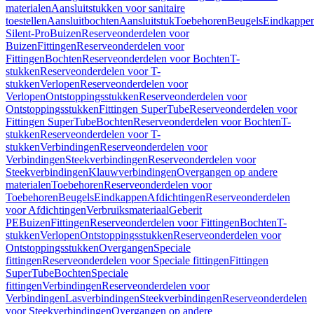
materialen
Aansluitstukken voor sanitaire
toestellen
Aansluitbochten
Aansluitstuk
Toebehoren
Beugels
Eindkappe
Silent-Pro
Buizen
Reserveonderdelen voor
Buizen
Fittingen
Reserveonderdelen voor
Fittingen
Bochten
Reserveonderdelen voor Bochten
T-
stukken
Reserveonderdelen voor T-
stukken
Verlopen
Reserveonderdelen voor
Verlopen
Ontstoppingsstukken
Reserveonderdelen voor
Ontstoppingsstukken
Fittingen SuperTube
Reserveonderdelen voor
Fittingen SuperTube
Bochten
Reserveonderdelen voor Bochten
T-
stukken
Reserveonderdelen voor T-
stukken
Verbindingen
Reserveonderdelen voor
Verbindingen
Steekverbindingen
Reserveonderdelen voor
Steekverbindingen
Klauwverbindingen
Overgangen op andere
materialen
Toebehoren
Reserveonderdelen voor
Toebehoren
Beugels
Eindkappen
Afdichtingen
Reserveonderdelen
voor Afdichtingen
Verbruiksmateriaal
Geberit
PE
Buizen
Fittingen
Reserveonderdelen voor Fittingen
Bochten
T-
stukken
Verlopen
Ontstoppingsstukken
Reserveonderdelen voor
Ontstoppingsstukken
Overgangen
Speciale
fittingen
Reserveonderdelen voor Speciale fittingen
Fittingen
SuperTube
Bochten
Speciale
fittingen
Verbindingen
Reserveonderdelen voor
Verbindingen
Lasverbindingen
Steekverbindingen
Reserveonderdelen
voor Steekverbindingen
Overgangen op andere