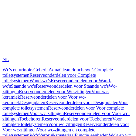
NL
Wc's en urinoirs
Geberit AquaClean douchewc’s
Complete
toiletsystemen
Reserveonderdelen voor Complete
toiletsystemen
Wand-wc's
Reserveonderdelen voor Wand-
wc's
Staande wc's
Reserveonderdelen voor Staande wc's
Wc-
zittingen
Reserveonderdelen voor Wc-zittingen
Voor wc-
keramiek
Reserveonderdelen voor Voor wc-
keramiek
Designplaten
Reserveonderdelen voor Designplaten
Voor
complete toiletsystemen
Reserveonderdelen voor Voor complete
toiletsystemen
Voor wc-zittingen
Reserveonderdelen voor Voor wc-
zittingen
Toebehoren
Reserveonderdelen voor Toebehoren
Voor
complete toiletsystemen
Voor wc-zittingen
Reserveonderdelen voor
Voor wc-zittingen
Voor wc-zittingen en complete
toiletsystemen
Wc's
Verbruiksmateriaal
Functie-eenheden
Wc's en wc-