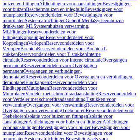
buizen en fittingen
Afdichtingen voor aansluitingen
Bevestigingen
voor buizen
Beschermbuizen en inleghulp
Bevestigingen voor
muurplaten
Reserveonderdelen voor Bevestigingen voor
muurplaten
Systeemafdichtingen
Geberit Mepla
Systeembuizen
drinkwater, ML
Systeembuizen verwarming,
ML
Fittingen
Reserveonderdelen voor
Fittingen
Koppelingen
Reserveonderdelen voor
Koppelingen
Verlopen
Reserveonderdelen voor
Verlopen
Bochten
Reserveonderdelen voor Bochten
T-
stukken
Reserveonderdelen voor T-stukken
Interne
circulatie
Reserveonderdelen voor Interne circulatie
Overgangen
permanent
Reserveonderdelen voor Overgangen
permanent
Overgangen en verbindingen,
demontabel
Reserveonderdelen voor Overgangen en verbindingen,
demontabel
Eindkappen
Reserveonderdelen voor
Eindkappen
Muurplaten
Reserveonderdelen voor
Muurplaten
Verdeler met schroefdraadaansluiting
Reserveonderdelen
voor Verdeler met schroefdraadaansluiting
T-stukken voor
verwarming
Overgangen voor verwarming
Reserveonderdelen voor
Overgangen voor verwarming
Toebehoren
Reserveonderdelen voor
Toebehoren
Isolatie voor buizen en fittingen
Isolatie voor
aansluitingen
Afdichtingen voor buizen en fittingen
Afdichtingen
voor aansluitingen
Bevestigingen voor buizen
Bevestigingen voor
muurplaten
Reserveonderdelen voor Bevestigingen voor
muurplaten
Systeemafdichtingen
Bevestiging-sets voor