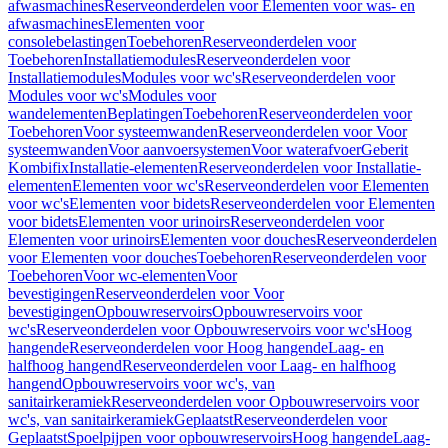
afwasmachines
Reserveonderdelen voor Elementen voor was- en
afwasmachines
Elementen voor
consolebelastingen
Toebehoren
Reserveonderdelen voor
Toebehoren
Installatiemodules
Reserveonderdelen voor
Installatiemodules
Modules voor wc's
Reserveonderdelen voor
Modules voor wc's
Modules voor
wandelementen
Beplatingen
Toebehoren
Reserveonderdelen voor
Toebehoren
Voor systeemwanden
Reserveonderdelen voor Voor
systeemwanden
Voor aanvoersystemen
Voor waterafvoer
Geberit
Kombifix
Installatie-elementen
Reserveonderdelen voor Installatie-
elementen
Elementen voor wc's
Reserveonderdelen voor Elementen
voor wc's
Elementen voor bidets
Reserveonderdelen voor Elementen
voor bidets
Elementen voor urinoirs
Reserveonderdelen voor
Elementen voor urinoirs
Elementen voor douches
Reserveonderdelen
voor Elementen voor douches
Toebehoren
Reserveonderdelen voor
Toebehoren
Voor wc-elementen
Voor
bevestigingen
Reserveonderdelen voor Voor
bevestigingen
Opbouwreservoirs
Opbouwreservoirs voor
wc's
Reserveonderdelen voor Opbouwreservoirs voor wc's
Hoog
hangende
Reserveonderdelen voor Hoog hangende
Laag- en
halfhoog hangend
Reserveonderdelen voor Laag- en halfhoog
hangend
Opbouwreservoirs voor wc's, van
sanitairkeramiek
Reserveonderdelen voor Opbouwreservoirs voor
wc's, van sanitairkeramiek
Geplaatst
Reserveonderdelen voor
Geplaatst
Spoelpijpen voor opbouwreservoirs
Hoog hangende
Laag-