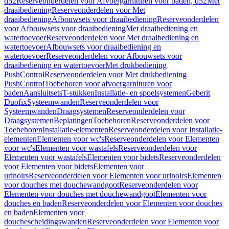
d52
Reserveonderdelen voor Afvoergarnituren voor baden, d52
Met
draaibediening
Reserveonderdelen voor Met
draaibediening
Afbouwsets voor draaibediening
Reserveonderdelen
voor Afbouwsets voor draaibediening
Met draaibediening en
watertoevoer
Reserveonderdelen voor Met draaibediening en
watertoevoer
Afbouwsets voor draaibediening en
watertoevoer
Reserveonderdelen voor Afbouwsets voor
draaibediening en watertoevoer
Met drukbediening
PushControl
Reserveonderdelen voor Met drukbediening
PushControl
Toebehoren voor afvoergarnituren voor
baden
Aansluitsets
T-stukken
Installatie- en spoelsystemen
Geberit
Duofix
Systeemwanden
Reserveonderdelen voor
Systeemwanden
Draagsystemen
Reserveonderdelen voor
Draagsystemen
Beplatingen
Toebehoren
Reserveonderdelen voor
Toebehoren
Installatie-elementen
Reserveonderdelen voor Installatie-
elementen
Elementen voor wc's
Reserveonderdelen voor Elementen
voor wc's
Elementen voor wastafels
Reserveonderdelen voor
Elementen voor wastafels
Elementen voor bidets
Reserveonderdelen
voor Elementen voor bidets
Elementen voor
urinoirs
Reserveonderdelen voor Elementen voor urinoirs
Elementen
voor douches met douchewandgoot
Reserveonderdelen voor
Elementen voor douches met douchewandgoot
Elementen voor
douches en baden
Reserveonderdelen voor Elementen voor douches
en baden
Elementen voor
douchescheidingswanden
Reserveonderdelen voor Elementen voor