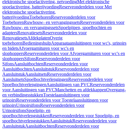
elektronische spoelactivering, netvoeding
Met elektronische
spoelactivering, batterijvoeding
Reserveonderdelen voor Met
elektronische spoelactivering,
batterijvoeding
Toebehoren
Reserveonderdelen voor
Toebehoren
Ruwbouw- en vervangingssets
Reserveonderdelen voor
Ruwbouw- en vervangingssets
Spoelpijpen, spoelbochten en
adapters
Renovatiesets
Reserveonderdelen voor
Renovatiesets
Afdekplaten
Overig
toebehoren
Bedieningshulp
Apparaataansluitingen voor wc's, urinoirs
en bidets
Afvoergarnituren voor wc's en
slophoppers
Reserveonderdelen voor Afvoergarnituren voor wc's en
slophoppers
Sifons
Reserveonderdelen voor
Sifons
Aansluitbochten
Reserveonderdelen voor
Aansluitbochten
Aansluitstuk
Reserveonderdelen voor
Aansluitstuk
Aansluitsets
Reserveonderdelen voor
Aansluitsets
Spoelbochtverlengingen
Reserveonderdelen voor
Spoelbochtverlengingen
Aansluitingen van PVC
Reserveonderdelen
voor Aansluitingen van PVC
Manchetten en afdekkappen
Overgang-
en verbindingsstukken
Toestelaansluitingen voor
urinoirs
Reserveonderdelen voor Toestelaansluitingen voor
urinoirs
Urinoirsifons
Reserveonderdelen voor
Urinoirsifons
Spoelpijp- en
spoelbochtverlengstukken
Reserveonderdelen voor Spoelpijp- en
spoelbochtverlengstukken
Aansluitstuk
Reserveonderdelen voor
Aansluitstuk
Aansluitbochten
Reserveonderdelen voor