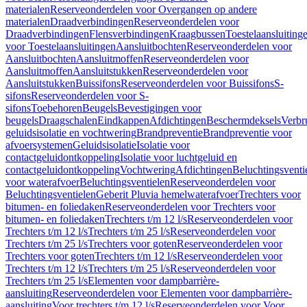
materialen
Reserveonderdelen voor Overgangen op andere
materialen
Draadverbindingen
Reserveonderdelen voor
Draadverbindingen
Flensverbindingen
Kraagbussen
Toestelaansluiting
voor Toestelaansluitingen
Aansluitbochten
Reserveonderdelen voor
Aansluitbochten
Aansluitmoffen
Reserveonderdelen voor
Aansluitmoffen
Aansluitstukken
Reserveonderdelen voor
Aansluitstukken
Buissifons
Reserveonderdelen voor Buissifons
S-
sifons
Reserveonderdelen voor S-
sifons
Toebehoren
Beugels
Bevestigingen voor
beugels
Draagschalen
Eindkappen
Afdichtingen
Beschermdeksels
Verbr
geluidsisolatie en vochtwering
Brandpreventie
Brandpreventie voor
afvoersystemen
Geluidsisolatie
Isolatie voor
contactgeluidontkoppeling
Isolatie voor luchtgeluid en
contactgeluidontkoppeling
Vochtwering
Afdichtingen
Beluchtingsventi
voor waterafvoer
Beluchtingsventielen
Reserveonderdelen voor
Beluchtingsventielen
Geberit Pluvia hemelwaterafvoer
Trechters voor
bitumen- en foliedaken
Reserveonderdelen voor Trechters voor
bitumen- en foliedaken
Trechters t/m 12 l/s
Reserveonderdelen voor
Trechters t/m 12 l/s
Trechters t/m 25 l/s
Reserveonderdelen voor
Trechters t/m 25 l/s
Trechters voor goten
Reserveonderdelen voor
Trechters voor goten
Trechters t/m 12 l/s
Reserveonderdelen voor
Trechters t/m 12 l/s
Trechters t/m 25 l/s
Reserveonderdelen voor
Trechters t/m 25 l/s
Elementen voor dampbarrière-
aansluiting
Reserveonderdelen voor Elementen voor dampbarrière-
aansluiting
Voor trechters t/m 12 l/s
Reserveonderdelen voor Voor