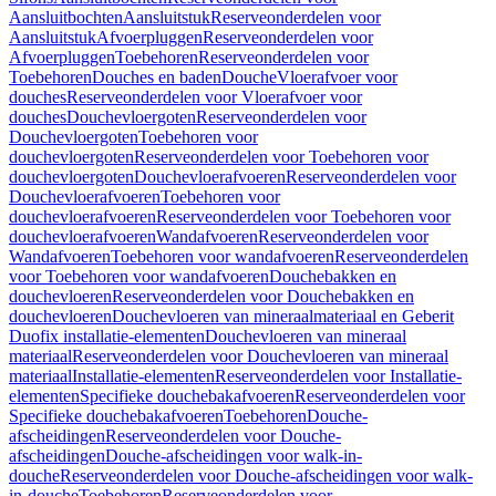
Aansluitbochten
Aansluitstuk
Reserveonderdelen voor
Aansluitstuk
Afvoerpluggen
Reserveonderdelen voor
Afvoerpluggen
Toebehoren
Reserveonderdelen voor
Toebehoren
Douches en baden
Douche
Vloerafvoer voor
douches
Reserveonderdelen voor Vloerafvoer voor
douches
Douchevloergoten
Reserveonderdelen voor
Douchevloergoten
Toebehoren voor
douchevloergoten
Reserveonderdelen voor Toebehoren voor
douchevloergoten
Douchevloerafvoeren
Reserveonderdelen voor
Douchevloerafvoeren
Toebehoren voor
douchevloerafvoeren
Reserveonderdelen voor Toebehoren voor
douchevloerafvoeren
Wandafvoeren
Reserveonderdelen voor
Wandafvoeren
Toebehoren voor wandafvoeren
Reserveonderdelen
voor Toebehoren voor wandafvoeren
Douchebakken en
douchevloeren
Reserveonderdelen voor Douchebakken en
douchevloeren
Douchevloeren van mineraalmateriaal en Geberit
Duofix installatie-elementen
Douchevloeren van mineraal
materiaal
Reserveonderdelen voor Douchevloeren van mineraal
materiaal
Installatie-elementen
Reserveonderdelen voor Installatie-
elementen
Specifieke douchebakafvoeren
Reserveonderdelen voor
Specifieke douchebakafvoeren
Toebehoren
Douche-
afscheidingen
Reserveonderdelen voor Douche-
afscheidingen
Douche-afscheidingen voor walk-in-
douche
Reserveonderdelen voor Douche-afscheidingen voor walk-
in-douche
Toebehoren
Reserveonderdelen voor