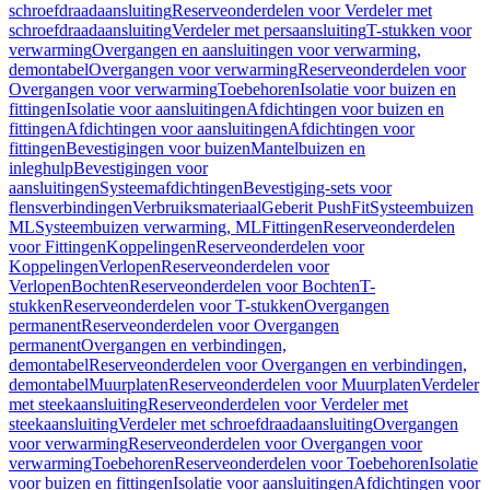
schroefdraadaansluiting
Reserveonderdelen voor Verdeler met
schroefdraadaansluiting
Verdeler met persaansluiting
T-stukken voor
verwarming
Overgangen en aansluitingen voor verwarming,
demontabel
Overgangen voor verwarming
Reserveonderdelen voor
Overgangen voor verwarming
Toebehoren
Isolatie voor buizen en
fittingen
Isolatie voor aansluitingen
Afdichtingen voor buizen en
fittingen
Afdichtingen voor aansluitingen
Afdichtingen voor
fittingen
Bevestigingen voor buizen
Mantelbuizen en
inleghulp
Bevestigingen voor
aansluitingen
Systeemafdichtingen
Bevestiging-sets voor
flensverbindingen
Verbruiksmateriaal
Geberit PushFit
Systeembuizen
ML
Systeembuizen verwarming, ML
Fittingen
Reserveonderdelen
voor Fittingen
Koppelingen
Reserveonderdelen voor
Koppelingen
Verlopen
Reserveonderdelen voor
Verlopen
Bochten
Reserveonderdelen voor Bochten
T-
stukken
Reserveonderdelen voor T-stukken
Overgangen
permanent
Reserveonderdelen voor Overgangen
permanent
Overgangen en verbindingen,
demontabel
Reserveonderdelen voor Overgangen en verbindingen,
demontabel
Muurplaten
Reserveonderdelen voor Muurplaten
Verdeler
met steekaansluiting
Reserveonderdelen voor Verdeler met
steekaansluiting
Verdeler met schroefdraadaansluiting
Overgangen
voor verwarming
Reserveonderdelen voor Overgangen voor
verwarming
Toebehoren
Reserveonderdelen voor Toebehoren
Isolatie
voor buizen en fittingen
Isolatie voor aansluitingen
Afdichtingen voor