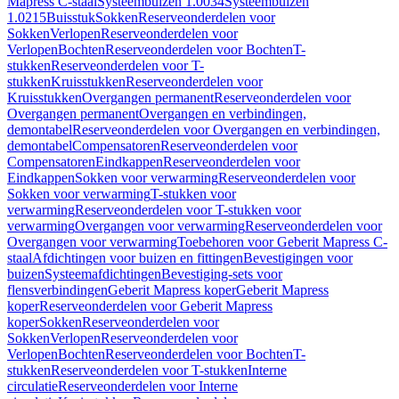
Mapress C-staal
Systeembuizen 1.0034
Systeembuizen
1.0215
Buisstuk
Sokken
Reserveonderdelen voor
Sokken
Verlopen
Reserveonderdelen voor
Verlopen
Bochten
Reserveonderdelen voor Bochten
T-
stukken
Reserveonderdelen voor T-
stukken
Kruisstukken
Reserveonderdelen voor
Kruisstukken
Overgangen permanent
Reserveonderdelen voor
Overgangen permanent
Overgangen en verbindingen,
demontabel
Reserveonderdelen voor Overgangen en verbindingen,
demontabel
Compensatoren
Reserveonderdelen voor
Compensatoren
Eindkappen
Reserveonderdelen voor
Eindkappen
Sokken voor verwarming
Reserveonderdelen voor
Sokken voor verwarming
T-stukken voor
verwarming
Reserveonderdelen voor T-stukken voor
verwarming
Overgangen voor verwarming
Reserveonderdelen voor
Overgangen voor verwarming
Toebehoren voor Geberit Mapress C-
staal
Afdichtingen voor buizen en fittingen
Bevestigingen voor
buizen
Systeemafdichtingen
Bevestiging-sets voor
flensverbindingen
Geberit Mapress koper
Geberit Mapress
koper
Reserveonderdelen voor Geberit Mapress
koper
Sokken
Reserveonderdelen voor
Sokken
Verlopen
Reserveonderdelen voor
Verlopen
Bochten
Reserveonderdelen voor Bochten
T-
stukken
Reserveonderdelen voor T-stukken
Interne
circulatie
Reserveonderdelen voor Interne