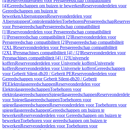
[4]
Reserveonderdelen voor Persgereedschap compatibiliteit
[4]
Gereedschappen om buizen te bewerken
Reserveonderdelen voor
Gereedschappen om buizen te
bewerken
Afpersstoppen
Reserveonderdelen voor
Afpersstoppen
Controlemiddelen
Toebehoren
Persgereedschap
Reserve
voor Persgereedschap
Persgereedschap compatibiliteit
[1]
Reserveonderdelen voor Persgereedschap compatibiliteit
[1]
Persgereedschap compatibiliteit [2]
Reserveonderdelen voor
Persgereedschap compatibiliteit [2]
Persgereedschap compatibiliteit
[2XL]
Reserveonderdelen voor Persgereedschap compatibiliteit
[2XL]
Persmachines compatibiliteit [4] / [2]
Reserveonderdelen voor
Persmachines compatibiliteit [4] / [2]
Universele
koffers
Reserveonderdelen voor Universele koffers
Universele
koffers
Reserveonderdelen voor Universele koffers
Gereedschappen
voor Geberit Silent-db20 / Geberit PE
Reserveonderdelen voor
Gereedschappen voor Geberit Silent-db20 / Geberit
PE
Elektrolasgereedschappen
Reserveonderdelen voor
Elektrolasgereedschappen
Toebehoren voor
elektrolasgereedschappen
Spiegellasgereedschappen
Reserveonderdele
voor Spiegellasgereedschappen
Toebehoren voor
spiegellasgereedschappen
Reserveonderdelen voor Toebehoren voor
spiegellasgereedschappen
Gereedschappen om buizen te
bewerken
Reserveonderdelen voor Gereedschappen om buizen te
bewerken
Toebehoren voor gereedschappen om buizen te
bewerken
Reserveonderdelen voor Toebehoren voor