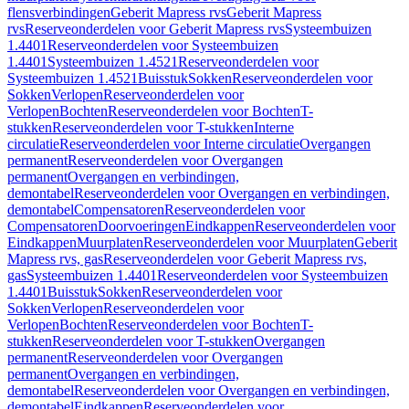
flensverbindingen
Geberit Mapress rvs
Geberit Mapress
rvs
Reserveonderdelen voor Geberit Mapress rvs
Systeembuizen
1.4401
Reserveonderdelen voor Systeembuizen
1.4401
Systeembuizen 1.4521
Reserveonderdelen voor
Systeembuizen 1.4521
Buisstuk
Sokken
Reserveonderdelen voor
Sokken
Verlopen
Reserveonderdelen voor
Verlopen
Bochten
Reserveonderdelen voor Bochten
T-
stukken
Reserveonderdelen voor T-stukken
Interne
circulatie
Reserveonderdelen voor Interne circulatie
Overgangen
permanent
Reserveonderdelen voor Overgangen
permanent
Overgangen en verbindingen,
demontabel
Reserveonderdelen voor Overgangen en verbindingen,
demontabel
Compensatoren
Reserveonderdelen voor
Compensatoren
Doorvoeringen
Eindkappen
Reserveonderdelen voor
Eindkappen
Muurplaten
Reserveonderdelen voor Muurplaten
Geberit
Mapress rvs, gas
Reserveonderdelen voor Geberit Mapress rvs,
gas
Systeembuizen 1.4401
Reserveonderdelen voor Systeembuizen
1.4401
Buisstuk
Sokken
Reserveonderdelen voor
Sokken
Verlopen
Reserveonderdelen voor
Verlopen
Bochten
Reserveonderdelen voor Bochten
T-
stukken
Reserveonderdelen voor T-stukken
Overgangen
permanent
Reserveonderdelen voor Overgangen
permanent
Overgangen en verbindingen,
demontabel
Reserveonderdelen voor Overgangen en verbindingen,
demontabel
Eindkappen
Reserveonderdelen voor