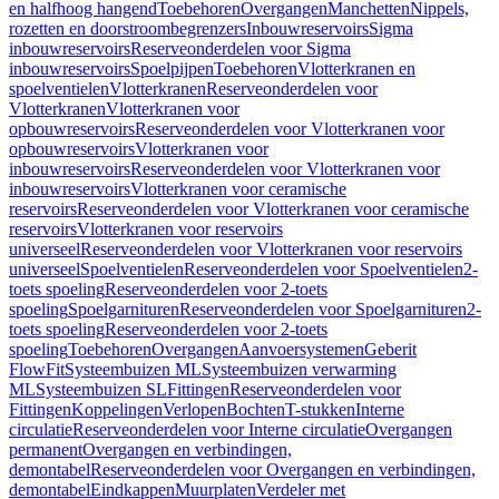
en halfhoog hangend
Toebehoren
Overgangen
Manchetten
Nippels,
rozetten en doorstroombegrenzers
Inbouwreservoirs
Sigma
inbouwreservoirs
Reserveonderdelen voor Sigma
inbouwreservoirs
Spoelpijpen
Toebehoren
Vlotterkranen en
spoelventielen
Vlotterkranen
Reserveonderdelen voor
Vlotterkranen
Vlotterkranen voor
opbouwreservoirs
Reserveonderdelen voor Vlotterkranen voor
opbouwreservoirs
Vlotterkranen voor
inbouwreservoirs
Reserveonderdelen voor Vlotterkranen voor
inbouwreservoirs
Vlotterkranen voor ceramische
reservoirs
Reserveonderdelen voor Vlotterkranen voor ceramische
reservoirs
Vlotterkranen voor reservoirs
universeel
Reserveonderdelen voor Vlotterkranen voor reservoirs
universeel
Spoelventielen
Reserveonderdelen voor Spoelventielen
2-
toets spoeling
Reserveonderdelen voor 2-toets
spoeling
Spoelgarnituren
Reserveonderdelen voor Spoelgarnituren
2-
toets spoeling
Reserveonderdelen voor 2-toets
spoeling
Toebehoren
Overgangen
Aanvoersystemen
Geberit
FlowFit
Systeembuizen ML
Systeembuizen verwarming
ML
Systeembuizen SL
Fittingen
Reserveonderdelen voor
Fittingen
Koppelingen
Verlopen
Bochten
T-stukken
Interne
circulatie
Reserveonderdelen voor Interne circulatie
Overgangen
permanent
Overgangen en verbindingen,
demontabel
Reserveonderdelen voor Overgangen en verbindingen,
demontabel
Eindkappen
Muurplaten
Verdeler met