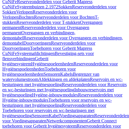
CuNiFe
Reserveonderdelen voor Geberit Mapress
CuNiFe
Systeembuizen 2.1972
Sokken
Reserveonderdelen voor
Sokken
Verlopen
Reserveonderdelen voor
Verlopen
Bochten
Reserveonderdelen voor Bochten
T-
stukken
Reserveonderdelen voor T-stukken
Overgangen
permanent
Reserveonderdelen voor Overgangen
permanent
Overgangen en verbindingen,
demontabel
Reserveonderdelen voor Overgangen en verbindingen,
demontabel
Doorvoeringen
Reserveonderdelen voor
Doorvoeringen
Toebehoren voor Geberit Mapress
CuNiFe
Systeemafdichtingen
Bevestiging-sets voor
flensverbindingen
Geberit
hygiënesysteem
Hygiënespoeleenheden
Reserveonderdelen voor
Hygiënespoeleenheden
Toebehoren voor
hygiënespoeleenheden
Sensoren
Kabels
Begrenzer van
watervolumestroom
Afdekkingen en afdekplaten
Reservoirs en wc-
besturingen met hygiënespoeling
Reserveonderdelen voor Reservoirs
en wc-besturingen met hygiënespoeling
Inbouwreservoirs met
hygiënespoeling
Hygiëne-inbouwmodules
Reserveonderdelen voor
Hygiëne-inbouwmodules
Toebehoren voor reservoirs en wc-
besturingen met hygiënespoeling
Reserveonderdelen voor
Toebehoren voor reservoirs en wc-besturingen met
hygiënespoeling
Sensoren
Kabel
Voedingsapparaten
Reserveonderdelen
voor Voedingsapparaten
Netwerkcomponenten
Geberit Connect
toebehoren voor Geberit hygiënesysteem
Reserveonderdelen voor