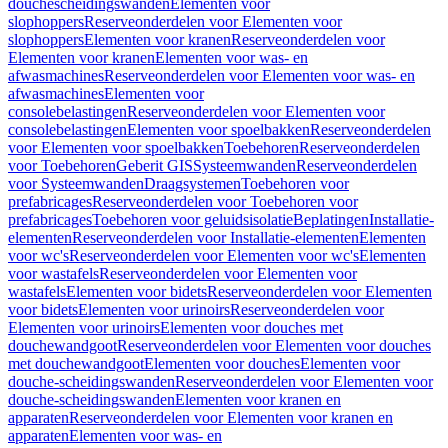
douchescheidingswanden
Elementen voor
slophoppers
Reserveonderdelen voor Elementen voor
slophoppers
Elementen voor kranen
Reserveonderdelen voor
Elementen voor kranen
Elementen voor was- en
afwasmachines
Reserveonderdelen voor Elementen voor was- en
afwasmachines
Elementen voor
consolebelastingen
Reserveonderdelen voor Elementen voor
consolebelastingen
Elementen voor spoelbakken
Reserveonderdelen
voor Elementen voor spoelbakken
Toebehoren
Reserveonderdelen
voor Toebehoren
Geberit GIS
Systeemwanden
Reserveonderdelen
voor Systeemwanden
Draagsystemen
Toebehoren voor
prefabricages
Reserveonderdelen voor Toebehoren voor
prefabricages
Toebehoren voor geluidsisolatie
Beplatingen
Installatie-
elementen
Reserveonderdelen voor Installatie-elementen
Elementen
voor wc's
Reserveonderdelen voor Elementen voor wc's
Elementen
voor wastafels
Reserveonderdelen voor Elementen voor
wastafels
Elementen voor bidets
Reserveonderdelen voor Elementen
voor bidets
Elementen voor urinoirs
Reserveonderdelen voor
Elementen voor urinoirs
Elementen voor douches met
douchewandgoot
Reserveonderdelen voor Elementen voor douches
met douchewandgoot
Elementen voor douches
Elementen voor
douche-scheidingswanden
Reserveonderdelen voor Elementen voor
douche-scheidingswanden
Elementen voor kranen en
apparaten
Reserveonderdelen voor Elementen voor kranen en
apparaten
Elementen voor was- en