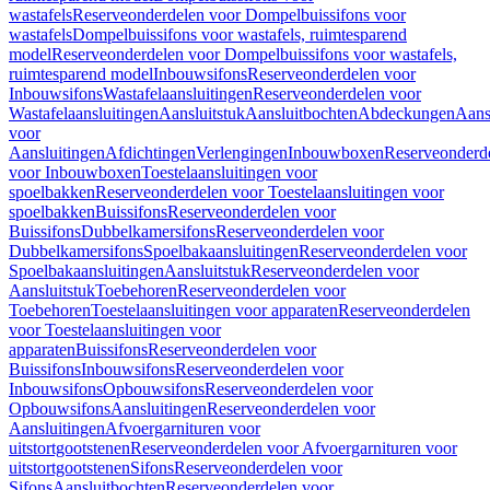
wastafels
Reserveonderdelen voor Dompelbuissifons voor
wastafels
Dompelbuissifons voor wastafels, ruimtesparend
model
Reserveonderdelen voor Dompelbuissifons voor wastafels,
ruimtesparend model
Inbouwsifons
Reserveonderdelen voor
Inbouwsifons
Wastafelaansluitingen
Reserveonderdelen voor
Wastafelaansluitingen
Aansluitstuk
Aansluitbochten
Abdeckungen
Aans
voor
Aansluitingen
Afdichtingen
Verlengingen
Inbouwboxen
Reserveonderd
voor Inbouwboxen
Toestelaansluitingen voor
spoelbakken
Reserveonderdelen voor Toestelaansluitingen voor
spoelbakken
Buissifons
Reserveonderdelen voor
Buissifons
Dubbelkamersifons
Reserveonderdelen voor
Dubbelkamersifons
Spoelbakaansluitingen
Reserveonderdelen voor
Spoelbakaansluitingen
Aansluitstuk
Reserveonderdelen voor
Aansluitstuk
Toebehoren
Reserveonderdelen voor
Toebehoren
Toestelaansluitingen voor apparaten
Reserveonderdelen
voor Toestelaansluitingen voor
apparaten
Buissifons
Reserveonderdelen voor
Buissifons
Inbouwsifons
Reserveonderdelen voor
Inbouwsifons
Opbouwsifons
Reserveonderdelen voor
Opbouwsifons
Aansluitingen
Reserveonderdelen voor
Aansluitingen
Afvoergarnituren voor
uitstortgootstenen
Reserveonderdelen voor Afvoergarnituren voor
uitstortgootstenen
Sifons
Reserveonderdelen voor
Sifons
Aansluitbochten
Reserveonderdelen voor