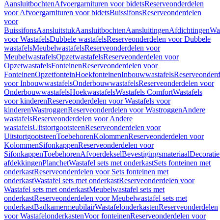
Aansluitbochten
Afvoergarnituren voor bidets
Reserveonderdelen
voor Afvoergarnituren voor bidets
Buissifons
Reserveonderdelen
voor
Buissifons
Aansluitstuk
Aansluitbochten
Aansluitingen
Afdichtingen
Was
voor Wastafels
Dubbele wastafels
Reserveonderdelen voor Dubbele
wastafels
Meubelwastafels
Reserveonderdelen voor
Meubelwastafels
Opzetwastafels
Reserveonderdelen voor
Opzetwastafels
Fonteinen
Reserveonderdelen voor
Fonteinen
Opzetfontein
Hoekfonteinen
Inbouwwastafels
Reserveonderd
voor Inbouwwastafels
Onderbouwwastafels
Reserveonderdelen voor
Onderbouwwastafels
Hoekwastafels
Wastafels Comfort
Wastafels
voor kinderen
Reserveonderdelen voor Wastafels voor
kinderen
Wastroggen
Reserveonderdelen voor Wastroggen
Andere
wastafels
Reserveonderdelen voor Andere
wastafels
Uitstortgootsteen
Reserveonderdelen voor
Uitstortgootsteen
Toebehoren
Kolommen
Reserveonderdelen voor
Kolommen
Sifonkappen
Reserveonderdelen voor
Sifonkappen
Toebehoren
Afvoerdeksel
Bevestigingsmateriaal
Decorati
afdekkingen
Planchet
Wastafel sets met onderkast
Sets fonteinen met
onderkast
Reserveonderdelen voor Sets fonteinen met
onderkast
Wastafel sets met onderkast
Reserveonderdelen voor
Wastafel sets met onderkast
Meubelwastafel sets met
onderkast
Reserveonderdelen voor Meubelwastafel sets met
onderkast
Badkamermeubilair
Wastafelonderkasten
Reserveonderdelen
voor Wastafelonderkasten
Voor fonteinen
Reserveonderdelen voor