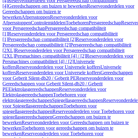
[4]
Reserveonderdelen voor Persgereedschap compatibiliteit
[4]
Gereedschappen om buizen te bewerken
Reserveonderdelen voor
Gereedschappen om buizen te
bewerken
Afpersstoppen
Reserveonderdelen voor
Afpersstoppen
Controlemiddelen
Toebehoren
Persgereedschap
Reserve
voor Persgereedschap
Persgereedschap compatibiliteit
[1]
Reserveonderdelen voor Persgereedschap compatibiliteit
[1]
Persgereedschap compatibiliteit [2]
Reserveonderdelen voor
Persgereedschap compatibiliteit [2]
Persgereedschap compatibiliteit
[2XL]
Reserveonderdelen voor Persgereedschap compatibiliteit
[2XL]
Persmachines compatibiliteit [4] / [2]
Reserveonderdelen voor
Persmachines compatibiliteit [4] / [2]
Universele
koffers
Reserveonderdelen voor Universele koffers
Universele
koffers
Reserveonderdelen voor Universele koffers
Gereedschappen
voor Geberit Silent-db20 / Geberit PE
Reserveonderdelen voor
Gereedschappen voor Geberit Silent-db20 / Geberit
PE
Elektrolasgereedschappen
Reserveonderdelen voor
Elektrolasgereedschappen
Toebehoren voor
elektrolasgereedschappen
Spiegellasgereedschappen
Reserveonderdele
voor Spiegellasgereedschappen
Toebehoren voor
spiegellasgereedschappen
Reserveonderdelen voor Toebehoren voor
spiegellasgereedschappen
Gereedschappen om buizen te
bewerken
Reserveonderdelen voor Gereedschappen om buizen te
bewerken
Toebehoren voor gereedschappen om buizen te
bewerken
Reserveonderdelen voor Toebehoren voor