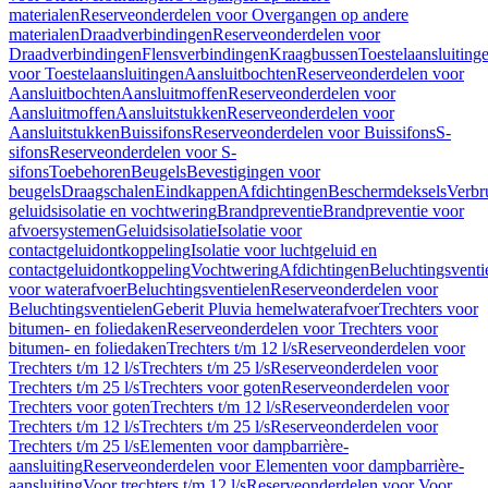
materialen
Reserveonderdelen voor Overgangen op andere
materialen
Draadverbindingen
Reserveonderdelen voor
Draadverbindingen
Flensverbindingen
Kraagbussen
Toestelaansluiting
voor Toestelaansluitingen
Aansluitbochten
Reserveonderdelen voor
Aansluitbochten
Aansluitmoffen
Reserveonderdelen voor
Aansluitmoffen
Aansluitstukken
Reserveonderdelen voor
Aansluitstukken
Buissifons
Reserveonderdelen voor Buissifons
S-
sifons
Reserveonderdelen voor S-
sifons
Toebehoren
Beugels
Bevestigingen voor
beugels
Draagschalen
Eindkappen
Afdichtingen
Beschermdeksels
Verbr
geluidsisolatie en vochtwering
Brandpreventie
Brandpreventie voor
afvoersystemen
Geluidsisolatie
Isolatie voor
contactgeluidontkoppeling
Isolatie voor luchtgeluid en
contactgeluidontkoppeling
Vochtwering
Afdichtingen
Beluchtingsventi
voor waterafvoer
Beluchtingsventielen
Reserveonderdelen voor
Beluchtingsventielen
Geberit Pluvia hemelwaterafvoer
Trechters voor
bitumen- en foliedaken
Reserveonderdelen voor Trechters voor
bitumen- en foliedaken
Trechters t/m 12 l/s
Reserveonderdelen voor
Trechters t/m 12 l/s
Trechters t/m 25 l/s
Reserveonderdelen voor
Trechters t/m 25 l/s
Trechters voor goten
Reserveonderdelen voor
Trechters voor goten
Trechters t/m 12 l/s
Reserveonderdelen voor
Trechters t/m 12 l/s
Trechters t/m 25 l/s
Reserveonderdelen voor
Trechters t/m 25 l/s
Elementen voor dampbarrière-
aansluiting
Reserveonderdelen voor Elementen voor dampbarrière-
aansluiting
Voor trechters t/m 12 l/s
Reserveonderdelen voor Voor