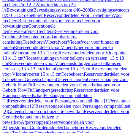
trechters t/m 12 l/s
Voor trechters t/m 25
l/s
Bevestigingen
Bevestigingssysteem d40–200
Bevestigingssysteem
d250–315
Toebehoren
Reserveonderdelen voor Toebehoren
Voor
trechters
Reserveonderdelen voor Voor trechters
Voor
bevestigingen
Conventionele
hemelwaterafvoer
Trechters
Reserveonderdelen voor
Trechters
Elementen voor dampbarrière-
aansluiting
Toebehoren
Vloerafvoer
Vloerafvoer voor binnen en
buiten
Reserveonderdelen voor Vloerafvoer voor binnen en
buiten
Vloerputten 13 x 13 cm
Reserveonderdelen voor Vloerputten
13 x 13 cm
Vloeraansluitingen voor balkons en terrassen, 13 x 13
cm
Reserveonderdelen voor Vloeraansluitingen voor balkons en
terrassen, 13 x 13 cm
Vloerafvoeren 15 x 15 cm
Reserveonderdelen
voor Vloerafvoeren 15 x 15 cm
Toebehoren
Reserveonderdelen voor
Toebehoren
Gereedschappen
Gereedschappen
Gereedschappen voor
Geberit FlowFit
Reserveonderdelen voor Gereedschappen voor
Geberit FlowFit
Handpersgereedschap
Reserveonderdelen voor
Handpersgereedschap
Perstangen compatibiliteit
[1]
Reserveonderdelen voor Perstangen compatibiliteit [1]
Perstangen
compatibiliteit [2]
Reserveonderdelen voor Perstangen compatibiliteit
[2]
Gereedschappen om buizen te bewerken
Reserveonderdelen voor
Gereedschappen om buizen te
bewerken
Afpersstoppen
Reserveonderdelen voor
Afpersstoppen
Controlemiddelen
Toebehoren
Reserveonderdelen
voor Toebehoren
Gereedschappen voor Geberit