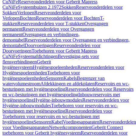
CuNiFe
Reserveonderdelen voor Geberit Mapress
CuNiFe
Systeembuizen 2.1972
Sokken
Reserveonderdelen voor
Sokken
Verlopen
Reserveonderdelen voor
Verlopen
Bochten
Reserveonderdelen voor Bochten
T-
stukken
Reserveonderdelen voor T-stukken
Overgangen
permanent
Reserveonderdelen voor Overgangen
permanent
Overgangen en verbindingen,
demontabel
Reserveonderdelen voor Overgangen en verbindingen,
demontabel
Doorvoeringen
Reserveonderdelen voor
Doorvoeringen
Toebehoren voor Geberit Mapress
CuNiFe
Systeemafdichtingen
Bevestiging-sets voor
flensverbindingen
Geberit
hygiënesysteem
Hygiënespoeleenheden
Reserveonderdelen voor
Hygiënespoeleenheden
Toebehoren voor
hygiënespoeleenheden
Sensoren
Kabels
Begrenzer van
watervolumestroom
Afdekkingen en afdekplaten
Reservoirs en wc-
besturingen met hygiënespoeling
Reserveonderdelen voor Reservoirs
en wc-besturingen met hygiënespoeling
Inbouwreservoirs met
hygiënespoeling
Hygiëne-inbouwmodules
Reserveonderdelen voor
Hygiëne-inbouwmodules
Toebehoren voor reservoirs en wc-
besturingen met hygiënespoeling
Reserveonderdelen voor
Toebehoren voor reservoirs en wc-besturingen met
hygiënespoeling
Sensoren
Kabel
Voedingsapparaten
Reserveonderdelen
voor Voedingsapparaten
Netwerkcomponenten
Geberit Connect
toebehoren voor Geberit hygiënesysteem
Reserveonderdelen voor