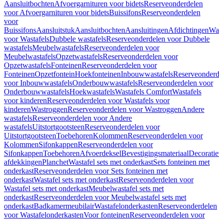
Aansluitbochten
Afvoergarnituren voor bidets
Reserveonderdelen
voor Afvoergarnituren voor bidets
Buissifons
Reserveonderdelen
voor
Buissifons
Aansluitstuk
Aansluitbochten
Aansluitingen
Afdichtingen
Was
voor Wastafels
Dubbele wastafels
Reserveonderdelen voor Dubbele
wastafels
Meubelwastafels
Reserveonderdelen voor
Meubelwastafels
Opzetwastafels
Reserveonderdelen voor
Opzetwastafels
Fonteinen
Reserveonderdelen voor
Fonteinen
Opzetfontein
Hoekfonteinen
Inbouwwastafels
Reserveonderd
voor Inbouwwastafels
Onderbouwwastafels
Reserveonderdelen voor
Onderbouwwastafels
Hoekwastafels
Wastafels Comfort
Wastafels
voor kinderen
Reserveonderdelen voor Wastafels voor
kinderen
Wastroggen
Reserveonderdelen voor Wastroggen
Andere
wastafels
Reserveonderdelen voor Andere
wastafels
Uitstortgootsteen
Reserveonderdelen voor
Uitstortgootsteen
Toebehoren
Kolommen
Reserveonderdelen voor
Kolommen
Sifonkappen
Reserveonderdelen voor
Sifonkappen
Toebehoren
Afvoerdeksel
Bevestigingsmateriaal
Decorati
afdekkingen
Planchet
Wastafel sets met onderkast
Sets fonteinen met
onderkast
Reserveonderdelen voor Sets fonteinen met
onderkast
Wastafel sets met onderkast
Reserveonderdelen voor
Wastafel sets met onderkast
Meubelwastafel sets met
onderkast
Reserveonderdelen voor Meubelwastafel sets met
onderkast
Badkamermeubilair
Wastafelonderkasten
Reserveonderdelen
voor Wastafelonderkasten
Voor fonteinen
Reserveonderdelen voor