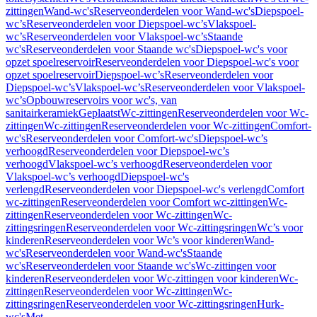
zittingen
Wand-wc's
Reserveonderdelen voor Wand-wc's
Diepspoel-
wc’s
Reserveonderdelen voor Diepspoel-wc’s
Vlakspoel-
wc’s
Reserveonderdelen voor Vlakspoel-wc’s
Staande
wc's
Reserveonderdelen voor Staande wc's
Diepspoel-wc's voor
opzet spoelreservoir
Reserveonderdelen voor Diepspoel-wc's voor
opzet spoelreservoir
Diepspoel-wc’s
Reserveonderdelen voor
Diepspoel-wc’s
Vlakspoel-wc’s
Reserveonderdelen voor Vlakspoel-
wc’s
Opbouwreservoirs voor wc's, van
sanitairkeramiek
Geplaatst
Wc-zittingen
Reserveonderdelen voor Wc-
zittingen
Wc-zittingen
Reserveonderdelen voor Wc-zittingen
Comfort-
wc's
Reserveonderdelen voor Comfort-wc's
Diepspoel-wc’s
verhoogd
Reserveonderdelen voor Diepspoel-wc’s
verhoogd
Vlakspoel-wc’s verhoogd
Reserveonderdelen voor
Vlakspoel-wc’s verhoogd
Diepspoel-wc's
verlengd
Reserveonderdelen voor Diepspoel-wc's verlengd
Comfort
wc-zittingen
Reserveonderdelen voor Comfort wc-zittingen
Wc-
zittingen
Reserveonderdelen voor Wc-zittingen
Wc-
zittingsringen
Reserveonderdelen voor Wc-zittingsringen
Wc’s voor
kinderen
Reserveonderdelen voor Wc’s voor kinderen
Wand-
wc's
Reserveonderdelen voor Wand-wc's
Staande
wc's
Reserveonderdelen voor Staande wc's
Wc-zittingen voor
kinderen
Reserveonderdelen voor Wc-zittingen voor kinderen
Wc-
zittingen
Reserveonderdelen voor Wc-zittingen
Wc-
zittingsringen
Reserveonderdelen voor Wc-zittingsringen
Hurk-
wc's
Met