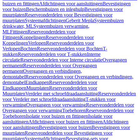
buizen en fittingen
Afdichtingen voor aansluitingen
Bevestigingen
voor buizen
Beschermbuizen en inleghulp
Bevestigingen voor
muurplaten
Reserveonderdelen voor Bevestigingen voor
muurplaten
Systeemafdichtingen
Geberit Mepla
Systeembuizen
drinkwater, ML
Systeembuizen verwarming,
ML
Fittingen
Reserveonderdelen voor
Fittingen
Koppelingen
Reserveonderdelen voor
Koppelingen
Verlopen
Reserveonderdelen voor
Verlopen
Bochten
Reserveonderdelen voor Bochten
T-
stukken
Reserveonderdelen voor T-stukken
Interne
circulatie
Reserveonderdelen voor Interne circulatie
Overgangen
permanent
Reserveonderdelen voor Overgangen
permanent
Overgangen en verbindingen,
demontabel
Reserveonderdelen voor Overgangen en verbindingen,
demontabel
Eindkappen
Reserveonderdelen voor
Eindkappen
Muurplaten
Reserveonderdelen voor
Muurplaten
Verdeler met schroefdraadaansluiting
Reserveonderdelen
voor Verdeler met schroefdraadaansluiting
T-stukken voor
verwarming
Overgangen voor verwarming
Reserveonderdelen voor
Overgangen voor verwarming
Toebehoren
Reserveonderdelen voor
Toebehoren
Isolatie voor buizen en fittingen
Isolatie voor
aansluitingen
Afdichtingen voor buizen en fittingen
Afdichtingen
voor aansluitingen
Bevestigingen voor buizen
Bevestigingen voor
muurplaten
Reserveonderdelen voor Bevestigingen voor
muurplaten
Systeemafdichtingen
Bevestiging-sets voor