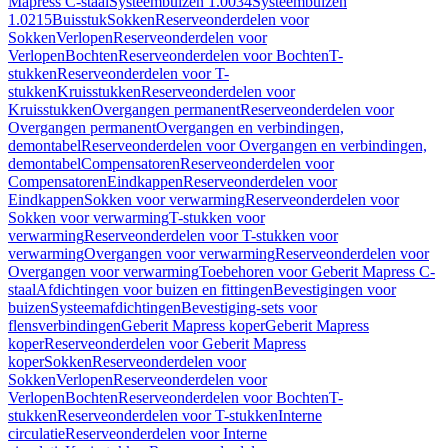
Mapress C-staal
Systeembuizen 1.0034
Systeembuizen
1.0215
Buisstuk
Sokken
Reserveonderdelen voor
Sokken
Verlopen
Reserveonderdelen voor
Verlopen
Bochten
Reserveonderdelen voor Bochten
T-
stukken
Reserveonderdelen voor T-
stukken
Kruisstukken
Reserveonderdelen voor
Kruisstukken
Overgangen permanent
Reserveonderdelen voor
Overgangen permanent
Overgangen en verbindingen,
demontabel
Reserveonderdelen voor Overgangen en verbindingen,
demontabel
Compensatoren
Reserveonderdelen voor
Compensatoren
Eindkappen
Reserveonderdelen voor
Eindkappen
Sokken voor verwarming
Reserveonderdelen voor
Sokken voor verwarming
T-stukken voor
verwarming
Reserveonderdelen voor T-stukken voor
verwarming
Overgangen voor verwarming
Reserveonderdelen voor
Overgangen voor verwarming
Toebehoren voor Geberit Mapress C-
staal
Afdichtingen voor buizen en fittingen
Bevestigingen voor
buizen
Systeemafdichtingen
Bevestiging-sets voor
flensverbindingen
Geberit Mapress koper
Geberit Mapress
koper
Reserveonderdelen voor Geberit Mapress
koper
Sokken
Reserveonderdelen voor
Sokken
Verlopen
Reserveonderdelen voor
Verlopen
Bochten
Reserveonderdelen voor Bochten
T-
stukken
Reserveonderdelen voor T-stukken
Interne
circulatie
Reserveonderdelen voor Interne