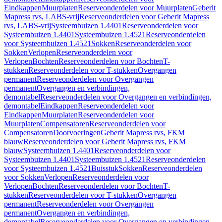
Eindkappen
Muurplaten
Reserveonderdelen voor Muurplaten
Geberit
Mapress rvs, LABS-vrij
Reserveonderdelen voor Geberit Mapress
rvs, LABS-vrij
Systeembuizen 1.4401
Reserveonderdelen voor
Systeembuizen 1.4401
Systeembuizen 1.4521
Reserveonderdelen
voor Systeembuizen 1.4521
Sokken
Reserveonderdelen voor
Sokken
Verlopen
Reserveonderdelen voor
Verlopen
Bochten
Reserveonderdelen voor Bochten
T-
stukken
Reserveonderdelen voor T-stukken
Overgangen
permanent
Reserveonderdelen voor Overgangen
permanent
Overgangen en verbindingen,
demontabel
Reserveonderdelen voor Overgangen en verbindingen,
demontabel
Eindkappen
Reserveonderdelen voor
Eindkappen
Muurplaten
Reserveonderdelen voor
Muurplaten
Compensatoren
Reserveonderdelen voor
Compensatoren
Doorvoeringen
Geberit Mapress rvs, FKM
blauw
Reserveonderdelen voor Geberit Mapress rvs, FKM
blauw
Systeembuizen 1.4401
Reserveonderdelen voor
Systeembuizen 1.4401
Systeembuizen 1.4521
Reserveonderdelen
voor Systeembuizen 1.4521
Buisstuk
Sokken
Reserveonderdelen
voor Sokken
Verlopen
Reserveonderdelen voor
Verlopen
Bochten
Reserveonderdelen voor Bochten
T-
stukken
Reserveonderdelen voor T-stukken
Overgangen
permanent
Reserveonderdelen voor Overgangen
permanent
Overgangen en verbindingen,
demontabel
Reserveonderdelen voor Overgangen en verbindingen,