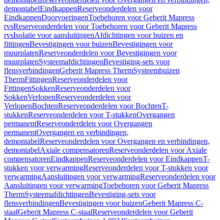
demontabel
Eindkappen
Reserveonderdelen voor
Eindkappen
Doorvoeringen
Toebehoren voor Geberit Mapress
rvs
Reserveonderdelen voor Toebehoren voor Geberit Mapress
rvs
Isolatie voor aansluitingen
Afdichtingen voor buizen en
fittingen
Bevestigingen voor buizen
Bevestigingen voor
muurplaten
Reserveonderdelen voor Bevestigingen voor
muurplaten
Systeemafdichtingen
Bevestiging-sets voor
flensverbindingen
Geberit Mapress Therm
Systeembuizen
Therm
Fittingen
Reserveonderdelen voor
Fittingen
Sokken
Reserveonderdelen voor
Sokken
Verlopen
Reserveonderdelen voor
Verlopen
Bochten
Reserveonderdelen voor Bochten
T-
stukken
Reserveonderdelen voor T-stukken
Overgangen
permanent
Reserveonderdelen voor Overgangen
permanent
Overgangen en verbindingen,
demontabel
Reserveonderdelen voor Overgangen en verbindingen,
demontabel
Axiale compensatoren
Reserveonderdelen voor Axiale
compensatoren
Eindkappen
Reserveonderdelen voor Eindkappen
T-
stukken voor verwarming
Reserveonderdelen voor T-stukken voor
verwarming
Aansluitingen voor verwarming
Reserveonderdelen voor
Aansluitingen voor verwarming
Toebehoren voor Geberit Mapress
Therm
Systeemafdichtingen
Bevestiging-sets voor
flensverbindingen
Bevestigingen voor buizen
Geberit Mapress C-
staal
Geberit Mapress C-staal
Reserveonderdelen voor Geberit