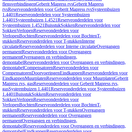
flensverbindingen
Geberit Mapress rvs
Geberit Mapress
rvs
Reserveonderdelen voor Geberit Mapress rvs
Systeembuizen
1.4401
Reserveonderdelen voor Systeembuizen
1.4401
Systeembuizen 1.4521
Reserveonderdelen voor
Systeembuizen 1.4521
Buisstuk
Sokken
Reserveonderdelen voor
Sokken
Verlopen
Reserveonderdelen voor
Verlopen
Bochten
Reserveonderdelen voor Bochten
T-
stukken
Reserveonderdelen voor T-stukken
Interne
circulatie
Reserveonderdelen voor Interne circulatie
Overgangen
permanent
Reserveonderdelen voor Overgangen
permanent
Overgangen en verbindingen,
demontabel
Reserveonderdelen voor Overgangen en verbindingen,
demontabel
Compensatoren
Reserveonderdelen voor
Compensatoren
Doorvoeringen
Eindkappen
Reserveonderdelen voor
Eindkappen
Muurplaten
Reserveonderdelen voor Muurplaten
Geberit
Mapress rvs, gas
Reserveonderdelen voor Geberit Mapress rvs,
gas
Systeembuizen 1.4401
Reserveonderdelen voor Systeembuizen
1.4401
Buisstuk
Sokken
Reserveonderdelen voor
Sokken
Verlopen
Reserveonderdelen voor
Verlopen
Bochten
Reserveonderdelen voor Bochten
T-
stukken
Reserveonderdelen voor T-stukken
Overgangen
permanent
Reserveonderdelen voor Overgangen
permanent
Overgangen en verbindingen,
demontabel
Reserveonderdelen voor Overgangen en verbindingen,
demontabel
Eindkappen
Reserveonderdelen voor