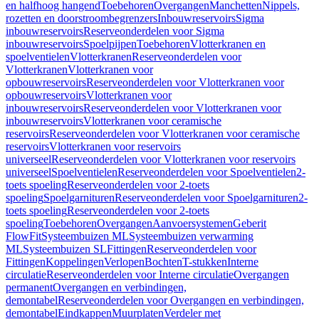
en halfhoog hangend
Toebehoren
Overgangen
Manchetten
Nippels,
rozetten en doorstroombegrenzers
Inbouwreservoirs
Sigma
inbouwreservoirs
Reserveonderdelen voor Sigma
inbouwreservoirs
Spoelpijpen
Toebehoren
Vlotterkranen en
spoelventielen
Vlotterkranen
Reserveonderdelen voor
Vlotterkranen
Vlotterkranen voor
opbouwreservoirs
Reserveonderdelen voor Vlotterkranen voor
opbouwreservoirs
Vlotterkranen voor
inbouwreservoirs
Reserveonderdelen voor Vlotterkranen voor
inbouwreservoirs
Vlotterkranen voor ceramische
reservoirs
Reserveonderdelen voor Vlotterkranen voor ceramische
reservoirs
Vlotterkranen voor reservoirs
universeel
Reserveonderdelen voor Vlotterkranen voor reservoirs
universeel
Spoelventielen
Reserveonderdelen voor Spoelventielen
2-
toets spoeling
Reserveonderdelen voor 2-toets
spoeling
Spoelgarnituren
Reserveonderdelen voor Spoelgarnituren
2-
toets spoeling
Reserveonderdelen voor 2-toets
spoeling
Toebehoren
Overgangen
Aanvoersystemen
Geberit
FlowFit
Systeembuizen ML
Systeembuizen verwarming
ML
Systeembuizen SL
Fittingen
Reserveonderdelen voor
Fittingen
Koppelingen
Verlopen
Bochten
T-stukken
Interne
circulatie
Reserveonderdelen voor Interne circulatie
Overgangen
permanent
Overgangen en verbindingen,
demontabel
Reserveonderdelen voor Overgangen en verbindingen,
demontabel
Eindkappen
Muurplaten
Verdeler met