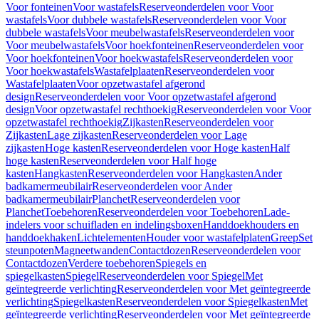
Voor fonteinen
Voor wastafels
Reserveonderdelen voor Voor
wastafels
Voor dubbele wastafels
Reserveonderdelen voor Voor
dubbele wastafels
Voor meubelwastafels
Reserveonderdelen voor
Voor meubelwastafels
Voor hoekfonteinen
Reserveonderdelen voor
Voor hoekfonteinen
Voor hoekwastafels
Reserveonderdelen voor
Voor hoekwastafels
Wastafelplaaten
Reserveonderdelen voor
Wastafelplaaten
Voor opzetwastafel afgerond
design
Reserveonderdelen voor Voor opzetwastafel afgerond
design
Voor opzetwastafel rechthoekig
Reserveonderdelen voor Voor
opzetwastafel rechthoekig
Zijkasten
Reserveonderdelen voor
Zijkasten
Lage zijkasten
Reserveonderdelen voor Lage
zijkasten
Hoge kasten
Reserveonderdelen voor Hoge kasten
Half
hoge kasten
Reserveonderdelen voor Half hoge
kasten
Hangkasten
Reserveonderdelen voor Hangkasten
Ander
badkamermeubilair
Reserveonderdelen voor Ander
badkamermeubilair
Planchet
Reserveonderdelen voor
Planchet
Toebehoren
Reserveonderdelen voor Toebehoren
Lade-
indelers voor schuifladen en indelingsboxen
Handdoekhouders en
handdoekhaken
Lichtelementen
Houder voor wastafelplaten
Greep
Set
steunpoten
Magneetwanden
Contactdozen
Reserveonderdelen voor
Contactdozen
Verdere toebehoren
Spiegels en
spiegelkasten
Spiegel
Reserveonderdelen voor Spiegel
Met
geïntegreerde verlichting
Reserveonderdelen voor Met geïntegreerde
verlichting
Spiegelkasten
Reserveonderdelen voor Spiegelkasten
Met
geïntegreerde verlichting
Reserveonderdelen voor Met geïntegreerde