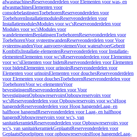
afwasmachines
Reserveonderdelen voor Elementen voor was- en
afwasmachines
Elementen voor
consolebelastingen
Toebehoren
Reserveonderdelen voor
Toebehoren
Installatiemodules
Reserveonderdelen voor
Installatiemodules
Modules voor wc's
Reserveonderdelen voor
Modules voor wc's
Modules voor
wandelementen
Beplatingen
Toebehoren
Reserveonderdelen voor
Toebehoren
Voor systeemwanden
Reserveonderdelen voor Voor
systeemwanden
Voor aanvoersystemen
Voor waterafvoer
Geberit
Kombifix
Installatie-elementen
Reserveonderdelen voor Installatie-
elementen
Elementen voor wc's
Reserveonderdelen voor Elementen
voor wc's
Elementen voor bidets
Reserveonderdelen voor Elementen
voor bidets
Elementen voor urinoirs
Reserveonderdelen voor
Elementen voor urinoirs
Elementen voor douches
Reserveonderdelen
voor Elementen voor douches
Toebehoren
Reserveonderdelen voor
Toebehoren
Voor wc-elementen
Voor
bevestigingen
Reserveonderdelen voor Voor
bevestigingen
Opbouwreservoirs
Opbouwreservoirs voor
wc's
Reserveonderdelen voor Opbouwreservoirs voor wc's
Hoog
hangende
Reserveonderdelen voor Hoog hangende
Laag- en
halfhoog hangend
Reserveonderdelen voor Laag- en halfhoog
hangend
Opbouwreservoirs voor wc's, van
sanitairkeramiek
Reserveonderdelen voor Opbouwreservoirs voor
wc's, van sanitairkeramiek
Geplaatst
Reserveonderdelen voor
Geplaatst
Spoelpijpen voor opbouwreservoirs
Hoog hangende
Laag-