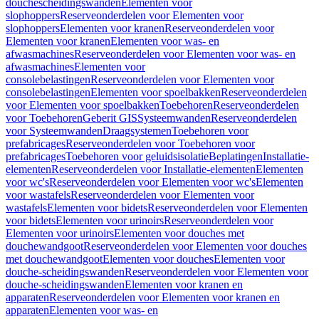
douchescheidingswanden
Elementen voor
slophoppers
Reserveonderdelen voor Elementen voor
slophoppers
Elementen voor kranen
Reserveonderdelen voor
Elementen voor kranen
Elementen voor was- en
afwasmachines
Reserveonderdelen voor Elementen voor was- en
afwasmachines
Elementen voor
consolebelastingen
Reserveonderdelen voor Elementen voor
consolebelastingen
Elementen voor spoelbakken
Reserveonderdelen
voor Elementen voor spoelbakken
Toebehoren
Reserveonderdelen
voor Toebehoren
Geberit GIS
Systeemwanden
Reserveonderdelen
voor Systeemwanden
Draagsystemen
Toebehoren voor
prefabricages
Reserveonderdelen voor Toebehoren voor
prefabricages
Toebehoren voor geluidsisolatie
Beplatingen
Installatie-
elementen
Reserveonderdelen voor Installatie-elementen
Elementen
voor wc's
Reserveonderdelen voor Elementen voor wc's
Elementen
voor wastafels
Reserveonderdelen voor Elementen voor
wastafels
Elementen voor bidets
Reserveonderdelen voor Elementen
voor bidets
Elementen voor urinoirs
Reserveonderdelen voor
Elementen voor urinoirs
Elementen voor douches met
douchewandgoot
Reserveonderdelen voor Elementen voor douches
met douchewandgoot
Elementen voor douches
Elementen voor
douche-scheidingswanden
Reserveonderdelen voor Elementen voor
douche-scheidingswanden
Elementen voor kranen en
apparaten
Reserveonderdelen voor Elementen voor kranen en
apparaten
Elementen voor was- en