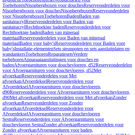
Toebehoren
Nisopbergboxen voor douches
Reserveonderdelen voor
Nisopbergboxen voor douches
Nisopbergboxen
Reserveonderdelen
voor Nisopbergboxen
Toebehoren
Baden
Baden van
sanitairacryl
Reserveonderdelen voor Baden van
sanitairacryl
Rechthoekige baden
Reserveonderdelen voor
Rechthoekige baden
Baden van mineraal
materiaal
Reserveonderdelen voor Baden van mineraal
materiaal
Baden voor baby's
Reserveonderdelen voor Baden voor
baby's
Installatie-elementen
Sets steunpoten en sets aansluitplaten en
wandankers
Toebehoren
Reparatiesets
Verdere
toebehoren
Apparaataansluitingen voor douches en
baden
Afvoergarnituren voor douchevloeren, d52
Reserveonderdelen
voor Afvoergarnituren voor douchevloeren, d52
Met
afvoerkap
Reserveonderdelen voor Met
afvoerkap
Afvoerdeksel
Reserveonderdelen voor
Afvoerdeksel
Afvoergarnituren voor douchevloeren,
d90
Reserveonderdelen voor Afvoergarnituren voor douchevloeren,
d90
Met afvoerkap
Reserveonderdelen voor Met afvoerkap
Zonder
afvoerkap
Reserveonderdelen voor Zonder
afvoerkap
Afvoerdeksel
Reserveonderdelen voor
Afvoerdeksel
Afvoergarnituren voor douchevloeren
Sestra
Reserveonderdelen voor Afvoergarnituren voor
douchevloeren Sestra
Zonder afvoerkap
Reserveonderdelen voor
Zonder afvoerkap
Afvoergarnituren voor baden,