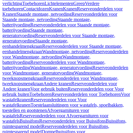
verlichting
Toebehoren
Lichtelementen
Greep
Verdere
toebehoren
Contactdozen
Kranen
Kranen
Reserveonderdelen voor
Kranen
Staande montage, netvoeding
Reserveonderdelen voor
Staande montage, netvoeding
Staande montage,
batterijvoeding
Reserveonderdelen voor Staande montage,
batterijvoeding
Staande montage,
generatorvoeding
Reserveonderdelen voor Staande montage,
generatorvoeding
Staande montage,
eenhandelmengkraan
Reserveonderdelen voor Staande montage,
eenhandelmengkraan
Wandmontage, netvoeding
Reserveonderdelen
voor Wandmontage, netvoeding
Wandmontage,
batterijvoeding
Reserveonderdelen voor Wandmontage,
batterijvoeding
Wandmontage, generatorvoeding
Reserveonderdelen
voor Wandmontage, generatorvoeding
Wandmontage,
tweeknopsmengkraan
Reserveonderdelen voor Wandmontage,
tweeknopsmengkraan
Andere kranen
Reserveonderdelen voor
Andere kranen
Voor gebruik buiten
Reserveonderdelen voor Voor
gebruik buiten
Toebehoren
Reserveonderdelen voor Toebehoren
Voor
wastafelkranen
Reserveonderdelen voor Voor
wastafelkranen
Toestelaansluitingen voor wastafels, spoelbakken,
toestellen en gootstenen
Afvoergarnituren voor
wastafels
Reserveonderdelen voor Afvoergarnituren voor
wastafels
Buissifons
Reserveonderdelen voor Buissifons
Buissifons,
ruimtesparend model
Reserveonderdelen voor Buissifons,
ruimtesparend model
Dompelbuissifons voor