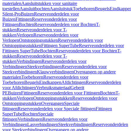
materialen
Aansluitstukken voor sanitaire
toestellen
Aansluitbochten
Aansluitstuk
Toebehoren
Beugels
Eindkappe
Silent-Pro
Buizen
Reserveonderdelen voor
Buizen
Fittingen
Reserveonderdelen voor
Fittingen
Bochten
Reserveonderdelen voor Bochten
T-
stukken
Reserveonderdelen voor T-
stukken
Verlopen
Reserveonderdelen voor
Verlopen
Ontstoppingsstukken
Reserveonderdelen voor
Ontstoppingsstukken
Fittingen SuperTube
Reserveonderdelen voor
Fittingen SuperTube
Bochten
Reserveonderdelen voor Bochten
T-
stukken
Reserveonderdelen voor T-
stukken
Verbindingen
Reserveonderdelen voor
Verbindingen
Steekverbindingen
Reserveonderdelen voor
Steekverbindingen
Klauwverbindingen
Overgangen op andere
materialen
Toebehoren
Reserveonderdelen voor
Toebehoren
Beugels
Eindkappen
Afdichtingen
Reserveonderdelen
voor Afdichtingen
Verbruiksmateriaal
Geberit
PE
Buizen
Fittingen
Reserveonderdelen voor Fittingen
Bochten
T-
stukken
Verlopen
Ontstoppingsstukken
Reserveonderdelen voor
Ontstoppingsstukken
Overgangen
Speciale
fittingen
Reserveonderdelen voor Speciale fittingen
Fittingen
SuperTube
Bochten
Speciale
fittingen
Verbindingen
Reserveonderdelen voor
Verbindingen
Lasverbindingen
Steekverbindingen
Reserveonderdelen
voor Steekverbindingen
Overgangen op andere