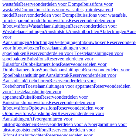
wastafels
Reserveonderdelen voor Dompelbuissifons voor
wastafels
Dompelbuissifons voor wastafels, ruimtesparend
model
Reserveonderdelen voor Dompelbuissifons voor wastafels,
ruimtesparend model
Inbouwsifons
Reserveonderdelen voor
Inbouwsifons
Wastafelaansluitingen
Reserveonderdelen voor
Wastafelaansluitingen
Aansluitstuk
Aansluitbochten
Abdeckungen
Aans
voor
Aansluitingen
Afdichtingen
Verlengingen
Inbouwboxen
Reserveonderd
voor Inbouwboxen
Toestelaansluitingen voor
spoelbakken
Reserveonderdelen voor Toestelaansluitingen voor
spoelbakken
Buissifons
Reserveonderdelen voor
Buissifons
Dubbelkamersifons
Reserveonderdelen voor
Dubbelkamersifons
Spoelbakaansluitingen
Reserveonderdelen voor
Spoelbakaansluitingen
Aansluitstuk
Reserveonderdelen voor
Aansluitstuk
Toebehoren
Reserveonderdelen voor
Toebehoren
Toestelaansluitingen voor apparaten
Reserveonderdelen
voor Toestelaansluitingen voor
apparaten
Buissifons
Reserveonderdelen voor
Buissifons
Inbouwsifons
Reserveonderdelen voor
Inbouwsifons
Opbouwsifons
Reserveonderdelen voor
Opbouwsifons
Aansluitingen
Reserveonderdelen voor
Aansluitingen
Afvoergarnituren voor
uitstortgootstenen
Reserveonderdelen voor Afvoergarnituren voor
uitstortgootstenen
Sifons
Reserveonderdelen voor
Sifons
Aansluitbochten
Reserveonderdelen voor