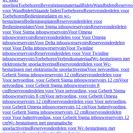
spoeling
Toebehoren
Bevestigingsmateriaal
Bidets
Wandbidets
Reserveo
voor Wandbidets
Staande bidets
Toebehoren
Reserveonderdelen voor
Toebehoren
Bedieningsplaten en wc-
besturingen
Bedieningsplaten
Reserveonderdelen voor
Bedieningsplaten
Voor Sigma inbouwreservoirs
Reserveonderdelen
voor Voor Sigma inbouwreservoirs
Voor Omega
inbouwreservoirs
Reserveonderdelen voor Voor Omega
inbouwreservoirs
Voor Delta inbouwreservoirs
Reserveonderdelen
voor Voor Delta inbouwreservoirs
Voor Twinline
inbouwreservoirs
Reserveonderdelen voor Voor Twinline
inbouwreservoirs
Toebehoren
Verbruiksmateriaal
Wc-besturingen met
elektronische spoelactivering
Reserveonderdelen voor Wc-
besturingen met elektronische spoelactivering
Voor netvoeding, voor
Geberit Sigma inbouwreservoirs 12 cm
Reserveonderdelen voor
Voor netvoeding, voor Geberit Sigma inbouwreservoirs 12 cm
Voor
netvoeding, voor Geberit Sigma inbouwreservoirs 8
cm
Reserveonderdelen voor Voor netvoeding, voor Geberit Sigma
inbouwreservoirs 8 cm
Voor netvoeding, voor Geberit Omega
inbouwreservoirs 12 cm
Reserveonderdelen voor Voor netvoeding,
voor Geberit Omega inbouwreservoirs 12 cm
Voor batterijvoeding,
voor Geberit Sigma inbouwreservoirs 12 cm
Reserveonderdelen
voor Voor batterijvoeding, voor Geberit Sigma inbouwreservoirs 12
cm
Wc-besturingen met pneumatische
spoelactivering
Reserveonderdelen voor Wc-besturingen met