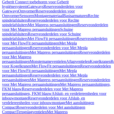
Geberit Connect toebehoren voor Geberit
hygiënesysteem
Gateways
Reserveonderdelen voor
Gateways
Omvormer
Reserveonderdelen voor
Omvormer
Sensoren
Montagemateriaal
Basisarmaturen
Rechte
spindelafsluiters
Reserveonderdelen voor Rechte
spindelafsluiters
Met Mapress persaansluitingen
Reserveonderdelen
voor Met Mapress persaansluitingen
Schuine
spindelafsluiters
Reserveonderdelen voor Schuine
spindelafsluiters
Met FlowFit persaansluitingen
Reserveonderdelen
voor Met FlowFit persaansluitingen
Met Mepla
persaansluitingen
Reserveonderdelen voor Met Mepla
persaansluitingen
Met Mapress persaansluitingen
Reserveonderdelen
voor Met Mapress
persaansluitingen
Monsternameventielen
Aftapventielen
Kogelkranen
R
voor Kogelkranen
Met FlowFit persaansluitingen
Reserveonderdelen
voor Met FlowFit persaansluitingen
Met Mepla
persaansluitingen
Reserveonderdelen voor Met Mepla
persaansluitingen
Met Mapress persaansluitingen
Reserveonderdelen
voor Met Mapress persaansluitingen
Met Mapress persaansluitingen,
FKM blauw
Reserveonderdelen voor Met Mapress
persaansluitingen, FKM blauw
Afsluit- en verdelereenheden voor
inbouwmontage
Reserveonderdelen voor Afsluit- en
verdelereenheden voor inbouwmontage
Met aansluitingen
Compact
Reserveonderdelen voor Met aansluitingen
Compact
Terugslagventielen
Met Mapress