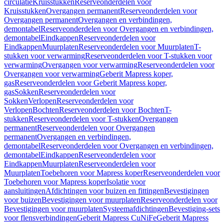
circulatie
Kruisstukken
Reserveonderdelen voor
Kruisstukken
Overgangen permanent
Reserveonderdelen voor
Overgangen permanent
Overgangen en verbindingen,
demontabel
Reserveonderdelen voor Overgangen en verbindingen,
demontabel
Eindkappen
Reserveonderdelen voor
Eindkappen
Muurplaten
Reserveonderdelen voor Muurplaten
T-
stukken voor verwarming
Reserveonderdelen voor T-stukken voor
verwarming
Overgangen voor verwarming
Reserveonderdelen voor
Overgangen voor verwarming
Geberit Mapress koper,
gas
Reserveonderdelen voor Geberit Mapress koper,
gas
Sokken
Reserveonderdelen voor
Sokken
Verlopen
Reserveonderdelen voor
Verlopen
Bochten
Reserveonderdelen voor Bochten
T-
stukken
Reserveonderdelen voor T-stukken
Overgangen
permanent
Reserveonderdelen voor Overgangen
permanent
Overgangen en verbindingen,
demontabel
Reserveonderdelen voor Overgangen en verbindingen,
demontabel
Eindkappen
Reserveonderdelen voor
Eindkappen
Muurplaten
Reserveonderdelen voor
Muurplaten
Toebehoren voor Mapress koper
Reserveonderdelen voor
Toebehoren voor Mapress koper
Isolatie voor
aansluitingen
Afdichtingen voor buizen en fittingen
Bevestigingen
voor buizen
Bevestigingen voor muurplaten
Reserveonderdelen voor
Bevestigingen voor muurplaten
Systeemafdichtingen
Bevestiging-sets
voor flensverbindingen
Geberit Mapress CuNiFe
Geberit Mapress