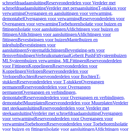
schroefdraadaansluiting
Reserveonderdelen voor Verdeler met
schroefdraadaansluiting
Verdeler met persaansluiting
T-stukken voor
verwarming
Overgangen en aansluitingen voor verwarming,
demontabel
Overgangen voor verwarming
Reserveonderdelen voor
Overgangen voor verwarming
Toebehoren
Isolatie voor buizen en
fittingen
Isolatie voor aansluitingen
Afdichtingen voor buizen en
fittingen
Afdichtingen voor aansluitingen
Afdichtingen voor
fittingen
Bevestigingen voor buizen
Mantelbuizen en
inleghulp
Bevestigingen voor
aansluitingen
Systeemafdichtingen
Bevestiging-sets voor
flensverbindingen
Verbruiksmateriaal
Geberit PushFit
Systeembuizen
ML
Systeembuizen verwarming, ML
Fittingen
Reserveonderdelen
voor Fittingen
Koppelingen
Reserveonderdelen voor
Koppelingen
Verlopen
Reserveonderdelen voor
Verlopen
Bochten
Reserveonderdelen voor Bochten
T-
stukken
Reserveonderdelen voor T-stukken
Overgangen
permanent
Reserveonderdelen voor Overgangen
permanent
Overgangen en verbindingen,
demontabel
Reserveonderdelen voor Overgangen en verbindingen,
demontabel
Muurplaten
Reserveonderdelen voor Muurplaten
Verdeler
met steekaansluiting
Reserveonderdelen voor Verdeler met
steekaansluiting
Verdeler met schroefdraadaansluiting
Overgangen
voor verwarming
Reserveonderdelen voor Overgangen voor
verwarming
Toebehoren
Reserveonderdelen voor Toebehoren
Isolatie
voor buizen en fittingen
Isolatie voor aansluitingen
Afdichtingen voor