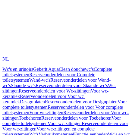
NL
Wc's en urinoirs
Geberit AquaClean douchewc’s
Complete
toiletsystemen
Reserveonderdelen voor Complete
toiletsystemen
Wand-wc's
Reserveonderdelen voor Wand-
wc's
Staande wc's
Reserveonderdelen voor Staande wc's
Wc-
zittingen
Reserveonderdelen voor Wc-zittingen
Voor wc-
keramiek
Reserveonderdelen voor Voor wc-
keramiek
Designplaten
Reserveonderdelen voor Designplaten
Voor
complete toiletsystemen
Reserveonderdelen voor Voor complete
toiletsystemen
Voor wc-zittingen
Reserveonderdelen voor Voor wc-
zittingen
Toebehoren
Reserveonderdelen voor Toebehoren
Voor
complete toiletsystemen
Voor wc-zittingen
Reserveonderdelen voor
Voor wc-zittingen
Voor wc-zittingen en complete
toiletsystemen
Wc's
Verbruiksmateriaal
Functie-eenheden
Wc's en wc-