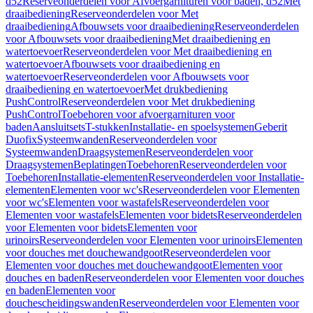
d52
Reserveonderdelen voor Afvoergarnituren voor baden, d52
Met
draaibediening
Reserveonderdelen voor Met
draaibediening
Afbouwsets voor draaibediening
Reserveonderdelen
voor Afbouwsets voor draaibediening
Met draaibediening en
watertoevoer
Reserveonderdelen voor Met draaibediening en
watertoevoer
Afbouwsets voor draaibediening en
watertoevoer
Reserveonderdelen voor Afbouwsets voor
draaibediening en watertoevoer
Met drukbediening
PushControl
Reserveonderdelen voor Met drukbediening
PushControl
Toebehoren voor afvoergarnituren voor
baden
Aansluitsets
T-stukken
Installatie- en spoelsystemen
Geberit
Duofix
Systeemwanden
Reserveonderdelen voor
Systeemwanden
Draagsystemen
Reserveonderdelen voor
Draagsystemen
Beplatingen
Toebehoren
Reserveonderdelen voor
Toebehoren
Installatie-elementen
Reserveonderdelen voor Installatie-
elementen
Elementen voor wc's
Reserveonderdelen voor Elementen
voor wc's
Elementen voor wastafels
Reserveonderdelen voor
Elementen voor wastafels
Elementen voor bidets
Reserveonderdelen
voor Elementen voor bidets
Elementen voor
urinoirs
Reserveonderdelen voor Elementen voor urinoirs
Elementen
voor douches met douchewandgoot
Reserveonderdelen voor
Elementen voor douches met douchewandgoot
Elementen voor
douches en baden
Reserveonderdelen voor Elementen voor douches
en baden
Elementen voor
douchescheidingswanden
Reserveonderdelen voor Elementen voor