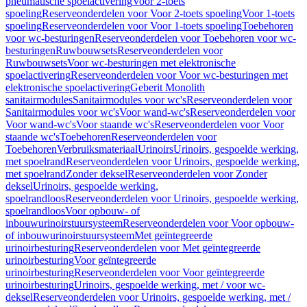
pneumatische spoelactivering
Voor 2-toets
spoeling
Reserveonderdelen voor Voor 2-toets spoeling
Voor 1-toets
spoeling
Reserveonderdelen voor Voor 1-toets spoeling
Toebehoren
voor wc-besturingen
Reserveonderdelen voor Toebehoren voor wc-
besturingen
Ruwbouwsets
Reserveonderdelen voor
Ruwbouwsets
Voor wc-besturingen met elektronische
spoelactivering
Reserveonderdelen voor Voor wc-besturingen met
elektronische spoelactivering
Geberit Monolith
sanitairmodules
Sanitairmodules voor wc's
Reserveonderdelen voor
Sanitairmodules voor wc's
Voor wand-wc's
Reserveonderdelen voor
Voor wand-wc's
Voor staande wc's
Reserveonderdelen voor Voor
staande wc's
Toebehoren
Reserveonderdelen voor
Toebehoren
Verbruiksmateriaal
Urinoirs
Urinoirs, gespoelde werking,
met spoelrand
Reserveonderdelen voor Urinoirs, gespoelde werking,
met spoelrand
Zonder deksel
Reserveonderdelen voor Zonder
deksel
Urinoirs, gespoelde werking,
spoelrandloos
Reserveonderdelen voor Urinoirs, gespoelde werking,
spoelrandloos
Voor opbouw- of
inbouwurinoirstuursysteem
Reserveonderdelen voor Voor opbouw-
of inbouwurinoirstuursysteem
Met geïntegreerde
urinoirbesturing
Reserveonderdelen voor Met geïntegreerde
urinoirbesturing
Voor geïntegreerde
urinoirbesturing
Reserveonderdelen voor Voor geïntegreerde
urinoirbesturing
Urinoirs, gespoelde werking, met / voor wc-
deksel
Reserveonderdelen voor Urinoirs, gespoelde werking, met /