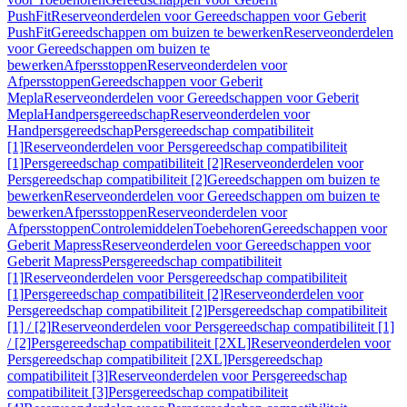
PushFit
Reserveonderdelen voor Gereedschappen voor Geberit
PushFit
Gereedschappen om buizen te bewerken
Reserveonderdelen
voor Gereedschappen om buizen te
bewerken
Afpersstoppen
Reserveonderdelen voor
Afpersstoppen
Gereedschappen voor Geberit
Mepla
Reserveonderdelen voor Gereedschappen voor Geberit
Mepla
Handpersgereedschap
Reserveonderdelen voor
Handpersgereedschap
Persgereedschap compatibiliteit
[1]
Reserveonderdelen voor Persgereedschap compatibiliteit
[1]
Persgereedschap compatibiliteit [2]
Reserveonderdelen voor
Persgereedschap compatibiliteit [2]
Gereedschappen om buizen te
bewerken
Reserveonderdelen voor Gereedschappen om buizen te
bewerken
Afpersstoppen
Reserveonderdelen voor
Afpersstoppen
Controlemiddelen
Toebehoren
Gereedschappen voor
Geberit Mapress
Reserveonderdelen voor Gereedschappen voor
Geberit Mapress
Persgereedschap compatibiliteit
[1]
Reserveonderdelen voor Persgereedschap compatibiliteit
[1]
Persgereedschap compatibiliteit [2]
Reserveonderdelen voor
Persgereedschap compatibiliteit [2]
Persgereedschap compatibiliteit
[1] / [2]
Reserveonderdelen voor Persgereedschap compatibiliteit [1]
/ [2]
Persgereedschap compatibiliteit [2XL]
Reserveonderdelen voor
Persgereedschap compatibiliteit [2XL]
Persgereedschap
compatibiliteit [3]
Reserveonderdelen voor Persgereedschap
compatibiliteit [3]
Persgereedschap compatibiliteit