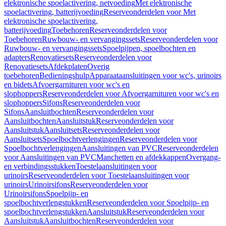
elektronische spoelactivering, netvoeding
Met elektronische
spoelactivering, batterijvoeding
Reserveonderdelen voor Met
elektronische spoelactivering,
batterijvoeding
Toebehoren
Reserveonderdelen voor
Toebehoren
Ruwbouw- en vervangingssets
Reserveonderdelen voor
Ruwbouw- en vervangingssets
Spoelpijpen, spoelbochten en
adapters
Renovatiesets
Reserveonderdelen voor
Renovatiesets
Afdekplaten
Overig
toebehoren
Bedieningshulp
Apparaataansluitingen voor wc's, urinoirs
en bidets
Afvoergarnituren voor wc's en
slophoppers
Reserveonderdelen voor Afvoergarnituren voor wc's en
slophoppers
Sifons
Reserveonderdelen voor
Sifons
Aansluitbochten
Reserveonderdelen voor
Aansluitbochten
Aansluitstuk
Reserveonderdelen voor
Aansluitstuk
Aansluitsets
Reserveonderdelen voor
Aansluitsets
Spoelbochtverlengingen
Reserveonderdelen voor
Spoelbochtverlengingen
Aansluitingen van PVC
Reserveonderdelen
voor Aansluitingen van PVC
Manchetten en afdekkappen
Overgang-
en verbindingsstukken
Toestelaansluitingen voor
urinoirs
Reserveonderdelen voor Toestelaansluitingen voor
urinoirs
Urinoirsifons
Reserveonderdelen voor
Urinoirsifons
Spoelpijp- en
spoelbochtverlengstukken
Reserveonderdelen voor Spoelpijp- en
spoelbochtverlengstukken
Aansluitstuk
Reserveonderdelen voor
Aansluitstuk
Aansluitbochten
Reserveonderdelen voor