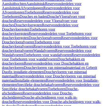
Aansluitbochten
Aansluitstuk
Reserveonderdelen voor
Aansluitstuk
Afvoerpluggen
Reserveonderdelen voor
Afvoerpluggen
Toebehoren
Reserveonderdelen voor
Toebehoren
Douches en baden
Douche
Vloerafvoer voor
douches
Reserveonderdelen voor Vloerafvoer voor
douches
Douchevloergoten
Reserveonderdelen voor
Douchevloergoten
Toebehoren voor
douchevloergoten
Reserveonderdelen voor Toebehoren voor
douchevloergoten
Douchevloerafvoeren
Reserveonderdelen voor
Douchevloerafvoeren
Toebehoren voor
douchevloerafvoeren
Reserveonderdelen voor Toebehoren voor
douchevloerafvoeren
Wandafvoeren
Reserveonderdelen voor
Wandafvoeren
Toebehoren voor wandafvoeren
Reserveonderdelen
voor Toebehoren voor wandafvoeren
Douchebakken en
douchevloeren
Reserveonderdelen voor Douchebakken en
douchevloeren
Douchevloeren van mineraalmateriaal en Geberit
Duofix installatie-elementen
Douchevloeren van mineraal
materiaal
Reserveonderdelen voor Douchevloeren van mineraal
materiaal
Installatie-elementen
Reserveonderdelen voor Installatie-
elementen
Specifieke douchebakafvoeren
Reserveonderdelen voor
Specifieke douchebakafvoeren
Toebehoren
Douche-
afscheidingen
Reserveonderdelen voor Douche-
afscheidingen
Douche-afscheidingen voor walk-in-
douche
Reserveonderdelen voor Douche-afscheidingen voor walk-
in-douche
Toebehoren
Reserveonderdelen voor