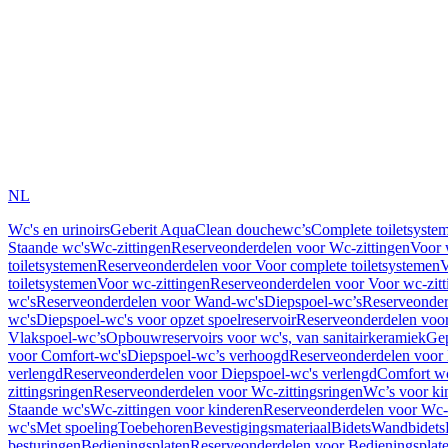
NL
Wc's en urinoirs
Geberit AquaClean douchewc’s
Complete toiletsyste
Staande wc's
Wc-zittingen
Reserveonderdelen voor Wc-zittingen
Voor 
toiletsystemen
Reserveonderdelen voor Voor complete toiletsystemen
V
toiletsystemen
Voor wc-zittingen
Reserveonderdelen voor Voor wc-zitt
wc's
Reserveonderdelen voor Wand-wc's
Diepspoel-wc’s
Reserveonder
wc's
Diepspoel-wc's voor opzet spoelreservoir
Reserveonderdelen voor
Vlakspoel-wc’s
Opbouwreservoirs voor wc's, van sanitairkeramiek
Gep
voor Comfort-wc's
Diepspoel-wc’s verhoogd
Reserveonderdelen voor
verlengd
Reserveonderdelen voor Diepspoel-wc's verlengd
Comfort wc
zittingsringen
Reserveonderdelen voor Wc-zittingsringen
Wc’s voor ki
Staande wc's
Wc-zittingen voor kinderen
Reserveonderdelen voor Wc-z
wc's
Met spoeling
Toebehoren
Bevestigingsmateriaal
Bidets
Wandbidets
besturingen
Bedieningsplaten
Reserveonderdelen voor Bedieningsplat