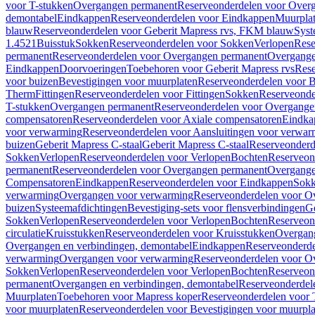
voor T-stukken
Overgangen permanent
Reserveonderdelen voor Over
demontabel
Eindkappen
Reserveonderdelen voor Eindkappen
Muurpla
blauw
Reserveonderdelen voor Geberit Mapress rvs, FKM blauw
Syst
1.4521
Buisstuk
Sokken
Reserveonderdelen voor Sokken
Verlopen
Rese
permanent
Reserveonderdelen voor Overgangen permanent
Overgange
Eindkappen
Doorvoeringen
Toebehoren voor Geberit Mapress rvs
Rese
voor buizen
Bevestigingen voor muurplaten
Reserveonderdelen voor B
Therm
Fittingen
Reserveonderdelen voor Fittingen
Sokken
Reserveonde
T-stukken
Overgangen permanent
Reserveonderdelen voor Overgange
compensatoren
Reserveonderdelen voor Axiale compensatoren
Eindka
voor verwarming
Reserveonderdelen voor Aansluitingen voor verwar
buizen
Geberit Mapress C-staal
Geberit Mapress C-staal
Reserveonderd
Sokken
Verlopen
Reserveonderdelen voor Verlopen
Bochten
Reserveon
permanent
Reserveonderdelen voor Overgangen permanent
Overgange
Compensatoren
Eindkappen
Reserveonderdelen voor Eindkappen
Sokk
verwarming
Overgangen voor verwarming
Reserveonderdelen voor O
buizen
Systeemafdichtingen
Bevestiging-sets voor flensverbindingen
Ge
Sokken
Verlopen
Reserveonderdelen voor Verlopen
Bochten
Reserveon
circulatie
Kruisstukken
Reserveonderdelen voor Kruisstukken
Overgan
Overgangen en verbindingen, demontabel
Eindkappen
Reserveonderd
verwarming
Overgangen voor verwarming
Reserveonderdelen voor O
Sokken
Verlopen
Reserveonderdelen voor Verlopen
Bochten
Reserveon
permanent
Overgangen en verbindingen, demontabel
Reserveonderdel
Muurplaten
Toebehoren voor Mapress koper
Reserveonderdelen voor 
voor muurplaten
Reserveonderdelen voor Bevestigingen voor muurpla