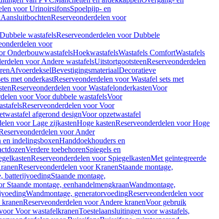
len voor Urinoirsifons
Spoelpijp- en
k
Aansluitbochten
Reserveonderdelen voor
Dubbele wastafels
Reserveonderdelen voor Dubbele
eonderdelen voor
or Onderbouwwastafels
Hoekwastafels
Wastafels Comfort
Wastafels
erdelen voor Andere wastafels
Uitstortgootsteen
Reserveonderdelen
ren
Afvoerdeksel
Bevestigingsmateriaal
Decoratieve
sets met onderkast
Reserveonderdelen voor Wastafel sets met
sten
Reserveonderdelen voor Wastafelonderkasten
Voor
delen voor Voor dubbele wastafels
Voor
stafels
Reserveonderdelen voor Voor
twastafel afgerond design
Voor opzetwastafel
elen voor Lage zijkasten
Hoge kasten
Reserveonderdelen voor Hoge
Reserveonderdelen voor Ander
n en indelingsboxen
Handdoekhouders en
actdozen
Verdere toebehoren
Spiegels en
egelkasten
Reserveonderdelen voor Spiegelkasten
Met geïntegreerde
ranen
Reserveonderdelen voor Kranen
Staande montage,
 batterijvoeding
Staande montage,
or Staande montage, eenhandelmengkraan
Wandmontage,
jvoeding
Wandmontage, generatorvoeding
Reserveonderdelen voor
 kranen
Reserveonderdelen voor Andere kranen
Voor gebruik
voor Voor wastafelkranen
Toestelaansluitingen voor wastafels,