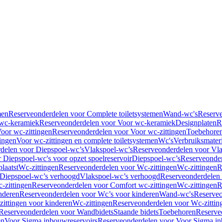
men
Reserveonderdelen voor Complete toiletsystemen
Wand-wc's
Reserv
wc-keramiek
Reserveonderdelen voor Voor wc-keramiek
Designplaten
R
oor wc-zittingen
Reserveonderdelen voor Voor wc-zittingen
Toebehore
ingen
Voor wc-zittingen en complete toiletsystemen
Wc's
Verbruiksmater
delen voor Diepspoel-wc’s
Vlakspoel-wc’s
Reserveonderdelen voor Vla
 Diepspoel-wc's voor opzet spoelreservoir
Diepspoel-wc’s
Reserveonder
laatst
Wc-zittingen
Reserveonderdelen voor Wc-zittingen
Wc-zittingen
R
 Diepspoel-wc’s verhoogd
Vlakspoel-wc’s verhoogd
Reserveonderdelen
-zittingen
Reserveonderdelen voor Comfort wc-zittingen
Wc-zittingen
R
nderen
Reserveonderdelen voor Wc’s voor kinderen
Wand-wc's
Reserveo
ittingen voor kinderen
Wc-zittingen
Reserveonderdelen voor Wc-zittin
Reserveonderdelen voor Wandbidets
Staande bidets
Toebehoren
Reserve
en
Voor Sigma inbouwreservoirs
Reserveonderdelen voor Voor Sigma in