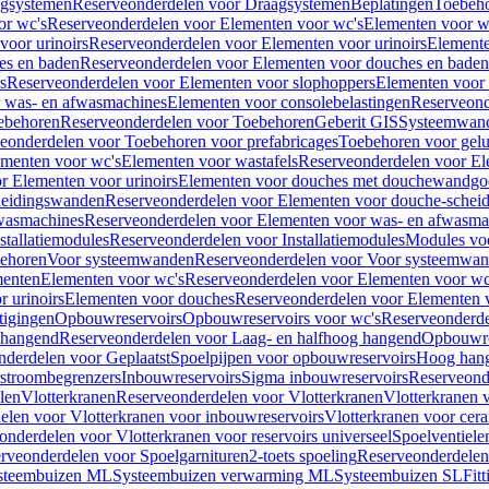
gsystemen
Reserveonderdelen voor Draagsystemen
Beplatingen
Toebeh
or wc's
Reserveonderdelen voor Elementen voor wc's
Elementen voor wa
voor urinoirs
Reserveonderdelen voor Elementen voor urinoirs
Element
es en baden
Reserveonderdelen voor Elementen voor douches en baden
s
Reserveonderdelen voor Elementen voor slophoppers
Elementen voor
 was- en afwasmachines
Elementen voor consolebelastingen
Reserveond
ebehoren
Reserveonderdelen voor Toebehoren
Geberit GIS
Systeemwan
eonderdelen voor Toebehoren voor prefabricages
Toebehoren voor gelui
ementen voor wc's
Elementen voor wastafels
Reserveonderdelen voor El
r Elementen voor urinoirs
Elementen voor douches met douchewandgo
heidingswanden
Reserveonderdelen voor Elementen voor douche-schei
wasmachines
Reserveonderdelen voor Elementen voor was- en afwasma
stallatiemodules
Reserveonderdelen voor Installatiemodules
Modules vo
behoren
Voor systeemwanden
Reserveonderdelen voor Voor systeemwa
menten
Elementen voor wc's
Reserveonderdelen voor Elementen voor wc
 urinoirs
Elementen voor douches
Reserveonderdelen voor Elementen 
tigingen
Opbouwreservoirs
Opbouwreservoirs voor wc's
Reserveonderde
 hangend
Reserveonderdelen voor Laag- en halfhoog hangend
Opbouwres
nderdelen voor Geplaatst
Spoelpijpen voor opbouwreservoirs
Hoog han
rstroombegrenzers
Inbouwreservoirs
Sigma inbouwreservoirs
Reserveond
len
Vlotterkranen
Reserveonderdelen voor Vlotterkranen
Vlotterkranen 
elen voor Vlotterkranen voor inbouwreservoirs
Vlotterkranen voor cera
onderdelen voor Vlotterkranen voor reservoirs universeel
Spoelventiele
rveonderdelen voor Spoelgarnituren
2-toets spoeling
Reserveonderdelen 
steembuizen ML
Systeembuizen verwarming ML
Systeembuizen SL
Fit