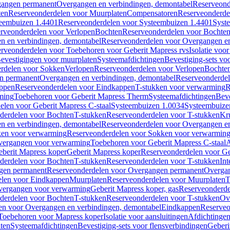
gangen permanent
Overgangen en verbindingen, demontabel
Reserveond
ten
Reserveonderdelen voor Muurplaten
Compensatoren
Reserveonderde
eembuizen 1.4401
Reserveonderdelen voor Systeembuizen 1.4401
Syst
rveonderdelen voor Verlopen
Bochten
Reserveonderdelen voor Bochte
n en verbindingen, demontabel
Reserveonderdelen voor Overgangen en
rveonderdelen voor Toebehoren voor Geberit Mapress rvs
Isolatie voor
evestigingen voor muurplaten
Systeemafdichtingen
Bevestiging-sets vo
rdelen voor Sokken
Verlopen
Reserveonderdelen voor Verlopen
Bochte
n permanent
Overgangen en verbindingen, demontabel
Reserveonderdel
ppen
Reserveonderdelen voor Eindkappen
T-stukken voor verwarming
R
ming
Toebehoren voor Geberit Mapress Therm
Systeemafdichtingen
Beve
elen voor Geberit Mapress C-staal
Systeembuizen 1.0034
Systeembuize
derdelen voor Bochten
T-stukken
Reserveonderdelen voor T-stukken
Kr
n en verbindingen, demontabel
Reserveonderdelen voor Overgangen en
en voor verwarming
Reserveonderdelen voor Sokken voor verwarmin
vergangen voor verwarming
Toebehoren voor Geberit Mapress C-staal
A
berit Mapress koper
Geberit Mapress koper
Reserveonderdelen voor Ge
derdelen voor Bochten
T-stukken
Reserveonderdelen voor T-stukken
Int
gen permanent
Reserveonderdelen voor Overgangen permanent
Overgan
elen voor Eindkappen
Muurplaten
Reserveonderdelen voor Muurplaten
T
vergangen voor verwarming
Geberit Mapress koper, gas
Reserveonderde
derdelen voor Bochten
T-stukken
Reserveonderdelen voor T-stukken
Ov
en voor Overgangen en verbindingen, demontabel
Eindkappen
Reserveo
Toebehoren voor Mapress koper
Isolatie voor aansluitingen
Afdichtingen
ten
Systeemafdichtingen
Bevestiging-sets voor flensverbindingen
Geberi