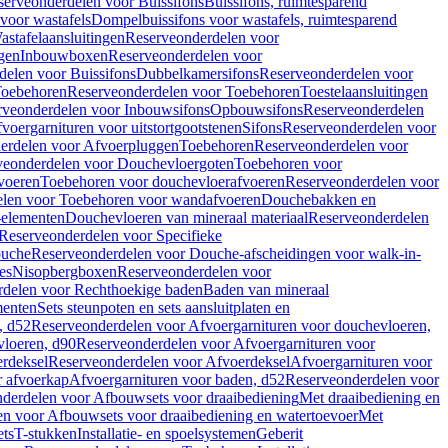
serveonderdelen voor Buissifons
Buissifons, ruimtesparend
voor wastafels
Dompelbuissifons voor wastafels, ruimtesparend
astafelaansluitingen
Reserveonderdelen voor
gen
Inbouwboxen
Reserveonderdelen voor
delen voor Buissifons
Dubbelkamersifons
Reserveonderdelen voor
oebehoren
Reserveonderdelen voor Toebehoren
Toestelaansluitingen
rveonderdelen voor Inbouwsifons
Opbouwsifons
Reserveonderdelen
oergarnituren voor uitstortgootstenen
Sifons
Reserveonderdelen voor
erdelen voor Afvoerpluggen
Toebehoren
Reserveonderdelen voor
veonderdelen voor Douchevloergoten
Toebehoren voor
voeren
Toebehoren voor douchevloerafvoeren
Reserveonderdelen voor
len voor Toebehoren voor wandafvoeren
Douchebakken en
-elementen
Douchevloeren van mineraal materiaal
Reserveonderdelen
Reserveonderdelen voor Specifieke
ouche
Reserveonderdelen voor Douche-afscheidingen voor walk-in-
es
Nisopbergboxen
Reserveonderdelen voor
delen voor Rechthoekige baden
Baden van mineraal
ementen
Sets steunpoten en sets aansluitplaten en
, d52
Reserveonderdelen voor Afvoergarnituren voor douchevloeren,
vloeren, d90
Reserveonderdelen voor Afvoergarnituren voor
rdeksel
Reserveonderdelen voor Afvoerdeksel
Afvoergarnituren voor
 afvoerkap
Afvoergarnituren voor baden, d52
Reserveonderdelen voor
derdelen voor Afbouwsets voor draaibediening
Met draaibediening en
n voor Afbouwsets voor draaibediening en watertoevoer
Met
ets
T-stukken
Installatie- en spoelsystemen
Geberit