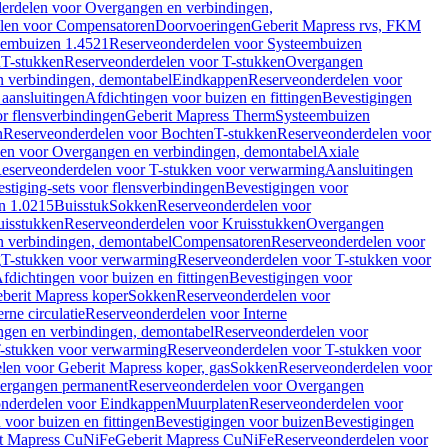
erdelen voor Overgangen en verbindingen,
len voor Compensatoren
Doorvoeringen
Geberit Mapress rvs, FKM
eembuizen 1.4521
Reserveonderdelen voor Systeembuizen
n
T-stukken
Reserveonderdelen voor T-stukken
Overgangen
 verbindingen, demontabel
Eindkappen
Reserveonderdelen voor
 aansluitingen
Afdichtingen voor buizen en fittingen
Bevestigingen
or flensverbindingen
Geberit Mapress Therm
Systeembuizen
n
Reserveonderdelen voor Bochten
T-stukken
Reserveonderdelen voor
en voor Overgangen en verbindingen, demontabel
Axiale
eserveonderdelen voor T-stukken voor verwarming
Aansluitingen
stiging-sets voor flensverbindingen
Bevestigingen voor
n 1.0215
Buisstuk
Sokken
Reserveonderdelen voor
uisstukken
Reserveonderdelen voor Kruisstukken
Overgangen
 verbindingen, demontabel
Compensatoren
Reserveonderdelen voor
g
T-stukken voor verwarming
Reserveonderdelen voor T-stukken voor
fdichtingen voor buizen en fittingen
Bevestigingen voor
berit Mapress koper
Sokken
Reserveonderdelen voor
erne circulatie
Reserveonderdelen voor Interne
gen en verbindingen, demontabel
Reserveonderdelen voor
-stukken voor verwarming
Reserveonderdelen voor T-stukken voor
len voor Geberit Mapress koper, gas
Sokken
Reserveonderdelen voor
ergangen permanent
Reserveonderdelen voor Overgangen
nderdelen voor Eindkappen
Muurplaten
Reserveonderdelen voor
 voor buizen en fittingen
Bevestigingen voor buizen
Bevestigingen
t Mapress CuNiFe
Geberit Mapress CuNiFe
Reserveonderdelen voor