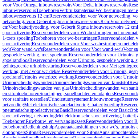
voor Voor Omega inbouwreservoirs
Voor Delta inbouwreservoirs
Rese
inbouwreservoirs
Toebehoren
Verbruiksmateriaal
Wc-besturingen met el
inbouwreservoirs 12 cm
Reserveonderdelen voor Voor netvoeding, vo
netvoeding, voor Geberit Sigma inbouwreservoirs 8 cm
Voor netvoedi
cm
Voor batterijvoeding, voor Geberit Sigma inbouwreservoirs 12 cm
spoelactivering
Reserveonderdelen voor Wc-besturingen met pneumati
1-toets spoeling
Toebehoren voor wc-besturingen
Reserveonderdelen v
spoelactivering
Reserveonderdelen voor Voor wc-besturingen met elekt
wc's
Voor wand-wc's
Reserveonderdelen voor Voor wand-wc's
Voor st
gespoelde werking, met spoelrand
Reserveonderdelen voor Urinoirs, 
spoelrandloos
Reserveonderdelen voor Urinoirs, gespoelde werking, s
geïntegreerde urinoirbesturing
Reserveonderdelen voor Met geïntegreer
werking, met / voor wc-deksel
Reserveonderdelen voor Urinoirs, gesp
spoelrand
Urinoirs waterloze werking
Reserveonderdelen voor Urinoir
Urinoirscheidingswanden
Urinoirscheidingswanden van kunststof
Rese
Urinoirscheidingswanden van glas
Urinoirscheidingswanden van sanit
en sifontoebehoren
Spoelpijpen, spoelbochten en adapters
Reserveonde
voor sanitaire toestellen
Urinoirstuursystemen
Inbouwmontage
Reserve
netvoeding
Met elektronische spoelactivering, batterijvoeding
Reserveo
pneumatische spoelactivering
Basic
Reserveonderdelen voor Basic
Op
spoelactivering, netvoeding
Met elektronische spoelactivering, batteri
Toebehoren
Ruwbouw- en vervangingssets
Reserveonderdelen voor R
toebehoren
Bedieningshulp
Apparaataansluitingen voor wc's, urinoirs 
slophoppers
Sifons
Reserveonderdelen voor Sifons
Aansluitbochten
Res
Aansluitsets
Spoelbochtverlengingen
Reserveonderdelen voor Spoelbo