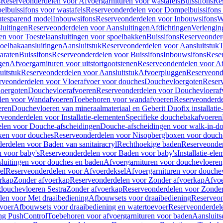
s
Reserveonderdelen voor Afvoergarnituren voor wastafels
Buissifons
Re
lbuissifons voor wastafels
Reserveonderdelen voor Dompelbuissifons 
mtesparend model
Inbouwsifons
Reserveonderdelen voor Inbouwsifons
W
luitingen
Reserveonderdelen voor Aansluitingen
Afdichtingen
Verlengin
n voor Toestelaansluitingen voor spoelbakken
Buissifons
Reserveonder
oelbakaansluitingen
Aansluitstuk
Reserveonderdelen voor Aansluitstuk
T
araten
Buissifons
Reserveonderdelen voor Buissifons
Inbouwsifons
Rese
gen
Afvoergarnituren voor uitstortgootstenen
Reserveonderdelen voor Afv
uitstuk
Reserveonderdelen voor Aansluitstuk
Afvoerpluggen
Reserveond
rveonderdelen voor Vloerafvoer voor douches
Douchevloergoten
Reser
loergoten
Douchevloerafvoeren
Reserveonderdelen voor Douchevloeraf
len voor Wandafvoeren
Toebehoren voor wandafvoeren
Reserveonderde
eren
Douchevloeren van mineraalmateriaal en Geberit Duofix installatie
veonderdelen voor Installatie-elementen
Specifieke douchebakafvoeren
len voor Douche-afscheidingen
Douche-afscheidingen voor walk-in-d
xen voor douches
Reserveonderdelen voor Nisopbergboxen voor douch
erdelen voor Baden van sanitairacryl
Rechthoekige baden
Reserveonder
 voor baby's
Reserveonderdelen voor Baden voor baby's
Installatie-el
luitingen voor douches en baden
Afvoergarnituren voor douchevloeren
el
Reserveonderdelen voor Afvoerdeksel
Afvoergarnituren voor douche
rkap
Zonder afvoerkap
Reserveonderdelen voor Zonder afvoerkap
Afvoe
douchevloeren Sestra
Zonder afvoerkap
Reserveonderdelen voor Zonder
len voor Met draaibediening
Afbouwsets voor draaibediening
Reserveon
voer
Afbouwsets voor draaibediening en watertoevoer
Reserveonderdele
ng PushControl
Toebehoren voor afvoergarnituren voor baden
Aansluits