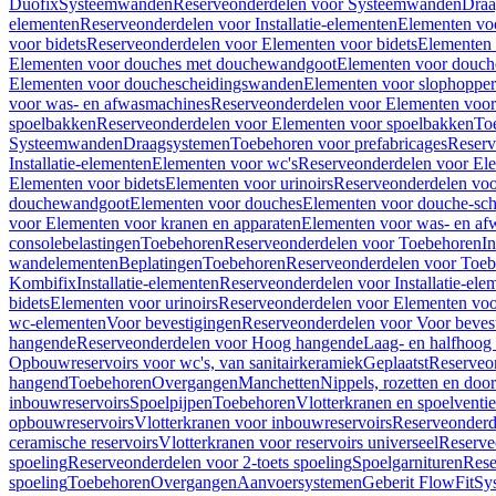
Duofix
Systeemwanden
Reserveonderdelen voor Systeemwanden
Draa
elementen
Reserveonderdelen voor Installatie-elementen
Elementen vo
voor bidets
Reserveonderdelen voor Elementen voor bidets
Elementen 
Elementen voor douches met douchewandgoot
Elementen voor douch
Elementen voor douchescheidingswanden
Elementen voor slophopper
voor was- en afwasmachines
Reserveonderdelen voor Elementen voor
spoelbakken
Reserveonderdelen voor Elementen voor spoelbakken
To
Systeemwanden
Draagsystemen
Toebehoren voor prefabricages
Reserv
Installatie-elementen
Elementen voor wc's
Reserveonderdelen voor El
Elementen voor bidets
Elementen voor urinoirs
Reserveonderdelen voo
douchewandgoot
Elementen voor douches
Elementen voor douche-sc
voor Elementen voor kranen en apparaten
Elementen voor was- en af
consolebelastingen
Toebehoren
Reserveonderdelen voor Toebehoren
In
wandelementen
Beplatingen
Toebehoren
Reserveonderdelen voor Toe
Kombifix
Installatie-elementen
Reserveonderdelen voor Installatie-ele
bidets
Elementen voor urinoirs
Reserveonderdelen voor Elementen voor
wc-elementen
Voor bevestigingen
Reserveonderdelen voor Voor beves
hangende
Reserveonderdelen voor Hoog hangende
Laag- en halfhoog
Opbouwreservoirs voor wc's, van sanitairkeramiek
Geplaatst
Reserveo
hangend
Toebehoren
Overgangen
Manchetten
Nippels, rozetten en doo
inbouwreservoirs
Spoelpijpen
Toebehoren
Vlotterkranen en spoelventie
opbouwreservoirs
Vlotterkranen voor inbouwreservoirs
Reserveonderd
ceramische reservoirs
Vlotterkranen voor reservoirs universeel
Reserve
spoeling
Reserveonderdelen voor 2-toets spoeling
Spoelgarnituren
Rese
spoeling
Toebehoren
Overgangen
Aanvoersystemen
Geberit FlowFit
Sy