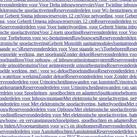
rveonderdelen voor Voor Delta inbouwreservoirs
Voor Twinline inbouw
ektronische spoelactivering
Reserveonderdelen voor Wc-besturingen met
or Geberit Sigma inbouwreservoirs 12 cm
Voor netvoeding, voor Geber
ng, voor Geberit Omega inbouwreservoirs 12 cm
Reserveonderdelen vo
Reserveonderdelen voor Voor batterijvoeding, voor Geberit Sigma inb
sche spoelactivering
Voor 2-toets spoeling
Reserveonderdelen voor Voor
oor Toebehoren voor wc-besturingen
Ruwbouwsets
Reserveonderdele
ronische spoelactivering
Geberit Monolith sanitairmodules
Sanitairmod
aande wc's
Reserveonderdelen voor Voor staande wc's
Toebehoren
Rese
gespoelde werking, met spoelrand
Zonder deksel
Reserveonderdelen voo
poelrandloos
Voor opbouw- of inbouwurinoirstuursysteem
Reserveonder
de urinoirbesturing
Voor geïntegreerde urinoirbesturing
Reserveonderdel
oelde werking, met / voor wc-deksel
Spoelrandloos
Reserveonderdelen 
s waterloze werking
Zonder deksel
Reserveonderdelen voor Zonder dek
rveonderdelen voor Urinoirscheidingswanden van kunststof
Urinoirsc
airkeramiek
Reserveonderdelen voor Urinoirscheidingswanden van sani
rdelen voor Spoelpijpen, spoelbochten en adapters
Spuitkoptoebehoren
onderdelen voor Inbouwmontage
Met elektronische spoelactivering, ne
nderdelen voor Met elektronische spoelactivering, batterijvoeding
Met p
bouw
Reserveonderdelen voor Opbouw
Met elektronische spoelactiveri
jvoeding
Reserveonderdelen voor Met elektronische spoelactivering, batt
uwbouw- en vervangingssets
Spoelpijpen, spoelbochten en adapters
Ren
en bidets
Afvoergarnituren voor wc's en slophoppers
Reserveonderdelen 
erveonderdelen voor Aansluitbochten
Aansluitstuk
Reserveonderdelen v
chtverlengingen
Aansluitingen van PVC
Reserveonderdelen voor Aansl