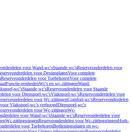
eonderdelen voor Wand-wc's
Staande wc's
Reserveonderdelen voor
eserveonderdelen voor Designplaten
Voor complete
n
Reserveonderdelen voor Toebehoren
Voor complete
iaal
Functie-eenheden
Wc's en wc-zittingen
Wand-
kspoel-wc’s
Staande wc's
Reserveonderdelen voor Staande
delen voor Diepspoel-wc’s
Vlakspoel-wc’s
Reserveonderdelen voor
eserveonderdelen voor Wc-zittingen
Comfort-wc's
Reserveonderdelen
 voor Vlakspoel-wc’s verhoogd
Diepspoel-wc's
eserveonderdelen voor Wc-zittingen
Wc-
nderdelen voor Wand-wc's
Staande wc's
Reserveonderdelen voor
gen
Wc-zittingsringen
Reserveonderdelen voor Wc-zittingsringen
Hurk-
onderdelen voor Toebehoren
Bedieningsplaten en wc-
bouwreservoirs
Voor Omega inbouwreservoirs
Reserveonderdelen