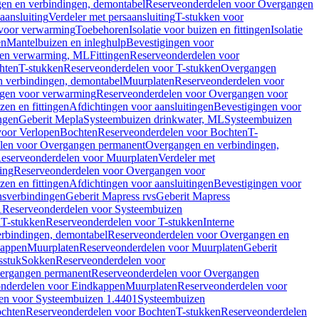
en en verbindingen, demontabel
Reserveonderdelen voor Overgangen
aansluiting
Verdeler met persaansluiting
T-stukken voor
voor verwarming
Toebehoren
Isolatie voor buizen en fittingen
Isolatie
en
Mantelbuizen en inleghulp
Bevestigingen voor
zen verwarming, ML
Fittingen
Reserveonderdelen voor
hten
T-stukken
Reserveonderdelen voor T-stukken
Overgangen
 verbindingen, demontabel
Muurplaten
Reserveonderdelen voor
gen voor verwarming
Reserveonderdelen voor Overgangen voor
zen en fittingen
Afdichtingen voor aansluitingen
Bevestigingen voor
ngen
Geberit Mepla
Systeembuizen drinkwater, ML
Systeembuizen
voor Verlopen
Bochten
Reserveonderdelen voor Bochten
T-
len voor Overgangen permanent
Overgangen en verbindingen,
eserveonderdelen voor Muurplaten
Verdeler met
ing
Reserveonderdelen voor Overgangen voor
zen en fittingen
Afdichtingen voor aansluitingen
Bevestigingen voor
ensverbindingen
Geberit Mapress rvs
Geberit Mapress
1
Reserveonderdelen voor Systeembuizen
n
T-stukken
Reserveonderdelen voor T-stukken
Interne
rbindingen, demontabel
Reserveonderdelen voor Overgangen en
kappen
Muurplaten
Reserveonderdelen voor Muurplaten
Geberit
sstuk
Sokken
Reserveonderdelen voor
ergangen permanent
Reserveonderdelen voor Overgangen
nderdelen voor Eindkappen
Muurplaten
Reserveonderdelen voor
en voor Systeembuizen 1.4401
Systeembuizen
chten
Reserveonderdelen voor Bochten
T-stukken
Reserveonderdelen