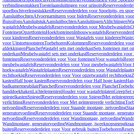
verbindingsstukken
Toestelaansluitingen voor urinoirs
Reserveonderdel
spoelbochtverlengstukken
Reserveonderdelen voor Spoelpijp- en spoe
Aansluitbochten
Afvoergarnituren voor bidets
Reserveonderdelen voor 
Buissifons
Aansluitstuk
Aansluitbochten
Aansluitingen
Afdichtingen
Was
wastafels
Meubelwastafels
Reserveonderdelen voor Meubelwastafels
O
Fonteinen
Opzetfontein
Hoekfonteinen
Inbouwwastafels
Reserveonderd
voor kinderen
Reserveonderdelen voor Wastafels voor kinderen
Wastr
voor Uitstortgootsteen
Toebehoren
Kolommen
Reserveonderdelen vo
afdekkingen
Planchet
Wastafel sets met onderkast
Sets fonteinen met o
onderkast
Meubelwastafel sets met onderkast
Reserveonderdelen voor 
fonteinen
Reserveonderdelen voor Voor fonteinen
Voor wastafels
Reser
meubelwastafels
Reserveonderdelen voor Voor meubelwastafels
Voor 
hoekwastafels
Wastafelplaaten
Reserveonderdelen voor Wastafelplaate
rechthoekig
Reserveonderdelen voor Voor opzetwastafel rechthoekig
Z
kasten
Half hoge kasten
Reserveonderdelen voor Half hoge kasten
Han
badkamermeubilair
Planchet
Reserveonderdelen voor Planchet
Toebeho
handdoekhaken
Lichtelementen
Houder voor wastafelplaten
Greep
Set 
spiegelkasten
Spiegel
Reserveonderdelen voor Spiegel
Met geïntegreerd
verlichting
Reserveonderdelen voor Met geïntegreerde verlichting
Toeb
netvoeding
Reserveonderdelen voor Staande montage, netvoeding
Sta
generatorvoeding
Reserveonderdelen voor Staande montage, generato
netvoeding
Reserveonderdelen voor Wandmontage, netvoeding
Wandmo
Wandmontage, generatorvoeding
Wandmontage, tweeknopsmengkraa
buiten
Reserveonderdelen voor Voor gebruik buiten
Toebehoren
Reser