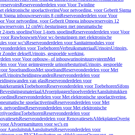
reservoirs
Reserveonderdelen voor Voor Twinline
 elektronische spoelactivering
Voor netvoeding, voor Geberit Sigma
it Sigma inbouwreservoirs 8 cm
Reserveonderdelen voor Voor
or Voor netvoeding, voor Geberit Omega inbouwreservoirs 12
ouwreservoirs 12 cm
Wc-besturingen met pneumatische
 2-toets spoeling
Voor 1-toets spoeling
Reserveonderdelen voor Voor
n voor Ruwbouwsets
Voor wc-besturingen met elektronische
ules voor wc's
Reserveonderdelen voor Sanitairmodules voor
rveonderdelen voor Toebehoren
Verbruiksmateriaal
Urinoirs
Urinoirs,
r Zonder deksel
Urinoirs, gespoelde werking,
delen voor Voor opbouw- of inbouwurinoirstuursysteem
Met
en voor Voor geïntegreerde urinoirbesturing
Urinoirs, gespoelde
voor Spoelrandloos
Met spoelrand
Reserveonderdelen voor Met
sel
Urinoirscheidingswanden
Reserveonderdelen voor
heidingswanden van glas
Reserveonderdelen voor
tairkeramiek
Toebehoren
Reserveonderdelen voor Toebehoren
Sifons
Bevestigingsmateriaal
Afvoerpluggen
Spoelverdeler
Aansluitstukken
tvoeding
Reserveonderdelen voor Met elektronische spoelactivering,
neumatische spoelactivering
Reserveonderdelen voor Met
ng, netvoeding
Reserveonderdelen voor Met elektronische
erijvoeding
Toebehoren
Reserveonderdelen voor
ovatiesets
Reserveonderdelen voor Renovatiesets
Afdekplaten
Overig
voor Afvoergarnituren voor wc's en
oor Aansluitstuk
Aansluitsets
Reserveonderdelen voor
uitingen van PVC
Manchetten en afdekkappen
Overgang- en