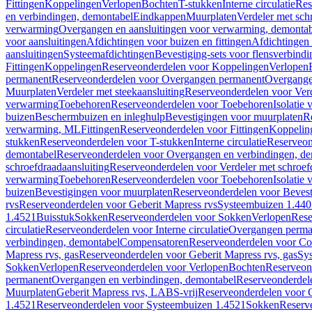
Fittingen
Koppelingen
Verlopen
Bochten
T-stukken
Interne circulatie
Res
en verbindingen, demontabel
Eindkappen
Muurplaten
Verdeler met sch
verwarming
Overgangen en aansluitingen voor verwarming, demonta
voor aansluitingen
Afdichtingen voor buizen en fittingen
Afdichtingen 
aansluitingen
Systeemafdichtingen
Bevestiging-sets voor flensverbind
Fittingen
Koppelingen
Reserveonderdelen voor Koppelingen
Verlopen
permanent
Reserveonderdelen voor Overgangen permanent
Overgange
Muurplaten
Verdeler met steekaansluiting
Reserveonderdelen voor Verd
verwarming
Toebehoren
Reserveonderdelen voor Toebehoren
Isolatie 
buizen
Beschermbuizen en inleghulp
Bevestigingen voor muurplaten
R
verwarming, ML
Fittingen
Reserveonderdelen voor Fittingen
Koppelin
stukken
Reserveonderdelen voor T-stukken
Interne circulatie
Reserveond
demontabel
Reserveonderdelen voor Overgangen en verbindingen, d
schroefdraadaansluiting
Reserveonderdelen voor Verdeler met schroef
verwarming
Toebehoren
Reserveonderdelen voor Toebehoren
Isolatie 
buizen
Bevestigingen voor muurplaten
Reserveonderdelen voor Bevest
rvs
Reserveonderdelen voor Geberit Mapress rvs
Systeembuizen 1.440
1.4521
Buisstuk
Sokken
Reserveonderdelen voor Sokken
Verlopen
Rese
circulatie
Reserveonderdelen voor Interne circulatie
Overgangen perma
verbindingen, demontabel
Compensatoren
Reserveonderdelen voor C
Mapress rvs, gas
Reserveonderdelen voor Geberit Mapress rvs, gas
Sy
Sokken
Verlopen
Reserveonderdelen voor Verlopen
Bochten
Reserveon
permanent
Overgangen en verbindingen, demontabel
Reserveonderdel
Muurplaten
Geberit Mapress rvs, LABS-vrij
Reserveonderdelen voor G
1.4521
Reserveonderdelen voor Systeembuizen 1.4521
Sokken
Reserv