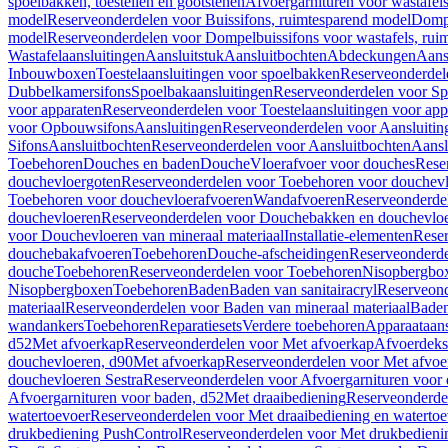
spoelbakken, toestellen en gootstenen
Afvoergarnituren voor wastafel
model
Reserveonderdelen voor Buissifons, ruimtesparend model
Dompe
model
Reserveonderdelen voor Dompelbuissifons voor wastafels, rui
Wastafelaansluitingen
Aansluitstuk
Aansluitbochten
Abdeckungen
Aans
Inbouwboxen
Toestelaansluitingen voor spoelbakken
Reserveonderdele
Dubbelkamersifons
Spoelbakaansluitingen
Reserveonderdelen voor Sp
voor apparaten
Reserveonderdelen voor Toestelaansluitingen voor app
voor Opbouwsifons
Aansluitingen
Reserveonderdelen voor Aansluitin
Sifons
Aansluitbochten
Reserveonderdelen voor Aansluitbochten
Aansl
Toebehoren
Douches en baden
Douche
Vloerafvoer voor douches
Rese
douchevloergoten
Reserveonderdelen voor Toebehoren voor douchev
Toebehoren voor douchevloerafvoeren
Wandafvoeren
Reserveonderde
douchevloeren
Reserveonderdelen voor Douchebakken en douchevlo
voor Douchevloeren van mineraal materiaal
Installatie-elementen
Reser
douchebakafvoeren
Toebehoren
Douche-afscheidingen
Reserveonderde
douche
Toebehoren
Reserveonderdelen voor Toebehoren
Nisopbergbo
Nisopbergboxen
Toebehoren
Baden
Baden van sanitairacryl
Reserveond
materiaal
Reserveonderdelen voor Baden van mineraal materiaal
Baden
wandankers
Toebehoren
Reparatiesets
Verdere toebehoren
Apparaataans
d52
Met afvoerkap
Reserveonderdelen voor Met afvoerkap
Afvoerdeks
douchevloeren, d90
Met afvoerkap
Reserveonderdelen voor Met afvoe
douchevloeren Sestra
Reserveonderdelen voor Afvoergarnituren voor 
Afvoergarnituren voor baden, d52
Met draaibediening
Reserveonderde
watertoevoer
Reserveonderdelen voor Met draaibediening en watertoe
drukbediening PushControl
Reserveonderdelen voor Met drukbedieni