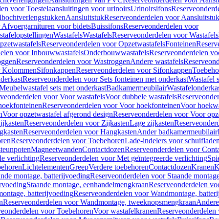
en voor Toestelaansluitingen voor urinoirs
Urinoirsifons
Reserveonderde
lbochtverlengstukken
Aansluitstuk
Reserveonderdelen voor Aansluitstu
Afvoergarnituren voor bidets
Buissifons
Reserveonderdelen voor
tafelopstellingen
Wastafels
Wastafels
Reserveonderdelen voor Wastafels
pzetwastafels
Reserveonderdelen voor Opzetwastafels
Fonteinen
Reserv
elen voor Inbouwwastafels
Onderbouwwastafels
Reserveonderdelen vo
oggen
Reserveonderdelen voor Wastroggen
Andere wastafels
Reserveond
or Kolommen
Sifonkappen
Reserveonderdelen voor Sifonkappen
Toebeho
nderkast
Reserveonderdelen voor Sets fonteinen met onderkast
Wastafel 
Meubelwastafel sets met onderkast
Badkamermeubilair
Wastafelonderka
veonderdelen voor Voor wastafels
Voor dubbele wastafels
Reserveonder
hoekfonteinen
Reserveonderdelen voor Voor hoekfonteinen
Voor hoekwa
n
Voor opzetwastafel afgerond design
Reserveonderdelen voor Voor opze
ijkasten
Reserveonderdelen voor Zijkasten
Lage zijkasten
Reserveonderd
gkasten
Reserveonderdelen voor Hangkasten
Ander badkamermeubilair
ren
Reserveonderdelen voor Toebehoren
Lade-indelers voor schuiflade
steunpoten
Magneetwanden
Contactdozen
Reserveonderdelen voor Cont
e verlichting
Reserveonderdelen voor Met geïntegreerde verlichting
Spi
ehoren
Lichtelementen
Greep
Verdere toebehoren
Contactdozen
Kranen
K
ande montage, batterijvoeding
Reserveonderdelen voor Staande montage,
rvoeding
Staande montage, eenhandelmengkraan
Reserveonderdelen vo
ntage, batterijvoeding
Reserveonderdelen voor Wandmontage, batteri
n
Reserveonderdelen voor Wandmontage, tweeknopsmengkraan
Andere
veonderdelen voor Toebehoren
Voor wastafelkranen
Reserveonderdelen 