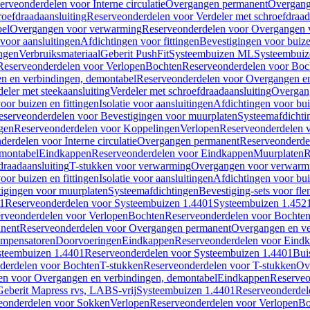
erveonderdelen voor Interne circulatie
Overgangen permanent
Overgang
roefdraadaansluiting
Reserveonderdelen voor Verdeler met schroefdraad
bel
Overgangen voor verwarming
Reserveonderdelen voor Overgangen 
voor aansluitingen
Afdichtingen voor fittingen
Bevestigingen voor buiz
ingen
Verbruiksmateriaal
Geberit PushFit
Systeembuizen ML
Systeembui
Reserveonderdelen voor Verlopen
Bochten
Reserveonderdelen voor Boc
n en verbindingen, demontabel
Reserveonderdelen voor Overgangen en
eler met steekaansluiting
Verdeler met schroefdraadaansluiting
Overgan
voor buizen en fittingen
Isolatie voor aansluitingen
Afdichtingen voor bui
eserveonderdelen voor Bevestigingen voor muurplaten
Systeemafdichti
gen
Reserveonderdelen voor Koppelingen
Verlopen
Reserveonderdelen 
erdelen voor Interne circulatie
Overgangen permanent
Reserveonderde
emontabel
Eindkappen
Reserveonderdelen voor Eindkappen
Muurplaten
R
draadaansluiting
T-stukken voor verwarming
Overgangen voor verwarm
voor buizen en fittingen
Isolatie voor aansluitingen
Afdichtingen voor bui
igingen voor muurplaten
Systeemafdichtingen
Bevestiging-sets voor fl
1
Reserveonderdelen voor Systeembuizen 1.4401
Systeembuizen 1.452
rveonderdelen voor Verlopen
Bochten
Reserveonderdelen voor Bochte
nent
Reserveonderdelen voor Overgangen permanent
Overgangen en ve
ompensatoren
Doorvoeringen
Eindkappen
Reserveonderdelen voor Eind
steembuizen 1.4401
Reserveonderdelen voor Systeembuizen 1.4401
Bui
derdelen voor Bochten
T-stukken
Reserveonderdelen voor T-stukken
Ov
en voor Overgangen en verbindingen, demontabel
Eindkappen
Reserveo
eberit Mapress rvs, LABS-vrij
Systeembuizen 1.4401
Reserveonderdel
eonderdelen voor Sokken
Verlopen
Reserveonderdelen voor Verlopen
Bo