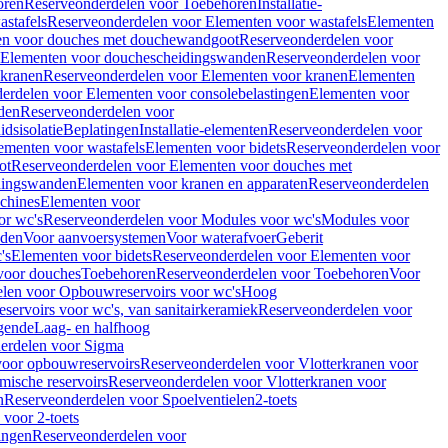
oren
Reserveonderdelen voor Toebehoren
Installatie-
stafels
Reserveonderdelen voor Elementen voor wastafels
Elementen
en voor douches met douchewandgoot
Reserveonderdelen voor
Elementen voor douchescheidingswanden
Reserveonderdelen voor
 kranen
Reserveonderdelen voor Elementen voor kranen
Elementen
erdelen voor Elementen voor consolebelastingen
Elementen voor
den
Reserveonderdelen voor
dsisolatie
Beplatingen
Installatie-elementen
Reserveonderdelen voor
ementen voor wastafels
Elementen voor bidets
Reserveonderdelen voor
ot
Reserveonderdelen voor Elementen voor douches met
dingswanden
Elementen voor kranen en apparaten
Reserveonderdelen
chines
Elementen voor
or wc's
Reserveonderdelen voor Modules voor wc's
Modules voor
nden
Voor aanvoersystemen
Voor waterafvoer
Geberit
's
Elementen voor bidets
Reserveonderdelen voor Elementen voor
voor douches
Toebehoren
Reserveonderdelen voor Toebehoren
Voor
len voor Opbouwreservoirs voor wc's
Hoog
ervoirs voor wc's, van sanitairkeramiek
Reserveonderdelen voor
gende
Laag- en halfhoog
erdelen voor Sigma
voor opbouwreservoirs
Reserveonderdelen voor Vlotterkranen voor
mische reservoirs
Reserveonderdelen voor Vlotterkranen voor
n
Reserveonderdelen voor Spoelventielen
2-toets
voor 2-toets
tingen
Reserveonderdelen voor