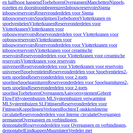
en halfhoog hangend
Toebehoren
Overgangen
Manchetten
Nippels,
rozetten en doorstroombegrenzers
Inbouwreservoirs
Sigma
inbouwreservoirs
Reserveonderdelen voor Sigma
inbouwreservoirs
Spoelpijpen
Toebehoren
Vlotterkranen en
spoelventielen
Vlotterkranen
Reserveonderdelen voor
Vlotterkranen
Vlotterkranen voor
opbouwreservoirs
Reserveonderdelen voor Vlotterkranen voor
opbouwreservoirs
Vlotterkranen voor
inbouwreservoirs
Reserveonderdelen voor Vlotterkranen voor
inbouwreservoirs
Vlotterkranen voor ceramische
reservoirs
Reserveonderdelen voor Vlotterkranen voor ceramische
reservoirs
Vlotterkranen voor reservoirs
universeel
Reserveonderdelen voor Vlotterkranen voor reservoirs
universeel
Spoelventielen
Reserveonderdelen voor Spoelventielen
2-
toets spoeling
Reserveonderdelen voor 2-toets
spoeling
Spoelgarnituren
Reserveonderdelen voor Spoelgarnituren
2-
toets spoeling
Reserveonderdelen voor 2-toets
spoeling
Toebehoren
Overgangen
Aanvoersystemen
Geberit
FlowFit
Systeembuizen ML
Systeembuizen verwarming
ML
Systeembuizen SL
Fittingen
Reserveonderdelen voor
Fittingen
Koppelingen
Verlopen
Bochten
T-stukken
Interne
circulatie
Reserveonderdelen voor Interne circulatie
Overgangen
permanent
Overgangen en verbindingen,
demontabel
Reserveonderdelen voor Overgangen en verbindingen,
demontabel
Eindkappen
Muurplaten
Verdeler met