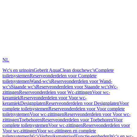
NL
Wc's en urinoirs
Geberit AquaClean douchewc’s
Complete
toiletsystemen
Reserveonderdelen voor Complete
toiletsystemen
Wand-wc's
Reserveonderdelen voor Wand-
wc's
Staande wc's
Reserveonderdelen voor Staande wc's
Wc-
zittingen
Reserveonderdelen voor Wc-zittingen
Voor wc-
keramiek
Reserveonderdelen voor Voor wc-
keramiek
Designplaten
Reserveonderdelen voor Designplaten
Voor
complete toiletsystemen
Reserveonderdelen voor Voor complete
toiletsystemen
Voor wc-zittingen
Reserveonderdelen voor Voor wc-
zittingen
Toebehoren
Reserveonderdelen voor Toebehoren
Voor
complete toiletsystemen
Voor wc-zittingen
Reserveonderdelen voor
Voor wc-zittingen
Voor wc-zittingen en complete
toiletsystemen
Wc's
Verbruiksmateriaal
Functie-eenheden
Wc's en wc-