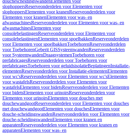
douchescheidingswanden
Elementen voor
slophoppers
Reserveonderdelen voor Elementen voor
slophoppers
Elementen voor kranen
Reserveonderdelen voor
Elementen voor kranen
Elementen voor was- en
afwasmachines
Reserveonderdelen voor Elementen voor was- en
afwasmachines
Elementen voor
consolebelastingen
Reserveonderdelen voor Elementen voor
consolebelastingen
Elementen voor spoelbakken
Reserveonderdelen
voor Elementen voor spoelbakken
Toebehoren
Reserveonderdelen
voor Toebehoren
Geberit GIS
Systeemwanden
Reserveonderdelen
voor Systeemwanden
Draagsystemen
Toebehoren voor
prefabricages
Reserveonderdelen voor Toebehoren voor
prefabricages
Toebehoren voor geluidsisolatie
Beplatingen
Installatie-
elementen
Reserveonderdelen voor Installatie-elementen
Elementen
voor wc's
Reserveonderdelen voor Elementen voor wc's
Elementen
voor wastafels
Reserveonderdelen voor Elementen voor
wastafels
Elementen voor bidets
Reserveonderdelen voor Elementen
voor bidets
Elementen voor urinoirs
Reserveonderdelen voor
Elementen voor urinoirs
Elementen voor douches met
douchewandgoot
Reserveonderdelen voor Elementen voor douches
met douchewandgoot
Elementen voor douches
Elementen voor
douche-scheidingswanden
Reserveonderdelen voor Elementen voor
douche-scheidingswanden
Elementen voor kranen en
apparaten
Reserveonderdelen voor Elementen voor kranen en
apparaten
Elementen voor was- en