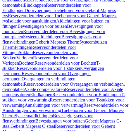
demontabel
Eindkappen
Reserveonderdelen voor
Eindkappen
Doorvoeringen
Toebehoren voor Geberit Mapress
rvs
Reserveonderdelen voor Toebehoren voor Geberit Mapress
rvs
Isolatie voor aansluitingen
Afdichtingen voor buizen en
fittingen
Bevestigingen voor buizen
Bevestigingen voor
muurplaten
Reserveonderdelen voor Bevestigingen voor
muurplaten
Systeemafdichtingen
Bevestiging-sets voor
flensverbindingen
Geberit Mapress Therm
Systeembuizen
Therm
Fittingen
Reserveonderdelen voor
Fittingen
Sokken
Reserveonderdelen voor
Sokken
Verlopen
Reserveonderdelen voor
Verlopen
Bochten
Reserveonderdelen voor Bochten
T-
stukken
Reserveonderdelen voor T-stukken
Overgangen
permanent
Reserveonderdelen voor Overgangen
permanent
Overgangen en verbindingen,
demontabel
Reserveonderdelen voor Overgangen en verbindingen,
demontabel
Axiale compensatoren
Reserveonderdelen voor Axiale
compensatoren
Eindkappen
Reserveonderdelen voor Eindkappen
T-
stukken voor verwarming
Reserveonderdelen voor T-stukken voor
verwarming
Aansluitingen voor verwarming
Reserveonderdelen voor
Aansluitingen voor verwarming
Toebehoren voor Geberit Mapress
Therm
Systeemafdichtingen
Bevestiging-sets voor
flensverbindingen
Bevestigingen voor buizen
Geberit Mapress C-
staal
Geberit Mapress C-staal
Reserveonderdelen voor Geberit