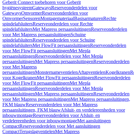
Geberit Connect toebehoren voor Geberit
hygiënesysteem
Gateways
Reserveonderdelen voor
Gateways
Omvormer
Reserveonderdelen voor
Omvormer
Sensoren
Montagemateriaal
Basisarmaturen
Rechte
spindelafsluiters
Reserveonderdelen voor Rechte
spindelafsluiters
Met Mapress persaansluitingen
Reserveonderdelen
voor Met Mapress persaansluitingen
Schuine
spindelafsluiters
Reserveonderdelen voor Schuine
spindelafsluiters
Met FlowFit persaansluitingen
Reserveonderdelen
voor Met FlowFit persaansluitingen
Met Mepla
persaansluitingen
Reserveonderdelen voor Met Mepla
persaansluitingen
Met Mapress persaansluitingen
Reserveonderdelen
voor Met Mapress
persaansluitingen
Monsternameventielen
Aftapventielen
Kogelkranen
R
voor Kogelkranen
Met FlowFit persaansluitingen
Reserveonderdelen
voor Met FlowFit persaansluitingen
Met Mepla
persaansluitingen
Reserveonderdelen voor Met Mepla
persaansluitingen
Met Mapress persaansluitingen
Reserveonderdelen
voor Met Mapress persaansluitingen
Met Mapress persaansluitingen,
FKM blauw
Reserveonderdelen voor Met Mapress
persaansluitingen, FKM blauw
Afsluit- en verdelereenheden voor
inbouwmontage
Reserveonderdelen voor Afsluit- en
verdelereenheden voor inbouwmontage
Met aansluitingen
Compact
Reserveonderdelen voor Met aansluitingen
Compact
Terugslagventielen
Met Mapress