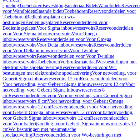
spoeling
Toebehoren
Bevestigingsmateriaal
Bidets
Wandbidets
Reserveo
voor Wandbidets
Staande bidets
Toebehoren
Reserveonderdelen voor
Toebehoren
Bedieningsplaten en wc-
besturingen
Bedieningsplaten
Reserveonderdelen voor
Bedieningsplaten
Voor Sigma inbouwreservoirs
Reserveonderdelen
voor Voor Sigma inbouwreservoirs
Voor Omega
inbouwreservoirs
Reserveonderdelen voor Voor Omega
inbouwreservoirs
Voor Delta inbouwreservoirs
Reserveonderdelen
voor Voor Delta inbouwreservoirs
Voor Twinline
inbouwreservoirs
Reserveonderdelen voor Voor Twinline
inbouwreservoirs
Toebehoren
Verbruiksmateriaal
Wc-besturingen met
elektronische spoelactivering
Reserveonderdelen voor Wc-
besturingen met elektronische spoelactivering
Voor netvoeding, voor
Geberit Sigma inbouwreservoirs 12 cm
Reserveonderdelen voor
Voor netvoeding, voor Geberit Sigma inbouwreservoirs 12 cm
Voor
netvoeding, voor Geberit Sigma inbouwreservoirs 8
cm
Reserveonderdelen voor Voor netvoeding, voor Geberit Sigma
inbouwreservoirs 8 cm
Voor netvoeding, voor Geberit Omega
inbouwreservoirs 12 cm
Reserveonderdelen voor Voor netvoeding,
voor Geberit Omega inbouwreservoirs 12 cm
Voor batterijvoeding,
voor Geberit Sigma inbouwreservoirs 12 cm
Reserveonderdelen
voor Voor batterijvoeding, voor Geberit Sigma inbouwreservoirs 12
cm
Wc-besturingen met pneumatische
spoelactivering
Reserveonderdelen voor Wc-besturingen met