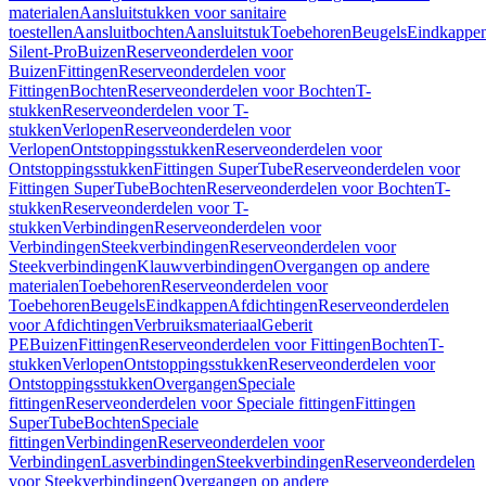
materialen
Aansluitstukken voor sanitaire
toestellen
Aansluitbochten
Aansluitstuk
Toebehoren
Beugels
Eindkappe
Silent-Pro
Buizen
Reserveonderdelen voor
Buizen
Fittingen
Reserveonderdelen voor
Fittingen
Bochten
Reserveonderdelen voor Bochten
T-
stukken
Reserveonderdelen voor T-
stukken
Verlopen
Reserveonderdelen voor
Verlopen
Ontstoppingsstukken
Reserveonderdelen voor
Ontstoppingsstukken
Fittingen SuperTube
Reserveonderdelen voor
Fittingen SuperTube
Bochten
Reserveonderdelen voor Bochten
T-
stukken
Reserveonderdelen voor T-
stukken
Verbindingen
Reserveonderdelen voor
Verbindingen
Steekverbindingen
Reserveonderdelen voor
Steekverbindingen
Klauwverbindingen
Overgangen op andere
materialen
Toebehoren
Reserveonderdelen voor
Toebehoren
Beugels
Eindkappen
Afdichtingen
Reserveonderdelen
voor Afdichtingen
Verbruiksmateriaal
Geberit
PE
Buizen
Fittingen
Reserveonderdelen voor Fittingen
Bochten
T-
stukken
Verlopen
Ontstoppingsstukken
Reserveonderdelen voor
Ontstoppingsstukken
Overgangen
Speciale
fittingen
Reserveonderdelen voor Speciale fittingen
Fittingen
SuperTube
Bochten
Speciale
fittingen
Verbindingen
Reserveonderdelen voor
Verbindingen
Lasverbindingen
Steekverbindingen
Reserveonderdelen
voor Steekverbindingen
Overgangen op andere