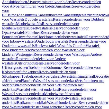
Aansluitbochten
Afvoergarnituren voor bidets
Reserveonderdelen
voor Afvoergarnituren voor bidets
Buissifons
Reserveonderdelen
voor
Buissifons
Aansluitstuk
Aansluitbochten
Aansluitingen
Afdichtingen
Was
voor Wastafels
Dubbele wastafels
Reserveonderdelen voor Dubbele
wastafels
Meubelwastafels
Reserveonderdelen voor
Meubelwastafels
Opzetwastafels
Reserveonderdelen voor
Opzetwastafels
Fonteinen
Reserveonderdelen voor
Fonteinen
Opzetfontein
Hoekfonteinen
Inbouwwastafels
Reserveonderd
voor Inbouwwastafels
Onderbouwwastafels
Reserveonderdelen voor
Onderbouwwastafels
Hoekwastafels
Wastafels Comfort
Wastafels
voor kinderen
Reserveonderdelen voor Wastafels voor
kinderen
Wastroggen
Reserveonderdelen voor Wastroggen
Andere
wastafels
Reserveonderdelen voor Andere
wastafels
Uitstortgootsteen
Reserveonderdelen voor
Uitstortgootsteen
Toebehoren
Kolommen
Reserveonderdelen voor
Kolommen
Sifonkappen
Reserveonderdelen voor
Sifonkappen
Toebehoren
Afvoerdeksel
Bevestigingsmateriaal
Decorati
afdekkingen
Planchet
Wastafel sets met onderkast
Sets fonteinen met
onderkast
Reserveonderdelen voor Sets fonteinen met
onderkast
Wastafel sets met onderkast
Reserveonderdelen voor
Wastafel sets met onderkast
Meubelwastafel sets met
onderkast
Reserveonderdelen voor Meubelwastafel sets met
onderkast
Badkamermeubilair
Wastafelonderkasten
Reserveonderdelen
voor Wastafelonderkasten
Voor fonteinen
Reserveonderdelen voor