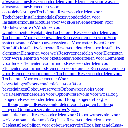
afwasmachines
Reserveonderdelen voor Elementen voor was- en
afwasmachines
Elementen voor
consolebelastingen
Toebehoren
Reserveonderdelen voor
Toebehoren
Installatiemodules
Reserveonderdelen voor
Installatiemodules
Modules voor wc's
Reserveonderdelen voor
Modules voor wc's
Modules voor
wandelementen
Beplatingen
Toebehoren
Reserveonderdelen voor
Toebehoren
Voor systeemwanden
Reserveonderdelen voor Voor
systeemwanden
Voor aanvoersystemen
Voor waterafvoer
Geberit
Kombifix
Installatie-elementen
Reserveonderdelen voor Installatie-
elementen
Elementen voor wc's
Reserveonderdelen voor Elementen
voor wc's
Elementen voor bidets
Reserveonderdelen voor Elementen
voor bidets
Elementen voor urinoirs
Reserveonderdelen voor
Elementen voor urinoirs
Elementen voor douches
Reserveonderdelen
voor Elementen voor douches
Toebehoren
Reserveonderdelen voor
Toebehoren
Voor wc-elementen
Voor
bevestigingen
Reserveonderdelen voor Voor
bevestigingen
Opbouwreservoirs
Opbouwreservoirs voor
wc's
Reserveonderdelen voor Opbouwreservoirs voor wc's
Hoog
hangende
Reserveonderdelen voor Hoog hangende
Laag- en
halfhoog hangend
Reserveonderdelen voor Laag- en halfhoog
hangend
Opbouwreservoirs voor wc's, van
sanitairkeramiek
Reserveonderdelen voor Opbouwreservoirs voor
wc's, van sanitairkeramiek
Geplaatst
Reserveonderdelen voor
Geplaatst
Spoelpijpen voor opbouwreservoirs
Hoog hangende
Laag-