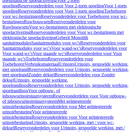
pneumatische spoelactivering
Voor 2-toets
spoeling
Reserveonderdelen voor Voor 2-toets spoeling
Voor 1-toets
spoeling
Reserveonderdelen voor Voor 1-toets spoeling
Toebehoren
voor wc-besturingen
Reserveonderdelen voor Toebehoren voor wc-
besturingen
Ruwbouwsets
Reserveonderdelen voor
Ruwbouwsets
Voor wc-besturingen met elektronische
spoelactivering
Reserveonderdelen voor Voor wc-besturingen met
elektronische spoelactivering
Geberit Monolith
sanitairmodules
Sanitairmodules voor wc's
Reserveonderdelen voor
Sanitairmodules voor wc's
Voor wand-wc's
Reserveonderdelen voor
Voor wand-wc's
Voor staande wc's
Reserveonderdelen voor Voor
staande wc's
Toebehoren
Reserveonderdelen voor
Toebehoren
Verbruiksmateriaal
Urinoirs
Urinoirs, gespoelde werking,
met spoelrand
Reserveonderdelen voor Urinoirs, gespoelde werking,
met spoelrand
Zonder deksel
Reserveonderdelen voor Zonder
deksel
Urinoirs, gespoelde werking,
spoelrandloos
Reserveonderdelen voor Urinoirs, gespoelde werking,
spoelrandloos
Voor opbouw- of
inbouwurinoirstuursysteem
Reserveonderdelen voor Voor opbouw-
of inbouwurinoirstuursysteem
Met geïntegreerde
urinoirbesturing
Reserveonderdelen voor Met geïntegreerde
urinoirbesturing
Voor geïntegreerde
urinoirbesturing
Reserveonderdelen voor Voor geïntegreerde
urinoirbesturing
Urinoirs, gespoelde werking, met / voor wc-
deksel
Reserveonderdelen voor Urinoirs, gespoelde werking, met /