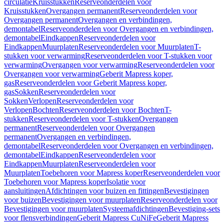
circulatie
Kruisstukken
Reserveonderdelen voor
Kruisstukken
Overgangen permanent
Reserveonderdelen voor
Overgangen permanent
Overgangen en verbindingen,
demontabel
Reserveonderdelen voor Overgangen en verbindingen,
demontabel
Eindkappen
Reserveonderdelen voor
Eindkappen
Muurplaten
Reserveonderdelen voor Muurplaten
T-
stukken voor verwarming
Reserveonderdelen voor T-stukken voor
verwarming
Overgangen voor verwarming
Reserveonderdelen voor
Overgangen voor verwarming
Geberit Mapress koper,
gas
Reserveonderdelen voor Geberit Mapress koper,
gas
Sokken
Reserveonderdelen voor
Sokken
Verlopen
Reserveonderdelen voor
Verlopen
Bochten
Reserveonderdelen voor Bochten
T-
stukken
Reserveonderdelen voor T-stukken
Overgangen
permanent
Reserveonderdelen voor Overgangen
permanent
Overgangen en verbindingen,
demontabel
Reserveonderdelen voor Overgangen en verbindingen,
demontabel
Eindkappen
Reserveonderdelen voor
Eindkappen
Muurplaten
Reserveonderdelen voor
Muurplaten
Toebehoren voor Mapress koper
Reserveonderdelen voor
Toebehoren voor Mapress koper
Isolatie voor
aansluitingen
Afdichtingen voor buizen en fittingen
Bevestigingen
voor buizen
Bevestigingen voor muurplaten
Reserveonderdelen voor
Bevestigingen voor muurplaten
Systeemafdichtingen
Bevestiging-sets
voor flensverbindingen
Geberit Mapress CuNiFe
Geberit Mapress