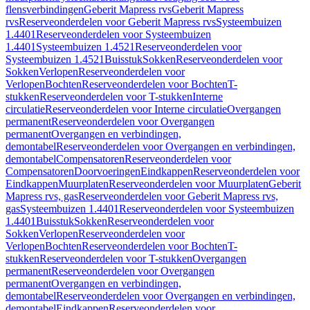
flensverbindingen
Geberit Mapress rvs
Geberit Mapress
rvs
Reserveonderdelen voor Geberit Mapress rvs
Systeembuizen
1.4401
Reserveonderdelen voor Systeembuizen
1.4401
Systeembuizen 1.4521
Reserveonderdelen voor
Systeembuizen 1.4521
Buisstuk
Sokken
Reserveonderdelen voor
Sokken
Verlopen
Reserveonderdelen voor
Verlopen
Bochten
Reserveonderdelen voor Bochten
T-
stukken
Reserveonderdelen voor T-stukken
Interne
circulatie
Reserveonderdelen voor Interne circulatie
Overgangen
permanent
Reserveonderdelen voor Overgangen
permanent
Overgangen en verbindingen,
demontabel
Reserveonderdelen voor Overgangen en verbindingen,
demontabel
Compensatoren
Reserveonderdelen voor
Compensatoren
Doorvoeringen
Eindkappen
Reserveonderdelen voor
Eindkappen
Muurplaten
Reserveonderdelen voor Muurplaten
Geberit
Mapress rvs, gas
Reserveonderdelen voor Geberit Mapress rvs,
gas
Systeembuizen 1.4401
Reserveonderdelen voor Systeembuizen
1.4401
Buisstuk
Sokken
Reserveonderdelen voor
Sokken
Verlopen
Reserveonderdelen voor
Verlopen
Bochten
Reserveonderdelen voor Bochten
T-
stukken
Reserveonderdelen voor T-stukken
Overgangen
permanent
Reserveonderdelen voor Overgangen
permanent
Overgangen en verbindingen,
demontabel
Reserveonderdelen voor Overgangen en verbindingen,
demontabel
Eindkappen
Reserveonderdelen voor