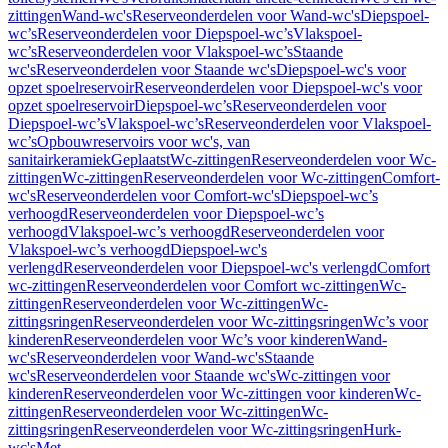
zittingen
Wand-wc's
Reserveonderdelen voor Wand-wc's
Diepspoel-
wc’s
Reserveonderdelen voor Diepspoel-wc’s
Vlakspoel-
wc’s
Reserveonderdelen voor Vlakspoel-wc’s
Staande
wc's
Reserveonderdelen voor Staande wc's
Diepspoel-wc's voor
opzet spoelreservoir
Reserveonderdelen voor Diepspoel-wc's voor
opzet spoelreservoir
Diepspoel-wc’s
Reserveonderdelen voor
Diepspoel-wc’s
Vlakspoel-wc’s
Reserveonderdelen voor Vlakspoel-
wc’s
Opbouwreservoirs voor wc's, van
sanitairkeramiek
Geplaatst
Wc-zittingen
Reserveonderdelen voor Wc-
zittingen
Wc-zittingen
Reserveonderdelen voor Wc-zittingen
Comfort-
wc's
Reserveonderdelen voor Comfort-wc's
Diepspoel-wc’s
verhoogd
Reserveonderdelen voor Diepspoel-wc’s
verhoogd
Vlakspoel-wc’s verhoogd
Reserveonderdelen voor
Vlakspoel-wc’s verhoogd
Diepspoel-wc's
verlengd
Reserveonderdelen voor Diepspoel-wc's verlengd
Comfort
wc-zittingen
Reserveonderdelen voor Comfort wc-zittingen
Wc-
zittingen
Reserveonderdelen voor Wc-zittingen
Wc-
zittingsringen
Reserveonderdelen voor Wc-zittingsringen
Wc’s voor
kinderen
Reserveonderdelen voor Wc’s voor kinderen
Wand-
wc's
Reserveonderdelen voor Wand-wc's
Staande
wc's
Reserveonderdelen voor Staande wc's
Wc-zittingen voor
kinderen
Reserveonderdelen voor Wc-zittingen voor kinderen
Wc-
zittingen
Reserveonderdelen voor Wc-zittingen
Wc-
zittingsringen
Reserveonderdelen voor Wc-zittingsringen
Hurk-
wc's
Met