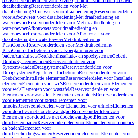
d52
Reserveonderdelen voor Afvoergarnituren voor baden, d52
Met
draaibediening
Reserveonderdelen voor Met
draaibediening
Afbouwsets voor draaibediening
Reserveonderdelen
voor Afbouwsets voor draaibediening
Met draaibediening en
watertoevoer
Reserveonderdelen voor Met draaibediening en
watertoevoer
Afbouwsets voor draaibediening en
watertoevoer
Reserveonderdelen voor Afbouwsets voor
draaibediening en watertoevoer
Met drukbediening
PushControl
Reserveonderdelen voor Met drukbediening
PushControl
Toebehoren voor afvoergarnituren voor
baden
Aansluitsets
T-stukken
Installatie- en spoelsystemen
Geberit
Duofix
Systeemwanden
Reserveonderdelen voor
Systeemwanden
Draagsystemen
Reserveonderdelen voor
Draagsystemen
Beplatingen
Toebehoren
Reserveonderdelen voor
Toebehoren
Installatie-elementen
Reserveonderdelen voor Installatie-
elementen
Elementen voor wc's
Reserveonderdelen voor Elementen
voor wc's
Elementen voor wastafels
Reserveonderdelen voor
Elementen voor wastafels
Elementen voor bidets
Reserveonderdelen
voor Elementen voor bidets
Elementen voor
urinoirs
Reserveonderdelen voor Elementen voor urinoirs
Elementen
voor douches met douchewandgoot
Reserveonderdelen voor
Elementen voor douches met douchewandgoot
Elementen voor
douches en baden
Reserveonderdelen voor Elementen voor douches
en baden
Elementen voor
douchescheidingswanden
Reserveonderdelen voor Elementen voor