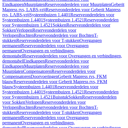
Eindkappen
Muurplaten
Reserveonderdelen voor Muurplaten
Geberit
Mapress rvs, LABS-vrij
Reserveonderdelen voor Geberit Mapress
rvs, LABS-vrij
Systeembuizen 1.4401
Reserveonderdelen voor
Systeembuizen 1.4401
Systeembuizen 1.4521
Reserveonderdelen
voor Systeembuizen 1.4521
Sokken
Reserveonderdelen voor
Sokken
Verlopen
Reserveonderdelen voor
Verlopen
Bochten
Reserveonderdelen voor Bochten
T-
stukken
Reserveonderdelen voor T-stukken
Overgangen
permanent
Reserveonderdelen voor Overgangen
permanent
Overgangen en verbindingen,
demontabel
Reserveonderdelen voor Overgangen en verbindingen,
demontabel
Eindkappen
Reserveonderdelen voor
Eindkappen
Muurplaten
Reserveonderdelen voor
Muurplaten
Compensatoren
Reserveonderdelen voor
Compensatoren
Doorvoeringen
Geberit Mapress rvs, FKM
blauw
Reserveonderdelen voor Geberit Mapress rvs, FKM
blauw
Systeembuizen 1.4401
Reserveonderdelen voor
Systeembuizen 1.4401
Systeembuizen 1.4521
Reserveonderdelen
voor Systeembuizen 1.4521
Buisstuk
Sokken
Reserveonderdelen
voor Sokken
Verlopen
Reserveonderdelen voor
Verlopen
Bochten
Reserveonderdelen voor Bochten
T-
stukken
Reserveonderdelen voor T-stukken
Overgangen
permanent
Reserveonderdelen voor Overgangen
permanent
Overgangen en verbindingen,
demontabel
Reserveonderdelen voor Overgangen en verbindingen,