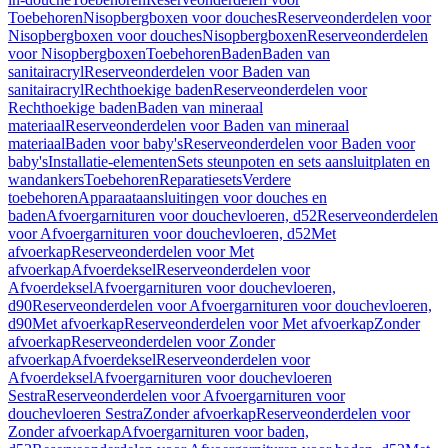
Toebehoren
Nisopbergboxen voor douches
Reserveonderdelen voor
Nisopbergboxen voor douches
Nisopbergboxen
Reserveonderdelen
voor Nisopbergboxen
Toebehoren
Baden
Baden van
sanitairacryl
Reserveonderdelen voor Baden van
sanitairacryl
Rechthoekige baden
Reserveonderdelen voor
Rechthoekige baden
Baden van mineraal
materiaal
Reserveonderdelen voor Baden van mineraal
materiaal
Baden voor baby's
Reserveonderdelen voor Baden voor
baby's
Installatie-elementen
Sets steunpoten en sets aansluitplaten en
wandankers
Toebehoren
Reparatiesets
Verdere
toebehoren
Apparaataansluitingen voor douches en
baden
Afvoergarnituren voor douchevloeren, d52
Reserveonderdelen
voor Afvoergarnituren voor douchevloeren, d52
Met
afvoerkap
Reserveonderdelen voor Met
afvoerkap
Afvoerdeksel
Reserveonderdelen voor
Afvoerdeksel
Afvoergarnituren voor douchevloeren,
d90
Reserveonderdelen voor Afvoergarnituren voor douchevloeren,
d90
Met afvoerkap
Reserveonderdelen voor Met afvoerkap
Zonder
afvoerkap
Reserveonderdelen voor Zonder
afvoerkap
Afvoerdeksel
Reserveonderdelen voor
Afvoerdeksel
Afvoergarnituren voor douchevloeren
Sestra
Reserveonderdelen voor Afvoergarnituren voor
douchevloeren Sestra
Zonder afvoerkap
Reserveonderdelen voor
Zonder afvoerkap
Afvoergarnituren voor baden,