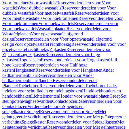
Voor fonteinen
Voor wastafels
Reserveonderdelen voor Voor
wastafels
Voor dubbele wastafels
Reserveonderdelen voor Voor
dubbele wastafels
Voor meubelwastafels
Reserveonderdelen voor
Voor meubelwastafels
Voor hoekfonteinen
Reserveonderdelen voor
Voor hoekfonteinen
Voor hoekwastafels
Reserveonderdelen voor
Voor hoekwastafels
Wastafelplaaten
Reserveonderdelen voor
Wastafelplaaten
Voor opzetwastafel afgerond
design
Reserveonderdelen voor Voor opzetwastafel afgerond
design
Voor opzetwastafel rechthoekig
Reserveonderdelen voor Voor
opzetwastafel rechthoekig
Zijkasten
Reserveonderdelen voor
Zijkasten
Lage zijkasten
Reserveonderdelen voor Lage
zijkasten
Hoge kasten
Reserveonderdelen voor Hoge kasten
Half
hoge kasten
Reserveonderdelen voor Half hoge
kasten
Hangkasten
Reserveonderdelen voor Hangkasten
Ander
badkamermeubilair
Reserveonderdelen voor Ander
badkamermeubilair
Planchet
Reserveonderdelen voor
Planchet
Toebehoren
Reserveonderdelen voor Toebehoren
Lade-
indelers voor schuifladen en indelingsboxen
Handdoekhouders en
handdoekhaken
Lichtelementen
Houder voor wastafelplaten
Greep
Set
steunpoten
Magneetwanden
Contactdozen
Reserveonderdelen voor
Contactdozen
Verdere toebehoren
Spiegels en
spiegelkasten
Spiegel
Reserveonderdelen voor Spiegel
Met
geïntegreerde verlichting
Reserveonderdelen voor Met geïntegreerde
verlichting
Spiegelkasten
Reserveonderdelen voor Spiegelkasten
Met
geïntegreerde verlichting
Reserveonderdelen voor Met geïntegreerde