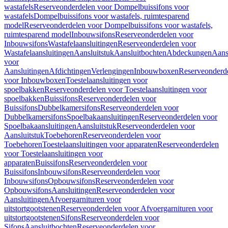
wastafels
Reserveonderdelen voor Dompelbuissifons voor
wastafels
Dompelbuissifons voor wastafels, ruimtesparend
model
Reserveonderdelen voor Dompelbuissifons voor wastafels,
ruimtesparend model
Inbouwsifons
Reserveonderdelen voor
Inbouwsifons
Wastafelaansluitingen
Reserveonderdelen voor
Wastafelaansluitingen
Aansluitstuk
Aansluitbochten
Abdeckungen
Aans
voor
Aansluitingen
Afdichtingen
Verlengingen
Inbouwboxen
Reserveonderd
voor Inbouwboxen
Toestelaansluitingen voor
spoelbakken
Reserveonderdelen voor Toestelaansluitingen voor
spoelbakken
Buissifons
Reserveonderdelen voor
Buissifons
Dubbelkamersifons
Reserveonderdelen voor
Dubbelkamersifons
Spoelbakaansluitingen
Reserveonderdelen voor
Spoelbakaansluitingen
Aansluitstuk
Reserveonderdelen voor
Aansluitstuk
Toebehoren
Reserveonderdelen voor
Toebehoren
Toestelaansluitingen voor apparaten
Reserveonderdelen
voor Toestelaansluitingen voor
apparaten
Buissifons
Reserveonderdelen voor
Buissifons
Inbouwsifons
Reserveonderdelen voor
Inbouwsifons
Opbouwsifons
Reserveonderdelen voor
Opbouwsifons
Aansluitingen
Reserveonderdelen voor
Aansluitingen
Afvoergarnituren voor
uitstortgootstenen
Reserveonderdelen voor Afvoergarnituren voor
uitstortgootstenen
Sifons
Reserveonderdelen voor
Sifons
Aansluitbochten
Reserveonderdelen voor