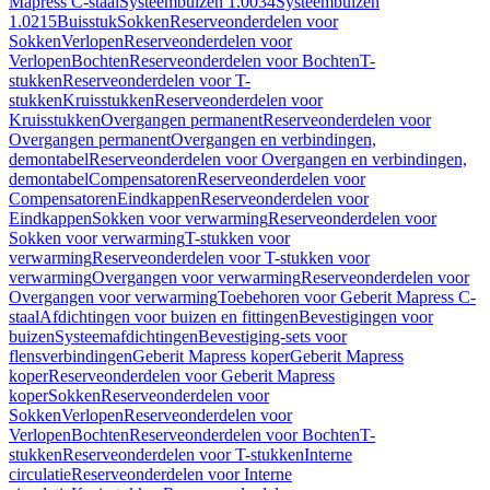
Mapress C-staal
Systeembuizen 1.0034
Systeembuizen
1.0215
Buisstuk
Sokken
Reserveonderdelen voor
Sokken
Verlopen
Reserveonderdelen voor
Verlopen
Bochten
Reserveonderdelen voor Bochten
T-
stukken
Reserveonderdelen voor T-
stukken
Kruisstukken
Reserveonderdelen voor
Kruisstukken
Overgangen permanent
Reserveonderdelen voor
Overgangen permanent
Overgangen en verbindingen,
demontabel
Reserveonderdelen voor Overgangen en verbindingen,
demontabel
Compensatoren
Reserveonderdelen voor
Compensatoren
Eindkappen
Reserveonderdelen voor
Eindkappen
Sokken voor verwarming
Reserveonderdelen voor
Sokken voor verwarming
T-stukken voor
verwarming
Reserveonderdelen voor T-stukken voor
verwarming
Overgangen voor verwarming
Reserveonderdelen voor
Overgangen voor verwarming
Toebehoren voor Geberit Mapress C-
staal
Afdichtingen voor buizen en fittingen
Bevestigingen voor
buizen
Systeemafdichtingen
Bevestiging-sets voor
flensverbindingen
Geberit Mapress koper
Geberit Mapress
koper
Reserveonderdelen voor Geberit Mapress
koper
Sokken
Reserveonderdelen voor
Sokken
Verlopen
Reserveonderdelen voor
Verlopen
Bochten
Reserveonderdelen voor Bochten
T-
stukken
Reserveonderdelen voor T-stukken
Interne
circulatie
Reserveonderdelen voor Interne