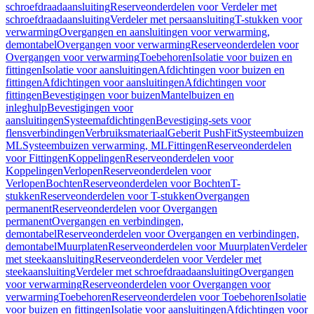
schroefdraadaansluiting
Reserveonderdelen voor Verdeler met
schroefdraadaansluiting
Verdeler met persaansluiting
T-stukken voor
verwarming
Overgangen en aansluitingen voor verwarming,
demontabel
Overgangen voor verwarming
Reserveonderdelen voor
Overgangen voor verwarming
Toebehoren
Isolatie voor buizen en
fittingen
Isolatie voor aansluitingen
Afdichtingen voor buizen en
fittingen
Afdichtingen voor aansluitingen
Afdichtingen voor
fittingen
Bevestigingen voor buizen
Mantelbuizen en
inleghulp
Bevestigingen voor
aansluitingen
Systeemafdichtingen
Bevestiging-sets voor
flensverbindingen
Verbruiksmateriaal
Geberit PushFit
Systeembuizen
ML
Systeembuizen verwarming, ML
Fittingen
Reserveonderdelen
voor Fittingen
Koppelingen
Reserveonderdelen voor
Koppelingen
Verlopen
Reserveonderdelen voor
Verlopen
Bochten
Reserveonderdelen voor Bochten
T-
stukken
Reserveonderdelen voor T-stukken
Overgangen
permanent
Reserveonderdelen voor Overgangen
permanent
Overgangen en verbindingen,
demontabel
Reserveonderdelen voor Overgangen en verbindingen,
demontabel
Muurplaten
Reserveonderdelen voor Muurplaten
Verdeler
met steekaansluiting
Reserveonderdelen voor Verdeler met
steekaansluiting
Verdeler met schroefdraadaansluiting
Overgangen
voor verwarming
Reserveonderdelen voor Overgangen voor
verwarming
Toebehoren
Reserveonderdelen voor Toebehoren
Isolatie
voor buizen en fittingen
Isolatie voor aansluitingen
Afdichtingen voor