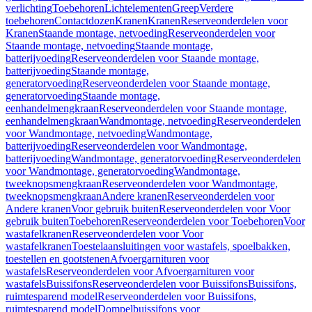
verlichting
Toebehoren
Lichtelementen
Greep
Verdere
toebehoren
Contactdozen
Kranen
Kranen
Reserveonderdelen voor
Kranen
Staande montage, netvoeding
Reserveonderdelen voor
Staande montage, netvoeding
Staande montage,
batterijvoeding
Reserveonderdelen voor Staande montage,
batterijvoeding
Staande montage,
generatorvoeding
Reserveonderdelen voor Staande montage,
generatorvoeding
Staande montage,
eenhandelmengkraan
Reserveonderdelen voor Staande montage,
eenhandelmengkraan
Wandmontage, netvoeding
Reserveonderdelen
voor Wandmontage, netvoeding
Wandmontage,
batterijvoeding
Reserveonderdelen voor Wandmontage,
batterijvoeding
Wandmontage, generatorvoeding
Reserveonderdelen
voor Wandmontage, generatorvoeding
Wandmontage,
tweeknopsmengkraan
Reserveonderdelen voor Wandmontage,
tweeknopsmengkraan
Andere kranen
Reserveonderdelen voor
Andere kranen
Voor gebruik buiten
Reserveonderdelen voor Voor
gebruik buiten
Toebehoren
Reserveonderdelen voor Toebehoren
Voor
wastafelkranen
Reserveonderdelen voor Voor
wastafelkranen
Toestelaansluitingen voor wastafels, spoelbakken,
toestellen en gootstenen
Afvoergarnituren voor
wastafels
Reserveonderdelen voor Afvoergarnituren voor
wastafels
Buissifons
Reserveonderdelen voor Buissifons
Buissifons,
ruimtesparend model
Reserveonderdelen voor Buissifons,
ruimtesparend model
Dompelbuissifons voor