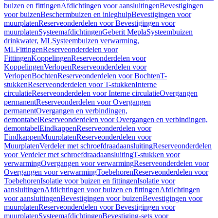
buizen en fittingen
Afdichtingen voor aansluitingen
Bevestigingen
voor buizen
Beschermbuizen en inleghulp
Bevestigingen voor
muurplaten
Reserveonderdelen voor Bevestigingen voor
muurplaten
Systeemafdichtingen
Geberit Mepla
Systeembuizen
drinkwater, ML
Systeembuizen verwarming,
ML
Fittingen
Reserveonderdelen voor
Fittingen
Koppelingen
Reserveonderdelen voor
Koppelingen
Verlopen
Reserveonderdelen voor
Verlopen
Bochten
Reserveonderdelen voor Bochten
T-
stukken
Reserveonderdelen voor T-stukken
Interne
circulatie
Reserveonderdelen voor Interne circulatie
Overgangen
permanent
Reserveonderdelen voor Overgangen
permanent
Overgangen en verbindingen,
demontabel
Reserveonderdelen voor Overgangen en verbindingen,
demontabel
Eindkappen
Reserveonderdelen voor
Eindkappen
Muurplaten
Reserveonderdelen voor
Muurplaten
Verdeler met schroefdraadaansluiting
Reserveonderdelen
voor Verdeler met schroefdraadaansluiting
T-stukken voor
verwarming
Overgangen voor verwarming
Reserveonderdelen voor
Overgangen voor verwarming
Toebehoren
Reserveonderdelen voor
Toebehoren
Isolatie voor buizen en fittingen
Isolatie voor
aansluitingen
Afdichtingen voor buizen en fittingen
Afdichtingen
voor aansluitingen
Bevestigingen voor buizen
Bevestigingen voor
muurplaten
Reserveonderdelen voor Bevestigingen voor
muurplaten
Systeemafdichtingen
Bevestiging-sets voor