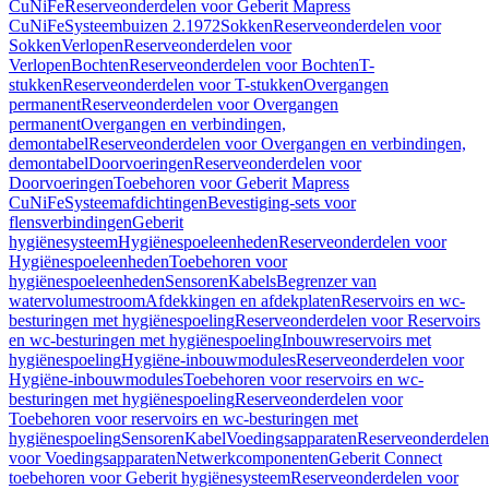
CuNiFe
Reserveonderdelen voor Geberit Mapress
CuNiFe
Systeembuizen 2.1972
Sokken
Reserveonderdelen voor
Sokken
Verlopen
Reserveonderdelen voor
Verlopen
Bochten
Reserveonderdelen voor Bochten
T-
stukken
Reserveonderdelen voor T-stukken
Overgangen
permanent
Reserveonderdelen voor Overgangen
permanent
Overgangen en verbindingen,
demontabel
Reserveonderdelen voor Overgangen en verbindingen,
demontabel
Doorvoeringen
Reserveonderdelen voor
Doorvoeringen
Toebehoren voor Geberit Mapress
CuNiFe
Systeemafdichtingen
Bevestiging-sets voor
flensverbindingen
Geberit
hygiënesysteem
Hygiënespoeleenheden
Reserveonderdelen voor
Hygiënespoeleenheden
Toebehoren voor
hygiënespoeleenheden
Sensoren
Kabels
Begrenzer van
watervolumestroom
Afdekkingen en afdekplaten
Reservoirs en wc-
besturingen met hygiënespoeling
Reserveonderdelen voor Reservoirs
en wc-besturingen met hygiënespoeling
Inbouwreservoirs met
hygiënespoeling
Hygiëne-inbouwmodules
Reserveonderdelen voor
Hygiëne-inbouwmodules
Toebehoren voor reservoirs en wc-
besturingen met hygiënespoeling
Reserveonderdelen voor
Toebehoren voor reservoirs en wc-besturingen met
hygiënespoeling
Sensoren
Kabel
Voedingsapparaten
Reserveonderdelen
voor Voedingsapparaten
Netwerkcomponenten
Geberit Connect
toebehoren voor Geberit hygiënesysteem
Reserveonderdelen voor