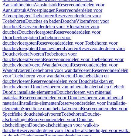
Aansluitbochten
Aansluitstuk
Reserveonderdelen voor
Aansluitstuk
Afvoerpluggen
Reserveonderdelen voor
Afvoerpluggen
Toebehoren
Reserveonderdelen voor
Toebehoren
Douches en baden
Douche
Vloerafvoer voor
douches
Reserveonderdelen voor Vloerafvoer voor
douches
Douchevloergoten
Reserveonderdelen voor
Douchevloergoten
Toebehoren voor
douchevloergoten
Reserveonderdelen voor Toebehoren voor
douchevloergoten
Douchevloerafvoeren
Reserveonderdelen voor
Douchevloerafvoeren
Toebehoren voor
douchevloerafvoeren
Reserveonderdelen voor Toebehoren voor
douchevloerafvoeren
Wandafvoeren
Reserveonderdelen voor
Wandafvoeren
Toebehoren voor wandafvoeren
Reserveonderdelen
voor Toebehoren voor wandafvoeren
Douchebakken en
douchevloeren
Reserveonderdelen voor Douchebakken en
douchevloeren
Douchevloeren van mineraalmateriaal en Geberit
Duofix installatie-elementen
Douchevloeren van mineraal
materiaal
Reserveonderdelen voor Douchevloeren van mineraal
materiaal
Installatie-elementen
Reserveonderdelen voor Installatie-
elementen
Specifieke douchebakafvoeren
Reserveonderdelen voor
Specifieke douchebakafvoeren
Toebehoren
Douche-
afscheidingen
Reserveonderdelen voor Douche-
afscheidingen
Douche-afscheidingen voor walk-in-
douche
Reserveonderdelen voor Douche-afscheidingen voor walk-
in-douche
Toebehoren
Reserveonderdelen voor