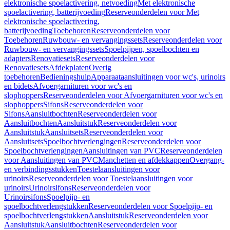
elektronische spoelactivering, netvoeding
Met elektronische
spoelactivering, batterijvoeding
Reserveonderdelen voor Met
elektronische spoelactivering,
batterijvoeding
Toebehoren
Reserveonderdelen voor
Toebehoren
Ruwbouw- en vervangingssets
Reserveonderdelen voor
Ruwbouw- en vervangingssets
Spoelpijpen, spoelbochten en
adapters
Renovatiesets
Reserveonderdelen voor
Renovatiesets
Afdekplaten
Overig
toebehoren
Bedieningshulp
Apparaataansluitingen voor wc's, urinoirs
en bidets
Afvoergarnituren voor wc's en
slophoppers
Reserveonderdelen voor Afvoergarnituren voor wc's en
slophoppers
Sifons
Reserveonderdelen voor
Sifons
Aansluitbochten
Reserveonderdelen voor
Aansluitbochten
Aansluitstuk
Reserveonderdelen voor
Aansluitstuk
Aansluitsets
Reserveonderdelen voor
Aansluitsets
Spoelbochtverlengingen
Reserveonderdelen voor
Spoelbochtverlengingen
Aansluitingen van PVC
Reserveonderdelen
voor Aansluitingen van PVC
Manchetten en afdekkappen
Overgang-
en verbindingsstukken
Toestelaansluitingen voor
urinoirs
Reserveonderdelen voor Toestelaansluitingen voor
urinoirs
Urinoirsifons
Reserveonderdelen voor
Urinoirsifons
Spoelpijp- en
spoelbochtverlengstukken
Reserveonderdelen voor Spoelpijp- en
spoelbochtverlengstukken
Aansluitstuk
Reserveonderdelen voor
Aansluitstuk
Aansluitbochten
Reserveonderdelen voor