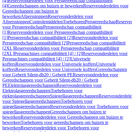
[4]
Reserveonderdelen voor Persgereedschap compatibiliteit
[4]
Gereedschappen om buizen te bewerken
Reserveonderdelen voor
Gereedschappen om buizen te
bewerken
Afpersstoppen
Reserveonderdelen voor
Afpersstoppen
Controlemiddelen
Toebehoren
Persgereedschap
Reserve
voor Persgereedschap
Persgereedschap compatibiliteit
[1]
Reserveonderdelen voor Persgereedschap compatibiliteit
[1]
Persgereedschap compatibiliteit [2]
Reserveonderdelen voor
Persgereedschap compatibiliteit [2]
Persgereedschap compatibiliteit
[2XL]
Reserveonderdelen voor Persgereedschap compatibiliteit
[2XL]
Persmachines compatibiliteit [4] / [2]
Reserveonderdelen voor
Persmachines compatibiliteit [4] / [2]
Universele
koffers
Reserveonderdelen voor Universele koffers
Universele
koffers
Reserveonderdelen voor Universele koffers
Gereedschappen
voor Geberit Silent-db20 / Geberit PE
Reserveonderdelen voor
Gereedschappen voor Geberit Silent-db20 / Geberit
PE
Elektrolasgereedschappen
Reserveonderdelen voor
Elektrolasgereedschappen
Toebehoren voor
elektrolasgereedschappen
Spiegellasgereedschappen
Reserveonderdele
voor Spiegellasgereedschappen
Toebehoren voor
spiegellasgereedschappen
Reserveonderdelen voor Toebehoren voor
spiegellasgereedschappen
Gereedschappen om buizen te
bewerken
Reserveonderdelen voor Gereedschappen om buizen te
bewerken
Toebehoren voor gereedschappen om buizen te
bewerken
Reserveonderdelen voor Toebehoren voor