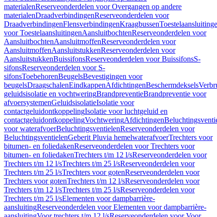
materialen
Reserveonderdelen voor Overgangen op andere
materialen
Draadverbindingen
Reserveonderdelen voor
Draadverbindingen
Flensverbindingen
Kraagbussen
Toestelaansluiting
voor Toestelaansluitingen
Aansluitbochten
Reserveonderdelen voor
Aansluitbochten
Aansluitmoffen
Reserveonderdelen voor
Aansluitmoffen
Aansluitstukken
Reserveonderdelen voor
Aansluitstukken
Buissifons
Reserveonderdelen voor Buissifons
S-
sifons
Reserveonderdelen voor S-
sifons
Toebehoren
Beugels
Bevestigingen voor
beugels
Draagschalen
Eindkappen
Afdichtingen
Beschermdeksels
Verbr
geluidsisolatie en vochtwering
Brandpreventie
Brandpreventie voor
afvoersystemen
Geluidsisolatie
Isolatie voor
contactgeluidontkoppeling
Isolatie voor luchtgeluid en
contactgeluidontkoppeling
Vochtwering
Afdichtingen
Beluchtingsventi
voor waterafvoer
Beluchtingsventielen
Reserveonderdelen voor
Beluchtingsventielen
Geberit Pluvia hemelwaterafvoer
Trechters voor
bitumen- en foliedaken
Reserveonderdelen voor Trechters voor
bitumen- en foliedaken
Trechters t/m 12 l/s
Reserveonderdelen voor
Trechters t/m 12 l/s
Trechters t/m 25 l/s
Reserveonderdelen voor
Trechters t/m 25 l/s
Trechters voor goten
Reserveonderdelen voor
Trechters voor goten
Trechters t/m 12 l/s
Reserveonderdelen voor
Trechters t/m 12 l/s
Trechters t/m 25 l/s
Reserveonderdelen voor
Trechters t/m 25 l/s
Elementen voor dampbarrière-
aansluiting
Reserveonderdelen voor Elementen voor dampbarrière-
aansluiting
Voor trechters t/m 12 l/s
Reserveonderdelen voor Voor