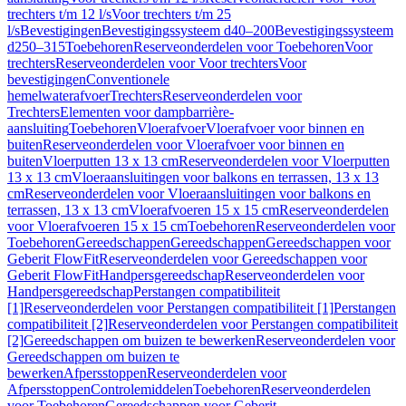
trechters t/m 12 l/s
Voor trechters t/m 25
l/s
Bevestigingen
Bevestigingssysteem d40–200
Bevestigingssysteem
d250–315
Toebehoren
Reserveonderdelen voor Toebehoren
Voor
trechters
Reserveonderdelen voor Voor trechters
Voor
bevestigingen
Conventionele
hemelwaterafvoer
Trechters
Reserveonderdelen voor
Trechters
Elementen voor dampbarrière-
aansluiting
Toebehoren
Vloerafvoer
Vloerafvoer voor binnen en
buiten
Reserveonderdelen voor Vloerafvoer voor binnen en
buiten
Vloerputten 13 x 13 cm
Reserveonderdelen voor Vloerputten
13 x 13 cm
Vloeraansluitingen voor balkons en terrassen, 13 x 13
cm
Reserveonderdelen voor Vloeraansluitingen voor balkons en
terrassen, 13 x 13 cm
Vloerafvoeren 15 x 15 cm
Reserveonderdelen
voor Vloerafvoeren 15 x 15 cm
Toebehoren
Reserveonderdelen voor
Toebehoren
Gereedschappen
Gereedschappen
Gereedschappen voor
Geberit FlowFit
Reserveonderdelen voor Gereedschappen voor
Geberit FlowFit
Handpersgereedschap
Reserveonderdelen voor
Handpersgereedschap
Perstangen compatibiliteit
[1]
Reserveonderdelen voor Perstangen compatibiliteit [1]
Perstangen
compatibiliteit [2]
Reserveonderdelen voor Perstangen compatibiliteit
[2]
Gereedschappen om buizen te bewerken
Reserveonderdelen voor
Gereedschappen om buizen te
bewerken
Afpersstoppen
Reserveonderdelen voor
Afpersstoppen
Controlemiddelen
Toebehoren
Reserveonderdelen
voor Toebehoren
Gereedschappen voor Geberit