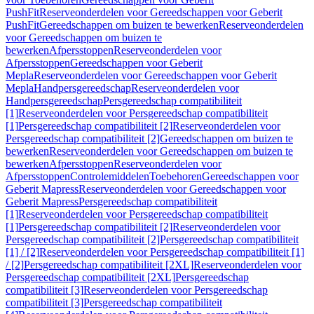
PushFit
Reserveonderdelen voor Gereedschappen voor Geberit
PushFit
Gereedschappen om buizen te bewerken
Reserveonderdelen
voor Gereedschappen om buizen te
bewerken
Afpersstoppen
Reserveonderdelen voor
Afpersstoppen
Gereedschappen voor Geberit
Mepla
Reserveonderdelen voor Gereedschappen voor Geberit
Mepla
Handpersgereedschap
Reserveonderdelen voor
Handpersgereedschap
Persgereedschap compatibiliteit
[1]
Reserveonderdelen voor Persgereedschap compatibiliteit
[1]
Persgereedschap compatibiliteit [2]
Reserveonderdelen voor
Persgereedschap compatibiliteit [2]
Gereedschappen om buizen te
bewerken
Reserveonderdelen voor Gereedschappen om buizen te
bewerken
Afpersstoppen
Reserveonderdelen voor
Afpersstoppen
Controlemiddelen
Toebehoren
Gereedschappen voor
Geberit Mapress
Reserveonderdelen voor Gereedschappen voor
Geberit Mapress
Persgereedschap compatibiliteit
[1]
Reserveonderdelen voor Persgereedschap compatibiliteit
[1]
Persgereedschap compatibiliteit [2]
Reserveonderdelen voor
Persgereedschap compatibiliteit [2]
Persgereedschap compatibiliteit
[1] / [2]
Reserveonderdelen voor Persgereedschap compatibiliteit [1]
/ [2]
Persgereedschap compatibiliteit [2XL]
Reserveonderdelen voor
Persgereedschap compatibiliteit [2XL]
Persgereedschap
compatibiliteit [3]
Reserveonderdelen voor Persgereedschap
compatibiliteit [3]
Persgereedschap compatibiliteit