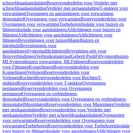
schroefdraadaansluiting
Reserveonderdelen voor Verdeler met
schroefdraadaansluiting
Verdeler met persaansluiting
T-stukken voor
verwarming
Overgangen en aansluitingen voor verwarming,
demontabel
Overgangen voor verwarming
Reserveonderdelen voor
Overgangen voor verwarming
Toebehoren
Isolatie voor buizen en
fittingen
Isolatie voor aansluitingen
Afdichtingen voor buizen en
fittingen
Afdichtingen voor aansluitingen
Afdichtingen voor
fittingen
Bevestigingen voor buizen
Mantelbuizen en
inleghulp
Bevestigingen voor
aansluitingen
Systeemafdichtingen
Bevestiging-sets voor
flensverbindingen
Verbruiksmateriaal
Geberit PushFit
Systeembuizen
ML
Systeembuizen verwarming, ML
Fittingen
Reserveonderdelen
voor Fittingen
Koppelingen
Reserveonderdelen voor
Koppelingen
Verlopen
Reserveonderdelen voor
Verlopen
Bochten
Reserveonderdelen voor Bochten
T-
stukken
Reserveonderdelen voor T-stukken
Overgangen
permanent
Reserveonderdelen voor Overgangen
permanent
Overgangen en verbindingen,
demontabel
Reserveonderdelen voor Overgangen en verbindingen,
demontabel
Muurplaten
Reserveonderdelen voor Muurplaten
Verdeler
met steekaansluiting
Reserveonderdelen voor Verdeler met
steekaansluiting
Verdeler met schroefdraadaansluiting
Overgangen
voor verwarming
Reserveonderdelen voor Overgangen voor
verwarming
Toebehoren
Reserveonderdelen voor Toebehoren
Isolatie
voor buizen en fittingen
Isolatie voor aansluitingen
Afdichtingen voor