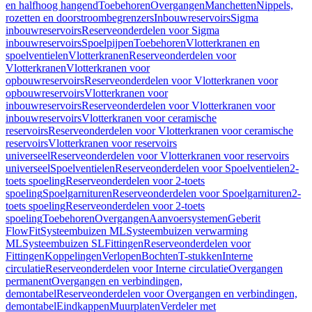
en halfhoog hangend
Toebehoren
Overgangen
Manchetten
Nippels,
rozetten en doorstroombegrenzers
Inbouwreservoirs
Sigma
inbouwreservoirs
Reserveonderdelen voor Sigma
inbouwreservoirs
Spoelpijpen
Toebehoren
Vlotterkranen en
spoelventielen
Vlotterkranen
Reserveonderdelen voor
Vlotterkranen
Vlotterkranen voor
opbouwreservoirs
Reserveonderdelen voor Vlotterkranen voor
opbouwreservoirs
Vlotterkranen voor
inbouwreservoirs
Reserveonderdelen voor Vlotterkranen voor
inbouwreservoirs
Vlotterkranen voor ceramische
reservoirs
Reserveonderdelen voor Vlotterkranen voor ceramische
reservoirs
Vlotterkranen voor reservoirs
universeel
Reserveonderdelen voor Vlotterkranen voor reservoirs
universeel
Spoelventielen
Reserveonderdelen voor Spoelventielen
2-
toets spoeling
Reserveonderdelen voor 2-toets
spoeling
Spoelgarnituren
Reserveonderdelen voor Spoelgarnituren
2-
toets spoeling
Reserveonderdelen voor 2-toets
spoeling
Toebehoren
Overgangen
Aanvoersystemen
Geberit
FlowFit
Systeembuizen ML
Systeembuizen verwarming
ML
Systeembuizen SL
Fittingen
Reserveonderdelen voor
Fittingen
Koppelingen
Verlopen
Bochten
T-stukken
Interne
circulatie
Reserveonderdelen voor Interne circulatie
Overgangen
permanent
Overgangen en verbindingen,
demontabel
Reserveonderdelen voor Overgangen en verbindingen,
demontabel
Eindkappen
Muurplaten
Verdeler met