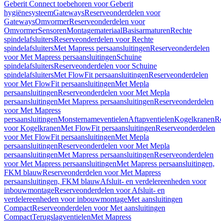
Geberit Connect toebehoren voor Geberit
hygiënesysteem
Gateways
Reserveonderdelen voor
Gateways
Omvormer
Reserveonderdelen voor
Omvormer
Sensoren
Montagemateriaal
Basisarmaturen
Rechte
spindelafsluiters
Reserveonderdelen voor Rechte
spindelafsluiters
Met Mapress persaansluitingen
Reserveonderdelen
voor Met Mapress persaansluitingen
Schuine
spindelafsluiters
Reserveonderdelen voor Schuine
spindelafsluiters
Met FlowFit persaansluitingen
Reserveonderdelen
voor Met FlowFit persaansluitingen
Met Mepla
persaansluitingen
Reserveonderdelen voor Met Mepla
persaansluitingen
Met Mapress persaansluitingen
Reserveonderdelen
voor Met Mapress
persaansluitingen
Monsternameventielen
Aftapventielen
Kogelkranen
R
voor Kogelkranen
Met FlowFit persaansluitingen
Reserveonderdelen
voor Met FlowFit persaansluitingen
Met Mepla
persaansluitingen
Reserveonderdelen voor Met Mepla
persaansluitingen
Met Mapress persaansluitingen
Reserveonderdelen
voor Met Mapress persaansluitingen
Met Mapress persaansluitingen,
FKM blauw
Reserveonderdelen voor Met Mapress
persaansluitingen, FKM blauw
Afsluit- en verdelereenheden voor
inbouwmontage
Reserveonderdelen voor Afsluit- en
verdelereenheden voor inbouwmontage
Met aansluitingen
Compact
Reserveonderdelen voor Met aansluitingen
Compact
Terugslagventielen
Met Mapress