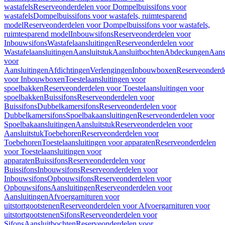
wastafels
Reserveonderdelen voor Dompelbuissifons voor
wastafels
Dompelbuissifons voor wastafels, ruimtesparend
model
Reserveonderdelen voor Dompelbuissifons voor wastafels,
ruimtesparend model
Inbouwsifons
Reserveonderdelen voor
Inbouwsifons
Wastafelaansluitingen
Reserveonderdelen voor
Wastafelaansluitingen
Aansluitstuk
Aansluitbochten
Abdeckungen
Aans
voor
Aansluitingen
Afdichtingen
Verlengingen
Inbouwboxen
Reserveonderd
voor Inbouwboxen
Toestelaansluitingen voor
spoelbakken
Reserveonderdelen voor Toestelaansluitingen voor
spoelbakken
Buissifons
Reserveonderdelen voor
Buissifons
Dubbelkamersifons
Reserveonderdelen voor
Dubbelkamersifons
Spoelbakaansluitingen
Reserveonderdelen voor
Spoelbakaansluitingen
Aansluitstuk
Reserveonderdelen voor
Aansluitstuk
Toebehoren
Reserveonderdelen voor
Toebehoren
Toestelaansluitingen voor apparaten
Reserveonderdelen
voor Toestelaansluitingen voor
apparaten
Buissifons
Reserveonderdelen voor
Buissifons
Inbouwsifons
Reserveonderdelen voor
Inbouwsifons
Opbouwsifons
Reserveonderdelen voor
Opbouwsifons
Aansluitingen
Reserveonderdelen voor
Aansluitingen
Afvoergarnituren voor
uitstortgootstenen
Reserveonderdelen voor Afvoergarnituren voor
uitstortgootstenen
Sifons
Reserveonderdelen voor
Sifons
Aansluitbochten
Reserveonderdelen voor