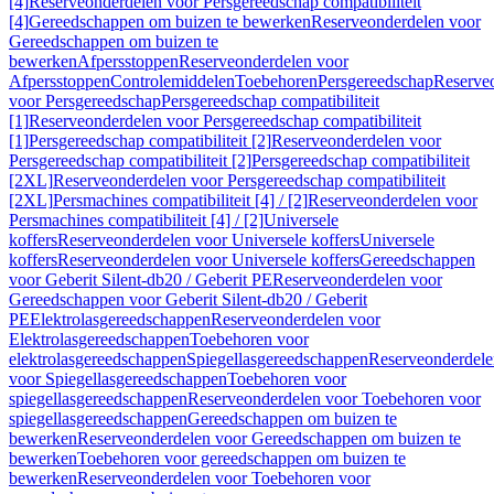
[4]
Reserveonderdelen voor Persgereedschap compatibiliteit
[4]
Gereedschappen om buizen te bewerken
Reserveonderdelen voor
Gereedschappen om buizen te
bewerken
Afpersstoppen
Reserveonderdelen voor
Afpersstoppen
Controlemiddelen
Toebehoren
Persgereedschap
Reserve
voor Persgereedschap
Persgereedschap compatibiliteit
[1]
Reserveonderdelen voor Persgereedschap compatibiliteit
[1]
Persgereedschap compatibiliteit [2]
Reserveonderdelen voor
Persgereedschap compatibiliteit [2]
Persgereedschap compatibiliteit
[2XL]
Reserveonderdelen voor Persgereedschap compatibiliteit
[2XL]
Persmachines compatibiliteit [4] / [2]
Reserveonderdelen voor
Persmachines compatibiliteit [4] / [2]
Universele
koffers
Reserveonderdelen voor Universele koffers
Universele
koffers
Reserveonderdelen voor Universele koffers
Gereedschappen
voor Geberit Silent-db20 / Geberit PE
Reserveonderdelen voor
Gereedschappen voor Geberit Silent-db20 / Geberit
PE
Elektrolasgereedschappen
Reserveonderdelen voor
Elektrolasgereedschappen
Toebehoren voor
elektrolasgereedschappen
Spiegellasgereedschappen
Reserveonderdele
voor Spiegellasgereedschappen
Toebehoren voor
spiegellasgereedschappen
Reserveonderdelen voor Toebehoren voor
spiegellasgereedschappen
Gereedschappen om buizen te
bewerken
Reserveonderdelen voor Gereedschappen om buizen te
bewerken
Toebehoren voor gereedschappen om buizen te
bewerken
Reserveonderdelen voor Toebehoren voor