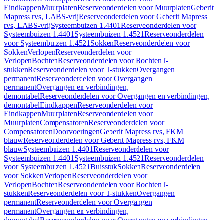
Eindkappen
Muurplaten
Reserveonderdelen voor Muurplaten
Geberit
Mapress rvs, LABS-vrij
Reserveonderdelen voor Geberit Mapress
rvs, LABS-vrij
Systeembuizen 1.4401
Reserveonderdelen voor
Systeembuizen 1.4401
Systeembuizen 1.4521
Reserveonderdelen
voor Systeembuizen 1.4521
Sokken
Reserveonderdelen voor
Sokken
Verlopen
Reserveonderdelen voor
Verlopen
Bochten
Reserveonderdelen voor Bochten
T-
stukken
Reserveonderdelen voor T-stukken
Overgangen
permanent
Reserveonderdelen voor Overgangen
permanent
Overgangen en verbindingen,
demontabel
Reserveonderdelen voor Overgangen en verbindingen,
demontabel
Eindkappen
Reserveonderdelen voor
Eindkappen
Muurplaten
Reserveonderdelen voor
Muurplaten
Compensatoren
Reserveonderdelen voor
Compensatoren
Doorvoeringen
Geberit Mapress rvs, FKM
blauw
Reserveonderdelen voor Geberit Mapress rvs, FKM
blauw
Systeembuizen 1.4401
Reserveonderdelen voor
Systeembuizen 1.4401
Systeembuizen 1.4521
Reserveonderdelen
voor Systeembuizen 1.4521
Buisstuk
Sokken
Reserveonderdelen
voor Sokken
Verlopen
Reserveonderdelen voor
Verlopen
Bochten
Reserveonderdelen voor Bochten
T-
stukken
Reserveonderdelen voor T-stukken
Overgangen
permanent
Reserveonderdelen voor Overgangen
permanent
Overgangen en verbindingen,
demontabel
Reserveonderdelen voor Overgangen en verbindingen,