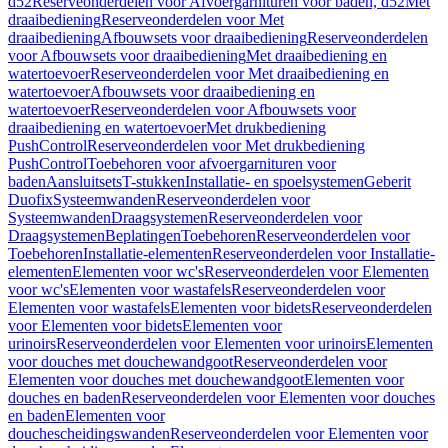
d52
Reserveonderdelen voor Afvoergarnituren voor baden, d52
Met
draaibediening
Reserveonderdelen voor Met
draaibediening
Afbouwsets voor draaibediening
Reserveonderdelen
voor Afbouwsets voor draaibediening
Met draaibediening en
watertoevoer
Reserveonderdelen voor Met draaibediening en
watertoevoer
Afbouwsets voor draaibediening en
watertoevoer
Reserveonderdelen voor Afbouwsets voor
draaibediening en watertoevoer
Met drukbediening
PushControl
Reserveonderdelen voor Met drukbediening
PushControl
Toebehoren voor afvoergarnituren voor
baden
Aansluitsets
T-stukken
Installatie- en spoelsystemen
Geberit
Duofix
Systeemwanden
Reserveonderdelen voor
Systeemwanden
Draagsystemen
Reserveonderdelen voor
Draagsystemen
Beplatingen
Toebehoren
Reserveonderdelen voor
Toebehoren
Installatie-elementen
Reserveonderdelen voor Installatie-
elementen
Elementen voor wc's
Reserveonderdelen voor Elementen
voor wc's
Elementen voor wastafels
Reserveonderdelen voor
Elementen voor wastafels
Elementen voor bidets
Reserveonderdelen
voor Elementen voor bidets
Elementen voor
urinoirs
Reserveonderdelen voor Elementen voor urinoirs
Elementen
voor douches met douchewandgoot
Reserveonderdelen voor
Elementen voor douches met douchewandgoot
Elementen voor
douches en baden
Reserveonderdelen voor Elementen voor douches
en baden
Elementen voor
douchescheidingswanden
Reserveonderdelen voor Elementen voor