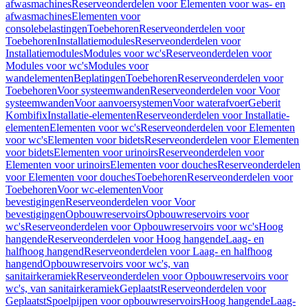
afwasmachines
Reserveonderdelen voor Elementen voor was- en
afwasmachines
Elementen voor
consolebelastingen
Toebehoren
Reserveonderdelen voor
Toebehoren
Installatiemodules
Reserveonderdelen voor
Installatiemodules
Modules voor wc's
Reserveonderdelen voor
Modules voor wc's
Modules voor
wandelementen
Beplatingen
Toebehoren
Reserveonderdelen voor
Toebehoren
Voor systeemwanden
Reserveonderdelen voor Voor
systeemwanden
Voor aanvoersystemen
Voor waterafvoer
Geberit
Kombifix
Installatie-elementen
Reserveonderdelen voor Installatie-
elementen
Elementen voor wc's
Reserveonderdelen voor Elementen
voor wc's
Elementen voor bidets
Reserveonderdelen voor Elementen
voor bidets
Elementen voor urinoirs
Reserveonderdelen voor
Elementen voor urinoirs
Elementen voor douches
Reserveonderdelen
voor Elementen voor douches
Toebehoren
Reserveonderdelen voor
Toebehoren
Voor wc-elementen
Voor
bevestigingen
Reserveonderdelen voor Voor
bevestigingen
Opbouwreservoirs
Opbouwreservoirs voor
wc's
Reserveonderdelen voor Opbouwreservoirs voor wc's
Hoog
hangende
Reserveonderdelen voor Hoog hangende
Laag- en
halfhoog hangend
Reserveonderdelen voor Laag- en halfhoog
hangend
Opbouwreservoirs voor wc's, van
sanitairkeramiek
Reserveonderdelen voor Opbouwreservoirs voor
wc's, van sanitairkeramiek
Geplaatst
Reserveonderdelen voor
Geplaatst
Spoelpijpen voor opbouwreservoirs
Hoog hangende
Laag-