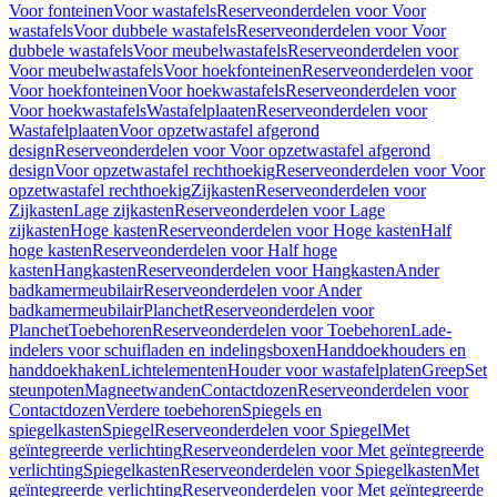
Voor fonteinen
Voor wastafels
Reserveonderdelen voor Voor
wastafels
Voor dubbele wastafels
Reserveonderdelen voor Voor
dubbele wastafels
Voor meubelwastafels
Reserveonderdelen voor
Voor meubelwastafels
Voor hoekfonteinen
Reserveonderdelen voor
Voor hoekfonteinen
Voor hoekwastafels
Reserveonderdelen voor
Voor hoekwastafels
Wastafelplaaten
Reserveonderdelen voor
Wastafelplaaten
Voor opzetwastafel afgerond
design
Reserveonderdelen voor Voor opzetwastafel afgerond
design
Voor opzetwastafel rechthoekig
Reserveonderdelen voor Voor
opzetwastafel rechthoekig
Zijkasten
Reserveonderdelen voor
Zijkasten
Lage zijkasten
Reserveonderdelen voor Lage
zijkasten
Hoge kasten
Reserveonderdelen voor Hoge kasten
Half
hoge kasten
Reserveonderdelen voor Half hoge
kasten
Hangkasten
Reserveonderdelen voor Hangkasten
Ander
badkamermeubilair
Reserveonderdelen voor Ander
badkamermeubilair
Planchet
Reserveonderdelen voor
Planchet
Toebehoren
Reserveonderdelen voor Toebehoren
Lade-
indelers voor schuifladen en indelingsboxen
Handdoekhouders en
handdoekhaken
Lichtelementen
Houder voor wastafelplaten
Greep
Set
steunpoten
Magneetwanden
Contactdozen
Reserveonderdelen voor
Contactdozen
Verdere toebehoren
Spiegels en
spiegelkasten
Spiegel
Reserveonderdelen voor Spiegel
Met
geïntegreerde verlichting
Reserveonderdelen voor Met geïntegreerde
verlichting
Spiegelkasten
Reserveonderdelen voor Spiegelkasten
Met
geïntegreerde verlichting
Reserveonderdelen voor Met geïntegreerde