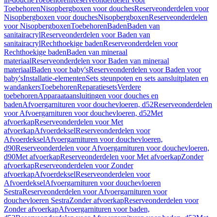
Toebehoren
Nisopbergboxen voor douches
Reserveonderdelen voor
Nisopbergboxen voor douches
Nisopbergboxen
Reserveonderdelen
voor Nisopbergboxen
Toebehoren
Baden
Baden van
sanitairacryl
Reserveonderdelen voor Baden van
sanitairacryl
Rechthoekige baden
Reserveonderdelen voor
Rechthoekige baden
Baden van mineraal
materiaal
Reserveonderdelen voor Baden van mineraal
materiaal
Baden voor baby's
Reserveonderdelen voor Baden voor
baby's
Installatie-elementen
Sets steunpoten en sets aansluitplaten en
wandankers
Toebehoren
Reparatiesets
Verdere
toebehoren
Apparaataansluitingen voor douches en
baden
Afvoergarnituren voor douchevloeren, d52
Reserveonderdelen
voor Afvoergarnituren voor douchevloeren, d52
Met
afvoerkap
Reserveonderdelen voor Met
afvoerkap
Afvoerdeksel
Reserveonderdelen voor
Afvoerdeksel
Afvoergarnituren voor douchevloeren,
d90
Reserveonderdelen voor Afvoergarnituren voor douchevloeren,
d90
Met afvoerkap
Reserveonderdelen voor Met afvoerkap
Zonder
afvoerkap
Reserveonderdelen voor Zonder
afvoerkap
Afvoerdeksel
Reserveonderdelen voor
Afvoerdeksel
Afvoergarnituren voor douchevloeren
Sestra
Reserveonderdelen voor Afvoergarnituren voor
douchevloeren Sestra
Zonder afvoerkap
Reserveonderdelen voor
Zonder afvoerkap
Afvoergarnituren voor baden,