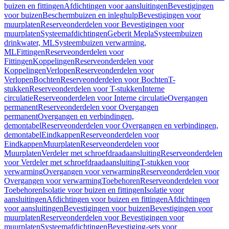
buizen en fittingen
Afdichtingen voor aansluitingen
Bevestigingen
voor buizen
Beschermbuizen en inleghulp
Bevestigingen voor
muurplaten
Reserveonderdelen voor Bevestigingen voor
muurplaten
Systeemafdichtingen
Geberit Mepla
Systeembuizen
drinkwater, ML
Systeembuizen verwarming,
ML
Fittingen
Reserveonderdelen voor
Fittingen
Koppelingen
Reserveonderdelen voor
Koppelingen
Verlopen
Reserveonderdelen voor
Verlopen
Bochten
Reserveonderdelen voor Bochten
T-
stukken
Reserveonderdelen voor T-stukken
Interne
circulatie
Reserveonderdelen voor Interne circulatie
Overgangen
permanent
Reserveonderdelen voor Overgangen
permanent
Overgangen en verbindingen,
demontabel
Reserveonderdelen voor Overgangen en verbindingen,
demontabel
Eindkappen
Reserveonderdelen voor
Eindkappen
Muurplaten
Reserveonderdelen voor
Muurplaten
Verdeler met schroefdraadaansluiting
Reserveonderdelen
voor Verdeler met schroefdraadaansluiting
T-stukken voor
verwarming
Overgangen voor verwarming
Reserveonderdelen voor
Overgangen voor verwarming
Toebehoren
Reserveonderdelen voor
Toebehoren
Isolatie voor buizen en fittingen
Isolatie voor
aansluitingen
Afdichtingen voor buizen en fittingen
Afdichtingen
voor aansluitingen
Bevestigingen voor buizen
Bevestigingen voor
muurplaten
Reserveonderdelen voor Bevestigingen voor
muurplaten
Systeemafdichtingen
Bevestiging-sets voor