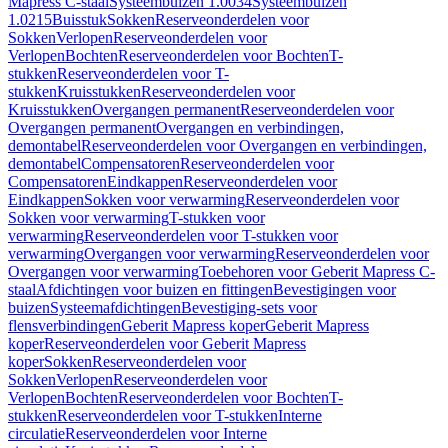
Mapress C-staal
Systeembuizen 1.0034
Systeembuizen
1.0215
Buisstuk
Sokken
Reserveonderdelen voor
Sokken
Verlopen
Reserveonderdelen voor
Verlopen
Bochten
Reserveonderdelen voor Bochten
T-
stukken
Reserveonderdelen voor T-
stukken
Kruisstukken
Reserveonderdelen voor
Kruisstukken
Overgangen permanent
Reserveonderdelen voor
Overgangen permanent
Overgangen en verbindingen,
demontabel
Reserveonderdelen voor Overgangen en verbindingen,
demontabel
Compensatoren
Reserveonderdelen voor
Compensatoren
Eindkappen
Reserveonderdelen voor
Eindkappen
Sokken voor verwarming
Reserveonderdelen voor
Sokken voor verwarming
T-stukken voor
verwarming
Reserveonderdelen voor T-stukken voor
verwarming
Overgangen voor verwarming
Reserveonderdelen voor
Overgangen voor verwarming
Toebehoren voor Geberit Mapress C-
staal
Afdichtingen voor buizen en fittingen
Bevestigingen voor
buizen
Systeemafdichtingen
Bevestiging-sets voor
flensverbindingen
Geberit Mapress koper
Geberit Mapress
koper
Reserveonderdelen voor Geberit Mapress
koper
Sokken
Reserveonderdelen voor
Sokken
Verlopen
Reserveonderdelen voor
Verlopen
Bochten
Reserveonderdelen voor Bochten
T-
stukken
Reserveonderdelen voor T-stukken
Interne
circulatie
Reserveonderdelen voor Interne