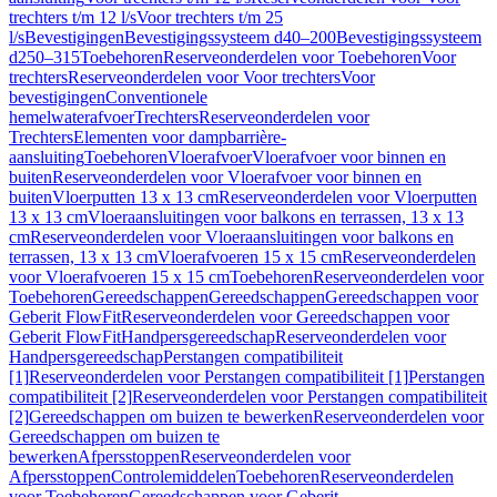
trechters t/m 12 l/s
Voor trechters t/m 25
l/s
Bevestigingen
Bevestigingssysteem d40–200
Bevestigingssysteem
d250–315
Toebehoren
Reserveonderdelen voor Toebehoren
Voor
trechters
Reserveonderdelen voor Voor trechters
Voor
bevestigingen
Conventionele
hemelwaterafvoer
Trechters
Reserveonderdelen voor
Trechters
Elementen voor dampbarrière-
aansluiting
Toebehoren
Vloerafvoer
Vloerafvoer voor binnen en
buiten
Reserveonderdelen voor Vloerafvoer voor binnen en
buiten
Vloerputten 13 x 13 cm
Reserveonderdelen voor Vloerputten
13 x 13 cm
Vloeraansluitingen voor balkons en terrassen, 13 x 13
cm
Reserveonderdelen voor Vloeraansluitingen voor balkons en
terrassen, 13 x 13 cm
Vloerafvoeren 15 x 15 cm
Reserveonderdelen
voor Vloerafvoeren 15 x 15 cm
Toebehoren
Reserveonderdelen voor
Toebehoren
Gereedschappen
Gereedschappen
Gereedschappen voor
Geberit FlowFit
Reserveonderdelen voor Gereedschappen voor
Geberit FlowFit
Handpersgereedschap
Reserveonderdelen voor
Handpersgereedschap
Perstangen compatibiliteit
[1]
Reserveonderdelen voor Perstangen compatibiliteit [1]
Perstangen
compatibiliteit [2]
Reserveonderdelen voor Perstangen compatibiliteit
[2]
Gereedschappen om buizen te bewerken
Reserveonderdelen voor
Gereedschappen om buizen te
bewerken
Afpersstoppen
Reserveonderdelen voor
Afpersstoppen
Controlemiddelen
Toebehoren
Reserveonderdelen
voor Toebehoren
Gereedschappen voor Geberit