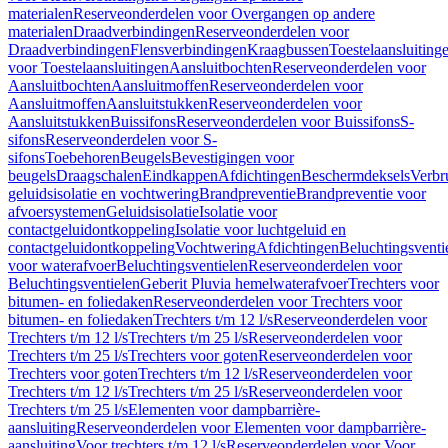
materialen
Reserveonderdelen voor Overgangen op andere
materialen
Draadverbindingen
Reserveonderdelen voor
Draadverbindingen
Flensverbindingen
Kraagbussen
Toestelaansluiting
voor Toestelaansluitingen
Aansluitbochten
Reserveonderdelen voor
Aansluitbochten
Aansluitmoffen
Reserveonderdelen voor
Aansluitmoffen
Aansluitstukken
Reserveonderdelen voor
Aansluitstukken
Buissifons
Reserveonderdelen voor Buissifons
S-
sifons
Reserveonderdelen voor S-
sifons
Toebehoren
Beugels
Bevestigingen voor
beugels
Draagschalen
Eindkappen
Afdichtingen
Beschermdeksels
Verbr
geluidsisolatie en vochtwering
Brandpreventie
Brandpreventie voor
afvoersystemen
Geluidsisolatie
Isolatie voor
contactgeluidontkoppeling
Isolatie voor luchtgeluid en
contactgeluidontkoppeling
Vochtwering
Afdichtingen
Beluchtingsventi
voor waterafvoer
Beluchtingsventielen
Reserveonderdelen voor
Beluchtingsventielen
Geberit Pluvia hemelwaterafvoer
Trechters voor
bitumen- en foliedaken
Reserveonderdelen voor Trechters voor
bitumen- en foliedaken
Trechters t/m 12 l/s
Reserveonderdelen voor
Trechters t/m 12 l/s
Trechters t/m 25 l/s
Reserveonderdelen voor
Trechters t/m 25 l/s
Trechters voor goten
Reserveonderdelen voor
Trechters voor goten
Trechters t/m 12 l/s
Reserveonderdelen voor
Trechters t/m 12 l/s
Trechters t/m 25 l/s
Reserveonderdelen voor
Trechters t/m 25 l/s
Elementen voor dampbarrière-
aansluiting
Reserveonderdelen voor Elementen voor dampbarrière-
aansluiting
Voor trechters t/m 12 l/s
Reserveonderdelen voor Voor