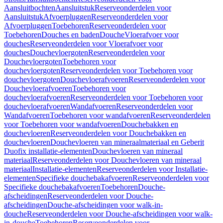
Aansluitbochten
Aansluitstuk
Reserveonderdelen voor
Aansluitstuk
Afvoerpluggen
Reserveonderdelen voor
Afvoerpluggen
Toebehoren
Reserveonderdelen voor
Toebehoren
Douches en baden
Douche
Vloerafvoer voor
douches
Reserveonderdelen voor Vloerafvoer voor
douches
Douchevloergoten
Reserveonderdelen voor
Douchevloergoten
Toebehoren voor
douchevloergoten
Reserveonderdelen voor Toebehoren voor
douchevloergoten
Douchevloerafvoeren
Reserveonderdelen voor
Douchevloerafvoeren
Toebehoren voor
douchevloerafvoeren
Reserveonderdelen voor Toebehoren voor
douchevloerafvoeren
Wandafvoeren
Reserveonderdelen voor
Wandafvoeren
Toebehoren voor wandafvoeren
Reserveonderdelen
voor Toebehoren voor wandafvoeren
Douchebakken en
douchevloeren
Reserveonderdelen voor Douchebakken en
douchevloeren
Douchevloeren van mineraalmateriaal en Geberit
Duofix installatie-elementen
Douchevloeren van mineraal
materiaal
Reserveonderdelen voor Douchevloeren van mineraal
materiaal
Installatie-elementen
Reserveonderdelen voor Installatie-
elementen
Specifieke douchebakafvoeren
Reserveonderdelen voor
Specifieke douchebakafvoeren
Toebehoren
Douche-
afscheidingen
Reserveonderdelen voor Douche-
afscheidingen
Douche-afscheidingen voor walk-in-
douche
Reserveonderdelen voor Douche-afscheidingen voor walk-
in-douche
Toebehoren
Reserveonderdelen voor