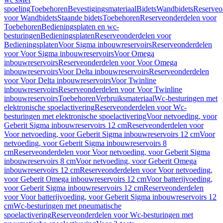
spoeling
Toebehoren
Bevestigingsmateriaal
Bidets
Wandbidets
Reserveo
voor Wandbidets
Staande bidets
Toebehoren
Reserveonderdelen voor
Toebehoren
Bedieningsplaten en wc-
besturingen
Bedieningsplaten
Reserveonderdelen voor
Bedieningsplaten
Voor Sigma inbouwreservoirs
Reserveonderdelen
voor Voor Sigma inbouwreservoirs
Voor Omega
inbouwreservoirs
Reserveonderdelen voor Voor Omega
inbouwreservoirs
Voor Delta inbouwreservoirs
Reserveonderdelen
voor Voor Delta inbouwreservoirs
Voor Twinline
inbouwreservoirs
Reserveonderdelen voor Voor Twinline
inbouwreservoirs
Toebehoren
Verbruiksmateriaal
Wc-besturingen met
elektronische spoelactivering
Reserveonderdelen voor Wc-
besturingen met elektronische spoelactivering
Voor netvoeding, voor
Geberit Sigma inbouwreservoirs 12 cm
Reserveonderdelen voor
Voor netvoeding, voor Geberit Sigma inbouwreservoirs 12 cm
Voor
netvoeding, voor Geberit Sigma inbouwreservoirs 8
cm
Reserveonderdelen voor Voor netvoeding, voor Geberit Sigma
inbouwreservoirs 8 cm
Voor netvoeding, voor Geberit Omega
inbouwreservoirs 12 cm
Reserveonderdelen voor Voor netvoeding,
voor Geberit Omega inbouwreservoirs 12 cm
Voor batterijvoeding,
voor Geberit Sigma inbouwreservoirs 12 cm
Reserveonderdelen
voor Voor batterijvoeding, voor Geberit Sigma inbouwreservoirs 12
cm
Wc-besturingen met pneumatische
spoelactivering
Reserveonderdelen voor Wc-besturingen met