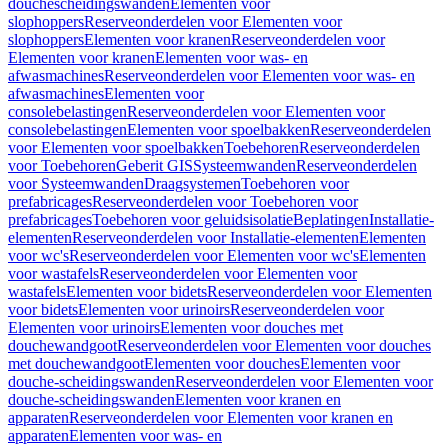
douchescheidingswanden
Elementen voor
slophoppers
Reserveonderdelen voor Elementen voor
slophoppers
Elementen voor kranen
Reserveonderdelen voor
Elementen voor kranen
Elementen voor was- en
afwasmachines
Reserveonderdelen voor Elementen voor was- en
afwasmachines
Elementen voor
consolebelastingen
Reserveonderdelen voor Elementen voor
consolebelastingen
Elementen voor spoelbakken
Reserveonderdelen
voor Elementen voor spoelbakken
Toebehoren
Reserveonderdelen
voor Toebehoren
Geberit GIS
Systeemwanden
Reserveonderdelen
voor Systeemwanden
Draagsystemen
Toebehoren voor
prefabricages
Reserveonderdelen voor Toebehoren voor
prefabricages
Toebehoren voor geluidsisolatie
Beplatingen
Installatie-
elementen
Reserveonderdelen voor Installatie-elementen
Elementen
voor wc's
Reserveonderdelen voor Elementen voor wc's
Elementen
voor wastafels
Reserveonderdelen voor Elementen voor
wastafels
Elementen voor bidets
Reserveonderdelen voor Elementen
voor bidets
Elementen voor urinoirs
Reserveonderdelen voor
Elementen voor urinoirs
Elementen voor douches met
douchewandgoot
Reserveonderdelen voor Elementen voor douches
met douchewandgoot
Elementen voor douches
Elementen voor
douche-scheidingswanden
Reserveonderdelen voor Elementen voor
douche-scheidingswanden
Elementen voor kranen en
apparaten
Reserveonderdelen voor Elementen voor kranen en
apparaten
Elementen voor was- en