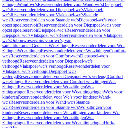
zittingen
Wand-wc's
Reserveonderdelen voor Wand-wc's
Diepspoel-
wc’s
Reserveonderdelen voor Diepspoel-wc’s
Vlakspoel-
wc’s
Reserveonderdelen voor Vlakspoel-wc’s
Staande
wc's
Reserveonderdelen voor Staande wc's
Diepspoel-wc's voor
opzet spoelreservoir
Reserveonderdelen voor Diepspoel-wc's voor
opzet spoelreservoir
Diepspoel-wc’s
Reserveonderdelen voor
Diepspoel-wc’s
Vlakspoel-wc’s
Reserveonderdelen voor Vlakspoel-
wc’s
Opbouwreservoirs voor wc's, van
sanitairkeramiek
Geplaatst
Wc-zittingen
Reserveonderdelen voor Wc-
zittingen
Wc-zittingen
Reserveonderdelen voor Wc-zittingen
Comfort-
wc's
Reserveonderdelen voor Comfort-wc's
Diepspoel-wc’s
verhoogd
Reserveonderdelen voor Diepspoel-wc’s
verhoogd
Vlakspoel-wc’s verhoogd
Reserveonderdelen voor
Vlakspoel-wc’s verhoogd
Diepspoel-wc's
verlengd
Reserveonderdelen voor Diepspoel-wc's verlengd
Comfort
wc-zittingen
Reserveonderdelen voor Comfort wc-zittingen
Wc-
zittingen
Reserveonderdelen voor Wc-zittingen
Wc-
zittingsringen
Reserveonderdelen voor Wc-zittingsringen
Wc’s voor
kinderen
Reserveonderdelen voor Wc’s voor kinderen
Wand-
wc's
Reserveonderdelen voor Wand-wc's
Staande
wc's
Reserveonderdelen voor Staande wc's
Wc-zittingen voor
kinderen
Reserveonderdelen voor Wc-zittingen voor kinderen
Wc-
zittingen
Reserveonderdelen voor Wc-zittingen
Wc-
zittingsringen
Reserveonderdelen voor Wc-zittingsringen
Hurk-
wc's
Met