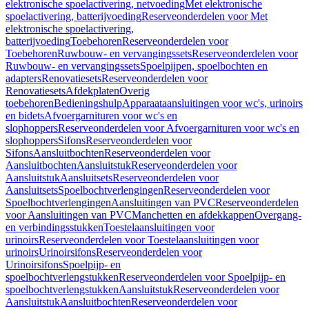
elektronische spoelactivering, netvoeding
Met elektronische
spoelactivering, batterijvoeding
Reserveonderdelen voor Met
elektronische spoelactivering,
batterijvoeding
Toebehoren
Reserveonderdelen voor
Toebehoren
Ruwbouw- en vervangingssets
Reserveonderdelen voor
Ruwbouw- en vervangingssets
Spoelpijpen, spoelbochten en
adapters
Renovatiesets
Reserveonderdelen voor
Renovatiesets
Afdekplaten
Overig
toebehoren
Bedieningshulp
Apparaataansluitingen voor wc's, urinoirs
en bidets
Afvoergarnituren voor wc's en
slophoppers
Reserveonderdelen voor Afvoergarnituren voor wc's en
slophoppers
Sifons
Reserveonderdelen voor
Sifons
Aansluitbochten
Reserveonderdelen voor
Aansluitbochten
Aansluitstuk
Reserveonderdelen voor
Aansluitstuk
Aansluitsets
Reserveonderdelen voor
Aansluitsets
Spoelbochtverlengingen
Reserveonderdelen voor
Spoelbochtverlengingen
Aansluitingen van PVC
Reserveonderdelen
voor Aansluitingen van PVC
Manchetten en afdekkappen
Overgang-
en verbindingsstukken
Toestelaansluitingen voor
urinoirs
Reserveonderdelen voor Toestelaansluitingen voor
urinoirs
Urinoirsifons
Reserveonderdelen voor
Urinoirsifons
Spoelpijp- en
spoelbochtverlengstukken
Reserveonderdelen voor Spoelpijp- en
spoelbochtverlengstukken
Aansluitstuk
Reserveonderdelen voor
Aansluitstuk
Aansluitbochten
Reserveonderdelen voor