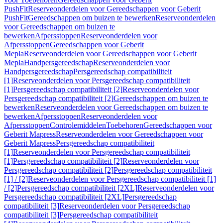
PushFit
Reserveonderdelen voor Gereedschappen voor Geberit
PushFit
Gereedschappen om buizen te bewerken
Reserveonderdelen
voor Gereedschappen om buizen te
bewerken
Afpersstoppen
Reserveonderdelen voor
Afpersstoppen
Gereedschappen voor Geberit
Mepla
Reserveonderdelen voor Gereedschappen voor Geberit
Mepla
Handpersgereedschap
Reserveonderdelen voor
Handpersgereedschap
Persgereedschap compatibiliteit
[1]
Reserveonderdelen voor Persgereedschap compatibiliteit
[1]
Persgereedschap compatibiliteit [2]
Reserveonderdelen voor
Persgereedschap compatibiliteit [2]
Gereedschappen om buizen te
bewerken
Reserveonderdelen voor Gereedschappen om buizen te
bewerken
Afpersstoppen
Reserveonderdelen voor
Afpersstoppen
Controlemiddelen
Toebehoren
Gereedschappen voor
Geberit Mapress
Reserveonderdelen voor Gereedschappen voor
Geberit Mapress
Persgereedschap compatibiliteit
[1]
Reserveonderdelen voor Persgereedschap compatibiliteit
[1]
Persgereedschap compatibiliteit [2]
Reserveonderdelen voor
Persgereedschap compatibiliteit [2]
Persgereedschap compatibiliteit
[1] / [2]
Reserveonderdelen voor Persgereedschap compatibiliteit [1]
/ [2]
Persgereedschap compatibiliteit [2XL]
Reserveonderdelen voor
Persgereedschap compatibiliteit [2XL]
Persgereedschap
compatibiliteit [3]
Reserveonderdelen voor Persgereedschap
compatibiliteit [3]
Persgereedschap compatibiliteit