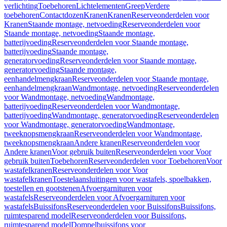
verlichting
Toebehoren
Lichtelementen
Greep
Verdere
toebehoren
Contactdozen
Kranen
Kranen
Reserveonderdelen voor
Kranen
Staande montage, netvoeding
Reserveonderdelen voor
Staande montage, netvoeding
Staande montage,
batterijvoeding
Reserveonderdelen voor Staande montage,
batterijvoeding
Staande montage,
generatorvoeding
Reserveonderdelen voor Staande montage,
generatorvoeding
Staande montage,
eenhandelmengkraan
Reserveonderdelen voor Staande montage,
eenhandelmengkraan
Wandmontage, netvoeding
Reserveonderdelen
voor Wandmontage, netvoeding
Wandmontage,
batterijvoeding
Reserveonderdelen voor Wandmontage,
batterijvoeding
Wandmontage, generatorvoeding
Reserveonderdelen
voor Wandmontage, generatorvoeding
Wandmontage,
tweeknopsmengkraan
Reserveonderdelen voor Wandmontage,
tweeknopsmengkraan
Andere kranen
Reserveonderdelen voor
Andere kranen
Voor gebruik buiten
Reserveonderdelen voor Voor
gebruik buiten
Toebehoren
Reserveonderdelen voor Toebehoren
Voor
wastafelkranen
Reserveonderdelen voor Voor
wastafelkranen
Toestelaansluitingen voor wastafels, spoelbakken,
toestellen en gootstenen
Afvoergarnituren voor
wastafels
Reserveonderdelen voor Afvoergarnituren voor
wastafels
Buissifons
Reserveonderdelen voor Buissifons
Buissifons,
ruimtesparend model
Reserveonderdelen voor Buissifons,
ruimtesparend model
Dompelbuissifons voor