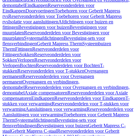
demontabel
Eindkappen
Reserveonderdelen voor
Eindkappen
Doorvoeringen
Toebehoren voor Geberit Mapress
rvs
Reserveonderdelen voor Toebehoren voor Geberit Mapress
rvs
Isolatie voor aansluitingen
Afdichtingen voor buizen en
fittingen
Bevestigingen voor buizen
Bevestigingen voor
muurplaten
Reserveonderdelen voor Bevestigingen voor
muurplaten
Systeemafdichtingen
Bevestiging-sets voor
flensverbindingen
Geberit Mapress Therm
Systeembuizen
Therm
Fittingen
Reserveonderdelen voor
Fittingen
Sokken
Reserveonderdelen voor
Sokken
Verlopen
Reserveonderdelen voor
Verlopen
Bochten
Reserveonderdelen voor Bochten
T-
stukken
Reserveonderdelen voor T-stukken
Overgangen
permanent
Reserveonderdelen voor Overgangen
permanent
Overgangen en verbindingen,
demontabel
Reserveonderdelen voor Overgangen en verbindingen,
demontabel
Axiale compensatoren
Reserveonderdelen voor Axiale
compensatoren
Eindkappen
Reserveonderdelen voor Eindkappen
T-
stukken voor verwarming
Reserveonderdelen voor T-stukken voor
verwarming
Aansluitingen voor verwarming
Reserveonderdelen voor
Aansluitingen voor verwarming
Toebehoren voor Geberit Mapress
Therm
Systeemafdichtingen
Bevestiging-sets voor
flensverbindingen
Bevestigingen voor buizen
Geberit Mapress C-
staal
Geberit Mapress C-staal
Reserveonderdelen voor Geberit