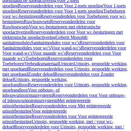
pneumatische spoelactivering
Voor 2-toets
spoeling
Reserveonderdelen voor Voor 2-toets spoeling
Voor 1-toets
spoeling
Reserveonderdelen voor Voor 1-toets spoeling
Toebehoren
voor wc-besturingen
Reserveonderdelen voor Toebehoren voor wc-
besturingen
Ruwbouwsets
Reserveonderdelen voor
Ruwbouwsets
Voor wc-besturingen met elektronische
spoelactivering
Reserveonderdelen voor Voor wc-besturingen met
elektronische spoelactivering
Geberit Monolith
sanitairmodules
Sanitairmodules voor wc's
Reserveonderdelen voor
Sanitairmodules voor wc's
Voor wand-wc's
Reserveonderdelen voor
Voor wand-wc's
Voor staande wc's
Reserveonderdelen voor Voor
staande wc's
Toebehoren
Reserveonderdelen voor
Toebehoren
Verbruiksmateriaal
Urinoirs
Urinoirs, gespoelde werking,
met spoelrand
Reserveonderdelen voor Urinoirs, gespoelde werking,
met spoelrand
Zonder deksel
Reserveonderdelen voor Zonder
deksel
Urinoirs, gespoelde werking,
spoelrandloos
Reserveonderdelen voor Urinoirs, gespoelde werking,
spoelrandloos
Voor opbouw- of
inbouwurinoirstuursysteem
Reserveonderdelen voor Voor opbouw-
of inbouwurinoirstuursysteem
Met geïntegreerde
urinoirbesturing
Reserveonderdelen voor Met geïntegreerde
urinoirbesturing
Voor geïntegreerde
urinoirbesturing
Reserveonderdelen voor Voor geïntegreerde
urinoirbesturing
Urinoirs, gespoelde werking, met / voor wc-
deksel
Reserveonderdelen voor Urinoirs, gespoelde werking, met /