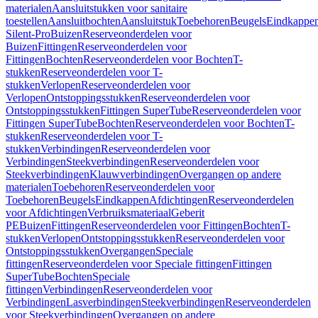
materialen
Aansluitstukken voor sanitaire
toestellen
Aansluitbochten
Aansluitstuk
Toebehoren
Beugels
Eindkappe
Silent-Pro
Buizen
Reserveonderdelen voor
Buizen
Fittingen
Reserveonderdelen voor
Fittingen
Bochten
Reserveonderdelen voor Bochten
T-
stukken
Reserveonderdelen voor T-
stukken
Verlopen
Reserveonderdelen voor
Verlopen
Ontstoppingsstukken
Reserveonderdelen voor
Ontstoppingsstukken
Fittingen SuperTube
Reserveonderdelen voor
Fittingen SuperTube
Bochten
Reserveonderdelen voor Bochten
T-
stukken
Reserveonderdelen voor T-
stukken
Verbindingen
Reserveonderdelen voor
Verbindingen
Steekverbindingen
Reserveonderdelen voor
Steekverbindingen
Klauwverbindingen
Overgangen op andere
materialen
Toebehoren
Reserveonderdelen voor
Toebehoren
Beugels
Eindkappen
Afdichtingen
Reserveonderdelen
voor Afdichtingen
Verbruiksmateriaal
Geberit
PE
Buizen
Fittingen
Reserveonderdelen voor Fittingen
Bochten
T-
stukken
Verlopen
Ontstoppingsstukken
Reserveonderdelen voor
Ontstoppingsstukken
Overgangen
Speciale
fittingen
Reserveonderdelen voor Speciale fittingen
Fittingen
SuperTube
Bochten
Speciale
fittingen
Verbindingen
Reserveonderdelen voor
Verbindingen
Lasverbindingen
Steekverbindingen
Reserveonderdelen
voor Steekverbindingen
Overgangen op andere