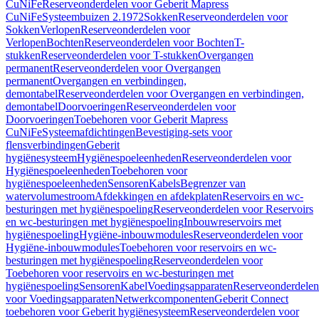
CuNiFe
Reserveonderdelen voor Geberit Mapress
CuNiFe
Systeembuizen 2.1972
Sokken
Reserveonderdelen voor
Sokken
Verlopen
Reserveonderdelen voor
Verlopen
Bochten
Reserveonderdelen voor Bochten
T-
stukken
Reserveonderdelen voor T-stukken
Overgangen
permanent
Reserveonderdelen voor Overgangen
permanent
Overgangen en verbindingen,
demontabel
Reserveonderdelen voor Overgangen en verbindingen,
demontabel
Doorvoeringen
Reserveonderdelen voor
Doorvoeringen
Toebehoren voor Geberit Mapress
CuNiFe
Systeemafdichtingen
Bevestiging-sets voor
flensverbindingen
Geberit
hygiënesysteem
Hygiënespoeleenheden
Reserveonderdelen voor
Hygiënespoeleenheden
Toebehoren voor
hygiënespoeleenheden
Sensoren
Kabels
Begrenzer van
watervolumestroom
Afdekkingen en afdekplaten
Reservoirs en wc-
besturingen met hygiënespoeling
Reserveonderdelen voor Reservoirs
en wc-besturingen met hygiënespoeling
Inbouwreservoirs met
hygiënespoeling
Hygiëne-inbouwmodules
Reserveonderdelen voor
Hygiëne-inbouwmodules
Toebehoren voor reservoirs en wc-
besturingen met hygiënespoeling
Reserveonderdelen voor
Toebehoren voor reservoirs en wc-besturingen met
hygiënespoeling
Sensoren
Kabel
Voedingsapparaten
Reserveonderdelen
voor Voedingsapparaten
Netwerkcomponenten
Geberit Connect
toebehoren voor Geberit hygiënesysteem
Reserveonderdelen voor