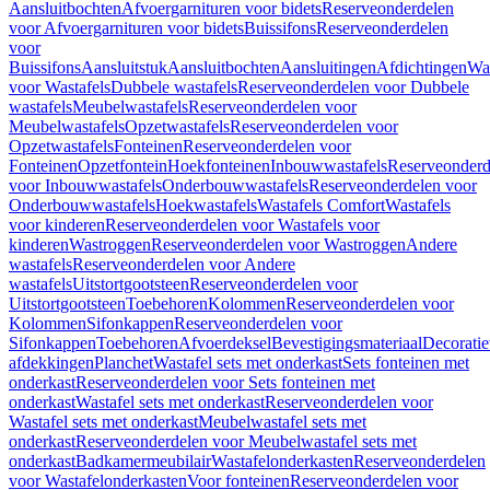
Aansluitbochten
Afvoergarnituren voor bidets
Reserveonderdelen
voor Afvoergarnituren voor bidets
Buissifons
Reserveonderdelen
voor
Buissifons
Aansluitstuk
Aansluitbochten
Aansluitingen
Afdichtingen
Was
voor Wastafels
Dubbele wastafels
Reserveonderdelen voor Dubbele
wastafels
Meubelwastafels
Reserveonderdelen voor
Meubelwastafels
Opzetwastafels
Reserveonderdelen voor
Opzetwastafels
Fonteinen
Reserveonderdelen voor
Fonteinen
Opzetfontein
Hoekfonteinen
Inbouwwastafels
Reserveonderd
voor Inbouwwastafels
Onderbouwwastafels
Reserveonderdelen voor
Onderbouwwastafels
Hoekwastafels
Wastafels Comfort
Wastafels
voor kinderen
Reserveonderdelen voor Wastafels voor
kinderen
Wastroggen
Reserveonderdelen voor Wastroggen
Andere
wastafels
Reserveonderdelen voor Andere
wastafels
Uitstortgootsteen
Reserveonderdelen voor
Uitstortgootsteen
Toebehoren
Kolommen
Reserveonderdelen voor
Kolommen
Sifonkappen
Reserveonderdelen voor
Sifonkappen
Toebehoren
Afvoerdeksel
Bevestigingsmateriaal
Decorati
afdekkingen
Planchet
Wastafel sets met onderkast
Sets fonteinen met
onderkast
Reserveonderdelen voor Sets fonteinen met
onderkast
Wastafel sets met onderkast
Reserveonderdelen voor
Wastafel sets met onderkast
Meubelwastafel sets met
onderkast
Reserveonderdelen voor Meubelwastafel sets met
onderkast
Badkamermeubilair
Wastafelonderkasten
Reserveonderdelen
voor Wastafelonderkasten
Voor fonteinen
Reserveonderdelen voor