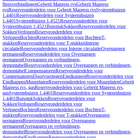
flensverbindingen
Geberit Mapress rvs
Geberit Mapress
rvs
Reserveonderdelen voor Geberit Mapress rvs
Systeembuizen
1.4401
Reserveonderdelen voor Systeembuizen
1.4401
Systeembuizen 1.4521
Reserveonderdelen voor
Systeembuizen 1.4521
Buisstuk
Sokken
Reserveonderdelen voor
Sokken
Verlopen
Reserveonderdelen voor
Verlopen
Bochten
Reserveonderdelen voor Bochten
T-
stukken
Reserveonderdelen voor T-stukken
Interne
circulatie
Reserveonderdelen voor Interne circulatie
Overgangen
permanent
Reserveonderdelen voor Overgangen
permanent
Overgangen en verbindingen,
demontabel
Reserveonderdelen voor Overgangen en verbindingen,
demontabel
Compensatoren
Reserveonderdelen voor
Compensatoren
Doorvoeringen
Eindkappen
Reserveonderdelen voor
Eindkappen
Muurplaten
Reserveonderdelen voor Muurplaten
Geberit
Mapress rvs, gas
Reserveonderdelen voor Geberit Mapress rvs,
gas
Systeembuizen 1.4401
Reserveonderdelen voor Systeembuizen
1.4401
Buisstuk
Sokken
Reserveonderdelen voor
Sokken
Verlopen
Reserveonderdelen voor
Verlopen
Bochten
Reserveonderdelen voor Bochten
T-
stukken
Reserveonderdelen voor T-stukken
Overgangen
permanent
Reserveonderdelen voor Overgangen
permanent
Overgangen en verbindingen,
demontabel
Reserveonderdelen voor Overgangen en verbindingen,
demontabel
Eindkappen
Reserveonderdelen voor