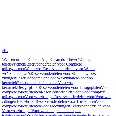
NL
Wc's en urinoirs
Geberit AquaClean douchewc’s
Complete
toiletsystemen
Reserveonderdelen voor Complete
toiletsystemen
Wand-wc's
Reserveonderdelen voor Wand-
wc's
Staande wc's
Reserveonderdelen voor Staande wc's
Wc-
zittingen
Reserveonderdelen voor Wc-zittingen
Voor wc-
keramiek
Reserveonderdelen voor Voor wc-
keramiek
Designplaten
Reserveonderdelen voor Designplaten
Voor
complete toiletsystemen
Reserveonderdelen voor Voor complete
toiletsystemen
Voor wc-zittingen
Reserveonderdelen voor Voor wc-
zittingen
Toebehoren
Reserveonderdelen voor Toebehoren
Voor
complete toiletsystemen
Voor wc-zittingen
Reserveonderdelen voor
Voor wc-zittingen
Voor wc-zittingen en complete
toiletsystemen
Wc's
Verbruiksmateriaal
Functie-eenheden
Wc's en wc-