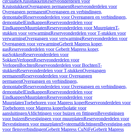
circulatie
Kruisstukken
Reserveonderdelen voor
Kruisstukken
Overgangen permanent
Reserveonderdelen voor
Overgangen permanent
Overgangen en verbindingen,
demontabel
Reserveonderdelen voor Overgangen en verbindingen,
demontabel
Eindkappen
Reserveonderdelen voor
Eindkappen
Muurplaten
Reserveonderdelen voor Muurplaten
T-
stukken voor verwarming
Reserveonderdelen voor T-stukken voor
verwarming
Overgangen voor verwarming
Reserveonderdelen voor
Overgangen voor verwarming
Geberit Mapress koper,
gas
Reserveonderdelen voor Geberit Mapress koper,
gas
Sokken
Reserveonderdelen voor
Sokken
Verlopen
Reserveonderdelen voor
Verlopen
Bochten
Reserveonderdelen voor Bochten
T-
stukken
Reserveonderdelen voor T-stukken
Overgangen
permanent
Reserveonderdelen voor Overgangen
permanent
Overgangen en verbindingen,
demontabel
Reserveonderdelen voor Overgangen en verbindingen,
demontabel
Eindkappen
Reserveonderdelen voor
Eindkappen
Muurplaten
Reserveonderdelen voor
Muurplaten
Toebehoren voor Mapress koper
Reserveonderdelen voor
Toebehoren voor Mapress koper
Isolatie voor
aansluitingen
Afdichtingen voor buizen en fittingen
Bevestigingen
voor buizen
Bevestigingen voor muurplaten
Reserveonderdelen voor
Bevestigingen voor muurplaten
Systeemafdichtingen
Bevestiging-sets
voor flensverbindingen
Geberit Mapress CuNiFe
Geberit Mapress