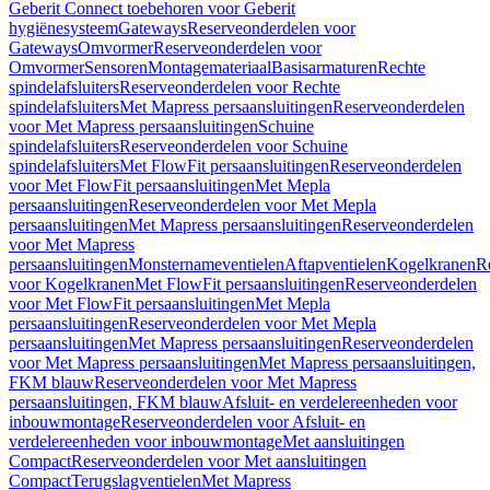
Geberit Connect toebehoren voor Geberit
hygiënesysteem
Gateways
Reserveonderdelen voor
Gateways
Omvormer
Reserveonderdelen voor
Omvormer
Sensoren
Montagemateriaal
Basisarmaturen
Rechte
spindelafsluiters
Reserveonderdelen voor Rechte
spindelafsluiters
Met Mapress persaansluitingen
Reserveonderdelen
voor Met Mapress persaansluitingen
Schuine
spindelafsluiters
Reserveonderdelen voor Schuine
spindelafsluiters
Met FlowFit persaansluitingen
Reserveonderdelen
voor Met FlowFit persaansluitingen
Met Mepla
persaansluitingen
Reserveonderdelen voor Met Mepla
persaansluitingen
Met Mapress persaansluitingen
Reserveonderdelen
voor Met Mapress
persaansluitingen
Monsternameventielen
Aftapventielen
Kogelkranen
R
voor Kogelkranen
Met FlowFit persaansluitingen
Reserveonderdelen
voor Met FlowFit persaansluitingen
Met Mepla
persaansluitingen
Reserveonderdelen voor Met Mepla
persaansluitingen
Met Mapress persaansluitingen
Reserveonderdelen
voor Met Mapress persaansluitingen
Met Mapress persaansluitingen,
FKM blauw
Reserveonderdelen voor Met Mapress
persaansluitingen, FKM blauw
Afsluit- en verdelereenheden voor
inbouwmontage
Reserveonderdelen voor Afsluit- en
verdelereenheden voor inbouwmontage
Met aansluitingen
Compact
Reserveonderdelen voor Met aansluitingen
Compact
Terugslagventielen
Met Mapress