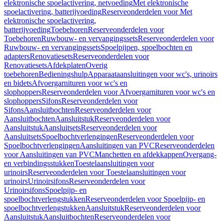
elektronische spoelactivering, netvoeding
Met elektronische
spoelactivering, batterijvoeding
Reserveonderdelen voor Met
elektronische spoelactivering,
batterijvoeding
Toebehoren
Reserveonderdelen voor
Toebehoren
Ruwbouw- en vervangingssets
Reserveonderdelen voor
Ruwbouw- en vervangingssets
Spoelpijpen, spoelbochten en
adapters
Renovatiesets
Reserveonderdelen voor
Renovatiesets
Afdekplaten
Overig
toebehoren
Bedieningshulp
Apparaataansluitingen voor wc's, urinoirs
en bidets
Afvoergarnituren voor wc's en
slophoppers
Reserveonderdelen voor Afvoergarnituren voor wc's en
slophoppers
Sifons
Reserveonderdelen voor
Sifons
Aansluitbochten
Reserveonderdelen voor
Aansluitbochten
Aansluitstuk
Reserveonderdelen voor
Aansluitstuk
Aansluitsets
Reserveonderdelen voor
Aansluitsets
Spoelbochtverlengingen
Reserveonderdelen voor
Spoelbochtverlengingen
Aansluitingen van PVC
Reserveonderdelen
voor Aansluitingen van PVC
Manchetten en afdekkappen
Overgang-
en verbindingsstukken
Toestelaansluitingen voor
urinoirs
Reserveonderdelen voor Toestelaansluitingen voor
urinoirs
Urinoirsifons
Reserveonderdelen voor
Urinoirsifons
Spoelpijp- en
spoelbochtverlengstukken
Reserveonderdelen voor Spoelpijp- en
spoelbochtverlengstukken
Aansluitstuk
Reserveonderdelen voor
Aansluitstuk
Aansluitbochten
Reserveonderdelen voor