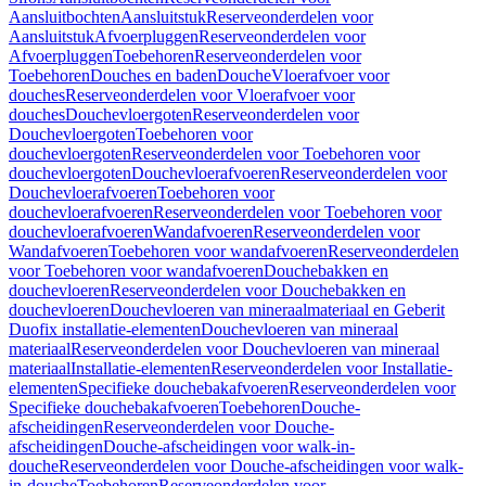
Aansluitbochten
Aansluitstuk
Reserveonderdelen voor
Aansluitstuk
Afvoerpluggen
Reserveonderdelen voor
Afvoerpluggen
Toebehoren
Reserveonderdelen voor
Toebehoren
Douches en baden
Douche
Vloerafvoer voor
douches
Reserveonderdelen voor Vloerafvoer voor
douches
Douchevloergoten
Reserveonderdelen voor
Douchevloergoten
Toebehoren voor
douchevloergoten
Reserveonderdelen voor Toebehoren voor
douchevloergoten
Douchevloerafvoeren
Reserveonderdelen voor
Douchevloerafvoeren
Toebehoren voor
douchevloerafvoeren
Reserveonderdelen voor Toebehoren voor
douchevloerafvoeren
Wandafvoeren
Reserveonderdelen voor
Wandafvoeren
Toebehoren voor wandafvoeren
Reserveonderdelen
voor Toebehoren voor wandafvoeren
Douchebakken en
douchevloeren
Reserveonderdelen voor Douchebakken en
douchevloeren
Douchevloeren van mineraalmateriaal en Geberit
Duofix installatie-elementen
Douchevloeren van mineraal
materiaal
Reserveonderdelen voor Douchevloeren van mineraal
materiaal
Installatie-elementen
Reserveonderdelen voor Installatie-
elementen
Specifieke douchebakafvoeren
Reserveonderdelen voor
Specifieke douchebakafvoeren
Toebehoren
Douche-
afscheidingen
Reserveonderdelen voor Douche-
afscheidingen
Douche-afscheidingen voor walk-in-
douche
Reserveonderdelen voor Douche-afscheidingen voor walk-
in-douche
Toebehoren
Reserveonderdelen voor