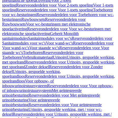
pneumatische spoelactivering
Voor 2-toets
spoeling
Reserveonderdelen voor Voor 2-toets spoeling
Voor 1-toets
spoeling
Reserveonderdelen voor Voor 1-toets spoeling
Toebehoren
voor wc-besturingen
Reserveonderdelen voor Toebehoren voor wc-
besturingen
Ruwbouwsets
Reserveonderdelen voor
Ruwbouwsets
Voor wc-besturingen met elektronische
spoelactivering
Reserveonderdelen voor Voor wc-besturingen met
elektronische spoelactivering
Geberit Monolith
sanitairmodules
Sanitairmodules voor wc's
Reserveonderdelen voor
Sanitairmodules voor wc's
Voor wand-wc's
Reserveonderdelen voor
Voor wand-wc's
Voor staande wc's
Reserveonderdelen voor Voor
staande wc's
Toebehoren
Reserveonderdelen voor
Toebehoren
Verbruiksmateriaal
Urinoirs
Urinoirs, gespoelde werking,
met spoelrand
Reserveonderdelen voor Urinoirs, gespoelde werking,
met spoelrand
Zonder deksel
Reserveonderdelen voor Zonder
deksel
Urinoirs, gespoelde werking,
spoelrandloos
Reserveonderdelen voor Urinoirs, gespoelde werking,
spoelrandloos
Voor opbouw- of
inbouwurinoirstuursysteem
Reserveonderdelen voor Voor opbouw-
of inbouwurinoirstuursysteem
Met geïntegreerde
urinoirbesturing
Reserveonderdelen voor Met geïntegreerde
urinoirbesturing
Voor geïntegreerde
urinoirbesturing
Reserveonderdelen voor Voor geïntegreerde
urinoirbesturing
Urinoirs, gespoelde werking, met / voor wc-
deksel
Reserveonderdelen voor Urinoirs, gespoelde werking, met /