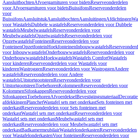
Aansluitbochten
Afvoergarnituren voor bidets
Reserveonderdelen
voor Afvoergarnituren voor bidets
Buissifons
Reserveonderdelen
voor
Buissifons
Aansluitstuk
Aansluitbochten
Aansluitingen
Afdichtingen
Was
voor Wastafels
Dubbele wastafels
Reserveonderdelen voor Dubbele
wastafels
Meubelwastafels
Reserveonderdelen voor
Meubelwastafels
Opzetwastafels
Reserveonderdelen voor
Opzetwastafels
Fonteinen
Reserveonderdelen voor
Fonteinen
Opzetfontein
Hoekfonteinen
Inbouwwastafels
Reserveonderd
voor Inbouwwastafels
Onderbouwwastafels
Reserveonderdelen voor
Onderbouwwastafels
Hoekwastafels
Wastafels Comfort
Wastafels
voor kinderen
Reserveonderdelen voor Wastafels voor
kinderen
Wastroggen
Reserveonderdelen voor Wastroggen
Andere
wastafels
Reserveonderdelen voor Andere
wastafels
Uitstortgootsteen
Reserveonderdelen voor
Uitstortgootsteen
Toebehoren
Kolommen
Reserveonderdelen voor
Kolommen
Sifonkappen
Reserveonderdelen voor
Sifonkappen
Toebehoren
Afvoerdeksel
Bevestigingsmateriaal
Decorati
afdekkingen
Planchet
Wastafel sets met onderkast
Sets fonteinen met
onderkast
Reserveonderdelen voor Sets fonteinen met
onderkast
Wastafel sets met onderkast
Reserveonderdelen voor
Wastafel sets met onderkast
Meubelwastafel sets met
onderkast
Reserveonderdelen voor Meubelwastafel sets met
onderkast
Badkamermeubilair
Wastafelonderkasten
Reserveonderdelen
voor Wastafelonderkasten
Voor fonteinen
Reserveonderdelen voor