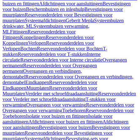
buizen en fittingen
Afdichtingen voor aansluitingen
Bevestigingen
voor buizen
Beschermbuizen en inleghulp
Bevestigingen voor
muurplaten
Reserveonderdelen voor Bevestigingen voor
muurplaten
Systeemafdichtingen
Geberit Mepla
Systeembuizen
drinkwater, ML
Systeembuizen verwarming,
ML
Fittingen
Reserveonderdelen voor
Fittingen
Koppelingen
Reserveonderdelen voor
Koppelingen
Verlopen
Reserveonderdelen voor
Verlopen
Bochten
Reserveonderdelen voor Bochten
T-
stukken
Reserveonderdelen voor T-stukken
Interne
circulatie
Reserveonderdelen voor Interne circulatie
Overgangen
permanent
Reserveonderdelen voor Overgangen
permanent
Overgangen en verbindingen,
demontabel
Reserveonderdelen voor Overgangen en verbindingen,
demontabel
Eindkappen
Reserveonderdelen voor
Eindkappen
Muurplaten
Reserveonderdelen voor
Muurplaten
Verdeler met schroefdraadaansluiting
Reserveonderdelen
voor Verdeler met schroefdraadaansluiting
T-stukken voor
verwarming
Overgangen voor verwarming
Reserveonderdelen voor
Overgangen voor verwarming
Toebehoren
Reserveonderdelen voor
Toebehoren
Isolatie voor buizen en fittingen
Isolatie voor
aansluitingen
Afdichtingen voor buizen en fittingen
Afdichtingen
voor aansluitingen
Bevestigingen voor buizen
Bevestigingen voor
muurplaten
Reserveonderdelen voor Bevestigingen voor
muurplaten
Systeemafdichtingen
Bevestiging-sets voor