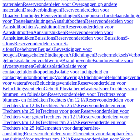
materialen
Reserveonderdelen voor Overgangen op andere
materialen
Draadverbindingen
Reserveonderdelen voor
Draadverbindingen
Flensverbindingen
Kraagbussen
Toestelaansluiting
voor Toestelaansluitingen
Aansluitbochten
Reserveonderdelen voor
Aansluitbochten
Aansluitmoffen
Reserveonderdelen voor
Aansluitmoffen
Aansluitstukken
Reserveonderdelen voor
Aansluitstukken
Buissifons
Reserveonderdelen voor Buissifons
S-
sifons
Reserveonderdelen voor S-
sifons
Toebehoren
Beugels
Bevestigingen voor
beugels
Draagschalen
Eindkappen
Afdichtingen
Beschermdeksels
Verbr
geluidsisolatie en vochtwering
Brandpreventie
Brandpreventie voor
afvoersystemen
Geluidsisolatie
Isolatie voor
contactgeluidontkoppeling
Isolatie voor luchtgeluid en
contactgeluidontkoppeling
Vochtwering
Afdichtingen
Beluchtingsventi
voor waterafvoer
Beluchtingsventielen
Reserveonderdelen voor
Beluchtingsventielen
Geberit Pluvia hemelwaterafvoer
Trechters voor
bitumen- en foliedaken
Reserveonderdelen voor Trechters voor
bitumen- en foliedaken
Trechters t/m 12 l/s
Reserveonderdelen voor
Trechters t/m 12 l/s
Trechters t/m 25 l/s
Reserveonderdelen voor
Trechters t/m 25 l/s
Trechters voor goten
Reserveonderdelen voor
Trechters voor goten
Trechters t/m 12 l/s
Reserveonderdelen voor
Trechters t/m 12 l/s
Trechters t/m 25 l/s
Reserveonderdelen voor
Trechters t/m 25 l/s
Elementen voor dampbarrière-
aansluiting
Reserveonderdelen voor Elementen voor dampbarrière-
aansluiting
Voor trechters t/m 12 l/s
Reserveonderdelen voor Voor