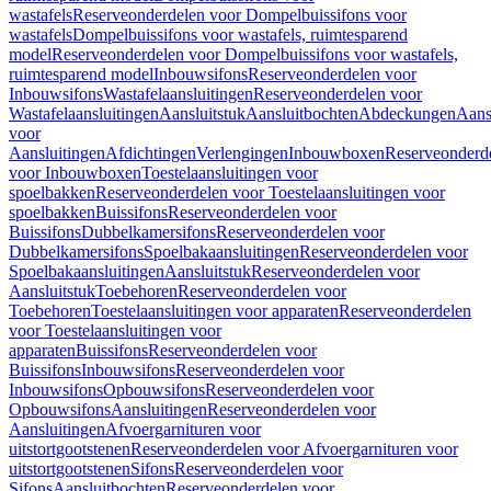
wastafels
Reserveonderdelen voor Dompelbuissifons voor
wastafels
Dompelbuissifons voor wastafels, ruimtesparend
model
Reserveonderdelen voor Dompelbuissifons voor wastafels,
ruimtesparend model
Inbouwsifons
Reserveonderdelen voor
Inbouwsifons
Wastafelaansluitingen
Reserveonderdelen voor
Wastafelaansluitingen
Aansluitstuk
Aansluitbochten
Abdeckungen
Aans
voor
Aansluitingen
Afdichtingen
Verlengingen
Inbouwboxen
Reserveonderd
voor Inbouwboxen
Toestelaansluitingen voor
spoelbakken
Reserveonderdelen voor Toestelaansluitingen voor
spoelbakken
Buissifons
Reserveonderdelen voor
Buissifons
Dubbelkamersifons
Reserveonderdelen voor
Dubbelkamersifons
Spoelbakaansluitingen
Reserveonderdelen voor
Spoelbakaansluitingen
Aansluitstuk
Reserveonderdelen voor
Aansluitstuk
Toebehoren
Reserveonderdelen voor
Toebehoren
Toestelaansluitingen voor apparaten
Reserveonderdelen
voor Toestelaansluitingen voor
apparaten
Buissifons
Reserveonderdelen voor
Buissifons
Inbouwsifons
Reserveonderdelen voor
Inbouwsifons
Opbouwsifons
Reserveonderdelen voor
Opbouwsifons
Aansluitingen
Reserveonderdelen voor
Aansluitingen
Afvoergarnituren voor
uitstortgootstenen
Reserveonderdelen voor Afvoergarnituren voor
uitstortgootstenen
Sifons
Reserveonderdelen voor
Sifons
Aansluitbochten
Reserveonderdelen voor