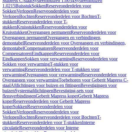
Mapress C-staal
Systeembuizen 1.0034
Systeembuizen
1.0215
Buisstuk
Sokken
Reserveonderdelen voor
Sokken
Verlopen
Reserveonderdelen voor
Verlopen
Bochten
Reserveonderdelen voor Bochten
T-
stukken
Reserveonderdelen voor T-
stukken
Kruisstukken
Reserveonderdelen voor
Kruisstukken
Overgangen permanent
Reserveonderdelen voor
Overgangen permanent
Overgangen en verbindingen,
demontabel
Reserveonderdelen voor Overgangen en verbindingen,
demontabel
Compensatoren
Reserveonderdelen voor
Compensatoren
Eindkappen
Reserveonderdelen voor
Eindkappen
Sokken voor verwarming
Reserveonderdelen voor
Sokken voor verwarming
T-stukken voor
verwarming
Reserveonderdelen voor T-stukken voor
verwarming
Overgangen voor verwarming
Reserveonderdelen voor
Overgangen voor verwarming
Toebehoren voor Geberit Mapress C-
staal
Afdichtingen voor buizen en fittingen
Bevestigingen voor
buizen
Systeemafdichtingen
Bevestiging-sets voor
flensverbindingen
Geberit Mapress koper
Geberit Mapress
koper
Reserveonderdelen voor Geberit Mapress
koper
Sokken
Reserveonderdelen voor
Sokken
Verlopen
Reserveonderdelen voor
Verlopen
Bochten
Reserveonderdelen voor Bochten
T-
stukken
Reserveonderdelen voor T-stukken
Interne
circulatie
Reserveonderdelen voor Interne