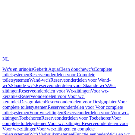
NL
Wc's en urinoirs
Geberit AquaClean douchewc’s
Complete
toiletsystemen
Reserveonderdelen voor Complete
toiletsystemen
Wand-wc's
Reserveonderdelen voor Wand-
wc's
Staande wc's
Reserveonderdelen voor Staande wc's
Wc-
zittingen
Reserveonderdelen voor Wc-zittingen
Voor wc-
keramiek
Reserveonderdelen voor Voor wc-
keramiek
Designplaten
Reserveonderdelen voor Designplaten
Voor
complete toiletsystemen
Reserveonderdelen voor Voor complete
toiletsystemen
Voor wc-zittingen
Reserveonderdelen voor Voor wc-
zittingen
Toebehoren
Reserveonderdelen voor Toebehoren
Voor
complete toiletsystemen
Voor wc-zittingen
Reserveonderdelen voor
Voor wc-zittingen
Voor wc-zittingen en complete
toiletsystemen
Wc's
Verbruiksmateriaal
Functie-eenheden
Wc's en wc-