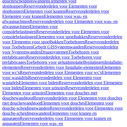
douchescheidingswanden
Elementen voor
slophoppers
Reserveonderdelen voor Elementen voor
slophoppers
Elementen voor kranen
Reserveonderdelen voor
Elementen voor kranen
Elementen voor was- en
afwasmachines
Reserveonderdelen voor Elementen voor was- en
afwasmachines
Elementen voor
consolebelastingen
Reserveonderdelen voor Elementen voor
consolebelastingen
Elementen voor spoelbakken
Reserveonderdelen
voor Elementen voor spoelbakken
Toebehoren
Reserveonderdelen
voor Toebehoren
Geberit GIS
Systeemwanden
Reserveonderdelen
voor Systeemwanden
Draagsystemen
Toebehoren voor
prefabricages
Reserveonderdelen voor Toebehoren voor
prefabricages
Toebehoren voor geluidsisolatie
Beplatingen
Installatie-
elementen
Reserveonderdelen voor Installatie-elementen
Elementen
voor wc's
Reserveonderdelen voor Elementen voor wc's
Elementen
voor wastafels
Reserveonderdelen voor Elementen voor
wastafels
Elementen voor bidets
Reserveonderdelen voor Elementen
voor bidets
Elementen voor urinoirs
Reserveonderdelen voor
Elementen voor urinoirs
Elementen voor douches met
douchewandgoot
Reserveonderdelen voor Elementen voor douches
met douchewandgoot
Elementen voor douches
Elementen voor
douche-scheidingswanden
Reserveonderdelen voor Elementen voor
douche-scheidingswanden
Elementen voor kranen en
apparaten
Reserveonderdelen voor Elementen voor kranen en
apparaten
Elementen voor was- en