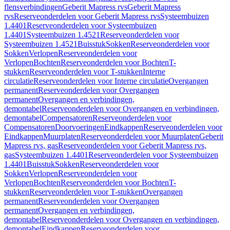
flensverbindingen
Geberit Mapress rvs
Geberit Mapress
rvs
Reserveonderdelen voor Geberit Mapress rvs
Systeembuizen
1.4401
Reserveonderdelen voor Systeembuizen
1.4401
Systeembuizen 1.4521
Reserveonderdelen voor
Systeembuizen 1.4521
Buisstuk
Sokken
Reserveonderdelen voor
Sokken
Verlopen
Reserveonderdelen voor
Verlopen
Bochten
Reserveonderdelen voor Bochten
T-
stukken
Reserveonderdelen voor T-stukken
Interne
circulatie
Reserveonderdelen voor Interne circulatie
Overgangen
permanent
Reserveonderdelen voor Overgangen
permanent
Overgangen en verbindingen,
demontabel
Reserveonderdelen voor Overgangen en verbindingen,
demontabel
Compensatoren
Reserveonderdelen voor
Compensatoren
Doorvoeringen
Eindkappen
Reserveonderdelen voor
Eindkappen
Muurplaten
Reserveonderdelen voor Muurplaten
Geberit
Mapress rvs, gas
Reserveonderdelen voor Geberit Mapress rvs,
gas
Systeembuizen 1.4401
Reserveonderdelen voor Systeembuizen
1.4401
Buisstuk
Sokken
Reserveonderdelen voor
Sokken
Verlopen
Reserveonderdelen voor
Verlopen
Bochten
Reserveonderdelen voor Bochten
T-
stukken
Reserveonderdelen voor T-stukken
Overgangen
permanent
Reserveonderdelen voor Overgangen
permanent
Overgangen en verbindingen,
demontabel
Reserveonderdelen voor Overgangen en verbindingen,
demontabel
Eindkappen
Reserveonderdelen voor