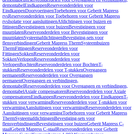
demontabel
Eindkappen
Reserveonderdelen voor
Eindkappen
Doorvoeringen
Toebehoren voor Geberit Mapress
rvs
Reserveonderdelen voor Toebehoren voor Geberit Mapress
rvs
Isolatie voor aansluitingen
Afdichtingen voor buizen en
fittingen
Bevestigingen voor buizen
Bevestigingen voor
muurplaten
Reserveonderdelen voor Bevestigingen voor
muurplaten
Systeemafdichtingen
Bevestiging-sets voor
flensverbindingen
Geberit Mapress Therm
Systeembuizen
Therm
Fittingen
Reserveonderdelen voor
Fittingen
Sokken
Reserveonderdelen voor
Sokken
Verlopen
Reserveonderdelen voor
Verlopen
Bochten
Reserveonderdelen voor Bochten
T-
stukken
Reserveonderdelen voor T-stukken
Overgangen
permanent
Reserveonderdelen voor Overgangen
permanent
Overgangen en verbindingen,
demontabel
Reserveonderdelen voor Overgangen en verbindingen,
demontabel
Axiale compensatoren
Reserveonderdelen voor Axiale
compensatoren
Eindkappen
Reserveonderdelen voor Eindkappen
T-
stukken voor verwarming
Reserveonderdelen voor T-stukken voor
verwarming
Aansluitingen voor verwarming
Reserveonderdelen voor
Aansluitingen voor verwarming
Toebehoren voor Geberit Mapress
Therm
Systeemafdichtingen
Bevestiging-sets voor
flensverbindingen
Bevestigingen voor buizen
Geberit Mapress C-
staal
Geberit Mapress C-staal
Reserveonderdelen voor Geberit