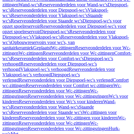
zittingen
Wand-wc's
Reserveonderdelen voor Wand-wc's
Diepspoel-
wc’s
Reserveonderdelen voor Diepspoel-wc’s
Vlakspoel-
wc’s
Reserveonderdelen voor Vlakspoel-wc’s
Staande
wc's
Reserveonderdelen voor Staande wc's
Diepspoel-wc's voor
opzet spoelreservoir
Reserveonderdelen voor Diepspoel-wc's voor
opzet spoelreservoir
Diepspoel-wc’s
Reserveonderdelen voor
Diepspoel-wc’s
Vlakspoel-wc’s
Reserveonderdelen voor Vlakspoel-
wc’s
Opbouwreservoirs voor wc's, van
sanitairkeramiek
Geplaatst
Wc-zittingen
Reserveonderdelen voor Wc-
zittingen
Wc-zittingen
Reserveonderdelen voor Wc-zittingen
Comfort-
wc's
Reserveonderdelen voor Comfort-wc's
Diepspoel-wc’s
verhoogd
Reserveonderdelen voor Diepspoel-wc’s
verhoogd
Vlakspoel-wc’s verhoogd
Reserveonderdelen voor
Vlakspoel-wc’s verhoogd
Diepspoel-wc's
verlengd
Reserveonderdelen voor Diepspoel-wc's verlengd
Comfort
wc-zittingen
Reserveonderdelen voor Comfort wc-zittingen
Wc-
zittingen
Reserveonderdelen voor Wc-zittingen
Wc-
zittingsringen
Reserveonderdelen voor Wc-zittingsringen
Wc’s voor
kinderen
Reserveonderdelen voor Wc’s voor kinderen
Wand-
wc's
Reserveonderdelen voor Wand-wc's
Staande
wc's
Reserveonderdelen voor Staande wc's
Wc-zittingen voor
kinderen
Reserveonderdelen voor Wc-zittingen voor kinderen
Wc-
zittingen
Reserveonderdelen voor Wc-zittingen
Wc-
zittingsringen
Reserveonderdelen voor Wc-zittingsringen
Hurk-
wc's
Met