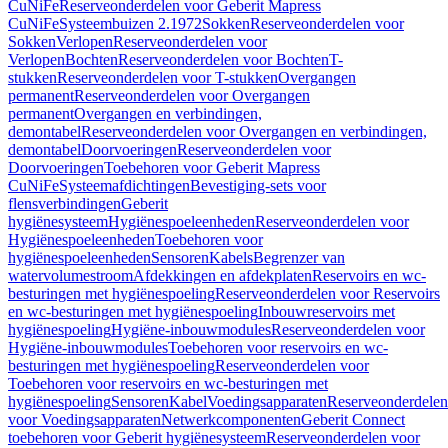
CuNiFe
Reserveonderdelen voor Geberit Mapress
CuNiFe
Systeembuizen 2.1972
Sokken
Reserveonderdelen voor
Sokken
Verlopen
Reserveonderdelen voor
Verlopen
Bochten
Reserveonderdelen voor Bochten
T-
stukken
Reserveonderdelen voor T-stukken
Overgangen
permanent
Reserveonderdelen voor Overgangen
permanent
Overgangen en verbindingen,
demontabel
Reserveonderdelen voor Overgangen en verbindingen,
demontabel
Doorvoeringen
Reserveonderdelen voor
Doorvoeringen
Toebehoren voor Geberit Mapress
CuNiFe
Systeemafdichtingen
Bevestiging-sets voor
flensverbindingen
Geberit
hygiënesysteem
Hygiënespoeleenheden
Reserveonderdelen voor
Hygiënespoeleenheden
Toebehoren voor
hygiënespoeleenheden
Sensoren
Kabels
Begrenzer van
watervolumestroom
Afdekkingen en afdekplaten
Reservoirs en wc-
besturingen met hygiënespoeling
Reserveonderdelen voor Reservoirs
en wc-besturingen met hygiënespoeling
Inbouwreservoirs met
hygiënespoeling
Hygiëne-inbouwmodules
Reserveonderdelen voor
Hygiëne-inbouwmodules
Toebehoren voor reservoirs en wc-
besturingen met hygiënespoeling
Reserveonderdelen voor
Toebehoren voor reservoirs en wc-besturingen met
hygiënespoeling
Sensoren
Kabel
Voedingsapparaten
Reserveonderdelen
voor Voedingsapparaten
Netwerkcomponenten
Geberit Connect
toebehoren voor Geberit hygiënesysteem
Reserveonderdelen voor