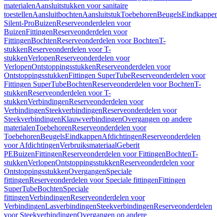
materialen
Aansluitstukken voor sanitaire
toestellen
Aansluitbochten
Aansluitstuk
Toebehoren
Beugels
Eindkappe
Silent-Pro
Buizen
Reserveonderdelen voor
Buizen
Fittingen
Reserveonderdelen voor
Fittingen
Bochten
Reserveonderdelen voor Bochten
T-
stukken
Reserveonderdelen voor T-
stukken
Verlopen
Reserveonderdelen voor
Verlopen
Ontstoppingsstukken
Reserveonderdelen voor
Ontstoppingsstukken
Fittingen SuperTube
Reserveonderdelen voor
Fittingen SuperTube
Bochten
Reserveonderdelen voor Bochten
T-
stukken
Reserveonderdelen voor T-
stukken
Verbindingen
Reserveonderdelen voor
Verbindingen
Steekverbindingen
Reserveonderdelen voor
Steekverbindingen
Klauwverbindingen
Overgangen op andere
materialen
Toebehoren
Reserveonderdelen voor
Toebehoren
Beugels
Eindkappen
Afdichtingen
Reserveonderdelen
voor Afdichtingen
Verbruiksmateriaal
Geberit
PE
Buizen
Fittingen
Reserveonderdelen voor Fittingen
Bochten
T-
stukken
Verlopen
Ontstoppingsstukken
Reserveonderdelen voor
Ontstoppingsstukken
Overgangen
Speciale
fittingen
Reserveonderdelen voor Speciale fittingen
Fittingen
SuperTube
Bochten
Speciale
fittingen
Verbindingen
Reserveonderdelen voor
Verbindingen
Lasverbindingen
Steekverbindingen
Reserveonderdelen
voor Steekverbindingen
Overgangen op andere