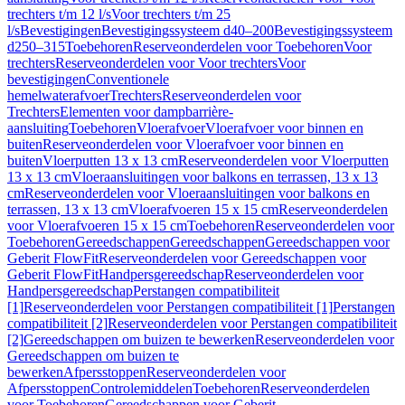
trechters t/m 12 l/s
Voor trechters t/m 25
l/s
Bevestigingen
Bevestigingssysteem d40–200
Bevestigingssysteem
d250–315
Toebehoren
Reserveonderdelen voor Toebehoren
Voor
trechters
Reserveonderdelen voor Voor trechters
Voor
bevestigingen
Conventionele
hemelwaterafvoer
Trechters
Reserveonderdelen voor
Trechters
Elementen voor dampbarrière-
aansluiting
Toebehoren
Vloerafvoer
Vloerafvoer voor binnen en
buiten
Reserveonderdelen voor Vloerafvoer voor binnen en
buiten
Vloerputten 13 x 13 cm
Reserveonderdelen voor Vloerputten
13 x 13 cm
Vloeraansluitingen voor balkons en terrassen, 13 x 13
cm
Reserveonderdelen voor Vloeraansluitingen voor balkons en
terrassen, 13 x 13 cm
Vloerafvoeren 15 x 15 cm
Reserveonderdelen
voor Vloerafvoeren 15 x 15 cm
Toebehoren
Reserveonderdelen voor
Toebehoren
Gereedschappen
Gereedschappen
Gereedschappen voor
Geberit FlowFit
Reserveonderdelen voor Gereedschappen voor
Geberit FlowFit
Handpersgereedschap
Reserveonderdelen voor
Handpersgereedschap
Perstangen compatibiliteit
[1]
Reserveonderdelen voor Perstangen compatibiliteit [1]
Perstangen
compatibiliteit [2]
Reserveonderdelen voor Perstangen compatibiliteit
[2]
Gereedschappen om buizen te bewerken
Reserveonderdelen voor
Gereedschappen om buizen te
bewerken
Afpersstoppen
Reserveonderdelen voor
Afpersstoppen
Controlemiddelen
Toebehoren
Reserveonderdelen
voor Toebehoren
Gereedschappen voor Geberit