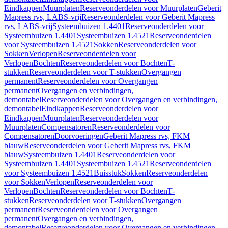
Eindkappen
Muurplaten
Reserveonderdelen voor Muurplaten
Geberit
Mapress rvs, LABS-vrij
Reserveonderdelen voor Geberit Mapress
rvs, LABS-vrij
Systeembuizen 1.4401
Reserveonderdelen voor
Systeembuizen 1.4401
Systeembuizen 1.4521
Reserveonderdelen
voor Systeembuizen 1.4521
Sokken
Reserveonderdelen voor
Sokken
Verlopen
Reserveonderdelen voor
Verlopen
Bochten
Reserveonderdelen voor Bochten
T-
stukken
Reserveonderdelen voor T-stukken
Overgangen
permanent
Reserveonderdelen voor Overgangen
permanent
Overgangen en verbindingen,
demontabel
Reserveonderdelen voor Overgangen en verbindingen,
demontabel
Eindkappen
Reserveonderdelen voor
Eindkappen
Muurplaten
Reserveonderdelen voor
Muurplaten
Compensatoren
Reserveonderdelen voor
Compensatoren
Doorvoeringen
Geberit Mapress rvs, FKM
blauw
Reserveonderdelen voor Geberit Mapress rvs, FKM
blauw
Systeembuizen 1.4401
Reserveonderdelen voor
Systeembuizen 1.4401
Systeembuizen 1.4521
Reserveonderdelen
voor Systeembuizen 1.4521
Buisstuk
Sokken
Reserveonderdelen
voor Sokken
Verlopen
Reserveonderdelen voor
Verlopen
Bochten
Reserveonderdelen voor Bochten
T-
stukken
Reserveonderdelen voor T-stukken
Overgangen
permanent
Reserveonderdelen voor Overgangen
permanent
Overgangen en verbindingen,
demontabel
Reserveonderdelen voor Overgangen en verbindingen,