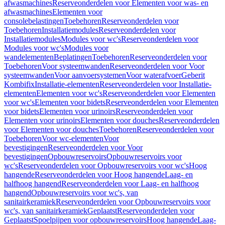
afwasmachines
Reserveonderdelen voor Elementen voor was- en
afwasmachines
Elementen voor
consolebelastingen
Toebehoren
Reserveonderdelen voor
Toebehoren
Installatiemodules
Reserveonderdelen voor
Installatiemodules
Modules voor wc's
Reserveonderdelen voor
Modules voor wc's
Modules voor
wandelementen
Beplatingen
Toebehoren
Reserveonderdelen voor
Toebehoren
Voor systeemwanden
Reserveonderdelen voor Voor
systeemwanden
Voor aanvoersystemen
Voor waterafvoer
Geberit
Kombifix
Installatie-elementen
Reserveonderdelen voor Installatie-
elementen
Elementen voor wc's
Reserveonderdelen voor Elementen
voor wc's
Elementen voor bidets
Reserveonderdelen voor Elementen
voor bidets
Elementen voor urinoirs
Reserveonderdelen voor
Elementen voor urinoirs
Elementen voor douches
Reserveonderdelen
voor Elementen voor douches
Toebehoren
Reserveonderdelen voor
Toebehoren
Voor wc-elementen
Voor
bevestigingen
Reserveonderdelen voor Voor
bevestigingen
Opbouwreservoirs
Opbouwreservoirs voor
wc's
Reserveonderdelen voor Opbouwreservoirs voor wc's
Hoog
hangende
Reserveonderdelen voor Hoog hangende
Laag- en
halfhoog hangend
Reserveonderdelen voor Laag- en halfhoog
hangend
Opbouwreservoirs voor wc's, van
sanitairkeramiek
Reserveonderdelen voor Opbouwreservoirs voor
wc's, van sanitairkeramiek
Geplaatst
Reserveonderdelen voor
Geplaatst
Spoelpijpen voor opbouwreservoirs
Hoog hangende
Laag-