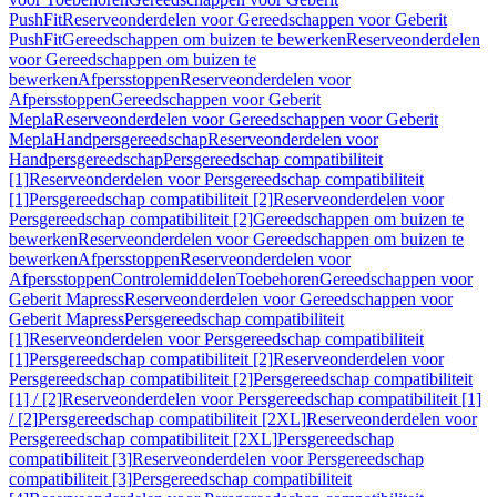
PushFit
Reserveonderdelen voor Gereedschappen voor Geberit
PushFit
Gereedschappen om buizen te bewerken
Reserveonderdelen
voor Gereedschappen om buizen te
bewerken
Afpersstoppen
Reserveonderdelen voor
Afpersstoppen
Gereedschappen voor Geberit
Mepla
Reserveonderdelen voor Gereedschappen voor Geberit
Mepla
Handpersgereedschap
Reserveonderdelen voor
Handpersgereedschap
Persgereedschap compatibiliteit
[1]
Reserveonderdelen voor Persgereedschap compatibiliteit
[1]
Persgereedschap compatibiliteit [2]
Reserveonderdelen voor
Persgereedschap compatibiliteit [2]
Gereedschappen om buizen te
bewerken
Reserveonderdelen voor Gereedschappen om buizen te
bewerken
Afpersstoppen
Reserveonderdelen voor
Afpersstoppen
Controlemiddelen
Toebehoren
Gereedschappen voor
Geberit Mapress
Reserveonderdelen voor Gereedschappen voor
Geberit Mapress
Persgereedschap compatibiliteit
[1]
Reserveonderdelen voor Persgereedschap compatibiliteit
[1]
Persgereedschap compatibiliteit [2]
Reserveonderdelen voor
Persgereedschap compatibiliteit [2]
Persgereedschap compatibiliteit
[1] / [2]
Reserveonderdelen voor Persgereedschap compatibiliteit [1]
/ [2]
Persgereedschap compatibiliteit [2XL]
Reserveonderdelen voor
Persgereedschap compatibiliteit [2XL]
Persgereedschap
compatibiliteit [3]
Reserveonderdelen voor Persgereedschap
compatibiliteit [3]
Persgereedschap compatibiliteit