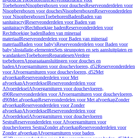
Toebehoren
Nisopbergboxen voor douches
Reserveonderdelen voor
Nisopbergboxen voor douches
Nisopbergboxen
Reserveonderdelen
voor Nisopbergboxen
Toebehoren
Baden
Baden van
sanitairacryl
Reserveonderdelen voor Baden van
sanitairacryl
Rechthoekige baden
Reserveonderdelen voor
Rechthoekige baden
Baden van mineraal
materiaal
Reserveonderdelen voor Baden van mineraal
materiaal
Baden voor baby's
Reserveonderdelen voor Baden voor
baby's
Installatie-elementen
Sets steunpoten en sets aansluitplaten en
wandankers
Toebehoren
Reparatiesets
Verdere
toebehoren
Apparaataansluitingen voor douches en
baden
Afvoergarnituren voor douchevloeren, d52
Reserveonderdelen
voor Afvoergarnituren voor douchevloeren, d52
Met
afvoerkap
Reserveonderdelen voor Met
afvoerkap
Afvoerdeksel
Reserveonderdelen voor
Afvoerdeksel
Afvoergarnituren voor douchevloeren,
d90
Reserveonderdelen voor Afvoergarnituren voor douchevloeren,
d90
Met afvoerkap
Reserveonderdelen voor Met afvoerkap
Zonder
afvoerkap
Reserveonderdelen voor Zonder
afvoerkap
Afvoerdeksel
Reserveonderdelen voor
Afvoerdeksel
Afvoergarnituren voor douchevloeren
Sestra
Reserveonderdelen voor Afvoergarnituren voor
douchevloeren Sestra
Zonder afvoerkap
Reserveonderdelen voor
Zonder afvoerkap
Afvoergarnituren voor baden,