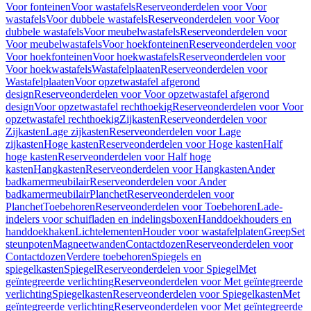
Voor fonteinen
Voor wastafels
Reserveonderdelen voor Voor
wastafels
Voor dubbele wastafels
Reserveonderdelen voor Voor
dubbele wastafels
Voor meubelwastafels
Reserveonderdelen voor
Voor meubelwastafels
Voor hoekfonteinen
Reserveonderdelen voor
Voor hoekfonteinen
Voor hoekwastafels
Reserveonderdelen voor
Voor hoekwastafels
Wastafelplaaten
Reserveonderdelen voor
Wastafelplaaten
Voor opzetwastafel afgerond
design
Reserveonderdelen voor Voor opzetwastafel afgerond
design
Voor opzetwastafel rechthoekig
Reserveonderdelen voor Voor
opzetwastafel rechthoekig
Zijkasten
Reserveonderdelen voor
Zijkasten
Lage zijkasten
Reserveonderdelen voor Lage
zijkasten
Hoge kasten
Reserveonderdelen voor Hoge kasten
Half
hoge kasten
Reserveonderdelen voor Half hoge
kasten
Hangkasten
Reserveonderdelen voor Hangkasten
Ander
badkamermeubilair
Reserveonderdelen voor Ander
badkamermeubilair
Planchet
Reserveonderdelen voor
Planchet
Toebehoren
Reserveonderdelen voor Toebehoren
Lade-
indelers voor schuifladen en indelingsboxen
Handdoekhouders en
handdoekhaken
Lichtelementen
Houder voor wastafelplaten
Greep
Set
steunpoten
Magneetwanden
Contactdozen
Reserveonderdelen voor
Contactdozen
Verdere toebehoren
Spiegels en
spiegelkasten
Spiegel
Reserveonderdelen voor Spiegel
Met
geïntegreerde verlichting
Reserveonderdelen voor Met geïntegreerde
verlichting
Spiegelkasten
Reserveonderdelen voor Spiegelkasten
Met
geïntegreerde verlichting
Reserveonderdelen voor Met geïntegreerde