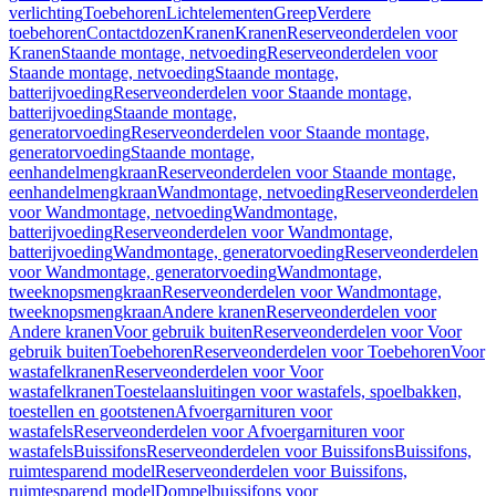
verlichting
Toebehoren
Lichtelementen
Greep
Verdere
toebehoren
Contactdozen
Kranen
Kranen
Reserveonderdelen voor
Kranen
Staande montage, netvoeding
Reserveonderdelen voor
Staande montage, netvoeding
Staande montage,
batterijvoeding
Reserveonderdelen voor Staande montage,
batterijvoeding
Staande montage,
generatorvoeding
Reserveonderdelen voor Staande montage,
generatorvoeding
Staande montage,
eenhandelmengkraan
Reserveonderdelen voor Staande montage,
eenhandelmengkraan
Wandmontage, netvoeding
Reserveonderdelen
voor Wandmontage, netvoeding
Wandmontage,
batterijvoeding
Reserveonderdelen voor Wandmontage,
batterijvoeding
Wandmontage, generatorvoeding
Reserveonderdelen
voor Wandmontage, generatorvoeding
Wandmontage,
tweeknopsmengkraan
Reserveonderdelen voor Wandmontage,
tweeknopsmengkraan
Andere kranen
Reserveonderdelen voor
Andere kranen
Voor gebruik buiten
Reserveonderdelen voor Voor
gebruik buiten
Toebehoren
Reserveonderdelen voor Toebehoren
Voor
wastafelkranen
Reserveonderdelen voor Voor
wastafelkranen
Toestelaansluitingen voor wastafels, spoelbakken,
toestellen en gootstenen
Afvoergarnituren voor
wastafels
Reserveonderdelen voor Afvoergarnituren voor
wastafels
Buissifons
Reserveonderdelen voor Buissifons
Buissifons,
ruimtesparend model
Reserveonderdelen voor Buissifons,
ruimtesparend model
Dompelbuissifons voor