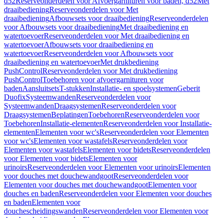
d52
Reserveonderdelen voor Afvoergarnituren voor baden, d52
Met
draaibediening
Reserveonderdelen voor Met
draaibediening
Afbouwsets voor draaibediening
Reserveonderdelen
voor Afbouwsets voor draaibediening
Met draaibediening en
watertoevoer
Reserveonderdelen voor Met draaibediening en
watertoevoer
Afbouwsets voor draaibediening en
watertoevoer
Reserveonderdelen voor Afbouwsets voor
draaibediening en watertoevoer
Met drukbediening
PushControl
Reserveonderdelen voor Met drukbediening
PushControl
Toebehoren voor afvoergarnituren voor
baden
Aansluitsets
T-stukken
Installatie- en spoelsystemen
Geberit
Duofix
Systeemwanden
Reserveonderdelen voor
Systeemwanden
Draagsystemen
Reserveonderdelen voor
Draagsystemen
Beplatingen
Toebehoren
Reserveonderdelen voor
Toebehoren
Installatie-elementen
Reserveonderdelen voor Installatie-
elementen
Elementen voor wc's
Reserveonderdelen voor Elementen
voor wc's
Elementen voor wastafels
Reserveonderdelen voor
Elementen voor wastafels
Elementen voor bidets
Reserveonderdelen
voor Elementen voor bidets
Elementen voor
urinoirs
Reserveonderdelen voor Elementen voor urinoirs
Elementen
voor douches met douchewandgoot
Reserveonderdelen voor
Elementen voor douches met douchewandgoot
Elementen voor
douches en baden
Reserveonderdelen voor Elementen voor douches
en baden
Elementen voor
douchescheidingswanden
Reserveonderdelen voor Elementen voor