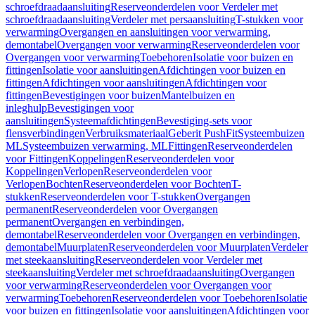
schroefdraadaansluiting
Reserveonderdelen voor Verdeler met
schroefdraadaansluiting
Verdeler met persaansluiting
T-stukken voor
verwarming
Overgangen en aansluitingen voor verwarming,
demontabel
Overgangen voor verwarming
Reserveonderdelen voor
Overgangen voor verwarming
Toebehoren
Isolatie voor buizen en
fittingen
Isolatie voor aansluitingen
Afdichtingen voor buizen en
fittingen
Afdichtingen voor aansluitingen
Afdichtingen voor
fittingen
Bevestigingen voor buizen
Mantelbuizen en
inleghulp
Bevestigingen voor
aansluitingen
Systeemafdichtingen
Bevestiging-sets voor
flensverbindingen
Verbruiksmateriaal
Geberit PushFit
Systeembuizen
ML
Systeembuizen verwarming, ML
Fittingen
Reserveonderdelen
voor Fittingen
Koppelingen
Reserveonderdelen voor
Koppelingen
Verlopen
Reserveonderdelen voor
Verlopen
Bochten
Reserveonderdelen voor Bochten
T-
stukken
Reserveonderdelen voor T-stukken
Overgangen
permanent
Reserveonderdelen voor Overgangen
permanent
Overgangen en verbindingen,
demontabel
Reserveonderdelen voor Overgangen en verbindingen,
demontabel
Muurplaten
Reserveonderdelen voor Muurplaten
Verdeler
met steekaansluiting
Reserveonderdelen voor Verdeler met
steekaansluiting
Verdeler met schroefdraadaansluiting
Overgangen
voor verwarming
Reserveonderdelen voor Overgangen voor
verwarming
Toebehoren
Reserveonderdelen voor Toebehoren
Isolatie
voor buizen en fittingen
Isolatie voor aansluitingen
Afdichtingen voor