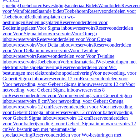
spoeling
Toebehoren
Bevestigingsmateriaal
Bidets
Wandbidets
Reserveo
voor Wandbidets
Staande bidets
Toebehoren
Reserveonderdelen voor
Toebehoren
Bedieningsplaten en wc-
besturingen
Bedieningsplaten
Reserveonderdelen voor
Bedieningsplaten
Voor Sigma inbouwreservoirs
Reserveonderdelen
voor Voor Sigma inbouwreservoirs
Voor Omega
inbouwreservoirs
Reserveonderdelen voor Voor Omega
inbouwreservoirs
Voor Delta inbouwreservoirs
Reserveonderdelen
voor Voor Delta inbouwreservoirs
Voor Twinline
inbouwreservoirs
Reserveonderdelen voor Voor Twinline
inbouwreservoirs
Toebehoren
Verbruiksmateriaal
Wc-besturingen met
elektronische spoelactivering
Reserveonderdelen voor Wc-
besturingen met elektronische spoelactivering
Voor netvoeding, voor
Geberit Sigma inbouwreservoirs 12 cm
Reserveonderdelen voor
Voor netvoeding, voor Geberit Sigma inbouwreservoirs 12 cm
Voor
netvoeding, voor Geberit Sigma inbouwreservoirs 8
cm
Reserveonderdelen voor Voor netvoeding, voor Geberit Sigma
inbouwreservoirs 8 cm
Voor netvoeding, voor Geberit Omega
inbouwreservoirs 12 cm
Reserveonderdelen voor Voor netvoeding,
voor Geberit Omega inbouwreservoirs 12 cm
Voor batterijvoeding,
voor Geberit Sigma inbouwreservoirs 12 cm
Reserveonderdelen
voor Voor batterijvoeding, voor Geberit Sigma inbouwreservoirs 12
cm
Wc-besturingen met pneumatische
spoelactivering
Reserveonderdelen voor Wc-besturingen met