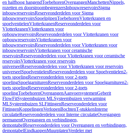
en halfhoog hangend
Toebehoren
Overgangen
Manchetten
Nippels,
rozetten en doorstroombegrenzers
Inbouwreservoirs
Sigma
inbouwreservoirs
Reserveonderdelen voor Sigma
inbouwreservoirs
Spoelpijpen
Toebehoren
Vlotterkranen en
spoelventielen
Vlotterkranen
Reserveonderdelen voor
Vlotterkranen
Vlotterkranen voor
opbouwreservoirs
Reserveonderdelen voor Vlotterkranen voor
opbouwreservoirs
Vlotterkranen voor
inbouwreservoirs
Reserveonderdelen voor Vlotterkranen voor
inbouwreservoirs
Vlotterkranen voor ceramische
reservoirs
Reserveonderdelen voor Vlotterkranen voor ceramische
reservoirs
Vlotterkranen voor reservoirs
universeel
Reserveonderdelen voor Vlotterkranen voor reservoirs
universeel
Spoelventielen
Reserveonderdelen voor Spoelventielen
2-
toets spoeling
Reserveonderdelen voor 2-toets
spoeling
Spoelgarnituren
Reserveonderdelen voor Spoelgarnituren
2-
toets spoeling
Reserveonderdelen voor 2-toets
spoeling
Toebehoren
Overgangen
Aanvoersystemen
Geberit
FlowFit
Systeembuizen ML
Systeembuizen verwarming
ML
Systeembuizen SL
Fittingen
Reserveonderdelen voor
Fittingen
Koppelingen
Verlopen
Bochten
T-stukken
Interne
circulatie
Reserveonderdelen voor Interne circulatie
Overgangen
permanent
Overgangen en verbindingen,
demontabel
Reserveonderdelen voor Overgangen en verbindingen,
demontabel
Eindkappen
Muurplaten
Verdeler met