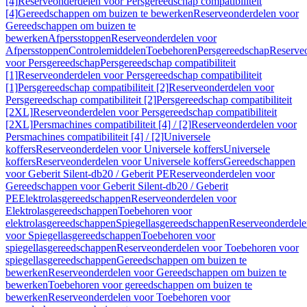
[4]
Reserveonderdelen voor Persgereedschap compatibiliteit
[4]
Gereedschappen om buizen te bewerken
Reserveonderdelen voor
Gereedschappen om buizen te
bewerken
Afpersstoppen
Reserveonderdelen voor
Afpersstoppen
Controlemiddelen
Toebehoren
Persgereedschap
Reserve
voor Persgereedschap
Persgereedschap compatibiliteit
[1]
Reserveonderdelen voor Persgereedschap compatibiliteit
[1]
Persgereedschap compatibiliteit [2]
Reserveonderdelen voor
Persgereedschap compatibiliteit [2]
Persgereedschap compatibiliteit
[2XL]
Reserveonderdelen voor Persgereedschap compatibiliteit
[2XL]
Persmachines compatibiliteit [4] / [2]
Reserveonderdelen voor
Persmachines compatibiliteit [4] / [2]
Universele
koffers
Reserveonderdelen voor Universele koffers
Universele
koffers
Reserveonderdelen voor Universele koffers
Gereedschappen
voor Geberit Silent-db20 / Geberit PE
Reserveonderdelen voor
Gereedschappen voor Geberit Silent-db20 / Geberit
PE
Elektrolasgereedschappen
Reserveonderdelen voor
Elektrolasgereedschappen
Toebehoren voor
elektrolasgereedschappen
Spiegellasgereedschappen
Reserveonderdele
voor Spiegellasgereedschappen
Toebehoren voor
spiegellasgereedschappen
Reserveonderdelen voor Toebehoren voor
spiegellasgereedschappen
Gereedschappen om buizen te
bewerken
Reserveonderdelen voor Gereedschappen om buizen te
bewerken
Toebehoren voor gereedschappen om buizen te
bewerken
Reserveonderdelen voor Toebehoren voor