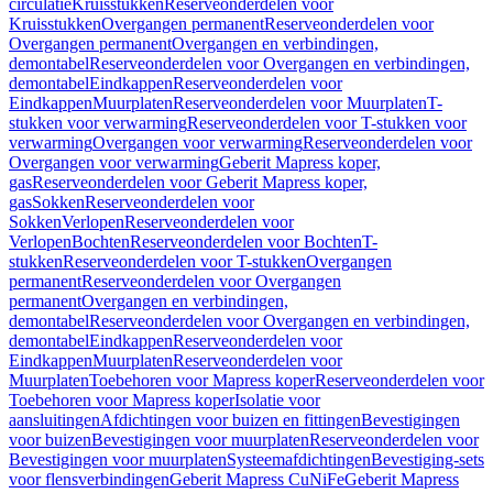
circulatie
Kruisstukken
Reserveonderdelen voor
Kruisstukken
Overgangen permanent
Reserveonderdelen voor
Overgangen permanent
Overgangen en verbindingen,
demontabel
Reserveonderdelen voor Overgangen en verbindingen,
demontabel
Eindkappen
Reserveonderdelen voor
Eindkappen
Muurplaten
Reserveonderdelen voor Muurplaten
T-
stukken voor verwarming
Reserveonderdelen voor T-stukken voor
verwarming
Overgangen voor verwarming
Reserveonderdelen voor
Overgangen voor verwarming
Geberit Mapress koper,
gas
Reserveonderdelen voor Geberit Mapress koper,
gas
Sokken
Reserveonderdelen voor
Sokken
Verlopen
Reserveonderdelen voor
Verlopen
Bochten
Reserveonderdelen voor Bochten
T-
stukken
Reserveonderdelen voor T-stukken
Overgangen
permanent
Reserveonderdelen voor Overgangen
permanent
Overgangen en verbindingen,
demontabel
Reserveonderdelen voor Overgangen en verbindingen,
demontabel
Eindkappen
Reserveonderdelen voor
Eindkappen
Muurplaten
Reserveonderdelen voor
Muurplaten
Toebehoren voor Mapress koper
Reserveonderdelen voor
Toebehoren voor Mapress koper
Isolatie voor
aansluitingen
Afdichtingen voor buizen en fittingen
Bevestigingen
voor buizen
Bevestigingen voor muurplaten
Reserveonderdelen voor
Bevestigingen voor muurplaten
Systeemafdichtingen
Bevestiging-sets
voor flensverbindingen
Geberit Mapress CuNiFe
Geberit Mapress