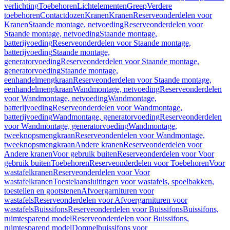
verlichting
Toebehoren
Lichtelementen
Greep
Verdere
toebehoren
Contactdozen
Kranen
Kranen
Reserveonderdelen voor
Kranen
Staande montage, netvoeding
Reserveonderdelen voor
Staande montage, netvoeding
Staande montage,
batterijvoeding
Reserveonderdelen voor Staande montage,
batterijvoeding
Staande montage,
generatorvoeding
Reserveonderdelen voor Staande montage,
generatorvoeding
Staande montage,
eenhandelmengkraan
Reserveonderdelen voor Staande montage,
eenhandelmengkraan
Wandmontage, netvoeding
Reserveonderdelen
voor Wandmontage, netvoeding
Wandmontage,
batterijvoeding
Reserveonderdelen voor Wandmontage,
batterijvoeding
Wandmontage, generatorvoeding
Reserveonderdelen
voor Wandmontage, generatorvoeding
Wandmontage,
tweeknopsmengkraan
Reserveonderdelen voor Wandmontage,
tweeknopsmengkraan
Andere kranen
Reserveonderdelen voor
Andere kranen
Voor gebruik buiten
Reserveonderdelen voor Voor
gebruik buiten
Toebehoren
Reserveonderdelen voor Toebehoren
Voor
wastafelkranen
Reserveonderdelen voor Voor
wastafelkranen
Toestelaansluitingen voor wastafels, spoelbakken,
toestellen en gootstenen
Afvoergarnituren voor
wastafels
Reserveonderdelen voor Afvoergarnituren voor
wastafels
Buissifons
Reserveonderdelen voor Buissifons
Buissifons,
ruimtesparend model
Reserveonderdelen voor Buissifons,
ruimtesparend model
Dompelbuissifons voor