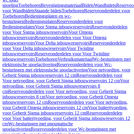
spoeling
Toebehoren
Bevestigingsmateriaal
Bidets
Wandbidets
Reserveo
voor Wandbidets
Staande bidets
Toebehoren
Reserveonderdelen voor
Toebehoren
Bedieningsplaten en wc-
besturingen
Bedieningsplaten
Reserveonderdelen voor
Bedieningsplaten
Voor Sigma inbouwreservoirs
Reserveonderdelen
voor Voor Sigma inbouwreservoirs
Voor Omega
inbouwreservoirs
Reserveonderdelen voor Voor Omega
inbouwreservoirs
Voor Delta inbouwreservoirs
Reserveonderdelen
voor Voor Delta inbouwreservoirs
Voor Twinline
inbouwreservoirs
Reserveonderdelen voor Voor Twinline
inbouwreservoirs
Toebehoren
Verbruiksmateriaal
Wc-besturingen met
elektronische spoelactivering
Reserveonderdelen voor Wc-
besturingen met elektronische spoelactivering
Voor netvoeding, voor
Geberit Sigma inbouwreservoirs 12 cm
Reserveonderdelen voor
Voor netvoeding, voor Geberit Sigma inbouwreservoirs 12 cm
Voor
netvoeding, voor Geberit Sigma inbouwreservoirs 8
cm
Reserveonderdelen voor Voor netvoeding, voor Geberit Sigma
inbouwreservoirs 8 cm
Voor netvoeding, voor Geberit Omega
inbouwreservoirs 12 cm
Reserveonderdelen voor Voor netvoeding,
voor Geberit Omega inbouwreservoirs 12 cm
Voor batterijvoeding,
voor Geberit Sigma inbouwreservoirs 12 cm
Reserveonderdelen
voor Voor batterijvoeding, voor Geberit Sigma inbouwreservoirs 12
cm
Wc-besturingen met pneumatische
spoelactivering
Reserveonderdelen voor Wc-besturingen met