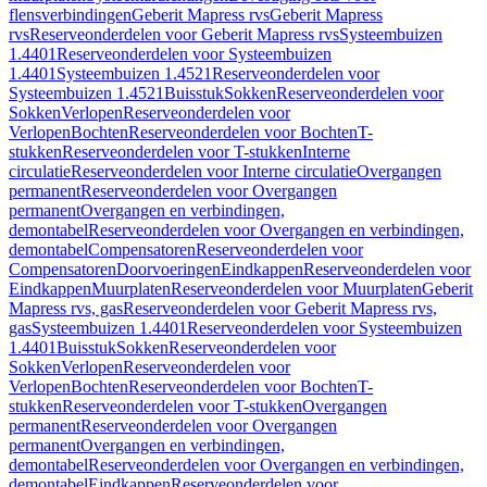
flensverbindingen
Geberit Mapress rvs
Geberit Mapress
rvs
Reserveonderdelen voor Geberit Mapress rvs
Systeembuizen
1.4401
Reserveonderdelen voor Systeembuizen
1.4401
Systeembuizen 1.4521
Reserveonderdelen voor
Systeembuizen 1.4521
Buisstuk
Sokken
Reserveonderdelen voor
Sokken
Verlopen
Reserveonderdelen voor
Verlopen
Bochten
Reserveonderdelen voor Bochten
T-
stukken
Reserveonderdelen voor T-stukken
Interne
circulatie
Reserveonderdelen voor Interne circulatie
Overgangen
permanent
Reserveonderdelen voor Overgangen
permanent
Overgangen en verbindingen,
demontabel
Reserveonderdelen voor Overgangen en verbindingen,
demontabel
Compensatoren
Reserveonderdelen voor
Compensatoren
Doorvoeringen
Eindkappen
Reserveonderdelen voor
Eindkappen
Muurplaten
Reserveonderdelen voor Muurplaten
Geberit
Mapress rvs, gas
Reserveonderdelen voor Geberit Mapress rvs,
gas
Systeembuizen 1.4401
Reserveonderdelen voor Systeembuizen
1.4401
Buisstuk
Sokken
Reserveonderdelen voor
Sokken
Verlopen
Reserveonderdelen voor
Verlopen
Bochten
Reserveonderdelen voor Bochten
T-
stukken
Reserveonderdelen voor T-stukken
Overgangen
permanent
Reserveonderdelen voor Overgangen
permanent
Overgangen en verbindingen,
demontabel
Reserveonderdelen voor Overgangen en verbindingen,
demontabel
Eindkappen
Reserveonderdelen voor