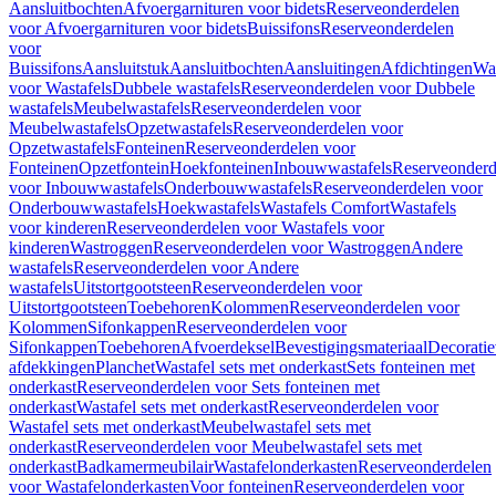
Aansluitbochten
Afvoergarnituren voor bidets
Reserveonderdelen
voor Afvoergarnituren voor bidets
Buissifons
Reserveonderdelen
voor
Buissifons
Aansluitstuk
Aansluitbochten
Aansluitingen
Afdichtingen
Was
voor Wastafels
Dubbele wastafels
Reserveonderdelen voor Dubbele
wastafels
Meubelwastafels
Reserveonderdelen voor
Meubelwastafels
Opzetwastafels
Reserveonderdelen voor
Opzetwastafels
Fonteinen
Reserveonderdelen voor
Fonteinen
Opzetfontein
Hoekfonteinen
Inbouwwastafels
Reserveonderd
voor Inbouwwastafels
Onderbouwwastafels
Reserveonderdelen voor
Onderbouwwastafels
Hoekwastafels
Wastafels Comfort
Wastafels
voor kinderen
Reserveonderdelen voor Wastafels voor
kinderen
Wastroggen
Reserveonderdelen voor Wastroggen
Andere
wastafels
Reserveonderdelen voor Andere
wastafels
Uitstortgootsteen
Reserveonderdelen voor
Uitstortgootsteen
Toebehoren
Kolommen
Reserveonderdelen voor
Kolommen
Sifonkappen
Reserveonderdelen voor
Sifonkappen
Toebehoren
Afvoerdeksel
Bevestigingsmateriaal
Decorati
afdekkingen
Planchet
Wastafel sets met onderkast
Sets fonteinen met
onderkast
Reserveonderdelen voor Sets fonteinen met
onderkast
Wastafel sets met onderkast
Reserveonderdelen voor
Wastafel sets met onderkast
Meubelwastafel sets met
onderkast
Reserveonderdelen voor Meubelwastafel sets met
onderkast
Badkamermeubilair
Wastafelonderkasten
Reserveonderdelen
voor Wastafelonderkasten
Voor fonteinen
Reserveonderdelen voor