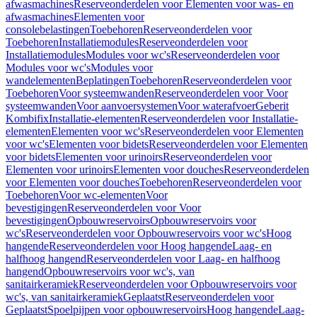
afwasmachines
Reserveonderdelen voor Elementen voor was- en
afwasmachines
Elementen voor
consolebelastingen
Toebehoren
Reserveonderdelen voor
Toebehoren
Installatiemodules
Reserveonderdelen voor
Installatiemodules
Modules voor wc's
Reserveonderdelen voor
Modules voor wc's
Modules voor
wandelementen
Beplatingen
Toebehoren
Reserveonderdelen voor
Toebehoren
Voor systeemwanden
Reserveonderdelen voor Voor
systeemwanden
Voor aanvoersystemen
Voor waterafvoer
Geberit
Kombifix
Installatie-elementen
Reserveonderdelen voor Installatie-
elementen
Elementen voor wc's
Reserveonderdelen voor Elementen
voor wc's
Elementen voor bidets
Reserveonderdelen voor Elementen
voor bidets
Elementen voor urinoirs
Reserveonderdelen voor
Elementen voor urinoirs
Elementen voor douches
Reserveonderdelen
voor Elementen voor douches
Toebehoren
Reserveonderdelen voor
Toebehoren
Voor wc-elementen
Voor
bevestigingen
Reserveonderdelen voor Voor
bevestigingen
Opbouwreservoirs
Opbouwreservoirs voor
wc's
Reserveonderdelen voor Opbouwreservoirs voor wc's
Hoog
hangende
Reserveonderdelen voor Hoog hangende
Laag- en
halfhoog hangend
Reserveonderdelen voor Laag- en halfhoog
hangend
Opbouwreservoirs voor wc's, van
sanitairkeramiek
Reserveonderdelen voor Opbouwreservoirs voor
wc's, van sanitairkeramiek
Geplaatst
Reserveonderdelen voor
Geplaatst
Spoelpijpen voor opbouwreservoirs
Hoog hangende
Laag-