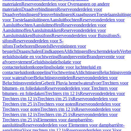
materialen
Reserveonderdelen voor Overgangen op andere
materialen
Draadverbindingen
Reserveonderdelen voor
Draadverbindingen
Flensverbindingen
Kraagbussen
Toestelaansluiting
voor Toestelaansluitingen
Aansluitbochten
Reserveonderdelen voor
Aansluitbochten
Aansluitmoffen
Reserveonderdelen voor
Aansluitmoffen
Aansluitstukken
Reserveonderdelen voor
Aansluitstukken
Buissifons
Reserveonderdelen voor Buissifons
S-
sifons
Reserveonderdelen voor S-
sifons
Toebehoren
Beugels
Bevestigingen voor
beugels
Draagschalen
Eindkappen
Afdichtingen
Beschermdeksels
Verbr
geluidsisolatie en vochtwering
Brandpreventie
Brandpreventie voor
afvoersystemen
Geluidsisolatie
Isolatie voor
contactgeluidontkoppeling
Isolatie voor luchtgeluid en
contactgeluidontkoppeling
Vochtwering
Afdichtingen
Beluchtingsventi
voor waterafvoer
Beluchtingsventielen
Reserveonderdelen voor
Beluchtingsventielen
Geberit Pluvia hemelwaterafvoer
Trechters voor
bitumen- en foliedaken
Reserveonderdelen voor Trechters voor
bitumen- en foliedaken
Trechters t/m 12 l/s
Reserveonderdelen voor
Trechters t/m 12 l/s
Trechters t/m 25 l/s
Reserveonderdelen voor
Trechters t/m 25 l/s
Trechters voor goten
Reserveonderdelen voor
Trechters voor goten
Trechters t/m 12 l/s
Reserveonderdelen voor
Trechters t/m 12 l/s
Trechters t/m 25 l/s
Reserveonderdelen voor
Trechters t/m 25 l/s
Elementen voor dampbarrière-
aansluiting
Reserveonderdelen voor Elementen voor dampbarrière-
aansluiting
Voor trechters t/m 12 l/s
Reserveonderdelen voor Voor