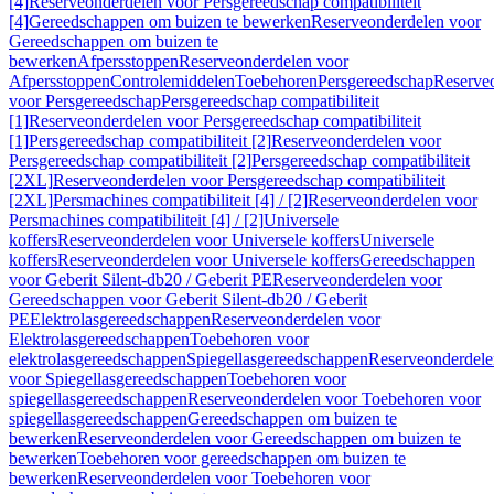
[4]
Reserveonderdelen voor Persgereedschap compatibiliteit
[4]
Gereedschappen om buizen te bewerken
Reserveonderdelen voor
Gereedschappen om buizen te
bewerken
Afpersstoppen
Reserveonderdelen voor
Afpersstoppen
Controlemiddelen
Toebehoren
Persgereedschap
Reserve
voor Persgereedschap
Persgereedschap compatibiliteit
[1]
Reserveonderdelen voor Persgereedschap compatibiliteit
[1]
Persgereedschap compatibiliteit [2]
Reserveonderdelen voor
Persgereedschap compatibiliteit [2]
Persgereedschap compatibiliteit
[2XL]
Reserveonderdelen voor Persgereedschap compatibiliteit
[2XL]
Persmachines compatibiliteit [4] / [2]
Reserveonderdelen voor
Persmachines compatibiliteit [4] / [2]
Universele
koffers
Reserveonderdelen voor Universele koffers
Universele
koffers
Reserveonderdelen voor Universele koffers
Gereedschappen
voor Geberit Silent-db20 / Geberit PE
Reserveonderdelen voor
Gereedschappen voor Geberit Silent-db20 / Geberit
PE
Elektrolasgereedschappen
Reserveonderdelen voor
Elektrolasgereedschappen
Toebehoren voor
elektrolasgereedschappen
Spiegellasgereedschappen
Reserveonderdele
voor Spiegellasgereedschappen
Toebehoren voor
spiegellasgereedschappen
Reserveonderdelen voor Toebehoren voor
spiegellasgereedschappen
Gereedschappen om buizen te
bewerken
Reserveonderdelen voor Gereedschappen om buizen te
bewerken
Toebehoren voor gereedschappen om buizen te
bewerken
Reserveonderdelen voor Toebehoren voor