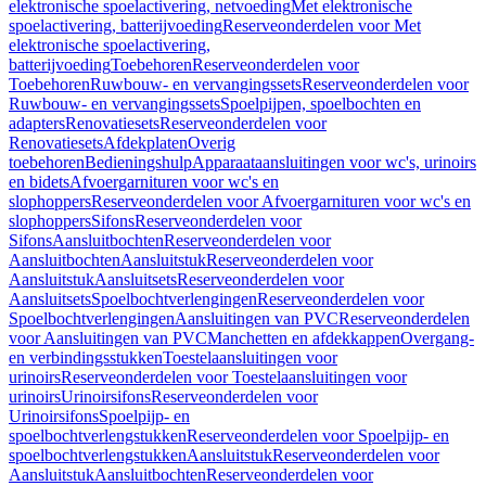
elektronische spoelactivering, netvoeding
Met elektronische
spoelactivering, batterijvoeding
Reserveonderdelen voor Met
elektronische spoelactivering,
batterijvoeding
Toebehoren
Reserveonderdelen voor
Toebehoren
Ruwbouw- en vervangingssets
Reserveonderdelen voor
Ruwbouw- en vervangingssets
Spoelpijpen, spoelbochten en
adapters
Renovatiesets
Reserveonderdelen voor
Renovatiesets
Afdekplaten
Overig
toebehoren
Bedieningshulp
Apparaataansluitingen voor wc's, urinoirs
en bidets
Afvoergarnituren voor wc's en
slophoppers
Reserveonderdelen voor Afvoergarnituren voor wc's en
slophoppers
Sifons
Reserveonderdelen voor
Sifons
Aansluitbochten
Reserveonderdelen voor
Aansluitbochten
Aansluitstuk
Reserveonderdelen voor
Aansluitstuk
Aansluitsets
Reserveonderdelen voor
Aansluitsets
Spoelbochtverlengingen
Reserveonderdelen voor
Spoelbochtverlengingen
Aansluitingen van PVC
Reserveonderdelen
voor Aansluitingen van PVC
Manchetten en afdekkappen
Overgang-
en verbindingsstukken
Toestelaansluitingen voor
urinoirs
Reserveonderdelen voor Toestelaansluitingen voor
urinoirs
Urinoirsifons
Reserveonderdelen voor
Urinoirsifons
Spoelpijp- en
spoelbochtverlengstukken
Reserveonderdelen voor Spoelpijp- en
spoelbochtverlengstukken
Aansluitstuk
Reserveonderdelen voor
Aansluitstuk
Aansluitbochten
Reserveonderdelen voor