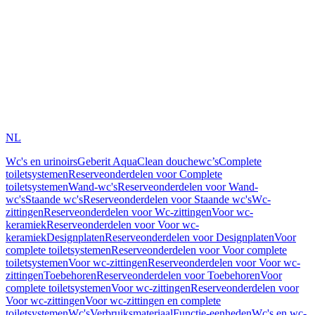
NL
Wc's en urinoirs
Geberit AquaClean douchewc’s
Complete
toiletsystemen
Reserveonderdelen voor Complete
toiletsystemen
Wand-wc's
Reserveonderdelen voor Wand-
wc's
Staande wc's
Reserveonderdelen voor Staande wc's
Wc-
zittingen
Reserveonderdelen voor Wc-zittingen
Voor wc-
keramiek
Reserveonderdelen voor Voor wc-
keramiek
Designplaten
Reserveonderdelen voor Designplaten
Voor
complete toiletsystemen
Reserveonderdelen voor Voor complete
toiletsystemen
Voor wc-zittingen
Reserveonderdelen voor Voor wc-
zittingen
Toebehoren
Reserveonderdelen voor Toebehoren
Voor
complete toiletsystemen
Voor wc-zittingen
Reserveonderdelen voor
Voor wc-zittingen
Voor wc-zittingen en complete
toiletsystemen
Wc's
Verbruiksmateriaal
Functie-eenheden
Wc's en wc-