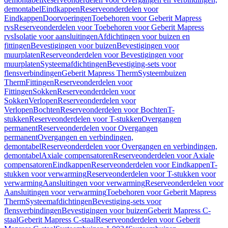
demontabel
Eindkappen
Reserveonderdelen voor
Eindkappen
Doorvoeringen
Toebehoren voor Geberit Mapress
rvs
Reserveonderdelen voor Toebehoren voor Geberit Mapress
rvs
Isolatie voor aansluitingen
Afdichtingen voor buizen en
fittingen
Bevestigingen voor buizen
Bevestigingen voor
muurplaten
Reserveonderdelen voor Bevestigingen voor
muurplaten
Systeemafdichtingen
Bevestiging-sets voor
flensverbindingen
Geberit Mapress Therm
Systeembuizen
Therm
Fittingen
Reserveonderdelen voor
Fittingen
Sokken
Reserveonderdelen voor
Sokken
Verlopen
Reserveonderdelen voor
Verlopen
Bochten
Reserveonderdelen voor Bochten
T-
stukken
Reserveonderdelen voor T-stukken
Overgangen
permanent
Reserveonderdelen voor Overgangen
permanent
Overgangen en verbindingen,
demontabel
Reserveonderdelen voor Overgangen en verbindingen,
demontabel
Axiale compensatoren
Reserveonderdelen voor Axiale
compensatoren
Eindkappen
Reserveonderdelen voor Eindkappen
T-
stukken voor verwarming
Reserveonderdelen voor T-stukken voor
verwarming
Aansluitingen voor verwarming
Reserveonderdelen voor
Aansluitingen voor verwarming
Toebehoren voor Geberit Mapress
Therm
Systeemafdichtingen
Bevestiging-sets voor
flensverbindingen
Bevestigingen voor buizen
Geberit Mapress C-
staal
Geberit Mapress C-staal
Reserveonderdelen voor Geberit