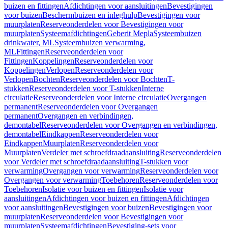
buizen en fittingen
Afdichtingen voor aansluitingen
Bevestigingen
voor buizen
Beschermbuizen en inleghulp
Bevestigingen voor
muurplaten
Reserveonderdelen voor Bevestigingen voor
muurplaten
Systeemafdichtingen
Geberit Mepla
Systeembuizen
drinkwater, ML
Systeembuizen verwarming,
ML
Fittingen
Reserveonderdelen voor
Fittingen
Koppelingen
Reserveonderdelen voor
Koppelingen
Verlopen
Reserveonderdelen voor
Verlopen
Bochten
Reserveonderdelen voor Bochten
T-
stukken
Reserveonderdelen voor T-stukken
Interne
circulatie
Reserveonderdelen voor Interne circulatie
Overgangen
permanent
Reserveonderdelen voor Overgangen
permanent
Overgangen en verbindingen,
demontabel
Reserveonderdelen voor Overgangen en verbindingen,
demontabel
Eindkappen
Reserveonderdelen voor
Eindkappen
Muurplaten
Reserveonderdelen voor
Muurplaten
Verdeler met schroefdraadaansluiting
Reserveonderdelen
voor Verdeler met schroefdraadaansluiting
T-stukken voor
verwarming
Overgangen voor verwarming
Reserveonderdelen voor
Overgangen voor verwarming
Toebehoren
Reserveonderdelen voor
Toebehoren
Isolatie voor buizen en fittingen
Isolatie voor
aansluitingen
Afdichtingen voor buizen en fittingen
Afdichtingen
voor aansluitingen
Bevestigingen voor buizen
Bevestigingen voor
muurplaten
Reserveonderdelen voor Bevestigingen voor
muurplaten
Systeemafdichtingen
Bevestiging-sets voor