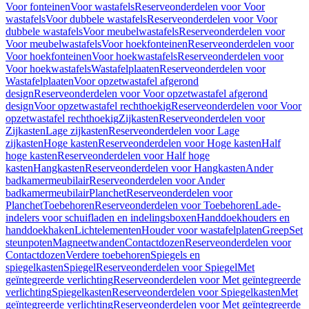
Voor fonteinen
Voor wastafels
Reserveonderdelen voor Voor
wastafels
Voor dubbele wastafels
Reserveonderdelen voor Voor
dubbele wastafels
Voor meubelwastafels
Reserveonderdelen voor
Voor meubelwastafels
Voor hoekfonteinen
Reserveonderdelen voor
Voor hoekfonteinen
Voor hoekwastafels
Reserveonderdelen voor
Voor hoekwastafels
Wastafelplaaten
Reserveonderdelen voor
Wastafelplaaten
Voor opzetwastafel afgerond
design
Reserveonderdelen voor Voor opzetwastafel afgerond
design
Voor opzetwastafel rechthoekig
Reserveonderdelen voor Voor
opzetwastafel rechthoekig
Zijkasten
Reserveonderdelen voor
Zijkasten
Lage zijkasten
Reserveonderdelen voor Lage
zijkasten
Hoge kasten
Reserveonderdelen voor Hoge kasten
Half
hoge kasten
Reserveonderdelen voor Half hoge
kasten
Hangkasten
Reserveonderdelen voor Hangkasten
Ander
badkamermeubilair
Reserveonderdelen voor Ander
badkamermeubilair
Planchet
Reserveonderdelen voor
Planchet
Toebehoren
Reserveonderdelen voor Toebehoren
Lade-
indelers voor schuifladen en indelingsboxen
Handdoekhouders en
handdoekhaken
Lichtelementen
Houder voor wastafelplaten
Greep
Set
steunpoten
Magneetwanden
Contactdozen
Reserveonderdelen voor
Contactdozen
Verdere toebehoren
Spiegels en
spiegelkasten
Spiegel
Reserveonderdelen voor Spiegel
Met
geïntegreerde verlichting
Reserveonderdelen voor Met geïntegreerde
verlichting
Spiegelkasten
Reserveonderdelen voor Spiegelkasten
Met
geïntegreerde verlichting
Reserveonderdelen voor Met geïntegreerde