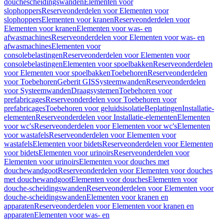
douchescheidingswanden
Elementen voor
slophoppers
Reserveonderdelen voor Elementen voor
slophoppers
Elementen voor kranen
Reserveonderdelen voor
Elementen voor kranen
Elementen voor was- en
afwasmachines
Reserveonderdelen voor Elementen voor was- en
afwasmachines
Elementen voor
consolebelastingen
Reserveonderdelen voor Elementen voor
consolebelastingen
Elementen voor spoelbakken
Reserveonderdelen
voor Elementen voor spoelbakken
Toebehoren
Reserveonderdelen
voor Toebehoren
Geberit GIS
Systeemwanden
Reserveonderdelen
voor Systeemwanden
Draagsystemen
Toebehoren voor
prefabricages
Reserveonderdelen voor Toebehoren voor
prefabricages
Toebehoren voor geluidsisolatie
Beplatingen
Installatie-
elementen
Reserveonderdelen voor Installatie-elementen
Elementen
voor wc's
Reserveonderdelen voor Elementen voor wc's
Elementen
voor wastafels
Reserveonderdelen voor Elementen voor
wastafels
Elementen voor bidets
Reserveonderdelen voor Elementen
voor bidets
Elementen voor urinoirs
Reserveonderdelen voor
Elementen voor urinoirs
Elementen voor douches met
douchewandgoot
Reserveonderdelen voor Elementen voor douches
met douchewandgoot
Elementen voor douches
Elementen voor
douche-scheidingswanden
Reserveonderdelen voor Elementen voor
douche-scheidingswanden
Elementen voor kranen en
apparaten
Reserveonderdelen voor Elementen voor kranen en
apparaten
Elementen voor was- en