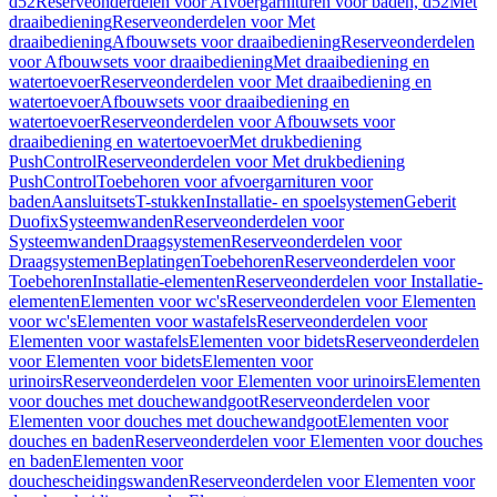
d52
Reserveonderdelen voor Afvoergarnituren voor baden, d52
Met
draaibediening
Reserveonderdelen voor Met
draaibediening
Afbouwsets voor draaibediening
Reserveonderdelen
voor Afbouwsets voor draaibediening
Met draaibediening en
watertoevoer
Reserveonderdelen voor Met draaibediening en
watertoevoer
Afbouwsets voor draaibediening en
watertoevoer
Reserveonderdelen voor Afbouwsets voor
draaibediening en watertoevoer
Met drukbediening
PushControl
Reserveonderdelen voor Met drukbediening
PushControl
Toebehoren voor afvoergarnituren voor
baden
Aansluitsets
T-stukken
Installatie- en spoelsystemen
Geberit
Duofix
Systeemwanden
Reserveonderdelen voor
Systeemwanden
Draagsystemen
Reserveonderdelen voor
Draagsystemen
Beplatingen
Toebehoren
Reserveonderdelen voor
Toebehoren
Installatie-elementen
Reserveonderdelen voor Installatie-
elementen
Elementen voor wc's
Reserveonderdelen voor Elementen
voor wc's
Elementen voor wastafels
Reserveonderdelen voor
Elementen voor wastafels
Elementen voor bidets
Reserveonderdelen
voor Elementen voor bidets
Elementen voor
urinoirs
Reserveonderdelen voor Elementen voor urinoirs
Elementen
voor douches met douchewandgoot
Reserveonderdelen voor
Elementen voor douches met douchewandgoot
Elementen voor
douches en baden
Reserveonderdelen voor Elementen voor douches
en baden
Elementen voor
douchescheidingswanden
Reserveonderdelen voor Elementen voor