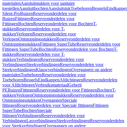
materialen
Aansluitstukken voor sanitaire
toestellen
Aansluitbochten
Aansluitstuk
Toebehoren
Beugels
Eindkappe
Silent-Pro
Buizen
Reserveonderdelen voor
Buizen
Fittingen
Reserveonderdelen voor
Fittingen
Bochten
Reserveonderdelen voor Bochten
T-
stukken
Reserveonderdelen voor T-
stukken
Verlopen
Reserveonderdelen voor
Verlopen
Ontstoppingsstukken
Reserveonderdelen voor
Ontstoppingsstukken
Fittingen SuperTube
Reserveonderdelen voor
Fittingen SuperTube
Bochten
Reserveonderdelen voor Bochten
T-
stukken
Reserveonderdelen voor T-
stukken
Verbindingen
Reserveonderdelen voor
Verbindingen
Steekverbindingen
Reserveonderdelen voor
Steekverbindingen
Klauwverbindingen
Overgangen op andere
materialen
Toebehoren
Reserveonderdelen voor
Toebehoren
Beugels
Eindkappen
Afdichtingen
Reserveonderdelen
voor Afdichtingen
Verbruiksmateriaal
Geberit
PE
Buizen
Fittingen
Reserveonderdelen voor Fittingen
Bochten
T-
stukken
Verlopen
Ontstoppingsstukken
Reserveonderdelen voor
Ontstoppingsstukken
Overgangen
Speciale
fittingen
Reserveonderdelen voor Speciale fittingen
Fittingen
SuperTube
Bochten
Speciale
fittingen
Verbindingen
Reserveonderdelen voor
Verbindingen
Lasverbindingen
Steekverbindingen
Reserveonderdelen
voor Steekverbindingen
Overgangen op andere