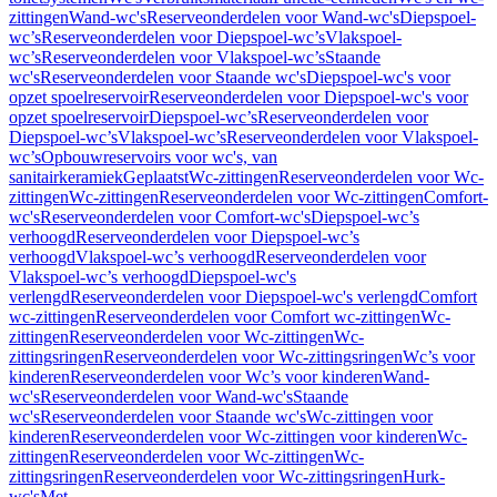
zittingen
Wand-wc's
Reserveonderdelen voor Wand-wc's
Diepspoel-
wc’s
Reserveonderdelen voor Diepspoel-wc’s
Vlakspoel-
wc’s
Reserveonderdelen voor Vlakspoel-wc’s
Staande
wc's
Reserveonderdelen voor Staande wc's
Diepspoel-wc's voor
opzet spoelreservoir
Reserveonderdelen voor Diepspoel-wc's voor
opzet spoelreservoir
Diepspoel-wc’s
Reserveonderdelen voor
Diepspoel-wc’s
Vlakspoel-wc’s
Reserveonderdelen voor Vlakspoel-
wc’s
Opbouwreservoirs voor wc's, van
sanitairkeramiek
Geplaatst
Wc-zittingen
Reserveonderdelen voor Wc-
zittingen
Wc-zittingen
Reserveonderdelen voor Wc-zittingen
Comfort-
wc's
Reserveonderdelen voor Comfort-wc's
Diepspoel-wc’s
verhoogd
Reserveonderdelen voor Diepspoel-wc’s
verhoogd
Vlakspoel-wc’s verhoogd
Reserveonderdelen voor
Vlakspoel-wc’s verhoogd
Diepspoel-wc's
verlengd
Reserveonderdelen voor Diepspoel-wc's verlengd
Comfort
wc-zittingen
Reserveonderdelen voor Comfort wc-zittingen
Wc-
zittingen
Reserveonderdelen voor Wc-zittingen
Wc-
zittingsringen
Reserveonderdelen voor Wc-zittingsringen
Wc’s voor
kinderen
Reserveonderdelen voor Wc’s voor kinderen
Wand-
wc's
Reserveonderdelen voor Wand-wc's
Staande
wc's
Reserveonderdelen voor Staande wc's
Wc-zittingen voor
kinderen
Reserveonderdelen voor Wc-zittingen voor kinderen
Wc-
zittingen
Reserveonderdelen voor Wc-zittingen
Wc-
zittingsringen
Reserveonderdelen voor Wc-zittingsringen
Hurk-
wc's
Met