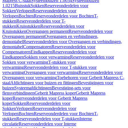
Mapress C-staal
Systeembuizen 1.0034
Systeembuizen
1.0215
Buisstuk
Sokken
Reserveonderdelen voor
Sokken
Verlopen
Reserveonderdelen voor
Verlopen
Bochten
Reserveonderdelen voor Bochten
T-
stukken
Reserveonderdelen voor T-
stukken
Kruisstukken
Reserveonderdelen voor
Kruisstukken
Overgangen permanent
Reserveonderdelen voor
Overgangen permanent
Overgangen en verbindingen,
demontabel
Reserveonderdelen voor Overgangen en verbindingen,
demontabel
Compensatoren
Reserveonderdelen voor
Compensatoren
Eindkappen
Reserveonderdelen voor
Eindkappen
Sokken voor verwarming
Reserveonderdelen voor
Sokken voor verwarming
T-stukken voor
verwarming
Reserveonderdelen voor T-stukken voor
verwarming
Overgangen voor verwarming
Reserveonderdelen voor
Overgangen voor verwarming
Toebehoren voor Geberit Mapress C-
staal
Afdichtingen voor buizen en fittingen
Bevestigingen voor
buizen
Systeemafdichtingen
Bevestiging-sets voor
flensverbindingen
Geberit Mapress koper
Geberit Mapress
koper
Reserveonderdelen voor Geberit Mapress
koper
Sokken
Reserveonderdelen voor
Sokken
Verlopen
Reserveonderdelen voor
Verlopen
Bochten
Reserveonderdelen voor Bochten
T-
stukken
Reserveonderdelen voor T-stukken
Interne
circulatie
Reserveonderdelen voor Interne