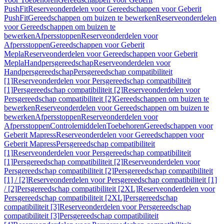
PushFit
Reserveonderdelen voor Gereedschappen voor Geberit
PushFit
Gereedschappen om buizen te bewerken
Reserveonderdelen
voor Gereedschappen om buizen te
bewerken
Afpersstoppen
Reserveonderdelen voor
Afpersstoppen
Gereedschappen voor Geberit
Mepla
Reserveonderdelen voor Gereedschappen voor Geberit
Mepla
Handpersgereedschap
Reserveonderdelen voor
Handpersgereedschap
Persgereedschap compatibiliteit
[1]
Reserveonderdelen voor Persgereedschap compatibiliteit
[1]
Persgereedschap compatibiliteit [2]
Reserveonderdelen voor
Persgereedschap compatibiliteit [2]
Gereedschappen om buizen te
bewerken
Reserveonderdelen voor Gereedschappen om buizen te
bewerken
Afpersstoppen
Reserveonderdelen voor
Afpersstoppen
Controlemiddelen
Toebehoren
Gereedschappen voor
Geberit Mapress
Reserveonderdelen voor Gereedschappen voor
Geberit Mapress
Persgereedschap compatibiliteit
[1]
Reserveonderdelen voor Persgereedschap compatibiliteit
[1]
Persgereedschap compatibiliteit [2]
Reserveonderdelen voor
Persgereedschap compatibiliteit [2]
Persgereedschap compatibiliteit
[1] / [2]
Reserveonderdelen voor Persgereedschap compatibiliteit [1]
/ [2]
Persgereedschap compatibiliteit [2XL]
Reserveonderdelen voor
Persgereedschap compatibiliteit [2XL]
Persgereedschap
compatibiliteit [3]
Reserveonderdelen voor Persgereedschap
compatibiliteit [3]
Persgereedschap compatibiliteit