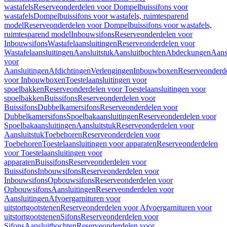
wastafels
Reserveonderdelen voor Dompelbuissifons voor
wastafels
Dompelbuissifons voor wastafels, ruimtesparend
model
Reserveonderdelen voor Dompelbuissifons voor wastafels,
ruimtesparend model
Inbouwsifons
Reserveonderdelen voor
Inbouwsifons
Wastafelaansluitingen
Reserveonderdelen voor
Wastafelaansluitingen
Aansluitstuk
Aansluitbochten
Abdeckungen
Aans
voor
Aansluitingen
Afdichtingen
Verlengingen
Inbouwboxen
Reserveonderd
voor Inbouwboxen
Toestelaansluitingen voor
spoelbakken
Reserveonderdelen voor Toestelaansluitingen voor
spoelbakken
Buissifons
Reserveonderdelen voor
Buissifons
Dubbelkamersifons
Reserveonderdelen voor
Dubbelkamersifons
Spoelbakaansluitingen
Reserveonderdelen voor
Spoelbakaansluitingen
Aansluitstuk
Reserveonderdelen voor
Aansluitstuk
Toebehoren
Reserveonderdelen voor
Toebehoren
Toestelaansluitingen voor apparaten
Reserveonderdelen
voor Toestelaansluitingen voor
apparaten
Buissifons
Reserveonderdelen voor
Buissifons
Inbouwsifons
Reserveonderdelen voor
Inbouwsifons
Opbouwsifons
Reserveonderdelen voor
Opbouwsifons
Aansluitingen
Reserveonderdelen voor
Aansluitingen
Afvoergarnituren voor
uitstortgootstenen
Reserveonderdelen voor Afvoergarnituren voor
uitstortgootstenen
Sifons
Reserveonderdelen voor
Sifons
Aansluitbochten
Reserveonderdelen voor