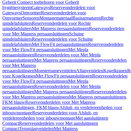
Geberit Connect toebehoren voor Geberit
hygiënesysteem
Gateways
Reserveonderdelen voor
Gateways
Omvormer
Reserveonderdelen voor
Omvormer
Sensoren
Montagemateriaal
Basisarmaturen
Rechte
spindelafsluiters
Reserveonderdelen voor Rechte
spindelafsluiters
Met Mapress persaansluitingen
Reserveonderdelen
voor Met Mapress persaansluitingen
Schuine
spindelafsluiters
Reserveonderdelen voor Schuine
spindelafsluiters
Met FlowFit persaansluitingen
Reserveonderdelen
voor Met FlowFit persaansluitingen
Met Mepla
persaansluitingen
Reserveonderdelen voor Met Mepla
persaansluitingen
Met Mapress persaansluitingen
Reserveonderdelen
voor Met Mapress
persaansluitingen
Monsternameventielen
Aftapventielen
Kogelkranen
R
voor Kogelkranen
Met FlowFit persaansluitingen
Reserveonderdelen
voor Met FlowFit persaansluitingen
Met Mepla
persaansluitingen
Reserveonderdelen voor Met Mepla
persaansluitingen
Met Mapress persaansluitingen
Reserveonderdelen
voor Met Mapress persaansluitingen
Met Mapress persaansluitingen,
FKM blauw
Reserveonderdelen voor Met Mapress
persaansluitingen, FKM blauw
Afsluit- en verdelereenheden voor
inbouwmontage
Reserveonderdelen voor Afsluit- en
verdelereenheden voor inbouwmontage
Met aansluitingen
Compact
Reserveonderdelen voor Met aansluitingen
Compact
Terugslagventielen
Met Mapress