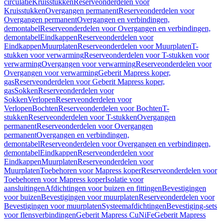
circulatie
Kruisstukken
Reserveonderdelen voor
Kruisstukken
Overgangen permanent
Reserveonderdelen voor
Overgangen permanent
Overgangen en verbindingen,
demontabel
Reserveonderdelen voor Overgangen en verbindingen,
demontabel
Eindkappen
Reserveonderdelen voor
Eindkappen
Muurplaten
Reserveonderdelen voor Muurplaten
T-
stukken voor verwarming
Reserveonderdelen voor T-stukken voor
verwarming
Overgangen voor verwarming
Reserveonderdelen voor
Overgangen voor verwarming
Geberit Mapress koper,
gas
Reserveonderdelen voor Geberit Mapress koper,
gas
Sokken
Reserveonderdelen voor
Sokken
Verlopen
Reserveonderdelen voor
Verlopen
Bochten
Reserveonderdelen voor Bochten
T-
stukken
Reserveonderdelen voor T-stukken
Overgangen
permanent
Reserveonderdelen voor Overgangen
permanent
Overgangen en verbindingen,
demontabel
Reserveonderdelen voor Overgangen en verbindingen,
demontabel
Eindkappen
Reserveonderdelen voor
Eindkappen
Muurplaten
Reserveonderdelen voor
Muurplaten
Toebehoren voor Mapress koper
Reserveonderdelen voor
Toebehoren voor Mapress koper
Isolatie voor
aansluitingen
Afdichtingen voor buizen en fittingen
Bevestigingen
voor buizen
Bevestigingen voor muurplaten
Reserveonderdelen voor
Bevestigingen voor muurplaten
Systeemafdichtingen
Bevestiging-sets
voor flensverbindingen
Geberit Mapress CuNiFe
Geberit Mapress