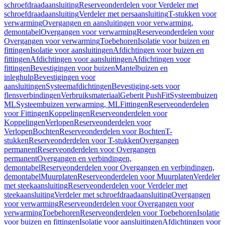
schroefdraadaansluiting
Reserveonderdelen voor Verdeler met
schroefdraadaansluiting
Verdeler met persaansluiting
T-stukken voor
verwarming
Overgangen en aansluitingen voor verwarming,
demontabel
Overgangen voor verwarming
Reserveonderdelen voor
Overgangen voor verwarming
Toebehoren
Isolatie voor buizen en
fittingen
Isolatie voor aansluitingen
Afdichtingen voor buizen en
fittingen
Afdichtingen voor aansluitingen
Afdichtingen voor
fittingen
Bevestigingen voor buizen
Mantelbuizen en
inleghulp
Bevestigingen voor
aansluitingen
Systeemafdichtingen
Bevestiging-sets voor
flensverbindingen
Verbruiksmateriaal
Geberit PushFit
Systeembuizen
ML
Systeembuizen verwarming, ML
Fittingen
Reserveonderdelen
voor Fittingen
Koppelingen
Reserveonderdelen voor
Koppelingen
Verlopen
Reserveonderdelen voor
Verlopen
Bochten
Reserveonderdelen voor Bochten
T-
stukken
Reserveonderdelen voor T-stukken
Overgangen
permanent
Reserveonderdelen voor Overgangen
permanent
Overgangen en verbindingen,
demontabel
Reserveonderdelen voor Overgangen en verbindingen,
demontabel
Muurplaten
Reserveonderdelen voor Muurplaten
Verdeler
met steekaansluiting
Reserveonderdelen voor Verdeler met
steekaansluiting
Verdeler met schroefdraadaansluiting
Overgangen
voor verwarming
Reserveonderdelen voor Overgangen voor
verwarming
Toebehoren
Reserveonderdelen voor Toebehoren
Isolatie
voor buizen en fittingen
Isolatie voor aansluitingen
Afdichtingen voor