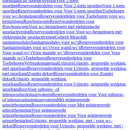
pneumatische spoelactivering
Voor 2-toets
spoeling
Reserveonderdelen voor Voor 2-toets spoeling
Voor 1-toets
spoeling
Reserveonderdelen voor Voor 1-toets spoeling
Toebehoren
voor wc-besturingen
Reserveonderdelen voor Toebehoren voor wc-
besturingen
Ruwbouwsets
Reserveonderdelen voor
Ruwbouwsets
Voor wc-besturingen met elektronische
spoelactivering
Reserveonderdelen voor Voor wc-besturingen met
elektronische spoelactivering
Geberit Monolith
sanitairmodules
Sanitairmodules voor wc's
Reserveonderdelen voor
Sanitairmodules voor wc's
Voor wand-wc's
Reserveonderdelen voor
Voor wand-wc's
Voor staande wc's
Reserveonderdelen voor Voor
staande wc's
Toebehoren
Reserveonderdelen voor
Toebehoren
Verbruiksmateriaal
Urinoirs
Urinoirs, gespoelde werking,
met spoelrand
Reserveonderdelen voor Urinoirs, gespoelde werking,
met spoelrand
Zonder deksel
Reserveonderdelen voor Zonder
deksel
Urinoirs, gespoelde werking,
spoelrandloos
Reserveonderdelen voor Urinoirs, gespoelde werking,
spoelrandloos
Voor opbouw- of
inbouwurinoirstuursysteem
Reserveonderdelen voor Voor opbouw-
of inbouwurinoirstuursysteem
Met geïntegreerde
urinoirbesturing
Reserveonderdelen voor Met geïntegreerde
urinoirbesturing
Voor geïntegreerde
urinoirbesturing
Reserveonderdelen voor Voor geïntegreerde
urinoirbesturing
Urinoirs, gespoelde werking, met / voor wc-
deksel
Reserveonderdelen voor Urinoirs, gespoelde werking, met /