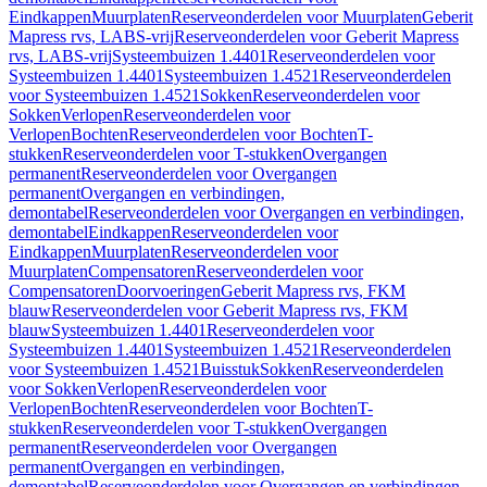
Eindkappen
Muurplaten
Reserveonderdelen voor Muurplaten
Geberit
Mapress rvs, LABS-vrij
Reserveonderdelen voor Geberit Mapress
rvs, LABS-vrij
Systeembuizen 1.4401
Reserveonderdelen voor
Systeembuizen 1.4401
Systeembuizen 1.4521
Reserveonderdelen
voor Systeembuizen 1.4521
Sokken
Reserveonderdelen voor
Sokken
Verlopen
Reserveonderdelen voor
Verlopen
Bochten
Reserveonderdelen voor Bochten
T-
stukken
Reserveonderdelen voor T-stukken
Overgangen
permanent
Reserveonderdelen voor Overgangen
permanent
Overgangen en verbindingen,
demontabel
Reserveonderdelen voor Overgangen en verbindingen,
demontabel
Eindkappen
Reserveonderdelen voor
Eindkappen
Muurplaten
Reserveonderdelen voor
Muurplaten
Compensatoren
Reserveonderdelen voor
Compensatoren
Doorvoeringen
Geberit Mapress rvs, FKM
blauw
Reserveonderdelen voor Geberit Mapress rvs, FKM
blauw
Systeembuizen 1.4401
Reserveonderdelen voor
Systeembuizen 1.4401
Systeembuizen 1.4521
Reserveonderdelen
voor Systeembuizen 1.4521
Buisstuk
Sokken
Reserveonderdelen
voor Sokken
Verlopen
Reserveonderdelen voor
Verlopen
Bochten
Reserveonderdelen voor Bochten
T-
stukken
Reserveonderdelen voor T-stukken
Overgangen
permanent
Reserveonderdelen voor Overgangen
permanent
Overgangen en verbindingen,
demontabel
Reserveonderdelen voor Overgangen en verbindingen,