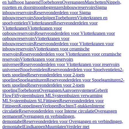
en halfhoog hangend
Toebehoren
Overgangen
Manchetten
Nippels,
rozetten en doorstroombegrenzers
Inbouwreservoirs
Sigma
inbouwreservoirs
Reserveonderdelen voor Sigma
inbouwreservoirs
Spoelpijpen
Toebehoren
Vlotterkranen en
spoelventielen
Vlotterkranen
Reserveonderdelen voor
Vlotterkranen
Vlotterkranen voor
opbouwreservoirs
Reserveonderdelen voor Vlotterkranen voor
opbouwreservoirs
Vlotterkranen voor
inbouwreservoirs
Reserveonderdelen voor Vlotterkranen voor
inbouwreservoirs
Vlotterkranen voor ceramische
reservoirs
Reserveonderdelen voor Vlotterkranen voor ceramische
reservoirs
Vlotterkranen voor reservoirs
universeel
Reserveonderdelen voor Vlotterkranen voor reservoirs
universeel
Spoelventielen
Reserveonderdelen voor Spoelventielen
2-
toets spoeling
Reserveonderdelen voor 2-toets
spoeling
Spoelgarnituren
Reserveonderdelen voor Spoelgarnituren
2-
toets spoeling
Reserveonderdelen voor 2-toets
spoeling
Toebehoren
Overgangen
Aanvoersystemen
Geberit
FlowFit
Systeembuizen ML
Systeembuizen verwarming
ML
Systeembuizen SL
Fittingen
Reserveonderdelen voor
Fittingen
Koppelingen
Verlopen
Bochten
T-stukken
Interne
circulatie
Reserveonderdelen voor Interne circulatie
Overgangen
permanent
Overgangen en verbindingen,
demontabel
Reserveonderdelen voor Overgangen en verbindingen,
demontabel
Eindkappen
Muurplaten
Verdeler met