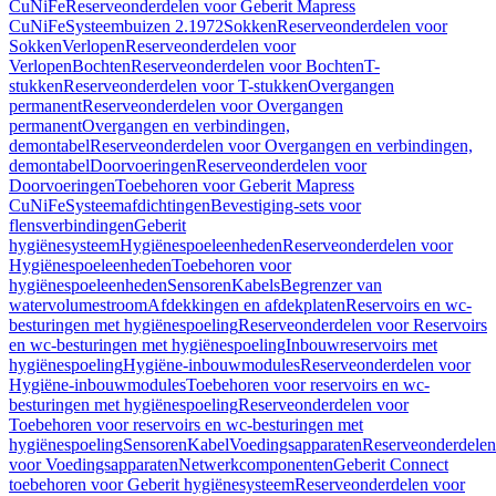
CuNiFe
Reserveonderdelen voor Geberit Mapress
CuNiFe
Systeembuizen 2.1972
Sokken
Reserveonderdelen voor
Sokken
Verlopen
Reserveonderdelen voor
Verlopen
Bochten
Reserveonderdelen voor Bochten
T-
stukken
Reserveonderdelen voor T-stukken
Overgangen
permanent
Reserveonderdelen voor Overgangen
permanent
Overgangen en verbindingen,
demontabel
Reserveonderdelen voor Overgangen en verbindingen,
demontabel
Doorvoeringen
Reserveonderdelen voor
Doorvoeringen
Toebehoren voor Geberit Mapress
CuNiFe
Systeemafdichtingen
Bevestiging-sets voor
flensverbindingen
Geberit
hygiënesysteem
Hygiënespoeleenheden
Reserveonderdelen voor
Hygiënespoeleenheden
Toebehoren voor
hygiënespoeleenheden
Sensoren
Kabels
Begrenzer van
watervolumestroom
Afdekkingen en afdekplaten
Reservoirs en wc-
besturingen met hygiënespoeling
Reserveonderdelen voor Reservoirs
en wc-besturingen met hygiënespoeling
Inbouwreservoirs met
hygiënespoeling
Hygiëne-inbouwmodules
Reserveonderdelen voor
Hygiëne-inbouwmodules
Toebehoren voor reservoirs en wc-
besturingen met hygiënespoeling
Reserveonderdelen voor
Toebehoren voor reservoirs en wc-besturingen met
hygiënespoeling
Sensoren
Kabel
Voedingsapparaten
Reserveonderdelen
voor Voedingsapparaten
Netwerkcomponenten
Geberit Connect
toebehoren voor Geberit hygiënesysteem
Reserveonderdelen voor