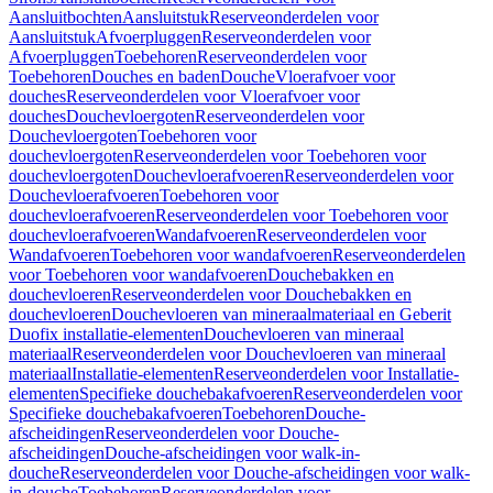
Aansluitbochten
Aansluitstuk
Reserveonderdelen voor
Aansluitstuk
Afvoerpluggen
Reserveonderdelen voor
Afvoerpluggen
Toebehoren
Reserveonderdelen voor
Toebehoren
Douches en baden
Douche
Vloerafvoer voor
douches
Reserveonderdelen voor Vloerafvoer voor
douches
Douchevloergoten
Reserveonderdelen voor
Douchevloergoten
Toebehoren voor
douchevloergoten
Reserveonderdelen voor Toebehoren voor
douchevloergoten
Douchevloerafvoeren
Reserveonderdelen voor
Douchevloerafvoeren
Toebehoren voor
douchevloerafvoeren
Reserveonderdelen voor Toebehoren voor
douchevloerafvoeren
Wandafvoeren
Reserveonderdelen voor
Wandafvoeren
Toebehoren voor wandafvoeren
Reserveonderdelen
voor Toebehoren voor wandafvoeren
Douchebakken en
douchevloeren
Reserveonderdelen voor Douchebakken en
douchevloeren
Douchevloeren van mineraalmateriaal en Geberit
Duofix installatie-elementen
Douchevloeren van mineraal
materiaal
Reserveonderdelen voor Douchevloeren van mineraal
materiaal
Installatie-elementen
Reserveonderdelen voor Installatie-
elementen
Specifieke douchebakafvoeren
Reserveonderdelen voor
Specifieke douchebakafvoeren
Toebehoren
Douche-
afscheidingen
Reserveonderdelen voor Douche-
afscheidingen
Douche-afscheidingen voor walk-in-
douche
Reserveonderdelen voor Douche-afscheidingen voor walk-
in-douche
Toebehoren
Reserveonderdelen voor