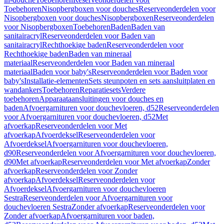
Toebehoren
Nisopbergboxen voor douches
Reserveonderdelen voor
Nisopbergboxen voor douches
Nisopbergboxen
Reserveonderdelen
voor Nisopbergboxen
Toebehoren
Baden
Baden van
sanitairacryl
Reserveonderdelen voor Baden van
sanitairacryl
Rechthoekige baden
Reserveonderdelen voor
Rechthoekige baden
Baden van mineraal
materiaal
Reserveonderdelen voor Baden van mineraal
materiaal
Baden voor baby's
Reserveonderdelen voor Baden voor
baby's
Installatie-elementen
Sets steunpoten en sets aansluitplaten en
wandankers
Toebehoren
Reparatiesets
Verdere
toebehoren
Apparaataansluitingen voor douches en
baden
Afvoergarnituren voor douchevloeren, d52
Reserveonderdelen
voor Afvoergarnituren voor douchevloeren, d52
Met
afvoerkap
Reserveonderdelen voor Met
afvoerkap
Afvoerdeksel
Reserveonderdelen voor
Afvoerdeksel
Afvoergarnituren voor douchevloeren,
d90
Reserveonderdelen voor Afvoergarnituren voor douchevloeren,
d90
Met afvoerkap
Reserveonderdelen voor Met afvoerkap
Zonder
afvoerkap
Reserveonderdelen voor Zonder
afvoerkap
Afvoerdeksel
Reserveonderdelen voor
Afvoerdeksel
Afvoergarnituren voor douchevloeren
Sestra
Reserveonderdelen voor Afvoergarnituren voor
douchevloeren Sestra
Zonder afvoerkap
Reserveonderdelen voor
Zonder afvoerkap
Afvoergarnituren voor baden,