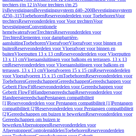
trechters t/m 12 l/s
Voor trechters t/m 25
l/s
Bevestigingen
Bevestigingssysteem d40–200
Bevestigingssysteem
d250–315
Toebehoren
Reserveonderdelen voor Toebehoren
Voor
trechters
Reserveonderdelen voor Voor trechters
Voor
bevestigingen
Conventionele
hemelwaterafvoer
Trechters
Reserveonderdelen voor
Trechters
Elementen voor dampbarrière-
aansluiting
Toebehoren
Vloerafvoer
Vloerafvoer voor binnen en
buiten
Reserveonderdelen voor Vloerafvoer voor binnen en
buiten
Vloerputten 13 x 13 cm
Reserveonderdelen voor Vloerputten
13 x 13 cm
Vloeraansluitingen voor balkons en terrassen, 13 x 13
cm
Reserveonderdelen voor Vloeraansluitingen voor balkons en
terrassen, 13 x 13 cm
Vloerafvoeren 15 x 15 cm
Reserveonderdelen
voor Vloerafvoeren 15 x 15 cm
Toebehoren
Reserveonderdelen voor
Toebehoren
Gereedschappen
Gereedschappen
Gereedschappen voor
Geberit FlowFit
Reserveonderdelen voor Gereedschappen voor
Geberit FlowFit
Handpersgereedschap
Reserveonderdelen voor
Handpersgereedschap
Perstangen compatibiliteit
[1]
Reserveonderdelen voor Perstangen compatibiliteit [1]
Perstangen
compatibiliteit [2]
Reserveonderdelen voor Perstangen compatibiliteit
[2]
Gereedschappen om buizen te bewerken
Reserveonderdelen voor
Gereedschappen om buizen te
bewerken
Afpersstoppen
Reserveonderdelen voor
Afpersstoppen
Controlemiddelen
Toebehoren
Reserveonderdelen
voor Toebehoren
Gereedschappen voor Geberit