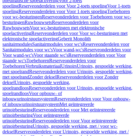
pneumatische spoelactivering
Voor 2-toets
spoeling
Reserveonderdelen voor Voor 2-toets spoeling
Voor 1-toets
spoeling
Reserveonderdelen voor Voor 1-toets spoeling
Toebehoren
voor wc-besturingen
Reserveonderdelen voor Toebehoren voor wc-
besturingen
Ruwbouwsets
Reserveonderdelen voor
Ruwbouwsets
Voor wc-besturingen met elektronische
spoelactivering
Reserveonderdelen voor Voor wc-besturingen met
elektronische spoelactivering
Geberit Monolith
sanitairmodules
Sanitairmodules voor wc's
Reserveonderdelen voor
Sanitairmodules voor wc's
Voor wand-wc's
Reserveonderdelen voor
Voor wand-wc's
Voor staande wc's
Reserveonderdelen voor Voor
staande wc's
Toebehoren
Reserveonderdelen voor
Toebehoren
Verbruiksmateriaal
Urinoirs
Urinoirs, gespoelde werking,
met spoelrand
Reserveonderdelen voor Urinoirs, gespoelde werking,
met spoelrand
Zonder deksel
Reserveonderdelen voor Zonder
deksel
Urinoirs, gespoelde werking,
spoelrandloos
Reserveonderdelen voor Urinoirs, gespoelde werking,
spoelrandloos
Voor opbouw- of
inbouwurinoirstuursysteem
Reserveonderdelen voor Voor opbouw-
of inbouwurinoirstuursysteem
Met geïntegreerde
urinoirbesturing
Reserveonderdelen voor Met geïntegreerde
urinoirbesturing
Voor geïntegreerde
urinoirbesturing
Reserveonderdelen voor Voor geïntegreerde
urinoirbesturing
Urinoirs, gespoelde werking, met / voor wc-
deksel
Reserveonderdelen voor Urinoirs, gespoelde werking, met /