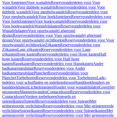
Voor fonteinen
Voor wastafels
Reserveonderdelen voor Voor
wastafels
Voor dubbele wastafels
Reserveonderdelen voor Voor
dubbele wastafels
Voor meubelwastafels
Reserveonderdelen voor
Voor meubelwastafels
Voor hoekfonteinen
Reserveonderdelen voor
Voor hoekfonteinen
Voor hoekwastafels
Reserveonderdelen voor
Voor hoekwastafels
Wastafelplaaten
Reserveonderdelen voor
Wastafelplaaten
Voor opzetwastafel afgerond
design
Reserveonderdelen voor Voor opzetwastafel afgerond
design
Voor opzetwastafel rechthoekig
Reserveonderdelen voor Voor
opzetwastafel rechthoekig
Zijkasten
Reserveonderdelen voor
Zijkasten
Lage zijkasten
Reserveonderdelen voor Lage
zijkasten
Hoge kasten
Reserveonderdelen voor Hoge kasten
Half
hoge kasten
Reserveonderdelen voor Half hoge
kasten
Hangkasten
Reserveonderdelen voor Hangkasten
Ander
badkamermeubilair
Reserveonderdelen voor Ander
badkamermeubilair
Planchet
Reserveonderdelen voor
Planchet
Toebehoren
Reserveonderdelen voor Toebehoren
Lade-
indelers voor schuifladen en indelingsboxen
Handdoekhouders en
handdoekhaken
Lichtelementen
Houder voor wastafelplaten
Greep
Set
steunpoten
Magneetwanden
Contactdozen
Reserveonderdelen voor
Contactdozen
Verdere toebehoren
Spiegels en
spiegelkasten
Spiegel
Reserveonderdelen voor Spiegel
Met
geïntegreerde verlichting
Reserveonderdelen voor Met geïntegreerde
verlichting
Spiegelkasten
Reserveonderdelen voor Spiegelkasten
Met
geïntegreerde verlichting
Reserveonderdelen voor Met geïntegreerde