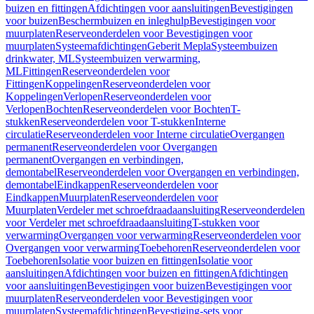
buizen en fittingen
Afdichtingen voor aansluitingen
Bevestigingen
voor buizen
Beschermbuizen en inleghulp
Bevestigingen voor
muurplaten
Reserveonderdelen voor Bevestigingen voor
muurplaten
Systeemafdichtingen
Geberit Mepla
Systeembuizen
drinkwater, ML
Systeembuizen verwarming,
ML
Fittingen
Reserveonderdelen voor
Fittingen
Koppelingen
Reserveonderdelen voor
Koppelingen
Verlopen
Reserveonderdelen voor
Verlopen
Bochten
Reserveonderdelen voor Bochten
T-
stukken
Reserveonderdelen voor T-stukken
Interne
circulatie
Reserveonderdelen voor Interne circulatie
Overgangen
permanent
Reserveonderdelen voor Overgangen
permanent
Overgangen en verbindingen,
demontabel
Reserveonderdelen voor Overgangen en verbindingen,
demontabel
Eindkappen
Reserveonderdelen voor
Eindkappen
Muurplaten
Reserveonderdelen voor
Muurplaten
Verdeler met schroefdraadaansluiting
Reserveonderdelen
voor Verdeler met schroefdraadaansluiting
T-stukken voor
verwarming
Overgangen voor verwarming
Reserveonderdelen voor
Overgangen voor verwarming
Toebehoren
Reserveonderdelen voor
Toebehoren
Isolatie voor buizen en fittingen
Isolatie voor
aansluitingen
Afdichtingen voor buizen en fittingen
Afdichtingen
voor aansluitingen
Bevestigingen voor buizen
Bevestigingen voor
muurplaten
Reserveonderdelen voor Bevestigingen voor
muurplaten
Systeemafdichtingen
Bevestiging-sets voor