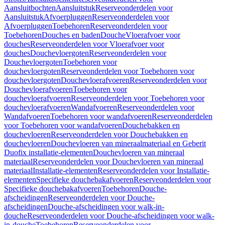
Aansluitbochten
Aansluitstuk
Reserveonderdelen voor
Aansluitstuk
Afvoerpluggen
Reserveonderdelen voor
Afvoerpluggen
Toebehoren
Reserveonderdelen voor
Toebehoren
Douches en baden
Douche
Vloerafvoer voor
douches
Reserveonderdelen voor Vloerafvoer voor
douches
Douchevloergoten
Reserveonderdelen voor
Douchevloergoten
Toebehoren voor
douchevloergoten
Reserveonderdelen voor Toebehoren voor
douchevloergoten
Douchevloerafvoeren
Reserveonderdelen voor
Douchevloerafvoeren
Toebehoren voor
douchevloerafvoeren
Reserveonderdelen voor Toebehoren voor
douchevloerafvoeren
Wandafvoeren
Reserveonderdelen voor
Wandafvoeren
Toebehoren voor wandafvoeren
Reserveonderdelen
voor Toebehoren voor wandafvoeren
Douchebakken en
douchevloeren
Reserveonderdelen voor Douchebakken en
douchevloeren
Douchevloeren van mineraalmateriaal en Geberit
Duofix installatie-elementen
Douchevloeren van mineraal
materiaal
Reserveonderdelen voor Douchevloeren van mineraal
materiaal
Installatie-elementen
Reserveonderdelen voor Installatie-
elementen
Specifieke douchebakafvoeren
Reserveonderdelen voor
Specifieke douchebakafvoeren
Toebehoren
Douche-
afscheidingen
Reserveonderdelen voor Douche-
afscheidingen
Douche-afscheidingen voor walk-in-
douche
Reserveonderdelen voor Douche-afscheidingen voor walk-
in-douche
Toebehoren
Reserveonderdelen voor