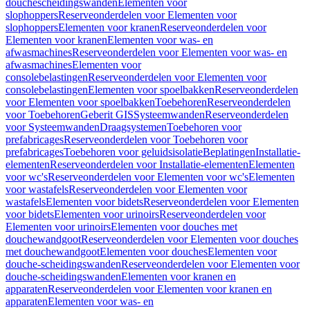
douchescheidingswanden
Elementen voor
slophoppers
Reserveonderdelen voor Elementen voor
slophoppers
Elementen voor kranen
Reserveonderdelen voor
Elementen voor kranen
Elementen voor was- en
afwasmachines
Reserveonderdelen voor Elementen voor was- en
afwasmachines
Elementen voor
consolebelastingen
Reserveonderdelen voor Elementen voor
consolebelastingen
Elementen voor spoelbakken
Reserveonderdelen
voor Elementen voor spoelbakken
Toebehoren
Reserveonderdelen
voor Toebehoren
Geberit GIS
Systeemwanden
Reserveonderdelen
voor Systeemwanden
Draagsystemen
Toebehoren voor
prefabricages
Reserveonderdelen voor Toebehoren voor
prefabricages
Toebehoren voor geluidsisolatie
Beplatingen
Installatie-
elementen
Reserveonderdelen voor Installatie-elementen
Elementen
voor wc's
Reserveonderdelen voor Elementen voor wc's
Elementen
voor wastafels
Reserveonderdelen voor Elementen voor
wastafels
Elementen voor bidets
Reserveonderdelen voor Elementen
voor bidets
Elementen voor urinoirs
Reserveonderdelen voor
Elementen voor urinoirs
Elementen voor douches met
douchewandgoot
Reserveonderdelen voor Elementen voor douches
met douchewandgoot
Elementen voor douches
Elementen voor
douche-scheidingswanden
Reserveonderdelen voor Elementen voor
douche-scheidingswanden
Elementen voor kranen en
apparaten
Reserveonderdelen voor Elementen voor kranen en
apparaten
Elementen voor was- en