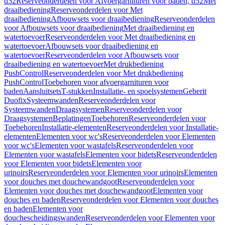
d52
Reserveonderdelen voor Afvoergarnituren voor baden, d52
Met
draaibediening
Reserveonderdelen voor Met
draaibediening
Afbouwsets voor draaibediening
Reserveonderdelen
voor Afbouwsets voor draaibediening
Met draaibediening en
watertoevoer
Reserveonderdelen voor Met draaibediening en
watertoevoer
Afbouwsets voor draaibediening en
watertoevoer
Reserveonderdelen voor Afbouwsets voor
draaibediening en watertoevoer
Met drukbediening
PushControl
Reserveonderdelen voor Met drukbediening
PushControl
Toebehoren voor afvoergarnituren voor
baden
Aansluitsets
T-stukken
Installatie- en spoelsystemen
Geberit
Duofix
Systeemwanden
Reserveonderdelen voor
Systeemwanden
Draagsystemen
Reserveonderdelen voor
Draagsystemen
Beplatingen
Toebehoren
Reserveonderdelen voor
Toebehoren
Installatie-elementen
Reserveonderdelen voor Installatie-
elementen
Elementen voor wc's
Reserveonderdelen voor Elementen
voor wc's
Elementen voor wastafels
Reserveonderdelen voor
Elementen voor wastafels
Elementen voor bidets
Reserveonderdelen
voor Elementen voor bidets
Elementen voor
urinoirs
Reserveonderdelen voor Elementen voor urinoirs
Elementen
voor douches met douchewandgoot
Reserveonderdelen voor
Elementen voor douches met douchewandgoot
Elementen voor
douches en baden
Reserveonderdelen voor Elementen voor douches
en baden
Elementen voor
douchescheidingswanden
Reserveonderdelen voor Elementen voor