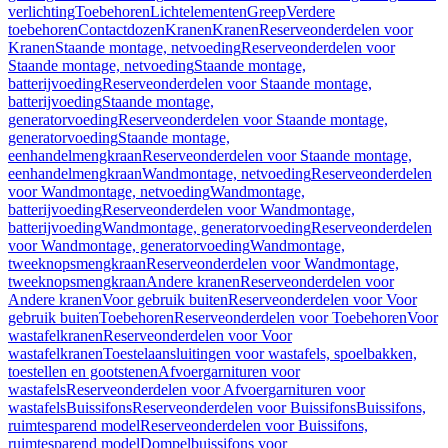
verlichting
Toebehoren
Lichtelementen
Greep
Verdere
toebehoren
Contactdozen
Kranen
Kranen
Reserveonderdelen voor
Kranen
Staande montage, netvoeding
Reserveonderdelen voor
Staande montage, netvoeding
Staande montage,
batterijvoeding
Reserveonderdelen voor Staande montage,
batterijvoeding
Staande montage,
generatorvoeding
Reserveonderdelen voor Staande montage,
generatorvoeding
Staande montage,
eenhandelmengkraan
Reserveonderdelen voor Staande montage,
eenhandelmengkraan
Wandmontage, netvoeding
Reserveonderdelen
voor Wandmontage, netvoeding
Wandmontage,
batterijvoeding
Reserveonderdelen voor Wandmontage,
batterijvoeding
Wandmontage, generatorvoeding
Reserveonderdelen
voor Wandmontage, generatorvoeding
Wandmontage,
tweeknopsmengkraan
Reserveonderdelen voor Wandmontage,
tweeknopsmengkraan
Andere kranen
Reserveonderdelen voor
Andere kranen
Voor gebruik buiten
Reserveonderdelen voor Voor
gebruik buiten
Toebehoren
Reserveonderdelen voor Toebehoren
Voor
wastafelkranen
Reserveonderdelen voor Voor
wastafelkranen
Toestelaansluitingen voor wastafels, spoelbakken,
toestellen en gootstenen
Afvoergarnituren voor
wastafels
Reserveonderdelen voor Afvoergarnituren voor
wastafels
Buissifons
Reserveonderdelen voor Buissifons
Buissifons,
ruimtesparend model
Reserveonderdelen voor Buissifons,
ruimtesparend model
Dompelbuissifons voor