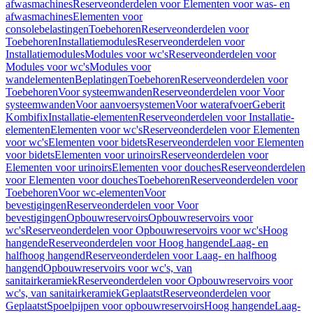
afwasmachines
Reserveonderdelen voor Elementen voor was- en
afwasmachines
Elementen voor
consolebelastingen
Toebehoren
Reserveonderdelen voor
Toebehoren
Installatiemodules
Reserveonderdelen voor
Installatiemodules
Modules voor wc's
Reserveonderdelen voor
Modules voor wc's
Modules voor
wandelementen
Beplatingen
Toebehoren
Reserveonderdelen voor
Toebehoren
Voor systeemwanden
Reserveonderdelen voor Voor
systeemwanden
Voor aanvoersystemen
Voor waterafvoer
Geberit
Kombifix
Installatie-elementen
Reserveonderdelen voor Installatie-
elementen
Elementen voor wc's
Reserveonderdelen voor Elementen
voor wc's
Elementen voor bidets
Reserveonderdelen voor Elementen
voor bidets
Elementen voor urinoirs
Reserveonderdelen voor
Elementen voor urinoirs
Elementen voor douches
Reserveonderdelen
voor Elementen voor douches
Toebehoren
Reserveonderdelen voor
Toebehoren
Voor wc-elementen
Voor
bevestigingen
Reserveonderdelen voor Voor
bevestigingen
Opbouwreservoirs
Opbouwreservoirs voor
wc's
Reserveonderdelen voor Opbouwreservoirs voor wc's
Hoog
hangende
Reserveonderdelen voor Hoog hangende
Laag- en
halfhoog hangend
Reserveonderdelen voor Laag- en halfhoog
hangend
Opbouwreservoirs voor wc's, van
sanitairkeramiek
Reserveonderdelen voor Opbouwreservoirs voor
wc's, van sanitairkeramiek
Geplaatst
Reserveonderdelen voor
Geplaatst
Spoelpijpen voor opbouwreservoirs
Hoog hangende
Laag-