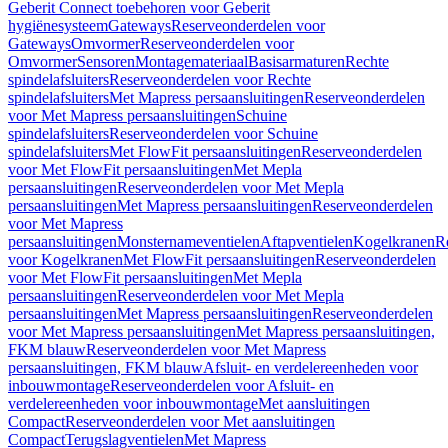
Geberit Connect toebehoren voor Geberit
hygiënesysteem
Gateways
Reserveonderdelen voor
Gateways
Omvormer
Reserveonderdelen voor
Omvormer
Sensoren
Montagemateriaal
Basisarmaturen
Rechte
spindelafsluiters
Reserveonderdelen voor Rechte
spindelafsluiters
Met Mapress persaansluitingen
Reserveonderdelen
voor Met Mapress persaansluitingen
Schuine
spindelafsluiters
Reserveonderdelen voor Schuine
spindelafsluiters
Met FlowFit persaansluitingen
Reserveonderdelen
voor Met FlowFit persaansluitingen
Met Mepla
persaansluitingen
Reserveonderdelen voor Met Mepla
persaansluitingen
Met Mapress persaansluitingen
Reserveonderdelen
voor Met Mapress
persaansluitingen
Monsternameventielen
Aftapventielen
Kogelkranen
R
voor Kogelkranen
Met FlowFit persaansluitingen
Reserveonderdelen
voor Met FlowFit persaansluitingen
Met Mepla
persaansluitingen
Reserveonderdelen voor Met Mepla
persaansluitingen
Met Mapress persaansluitingen
Reserveonderdelen
voor Met Mapress persaansluitingen
Met Mapress persaansluitingen,
FKM blauw
Reserveonderdelen voor Met Mapress
persaansluitingen, FKM blauw
Afsluit- en verdelereenheden voor
inbouwmontage
Reserveonderdelen voor Afsluit- en
verdelereenheden voor inbouwmontage
Met aansluitingen
Compact
Reserveonderdelen voor Met aansluitingen
Compact
Terugslagventielen
Met Mapress