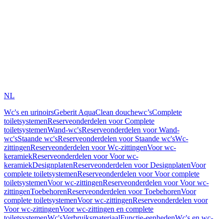
NL
Wc's en urinoirs
Geberit AquaClean douchewc’s
Complete
toiletsystemen
Reserveonderdelen voor Complete
toiletsystemen
Wand-wc's
Reserveonderdelen voor Wand-
wc's
Staande wc's
Reserveonderdelen voor Staande wc's
Wc-
zittingen
Reserveonderdelen voor Wc-zittingen
Voor wc-
keramiek
Reserveonderdelen voor Voor wc-
keramiek
Designplaten
Reserveonderdelen voor Designplaten
Voor
complete toiletsystemen
Reserveonderdelen voor Voor complete
toiletsystemen
Voor wc-zittingen
Reserveonderdelen voor Voor wc-
zittingen
Toebehoren
Reserveonderdelen voor Toebehoren
Voor
complete toiletsystemen
Voor wc-zittingen
Reserveonderdelen voor
Voor wc-zittingen
Voor wc-zittingen en complete
toiletsystemen
Wc's
Verbruiksmateriaal
Functie-eenheden
Wc's en wc-