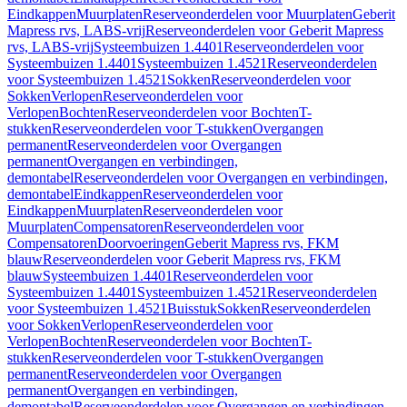
Eindkappen
Muurplaten
Reserveonderdelen voor Muurplaten
Geberit
Mapress rvs, LABS-vrij
Reserveonderdelen voor Geberit Mapress
rvs, LABS-vrij
Systeembuizen 1.4401
Reserveonderdelen voor
Systeembuizen 1.4401
Systeembuizen 1.4521
Reserveonderdelen
voor Systeembuizen 1.4521
Sokken
Reserveonderdelen voor
Sokken
Verlopen
Reserveonderdelen voor
Verlopen
Bochten
Reserveonderdelen voor Bochten
T-
stukken
Reserveonderdelen voor T-stukken
Overgangen
permanent
Reserveonderdelen voor Overgangen
permanent
Overgangen en verbindingen,
demontabel
Reserveonderdelen voor Overgangen en verbindingen,
demontabel
Eindkappen
Reserveonderdelen voor
Eindkappen
Muurplaten
Reserveonderdelen voor
Muurplaten
Compensatoren
Reserveonderdelen voor
Compensatoren
Doorvoeringen
Geberit Mapress rvs, FKM
blauw
Reserveonderdelen voor Geberit Mapress rvs, FKM
blauw
Systeembuizen 1.4401
Reserveonderdelen voor
Systeembuizen 1.4401
Systeembuizen 1.4521
Reserveonderdelen
voor Systeembuizen 1.4521
Buisstuk
Sokken
Reserveonderdelen
voor Sokken
Verlopen
Reserveonderdelen voor
Verlopen
Bochten
Reserveonderdelen voor Bochten
T-
stukken
Reserveonderdelen voor T-stukken
Overgangen
permanent
Reserveonderdelen voor Overgangen
permanent
Overgangen en verbindingen,
demontabel
Reserveonderdelen voor Overgangen en verbindingen,