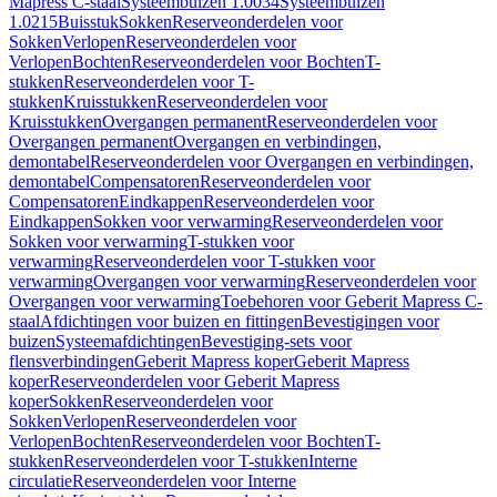
Mapress C-staal
Systeembuizen 1.0034
Systeembuizen
1.0215
Buisstuk
Sokken
Reserveonderdelen voor
Sokken
Verlopen
Reserveonderdelen voor
Verlopen
Bochten
Reserveonderdelen voor Bochten
T-
stukken
Reserveonderdelen voor T-
stukken
Kruisstukken
Reserveonderdelen voor
Kruisstukken
Overgangen permanent
Reserveonderdelen voor
Overgangen permanent
Overgangen en verbindingen,
demontabel
Reserveonderdelen voor Overgangen en verbindingen,
demontabel
Compensatoren
Reserveonderdelen voor
Compensatoren
Eindkappen
Reserveonderdelen voor
Eindkappen
Sokken voor verwarming
Reserveonderdelen voor
Sokken voor verwarming
T-stukken voor
verwarming
Reserveonderdelen voor T-stukken voor
verwarming
Overgangen voor verwarming
Reserveonderdelen voor
Overgangen voor verwarming
Toebehoren voor Geberit Mapress C-
staal
Afdichtingen voor buizen en fittingen
Bevestigingen voor
buizen
Systeemafdichtingen
Bevestiging-sets voor
flensverbindingen
Geberit Mapress koper
Geberit Mapress
koper
Reserveonderdelen voor Geberit Mapress
koper
Sokken
Reserveonderdelen voor
Sokken
Verlopen
Reserveonderdelen voor
Verlopen
Bochten
Reserveonderdelen voor Bochten
T-
stukken
Reserveonderdelen voor T-stukken
Interne
circulatie
Reserveonderdelen voor Interne