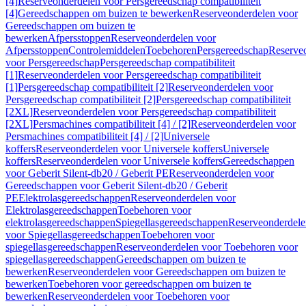
[4]
Reserveonderdelen voor Persgereedschap compatibiliteit
[4]
Gereedschappen om buizen te bewerken
Reserveonderdelen voor
Gereedschappen om buizen te
bewerken
Afpersstoppen
Reserveonderdelen voor
Afpersstoppen
Controlemiddelen
Toebehoren
Persgereedschap
Reserve
voor Persgereedschap
Persgereedschap compatibiliteit
[1]
Reserveonderdelen voor Persgereedschap compatibiliteit
[1]
Persgereedschap compatibiliteit [2]
Reserveonderdelen voor
Persgereedschap compatibiliteit [2]
Persgereedschap compatibiliteit
[2XL]
Reserveonderdelen voor Persgereedschap compatibiliteit
[2XL]
Persmachines compatibiliteit [4] / [2]
Reserveonderdelen voor
Persmachines compatibiliteit [4] / [2]
Universele
koffers
Reserveonderdelen voor Universele koffers
Universele
koffers
Reserveonderdelen voor Universele koffers
Gereedschappen
voor Geberit Silent-db20 / Geberit PE
Reserveonderdelen voor
Gereedschappen voor Geberit Silent-db20 / Geberit
PE
Elektrolasgereedschappen
Reserveonderdelen voor
Elektrolasgereedschappen
Toebehoren voor
elektrolasgereedschappen
Spiegellasgereedschappen
Reserveonderdele
voor Spiegellasgereedschappen
Toebehoren voor
spiegellasgereedschappen
Reserveonderdelen voor Toebehoren voor
spiegellasgereedschappen
Gereedschappen om buizen te
bewerken
Reserveonderdelen voor Gereedschappen om buizen te
bewerken
Toebehoren voor gereedschappen om buizen te
bewerken
Reserveonderdelen voor Toebehoren voor