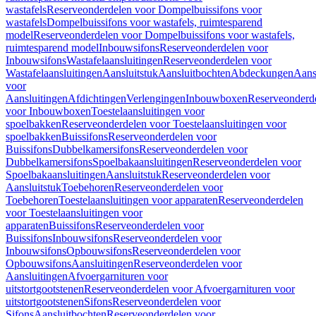
wastafels
Reserveonderdelen voor Dompelbuissifons voor
wastafels
Dompelbuissifons voor wastafels, ruimtesparend
model
Reserveonderdelen voor Dompelbuissifons voor wastafels,
ruimtesparend model
Inbouwsifons
Reserveonderdelen voor
Inbouwsifons
Wastafelaansluitingen
Reserveonderdelen voor
Wastafelaansluitingen
Aansluitstuk
Aansluitbochten
Abdeckungen
Aans
voor
Aansluitingen
Afdichtingen
Verlengingen
Inbouwboxen
Reserveonderd
voor Inbouwboxen
Toestelaansluitingen voor
spoelbakken
Reserveonderdelen voor Toestelaansluitingen voor
spoelbakken
Buissifons
Reserveonderdelen voor
Buissifons
Dubbelkamersifons
Reserveonderdelen voor
Dubbelkamersifons
Spoelbakaansluitingen
Reserveonderdelen voor
Spoelbakaansluitingen
Aansluitstuk
Reserveonderdelen voor
Aansluitstuk
Toebehoren
Reserveonderdelen voor
Toebehoren
Toestelaansluitingen voor apparaten
Reserveonderdelen
voor Toestelaansluitingen voor
apparaten
Buissifons
Reserveonderdelen voor
Buissifons
Inbouwsifons
Reserveonderdelen voor
Inbouwsifons
Opbouwsifons
Reserveonderdelen voor
Opbouwsifons
Aansluitingen
Reserveonderdelen voor
Aansluitingen
Afvoergarnituren voor
uitstortgootstenen
Reserveonderdelen voor Afvoergarnituren voor
uitstortgootstenen
Sifons
Reserveonderdelen voor
Sifons
Aansluitbochten
Reserveonderdelen voor