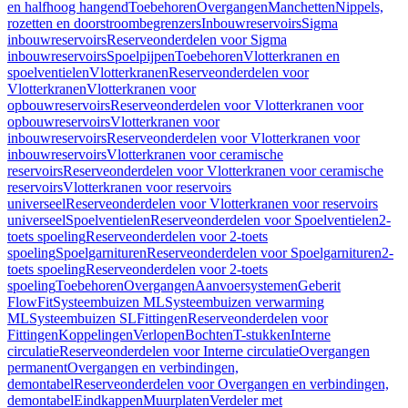
en halfhoog hangend
Toebehoren
Overgangen
Manchetten
Nippels,
rozetten en doorstroombegrenzers
Inbouwreservoirs
Sigma
inbouwreservoirs
Reserveonderdelen voor Sigma
inbouwreservoirs
Spoelpijpen
Toebehoren
Vlotterkranen en
spoelventielen
Vlotterkranen
Reserveonderdelen voor
Vlotterkranen
Vlotterkranen voor
opbouwreservoirs
Reserveonderdelen voor Vlotterkranen voor
opbouwreservoirs
Vlotterkranen voor
inbouwreservoirs
Reserveonderdelen voor Vlotterkranen voor
inbouwreservoirs
Vlotterkranen voor ceramische
reservoirs
Reserveonderdelen voor Vlotterkranen voor ceramische
reservoirs
Vlotterkranen voor reservoirs
universeel
Reserveonderdelen voor Vlotterkranen voor reservoirs
universeel
Spoelventielen
Reserveonderdelen voor Spoelventielen
2-
toets spoeling
Reserveonderdelen voor 2-toets
spoeling
Spoelgarnituren
Reserveonderdelen voor Spoelgarnituren
2-
toets spoeling
Reserveonderdelen voor 2-toets
spoeling
Toebehoren
Overgangen
Aanvoersystemen
Geberit
FlowFit
Systeembuizen ML
Systeembuizen verwarming
ML
Systeembuizen SL
Fittingen
Reserveonderdelen voor
Fittingen
Koppelingen
Verlopen
Bochten
T-stukken
Interne
circulatie
Reserveonderdelen voor Interne circulatie
Overgangen
permanent
Overgangen en verbindingen,
demontabel
Reserveonderdelen voor Overgangen en verbindingen,
demontabel
Eindkappen
Muurplaten
Verdeler met