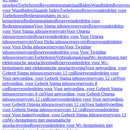
spoeling
Toebehoren
Bevestigingsmateriaal
Bidets
Wandbidets
Reserveo
voor Wandbidets
Staande bidets
Toebehoren
Reserveonderdelen voor
Toebehoren
Bedieningsplaten en wc-
besturingen
Bedieningsplaten
Reserveonderdelen voor
Bedieningsplaten
Voor Sigma inbouwreservoirs
Reserveonderdelen
voor Voor Sigma inbouwreservoirs
Voor Omega
inbouwreservoirs
Reserveonderdelen voor Voor Omega
inbouwreservoirs
Voor Delta inbouwreservoirs
Reserveonderdelen
voor Voor Delta inbouwreservoirs
Voor Twinline
inbouwreservoirs
Reserveonderdelen voor Voor Twinline
inbouwreservoirs
Toebehoren
Verbruiksmateriaal
Wc-besturingen met
elektronische spoelactivering
Reserveonderdelen voor Wc-
besturingen met elektronische spoelactivering
Voor netvoeding, voor
Geberit Sigma inbouwreservoirs 12 cm
Reserveonderdelen voor
Voor netvoeding, voor Geberit Sigma inbouwreservoirs 12 cm
Voor
netvoeding, voor Geberit Sigma inbouwreservoirs 8
cm
Reserveonderdelen voor Voor netvoeding, voor Geberit Sigma
inbouwreservoirs 8 cm
Voor netvoeding, voor Geberit Omega
inbouwreservoirs 12 cm
Reserveonderdelen voor Voor netvoeding,
voor Geberit Omega inbouwreservoirs 12 cm
Voor batterijvoeding,
voor Geberit Sigma inbouwreservoirs 12 cm
Reserveonderdelen
voor Voor batterijvoeding, voor Geberit Sigma inbouwreservoirs 12
cm
Wc-besturingen met pneumatische
spoelactivering
Reserveonderdelen voor Wc-besturingen met