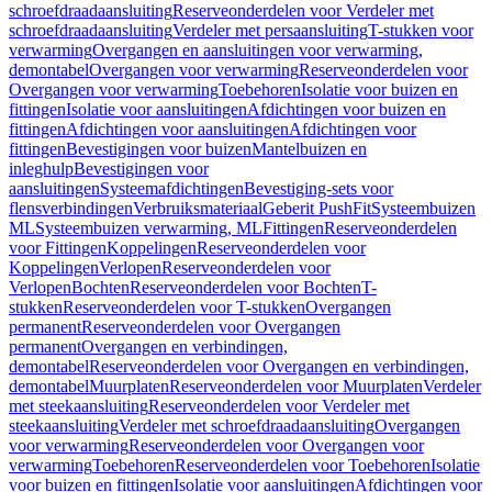
schroefdraadaansluiting
Reserveonderdelen voor Verdeler met
schroefdraadaansluiting
Verdeler met persaansluiting
T-stukken voor
verwarming
Overgangen en aansluitingen voor verwarming,
demontabel
Overgangen voor verwarming
Reserveonderdelen voor
Overgangen voor verwarming
Toebehoren
Isolatie voor buizen en
fittingen
Isolatie voor aansluitingen
Afdichtingen voor buizen en
fittingen
Afdichtingen voor aansluitingen
Afdichtingen voor
fittingen
Bevestigingen voor buizen
Mantelbuizen en
inleghulp
Bevestigingen voor
aansluitingen
Systeemafdichtingen
Bevestiging-sets voor
flensverbindingen
Verbruiksmateriaal
Geberit PushFit
Systeembuizen
ML
Systeembuizen verwarming, ML
Fittingen
Reserveonderdelen
voor Fittingen
Koppelingen
Reserveonderdelen voor
Koppelingen
Verlopen
Reserveonderdelen voor
Verlopen
Bochten
Reserveonderdelen voor Bochten
T-
stukken
Reserveonderdelen voor T-stukken
Overgangen
permanent
Reserveonderdelen voor Overgangen
permanent
Overgangen en verbindingen,
demontabel
Reserveonderdelen voor Overgangen en verbindingen,
demontabel
Muurplaten
Reserveonderdelen voor Muurplaten
Verdeler
met steekaansluiting
Reserveonderdelen voor Verdeler met
steekaansluiting
Verdeler met schroefdraadaansluiting
Overgangen
voor verwarming
Reserveonderdelen voor Overgangen voor
verwarming
Toebehoren
Reserveonderdelen voor Toebehoren
Isolatie
voor buizen en fittingen
Isolatie voor aansluitingen
Afdichtingen voor