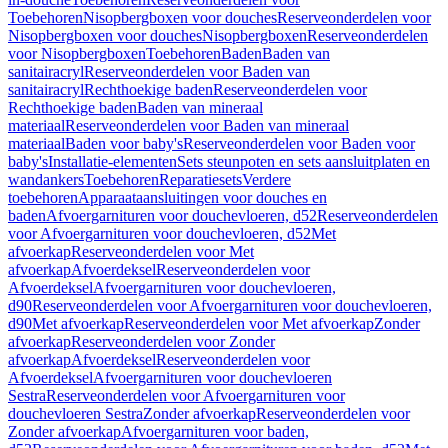
Toebehoren
Nisopbergboxen voor douches
Reserveonderdelen voor
Nisopbergboxen voor douches
Nisopbergboxen
Reserveonderdelen
voor Nisopbergboxen
Toebehoren
Baden
Baden van
sanitairacryl
Reserveonderdelen voor Baden van
sanitairacryl
Rechthoekige baden
Reserveonderdelen voor
Rechthoekige baden
Baden van mineraal
materiaal
Reserveonderdelen voor Baden van mineraal
materiaal
Baden voor baby's
Reserveonderdelen voor Baden voor
baby's
Installatie-elementen
Sets steunpoten en sets aansluitplaten en
wandankers
Toebehoren
Reparatiesets
Verdere
toebehoren
Apparaataansluitingen voor douches en
baden
Afvoergarnituren voor douchevloeren, d52
Reserveonderdelen
voor Afvoergarnituren voor douchevloeren, d52
Met
afvoerkap
Reserveonderdelen voor Met
afvoerkap
Afvoerdeksel
Reserveonderdelen voor
Afvoerdeksel
Afvoergarnituren voor douchevloeren,
d90
Reserveonderdelen voor Afvoergarnituren voor douchevloeren,
d90
Met afvoerkap
Reserveonderdelen voor Met afvoerkap
Zonder
afvoerkap
Reserveonderdelen voor Zonder
afvoerkap
Afvoerdeksel
Reserveonderdelen voor
Afvoerdeksel
Afvoergarnituren voor douchevloeren
Sestra
Reserveonderdelen voor Afvoergarnituren voor
douchevloeren Sestra
Zonder afvoerkap
Reserveonderdelen voor
Zonder afvoerkap
Afvoergarnituren voor baden,