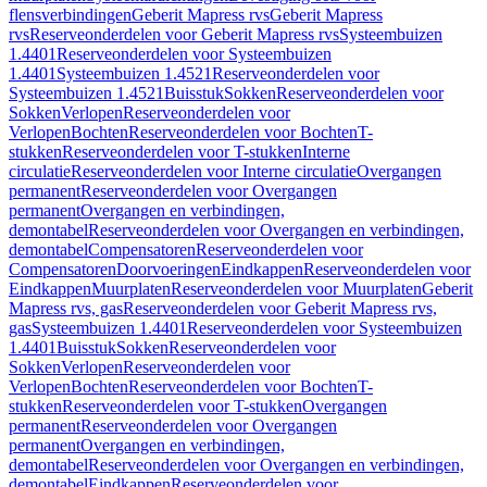
flensverbindingen
Geberit Mapress rvs
Geberit Mapress
rvs
Reserveonderdelen voor Geberit Mapress rvs
Systeembuizen
1.4401
Reserveonderdelen voor Systeembuizen
1.4401
Systeembuizen 1.4521
Reserveonderdelen voor
Systeembuizen 1.4521
Buisstuk
Sokken
Reserveonderdelen voor
Sokken
Verlopen
Reserveonderdelen voor
Verlopen
Bochten
Reserveonderdelen voor Bochten
T-
stukken
Reserveonderdelen voor T-stukken
Interne
circulatie
Reserveonderdelen voor Interne circulatie
Overgangen
permanent
Reserveonderdelen voor Overgangen
permanent
Overgangen en verbindingen,
demontabel
Reserveonderdelen voor Overgangen en verbindingen,
demontabel
Compensatoren
Reserveonderdelen voor
Compensatoren
Doorvoeringen
Eindkappen
Reserveonderdelen voor
Eindkappen
Muurplaten
Reserveonderdelen voor Muurplaten
Geberit
Mapress rvs, gas
Reserveonderdelen voor Geberit Mapress rvs,
gas
Systeembuizen 1.4401
Reserveonderdelen voor Systeembuizen
1.4401
Buisstuk
Sokken
Reserveonderdelen voor
Sokken
Verlopen
Reserveonderdelen voor
Verlopen
Bochten
Reserveonderdelen voor Bochten
T-
stukken
Reserveonderdelen voor T-stukken
Overgangen
permanent
Reserveonderdelen voor Overgangen
permanent
Overgangen en verbindingen,
demontabel
Reserveonderdelen voor Overgangen en verbindingen,
demontabel
Eindkappen
Reserveonderdelen voor