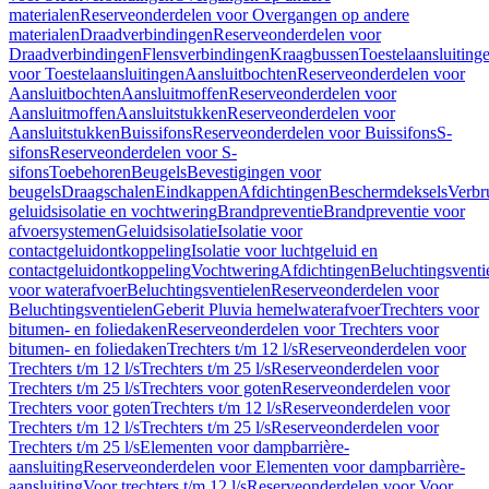
materialen
Reserveonderdelen voor Overgangen op andere
materialen
Draadverbindingen
Reserveonderdelen voor
Draadverbindingen
Flensverbindingen
Kraagbussen
Toestelaansluiting
voor Toestelaansluitingen
Aansluitbochten
Reserveonderdelen voor
Aansluitbochten
Aansluitmoffen
Reserveonderdelen voor
Aansluitmoffen
Aansluitstukken
Reserveonderdelen voor
Aansluitstukken
Buissifons
Reserveonderdelen voor Buissifons
S-
sifons
Reserveonderdelen voor S-
sifons
Toebehoren
Beugels
Bevestigingen voor
beugels
Draagschalen
Eindkappen
Afdichtingen
Beschermdeksels
Verbr
geluidsisolatie en vochtwering
Brandpreventie
Brandpreventie voor
afvoersystemen
Geluidsisolatie
Isolatie voor
contactgeluidontkoppeling
Isolatie voor luchtgeluid en
contactgeluidontkoppeling
Vochtwering
Afdichtingen
Beluchtingsventi
voor waterafvoer
Beluchtingsventielen
Reserveonderdelen voor
Beluchtingsventielen
Geberit Pluvia hemelwaterafvoer
Trechters voor
bitumen- en foliedaken
Reserveonderdelen voor Trechters voor
bitumen- en foliedaken
Trechters t/m 12 l/s
Reserveonderdelen voor
Trechters t/m 12 l/s
Trechters t/m 25 l/s
Reserveonderdelen voor
Trechters t/m 25 l/s
Trechters voor goten
Reserveonderdelen voor
Trechters voor goten
Trechters t/m 12 l/s
Reserveonderdelen voor
Trechters t/m 12 l/s
Trechters t/m 25 l/s
Reserveonderdelen voor
Trechters t/m 25 l/s
Elementen voor dampbarrière-
aansluiting
Reserveonderdelen voor Elementen voor dampbarrière-
aansluiting
Voor trechters t/m 12 l/s
Reserveonderdelen voor Voor