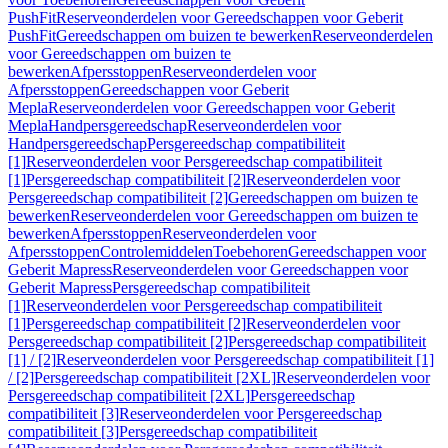
PushFit
Reserveonderdelen voor Gereedschappen voor Geberit
PushFit
Gereedschappen om buizen te bewerken
Reserveonderdelen
voor Gereedschappen om buizen te
bewerken
Afpersstoppen
Reserveonderdelen voor
Afpersstoppen
Gereedschappen voor Geberit
Mepla
Reserveonderdelen voor Gereedschappen voor Geberit
Mepla
Handpersgereedschap
Reserveonderdelen voor
Handpersgereedschap
Persgereedschap compatibiliteit
[1]
Reserveonderdelen voor Persgereedschap compatibiliteit
[1]
Persgereedschap compatibiliteit [2]
Reserveonderdelen voor
Persgereedschap compatibiliteit [2]
Gereedschappen om buizen te
bewerken
Reserveonderdelen voor Gereedschappen om buizen te
bewerken
Afpersstoppen
Reserveonderdelen voor
Afpersstoppen
Controlemiddelen
Toebehoren
Gereedschappen voor
Geberit Mapress
Reserveonderdelen voor Gereedschappen voor
Geberit Mapress
Persgereedschap compatibiliteit
[1]
Reserveonderdelen voor Persgereedschap compatibiliteit
[1]
Persgereedschap compatibiliteit [2]
Reserveonderdelen voor
Persgereedschap compatibiliteit [2]
Persgereedschap compatibiliteit
[1] / [2]
Reserveonderdelen voor Persgereedschap compatibiliteit [1]
/ [2]
Persgereedschap compatibiliteit [2XL]
Reserveonderdelen voor
Persgereedschap compatibiliteit [2XL]
Persgereedschap
compatibiliteit [3]
Reserveonderdelen voor Persgereedschap
compatibiliteit [3]
Persgereedschap compatibiliteit