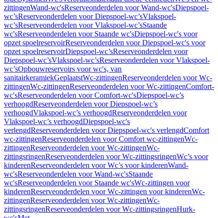
zittingen
Wand-wc's
Reserveonderdelen voor Wand-wc's
Diepspoel-
wc’s
Reserveonderdelen voor Diepspoel-wc’s
Vlakspoel-
wc’s
Reserveonderdelen voor Vlakspoel-wc’s
Staande
wc's
Reserveonderdelen voor Staande wc's
Diepspoel-wc's voor
opzet spoelreservoir
Reserveonderdelen voor Diepspoel-wc's voor
opzet spoelreservoir
Diepspoel-wc’s
Reserveonderdelen voor
Diepspoel-wc’s
Vlakspoel-wc’s
Reserveonderdelen voor Vlakspoel-
wc’s
Opbouwreservoirs voor wc's, van
sanitairkeramiek
Geplaatst
Wc-zittingen
Reserveonderdelen voor Wc-
zittingen
Wc-zittingen
Reserveonderdelen voor Wc-zittingen
Comfort-
wc's
Reserveonderdelen voor Comfort-wc's
Diepspoel-wc’s
verhoogd
Reserveonderdelen voor Diepspoel-wc’s
verhoogd
Vlakspoel-wc’s verhoogd
Reserveonderdelen voor
Vlakspoel-wc’s verhoogd
Diepspoel-wc's
verlengd
Reserveonderdelen voor Diepspoel-wc's verlengd
Comfort
wc-zittingen
Reserveonderdelen voor Comfort wc-zittingen
Wc-
zittingen
Reserveonderdelen voor Wc-zittingen
Wc-
zittingsringen
Reserveonderdelen voor Wc-zittingsringen
Wc’s voor
kinderen
Reserveonderdelen voor Wc’s voor kinderen
Wand-
wc's
Reserveonderdelen voor Wand-wc's
Staande
wc's
Reserveonderdelen voor Staande wc's
Wc-zittingen voor
kinderen
Reserveonderdelen voor Wc-zittingen voor kinderen
Wc-
zittingen
Reserveonderdelen voor Wc-zittingen
Wc-
zittingsringen
Reserveonderdelen voor Wc-zittingsringen
Hurk-
wc's
Met