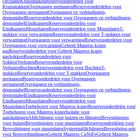
circulatie
Kruisstukken
Reserveonderdelen voor
Kruisstukken
Overgangen permanent
Reserveonderdelen voor
Overgangen permanent
Overgangen en verbindingen,
demontabel
Reserveonderdelen voor Overgangen en verbindingen,
demontabel
Eindkappen
Reserveonderdelen voor
Eindkappen
Muurplaten
Reserveonderdelen voor Muurplaten
T-
stukken voor verwarming
Reserveonderdelen voor T-stukken voor
verwarming
Overgangen voor verwarming
Reserveonderdelen voor
Overgangen voor verwarming
Geberit Mapress koper,
gas
Reserveonderdelen voor Geberit Mapress koper,
gas
Sokken
Reserveonderdelen voor
Sokken
Verlopen
Reserveonderdelen voor
Verlopen
Bochten
Reserveonderdelen voor Bochten
T-
stukken
Reserveonderdelen voor T-stukken
Overgangen
permanent
Reserveonderdelen voor Overgangen
permanent
Overgangen en verbindingen,
demontabel
Reserveonderdelen voor Overgangen en verbindingen,
demontabel
Eindkappen
Reserveonderdelen voor
Eindkappen
Muurplaten
Reserveonderdelen voor
Muurplaten
Toebehoren voor Mapress koper
Reserveonderdelen voor
Toebehoren voor Mapress koper
Isolatie voor
aansluitingen
Afdichtingen voor buizen en fittingen
Bevestigingen
voor buizen
Bevestigingen voor muurplaten
Reserveonderdelen voor
Bevestigingen voor muurplaten
Systeemafdichtingen
Bevestiging-sets
voor flensverbindingen
Geberit Mapress CuNiFe
Geberit Mapress