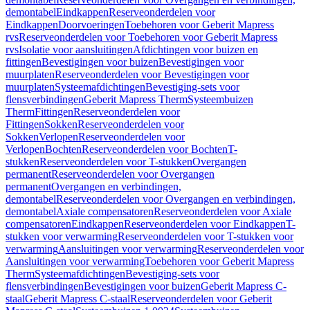
demontabel
Eindkappen
Reserveonderdelen voor
Eindkappen
Doorvoeringen
Toebehoren voor Geberit Mapress
rvs
Reserveonderdelen voor Toebehoren voor Geberit Mapress
rvs
Isolatie voor aansluitingen
Afdichtingen voor buizen en
fittingen
Bevestigingen voor buizen
Bevestigingen voor
muurplaten
Reserveonderdelen voor Bevestigingen voor
muurplaten
Systeemafdichtingen
Bevestiging-sets voor
flensverbindingen
Geberit Mapress Therm
Systeembuizen
Therm
Fittingen
Reserveonderdelen voor
Fittingen
Sokken
Reserveonderdelen voor
Sokken
Verlopen
Reserveonderdelen voor
Verlopen
Bochten
Reserveonderdelen voor Bochten
T-
stukken
Reserveonderdelen voor T-stukken
Overgangen
permanent
Reserveonderdelen voor Overgangen
permanent
Overgangen en verbindingen,
demontabel
Reserveonderdelen voor Overgangen en verbindingen,
demontabel
Axiale compensatoren
Reserveonderdelen voor Axiale
compensatoren
Eindkappen
Reserveonderdelen voor Eindkappen
T-
stukken voor verwarming
Reserveonderdelen voor T-stukken voor
verwarming
Aansluitingen voor verwarming
Reserveonderdelen voor
Aansluitingen voor verwarming
Toebehoren voor Geberit Mapress
Therm
Systeemafdichtingen
Bevestiging-sets voor
flensverbindingen
Bevestigingen voor buizen
Geberit Mapress C-
staal
Geberit Mapress C-staal
Reserveonderdelen voor Geberit