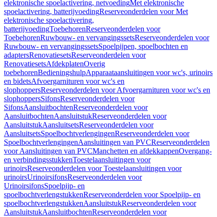
elektronische spoelactivering, netvoeding
Met elektronische
spoelactivering, batterijvoeding
Reserveonderdelen voor Met
elektronische spoelactivering,
batterijvoeding
Toebehoren
Reserveonderdelen voor
Toebehoren
Ruwbouw- en vervangingssets
Reserveonderdelen voor
Ruwbouw- en vervangingssets
Spoelpijpen, spoelbochten en
adapters
Renovatiesets
Reserveonderdelen voor
Renovatiesets
Afdekplaten
Overig
toebehoren
Bedieningshulp
Apparaataansluitingen voor wc's, urinoirs
en bidets
Afvoergarnituren voor wc's en
slophoppers
Reserveonderdelen voor Afvoergarnituren voor wc's en
slophoppers
Sifons
Reserveonderdelen voor
Sifons
Aansluitbochten
Reserveonderdelen voor
Aansluitbochten
Aansluitstuk
Reserveonderdelen voor
Aansluitstuk
Aansluitsets
Reserveonderdelen voor
Aansluitsets
Spoelbochtverlengingen
Reserveonderdelen voor
Spoelbochtverlengingen
Aansluitingen van PVC
Reserveonderdelen
voor Aansluitingen van PVC
Manchetten en afdekkappen
Overgang-
en verbindingsstukken
Toestelaansluitingen voor
urinoirs
Reserveonderdelen voor Toestelaansluitingen voor
urinoirs
Urinoirsifons
Reserveonderdelen voor
Urinoirsifons
Spoelpijp- en
spoelbochtverlengstukken
Reserveonderdelen voor Spoelpijp- en
spoelbochtverlengstukken
Aansluitstuk
Reserveonderdelen voor
Aansluitstuk
Aansluitbochten
Reserveonderdelen voor