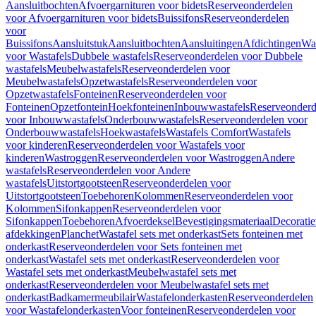
Aansluitbochten
Afvoergarnituren voor bidets
Reserveonderdelen
voor Afvoergarnituren voor bidets
Buissifons
Reserveonderdelen
voor
Buissifons
Aansluitstuk
Aansluitbochten
Aansluitingen
Afdichtingen
Was
voor Wastafels
Dubbele wastafels
Reserveonderdelen voor Dubbele
wastafels
Meubelwastafels
Reserveonderdelen voor
Meubelwastafels
Opzetwastafels
Reserveonderdelen voor
Opzetwastafels
Fonteinen
Reserveonderdelen voor
Fonteinen
Opzetfontein
Hoekfonteinen
Inbouwwastafels
Reserveonderd
voor Inbouwwastafels
Onderbouwwastafels
Reserveonderdelen voor
Onderbouwwastafels
Hoekwastafels
Wastafels Comfort
Wastafels
voor kinderen
Reserveonderdelen voor Wastafels voor
kinderen
Wastroggen
Reserveonderdelen voor Wastroggen
Andere
wastafels
Reserveonderdelen voor Andere
wastafels
Uitstortgootsteen
Reserveonderdelen voor
Uitstortgootsteen
Toebehoren
Kolommen
Reserveonderdelen voor
Kolommen
Sifonkappen
Reserveonderdelen voor
Sifonkappen
Toebehoren
Afvoerdeksel
Bevestigingsmateriaal
Decorati
afdekkingen
Planchet
Wastafel sets met onderkast
Sets fonteinen met
onderkast
Reserveonderdelen voor Sets fonteinen met
onderkast
Wastafel sets met onderkast
Reserveonderdelen voor
Wastafel sets met onderkast
Meubelwastafel sets met
onderkast
Reserveonderdelen voor Meubelwastafel sets met
onderkast
Badkamermeubilair
Wastafelonderkasten
Reserveonderdelen
voor Wastafelonderkasten
Voor fonteinen
Reserveonderdelen voor