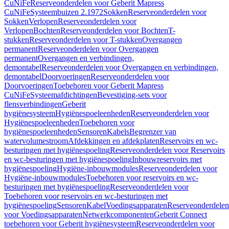
CuNiFe
Reserveonderdelen voor Geberit Mapress
CuNiFe
Systeembuizen 2.1972
Sokken
Reserveonderdelen voor
Sokken
Verlopen
Reserveonderdelen voor
Verlopen
Bochten
Reserveonderdelen voor Bochten
T-
stukken
Reserveonderdelen voor T-stukken
Overgangen
permanent
Reserveonderdelen voor Overgangen
permanent
Overgangen en verbindingen,
demontabel
Reserveonderdelen voor Overgangen en verbindingen,
demontabel
Doorvoeringen
Reserveonderdelen voor
Doorvoeringen
Toebehoren voor Geberit Mapress
CuNiFe
Systeemafdichtingen
Bevestiging-sets voor
flensverbindingen
Geberit
hygiënesysteem
Hygiënespoeleenheden
Reserveonderdelen voor
Hygiënespoeleenheden
Toebehoren voor
hygiënespoeleenheden
Sensoren
Kabels
Begrenzer van
watervolumestroom
Afdekkingen en afdekplaten
Reservoirs en wc-
besturingen met hygiënespoeling
Reserveonderdelen voor Reservoirs
en wc-besturingen met hygiënespoeling
Inbouwreservoirs met
hygiënespoeling
Hygiëne-inbouwmodules
Reserveonderdelen voor
Hygiëne-inbouwmodules
Toebehoren voor reservoirs en wc-
besturingen met hygiënespoeling
Reserveonderdelen voor
Toebehoren voor reservoirs en wc-besturingen met
hygiënespoeling
Sensoren
Kabel
Voedingsapparaten
Reserveonderdelen
voor Voedingsapparaten
Netwerkcomponenten
Geberit Connect
toebehoren voor Geberit hygiënesysteem
Reserveonderdelen voor