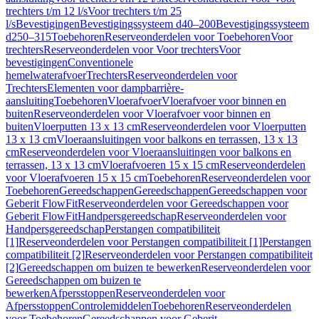
trechters t/m 12 l/s
Voor trechters t/m 25
l/s
Bevestigingen
Bevestigingssysteem d40–200
Bevestigingssysteem
d250–315
Toebehoren
Reserveonderdelen voor Toebehoren
Voor
trechters
Reserveonderdelen voor Voor trechters
Voor
bevestigingen
Conventionele
hemelwaterafvoer
Trechters
Reserveonderdelen voor
Trechters
Elementen voor dampbarrière-
aansluiting
Toebehoren
Vloerafvoer
Vloerafvoer voor binnen en
buiten
Reserveonderdelen voor Vloerafvoer voor binnen en
buiten
Vloerputten 13 x 13 cm
Reserveonderdelen voor Vloerputten
13 x 13 cm
Vloeraansluitingen voor balkons en terrassen, 13 x 13
cm
Reserveonderdelen voor Vloeraansluitingen voor balkons en
terrassen, 13 x 13 cm
Vloerafvoeren 15 x 15 cm
Reserveonderdelen
voor Vloerafvoeren 15 x 15 cm
Toebehoren
Reserveonderdelen voor
Toebehoren
Gereedschappen
Gereedschappen
Gereedschappen voor
Geberit FlowFit
Reserveonderdelen voor Gereedschappen voor
Geberit FlowFit
Handpersgereedschap
Reserveonderdelen voor
Handpersgereedschap
Perstangen compatibiliteit
[1]
Reserveonderdelen voor Perstangen compatibiliteit [1]
Perstangen
compatibiliteit [2]
Reserveonderdelen voor Perstangen compatibiliteit
[2]
Gereedschappen om buizen te bewerken
Reserveonderdelen voor
Gereedschappen om buizen te
bewerken
Afpersstoppen
Reserveonderdelen voor
Afpersstoppen
Controlemiddelen
Toebehoren
Reserveonderdelen
voor Toebehoren
Gereedschappen voor Geberit