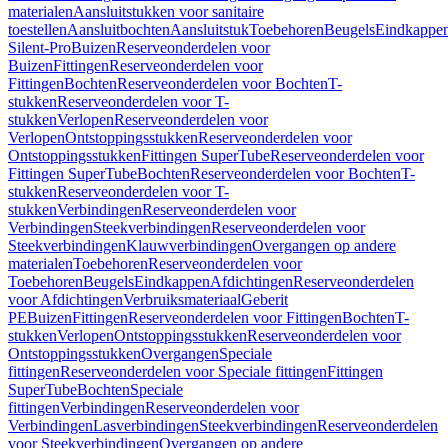
materialen
Aansluitstukken voor sanitaire
toestellen
Aansluitbochten
Aansluitstuk
Toebehoren
Beugels
Eindkappe
Silent-Pro
Buizen
Reserveonderdelen voor
Buizen
Fittingen
Reserveonderdelen voor
Fittingen
Bochten
Reserveonderdelen voor Bochten
T-
stukken
Reserveonderdelen voor T-
stukken
Verlopen
Reserveonderdelen voor
Verlopen
Ontstoppingsstukken
Reserveonderdelen voor
Ontstoppingsstukken
Fittingen SuperTube
Reserveonderdelen voor
Fittingen SuperTube
Bochten
Reserveonderdelen voor Bochten
T-
stukken
Reserveonderdelen voor T-
stukken
Verbindingen
Reserveonderdelen voor
Verbindingen
Steekverbindingen
Reserveonderdelen voor
Steekverbindingen
Klauwverbindingen
Overgangen op andere
materialen
Toebehoren
Reserveonderdelen voor
Toebehoren
Beugels
Eindkappen
Afdichtingen
Reserveonderdelen
voor Afdichtingen
Verbruiksmateriaal
Geberit
PE
Buizen
Fittingen
Reserveonderdelen voor Fittingen
Bochten
T-
stukken
Verlopen
Ontstoppingsstukken
Reserveonderdelen voor
Ontstoppingsstukken
Overgangen
Speciale
fittingen
Reserveonderdelen voor Speciale fittingen
Fittingen
SuperTube
Bochten
Speciale
fittingen
Verbindingen
Reserveonderdelen voor
Verbindingen
Lasverbindingen
Steekverbindingen
Reserveonderdelen
voor Steekverbindingen
Overgangen op andere