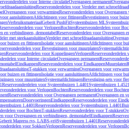
erveonderdelen voor Interne circulatie
Overgangen permanent
Overgang
roefdraadaansluiting
Reserveonderdelen voor Verdeler met schroefdraad
bel
Overgangen voor verwarming
Reserveonderdelen voor Overgangen 
voor aansluitingen
Afdichtingen voor fittingen
Bevestigingen voor buiz
ingen
Verbruiksmateriaal
Geberit PushFit
Systeembuizen ML
Systeembui
Reserveonderdelen voor Verlopen
Bochten
Reserveonderdelen voor Boc
n en verbindingen, demontabel
Reserveonderdelen voor Overgangen en
eler met steekaansluiting
Verdeler met schroefdraadaansluiting
Overgan
voor buizen en fittingen
Isolatie voor aansluitingen
Afdichtingen voor bui
eserveonderdelen voor Bevestigingen voor muurplaten
Systeemafdichti
gen
Reserveonderdelen voor Koppelingen
Verlopen
Reserveonderdelen 
erdelen voor Interne circulatie
Overgangen permanent
Reserveonderde
emontabel
Eindkappen
Reserveonderdelen voor Eindkappen
Muurplaten
R
draadaansluiting
T-stukken voor verwarming
Overgangen voor verwarm
voor buizen en fittingen
Isolatie voor aansluitingen
Afdichtingen voor bui
igingen voor muurplaten
Systeemafdichtingen
Bevestiging-sets voor fl
1
Reserveonderdelen voor Systeembuizen 1.4401
Systeembuizen 1.452
rveonderdelen voor Verlopen
Bochten
Reserveonderdelen voor Bochte
nent
Reserveonderdelen voor Overgangen permanent
Overgangen en ve
ompensatoren
Doorvoeringen
Eindkappen
Reserveonderdelen voor Eind
steembuizen 1.4401
Reserveonderdelen voor Systeembuizen 1.4401
Bui
derdelen voor Bochten
T-stukken
Reserveonderdelen voor T-stukken
Ov
en voor Overgangen en verbindingen, demontabel
Eindkappen
Reserveo
eberit Mapress rvs, LABS-vrij
Systeembuizen 1.4401
Reserveonderdel
eonderdelen voor Sokken
Verlopen
Reserveonderdelen voor Verlopen
Bo