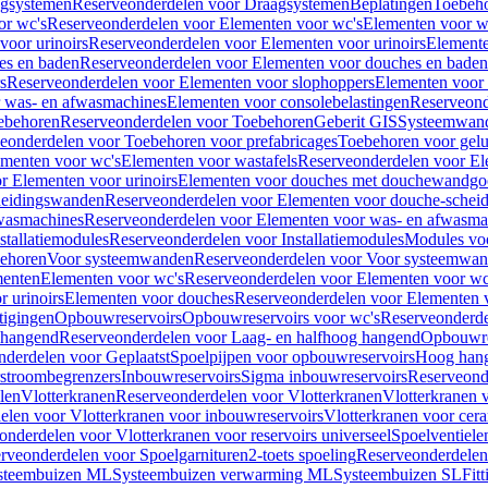
gsystemen
Reserveonderdelen voor Draagsystemen
Beplatingen
Toebeh
or wc's
Reserveonderdelen voor Elementen voor wc's
Elementen voor wa
voor urinoirs
Reserveonderdelen voor Elementen voor urinoirs
Element
es en baden
Reserveonderdelen voor Elementen voor douches en baden
s
Reserveonderdelen voor Elementen voor slophoppers
Elementen voor
 was- en afwasmachines
Elementen voor consolebelastingen
Reserveond
ebehoren
Reserveonderdelen voor Toebehoren
Geberit GIS
Systeemwan
eonderdelen voor Toebehoren voor prefabricages
Toebehoren voor gelui
ementen voor wc's
Elementen voor wastafels
Reserveonderdelen voor El
r Elementen voor urinoirs
Elementen voor douches met douchewandgo
heidingswanden
Reserveonderdelen voor Elementen voor douche-schei
wasmachines
Reserveonderdelen voor Elementen voor was- en afwasma
stallatiemodules
Reserveonderdelen voor Installatiemodules
Modules vo
behoren
Voor systeemwanden
Reserveonderdelen voor Voor systeemwa
menten
Elementen voor wc's
Reserveonderdelen voor Elementen voor wc
 urinoirs
Elementen voor douches
Reserveonderdelen voor Elementen 
tigingen
Opbouwreservoirs
Opbouwreservoirs voor wc's
Reserveonderde
 hangend
Reserveonderdelen voor Laag- en halfhoog hangend
Opbouwres
nderdelen voor Geplaatst
Spoelpijpen voor opbouwreservoirs
Hoog han
rstroombegrenzers
Inbouwreservoirs
Sigma inbouwreservoirs
Reserveond
len
Vlotterkranen
Reserveonderdelen voor Vlotterkranen
Vlotterkranen 
elen voor Vlotterkranen voor inbouwreservoirs
Vlotterkranen voor cera
onderdelen voor Vlotterkranen voor reservoirs universeel
Spoelventiele
rveonderdelen voor Spoelgarnituren
2-toets spoeling
Reserveonderdelen 
steembuizen ML
Systeembuizen verwarming ML
Systeembuizen SL
Fit