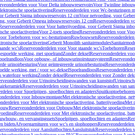
rveonderdelen voor Voor Delta inbouwreservoirs
Voor Twinline inbouw
ektronische spoelactivering
Reserveonderdelen voor Wc-besturingen met
or Geberit Sigma inbouwreservoirs 12 cm
Voor netvoeding, voor Geber
ng, voor Geberit Omega inbouwreservoirs 12 cm
Reserveonderdelen vo
Reserveonderdelen voor Voor batterijvoeding, voor Geberit Sigma inb
sche spoelactivering
Voor 2-toets spoeling
Reserveonderdelen voor Voor
oor Toebehoren voor wc-besturingen
Ruwbouwsets
Reserveonderdele
ronische spoelactivering
Geberit Monolith sanitairmodules
Sanitairmod
aande wc's
Reserveonderdelen voor Voor staande wc's
Toebehoren
Rese
gespoelde werking, met spoelrand
Zonder deksel
Reserveonderdelen voo
poelrandloos
Voor opbouw- of inbouwurinoirstuursysteem
Reserveonder
de urinoirbesturing
Voor geïntegreerde urinoirbesturing
Reserveonderdel
oelde werking, met / voor wc-deksel
Spoelrandloos
Reserveonderdelen 
s waterloze werking
Zonder deksel
Reserveonderdelen voor Zonder dek
rveonderdelen voor Urinoirscheidingswanden van kunststof
Urinoirsc
airkeramiek
Reserveonderdelen voor Urinoirscheidingswanden van sani
rdelen voor Spoelpijpen, spoelbochten en adapters
Spuitkoptoebehoren
onderdelen voor Inbouwmontage
Met elektronische spoelactivering, ne
nderdelen voor Met elektronische spoelactivering, batterijvoeding
Met p
bouw
Reserveonderdelen voor Opbouw
Met elektronische spoelactiveri
jvoeding
Reserveonderdelen voor Met elektronische spoelactivering, batt
uwbouw- en vervangingssets
Spoelpijpen, spoelbochten en adapters
Ren
en bidets
Afvoergarnituren voor wc's en slophoppers
Reserveonderdelen 
erveonderdelen voor Aansluitbochten
Aansluitstuk
Reserveonderdelen v
chtverlengingen
Aansluitingen van PVC
Reserveonderdelen voor Aansl