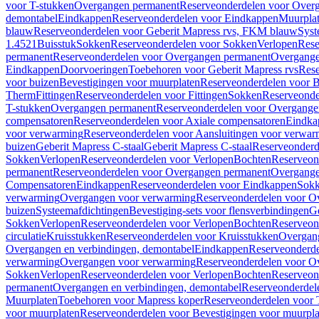
voor T-stukken
Overgangen permanent
Reserveonderdelen voor Over
demontabel
Eindkappen
Reserveonderdelen voor Eindkappen
Muurpla
blauw
Reserveonderdelen voor Geberit Mapress rvs, FKM blauw
Syst
1.4521
Buisstuk
Sokken
Reserveonderdelen voor Sokken
Verlopen
Rese
permanent
Reserveonderdelen voor Overgangen permanent
Overgange
Eindkappen
Doorvoeringen
Toebehoren voor Geberit Mapress rvs
Rese
voor buizen
Bevestigingen voor muurplaten
Reserveonderdelen voor B
Therm
Fittingen
Reserveonderdelen voor Fittingen
Sokken
Reserveonde
T-stukken
Overgangen permanent
Reserveonderdelen voor Overgange
compensatoren
Reserveonderdelen voor Axiale compensatoren
Eindka
voor verwarming
Reserveonderdelen voor Aansluitingen voor verwar
buizen
Geberit Mapress C-staal
Geberit Mapress C-staal
Reserveonderd
Sokken
Verlopen
Reserveonderdelen voor Verlopen
Bochten
Reserveon
permanent
Reserveonderdelen voor Overgangen permanent
Overgange
Compensatoren
Eindkappen
Reserveonderdelen voor Eindkappen
Sokk
verwarming
Overgangen voor verwarming
Reserveonderdelen voor O
buizen
Systeemafdichtingen
Bevestiging-sets voor flensverbindingen
Ge
Sokken
Verlopen
Reserveonderdelen voor Verlopen
Bochten
Reserveon
circulatie
Kruisstukken
Reserveonderdelen voor Kruisstukken
Overgan
Overgangen en verbindingen, demontabel
Eindkappen
Reserveonderd
verwarming
Overgangen voor verwarming
Reserveonderdelen voor O
Sokken
Verlopen
Reserveonderdelen voor Verlopen
Bochten
Reserveon
permanent
Overgangen en verbindingen, demontabel
Reserveonderdel
Muurplaten
Toebehoren voor Mapress koper
Reserveonderdelen voor 
voor muurplaten
Reserveonderdelen voor Bevestigingen voor muurpla