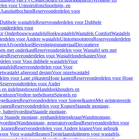
len voor Urinoirsifons
Spoelpijp- en
k
Aansluitbochten
Reserveonderdelen voor
Dubbele wastafels
Reserveonderdelen voor Dubbele
eonderdelen voor
or Onderbouwwastafels
Hoekwastafels
Wastafels Comfort
Wastafels
erdelen voor Andere wastafels
Uitstortgootsteen
Reserveonderdelen
ren
Afvoerdeksel
Bevestigingsmateriaal
Decoratieve
sets met onderkast
Reserveonderdelen voor Wastafel sets met
sten
Reserveonderdelen voor Wastafelonderkasten
Voor
delen voor Voor dubbele wastafels
Voor
stafels
Reserveonderdelen voor Voor
twastafel afgerond design
Voor opzetwastafel
elen voor Lage zijkasten
Hoge kasten
Reserveonderdelen voor Hoge
Reserveonderdelen voor Ander
n en indelingsboxen
Handdoekhouders en
actdozen
Verdere toebehoren
Spiegels en
egelkasten
Reserveonderdelen voor Spiegelkasten
Met geïntegreerde
ranen
Reserveonderdelen voor Kranen
Staande montage,
 batterijvoeding
Staande montage,
or Staande montage, eenhandelmengkraan
Wandmontage,
jvoeding
Wandmontage, generatorvoeding
Reserveonderdelen voor
 kranen
Reserveonderdelen voor Andere kranen
Voor gebruik
voor Voor wastafelkranen
Toestelaansluitingen voor wastafels,