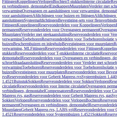
Fittingen
Koppelingen
Verlopen
Bochten
T-stukken
Interne circulatie
Res
en verbindingen, demontabel
Eindkappen
Muurplaten
Verdeler met sch
verwarming
Overgangen en aansluitingen voor verwarming, demonta
voor aansluitingen
Afdichtingen voor buizen en fittingen
Afdichtingen 
aansluitingen
Systeemafdichtingen
Bevestiging-sets voor flensverbind
Fittingen
Koppelingen
Reserveonderdelen voor Koppelingen
Verlopen
permanent
Reserveonderdelen voor Overgangen permanent
Overgange
Muurplaten
Verdeler met steekaansluiting
Reserveonderdelen voor Verd
verwarming
Toebehoren
Reserveonderdelen voor Toebehoren
Isolatie 
buizen
Beschermbuizen en inleghulp
Bevestigingen voor muurplaten
R
verwarming, ML
Fittingen
Reserveonderdelen voor Fittingen
Koppelin
stukken
Reserveonderdelen voor T-stukken
Interne circulatie
Reserveond
demontabel
Reserveonderdelen voor Overgangen en verbindingen, d
schroefdraadaansluiting
Reserveonderdelen voor Verdeler met schroef
verwarming
Toebehoren
Reserveonderdelen voor Toebehoren
Isolatie 
buizen
Bevestigingen voor muurplaten
Reserveonderdelen voor Bevest
rvs
Reserveonderdelen voor Geberit Mapress rvs
Systeembuizen 1.440
1.4521
Buisstuk
Sokken
Reserveonderdelen voor Sokken
Verlopen
Rese
circulatie
Reserveonderdelen voor Interne circulatie
Overgangen perma
verbindingen, demontabel
Compensatoren
Reserveonderdelen voor C
Mapress rvs, gas
Reserveonderdelen voor Geberit Mapress rvs, gas
Sy
Sokken
Verlopen
Reserveonderdelen voor Verlopen
Bochten
Reserveon
permanent
Overgangen en verbindingen, demontabel
Reserveonderdel
Muurplaten
Geberit Mapress rvs, LABS-vrij
Reserveonderdelen voor G
1.4521
Reserveonderdelen voor Systeembuizen 1.4521
Sokken
Reserv