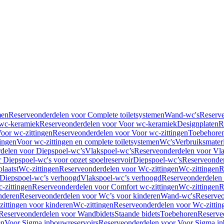
men
Reserveonderdelen voor Complete toiletsystemen
Wand-wc's
Reserv
wc-keramiek
Reserveonderdelen voor Voor wc-keramiek
Designplaten
R
oor wc-zittingen
Reserveonderdelen voor Voor wc-zittingen
Toebehore
ingen
Voor wc-zittingen en complete toiletsystemen
Wc's
Verbruiksmater
delen voor Diepspoel-wc’s
Vlakspoel-wc’s
Reserveonderdelen voor Vla
 Diepspoel-wc's voor opzet spoelreservoir
Diepspoel-wc’s
Reserveonder
laatst
Wc-zittingen
Reserveonderdelen voor Wc-zittingen
Wc-zittingen
R
 Diepspoel-wc’s verhoogd
Vlakspoel-wc’s verhoogd
Reserveonderdelen
-zittingen
Reserveonderdelen voor Comfort wc-zittingen
Wc-zittingen
R
nderen
Reserveonderdelen voor Wc’s voor kinderen
Wand-wc's
Reserveo
ittingen voor kinderen
Wc-zittingen
Reserveonderdelen voor Wc-zittin
Reserveonderdelen voor Wandbidets
Staande bidets
Toebehoren
Reserve
en
Voor Sigma inbouwreservoirs
Reserveonderdelen voor Voor Sigma in