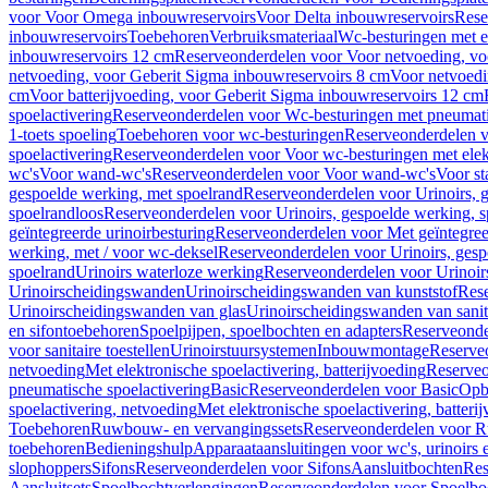
voor Voor Omega inbouwreservoirs
Voor Delta inbouwreservoirs
Rese
inbouwreservoirs
Toebehoren
Verbruiksmateriaal
Wc-besturingen met el
inbouwreservoirs 12 cm
Reserveonderdelen voor Voor netvoeding, vo
netvoeding, voor Geberit Sigma inbouwreservoirs 8 cm
Voor netvoedi
cm
Voor batterijvoeding, voor Geberit Sigma inbouwreservoirs 12 cm
spoelactivering
Reserveonderdelen voor Wc-besturingen met pneumati
1-toets spoeling
Toebehoren voor wc-besturingen
Reserveonderdelen v
spoelactivering
Reserveonderdelen voor Voor wc-besturingen met elekt
wc's
Voor wand-wc's
Reserveonderdelen voor Voor wand-wc's
Voor st
gespoelde werking, met spoelrand
Reserveonderdelen voor Urinoirs, 
spoelrandloos
Reserveonderdelen voor Urinoirs, gespoelde werking, s
geïntegreerde urinoirbesturing
Reserveonderdelen voor Met geïntegreer
werking, met / voor wc-deksel
Reserveonderdelen voor Urinoirs, gesp
spoelrand
Urinoirs waterloze werking
Reserveonderdelen voor Urinoir
Urinoirscheidingswanden
Urinoirscheidingswanden van kunststof
Rese
Urinoirscheidingswanden van glas
Urinoirscheidingswanden van sanit
en sifontoebehoren
Spoelpijpen, spoelbochten en adapters
Reserveonde
voor sanitaire toestellen
Urinoirstuursystemen
Inbouwmontage
Reserve
netvoeding
Met elektronische spoelactivering, batterijvoeding
Reserveo
pneumatische spoelactivering
Basic
Reserveonderdelen voor Basic
Op
spoelactivering, netvoeding
Met elektronische spoelactivering, batteri
Toebehoren
Ruwbouw- en vervangingssets
Reserveonderdelen voor R
toebehoren
Bedieningshulp
Apparaataansluitingen voor wc's, urinoirs 
slophoppers
Sifons
Reserveonderdelen voor Sifons
Aansluitbochten
Res
Aansluitsets
Spoelbochtverlengingen
Reserveonderdelen voor Spoelbo