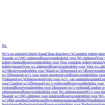
NL
Wc's en urinoirs
Geberit AquaClean douchewc’s
Complete toiletsyste
Staande wc's
Wc-zittingen
Reserveonderdelen voor Wc-zittingen
Voor 
toiletsystemen
Reserveonderdelen voor Voor complete toiletsystemen
V
toiletsystemen
Voor wc-zittingen
Reserveonderdelen voor Voor wc-zitt
wc's
Reserveonderdelen voor Wand-wc's
Diepspoel-wc’s
Reserveonder
wc's
Diepspoel-wc's voor opzet spoelreservoir
Reserveonderdelen voor
Vlakspoel-wc’s
Opbouwreservoirs voor wc's, van sanitairkeramiek
Gep
voor Comfort-wc's
Diepspoel-wc’s verhoogd
Reserveonderdelen voor
verlengd
Reserveonderdelen voor Diepspoel-wc's verlengd
Comfort wc
zittingsringen
Reserveonderdelen voor Wc-zittingsringen
Wc’s voor ki
Staande wc's
Wc-zittingen voor kinderen
Reserveonderdelen voor Wc-z
wc's
Met spoeling
Toebehoren
Bevestigingsmateriaal
Bidets
Wandbidets
besturingen
Bedieningsplaten
Reserveonderdelen voor Bedieningsplat