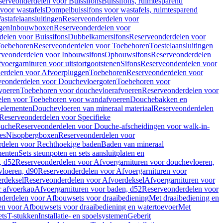
serveonderdelen voor Buissifons
Buissifons, ruimtesparend
voor wastafels
Dompelbuissifons voor wastafels, ruimtesparend
astafelaansluitingen
Reserveonderdelen voor
gen
Inbouwboxen
Reserveonderdelen voor
delen voor Buissifons
Dubbelkamersifons
Reserveonderdelen voor
oebehoren
Reserveonderdelen voor Toebehoren
Toestelaansluitingen
rveonderdelen voor Inbouwsifons
Opbouwsifons
Reserveonderdelen
oergarnituren voor uitstortgootstenen
Sifons
Reserveonderdelen voor
erdelen voor Afvoerpluggen
Toebehoren
Reserveonderdelen voor
veonderdelen voor Douchevloergoten
Toebehoren voor
voeren
Toebehoren voor douchevloerafvoeren
Reserveonderdelen voor
len voor Toebehoren voor wandafvoeren
Douchebakken en
-elementen
Douchevloeren van mineraal materiaal
Reserveonderdelen
Reserveonderdelen voor Specifieke
ouche
Reserveonderdelen voor Douche-afscheidingen voor walk-in-
es
Nisopbergboxen
Reserveonderdelen voor
delen voor Rechthoekige baden
Baden van mineraal
ementen
Sets steunpoten en sets aansluitplaten en
, d52
Reserveonderdelen voor Afvoergarnituren voor douchevloeren,
vloeren, d90
Reserveonderdelen voor Afvoergarnituren voor
rdeksel
Reserveonderdelen voor Afvoerdeksel
Afvoergarnituren voor
 afvoerkap
Afvoergarnituren voor baden, d52
Reserveonderdelen voor
derdelen voor Afbouwsets voor draaibediening
Met draaibediening en
n voor Afbouwsets voor draaibediening en watertoevoer
Met
ets
T-stukken
Installatie- en spoelsystemen
Geberit