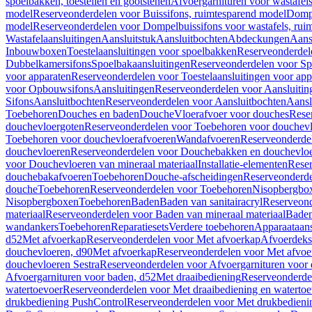
spoelbakken, toestellen en gootstenen
Afvoergarnituren voor wastafel
model
Reserveonderdelen voor Buissifons, ruimtesparend model
Dompe
model
Reserveonderdelen voor Dompelbuissifons voor wastafels, rui
Wastafelaansluitingen
Aansluitstuk
Aansluitbochten
Abdeckungen
Aans
Inbouwboxen
Toestelaansluitingen voor spoelbakken
Reserveonderdele
Dubbelkamersifons
Spoelbakaansluitingen
Reserveonderdelen voor Sp
voor apparaten
Reserveonderdelen voor Toestelaansluitingen voor app
voor Opbouwsifons
Aansluitingen
Reserveonderdelen voor Aansluitin
Sifons
Aansluitbochten
Reserveonderdelen voor Aansluitbochten
Aansl
Toebehoren
Douches en baden
Douche
Vloerafvoer voor douches
Rese
douchevloergoten
Reserveonderdelen voor Toebehoren voor douchev
Toebehoren voor douchevloerafvoeren
Wandafvoeren
Reserveonderde
douchevloeren
Reserveonderdelen voor Douchebakken en douchevlo
voor Douchevloeren van mineraal materiaal
Installatie-elementen
Reser
douchebakafvoeren
Toebehoren
Douche-afscheidingen
Reserveonderde
douche
Toebehoren
Reserveonderdelen voor Toebehoren
Nisopbergbo
Nisopbergboxen
Toebehoren
Baden
Baden van sanitairacryl
Reserveond
materiaal
Reserveonderdelen voor Baden van mineraal materiaal
Baden
wandankers
Toebehoren
Reparatiesets
Verdere toebehoren
Apparaataans
d52
Met afvoerkap
Reserveonderdelen voor Met afvoerkap
Afvoerdeks
douchevloeren, d90
Met afvoerkap
Reserveonderdelen voor Met afvoe
douchevloeren Sestra
Reserveonderdelen voor Afvoergarnituren voor 
Afvoergarnituren voor baden, d52
Met draaibediening
Reserveonderde
watertoevoer
Reserveonderdelen voor Met draaibediening en watertoe
drukbediening PushControl
Reserveonderdelen voor Met drukbedieni