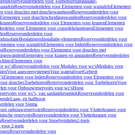
oren
Reserveonderdelen voor Toebehoren
Installatie-
stafels
Reserveonderdelen voor Elementen voor wastafels
Elementen
en voor douches met douchewandgoot
Reserveonderdelen voor
Elementen voor douchescheidingswanden
Reserveonderdelen voor
 kranen
Reserveonderdelen voor Elementen voor kranen
Elementen
erdelen voor Elementen voor consolebelastingen
Elementen voor
den
Reserveonderdelen voor
dsisolatie
Beplatingen
Installatie-elementen
Reserveonderdelen voor
ementen voor wastafels
Elementen voor bidets
Reserveonderdelen voor
ot
Reserveonderdelen voor Elementen voor douches met
dingswanden
Elementen voor kranen en apparaten
Reserveonderdelen
chines
Elementen voor
or wc's
Reserveonderdelen voor Modules voor wc's
Modules voor
nden
Voor aanvoersystemen
Voor waterafvoer
Geberit
's
Elementen voor bidets
Reserveonderdelen voor Elementen voor
voor douches
Toebehoren
Reserveonderdelen voor Toebehoren
Voor
len voor Opbouwreservoirs voor wc's
Hoog
ervoirs voor wc's, van sanitairkeramiek
Reserveonderdelen voor
gende
Laag- en halfhoog
erdelen voor Sigma
voor opbouwreservoirs
Reserveonderdelen voor Vlotterkranen voor
mische reservoirs
Reserveonderdelen voor Vlotterkranen voor
n
Reserveonderdelen voor Spoelventielen
2-toets
voor 2-toets
tingen
Reserveonderdelen voor