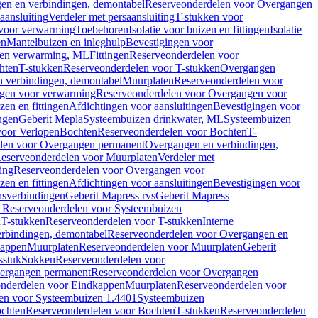
en en verbindingen, demontabel
Reserveonderdelen voor Overgangen
aansluiting
Verdeler met persaansluiting
T-stukken voor
voor verwarming
Toebehoren
Isolatie voor buizen en fittingen
Isolatie
en
Mantelbuizen en inleghulp
Bevestigingen voor
zen verwarming, ML
Fittingen
Reserveonderdelen voor
hten
T-stukken
Reserveonderdelen voor T-stukken
Overgangen
 verbindingen, demontabel
Muurplaten
Reserveonderdelen voor
gen voor verwarming
Reserveonderdelen voor Overgangen voor
zen en fittingen
Afdichtingen voor aansluitingen
Bevestigingen voor
ngen
Geberit Mepla
Systeembuizen drinkwater, ML
Systeembuizen
voor Verlopen
Bochten
Reserveonderdelen voor Bochten
T-
len voor Overgangen permanent
Overgangen en verbindingen,
eserveonderdelen voor Muurplaten
Verdeler met
ing
Reserveonderdelen voor Overgangen voor
zen en fittingen
Afdichtingen voor aansluitingen
Bevestigingen voor
ensverbindingen
Geberit Mapress rvs
Geberit Mapress
1
Reserveonderdelen voor Systeembuizen
n
T-stukken
Reserveonderdelen voor T-stukken
Interne
rbindingen, demontabel
Reserveonderdelen voor Overgangen en
kappen
Muurplaten
Reserveonderdelen voor Muurplaten
Geberit
sstuk
Sokken
Reserveonderdelen voor
ergangen permanent
Reserveonderdelen voor Overgangen
nderdelen voor Eindkappen
Muurplaten
Reserveonderdelen voor
en voor Systeembuizen 1.4401
Systeembuizen
chten
Reserveonderdelen voor Bochten
T-stukken
Reserveonderdelen