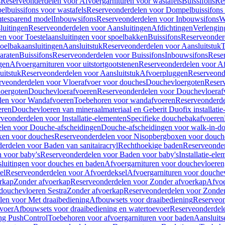
s
Reserveonderdelen voor Afvoergarnituren voor wastafels
Buissifons
Re
lbuissifons voor wastafels
Reserveonderdelen voor Dompelbuissifons 
mtesparend model
Inbouwsifons
Reserveonderdelen voor Inbouwsifons
W
luitingen
Reserveonderdelen voor Aansluitingen
Afdichtingen
Verlengin
n voor Toestelaansluitingen voor spoelbakken
Buissifons
Reserveonder
oelbakaansluitingen
Aansluitstuk
Reserveonderdelen voor Aansluitstuk
T
araten
Buissifons
Reserveonderdelen voor Buissifons
Inbouwsifons
Rese
gen
Afvoergarnituren voor uitstortgootstenen
Reserveonderdelen voor Afv
uitstuk
Reserveonderdelen voor Aansluitstuk
Afvoerpluggen
Reserveond
rveonderdelen voor Vloerafvoer voor douches
Douchevloergoten
Reser
loergoten
Douchevloerafvoeren
Reserveonderdelen voor Douchevloeraf
len voor Wandafvoeren
Toebehoren voor wandafvoeren
Reserveonderde
eren
Douchevloeren van mineraalmateriaal en Geberit Duofix installatie
veonderdelen voor Installatie-elementen
Specifieke douchebakafvoeren
len voor Douche-afscheidingen
Douche-afscheidingen voor walk-in-d
xen voor douches
Reserveonderdelen voor Nisopbergboxen voor douch
erdelen voor Baden van sanitairacryl
Rechthoekige baden
Reserveonder
 voor baby's
Reserveonderdelen voor Baden voor baby's
Installatie-el
luitingen voor douches en baden
Afvoergarnituren voor douchevloeren
el
Reserveonderdelen voor Afvoerdeksel
Afvoergarnituren voor douche
rkap
Zonder afvoerkap
Reserveonderdelen voor Zonder afvoerkap
Afvoe
douchevloeren Sestra
Zonder afvoerkap
Reserveonderdelen voor Zonder
len voor Met draaibediening
Afbouwsets voor draaibediening
Reserveon
voer
Afbouwsets voor draaibediening en watertoevoer
Reserveonderdele
ng PushControl
Toebehoren voor afvoergarnituren voor baden
Aansluits