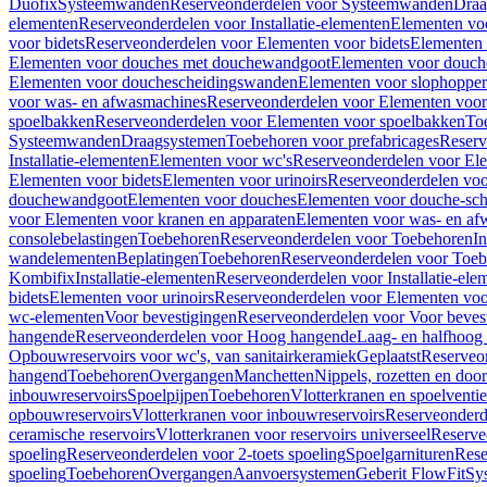
Duofix
Systeemwanden
Reserveonderdelen voor Systeemwanden
Draa
elementen
Reserveonderdelen voor Installatie-elementen
Elementen vo
voor bidets
Reserveonderdelen voor Elementen voor bidets
Elementen 
Elementen voor douches met douchewandgoot
Elementen voor douch
Elementen voor douchescheidingswanden
Elementen voor slophopper
voor was- en afwasmachines
Reserveonderdelen voor Elementen voor
spoelbakken
Reserveonderdelen voor Elementen voor spoelbakken
To
Systeemwanden
Draagsystemen
Toebehoren voor prefabricages
Reserv
Installatie-elementen
Elementen voor wc's
Reserveonderdelen voor El
Elementen voor bidets
Elementen voor urinoirs
Reserveonderdelen voo
douchewandgoot
Elementen voor douches
Elementen voor douche-sc
voor Elementen voor kranen en apparaten
Elementen voor was- en af
consolebelastingen
Toebehoren
Reserveonderdelen voor Toebehoren
In
wandelementen
Beplatingen
Toebehoren
Reserveonderdelen voor Toe
Kombifix
Installatie-elementen
Reserveonderdelen voor Installatie-ele
bidets
Elementen voor urinoirs
Reserveonderdelen voor Elementen voor
wc-elementen
Voor bevestigingen
Reserveonderdelen voor Voor beves
hangende
Reserveonderdelen voor Hoog hangende
Laag- en halfhoog
Opbouwreservoirs voor wc's, van sanitairkeramiek
Geplaatst
Reserveo
hangend
Toebehoren
Overgangen
Manchetten
Nippels, rozetten en doo
inbouwreservoirs
Spoelpijpen
Toebehoren
Vlotterkranen en spoelventie
opbouwreservoirs
Vlotterkranen voor inbouwreservoirs
Reserveonderd
ceramische reservoirs
Vlotterkranen voor reservoirs universeel
Reserve
spoeling
Reserveonderdelen voor 2-toets spoeling
Spoelgarnituren
Rese
spoeling
Toebehoren
Overgangen
Aanvoersystemen
Geberit FlowFit
Sy