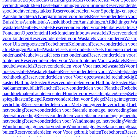
verbindingsstukken
Toestelaansluitingen voor urinoirs
Reserveonderdel
spoelbochtverlengstukken
Reserveonderdelen voor Spoelpijp- en spoe
Aansluitbochten
Afvoergarnituren voor bidets
Reserveonderdelen voor 
Buissifons
Aansluitstuk
Aansluitbochten
Aansluitingen
Afdichtingen
Was
wastafels
Meubelwastafels
Reserveonderdelen voor Meubelwastafels
O
Fonteinen
Opzetfontein
Hoekfonteinen
Inbouwwastafels
Reserveonderd
voor kinderen
Reserveonderdelen voor Wastafels voor kinderen
Wastr
voor Uitstortgootsteen
Toebehoren
Kolommen
Reserveonderdelen vo
afdekkingen
Planchet
Wastafel sets met onderkast
Sets fonteinen met o
onderkast
Meubelwastafel sets met onderkast
Reserveonderdelen voor 
fonteinen
Reserveonderdelen voor Voor fonteinen
Voor wastafels
Reser
meubelwastafels
Reserveonderdelen voor Voor meubelwastafels
Voor 
hoekwastafels
Wastafelplaaten
Reserveonderdelen voor Wastafelplaate
rechthoekig
Reserveonderdelen voor Voor opzetwastafel rechthoekig
Z
kasten
Half hoge kasten
Reserveonderdelen voor Half hoge kasten
Han
badkamermeubilair
Planchet
Reserveonderdelen voor Planchet
Toebeho
handdoekhaken
Lichtelementen
Houder voor wastafelplaten
Greep
Set 
spiegelkasten
Spiegel
Reserveonderdelen voor Spiegel
Met geïntegreerd
verlichting
Reserveonderdelen voor Met geïntegreerde verlichting
Toeb
netvoeding
Reserveonderdelen voor Staande montage, netvoeding
Sta
generatorvoeding
Reserveonderdelen voor Staande montage, generato
netvoeding
Reserveonderdelen voor Wandmontage, netvoeding
Wandmo
Wandmontage, generatorvoeding
Wandmontage, tweeknopsmengkraa
buiten
Reserveonderdelen voor Voor gebruik buiten
Toebehoren
Reser