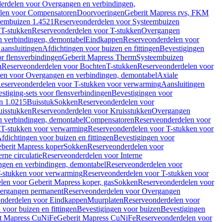
erdelen voor Overgangen en verbindingen,
len voor Compensatoren
Doorvoeringen
Geberit Mapress rvs, FKM
eembuizen 1.4521
Reserveonderdelen voor Systeembuizen
n
T-stukken
Reserveonderdelen voor T-stukken
Overgangen
 verbindingen, demontabel
Eindkappen
Reserveonderdelen voor
 aansluitingen
Afdichtingen voor buizen en fittingen
Bevestigingen
or flensverbindingen
Geberit Mapress Therm
Systeembuizen
n
Reserveonderdelen voor Bochten
T-stukken
Reserveonderdelen voor
en voor Overgangen en verbindingen, demontabel
Axiale
eserveonderdelen voor T-stukken voor verwarming
Aansluitingen
stiging-sets voor flensverbindingen
Bevestigingen voor
n 1.0215
Buisstuk
Sokken
Reserveonderdelen voor
uisstukken
Reserveonderdelen voor Kruisstukken
Overgangen
 verbindingen, demontabel
Compensatoren
Reserveonderdelen voor
g
T-stukken voor verwarming
Reserveonderdelen voor T-stukken voor
fdichtingen voor buizen en fittingen
Bevestigingen voor
berit Mapress koper
Sokken
Reserveonderdelen voor
erne circulatie
Reserveonderdelen voor Interne
gen en verbindingen, demontabel
Reserveonderdelen voor
-stukken voor verwarming
Reserveonderdelen voor T-stukken voor
len voor Geberit Mapress koper, gas
Sokken
Reserveonderdelen voor
ergangen permanent
Reserveonderdelen voor Overgangen
nderdelen voor Eindkappen
Muurplaten
Reserveonderdelen voor
 voor buizen en fittingen
Bevestigingen voor buizen
Bevestigingen
t Mapress CuNiFe
Geberit Mapress CuNiFe
Reserveonderdelen voor