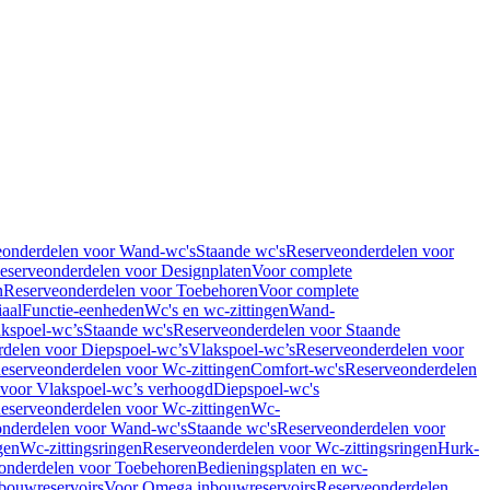
eonderdelen voor Wand-wc's
Staande wc's
Reserveonderdelen voor
eserveonderdelen voor Designplaten
Voor complete
n
Reserveonderdelen voor Toebehoren
Voor complete
iaal
Functie-eenheden
Wc's en wc-zittingen
Wand-
kspoel-wc’s
Staande wc's
Reserveonderdelen voor Staande
delen voor Diepspoel-wc’s
Vlakspoel-wc’s
Reserveonderdelen voor
eserveonderdelen voor Wc-zittingen
Comfort-wc's
Reserveonderdelen
 voor Vlakspoel-wc’s verhoogd
Diepspoel-wc's
eserveonderdelen voor Wc-zittingen
Wc-
nderdelen voor Wand-wc's
Staande wc's
Reserveonderdelen voor
gen
Wc-zittingsringen
Reserveonderdelen voor Wc-zittingsringen
Hurk-
onderdelen voor Toebehoren
Bedieningsplaten en wc-
bouwreservoirs
Voor Omega inbouwreservoirs
Reserveonderdelen