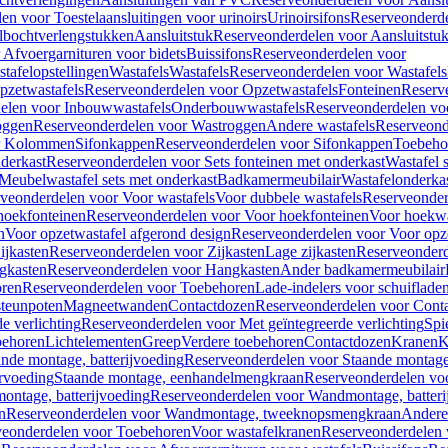
en voor Toestelaansluitingen voor urinoirs
Urinoirsifons
Reserveonderde
lbochtverlengstukken
Aansluitstuk
Reserveonderdelen voor Aansluitstu
Afvoergarnituren voor bidets
Buissifons
Reserveonderdelen voor
tafelopstellingen
Wastafels
Wastafels
Reserveonderdelen voor Wastafels
pzetwastafels
Reserveonderdelen voor Opzetwastafels
Fonteinen
Reserv
elen voor Inbouwwastafels
Onderbouwwastafels
Reserveonderdelen vo
oggen
Reserveonderdelen voor Wastroggen
Andere wastafels
Reserveond
or Kolommen
Sifonkappen
Reserveonderdelen voor Sifonkappen
Toebeho
nderkast
Reserveonderdelen voor Sets fonteinen met onderkast
Wastafel 
Meubelwastafel sets met onderkast
Badkamermeubilair
Wastafelonderka
veonderdelen voor Voor wastafels
Voor dubbele wastafels
Reserveonder
hoekfonteinen
Reserveonderdelen voor Voor hoekfonteinen
Voor hoekwa
n
Voor opzetwastafel afgerond design
Reserveonderdelen voor Voor opze
ijkasten
Reserveonderdelen voor Zijkasten
Lage zijkasten
Reserveonderd
gkasten
Reserveonderdelen voor Hangkasten
Ander badkamermeubilair
ren
Reserveonderdelen voor Toebehoren
Lade-indelers voor schuiflade
steunpoten
Magneetwanden
Contactdozen
Reserveonderdelen voor Cont
e verlichting
Reserveonderdelen voor Met geïntegreerde verlichting
Spi
ehoren
Lichtelementen
Greep
Verdere toebehoren
Contactdozen
Kranen
K
ande montage, batterijvoeding
Reserveonderdelen voor Staande montage,
rvoeding
Staande montage, eenhandelmengkraan
Reserveonderdelen vo
ntage, batterijvoeding
Reserveonderdelen voor Wandmontage, batteri
n
Reserveonderdelen voor Wandmontage, tweeknopsmengkraan
Andere
veonderdelen voor Toebehoren
Voor wastafelkranen
Reserveonderdelen 