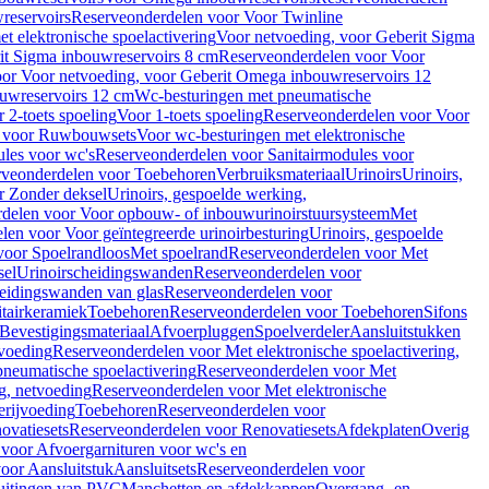
reservoirs
Reserveonderdelen voor Voor Twinline
 elektronische spoelactivering
Voor netvoeding, voor Geberit Sigma
it Sigma inbouwreservoirs 8 cm
Reserveonderdelen voor Voor
or Voor netvoeding, voor Geberit Omega inbouwreservoirs 12
ouwreservoirs 12 cm
Wc-besturingen met pneumatische
 2-toets spoeling
Voor 1-toets spoeling
Reserveonderdelen voor Voor
n voor Ruwbouwsets
Voor wc-besturingen met elektronische
ules voor wc's
Reserveonderdelen voor Sanitairmodules voor
rveonderdelen voor Toebehoren
Verbruiksmateriaal
Urinoirs
Urinoirs,
r Zonder deksel
Urinoirs, gespoelde werking,
delen voor Voor opbouw- of inbouwurinoirstuursysteem
Met
en voor Voor geïntegreerde urinoirbesturing
Urinoirs, gespoelde
voor Spoelrandloos
Met spoelrand
Reserveonderdelen voor Met
sel
Urinoirscheidingswanden
Reserveonderdelen voor
heidingswanden van glas
Reserveonderdelen voor
tairkeramiek
Toebehoren
Reserveonderdelen voor Toebehoren
Sifons
Bevestigingsmateriaal
Afvoerpluggen
Spoelverdeler
Aansluitstukken
tvoeding
Reserveonderdelen voor Met elektronische spoelactivering,
neumatische spoelactivering
Reserveonderdelen voor Met
ng, netvoeding
Reserveonderdelen voor Met elektronische
erijvoeding
Toebehoren
Reserveonderdelen voor
ovatiesets
Reserveonderdelen voor Renovatiesets
Afdekplaten
Overig
voor Afvoergarnituren voor wc's en
oor Aansluitstuk
Aansluitsets
Reserveonderdelen voor
uitingen van PVC
Manchetten en afdekkappen
Overgang- en