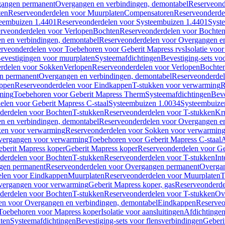
gangen permanent
Overgangen en verbindingen, demontabel
Reserveond
ten
Reserveonderdelen voor Muurplaten
Compensatoren
Reserveonderde
eembuizen 1.4401
Reserveonderdelen voor Systeembuizen 1.4401
Syst
rveonderdelen voor Verlopen
Bochten
Reserveonderdelen voor Bochte
n en verbindingen, demontabel
Reserveonderdelen voor Overgangen en
rveonderdelen voor Toebehoren voor Geberit Mapress rvs
Isolatie voor
evestigingen voor muurplaten
Systeemafdichtingen
Bevestiging-sets vo
rdelen voor Sokken
Verlopen
Reserveonderdelen voor Verlopen
Bochte
n permanent
Overgangen en verbindingen, demontabel
Reserveonderdel
ppen
Reserveonderdelen voor Eindkappen
T-stukken voor verwarming
R
ming
Toebehoren voor Geberit Mapress Therm
Systeemafdichtingen
Beve
elen voor Geberit Mapress C-staal
Systeembuizen 1.0034
Systeembuize
derdelen voor Bochten
T-stukken
Reserveonderdelen voor T-stukken
Kr
n en verbindingen, demontabel
Reserveonderdelen voor Overgangen en
en voor verwarming
Reserveonderdelen voor Sokken voor verwarmin
vergangen voor verwarming
Toebehoren voor Geberit Mapress C-staal
A
berit Mapress koper
Geberit Mapress koper
Reserveonderdelen voor Ge
derdelen voor Bochten
T-stukken
Reserveonderdelen voor T-stukken
Int
gen permanent
Reserveonderdelen voor Overgangen permanent
Overgan
elen voor Eindkappen
Muurplaten
Reserveonderdelen voor Muurplaten
T
vergangen voor verwarming
Geberit Mapress koper, gas
Reserveonderde
derdelen voor Bochten
T-stukken
Reserveonderdelen voor T-stukken
Ov
en voor Overgangen en verbindingen, demontabel
Eindkappen
Reserveo
Toebehoren voor Mapress koper
Isolatie voor aansluitingen
Afdichtingen
ten
Systeemafdichtingen
Bevestiging-sets voor flensverbindingen
Geberi