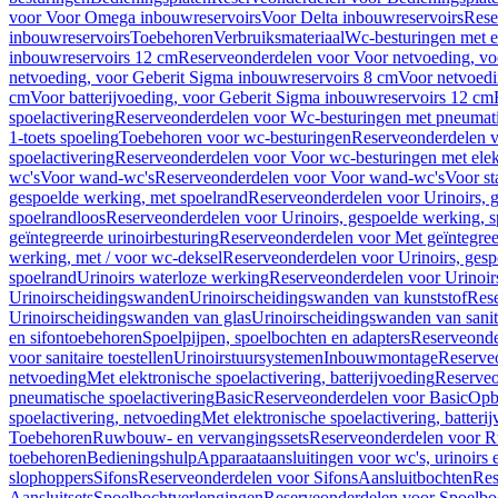
voor Voor Omega inbouwreservoirs
Voor Delta inbouwreservoirs
Rese
inbouwreservoirs
Toebehoren
Verbruiksmateriaal
Wc-besturingen met el
inbouwreservoirs 12 cm
Reserveonderdelen voor Voor netvoeding, vo
netvoeding, voor Geberit Sigma inbouwreservoirs 8 cm
Voor netvoedi
cm
Voor batterijvoeding, voor Geberit Sigma inbouwreservoirs 12 cm
spoelactivering
Reserveonderdelen voor Wc-besturingen met pneumati
1-toets spoeling
Toebehoren voor wc-besturingen
Reserveonderdelen v
spoelactivering
Reserveonderdelen voor Voor wc-besturingen met elekt
wc's
Voor wand-wc's
Reserveonderdelen voor Voor wand-wc's
Voor st
gespoelde werking, met spoelrand
Reserveonderdelen voor Urinoirs, 
spoelrandloos
Reserveonderdelen voor Urinoirs, gespoelde werking, s
geïntegreerde urinoirbesturing
Reserveonderdelen voor Met geïntegreer
werking, met / voor wc-deksel
Reserveonderdelen voor Urinoirs, gesp
spoelrand
Urinoirs waterloze werking
Reserveonderdelen voor Urinoir
Urinoirscheidingswanden
Urinoirscheidingswanden van kunststof
Rese
Urinoirscheidingswanden van glas
Urinoirscheidingswanden van sanit
en sifontoebehoren
Spoelpijpen, spoelbochten en adapters
Reserveonde
voor sanitaire toestellen
Urinoirstuursystemen
Inbouwmontage
Reserve
netvoeding
Met elektronische spoelactivering, batterijvoeding
Reserveo
pneumatische spoelactivering
Basic
Reserveonderdelen voor Basic
Op
spoelactivering, netvoeding
Met elektronische spoelactivering, batteri
Toebehoren
Ruwbouw- en vervangingssets
Reserveonderdelen voor R
toebehoren
Bedieningshulp
Apparaataansluitingen voor wc's, urinoirs 
slophoppers
Sifons
Reserveonderdelen voor Sifons
Aansluitbochten
Res
Aansluitsets
Spoelbochtverlengingen
Reserveonderdelen voor Spoelbo