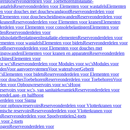
oren
Reserveonderdelen voor Toebehoren
Installatie-
stafels
Reserveonderdelen voor Elementen voor wastafels
Elementen
en voor douches met douchewandgoot
Reserveonderdelen voor
Elementen voor douchescheidingswanden
Reserveonderdelen voor
 kranen
Reserveonderdelen voor Elementen voor kranen
Elementen
erdelen voor Elementen voor consolebelastingen
Elementen voor
den
Reserveonderdelen voor
dsisolatie
Beplatingen
Installatie-elementen
Reserveonderdelen voor
ementen voor wastafels
Elementen voor bidets
Reserveonderdelen voor
ot
Reserveonderdelen voor Elementen voor douches met
dingswanden
Elementen voor kranen en apparaten
Reserveonderdelen
chines
Elementen voor
or wc's
Reserveonderdelen voor Modules voor wc's
Modules voor
nden
Voor aanvoersystemen
Voor waterafvoer
Geberit
's
Elementen voor bidets
Reserveonderdelen voor Elementen voor
voor douches
Toebehoren
Reserveonderdelen voor Toebehoren
Voor
len voor Opbouwreservoirs voor wc's
Hoog
ervoirs voor wc's, van sanitairkeramiek
Reserveonderdelen voor
gende
Laag- en halfhoog
erdelen voor Sigma
voor opbouwreservoirs
Reserveonderdelen voor Vlotterkranen voor
mische reservoirs
Reserveonderdelen voor Vlotterkranen voor
n
Reserveonderdelen voor Spoelventielen
2-toets
voor 2-toets
tingen
Reserveonderdelen voor