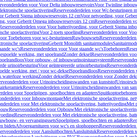
rveonderdelen voor Voor Delta inbouwreservoirs
Voor Twinline inbouw
ektronische spoelactivering
Reserveonderdelen voor Wc-besturingen met
or Geberit Sigma inbouwreservoirs 12 cm
Voor netvoeding, voor Geber
ng, voor Geberit Omega inbouwreservoirs 12 cm
Reserveonderdelen vo
Reserveonderdelen voor Voor batterijvoeding, voor Geberit Sigma inb
sche spoelactivering
Voor 2-toets spoeling
Reserveonderdelen voor Voor
oor Toebehoren voor wc-besturingen
Ruwbouwsets
Reserveonderdele
ronische spoelactivering
Geberit Monolith sanitairmodules
Sanitairmod
aande wc's
Reserveonderdelen voor Voor staande wc's
Toebehoren
Rese
gespoelde werking, met spoelrand
Zonder deksel
Reserveonderdelen voo
poelrandloos
Voor opbouw- of inbouwurinoirstuursysteem
Reserveonder
de urinoirbesturing
Voor geïntegreerde urinoirbesturing
Reserveonderdel
oelde werking, met / voor wc-deksel
Spoelrandloos
Reserveonderdelen 
s waterloze werking
Zonder deksel
Reserveonderdelen voor Zonder dek
rveonderdelen voor Urinoirscheidingswanden van kunststof
Urinoirsc
airkeramiek
Reserveonderdelen voor Urinoirscheidingswanden van sani
rdelen voor Spoelpijpen, spoelbochten en adapters
Spuitkoptoebehoren
onderdelen voor Inbouwmontage
Met elektronische spoelactivering, ne
nderdelen voor Met elektronische spoelactivering, batterijvoeding
Met p
bouw
Reserveonderdelen voor Opbouw
Met elektronische spoelactiveri
jvoeding
Reserveonderdelen voor Met elektronische spoelactivering, batt
uwbouw- en vervangingssets
Spoelpijpen, spoelbochten en adapters
Ren
en bidets
Afvoergarnituren voor wc's en slophoppers
Reserveonderdelen 
erveonderdelen voor Aansluitbochten
Aansluitstuk
Reserveonderdelen v
chtverlengingen
Aansluitingen van PVC
Reserveonderdelen voor Aansl