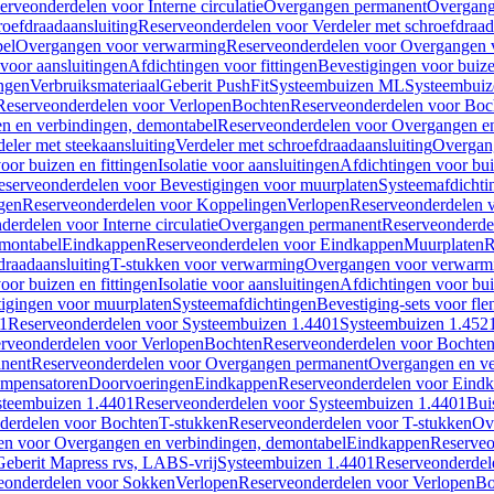
erveonderdelen voor Interne circulatie
Overgangen permanent
Overgang
roefdraadaansluiting
Reserveonderdelen voor Verdeler met schroefdraad
bel
Overgangen voor verwarming
Reserveonderdelen voor Overgangen 
voor aansluitingen
Afdichtingen voor fittingen
Bevestigingen voor buiz
ingen
Verbruiksmateriaal
Geberit PushFit
Systeembuizen ML
Systeembui
Reserveonderdelen voor Verlopen
Bochten
Reserveonderdelen voor Boc
n en verbindingen, demontabel
Reserveonderdelen voor Overgangen en
eler met steekaansluiting
Verdeler met schroefdraadaansluiting
Overgan
voor buizen en fittingen
Isolatie voor aansluitingen
Afdichtingen voor bui
eserveonderdelen voor Bevestigingen voor muurplaten
Systeemafdichti
gen
Reserveonderdelen voor Koppelingen
Verlopen
Reserveonderdelen 
erdelen voor Interne circulatie
Overgangen permanent
Reserveonderde
emontabel
Eindkappen
Reserveonderdelen voor Eindkappen
Muurplaten
R
draadaansluiting
T-stukken voor verwarming
Overgangen voor verwarm
voor buizen en fittingen
Isolatie voor aansluitingen
Afdichtingen voor bui
igingen voor muurplaten
Systeemafdichtingen
Bevestiging-sets voor fl
1
Reserveonderdelen voor Systeembuizen 1.4401
Systeembuizen 1.452
rveonderdelen voor Verlopen
Bochten
Reserveonderdelen voor Bochte
nent
Reserveonderdelen voor Overgangen permanent
Overgangen en ve
ompensatoren
Doorvoeringen
Eindkappen
Reserveonderdelen voor Eind
steembuizen 1.4401
Reserveonderdelen voor Systeembuizen 1.4401
Bui
derdelen voor Bochten
T-stukken
Reserveonderdelen voor T-stukken
Ov
en voor Overgangen en verbindingen, demontabel
Eindkappen
Reserveo
eberit Mapress rvs, LABS-vrij
Systeembuizen 1.4401
Reserveonderdel
eonderdelen voor Sokken
Verlopen
Reserveonderdelen voor Verlopen
Bo