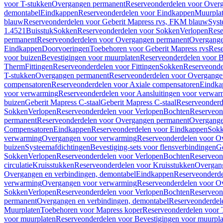
voor T-stukken
Overgangen permanent
Reserveonderdelen voor Over
demontabel
Eindkappen
Reserveonderdelen voor Eindkappen
Muurpla
blauw
Reserveonderdelen voor Geberit Mapress rvs, FKM blauw
Syst
1.4521
Buisstuk
Sokken
Reserveonderdelen voor Sokken
Verlopen
Rese
permanent
Reserveonderdelen voor Overgangen permanent
Overgange
Eindkappen
Doorvoeringen
Toebehoren voor Geberit Mapress rvs
Rese
voor buizen
Bevestigingen voor muurplaten
Reserveonderdelen voor B
Therm
Fittingen
Reserveonderdelen voor Fittingen
Sokken
Reserveonde
T-stukken
Overgangen permanent
Reserveonderdelen voor Overgange
compensatoren
Reserveonderdelen voor Axiale compensatoren
Eindka
voor verwarming
Reserveonderdelen voor Aansluitingen voor verwar
buizen
Geberit Mapress C-staal
Geberit Mapress C-staal
Reserveonderd
Sokken
Verlopen
Reserveonderdelen voor Verlopen
Bochten
Reserveon
permanent
Reserveonderdelen voor Overgangen permanent
Overgange
Compensatoren
Eindkappen
Reserveonderdelen voor Eindkappen
Sokk
verwarming
Overgangen voor verwarming
Reserveonderdelen voor O
buizen
Systeemafdichtingen
Bevestiging-sets voor flensverbindingen
Ge
Sokken
Verlopen
Reserveonderdelen voor Verlopen
Bochten
Reserveon
circulatie
Kruisstukken
Reserveonderdelen voor Kruisstukken
Overgan
Overgangen en verbindingen, demontabel
Eindkappen
Reserveonderd
verwarming
Overgangen voor verwarming
Reserveonderdelen voor O
Sokken
Verlopen
Reserveonderdelen voor Verlopen
Bochten
Reserveon
permanent
Overgangen en verbindingen, demontabel
Reserveonderdel
Muurplaten
Toebehoren voor Mapress koper
Reserveonderdelen voor 
voor muurplaten
Reserveonderdelen voor Bevestigingen voor muurpla