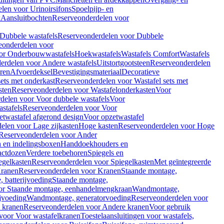
len voor Urinoirsifons
Spoelpijp- en
k
Aansluitbochten
Reserveonderdelen voor
Dubbele wastafels
Reserveonderdelen voor Dubbele
eonderdelen voor
or Onderbouwwastafels
Hoekwastafels
Wastafels Comfort
Wastafels
erdelen voor Andere wastafels
Uitstortgootsteen
Reserveonderdelen
ren
Afvoerdeksel
Bevestigingsmateriaal
Decoratieve
sets met onderkast
Reserveonderdelen voor Wastafel sets met
sten
Reserveonderdelen voor Wastafelonderkasten
Voor
delen voor Voor dubbele wastafels
Voor
stafels
Reserveonderdelen voor Voor
twastafel afgerond design
Voor opzetwastafel
elen voor Lage zijkasten
Hoge kasten
Reserveonderdelen voor Hoge
Reserveonderdelen voor Ander
n en indelingsboxen
Handdoekhouders en
actdozen
Verdere toebehoren
Spiegels en
egelkasten
Reserveonderdelen voor Spiegelkasten
Met geïntegreerde
ranen
Reserveonderdelen voor Kranen
Staande montage,
 batterijvoeding
Staande montage,
or Staande montage, eenhandelmengkraan
Wandmontage,
jvoeding
Wandmontage, generatorvoeding
Reserveonderdelen voor
 kranen
Reserveonderdelen voor Andere kranen
Voor gebruik
voor Voor wastafelkranen
Toestelaansluitingen voor wastafels,