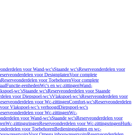
eonderdelen voor Wand-wc's
Staande wc's
Reserveonderdelen voor
eserveonderdelen voor Designplaten
Voor complete
n
Reserveonderdelen voor Toebehoren
Voor complete
iaal
Functie-eenheden
Wc's en wc-zittingen
Wand-
kspoel-wc’s
Staande wc's
Reserveonderdelen voor Staande
delen voor Diepspoel-wc’s
Vlakspoel-wc’s
Reserveonderdelen voor
eserveonderdelen voor Wc-zittingen
Comfort-wc's
Reserveonderdelen
 voor Vlakspoel-wc’s verhoogd
Diepspoel-wc's
eserveonderdelen voor Wc-zittingen
Wc-
nderdelen voor Wand-wc's
Staande wc's
Reserveonderdelen voor
gen
Wc-zittingsringen
Reserveonderdelen voor Wc-zittingsringen
Hurk-
onderdelen voor Toebehoren
Bedieningsplaten en wc-
bouwreservoirs
Voor Omega inbouwreservoirs
Reserveonderdelen