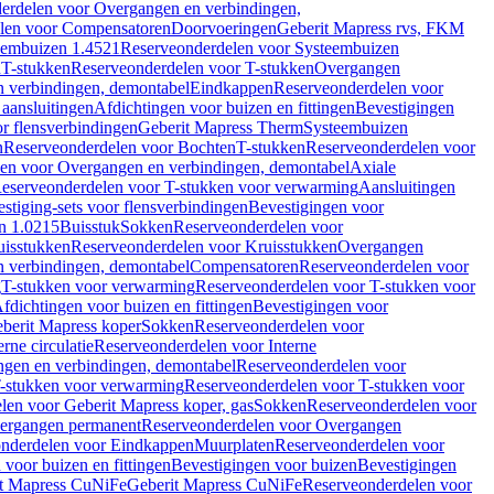
erdelen voor Overgangen en verbindingen,
len voor Compensatoren
Doorvoeringen
Geberit Mapress rvs, FKM
eembuizen 1.4521
Reserveonderdelen voor Systeembuizen
n
T-stukken
Reserveonderdelen voor T-stukken
Overgangen
 verbindingen, demontabel
Eindkappen
Reserveonderdelen voor
 aansluitingen
Afdichtingen voor buizen en fittingen
Bevestigingen
or flensverbindingen
Geberit Mapress Therm
Systeembuizen
n
Reserveonderdelen voor Bochten
T-stukken
Reserveonderdelen voor
en voor Overgangen en verbindingen, demontabel
Axiale
eserveonderdelen voor T-stukken voor verwarming
Aansluitingen
stiging-sets voor flensverbindingen
Bevestigingen voor
n 1.0215
Buisstuk
Sokken
Reserveonderdelen voor
uisstukken
Reserveonderdelen voor Kruisstukken
Overgangen
 verbindingen, demontabel
Compensatoren
Reserveonderdelen voor
g
T-stukken voor verwarming
Reserveonderdelen voor T-stukken voor
fdichtingen voor buizen en fittingen
Bevestigingen voor
berit Mapress koper
Sokken
Reserveonderdelen voor
erne circulatie
Reserveonderdelen voor Interne
gen en verbindingen, demontabel
Reserveonderdelen voor
-stukken voor verwarming
Reserveonderdelen voor T-stukken voor
len voor Geberit Mapress koper, gas
Sokken
Reserveonderdelen voor
ergangen permanent
Reserveonderdelen voor Overgangen
nderdelen voor Eindkappen
Muurplaten
Reserveonderdelen voor
 voor buizen en fittingen
Bevestigingen voor buizen
Bevestigingen
t Mapress CuNiFe
Geberit Mapress CuNiFe
Reserveonderdelen voor