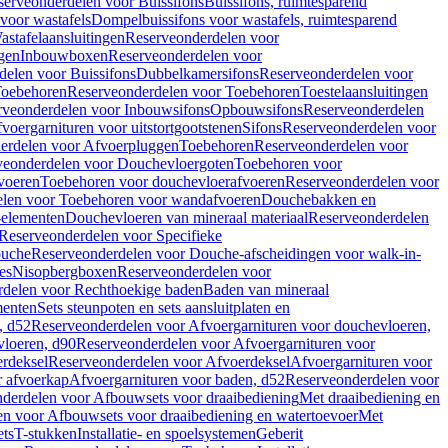
serveonderdelen voor Buissifons
Buissifons, ruimtesparend
voor wastafels
Dompelbuissifons voor wastafels, ruimtesparend
astafelaansluitingen
Reserveonderdelen voor
gen
Inbouwboxen
Reserveonderdelen voor
delen voor Buissifons
Dubbelkamersifons
Reserveonderdelen voor
oebehoren
Reserveonderdelen voor Toebehoren
Toestelaansluitingen
rveonderdelen voor Inbouwsifons
Opbouwsifons
Reserveonderdelen
oergarnituren voor uitstortgootstenen
Sifons
Reserveonderdelen voor
erdelen voor Afvoerpluggen
Toebehoren
Reserveonderdelen voor
veonderdelen voor Douchevloergoten
Toebehoren voor
voeren
Toebehoren voor douchevloerafvoeren
Reserveonderdelen voor
len voor Toebehoren voor wandafvoeren
Douchebakken en
-elementen
Douchevloeren van mineraal materiaal
Reserveonderdelen
Reserveonderdelen voor Specifieke
ouche
Reserveonderdelen voor Douche-afscheidingen voor walk-in-
es
Nisopbergboxen
Reserveonderdelen voor
delen voor Rechthoekige baden
Baden van mineraal
ementen
Sets steunpoten en sets aansluitplaten en
, d52
Reserveonderdelen voor Afvoergarnituren voor douchevloeren,
vloeren, d90
Reserveonderdelen voor Afvoergarnituren voor
rdeksel
Reserveonderdelen voor Afvoerdeksel
Afvoergarnituren voor
 afvoerkap
Afvoergarnituren voor baden, d52
Reserveonderdelen voor
derdelen voor Afbouwsets voor draaibediening
Met draaibediening en
n voor Afbouwsets voor draaibediening en watertoevoer
Met
ets
T-stukken
Installatie- en spoelsystemen
Geberit