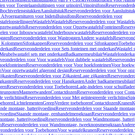
en voor Toestelaansluitingen voor urinoirs
Urinoirsifons
Reserveonderde
lbochtverlengstukken
Aansluitstuk
Reserveonderdelen voor Aansluitstu
Afvoergarnituren voor bidets
Buissifons
Reserveonderdelen voor
tafelopstellingen
Wastafels
Wastafels
Reserveonderdelen voor Wastafels
pzetwastafels
Reserveonderdelen voor Opzetwastafels
Fonteinen
Reserv
elen voor Inbouwwastafels
Onderbouwwastafels
Reserveonderdelen vo
oggen
Reserveonderdelen voor Wastroggen
Andere wastafels
Reserveond
or Kolommen
Sifonkappen
Reserveonderdelen voor Sifonkappen
Toebeho
nderkast
Reserveonderdelen voor Sets fonteinen met onderkast
Wastafel 
Meubelwastafel sets met onderkast
Badkamermeubilair
Wastafelonderka
veonderdelen voor Voor wastafels
Voor dubbele wastafels
Reserveonder
hoekfonteinen
Reserveonderdelen voor Voor hoekfonteinen
Voor hoekwa
n
Voor opzetwastafel afgerond design
Reserveonderdelen voor Voor opze
ijkasten
Reserveonderdelen voor Zijkasten
Lage zijkasten
Reserveonderd
gkasten
Reserveonderdelen voor Hangkasten
Ander badkamermeubilair
ren
Reserveonderdelen voor Toebehoren
Lade-indelers voor schuiflade
steunpoten
Magneetwanden
Contactdozen
Reserveonderdelen voor Cont
e verlichting
Reserveonderdelen voor Met geïntegreerde verlichting
Spi
ehoren
Lichtelementen
Greep
Verdere toebehoren
Contactdozen
Kranen
K
ande montage, batterijvoeding
Reserveonderdelen voor Staande montage,
rvoeding
Staande montage, eenhandelmengkraan
Reserveonderdelen vo
ntage, batterijvoeding
Reserveonderdelen voor Wandmontage, batteri
n
Reserveonderdelen voor Wandmontage, tweeknopsmengkraan
Andere
veonderdelen voor Toebehoren
Voor wastafelkranen
Reserveonderdelen 