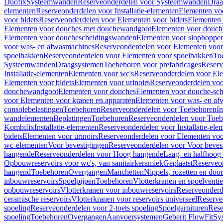
Duofix
Systeemwanden
Reserveonderdelen voor Systeemwanden
Draa
elementen
Reserveonderdelen voor Installatie-elementen
Elementen vo
voor bidets
Reserveonderdelen voor Elementen voor bidets
Elementen 
Elementen voor douches met douchewandgoot
Elementen voor douch
Elementen voor douchescheidingswanden
Elementen voor slophopper
voor was- en afwasmachines
Reserveonderdelen voor Elementen voor
spoelbakken
Reserveonderdelen voor Elementen voor spoelbakken
To
Systeemwanden
Draagsystemen
Toebehoren voor prefabricages
Reserv
Installatie-elementen
Elementen voor wc's
Reserveonderdelen voor El
Elementen voor bidets
Elementen voor urinoirs
Reserveonderdelen voo
douchewandgoot
Elementen voor douches
Elementen voor douche-sc
voor Elementen voor kranen en apparaten
Elementen voor was- en af
consolebelastingen
Toebehoren
Reserveonderdelen voor Toebehoren
In
wandelementen
Beplatingen
Toebehoren
Reserveonderdelen voor Toe
Kombifix
Installatie-elementen
Reserveonderdelen voor Installatie-ele
bidets
Elementen voor urinoirs
Reserveonderdelen voor Elementen voor
wc-elementen
Voor bevestigingen
Reserveonderdelen voor Voor beves
hangende
Reserveonderdelen voor Hoog hangende
Laag- en halfhoog
Opbouwreservoirs voor wc's, van sanitairkeramiek
Geplaatst
Reserveo
hangend
Toebehoren
Overgangen
Manchetten
Nippels, rozetten en doo
inbouwreservoirs
Spoelpijpen
Toebehoren
Vlotterkranen en spoelventie
opbouwreservoirs
Vlotterkranen voor inbouwreservoirs
Reserveonderd
ceramische reservoirs
Vlotterkranen voor reservoirs universeel
Reserve
spoeling
Reserveonderdelen voor 2-toets spoeling
Spoelgarnituren
Rese
spoeling
Toebehoren
Overgangen
Aanvoersystemen
Geberit FlowFit
Sy