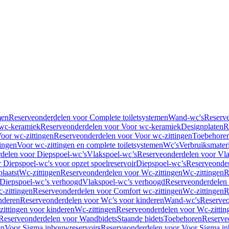
men
Reserveonderdelen voor Complete toiletsystemen
Wand-wc's
Reserv
wc-keramiek
Reserveonderdelen voor Voor wc-keramiek
Designplaten
R
oor wc-zittingen
Reserveonderdelen voor Voor wc-zittingen
Toebehore
ingen
Voor wc-zittingen en complete toiletsystemen
Wc's
Verbruiksmater
delen voor Diepspoel-wc’s
Vlakspoel-wc’s
Reserveonderdelen voor Vla
 Diepspoel-wc's voor opzet spoelreservoir
Diepspoel-wc’s
Reserveonder
laatst
Wc-zittingen
Reserveonderdelen voor Wc-zittingen
Wc-zittingen
R
 Diepspoel-wc’s verhoogd
Vlakspoel-wc’s verhoogd
Reserveonderdelen
-zittingen
Reserveonderdelen voor Comfort wc-zittingen
Wc-zittingen
R
nderen
Reserveonderdelen voor Wc’s voor kinderen
Wand-wc's
Reserveo
ittingen voor kinderen
Wc-zittingen
Reserveonderdelen voor Wc-zittin
Reserveonderdelen voor Wandbidets
Staande bidets
Toebehoren
Reserve
en
Voor Sigma inbouwreservoirs
Reserveonderdelen voor Voor Sigma in