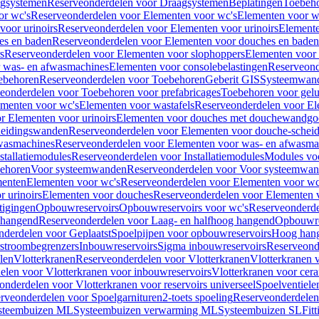
gsystemen
Reserveonderdelen voor Draagsystemen
Beplatingen
Toebeh
or wc's
Reserveonderdelen voor Elementen voor wc's
Elementen voor wa
voor urinoirs
Reserveonderdelen voor Elementen voor urinoirs
Element
es en baden
Reserveonderdelen voor Elementen voor douches en baden
s
Reserveonderdelen voor Elementen voor slophoppers
Elementen voor
 was- en afwasmachines
Elementen voor consolebelastingen
Reserveond
ebehoren
Reserveonderdelen voor Toebehoren
Geberit GIS
Systeemwan
eonderdelen voor Toebehoren voor prefabricages
Toebehoren voor gelui
ementen voor wc's
Elementen voor wastafels
Reserveonderdelen voor El
r Elementen voor urinoirs
Elementen voor douches met douchewandgo
heidingswanden
Reserveonderdelen voor Elementen voor douche-schei
wasmachines
Reserveonderdelen voor Elementen voor was- en afwasma
stallatiemodules
Reserveonderdelen voor Installatiemodules
Modules vo
behoren
Voor systeemwanden
Reserveonderdelen voor Voor systeemwa
menten
Elementen voor wc's
Reserveonderdelen voor Elementen voor wc
 urinoirs
Elementen voor douches
Reserveonderdelen voor Elementen 
tigingen
Opbouwreservoirs
Opbouwreservoirs voor wc's
Reserveonderde
 hangend
Reserveonderdelen voor Laag- en halfhoog hangend
Opbouwres
nderdelen voor Geplaatst
Spoelpijpen voor opbouwreservoirs
Hoog han
rstroombegrenzers
Inbouwreservoirs
Sigma inbouwreservoirs
Reserveond
len
Vlotterkranen
Reserveonderdelen voor Vlotterkranen
Vlotterkranen 
elen voor Vlotterkranen voor inbouwreservoirs
Vlotterkranen voor cera
onderdelen voor Vlotterkranen voor reservoirs universeel
Spoelventiele
rveonderdelen voor Spoelgarnituren
2-toets spoeling
Reserveonderdelen 
steembuizen ML
Systeembuizen verwarming ML
Systeembuizen SL
Fit