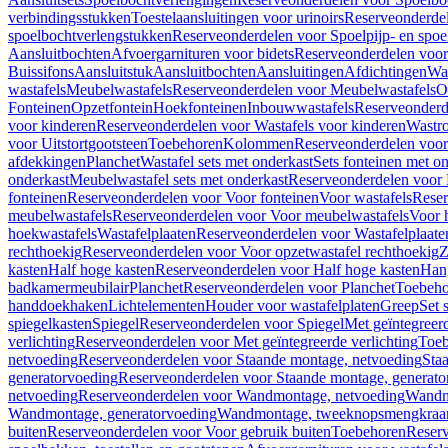
verbindingsstukken
Toestelaansluitingen voor urinoirs
Reserveonderdel
spoelbochtverlengstukken
Reserveonderdelen voor Spoelpijp- en spoe
Aansluitbochten
Afvoergarnituren voor bidets
Reserveonderdelen voor 
Buissifons
Aansluitstuk
Aansluitbochten
Aansluitingen
Afdichtingen
Was
wastafels
Meubelwastafels
Reserveonderdelen voor Meubelwastafels
O
Fonteinen
Opzetfontein
Hoekfonteinen
Inbouwwastafels
Reserveonderd
voor kinderen
Reserveonderdelen voor Wastafels voor kinderen
Wastr
voor Uitstortgootsteen
Toebehoren
Kolommen
Reserveonderdelen vo
afdekkingen
Planchet
Wastafel sets met onderkast
Sets fonteinen met o
onderkast
Meubelwastafel sets met onderkast
Reserveonderdelen voor 
fonteinen
Reserveonderdelen voor Voor fonteinen
Voor wastafels
Reser
meubelwastafels
Reserveonderdelen voor Voor meubelwastafels
Voor 
hoekwastafels
Wastafelplaaten
Reserveonderdelen voor Wastafelplaate
rechthoekig
Reserveonderdelen voor Voor opzetwastafel rechthoekig
Z
kasten
Half hoge kasten
Reserveonderdelen voor Half hoge kasten
Han
badkamermeubilair
Planchet
Reserveonderdelen voor Planchet
Toebeho
handdoekhaken
Lichtelementen
Houder voor wastafelplaten
Greep
Set 
spiegelkasten
Spiegel
Reserveonderdelen voor Spiegel
Met geïntegreerd
verlichting
Reserveonderdelen voor Met geïntegreerde verlichting
Toeb
netvoeding
Reserveonderdelen voor Staande montage, netvoeding
Sta
generatorvoeding
Reserveonderdelen voor Staande montage, generato
netvoeding
Reserveonderdelen voor Wandmontage, netvoeding
Wandmo
Wandmontage, generatorvoeding
Wandmontage, tweeknopsmengkraa
buiten
Reserveonderdelen voor Voor gebruik buiten
Toebehoren
Reser