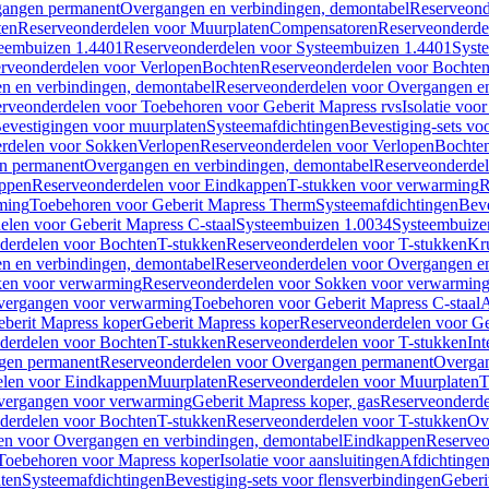
gangen permanent
Overgangen en verbindingen, demontabel
Reserveond
ten
Reserveonderdelen voor Muurplaten
Compensatoren
Reserveonderde
eembuizen 1.4401
Reserveonderdelen voor Systeembuizen 1.4401
Syst
rveonderdelen voor Verlopen
Bochten
Reserveonderdelen voor Bochte
n en verbindingen, demontabel
Reserveonderdelen voor Overgangen en
rveonderdelen voor Toebehoren voor Geberit Mapress rvs
Isolatie voor
evestigingen voor muurplaten
Systeemafdichtingen
Bevestiging-sets vo
rdelen voor Sokken
Verlopen
Reserveonderdelen voor Verlopen
Bochte
n permanent
Overgangen en verbindingen, demontabel
Reserveonderdel
ppen
Reserveonderdelen voor Eindkappen
T-stukken voor verwarming
R
ming
Toebehoren voor Geberit Mapress Therm
Systeemafdichtingen
Beve
elen voor Geberit Mapress C-staal
Systeembuizen 1.0034
Systeembuize
derdelen voor Bochten
T-stukken
Reserveonderdelen voor T-stukken
Kr
n en verbindingen, demontabel
Reserveonderdelen voor Overgangen en
en voor verwarming
Reserveonderdelen voor Sokken voor verwarmin
vergangen voor verwarming
Toebehoren voor Geberit Mapress C-staal
A
berit Mapress koper
Geberit Mapress koper
Reserveonderdelen voor Ge
derdelen voor Bochten
T-stukken
Reserveonderdelen voor T-stukken
Int
gen permanent
Reserveonderdelen voor Overgangen permanent
Overgan
elen voor Eindkappen
Muurplaten
Reserveonderdelen voor Muurplaten
T
vergangen voor verwarming
Geberit Mapress koper, gas
Reserveonderde
derdelen voor Bochten
T-stukken
Reserveonderdelen voor T-stukken
Ov
en voor Overgangen en verbindingen, demontabel
Eindkappen
Reserveo
Toebehoren voor Mapress koper
Isolatie voor aansluitingen
Afdichtingen
ten
Systeemafdichtingen
Bevestiging-sets voor flensverbindingen
Geberi