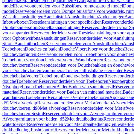
spoelbakken, toestellen en gootstenen
Afvoergarnituren voor wastafel
model
Reserveonderdelen voor Buissifons, ruimtesparend model
Dompe
model
Reserveonderdelen voor Dompelbuissifons voor wastafels, rui
Wastafelaansluitingen
Aansluitstuk
Aansluitbochten
Abdeckungen
Aans
Inbouwboxen
Toestelaansluitingen voor spoelbakken
Reserveonderdele
Dubbelkamersifons
Spoelbakaansluitingen
Reserveonderdelen voor Sp
voor apparaten
Reserveonderdelen voor Toestelaansluitingen voor app
voor Opbouwsifons
Aansluitingen
Reserveonderdelen voor Aansluitin
Sifons
Aansluitbochten
Reserveonderdelen voor Aansluitbochten
Aansl
Toebehoren
Douches en baden
Douche
Vloerafvoer voor douches
Rese
douchevloergoten
Reserveonderdelen voor Toebehoren voor douchev
Toebehoren voor douchevloerafvoeren
Wandafvoeren
Reserveonderde
douchevloeren
Reserveonderdelen voor Douchebakken en douchevlo
voor Douchevloeren van mineraal materiaal
Installatie-elementen
Reser
douchebakafvoeren
Toebehoren
Douche-afscheidingen
Reserveonderde
douche
Toebehoren
Reserveonderdelen voor Toebehoren
Nisopbergbo
Nisopbergboxen
Toebehoren
Baden
Baden van sanitairacryl
Reserveond
materiaal
Reserveonderdelen voor Baden van mineraal materiaal
Baden
wandankers
Toebehoren
Reparatiesets
Verdere toebehoren
Apparaataans
d52
Met afvoerkap
Reserveonderdelen voor Met afvoerkap
Afvoerdeks
douchevloeren, d90
Met afvoerkap
Reserveonderdelen voor Met afvoe
douchevloeren Sestra
Reserveonderdelen voor Afvoergarnituren voor 
Afvoergarnituren voor baden, d52
Met draaibediening
Reserveonderde
watertoevoer
Reserveonderdelen voor Met draaibediening en watertoe
drukbediening PushControl
Reserveonderdelen voor Met drukbedieni