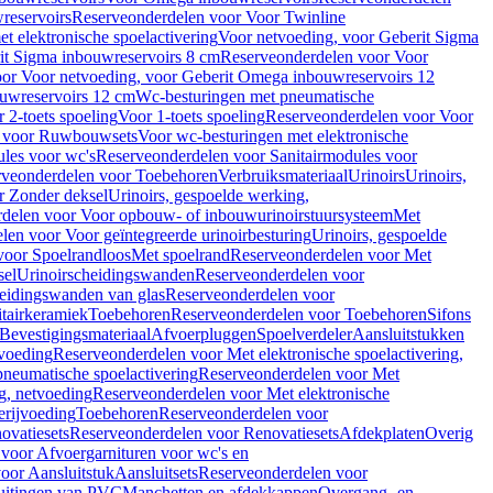
reservoirs
Reserveonderdelen voor Voor Twinline
 elektronische spoelactivering
Voor netvoeding, voor Geberit Sigma
it Sigma inbouwreservoirs 8 cm
Reserveonderdelen voor Voor
or Voor netvoeding, voor Geberit Omega inbouwreservoirs 12
ouwreservoirs 12 cm
Wc-besturingen met pneumatische
 2-toets spoeling
Voor 1-toets spoeling
Reserveonderdelen voor Voor
n voor Ruwbouwsets
Voor wc-besturingen met elektronische
ules voor wc's
Reserveonderdelen voor Sanitairmodules voor
rveonderdelen voor Toebehoren
Verbruiksmateriaal
Urinoirs
Urinoirs,
r Zonder deksel
Urinoirs, gespoelde werking,
delen voor Voor opbouw- of inbouwurinoirstuursysteem
Met
en voor Voor geïntegreerde urinoirbesturing
Urinoirs, gespoelde
voor Spoelrandloos
Met spoelrand
Reserveonderdelen voor Met
sel
Urinoirscheidingswanden
Reserveonderdelen voor
heidingswanden van glas
Reserveonderdelen voor
tairkeramiek
Toebehoren
Reserveonderdelen voor Toebehoren
Sifons
Bevestigingsmateriaal
Afvoerpluggen
Spoelverdeler
Aansluitstukken
tvoeding
Reserveonderdelen voor Met elektronische spoelactivering,
neumatische spoelactivering
Reserveonderdelen voor Met
ng, netvoeding
Reserveonderdelen voor Met elektronische
erijvoeding
Toebehoren
Reserveonderdelen voor
ovatiesets
Reserveonderdelen voor Renovatiesets
Afdekplaten
Overig
voor Afvoergarnituren voor wc's en
oor Aansluitstuk
Aansluitsets
Reserveonderdelen voor
uitingen van PVC
Manchetten en afdekkappen
Overgang- en