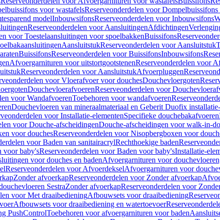
s
Reserveonderdelen voor Afvoergarnituren voor wastafels
Buissifons
Re
lbuissifons voor wastafels
Reserveonderdelen voor Dompelbuissifons 
mtesparend model
Inbouwsifons
Reserveonderdelen voor Inbouwsifons
W
luitingen
Reserveonderdelen voor Aansluitingen
Afdichtingen
Verlengin
n voor Toestelaansluitingen voor spoelbakken
Buissifons
Reserveonder
oelbakaansluitingen
Aansluitstuk
Reserveonderdelen voor Aansluitstuk
T
araten
Buissifons
Reserveonderdelen voor Buissifons
Inbouwsifons
Rese
gen
Afvoergarnituren voor uitstortgootstenen
Reserveonderdelen voor Afv
uitstuk
Reserveonderdelen voor Aansluitstuk
Afvoerpluggen
Reserveond
rveonderdelen voor Vloerafvoer voor douches
Douchevloergoten
Reser
loergoten
Douchevloerafvoeren
Reserveonderdelen voor Douchevloeraf
len voor Wandafvoeren
Toebehoren voor wandafvoeren
Reserveonderde
eren
Douchevloeren van mineraalmateriaal en Geberit Duofix installatie
veonderdelen voor Installatie-elementen
Specifieke douchebakafvoeren
len voor Douche-afscheidingen
Douche-afscheidingen voor walk-in-d
xen voor douches
Reserveonderdelen voor Nisopbergboxen voor douch
erdelen voor Baden van sanitairacryl
Rechthoekige baden
Reserveonder
 voor baby's
Reserveonderdelen voor Baden voor baby's
Installatie-el
luitingen voor douches en baden
Afvoergarnituren voor douchevloeren
el
Reserveonderdelen voor Afvoerdeksel
Afvoergarnituren voor douche
rkap
Zonder afvoerkap
Reserveonderdelen voor Zonder afvoerkap
Afvoe
douchevloeren Sestra
Zonder afvoerkap
Reserveonderdelen voor Zonder
len voor Met draaibediening
Afbouwsets voor draaibediening
Reserveon
voer
Afbouwsets voor draaibediening en watertoevoer
Reserveonderdele
ng PushControl
Toebehoren voor afvoergarnituren voor baden
Aansluits