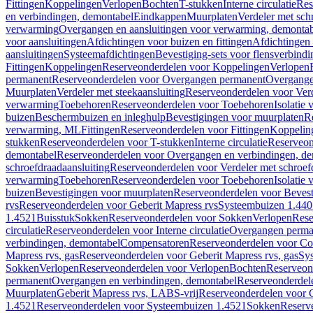
Fittingen
Koppelingen
Verlopen
Bochten
T-stukken
Interne circulatie
Res
en verbindingen, demontabel
Eindkappen
Muurplaten
Verdeler met sch
verwarming
Overgangen en aansluitingen voor verwarming, demonta
voor aansluitingen
Afdichtingen voor buizen en fittingen
Afdichtingen 
aansluitingen
Systeemafdichtingen
Bevestiging-sets voor flensverbind
Fittingen
Koppelingen
Reserveonderdelen voor Koppelingen
Verlopen
permanent
Reserveonderdelen voor Overgangen permanent
Overgange
Muurplaten
Verdeler met steekaansluiting
Reserveonderdelen voor Verd
verwarming
Toebehoren
Reserveonderdelen voor Toebehoren
Isolatie 
buizen
Beschermbuizen en inleghulp
Bevestigingen voor muurplaten
R
verwarming, ML
Fittingen
Reserveonderdelen voor Fittingen
Koppelin
stukken
Reserveonderdelen voor T-stukken
Interne circulatie
Reserveond
demontabel
Reserveonderdelen voor Overgangen en verbindingen, d
schroefdraadaansluiting
Reserveonderdelen voor Verdeler met schroef
verwarming
Toebehoren
Reserveonderdelen voor Toebehoren
Isolatie 
buizen
Bevestigingen voor muurplaten
Reserveonderdelen voor Bevest
rvs
Reserveonderdelen voor Geberit Mapress rvs
Systeembuizen 1.440
1.4521
Buisstuk
Sokken
Reserveonderdelen voor Sokken
Verlopen
Rese
circulatie
Reserveonderdelen voor Interne circulatie
Overgangen perma
verbindingen, demontabel
Compensatoren
Reserveonderdelen voor C
Mapress rvs, gas
Reserveonderdelen voor Geberit Mapress rvs, gas
Sy
Sokken
Verlopen
Reserveonderdelen voor Verlopen
Bochten
Reserveon
permanent
Overgangen en verbindingen, demontabel
Reserveonderdel
Muurplaten
Geberit Mapress rvs, LABS-vrij
Reserveonderdelen voor G
1.4521
Reserveonderdelen voor Systeembuizen 1.4521
Sokken
Reserv