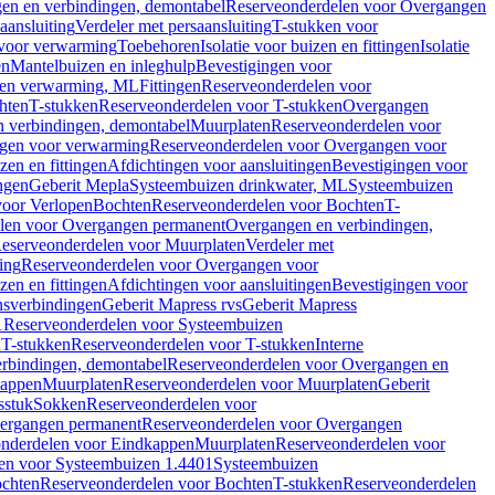
en en verbindingen, demontabel
Reserveonderdelen voor Overgangen
aansluiting
Verdeler met persaansluiting
T-stukken voor
voor verwarming
Toebehoren
Isolatie voor buizen en fittingen
Isolatie
en
Mantelbuizen en inleghulp
Bevestigingen voor
zen verwarming, ML
Fittingen
Reserveonderdelen voor
hten
T-stukken
Reserveonderdelen voor T-stukken
Overgangen
 verbindingen, demontabel
Muurplaten
Reserveonderdelen voor
gen voor verwarming
Reserveonderdelen voor Overgangen voor
zen en fittingen
Afdichtingen voor aansluitingen
Bevestigingen voor
ngen
Geberit Mepla
Systeembuizen drinkwater, ML
Systeembuizen
voor Verlopen
Bochten
Reserveonderdelen voor Bochten
T-
len voor Overgangen permanent
Overgangen en verbindingen,
eserveonderdelen voor Muurplaten
Verdeler met
ing
Reserveonderdelen voor Overgangen voor
zen en fittingen
Afdichtingen voor aansluitingen
Bevestigingen voor
ensverbindingen
Geberit Mapress rvs
Geberit Mapress
1
Reserveonderdelen voor Systeembuizen
n
T-stukken
Reserveonderdelen voor T-stukken
Interne
rbindingen, demontabel
Reserveonderdelen voor Overgangen en
kappen
Muurplaten
Reserveonderdelen voor Muurplaten
Geberit
sstuk
Sokken
Reserveonderdelen voor
ergangen permanent
Reserveonderdelen voor Overgangen
nderdelen voor Eindkappen
Muurplaten
Reserveonderdelen voor
en voor Systeembuizen 1.4401
Systeembuizen
chten
Reserveonderdelen voor Bochten
T-stukken
Reserveonderdelen