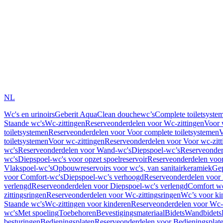
NL
Wc's en urinoirs
Geberit AquaClean douchewc’s
Complete toiletsyste
Staande wc's
Wc-zittingen
Reserveonderdelen voor Wc-zittingen
Voor 
toiletsystemen
Reserveonderdelen voor Voor complete toiletsystemen
V
toiletsystemen
Voor wc-zittingen
Reserveonderdelen voor Voor wc-zitt
wc's
Reserveonderdelen voor Wand-wc's
Diepspoel-wc’s
Reserveonder
wc's
Diepspoel-wc's voor opzet spoelreservoir
Reserveonderdelen voor
Vlakspoel-wc’s
Opbouwreservoirs voor wc's, van sanitairkeramiek
Gep
voor Comfort-wc's
Diepspoel-wc’s verhoogd
Reserveonderdelen voor
verlengd
Reserveonderdelen voor Diepspoel-wc's verlengd
Comfort wc
zittingsringen
Reserveonderdelen voor Wc-zittingsringen
Wc’s voor ki
Staande wc's
Wc-zittingen voor kinderen
Reserveonderdelen voor Wc-z
wc's
Met spoeling
Toebehoren
Bevestigingsmateriaal
Bidets
Wandbidets
besturingen
Bedieningsplaten
Reserveonderdelen voor Bedieningsplat