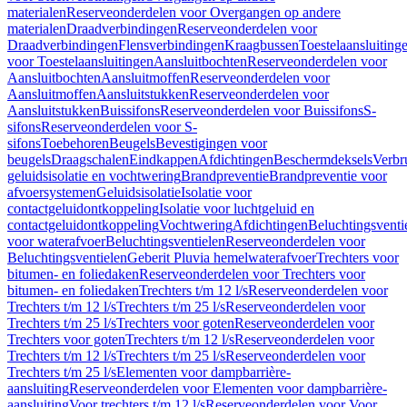
materialen
Reserveonderdelen voor Overgangen op andere
materialen
Draadverbindingen
Reserveonderdelen voor
Draadverbindingen
Flensverbindingen
Kraagbussen
Toestelaansluiting
voor Toestelaansluitingen
Aansluitbochten
Reserveonderdelen voor
Aansluitbochten
Aansluitmoffen
Reserveonderdelen voor
Aansluitmoffen
Aansluitstukken
Reserveonderdelen voor
Aansluitstukken
Buissifons
Reserveonderdelen voor Buissifons
S-
sifons
Reserveonderdelen voor S-
sifons
Toebehoren
Beugels
Bevestigingen voor
beugels
Draagschalen
Eindkappen
Afdichtingen
Beschermdeksels
Verbr
geluidsisolatie en vochtwering
Brandpreventie
Brandpreventie voor
afvoersystemen
Geluidsisolatie
Isolatie voor
contactgeluidontkoppeling
Isolatie voor luchtgeluid en
contactgeluidontkoppeling
Vochtwering
Afdichtingen
Beluchtingsventi
voor waterafvoer
Beluchtingsventielen
Reserveonderdelen voor
Beluchtingsventielen
Geberit Pluvia hemelwaterafvoer
Trechters voor
bitumen- en foliedaken
Reserveonderdelen voor Trechters voor
bitumen- en foliedaken
Trechters t/m 12 l/s
Reserveonderdelen voor
Trechters t/m 12 l/s
Trechters t/m 25 l/s
Reserveonderdelen voor
Trechters t/m 25 l/s
Trechters voor goten
Reserveonderdelen voor
Trechters voor goten
Trechters t/m 12 l/s
Reserveonderdelen voor
Trechters t/m 12 l/s
Trechters t/m 25 l/s
Reserveonderdelen voor
Trechters t/m 25 l/s
Elementen voor dampbarrière-
aansluiting
Reserveonderdelen voor Elementen voor dampbarrière-
aansluiting
Voor trechters t/m 12 l/s
Reserveonderdelen voor Voor