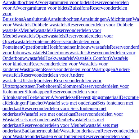
Aansluitbochten
Afvoergarnituren voor bidets
Reserveonderdelen
voor Afvoergarnituren voor bidets
Buissifons
Reserveonderdelen
voor
Buissifons
Aansluitstuk
Aansluitbochten
Aansluitingen
Afdichtingen
Was
voor Wastafels
Dubbele wastafels
Reserveonderdelen voor Dubbele
wastafels
Meubelwastafels
Reserveonderdelen voor
Meubelwastafels
Opzetwastafels
Reserveonderdelen voor
Opzetwastafels
Fonteinen
Reserveonderdelen voor
Fonteinen
Opzetfontein
Hoekfonteinen
Inbouwwastafels
Reserveonderd
voor Inbouwwastafels
Onderbouwwastafels
Reserveonderdelen voor
Onderbouwwastafels
Hoekwastafels
Wastafels Comfort
Wastafels
voor kinderen
Reserveonderdelen voor Wastafels voor
kinderen
Wastroggen
Reserveonderdelen voor Wastroggen
Andere
wastafels
Reserveonderdelen voor Andere
wastafels
Uitstortgootsteen
Reserveonderdelen voor
Uitstortgootsteen
Toebehoren
Kolommen
Reserveonderdelen voor
Kolommen
Sifonkappen
Reserveonderdelen voor
Sifonkappen
Toebehoren
Afvoerdeksel
Bevestigingsmateriaal
Decorati
afdekkingen
Planchet
Wastafel sets met onderkast
Sets fonteinen met
onderkast
Reserveonderdelen voor Sets fonteinen met
onderkast
Wastafel sets met onderkast
Reserveonderdelen voor
Wastafel sets met onderkast
Meubelwastafel sets met
onderkast
Reserveonderdelen voor Meubelwastafel sets met
onderkast
Badkamermeubilair
Wastafelonderkasten
Reserveonderdelen
voor Wastafelonderkasten
Voor fonteinen
Reserveonderdelen voor