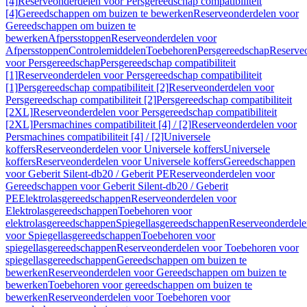
[4]
Reserveonderdelen voor Persgereedschap compatibiliteit
[4]
Gereedschappen om buizen te bewerken
Reserveonderdelen voor
Gereedschappen om buizen te
bewerken
Afpersstoppen
Reserveonderdelen voor
Afpersstoppen
Controlemiddelen
Toebehoren
Persgereedschap
Reserve
voor Persgereedschap
Persgereedschap compatibiliteit
[1]
Reserveonderdelen voor Persgereedschap compatibiliteit
[1]
Persgereedschap compatibiliteit [2]
Reserveonderdelen voor
Persgereedschap compatibiliteit [2]
Persgereedschap compatibiliteit
[2XL]
Reserveonderdelen voor Persgereedschap compatibiliteit
[2XL]
Persmachines compatibiliteit [4] / [2]
Reserveonderdelen voor
Persmachines compatibiliteit [4] / [2]
Universele
koffers
Reserveonderdelen voor Universele koffers
Universele
koffers
Reserveonderdelen voor Universele koffers
Gereedschappen
voor Geberit Silent-db20 / Geberit PE
Reserveonderdelen voor
Gereedschappen voor Geberit Silent-db20 / Geberit
PE
Elektrolasgereedschappen
Reserveonderdelen voor
Elektrolasgereedschappen
Toebehoren voor
elektrolasgereedschappen
Spiegellasgereedschappen
Reserveonderdele
voor Spiegellasgereedschappen
Toebehoren voor
spiegellasgereedschappen
Reserveonderdelen voor Toebehoren voor
spiegellasgereedschappen
Gereedschappen om buizen te
bewerken
Reserveonderdelen voor Gereedschappen om buizen te
bewerken
Toebehoren voor gereedschappen om buizen te
bewerken
Reserveonderdelen voor Toebehoren voor