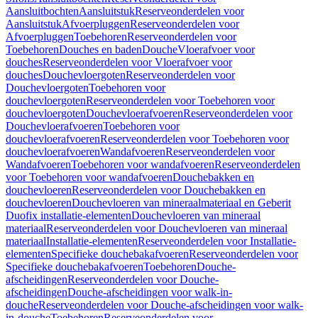
Aansluitbochten
Aansluitstuk
Reserveonderdelen voor
Aansluitstuk
Afvoerpluggen
Reserveonderdelen voor
Afvoerpluggen
Toebehoren
Reserveonderdelen voor
Toebehoren
Douches en baden
Douche
Vloerafvoer voor
douches
Reserveonderdelen voor Vloerafvoer voor
douches
Douchevloergoten
Reserveonderdelen voor
Douchevloergoten
Toebehoren voor
douchevloergoten
Reserveonderdelen voor Toebehoren voor
douchevloergoten
Douchevloerafvoeren
Reserveonderdelen voor
Douchevloerafvoeren
Toebehoren voor
douchevloerafvoeren
Reserveonderdelen voor Toebehoren voor
douchevloerafvoeren
Wandafvoeren
Reserveonderdelen voor
Wandafvoeren
Toebehoren voor wandafvoeren
Reserveonderdelen
voor Toebehoren voor wandafvoeren
Douchebakken en
douchevloeren
Reserveonderdelen voor Douchebakken en
douchevloeren
Douchevloeren van mineraalmateriaal en Geberit
Duofix installatie-elementen
Douchevloeren van mineraal
materiaal
Reserveonderdelen voor Douchevloeren van mineraal
materiaal
Installatie-elementen
Reserveonderdelen voor Installatie-
elementen
Specifieke douchebakafvoeren
Reserveonderdelen voor
Specifieke douchebakafvoeren
Toebehoren
Douche-
afscheidingen
Reserveonderdelen voor Douche-
afscheidingen
Douche-afscheidingen voor walk-in-
douche
Reserveonderdelen voor Douche-afscheidingen voor walk-
in-douche
Toebehoren
Reserveonderdelen voor