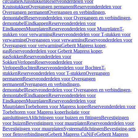
circulatie
Kruisstukken
Reserveonderdelen voor
Kruisstukken
Overgangen permanent
Reserveonderdelen voor
Overgangen permanent
Overgangen en verbindingen,
demontabel
Reserveonderdelen voor Overgangen en verbindingen,
demontabel
Eindkappen
Reserveonderdelen voor
Eindkappen
Muurplaten
Reserveonderdelen voor Muurplaten
T-
stukken voor verwarming
Reserveonderdelen voor T-stukken voor
verwarming
Overgangen voor verwarming
Reserveonderdelen voor
Overgangen voor verwarming
Geberit Mapress koper,
gas
Reserveonderdelen voor Geberit Mapress koper,
gas
Sokken
Reserveonderdelen voor
Sokken
Verlopen
Reserveonderdelen voor
Verlopen
Bochten
Reserveonderdelen voor Bochten
T-
stukken
Reserveonderdelen voor T-stukken
Overgangen
permanent
Reserveonderdelen voor Overgangen
permanent
Overgangen en verbindingen,
demontabel
Reserveonderdelen voor Overgangen en verbindingen,
demontabel
Eindkappen
Reserveonderdelen voor
Eindkappen
Muurplaten
Reserveonderdelen voor
Muurplaten
Toebehoren voor Mapress koper
Reserveonderdelen voor
Toebehoren voor Mapress koper
Isolatie voor
aansluitingen
Afdichtingen voor buizen en fittingen
Bevestigingen
voor buizen
Bevestigingen voor muurplaten
Reserveonderdelen voor
Bevestigingen voor muurplaten
Systeemafdichtingen
Bevestiging-sets
voor flensverbindingen
Geberit Mapress CuNiFe
Geberit Mapress