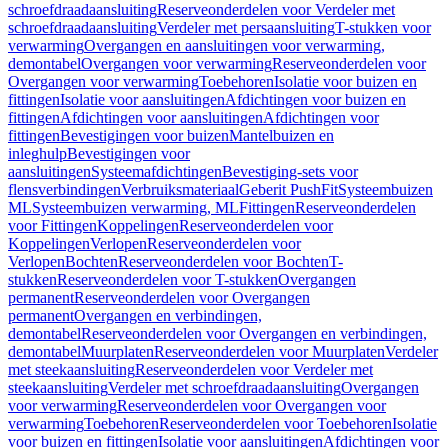
schroefdraadaansluiting
Reserveonderdelen voor Verdeler met
schroefdraadaansluiting
Verdeler met persaansluiting
T-stukken voor
verwarming
Overgangen en aansluitingen voor verwarming,
demontabel
Overgangen voor verwarming
Reserveonderdelen voor
Overgangen voor verwarming
Toebehoren
Isolatie voor buizen en
fittingen
Isolatie voor aansluitingen
Afdichtingen voor buizen en
fittingen
Afdichtingen voor aansluitingen
Afdichtingen voor
fittingen
Bevestigingen voor buizen
Mantelbuizen en
inleghulp
Bevestigingen voor
aansluitingen
Systeemafdichtingen
Bevestiging-sets voor
flensverbindingen
Verbruiksmateriaal
Geberit PushFit
Systeembuizen
ML
Systeembuizen verwarming, ML
Fittingen
Reserveonderdelen
voor Fittingen
Koppelingen
Reserveonderdelen voor
Koppelingen
Verlopen
Reserveonderdelen voor
Verlopen
Bochten
Reserveonderdelen voor Bochten
T-
stukken
Reserveonderdelen voor T-stukken
Overgangen
permanent
Reserveonderdelen voor Overgangen
permanent
Overgangen en verbindingen,
demontabel
Reserveonderdelen voor Overgangen en verbindingen,
demontabel
Muurplaten
Reserveonderdelen voor Muurplaten
Verdeler
met steekaansluiting
Reserveonderdelen voor Verdeler met
steekaansluiting
Verdeler met schroefdraadaansluiting
Overgangen
voor verwarming
Reserveonderdelen voor Overgangen voor
verwarming
Toebehoren
Reserveonderdelen voor Toebehoren
Isolatie
voor buizen en fittingen
Isolatie voor aansluitingen
Afdichtingen voor