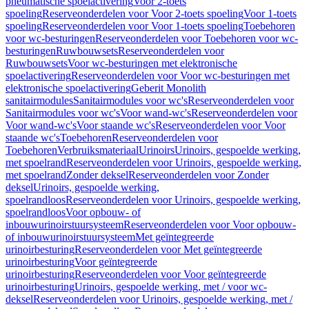
pneumatische spoelactivering
Voor 2-toets
spoeling
Reserveonderdelen voor Voor 2-toets spoeling
Voor 1-toets
spoeling
Reserveonderdelen voor Voor 1-toets spoeling
Toebehoren
voor wc-besturingen
Reserveonderdelen voor Toebehoren voor wc-
besturingen
Ruwbouwsets
Reserveonderdelen voor
Ruwbouwsets
Voor wc-besturingen met elektronische
spoelactivering
Reserveonderdelen voor Voor wc-besturingen met
elektronische spoelactivering
Geberit Monolith
sanitairmodules
Sanitairmodules voor wc's
Reserveonderdelen voor
Sanitairmodules voor wc's
Voor wand-wc's
Reserveonderdelen voor
Voor wand-wc's
Voor staande wc's
Reserveonderdelen voor Voor
staande wc's
Toebehoren
Reserveonderdelen voor
Toebehoren
Verbruiksmateriaal
Urinoirs
Urinoirs, gespoelde werking,
met spoelrand
Reserveonderdelen voor Urinoirs, gespoelde werking,
met spoelrand
Zonder deksel
Reserveonderdelen voor Zonder
deksel
Urinoirs, gespoelde werking,
spoelrandloos
Reserveonderdelen voor Urinoirs, gespoelde werking,
spoelrandloos
Voor opbouw- of
inbouwurinoirstuursysteem
Reserveonderdelen voor Voor opbouw-
of inbouwurinoirstuursysteem
Met geïntegreerde
urinoirbesturing
Reserveonderdelen voor Met geïntegreerde
urinoirbesturing
Voor geïntegreerde
urinoirbesturing
Reserveonderdelen voor Voor geïntegreerde
urinoirbesturing
Urinoirs, gespoelde werking, met / voor wc-
deksel
Reserveonderdelen voor Urinoirs, gespoelde werking, met /