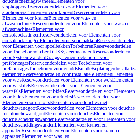
douchescheidingswanden
Elementen voor
slophoppers
Reserveonderdelen voor Elementen voor
slophoppers
Elementen voor kranen
Reserveonderdelen voor
Elementen voor kranen
Elementen voor was- en
afwasmachines
Reserveonderdelen voor Elementen voor was- en
afwasmachines
Elementen voor
consolebelastingen
Reserveonderdelen voor Elementen voor
consolebelastingen
Elementen voor spoelbakken
Reserveonderdelen
voor Elementen voor spoelbakken
Toebehoren
Reserveonderdelen
voor Toebehoren
Geberit GIS
Systeemwanden
Reserveonderdelen
voor Systeemwanden
Draagsystemen
Toebehoren voor
prefabricages
Reserveonderdelen voor Toebehoren voor
prefabricages
Toebehoren voor geluidsisolatie
Beplatingen
Installatie-
elementen
Reserveonderdelen voor Installatie-elementen
Elementen
voor wc's
Reserveonderdelen voor Elementen voor wc's
Elementen
voor wastafels
Reserveonderdelen voor Elementen voor
wastafels
Elementen voor bidets
Reserveonderdelen voor Elementen
voor bidets
Elementen voor urinoirs
Reserveonderdelen voor
Elementen voor urinoirs
Elementen voor douches met
douchewandgoot
Reserveonderdelen voor Elementen voor douches
met douchewandgoot
Elementen voor douches
Elementen voor
douche-scheidingswanden
Reserveonderdelen voor Elementen voor
douche-scheidingswanden
Elementen voor kranen en
apparaten
Reserveonderdelen voor Elementen voor kranen en
apparaten
Elementen voor was- en