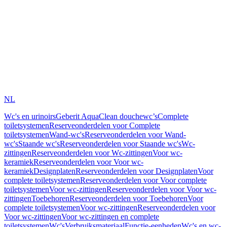
NL
Wc's en urinoirs
Geberit AquaClean douchewc’s
Complete
toiletsystemen
Reserveonderdelen voor Complete
toiletsystemen
Wand-wc's
Reserveonderdelen voor Wand-
wc's
Staande wc's
Reserveonderdelen voor Staande wc's
Wc-
zittingen
Reserveonderdelen voor Wc-zittingen
Voor wc-
keramiek
Reserveonderdelen voor Voor wc-
keramiek
Designplaten
Reserveonderdelen voor Designplaten
Voor
complete toiletsystemen
Reserveonderdelen voor Voor complete
toiletsystemen
Voor wc-zittingen
Reserveonderdelen voor Voor wc-
zittingen
Toebehoren
Reserveonderdelen voor Toebehoren
Voor
complete toiletsystemen
Voor wc-zittingen
Reserveonderdelen voor
Voor wc-zittingen
Voor wc-zittingen en complete
toiletsystemen
Wc's
Verbruiksmateriaal
Functie-eenheden
Wc's en wc-