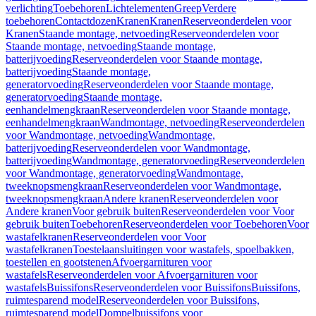
verlichting
Toebehoren
Lichtelementen
Greep
Verdere
toebehoren
Contactdozen
Kranen
Kranen
Reserveonderdelen voor
Kranen
Staande montage, netvoeding
Reserveonderdelen voor
Staande montage, netvoeding
Staande montage,
batterijvoeding
Reserveonderdelen voor Staande montage,
batterijvoeding
Staande montage,
generatorvoeding
Reserveonderdelen voor Staande montage,
generatorvoeding
Staande montage,
eenhandelmengkraan
Reserveonderdelen voor Staande montage,
eenhandelmengkraan
Wandmontage, netvoeding
Reserveonderdelen
voor Wandmontage, netvoeding
Wandmontage,
batterijvoeding
Reserveonderdelen voor Wandmontage,
batterijvoeding
Wandmontage, generatorvoeding
Reserveonderdelen
voor Wandmontage, generatorvoeding
Wandmontage,
tweeknopsmengkraan
Reserveonderdelen voor Wandmontage,
tweeknopsmengkraan
Andere kranen
Reserveonderdelen voor
Andere kranen
Voor gebruik buiten
Reserveonderdelen voor Voor
gebruik buiten
Toebehoren
Reserveonderdelen voor Toebehoren
Voor
wastafelkranen
Reserveonderdelen voor Voor
wastafelkranen
Toestelaansluitingen voor wastafels, spoelbakken,
toestellen en gootstenen
Afvoergarnituren voor
wastafels
Reserveonderdelen voor Afvoergarnituren voor
wastafels
Buissifons
Reserveonderdelen voor Buissifons
Buissifons,
ruimtesparend model
Reserveonderdelen voor Buissifons,
ruimtesparend model
Dompelbuissifons voor