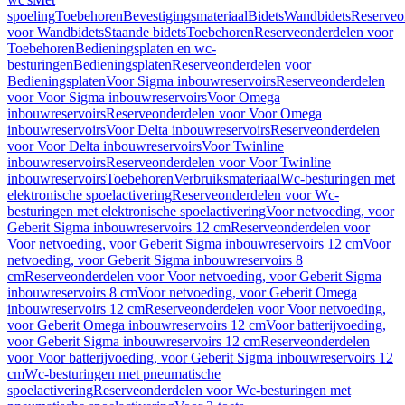
spoeling
Toebehoren
Bevestigingsmateriaal
Bidets
Wandbidets
Reserveo
voor Wandbidets
Staande bidets
Toebehoren
Reserveonderdelen voor
Toebehoren
Bedieningsplaten en wc-
besturingen
Bedieningsplaten
Reserveonderdelen voor
Bedieningsplaten
Voor Sigma inbouwreservoirs
Reserveonderdelen
voor Voor Sigma inbouwreservoirs
Voor Omega
inbouwreservoirs
Reserveonderdelen voor Voor Omega
inbouwreservoirs
Voor Delta inbouwreservoirs
Reserveonderdelen
voor Voor Delta inbouwreservoirs
Voor Twinline
inbouwreservoirs
Reserveonderdelen voor Voor Twinline
inbouwreservoirs
Toebehoren
Verbruiksmateriaal
Wc-besturingen met
elektronische spoelactivering
Reserveonderdelen voor Wc-
besturingen met elektronische spoelactivering
Voor netvoeding, voor
Geberit Sigma inbouwreservoirs 12 cm
Reserveonderdelen voor
Voor netvoeding, voor Geberit Sigma inbouwreservoirs 12 cm
Voor
netvoeding, voor Geberit Sigma inbouwreservoirs 8
cm
Reserveonderdelen voor Voor netvoeding, voor Geberit Sigma
inbouwreservoirs 8 cm
Voor netvoeding, voor Geberit Omega
inbouwreservoirs 12 cm
Reserveonderdelen voor Voor netvoeding,
voor Geberit Omega inbouwreservoirs 12 cm
Voor batterijvoeding,
voor Geberit Sigma inbouwreservoirs 12 cm
Reserveonderdelen
voor Voor batterijvoeding, voor Geberit Sigma inbouwreservoirs 12
cm
Wc-besturingen met pneumatische
spoelactivering
Reserveonderdelen voor Wc-besturingen met