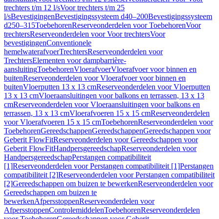
trechters t/m 12 l/s
Voor trechters t/m 25
l/s
Bevestigingen
Bevestigingssysteem d40–200
Bevestigingssysteem
d250–315
Toebehoren
Reserveonderdelen voor Toebehoren
Voor
trechters
Reserveonderdelen voor Voor trechters
Voor
bevestigingen
Conventionele
hemelwaterafvoer
Trechters
Reserveonderdelen voor
Trechters
Elementen voor dampbarrière-
aansluiting
Toebehoren
Vloerafvoer
Vloerafvoer voor binnen en
buiten
Reserveonderdelen voor Vloerafvoer voor binnen en
buiten
Vloerputten 13 x 13 cm
Reserveonderdelen voor Vloerputten
13 x 13 cm
Vloeraansluitingen voor balkons en terrassen, 13 x 13
cm
Reserveonderdelen voor Vloeraansluitingen voor balkons en
terrassen, 13 x 13 cm
Vloerafvoeren 15 x 15 cm
Reserveonderdelen
voor Vloerafvoeren 15 x 15 cm
Toebehoren
Reserveonderdelen voor
Toebehoren
Gereedschappen
Gereedschappen
Gereedschappen voor
Geberit FlowFit
Reserveonderdelen voor Gereedschappen voor
Geberit FlowFit
Handpersgereedschap
Reserveonderdelen voor
Handpersgereedschap
Perstangen compatibiliteit
[1]
Reserveonderdelen voor Perstangen compatibiliteit [1]
Perstangen
compatibiliteit [2]
Reserveonderdelen voor Perstangen compatibiliteit
[2]
Gereedschappen om buizen te bewerken
Reserveonderdelen voor
Gereedschappen om buizen te
bewerken
Afpersstoppen
Reserveonderdelen voor
Afpersstoppen
Controlemiddelen
Toebehoren
Reserveonderdelen
voor Toebehoren
Gereedschappen voor Geberit