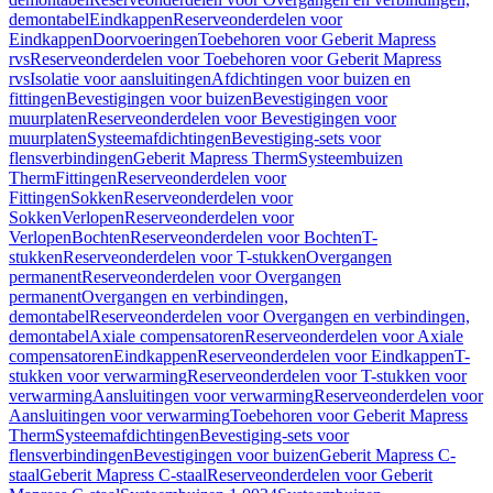
demontabel
Eindkappen
Reserveonderdelen voor
Eindkappen
Doorvoeringen
Toebehoren voor Geberit Mapress
rvs
Reserveonderdelen voor Toebehoren voor Geberit Mapress
rvs
Isolatie voor aansluitingen
Afdichtingen voor buizen en
fittingen
Bevestigingen voor buizen
Bevestigingen voor
muurplaten
Reserveonderdelen voor Bevestigingen voor
muurplaten
Systeemafdichtingen
Bevestiging-sets voor
flensverbindingen
Geberit Mapress Therm
Systeembuizen
Therm
Fittingen
Reserveonderdelen voor
Fittingen
Sokken
Reserveonderdelen voor
Sokken
Verlopen
Reserveonderdelen voor
Verlopen
Bochten
Reserveonderdelen voor Bochten
T-
stukken
Reserveonderdelen voor T-stukken
Overgangen
permanent
Reserveonderdelen voor Overgangen
permanent
Overgangen en verbindingen,
demontabel
Reserveonderdelen voor Overgangen en verbindingen,
demontabel
Axiale compensatoren
Reserveonderdelen voor Axiale
compensatoren
Eindkappen
Reserveonderdelen voor Eindkappen
T-
stukken voor verwarming
Reserveonderdelen voor T-stukken voor
verwarming
Aansluitingen voor verwarming
Reserveonderdelen voor
Aansluitingen voor verwarming
Toebehoren voor Geberit Mapress
Therm
Systeemafdichtingen
Bevestiging-sets voor
flensverbindingen
Bevestigingen voor buizen
Geberit Mapress C-
staal
Geberit Mapress C-staal
Reserveonderdelen voor Geberit