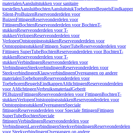
materialen
Aansluitstukken voor sanitaire
toestellen
Aansluitbochten
Aansluitstuk
Toebehoren
Beugels
Eindkappe
Silent-Pro
Buizen
Reserveonderdelen voor
Buizen
Fittingen
Reserveonderdelen voor
Fittingen
Bochten
Reserveonderdelen voor Bochten
T-
stukken
Reserveonderdelen voor T-
stukken
Verlopen
Reserveonderdelen voor
Verlopen
Ontstoppingsstukken
Reserveonderdelen voor
Ontstoppingsstukken
Fittingen SuperTube
Reserveonderdelen voor
Fittingen SuperTube
Bochten
Reserveonderdelen voor Bochten
T-
stukken
Reserveonderdelen voor T-
stukken
Verbindingen
Reserveonderdelen voor
Verbindingen
Steekverbindingen
Reserveonderdelen voor
Steekverbindingen
Klauwverbindingen
Overgangen op andere
materialen
Toebehoren
Reserveonderdelen voor
Toebehoren
Beugels
Eindkappen
Afdichtingen
Reserveonderdelen
voor Afdichtingen
Verbruiksmateriaal
Geberit
PE
Buizen
Fittingen
Reserveonderdelen voor Fittingen
Bochten
T-
stukken
Verlopen
Ontstoppingsstukken
Reserveonderdelen voor
Ontstoppingsstukken
Overgangen
Speciale
fittingen
Reserveonderdelen voor Speciale fittingen
Fittingen
SuperTube
Bochten
Speciale
fittingen
Verbindingen
Reserveonderdelen voor
Verbindingen
Lasverbindingen
Steekverbindingen
Reserveonderdelen
voor Steekverbindingen
Overgangen op andere