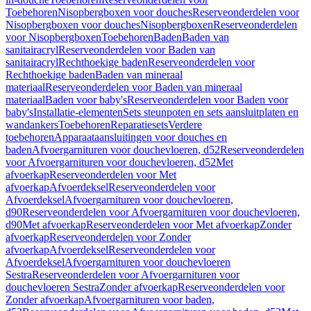
Toebehoren
Nisopbergboxen voor douches
Reserveonderdelen voor
Nisopbergboxen voor douches
Nisopbergboxen
Reserveonderdelen
voor Nisopbergboxen
Toebehoren
Baden
Baden van
sanitairacryl
Reserveonderdelen voor Baden van
sanitairacryl
Rechthoekige baden
Reserveonderdelen voor
Rechthoekige baden
Baden van mineraal
materiaal
Reserveonderdelen voor Baden van mineraal
materiaal
Baden voor baby's
Reserveonderdelen voor Baden voor
baby's
Installatie-elementen
Sets steunpoten en sets aansluitplaten en
wandankers
Toebehoren
Reparatiesets
Verdere
toebehoren
Apparaataansluitingen voor douches en
baden
Afvoergarnituren voor douchevloeren, d52
Reserveonderdelen
voor Afvoergarnituren voor douchevloeren, d52
Met
afvoerkap
Reserveonderdelen voor Met
afvoerkap
Afvoerdeksel
Reserveonderdelen voor
Afvoerdeksel
Afvoergarnituren voor douchevloeren,
d90
Reserveonderdelen voor Afvoergarnituren voor douchevloeren,
d90
Met afvoerkap
Reserveonderdelen voor Met afvoerkap
Zonder
afvoerkap
Reserveonderdelen voor Zonder
afvoerkap
Afvoerdeksel
Reserveonderdelen voor
Afvoerdeksel
Afvoergarnituren voor douchevloeren
Sestra
Reserveonderdelen voor Afvoergarnituren voor
douchevloeren Sestra
Zonder afvoerkap
Reserveonderdelen voor
Zonder afvoerkap
Afvoergarnituren voor baden,