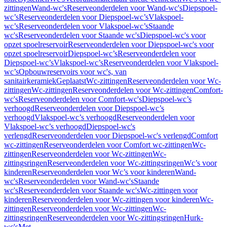
zittingen
Wand-wc's
Reserveonderdelen voor Wand-wc's
Diepspoel-
wc’s
Reserveonderdelen voor Diepspoel-wc’s
Vlakspoel-
wc’s
Reserveonderdelen voor Vlakspoel-wc’s
Staande
wc's
Reserveonderdelen voor Staande wc's
Diepspoel-wc's voor
opzet spoelreservoir
Reserveonderdelen voor Diepspoel-wc's voor
opzet spoelreservoir
Diepspoel-wc’s
Reserveonderdelen voor
Diepspoel-wc’s
Vlakspoel-wc’s
Reserveonderdelen voor Vlakspoel-
wc’s
Opbouwreservoirs voor wc's, van
sanitairkeramiek
Geplaatst
Wc-zittingen
Reserveonderdelen voor Wc-
zittingen
Wc-zittingen
Reserveonderdelen voor Wc-zittingen
Comfort-
wc's
Reserveonderdelen voor Comfort-wc's
Diepspoel-wc’s
verhoogd
Reserveonderdelen voor Diepspoel-wc’s
verhoogd
Vlakspoel-wc’s verhoogd
Reserveonderdelen voor
Vlakspoel-wc’s verhoogd
Diepspoel-wc's
verlengd
Reserveonderdelen voor Diepspoel-wc's verlengd
Comfort
wc-zittingen
Reserveonderdelen voor Comfort wc-zittingen
Wc-
zittingen
Reserveonderdelen voor Wc-zittingen
Wc-
zittingsringen
Reserveonderdelen voor Wc-zittingsringen
Wc’s voor
kinderen
Reserveonderdelen voor Wc’s voor kinderen
Wand-
wc's
Reserveonderdelen voor Wand-wc's
Staande
wc's
Reserveonderdelen voor Staande wc's
Wc-zittingen voor
kinderen
Reserveonderdelen voor Wc-zittingen voor kinderen
Wc-
zittingen
Reserveonderdelen voor Wc-zittingen
Wc-
zittingsringen
Reserveonderdelen voor Wc-zittingsringen
Hurk-
wc's
Met