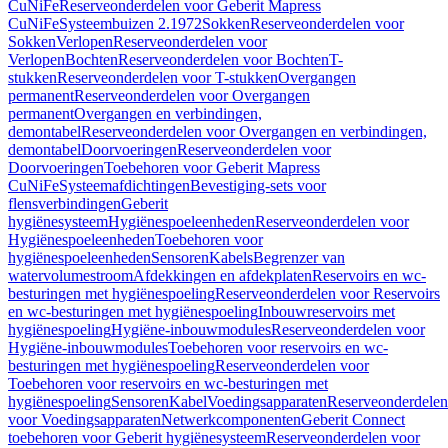
CuNiFe
Reserveonderdelen voor Geberit Mapress
CuNiFe
Systeembuizen 2.1972
Sokken
Reserveonderdelen voor
Sokken
Verlopen
Reserveonderdelen voor
Verlopen
Bochten
Reserveonderdelen voor Bochten
T-
stukken
Reserveonderdelen voor T-stukken
Overgangen
permanent
Reserveonderdelen voor Overgangen
permanent
Overgangen en verbindingen,
demontabel
Reserveonderdelen voor Overgangen en verbindingen,
demontabel
Doorvoeringen
Reserveonderdelen voor
Doorvoeringen
Toebehoren voor Geberit Mapress
CuNiFe
Systeemafdichtingen
Bevestiging-sets voor
flensverbindingen
Geberit
hygiënesysteem
Hygiënespoeleenheden
Reserveonderdelen voor
Hygiënespoeleenheden
Toebehoren voor
hygiënespoeleenheden
Sensoren
Kabels
Begrenzer van
watervolumestroom
Afdekkingen en afdekplaten
Reservoirs en wc-
besturingen met hygiënespoeling
Reserveonderdelen voor Reservoirs
en wc-besturingen met hygiënespoeling
Inbouwreservoirs met
hygiënespoeling
Hygiëne-inbouwmodules
Reserveonderdelen voor
Hygiëne-inbouwmodules
Toebehoren voor reservoirs en wc-
besturingen met hygiënespoeling
Reserveonderdelen voor
Toebehoren voor reservoirs en wc-besturingen met
hygiënespoeling
Sensoren
Kabel
Voedingsapparaten
Reserveonderdelen
voor Voedingsapparaten
Netwerkcomponenten
Geberit Connect
toebehoren voor Geberit hygiënesysteem
Reserveonderdelen voor