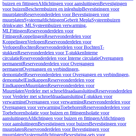
buizen en fittingen
Afdichtingen voor aansluitingen
Bevestigingen
voor buizen
Beschermbuizen en inleghulp
Bevestigingen voor
muurplaten
Reserveonderdelen voor Bevestigingen voor
muurplaten
Systeemafdichtingen
Geberit Mepla
Systeembuizen
drinkwater, ML
Systeembuizen verwarming,
ML
Fittingen
Reserveonderdelen voor
Fittingen
Koppelingen
Reserveonderdelen voor
Koppelingen
Verlopen
Reserveonderdelen voor
Verlopen
Bochten
Reserveonderdelen voor Bochten
T-
stukken
Reserveonderdelen voor T-stukken
Interne
circulatie
Reserveonderdelen voor Interne circulatie
Overgangen
permanent
Reserveonderdelen voor Overgangen
permanent
Overgangen en verbindingen,
demontabel
Reserveonderdelen voor Overgangen en verbindingen,
demontabel
Eindkappen
Reserveonderdelen voor
Eindkappen
Muurplaten
Reserveonderdelen voor
Muurplaten
Verdeler met schroefdraadaansluiting
Reserveonderdelen
voor Verdeler met schroefdraadaansluiting
T-stukken voor
verwarming
Overgangen voor verwarming
Reserveonderdelen voor
Overgangen voor verwarming
Toebehoren
Reserveonderdelen voor
Toebehoren
Isolatie voor buizen en fittingen
Isolatie voor
aansluitingen
Afdichtingen voor buizen en fittingen
Afdichtingen
voor aansluitingen
Bevestigingen voor buizen
Bevestigingen voor
muurplaten
Reserveonderdelen voor Bevestigingen voor
muurplaten
Systeemafdichtingen
Bevestiging-sets voor