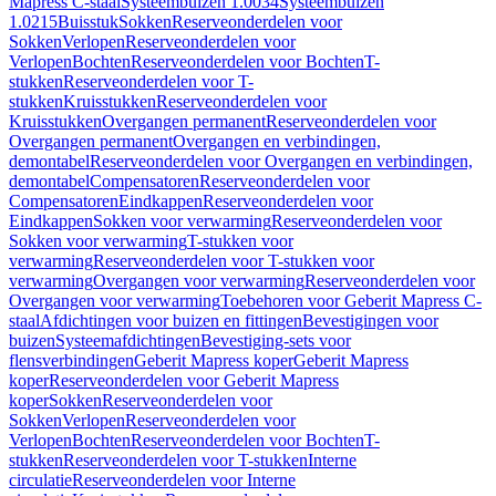
Mapress C-staal
Systeembuizen 1.0034
Systeembuizen
1.0215
Buisstuk
Sokken
Reserveonderdelen voor
Sokken
Verlopen
Reserveonderdelen voor
Verlopen
Bochten
Reserveonderdelen voor Bochten
T-
stukken
Reserveonderdelen voor T-
stukken
Kruisstukken
Reserveonderdelen voor
Kruisstukken
Overgangen permanent
Reserveonderdelen voor
Overgangen permanent
Overgangen en verbindingen,
demontabel
Reserveonderdelen voor Overgangen en verbindingen,
demontabel
Compensatoren
Reserveonderdelen voor
Compensatoren
Eindkappen
Reserveonderdelen voor
Eindkappen
Sokken voor verwarming
Reserveonderdelen voor
Sokken voor verwarming
T-stukken voor
verwarming
Reserveonderdelen voor T-stukken voor
verwarming
Overgangen voor verwarming
Reserveonderdelen voor
Overgangen voor verwarming
Toebehoren voor Geberit Mapress C-
staal
Afdichtingen voor buizen en fittingen
Bevestigingen voor
buizen
Systeemafdichtingen
Bevestiging-sets voor
flensverbindingen
Geberit Mapress koper
Geberit Mapress
koper
Reserveonderdelen voor Geberit Mapress
koper
Sokken
Reserveonderdelen voor
Sokken
Verlopen
Reserveonderdelen voor
Verlopen
Bochten
Reserveonderdelen voor Bochten
T-
stukken
Reserveonderdelen voor T-stukken
Interne
circulatie
Reserveonderdelen voor Interne