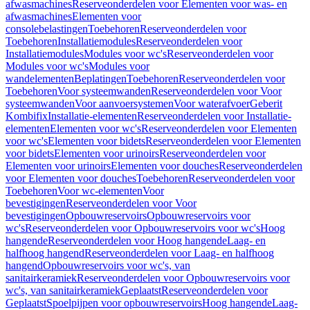
afwasmachines
Reserveonderdelen voor Elementen voor was- en
afwasmachines
Elementen voor
consolebelastingen
Toebehoren
Reserveonderdelen voor
Toebehoren
Installatiemodules
Reserveonderdelen voor
Installatiemodules
Modules voor wc's
Reserveonderdelen voor
Modules voor wc's
Modules voor
wandelementen
Beplatingen
Toebehoren
Reserveonderdelen voor
Toebehoren
Voor systeemwanden
Reserveonderdelen voor Voor
systeemwanden
Voor aanvoersystemen
Voor waterafvoer
Geberit
Kombifix
Installatie-elementen
Reserveonderdelen voor Installatie-
elementen
Elementen voor wc's
Reserveonderdelen voor Elementen
voor wc's
Elementen voor bidets
Reserveonderdelen voor Elementen
voor bidets
Elementen voor urinoirs
Reserveonderdelen voor
Elementen voor urinoirs
Elementen voor douches
Reserveonderdelen
voor Elementen voor douches
Toebehoren
Reserveonderdelen voor
Toebehoren
Voor wc-elementen
Voor
bevestigingen
Reserveonderdelen voor Voor
bevestigingen
Opbouwreservoirs
Opbouwreservoirs voor
wc's
Reserveonderdelen voor Opbouwreservoirs voor wc's
Hoog
hangende
Reserveonderdelen voor Hoog hangende
Laag- en
halfhoog hangend
Reserveonderdelen voor Laag- en halfhoog
hangend
Opbouwreservoirs voor wc's, van
sanitairkeramiek
Reserveonderdelen voor Opbouwreservoirs voor
wc's, van sanitairkeramiek
Geplaatst
Reserveonderdelen voor
Geplaatst
Spoelpijpen voor opbouwreservoirs
Hoog hangende
Laag-