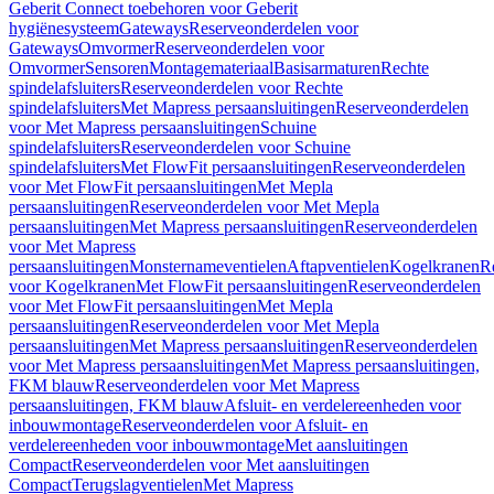
Geberit Connect toebehoren voor Geberit
hygiënesysteem
Gateways
Reserveonderdelen voor
Gateways
Omvormer
Reserveonderdelen voor
Omvormer
Sensoren
Montagemateriaal
Basisarmaturen
Rechte
spindelafsluiters
Reserveonderdelen voor Rechte
spindelafsluiters
Met Mapress persaansluitingen
Reserveonderdelen
voor Met Mapress persaansluitingen
Schuine
spindelafsluiters
Reserveonderdelen voor Schuine
spindelafsluiters
Met FlowFit persaansluitingen
Reserveonderdelen
voor Met FlowFit persaansluitingen
Met Mepla
persaansluitingen
Reserveonderdelen voor Met Mepla
persaansluitingen
Met Mapress persaansluitingen
Reserveonderdelen
voor Met Mapress
persaansluitingen
Monsternameventielen
Aftapventielen
Kogelkranen
R
voor Kogelkranen
Met FlowFit persaansluitingen
Reserveonderdelen
voor Met FlowFit persaansluitingen
Met Mepla
persaansluitingen
Reserveonderdelen voor Met Mepla
persaansluitingen
Met Mapress persaansluitingen
Reserveonderdelen
voor Met Mapress persaansluitingen
Met Mapress persaansluitingen,
FKM blauw
Reserveonderdelen voor Met Mapress
persaansluitingen, FKM blauw
Afsluit- en verdelereenheden voor
inbouwmontage
Reserveonderdelen voor Afsluit- en
verdelereenheden voor inbouwmontage
Met aansluitingen
Compact
Reserveonderdelen voor Met aansluitingen
Compact
Terugslagventielen
Met Mapress