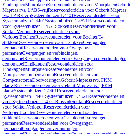
Eindkappen
Muurplaten
Reserveonderdelen voor Muurplaten
Geberit
Mapress rvs, LABS-vrij
Reserveonderdelen voor Geberit Mapress
rvs, LABS-vrij
Systeembuizen 1.4401
Reserveonderdelen voor
Systeembuizen 1.4401
Systeembuizen 1.4521
Reserveonderdelen
voor Systeembuizen 1.4521
Sokken
Reserveonderdelen voor
Sokken
Verlopen
Reserveonderdelen voor
Verlopen
Bochten
Reserveonderdelen voor Bochten
T-
stukken
Reserveonderdelen voor T-stukken
Overgangen
permanent
Reserveonderdelen voor Overgangen
permanent
Overgangen en verbindingen,
demontabel
Reserveonderdelen voor Overgangen en verbindingen,
demontabel
Eindkappen
Reserveonderdelen voor
Eindkappen
Muurplaten
Reserveonderdelen voor
Muurplaten
Compensatoren
Reserveonderdelen voor
Compensatoren
Doorvoeringen
Geberit Mapress rvs, FKM
blauw
Reserveonderdelen voor Geberit Mapress rvs, FKM
blauw
Systeembuizen 1.4401
Reserveonderdelen voor
Systeembuizen 1.4401
Systeembuizen 1.4521
Reserveonderdelen
voor Systeembuizen 1.4521
Buisstuk
Sokken
Reserveonderdelen
voor Sokken
Verlopen
Reserveonderdelen voor
Verlopen
Bochten
Reserveonderdelen voor Bochten
T-
stukken
Reserveonderdelen voor T-stukken
Overgangen
permanent
Reserveonderdelen voor Overgangen
permanent
Overgangen en verbindingen,
demontabel
Reserveonderdelen voor Overgangen en verbindingen,