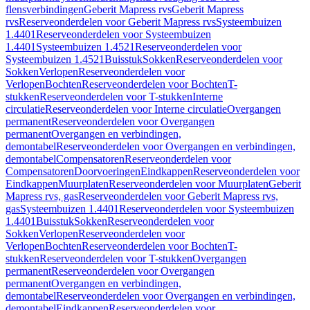
flensverbindingen
Geberit Mapress rvs
Geberit Mapress
rvs
Reserveonderdelen voor Geberit Mapress rvs
Systeembuizen
1.4401
Reserveonderdelen voor Systeembuizen
1.4401
Systeembuizen 1.4521
Reserveonderdelen voor
Systeembuizen 1.4521
Buisstuk
Sokken
Reserveonderdelen voor
Sokken
Verlopen
Reserveonderdelen voor
Verlopen
Bochten
Reserveonderdelen voor Bochten
T-
stukken
Reserveonderdelen voor T-stukken
Interne
circulatie
Reserveonderdelen voor Interne circulatie
Overgangen
permanent
Reserveonderdelen voor Overgangen
permanent
Overgangen en verbindingen,
demontabel
Reserveonderdelen voor Overgangen en verbindingen,
demontabel
Compensatoren
Reserveonderdelen voor
Compensatoren
Doorvoeringen
Eindkappen
Reserveonderdelen voor
Eindkappen
Muurplaten
Reserveonderdelen voor Muurplaten
Geberit
Mapress rvs, gas
Reserveonderdelen voor Geberit Mapress rvs,
gas
Systeembuizen 1.4401
Reserveonderdelen voor Systeembuizen
1.4401
Buisstuk
Sokken
Reserveonderdelen voor
Sokken
Verlopen
Reserveonderdelen voor
Verlopen
Bochten
Reserveonderdelen voor Bochten
T-
stukken
Reserveonderdelen voor T-stukken
Overgangen
permanent
Reserveonderdelen voor Overgangen
permanent
Overgangen en verbindingen,
demontabel
Reserveonderdelen voor Overgangen en verbindingen,
demontabel
Eindkappen
Reserveonderdelen voor