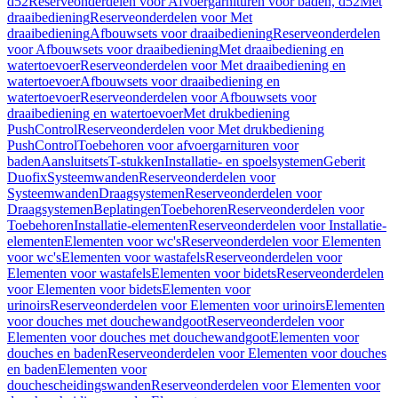
d52
Reserveonderdelen voor Afvoergarnituren voor baden, d52
Met
draaibediening
Reserveonderdelen voor Met
draaibediening
Afbouwsets voor draaibediening
Reserveonderdelen
voor Afbouwsets voor draaibediening
Met draaibediening en
watertoevoer
Reserveonderdelen voor Met draaibediening en
watertoevoer
Afbouwsets voor draaibediening en
watertoevoer
Reserveonderdelen voor Afbouwsets voor
draaibediening en watertoevoer
Met drukbediening
PushControl
Reserveonderdelen voor Met drukbediening
PushControl
Toebehoren voor afvoergarnituren voor
baden
Aansluitsets
T-stukken
Installatie- en spoelsystemen
Geberit
Duofix
Systeemwanden
Reserveonderdelen voor
Systeemwanden
Draagsystemen
Reserveonderdelen voor
Draagsystemen
Beplatingen
Toebehoren
Reserveonderdelen voor
Toebehoren
Installatie-elementen
Reserveonderdelen voor Installatie-
elementen
Elementen voor wc's
Reserveonderdelen voor Elementen
voor wc's
Elementen voor wastafels
Reserveonderdelen voor
Elementen voor wastafels
Elementen voor bidets
Reserveonderdelen
voor Elementen voor bidets
Elementen voor
urinoirs
Reserveonderdelen voor Elementen voor urinoirs
Elementen
voor douches met douchewandgoot
Reserveonderdelen voor
Elementen voor douches met douchewandgoot
Elementen voor
douches en baden
Reserveonderdelen voor Elementen voor douches
en baden
Elementen voor
douchescheidingswanden
Reserveonderdelen voor Elementen voor