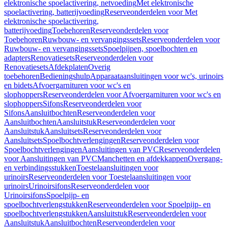
elektronische spoelactivering, netvoeding
Met elektronische
spoelactivering, batterijvoeding
Reserveonderdelen voor Met
elektronische spoelactivering,
batterijvoeding
Toebehoren
Reserveonderdelen voor
Toebehoren
Ruwbouw- en vervangingssets
Reserveonderdelen voor
Ruwbouw- en vervangingssets
Spoelpijpen, spoelbochten en
adapters
Renovatiesets
Reserveonderdelen voor
Renovatiesets
Afdekplaten
Overig
toebehoren
Bedieningshulp
Apparaataansluitingen voor wc's, urinoirs
en bidets
Afvoergarnituren voor wc's en
slophoppers
Reserveonderdelen voor Afvoergarnituren voor wc's en
slophoppers
Sifons
Reserveonderdelen voor
Sifons
Aansluitbochten
Reserveonderdelen voor
Aansluitbochten
Aansluitstuk
Reserveonderdelen voor
Aansluitstuk
Aansluitsets
Reserveonderdelen voor
Aansluitsets
Spoelbochtverlengingen
Reserveonderdelen voor
Spoelbochtverlengingen
Aansluitingen van PVC
Reserveonderdelen
voor Aansluitingen van PVC
Manchetten en afdekkappen
Overgang-
en verbindingsstukken
Toestelaansluitingen voor
urinoirs
Reserveonderdelen voor Toestelaansluitingen voor
urinoirs
Urinoirsifons
Reserveonderdelen voor
Urinoirsifons
Spoelpijp- en
spoelbochtverlengstukken
Reserveonderdelen voor Spoelpijp- en
spoelbochtverlengstukken
Aansluitstuk
Reserveonderdelen voor
Aansluitstuk
Aansluitbochten
Reserveonderdelen voor