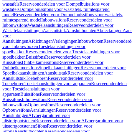
wastafels
Reserveonderdelen voor Dompelbuissifons voor
wastafels
Dompelbuissifons voor wastafels, ruimtesparend
model
Reserveonderdelen voor Dompelbuissifons voor wastafels,
ruimtesparend model
Inbouwsifons
Reserveonderdelen voor
Inbouwsifons
Wastafelaansluitingen
Reserveonderdelen voor
Wastafelaansluitingen
Aansluitstuk
Aansluitbochten
Abdeckungen
Aans
voor
Aansluitingen
Afdichtingen
Verlengingen
Inbouwboxen
Reserveonderd
voor Inbouwboxen
Toestelaansluitingen voor
spoelbakken
Reserveonderdelen voor Toestelaansluitingen voor
spoelbakken
Buissifons
Reserveonderdelen voor
Buissifons
Dubbelkamersifons
Reserveonderdelen voor
Dubbelkamersifons
Spoelbakaansluitingen
Reserveonderdelen voor
Spoelbakaansluitingen
Aansluitstuk
Reserveonderdelen voor
Aansluitstuk
Toebehoren
Reserveonderdelen voor
Toebehoren
Toestelaansluitingen voor apparaten
Reserveonderdelen
voor Toestelaansluitingen voor
apparaten
Buissifons
Reserveonderdelen voor
Buissifons
Inbouwsifons
Reserveonderdelen voor
Inbouwsifons
Opbouwsifons
Reserveonderdelen voor
Opbouwsifons
Aansluitingen
Reserveonderdelen voor
Aansluitingen
Afvoergarnituren voor
uitstortgootstenen
Reserveonderdelen voor Afvoergarnituren voor
uitstortgootstenen
Sifons
Reserveonderdelen voor
Sifons
Aansluitbochten
Reserveonderdelen voor