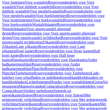
Voor fonteinen
Voor wastafels
Reserveonderdelen voor Voor
wastafels
Voor dubbele wastafels
Reserveonderdelen voor Voor
dubbele wastafels
Voor meubelwastafels
Reserveonderdelen voor
Voor meubelwastafels
Voor hoekfonteinen
Reserveonderdelen voor
Voor hoekfonteinen
Voor hoekwastafels
Reserveonderdelen voor
Voor hoekwastafels
Wastafelplaaten
Reserveonderdelen voor
Wastafelplaaten
Voor opzetwastafel afgerond
design
Reserveonderdelen voor Voor opzetwastafel afgerond
design
Voor opzetwastafel rechthoekig
Reserveonderdelen voor Voor
opzetwastafel rechthoekig
Zijkasten
Reserveonderdelen voor
Zijkasten
Lage zijkasten
Reserveonderdelen voor Lage
zijkasten
Hoge kasten
Reserveonderdelen voor Hoge kasten
Half
hoge kasten
Reserveonderdelen voor Half hoge
kasten
Hangkasten
Reserveonderdelen voor Hangkasten
Ander
badkamermeubilair
Reserveonderdelen voor Ander
badkamermeubilair
Planchet
Reserveonderdelen voor
Planchet
Toebehoren
Reserveonderdelen voor Toebehoren
Lade-
indelers voor schuifladen en indelingsboxen
Handdoekhouders en
handdoekhaken
Lichtelementen
Houder voor wastafelplaten
Greep
Set
steunpoten
Magneetwanden
Contactdozen
Reserveonderdelen voor
Contactdozen
Verdere toebehoren
Spiegels en
spiegelkasten
Spiegel
Reserveonderdelen voor Spiegel
Met
geïntegreerde verlichting
Reserveonderdelen voor Met geïntegreerde
verlichting
Spiegelkasten
Reserveonderdelen voor Spiegelkasten
Met
geïntegreerde verlichting
Reserveonderdelen voor Met geïntegreerde