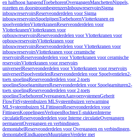
en halfhoog hangend
Toebehoren
Overgangen
Manchetten
Nippels,
rozetten en doorstroombegrenzers
Inbouwreservoirs
Sigma
inbouwreservoirs
Reserveonderdelen voor Sigma
inbouwreservoirs
Spoelpijpen
Toebehoren
Vlotterkranen en
spoelventielen
Vlotterkranen
Reserveonderdelen voor
Vlotterkranen
Vlotterkranen voor
opbouwreservoirs
Reserveonderdelen voor Vlotterkranen voor
opbouwreservoirs
Vlotterkranen voor
inbouwreservoirs
Reserveonderdelen voor Vlotterkranen voor
inbouwreservoirs
Vlotterkranen voor ceramische
reservoirs
Reserveonderdelen voor Vlotterkranen voor ceramische
reservoirs
Vlotterkranen voor reservoirs
universeel
Reserveonderdelen voor Vlotterkranen voor reservoirs
universeel
Spoelventielen
Reserveonderdelen voor Spoelventielen
2-
toets spoeling
Reserveonderdelen voor 2-toets
spoeling
Spoelgarnituren
Reserveonderdelen voor Spoelgarnituren
2-
toets spoeling
Reserveonderdelen voor 2-toets
spoeling
Toebehoren
Overgangen
Aanvoersystemen
Geberit
FlowFit
Systeembuizen ML
Systeembuizen verwarming
ML
Systeembuizen SL
Fittingen
Reserveonderdelen voor
Fittingen
Koppelingen
Verlopen
Bochten
T-stukken
Interne
circulatie
Reserveonderdelen voor Interne circulatie
Overgangen
permanent
Overgangen en verbindingen,
demontabel
Reserveonderdelen voor Overgangen en verbindingen,
demontabel
Eindkappen
Muurplaten
Verdeler met