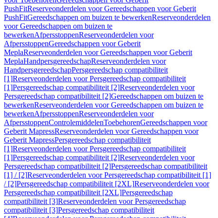
PushFit
Reserveonderdelen voor Gereedschappen voor Geberit
PushFit
Gereedschappen om buizen te bewerken
Reserveonderdelen
voor Gereedschappen om buizen te
bewerken
Afpersstoppen
Reserveonderdelen voor
Afpersstoppen
Gereedschappen voor Geberit
Mepla
Reserveonderdelen voor Gereedschappen voor Geberit
Mepla
Handpersgereedschap
Reserveonderdelen voor
Handpersgereedschap
Persgereedschap compatibiliteit
[1]
Reserveonderdelen voor Persgereedschap compatibiliteit
[1]
Persgereedschap compatibiliteit [2]
Reserveonderdelen voor
Persgereedschap compatibiliteit [2]
Gereedschappen om buizen te
bewerken
Reserveonderdelen voor Gereedschappen om buizen te
bewerken
Afpersstoppen
Reserveonderdelen voor
Afpersstoppen
Controlemiddelen
Toebehoren
Gereedschappen voor
Geberit Mapress
Reserveonderdelen voor Gereedschappen voor
Geberit Mapress
Persgereedschap compatibiliteit
[1]
Reserveonderdelen voor Persgereedschap compatibiliteit
[1]
Persgereedschap compatibiliteit [2]
Reserveonderdelen voor
Persgereedschap compatibiliteit [2]
Persgereedschap compatibiliteit
[1] / [2]
Reserveonderdelen voor Persgereedschap compatibiliteit [1]
/ [2]
Persgereedschap compatibiliteit [2XL]
Reserveonderdelen voor
Persgereedschap compatibiliteit [2XL]
Persgereedschap
compatibiliteit [3]
Reserveonderdelen voor Persgereedschap
compatibiliteit [3]
Persgereedschap compatibiliteit