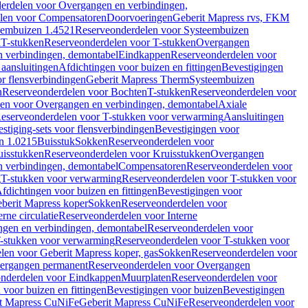
erdelen voor Overgangen en verbindingen,
len voor Compensatoren
Doorvoeringen
Geberit Mapress rvs, FKM
eembuizen 1.4521
Reserveonderdelen voor Systeembuizen
n
T-stukken
Reserveonderdelen voor T-stukken
Overgangen
 verbindingen, demontabel
Eindkappen
Reserveonderdelen voor
 aansluitingen
Afdichtingen voor buizen en fittingen
Bevestigingen
or flensverbindingen
Geberit Mapress Therm
Systeembuizen
n
Reserveonderdelen voor Bochten
T-stukken
Reserveonderdelen voor
en voor Overgangen en verbindingen, demontabel
Axiale
eserveonderdelen voor T-stukken voor verwarming
Aansluitingen
stiging-sets voor flensverbindingen
Bevestigingen voor
n 1.0215
Buisstuk
Sokken
Reserveonderdelen voor
uisstukken
Reserveonderdelen voor Kruisstukken
Overgangen
 verbindingen, demontabel
Compensatoren
Reserveonderdelen voor
g
T-stukken voor verwarming
Reserveonderdelen voor T-stukken voor
fdichtingen voor buizen en fittingen
Bevestigingen voor
berit Mapress koper
Sokken
Reserveonderdelen voor
erne circulatie
Reserveonderdelen voor Interne
gen en verbindingen, demontabel
Reserveonderdelen voor
-stukken voor verwarming
Reserveonderdelen voor T-stukken voor
len voor Geberit Mapress koper, gas
Sokken
Reserveonderdelen voor
ergangen permanent
Reserveonderdelen voor Overgangen
nderdelen voor Eindkappen
Muurplaten
Reserveonderdelen voor
 voor buizen en fittingen
Bevestigingen voor buizen
Bevestigingen
t Mapress CuNiFe
Geberit Mapress CuNiFe
Reserveonderdelen voor