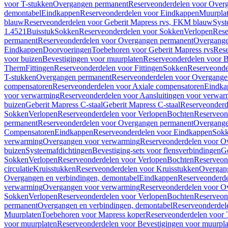
voor T-stukken
Overgangen permanent
Reserveonderdelen voor Over
demontabel
Eindkappen
Reserveonderdelen voor Eindkappen
Muurpla
blauw
Reserveonderdelen voor Geberit Mapress rvs, FKM blauw
Syst
1.4521
Buisstuk
Sokken
Reserveonderdelen voor Sokken
Verlopen
Rese
permanent
Reserveonderdelen voor Overgangen permanent
Overgange
Eindkappen
Doorvoeringen
Toebehoren voor Geberit Mapress rvs
Rese
voor buizen
Bevestigingen voor muurplaten
Reserveonderdelen voor B
Therm
Fittingen
Reserveonderdelen voor Fittingen
Sokken
Reserveonde
T-stukken
Overgangen permanent
Reserveonderdelen voor Overgange
compensatoren
Reserveonderdelen voor Axiale compensatoren
Eindka
voor verwarming
Reserveonderdelen voor Aansluitingen voor verwar
buizen
Geberit Mapress C-staal
Geberit Mapress C-staal
Reserveonderd
Sokken
Verlopen
Reserveonderdelen voor Verlopen
Bochten
Reserveon
permanent
Reserveonderdelen voor Overgangen permanent
Overgange
Compensatoren
Eindkappen
Reserveonderdelen voor Eindkappen
Sokk
verwarming
Overgangen voor verwarming
Reserveonderdelen voor O
buizen
Systeemafdichtingen
Bevestiging-sets voor flensverbindingen
Ge
Sokken
Verlopen
Reserveonderdelen voor Verlopen
Bochten
Reserveon
circulatie
Kruisstukken
Reserveonderdelen voor Kruisstukken
Overgan
Overgangen en verbindingen, demontabel
Eindkappen
Reserveonderd
verwarming
Overgangen voor verwarming
Reserveonderdelen voor O
Sokken
Verlopen
Reserveonderdelen voor Verlopen
Bochten
Reserveon
permanent
Overgangen en verbindingen, demontabel
Reserveonderdel
Muurplaten
Toebehoren voor Mapress koper
Reserveonderdelen voor 
voor muurplaten
Reserveonderdelen voor Bevestigingen voor muurpla