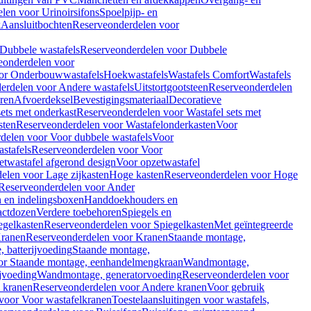
len voor Urinoirsifons
Spoelpijp- en
k
Aansluitbochten
Reserveonderdelen voor
Dubbele wastafels
Reserveonderdelen voor Dubbele
eonderdelen voor
or Onderbouwwastafels
Hoekwastafels
Wastafels Comfort
Wastafels
erdelen voor Andere wastafels
Uitstortgootsteen
Reserveonderdelen
ren
Afvoerdeksel
Bevestigingsmateriaal
Decoratieve
sets met onderkast
Reserveonderdelen voor Wastafel sets met
sten
Reserveonderdelen voor Wastafelonderkasten
Voor
delen voor Voor dubbele wastafels
Voor
stafels
Reserveonderdelen voor Voor
twastafel afgerond design
Voor opzetwastafel
elen voor Lage zijkasten
Hoge kasten
Reserveonderdelen voor Hoge
Reserveonderdelen voor Ander
n en indelingsboxen
Handdoekhouders en
actdozen
Verdere toebehoren
Spiegels en
egelkasten
Reserveonderdelen voor Spiegelkasten
Met geïntegreerde
ranen
Reserveonderdelen voor Kranen
Staande montage,
 batterijvoeding
Staande montage,
or Staande montage, eenhandelmengkraan
Wandmontage,
jvoeding
Wandmontage, generatorvoeding
Reserveonderdelen voor
 kranen
Reserveonderdelen voor Andere kranen
Voor gebruik
voor Voor wastafelkranen
Toestelaansluitingen voor wastafels,