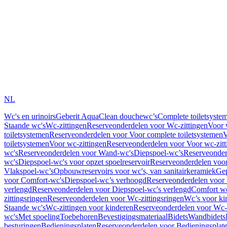
NL
Wc's en urinoirs
Geberit AquaClean douchewc’s
Complete toiletsyste
Staande wc's
Wc-zittingen
Reserveonderdelen voor Wc-zittingen
Voor 
toiletsystemen
Reserveonderdelen voor Voor complete toiletsystemen
V
toiletsystemen
Voor wc-zittingen
Reserveonderdelen voor Voor wc-zitt
wc's
Reserveonderdelen voor Wand-wc's
Diepspoel-wc’s
Reserveonder
wc's
Diepspoel-wc's voor opzet spoelreservoir
Reserveonderdelen voor
Vlakspoel-wc’s
Opbouwreservoirs voor wc's, van sanitairkeramiek
Gep
voor Comfort-wc's
Diepspoel-wc’s verhoogd
Reserveonderdelen voor
verlengd
Reserveonderdelen voor Diepspoel-wc's verlengd
Comfort wc
zittingsringen
Reserveonderdelen voor Wc-zittingsringen
Wc’s voor ki
Staande wc's
Wc-zittingen voor kinderen
Reserveonderdelen voor Wc-z
wc's
Met spoeling
Toebehoren
Bevestigingsmateriaal
Bidets
Wandbidets
besturingen
Bedieningsplaten
Reserveonderdelen voor Bedieningsplat