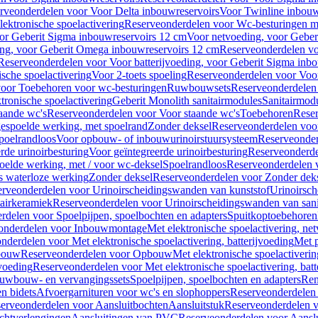
rveonderdelen voor Voor Delta inbouwreservoirs
Voor Twinline inbouw
ektronische spoelactivering
Reserveonderdelen voor Wc-besturingen met
or Geberit Sigma inbouwreservoirs 12 cm
Voor netvoeding, voor Geber
ng, voor Geberit Omega inbouwreservoirs 12 cm
Reserveonderdelen vo
Reserveonderdelen voor Voor batterijvoeding, voor Geberit Sigma inb
sche spoelactivering
Voor 2-toets spoeling
Reserveonderdelen voor Voor
oor Toebehoren voor wc-besturingen
Ruwbouwsets
Reserveonderdele
ronische spoelactivering
Geberit Monolith sanitairmodules
Sanitairmod
aande wc's
Reserveonderdelen voor Voor staande wc's
Toebehoren
Rese
gespoelde werking, met spoelrand
Zonder deksel
Reserveonderdelen voo
poelrandloos
Voor opbouw- of inbouwurinoirstuursysteem
Reserveonder
de urinoirbesturing
Voor geïntegreerde urinoirbesturing
Reserveonderdel
oelde werking, met / voor wc-deksel
Spoelrandloos
Reserveonderdelen 
s waterloze werking
Zonder deksel
Reserveonderdelen voor Zonder dek
rveonderdelen voor Urinoirscheidingswanden van kunststof
Urinoirsc
airkeramiek
Reserveonderdelen voor Urinoirscheidingswanden van sani
rdelen voor Spoelpijpen, spoelbochten en adapters
Spuitkoptoebehoren
onderdelen voor Inbouwmontage
Met elektronische spoelactivering, ne
nderdelen voor Met elektronische spoelactivering, batterijvoeding
Met p
bouw
Reserveonderdelen voor Opbouw
Met elektronische spoelactiveri
jvoeding
Reserveonderdelen voor Met elektronische spoelactivering, batt
uwbouw- en vervangingssets
Spoelpijpen, spoelbochten en adapters
Ren
en bidets
Afvoergarnituren voor wc's en slophoppers
Reserveonderdelen 
erveonderdelen voor Aansluitbochten
Aansluitstuk
Reserveonderdelen v
chtverlengingen
Aansluitingen van PVC
Reserveonderdelen voor Aansl