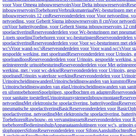
voor Voor Omega inbouwreservoirs
Voor Delta inbouwreservoirs
Rese
inbouwreservoirs
Toebehoren
Verbruiksmateriaal
Wc-besturingen met el
inbouwreservoirs 12 cm
Reserveonderdelen voor Voor netvoeding, vo
netvoeding, voor Geberit Sigma inbouwreservoirs 8 cm
Voor netvoedi
cm
Voor batterijvoeding, voor Geberit Sigma inbouwreservoirs 12 cm
spoelactivering
Reserveonderdelen voor Wc-besturingen met pneumati
1-toets spoeling
Toebehoren voor wc-besturingen
Reserveonderdelen v
spoelactivering
Reserveonderdelen voor Voor wc-besturingen met elekt
wc's
Voor wand-wc's
Reserveonderdelen voor Voor wand-wc's
Voor st
gespoelde werking, met spoelrand
Reserveonderdelen voor Urinoirs, 
spoelrandloos
Reserveonderdelen voor Urinoirs, gespoelde werking, s
geïntegreerde urinoirbesturing
Reserveonderdelen voor Met geïntegreer
werking, met / voor wc-deksel
Reserveonderdelen voor Urinoirs, gesp
spoelrand
Urinoirs waterloze werking
Reserveonderdelen voor Urinoir
Urinoirscheidingswanden
Urinoirscheidingswanden van kunststof
Rese
Urinoirscheidingswanden van glas
Urinoirscheidingswanden van sanit
en sifontoebehoren
Spoelpijpen, spoelbochten en adapters
Reserveonde
voor sanitaire toestellen
Urinoirstuursystemen
Inbouwmontage
Reserve
netvoeding
Met elektronische spoelactivering, batterijvoeding
Reserveo
pneumatische spoelactivering
Basic
Reserveonderdelen voor Basic
Op
spoelactivering, netvoeding
Met elektronische spoelactivering, batteri
Toebehoren
Ruwbouw- en vervangingssets
Reserveonderdelen voor R
toebehoren
Bedieningshulp
Apparaataansluitingen voor wc's, urinoirs 
slophoppers
Sifons
Reserveonderdelen voor Sifons
Aansluitbochten
Res
Aansluitsets
Spoelbochtverlengingen
Reserveonderdelen voor Spoelbo