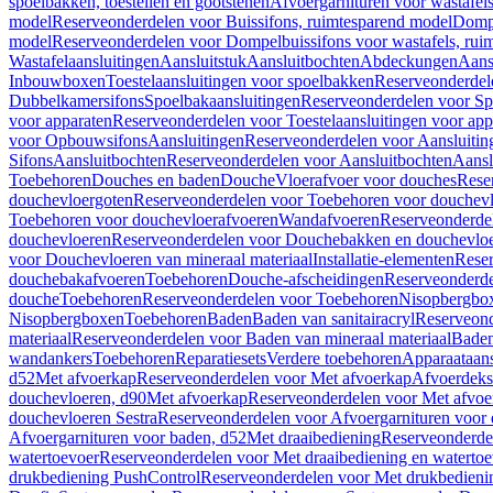
spoelbakken, toestellen en gootstenen
Afvoergarnituren voor wastafel
model
Reserveonderdelen voor Buissifons, ruimtesparend model
Dompe
model
Reserveonderdelen voor Dompelbuissifons voor wastafels, rui
Wastafelaansluitingen
Aansluitstuk
Aansluitbochten
Abdeckungen
Aans
Inbouwboxen
Toestelaansluitingen voor spoelbakken
Reserveonderdele
Dubbelkamersifons
Spoelbakaansluitingen
Reserveonderdelen voor Sp
voor apparaten
Reserveonderdelen voor Toestelaansluitingen voor app
voor Opbouwsifons
Aansluitingen
Reserveonderdelen voor Aansluitin
Sifons
Aansluitbochten
Reserveonderdelen voor Aansluitbochten
Aansl
Toebehoren
Douches en baden
Douche
Vloerafvoer voor douches
Rese
douchevloergoten
Reserveonderdelen voor Toebehoren voor douchev
Toebehoren voor douchevloerafvoeren
Wandafvoeren
Reserveonderde
douchevloeren
Reserveonderdelen voor Douchebakken en douchevlo
voor Douchevloeren van mineraal materiaal
Installatie-elementen
Reser
douchebakafvoeren
Toebehoren
Douche-afscheidingen
Reserveonderde
douche
Toebehoren
Reserveonderdelen voor Toebehoren
Nisopbergbo
Nisopbergboxen
Toebehoren
Baden
Baden van sanitairacryl
Reserveond
materiaal
Reserveonderdelen voor Baden van mineraal materiaal
Baden
wandankers
Toebehoren
Reparatiesets
Verdere toebehoren
Apparaataans
d52
Met afvoerkap
Reserveonderdelen voor Met afvoerkap
Afvoerdeks
douchevloeren, d90
Met afvoerkap
Reserveonderdelen voor Met afvoe
douchevloeren Sestra
Reserveonderdelen voor Afvoergarnituren voor 
Afvoergarnituren voor baden, d52
Met draaibediening
Reserveonderde
watertoevoer
Reserveonderdelen voor Met draaibediening en watertoe
drukbediening PushControl
Reserveonderdelen voor Met drukbedieni