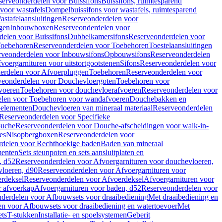
serveonderdelen voor Buissifons
Buissifons, ruimtesparend
voor wastafels
Dompelbuissifons voor wastafels, ruimtesparend
astafelaansluitingen
Reserveonderdelen voor
gen
Inbouwboxen
Reserveonderdelen voor
delen voor Buissifons
Dubbelkamersifons
Reserveonderdelen voor
oebehoren
Reserveonderdelen voor Toebehoren
Toestelaansluitingen
rveonderdelen voor Inbouwsifons
Opbouwsifons
Reserveonderdelen
oergarnituren voor uitstortgootstenen
Sifons
Reserveonderdelen voor
erdelen voor Afvoerpluggen
Toebehoren
Reserveonderdelen voor
veonderdelen voor Douchevloergoten
Toebehoren voor
voeren
Toebehoren voor douchevloerafvoeren
Reserveonderdelen voor
len voor Toebehoren voor wandafvoeren
Douchebakken en
-elementen
Douchevloeren van mineraal materiaal
Reserveonderdelen
Reserveonderdelen voor Specifieke
ouche
Reserveonderdelen voor Douche-afscheidingen voor walk-in-
es
Nisopbergboxen
Reserveonderdelen voor
delen voor Rechthoekige baden
Baden van mineraal
ementen
Sets steunpoten en sets aansluitplaten en
, d52
Reserveonderdelen voor Afvoergarnituren voor douchevloeren,
vloeren, d90
Reserveonderdelen voor Afvoergarnituren voor
rdeksel
Reserveonderdelen voor Afvoerdeksel
Afvoergarnituren voor
 afvoerkap
Afvoergarnituren voor baden, d52
Reserveonderdelen voor
derdelen voor Afbouwsets voor draaibediening
Met draaibediening en
n voor Afbouwsets voor draaibediening en watertoevoer
Met
ets
T-stukken
Installatie- en spoelsystemen
Geberit