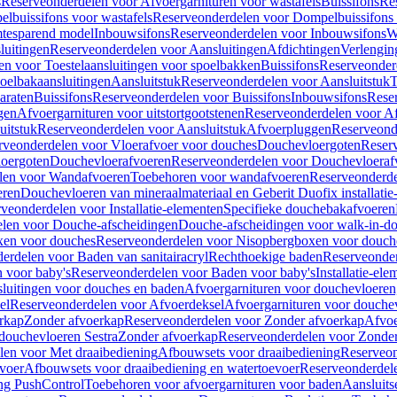
s
Reserveonderdelen voor Afvoergarnituren voor wastafels
Buissifons
Re
lbuissifons voor wastafels
Reserveonderdelen voor Dompelbuissifons 
mtesparend model
Inbouwsifons
Reserveonderdelen voor Inbouwsifons
W
luitingen
Reserveonderdelen voor Aansluitingen
Afdichtingen
Verlengin
n voor Toestelaansluitingen voor spoelbakken
Buissifons
Reserveonder
oelbakaansluitingen
Aansluitstuk
Reserveonderdelen voor Aansluitstuk
T
araten
Buissifons
Reserveonderdelen voor Buissifons
Inbouwsifons
Rese
gen
Afvoergarnituren voor uitstortgootstenen
Reserveonderdelen voor Afv
uitstuk
Reserveonderdelen voor Aansluitstuk
Afvoerpluggen
Reserveond
rveonderdelen voor Vloerafvoer voor douches
Douchevloergoten
Reser
loergoten
Douchevloerafvoeren
Reserveonderdelen voor Douchevloeraf
len voor Wandafvoeren
Toebehoren voor wandafvoeren
Reserveonderde
eren
Douchevloeren van mineraalmateriaal en Geberit Duofix installatie
veonderdelen voor Installatie-elementen
Specifieke douchebakafvoeren
len voor Douche-afscheidingen
Douche-afscheidingen voor walk-in-d
xen voor douches
Reserveonderdelen voor Nisopbergboxen voor douch
erdelen voor Baden van sanitairacryl
Rechthoekige baden
Reserveonder
 voor baby's
Reserveonderdelen voor Baden voor baby's
Installatie-el
luitingen voor douches en baden
Afvoergarnituren voor douchevloeren
el
Reserveonderdelen voor Afvoerdeksel
Afvoergarnituren voor douche
rkap
Zonder afvoerkap
Reserveonderdelen voor Zonder afvoerkap
Afvoe
douchevloeren Sestra
Zonder afvoerkap
Reserveonderdelen voor Zonder
len voor Met draaibediening
Afbouwsets voor draaibediening
Reserveon
voer
Afbouwsets voor draaibediening en watertoevoer
Reserveonderdele
ng PushControl
Toebehoren voor afvoergarnituren voor baden
Aansluits