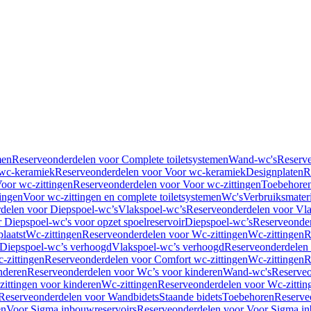
men
Reserveonderdelen voor Complete toiletsystemen
Wand-wc's
Reserv
wc-keramiek
Reserveonderdelen voor Voor wc-keramiek
Designplaten
R
oor wc-zittingen
Reserveonderdelen voor Voor wc-zittingen
Toebehore
ingen
Voor wc-zittingen en complete toiletsystemen
Wc's
Verbruiksmater
delen voor Diepspoel-wc’s
Vlakspoel-wc’s
Reserveonderdelen voor Vla
 Diepspoel-wc's voor opzet spoelreservoir
Diepspoel-wc’s
Reserveonder
laatst
Wc-zittingen
Reserveonderdelen voor Wc-zittingen
Wc-zittingen
R
 Diepspoel-wc’s verhoogd
Vlakspoel-wc’s verhoogd
Reserveonderdelen
-zittingen
Reserveonderdelen voor Comfort wc-zittingen
Wc-zittingen
R
nderen
Reserveonderdelen voor Wc’s voor kinderen
Wand-wc's
Reserveo
ittingen voor kinderen
Wc-zittingen
Reserveonderdelen voor Wc-zittin
Reserveonderdelen voor Wandbidets
Staande bidets
Toebehoren
Reserve
en
Voor Sigma inbouwreservoirs
Reserveonderdelen voor Voor Sigma in