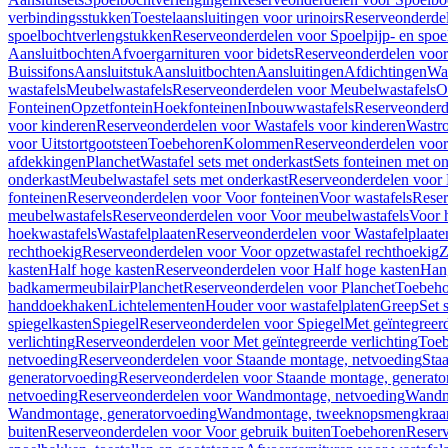
verbindingsstukken
Toestelaansluitingen voor urinoirs
Reserveonderdel
spoelbochtverlengstukken
Reserveonderdelen voor Spoelpijp- en spoe
Aansluitbochten
Afvoergarnituren voor bidets
Reserveonderdelen voor 
Buissifons
Aansluitstuk
Aansluitbochten
Aansluitingen
Afdichtingen
Was
wastafels
Meubelwastafels
Reserveonderdelen voor Meubelwastafels
O
Fonteinen
Opzetfontein
Hoekfonteinen
Inbouwwastafels
Reserveonderd
voor kinderen
Reserveonderdelen voor Wastafels voor kinderen
Wastr
voor Uitstortgootsteen
Toebehoren
Kolommen
Reserveonderdelen vo
afdekkingen
Planchet
Wastafel sets met onderkast
Sets fonteinen met o
onderkast
Meubelwastafel sets met onderkast
Reserveonderdelen voor 
fonteinen
Reserveonderdelen voor Voor fonteinen
Voor wastafels
Reser
meubelwastafels
Reserveonderdelen voor Voor meubelwastafels
Voor 
hoekwastafels
Wastafelplaaten
Reserveonderdelen voor Wastafelplaate
rechthoekig
Reserveonderdelen voor Voor opzetwastafel rechthoekig
Z
kasten
Half hoge kasten
Reserveonderdelen voor Half hoge kasten
Han
badkamermeubilair
Planchet
Reserveonderdelen voor Planchet
Toebeho
handdoekhaken
Lichtelementen
Houder voor wastafelplaten
Greep
Set 
spiegelkasten
Spiegel
Reserveonderdelen voor Spiegel
Met geïntegreerd
verlichting
Reserveonderdelen voor Met geïntegreerde verlichting
Toeb
netvoeding
Reserveonderdelen voor Staande montage, netvoeding
Sta
generatorvoeding
Reserveonderdelen voor Staande montage, generato
netvoeding
Reserveonderdelen voor Wandmontage, netvoeding
Wandmo
Wandmontage, generatorvoeding
Wandmontage, tweeknopsmengkraa
buiten
Reserveonderdelen voor Voor gebruik buiten
Toebehoren
Reser