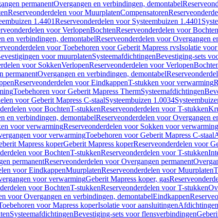
gangen permanent
Overgangen en verbindingen, demontabel
Reserveond
ten
Reserveonderdelen voor Muurplaten
Compensatoren
Reserveonderde
eembuizen 1.4401
Reserveonderdelen voor Systeembuizen 1.4401
Syst
rveonderdelen voor Verlopen
Bochten
Reserveonderdelen voor Bochte
n en verbindingen, demontabel
Reserveonderdelen voor Overgangen en
rveonderdelen voor Toebehoren voor Geberit Mapress rvs
Isolatie voor
evestigingen voor muurplaten
Systeemafdichtingen
Bevestiging-sets vo
rdelen voor Sokken
Verlopen
Reserveonderdelen voor Verlopen
Bochte
n permanent
Overgangen en verbindingen, demontabel
Reserveonderdel
ppen
Reserveonderdelen voor Eindkappen
T-stukken voor verwarming
R
ming
Toebehoren voor Geberit Mapress Therm
Systeemafdichtingen
Beve
elen voor Geberit Mapress C-staal
Systeembuizen 1.0034
Systeembuize
derdelen voor Bochten
T-stukken
Reserveonderdelen voor T-stukken
Kr
n en verbindingen, demontabel
Reserveonderdelen voor Overgangen en
en voor verwarming
Reserveonderdelen voor Sokken voor verwarmin
vergangen voor verwarming
Toebehoren voor Geberit Mapress C-staal
A
berit Mapress koper
Geberit Mapress koper
Reserveonderdelen voor Ge
derdelen voor Bochten
T-stukken
Reserveonderdelen voor T-stukken
Int
gen permanent
Reserveonderdelen voor Overgangen permanent
Overgan
elen voor Eindkappen
Muurplaten
Reserveonderdelen voor Muurplaten
T
vergangen voor verwarming
Geberit Mapress koper, gas
Reserveonderde
derdelen voor Bochten
T-stukken
Reserveonderdelen voor T-stukken
Ov
en voor Overgangen en verbindingen, demontabel
Eindkappen
Reserveo
Toebehoren voor Mapress koper
Isolatie voor aansluitingen
Afdichtingen
ten
Systeemafdichtingen
Bevestiging-sets voor flensverbindingen
Geberi