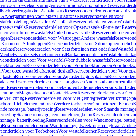
en voor Toestelaansluitingen voor urinoirs
Urinoirsifons
Reserveonderde
lbochtverlengstukken
Aansluitstuk
Reserveonderdelen voor Aansluitstu
Afvoergarnituren voor bidets
Buissifons
Reserveonderdelen voor
tafelopstellingen
Wastafels
Wastafels
Reserveonderdelen voor Wastafels
pzetwastafels
Reserveonderdelen voor Opzetwastafels
Fonteinen
Reserv
elen voor Inbouwwastafels
Onderbouwwastafels
Reserveonderdelen vo
oggen
Reserveonderdelen voor Wastroggen
Andere wastafels
Reserveond
or Kolommen
Sifonkappen
Reserveonderdelen voor Sifonkappen
Toebeho
nderkast
Reserveonderdelen voor Sets fonteinen met onderkast
Wastafel 
Meubelwastafel sets met onderkast
Badkamermeubilair
Wastafelonderka
veonderdelen voor Voor wastafels
Voor dubbele wastafels
Reserveonder
hoekfonteinen
Reserveonderdelen voor Voor hoekfonteinen
Voor hoekwa
n
Voor opzetwastafel afgerond design
Reserveonderdelen voor Voor opze
ijkasten
Reserveonderdelen voor Zijkasten
Lage zijkasten
Reserveonderd
gkasten
Reserveonderdelen voor Hangkasten
Ander badkamermeubilair
ren
Reserveonderdelen voor Toebehoren
Lade-indelers voor schuiflade
steunpoten
Magneetwanden
Contactdozen
Reserveonderdelen voor Cont
e verlichting
Reserveonderdelen voor Met geïntegreerde verlichting
Spi
ehoren
Lichtelementen
Greep
Verdere toebehoren
Contactdozen
Kranen
K
ande montage, batterijvoeding
Reserveonderdelen voor Staande montage,
rvoeding
Staande montage, eenhandelmengkraan
Reserveonderdelen vo
ntage, batterijvoeding
Reserveonderdelen voor Wandmontage, batteri
n
Reserveonderdelen voor Wandmontage, tweeknopsmengkraan
Andere
veonderdelen voor Toebehoren
Voor wastafelkranen
Reserveonderdelen 