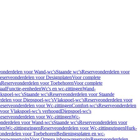
eonderdelen voor Wand-wc's
Staande wc's
Reserveonderdelen voor
eserveonderdelen voor Designplaten
Voor complete
n
Reserveonderdelen voor Toebehoren
Voor complete
iaal
Functie-eenheden
Wc's en wc-zittingen
Wand-
kspoel-wc’s
Staande wc's
Reserveonderdelen voor Staande
delen voor Diepspoel-wc’s
Vlakspoel-wc’s
Reserveonderdelen voor
eserveonderdelen voor Wc-zittingen
Comfort-wc's
Reserveonderdelen
 voor Vlakspoel-wc’s verhoogd
Diepspoel-wc's
eserveonderdelen voor Wc-zittingen
Wc-
nderdelen voor Wand-wc's
Staande wc's
Reserveonderdelen voor
gen
Wc-zittingsringen
Reserveonderdelen voor Wc-zittingsringen
Hurk-
onderdelen voor Toebehoren
Bedieningsplaten en wc-
bouwreservoirs
Voor Omega inbouwreservoirs
Reserveonderdelen