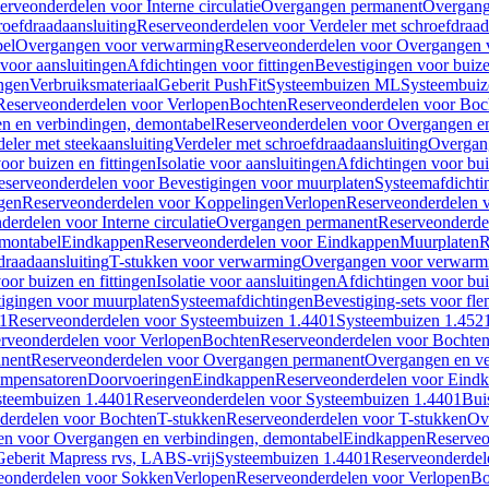
erveonderdelen voor Interne circulatie
Overgangen permanent
Overgang
roefdraadaansluiting
Reserveonderdelen voor Verdeler met schroefdraad
bel
Overgangen voor verwarming
Reserveonderdelen voor Overgangen 
voor aansluitingen
Afdichtingen voor fittingen
Bevestigingen voor buiz
ingen
Verbruiksmateriaal
Geberit PushFit
Systeembuizen ML
Systeembui
Reserveonderdelen voor Verlopen
Bochten
Reserveonderdelen voor Boc
n en verbindingen, demontabel
Reserveonderdelen voor Overgangen en
eler met steekaansluiting
Verdeler met schroefdraadaansluiting
Overgan
voor buizen en fittingen
Isolatie voor aansluitingen
Afdichtingen voor bui
eserveonderdelen voor Bevestigingen voor muurplaten
Systeemafdichti
gen
Reserveonderdelen voor Koppelingen
Verlopen
Reserveonderdelen 
erdelen voor Interne circulatie
Overgangen permanent
Reserveonderde
emontabel
Eindkappen
Reserveonderdelen voor Eindkappen
Muurplaten
R
draadaansluiting
T-stukken voor verwarming
Overgangen voor verwarm
voor buizen en fittingen
Isolatie voor aansluitingen
Afdichtingen voor bui
igingen voor muurplaten
Systeemafdichtingen
Bevestiging-sets voor fl
1
Reserveonderdelen voor Systeembuizen 1.4401
Systeembuizen 1.452
rveonderdelen voor Verlopen
Bochten
Reserveonderdelen voor Bochte
nent
Reserveonderdelen voor Overgangen permanent
Overgangen en ve
ompensatoren
Doorvoeringen
Eindkappen
Reserveonderdelen voor Eind
steembuizen 1.4401
Reserveonderdelen voor Systeembuizen 1.4401
Bui
derdelen voor Bochten
T-stukken
Reserveonderdelen voor T-stukken
Ov
en voor Overgangen en verbindingen, demontabel
Eindkappen
Reserveo
eberit Mapress rvs, LABS-vrij
Systeembuizen 1.4401
Reserveonderdel
eonderdelen voor Sokken
Verlopen
Reserveonderdelen voor Verlopen
Bo