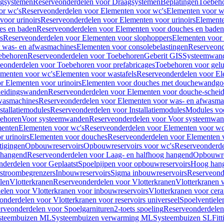
gsystemen
Reserveonderdelen voor Draagsystemen
Beplatingen
Toebeh
or wc's
Reserveonderdelen voor Elementen voor wc's
Elementen voor wa
voor urinoirs
Reserveonderdelen voor Elementen voor urinoirs
Element
es en baden
Reserveonderdelen voor Elementen voor douches en baden
s
Reserveonderdelen voor Elementen voor slophoppers
Elementen voor
 was- en afwasmachines
Elementen voor consolebelastingen
Reserveond
ebehoren
Reserveonderdelen voor Toebehoren
Geberit GIS
Systeemwan
eonderdelen voor Toebehoren voor prefabricages
Toebehoren voor gelui
ementen voor wc's
Elementen voor wastafels
Reserveonderdelen voor El
r Elementen voor urinoirs
Elementen voor douches met douchewandgo
heidingswanden
Reserveonderdelen voor Elementen voor douche-schei
wasmachines
Reserveonderdelen voor Elementen voor was- en afwasma
stallatiemodules
Reserveonderdelen voor Installatiemodules
Modules vo
behoren
Voor systeemwanden
Reserveonderdelen voor Voor systeemwa
menten
Elementen voor wc's
Reserveonderdelen voor Elementen voor wc
 urinoirs
Elementen voor douches
Reserveonderdelen voor Elementen 
tigingen
Opbouwreservoirs
Opbouwreservoirs voor wc's
Reserveonderde
 hangend
Reserveonderdelen voor Laag- en halfhoog hangend
Opbouwres
nderdelen voor Geplaatst
Spoelpijpen voor opbouwreservoirs
Hoog han
rstroombegrenzers
Inbouwreservoirs
Sigma inbouwreservoirs
Reserveond
len
Vlotterkranen
Reserveonderdelen voor Vlotterkranen
Vlotterkranen 
elen voor Vlotterkranen voor inbouwreservoirs
Vlotterkranen voor cera
onderdelen voor Vlotterkranen voor reservoirs universeel
Spoelventiele
rveonderdelen voor Spoelgarnituren
2-toets spoeling
Reserveonderdelen 
steembuizen ML
Systeembuizen verwarming ML
Systeembuizen SL
Fit