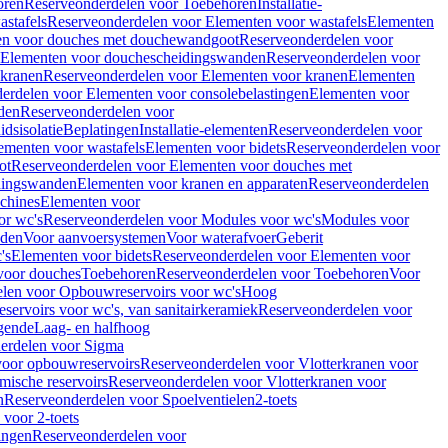
oren
Reserveonderdelen voor Toebehoren
Installatie-
stafels
Reserveonderdelen voor Elementen voor wastafels
Elementen
en voor douches met douchewandgoot
Reserveonderdelen voor
Elementen voor douchescheidingswanden
Reserveonderdelen voor
 kranen
Reserveonderdelen voor Elementen voor kranen
Elementen
erdelen voor Elementen voor consolebelastingen
Elementen voor
den
Reserveonderdelen voor
dsisolatie
Beplatingen
Installatie-elementen
Reserveonderdelen voor
ementen voor wastafels
Elementen voor bidets
Reserveonderdelen voor
ot
Reserveonderdelen voor Elementen voor douches met
dingswanden
Elementen voor kranen en apparaten
Reserveonderdelen
chines
Elementen voor
or wc's
Reserveonderdelen voor Modules voor wc's
Modules voor
nden
Voor aanvoersystemen
Voor waterafvoer
Geberit
's
Elementen voor bidets
Reserveonderdelen voor Elementen voor
voor douches
Toebehoren
Reserveonderdelen voor Toebehoren
Voor
len voor Opbouwreservoirs voor wc's
Hoog
ervoirs voor wc's, van sanitairkeramiek
Reserveonderdelen voor
gende
Laag- en halfhoog
erdelen voor Sigma
voor opbouwreservoirs
Reserveonderdelen voor Vlotterkranen voor
mische reservoirs
Reserveonderdelen voor Vlotterkranen voor
n
Reserveonderdelen voor Spoelventielen
2-toets
voor 2-toets
tingen
Reserveonderdelen voor