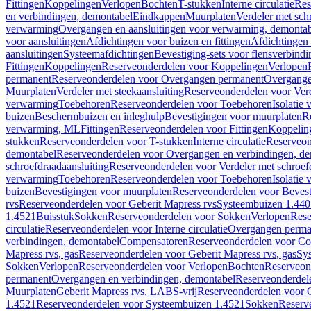
Fittingen
Koppelingen
Verlopen
Bochten
T-stukken
Interne circulatie
Res
en verbindingen, demontabel
Eindkappen
Muurplaten
Verdeler met sch
verwarming
Overgangen en aansluitingen voor verwarming, demonta
voor aansluitingen
Afdichtingen voor buizen en fittingen
Afdichtingen 
aansluitingen
Systeemafdichtingen
Bevestiging-sets voor flensverbind
Fittingen
Koppelingen
Reserveonderdelen voor Koppelingen
Verlopen
permanent
Reserveonderdelen voor Overgangen permanent
Overgange
Muurplaten
Verdeler met steekaansluiting
Reserveonderdelen voor Verd
verwarming
Toebehoren
Reserveonderdelen voor Toebehoren
Isolatie 
buizen
Beschermbuizen en inleghulp
Bevestigingen voor muurplaten
R
verwarming, ML
Fittingen
Reserveonderdelen voor Fittingen
Koppelin
stukken
Reserveonderdelen voor T-stukken
Interne circulatie
Reserveond
demontabel
Reserveonderdelen voor Overgangen en verbindingen, d
schroefdraadaansluiting
Reserveonderdelen voor Verdeler met schroef
verwarming
Toebehoren
Reserveonderdelen voor Toebehoren
Isolatie 
buizen
Bevestigingen voor muurplaten
Reserveonderdelen voor Bevest
rvs
Reserveonderdelen voor Geberit Mapress rvs
Systeembuizen 1.440
1.4521
Buisstuk
Sokken
Reserveonderdelen voor Sokken
Verlopen
Rese
circulatie
Reserveonderdelen voor Interne circulatie
Overgangen perma
verbindingen, demontabel
Compensatoren
Reserveonderdelen voor C
Mapress rvs, gas
Reserveonderdelen voor Geberit Mapress rvs, gas
Sy
Sokken
Verlopen
Reserveonderdelen voor Verlopen
Bochten
Reserveon
permanent
Overgangen en verbindingen, demontabel
Reserveonderdel
Muurplaten
Geberit Mapress rvs, LABS-vrij
Reserveonderdelen voor G
1.4521
Reserveonderdelen voor Systeembuizen 1.4521
Sokken
Reserv