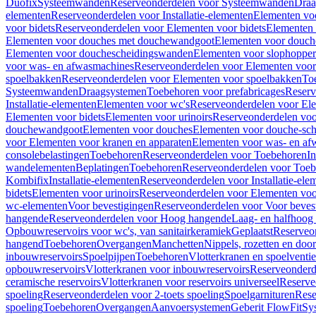
Duofix
Systeemwanden
Reserveonderdelen voor Systeemwanden
Draa
elementen
Reserveonderdelen voor Installatie-elementen
Elementen vo
voor bidets
Reserveonderdelen voor Elementen voor bidets
Elementen 
Elementen voor douches met douchewandgoot
Elementen voor douch
Elementen voor douchescheidingswanden
Elementen voor slophopper
voor was- en afwasmachines
Reserveonderdelen voor Elementen voor
spoelbakken
Reserveonderdelen voor Elementen voor spoelbakken
To
Systeemwanden
Draagsystemen
Toebehoren voor prefabricages
Reserv
Installatie-elementen
Elementen voor wc's
Reserveonderdelen voor El
Elementen voor bidets
Elementen voor urinoirs
Reserveonderdelen voo
douchewandgoot
Elementen voor douches
Elementen voor douche-sc
voor Elementen voor kranen en apparaten
Elementen voor was- en af
consolebelastingen
Toebehoren
Reserveonderdelen voor Toebehoren
In
wandelementen
Beplatingen
Toebehoren
Reserveonderdelen voor Toe
Kombifix
Installatie-elementen
Reserveonderdelen voor Installatie-ele
bidets
Elementen voor urinoirs
Reserveonderdelen voor Elementen voor
wc-elementen
Voor bevestigingen
Reserveonderdelen voor Voor beves
hangende
Reserveonderdelen voor Hoog hangende
Laag- en halfhoog
Opbouwreservoirs voor wc's, van sanitairkeramiek
Geplaatst
Reserveo
hangend
Toebehoren
Overgangen
Manchetten
Nippels, rozetten en doo
inbouwreservoirs
Spoelpijpen
Toebehoren
Vlotterkranen en spoelventie
opbouwreservoirs
Vlotterkranen voor inbouwreservoirs
Reserveonderd
ceramische reservoirs
Vlotterkranen voor reservoirs universeel
Reserve
spoeling
Reserveonderdelen voor 2-toets spoeling
Spoelgarnituren
Rese
spoeling
Toebehoren
Overgangen
Aanvoersystemen
Geberit FlowFit
Sy