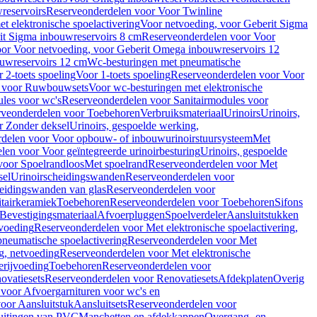
reservoirs
Reserveonderdelen voor Voor Twinline
 elektronische spoelactivering
Voor netvoeding, voor Geberit Sigma
it Sigma inbouwreservoirs 8 cm
Reserveonderdelen voor Voor
or Voor netvoeding, voor Geberit Omega inbouwreservoirs 12
ouwreservoirs 12 cm
Wc-besturingen met pneumatische
 2-toets spoeling
Voor 1-toets spoeling
Reserveonderdelen voor Voor
n voor Ruwbouwsets
Voor wc-besturingen met elektronische
ules voor wc's
Reserveonderdelen voor Sanitairmodules voor
rveonderdelen voor Toebehoren
Verbruiksmateriaal
Urinoirs
Urinoirs,
r Zonder deksel
Urinoirs, gespoelde werking,
delen voor Voor opbouw- of inbouwurinoirstuursysteem
Met
en voor Voor geïntegreerde urinoirbesturing
Urinoirs, gespoelde
voor Spoelrandloos
Met spoelrand
Reserveonderdelen voor Met
sel
Urinoirscheidingswanden
Reserveonderdelen voor
heidingswanden van glas
Reserveonderdelen voor
tairkeramiek
Toebehoren
Reserveonderdelen voor Toebehoren
Sifons
Bevestigingsmateriaal
Afvoerpluggen
Spoelverdeler
Aansluitstukken
tvoeding
Reserveonderdelen voor Met elektronische spoelactivering,
neumatische spoelactivering
Reserveonderdelen voor Met
ng, netvoeding
Reserveonderdelen voor Met elektronische
erijvoeding
Toebehoren
Reserveonderdelen voor
ovatiesets
Reserveonderdelen voor Renovatiesets
Afdekplaten
Overig
voor Afvoergarnituren voor wc's en
oor Aansluitstuk
Aansluitsets
Reserveonderdelen voor
uitingen van PVC
Manchetten en afdekkappen
Overgang- en