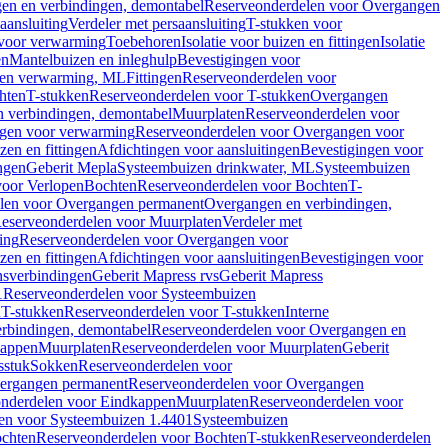
en en verbindingen, demontabel
Reserveonderdelen voor Overgangen
aansluiting
Verdeler met persaansluiting
T-stukken voor
voor verwarming
Toebehoren
Isolatie voor buizen en fittingen
Isolatie
en
Mantelbuizen en inleghulp
Bevestigingen voor
zen verwarming, ML
Fittingen
Reserveonderdelen voor
hten
T-stukken
Reserveonderdelen voor T-stukken
Overgangen
 verbindingen, demontabel
Muurplaten
Reserveonderdelen voor
gen voor verwarming
Reserveonderdelen voor Overgangen voor
zen en fittingen
Afdichtingen voor aansluitingen
Bevestigingen voor
ngen
Geberit Mepla
Systeembuizen drinkwater, ML
Systeembuizen
voor Verlopen
Bochten
Reserveonderdelen voor Bochten
T-
len voor Overgangen permanent
Overgangen en verbindingen,
eserveonderdelen voor Muurplaten
Verdeler met
ing
Reserveonderdelen voor Overgangen voor
zen en fittingen
Afdichtingen voor aansluitingen
Bevestigingen voor
ensverbindingen
Geberit Mapress rvs
Geberit Mapress
1
Reserveonderdelen voor Systeembuizen
n
T-stukken
Reserveonderdelen voor T-stukken
Interne
rbindingen, demontabel
Reserveonderdelen voor Overgangen en
kappen
Muurplaten
Reserveonderdelen voor Muurplaten
Geberit
sstuk
Sokken
Reserveonderdelen voor
ergangen permanent
Reserveonderdelen voor Overgangen
nderdelen voor Eindkappen
Muurplaten
Reserveonderdelen voor
en voor Systeembuizen 1.4401
Systeembuizen
chten
Reserveonderdelen voor Bochten
T-stukken
Reserveonderdelen