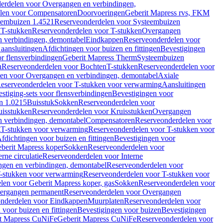
erdelen voor Overgangen en verbindingen,
len voor Compensatoren
Doorvoeringen
Geberit Mapress rvs, FKM
eembuizen 1.4521
Reserveonderdelen voor Systeembuizen
n
T-stukken
Reserveonderdelen voor T-stukken
Overgangen
 verbindingen, demontabel
Eindkappen
Reserveonderdelen voor
 aansluitingen
Afdichtingen voor buizen en fittingen
Bevestigingen
or flensverbindingen
Geberit Mapress Therm
Systeembuizen
n
Reserveonderdelen voor Bochten
T-stukken
Reserveonderdelen voor
en voor Overgangen en verbindingen, demontabel
Axiale
eserveonderdelen voor T-stukken voor verwarming
Aansluitingen
stiging-sets voor flensverbindingen
Bevestigingen voor
n 1.0215
Buisstuk
Sokken
Reserveonderdelen voor
uisstukken
Reserveonderdelen voor Kruisstukken
Overgangen
 verbindingen, demontabel
Compensatoren
Reserveonderdelen voor
g
T-stukken voor verwarming
Reserveonderdelen voor T-stukken voor
fdichtingen voor buizen en fittingen
Bevestigingen voor
berit Mapress koper
Sokken
Reserveonderdelen voor
erne circulatie
Reserveonderdelen voor Interne
gen en verbindingen, demontabel
Reserveonderdelen voor
-stukken voor verwarming
Reserveonderdelen voor T-stukken voor
len voor Geberit Mapress koper, gas
Sokken
Reserveonderdelen voor
ergangen permanent
Reserveonderdelen voor Overgangen
nderdelen voor Eindkappen
Muurplaten
Reserveonderdelen voor
 voor buizen en fittingen
Bevestigingen voor buizen
Bevestigingen
t Mapress CuNiFe
Geberit Mapress CuNiFe
Reserveonderdelen voor