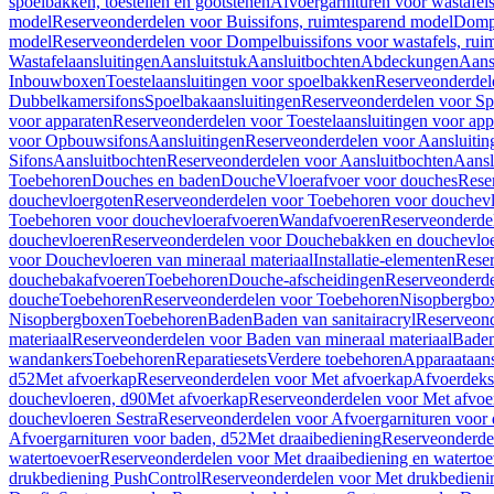
spoelbakken, toestellen en gootstenen
Afvoergarnituren voor wastafel
model
Reserveonderdelen voor Buissifons, ruimtesparend model
Dompe
model
Reserveonderdelen voor Dompelbuissifons voor wastafels, rui
Wastafelaansluitingen
Aansluitstuk
Aansluitbochten
Abdeckungen
Aans
Inbouwboxen
Toestelaansluitingen voor spoelbakken
Reserveonderdele
Dubbelkamersifons
Spoelbakaansluitingen
Reserveonderdelen voor Sp
voor apparaten
Reserveonderdelen voor Toestelaansluitingen voor app
voor Opbouwsifons
Aansluitingen
Reserveonderdelen voor Aansluitin
Sifons
Aansluitbochten
Reserveonderdelen voor Aansluitbochten
Aansl
Toebehoren
Douches en baden
Douche
Vloerafvoer voor douches
Rese
douchevloergoten
Reserveonderdelen voor Toebehoren voor douchev
Toebehoren voor douchevloerafvoeren
Wandafvoeren
Reserveonderde
douchevloeren
Reserveonderdelen voor Douchebakken en douchevlo
voor Douchevloeren van mineraal materiaal
Installatie-elementen
Reser
douchebakafvoeren
Toebehoren
Douche-afscheidingen
Reserveonderde
douche
Toebehoren
Reserveonderdelen voor Toebehoren
Nisopbergbo
Nisopbergboxen
Toebehoren
Baden
Baden van sanitairacryl
Reserveond
materiaal
Reserveonderdelen voor Baden van mineraal materiaal
Baden
wandankers
Toebehoren
Reparatiesets
Verdere toebehoren
Apparaataans
d52
Met afvoerkap
Reserveonderdelen voor Met afvoerkap
Afvoerdeks
douchevloeren, d90
Met afvoerkap
Reserveonderdelen voor Met afvoe
douchevloeren Sestra
Reserveonderdelen voor Afvoergarnituren voor 
Afvoergarnituren voor baden, d52
Met draaibediening
Reserveonderde
watertoevoer
Reserveonderdelen voor Met draaibediening en watertoe
drukbediening PushControl
Reserveonderdelen voor Met drukbedieni