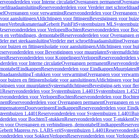
erveonderdelen voor Interne circulatie
Overgangen permanent
Overgang
roefdraadaansluiting
Reserveonderdelen voor Verdeler met schroefdraad
bel
Overgangen voor verwarming
Reserveonderdelen voor Overgangen 
voor aansluitingen
Afdichtingen voor fittingen
Bevestigingen voor buiz
ingen
Verbruiksmateriaal
Geberit PushFit
Systeembuizen ML
Systeembui
Reserveonderdelen voor Verlopen
Bochten
Reserveonderdelen voor Boc
n en verbindingen, demontabel
Reserveonderdelen voor Overgangen en
eler met steekaansluiting
Verdeler met schroefdraadaansluiting
Overgan
voor buizen en fittingen
Isolatie voor aansluitingen
Afdichtingen voor bui
eserveonderdelen voor Bevestigingen voor muurplaten
Systeemafdichti
gen
Reserveonderdelen voor Koppelingen
Verlopen
Reserveonderdelen 
erdelen voor Interne circulatie
Overgangen permanent
Reserveonderde
emontabel
Eindkappen
Reserveonderdelen voor Eindkappen
Muurplaten
R
draadaansluiting
T-stukken voor verwarming
Overgangen voor verwarm
voor buizen en fittingen
Isolatie voor aansluitingen
Afdichtingen voor bui
igingen voor muurplaten
Systeemafdichtingen
Bevestiging-sets voor fl
1
Reserveonderdelen voor Systeembuizen 1.4401
Systeembuizen 1.452
rveonderdelen voor Verlopen
Bochten
Reserveonderdelen voor Bochte
nent
Reserveonderdelen voor Overgangen permanent
Overgangen en ve
ompensatoren
Doorvoeringen
Eindkappen
Reserveonderdelen voor Eind
steembuizen 1.4401
Reserveonderdelen voor Systeembuizen 1.4401
Bui
derdelen voor Bochten
T-stukken
Reserveonderdelen voor T-stukken
Ov
en voor Overgangen en verbindingen, demontabel
Eindkappen
Reserveo
eberit Mapress rvs, LABS-vrij
Systeembuizen 1.4401
Reserveonderdel
eonderdelen voor Sokken
Verlopen
Reserveonderdelen voor Verlopen
Bo