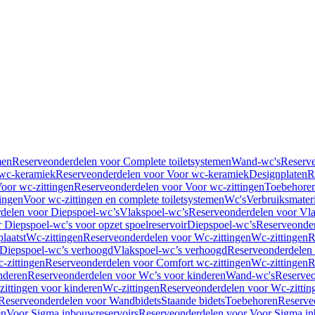
men
Reserveonderdelen voor Complete toiletsystemen
Wand-wc's
Reserv
wc-keramiek
Reserveonderdelen voor Voor wc-keramiek
Designplaten
R
oor wc-zittingen
Reserveonderdelen voor Voor wc-zittingen
Toebehore
ingen
Voor wc-zittingen en complete toiletsystemen
Wc's
Verbruiksmater
delen voor Diepspoel-wc’s
Vlakspoel-wc’s
Reserveonderdelen voor Vla
 Diepspoel-wc's voor opzet spoelreservoir
Diepspoel-wc’s
Reserveonder
laatst
Wc-zittingen
Reserveonderdelen voor Wc-zittingen
Wc-zittingen
R
 Diepspoel-wc’s verhoogd
Vlakspoel-wc’s verhoogd
Reserveonderdelen
-zittingen
Reserveonderdelen voor Comfort wc-zittingen
Wc-zittingen
R
nderen
Reserveonderdelen voor Wc’s voor kinderen
Wand-wc's
Reserveo
ittingen voor kinderen
Wc-zittingen
Reserveonderdelen voor Wc-zittin
Reserveonderdelen voor Wandbidets
Staande bidets
Toebehoren
Reserve
en
Voor Sigma inbouwreservoirs
Reserveonderdelen voor Voor Sigma in