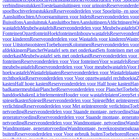
verbindingsstukken
Toestelaansluitingen voor urinoirs
Reserveonderdel
spoelbochtverlengstukken
Reserveonderdelen voor Spoelpijp- en spoe
Aansluitbochten
Afvoergarnituren voor bidets
Reserveonderdelen voor 
Buissifons
Aansluitstuk
Aansluitbochten
Aansluitingen
Afdichtingen
Was
wastafels
Meubelwastafels
Reserveonderdelen voor Meubelwastafels
O
Fonteinen
Opzetfontein
Hoekfonteinen
Inbouwwastafels
Reserveonderd
voor kinderen
Reserveonderdelen voor Wastafels voor kinderen
Wastr
voor Uitstortgootsteen
Toebehoren
Kolommen
Reserveonderdelen vo
afdekkingen
Planchet
Wastafel sets met onderkast
Sets fonteinen met o
onderkast
Meubelwastafel sets met onderkast
Reserveonderdelen voor 
fonteinen
Reserveonderdelen voor Voor fonteinen
Voor wastafels
Reser
meubelwastafels
Reserveonderdelen voor Voor meubelwastafels
Voor 
hoekwastafels
Wastafelplaaten
Reserveonderdelen voor Wastafelplaate
rechthoekig
Reserveonderdelen voor Voor opzetwastafel rechthoekig
Z
kasten
Half hoge kasten
Reserveonderdelen voor Half hoge kasten
Han
badkamermeubilair
Planchet
Reserveonderdelen voor Planchet
Toebeho
handdoekhaken
Lichtelementen
Houder voor wastafelplaten
Greep
Set 
spiegelkasten
Spiegel
Reserveonderdelen voor Spiegel
Met geïntegreerd
verlichting
Reserveonderdelen voor Met geïntegreerde verlichting
Toeb
netvoeding
Reserveonderdelen voor Staande montage, netvoeding
Sta
generatorvoeding
Reserveonderdelen voor Staande montage, generato
netvoeding
Reserveonderdelen voor Wandmontage, netvoeding
Wandmo
Wandmontage, generatorvoeding
Wandmontage, tweeknopsmengkraa
buiten
Reserveonderdelen voor Voor gebruik buiten
Toebehoren
Reser