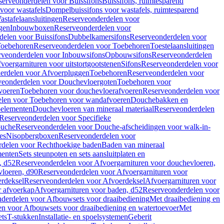
serveonderdelen voor Buissifons
Buissifons, ruimtesparend
voor wastafels
Dompelbuissifons voor wastafels, ruimtesparend
astafelaansluitingen
Reserveonderdelen voor
gen
Inbouwboxen
Reserveonderdelen voor
delen voor Buissifons
Dubbelkamersifons
Reserveonderdelen voor
oebehoren
Reserveonderdelen voor Toebehoren
Toestelaansluitingen
rveonderdelen voor Inbouwsifons
Opbouwsifons
Reserveonderdelen
oergarnituren voor uitstortgootstenen
Sifons
Reserveonderdelen voor
erdelen voor Afvoerpluggen
Toebehoren
Reserveonderdelen voor
veonderdelen voor Douchevloergoten
Toebehoren voor
voeren
Toebehoren voor douchevloerafvoeren
Reserveonderdelen voor
len voor Toebehoren voor wandafvoeren
Douchebakken en
-elementen
Douchevloeren van mineraal materiaal
Reserveonderdelen
Reserveonderdelen voor Specifieke
ouche
Reserveonderdelen voor Douche-afscheidingen voor walk-in-
es
Nisopbergboxen
Reserveonderdelen voor
delen voor Rechthoekige baden
Baden van mineraal
ementen
Sets steunpoten en sets aansluitplaten en
, d52
Reserveonderdelen voor Afvoergarnituren voor douchevloeren,
vloeren, d90
Reserveonderdelen voor Afvoergarnituren voor
rdeksel
Reserveonderdelen voor Afvoerdeksel
Afvoergarnituren voor
 afvoerkap
Afvoergarnituren voor baden, d52
Reserveonderdelen voor
derdelen voor Afbouwsets voor draaibediening
Met draaibediening en
n voor Afbouwsets voor draaibediening en watertoevoer
Met
ets
T-stukken
Installatie- en spoelsystemen
Geberit