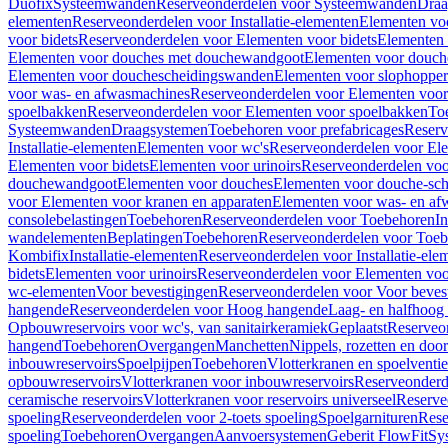
Duofix
Systeemwanden
Reserveonderdelen voor Systeemwanden
Draa
elementen
Reserveonderdelen voor Installatie-elementen
Elementen vo
voor bidets
Reserveonderdelen voor Elementen voor bidets
Elementen 
Elementen voor douches met douchewandgoot
Elementen voor douch
Elementen voor douchescheidingswanden
Elementen voor slophopper
voor was- en afwasmachines
Reserveonderdelen voor Elementen voor
spoelbakken
Reserveonderdelen voor Elementen voor spoelbakken
To
Systeemwanden
Draagsystemen
Toebehoren voor prefabricages
Reserv
Installatie-elementen
Elementen voor wc's
Reserveonderdelen voor El
Elementen voor bidets
Elementen voor urinoirs
Reserveonderdelen voo
douchewandgoot
Elementen voor douches
Elementen voor douche-sc
voor Elementen voor kranen en apparaten
Elementen voor was- en af
consolebelastingen
Toebehoren
Reserveonderdelen voor Toebehoren
In
wandelementen
Beplatingen
Toebehoren
Reserveonderdelen voor Toe
Kombifix
Installatie-elementen
Reserveonderdelen voor Installatie-ele
bidets
Elementen voor urinoirs
Reserveonderdelen voor Elementen voor
wc-elementen
Voor bevestigingen
Reserveonderdelen voor Voor beves
hangende
Reserveonderdelen voor Hoog hangende
Laag- en halfhoog
Opbouwreservoirs voor wc's, van sanitairkeramiek
Geplaatst
Reserveo
hangend
Toebehoren
Overgangen
Manchetten
Nippels, rozetten en doo
inbouwreservoirs
Spoelpijpen
Toebehoren
Vlotterkranen en spoelventie
opbouwreservoirs
Vlotterkranen voor inbouwreservoirs
Reserveonderd
ceramische reservoirs
Vlotterkranen voor reservoirs universeel
Reserve
spoeling
Reserveonderdelen voor 2-toets spoeling
Spoelgarnituren
Rese
spoeling
Toebehoren
Overgangen
Aanvoersystemen
Geberit FlowFit
Sy