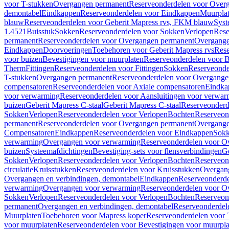
voor T-stukken
Overgangen permanent
Reserveonderdelen voor Over
demontabel
Eindkappen
Reserveonderdelen voor Eindkappen
Muurpla
blauw
Reserveonderdelen voor Geberit Mapress rvs, FKM blauw
Syst
1.4521
Buisstuk
Sokken
Reserveonderdelen voor Sokken
Verlopen
Rese
permanent
Reserveonderdelen voor Overgangen permanent
Overgange
Eindkappen
Doorvoeringen
Toebehoren voor Geberit Mapress rvs
Rese
voor buizen
Bevestigingen voor muurplaten
Reserveonderdelen voor B
Therm
Fittingen
Reserveonderdelen voor Fittingen
Sokken
Reserveonde
T-stukken
Overgangen permanent
Reserveonderdelen voor Overgange
compensatoren
Reserveonderdelen voor Axiale compensatoren
Eindka
voor verwarming
Reserveonderdelen voor Aansluitingen voor verwar
buizen
Geberit Mapress C-staal
Geberit Mapress C-staal
Reserveonderd
Sokken
Verlopen
Reserveonderdelen voor Verlopen
Bochten
Reserveon
permanent
Reserveonderdelen voor Overgangen permanent
Overgange
Compensatoren
Eindkappen
Reserveonderdelen voor Eindkappen
Sokk
verwarming
Overgangen voor verwarming
Reserveonderdelen voor O
buizen
Systeemafdichtingen
Bevestiging-sets voor flensverbindingen
Ge
Sokken
Verlopen
Reserveonderdelen voor Verlopen
Bochten
Reserveon
circulatie
Kruisstukken
Reserveonderdelen voor Kruisstukken
Overgan
Overgangen en verbindingen, demontabel
Eindkappen
Reserveonderd
verwarming
Overgangen voor verwarming
Reserveonderdelen voor O
Sokken
Verlopen
Reserveonderdelen voor Verlopen
Bochten
Reserveon
permanent
Overgangen en verbindingen, demontabel
Reserveonderdel
Muurplaten
Toebehoren voor Mapress koper
Reserveonderdelen voor 
voor muurplaten
Reserveonderdelen voor Bevestigingen voor muurpla