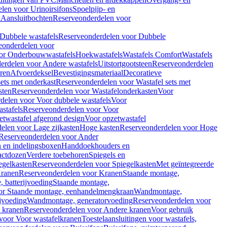
len voor Urinoirsifons
Spoelpijp- en
k
Aansluitbochten
Reserveonderdelen voor
Dubbele wastafels
Reserveonderdelen voor Dubbele
eonderdelen voor
or Onderbouwwastafels
Hoekwastafels
Wastafels Comfort
Wastafels
erdelen voor Andere wastafels
Uitstortgootsteen
Reserveonderdelen
ren
Afvoerdeksel
Bevestigingsmateriaal
Decoratieve
sets met onderkast
Reserveonderdelen voor Wastafel sets met
sten
Reserveonderdelen voor Wastafelonderkasten
Voor
delen voor Voor dubbele wastafels
Voor
stafels
Reserveonderdelen voor Voor
twastafel afgerond design
Voor opzetwastafel
elen voor Lage zijkasten
Hoge kasten
Reserveonderdelen voor Hoge
Reserveonderdelen voor Ander
n en indelingsboxen
Handdoekhouders en
actdozen
Verdere toebehoren
Spiegels en
egelkasten
Reserveonderdelen voor Spiegelkasten
Met geïntegreerde
ranen
Reserveonderdelen voor Kranen
Staande montage,
 batterijvoeding
Staande montage,
or Staande montage, eenhandelmengkraan
Wandmontage,
jvoeding
Wandmontage, generatorvoeding
Reserveonderdelen voor
 kranen
Reserveonderdelen voor Andere kranen
Voor gebruik
voor Voor wastafelkranen
Toestelaansluitingen voor wastafels,