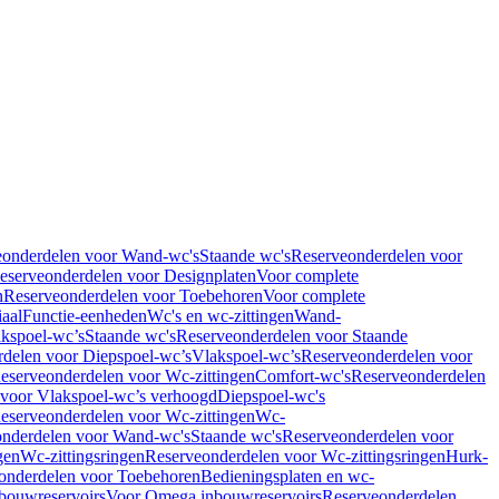
eonderdelen voor Wand-wc's
Staande wc's
Reserveonderdelen voor
eserveonderdelen voor Designplaten
Voor complete
n
Reserveonderdelen voor Toebehoren
Voor complete
iaal
Functie-eenheden
Wc's en wc-zittingen
Wand-
kspoel-wc’s
Staande wc's
Reserveonderdelen voor Staande
delen voor Diepspoel-wc’s
Vlakspoel-wc’s
Reserveonderdelen voor
eserveonderdelen voor Wc-zittingen
Comfort-wc's
Reserveonderdelen
 voor Vlakspoel-wc’s verhoogd
Diepspoel-wc's
eserveonderdelen voor Wc-zittingen
Wc-
nderdelen voor Wand-wc's
Staande wc's
Reserveonderdelen voor
gen
Wc-zittingsringen
Reserveonderdelen voor Wc-zittingsringen
Hurk-
onderdelen voor Toebehoren
Bedieningsplaten en wc-
bouwreservoirs
Voor Omega inbouwreservoirs
Reserveonderdelen