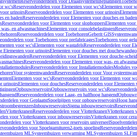
gsystemen
Reserveonderdelen voor Draagsystemen
Beplatingen
Toebeh
or wc's
Reserveonderdelen voor Elementen voor wc's
Elementen voor wa
voor urinoirs
Reserveonderdelen voor Elementen voor urinoirs
Element
es en baden
Reserveonderdelen voor Elementen voor douches en baden
s
Reserveonderdelen voor Elementen voor slophoppers
Elementen voor
 was- en afwasmachines
Elementen voor consolebelastingen
Reserveond
ebehoren
Reserveonderdelen voor Toebehoren
Geberit GIS
Systeemwan
eonderdelen voor Toebehoren voor prefabricages
Toebehoren voor gelui
ementen voor wc's
Elementen voor wastafels
Reserveonderdelen voor El
r Elementen voor urinoirs
Elementen voor douches met douchewandgo
heidingswanden
Reserveonderdelen voor Elementen voor douche-schei
wasmachines
Reserveonderdelen voor Elementen voor was- en afwasma
stallatiemodules
Reserveonderdelen voor Installatiemodules
Modules vo
behoren
Voor systeemwanden
Reserveonderdelen voor Voor systeemwa
menten
Elementen voor wc's
Reserveonderdelen voor Elementen voor wc
 urinoirs
Elementen voor douches
Reserveonderdelen voor Elementen 
tigingen
Opbouwreservoirs
Opbouwreservoirs voor wc's
Reserveonderde
 hangend
Reserveonderdelen voor Laag- en halfhoog hangend
Opbouwres
nderdelen voor Geplaatst
Spoelpijpen voor opbouwreservoirs
Hoog han
rstroombegrenzers
Inbouwreservoirs
Sigma inbouwreservoirs
Reserveond
len
Vlotterkranen
Reserveonderdelen voor Vlotterkranen
Vlotterkranen 
elen voor Vlotterkranen voor inbouwreservoirs
Vlotterkranen voor cera
onderdelen voor Vlotterkranen voor reservoirs universeel
Spoelventiele
rveonderdelen voor Spoelgarnituren
2-toets spoeling
Reserveonderdelen 
steembuizen ML
Systeembuizen verwarming ML
Systeembuizen SL
Fit