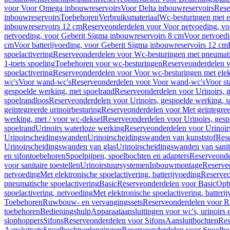
voor Voor Omega inbouwreservoirs
Voor Delta inbouwreservoirs
Rese
inbouwreservoirs
Toebehoren
Verbruiksmateriaal
Wc-besturingen met el
inbouwreservoirs 12 cm
Reserveonderdelen voor Voor netvoeding, vo
netvoeding, voor Geberit Sigma inbouwreservoirs 8 cm
Voor netvoedi
cm
Voor batterijvoeding, voor Geberit Sigma inbouwreservoirs 12 cm
spoelactivering
Reserveonderdelen voor Wc-besturingen met pneumati
1-toets spoeling
Toebehoren voor wc-besturingen
Reserveonderdelen v
spoelactivering
Reserveonderdelen voor Voor wc-besturingen met elekt
wc's
Voor wand-wc's
Reserveonderdelen voor Voor wand-wc's
Voor st
gespoelde werking, met spoelrand
Reserveonderdelen voor Urinoirs, 
spoelrandloos
Reserveonderdelen voor Urinoirs, gespoelde werking, s
geïntegreerde urinoirbesturing
Reserveonderdelen voor Met geïntegreer
werking, met / voor wc-deksel
Reserveonderdelen voor Urinoirs, gesp
spoelrand
Urinoirs waterloze werking
Reserveonderdelen voor Urinoir
Urinoirscheidingswanden
Urinoirscheidingswanden van kunststof
Rese
Urinoirscheidingswanden van glas
Urinoirscheidingswanden van sanit
en sifontoebehoren
Spoelpijpen, spoelbochten en adapters
Reserveonde
voor sanitaire toestellen
Urinoirstuursystemen
Inbouwmontage
Reserve
netvoeding
Met elektronische spoelactivering, batterijvoeding
Reserveo
pneumatische spoelactivering
Basic
Reserveonderdelen voor Basic
Op
spoelactivering, netvoeding
Met elektronische spoelactivering, batteri
Toebehoren
Ruwbouw- en vervangingssets
Reserveonderdelen voor R
toebehoren
Bedieningshulp
Apparaataansluitingen voor wc's, urinoirs 
slophoppers
Sifons
Reserveonderdelen voor Sifons
Aansluitbochten
Res
Aansluitsets
Spoelbochtverlengingen
Reserveonderdelen voor Spoelbo