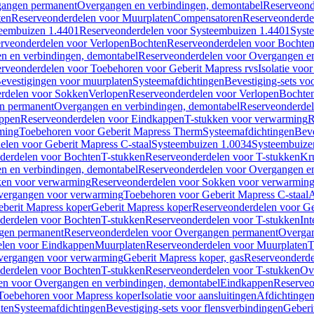
gangen permanent
Overgangen en verbindingen, demontabel
Reserveond
ten
Reserveonderdelen voor Muurplaten
Compensatoren
Reserveonderde
eembuizen 1.4401
Reserveonderdelen voor Systeembuizen 1.4401
Syst
rveonderdelen voor Verlopen
Bochten
Reserveonderdelen voor Bochte
n en verbindingen, demontabel
Reserveonderdelen voor Overgangen en
rveonderdelen voor Toebehoren voor Geberit Mapress rvs
Isolatie voor
evestigingen voor muurplaten
Systeemafdichtingen
Bevestiging-sets vo
rdelen voor Sokken
Verlopen
Reserveonderdelen voor Verlopen
Bochte
n permanent
Overgangen en verbindingen, demontabel
Reserveonderdel
ppen
Reserveonderdelen voor Eindkappen
T-stukken voor verwarming
R
ming
Toebehoren voor Geberit Mapress Therm
Systeemafdichtingen
Beve
elen voor Geberit Mapress C-staal
Systeembuizen 1.0034
Systeembuize
derdelen voor Bochten
T-stukken
Reserveonderdelen voor T-stukken
Kr
n en verbindingen, demontabel
Reserveonderdelen voor Overgangen en
en voor verwarming
Reserveonderdelen voor Sokken voor verwarmin
vergangen voor verwarming
Toebehoren voor Geberit Mapress C-staal
A
berit Mapress koper
Geberit Mapress koper
Reserveonderdelen voor Ge
derdelen voor Bochten
T-stukken
Reserveonderdelen voor T-stukken
Int
gen permanent
Reserveonderdelen voor Overgangen permanent
Overgan
elen voor Eindkappen
Muurplaten
Reserveonderdelen voor Muurplaten
T
vergangen voor verwarming
Geberit Mapress koper, gas
Reserveonderde
derdelen voor Bochten
T-stukken
Reserveonderdelen voor T-stukken
Ov
en voor Overgangen en verbindingen, demontabel
Eindkappen
Reserveo
Toebehoren voor Mapress koper
Isolatie voor aansluitingen
Afdichtingen
ten
Systeemafdichtingen
Bevestiging-sets voor flensverbindingen
Geberi