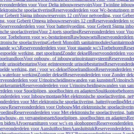
rveonderdelen voor Voor Delta inbouwreservoirs
Voor Twinline inbouw
ektronische spoelactivering
Reserveonderdelen voor Wc-besturingen met
or Geberit Sigma inbouwreservoirs 12 cm
Voor netvoeding, voor Geber
ng, voor Geberit Omega inbouwreservoirs 12 cm
Reserveonderdelen vo
Reserveonderdelen voor Voor batterijvoeding, voor Geberit Sigma inb
sche spoelactivering
Voor 2-toets spoeling
Reserveonderdelen voor Voor
oor Toebehoren voor wc-besturingen
Ruwbouwsets
Reserveonderdele
ronische spoelactivering
Geberit Monolith sanitairmodules
Sanitairmod
aande wc's
Reserveonderdelen voor Voor staande wc's
Toebehoren
Rese
gespoelde werking, met spoelrand
Zonder deksel
Reserveonderdelen voo
poelrandloos
Voor opbouw- of inbouwurinoirstuursysteem
Reserveonder
de urinoirbesturing
Voor geïntegreerde urinoirbesturing
Reserveonderdel
oelde werking, met / voor wc-deksel
Spoelrandloos
Reserveonderdelen 
s waterloze werking
Zonder deksel
Reserveonderdelen voor Zonder dek
rveonderdelen voor Urinoirscheidingswanden van kunststof
Urinoirsc
airkeramiek
Reserveonderdelen voor Urinoirscheidingswanden van sani
rdelen voor Spoelpijpen, spoelbochten en adapters
Spuitkoptoebehoren
onderdelen voor Inbouwmontage
Met elektronische spoelactivering, ne
nderdelen voor Met elektronische spoelactivering, batterijvoeding
Met p
bouw
Reserveonderdelen voor Opbouw
Met elektronische spoelactiveri
jvoeding
Reserveonderdelen voor Met elektronische spoelactivering, batt
uwbouw- en vervangingssets
Spoelpijpen, spoelbochten en adapters
Ren
en bidets
Afvoergarnituren voor wc's en slophoppers
Reserveonderdelen 
erveonderdelen voor Aansluitbochten
Aansluitstuk
Reserveonderdelen v
chtverlengingen
Aansluitingen van PVC
Reserveonderdelen voor Aansl