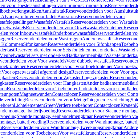
en voor Toestelaansluitingen voor urinoirs
Urinoirsifons
Reserveonderde
lbochtverlengstukken
Aansluitstuk
Reserveonderdelen voor Aansluitstu
Afvoergarnituren voor bidets
Buissifons
Reserveonderdelen voor
tafelopstellingen
Wastafels
Wastafels
Reserveonderdelen voor Wastafels
pzetwastafels
Reserveonderdelen voor Opzetwastafels
Fonteinen
Reserv
elen voor Inbouwwastafels
Onderbouwwastafels
Reserveonderdelen vo
oggen
Reserveonderdelen voor Wastroggen
Andere wastafels
Reserveond
or Kolommen
Sifonkappen
Reserveonderdelen voor Sifonkappen
Toebeho
nderkast
Reserveonderdelen voor Sets fonteinen met onderkast
Wastafel 
Meubelwastafel sets met onderkast
Badkamermeubilair
Wastafelonderka
veonderdelen voor Voor wastafels
Voor dubbele wastafels
Reserveonder
hoekfonteinen
Reserveonderdelen voor Voor hoekfonteinen
Voor hoekwa
n
Voor opzetwastafel afgerond design
Reserveonderdelen voor Voor opze
ijkasten
Reserveonderdelen voor Zijkasten
Lage zijkasten
Reserveonderd
gkasten
Reserveonderdelen voor Hangkasten
Ander badkamermeubilair
ren
Reserveonderdelen voor Toebehoren
Lade-indelers voor schuiflade
steunpoten
Magneetwanden
Contactdozen
Reserveonderdelen voor Cont
e verlichting
Reserveonderdelen voor Met geïntegreerde verlichting
Spi
ehoren
Lichtelementen
Greep
Verdere toebehoren
Contactdozen
Kranen
K
ande montage, batterijvoeding
Reserveonderdelen voor Staande montage,
rvoeding
Staande montage, eenhandelmengkraan
Reserveonderdelen vo
ntage, batterijvoeding
Reserveonderdelen voor Wandmontage, batteri
n
Reserveonderdelen voor Wandmontage, tweeknopsmengkraan
Andere
veonderdelen voor Toebehoren
Voor wastafelkranen
Reserveonderdelen 