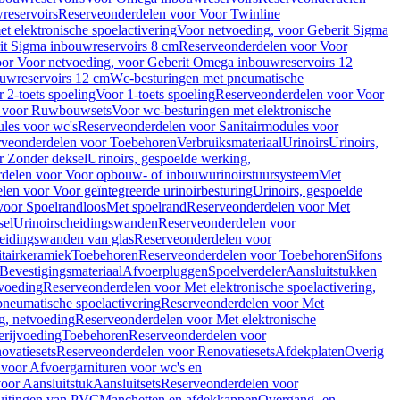
reservoirs
Reserveonderdelen voor Voor Twinline
 elektronische spoelactivering
Voor netvoeding, voor Geberit Sigma
it Sigma inbouwreservoirs 8 cm
Reserveonderdelen voor Voor
or Voor netvoeding, voor Geberit Omega inbouwreservoirs 12
ouwreservoirs 12 cm
Wc-besturingen met pneumatische
 2-toets spoeling
Voor 1-toets spoeling
Reserveonderdelen voor Voor
n voor Ruwbouwsets
Voor wc-besturingen met elektronische
ules voor wc's
Reserveonderdelen voor Sanitairmodules voor
rveonderdelen voor Toebehoren
Verbruiksmateriaal
Urinoirs
Urinoirs,
r Zonder deksel
Urinoirs, gespoelde werking,
delen voor Voor opbouw- of inbouwurinoirstuursysteem
Met
en voor Voor geïntegreerde urinoirbesturing
Urinoirs, gespoelde
voor Spoelrandloos
Met spoelrand
Reserveonderdelen voor Met
sel
Urinoirscheidingswanden
Reserveonderdelen voor
heidingswanden van glas
Reserveonderdelen voor
tairkeramiek
Toebehoren
Reserveonderdelen voor Toebehoren
Sifons
Bevestigingsmateriaal
Afvoerpluggen
Spoelverdeler
Aansluitstukken
tvoeding
Reserveonderdelen voor Met elektronische spoelactivering,
neumatische spoelactivering
Reserveonderdelen voor Met
ng, netvoeding
Reserveonderdelen voor Met elektronische
erijvoeding
Toebehoren
Reserveonderdelen voor
ovatiesets
Reserveonderdelen voor Renovatiesets
Afdekplaten
Overig
voor Afvoergarnituren voor wc's en
oor Aansluitstuk
Aansluitsets
Reserveonderdelen voor
uitingen van PVC
Manchetten en afdekkappen
Overgang- en