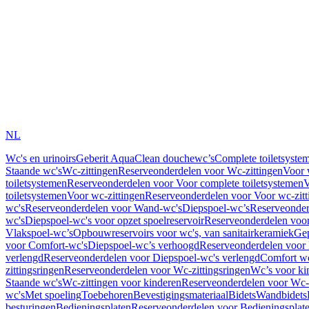
NL
Wc's en urinoirs
Geberit AquaClean douchewc’s
Complete toiletsyste
Staande wc's
Wc-zittingen
Reserveonderdelen voor Wc-zittingen
Voor 
toiletsystemen
Reserveonderdelen voor Voor complete toiletsystemen
V
toiletsystemen
Voor wc-zittingen
Reserveonderdelen voor Voor wc-zitt
wc's
Reserveonderdelen voor Wand-wc's
Diepspoel-wc’s
Reserveonder
wc's
Diepspoel-wc's voor opzet spoelreservoir
Reserveonderdelen voor
Vlakspoel-wc’s
Opbouwreservoirs voor wc's, van sanitairkeramiek
Gep
voor Comfort-wc's
Diepspoel-wc’s verhoogd
Reserveonderdelen voor
verlengd
Reserveonderdelen voor Diepspoel-wc's verlengd
Comfort wc
zittingsringen
Reserveonderdelen voor Wc-zittingsringen
Wc’s voor ki
Staande wc's
Wc-zittingen voor kinderen
Reserveonderdelen voor Wc-z
wc's
Met spoeling
Toebehoren
Bevestigingsmateriaal
Bidets
Wandbidets
besturingen
Bedieningsplaten
Reserveonderdelen voor Bedieningsplat