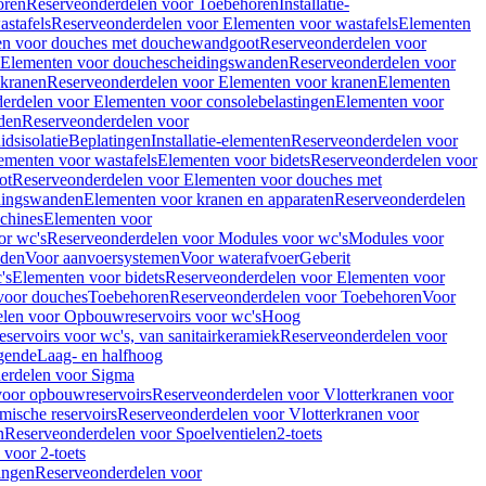
oren
Reserveonderdelen voor Toebehoren
Installatie-
stafels
Reserveonderdelen voor Elementen voor wastafels
Elementen
en voor douches met douchewandgoot
Reserveonderdelen voor
Elementen voor douchescheidingswanden
Reserveonderdelen voor
 kranen
Reserveonderdelen voor Elementen voor kranen
Elementen
erdelen voor Elementen voor consolebelastingen
Elementen voor
den
Reserveonderdelen voor
dsisolatie
Beplatingen
Installatie-elementen
Reserveonderdelen voor
ementen voor wastafels
Elementen voor bidets
Reserveonderdelen voor
ot
Reserveonderdelen voor Elementen voor douches met
dingswanden
Elementen voor kranen en apparaten
Reserveonderdelen
chines
Elementen voor
or wc's
Reserveonderdelen voor Modules voor wc's
Modules voor
nden
Voor aanvoersystemen
Voor waterafvoer
Geberit
's
Elementen voor bidets
Reserveonderdelen voor Elementen voor
voor douches
Toebehoren
Reserveonderdelen voor Toebehoren
Voor
len voor Opbouwreservoirs voor wc's
Hoog
ervoirs voor wc's, van sanitairkeramiek
Reserveonderdelen voor
gende
Laag- en halfhoog
erdelen voor Sigma
voor opbouwreservoirs
Reserveonderdelen voor Vlotterkranen voor
mische reservoirs
Reserveonderdelen voor Vlotterkranen voor
n
Reserveonderdelen voor Spoelventielen
2-toets
voor 2-toets
tingen
Reserveonderdelen voor