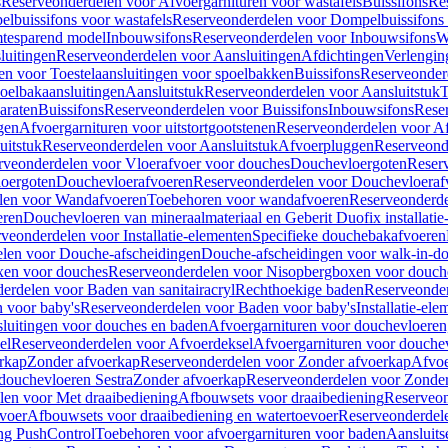
s
Reserveonderdelen voor Afvoergarnituren voor wastafels
Buissifons
Re
lbuissifons voor wastafels
Reserveonderdelen voor Dompelbuissifons 
mtesparend model
Inbouwsifons
Reserveonderdelen voor Inbouwsifons
W
luitingen
Reserveonderdelen voor Aansluitingen
Afdichtingen
Verlengin
n voor Toestelaansluitingen voor spoelbakken
Buissifons
Reserveonder
oelbakaansluitingen
Aansluitstuk
Reserveonderdelen voor Aansluitstuk
T
araten
Buissifons
Reserveonderdelen voor Buissifons
Inbouwsifons
Rese
gen
Afvoergarnituren voor uitstortgootstenen
Reserveonderdelen voor Afv
uitstuk
Reserveonderdelen voor Aansluitstuk
Afvoerpluggen
Reserveond
rveonderdelen voor Vloerafvoer voor douches
Douchevloergoten
Reser
loergoten
Douchevloerafvoeren
Reserveonderdelen voor Douchevloeraf
len voor Wandafvoeren
Toebehoren voor wandafvoeren
Reserveonderde
eren
Douchevloeren van mineraalmateriaal en Geberit Duofix installatie
veonderdelen voor Installatie-elementen
Specifieke douchebakafvoeren
len voor Douche-afscheidingen
Douche-afscheidingen voor walk-in-d
xen voor douches
Reserveonderdelen voor Nisopbergboxen voor douch
erdelen voor Baden van sanitairacryl
Rechthoekige baden
Reserveonder
 voor baby's
Reserveonderdelen voor Baden voor baby's
Installatie-el
luitingen voor douches en baden
Afvoergarnituren voor douchevloeren
el
Reserveonderdelen voor Afvoerdeksel
Afvoergarnituren voor douche
rkap
Zonder afvoerkap
Reserveonderdelen voor Zonder afvoerkap
Afvoe
douchevloeren Sestra
Zonder afvoerkap
Reserveonderdelen voor Zonder
len voor Met draaibediening
Afbouwsets voor draaibediening
Reserveon
voer
Afbouwsets voor draaibediening en watertoevoer
Reserveonderdele
ng PushControl
Toebehoren voor afvoergarnituren voor baden
Aansluits