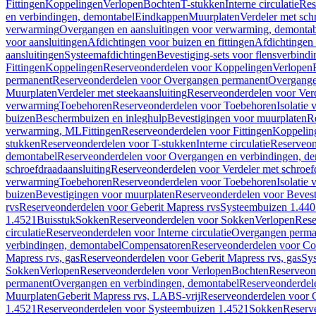
Fittingen
Koppelingen
Verlopen
Bochten
T-stukken
Interne circulatie
Res
en verbindingen, demontabel
Eindkappen
Muurplaten
Verdeler met sch
verwarming
Overgangen en aansluitingen voor verwarming, demonta
voor aansluitingen
Afdichtingen voor buizen en fittingen
Afdichtingen 
aansluitingen
Systeemafdichtingen
Bevestiging-sets voor flensverbind
Fittingen
Koppelingen
Reserveonderdelen voor Koppelingen
Verlopen
permanent
Reserveonderdelen voor Overgangen permanent
Overgange
Muurplaten
Verdeler met steekaansluiting
Reserveonderdelen voor Verd
verwarming
Toebehoren
Reserveonderdelen voor Toebehoren
Isolatie 
buizen
Beschermbuizen en inleghulp
Bevestigingen voor muurplaten
R
verwarming, ML
Fittingen
Reserveonderdelen voor Fittingen
Koppelin
stukken
Reserveonderdelen voor T-stukken
Interne circulatie
Reserveond
demontabel
Reserveonderdelen voor Overgangen en verbindingen, d
schroefdraadaansluiting
Reserveonderdelen voor Verdeler met schroef
verwarming
Toebehoren
Reserveonderdelen voor Toebehoren
Isolatie 
buizen
Bevestigingen voor muurplaten
Reserveonderdelen voor Bevest
rvs
Reserveonderdelen voor Geberit Mapress rvs
Systeembuizen 1.440
1.4521
Buisstuk
Sokken
Reserveonderdelen voor Sokken
Verlopen
Rese
circulatie
Reserveonderdelen voor Interne circulatie
Overgangen perma
verbindingen, demontabel
Compensatoren
Reserveonderdelen voor C
Mapress rvs, gas
Reserveonderdelen voor Geberit Mapress rvs, gas
Sy
Sokken
Verlopen
Reserveonderdelen voor Verlopen
Bochten
Reserveon
permanent
Overgangen en verbindingen, demontabel
Reserveonderdel
Muurplaten
Geberit Mapress rvs, LABS-vrij
Reserveonderdelen voor G
1.4521
Reserveonderdelen voor Systeembuizen 1.4521
Sokken
Reserv