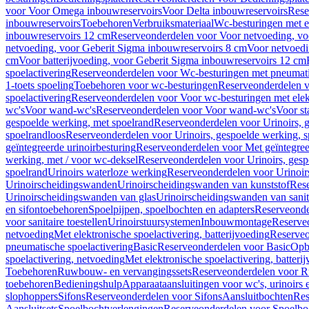
voor Voor Omega inbouwreservoirs
Voor Delta inbouwreservoirs
Rese
inbouwreservoirs
Toebehoren
Verbruiksmateriaal
Wc-besturingen met el
inbouwreservoirs 12 cm
Reserveonderdelen voor Voor netvoeding, vo
netvoeding, voor Geberit Sigma inbouwreservoirs 8 cm
Voor netvoedi
cm
Voor batterijvoeding, voor Geberit Sigma inbouwreservoirs 12 cm
spoelactivering
Reserveonderdelen voor Wc-besturingen met pneumati
1-toets spoeling
Toebehoren voor wc-besturingen
Reserveonderdelen v
spoelactivering
Reserveonderdelen voor Voor wc-besturingen met elekt
wc's
Voor wand-wc's
Reserveonderdelen voor Voor wand-wc's
Voor st
gespoelde werking, met spoelrand
Reserveonderdelen voor Urinoirs, 
spoelrandloos
Reserveonderdelen voor Urinoirs, gespoelde werking, s
geïntegreerde urinoirbesturing
Reserveonderdelen voor Met geïntegreer
werking, met / voor wc-deksel
Reserveonderdelen voor Urinoirs, gesp
spoelrand
Urinoirs waterloze werking
Reserveonderdelen voor Urinoir
Urinoirscheidingswanden
Urinoirscheidingswanden van kunststof
Rese
Urinoirscheidingswanden van glas
Urinoirscheidingswanden van sanit
en sifontoebehoren
Spoelpijpen, spoelbochten en adapters
Reserveonde
voor sanitaire toestellen
Urinoirstuursystemen
Inbouwmontage
Reserve
netvoeding
Met elektronische spoelactivering, batterijvoeding
Reserveo
pneumatische spoelactivering
Basic
Reserveonderdelen voor Basic
Op
spoelactivering, netvoeding
Met elektronische spoelactivering, batteri
Toebehoren
Ruwbouw- en vervangingssets
Reserveonderdelen voor R
toebehoren
Bedieningshulp
Apparaataansluitingen voor wc's, urinoirs 
slophoppers
Sifons
Reserveonderdelen voor Sifons
Aansluitbochten
Res
Aansluitsets
Spoelbochtverlengingen
Reserveonderdelen voor Spoelbo