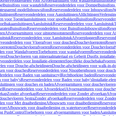
s
Reserveonderdelen voor Afvoergarnituren voor wastafels
Buissifons
Re
lbuissifons voor wastafels
Reserveonderdelen voor Dompelbuissifons 
mtesparend model
Inbouwsifons
Reserveonderdelen voor Inbouwsifons
W
luitingen
Reserveonderdelen voor Aansluitingen
Afdichtingen
Verlengin
n voor Toestelaansluitingen voor spoelbakken
Buissifons
Reserveonder
oelbakaansluitingen
Aansluitstuk
Reserveonderdelen voor Aansluitstuk
T
araten
Buissifons
Reserveonderdelen voor Buissifons
Inbouwsifons
Rese
gen
Afvoergarnituren voor uitstortgootstenen
Reserveonderdelen voor Afv
uitstuk
Reserveonderdelen voor Aansluitstuk
Afvoerpluggen
Reserveond
rveonderdelen voor Vloerafvoer voor douches
Douchevloergoten
Reser
loergoten
Douchevloerafvoeren
Reserveonderdelen voor Douchevloeraf
len voor Wandafvoeren
Toebehoren voor wandafvoeren
Reserveonderde
eren
Douchevloeren van mineraalmateriaal en Geberit Duofix installatie
veonderdelen voor Installatie-elementen
Specifieke douchebakafvoeren
len voor Douche-afscheidingen
Douche-afscheidingen voor walk-in-d
xen voor douches
Reserveonderdelen voor Nisopbergboxen voor douch
erdelen voor Baden van sanitairacryl
Rechthoekige baden
Reserveonder
 voor baby's
Reserveonderdelen voor Baden voor baby's
Installatie-el
luitingen voor douches en baden
Afvoergarnituren voor douchevloeren
el
Reserveonderdelen voor Afvoerdeksel
Afvoergarnituren voor douche
rkap
Zonder afvoerkap
Reserveonderdelen voor Zonder afvoerkap
Afvoe
douchevloeren Sestra
Zonder afvoerkap
Reserveonderdelen voor Zonder
len voor Met draaibediening
Afbouwsets voor draaibediening
Reserveon
voer
Afbouwsets voor draaibediening en watertoevoer
Reserveonderdele
ng PushControl
Toebehoren voor afvoergarnituren voor baden
Aansluits