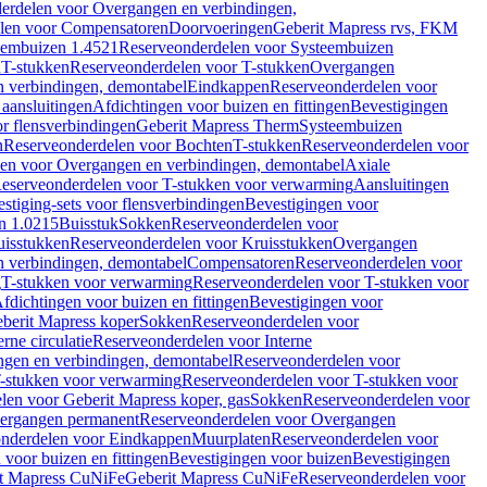
erdelen voor Overgangen en verbindingen,
len voor Compensatoren
Doorvoeringen
Geberit Mapress rvs, FKM
eembuizen 1.4521
Reserveonderdelen voor Systeembuizen
n
T-stukken
Reserveonderdelen voor T-stukken
Overgangen
 verbindingen, demontabel
Eindkappen
Reserveonderdelen voor
 aansluitingen
Afdichtingen voor buizen en fittingen
Bevestigingen
or flensverbindingen
Geberit Mapress Therm
Systeembuizen
n
Reserveonderdelen voor Bochten
T-stukken
Reserveonderdelen voor
en voor Overgangen en verbindingen, demontabel
Axiale
eserveonderdelen voor T-stukken voor verwarming
Aansluitingen
stiging-sets voor flensverbindingen
Bevestigingen voor
n 1.0215
Buisstuk
Sokken
Reserveonderdelen voor
uisstukken
Reserveonderdelen voor Kruisstukken
Overgangen
 verbindingen, demontabel
Compensatoren
Reserveonderdelen voor
g
T-stukken voor verwarming
Reserveonderdelen voor T-stukken voor
fdichtingen voor buizen en fittingen
Bevestigingen voor
berit Mapress koper
Sokken
Reserveonderdelen voor
erne circulatie
Reserveonderdelen voor Interne
gen en verbindingen, demontabel
Reserveonderdelen voor
-stukken voor verwarming
Reserveonderdelen voor T-stukken voor
len voor Geberit Mapress koper, gas
Sokken
Reserveonderdelen voor
ergangen permanent
Reserveonderdelen voor Overgangen
nderdelen voor Eindkappen
Muurplaten
Reserveonderdelen voor
 voor buizen en fittingen
Bevestigingen voor buizen
Bevestigingen
t Mapress CuNiFe
Geberit Mapress CuNiFe
Reserveonderdelen voor