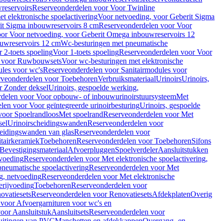
reservoirs
Reserveonderdelen voor Voor Twinline
 elektronische spoelactivering
Voor netvoeding, voor Geberit Sigma
it Sigma inbouwreservoirs 8 cm
Reserveonderdelen voor Voor
or Voor netvoeding, voor Geberit Omega inbouwreservoirs 12
ouwreservoirs 12 cm
Wc-besturingen met pneumatische
 2-toets spoeling
Voor 1-toets spoeling
Reserveonderdelen voor Voor
n voor Ruwbouwsets
Voor wc-besturingen met elektronische
ules voor wc's
Reserveonderdelen voor Sanitairmodules voor
rveonderdelen voor Toebehoren
Verbruiksmateriaal
Urinoirs
Urinoirs,
r Zonder deksel
Urinoirs, gespoelde werking,
delen voor Voor opbouw- of inbouwurinoirstuursysteem
Met
en voor Voor geïntegreerde urinoirbesturing
Urinoirs, gespoelde
voor Spoelrandloos
Met spoelrand
Reserveonderdelen voor Met
sel
Urinoirscheidingswanden
Reserveonderdelen voor
heidingswanden van glas
Reserveonderdelen voor
tairkeramiek
Toebehoren
Reserveonderdelen voor Toebehoren
Sifons
Bevestigingsmateriaal
Afvoerpluggen
Spoelverdeler
Aansluitstukken
tvoeding
Reserveonderdelen voor Met elektronische spoelactivering,
neumatische spoelactivering
Reserveonderdelen voor Met
ng, netvoeding
Reserveonderdelen voor Met elektronische
erijvoeding
Toebehoren
Reserveonderdelen voor
ovatiesets
Reserveonderdelen voor Renovatiesets
Afdekplaten
Overig
voor Afvoergarnituren voor wc's en
oor Aansluitstuk
Aansluitsets
Reserveonderdelen voor
uitingen van PVC
Manchetten en afdekkappen
Overgang- en