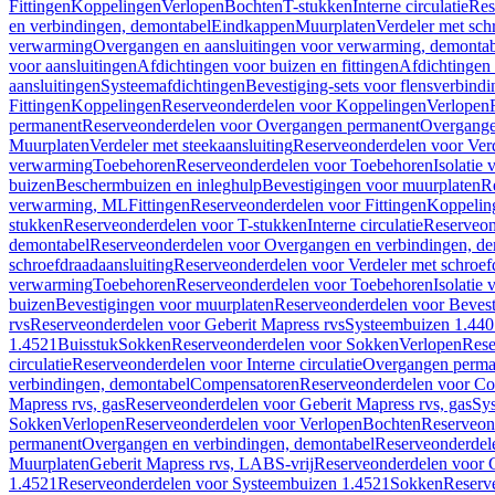
Fittingen
Koppelingen
Verlopen
Bochten
T-stukken
Interne circulatie
Res
en verbindingen, demontabel
Eindkappen
Muurplaten
Verdeler met sch
verwarming
Overgangen en aansluitingen voor verwarming, demonta
voor aansluitingen
Afdichtingen voor buizen en fittingen
Afdichtingen 
aansluitingen
Systeemafdichtingen
Bevestiging-sets voor flensverbind
Fittingen
Koppelingen
Reserveonderdelen voor Koppelingen
Verlopen
permanent
Reserveonderdelen voor Overgangen permanent
Overgange
Muurplaten
Verdeler met steekaansluiting
Reserveonderdelen voor Verd
verwarming
Toebehoren
Reserveonderdelen voor Toebehoren
Isolatie 
buizen
Beschermbuizen en inleghulp
Bevestigingen voor muurplaten
R
verwarming, ML
Fittingen
Reserveonderdelen voor Fittingen
Koppelin
stukken
Reserveonderdelen voor T-stukken
Interne circulatie
Reserveond
demontabel
Reserveonderdelen voor Overgangen en verbindingen, d
schroefdraadaansluiting
Reserveonderdelen voor Verdeler met schroef
verwarming
Toebehoren
Reserveonderdelen voor Toebehoren
Isolatie 
buizen
Bevestigingen voor muurplaten
Reserveonderdelen voor Bevest
rvs
Reserveonderdelen voor Geberit Mapress rvs
Systeembuizen 1.440
1.4521
Buisstuk
Sokken
Reserveonderdelen voor Sokken
Verlopen
Rese
circulatie
Reserveonderdelen voor Interne circulatie
Overgangen perma
verbindingen, demontabel
Compensatoren
Reserveonderdelen voor C
Mapress rvs, gas
Reserveonderdelen voor Geberit Mapress rvs, gas
Sy
Sokken
Verlopen
Reserveonderdelen voor Verlopen
Bochten
Reserveon
permanent
Overgangen en verbindingen, demontabel
Reserveonderdel
Muurplaten
Geberit Mapress rvs, LABS-vrij
Reserveonderdelen voor G
1.4521
Reserveonderdelen voor Systeembuizen 1.4521
Sokken
Reserv