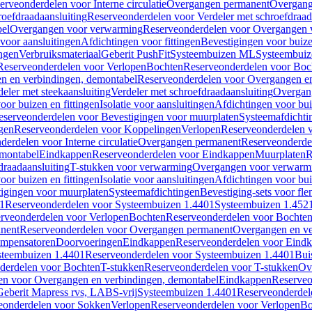
erveonderdelen voor Interne circulatie
Overgangen permanent
Overgang
roefdraadaansluiting
Reserveonderdelen voor Verdeler met schroefdraad
bel
Overgangen voor verwarming
Reserveonderdelen voor Overgangen 
voor aansluitingen
Afdichtingen voor fittingen
Bevestigingen voor buiz
ingen
Verbruiksmateriaal
Geberit PushFit
Systeembuizen ML
Systeembui
Reserveonderdelen voor Verlopen
Bochten
Reserveonderdelen voor Boc
n en verbindingen, demontabel
Reserveonderdelen voor Overgangen en
eler met steekaansluiting
Verdeler met schroefdraadaansluiting
Overgan
voor buizen en fittingen
Isolatie voor aansluitingen
Afdichtingen voor bui
eserveonderdelen voor Bevestigingen voor muurplaten
Systeemafdichti
gen
Reserveonderdelen voor Koppelingen
Verlopen
Reserveonderdelen 
erdelen voor Interne circulatie
Overgangen permanent
Reserveonderde
emontabel
Eindkappen
Reserveonderdelen voor Eindkappen
Muurplaten
R
draadaansluiting
T-stukken voor verwarming
Overgangen voor verwarm
voor buizen en fittingen
Isolatie voor aansluitingen
Afdichtingen voor bui
igingen voor muurplaten
Systeemafdichtingen
Bevestiging-sets voor fl
1
Reserveonderdelen voor Systeembuizen 1.4401
Systeembuizen 1.452
rveonderdelen voor Verlopen
Bochten
Reserveonderdelen voor Bochte
nent
Reserveonderdelen voor Overgangen permanent
Overgangen en ve
ompensatoren
Doorvoeringen
Eindkappen
Reserveonderdelen voor Eind
steembuizen 1.4401
Reserveonderdelen voor Systeembuizen 1.4401
Bui
derdelen voor Bochten
T-stukken
Reserveonderdelen voor T-stukken
Ov
en voor Overgangen en verbindingen, demontabel
Eindkappen
Reserveo
eberit Mapress rvs, LABS-vrij
Systeembuizen 1.4401
Reserveonderdel
eonderdelen voor Sokken
Verlopen
Reserveonderdelen voor Verlopen
Bo