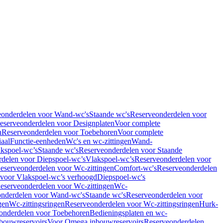
eonderdelen voor Wand-wc's
Staande wc's
Reserveonderdelen voor
eserveonderdelen voor Designplaten
Voor complete
n
Reserveonderdelen voor Toebehoren
Voor complete
iaal
Functie-eenheden
Wc's en wc-zittingen
Wand-
kspoel-wc’s
Staande wc's
Reserveonderdelen voor Staande
delen voor Diepspoel-wc’s
Vlakspoel-wc’s
Reserveonderdelen voor
eserveonderdelen voor Wc-zittingen
Comfort-wc's
Reserveonderdelen
 voor Vlakspoel-wc’s verhoogd
Diepspoel-wc's
eserveonderdelen voor Wc-zittingen
Wc-
nderdelen voor Wand-wc's
Staande wc's
Reserveonderdelen voor
gen
Wc-zittingsringen
Reserveonderdelen voor Wc-zittingsringen
Hurk-
onderdelen voor Toebehoren
Bedieningsplaten en wc-
bouwreservoirs
Voor Omega inbouwreservoirs
Reserveonderdelen