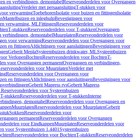
en en verbindingen, demontabel
Reserveonderdelen voor Overgangen
aansluiting
Verdeler met persaansluiting
T-stukken voor
voor verwarming
Toebehoren
Isolatie voor buizen en fittingen
Isolatie
en
Mantelbuizen en inleghulp
Bevestigingen voor
zen verwarming, ML
Fittingen
Reserveonderdelen voor
hten
T-stukken
Reserveonderdelen voor T-stukken
Overgangen
 verbindingen, demontabel
Muurplaten
Reserveonderdelen voor
gen voor verwarming
Reserveonderdelen voor Overgangen voor
zen en fittingen
Afdichtingen voor aansluitingen
Bevestigingen voor
ngen
Geberit Mepla
Systeembuizen drinkwater, ML
Systeembuizen
voor Verlopen
Bochten
Reserveonderdelen voor Bochten
T-
len voor Overgangen permanent
Overgangen en verbindingen,
eserveonderdelen voor Muurplaten
Verdeler met
ing
Reserveonderdelen voor Overgangen voor
zen en fittingen
Afdichtingen voor aansluitingen
Bevestigingen voor
ensverbindingen
Geberit Mapress rvs
Geberit Mapress
1
Reserveonderdelen voor Systeembuizen
n
T-stukken
Reserveonderdelen voor T-stukken
Interne
rbindingen, demontabel
Reserveonderdelen voor Overgangen en
kappen
Muurplaten
Reserveonderdelen voor Muurplaten
Geberit
sstuk
Sokken
Reserveonderdelen voor
ergangen permanent
Reserveonderdelen voor Overgangen
nderdelen voor Eindkappen
Muurplaten
Reserveonderdelen voor
en voor Systeembuizen 1.4401
Systeembuizen
chten
Reserveonderdelen voor Bochten
T-stukken
Reserveonderdelen