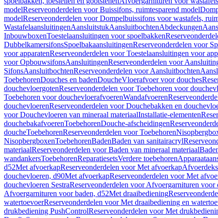
spoelbakken, toestellen en gootstenen
Afvoergarnituren voor wastafel
model
Reserveonderdelen voor Buissifons, ruimtesparend model
Dompe
model
Reserveonderdelen voor Dompelbuissifons voor wastafels, rui
Wastafelaansluitingen
Aansluitstuk
Aansluitbochten
Abdeckungen
Aans
Inbouwboxen
Toestelaansluitingen voor spoelbakken
Reserveonderdele
Dubbelkamersifons
Spoelbakaansluitingen
Reserveonderdelen voor Sp
voor apparaten
Reserveonderdelen voor Toestelaansluitingen voor app
voor Opbouwsifons
Aansluitingen
Reserveonderdelen voor Aansluitin
Sifons
Aansluitbochten
Reserveonderdelen voor Aansluitbochten
Aansl
Toebehoren
Douches en baden
Douche
Vloerafvoer voor douches
Rese
douchevloergoten
Reserveonderdelen voor Toebehoren voor douchev
Toebehoren voor douchevloerafvoeren
Wandafvoeren
Reserveonderde
douchevloeren
Reserveonderdelen voor Douchebakken en douchevlo
voor Douchevloeren van mineraal materiaal
Installatie-elementen
Reser
douchebakafvoeren
Toebehoren
Douche-afscheidingen
Reserveonderde
douche
Toebehoren
Reserveonderdelen voor Toebehoren
Nisopbergbo
Nisopbergboxen
Toebehoren
Baden
Baden van sanitairacryl
Reserveond
materiaal
Reserveonderdelen voor Baden van mineraal materiaal
Baden
wandankers
Toebehoren
Reparatiesets
Verdere toebehoren
Apparaataans
d52
Met afvoerkap
Reserveonderdelen voor Met afvoerkap
Afvoerdeks
douchevloeren, d90
Met afvoerkap
Reserveonderdelen voor Met afvoe
douchevloeren Sestra
Reserveonderdelen voor Afvoergarnituren voor 
Afvoergarnituren voor baden, d52
Met draaibediening
Reserveonderde
watertoevoer
Reserveonderdelen voor Met draaibediening en watertoe
drukbediening PushControl
Reserveonderdelen voor Met drukbedieni