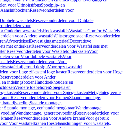
len voor Urinoirsifons
Spoelpijp- en
k
Aansluitbochten
Reserveonderdelen voor
Dubbele wastafels
Reserveonderdelen voor Dubbele
eonderdelen voor
or Onderbouwwastafels
Hoekwastafels
Wastafels Comfort
Wastafels
erdelen voor Andere wastafels
Uitstortgootsteen
Reserveonderdelen
ren
Afvoerdeksel
Bevestigingsmateriaal
Decoratieve
sets met onderkast
Reserveonderdelen voor Wastafel sets met
sten
Reserveonderdelen voor Wastafelonderkasten
Voor
delen voor Voor dubbele wastafels
Voor
stafels
Reserveonderdelen voor Voor
twastafel afgerond design
Voor opzetwastafel
elen voor Lage zijkasten
Hoge kasten
Reserveonderdelen voor Hoge
Reserveonderdelen voor Ander
n en indelingsboxen
Handdoekhouders en
actdozen
Verdere toebehoren
Spiegels en
egelkasten
Reserveonderdelen voor Spiegelkasten
Met geïntegreerde
ranen
Reserveonderdelen voor Kranen
Staande montage,
 batterijvoeding
Staande montage,
or Staande montage, eenhandelmengkraan
Wandmontage,
jvoeding
Wandmontage, generatorvoeding
Reserveonderdelen voor
 kranen
Reserveonderdelen voor Andere kranen
Voor gebruik
voor Voor wastafelkranen
Toestelaansluitingen voor wastafels,