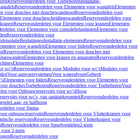
oren
Reserveonderdelen voor Toebehoren
Installatie-
stafels
Reserveonderdelen voor Elementen voor wastafels
Elementen
en voor douches met douchewandgoot
Reserveonderdelen voor
Elementen voor douchescheidingswanden
Reserveonderdelen voor
 kranen
Reserveonderdelen voor Elementen voor kranen
Elementen
erdelen voor Elementen voor consolebelastingen
Elementen voor
den
Reserveonderdelen voor
dsisolatie
Beplatingen
Installatie-elementen
Reserveonderdelen voor
ementen voor wastafels
Elementen voor bidets
Reserveonderdelen voor
ot
Reserveonderdelen voor Elementen voor douches met
dingswanden
Elementen voor kranen en apparaten
Reserveonderdelen
chines
Elementen voor
or wc's
Reserveonderdelen voor Modules voor wc's
Modules voor
nden
Voor aanvoersystemen
Voor waterafvoer
Geberit
's
Elementen voor bidets
Reserveonderdelen voor Elementen voor
voor douches
Toebehoren
Reserveonderdelen voor Toebehoren
Voor
len voor Opbouwreservoirs voor wc's
Hoog
ervoirs voor wc's, van sanitairkeramiek
Reserveonderdelen voor
gende
Laag- en halfhoog
erdelen voor Sigma
voor opbouwreservoirs
Reserveonderdelen voor Vlotterkranen voor
mische reservoirs
Reserveonderdelen voor Vlotterkranen voor
n
Reserveonderdelen voor Spoelventielen
2-toets
voor 2-toets
tingen
Reserveonderdelen voor