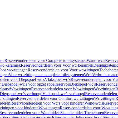
men
Reserveonderdelen voor Complete toiletsystemen
Wand-wc's
Reserv
wc-keramiek
Reserveonderdelen voor Voor wc-keramiek
Designplaten
R
oor wc-zittingen
Reserveonderdelen voor Voor wc-zittingen
Toebehore
ingen
Voor wc-zittingen en complete toiletsystemen
Wc's
Verbruiksmater
delen voor Diepspoel-wc’s
Vlakspoel-wc’s
Reserveonderdelen voor Vla
 Diepspoel-wc's voor opzet spoelreservoir
Diepspoel-wc’s
Reserveonder
laatst
Wc-zittingen
Reserveonderdelen voor Wc-zittingen
Wc-zittingen
R
 Diepspoel-wc’s verhoogd
Vlakspoel-wc’s verhoogd
Reserveonderdelen
-zittingen
Reserveonderdelen voor Comfort wc-zittingen
Wc-zittingen
R
nderen
Reserveonderdelen voor Wc’s voor kinderen
Wand-wc's
Reserveo
ittingen voor kinderen
Wc-zittingen
Reserveonderdelen voor Wc-zittin
Reserveonderdelen voor Wandbidets
Staande bidets
Toebehoren
Reserve
en
Voor Sigma inbouwreservoirs
Reserveonderdelen voor Voor Sigma in