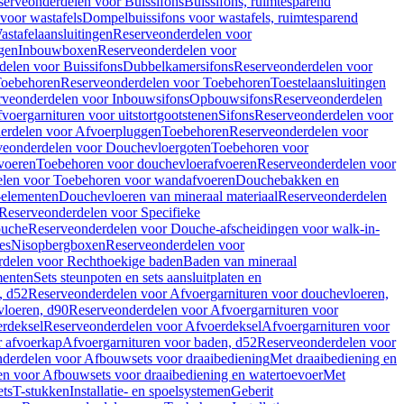
serveonderdelen voor Buissifons
Buissifons, ruimtesparend
voor wastafels
Dompelbuissifons voor wastafels, ruimtesparend
astafelaansluitingen
Reserveonderdelen voor
gen
Inbouwboxen
Reserveonderdelen voor
delen voor Buissifons
Dubbelkamersifons
Reserveonderdelen voor
oebehoren
Reserveonderdelen voor Toebehoren
Toestelaansluitingen
rveonderdelen voor Inbouwsifons
Opbouwsifons
Reserveonderdelen
oergarnituren voor uitstortgootstenen
Sifons
Reserveonderdelen voor
erdelen voor Afvoerpluggen
Toebehoren
Reserveonderdelen voor
veonderdelen voor Douchevloergoten
Toebehoren voor
voeren
Toebehoren voor douchevloerafvoeren
Reserveonderdelen voor
len voor Toebehoren voor wandafvoeren
Douchebakken en
-elementen
Douchevloeren van mineraal materiaal
Reserveonderdelen
Reserveonderdelen voor Specifieke
ouche
Reserveonderdelen voor Douche-afscheidingen voor walk-in-
es
Nisopbergboxen
Reserveonderdelen voor
delen voor Rechthoekige baden
Baden van mineraal
ementen
Sets steunpoten en sets aansluitplaten en
, d52
Reserveonderdelen voor Afvoergarnituren voor douchevloeren,
vloeren, d90
Reserveonderdelen voor Afvoergarnituren voor
rdeksel
Reserveonderdelen voor Afvoerdeksel
Afvoergarnituren voor
 afvoerkap
Afvoergarnituren voor baden, d52
Reserveonderdelen voor
derdelen voor Afbouwsets voor draaibediening
Met draaibediening en
n voor Afbouwsets voor draaibediening en watertoevoer
Met
ets
T-stukken
Installatie- en spoelsystemen
Geberit