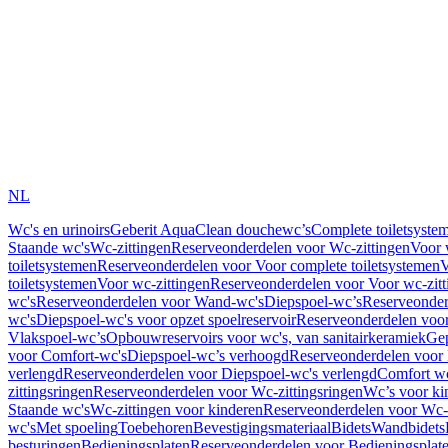
NL
Wc's en urinoirs
Geberit AquaClean douchewc’s
Complete toiletsyste
Staande wc's
Wc-zittingen
Reserveonderdelen voor Wc-zittingen
Voor 
toiletsystemen
Reserveonderdelen voor Voor complete toiletsystemen
V
toiletsystemen
Voor wc-zittingen
Reserveonderdelen voor Voor wc-zitt
wc's
Reserveonderdelen voor Wand-wc's
Diepspoel-wc’s
Reserveonder
wc's
Diepspoel-wc's voor opzet spoelreservoir
Reserveonderdelen voor
Vlakspoel-wc’s
Opbouwreservoirs voor wc's, van sanitairkeramiek
Gep
voor Comfort-wc's
Diepspoel-wc’s verhoogd
Reserveonderdelen voor
verlengd
Reserveonderdelen voor Diepspoel-wc's verlengd
Comfort wc
zittingsringen
Reserveonderdelen voor Wc-zittingsringen
Wc’s voor ki
Staande wc's
Wc-zittingen voor kinderen
Reserveonderdelen voor Wc-z
wc's
Met spoeling
Toebehoren
Bevestigingsmateriaal
Bidets
Wandbidets
besturingen
Bedieningsplaten
Reserveonderdelen voor Bedieningsplat