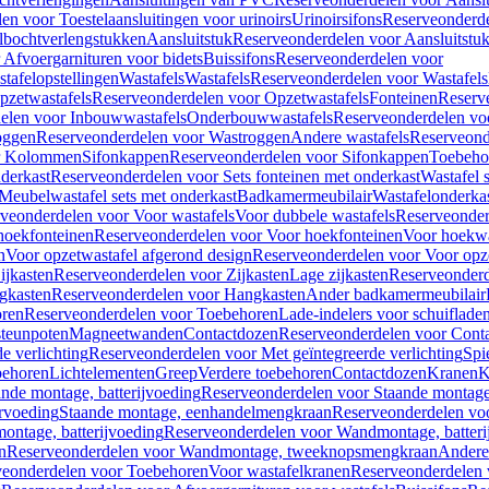
en voor Toestelaansluitingen voor urinoirs
Urinoirsifons
Reserveonderde
lbochtverlengstukken
Aansluitstuk
Reserveonderdelen voor Aansluitstu
Afvoergarnituren voor bidets
Buissifons
Reserveonderdelen voor
tafelopstellingen
Wastafels
Wastafels
Reserveonderdelen voor Wastafels
pzetwastafels
Reserveonderdelen voor Opzetwastafels
Fonteinen
Reserv
elen voor Inbouwwastafels
Onderbouwwastafels
Reserveonderdelen vo
oggen
Reserveonderdelen voor Wastroggen
Andere wastafels
Reserveond
or Kolommen
Sifonkappen
Reserveonderdelen voor Sifonkappen
Toebeho
nderkast
Reserveonderdelen voor Sets fonteinen met onderkast
Wastafel 
Meubelwastafel sets met onderkast
Badkamermeubilair
Wastafelonderka
veonderdelen voor Voor wastafels
Voor dubbele wastafels
Reserveonder
hoekfonteinen
Reserveonderdelen voor Voor hoekfonteinen
Voor hoekwa
n
Voor opzetwastafel afgerond design
Reserveonderdelen voor Voor opze
ijkasten
Reserveonderdelen voor Zijkasten
Lage zijkasten
Reserveonderd
gkasten
Reserveonderdelen voor Hangkasten
Ander badkamermeubilair
ren
Reserveonderdelen voor Toebehoren
Lade-indelers voor schuiflade
steunpoten
Magneetwanden
Contactdozen
Reserveonderdelen voor Cont
e verlichting
Reserveonderdelen voor Met geïntegreerde verlichting
Spi
ehoren
Lichtelementen
Greep
Verdere toebehoren
Contactdozen
Kranen
K
ande montage, batterijvoeding
Reserveonderdelen voor Staande montage,
rvoeding
Staande montage, eenhandelmengkraan
Reserveonderdelen vo
ntage, batterijvoeding
Reserveonderdelen voor Wandmontage, batteri
n
Reserveonderdelen voor Wandmontage, tweeknopsmengkraan
Andere
veonderdelen voor Toebehoren
Voor wastafelkranen
Reserveonderdelen 