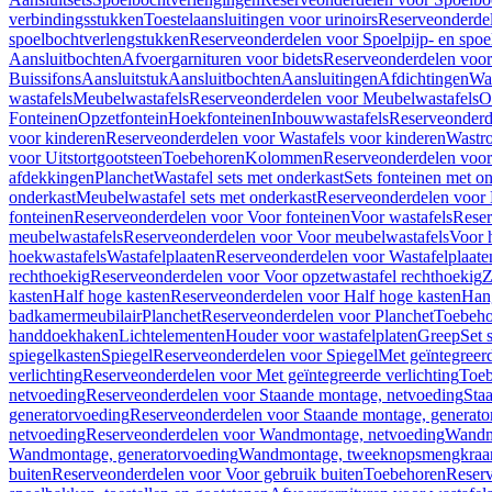
verbindingsstukken
Toestelaansluitingen voor urinoirs
Reserveonderdel
spoelbochtverlengstukken
Reserveonderdelen voor Spoelpijp- en spoe
Aansluitbochten
Afvoergarnituren voor bidets
Reserveonderdelen voor 
Buissifons
Aansluitstuk
Aansluitbochten
Aansluitingen
Afdichtingen
Was
wastafels
Meubelwastafels
Reserveonderdelen voor Meubelwastafels
O
Fonteinen
Opzetfontein
Hoekfonteinen
Inbouwwastafels
Reserveonderd
voor kinderen
Reserveonderdelen voor Wastafels voor kinderen
Wastr
voor Uitstortgootsteen
Toebehoren
Kolommen
Reserveonderdelen vo
afdekkingen
Planchet
Wastafel sets met onderkast
Sets fonteinen met o
onderkast
Meubelwastafel sets met onderkast
Reserveonderdelen voor 
fonteinen
Reserveonderdelen voor Voor fonteinen
Voor wastafels
Reser
meubelwastafels
Reserveonderdelen voor Voor meubelwastafels
Voor 
hoekwastafels
Wastafelplaaten
Reserveonderdelen voor Wastafelplaate
rechthoekig
Reserveonderdelen voor Voor opzetwastafel rechthoekig
Z
kasten
Half hoge kasten
Reserveonderdelen voor Half hoge kasten
Han
badkamermeubilair
Planchet
Reserveonderdelen voor Planchet
Toebeho
handdoekhaken
Lichtelementen
Houder voor wastafelplaten
Greep
Set 
spiegelkasten
Spiegel
Reserveonderdelen voor Spiegel
Met geïntegreerd
verlichting
Reserveonderdelen voor Met geïntegreerde verlichting
Toeb
netvoeding
Reserveonderdelen voor Staande montage, netvoeding
Sta
generatorvoeding
Reserveonderdelen voor Staande montage, generato
netvoeding
Reserveonderdelen voor Wandmontage, netvoeding
Wandmo
Wandmontage, generatorvoeding
Wandmontage, tweeknopsmengkraa
buiten
Reserveonderdelen voor Voor gebruik buiten
Toebehoren
Reser