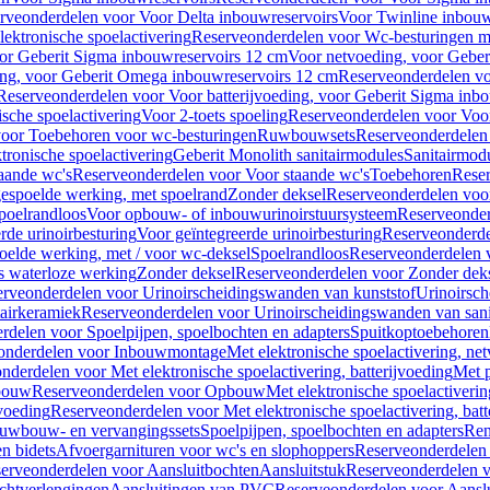
rveonderdelen voor Voor Delta inbouwreservoirs
Voor Twinline inbouw
ektronische spoelactivering
Reserveonderdelen voor Wc-besturingen met
or Geberit Sigma inbouwreservoirs 12 cm
Voor netvoeding, voor Geber
ng, voor Geberit Omega inbouwreservoirs 12 cm
Reserveonderdelen vo
Reserveonderdelen voor Voor batterijvoeding, voor Geberit Sigma inb
sche spoelactivering
Voor 2-toets spoeling
Reserveonderdelen voor Voor
oor Toebehoren voor wc-besturingen
Ruwbouwsets
Reserveonderdele
ronische spoelactivering
Geberit Monolith sanitairmodules
Sanitairmod
aande wc's
Reserveonderdelen voor Voor staande wc's
Toebehoren
Rese
gespoelde werking, met spoelrand
Zonder deksel
Reserveonderdelen voo
poelrandloos
Voor opbouw- of inbouwurinoirstuursysteem
Reserveonder
de urinoirbesturing
Voor geïntegreerde urinoirbesturing
Reserveonderdel
oelde werking, met / voor wc-deksel
Spoelrandloos
Reserveonderdelen 
s waterloze werking
Zonder deksel
Reserveonderdelen voor Zonder dek
rveonderdelen voor Urinoirscheidingswanden van kunststof
Urinoirsc
airkeramiek
Reserveonderdelen voor Urinoirscheidingswanden van sani
rdelen voor Spoelpijpen, spoelbochten en adapters
Spuitkoptoebehoren
onderdelen voor Inbouwmontage
Met elektronische spoelactivering, ne
nderdelen voor Met elektronische spoelactivering, batterijvoeding
Met p
bouw
Reserveonderdelen voor Opbouw
Met elektronische spoelactiveri
jvoeding
Reserveonderdelen voor Met elektronische spoelactivering, batt
uwbouw- en vervangingssets
Spoelpijpen, spoelbochten en adapters
Ren
en bidets
Afvoergarnituren voor wc's en slophoppers
Reserveonderdelen 
erveonderdelen voor Aansluitbochten
Aansluitstuk
Reserveonderdelen v
chtverlengingen
Aansluitingen van PVC
Reserveonderdelen voor Aansl