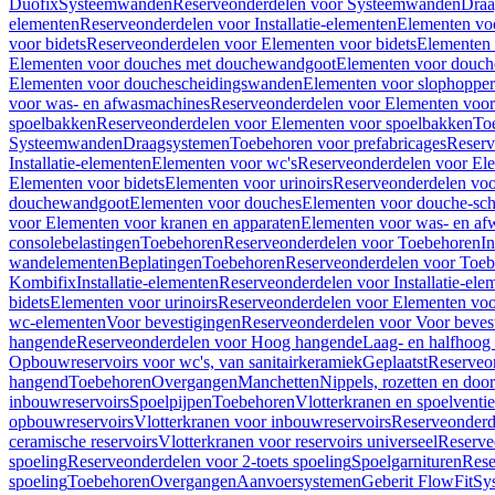
Duofix
Systeemwanden
Reserveonderdelen voor Systeemwanden
Draa
elementen
Reserveonderdelen voor Installatie-elementen
Elementen vo
voor bidets
Reserveonderdelen voor Elementen voor bidets
Elementen 
Elementen voor douches met douchewandgoot
Elementen voor douch
Elementen voor douchescheidingswanden
Elementen voor slophopper
voor was- en afwasmachines
Reserveonderdelen voor Elementen voor
spoelbakken
Reserveonderdelen voor Elementen voor spoelbakken
To
Systeemwanden
Draagsystemen
Toebehoren voor prefabricages
Reserv
Installatie-elementen
Elementen voor wc's
Reserveonderdelen voor El
Elementen voor bidets
Elementen voor urinoirs
Reserveonderdelen voo
douchewandgoot
Elementen voor douches
Elementen voor douche-sc
voor Elementen voor kranen en apparaten
Elementen voor was- en af
consolebelastingen
Toebehoren
Reserveonderdelen voor Toebehoren
In
wandelementen
Beplatingen
Toebehoren
Reserveonderdelen voor Toe
Kombifix
Installatie-elementen
Reserveonderdelen voor Installatie-ele
bidets
Elementen voor urinoirs
Reserveonderdelen voor Elementen voor
wc-elementen
Voor bevestigingen
Reserveonderdelen voor Voor beves
hangende
Reserveonderdelen voor Hoog hangende
Laag- en halfhoog
Opbouwreservoirs voor wc's, van sanitairkeramiek
Geplaatst
Reserveo
hangend
Toebehoren
Overgangen
Manchetten
Nippels, rozetten en doo
inbouwreservoirs
Spoelpijpen
Toebehoren
Vlotterkranen en spoelventie
opbouwreservoirs
Vlotterkranen voor inbouwreservoirs
Reserveonderd
ceramische reservoirs
Vlotterkranen voor reservoirs universeel
Reserve
spoeling
Reserveonderdelen voor 2-toets spoeling
Spoelgarnituren
Rese
spoeling
Toebehoren
Overgangen
Aanvoersystemen
Geberit FlowFit
Sy