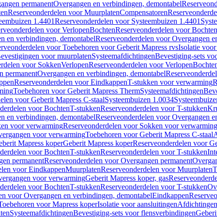
gangen permanent
Overgangen en verbindingen, demontabel
Reserveond
ten
Reserveonderdelen voor Muurplaten
Compensatoren
Reserveonderde
eembuizen 1.4401
Reserveonderdelen voor Systeembuizen 1.4401
Syst
rveonderdelen voor Verlopen
Bochten
Reserveonderdelen voor Bochte
n en verbindingen, demontabel
Reserveonderdelen voor Overgangen en
rveonderdelen voor Toebehoren voor Geberit Mapress rvs
Isolatie voor
evestigingen voor muurplaten
Systeemafdichtingen
Bevestiging-sets vo
rdelen voor Sokken
Verlopen
Reserveonderdelen voor Verlopen
Bochte
n permanent
Overgangen en verbindingen, demontabel
Reserveonderdel
ppen
Reserveonderdelen voor Eindkappen
T-stukken voor verwarming
R
ming
Toebehoren voor Geberit Mapress Therm
Systeemafdichtingen
Beve
elen voor Geberit Mapress C-staal
Systeembuizen 1.0034
Systeembuize
derdelen voor Bochten
T-stukken
Reserveonderdelen voor T-stukken
Kr
n en verbindingen, demontabel
Reserveonderdelen voor Overgangen en
en voor verwarming
Reserveonderdelen voor Sokken voor verwarmin
vergangen voor verwarming
Toebehoren voor Geberit Mapress C-staal
A
berit Mapress koper
Geberit Mapress koper
Reserveonderdelen voor Ge
derdelen voor Bochten
T-stukken
Reserveonderdelen voor T-stukken
Int
gen permanent
Reserveonderdelen voor Overgangen permanent
Overgan
elen voor Eindkappen
Muurplaten
Reserveonderdelen voor Muurplaten
T
vergangen voor verwarming
Geberit Mapress koper, gas
Reserveonderde
derdelen voor Bochten
T-stukken
Reserveonderdelen voor T-stukken
Ov
en voor Overgangen en verbindingen, demontabel
Eindkappen
Reserveo
Toebehoren voor Mapress koper
Isolatie voor aansluitingen
Afdichtingen
ten
Systeemafdichtingen
Bevestiging-sets voor flensverbindingen
Geberi