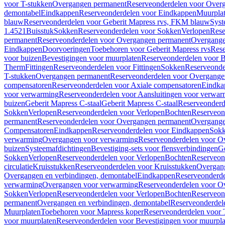
voor T-stukken
Overgangen permanent
Reserveonderdelen voor Over
demontabel
Eindkappen
Reserveonderdelen voor Eindkappen
Muurpla
blauw
Reserveonderdelen voor Geberit Mapress rvs, FKM blauw
Syst
1.4521
Buisstuk
Sokken
Reserveonderdelen voor Sokken
Verlopen
Rese
permanent
Reserveonderdelen voor Overgangen permanent
Overgange
Eindkappen
Doorvoeringen
Toebehoren voor Geberit Mapress rvs
Rese
voor buizen
Bevestigingen voor muurplaten
Reserveonderdelen voor B
Therm
Fittingen
Reserveonderdelen voor Fittingen
Sokken
Reserveonde
T-stukken
Overgangen permanent
Reserveonderdelen voor Overgange
compensatoren
Reserveonderdelen voor Axiale compensatoren
Eindka
voor verwarming
Reserveonderdelen voor Aansluitingen voor verwar
buizen
Geberit Mapress C-staal
Geberit Mapress C-staal
Reserveonderd
Sokken
Verlopen
Reserveonderdelen voor Verlopen
Bochten
Reserveon
permanent
Reserveonderdelen voor Overgangen permanent
Overgange
Compensatoren
Eindkappen
Reserveonderdelen voor Eindkappen
Sokk
verwarming
Overgangen voor verwarming
Reserveonderdelen voor O
buizen
Systeemafdichtingen
Bevestiging-sets voor flensverbindingen
Ge
Sokken
Verlopen
Reserveonderdelen voor Verlopen
Bochten
Reserveon
circulatie
Kruisstukken
Reserveonderdelen voor Kruisstukken
Overgan
Overgangen en verbindingen, demontabel
Eindkappen
Reserveonderd
verwarming
Overgangen voor verwarming
Reserveonderdelen voor O
Sokken
Verlopen
Reserveonderdelen voor Verlopen
Bochten
Reserveon
permanent
Overgangen en verbindingen, demontabel
Reserveonderdel
Muurplaten
Toebehoren voor Mapress koper
Reserveonderdelen voor 
voor muurplaten
Reserveonderdelen voor Bevestigingen voor muurpla