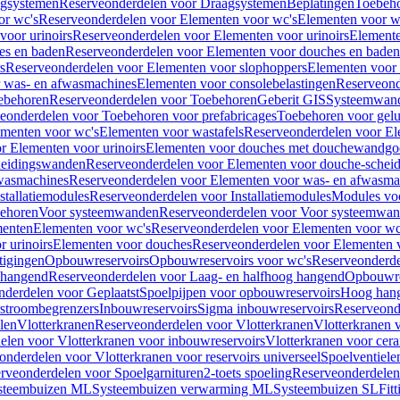
gsystemen
Reserveonderdelen voor Draagsystemen
Beplatingen
Toebeh
or wc's
Reserveonderdelen voor Elementen voor wc's
Elementen voor wa
voor urinoirs
Reserveonderdelen voor Elementen voor urinoirs
Element
es en baden
Reserveonderdelen voor Elementen voor douches en baden
s
Reserveonderdelen voor Elementen voor slophoppers
Elementen voor
 was- en afwasmachines
Elementen voor consolebelastingen
Reserveond
ebehoren
Reserveonderdelen voor Toebehoren
Geberit GIS
Systeemwan
eonderdelen voor Toebehoren voor prefabricages
Toebehoren voor gelui
ementen voor wc's
Elementen voor wastafels
Reserveonderdelen voor El
r Elementen voor urinoirs
Elementen voor douches met douchewandgo
heidingswanden
Reserveonderdelen voor Elementen voor douche-schei
wasmachines
Reserveonderdelen voor Elementen voor was- en afwasma
stallatiemodules
Reserveonderdelen voor Installatiemodules
Modules vo
behoren
Voor systeemwanden
Reserveonderdelen voor Voor systeemwa
menten
Elementen voor wc's
Reserveonderdelen voor Elementen voor wc
 urinoirs
Elementen voor douches
Reserveonderdelen voor Elementen 
tigingen
Opbouwreservoirs
Opbouwreservoirs voor wc's
Reserveonderde
 hangend
Reserveonderdelen voor Laag- en halfhoog hangend
Opbouwres
nderdelen voor Geplaatst
Spoelpijpen voor opbouwreservoirs
Hoog han
rstroombegrenzers
Inbouwreservoirs
Sigma inbouwreservoirs
Reserveond
len
Vlotterkranen
Reserveonderdelen voor Vlotterkranen
Vlotterkranen 
elen voor Vlotterkranen voor inbouwreservoirs
Vlotterkranen voor cera
onderdelen voor Vlotterkranen voor reservoirs universeel
Spoelventiele
rveonderdelen voor Spoelgarnituren
2-toets spoeling
Reserveonderdelen 
steembuizen ML
Systeembuizen verwarming ML
Systeembuizen SL
Fit