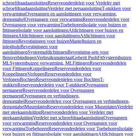
schroefdraadaansluiting
Reserveonderdelen voor Verdeler met
schroefdraadaansluiting
Verdeler met persaansluiting
T-stukken voor
verwarming
Overgangen en aansluitingen voor verwarming,
demontabel
Overgangen voor verwarming
Reserveonderdelen voor
Overgangen voor verwarming
Toebehoren
Isolatie voor buizen en
fittingen
Isolatie voor aansluitingen
Afdichtingen voor buizen en
fittingen
Afdichtingen voor aansluitingen
Afdichtingen voor
fittingen
Bevestigingen voor buizen
Mantelbuizen en
inleghulp
Bevestigingen voor
aansluitingen
Systeemafdichtingen
Bevestiging-sets voor
flensverbindingen
Verbruiksmateriaal
Geberit PushFit
Systeembuizen
ML
Systeembuizen verwarming, ML
Fittingen
Reserveonderdelen
voor Fittingen
Koppelingen
Reserveonderdelen voor
Koppelingen
Verlopen
Reserveonderdelen voor
Verlopen
Bochten
Reserveonderdelen voor Bochten
T-
stukken
Reserveonderdelen voor T-stukken
Overgangen
permanent
Reserveonderdelen voor Overgangen
permanent
Overgangen en verbindingen,
demontabel
Reserveonderdelen voor Overgangen en verbindingen,
demontabel
Muurplaten
Reserveonderdelen voor Muurplaten
Verdeler
met steekaansluiting
Reserveonderdelen voor Verdeler met
steekaansluiting
Verdeler met schroefdraadaansluiting
Overgangen
voor verwarming
Reserveonderdelen voor Overgangen voor
verwarming
Toebehoren
Reserveonderdelen voor Toebehoren
Isolatie
voor buizen en fittingen
Isolatie voor aansluitingen
Afdichtingen voor