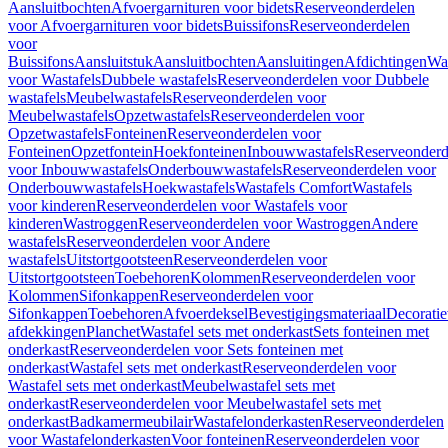
Aansluitbochten
Afvoergarnituren voor bidets
Reserveonderdelen
voor Afvoergarnituren voor bidets
Buissifons
Reserveonderdelen
voor
Buissifons
Aansluitstuk
Aansluitbochten
Aansluitingen
Afdichtingen
Was
voor Wastafels
Dubbele wastafels
Reserveonderdelen voor Dubbele
wastafels
Meubelwastafels
Reserveonderdelen voor
Meubelwastafels
Opzetwastafels
Reserveonderdelen voor
Opzetwastafels
Fonteinen
Reserveonderdelen voor
Fonteinen
Opzetfontein
Hoekfonteinen
Inbouwwastafels
Reserveonderd
voor Inbouwwastafels
Onderbouwwastafels
Reserveonderdelen voor
Onderbouwwastafels
Hoekwastafels
Wastafels Comfort
Wastafels
voor kinderen
Reserveonderdelen voor Wastafels voor
kinderen
Wastroggen
Reserveonderdelen voor Wastroggen
Andere
wastafels
Reserveonderdelen voor Andere
wastafels
Uitstortgootsteen
Reserveonderdelen voor
Uitstortgootsteen
Toebehoren
Kolommen
Reserveonderdelen voor
Kolommen
Sifonkappen
Reserveonderdelen voor
Sifonkappen
Toebehoren
Afvoerdeksel
Bevestigingsmateriaal
Decorati
afdekkingen
Planchet
Wastafel sets met onderkast
Sets fonteinen met
onderkast
Reserveonderdelen voor Sets fonteinen met
onderkast
Wastafel sets met onderkast
Reserveonderdelen voor
Wastafel sets met onderkast
Meubelwastafel sets met
onderkast
Reserveonderdelen voor Meubelwastafel sets met
onderkast
Badkamermeubilair
Wastafelonderkasten
Reserveonderdelen
voor Wastafelonderkasten
Voor fonteinen
Reserveonderdelen voor