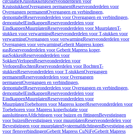
circulatie
Kruisstukken
Reserveonderdelen voor
Kruisstukken
Overgangen permanent
Reserveonderdelen voor
Overgangen permanent
Overgangen en verbindingen,
demontabel
Reserveonderdelen voor Overgangen en verbindingen,
demontabel
Eindkappen
Reserveonderdelen voor
Eindkappen
Muurplaten
Reserveonderdelen voor Muurplaten
T-
stukken voor verwarming
Reserveonderdelen voor T-stukken voor
verwarming
Overgangen voor verwarming
Reserveonderdelen voor
Overgangen voor verwarming
Geberit Mapress koper,
gas
Reserveonderdelen voor Geberit Mapress koper,
gas
Sokken
Reserveonderdelen voor
Sokken
Verlopen
Reserveonderdelen voor
Verlopen
Bochten
Reserveonderdelen voor Bochten
T-
stukken
Reserveonderdelen voor T-stukken
Overgangen
permanent
Reserveonderdelen voor Overgangen
permanent
Overgangen en verbindingen,
demontabel
Reserveonderdelen voor Overgangen en verbindingen,
demontabel
Eindkappen
Reserveonderdelen voor
Eindkappen
Muurplaten
Reserveonderdelen voor
Muurplaten
Toebehoren voor Mapress koper
Reserveonderdelen voor
Toebehoren voor Mapress koper
Isolatie voor
aansluitingen
Afdichtingen voor buizen en fittingen
Bevestigingen
voor buizen
Bevestigingen voor muurplaten
Reserveonderdelen voor
Bevestigingen voor muurplaten
Systeemafdichtingen
Bevestiging-sets
voor flensverbindingen
Geberit Mapress CuNiFe
Geberit Mapress