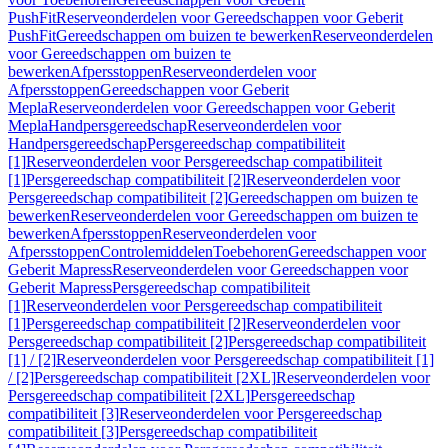
PushFit
Reserveonderdelen voor Gereedschappen voor Geberit
PushFit
Gereedschappen om buizen te bewerken
Reserveonderdelen
voor Gereedschappen om buizen te
bewerken
Afpersstoppen
Reserveonderdelen voor
Afpersstoppen
Gereedschappen voor Geberit
Mepla
Reserveonderdelen voor Gereedschappen voor Geberit
Mepla
Handpersgereedschap
Reserveonderdelen voor
Handpersgereedschap
Persgereedschap compatibiliteit
[1]
Reserveonderdelen voor Persgereedschap compatibiliteit
[1]
Persgereedschap compatibiliteit [2]
Reserveonderdelen voor
Persgereedschap compatibiliteit [2]
Gereedschappen om buizen te
bewerken
Reserveonderdelen voor Gereedschappen om buizen te
bewerken
Afpersstoppen
Reserveonderdelen voor
Afpersstoppen
Controlemiddelen
Toebehoren
Gereedschappen voor
Geberit Mapress
Reserveonderdelen voor Gereedschappen voor
Geberit Mapress
Persgereedschap compatibiliteit
[1]
Reserveonderdelen voor Persgereedschap compatibiliteit
[1]
Persgereedschap compatibiliteit [2]
Reserveonderdelen voor
Persgereedschap compatibiliteit [2]
Persgereedschap compatibiliteit
[1] / [2]
Reserveonderdelen voor Persgereedschap compatibiliteit [1]
/ [2]
Persgereedschap compatibiliteit [2XL]
Reserveonderdelen voor
Persgereedschap compatibiliteit [2XL]
Persgereedschap
compatibiliteit [3]
Reserveonderdelen voor Persgereedschap
compatibiliteit [3]
Persgereedschap compatibiliteit