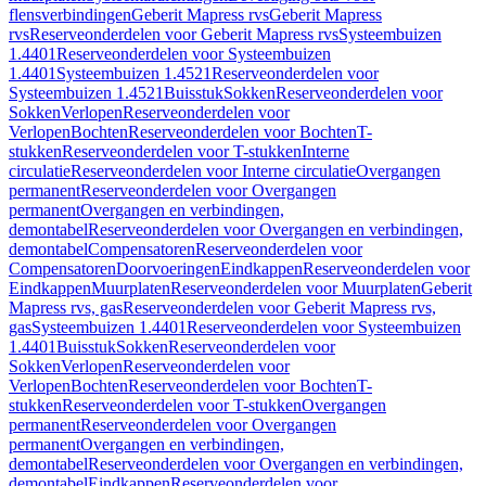
flensverbindingen
Geberit Mapress rvs
Geberit Mapress
rvs
Reserveonderdelen voor Geberit Mapress rvs
Systeembuizen
1.4401
Reserveonderdelen voor Systeembuizen
1.4401
Systeembuizen 1.4521
Reserveonderdelen voor
Systeembuizen 1.4521
Buisstuk
Sokken
Reserveonderdelen voor
Sokken
Verlopen
Reserveonderdelen voor
Verlopen
Bochten
Reserveonderdelen voor Bochten
T-
stukken
Reserveonderdelen voor T-stukken
Interne
circulatie
Reserveonderdelen voor Interne circulatie
Overgangen
permanent
Reserveonderdelen voor Overgangen
permanent
Overgangen en verbindingen,
demontabel
Reserveonderdelen voor Overgangen en verbindingen,
demontabel
Compensatoren
Reserveonderdelen voor
Compensatoren
Doorvoeringen
Eindkappen
Reserveonderdelen voor
Eindkappen
Muurplaten
Reserveonderdelen voor Muurplaten
Geberit
Mapress rvs, gas
Reserveonderdelen voor Geberit Mapress rvs,
gas
Systeembuizen 1.4401
Reserveonderdelen voor Systeembuizen
1.4401
Buisstuk
Sokken
Reserveonderdelen voor
Sokken
Verlopen
Reserveonderdelen voor
Verlopen
Bochten
Reserveonderdelen voor Bochten
T-
stukken
Reserveonderdelen voor T-stukken
Overgangen
permanent
Reserveonderdelen voor Overgangen
permanent
Overgangen en verbindingen,
demontabel
Reserveonderdelen voor Overgangen en verbindingen,
demontabel
Eindkappen
Reserveonderdelen voor