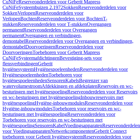
CuNiFe
Reserveonderdelen voor Geberit Mapress
CuNiFe
Systeembuizen 2.1972
Sokken
Reserveonderdelen voor
Sokken
Verlopen
Reserveonderdelen voor
Verlopen
Bochten
Reserveonderdelen voor Bochten
T-
stukken
Reserveonderdelen voor T-stukken
Overgangen
permanent
Reserveonderdelen voor Overgangen
permanent
Overgangen en verbindingen,
demontabel
Reserveonderdelen voor Overgangen en verbindingen,
demontabel
Doorvoeringen
Reserveonderdelen voor
Doorvoeringen
Toebehoren voor Geberit Mapress
CuNiFe
Systeemafdichtingen
Bevestiging-sets voor
flensverbindingen
Geberit
hygiënesysteem
Hygiënespoeleenheden
Reserveonderdelen voor
Hygiënespoeleenheden
Toebehoren voor
hygiënespoeleenheden
Sensoren
Kabels
Begrenzer van
watervolumestroom
Afdekkingen en afdekplaten
Reservoirs en wc-
besturingen met hygiënespoeling
Reserveonderdelen voor Reservoirs
en wc-besturingen met hygiënespoeling
Inbouwreservoirs met
hygiënespoeling
Hygiëne-inbouwmodules
Reserveonderdelen voor
Hygiëne-inbouwmodules
Toebehoren voor reservoirs en wc-
besturingen met hygiënespoeling
Reserveonderdelen voor
Toebehoren voor reservoirs en wc-besturingen met
hygiënespoeling
Sensoren
Kabel
Voedingsapparaten
Reserveonderdelen
voor Voedingsapparaten
Netwerkcomponenten
Geberit Connect
toebehoren voor Geberit hygiënesysteem
Reserveonderdelen voor