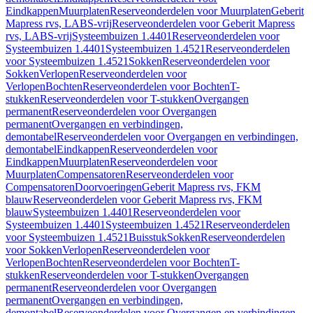
Eindkappen
Muurplaten
Reserveonderdelen voor Muurplaten
Geberit
Mapress rvs, LABS-vrij
Reserveonderdelen voor Geberit Mapress
rvs, LABS-vrij
Systeembuizen 1.4401
Reserveonderdelen voor
Systeembuizen 1.4401
Systeembuizen 1.4521
Reserveonderdelen
voor Systeembuizen 1.4521
Sokken
Reserveonderdelen voor
Sokken
Verlopen
Reserveonderdelen voor
Verlopen
Bochten
Reserveonderdelen voor Bochten
T-
stukken
Reserveonderdelen voor T-stukken
Overgangen
permanent
Reserveonderdelen voor Overgangen
permanent
Overgangen en verbindingen,
demontabel
Reserveonderdelen voor Overgangen en verbindingen,
demontabel
Eindkappen
Reserveonderdelen voor
Eindkappen
Muurplaten
Reserveonderdelen voor
Muurplaten
Compensatoren
Reserveonderdelen voor
Compensatoren
Doorvoeringen
Geberit Mapress rvs, FKM
blauw
Reserveonderdelen voor Geberit Mapress rvs, FKM
blauw
Systeembuizen 1.4401
Reserveonderdelen voor
Systeembuizen 1.4401
Systeembuizen 1.4521
Reserveonderdelen
voor Systeembuizen 1.4521
Buisstuk
Sokken
Reserveonderdelen
voor Sokken
Verlopen
Reserveonderdelen voor
Verlopen
Bochten
Reserveonderdelen voor Bochten
T-
stukken
Reserveonderdelen voor T-stukken
Overgangen
permanent
Reserveonderdelen voor Overgangen
permanent
Overgangen en verbindingen,
demontabel
Reserveonderdelen voor Overgangen en verbindingen,