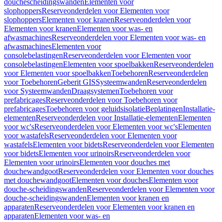
douchescheidingswanden
Elementen voor
slophoppers
Reserveonderdelen voor Elementen voor
slophoppers
Elementen voor kranen
Reserveonderdelen voor
Elementen voor kranen
Elementen voor was- en
afwasmachines
Reserveonderdelen voor Elementen voor was- en
afwasmachines
Elementen voor
consolebelastingen
Reserveonderdelen voor Elementen voor
consolebelastingen
Elementen voor spoelbakken
Reserveonderdelen
voor Elementen voor spoelbakken
Toebehoren
Reserveonderdelen
voor Toebehoren
Geberit GIS
Systeemwanden
Reserveonderdelen
voor Systeemwanden
Draagsystemen
Toebehoren voor
prefabricages
Reserveonderdelen voor Toebehoren voor
prefabricages
Toebehoren voor geluidsisolatie
Beplatingen
Installatie-
elementen
Reserveonderdelen voor Installatie-elementen
Elementen
voor wc's
Reserveonderdelen voor Elementen voor wc's
Elementen
voor wastafels
Reserveonderdelen voor Elementen voor
wastafels
Elementen voor bidets
Reserveonderdelen voor Elementen
voor bidets
Elementen voor urinoirs
Reserveonderdelen voor
Elementen voor urinoirs
Elementen voor douches met
douchewandgoot
Reserveonderdelen voor Elementen voor douches
met douchewandgoot
Elementen voor douches
Elementen voor
douche-scheidingswanden
Reserveonderdelen voor Elementen voor
douche-scheidingswanden
Elementen voor kranen en
apparaten
Reserveonderdelen voor Elementen voor kranen en
apparaten
Elementen voor was- en