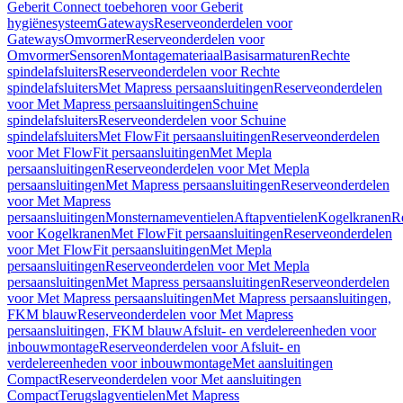
Geberit Connect toebehoren voor Geberit
hygiënesysteem
Gateways
Reserveonderdelen voor
Gateways
Omvormer
Reserveonderdelen voor
Omvormer
Sensoren
Montagemateriaal
Basisarmaturen
Rechte
spindelafsluiters
Reserveonderdelen voor Rechte
spindelafsluiters
Met Mapress persaansluitingen
Reserveonderdelen
voor Met Mapress persaansluitingen
Schuine
spindelafsluiters
Reserveonderdelen voor Schuine
spindelafsluiters
Met FlowFit persaansluitingen
Reserveonderdelen
voor Met FlowFit persaansluitingen
Met Mepla
persaansluitingen
Reserveonderdelen voor Met Mepla
persaansluitingen
Met Mapress persaansluitingen
Reserveonderdelen
voor Met Mapress
persaansluitingen
Monsternameventielen
Aftapventielen
Kogelkranen
R
voor Kogelkranen
Met FlowFit persaansluitingen
Reserveonderdelen
voor Met FlowFit persaansluitingen
Met Mepla
persaansluitingen
Reserveonderdelen voor Met Mepla
persaansluitingen
Met Mapress persaansluitingen
Reserveonderdelen
voor Met Mapress persaansluitingen
Met Mapress persaansluitingen,
FKM blauw
Reserveonderdelen voor Met Mapress
persaansluitingen, FKM blauw
Afsluit- en verdelereenheden voor
inbouwmontage
Reserveonderdelen voor Afsluit- en
verdelereenheden voor inbouwmontage
Met aansluitingen
Compact
Reserveonderdelen voor Met aansluitingen
Compact
Terugslagventielen
Met Mapress