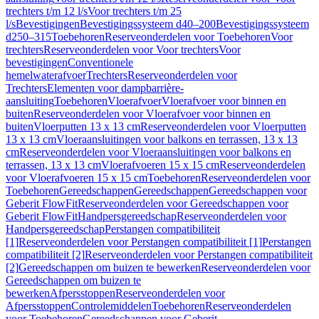
trechters t/m 12 l/s
Voor trechters t/m 25
l/s
Bevestigingen
Bevestigingssysteem d40–200
Bevestigingssysteem
d250–315
Toebehoren
Reserveonderdelen voor Toebehoren
Voor
trechters
Reserveonderdelen voor Voor trechters
Voor
bevestigingen
Conventionele
hemelwaterafvoer
Trechters
Reserveonderdelen voor
Trechters
Elementen voor dampbarrière-
aansluiting
Toebehoren
Vloerafvoer
Vloerafvoer voor binnen en
buiten
Reserveonderdelen voor Vloerafvoer voor binnen en
buiten
Vloerputten 13 x 13 cm
Reserveonderdelen voor Vloerputten
13 x 13 cm
Vloeraansluitingen voor balkons en terrassen, 13 x 13
cm
Reserveonderdelen voor Vloeraansluitingen voor balkons en
terrassen, 13 x 13 cm
Vloerafvoeren 15 x 15 cm
Reserveonderdelen
voor Vloerafvoeren 15 x 15 cm
Toebehoren
Reserveonderdelen voor
Toebehoren
Gereedschappen
Gereedschappen
Gereedschappen voor
Geberit FlowFit
Reserveonderdelen voor Gereedschappen voor
Geberit FlowFit
Handpersgereedschap
Reserveonderdelen voor
Handpersgereedschap
Perstangen compatibiliteit
[1]
Reserveonderdelen voor Perstangen compatibiliteit [1]
Perstangen
compatibiliteit [2]
Reserveonderdelen voor Perstangen compatibiliteit
[2]
Gereedschappen om buizen te bewerken
Reserveonderdelen voor
Gereedschappen om buizen te
bewerken
Afpersstoppen
Reserveonderdelen voor
Afpersstoppen
Controlemiddelen
Toebehoren
Reserveonderdelen
voor Toebehoren
Gereedschappen voor Geberit