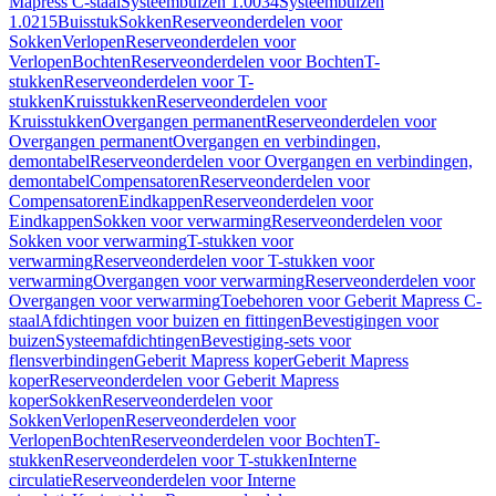
Mapress C-staal
Systeembuizen 1.0034
Systeembuizen
1.0215
Buisstuk
Sokken
Reserveonderdelen voor
Sokken
Verlopen
Reserveonderdelen voor
Verlopen
Bochten
Reserveonderdelen voor Bochten
T-
stukken
Reserveonderdelen voor T-
stukken
Kruisstukken
Reserveonderdelen voor
Kruisstukken
Overgangen permanent
Reserveonderdelen voor
Overgangen permanent
Overgangen en verbindingen,
demontabel
Reserveonderdelen voor Overgangen en verbindingen,
demontabel
Compensatoren
Reserveonderdelen voor
Compensatoren
Eindkappen
Reserveonderdelen voor
Eindkappen
Sokken voor verwarming
Reserveonderdelen voor
Sokken voor verwarming
T-stukken voor
verwarming
Reserveonderdelen voor T-stukken voor
verwarming
Overgangen voor verwarming
Reserveonderdelen voor
Overgangen voor verwarming
Toebehoren voor Geberit Mapress C-
staal
Afdichtingen voor buizen en fittingen
Bevestigingen voor
buizen
Systeemafdichtingen
Bevestiging-sets voor
flensverbindingen
Geberit Mapress koper
Geberit Mapress
koper
Reserveonderdelen voor Geberit Mapress
koper
Sokken
Reserveonderdelen voor
Sokken
Verlopen
Reserveonderdelen voor
Verlopen
Bochten
Reserveonderdelen voor Bochten
T-
stukken
Reserveonderdelen voor T-stukken
Interne
circulatie
Reserveonderdelen voor Interne