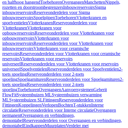
en halfhoog hangend
Toebehoren
Overgangen
Manchetten
Nippels,
rozetten en doorstroombegrenzers
Inbouwreservoirs
Sigma
inbouwreservoirs
Reserveonderdelen voor Sigma
inbouwreservoirs
Spoelpijpen
Toebehoren
Vlotterkranen en
spoelventielen
Vlotterkranen
Reserveonderdelen voor
Vlotterkranen
Vlotterkranen voor
opbouwreservoirs
Reserveonderdelen voor Vlotterkranen voor
opbouwreservoirs
Vlotterkranen voor
inbouwreservoirs
Reserveonderdelen voor Vlotterkranen voor
inbouwreservoirs
Vlotterkranen voor ceramische
reservoirs
Reserveonderdelen voor Vlotterkranen voor ceramische
reservoirs
Vlotterkranen voor reservoirs
universeel
Reserveonderdelen voor Vlotterkranen voor reservoirs
universeel
Spoelventielen
Reserveonderdelen voor Spoelventielen
2-
toets spoeling
Reserveonderdelen voor 2-toets
spoeling
Spoelgarnituren
Reserveonderdelen voor Spoelgarnituren
2-
toets spoeling
Reserveonderdelen voor 2-toets
spoeling
Toebehoren
Overgangen
Aanvoersystemen
Geberit
FlowFit
Systeembuizen ML
Systeembuizen verwarming
ML
Systeembuizen SL
Fittingen
Reserveonderdelen voor
Fittingen
Koppelingen
Verlopen
Bochten
T-stukken
Interne
circulatie
Reserveonderdelen voor Interne circulatie
Overgangen
permanent
Overgangen en verbindingen,
demontabel
Reserveonderdelen voor Overgangen en verbindingen,
demontabel
Eindkappen
Muurplaten
Verdeler met