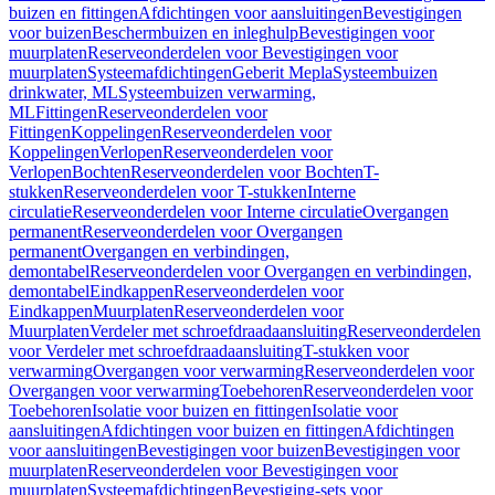
buizen en fittingen
Afdichtingen voor aansluitingen
Bevestigingen
voor buizen
Beschermbuizen en inleghulp
Bevestigingen voor
muurplaten
Reserveonderdelen voor Bevestigingen voor
muurplaten
Systeemafdichtingen
Geberit Mepla
Systeembuizen
drinkwater, ML
Systeembuizen verwarming,
ML
Fittingen
Reserveonderdelen voor
Fittingen
Koppelingen
Reserveonderdelen voor
Koppelingen
Verlopen
Reserveonderdelen voor
Verlopen
Bochten
Reserveonderdelen voor Bochten
T-
stukken
Reserveonderdelen voor T-stukken
Interne
circulatie
Reserveonderdelen voor Interne circulatie
Overgangen
permanent
Reserveonderdelen voor Overgangen
permanent
Overgangen en verbindingen,
demontabel
Reserveonderdelen voor Overgangen en verbindingen,
demontabel
Eindkappen
Reserveonderdelen voor
Eindkappen
Muurplaten
Reserveonderdelen voor
Muurplaten
Verdeler met schroefdraadaansluiting
Reserveonderdelen
voor Verdeler met schroefdraadaansluiting
T-stukken voor
verwarming
Overgangen voor verwarming
Reserveonderdelen voor
Overgangen voor verwarming
Toebehoren
Reserveonderdelen voor
Toebehoren
Isolatie voor buizen en fittingen
Isolatie voor
aansluitingen
Afdichtingen voor buizen en fittingen
Afdichtingen
voor aansluitingen
Bevestigingen voor buizen
Bevestigingen voor
muurplaten
Reserveonderdelen voor Bevestigingen voor
muurplaten
Systeemafdichtingen
Bevestiging-sets voor