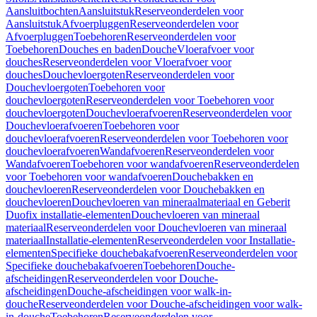
Aansluitbochten
Aansluitstuk
Reserveonderdelen voor
Aansluitstuk
Afvoerpluggen
Reserveonderdelen voor
Afvoerpluggen
Toebehoren
Reserveonderdelen voor
Toebehoren
Douches en baden
Douche
Vloerafvoer voor
douches
Reserveonderdelen voor Vloerafvoer voor
douches
Douchevloergoten
Reserveonderdelen voor
Douchevloergoten
Toebehoren voor
douchevloergoten
Reserveonderdelen voor Toebehoren voor
douchevloergoten
Douchevloerafvoeren
Reserveonderdelen voor
Douchevloerafvoeren
Toebehoren voor
douchevloerafvoeren
Reserveonderdelen voor Toebehoren voor
douchevloerafvoeren
Wandafvoeren
Reserveonderdelen voor
Wandafvoeren
Toebehoren voor wandafvoeren
Reserveonderdelen
voor Toebehoren voor wandafvoeren
Douchebakken en
douchevloeren
Reserveonderdelen voor Douchebakken en
douchevloeren
Douchevloeren van mineraalmateriaal en Geberit
Duofix installatie-elementen
Douchevloeren van mineraal
materiaal
Reserveonderdelen voor Douchevloeren van mineraal
materiaal
Installatie-elementen
Reserveonderdelen voor Installatie-
elementen
Specifieke douchebakafvoeren
Reserveonderdelen voor
Specifieke douchebakafvoeren
Toebehoren
Douche-
afscheidingen
Reserveonderdelen voor Douche-
afscheidingen
Douche-afscheidingen voor walk-in-
douche
Reserveonderdelen voor Douche-afscheidingen voor walk-
in-douche
Toebehoren
Reserveonderdelen voor