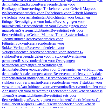
demontabel
Eindkappen
Reserveonderdelen voor
Eindkappen
Doorvoeringen
Toebehoren voor Geberit Mapress
rvs
Reserveonderdelen voor Toebehoren voor Geberit Mapress
rvs
Isolatie voor aansluitingen
Afdichtingen voor buizen en
fittingen
Bevestigingen voor buizen
Bevestigingen voor
muurplaten
Reserveonderdelen voor Bevestigingen voor
muurplaten
Systeemafdichtingen
Bevestiging-sets voor
flensverbindingen
Geberit Mapress Therm
Systeembuizen
Therm
Fittingen
Reserveonderdelen voor
Fittingen
Sokken
Reserveonderdelen voor
Sokken
Verlopen
Reserveonderdelen voor
Verlopen
Bochten
Reserveonderdelen voor Bochten
T-
stukken
Reserveonderdelen voor T-stukken
Overgangen
permanent
Reserveonderdelen voor Overgangen
permanent
Overgangen en verbindingen,
demontabel
Reserveonderdelen voor Overgangen en verbindingen,
demontabel
Axiale compensatoren
Reserveonderdelen voor Axiale
compensatoren
Eindkappen
Reserveonderdelen voor Eindkappen
T-
stukken voor verwarming
Reserveonderdelen voor T-stukken voor
verwarming
Aansluitingen voor verwarming
Reserveonderdelen voor
Aansluitingen voor verwarming
Toebehoren voor Geberit Mapress
Therm
Systeemafdichtingen
Bevestiging-sets voor
flensverbindingen
Bevestigingen voor buizen
Geberit Mapress C-
staal
Geberit Mapress C-staal
Reserveonderdelen voor Geberit