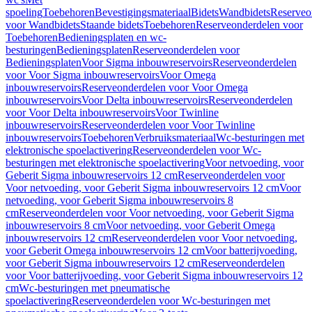
spoeling
Toebehoren
Bevestigingsmateriaal
Bidets
Wandbidets
Reserveo
voor Wandbidets
Staande bidets
Toebehoren
Reserveonderdelen voor
Toebehoren
Bedieningsplaten en wc-
besturingen
Bedieningsplaten
Reserveonderdelen voor
Bedieningsplaten
Voor Sigma inbouwreservoirs
Reserveonderdelen
voor Voor Sigma inbouwreservoirs
Voor Omega
inbouwreservoirs
Reserveonderdelen voor Voor Omega
inbouwreservoirs
Voor Delta inbouwreservoirs
Reserveonderdelen
voor Voor Delta inbouwreservoirs
Voor Twinline
inbouwreservoirs
Reserveonderdelen voor Voor Twinline
inbouwreservoirs
Toebehoren
Verbruiksmateriaal
Wc-besturingen met
elektronische spoelactivering
Reserveonderdelen voor Wc-
besturingen met elektronische spoelactivering
Voor netvoeding, voor
Geberit Sigma inbouwreservoirs 12 cm
Reserveonderdelen voor
Voor netvoeding, voor Geberit Sigma inbouwreservoirs 12 cm
Voor
netvoeding, voor Geberit Sigma inbouwreservoirs 8
cm
Reserveonderdelen voor Voor netvoeding, voor Geberit Sigma
inbouwreservoirs 8 cm
Voor netvoeding, voor Geberit Omega
inbouwreservoirs 12 cm
Reserveonderdelen voor Voor netvoeding,
voor Geberit Omega inbouwreservoirs 12 cm
Voor batterijvoeding,
voor Geberit Sigma inbouwreservoirs 12 cm
Reserveonderdelen
voor Voor batterijvoeding, voor Geberit Sigma inbouwreservoirs 12
cm
Wc-besturingen met pneumatische
spoelactivering
Reserveonderdelen voor Wc-besturingen met