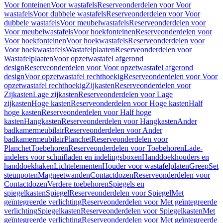
Voor fonteinen
Voor wastafels
Reserveonderdelen voor Voor
wastafels
Voor dubbele wastafels
Reserveonderdelen voor Voor
dubbele wastafels
Voor meubelwastafels
Reserveonderdelen voor
Voor meubelwastafels
Voor hoekfonteinen
Reserveonderdelen voor
Voor hoekfonteinen
Voor hoekwastafels
Reserveonderdelen voor
Voor hoekwastafels
Wastafelplaaten
Reserveonderdelen voor
Wastafelplaaten
Voor opzetwastafel afgerond
design
Reserveonderdelen voor Voor opzetwastafel afgerond
design
Voor opzetwastafel rechthoekig
Reserveonderdelen voor Voor
opzetwastafel rechthoekig
Zijkasten
Reserveonderdelen voor
Zijkasten
Lage zijkasten
Reserveonderdelen voor Lage
zijkasten
Hoge kasten
Reserveonderdelen voor Hoge kasten
Half
hoge kasten
Reserveonderdelen voor Half hoge
kasten
Hangkasten
Reserveonderdelen voor Hangkasten
Ander
badkamermeubilair
Reserveonderdelen voor Ander
badkamermeubilair
Planchet
Reserveonderdelen voor
Planchet
Toebehoren
Reserveonderdelen voor Toebehoren
Lade-
indelers voor schuifladen en indelingsboxen
Handdoekhouders en
handdoekhaken
Lichtelementen
Houder voor wastafelplaten
Greep
Set
steunpoten
Magneetwanden
Contactdozen
Reserveonderdelen voor
Contactdozen
Verdere toebehoren
Spiegels en
spiegelkasten
Spiegel
Reserveonderdelen voor Spiegel
Met
geïntegreerde verlichting
Reserveonderdelen voor Met geïntegreerde
verlichting
Spiegelkasten
Reserveonderdelen voor Spiegelkasten
Met
geïntegreerde verlichting
Reserveonderdelen voor Met geïntegreerde