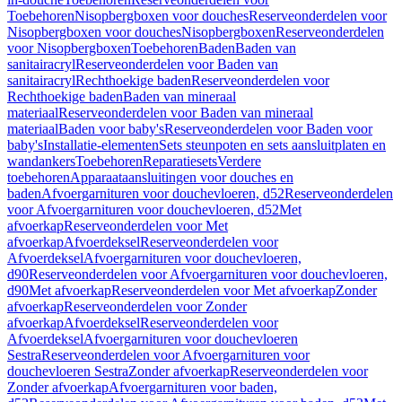
Toebehoren
Nisopbergboxen voor douches
Reserveonderdelen voor
Nisopbergboxen voor douches
Nisopbergboxen
Reserveonderdelen
voor Nisopbergboxen
Toebehoren
Baden
Baden van
sanitairacryl
Reserveonderdelen voor Baden van
sanitairacryl
Rechthoekige baden
Reserveonderdelen voor
Rechthoekige baden
Baden van mineraal
materiaal
Reserveonderdelen voor Baden van mineraal
materiaal
Baden voor baby's
Reserveonderdelen voor Baden voor
baby's
Installatie-elementen
Sets steunpoten en sets aansluitplaten en
wandankers
Toebehoren
Reparatiesets
Verdere
toebehoren
Apparaataansluitingen voor douches en
baden
Afvoergarnituren voor douchevloeren, d52
Reserveonderdelen
voor Afvoergarnituren voor douchevloeren, d52
Met
afvoerkap
Reserveonderdelen voor Met
afvoerkap
Afvoerdeksel
Reserveonderdelen voor
Afvoerdeksel
Afvoergarnituren voor douchevloeren,
d90
Reserveonderdelen voor Afvoergarnituren voor douchevloeren,
d90
Met afvoerkap
Reserveonderdelen voor Met afvoerkap
Zonder
afvoerkap
Reserveonderdelen voor Zonder
afvoerkap
Afvoerdeksel
Reserveonderdelen voor
Afvoerdeksel
Afvoergarnituren voor douchevloeren
Sestra
Reserveonderdelen voor Afvoergarnituren voor
douchevloeren Sestra
Zonder afvoerkap
Reserveonderdelen voor
Zonder afvoerkap
Afvoergarnituren voor baden,