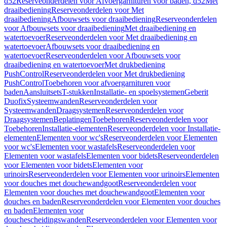
d52
Reserveonderdelen voor Afvoergarnituren voor baden, d52
Met
draaibediening
Reserveonderdelen voor Met
draaibediening
Afbouwsets voor draaibediening
Reserveonderdelen
voor Afbouwsets voor draaibediening
Met draaibediening en
watertoevoer
Reserveonderdelen voor Met draaibediening en
watertoevoer
Afbouwsets voor draaibediening en
watertoevoer
Reserveonderdelen voor Afbouwsets voor
draaibediening en watertoevoer
Met drukbediening
PushControl
Reserveonderdelen voor Met drukbediening
PushControl
Toebehoren voor afvoergarnituren voor
baden
Aansluitsets
T-stukken
Installatie- en spoelsystemen
Geberit
Duofix
Systeemwanden
Reserveonderdelen voor
Systeemwanden
Draagsystemen
Reserveonderdelen voor
Draagsystemen
Beplatingen
Toebehoren
Reserveonderdelen voor
Toebehoren
Installatie-elementen
Reserveonderdelen voor Installatie-
elementen
Elementen voor wc's
Reserveonderdelen voor Elementen
voor wc's
Elementen voor wastafels
Reserveonderdelen voor
Elementen voor wastafels
Elementen voor bidets
Reserveonderdelen
voor Elementen voor bidets
Elementen voor
urinoirs
Reserveonderdelen voor Elementen voor urinoirs
Elementen
voor douches met douchewandgoot
Reserveonderdelen voor
Elementen voor douches met douchewandgoot
Elementen voor
douches en baden
Reserveonderdelen voor Elementen voor douches
en baden
Elementen voor
douchescheidingswanden
Reserveonderdelen voor Elementen voor