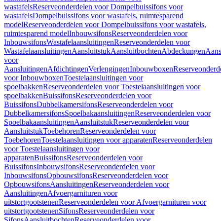
wastafels
Reserveonderdelen voor Dompelbuissifons voor
wastafels
Dompelbuissifons voor wastafels, ruimtesparend
model
Reserveonderdelen voor Dompelbuissifons voor wastafels,
ruimtesparend model
Inbouwsifons
Reserveonderdelen voor
Inbouwsifons
Wastafelaansluitingen
Reserveonderdelen voor
Wastafelaansluitingen
Aansluitstuk
Aansluitbochten
Abdeckungen
Aans
voor
Aansluitingen
Afdichtingen
Verlengingen
Inbouwboxen
Reserveonderd
voor Inbouwboxen
Toestelaansluitingen voor
spoelbakken
Reserveonderdelen voor Toestelaansluitingen voor
spoelbakken
Buissifons
Reserveonderdelen voor
Buissifons
Dubbelkamersifons
Reserveonderdelen voor
Dubbelkamersifons
Spoelbakaansluitingen
Reserveonderdelen voor
Spoelbakaansluitingen
Aansluitstuk
Reserveonderdelen voor
Aansluitstuk
Toebehoren
Reserveonderdelen voor
Toebehoren
Toestelaansluitingen voor apparaten
Reserveonderdelen
voor Toestelaansluitingen voor
apparaten
Buissifons
Reserveonderdelen voor
Buissifons
Inbouwsifons
Reserveonderdelen voor
Inbouwsifons
Opbouwsifons
Reserveonderdelen voor
Opbouwsifons
Aansluitingen
Reserveonderdelen voor
Aansluitingen
Afvoergarnituren voor
uitstortgootstenen
Reserveonderdelen voor Afvoergarnituren voor
uitstortgootstenen
Sifons
Reserveonderdelen voor
Sifons
Aansluitbochten
Reserveonderdelen voor