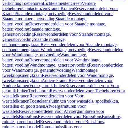
verlichting
Toebehoren
Lichtelementen
Greep
Verdere
toebehoren
Contactdozen
Kranen
Kranen
Reserveonderdelen voor
Kranen
Staande montage, netvoeding
Reserveonderdelen voor
Staande montage, netvoeding
Staande montage,
batterijvoeding
Reserveonderdelen voor Staande montage,
batterijvoeding
Staande montage,
generatorvoeding
Reserveonderdelen voor Staande montage,
generatorvoeding
Staande montage,
eenhandelmengkraan
Reserveonderdelen voor Staande montage,
eenhandelmengkraan
Wandmontage, netvoeding
Reserveonderdelen
voor Wandmontage, netvoeding
Wandmontage,
batterijvoeding
Reserveonderdelen voor Wandmontage,
batterijvoeding
Wandmontage, generatorvoeding
Reserveonderdelen
voor Wandmontage, generatorvoeding
Wandmontage,
tweeknopsmengkraan
Reserveonderdelen voor Wandmontage,
tweeknopsmengkraan
Andere kranen
Reserveonderdelen voor
Andere kranen
Voor gebruik buiten
Reserveonderdelen voor Voor
gebruik buiten
Toebehoren
Reserveonderdelen voor Toebehoren
Voor
wastafelkranen
Reserveonderdelen voor Voor
wastafelkranen
Toestelaansluitingen voor wastafels, spoelbakken,
toestellen en gootstenen
Afvoergarnituren voor
wastafels
Reserveonderdelen voor Afvoergarnituren voor
wastafels
Buissifons
Reserveonderdelen voor Buissifons
Buissifons,
ruimtesparend model
Reserveonderdelen voor Buissifons,
ruimtesparend model
Dompelbuissifons voor