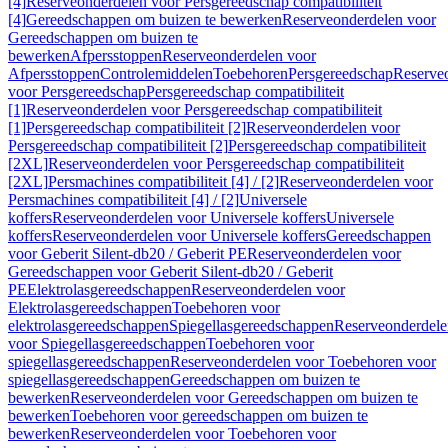
[4]
Reserveonderdelen voor Persgereedschap compatibiliteit
[4]
Gereedschappen om buizen te bewerken
Reserveonderdelen voor
Gereedschappen om buizen te
bewerken
Afpersstoppen
Reserveonderdelen voor
Afpersstoppen
Controlemiddelen
Toebehoren
Persgereedschap
Reserve
voor Persgereedschap
Persgereedschap compatibiliteit
[1]
Reserveonderdelen voor Persgereedschap compatibiliteit
[1]
Persgereedschap compatibiliteit [2]
Reserveonderdelen voor
Persgereedschap compatibiliteit [2]
Persgereedschap compatibiliteit
[2XL]
Reserveonderdelen voor Persgereedschap compatibiliteit
[2XL]
Persmachines compatibiliteit [4] / [2]
Reserveonderdelen voor
Persmachines compatibiliteit [4] / [2]
Universele
koffers
Reserveonderdelen voor Universele koffers
Universele
koffers
Reserveonderdelen voor Universele koffers
Gereedschappen
voor Geberit Silent-db20 / Geberit PE
Reserveonderdelen voor
Gereedschappen voor Geberit Silent-db20 / Geberit
PE
Elektrolasgereedschappen
Reserveonderdelen voor
Elektrolasgereedschappen
Toebehoren voor
elektrolasgereedschappen
Spiegellasgereedschappen
Reserveonderdele
voor Spiegellasgereedschappen
Toebehoren voor
spiegellasgereedschappen
Reserveonderdelen voor Toebehoren voor
spiegellasgereedschappen
Gereedschappen om buizen te
bewerken
Reserveonderdelen voor Gereedschappen om buizen te
bewerken
Toebehoren voor gereedschappen om buizen te
bewerken
Reserveonderdelen voor Toebehoren voor