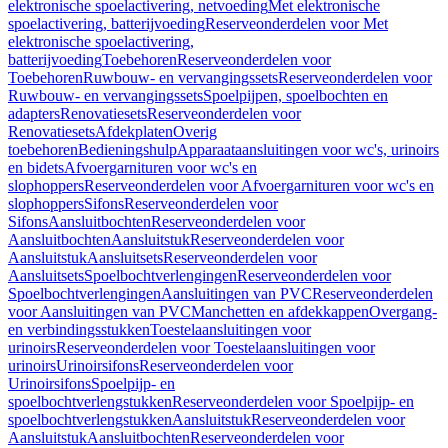
elektronische spoelactivering, netvoeding
Met elektronische
spoelactivering, batterijvoeding
Reserveonderdelen voor Met
elektronische spoelactivering,
batterijvoeding
Toebehoren
Reserveonderdelen voor
Toebehoren
Ruwbouw- en vervangingssets
Reserveonderdelen voor
Ruwbouw- en vervangingssets
Spoelpijpen, spoelbochten en
adapters
Renovatiesets
Reserveonderdelen voor
Renovatiesets
Afdekplaten
Overig
toebehoren
Bedieningshulp
Apparaataansluitingen voor wc's, urinoirs
en bidets
Afvoergarnituren voor wc's en
slophoppers
Reserveonderdelen voor Afvoergarnituren voor wc's en
slophoppers
Sifons
Reserveonderdelen voor
Sifons
Aansluitbochten
Reserveonderdelen voor
Aansluitbochten
Aansluitstuk
Reserveonderdelen voor
Aansluitstuk
Aansluitsets
Reserveonderdelen voor
Aansluitsets
Spoelbochtverlengingen
Reserveonderdelen voor
Spoelbochtverlengingen
Aansluitingen van PVC
Reserveonderdelen
voor Aansluitingen van PVC
Manchetten en afdekkappen
Overgang-
en verbindingsstukken
Toestelaansluitingen voor
urinoirs
Reserveonderdelen voor Toestelaansluitingen voor
urinoirs
Urinoirsifons
Reserveonderdelen voor
Urinoirsifons
Spoelpijp- en
spoelbochtverlengstukken
Reserveonderdelen voor Spoelpijp- en
spoelbochtverlengstukken
Aansluitstuk
Reserveonderdelen voor
Aansluitstuk
Aansluitbochten
Reserveonderdelen voor