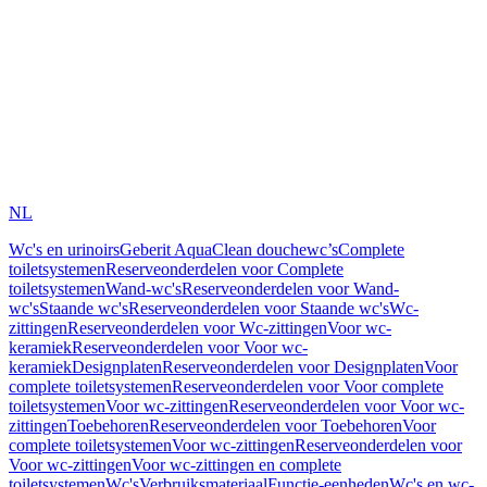
NL
Wc's en urinoirs
Geberit AquaClean douchewc’s
Complete
toiletsystemen
Reserveonderdelen voor Complete
toiletsystemen
Wand-wc's
Reserveonderdelen voor Wand-
wc's
Staande wc's
Reserveonderdelen voor Staande wc's
Wc-
zittingen
Reserveonderdelen voor Wc-zittingen
Voor wc-
keramiek
Reserveonderdelen voor Voor wc-
keramiek
Designplaten
Reserveonderdelen voor Designplaten
Voor
complete toiletsystemen
Reserveonderdelen voor Voor complete
toiletsystemen
Voor wc-zittingen
Reserveonderdelen voor Voor wc-
zittingen
Toebehoren
Reserveonderdelen voor Toebehoren
Voor
complete toiletsystemen
Voor wc-zittingen
Reserveonderdelen voor
Voor wc-zittingen
Voor wc-zittingen en complete
toiletsystemen
Wc's
Verbruiksmateriaal
Functie-eenheden
Wc's en wc-