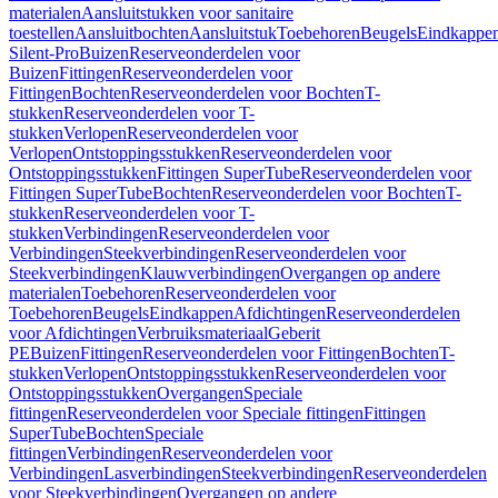
materialen
Aansluitstukken voor sanitaire
toestellen
Aansluitbochten
Aansluitstuk
Toebehoren
Beugels
Eindkappe
Silent-Pro
Buizen
Reserveonderdelen voor
Buizen
Fittingen
Reserveonderdelen voor
Fittingen
Bochten
Reserveonderdelen voor Bochten
T-
stukken
Reserveonderdelen voor T-
stukken
Verlopen
Reserveonderdelen voor
Verlopen
Ontstoppingsstukken
Reserveonderdelen voor
Ontstoppingsstukken
Fittingen SuperTube
Reserveonderdelen voor
Fittingen SuperTube
Bochten
Reserveonderdelen voor Bochten
T-
stukken
Reserveonderdelen voor T-
stukken
Verbindingen
Reserveonderdelen voor
Verbindingen
Steekverbindingen
Reserveonderdelen voor
Steekverbindingen
Klauwverbindingen
Overgangen op andere
materialen
Toebehoren
Reserveonderdelen voor
Toebehoren
Beugels
Eindkappen
Afdichtingen
Reserveonderdelen
voor Afdichtingen
Verbruiksmateriaal
Geberit
PE
Buizen
Fittingen
Reserveonderdelen voor Fittingen
Bochten
T-
stukken
Verlopen
Ontstoppingsstukken
Reserveonderdelen voor
Ontstoppingsstukken
Overgangen
Speciale
fittingen
Reserveonderdelen voor Speciale fittingen
Fittingen
SuperTube
Bochten
Speciale
fittingen
Verbindingen
Reserveonderdelen voor
Verbindingen
Lasverbindingen
Steekverbindingen
Reserveonderdelen
voor Steekverbindingen
Overgangen op andere