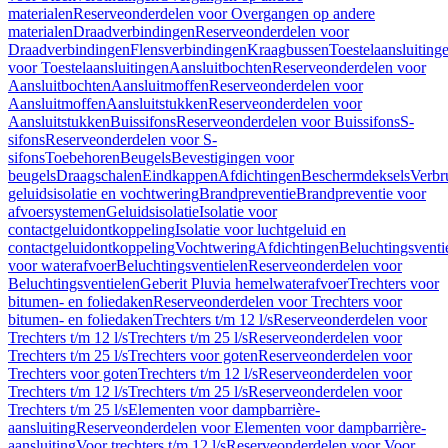
materialen
Reserveonderdelen voor Overgangen op andere
materialen
Draadverbindingen
Reserveonderdelen voor
Draadverbindingen
Flensverbindingen
Kraagbussen
Toestelaansluiting
voor Toestelaansluitingen
Aansluitbochten
Reserveonderdelen voor
Aansluitbochten
Aansluitmoffen
Reserveonderdelen voor
Aansluitmoffen
Aansluitstukken
Reserveonderdelen voor
Aansluitstukken
Buissifons
Reserveonderdelen voor Buissifons
S-
sifons
Reserveonderdelen voor S-
sifons
Toebehoren
Beugels
Bevestigingen voor
beugels
Draagschalen
Eindkappen
Afdichtingen
Beschermdeksels
Verbr
geluidsisolatie en vochtwering
Brandpreventie
Brandpreventie voor
afvoersystemen
Geluidsisolatie
Isolatie voor
contactgeluidontkoppeling
Isolatie voor luchtgeluid en
contactgeluidontkoppeling
Vochtwering
Afdichtingen
Beluchtingsventi
voor waterafvoer
Beluchtingsventielen
Reserveonderdelen voor
Beluchtingsventielen
Geberit Pluvia hemelwaterafvoer
Trechters voor
bitumen- en foliedaken
Reserveonderdelen voor Trechters voor
bitumen- en foliedaken
Trechters t/m 12 l/s
Reserveonderdelen voor
Trechters t/m 12 l/s
Trechters t/m 25 l/s
Reserveonderdelen voor
Trechters t/m 25 l/s
Trechters voor goten
Reserveonderdelen voor
Trechters voor goten
Trechters t/m 12 l/s
Reserveonderdelen voor
Trechters t/m 12 l/s
Trechters t/m 25 l/s
Reserveonderdelen voor
Trechters t/m 25 l/s
Elementen voor dampbarrière-
aansluiting
Reserveonderdelen voor Elementen voor dampbarrière-
aansluiting
Voor trechters t/m 12 l/s
Reserveonderdelen voor Voor