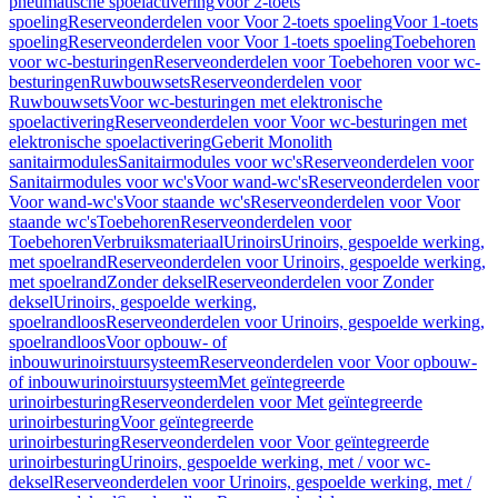
pneumatische spoelactivering
Voor 2-toets
spoeling
Reserveonderdelen voor Voor 2-toets spoeling
Voor 1-toets
spoeling
Reserveonderdelen voor Voor 1-toets spoeling
Toebehoren
voor wc-besturingen
Reserveonderdelen voor Toebehoren voor wc-
besturingen
Ruwbouwsets
Reserveonderdelen voor
Ruwbouwsets
Voor wc-besturingen met elektronische
spoelactivering
Reserveonderdelen voor Voor wc-besturingen met
elektronische spoelactivering
Geberit Monolith
sanitairmodules
Sanitairmodules voor wc's
Reserveonderdelen voor
Sanitairmodules voor wc's
Voor wand-wc's
Reserveonderdelen voor
Voor wand-wc's
Voor staande wc's
Reserveonderdelen voor Voor
staande wc's
Toebehoren
Reserveonderdelen voor
Toebehoren
Verbruiksmateriaal
Urinoirs
Urinoirs, gespoelde werking,
met spoelrand
Reserveonderdelen voor Urinoirs, gespoelde werking,
met spoelrand
Zonder deksel
Reserveonderdelen voor Zonder
deksel
Urinoirs, gespoelde werking,
spoelrandloos
Reserveonderdelen voor Urinoirs, gespoelde werking,
spoelrandloos
Voor opbouw- of
inbouwurinoirstuursysteem
Reserveonderdelen voor Voor opbouw-
of inbouwurinoirstuursysteem
Met geïntegreerde
urinoirbesturing
Reserveonderdelen voor Met geïntegreerde
urinoirbesturing
Voor geïntegreerde
urinoirbesturing
Reserveonderdelen voor Voor geïntegreerde
urinoirbesturing
Urinoirs, gespoelde werking, met / voor wc-
deksel
Reserveonderdelen voor Urinoirs, gespoelde werking, met /