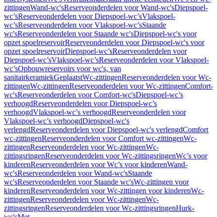
zittingen
Wand-wc's
Reserveonderdelen voor Wand-wc's
Diepspoel-
wc’s
Reserveonderdelen voor Diepspoel-wc’s
Vlakspoel-
wc’s
Reserveonderdelen voor Vlakspoel-wc’s
Staande
wc's
Reserveonderdelen voor Staande wc's
Diepspoel-wc's voor
opzet spoelreservoir
Reserveonderdelen voor Diepspoel-wc's voor
opzet spoelreservoir
Diepspoel-wc’s
Reserveonderdelen voor
Diepspoel-wc’s
Vlakspoel-wc’s
Reserveonderdelen voor Vlakspoel-
wc’s
Opbouwreservoirs voor wc's, van
sanitairkeramiek
Geplaatst
Wc-zittingen
Reserveonderdelen voor Wc-
zittingen
Wc-zittingen
Reserveonderdelen voor Wc-zittingen
Comfort-
wc's
Reserveonderdelen voor Comfort-wc's
Diepspoel-wc’s
verhoogd
Reserveonderdelen voor Diepspoel-wc’s
verhoogd
Vlakspoel-wc’s verhoogd
Reserveonderdelen voor
Vlakspoel-wc’s verhoogd
Diepspoel-wc's
verlengd
Reserveonderdelen voor Diepspoel-wc's verlengd
Comfort
wc-zittingen
Reserveonderdelen voor Comfort wc-zittingen
Wc-
zittingen
Reserveonderdelen voor Wc-zittingen
Wc-
zittingsringen
Reserveonderdelen voor Wc-zittingsringen
Wc’s voor
kinderen
Reserveonderdelen voor Wc’s voor kinderen
Wand-
wc's
Reserveonderdelen voor Wand-wc's
Staande
wc's
Reserveonderdelen voor Staande wc's
Wc-zittingen voor
kinderen
Reserveonderdelen voor Wc-zittingen voor kinderen
Wc-
zittingen
Reserveonderdelen voor Wc-zittingen
Wc-
zittingsringen
Reserveonderdelen voor Wc-zittingsringen
Hurk-
wc's
Met