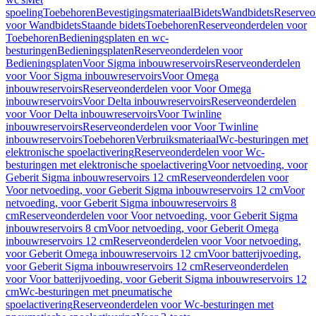
spoeling
Toebehoren
Bevestigingsmateriaal
Bidets
Wandbidets
Reserveo
voor Wandbidets
Staande bidets
Toebehoren
Reserveonderdelen voor
Toebehoren
Bedieningsplaten en wc-
besturingen
Bedieningsplaten
Reserveonderdelen voor
Bedieningsplaten
Voor Sigma inbouwreservoirs
Reserveonderdelen
voor Voor Sigma inbouwreservoirs
Voor Omega
inbouwreservoirs
Reserveonderdelen voor Voor Omega
inbouwreservoirs
Voor Delta inbouwreservoirs
Reserveonderdelen
voor Voor Delta inbouwreservoirs
Voor Twinline
inbouwreservoirs
Reserveonderdelen voor Voor Twinline
inbouwreservoirs
Toebehoren
Verbruiksmateriaal
Wc-besturingen met
elektronische spoelactivering
Reserveonderdelen voor Wc-
besturingen met elektronische spoelactivering
Voor netvoeding, voor
Geberit Sigma inbouwreservoirs 12 cm
Reserveonderdelen voor
Voor netvoeding, voor Geberit Sigma inbouwreservoirs 12 cm
Voor
netvoeding, voor Geberit Sigma inbouwreservoirs 8
cm
Reserveonderdelen voor Voor netvoeding, voor Geberit Sigma
inbouwreservoirs 8 cm
Voor netvoeding, voor Geberit Omega
inbouwreservoirs 12 cm
Reserveonderdelen voor Voor netvoeding,
voor Geberit Omega inbouwreservoirs 12 cm
Voor batterijvoeding,
voor Geberit Sigma inbouwreservoirs 12 cm
Reserveonderdelen
voor Voor batterijvoeding, voor Geberit Sigma inbouwreservoirs 12
cm
Wc-besturingen met pneumatische
spoelactivering
Reserveonderdelen voor Wc-besturingen met