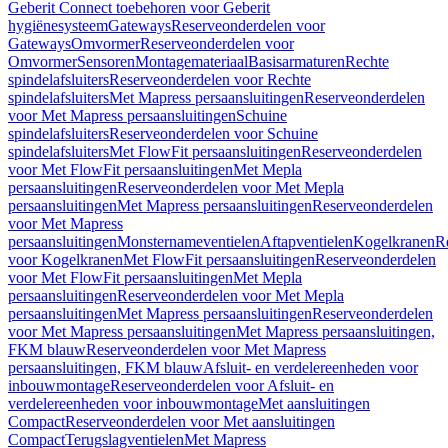
Geberit Connect toebehoren voor Geberit
hygiënesysteem
Gateways
Reserveonderdelen voor
Gateways
Omvormer
Reserveonderdelen voor
Omvormer
Sensoren
Montagemateriaal
Basisarmaturen
Rechte
spindelafsluiters
Reserveonderdelen voor Rechte
spindelafsluiters
Met Mapress persaansluitingen
Reserveonderdelen
voor Met Mapress persaansluitingen
Schuine
spindelafsluiters
Reserveonderdelen voor Schuine
spindelafsluiters
Met FlowFit persaansluitingen
Reserveonderdelen
voor Met FlowFit persaansluitingen
Met Mepla
persaansluitingen
Reserveonderdelen voor Met Mepla
persaansluitingen
Met Mapress persaansluitingen
Reserveonderdelen
voor Met Mapress
persaansluitingen
Monsternameventielen
Aftapventielen
Kogelkranen
R
voor Kogelkranen
Met FlowFit persaansluitingen
Reserveonderdelen
voor Met FlowFit persaansluitingen
Met Mepla
persaansluitingen
Reserveonderdelen voor Met Mepla
persaansluitingen
Met Mapress persaansluitingen
Reserveonderdelen
voor Met Mapress persaansluitingen
Met Mapress persaansluitingen,
FKM blauw
Reserveonderdelen voor Met Mapress
persaansluitingen, FKM blauw
Afsluit- en verdelereenheden voor
inbouwmontage
Reserveonderdelen voor Afsluit- en
verdelereenheden voor inbouwmontage
Met aansluitingen
Compact
Reserveonderdelen voor Met aansluitingen
Compact
Terugslagventielen
Met Mapress