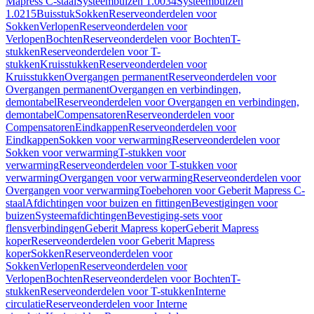
Mapress C-staal
Systeembuizen 1.0034
Systeembuizen
1.0215
Buisstuk
Sokken
Reserveonderdelen voor
Sokken
Verlopen
Reserveonderdelen voor
Verlopen
Bochten
Reserveonderdelen voor Bochten
T-
stukken
Reserveonderdelen voor T-
stukken
Kruisstukken
Reserveonderdelen voor
Kruisstukken
Overgangen permanent
Reserveonderdelen voor
Overgangen permanent
Overgangen en verbindingen,
demontabel
Reserveonderdelen voor Overgangen en verbindingen,
demontabel
Compensatoren
Reserveonderdelen voor
Compensatoren
Eindkappen
Reserveonderdelen voor
Eindkappen
Sokken voor verwarming
Reserveonderdelen voor
Sokken voor verwarming
T-stukken voor
verwarming
Reserveonderdelen voor T-stukken voor
verwarming
Overgangen voor verwarming
Reserveonderdelen voor
Overgangen voor verwarming
Toebehoren voor Geberit Mapress C-
staal
Afdichtingen voor buizen en fittingen
Bevestigingen voor
buizen
Systeemafdichtingen
Bevestiging-sets voor
flensverbindingen
Geberit Mapress koper
Geberit Mapress
koper
Reserveonderdelen voor Geberit Mapress
koper
Sokken
Reserveonderdelen voor
Sokken
Verlopen
Reserveonderdelen voor
Verlopen
Bochten
Reserveonderdelen voor Bochten
T-
stukken
Reserveonderdelen voor T-stukken
Interne
circulatie
Reserveonderdelen voor Interne