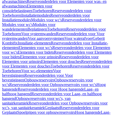
afwasmachines
Reserveonderdelen voor Elementen voor was- en
afwasmachines
Elementen voor
consolebelastingen
Toebehoren
Reserveonderdelen voor
Toebehoren
Installatiemodules
Reserveonderdelen voor
Installatiemodules
Modules voor wc's
Reserveonderdelen voor
Modules voor wc's
Modules voor
wandelementen
Beplatingen
Toebehoren
Reserveonderdelen voor
Toebehoren
Voor systeemwanden
Reserveonderdelen voor Voor
systeemwanden
Voor aanvoersystemen
Voor waterafvoer
Geberit
Kombifix
Installatie-elementen
Reserveonderdelen voor Installatie-
elementen
Elementen voor wc's
Reserveonderdelen voor Elementen
voor wc's
Elementen voor bidets
Reserveonderdelen voor Elementen
voor bidets
Elementen voor urinoirs
Reserveonderdelen voor
Elementen voor urinoirs
Elementen voor douches
Reserveonderdelen
voor Elementen voor douches
Toebehoren
Reserveonderdelen voor
Toebehoren
Voor wc-elementen
Voor
bevestigingen
Reserveonderdelen voor Voor
bevestigingen
Opbouwreservoirs
Opbouwreservoirs voor
wc's
Reserveonderdelen voor Opbouwreservoirs voor wc's
Hoog
hangende
Reserveonderdelen voor Hoog hangende
Laag- en
halfhoog hangend
Reserveonderdelen voor Laag- en halfhoog
hangend
Opbouwreservoirs voor wc's, van
sanitairkeramiek
Reserveonderdelen voor Opbouwreservoirs voor
wc's, van sanitairkeramiek
Geplaatst
Reserveonderdelen voor
Geplaatst
Spoelpijpen voor opbouwreservoirs
Hoog hangende
Laag-