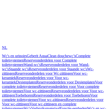
NL
Wc's en urinoirs
Geberit AquaClean douchewc’s
Complete
toiletsystemen
Reserveonderdelen voor Complete
toiletsystemen
Wand-wc's
Reserveonderdelen voor Wand-
wc's
Staande wc's
Reserveonderdelen voor Staande wc's
Wc-
zittingen
Reserveonderdelen voor Wc-zittingen
Voor wc-
keramiek
Reserveonderdelen voor Voor wc-
keramiek
Designplaten
Reserveonderdelen voor Designplaten
Voor
complete toiletsystemen
Reserveonderdelen voor Voor complete
toiletsystemen
Voor wc-zittingen
Reserveonderdelen voor Voor wc-
zittingen
Toebehoren
Reserveonderdelen voor Toebehoren
Voor
complete toiletsystemen
Voor wc-zittingen
Reserveonderdelen voor
Voor wc-zittingen
Voor wc-zittingen en complete
toiletsystemen
Wc's
Verbruiksmateriaal
Functie-eenheden
Wc's en wc-