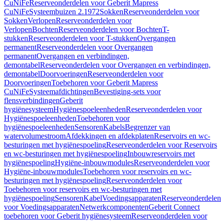
CuNiFe
Reserveonderdelen voor Geberit Mapress
CuNiFe
Systeembuizen 2.1972
Sokken
Reserveonderdelen voor
Sokken
Verlopen
Reserveonderdelen voor
Verlopen
Bochten
Reserveonderdelen voor Bochten
T-
stukken
Reserveonderdelen voor T-stukken
Overgangen
permanent
Reserveonderdelen voor Overgangen
permanent
Overgangen en verbindingen,
demontabel
Reserveonderdelen voor Overgangen en verbindingen,
demontabel
Doorvoeringen
Reserveonderdelen voor
Doorvoeringen
Toebehoren voor Geberit Mapress
CuNiFe
Systeemafdichtingen
Bevestiging-sets voor
flensverbindingen
Geberit
hygiënesysteem
Hygiënespoeleenheden
Reserveonderdelen voor
Hygiënespoeleenheden
Toebehoren voor
hygiënespoeleenheden
Sensoren
Kabels
Begrenzer van
watervolumestroom
Afdekkingen en afdekplaten
Reservoirs en wc-
besturingen met hygiënespoeling
Reserveonderdelen voor Reservoirs
en wc-besturingen met hygiënespoeling
Inbouwreservoirs met
hygiënespoeling
Hygiëne-inbouwmodules
Reserveonderdelen voor
Hygiëne-inbouwmodules
Toebehoren voor reservoirs en wc-
besturingen met hygiënespoeling
Reserveonderdelen voor
Toebehoren voor reservoirs en wc-besturingen met
hygiënespoeling
Sensoren
Kabel
Voedingsapparaten
Reserveonderdelen
voor Voedingsapparaten
Netwerkcomponenten
Geberit Connect
toebehoren voor Geberit hygiënesysteem
Reserveonderdelen voor