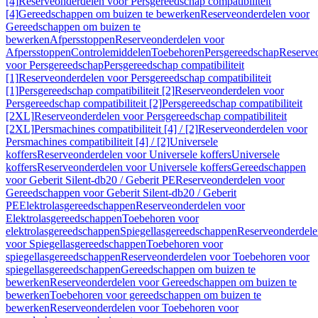
[4]
Reserveonderdelen voor Persgereedschap compatibiliteit
[4]
Gereedschappen om buizen te bewerken
Reserveonderdelen voor
Gereedschappen om buizen te
bewerken
Afpersstoppen
Reserveonderdelen voor
Afpersstoppen
Controlemiddelen
Toebehoren
Persgereedschap
Reserve
voor Persgereedschap
Persgereedschap compatibiliteit
[1]
Reserveonderdelen voor Persgereedschap compatibiliteit
[1]
Persgereedschap compatibiliteit [2]
Reserveonderdelen voor
Persgereedschap compatibiliteit [2]
Persgereedschap compatibiliteit
[2XL]
Reserveonderdelen voor Persgereedschap compatibiliteit
[2XL]
Persmachines compatibiliteit [4] / [2]
Reserveonderdelen voor
Persmachines compatibiliteit [4] / [2]
Universele
koffers
Reserveonderdelen voor Universele koffers
Universele
koffers
Reserveonderdelen voor Universele koffers
Gereedschappen
voor Geberit Silent-db20 / Geberit PE
Reserveonderdelen voor
Gereedschappen voor Geberit Silent-db20 / Geberit
PE
Elektrolasgereedschappen
Reserveonderdelen voor
Elektrolasgereedschappen
Toebehoren voor
elektrolasgereedschappen
Spiegellasgereedschappen
Reserveonderdele
voor Spiegellasgereedschappen
Toebehoren voor
spiegellasgereedschappen
Reserveonderdelen voor Toebehoren voor
spiegellasgereedschappen
Gereedschappen om buizen te
bewerken
Reserveonderdelen voor Gereedschappen om buizen te
bewerken
Toebehoren voor gereedschappen om buizen te
bewerken
Reserveonderdelen voor Toebehoren voor