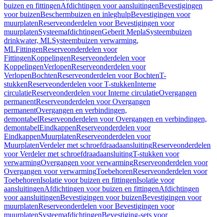
buizen en fittingen
Afdichtingen voor aansluitingen
Bevestigingen
voor buizen
Beschermbuizen en inleghulp
Bevestigingen voor
muurplaten
Reserveonderdelen voor Bevestigingen voor
muurplaten
Systeemafdichtingen
Geberit Mepla
Systeembuizen
drinkwater, ML
Systeembuizen verwarming,
ML
Fittingen
Reserveonderdelen voor
Fittingen
Koppelingen
Reserveonderdelen voor
Koppelingen
Verlopen
Reserveonderdelen voor
Verlopen
Bochten
Reserveonderdelen voor Bochten
T-
stukken
Reserveonderdelen voor T-stukken
Interne
circulatie
Reserveonderdelen voor Interne circulatie
Overgangen
permanent
Reserveonderdelen voor Overgangen
permanent
Overgangen en verbindingen,
demontabel
Reserveonderdelen voor Overgangen en verbindingen,
demontabel
Eindkappen
Reserveonderdelen voor
Eindkappen
Muurplaten
Reserveonderdelen voor
Muurplaten
Verdeler met schroefdraadaansluiting
Reserveonderdelen
voor Verdeler met schroefdraadaansluiting
T-stukken voor
verwarming
Overgangen voor verwarming
Reserveonderdelen voor
Overgangen voor verwarming
Toebehoren
Reserveonderdelen voor
Toebehoren
Isolatie voor buizen en fittingen
Isolatie voor
aansluitingen
Afdichtingen voor buizen en fittingen
Afdichtingen
voor aansluitingen
Bevestigingen voor buizen
Bevestigingen voor
muurplaten
Reserveonderdelen voor Bevestigingen voor
muurplaten
Systeemafdichtingen
Bevestiging-sets voor