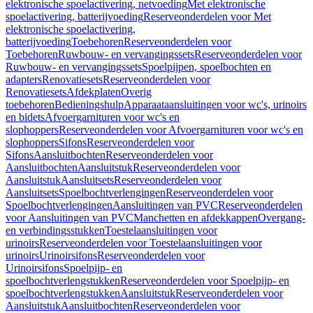
elektronische spoelactivering, netvoeding
Met elektronische
spoelactivering, batterijvoeding
Reserveonderdelen voor Met
elektronische spoelactivering,
batterijvoeding
Toebehoren
Reserveonderdelen voor
Toebehoren
Ruwbouw- en vervangingssets
Reserveonderdelen voor
Ruwbouw- en vervangingssets
Spoelpijpen, spoelbochten en
adapters
Renovatiesets
Reserveonderdelen voor
Renovatiesets
Afdekplaten
Overig
toebehoren
Bedieningshulp
Apparaataansluitingen voor wc's, urinoirs
en bidets
Afvoergarnituren voor wc's en
slophoppers
Reserveonderdelen voor Afvoergarnituren voor wc's en
slophoppers
Sifons
Reserveonderdelen voor
Sifons
Aansluitbochten
Reserveonderdelen voor
Aansluitbochten
Aansluitstuk
Reserveonderdelen voor
Aansluitstuk
Aansluitsets
Reserveonderdelen voor
Aansluitsets
Spoelbochtverlengingen
Reserveonderdelen voor
Spoelbochtverlengingen
Aansluitingen van PVC
Reserveonderdelen
voor Aansluitingen van PVC
Manchetten en afdekkappen
Overgang-
en verbindingsstukken
Toestelaansluitingen voor
urinoirs
Reserveonderdelen voor Toestelaansluitingen voor
urinoirs
Urinoirsifons
Reserveonderdelen voor
Urinoirsifons
Spoelpijp- en
spoelbochtverlengstukken
Reserveonderdelen voor Spoelpijp- en
spoelbochtverlengstukken
Aansluitstuk
Reserveonderdelen voor
Aansluitstuk
Aansluitbochten
Reserveonderdelen voor