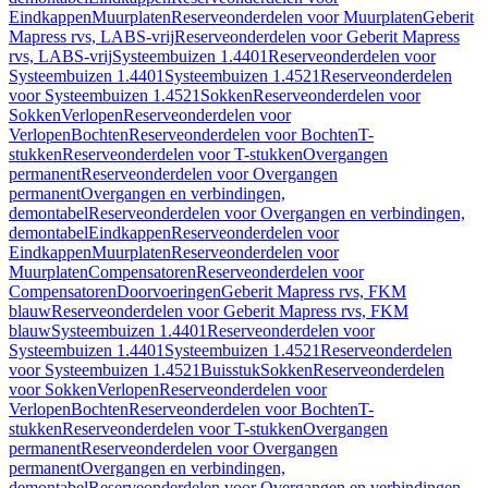
Eindkappen
Muurplaten
Reserveonderdelen voor Muurplaten
Geberit
Mapress rvs, LABS-vrij
Reserveonderdelen voor Geberit Mapress
rvs, LABS-vrij
Systeembuizen 1.4401
Reserveonderdelen voor
Systeembuizen 1.4401
Systeembuizen 1.4521
Reserveonderdelen
voor Systeembuizen 1.4521
Sokken
Reserveonderdelen voor
Sokken
Verlopen
Reserveonderdelen voor
Verlopen
Bochten
Reserveonderdelen voor Bochten
T-
stukken
Reserveonderdelen voor T-stukken
Overgangen
permanent
Reserveonderdelen voor Overgangen
permanent
Overgangen en verbindingen,
demontabel
Reserveonderdelen voor Overgangen en verbindingen,
demontabel
Eindkappen
Reserveonderdelen voor
Eindkappen
Muurplaten
Reserveonderdelen voor
Muurplaten
Compensatoren
Reserveonderdelen voor
Compensatoren
Doorvoeringen
Geberit Mapress rvs, FKM
blauw
Reserveonderdelen voor Geberit Mapress rvs, FKM
blauw
Systeembuizen 1.4401
Reserveonderdelen voor
Systeembuizen 1.4401
Systeembuizen 1.4521
Reserveonderdelen
voor Systeembuizen 1.4521
Buisstuk
Sokken
Reserveonderdelen
voor Sokken
Verlopen
Reserveonderdelen voor
Verlopen
Bochten
Reserveonderdelen voor Bochten
T-
stukken
Reserveonderdelen voor T-stukken
Overgangen
permanent
Reserveonderdelen voor Overgangen
permanent
Overgangen en verbindingen,
demontabel
Reserveonderdelen voor Overgangen en verbindingen,