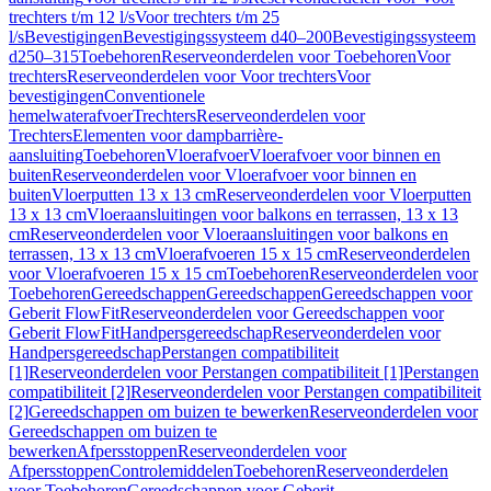
trechters t/m 12 l/s
Voor trechters t/m 25
l/s
Bevestigingen
Bevestigingssysteem d40–200
Bevestigingssysteem
d250–315
Toebehoren
Reserveonderdelen voor Toebehoren
Voor
trechters
Reserveonderdelen voor Voor trechters
Voor
bevestigingen
Conventionele
hemelwaterafvoer
Trechters
Reserveonderdelen voor
Trechters
Elementen voor dampbarrière-
aansluiting
Toebehoren
Vloerafvoer
Vloerafvoer voor binnen en
buiten
Reserveonderdelen voor Vloerafvoer voor binnen en
buiten
Vloerputten 13 x 13 cm
Reserveonderdelen voor Vloerputten
13 x 13 cm
Vloeraansluitingen voor balkons en terrassen, 13 x 13
cm
Reserveonderdelen voor Vloeraansluitingen voor balkons en
terrassen, 13 x 13 cm
Vloerafvoeren 15 x 15 cm
Reserveonderdelen
voor Vloerafvoeren 15 x 15 cm
Toebehoren
Reserveonderdelen voor
Toebehoren
Gereedschappen
Gereedschappen
Gereedschappen voor
Geberit FlowFit
Reserveonderdelen voor Gereedschappen voor
Geberit FlowFit
Handpersgereedschap
Reserveonderdelen voor
Handpersgereedschap
Perstangen compatibiliteit
[1]
Reserveonderdelen voor Perstangen compatibiliteit [1]
Perstangen
compatibiliteit [2]
Reserveonderdelen voor Perstangen compatibiliteit
[2]
Gereedschappen om buizen te bewerken
Reserveonderdelen voor
Gereedschappen om buizen te
bewerken
Afpersstoppen
Reserveonderdelen voor
Afpersstoppen
Controlemiddelen
Toebehoren
Reserveonderdelen
voor Toebehoren
Gereedschappen voor Geberit