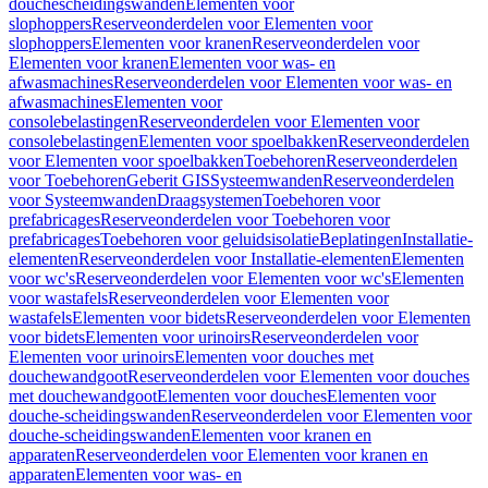
douchescheidingswanden
Elementen voor
slophoppers
Reserveonderdelen voor Elementen voor
slophoppers
Elementen voor kranen
Reserveonderdelen voor
Elementen voor kranen
Elementen voor was- en
afwasmachines
Reserveonderdelen voor Elementen voor was- en
afwasmachines
Elementen voor
consolebelastingen
Reserveonderdelen voor Elementen voor
consolebelastingen
Elementen voor spoelbakken
Reserveonderdelen
voor Elementen voor spoelbakken
Toebehoren
Reserveonderdelen
voor Toebehoren
Geberit GIS
Systeemwanden
Reserveonderdelen
voor Systeemwanden
Draagsystemen
Toebehoren voor
prefabricages
Reserveonderdelen voor Toebehoren voor
prefabricages
Toebehoren voor geluidsisolatie
Beplatingen
Installatie-
elementen
Reserveonderdelen voor Installatie-elementen
Elementen
voor wc's
Reserveonderdelen voor Elementen voor wc's
Elementen
voor wastafels
Reserveonderdelen voor Elementen voor
wastafels
Elementen voor bidets
Reserveonderdelen voor Elementen
voor bidets
Elementen voor urinoirs
Reserveonderdelen voor
Elementen voor urinoirs
Elementen voor douches met
douchewandgoot
Reserveonderdelen voor Elementen voor douches
met douchewandgoot
Elementen voor douches
Elementen voor
douche-scheidingswanden
Reserveonderdelen voor Elementen voor
douche-scheidingswanden
Elementen voor kranen en
apparaten
Reserveonderdelen voor Elementen voor kranen en
apparaten
Elementen voor was- en