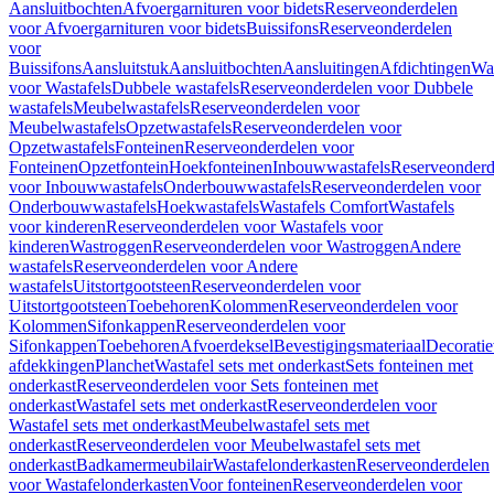
Aansluitbochten
Afvoergarnituren voor bidets
Reserveonderdelen
voor Afvoergarnituren voor bidets
Buissifons
Reserveonderdelen
voor
Buissifons
Aansluitstuk
Aansluitbochten
Aansluitingen
Afdichtingen
Was
voor Wastafels
Dubbele wastafels
Reserveonderdelen voor Dubbele
wastafels
Meubelwastafels
Reserveonderdelen voor
Meubelwastafels
Opzetwastafels
Reserveonderdelen voor
Opzetwastafels
Fonteinen
Reserveonderdelen voor
Fonteinen
Opzetfontein
Hoekfonteinen
Inbouwwastafels
Reserveonderd
voor Inbouwwastafels
Onderbouwwastafels
Reserveonderdelen voor
Onderbouwwastafels
Hoekwastafels
Wastafels Comfort
Wastafels
voor kinderen
Reserveonderdelen voor Wastafels voor
kinderen
Wastroggen
Reserveonderdelen voor Wastroggen
Andere
wastafels
Reserveonderdelen voor Andere
wastafels
Uitstortgootsteen
Reserveonderdelen voor
Uitstortgootsteen
Toebehoren
Kolommen
Reserveonderdelen voor
Kolommen
Sifonkappen
Reserveonderdelen voor
Sifonkappen
Toebehoren
Afvoerdeksel
Bevestigingsmateriaal
Decorati
afdekkingen
Planchet
Wastafel sets met onderkast
Sets fonteinen met
onderkast
Reserveonderdelen voor Sets fonteinen met
onderkast
Wastafel sets met onderkast
Reserveonderdelen voor
Wastafel sets met onderkast
Meubelwastafel sets met
onderkast
Reserveonderdelen voor Meubelwastafel sets met
onderkast
Badkamermeubilair
Wastafelonderkasten
Reserveonderdelen
voor Wastafelonderkasten
Voor fonteinen
Reserveonderdelen voor