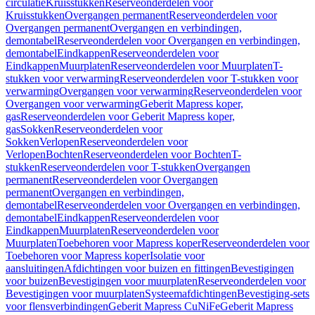
circulatie
Kruisstukken
Reserveonderdelen voor
Kruisstukken
Overgangen permanent
Reserveonderdelen voor
Overgangen permanent
Overgangen en verbindingen,
demontabel
Reserveonderdelen voor Overgangen en verbindingen,
demontabel
Eindkappen
Reserveonderdelen voor
Eindkappen
Muurplaten
Reserveonderdelen voor Muurplaten
T-
stukken voor verwarming
Reserveonderdelen voor T-stukken voor
verwarming
Overgangen voor verwarming
Reserveonderdelen voor
Overgangen voor verwarming
Geberit Mapress koper,
gas
Reserveonderdelen voor Geberit Mapress koper,
gas
Sokken
Reserveonderdelen voor
Sokken
Verlopen
Reserveonderdelen voor
Verlopen
Bochten
Reserveonderdelen voor Bochten
T-
stukken
Reserveonderdelen voor T-stukken
Overgangen
permanent
Reserveonderdelen voor Overgangen
permanent
Overgangen en verbindingen,
demontabel
Reserveonderdelen voor Overgangen en verbindingen,
demontabel
Eindkappen
Reserveonderdelen voor
Eindkappen
Muurplaten
Reserveonderdelen voor
Muurplaten
Toebehoren voor Mapress koper
Reserveonderdelen voor
Toebehoren voor Mapress koper
Isolatie voor
aansluitingen
Afdichtingen voor buizen en fittingen
Bevestigingen
voor buizen
Bevestigingen voor muurplaten
Reserveonderdelen voor
Bevestigingen voor muurplaten
Systeemafdichtingen
Bevestiging-sets
voor flensverbindingen
Geberit Mapress CuNiFe
Geberit Mapress