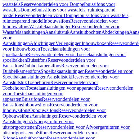
wastafels
Reserveonderdelen voor Dompelbuissifons voor
wastafels
Dompelbuissifons voor wastafels, ruimtesparend
model
Reserveonderdelen voor Dompelbuissifons voor wastafels,
ruimtesparend model
Inbouwsifons
Reserveonderdelen voor
Inbouwsifons
Wastafelaansluitingen
Reserveonderdelen voor
Wastafelaansluitingen
Aansluitstuk
Aansluitbochten
Abdeckungen
Aans
voor
Aansluitingen
Afdichtingen
Verlengingen
Inbouwboxen
Reserveonderd
voor Inbouwboxen
Toestelaansluitingen voor
spoelbakken
Reserveonderdelen voor Toestelaansluitingen voor
spoelbakken
Buissifons
Reserveonderdelen voor
Buissifons
Dubbelkamersifons
Reserveonderdelen voor
Dubbelkamersifons
Spoelbakaansluitingen
Reserveonderdelen voor
Spoelbakaansluitingen
Aansluitstuk
Reserveonderdelen voor
Aansluitstuk
Toebehoren
Reserveonderdelen voor
Toebehoren
Toestelaansluitingen voor apparaten
Reserveonderdelen
voor Toestelaansluitingen voor
apparaten
Buissifons
Reserveonderdelen voor
Buissifons
Inbouwsifons
Reserveonderdelen voor
Inbouwsifons
Opbouwsifons
Reserveonderdelen voor
Opbouwsifons
Aansluitingen
Reserveonderdelen voor
Aansluitingen
Afvoergarnituren voor
uitstortgootstenen
Reserveonderdelen voor Afvoergarnituren voor
uitstortgootstenen
Sifons
Reserveonderdelen voor
Sifons
Aansluitbochten
Reserveonderdelen voor