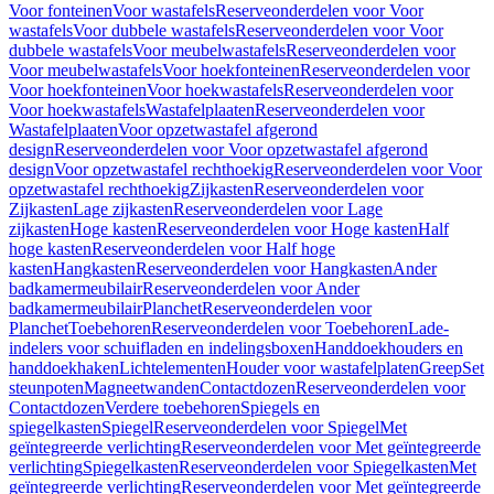
Voor fonteinen
Voor wastafels
Reserveonderdelen voor Voor
wastafels
Voor dubbele wastafels
Reserveonderdelen voor Voor
dubbele wastafels
Voor meubelwastafels
Reserveonderdelen voor
Voor meubelwastafels
Voor hoekfonteinen
Reserveonderdelen voor
Voor hoekfonteinen
Voor hoekwastafels
Reserveonderdelen voor
Voor hoekwastafels
Wastafelplaaten
Reserveonderdelen voor
Wastafelplaaten
Voor opzetwastafel afgerond
design
Reserveonderdelen voor Voor opzetwastafel afgerond
design
Voor opzetwastafel rechthoekig
Reserveonderdelen voor Voor
opzetwastafel rechthoekig
Zijkasten
Reserveonderdelen voor
Zijkasten
Lage zijkasten
Reserveonderdelen voor Lage
zijkasten
Hoge kasten
Reserveonderdelen voor Hoge kasten
Half
hoge kasten
Reserveonderdelen voor Half hoge
kasten
Hangkasten
Reserveonderdelen voor Hangkasten
Ander
badkamermeubilair
Reserveonderdelen voor Ander
badkamermeubilair
Planchet
Reserveonderdelen voor
Planchet
Toebehoren
Reserveonderdelen voor Toebehoren
Lade-
indelers voor schuifladen en indelingsboxen
Handdoekhouders en
handdoekhaken
Lichtelementen
Houder voor wastafelplaten
Greep
Set
steunpoten
Magneetwanden
Contactdozen
Reserveonderdelen voor
Contactdozen
Verdere toebehoren
Spiegels en
spiegelkasten
Spiegel
Reserveonderdelen voor Spiegel
Met
geïntegreerde verlichting
Reserveonderdelen voor Met geïntegreerde
verlichting
Spiegelkasten
Reserveonderdelen voor Spiegelkasten
Met
geïntegreerde verlichting
Reserveonderdelen voor Met geïntegreerde