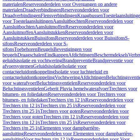
materialen
Reserveonderdelen voor Overgangen op andere
materialen
Draadverbindingen
Reserveonderdelen voor
Draadverbindingen
Flensverbindingen
Kraagbussen
Toestelaansluiting
voor Toestelaansluitingen
Aansluitbochten
Reserveonderdelen voor
Aansluitbochten
Aansluitmoffen
Reserveonderdelen voor
Aansluitmoffen
Aansluitstukken
Reserveonderdelen voor
Aansluitstukken
Buissifons
Reserveonderdelen voor Buissifons
S-
sifons
Reserveonderdelen voor S-
sifons
Toebehoren
Beugels
Bevestigingen voor
beugels
Draagschalen
Eindkappen
Afdichtingen
Beschermdeksels
Verbr
geluidsisolatie en vochtwering
Brandpreventie
Brandpreventie voor
afvoersystemen
Geluidsisolatie
Isolatie voor
contactgeluidontkoppeling
Isolatie voor luchtgeluid en
contactgeluidontkoppeling
Vochtwering
Afdichtingen
Beluchtingsventi
voor waterafvoer
Beluchtingsventielen
Reserveonderdelen voor
Beluchtingsventielen
Geberit Pluvia hemelwaterafvoer
Trechters voor
bitumen- en foliedaken
Reserveonderdelen voor Trechters voor
bitumen- en foliedaken
Trechters t/m 12 l/s
Reserveonderdelen voor
Trechters t/m 12 l/s
Trechters t/m 25 l/s
Reserveonderdelen voor
Trechters t/m 25 l/s
Trechters voor goten
Reserveonderdelen voor
Trechters voor goten
Trechters t/m 12 l/s
Reserveonderdelen voor
Trechters t/m 12 l/s
Trechters t/m 25 l/s
Reserveonderdelen voor
Trechters t/m 25 l/s
Elementen voor dampbarrière-
aansluiting
Reserveonderdelen voor Elementen voor dampbarrière-
aansluiting
Voor trechters t/m 12 l/s
Reserveonderdelen voor Voor