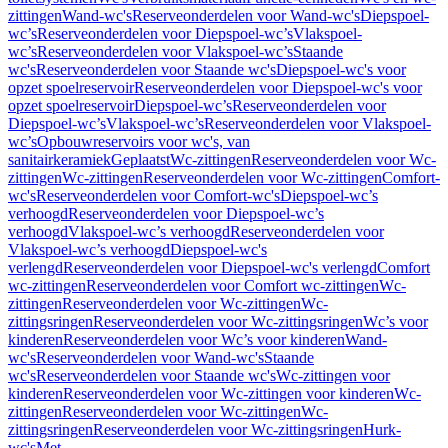
zittingen
Wand-wc's
Reserveonderdelen voor Wand-wc's
Diepspoel-
wc’s
Reserveonderdelen voor Diepspoel-wc’s
Vlakspoel-
wc’s
Reserveonderdelen voor Vlakspoel-wc’s
Staande
wc's
Reserveonderdelen voor Staande wc's
Diepspoel-wc's voor
opzet spoelreservoir
Reserveonderdelen voor Diepspoel-wc's voor
opzet spoelreservoir
Diepspoel-wc’s
Reserveonderdelen voor
Diepspoel-wc’s
Vlakspoel-wc’s
Reserveonderdelen voor Vlakspoel-
wc’s
Opbouwreservoirs voor wc's, van
sanitairkeramiek
Geplaatst
Wc-zittingen
Reserveonderdelen voor Wc-
zittingen
Wc-zittingen
Reserveonderdelen voor Wc-zittingen
Comfort-
wc's
Reserveonderdelen voor Comfort-wc's
Diepspoel-wc’s
verhoogd
Reserveonderdelen voor Diepspoel-wc’s
verhoogd
Vlakspoel-wc’s verhoogd
Reserveonderdelen voor
Vlakspoel-wc’s verhoogd
Diepspoel-wc's
verlengd
Reserveonderdelen voor Diepspoel-wc's verlengd
Comfort
wc-zittingen
Reserveonderdelen voor Comfort wc-zittingen
Wc-
zittingen
Reserveonderdelen voor Wc-zittingen
Wc-
zittingsringen
Reserveonderdelen voor Wc-zittingsringen
Wc’s voor
kinderen
Reserveonderdelen voor Wc’s voor kinderen
Wand-
wc's
Reserveonderdelen voor Wand-wc's
Staande
wc's
Reserveonderdelen voor Staande wc's
Wc-zittingen voor
kinderen
Reserveonderdelen voor Wc-zittingen voor kinderen
Wc-
zittingen
Reserveonderdelen voor Wc-zittingen
Wc-
zittingsringen
Reserveonderdelen voor Wc-zittingsringen
Hurk-
wc's
Met