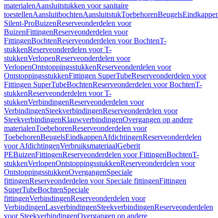
materialen
Aansluitstukken voor sanitaire
toestellen
Aansluitbochten
Aansluitstuk
Toebehoren
Beugels
Eindkappe
Silent-Pro
Buizen
Reserveonderdelen voor
Buizen
Fittingen
Reserveonderdelen voor
Fittingen
Bochten
Reserveonderdelen voor Bochten
T-
stukken
Reserveonderdelen voor T-
stukken
Verlopen
Reserveonderdelen voor
Verlopen
Ontstoppingsstukken
Reserveonderdelen voor
Ontstoppingsstukken
Fittingen SuperTube
Reserveonderdelen voor
Fittingen SuperTube
Bochten
Reserveonderdelen voor Bochten
T-
stukken
Reserveonderdelen voor T-
stukken
Verbindingen
Reserveonderdelen voor
Verbindingen
Steekverbindingen
Reserveonderdelen voor
Steekverbindingen
Klauwverbindingen
Overgangen op andere
materialen
Toebehoren
Reserveonderdelen voor
Toebehoren
Beugels
Eindkappen
Afdichtingen
Reserveonderdelen
voor Afdichtingen
Verbruiksmateriaal
Geberit
PE
Buizen
Fittingen
Reserveonderdelen voor Fittingen
Bochten
T-
stukken
Verlopen
Ontstoppingsstukken
Reserveonderdelen voor
Ontstoppingsstukken
Overgangen
Speciale
fittingen
Reserveonderdelen voor Speciale fittingen
Fittingen
SuperTube
Bochten
Speciale
fittingen
Verbindingen
Reserveonderdelen voor
Verbindingen
Lasverbindingen
Steekverbindingen
Reserveonderdelen
voor Steekverbindingen
Overgangen op andere