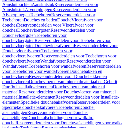
Aansluitbochten
Aansluitstuk
Reserveonderdelen voor
Aansluitstuk
Afvoerpluggen
Reserveonderdelen voor
Afvoerpluggen
Toebehoren
Reserveonderdelen voor
Toebehoren
Douches en baden
Douche
Vloerafvoer voor
douches
Reserveonderdelen voor Vloerafvoer voor
douches
Douchevloergoten
Reserveonderdelen voor
Douchevloergoten
Toebehoren voor
douchevloergoten
Reserveonderdelen voor Toebehoren voor
douchevloergoten
Douchevloerafvoeren
Reserveonderdelen voor
Douchevloerafvoeren
Toebehoren voor
douchevloerafvoeren
Reserveonderdelen voor Toebehoren voor
douchevloerafvoeren
Wandafvoeren
Reserveonderdelen voor
Wandafvoeren
Toebehoren voor wandafvoeren
Reserveonderdelen
voor Toebehoren voor wandafvoeren
Douchebakken en
douchevloeren
Reserveonderdelen voor Douchebakken en
douchevloeren
Douchevloeren van mineraalmateriaal en Geberit
Duofix installatie-elementen
Douchevloeren van mineraal
materiaal
Reserveonderdelen voor Douchevloeren van mineraal
materiaal
Installatie-elementen
Reserveonderdelen voor Installatie-
elementen
Specifieke douchebakafvoeren
Reserveonderdelen voor
Specifieke douchebakafvoeren
Toebehoren
Douche-
afscheidingen
Reserveonderdelen voor Douche-
afscheidingen
Douche-afscheidingen voor walk-in-
douche
Reserveonderdelen voor Douche-afscheidingen voor walk-
in-douche
Toebehoren
Reserveonderdelen voor