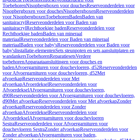
Toebehoren
Nisopbergboxen voor douches
Reserveonderdelen voor
Nisopbergboxen voor douches
Nisopbergboxen
Reserveonderdelen
voor Nisopbergboxen
Toebehoren
Baden
Baden van
sanitairacryl
Reserveonderdelen voor Baden van
sanitairacryl
Rechthoekige baden
Reserveonderdelen voor
Rechthoekige baden
Baden van mineraal
materiaal
Reserveonderdelen voor Baden van mineraal
materiaal
Baden voor baby's
Reserveonderdelen voor Baden voor
baby's
Installatie-elementen
Sets steunpoten en sets aansluitplaten en
wandankers
Toebehoren
Reparatiesets
Verdere
toebehoren
Apparaataansluitingen voor douches en
baden
Afvoergarnituren voor douchevloeren, d52
Reserveonderdelen
voor Afvoergarnituren voor douchevloeren, d52
Met
afvoerkap
Reserveonderdelen voor Met
afvoerkap
Afvoerdeksel
Reserveonderdelen voor
Afvoerdeksel
Afvoergarnituren voor douchevloeren,
d90
Reserveonderdelen voor Afvoergarnituren voor douchevloeren,
d90
Met afvoerkap
Reserveonderdelen voor Met afvoerkap
Zonder
afvoerkap
Reserveonderdelen voor Zonder
afvoerkap
Afvoerdeksel
Reserveonderdelen voor
Afvoerdeksel
Afvoergarnituren voor douchevloeren
Sestra
Reserveonderdelen voor Afvoergarnituren voor
douchevloeren Sestra
Zonder afvoerkap
Reserveonderdelen voor
Zonder afvoerkap
Afvoergarnituren voor baden,