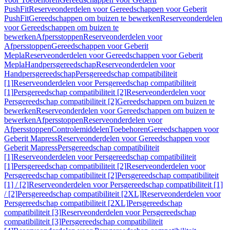
PushFit
Reserveonderdelen voor Gereedschappen voor Geberit
PushFit
Gereedschappen om buizen te bewerken
Reserveonderdelen
voor Gereedschappen om buizen te
bewerken
Afpersstoppen
Reserveonderdelen voor
Afpersstoppen
Gereedschappen voor Geberit
Mepla
Reserveonderdelen voor Gereedschappen voor Geberit
Mepla
Handpersgereedschap
Reserveonderdelen voor
Handpersgereedschap
Persgereedschap compatibiliteit
[1]
Reserveonderdelen voor Persgereedschap compatibiliteit
[1]
Persgereedschap compatibiliteit [2]
Reserveonderdelen voor
Persgereedschap compatibiliteit [2]
Gereedschappen om buizen te
bewerken
Reserveonderdelen voor Gereedschappen om buizen te
bewerken
Afpersstoppen
Reserveonderdelen voor
Afpersstoppen
Controlemiddelen
Toebehoren
Gereedschappen voor
Geberit Mapress
Reserveonderdelen voor Gereedschappen voor
Geberit Mapress
Persgereedschap compatibiliteit
[1]
Reserveonderdelen voor Persgereedschap compatibiliteit
[1]
Persgereedschap compatibiliteit [2]
Reserveonderdelen voor
Persgereedschap compatibiliteit [2]
Persgereedschap compatibiliteit
[1] / [2]
Reserveonderdelen voor Persgereedschap compatibiliteit [1]
/ [2]
Persgereedschap compatibiliteit [2XL]
Reserveonderdelen voor
Persgereedschap compatibiliteit [2XL]
Persgereedschap
compatibiliteit [3]
Reserveonderdelen voor Persgereedschap
compatibiliteit [3]
Persgereedschap compatibiliteit