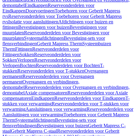
demontabel
Eindkappen
Reserveonderdelen voor
Eindkappen
Doorvoeringen
Toebehoren voor Geberit Mapress
rvs
Reserveonderdelen voor Toebehoren voor Geberit Mapress
rvs
Isolatie voor aansluitingen
Afdichtingen voor buizen en
fittingen
Bevestigingen voor buizen
Bevestigingen voor
muurplaten
Reserveonderdelen voor Bevestigingen voor
muurplaten
Systeemafdichtingen
Bevestiging-sets voor
flensverbindingen
Geberit Mapress Therm
Systeembuizen
Therm
Fittingen
Reserveonderdelen voor
Fittingen
Sokken
Reserveonderdelen voor
Sokken
Verlopen
Reserveonderdelen voor
Verlopen
Bochten
Reserveonderdelen voor Bochten
T-
stukken
Reserveonderdelen voor T-stukken
Overgangen
permanent
Reserveonderdelen voor Overgangen
permanent
Overgangen en verbindingen,
demontabel
Reserveonderdelen voor Overgangen en verbindingen,
demontabel
Axiale compensatoren
Reserveonderdelen voor Axiale
compensatoren
Eindkappen
Reserveonderdelen voor Eindkappen
T-
stukken voor verwarming
Reserveonderdelen voor T-stukken voor
verwarming
Aansluitingen voor verwarming
Reserveonderdelen voor
Aansluitingen voor verwarming
Toebehoren voor Geberit Mapress
Therm
Systeemafdichtingen
Bevestiging-sets voor
flensverbindingen
Bevestigingen voor buizen
Geberit Mapress C-
staal
Geberit Mapress C-staal
Reserveonderdelen voor Geberit