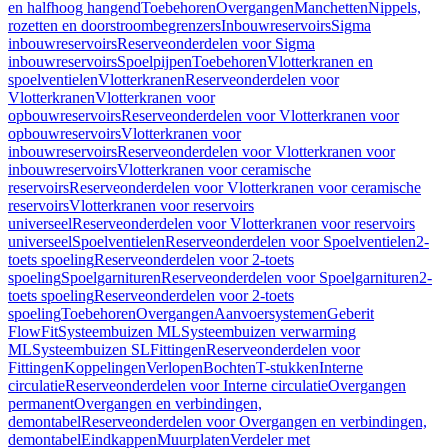
en halfhoog hangend
Toebehoren
Overgangen
Manchetten
Nippels,
rozetten en doorstroombegrenzers
Inbouwreservoirs
Sigma
inbouwreservoirs
Reserveonderdelen voor Sigma
inbouwreservoirs
Spoelpijpen
Toebehoren
Vlotterkranen en
spoelventielen
Vlotterkranen
Reserveonderdelen voor
Vlotterkranen
Vlotterkranen voor
opbouwreservoirs
Reserveonderdelen voor Vlotterkranen voor
opbouwreservoirs
Vlotterkranen voor
inbouwreservoirs
Reserveonderdelen voor Vlotterkranen voor
inbouwreservoirs
Vlotterkranen voor ceramische
reservoirs
Reserveonderdelen voor Vlotterkranen voor ceramische
reservoirs
Vlotterkranen voor reservoirs
universeel
Reserveonderdelen voor Vlotterkranen voor reservoirs
universeel
Spoelventielen
Reserveonderdelen voor Spoelventielen
2-
toets spoeling
Reserveonderdelen voor 2-toets
spoeling
Spoelgarnituren
Reserveonderdelen voor Spoelgarnituren
2-
toets spoeling
Reserveonderdelen voor 2-toets
spoeling
Toebehoren
Overgangen
Aanvoersystemen
Geberit
FlowFit
Systeembuizen ML
Systeembuizen verwarming
ML
Systeembuizen SL
Fittingen
Reserveonderdelen voor
Fittingen
Koppelingen
Verlopen
Bochten
T-stukken
Interne
circulatie
Reserveonderdelen voor Interne circulatie
Overgangen
permanent
Overgangen en verbindingen,
demontabel
Reserveonderdelen voor Overgangen en verbindingen,
demontabel
Eindkappen
Muurplaten
Verdeler met