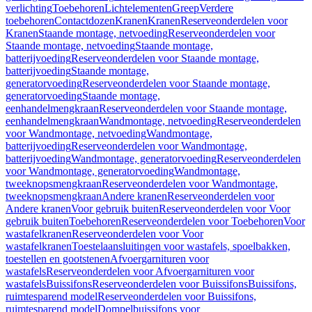
verlichting
Toebehoren
Lichtelementen
Greep
Verdere
toebehoren
Contactdozen
Kranen
Kranen
Reserveonderdelen voor
Kranen
Staande montage, netvoeding
Reserveonderdelen voor
Staande montage, netvoeding
Staande montage,
batterijvoeding
Reserveonderdelen voor Staande montage,
batterijvoeding
Staande montage,
generatorvoeding
Reserveonderdelen voor Staande montage,
generatorvoeding
Staande montage,
eenhandelmengkraan
Reserveonderdelen voor Staande montage,
eenhandelmengkraan
Wandmontage, netvoeding
Reserveonderdelen
voor Wandmontage, netvoeding
Wandmontage,
batterijvoeding
Reserveonderdelen voor Wandmontage,
batterijvoeding
Wandmontage, generatorvoeding
Reserveonderdelen
voor Wandmontage, generatorvoeding
Wandmontage,
tweeknopsmengkraan
Reserveonderdelen voor Wandmontage,
tweeknopsmengkraan
Andere kranen
Reserveonderdelen voor
Andere kranen
Voor gebruik buiten
Reserveonderdelen voor Voor
gebruik buiten
Toebehoren
Reserveonderdelen voor Toebehoren
Voor
wastafelkranen
Reserveonderdelen voor Voor
wastafelkranen
Toestelaansluitingen voor wastafels, spoelbakken,
toestellen en gootstenen
Afvoergarnituren voor
wastafels
Reserveonderdelen voor Afvoergarnituren voor
wastafels
Buissifons
Reserveonderdelen voor Buissifons
Buissifons,
ruimtesparend model
Reserveonderdelen voor Buissifons,
ruimtesparend model
Dompelbuissifons voor