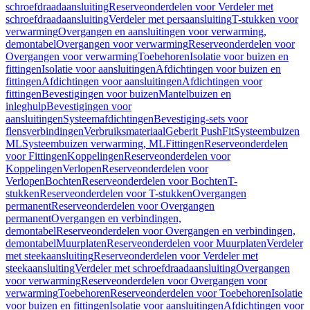
schroefdraadaansluiting
Reserveonderdelen voor Verdeler met
schroefdraadaansluiting
Verdeler met persaansluiting
T-stukken voor
verwarming
Overgangen en aansluitingen voor verwarming,
demontabel
Overgangen voor verwarming
Reserveonderdelen voor
Overgangen voor verwarming
Toebehoren
Isolatie voor buizen en
fittingen
Isolatie voor aansluitingen
Afdichtingen voor buizen en
fittingen
Afdichtingen voor aansluitingen
Afdichtingen voor
fittingen
Bevestigingen voor buizen
Mantelbuizen en
inleghulp
Bevestigingen voor
aansluitingen
Systeemafdichtingen
Bevestiging-sets voor
flensverbindingen
Verbruiksmateriaal
Geberit PushFit
Systeembuizen
ML
Systeembuizen verwarming, ML
Fittingen
Reserveonderdelen
voor Fittingen
Koppelingen
Reserveonderdelen voor
Koppelingen
Verlopen
Reserveonderdelen voor
Verlopen
Bochten
Reserveonderdelen voor Bochten
T-
stukken
Reserveonderdelen voor T-stukken
Overgangen
permanent
Reserveonderdelen voor Overgangen
permanent
Overgangen en verbindingen,
demontabel
Reserveonderdelen voor Overgangen en verbindingen,
demontabel
Muurplaten
Reserveonderdelen voor Muurplaten
Verdeler
met steekaansluiting
Reserveonderdelen voor Verdeler met
steekaansluiting
Verdeler met schroefdraadaansluiting
Overgangen
voor verwarming
Reserveonderdelen voor Overgangen voor
verwarming
Toebehoren
Reserveonderdelen voor Toebehoren
Isolatie
voor buizen en fittingen
Isolatie voor aansluitingen
Afdichtingen voor