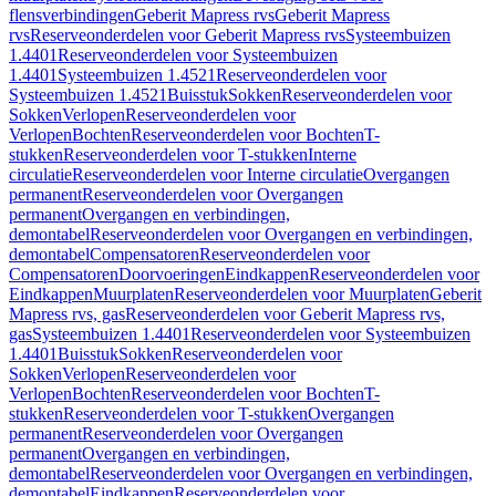
flensverbindingen
Geberit Mapress rvs
Geberit Mapress
rvs
Reserveonderdelen voor Geberit Mapress rvs
Systeembuizen
1.4401
Reserveonderdelen voor Systeembuizen
1.4401
Systeembuizen 1.4521
Reserveonderdelen voor
Systeembuizen 1.4521
Buisstuk
Sokken
Reserveonderdelen voor
Sokken
Verlopen
Reserveonderdelen voor
Verlopen
Bochten
Reserveonderdelen voor Bochten
T-
stukken
Reserveonderdelen voor T-stukken
Interne
circulatie
Reserveonderdelen voor Interne circulatie
Overgangen
permanent
Reserveonderdelen voor Overgangen
permanent
Overgangen en verbindingen,
demontabel
Reserveonderdelen voor Overgangen en verbindingen,
demontabel
Compensatoren
Reserveonderdelen voor
Compensatoren
Doorvoeringen
Eindkappen
Reserveonderdelen voor
Eindkappen
Muurplaten
Reserveonderdelen voor Muurplaten
Geberit
Mapress rvs, gas
Reserveonderdelen voor Geberit Mapress rvs,
gas
Systeembuizen 1.4401
Reserveonderdelen voor Systeembuizen
1.4401
Buisstuk
Sokken
Reserveonderdelen voor
Sokken
Verlopen
Reserveonderdelen voor
Verlopen
Bochten
Reserveonderdelen voor Bochten
T-
stukken
Reserveonderdelen voor T-stukken
Overgangen
permanent
Reserveonderdelen voor Overgangen
permanent
Overgangen en verbindingen,
demontabel
Reserveonderdelen voor Overgangen en verbindingen,
demontabel
Eindkappen
Reserveonderdelen voor