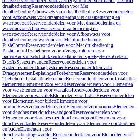
d52
Reserveonderdelen voor Afvoergarnituren voor baden, d52
Met
draaibediening
Reserveonderdelen voor Met
draaibediening
Afbouwsets voor draaibediening
Reserveonderdelen
voor Afbouwsets voor draaibediening
Met draaibediening en
watertoevoer
Reserveonderdelen voor Met draaibediening en
watertoevoer
Afbouwsets voor draaibediening en
watertoevoer
Reserveonderdelen voor Afbouwsets voor
draaibediening en watertoevoer
Met drukbediening
PushControl
Reserveonderdelen voor Met drukbediening
PushControl
Toebehoren voor afvoergarnituren voor
baden
Aansluitsets
T-stukken
Installatie- en spoelsystemen
Geberit
Duofix
Systeemwanden
Reserveonderdelen voor
Systeemwanden
Draagsystemen
Reserveonderdelen voor
Draagsystemen
Beplatingen
Toebehoren
Reserveonderdelen voor
Toebehoren
Installatie-elementen
Reserveonderdelen voor Installatie-
elementen
Elementen voor wc's
Reserveonderdelen voor Elementen
voor wc's
Elementen voor wastafels
Reserveonderdelen voor
Elementen voor wastafels
Elementen voor bidets
Reserveonderdelen
voor Elementen voor bidets
Elementen voor
urinoirs
Reserveonderdelen voor Elementen voor urinoirs
Elementen
voor douches met douchewandgoot
Reserveonderdelen voor
Elementen voor douches met douchewandgoot
Elementen voor
douches en baden
Reserveonderdelen voor Elementen voor douches
en baden
Elementen voor
douchescheidingswanden
Reserveonderdelen voor Elementen voor