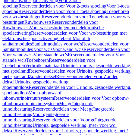
pneumatische spoelactivering
Voor 2-toets
spoeling
Reserveonderdelen voor Voor 2-toets spoeling
Voor 1-toets
spoeling
Reserveonderdelen voor Voor 1-toets spoeling
Toebehoren
voor wc-besturingen
Reserveonderdelen voor Toebehoren voor wc-
besturingen
Ruwbouwsets
Reserveonderdelen voor
Ruwbouwsets
Voor wc-besturingen met elektronische
spoelactivering
Reserveonderdelen voor Voor wc-besturingen met
elektronische spoelactivering
Geberit Monolith
sanitairmodules
Sanitairmodules voor wc's
Reserveonderdelen voor
Sanitairmodules voor wc's
Voor wand-wc's
Reserveonderdelen voor
Voor wand-wc's
Voor staande wc's
Reserveonderdelen voor Voor
staande wc's
Toebehoren
Reserveonderdelen voor
Toebehoren
Verbruiksmateriaal
Urinoirs
Urinoirs, gespoelde werking,
met spoelrand
Reserveonderdelen voor Urinoirs, gespoelde werking,
met spoelrand
Zonder deksel
Reserveonderdelen voor Zonder
deksel
Urinoirs, gespoelde werking,
spoelrandloos
Reserveonderdelen voor Urinoirs, gespoelde werking,
spoelrandloos
Voor opbouw- of
inbouwurinoirstuursysteem
Reserveonderdelen voor Voor opbouw-
of inbouwurinoirstuursysteem
Met geïntegreerde
urinoirbesturing
Reserveonderdelen voor Met geïntegreerde
urinoirbesturing
Voor geïntegreerde
urinoirbesturing
Reserveonderdelen voor Voor geïntegreerde
urinoirbesturing
Urinoirs, gespoelde werking, met / voor wc-
deksel
Reserveonderdelen voor Urinoirs, gespoelde werking, met /