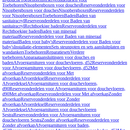
Toebehoren
Nisopbergboxen voor douches
Reserveonderdelen voor
Nisopbergboxen voor douches
Nisopbergboxen
Reserveonderdelen
voor Nisopbergboxen
Toebehoren
Baden
Baden van
sanitairacryl
Reserveonderdelen voor Baden van
sanitairacryl
Rechthoekige baden
Reserveonderdelen voor
Rechthoekige baden
Baden van mineraal
materiaal
Reserveonderdelen voor Baden van mineraal
materiaal
Baden voor baby's
Reserveonderdelen voor Baden voor
baby's
Installatie-elementen
Sets steunpoten en sets aansluitplaten en
wandankers
Toebehoren
Reparatiesets
Verdere
toebehoren
Apparaataansluitingen voor douches en
baden
Afvoergarnituren voor douchevloeren, d52
Reserveonderdelen
voor Afvoergarnituren voor douchevloeren, d52
Met
afvoerkap
Reserveonderdelen voor Met
afvoerkap
Afvoerdeksel
Reserveonderdelen voor
Afvoerdeksel
Afvoergarnituren voor douchevloeren,
d90
Reserveonderdelen voor Afvoergarnituren voor douchevloeren,
d90
Met afvoerkap
Reserveonderdelen voor Met afvoerkap
Zonder
afvoerkap
Reserveonderdelen voor Zonder
afvoerkap
Afvoerdeksel
Reserveonderdelen voor
Afvoerdeksel
Afvoergarnituren voor douchevloeren
Sestra
Reserveonderdelen voor Afvoergarnituren voor
douchevloeren Sestra
Zonder afvoerkap
Reserveonderdelen voor
Zonder afvoerkap
Afvoergarnituren voor baden,