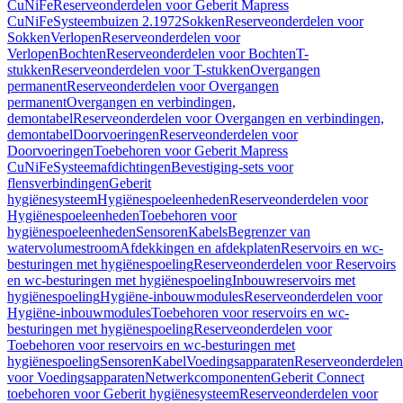
CuNiFe
Reserveonderdelen voor Geberit Mapress
CuNiFe
Systeembuizen 2.1972
Sokken
Reserveonderdelen voor
Sokken
Verlopen
Reserveonderdelen voor
Verlopen
Bochten
Reserveonderdelen voor Bochten
T-
stukken
Reserveonderdelen voor T-stukken
Overgangen
permanent
Reserveonderdelen voor Overgangen
permanent
Overgangen en verbindingen,
demontabel
Reserveonderdelen voor Overgangen en verbindingen,
demontabel
Doorvoeringen
Reserveonderdelen voor
Doorvoeringen
Toebehoren voor Geberit Mapress
CuNiFe
Systeemafdichtingen
Bevestiging-sets voor
flensverbindingen
Geberit
hygiënesysteem
Hygiënespoeleenheden
Reserveonderdelen voor
Hygiënespoeleenheden
Toebehoren voor
hygiënespoeleenheden
Sensoren
Kabels
Begrenzer van
watervolumestroom
Afdekkingen en afdekplaten
Reservoirs en wc-
besturingen met hygiënespoeling
Reserveonderdelen voor Reservoirs
en wc-besturingen met hygiënespoeling
Inbouwreservoirs met
hygiënespoeling
Hygiëne-inbouwmodules
Reserveonderdelen voor
Hygiëne-inbouwmodules
Toebehoren voor reservoirs en wc-
besturingen met hygiënespoeling
Reserveonderdelen voor
Toebehoren voor reservoirs en wc-besturingen met
hygiënespoeling
Sensoren
Kabel
Voedingsapparaten
Reserveonderdelen
voor Voedingsapparaten
Netwerkcomponenten
Geberit Connect
toebehoren voor Geberit hygiënesysteem
Reserveonderdelen voor