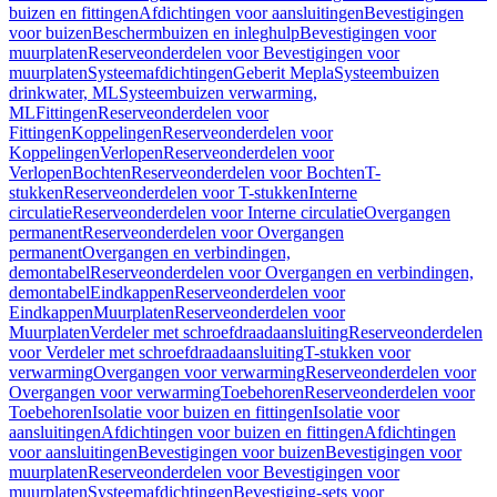
buizen en fittingen
Afdichtingen voor aansluitingen
Bevestigingen
voor buizen
Beschermbuizen en inleghulp
Bevestigingen voor
muurplaten
Reserveonderdelen voor Bevestigingen voor
muurplaten
Systeemafdichtingen
Geberit Mepla
Systeembuizen
drinkwater, ML
Systeembuizen verwarming,
ML
Fittingen
Reserveonderdelen voor
Fittingen
Koppelingen
Reserveonderdelen voor
Koppelingen
Verlopen
Reserveonderdelen voor
Verlopen
Bochten
Reserveonderdelen voor Bochten
T-
stukken
Reserveonderdelen voor T-stukken
Interne
circulatie
Reserveonderdelen voor Interne circulatie
Overgangen
permanent
Reserveonderdelen voor Overgangen
permanent
Overgangen en verbindingen,
demontabel
Reserveonderdelen voor Overgangen en verbindingen,
demontabel
Eindkappen
Reserveonderdelen voor
Eindkappen
Muurplaten
Reserveonderdelen voor
Muurplaten
Verdeler met schroefdraadaansluiting
Reserveonderdelen
voor Verdeler met schroefdraadaansluiting
T-stukken voor
verwarming
Overgangen voor verwarming
Reserveonderdelen voor
Overgangen voor verwarming
Toebehoren
Reserveonderdelen voor
Toebehoren
Isolatie voor buizen en fittingen
Isolatie voor
aansluitingen
Afdichtingen voor buizen en fittingen
Afdichtingen
voor aansluitingen
Bevestigingen voor buizen
Bevestigingen voor
muurplaten
Reserveonderdelen voor Bevestigingen voor
muurplaten
Systeemafdichtingen
Bevestiging-sets voor