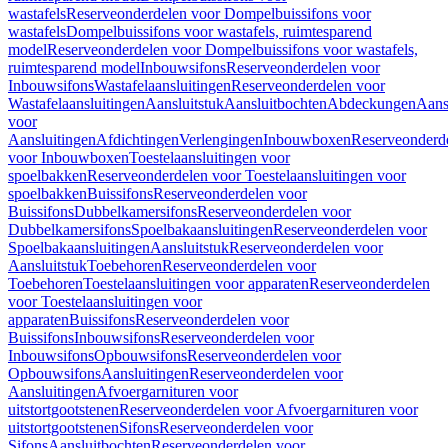
wastafels
Reserveonderdelen voor Dompelbuissifons voor
wastafels
Dompelbuissifons voor wastafels, ruimtesparend
model
Reserveonderdelen voor Dompelbuissifons voor wastafels,
ruimtesparend model
Inbouwsifons
Reserveonderdelen voor
Inbouwsifons
Wastafelaansluitingen
Reserveonderdelen voor
Wastafelaansluitingen
Aansluitstuk
Aansluitbochten
Abdeckungen
Aans
voor
Aansluitingen
Afdichtingen
Verlengingen
Inbouwboxen
Reserveonderd
voor Inbouwboxen
Toestelaansluitingen voor
spoelbakken
Reserveonderdelen voor Toestelaansluitingen voor
spoelbakken
Buissifons
Reserveonderdelen voor
Buissifons
Dubbelkamersifons
Reserveonderdelen voor
Dubbelkamersifons
Spoelbakaansluitingen
Reserveonderdelen voor
Spoelbakaansluitingen
Aansluitstuk
Reserveonderdelen voor
Aansluitstuk
Toebehoren
Reserveonderdelen voor
Toebehoren
Toestelaansluitingen voor apparaten
Reserveonderdelen
voor Toestelaansluitingen voor
apparaten
Buissifons
Reserveonderdelen voor
Buissifons
Inbouwsifons
Reserveonderdelen voor
Inbouwsifons
Opbouwsifons
Reserveonderdelen voor
Opbouwsifons
Aansluitingen
Reserveonderdelen voor
Aansluitingen
Afvoergarnituren voor
uitstortgootstenen
Reserveonderdelen voor Afvoergarnituren voor
uitstortgootstenen
Sifons
Reserveonderdelen voor
Sifons
Aansluitbochten
Reserveonderdelen voor