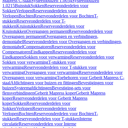
Mapress C-staal
Systeembuizen 1.0034
Systeembuizen
1.0215
Buisstuk
Sokken
Reserveonderdelen voor
Sokken
Verlopen
Reserveonderdelen voor
Verlopen
Bochten
Reserveonderdelen voor Bochten
T-
stukken
Reserveonderdelen voor T-
stukken
Kruisstukken
Reserveonderdelen voor
Kruisstukken
Overgangen permanent
Reserveonderdelen voor
Overgangen permanent
Overgangen en verbindingen,
demontabel
Reserveonderdelen voor Overgangen en verbindingen,
demontabel
Compensatoren
Reserveonderdelen voor
Compensatoren
Eindkappen
Reserveonderdelen voor
Eindkappen
Sokken voor verwarming
Reserveonderdelen voor
Sokken voor verwarming
T-stukken voor
verwarming
Reserveonderdelen voor T-stukken voor
verwarming
Overgangen voor verwarming
Reserveonderdelen voor
Overgangen voor verwarming
Toebehoren voor Geberit Mapress C-
staal
Afdichtingen voor buizen en fittingen
Bevestigingen voor
buizen
Systeemafdichtingen
Bevestiging-sets voor
flensverbindingen
Geberit Mapress koper
Geberit Mapress
koper
Reserveonderdelen voor Geberit Mapress
koper
Sokken
Reserveonderdelen voor
Sokken
Verlopen
Reserveonderdelen voor
Verlopen
Bochten
Reserveonderdelen voor Bochten
T-
stukken
Reserveonderdelen voor T-stukken
Interne
circulatie
Reserveonderdelen voor Interne