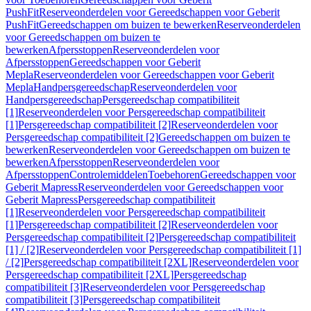
PushFit
Reserveonderdelen voor Gereedschappen voor Geberit
PushFit
Gereedschappen om buizen te bewerken
Reserveonderdelen
voor Gereedschappen om buizen te
bewerken
Afpersstoppen
Reserveonderdelen voor
Afpersstoppen
Gereedschappen voor Geberit
Mepla
Reserveonderdelen voor Gereedschappen voor Geberit
Mepla
Handpersgereedschap
Reserveonderdelen voor
Handpersgereedschap
Persgereedschap compatibiliteit
[1]
Reserveonderdelen voor Persgereedschap compatibiliteit
[1]
Persgereedschap compatibiliteit [2]
Reserveonderdelen voor
Persgereedschap compatibiliteit [2]
Gereedschappen om buizen te
bewerken
Reserveonderdelen voor Gereedschappen om buizen te
bewerken
Afpersstoppen
Reserveonderdelen voor
Afpersstoppen
Controlemiddelen
Toebehoren
Gereedschappen voor
Geberit Mapress
Reserveonderdelen voor Gereedschappen voor
Geberit Mapress
Persgereedschap compatibiliteit
[1]
Reserveonderdelen voor Persgereedschap compatibiliteit
[1]
Persgereedschap compatibiliteit [2]
Reserveonderdelen voor
Persgereedschap compatibiliteit [2]
Persgereedschap compatibiliteit
[1] / [2]
Reserveonderdelen voor Persgereedschap compatibiliteit [1]
/ [2]
Persgereedschap compatibiliteit [2XL]
Reserveonderdelen voor
Persgereedschap compatibiliteit [2XL]
Persgereedschap
compatibiliteit [3]
Reserveonderdelen voor Persgereedschap
compatibiliteit [3]
Persgereedschap compatibiliteit