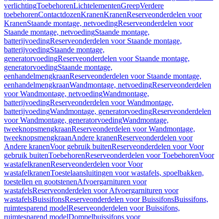
verlichting
Toebehoren
Lichtelementen
Greep
Verdere
toebehoren
Contactdozen
Kranen
Kranen
Reserveonderdelen voor
Kranen
Staande montage, netvoeding
Reserveonderdelen voor
Staande montage, netvoeding
Staande montage,
batterijvoeding
Reserveonderdelen voor Staande montage,
batterijvoeding
Staande montage,
generatorvoeding
Reserveonderdelen voor Staande montage,
generatorvoeding
Staande montage,
eenhandelmengkraan
Reserveonderdelen voor Staande montage,
eenhandelmengkraan
Wandmontage, netvoeding
Reserveonderdelen
voor Wandmontage, netvoeding
Wandmontage,
batterijvoeding
Reserveonderdelen voor Wandmontage,
batterijvoeding
Wandmontage, generatorvoeding
Reserveonderdelen
voor Wandmontage, generatorvoeding
Wandmontage,
tweeknopsmengkraan
Reserveonderdelen voor Wandmontage,
tweeknopsmengkraan
Andere kranen
Reserveonderdelen voor
Andere kranen
Voor gebruik buiten
Reserveonderdelen voor Voor
gebruik buiten
Toebehoren
Reserveonderdelen voor Toebehoren
Voor
wastafelkranen
Reserveonderdelen voor Voor
wastafelkranen
Toestelaansluitingen voor wastafels, spoelbakken,
toestellen en gootstenen
Afvoergarnituren voor
wastafels
Reserveonderdelen voor Afvoergarnituren voor
wastafels
Buissifons
Reserveonderdelen voor Buissifons
Buissifons,
ruimtesparend model
Reserveonderdelen voor Buissifons,
ruimtesparend model
Dompelbuissifons voor