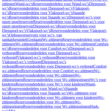
zittingen
Wand-wc's
Reserveonderdelen voor Wand-wc's
Diepspoel-
wc’s
Reserveonderdelen voor Diepspoel-wc’s
Vlakspoel-
wc’s
Reserveonderdelen voor Vlakspoel-wc’s
Staande
wc's
Reserveonderdelen voor Staande wc's
Diepspoel-wc's voor
opzet spoelreservoir
Reserveonderdelen voor Diepspoel-wc's voor
opzet spoelreservoir
Diepspoel-wc’s
Reserveonderdelen voor
Diepspoel-wc’s
Vlakspoel-wc’s
Reserveonderdelen voor Vlakspoel-
wc’s
Opbouwreservoirs voor wc's, van
sanitairkeramiek
Geplaatst
Wc-zittingen
Reserveonderdelen voor Wc-
zittingen
Wc-zittingen
Reserveonderdelen voor Wc-zittingen
Comfort-
wc's
Reserveonderdelen voor Comfort-wc's
Diepspoel-wc’s
verhoogd
Reserveonderdelen voor Diepspoel-wc’s
verhoogd
Vlakspoel-wc’s verhoogd
Reserveonderdelen voor
Vlakspoel-wc’s verhoogd
Diepspoel-wc's
verlengd
Reserveonderdelen voor Diepspoel-wc's verlengd
Comfort
wc-zittingen
Reserveonderdelen voor Comfort wc-zittingen
Wc-
zittingen
Reserveonderdelen voor Wc-zittingen
Wc-
zittingsringen
Reserveonderdelen voor Wc-zittingsringen
Wc’s voor
kinderen
Reserveonderdelen voor Wc’s voor kinderen
Wand-
wc's
Reserveonderdelen voor Wand-wc's
Staande
wc's
Reserveonderdelen voor Staande wc's
Wc-zittingen voor
kinderen
Reserveonderdelen voor Wc-zittingen voor kinderen
Wc-
zittingen
Reserveonderdelen voor Wc-zittingen
Wc-
zittingsringen
Reserveonderdelen voor Wc-zittingsringen
Hurk-
wc's
Met