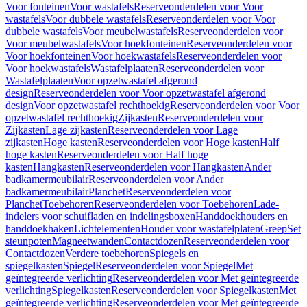
Voor fonteinen
Voor wastafels
Reserveonderdelen voor Voor
wastafels
Voor dubbele wastafels
Reserveonderdelen voor Voor
dubbele wastafels
Voor meubelwastafels
Reserveonderdelen voor
Voor meubelwastafels
Voor hoekfonteinen
Reserveonderdelen voor
Voor hoekfonteinen
Voor hoekwastafels
Reserveonderdelen voor
Voor hoekwastafels
Wastafelplaaten
Reserveonderdelen voor
Wastafelplaaten
Voor opzetwastafel afgerond
design
Reserveonderdelen voor Voor opzetwastafel afgerond
design
Voor opzetwastafel rechthoekig
Reserveonderdelen voor Voor
opzetwastafel rechthoekig
Zijkasten
Reserveonderdelen voor
Zijkasten
Lage zijkasten
Reserveonderdelen voor Lage
zijkasten
Hoge kasten
Reserveonderdelen voor Hoge kasten
Half
hoge kasten
Reserveonderdelen voor Half hoge
kasten
Hangkasten
Reserveonderdelen voor Hangkasten
Ander
badkamermeubilair
Reserveonderdelen voor Ander
badkamermeubilair
Planchet
Reserveonderdelen voor
Planchet
Toebehoren
Reserveonderdelen voor Toebehoren
Lade-
indelers voor schuifladen en indelingsboxen
Handdoekhouders en
handdoekhaken
Lichtelementen
Houder voor wastafelplaten
Greep
Set
steunpoten
Magneetwanden
Contactdozen
Reserveonderdelen voor
Contactdozen
Verdere toebehoren
Spiegels en
spiegelkasten
Spiegel
Reserveonderdelen voor Spiegel
Met
geïntegreerde verlichting
Reserveonderdelen voor Met geïntegreerde
verlichting
Spiegelkasten
Reserveonderdelen voor Spiegelkasten
Met
geïntegreerde verlichting
Reserveonderdelen voor Met geïntegreerde