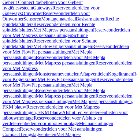
Geberit Connect toebehoren voor Geberit
hygiënesysteem
Gateways
Reserveonderdelen voor
Gateways
Omvormer
Reserveonderdelen voor
Omvormer
Sensoren
Montagemateriaal
Basisarmaturen
Rechte
spindelafsluiters
Reserveonderdelen voor Rechte
spindelafsluiters
Met Mapress persaansluitingen
Reserveonderdelen
voor Met Mapress persaansluitingen
Schuine
spindelafsluiters
Reserveonderdelen voor Schuine
spindelafsluiters
Met FlowFit persaansluitingen
Reserveonderdelen
voor Met FlowFit persaansluitingen
Met Mepla
persaansluitingen
Reserveonderdelen voor Met Mepla
persaansluitingen
Met Mapress persaansluitingen
Reserveonderdelen
voor Met Mapress
persaansluitingen
Monsternameventielen
Aftapventielen
Kogelkranen
R
voor Kogelkranen
Met FlowFit persaansluitingen
Reserveonderdelen
voor Met FlowFit persaansluitingen
Met Mepla
persaansluitingen
Reserveonderdelen voor Met Mepla
persaansluitingen
Met Mapress persaansluitingen
Reserveonderdelen
voor Met Mapress persaansluitingen
Met Mapress persaansluitingen,
FKM blauw
Reserveonderdelen voor Met Mapress
persaansluitingen, FKM blauw
Afsluit- en verdelereenheden voor
inbouwmontage
Reserveonderdelen voor Afsluit- en
verdelereenheden voor inbouwmontage
Met aansluitingen
Compact
Reserveonderdelen voor Met aansluitingen
Compact
Terugslagventielen
Met Mapress