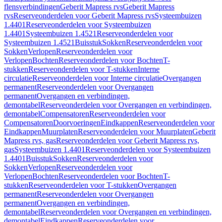
flensverbindingen
Geberit Mapress rvs
Geberit Mapress
rvs
Reserveonderdelen voor Geberit Mapress rvs
Systeembuizen
1.4401
Reserveonderdelen voor Systeembuizen
1.4401
Systeembuizen 1.4521
Reserveonderdelen voor
Systeembuizen 1.4521
Buisstuk
Sokken
Reserveonderdelen voor
Sokken
Verlopen
Reserveonderdelen voor
Verlopen
Bochten
Reserveonderdelen voor Bochten
T-
stukken
Reserveonderdelen voor T-stukken
Interne
circulatie
Reserveonderdelen voor Interne circulatie
Overgangen
permanent
Reserveonderdelen voor Overgangen
permanent
Overgangen en verbindingen,
demontabel
Reserveonderdelen voor Overgangen en verbindingen,
demontabel
Compensatoren
Reserveonderdelen voor
Compensatoren
Doorvoeringen
Eindkappen
Reserveonderdelen voor
Eindkappen
Muurplaten
Reserveonderdelen voor Muurplaten
Geberit
Mapress rvs, gas
Reserveonderdelen voor Geberit Mapress rvs,
gas
Systeembuizen 1.4401
Reserveonderdelen voor Systeembuizen
1.4401
Buisstuk
Sokken
Reserveonderdelen voor
Sokken
Verlopen
Reserveonderdelen voor
Verlopen
Bochten
Reserveonderdelen voor Bochten
T-
stukken
Reserveonderdelen voor T-stukken
Overgangen
permanent
Reserveonderdelen voor Overgangen
permanent
Overgangen en verbindingen,
demontabel
Reserveonderdelen voor Overgangen en verbindingen,
demontabel
Eindkappen
Reserveonderdelen voor