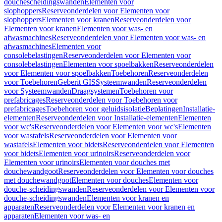
douchescheidingswanden
Elementen voor
slophoppers
Reserveonderdelen voor Elementen voor
slophoppers
Elementen voor kranen
Reserveonderdelen voor
Elementen voor kranen
Elementen voor was- en
afwasmachines
Reserveonderdelen voor Elementen voor was- en
afwasmachines
Elementen voor
consolebelastingen
Reserveonderdelen voor Elementen voor
consolebelastingen
Elementen voor spoelbakken
Reserveonderdelen
voor Elementen voor spoelbakken
Toebehoren
Reserveonderdelen
voor Toebehoren
Geberit GIS
Systeemwanden
Reserveonderdelen
voor Systeemwanden
Draagsystemen
Toebehoren voor
prefabricages
Reserveonderdelen voor Toebehoren voor
prefabricages
Toebehoren voor geluidsisolatie
Beplatingen
Installatie-
elementen
Reserveonderdelen voor Installatie-elementen
Elementen
voor wc's
Reserveonderdelen voor Elementen voor wc's
Elementen
voor wastafels
Reserveonderdelen voor Elementen voor
wastafels
Elementen voor bidets
Reserveonderdelen voor Elementen
voor bidets
Elementen voor urinoirs
Reserveonderdelen voor
Elementen voor urinoirs
Elementen voor douches met
douchewandgoot
Reserveonderdelen voor Elementen voor douches
met douchewandgoot
Elementen voor douches
Elementen voor
douche-scheidingswanden
Reserveonderdelen voor Elementen voor
douche-scheidingswanden
Elementen voor kranen en
apparaten
Reserveonderdelen voor Elementen voor kranen en
apparaten
Elementen voor was- en