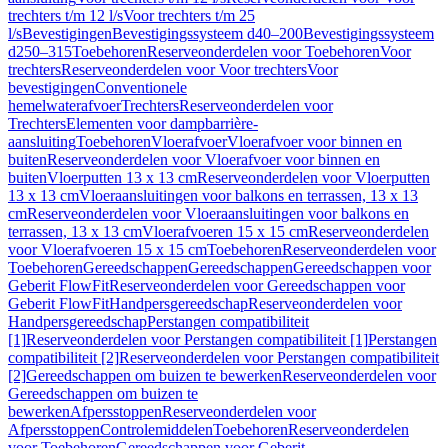
trechters t/m 12 l/s
Voor trechters t/m 25
l/s
Bevestigingen
Bevestigingssysteem d40–200
Bevestigingssysteem
d250–315
Toebehoren
Reserveonderdelen voor Toebehoren
Voor
trechters
Reserveonderdelen voor Voor trechters
Voor
bevestigingen
Conventionele
hemelwaterafvoer
Trechters
Reserveonderdelen voor
Trechters
Elementen voor dampbarrière-
aansluiting
Toebehoren
Vloerafvoer
Vloerafvoer voor binnen en
buiten
Reserveonderdelen voor Vloerafvoer voor binnen en
buiten
Vloerputten 13 x 13 cm
Reserveonderdelen voor Vloerputten
13 x 13 cm
Vloeraansluitingen voor balkons en terrassen, 13 x 13
cm
Reserveonderdelen voor Vloeraansluitingen voor balkons en
terrassen, 13 x 13 cm
Vloerafvoeren 15 x 15 cm
Reserveonderdelen
voor Vloerafvoeren 15 x 15 cm
Toebehoren
Reserveonderdelen voor
Toebehoren
Gereedschappen
Gereedschappen
Gereedschappen voor
Geberit FlowFit
Reserveonderdelen voor Gereedschappen voor
Geberit FlowFit
Handpersgereedschap
Reserveonderdelen voor
Handpersgereedschap
Perstangen compatibiliteit
[1]
Reserveonderdelen voor Perstangen compatibiliteit [1]
Perstangen
compatibiliteit [2]
Reserveonderdelen voor Perstangen compatibiliteit
[2]
Gereedschappen om buizen te bewerken
Reserveonderdelen voor
Gereedschappen om buizen te
bewerken
Afpersstoppen
Reserveonderdelen voor
Afpersstoppen
Controlemiddelen
Toebehoren
Reserveonderdelen
voor Toebehoren
Gereedschappen voor Geberit