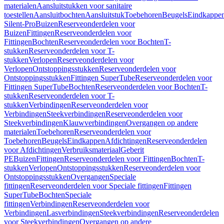
materialen
Aansluitstukken voor sanitaire
toestellen
Aansluitbochten
Aansluitstuk
Toebehoren
Beugels
Eindkappe
Silent-Pro
Buizen
Reserveonderdelen voor
Buizen
Fittingen
Reserveonderdelen voor
Fittingen
Bochten
Reserveonderdelen voor Bochten
T-
stukken
Reserveonderdelen voor T-
stukken
Verlopen
Reserveonderdelen voor
Verlopen
Ontstoppingsstukken
Reserveonderdelen voor
Ontstoppingsstukken
Fittingen SuperTube
Reserveonderdelen voor
Fittingen SuperTube
Bochten
Reserveonderdelen voor Bochten
T-
stukken
Reserveonderdelen voor T-
stukken
Verbindingen
Reserveonderdelen voor
Verbindingen
Steekverbindingen
Reserveonderdelen voor
Steekverbindingen
Klauwverbindingen
Overgangen op andere
materialen
Toebehoren
Reserveonderdelen voor
Toebehoren
Beugels
Eindkappen
Afdichtingen
Reserveonderdelen
voor Afdichtingen
Verbruiksmateriaal
Geberit
PE
Buizen
Fittingen
Reserveonderdelen voor Fittingen
Bochten
T-
stukken
Verlopen
Ontstoppingsstukken
Reserveonderdelen voor
Ontstoppingsstukken
Overgangen
Speciale
fittingen
Reserveonderdelen voor Speciale fittingen
Fittingen
SuperTube
Bochten
Speciale
fittingen
Verbindingen
Reserveonderdelen voor
Verbindingen
Lasverbindingen
Steekverbindingen
Reserveonderdelen
voor Steekverbindingen
Overgangen op andere