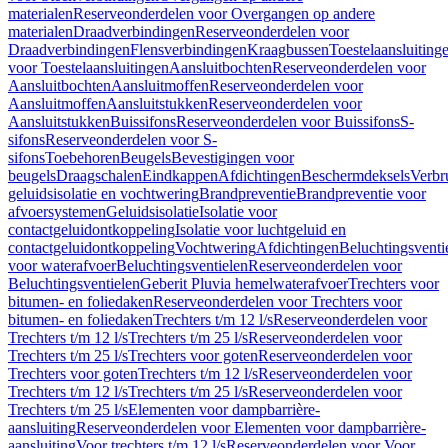
materialen
Reserveonderdelen voor Overgangen op andere
materialen
Draadverbindingen
Reserveonderdelen voor
Draadverbindingen
Flensverbindingen
Kraagbussen
Toestelaansluiting
voor Toestelaansluitingen
Aansluitbochten
Reserveonderdelen voor
Aansluitbochten
Aansluitmoffen
Reserveonderdelen voor
Aansluitmoffen
Aansluitstukken
Reserveonderdelen voor
Aansluitstukken
Buissifons
Reserveonderdelen voor Buissifons
S-
sifons
Reserveonderdelen voor S-
sifons
Toebehoren
Beugels
Bevestigingen voor
beugels
Draagschalen
Eindkappen
Afdichtingen
Beschermdeksels
Verbr
geluidsisolatie en vochtwering
Brandpreventie
Brandpreventie voor
afvoersystemen
Geluidsisolatie
Isolatie voor
contactgeluidontkoppeling
Isolatie voor luchtgeluid en
contactgeluidontkoppeling
Vochtwering
Afdichtingen
Beluchtingsventi
voor waterafvoer
Beluchtingsventielen
Reserveonderdelen voor
Beluchtingsventielen
Geberit Pluvia hemelwaterafvoer
Trechters voor
bitumen- en foliedaken
Reserveonderdelen voor Trechters voor
bitumen- en foliedaken
Trechters t/m 12 l/s
Reserveonderdelen voor
Trechters t/m 12 l/s
Trechters t/m 25 l/s
Reserveonderdelen voor
Trechters t/m 25 l/s
Trechters voor goten
Reserveonderdelen voor
Trechters voor goten
Trechters t/m 12 l/s
Reserveonderdelen voor
Trechters t/m 12 l/s
Trechters t/m 25 l/s
Reserveonderdelen voor
Trechters t/m 25 l/s
Elementen voor dampbarrière-
aansluiting
Reserveonderdelen voor Elementen voor dampbarrière-
aansluiting
Voor trechters t/m 12 l/s
Reserveonderdelen voor Voor