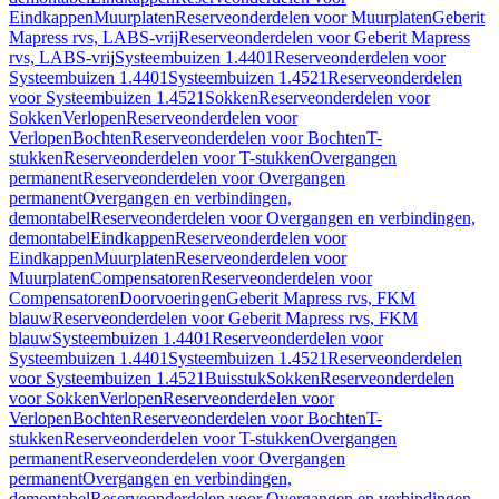
Eindkappen
Muurplaten
Reserveonderdelen voor Muurplaten
Geberit
Mapress rvs, LABS-vrij
Reserveonderdelen voor Geberit Mapress
rvs, LABS-vrij
Systeembuizen 1.4401
Reserveonderdelen voor
Systeembuizen 1.4401
Systeembuizen 1.4521
Reserveonderdelen
voor Systeembuizen 1.4521
Sokken
Reserveonderdelen voor
Sokken
Verlopen
Reserveonderdelen voor
Verlopen
Bochten
Reserveonderdelen voor Bochten
T-
stukken
Reserveonderdelen voor T-stukken
Overgangen
permanent
Reserveonderdelen voor Overgangen
permanent
Overgangen en verbindingen,
demontabel
Reserveonderdelen voor Overgangen en verbindingen,
demontabel
Eindkappen
Reserveonderdelen voor
Eindkappen
Muurplaten
Reserveonderdelen voor
Muurplaten
Compensatoren
Reserveonderdelen voor
Compensatoren
Doorvoeringen
Geberit Mapress rvs, FKM
blauw
Reserveonderdelen voor Geberit Mapress rvs, FKM
blauw
Systeembuizen 1.4401
Reserveonderdelen voor
Systeembuizen 1.4401
Systeembuizen 1.4521
Reserveonderdelen
voor Systeembuizen 1.4521
Buisstuk
Sokken
Reserveonderdelen
voor Sokken
Verlopen
Reserveonderdelen voor
Verlopen
Bochten
Reserveonderdelen voor Bochten
T-
stukken
Reserveonderdelen voor T-stukken
Overgangen
permanent
Reserveonderdelen voor Overgangen
permanent
Overgangen en verbindingen,
demontabel
Reserveonderdelen voor Overgangen en verbindingen,