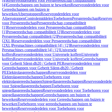
[4]
Reserveonderdelen voor Persgereedschap compatibiliteit
[4]
Gereedschappen om buizen te bewerken
Reserveonderdelen voor
Gereedschappen om buizen te
bewerken
Afpersstoppen
Reserveonderdelen voor
Afpersstoppen
Controlemiddelen
Toebehoren
Persgereedschap
Reserve
voor Persgereedschap
Persgereedschap compatibiliteit
[1]
Reserveonderdelen voor Persgereedschap compatibiliteit
[1]
Persgereedschap compatibiliteit [2]
Reserveonderdelen voor
Persgereedschap compatibiliteit [2]
Persgereedschap compatibiliteit
[2XL]
Reserveonderdelen voor Persgereedschap compatibiliteit
[2XL]
Persmachines compatibiliteit [4] / [2]
Reserveonderdelen voor
Persmachines compatibiliteit [4] / [2]
Universele
koffers
Reserveonderdelen voor Universele koffers
Universele
koffers
Reserveonderdelen voor Universele koffers
Gereedschappen
voor Geberit Silent-db20 / Geberit PE
Reserveonderdelen voor
Gereedschappen voor Geberit Silent-db20 / Geberit
PE
Elektrolasgereedschappen
Reserveonderdelen voor
Elektrolasgereedschappen
Toebehoren voor
elektrolasgereedschappen
Spiegellasgereedschappen
Reserveonderdele
voor Spiegellasgereedschappen
Toebehoren voor
spiegellasgereedschappen
Reserveonderdelen voor Toebehoren voor
spiegellasgereedschappen
Gereedschappen om buizen te
bewerken
Reserveonderdelen voor Gereedschappen om buizen te
bewerken
Toebehoren voor gereedschappen om buizen te
bewerken
Reserveonderdelen voor Toebehoren voor