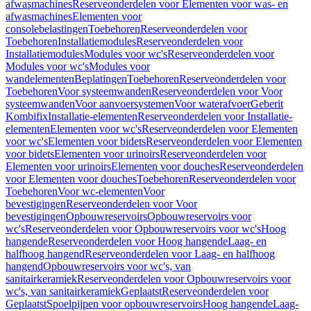
afwasmachines
Reserveonderdelen voor Elementen voor was- en
afwasmachines
Elementen voor
consolebelastingen
Toebehoren
Reserveonderdelen voor
Toebehoren
Installatiemodules
Reserveonderdelen voor
Installatiemodules
Modules voor wc's
Reserveonderdelen voor
Modules voor wc's
Modules voor
wandelementen
Beplatingen
Toebehoren
Reserveonderdelen voor
Toebehoren
Voor systeemwanden
Reserveonderdelen voor Voor
systeemwanden
Voor aanvoersystemen
Voor waterafvoer
Geberit
Kombifix
Installatie-elementen
Reserveonderdelen voor Installatie-
elementen
Elementen voor wc's
Reserveonderdelen voor Elementen
voor wc's
Elementen voor bidets
Reserveonderdelen voor Elementen
voor bidets
Elementen voor urinoirs
Reserveonderdelen voor
Elementen voor urinoirs
Elementen voor douches
Reserveonderdelen
voor Elementen voor douches
Toebehoren
Reserveonderdelen voor
Toebehoren
Voor wc-elementen
Voor
bevestigingen
Reserveonderdelen voor Voor
bevestigingen
Opbouwreservoirs
Opbouwreservoirs voor
wc's
Reserveonderdelen voor Opbouwreservoirs voor wc's
Hoog
hangende
Reserveonderdelen voor Hoog hangende
Laag- en
halfhoog hangend
Reserveonderdelen voor Laag- en halfhoog
hangend
Opbouwreservoirs voor wc's, van
sanitairkeramiek
Reserveonderdelen voor Opbouwreservoirs voor
wc's, van sanitairkeramiek
Geplaatst
Reserveonderdelen voor
Geplaatst
Spoelpijpen voor opbouwreservoirs
Hoog hangende
Laag-