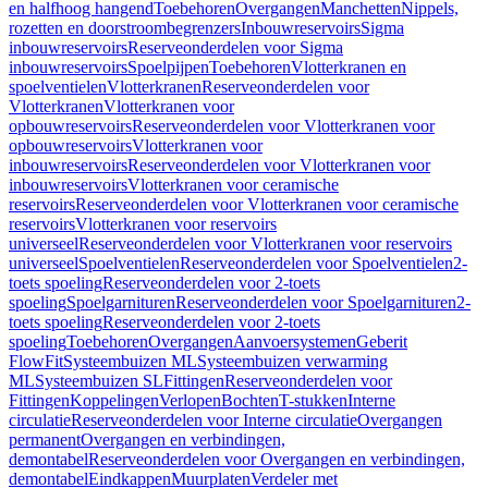
en halfhoog hangend
Toebehoren
Overgangen
Manchetten
Nippels,
rozetten en doorstroombegrenzers
Inbouwreservoirs
Sigma
inbouwreservoirs
Reserveonderdelen voor Sigma
inbouwreservoirs
Spoelpijpen
Toebehoren
Vlotterkranen en
spoelventielen
Vlotterkranen
Reserveonderdelen voor
Vlotterkranen
Vlotterkranen voor
opbouwreservoirs
Reserveonderdelen voor Vlotterkranen voor
opbouwreservoirs
Vlotterkranen voor
inbouwreservoirs
Reserveonderdelen voor Vlotterkranen voor
inbouwreservoirs
Vlotterkranen voor ceramische
reservoirs
Reserveonderdelen voor Vlotterkranen voor ceramische
reservoirs
Vlotterkranen voor reservoirs
universeel
Reserveonderdelen voor Vlotterkranen voor reservoirs
universeel
Spoelventielen
Reserveonderdelen voor Spoelventielen
2-
toets spoeling
Reserveonderdelen voor 2-toets
spoeling
Spoelgarnituren
Reserveonderdelen voor Spoelgarnituren
2-
toets spoeling
Reserveonderdelen voor 2-toets
spoeling
Toebehoren
Overgangen
Aanvoersystemen
Geberit
FlowFit
Systeembuizen ML
Systeembuizen verwarming
ML
Systeembuizen SL
Fittingen
Reserveonderdelen voor
Fittingen
Koppelingen
Verlopen
Bochten
T-stukken
Interne
circulatie
Reserveonderdelen voor Interne circulatie
Overgangen
permanent
Overgangen en verbindingen,
demontabel
Reserveonderdelen voor Overgangen en verbindingen,
demontabel
Eindkappen
Muurplaten
Verdeler met