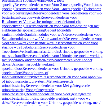
pneumatische spoelactivering
Voor 2-toets
spoeling
Reserveonderdelen voor Voor 2-toets spoeling
Voor 1-toets
spoeling
Reserveonderdelen voor Voor 1-toets spoeling
Toebehoren
voor wc-besturingen
Reserveonderdelen voor Toebehoren voor wc-
besturingen
Ruwbouwsets
Reserveonderdelen voor
Ruwbouwsets
Voor wc-besturingen met elektronische
spoelactivering
Reserveonderdelen voor Voor wc-besturingen met
elektronische spoelactivering
Geberit Monolith
sanitairmodules
Sanitairmodules voor wc's
Reserveonderdelen voor
Sanitairmodules voor wc's
Voor wand-wc's
Reserveonderdelen voor
Voor wand-wc's
Voor staande wc's
Reserveonderdelen voor Voor
staande wc's
Toebehoren
Reserveonderdelen voor
Toebehoren
Verbruiksmateriaal
Urinoirs
Urinoirs, gespoelde werking,
met spoelrand
Reserveonderdelen voor Urinoirs, gespoelde werking,
met spoelrand
Zonder deksel
Reserveonderdelen voor Zonder
deksel
Urinoirs, gespoelde werking,
spoelrandloos
Reserveonderdelen voor Urinoirs, gespoelde werking,
spoelrandloos
Voor opbouw- of
inbouwurinoirstuursysteem
Reserveonderdelen voor Voor opbouw-
of inbouwurinoirstuursysteem
Met geïntegreerde
urinoirbesturing
Reserveonderdelen voor Met geïntegreerde
urinoirbesturing
Voor geïntegreerde
urinoirbesturing
Reserveonderdelen voor Voor geïntegreerde
urinoirbesturing
Urinoirs, gespoelde werking, met / voor wc-
deksel
Reserveonderdelen voor Urinoirs, gespoelde werking, met /