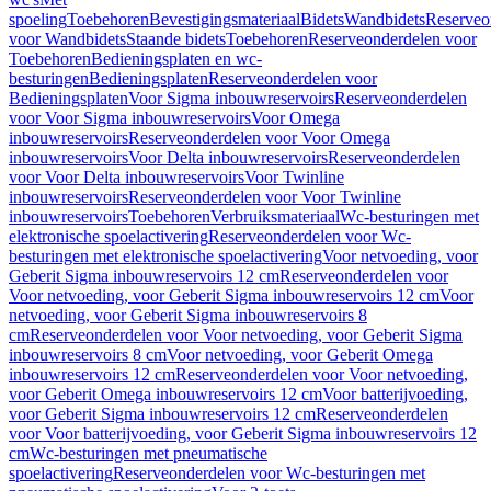
spoeling
Toebehoren
Bevestigingsmateriaal
Bidets
Wandbidets
Reserveo
voor Wandbidets
Staande bidets
Toebehoren
Reserveonderdelen voor
Toebehoren
Bedieningsplaten en wc-
besturingen
Bedieningsplaten
Reserveonderdelen voor
Bedieningsplaten
Voor Sigma inbouwreservoirs
Reserveonderdelen
voor Voor Sigma inbouwreservoirs
Voor Omega
inbouwreservoirs
Reserveonderdelen voor Voor Omega
inbouwreservoirs
Voor Delta inbouwreservoirs
Reserveonderdelen
voor Voor Delta inbouwreservoirs
Voor Twinline
inbouwreservoirs
Reserveonderdelen voor Voor Twinline
inbouwreservoirs
Toebehoren
Verbruiksmateriaal
Wc-besturingen met
elektronische spoelactivering
Reserveonderdelen voor Wc-
besturingen met elektronische spoelactivering
Voor netvoeding, voor
Geberit Sigma inbouwreservoirs 12 cm
Reserveonderdelen voor
Voor netvoeding, voor Geberit Sigma inbouwreservoirs 12 cm
Voor
netvoeding, voor Geberit Sigma inbouwreservoirs 8
cm
Reserveonderdelen voor Voor netvoeding, voor Geberit Sigma
inbouwreservoirs 8 cm
Voor netvoeding, voor Geberit Omega
inbouwreservoirs 12 cm
Reserveonderdelen voor Voor netvoeding,
voor Geberit Omega inbouwreservoirs 12 cm
Voor batterijvoeding,
voor Geberit Sigma inbouwreservoirs 12 cm
Reserveonderdelen
voor Voor batterijvoeding, voor Geberit Sigma inbouwreservoirs 12
cm
Wc-besturingen met pneumatische
spoelactivering
Reserveonderdelen voor Wc-besturingen met