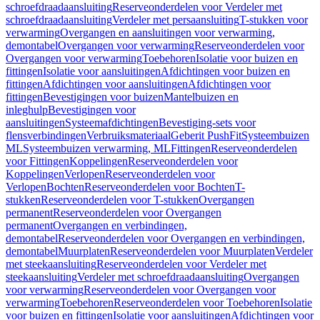
schroefdraadaansluiting
Reserveonderdelen voor Verdeler met
schroefdraadaansluiting
Verdeler met persaansluiting
T-stukken voor
verwarming
Overgangen en aansluitingen voor verwarming,
demontabel
Overgangen voor verwarming
Reserveonderdelen voor
Overgangen voor verwarming
Toebehoren
Isolatie voor buizen en
fittingen
Isolatie voor aansluitingen
Afdichtingen voor buizen en
fittingen
Afdichtingen voor aansluitingen
Afdichtingen voor
fittingen
Bevestigingen voor buizen
Mantelbuizen en
inleghulp
Bevestigingen voor
aansluitingen
Systeemafdichtingen
Bevestiging-sets voor
flensverbindingen
Verbruiksmateriaal
Geberit PushFit
Systeembuizen
ML
Systeembuizen verwarming, ML
Fittingen
Reserveonderdelen
voor Fittingen
Koppelingen
Reserveonderdelen voor
Koppelingen
Verlopen
Reserveonderdelen voor
Verlopen
Bochten
Reserveonderdelen voor Bochten
T-
stukken
Reserveonderdelen voor T-stukken
Overgangen
permanent
Reserveonderdelen voor Overgangen
permanent
Overgangen en verbindingen,
demontabel
Reserveonderdelen voor Overgangen en verbindingen,
demontabel
Muurplaten
Reserveonderdelen voor Muurplaten
Verdeler
met steekaansluiting
Reserveonderdelen voor Verdeler met
steekaansluiting
Verdeler met schroefdraadaansluiting
Overgangen
voor verwarming
Reserveonderdelen voor Overgangen voor
verwarming
Toebehoren
Reserveonderdelen voor Toebehoren
Isolatie
voor buizen en fittingen
Isolatie voor aansluitingen
Afdichtingen voor