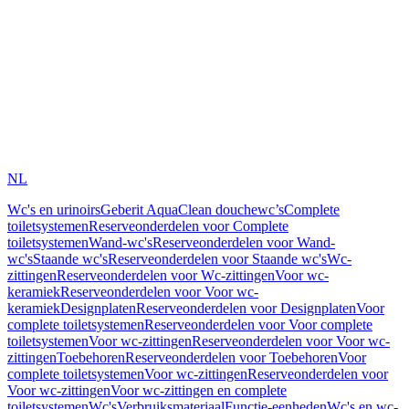
NL
Wc's en urinoirs
Geberit AquaClean douchewc’s
Complete
toiletsystemen
Reserveonderdelen voor Complete
toiletsystemen
Wand-wc's
Reserveonderdelen voor Wand-
wc's
Staande wc's
Reserveonderdelen voor Staande wc's
Wc-
zittingen
Reserveonderdelen voor Wc-zittingen
Voor wc-
keramiek
Reserveonderdelen voor Voor wc-
keramiek
Designplaten
Reserveonderdelen voor Designplaten
Voor
complete toiletsystemen
Reserveonderdelen voor Voor complete
toiletsystemen
Voor wc-zittingen
Reserveonderdelen voor Voor wc-
zittingen
Toebehoren
Reserveonderdelen voor Toebehoren
Voor
complete toiletsystemen
Voor wc-zittingen
Reserveonderdelen voor
Voor wc-zittingen
Voor wc-zittingen en complete
toiletsystemen
Wc's
Verbruiksmateriaal
Functie-eenheden
Wc's en wc-