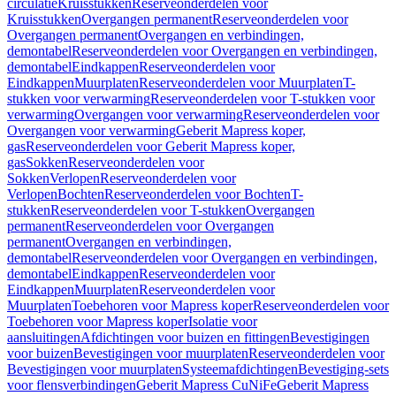
circulatie
Kruisstukken
Reserveonderdelen voor
Kruisstukken
Overgangen permanent
Reserveonderdelen voor
Overgangen permanent
Overgangen en verbindingen,
demontabel
Reserveonderdelen voor Overgangen en verbindingen,
demontabel
Eindkappen
Reserveonderdelen voor
Eindkappen
Muurplaten
Reserveonderdelen voor Muurplaten
T-
stukken voor verwarming
Reserveonderdelen voor T-stukken voor
verwarming
Overgangen voor verwarming
Reserveonderdelen voor
Overgangen voor verwarming
Geberit Mapress koper,
gas
Reserveonderdelen voor Geberit Mapress koper,
gas
Sokken
Reserveonderdelen voor
Sokken
Verlopen
Reserveonderdelen voor
Verlopen
Bochten
Reserveonderdelen voor Bochten
T-
stukken
Reserveonderdelen voor T-stukken
Overgangen
permanent
Reserveonderdelen voor Overgangen
permanent
Overgangen en verbindingen,
demontabel
Reserveonderdelen voor Overgangen en verbindingen,
demontabel
Eindkappen
Reserveonderdelen voor
Eindkappen
Muurplaten
Reserveonderdelen voor
Muurplaten
Toebehoren voor Mapress koper
Reserveonderdelen voor
Toebehoren voor Mapress koper
Isolatie voor
aansluitingen
Afdichtingen voor buizen en fittingen
Bevestigingen
voor buizen
Bevestigingen voor muurplaten
Reserveonderdelen voor
Bevestigingen voor muurplaten
Systeemafdichtingen
Bevestiging-sets
voor flensverbindingen
Geberit Mapress CuNiFe
Geberit Mapress