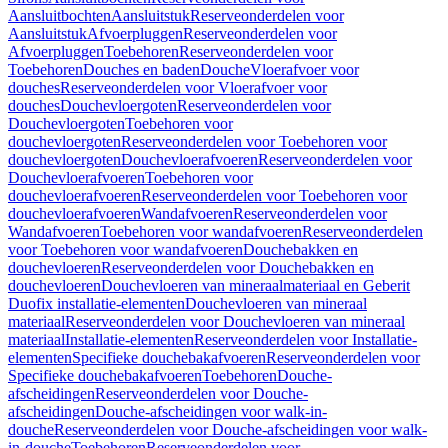
Aansluitbochten
Aansluitstuk
Reserveonderdelen voor
Aansluitstuk
Afvoerpluggen
Reserveonderdelen voor
Afvoerpluggen
Toebehoren
Reserveonderdelen voor
Toebehoren
Douches en baden
Douche
Vloerafvoer voor
douches
Reserveonderdelen voor Vloerafvoer voor
douches
Douchevloergoten
Reserveonderdelen voor
Douchevloergoten
Toebehoren voor
douchevloergoten
Reserveonderdelen voor Toebehoren voor
douchevloergoten
Douchevloerafvoeren
Reserveonderdelen voor
Douchevloerafvoeren
Toebehoren voor
douchevloerafvoeren
Reserveonderdelen voor Toebehoren voor
douchevloerafvoeren
Wandafvoeren
Reserveonderdelen voor
Wandafvoeren
Toebehoren voor wandafvoeren
Reserveonderdelen
voor Toebehoren voor wandafvoeren
Douchebakken en
douchevloeren
Reserveonderdelen voor Douchebakken en
douchevloeren
Douchevloeren van mineraalmateriaal en Geberit
Duofix installatie-elementen
Douchevloeren van mineraal
materiaal
Reserveonderdelen voor Douchevloeren van mineraal
materiaal
Installatie-elementen
Reserveonderdelen voor Installatie-
elementen
Specifieke douchebakafvoeren
Reserveonderdelen voor
Specifieke douchebakafvoeren
Toebehoren
Douche-
afscheidingen
Reserveonderdelen voor Douche-
afscheidingen
Douche-afscheidingen voor walk-in-
douche
Reserveonderdelen voor Douche-afscheidingen voor walk-
in-douche
Toebehoren
Reserveonderdelen voor