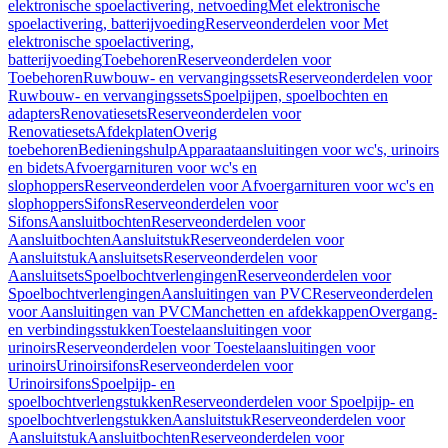
elektronische spoelactivering, netvoeding
Met elektronische
spoelactivering, batterijvoeding
Reserveonderdelen voor Met
elektronische spoelactivering,
batterijvoeding
Toebehoren
Reserveonderdelen voor
Toebehoren
Ruwbouw- en vervangingssets
Reserveonderdelen voor
Ruwbouw- en vervangingssets
Spoelpijpen, spoelbochten en
adapters
Renovatiesets
Reserveonderdelen voor
Renovatiesets
Afdekplaten
Overig
toebehoren
Bedieningshulp
Apparaataansluitingen voor wc's, urinoirs
en bidets
Afvoergarnituren voor wc's en
slophoppers
Reserveonderdelen voor Afvoergarnituren voor wc's en
slophoppers
Sifons
Reserveonderdelen voor
Sifons
Aansluitbochten
Reserveonderdelen voor
Aansluitbochten
Aansluitstuk
Reserveonderdelen voor
Aansluitstuk
Aansluitsets
Reserveonderdelen voor
Aansluitsets
Spoelbochtverlengingen
Reserveonderdelen voor
Spoelbochtverlengingen
Aansluitingen van PVC
Reserveonderdelen
voor Aansluitingen van PVC
Manchetten en afdekkappen
Overgang-
en verbindingsstukken
Toestelaansluitingen voor
urinoirs
Reserveonderdelen voor Toestelaansluitingen voor
urinoirs
Urinoirsifons
Reserveonderdelen voor
Urinoirsifons
Spoelpijp- en
spoelbochtverlengstukken
Reserveonderdelen voor Spoelpijp- en
spoelbochtverlengstukken
Aansluitstuk
Reserveonderdelen voor
Aansluitstuk
Aansluitbochten
Reserveonderdelen voor