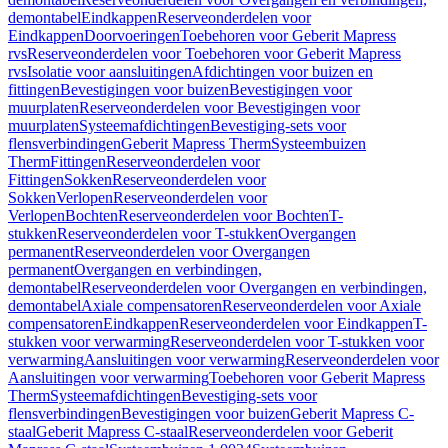
demontabel
Eindkappen
Reserveonderdelen voor
Eindkappen
Doorvoeringen
Toebehoren voor Geberit Mapress
rvs
Reserveonderdelen voor Toebehoren voor Geberit Mapress
rvs
Isolatie voor aansluitingen
Afdichtingen voor buizen en
fittingen
Bevestigingen voor buizen
Bevestigingen voor
muurplaten
Reserveonderdelen voor Bevestigingen voor
muurplaten
Systeemafdichtingen
Bevestiging-sets voor
flensverbindingen
Geberit Mapress Therm
Systeembuizen
Therm
Fittingen
Reserveonderdelen voor
Fittingen
Sokken
Reserveonderdelen voor
Sokken
Verlopen
Reserveonderdelen voor
Verlopen
Bochten
Reserveonderdelen voor Bochten
T-
stukken
Reserveonderdelen voor T-stukken
Overgangen
permanent
Reserveonderdelen voor Overgangen
permanent
Overgangen en verbindingen,
demontabel
Reserveonderdelen voor Overgangen en verbindingen,
demontabel
Axiale compensatoren
Reserveonderdelen voor Axiale
compensatoren
Eindkappen
Reserveonderdelen voor Eindkappen
T-
stukken voor verwarming
Reserveonderdelen voor T-stukken voor
verwarming
Aansluitingen voor verwarming
Reserveonderdelen voor
Aansluitingen voor verwarming
Toebehoren voor Geberit Mapress
Therm
Systeemafdichtingen
Bevestiging-sets voor
flensverbindingen
Bevestigingen voor buizen
Geberit Mapress C-
staal
Geberit Mapress C-staal
Reserveonderdelen voor Geberit