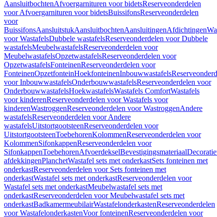
Aansluitbochten
Afvoergarnituren voor bidets
Reserveonderdelen
voor Afvoergarnituren voor bidets
Buissifons
Reserveonderdelen
voor
Buissifons
Aansluitstuk
Aansluitbochten
Aansluitingen
Afdichtingen
Was
voor Wastafels
Dubbele wastafels
Reserveonderdelen voor Dubbele
wastafels
Meubelwastafels
Reserveonderdelen voor
Meubelwastafels
Opzetwastafels
Reserveonderdelen voor
Opzetwastafels
Fonteinen
Reserveonderdelen voor
Fonteinen
Opzetfontein
Hoekfonteinen
Inbouwwastafels
Reserveonderd
voor Inbouwwastafels
Onderbouwwastafels
Reserveonderdelen voor
Onderbouwwastafels
Hoekwastafels
Wastafels Comfort
Wastafels
voor kinderen
Reserveonderdelen voor Wastafels voor
kinderen
Wastroggen
Reserveonderdelen voor Wastroggen
Andere
wastafels
Reserveonderdelen voor Andere
wastafels
Uitstortgootsteen
Reserveonderdelen voor
Uitstortgootsteen
Toebehoren
Kolommen
Reserveonderdelen voor
Kolommen
Sifonkappen
Reserveonderdelen voor
Sifonkappen
Toebehoren
Afvoerdeksel
Bevestigingsmateriaal
Decorati
afdekkingen
Planchet
Wastafel sets met onderkast
Sets fonteinen met
onderkast
Reserveonderdelen voor Sets fonteinen met
onderkast
Wastafel sets met onderkast
Reserveonderdelen voor
Wastafel sets met onderkast
Meubelwastafel sets met
onderkast
Reserveonderdelen voor Meubelwastafel sets met
onderkast
Badkamermeubilair
Wastafelonderkasten
Reserveonderdelen
voor Wastafelonderkasten
Voor fonteinen
Reserveonderdelen voor