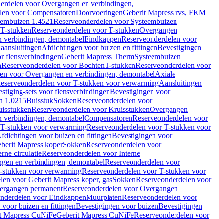
erdelen voor Overgangen en verbindingen,
len voor Compensatoren
Doorvoeringen
Geberit Mapress rvs, FKM
eembuizen 1.4521
Reserveonderdelen voor Systeembuizen
n
T-stukken
Reserveonderdelen voor T-stukken
Overgangen
 verbindingen, demontabel
Eindkappen
Reserveonderdelen voor
 aansluitingen
Afdichtingen voor buizen en fittingen
Bevestigingen
or flensverbindingen
Geberit Mapress Therm
Systeembuizen
n
Reserveonderdelen voor Bochten
T-stukken
Reserveonderdelen voor
en voor Overgangen en verbindingen, demontabel
Axiale
eserveonderdelen voor T-stukken voor verwarming
Aansluitingen
stiging-sets voor flensverbindingen
Bevestigingen voor
n 1.0215
Buisstuk
Sokken
Reserveonderdelen voor
uisstukken
Reserveonderdelen voor Kruisstukken
Overgangen
 verbindingen, demontabel
Compensatoren
Reserveonderdelen voor
g
T-stukken voor verwarming
Reserveonderdelen voor T-stukken voor
fdichtingen voor buizen en fittingen
Bevestigingen voor
berit Mapress koper
Sokken
Reserveonderdelen voor
erne circulatie
Reserveonderdelen voor Interne
gen en verbindingen, demontabel
Reserveonderdelen voor
-stukken voor verwarming
Reserveonderdelen voor T-stukken voor
len voor Geberit Mapress koper, gas
Sokken
Reserveonderdelen voor
ergangen permanent
Reserveonderdelen voor Overgangen
nderdelen voor Eindkappen
Muurplaten
Reserveonderdelen voor
 voor buizen en fittingen
Bevestigingen voor buizen
Bevestigingen
t Mapress CuNiFe
Geberit Mapress CuNiFe
Reserveonderdelen voor