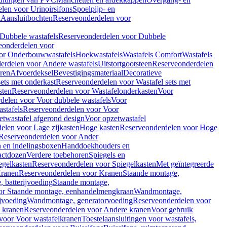
len voor Urinoirsifons
Spoelpijp- en
k
Aansluitbochten
Reserveonderdelen voor
Dubbele wastafels
Reserveonderdelen voor Dubbele
eonderdelen voor
or Onderbouwwastafels
Hoekwastafels
Wastafels Comfort
Wastafels
erdelen voor Andere wastafels
Uitstortgootsteen
Reserveonderdelen
ren
Afvoerdeksel
Bevestigingsmateriaal
Decoratieve
sets met onderkast
Reserveonderdelen voor Wastafel sets met
sten
Reserveonderdelen voor Wastafelonderkasten
Voor
delen voor Voor dubbele wastafels
Voor
stafels
Reserveonderdelen voor Voor
twastafel afgerond design
Voor opzetwastafel
elen voor Lage zijkasten
Hoge kasten
Reserveonderdelen voor Hoge
Reserveonderdelen voor Ander
n en indelingsboxen
Handdoekhouders en
actdozen
Verdere toebehoren
Spiegels en
egelkasten
Reserveonderdelen voor Spiegelkasten
Met geïntegreerde
ranen
Reserveonderdelen voor Kranen
Staande montage,
 batterijvoeding
Staande montage,
or Staande montage, eenhandelmengkraan
Wandmontage,
jvoeding
Wandmontage, generatorvoeding
Reserveonderdelen voor
 kranen
Reserveonderdelen voor Andere kranen
Voor gebruik
voor Voor wastafelkranen
Toestelaansluitingen voor wastafels,