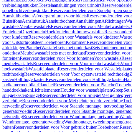
verbindingsstukken
Toestelaansluitingen voor urinoirs
Reserveonderdel
spoelbochtverlengstukken
Reserveonderdelen voor Spoelpijp- en spoe
Aansluitbochten
Afvoergarnituren voor bidets
Reserveonderdelen voor 
Buissifons
Aansluitstuk
Aansluitbochten
Aansluitingen
Afdichtingen
Was
wastafels
Meubelwastafels
Reserveonderdelen voor Meubelwastafels
O
Fonteinen
Opzetfontein
Hoekfonteinen
Inbouwwastafels
Reserveonderd
voor kinderen
Reserveonderdelen voor Wastafels voor kinderen
Wastr
voor Uitstortgootsteen
Toebehoren
Kolommen
Reserveonderdelen vo
afdekkingen
Planchet
Wastafel sets met onderkast
Sets fonteinen met o
onderkast
Meubelwastafel sets met onderkast
Reserveonderdelen voor 
fonteinen
Reserveonderdelen voor Voor fonteinen
Voor wastafels
Reser
meubelwastafels
Reserveonderdelen voor Voor meubelwastafels
Voor 
hoekwastafels
Wastafelplaaten
Reserveonderdelen voor Wastafelplaate
rechthoekig
Reserveonderdelen voor Voor opzetwastafel rechthoekig
Z
kasten
Half hoge kasten
Reserveonderdelen voor Half hoge kasten
Han
badkamermeubilair
Planchet
Reserveonderdelen voor Planchet
Toebeho
handdoekhaken
Lichtelementen
Houder voor wastafelplaten
Greep
Set 
spiegelkasten
Spiegel
Reserveonderdelen voor Spiegel
Met geïntegreerd
verlichting
Reserveonderdelen voor Met geïntegreerde verlichting
Toeb
netvoeding
Reserveonderdelen voor Staande montage, netvoeding
Sta
generatorvoeding
Reserveonderdelen voor Staande montage, generato
netvoeding
Reserveonderdelen voor Wandmontage, netvoeding
Wandmo
Wandmontage, generatorvoeding
Wandmontage, tweeknopsmengkraa
buiten
Reserveonderdelen voor Voor gebruik buiten
Toebehoren
Reser