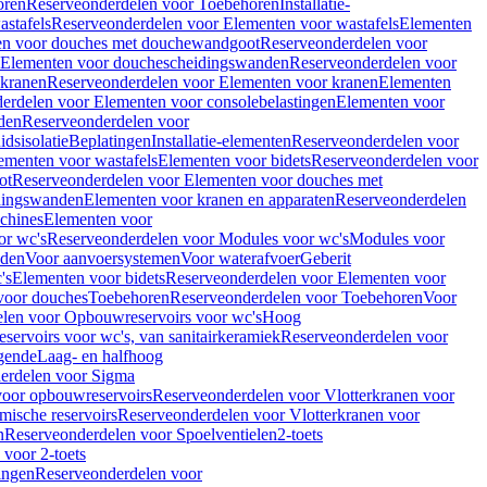
oren
Reserveonderdelen voor Toebehoren
Installatie-
stafels
Reserveonderdelen voor Elementen voor wastafels
Elementen
en voor douches met douchewandgoot
Reserveonderdelen voor
Elementen voor douchescheidingswanden
Reserveonderdelen voor
 kranen
Reserveonderdelen voor Elementen voor kranen
Elementen
erdelen voor Elementen voor consolebelastingen
Elementen voor
den
Reserveonderdelen voor
dsisolatie
Beplatingen
Installatie-elementen
Reserveonderdelen voor
ementen voor wastafels
Elementen voor bidets
Reserveonderdelen voor
ot
Reserveonderdelen voor Elementen voor douches met
dingswanden
Elementen voor kranen en apparaten
Reserveonderdelen
chines
Elementen voor
or wc's
Reserveonderdelen voor Modules voor wc's
Modules voor
nden
Voor aanvoersystemen
Voor waterafvoer
Geberit
's
Elementen voor bidets
Reserveonderdelen voor Elementen voor
voor douches
Toebehoren
Reserveonderdelen voor Toebehoren
Voor
len voor Opbouwreservoirs voor wc's
Hoog
ervoirs voor wc's, van sanitairkeramiek
Reserveonderdelen voor
gende
Laag- en halfhoog
erdelen voor Sigma
voor opbouwreservoirs
Reserveonderdelen voor Vlotterkranen voor
mische reservoirs
Reserveonderdelen voor Vlotterkranen voor
n
Reserveonderdelen voor Spoelventielen
2-toets
voor 2-toets
tingen
Reserveonderdelen voor