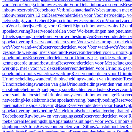
voor Voor Omega inbouwreservoirs
Voor Delta inbouwreservoirs
Rese
inbouwreservoirs
Toebehoren
Verbruiksmateriaal
Wc-besturingen met el
inbouwreservoirs 12 cm
Reserveonderdelen voor Voor netvoeding, vo
netvoeding, voor Geberit Sigma inbouwreservoirs 8 cm
Voor netvoedi
cm
Voor batterijvoeding, voor Geberit Sigma inbouwreservoirs 12 cm
spoelactivering
Reserveonderdelen voor Wc-besturingen met pneumati
1-toets spoeling
Toebehoren voor wc-besturingen
Reserveonderdelen v
spoelactivering
Reserveonderdelen voor Voor wc-besturingen met elekt
wc's
Voor wand-wc's
Reserveonderdelen voor Voor wand-wc's
Voor st
gespoelde werking, met spoelrand
Reserveonderdelen voor Urinoirs, 
spoelrandloos
Reserveonderdelen voor Urinoirs, gespoelde werking, s
geïntegreerde urinoirbesturing
Reserveonderdelen voor Met geïntegreer
werking, met / voor wc-deksel
Reserveonderdelen voor Urinoirs, gesp
spoelrand
Urinoirs waterloze werking
Reserveonderdelen voor Urinoir
Urinoirscheidingswanden
Urinoirscheidingswanden van kunststof
Rese
Urinoirscheidingswanden van glas
Urinoirscheidingswanden van sanit
en sifontoebehoren
Spoelpijpen, spoelbochten en adapters
Reserveonde
voor sanitaire toestellen
Urinoirstuursystemen
Inbouwmontage
Reserve
netvoeding
Met elektronische spoelactivering, batterijvoeding
Reserveo
pneumatische spoelactivering
Basic
Reserveonderdelen voor Basic
Op
spoelactivering, netvoeding
Met elektronische spoelactivering, batteri
Toebehoren
Ruwbouw- en vervangingssets
Reserveonderdelen voor R
toebehoren
Bedieningshulp
Apparaataansluitingen voor wc's, urinoirs 
slophoppers
Sifons
Reserveonderdelen voor Sifons
Aansluitbochten
Res
Aansluitsets
Spoelbochtverlengingen
Reserveonderdelen voor Spoelbo