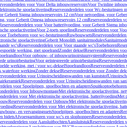
rveonderdelen voor Voor Delta inbouwreservoirs
Voor Twinline inbouw
ektronische spoelactivering
Reserveonderdelen voor Wc-besturingen met
or Geberit Sigma inbouwreservoirs 12 cm
Voor netvoeding, voor Geber
ng, voor Geberit Omega inbouwreservoirs 12 cm
Reserveonderdelen vo
Reserveonderdelen voor Voor batterijvoeding, voor Geberit Sigma inb
sche spoelactivering
Voor 2-toets spoeling
Reserveonderdelen voor Voor
oor Toebehoren voor wc-besturingen
Ruwbouwsets
Reserveonderdele
ronische spoelactivering
Geberit Monolith sanitairmodules
Sanitairmod
aande wc's
Reserveonderdelen voor Voor staande wc's
Toebehoren
Rese
gespoelde werking, met spoelrand
Zonder deksel
Reserveonderdelen voo
poelrandloos
Voor opbouw- of inbouwurinoirstuursysteem
Reserveonder
de urinoirbesturing
Voor geïntegreerde urinoirbesturing
Reserveonderdel
oelde werking, met / voor wc-deksel
Spoelrandloos
Reserveonderdelen 
s waterloze werking
Zonder deksel
Reserveonderdelen voor Zonder dek
rveonderdelen voor Urinoirscheidingswanden van kunststof
Urinoirsc
airkeramiek
Reserveonderdelen voor Urinoirscheidingswanden van sani
rdelen voor Spoelpijpen, spoelbochten en adapters
Spuitkoptoebehoren
onderdelen voor Inbouwmontage
Met elektronische spoelactivering, ne
nderdelen voor Met elektronische spoelactivering, batterijvoeding
Met p
bouw
Reserveonderdelen voor Opbouw
Met elektronische spoelactiveri
jvoeding
Reserveonderdelen voor Met elektronische spoelactivering, batt
uwbouw- en vervangingssets
Spoelpijpen, spoelbochten en adapters
Ren
en bidets
Afvoergarnituren voor wc's en slophoppers
Reserveonderdelen 
erveonderdelen voor Aansluitbochten
Aansluitstuk
Reserveonderdelen v
chtverlengingen
Aansluitingen van PVC
Reserveonderdelen voor Aansl