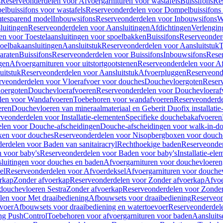
s
Reserveonderdelen voor Afvoergarnituren voor wastafels
Buissifons
Re
lbuissifons voor wastafels
Reserveonderdelen voor Dompelbuissifons 
mtesparend model
Inbouwsifons
Reserveonderdelen voor Inbouwsifons
W
luitingen
Reserveonderdelen voor Aansluitingen
Afdichtingen
Verlengin
n voor Toestelaansluitingen voor spoelbakken
Buissifons
Reserveonder
oelbakaansluitingen
Aansluitstuk
Reserveonderdelen voor Aansluitstuk
T
araten
Buissifons
Reserveonderdelen voor Buissifons
Inbouwsifons
Rese
gen
Afvoergarnituren voor uitstortgootstenen
Reserveonderdelen voor Afv
uitstuk
Reserveonderdelen voor Aansluitstuk
Afvoerpluggen
Reserveond
rveonderdelen voor Vloerafvoer voor douches
Douchevloergoten
Reser
loergoten
Douchevloerafvoeren
Reserveonderdelen voor Douchevloeraf
len voor Wandafvoeren
Toebehoren voor wandafvoeren
Reserveonderde
eren
Douchevloeren van mineraalmateriaal en Geberit Duofix installatie
veonderdelen voor Installatie-elementen
Specifieke douchebakafvoeren
len voor Douche-afscheidingen
Douche-afscheidingen voor walk-in-d
xen voor douches
Reserveonderdelen voor Nisopbergboxen voor douch
erdelen voor Baden van sanitairacryl
Rechthoekige baden
Reserveonder
 voor baby's
Reserveonderdelen voor Baden voor baby's
Installatie-el
luitingen voor douches en baden
Afvoergarnituren voor douchevloeren
el
Reserveonderdelen voor Afvoerdeksel
Afvoergarnituren voor douche
rkap
Zonder afvoerkap
Reserveonderdelen voor Zonder afvoerkap
Afvoe
douchevloeren Sestra
Zonder afvoerkap
Reserveonderdelen voor Zonder
len voor Met draaibediening
Afbouwsets voor draaibediening
Reserveon
voer
Afbouwsets voor draaibediening en watertoevoer
Reserveonderdele
ng PushControl
Toebehoren voor afvoergarnituren voor baden
Aansluits