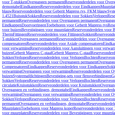
voor T-stukken
Overgangen permanent
Reserveonderdelen voor Over
demontabel
Eindkappen
Reserveonderdelen voor Eindkappen
Muurpla
blauw
Reserveonderdelen voor Geberit Mapress rvs, FKM blauw
Syst
1.4521
Buisstuk
Sokken
Reserveonderdelen voor Sokken
Verlopen
Rese
permanent
Reserveonderdelen voor Overgangen permanent
Overgange
Eindkappen
Doorvoeringen
Toebehoren voor Geberit Mapress rvs
Rese
voor buizen
Bevestigingen voor muurplaten
Reserveonderdelen voor B
Therm
Fittingen
Reserveonderdelen voor Fittingen
Sokken
Reserveonde
T-stukken
Overgangen permanent
Reserveonderdelen voor Overgange
compensatoren
Reserveonderdelen voor Axiale compensatoren
Eindka
voor verwarming
Reserveonderdelen voor Aansluitingen voor verwar
buizen
Geberit Mapress C-staal
Geberit Mapress C-staal
Reserveonderd
Sokken
Verlopen
Reserveonderdelen voor Verlopen
Bochten
Reserveon
permanent
Reserveonderdelen voor Overgangen permanent
Overgange
Compensatoren
Eindkappen
Reserveonderdelen voor Eindkappen
Sokk
verwarming
Overgangen voor verwarming
Reserveonderdelen voor O
buizen
Systeemafdichtingen
Bevestiging-sets voor flensverbindingen
Ge
Sokken
Verlopen
Reserveonderdelen voor Verlopen
Bochten
Reserveon
circulatie
Kruisstukken
Reserveonderdelen voor Kruisstukken
Overgan
Overgangen en verbindingen, demontabel
Eindkappen
Reserveonderd
verwarming
Overgangen voor verwarming
Reserveonderdelen voor O
Sokken
Verlopen
Reserveonderdelen voor Verlopen
Bochten
Reserveon
permanent
Overgangen en verbindingen, demontabel
Reserveonderdel
Muurplaten
Toebehoren voor Mapress koper
Reserveonderdelen voor 
voor muurplaten
Reserveonderdelen voor Bevestigingen voor muurpla