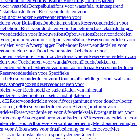
serveonderdelen voor Buissifons
Buissifons, ruimtesparend
voor wastafels
Dompelbuissifons voor wastafels, ruimtesparend
astafelaansluitingen
Reserveonderdelen voor
gen
Inbouwboxen
Reserveonderdelen voor
delen voor Buissifons
Dubbelkamersifons
Reserveonderdelen voor
oebehoren
Reserveonderdelen voor Toebehoren
Toestelaansluitingen
rveonderdelen voor Inbouwsifons
Opbouwsifons
Reserveonderdelen
oergarnituren voor uitstortgootstenen
Sifons
Reserveonderdelen voor
erdelen voor Afvoerpluggen
Toebehoren
Reserveonderdelen voor
veonderdelen voor Douchevloergoten
Toebehoren voor
voeren
Toebehoren voor douchevloerafvoeren
Reserveonderdelen voor
len voor Toebehoren voor wandafvoeren
Douchebakken en
-elementen
Douchevloeren van mineraal materiaal
Reserveonderdelen
Reserveonderdelen voor Specifieke
ouche
Reserveonderdelen voor Douche-afscheidingen voor walk-in-
es
Nisopbergboxen
Reserveonderdelen voor
delen voor Rechthoekige baden
Baden van mineraal
ementen
Sets steunpoten en sets aansluitplaten en
, d52
Reserveonderdelen voor Afvoergarnituren voor douchevloeren,
vloeren, d90
Reserveonderdelen voor Afvoergarnituren voor
rdeksel
Reserveonderdelen voor Afvoerdeksel
Afvoergarnituren voor
 afvoerkap
Afvoergarnituren voor baden, d52
Reserveonderdelen voor
derdelen voor Afbouwsets voor draaibediening
Met draaibediening en
n voor Afbouwsets voor draaibediening en watertoevoer
Met
ets
T-stukken
Installatie- en spoelsystemen
Geberit