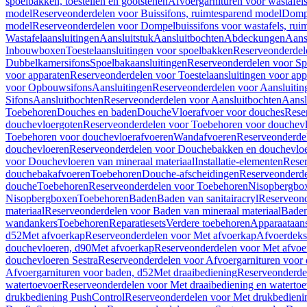
spoelbakken, toestellen en gootstenen
Afvoergarnituren voor wastafel
model
Reserveonderdelen voor Buissifons, ruimtesparend model
Dompe
model
Reserveonderdelen voor Dompelbuissifons voor wastafels, rui
Wastafelaansluitingen
Aansluitstuk
Aansluitbochten
Abdeckungen
Aans
Inbouwboxen
Toestelaansluitingen voor spoelbakken
Reserveonderdele
Dubbelkamersifons
Spoelbakaansluitingen
Reserveonderdelen voor Sp
voor apparaten
Reserveonderdelen voor Toestelaansluitingen voor app
voor Opbouwsifons
Aansluitingen
Reserveonderdelen voor Aansluitin
Sifons
Aansluitbochten
Reserveonderdelen voor Aansluitbochten
Aansl
Toebehoren
Douches en baden
Douche
Vloerafvoer voor douches
Rese
douchevloergoten
Reserveonderdelen voor Toebehoren voor douchev
Toebehoren voor douchevloerafvoeren
Wandafvoeren
Reserveonderde
douchevloeren
Reserveonderdelen voor Douchebakken en douchevlo
voor Douchevloeren van mineraal materiaal
Installatie-elementen
Reser
douchebakafvoeren
Toebehoren
Douche-afscheidingen
Reserveonderde
douche
Toebehoren
Reserveonderdelen voor Toebehoren
Nisopbergbo
Nisopbergboxen
Toebehoren
Baden
Baden van sanitairacryl
Reserveond
materiaal
Reserveonderdelen voor Baden van mineraal materiaal
Baden
wandankers
Toebehoren
Reparatiesets
Verdere toebehoren
Apparaataans
d52
Met afvoerkap
Reserveonderdelen voor Met afvoerkap
Afvoerdeks
douchevloeren, d90
Met afvoerkap
Reserveonderdelen voor Met afvoe
douchevloeren Sestra
Reserveonderdelen voor Afvoergarnituren voor 
Afvoergarnituren voor baden, d52
Met draaibediening
Reserveonderde
watertoevoer
Reserveonderdelen voor Met draaibediening en watertoe
drukbediening PushControl
Reserveonderdelen voor Met drukbedieni