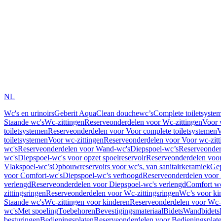
NL
Wc's en urinoirs
Geberit AquaClean douchewc’s
Complete toiletsyste
Staande wc's
Wc-zittingen
Reserveonderdelen voor Wc-zittingen
Voor 
toiletsystemen
Reserveonderdelen voor Voor complete toiletsystemen
V
toiletsystemen
Voor wc-zittingen
Reserveonderdelen voor Voor wc-zitt
wc's
Reserveonderdelen voor Wand-wc's
Diepspoel-wc’s
Reserveonder
wc's
Diepspoel-wc's voor opzet spoelreservoir
Reserveonderdelen voor
Vlakspoel-wc’s
Opbouwreservoirs voor wc's, van sanitairkeramiek
Gep
voor Comfort-wc's
Diepspoel-wc’s verhoogd
Reserveonderdelen voor
verlengd
Reserveonderdelen voor Diepspoel-wc's verlengd
Comfort wc
zittingsringen
Reserveonderdelen voor Wc-zittingsringen
Wc’s voor ki
Staande wc's
Wc-zittingen voor kinderen
Reserveonderdelen voor Wc-z
wc's
Met spoeling
Toebehoren
Bevestigingsmateriaal
Bidets
Wandbidets
besturingen
Bedieningsplaten
Reserveonderdelen voor Bedieningsplat