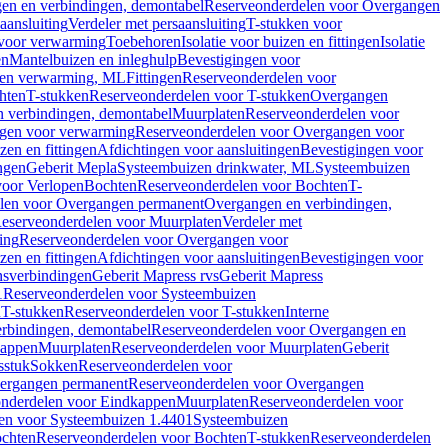
en en verbindingen, demontabel
Reserveonderdelen voor Overgangen
aansluiting
Verdeler met persaansluiting
T-stukken voor
voor verwarming
Toebehoren
Isolatie voor buizen en fittingen
Isolatie
en
Mantelbuizen en inleghulp
Bevestigingen voor
zen verwarming, ML
Fittingen
Reserveonderdelen voor
hten
T-stukken
Reserveonderdelen voor T-stukken
Overgangen
 verbindingen, demontabel
Muurplaten
Reserveonderdelen voor
gen voor verwarming
Reserveonderdelen voor Overgangen voor
zen en fittingen
Afdichtingen voor aansluitingen
Bevestigingen voor
ngen
Geberit Mepla
Systeembuizen drinkwater, ML
Systeembuizen
voor Verlopen
Bochten
Reserveonderdelen voor Bochten
T-
len voor Overgangen permanent
Overgangen en verbindingen,
eserveonderdelen voor Muurplaten
Verdeler met
ing
Reserveonderdelen voor Overgangen voor
zen en fittingen
Afdichtingen voor aansluitingen
Bevestigingen voor
ensverbindingen
Geberit Mapress rvs
Geberit Mapress
1
Reserveonderdelen voor Systeembuizen
n
T-stukken
Reserveonderdelen voor T-stukken
Interne
rbindingen, demontabel
Reserveonderdelen voor Overgangen en
kappen
Muurplaten
Reserveonderdelen voor Muurplaten
Geberit
sstuk
Sokken
Reserveonderdelen voor
ergangen permanent
Reserveonderdelen voor Overgangen
nderdelen voor Eindkappen
Muurplaten
Reserveonderdelen voor
en voor Systeembuizen 1.4401
Systeembuizen
chten
Reserveonderdelen voor Bochten
T-stukken
Reserveonderdelen