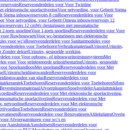
reservoirs
Reserveonderdelen voor Voor Twinline
 elektronische spoelactivering
Voor netvoeding, voor Geberit Sigma
it Sigma inbouwreservoirs 8 cm
Reserveonderdelen voor Voor
or Voor netvoeding, voor Geberit Omega inbouwreservoirs 12
ouwreservoirs 12 cm
Wc-besturingen met pneumatische
 2-toets spoeling
Voor 1-toets spoeling
Reserveonderdelen voor Voor
n voor Ruwbouwsets
Voor wc-besturingen met elektronische
ules voor wc's
Reserveonderdelen voor Sanitairmodules voor
rveonderdelen voor Toebehoren
Verbruiksmateriaal
Urinoirs
Urinoirs,
r Zonder deksel
Urinoirs, gespoelde werking,
delen voor Voor opbouw- of inbouwurinoirstuursysteem
Met
en voor Voor geïntegreerde urinoirbesturing
Urinoirs, gespoelde
voor Spoelrandloos
Met spoelrand
Reserveonderdelen voor Met
sel
Urinoirscheidingswanden
Reserveonderdelen voor
heidingswanden van glas
Reserveonderdelen voor
tairkeramiek
Toebehoren
Reserveonderdelen voor Toebehoren
Sifons
Bevestigingsmateriaal
Afvoerpluggen
Spoelverdeler
Aansluitstukken
tvoeding
Reserveonderdelen voor Met elektronische spoelactivering,
neumatische spoelactivering
Reserveonderdelen voor Met
ng, netvoeding
Reserveonderdelen voor Met elektronische
erijvoeding
Toebehoren
Reserveonderdelen voor
ovatiesets
Reserveonderdelen voor Renovatiesets
Afdekplaten
Overig
voor Afvoergarnituren voor wc's en
oor Aansluitstuk
Aansluitsets
Reserveonderdelen voor
uitingen van PVC
Manchetten en afdekkappen
Overgang- en