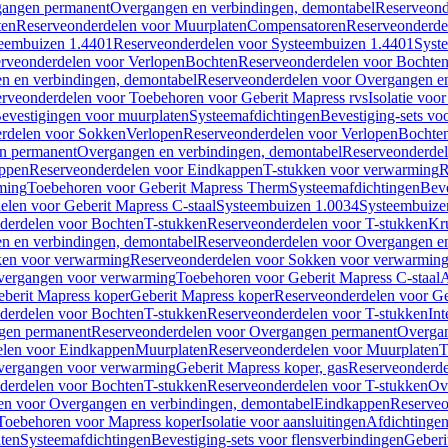
gangen permanent
Overgangen en verbindingen, demontabel
Reserveond
ten
Reserveonderdelen voor Muurplaten
Compensatoren
Reserveonderde
eembuizen 1.4401
Reserveonderdelen voor Systeembuizen 1.4401
Syst
rveonderdelen voor Verlopen
Bochten
Reserveonderdelen voor Bochte
n en verbindingen, demontabel
Reserveonderdelen voor Overgangen en
rveonderdelen voor Toebehoren voor Geberit Mapress rvs
Isolatie voor
evestigingen voor muurplaten
Systeemafdichtingen
Bevestiging-sets vo
rdelen voor Sokken
Verlopen
Reserveonderdelen voor Verlopen
Bochte
n permanent
Overgangen en verbindingen, demontabel
Reserveonderdel
ppen
Reserveonderdelen voor Eindkappen
T-stukken voor verwarming
R
ming
Toebehoren voor Geberit Mapress Therm
Systeemafdichtingen
Beve
elen voor Geberit Mapress C-staal
Systeembuizen 1.0034
Systeembuize
derdelen voor Bochten
T-stukken
Reserveonderdelen voor T-stukken
Kr
n en verbindingen, demontabel
Reserveonderdelen voor Overgangen en
en voor verwarming
Reserveonderdelen voor Sokken voor verwarmin
vergangen voor verwarming
Toebehoren voor Geberit Mapress C-staal
A
berit Mapress koper
Geberit Mapress koper
Reserveonderdelen voor Ge
derdelen voor Bochten
T-stukken
Reserveonderdelen voor T-stukken
Int
gen permanent
Reserveonderdelen voor Overgangen permanent
Overgan
elen voor Eindkappen
Muurplaten
Reserveonderdelen voor Muurplaten
T
vergangen voor verwarming
Geberit Mapress koper, gas
Reserveonderde
derdelen voor Bochten
T-stukken
Reserveonderdelen voor T-stukken
Ov
en voor Overgangen en verbindingen, demontabel
Eindkappen
Reserveo
Toebehoren voor Mapress koper
Isolatie voor aansluitingen
Afdichtingen
ten
Systeemafdichtingen
Bevestiging-sets voor flensverbindingen
Geberi