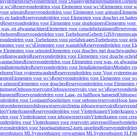
gsystemen
Reserveonderdelen voor Draagsystemen
Beplatingen
Toebeh
or wc's
Reserveonderdelen voor Elementen voor wc's
Elementen voor wa
voor urinoirs
Reserveonderdelen voor Elementen voor urinoirs
Element
es en baden
Reserveonderdelen voor Elementen voor douches en baden
s
Reserveonderdelen voor Elementen voor slophoppers
Elementen voor
 was- en afwasmachines
Elementen voor consolebelastingen
Reserveond
ebehoren
Reserveonderdelen voor Toebehoren
Geberit GIS
Systeemwan
eonderdelen voor Toebehoren voor prefabricages
Toebehoren voor gelui
ementen voor wc's
Elementen voor wastafels
Reserveonderdelen voor El
r Elementen voor urinoirs
Elementen voor douches met douchewandgo
heidingswanden
Reserveonderdelen voor Elementen voor douche-schei
wasmachines
Reserveonderdelen voor Elementen voor was- en afwasma
stallatiemodules
Reserveonderdelen voor Installatiemodules
Modules vo
behoren
Voor systeemwanden
Reserveonderdelen voor Voor systeemwa
menten
Elementen voor wc's
Reserveonderdelen voor Elementen voor wc
 urinoirs
Elementen voor douches
Reserveonderdelen voor Elementen 
tigingen
Opbouwreservoirs
Opbouwreservoirs voor wc's
Reserveonderde
 hangend
Reserveonderdelen voor Laag- en halfhoog hangend
Opbouwres
nderdelen voor Geplaatst
Spoelpijpen voor opbouwreservoirs
Hoog han
rstroombegrenzers
Inbouwreservoirs
Sigma inbouwreservoirs
Reserveond
len
Vlotterkranen
Reserveonderdelen voor Vlotterkranen
Vlotterkranen 
elen voor Vlotterkranen voor inbouwreservoirs
Vlotterkranen voor cera
onderdelen voor Vlotterkranen voor reservoirs universeel
Spoelventiele
rveonderdelen voor Spoelgarnituren
2-toets spoeling
Reserveonderdelen 
steembuizen ML
Systeembuizen verwarming ML
Systeembuizen SL
Fit