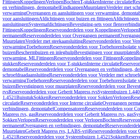
Fittingen
Koppelingen
Verlopen
Bochten
T-stukken
Interne circulatie
Res
en verbindingen, demontabel
Eindkappen
Muurplaten
Verdeler met sch
verwarming
Overgangen en aansluitingen voor verwarming, demonta
voor aansluitingen
Afdichtingen voor buizen en fittingen
Afdichtingen 
aansluitingen
Systeemafdichtingen
Bevestiging-sets voor flensverbind
Fittingen
Koppelingen
Reserveonderdelen voor Koppelingen
Verlopen
permanent
Reserveonderdelen voor Overgangen permanent
Overgange
Muurplaten
Verdeler met steekaansluiting
Reserveonderdelen voor Verd
verwarming
Toebehoren
Reserveonderdelen voor Toebehoren
Isolatie 
buizen
Beschermbuizen en inleghulp
Bevestigingen voor muurplaten
R
verwarming, ML
Fittingen
Reserveonderdelen voor Fittingen
Koppelin
stukken
Reserveonderdelen voor T-stukken
Interne circulatie
Reserveond
demontabel
Reserveonderdelen voor Overgangen en verbindingen, d
schroefdraadaansluiting
Reserveonderdelen voor Verdeler met schroef
verwarming
Toebehoren
Reserveonderdelen voor Toebehoren
Isolatie 
buizen
Bevestigingen voor muurplaten
Reserveonderdelen voor Bevest
rvs
Reserveonderdelen voor Geberit Mapress rvs
Systeembuizen 1.440
1.4521
Buisstuk
Sokken
Reserveonderdelen voor Sokken
Verlopen
Rese
circulatie
Reserveonderdelen voor Interne circulatie
Overgangen perma
verbindingen, demontabel
Compensatoren
Reserveonderdelen voor C
Mapress rvs, gas
Reserveonderdelen voor Geberit Mapress rvs, gas
Sy
Sokken
Verlopen
Reserveonderdelen voor Verlopen
Bochten
Reserveon
permanent
Overgangen en verbindingen, demontabel
Reserveonderdel
Muurplaten
Geberit Mapress rvs, LABS-vrij
Reserveonderdelen voor G
1.4521
Reserveonderdelen voor Systeembuizen 1.4521
Sokken
Reserv