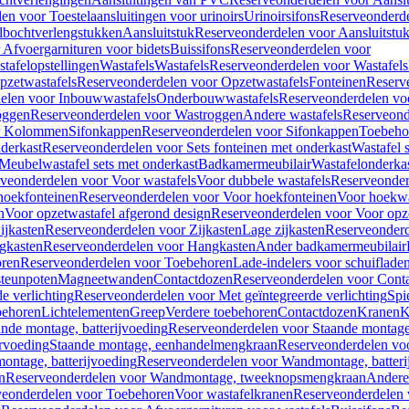
en voor Toestelaansluitingen voor urinoirs
Urinoirsifons
Reserveonderde
lbochtverlengstukken
Aansluitstuk
Reserveonderdelen voor Aansluitstu
Afvoergarnituren voor bidets
Buissifons
Reserveonderdelen voor
tafelopstellingen
Wastafels
Wastafels
Reserveonderdelen voor Wastafels
pzetwastafels
Reserveonderdelen voor Opzetwastafels
Fonteinen
Reserv
elen voor Inbouwwastafels
Onderbouwwastafels
Reserveonderdelen vo
oggen
Reserveonderdelen voor Wastroggen
Andere wastafels
Reserveond
or Kolommen
Sifonkappen
Reserveonderdelen voor Sifonkappen
Toebeho
nderkast
Reserveonderdelen voor Sets fonteinen met onderkast
Wastafel 
Meubelwastafel sets met onderkast
Badkamermeubilair
Wastafelonderka
veonderdelen voor Voor wastafels
Voor dubbele wastafels
Reserveonder
hoekfonteinen
Reserveonderdelen voor Voor hoekfonteinen
Voor hoekwa
n
Voor opzetwastafel afgerond design
Reserveonderdelen voor Voor opze
ijkasten
Reserveonderdelen voor Zijkasten
Lage zijkasten
Reserveonderd
gkasten
Reserveonderdelen voor Hangkasten
Ander badkamermeubilair
ren
Reserveonderdelen voor Toebehoren
Lade-indelers voor schuiflade
steunpoten
Magneetwanden
Contactdozen
Reserveonderdelen voor Cont
e verlichting
Reserveonderdelen voor Met geïntegreerde verlichting
Spi
ehoren
Lichtelementen
Greep
Verdere toebehoren
Contactdozen
Kranen
K
ande montage, batterijvoeding
Reserveonderdelen voor Staande montage,
rvoeding
Staande montage, eenhandelmengkraan
Reserveonderdelen vo
ntage, batterijvoeding
Reserveonderdelen voor Wandmontage, batteri
n
Reserveonderdelen voor Wandmontage, tweeknopsmengkraan
Andere
veonderdelen voor Toebehoren
Voor wastafelkranen
Reserveonderdelen 