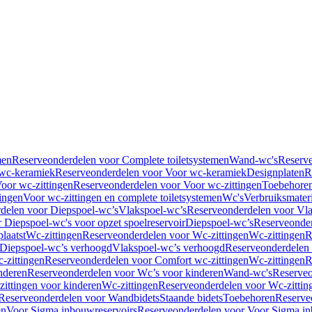
men
Reserveonderdelen voor Complete toiletsystemen
Wand-wc's
Reserv
wc-keramiek
Reserveonderdelen voor Voor wc-keramiek
Designplaten
R
oor wc-zittingen
Reserveonderdelen voor Voor wc-zittingen
Toebehore
ingen
Voor wc-zittingen en complete toiletsystemen
Wc's
Verbruiksmater
delen voor Diepspoel-wc’s
Vlakspoel-wc’s
Reserveonderdelen voor Vla
 Diepspoel-wc's voor opzet spoelreservoir
Diepspoel-wc’s
Reserveonder
laatst
Wc-zittingen
Reserveonderdelen voor Wc-zittingen
Wc-zittingen
R
 Diepspoel-wc’s verhoogd
Vlakspoel-wc’s verhoogd
Reserveonderdelen
-zittingen
Reserveonderdelen voor Comfort wc-zittingen
Wc-zittingen
R
nderen
Reserveonderdelen voor Wc’s voor kinderen
Wand-wc's
Reserveo
ittingen voor kinderen
Wc-zittingen
Reserveonderdelen voor Wc-zittin
Reserveonderdelen voor Wandbidets
Staande bidets
Toebehoren
Reserve
en
Voor Sigma inbouwreservoirs
Reserveonderdelen voor Voor Sigma in