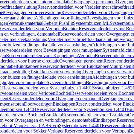
erveonderdelen voor Interne circulatie
Overgangen permanent
Overgang
roefdraadaansluiting
Reserveonderdelen voor Verdeler met schroefdraad
bel
Overgangen voor verwarming
Reserveonderdelen voor Overgangen 
voor aansluitingen
Afdichtingen voor fittingen
Bevestigingen voor buiz
ingen
Verbruiksmateriaal
Geberit PushFit
Systeembuizen ML
Systeembui
Reserveonderdelen voor Verlopen
Bochten
Reserveonderdelen voor Boc
n en verbindingen, demontabel
Reserveonderdelen voor Overgangen en
eler met steekaansluiting
Verdeler met schroefdraadaansluiting
Overgan
voor buizen en fittingen
Isolatie voor aansluitingen
Afdichtingen voor bui
eserveonderdelen voor Bevestigingen voor muurplaten
Systeemafdichti
gen
Reserveonderdelen voor Koppelingen
Verlopen
Reserveonderdelen 
erdelen voor Interne circulatie
Overgangen permanent
Reserveonderde
emontabel
Eindkappen
Reserveonderdelen voor Eindkappen
Muurplaten
R
draadaansluiting
T-stukken voor verwarming
Overgangen voor verwarm
voor buizen en fittingen
Isolatie voor aansluitingen
Afdichtingen voor bui
igingen voor muurplaten
Systeemafdichtingen
Bevestiging-sets voor fl
1
Reserveonderdelen voor Systeembuizen 1.4401
Systeembuizen 1.452
rveonderdelen voor Verlopen
Bochten
Reserveonderdelen voor Bochte
nent
Reserveonderdelen voor Overgangen permanent
Overgangen en ve
ompensatoren
Doorvoeringen
Eindkappen
Reserveonderdelen voor Eind
steembuizen 1.4401
Reserveonderdelen voor Systeembuizen 1.4401
Bui
derdelen voor Bochten
T-stukken
Reserveonderdelen voor T-stukken
Ov
en voor Overgangen en verbindingen, demontabel
Eindkappen
Reserveo
eberit Mapress rvs, LABS-vrij
Systeembuizen 1.4401
Reserveonderdel
eonderdelen voor Sokken
Verlopen
Reserveonderdelen voor Verlopen
Bo