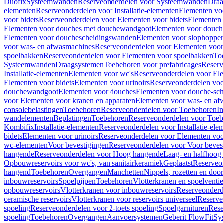
Duofix
Systeemwanden
Reserveonderdelen voor Systeemwanden
Draa
elementen
Reserveonderdelen voor Installatie-elementen
Elementen vo
voor bidets
Reserveonderdelen voor Elementen voor bidets
Elementen 
Elementen voor douches met douchewandgoot
Elementen voor douch
Elementen voor douchescheidingswanden
Elementen voor slophopper
voor was- en afwasmachines
Reserveonderdelen voor Elementen voor
spoelbakken
Reserveonderdelen voor Elementen voor spoelbakken
To
Systeemwanden
Draagsystemen
Toebehoren voor prefabricages
Reserv
Installatie-elementen
Elementen voor wc's
Reserveonderdelen voor El
Elementen voor bidets
Elementen voor urinoirs
Reserveonderdelen voo
douchewandgoot
Elementen voor douches
Elementen voor douche-sc
voor Elementen voor kranen en apparaten
Elementen voor was- en af
consolebelastingen
Toebehoren
Reserveonderdelen voor Toebehoren
In
wandelementen
Beplatingen
Toebehoren
Reserveonderdelen voor Toe
Kombifix
Installatie-elementen
Reserveonderdelen voor Installatie-ele
bidets
Elementen voor urinoirs
Reserveonderdelen voor Elementen voor
wc-elementen
Voor bevestigingen
Reserveonderdelen voor Voor beves
hangende
Reserveonderdelen voor Hoog hangende
Laag- en halfhoog
Opbouwreservoirs voor wc's, van sanitairkeramiek
Geplaatst
Reserveo
hangend
Toebehoren
Overgangen
Manchetten
Nippels, rozetten en doo
inbouwreservoirs
Spoelpijpen
Toebehoren
Vlotterkranen en spoelventie
opbouwreservoirs
Vlotterkranen voor inbouwreservoirs
Reserveonderd
ceramische reservoirs
Vlotterkranen voor reservoirs universeel
Reserve
spoeling
Reserveonderdelen voor 2-toets spoeling
Spoelgarnituren
Rese
spoeling
Toebehoren
Overgangen
Aanvoersystemen
Geberit FlowFit
Sy