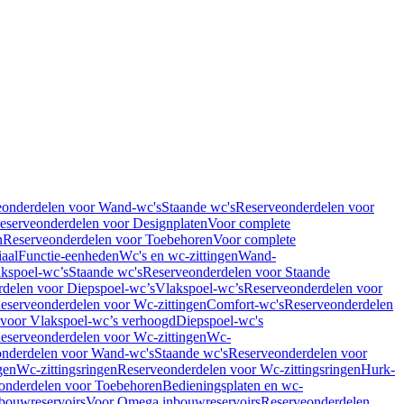
eonderdelen voor Wand-wc's
Staande wc's
Reserveonderdelen voor
eserveonderdelen voor Designplaten
Voor complete
n
Reserveonderdelen voor Toebehoren
Voor complete
iaal
Functie-eenheden
Wc's en wc-zittingen
Wand-
kspoel-wc’s
Staande wc's
Reserveonderdelen voor Staande
delen voor Diepspoel-wc’s
Vlakspoel-wc’s
Reserveonderdelen voor
eserveonderdelen voor Wc-zittingen
Comfort-wc's
Reserveonderdelen
 voor Vlakspoel-wc’s verhoogd
Diepspoel-wc's
eserveonderdelen voor Wc-zittingen
Wc-
nderdelen voor Wand-wc's
Staande wc's
Reserveonderdelen voor
gen
Wc-zittingsringen
Reserveonderdelen voor Wc-zittingsringen
Hurk-
onderdelen voor Toebehoren
Bedieningsplaten en wc-
bouwreservoirs
Voor Omega inbouwreservoirs
Reserveonderdelen