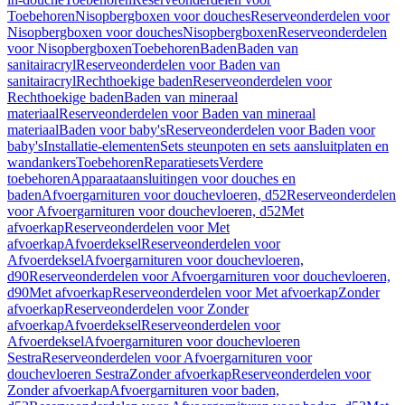
Toebehoren
Nisopbergboxen voor douches
Reserveonderdelen voor
Nisopbergboxen voor douches
Nisopbergboxen
Reserveonderdelen
voor Nisopbergboxen
Toebehoren
Baden
Baden van
sanitairacryl
Reserveonderdelen voor Baden van
sanitairacryl
Rechthoekige baden
Reserveonderdelen voor
Rechthoekige baden
Baden van mineraal
materiaal
Reserveonderdelen voor Baden van mineraal
materiaal
Baden voor baby's
Reserveonderdelen voor Baden voor
baby's
Installatie-elementen
Sets steunpoten en sets aansluitplaten en
wandankers
Toebehoren
Reparatiesets
Verdere
toebehoren
Apparaataansluitingen voor douches en
baden
Afvoergarnituren voor douchevloeren, d52
Reserveonderdelen
voor Afvoergarnituren voor douchevloeren, d52
Met
afvoerkap
Reserveonderdelen voor Met
afvoerkap
Afvoerdeksel
Reserveonderdelen voor
Afvoerdeksel
Afvoergarnituren voor douchevloeren,
d90
Reserveonderdelen voor Afvoergarnituren voor douchevloeren,
d90
Met afvoerkap
Reserveonderdelen voor Met afvoerkap
Zonder
afvoerkap
Reserveonderdelen voor Zonder
afvoerkap
Afvoerdeksel
Reserveonderdelen voor
Afvoerdeksel
Afvoergarnituren voor douchevloeren
Sestra
Reserveonderdelen voor Afvoergarnituren voor
douchevloeren Sestra
Zonder afvoerkap
Reserveonderdelen voor
Zonder afvoerkap
Afvoergarnituren voor baden,