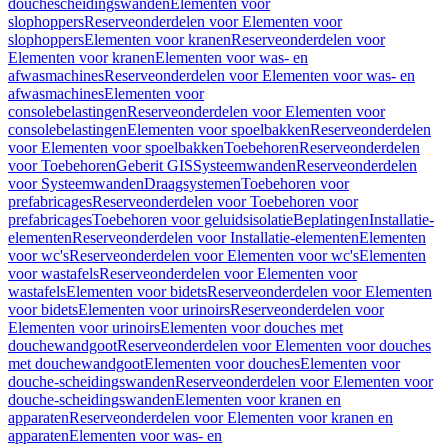
douchescheidingswanden
Elementen voor
slophoppers
Reserveonderdelen voor Elementen voor
slophoppers
Elementen voor kranen
Reserveonderdelen voor
Elementen voor kranen
Elementen voor was- en
afwasmachines
Reserveonderdelen voor Elementen voor was- en
afwasmachines
Elementen voor
consolebelastingen
Reserveonderdelen voor Elementen voor
consolebelastingen
Elementen voor spoelbakken
Reserveonderdelen
voor Elementen voor spoelbakken
Toebehoren
Reserveonderdelen
voor Toebehoren
Geberit GIS
Systeemwanden
Reserveonderdelen
voor Systeemwanden
Draagsystemen
Toebehoren voor
prefabricages
Reserveonderdelen voor Toebehoren voor
prefabricages
Toebehoren voor geluidsisolatie
Beplatingen
Installatie-
elementen
Reserveonderdelen voor Installatie-elementen
Elementen
voor wc's
Reserveonderdelen voor Elementen voor wc's
Elementen
voor wastafels
Reserveonderdelen voor Elementen voor
wastafels
Elementen voor bidets
Reserveonderdelen voor Elementen
voor bidets
Elementen voor urinoirs
Reserveonderdelen voor
Elementen voor urinoirs
Elementen voor douches met
douchewandgoot
Reserveonderdelen voor Elementen voor douches
met douchewandgoot
Elementen voor douches
Elementen voor
douche-scheidingswanden
Reserveonderdelen voor Elementen voor
douche-scheidingswanden
Elementen voor kranen en
apparaten
Reserveonderdelen voor Elementen voor kranen en
apparaten
Elementen voor was- en