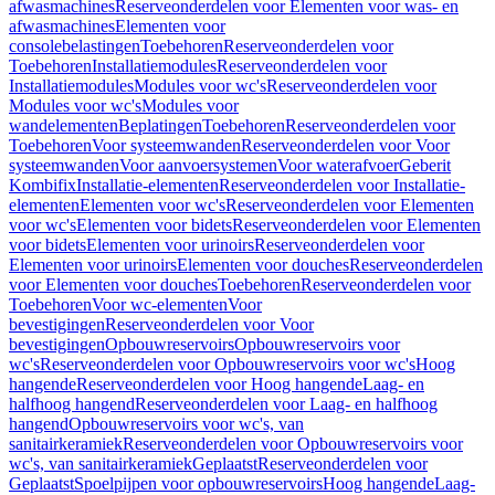
afwasmachines
Reserveonderdelen voor Elementen voor was- en
afwasmachines
Elementen voor
consolebelastingen
Toebehoren
Reserveonderdelen voor
Toebehoren
Installatiemodules
Reserveonderdelen voor
Installatiemodules
Modules voor wc's
Reserveonderdelen voor
Modules voor wc's
Modules voor
wandelementen
Beplatingen
Toebehoren
Reserveonderdelen voor
Toebehoren
Voor systeemwanden
Reserveonderdelen voor Voor
systeemwanden
Voor aanvoersystemen
Voor waterafvoer
Geberit
Kombifix
Installatie-elementen
Reserveonderdelen voor Installatie-
elementen
Elementen voor wc's
Reserveonderdelen voor Elementen
voor wc's
Elementen voor bidets
Reserveonderdelen voor Elementen
voor bidets
Elementen voor urinoirs
Reserveonderdelen voor
Elementen voor urinoirs
Elementen voor douches
Reserveonderdelen
voor Elementen voor douches
Toebehoren
Reserveonderdelen voor
Toebehoren
Voor wc-elementen
Voor
bevestigingen
Reserveonderdelen voor Voor
bevestigingen
Opbouwreservoirs
Opbouwreservoirs voor
wc's
Reserveonderdelen voor Opbouwreservoirs voor wc's
Hoog
hangende
Reserveonderdelen voor Hoog hangende
Laag- en
halfhoog hangend
Reserveonderdelen voor Laag- en halfhoog
hangend
Opbouwreservoirs voor wc's, van
sanitairkeramiek
Reserveonderdelen voor Opbouwreservoirs voor
wc's, van sanitairkeramiek
Geplaatst
Reserveonderdelen voor
Geplaatst
Spoelpijpen voor opbouwreservoirs
Hoog hangende
Laag-