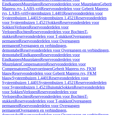
Eindkappen
Muurplaten
Reserveonderdelen voor Muurplaten
Geberit
Mapress rvs, LABS-vrij
Reserveonderdelen voor Geberit Mapress
rvs, LABS-vrij
Systeembuizen 1.4401
Reserveonderdelen voor
Systeembuizen 1.4401
Systeembuizen 1.4521
Reserveonderdelen
voor Systeembuizen 1.4521
Sokken
Reserveonderdelen voor
Sokken
Verlopen
Reserveonderdelen voor
Verlopen
Bochten
Reserveonderdelen voor Bochten
T-
stukken
Reserveonderdelen voor T-stukken
Overgangen
permanent
Reserveonderdelen voor Overgangen
permanent
Overgangen en verbindingen,
demontabel
Reserveonderdelen voor Overgangen en verbindingen,
demontabel
Eindkappen
Reserveonderdelen voor
Eindkappen
Muurplaten
Reserveonderdelen voor
Muurplaten
Compensatoren
Reserveonderdelen voor
Compensatoren
Doorvoeringen
Geberit Mapress rvs, FKM
blauw
Reserveonderdelen voor Geberit Mapress rvs, FKM
blauw
Systeembuizen 1.4401
Reserveonderdelen voor
Systeembuizen 1.4401
Systeembuizen 1.4521
Reserveonderdelen
voor Systeembuizen 1.4521
Buisstuk
Sokken
Reserveonderdelen
voor Sokken
Verlopen
Reserveonderdelen voor
Verlopen
Bochten
Reserveonderdelen voor Bochten
T-
stukken
Reserveonderdelen voor T-stukken
Overgangen
permanent
Reserveonderdelen voor Overgangen
permanent
Overgangen en verbindingen,
demontabel
Reserveonderdelen voor Overgangen en verbindingen,