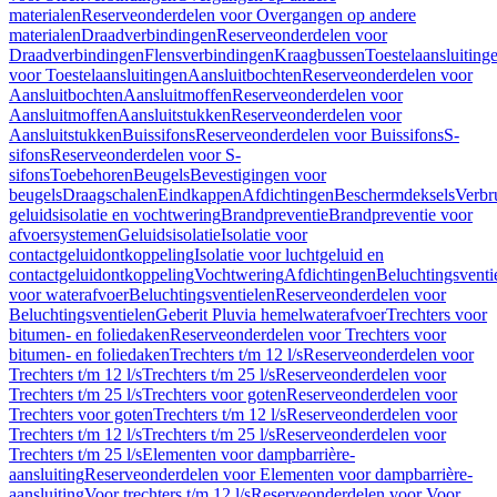
materialen
Reserveonderdelen voor Overgangen op andere
materialen
Draadverbindingen
Reserveonderdelen voor
Draadverbindingen
Flensverbindingen
Kraagbussen
Toestelaansluiting
voor Toestelaansluitingen
Aansluitbochten
Reserveonderdelen voor
Aansluitbochten
Aansluitmoffen
Reserveonderdelen voor
Aansluitmoffen
Aansluitstukken
Reserveonderdelen voor
Aansluitstukken
Buissifons
Reserveonderdelen voor Buissifons
S-
sifons
Reserveonderdelen voor S-
sifons
Toebehoren
Beugels
Bevestigingen voor
beugels
Draagschalen
Eindkappen
Afdichtingen
Beschermdeksels
Verbr
geluidsisolatie en vochtwering
Brandpreventie
Brandpreventie voor
afvoersystemen
Geluidsisolatie
Isolatie voor
contactgeluidontkoppeling
Isolatie voor luchtgeluid en
contactgeluidontkoppeling
Vochtwering
Afdichtingen
Beluchtingsventi
voor waterafvoer
Beluchtingsventielen
Reserveonderdelen voor
Beluchtingsventielen
Geberit Pluvia hemelwaterafvoer
Trechters voor
bitumen- en foliedaken
Reserveonderdelen voor Trechters voor
bitumen- en foliedaken
Trechters t/m 12 l/s
Reserveonderdelen voor
Trechters t/m 12 l/s
Trechters t/m 25 l/s
Reserveonderdelen voor
Trechters t/m 25 l/s
Trechters voor goten
Reserveonderdelen voor
Trechters voor goten
Trechters t/m 12 l/s
Reserveonderdelen voor
Trechters t/m 12 l/s
Trechters t/m 25 l/s
Reserveonderdelen voor
Trechters t/m 25 l/s
Elementen voor dampbarrière-
aansluiting
Reserveonderdelen voor Elementen voor dampbarrière-
aansluiting
Voor trechters t/m 12 l/s
Reserveonderdelen voor Voor