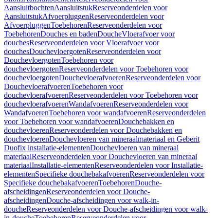
Aansluitbochten
Aansluitstuk
Reserveonderdelen voor
Aansluitstuk
Afvoerpluggen
Reserveonderdelen voor
Afvoerpluggen
Toebehoren
Reserveonderdelen voor
Toebehoren
Douches en baden
Douche
Vloerafvoer voor
douches
Reserveonderdelen voor Vloerafvoer voor
douches
Douchevloergoten
Reserveonderdelen voor
Douchevloergoten
Toebehoren voor
douchevloergoten
Reserveonderdelen voor Toebehoren voor
douchevloergoten
Douchevloerafvoeren
Reserveonderdelen voor
Douchevloerafvoeren
Toebehoren voor
douchevloerafvoeren
Reserveonderdelen voor Toebehoren voor
douchevloerafvoeren
Wandafvoeren
Reserveonderdelen voor
Wandafvoeren
Toebehoren voor wandafvoeren
Reserveonderdelen
voor Toebehoren voor wandafvoeren
Douchebakken en
douchevloeren
Reserveonderdelen voor Douchebakken en
douchevloeren
Douchevloeren van mineraalmateriaal en Geberit
Duofix installatie-elementen
Douchevloeren van mineraal
materiaal
Reserveonderdelen voor Douchevloeren van mineraal
materiaal
Installatie-elementen
Reserveonderdelen voor Installatie-
elementen
Specifieke douchebakafvoeren
Reserveonderdelen voor
Specifieke douchebakafvoeren
Toebehoren
Douche-
afscheidingen
Reserveonderdelen voor Douche-
afscheidingen
Douche-afscheidingen voor walk-in-
douche
Reserveonderdelen voor Douche-afscheidingen voor walk-
in-douche
Toebehoren
Reserveonderdelen voor