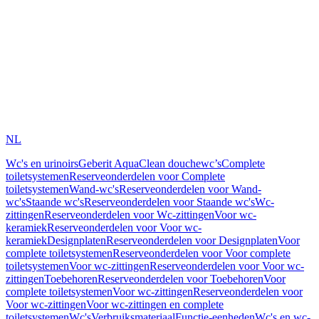
NL
Wc's en urinoirs
Geberit AquaClean douchewc’s
Complete
toiletsystemen
Reserveonderdelen voor Complete
toiletsystemen
Wand-wc's
Reserveonderdelen voor Wand-
wc's
Staande wc's
Reserveonderdelen voor Staande wc's
Wc-
zittingen
Reserveonderdelen voor Wc-zittingen
Voor wc-
keramiek
Reserveonderdelen voor Voor wc-
keramiek
Designplaten
Reserveonderdelen voor Designplaten
Voor
complete toiletsystemen
Reserveonderdelen voor Voor complete
toiletsystemen
Voor wc-zittingen
Reserveonderdelen voor Voor wc-
zittingen
Toebehoren
Reserveonderdelen voor Toebehoren
Voor
complete toiletsystemen
Voor wc-zittingen
Reserveonderdelen voor
Voor wc-zittingen
Voor wc-zittingen en complete
toiletsystemen
Wc's
Verbruiksmateriaal
Functie-eenheden
Wc's en wc-