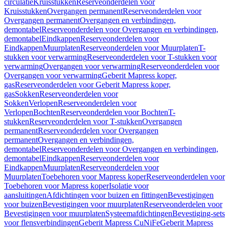
circulatie
Kruisstukken
Reserveonderdelen voor
Kruisstukken
Overgangen permanent
Reserveonderdelen voor
Overgangen permanent
Overgangen en verbindingen,
demontabel
Reserveonderdelen voor Overgangen en verbindingen,
demontabel
Eindkappen
Reserveonderdelen voor
Eindkappen
Muurplaten
Reserveonderdelen voor Muurplaten
T-
stukken voor verwarming
Reserveonderdelen voor T-stukken voor
verwarming
Overgangen voor verwarming
Reserveonderdelen voor
Overgangen voor verwarming
Geberit Mapress koper,
gas
Reserveonderdelen voor Geberit Mapress koper,
gas
Sokken
Reserveonderdelen voor
Sokken
Verlopen
Reserveonderdelen voor
Verlopen
Bochten
Reserveonderdelen voor Bochten
T-
stukken
Reserveonderdelen voor T-stukken
Overgangen
permanent
Reserveonderdelen voor Overgangen
permanent
Overgangen en verbindingen,
demontabel
Reserveonderdelen voor Overgangen en verbindingen,
demontabel
Eindkappen
Reserveonderdelen voor
Eindkappen
Muurplaten
Reserveonderdelen voor
Muurplaten
Toebehoren voor Mapress koper
Reserveonderdelen voor
Toebehoren voor Mapress koper
Isolatie voor
aansluitingen
Afdichtingen voor buizen en fittingen
Bevestigingen
voor buizen
Bevestigingen voor muurplaten
Reserveonderdelen voor
Bevestigingen voor muurplaten
Systeemafdichtingen
Bevestiging-sets
voor flensverbindingen
Geberit Mapress CuNiFe
Geberit Mapress