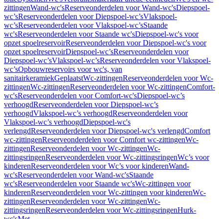
zittingen
Wand-wc's
Reserveonderdelen voor Wand-wc's
Diepspoel-
wc’s
Reserveonderdelen voor Diepspoel-wc’s
Vlakspoel-
wc’s
Reserveonderdelen voor Vlakspoel-wc’s
Staande
wc's
Reserveonderdelen voor Staande wc's
Diepspoel-wc's voor
opzet spoelreservoir
Reserveonderdelen voor Diepspoel-wc's voor
opzet spoelreservoir
Diepspoel-wc’s
Reserveonderdelen voor
Diepspoel-wc’s
Vlakspoel-wc’s
Reserveonderdelen voor Vlakspoel-
wc’s
Opbouwreservoirs voor wc's, van
sanitairkeramiek
Geplaatst
Wc-zittingen
Reserveonderdelen voor Wc-
zittingen
Wc-zittingen
Reserveonderdelen voor Wc-zittingen
Comfort-
wc's
Reserveonderdelen voor Comfort-wc's
Diepspoel-wc’s
verhoogd
Reserveonderdelen voor Diepspoel-wc’s
verhoogd
Vlakspoel-wc’s verhoogd
Reserveonderdelen voor
Vlakspoel-wc’s verhoogd
Diepspoel-wc's
verlengd
Reserveonderdelen voor Diepspoel-wc's verlengd
Comfort
wc-zittingen
Reserveonderdelen voor Comfort wc-zittingen
Wc-
zittingen
Reserveonderdelen voor Wc-zittingen
Wc-
zittingsringen
Reserveonderdelen voor Wc-zittingsringen
Wc’s voor
kinderen
Reserveonderdelen voor Wc’s voor kinderen
Wand-
wc's
Reserveonderdelen voor Wand-wc's
Staande
wc's
Reserveonderdelen voor Staande wc's
Wc-zittingen voor
kinderen
Reserveonderdelen voor Wc-zittingen voor kinderen
Wc-
zittingen
Reserveonderdelen voor Wc-zittingen
Wc-
zittingsringen
Reserveonderdelen voor Wc-zittingsringen
Hurk-
wc's
Met