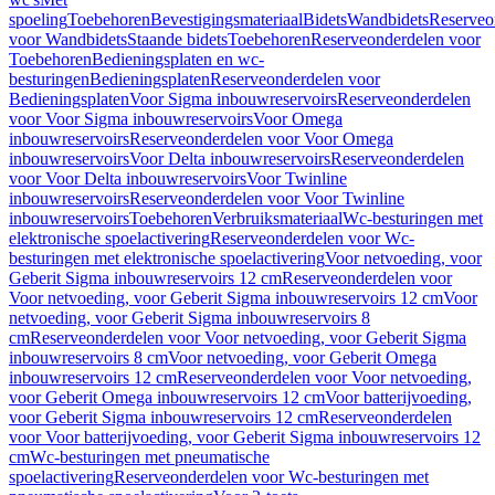
spoeling
Toebehoren
Bevestigingsmateriaal
Bidets
Wandbidets
Reserveo
voor Wandbidets
Staande bidets
Toebehoren
Reserveonderdelen voor
Toebehoren
Bedieningsplaten en wc-
besturingen
Bedieningsplaten
Reserveonderdelen voor
Bedieningsplaten
Voor Sigma inbouwreservoirs
Reserveonderdelen
voor Voor Sigma inbouwreservoirs
Voor Omega
inbouwreservoirs
Reserveonderdelen voor Voor Omega
inbouwreservoirs
Voor Delta inbouwreservoirs
Reserveonderdelen
voor Voor Delta inbouwreservoirs
Voor Twinline
inbouwreservoirs
Reserveonderdelen voor Voor Twinline
inbouwreservoirs
Toebehoren
Verbruiksmateriaal
Wc-besturingen met
elektronische spoelactivering
Reserveonderdelen voor Wc-
besturingen met elektronische spoelactivering
Voor netvoeding, voor
Geberit Sigma inbouwreservoirs 12 cm
Reserveonderdelen voor
Voor netvoeding, voor Geberit Sigma inbouwreservoirs 12 cm
Voor
netvoeding, voor Geberit Sigma inbouwreservoirs 8
cm
Reserveonderdelen voor Voor netvoeding, voor Geberit Sigma
inbouwreservoirs 8 cm
Voor netvoeding, voor Geberit Omega
inbouwreservoirs 12 cm
Reserveonderdelen voor Voor netvoeding,
voor Geberit Omega inbouwreservoirs 12 cm
Voor batterijvoeding,
voor Geberit Sigma inbouwreservoirs 12 cm
Reserveonderdelen
voor Voor batterijvoeding, voor Geberit Sigma inbouwreservoirs 12
cm
Wc-besturingen met pneumatische
spoelactivering
Reserveonderdelen voor Wc-besturingen met