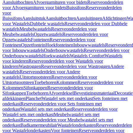
Aansluitbochten
Afvoergarnituren voor bidets
Reserveonderdelen
voor Afvoergarnituren voor bidets
Buissifons
Reserveonderdelen
voor
Buissifons
Aansluitstuk
Aansluitbochten
Aansluitingen
Afdichtingen
Was
voor Wastafels
Dubbele wastafels
Reserveonderdelen voor Dubbele
wastafels
Meubelwastafels
Reserveonderdelen voor
Meubelwastafels
Opzetwastafels
Reserveonderdelen voor
Opzetwastafels
Fonteinen
Reserveonderdelen voor
Fonteinen
Opzetfontein
Hoekfonteinen
Inbouwwastafels
Reserveonderd
voor Inbouwwastafels
Onderbouwwastafels
Reserveonderdelen voor
Onderbouwwastafels
Hoekwastafels
Wastafels Comfort
Wastafels
voor kinderen
Reserveonderdelen voor Wastafels voor
kinderen
Wastroggen
Reserveonderdelen voor Wastroggen
Andere
wastafels
Reserveonderdelen voor Andere
wastafels
Uitstortgootsteen
Reserveonderdelen voor
Uitstortgootsteen
Toebehoren
Kolommen
Reserveonderdelen voor
Kolommen
Sifonkappen
Reserveonderdelen voor
Sifonkappen
Toebehoren
Afvoerdeksel
Bevestigingsmateriaal
Decorati
afdekkingen
Planchet
Wastafel sets met onderkast
Sets fonteinen met
onderkast
Reserveonderdelen voor Sets fonteinen met
onderkast
Wastafel sets met onderkast
Reserveonderdelen voor
Wastafel sets met onderkast
Meubelwastafel sets met
onderkast
Reserveonderdelen voor Meubelwastafel sets met
onderkast
Badkamermeubilair
Wastafelonderkasten
Reserveonderdelen
voor Wastafelonderkasten
Voor fonteinen
Reserveonderdelen voor