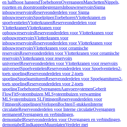
en halfhoog hangend
Toebehoren
Overgangen
Manchetten
Nippels,
rozetten en doorstroombegrenzers
Inbouwreservoirs
Sigma
inbouwreservoirs
Reserveonderdelen voor Sigma
inbouwreservoirs
Spoelpijpen
Toebehoren
Vlotterkranen en
spoelventielen
Vlotterkranen
Reserveonderdelen voor
Vlotterkranen
Vlotterkranen voor
opbouwreservoirs
Reserveonderdelen voor Vlotterkranen voor
opbouwreservoirs
Vlotterkranen voor
inbouwreservoirs
Reserveonderdelen voor Vlotterkranen voor
inbouwreservoirs
Vlotterkranen voor ceramische
reservoirs
Reserveonderdelen voor Vlotterkranen voor ceramische
reservoirs
Vlotterkranen voor reservoirs
universeel
Reserveonderdelen voor Vlotterkranen voor reservoirs
universeel
Spoelventielen
Reserveonderdelen voor Spoelventielen
2-
toets spoeling
Reserveonderdelen voor 2-toets
spoeling
Spoelgarnituren
Reserveonderdelen voor Spoelgarnituren
2-
toets spoeling
Reserveonderdelen voor 2-toets
spoeling
Toebehoren
Overgangen
Aanvoersystemen
Geberit
FlowFit
Systeembuizen ML
Systeembuizen verwarming
ML
Systeembuizen SL
Fittingen
Reserveonderdelen voor
Fittingen
Koppelingen
Verlopen
Bochten
T-stukken
Interne
circulatie
Reserveonderdelen voor Interne circulatie
Overgangen
permanent
Overgangen en verbindingen,
demontabel
Reserveonderdelen voor Overgangen en verbindingen,
demontabel
Eindkappen
Muurplaten
Verdeler met