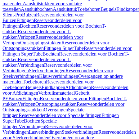
materialen
Aansluitstukken voor sanitaire
toestellen
Aansluitbochten
Aansluitstuk
Toebehoren
Beugels
Eindkappe
Silent-Pro
Buizen
Reserveonderdelen voor
Buizen
Fittingen
Reserveonderdelen voor
Fittingen
Bochten
Reserveonderdelen voor Bochten
T-
stukken
Reserveonderdelen voor T-
stukken
Verlopen
Reserveonderdelen voor
Verlopen
Ontstoppingsstukken
Reserveonderdelen voor
Ontstoppingsstukken
Fittingen SuperTube
Reserveonderdelen voor
Fittingen SuperTube
Bochten
Reserveonderdelen voor Bochten
T-
stukken
Reserveonderdelen voor T-
stukken
Verbindingen
Reserveonderdelen voor
Verbindingen
Steekverbindingen
Reserveonderdelen voor
Steekverbindingen
Klauwverbindingen
Overgangen op andere
materialen
Toebehoren
Reserveonderdelen voor
Toebehoren
Beugels
Eindkappen
Afdichtingen
Reserveonderdelen
voor Afdichtingen
Verbruiksmateriaal
Geberit
PE
Buizen
Fittingen
Reserveonderdelen voor Fittingen
Bochten
T-
stukken
Verlopen
Ontstoppingsstukken
Reserveonderdelen voor
Ontstoppingsstukken
Overgangen
Speciale
fittingen
Reserveonderdelen voor Speciale fittingen
Fittingen
SuperTube
Bochten
Speciale
fittingen
Verbindingen
Reserveonderdelen voor
Verbindingen
Lasverbindingen
Steekverbindingen
Reserveonderdelen
voor Steekverbindingen
Overgangen op andere