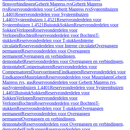
flensverbindingen
Geberit Mapress rvs
Geberit Mapress
rvs
Reserveonderdelen voor Geberit Mapress rvs
Systeembuizen
1.4401
Reserveonderdelen voor Systeembuizen
1.4401
Systeembuizen 1.4521
Reserveonderdelen voor
Systeembuizen 1.4521
Buisstuk
Sokken
Reserveonderdelen voor
Sokken
Verlopen
Reserveonderdelen voor
Verlopen
Bochten
Reserveonderdelen voor Bochten
T-
stukken
Reserveonderdelen voor T-stukken
Interne
circulatie
Reserveonderdelen voor Interne circulatie
Overgangen
permanent
Reserveonderdelen voor Overgangen
permanent
Overgangen en verbindingen,
demontabel
Reserveonderdelen voor Overgangen en verbindingen,
demontabel
Compensatoren
Reserveonderdelen voor
Compensatoren
Doorvoeringen
Eindkappen
Reserveonderdelen voor
Eindkappen
Muurplaten
Reserveonderdelen voor Muurplaten
Geberit
Mapress rvs, gas
Reserveonderdelen voor Geberit Mapress rvs,
gas
Systeembuizen 1.4401
Reserveonderdelen voor Systeembuizen
1.4401
Buisstuk
Sokken
Reserveonderdelen voor
Sokken
Verlopen
Reserveonderdelen voor
Verlopen
Bochten
Reserveonderdelen voor Bochten
T-
stukken
Reserveonderdelen voor T-stukken
Overgangen
permanent
Reserveonderdelen voor Overgangen
permanent
Overgangen en verbindingen,
demontabel
Reserveonderdelen voor Overgangen en verbindingen,
demontabel
Eindkappen
Reserveonderdelen voor