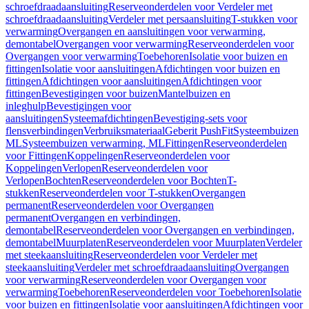
schroefdraadaansluiting
Reserveonderdelen voor Verdeler met
schroefdraadaansluiting
Verdeler met persaansluiting
T-stukken voor
verwarming
Overgangen en aansluitingen voor verwarming,
demontabel
Overgangen voor verwarming
Reserveonderdelen voor
Overgangen voor verwarming
Toebehoren
Isolatie voor buizen en
fittingen
Isolatie voor aansluitingen
Afdichtingen voor buizen en
fittingen
Afdichtingen voor aansluitingen
Afdichtingen voor
fittingen
Bevestigingen voor buizen
Mantelbuizen en
inleghulp
Bevestigingen voor
aansluitingen
Systeemafdichtingen
Bevestiging-sets voor
flensverbindingen
Verbruiksmateriaal
Geberit PushFit
Systeembuizen
ML
Systeembuizen verwarming, ML
Fittingen
Reserveonderdelen
voor Fittingen
Koppelingen
Reserveonderdelen voor
Koppelingen
Verlopen
Reserveonderdelen voor
Verlopen
Bochten
Reserveonderdelen voor Bochten
T-
stukken
Reserveonderdelen voor T-stukken
Overgangen
permanent
Reserveonderdelen voor Overgangen
permanent
Overgangen en verbindingen,
demontabel
Reserveonderdelen voor Overgangen en verbindingen,
demontabel
Muurplaten
Reserveonderdelen voor Muurplaten
Verdeler
met steekaansluiting
Reserveonderdelen voor Verdeler met
steekaansluiting
Verdeler met schroefdraadaansluiting
Overgangen
voor verwarming
Reserveonderdelen voor Overgangen voor
verwarming
Toebehoren
Reserveonderdelen voor Toebehoren
Isolatie
voor buizen en fittingen
Isolatie voor aansluitingen
Afdichtingen voor