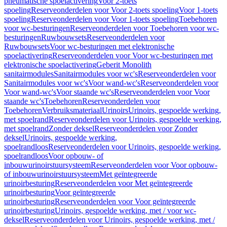
pneumatische spoelactivering
Voor 2-toets
spoeling
Reserveonderdelen voor Voor 2-toets spoeling
Voor 1-toets
spoeling
Reserveonderdelen voor Voor 1-toets spoeling
Toebehoren
voor wc-besturingen
Reserveonderdelen voor Toebehoren voor wc-
besturingen
Ruwbouwsets
Reserveonderdelen voor
Ruwbouwsets
Voor wc-besturingen met elektronische
spoelactivering
Reserveonderdelen voor Voor wc-besturingen met
elektronische spoelactivering
Geberit Monolith
sanitairmodules
Sanitairmodules voor wc's
Reserveonderdelen voor
Sanitairmodules voor wc's
Voor wand-wc's
Reserveonderdelen voor
Voor wand-wc's
Voor staande wc's
Reserveonderdelen voor Voor
staande wc's
Toebehoren
Reserveonderdelen voor
Toebehoren
Verbruiksmateriaal
Urinoirs
Urinoirs, gespoelde werking,
met spoelrand
Reserveonderdelen voor Urinoirs, gespoelde werking,
met spoelrand
Zonder deksel
Reserveonderdelen voor Zonder
deksel
Urinoirs, gespoelde werking,
spoelrandloos
Reserveonderdelen voor Urinoirs, gespoelde werking,
spoelrandloos
Voor opbouw- of
inbouwurinoirstuursysteem
Reserveonderdelen voor Voor opbouw-
of inbouwurinoirstuursysteem
Met geïntegreerde
urinoirbesturing
Reserveonderdelen voor Met geïntegreerde
urinoirbesturing
Voor geïntegreerde
urinoirbesturing
Reserveonderdelen voor Voor geïntegreerde
urinoirbesturing
Urinoirs, gespoelde werking, met / voor wc-
deksel
Reserveonderdelen voor Urinoirs, gespoelde werking, met /