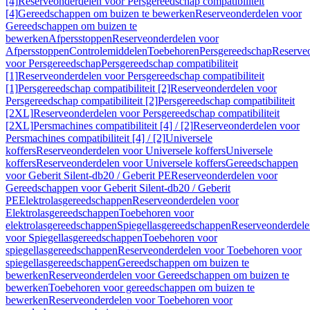
[4]
Reserveonderdelen voor Persgereedschap compatibiliteit
[4]
Gereedschappen om buizen te bewerken
Reserveonderdelen voor
Gereedschappen om buizen te
bewerken
Afpersstoppen
Reserveonderdelen voor
Afpersstoppen
Controlemiddelen
Toebehoren
Persgereedschap
Reserve
voor Persgereedschap
Persgereedschap compatibiliteit
[1]
Reserveonderdelen voor Persgereedschap compatibiliteit
[1]
Persgereedschap compatibiliteit [2]
Reserveonderdelen voor
Persgereedschap compatibiliteit [2]
Persgereedschap compatibiliteit
[2XL]
Reserveonderdelen voor Persgereedschap compatibiliteit
[2XL]
Persmachines compatibiliteit [4] / [2]
Reserveonderdelen voor
Persmachines compatibiliteit [4] / [2]
Universele
koffers
Reserveonderdelen voor Universele koffers
Universele
koffers
Reserveonderdelen voor Universele koffers
Gereedschappen
voor Geberit Silent-db20 / Geberit PE
Reserveonderdelen voor
Gereedschappen voor Geberit Silent-db20 / Geberit
PE
Elektrolasgereedschappen
Reserveonderdelen voor
Elektrolasgereedschappen
Toebehoren voor
elektrolasgereedschappen
Spiegellasgereedschappen
Reserveonderdele
voor Spiegellasgereedschappen
Toebehoren voor
spiegellasgereedschappen
Reserveonderdelen voor Toebehoren voor
spiegellasgereedschappen
Gereedschappen om buizen te
bewerken
Reserveonderdelen voor Gereedschappen om buizen te
bewerken
Toebehoren voor gereedschappen om buizen te
bewerken
Reserveonderdelen voor Toebehoren voor