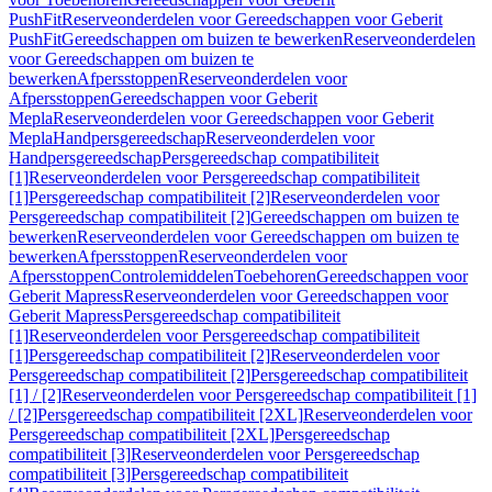
PushFit
Reserveonderdelen voor Gereedschappen voor Geberit
PushFit
Gereedschappen om buizen te bewerken
Reserveonderdelen
voor Gereedschappen om buizen te
bewerken
Afpersstoppen
Reserveonderdelen voor
Afpersstoppen
Gereedschappen voor Geberit
Mepla
Reserveonderdelen voor Gereedschappen voor Geberit
Mepla
Handpersgereedschap
Reserveonderdelen voor
Handpersgereedschap
Persgereedschap compatibiliteit
[1]
Reserveonderdelen voor Persgereedschap compatibiliteit
[1]
Persgereedschap compatibiliteit [2]
Reserveonderdelen voor
Persgereedschap compatibiliteit [2]
Gereedschappen om buizen te
bewerken
Reserveonderdelen voor Gereedschappen om buizen te
bewerken
Afpersstoppen
Reserveonderdelen voor
Afpersstoppen
Controlemiddelen
Toebehoren
Gereedschappen voor
Geberit Mapress
Reserveonderdelen voor Gereedschappen voor
Geberit Mapress
Persgereedschap compatibiliteit
[1]
Reserveonderdelen voor Persgereedschap compatibiliteit
[1]
Persgereedschap compatibiliteit [2]
Reserveonderdelen voor
Persgereedschap compatibiliteit [2]
Persgereedschap compatibiliteit
[1] / [2]
Reserveonderdelen voor Persgereedschap compatibiliteit [1]
/ [2]
Persgereedschap compatibiliteit [2XL]
Reserveonderdelen voor
Persgereedschap compatibiliteit [2XL]
Persgereedschap
compatibiliteit [3]
Reserveonderdelen voor Persgereedschap
compatibiliteit [3]
Persgereedschap compatibiliteit