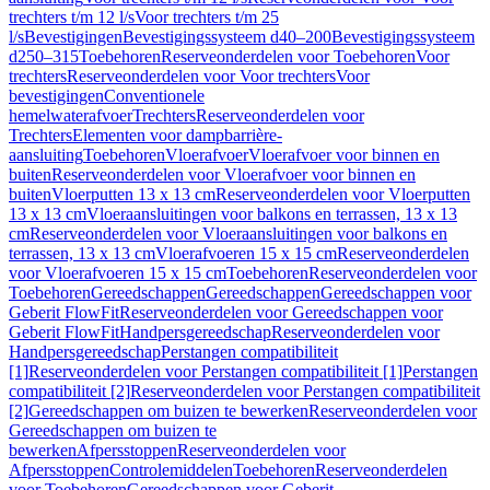
trechters t/m 12 l/s
Voor trechters t/m 25
l/s
Bevestigingen
Bevestigingssysteem d40–200
Bevestigingssysteem
d250–315
Toebehoren
Reserveonderdelen voor Toebehoren
Voor
trechters
Reserveonderdelen voor Voor trechters
Voor
bevestigingen
Conventionele
hemelwaterafvoer
Trechters
Reserveonderdelen voor
Trechters
Elementen voor dampbarrière-
aansluiting
Toebehoren
Vloerafvoer
Vloerafvoer voor binnen en
buiten
Reserveonderdelen voor Vloerafvoer voor binnen en
buiten
Vloerputten 13 x 13 cm
Reserveonderdelen voor Vloerputten
13 x 13 cm
Vloeraansluitingen voor balkons en terrassen, 13 x 13
cm
Reserveonderdelen voor Vloeraansluitingen voor balkons en
terrassen, 13 x 13 cm
Vloerafvoeren 15 x 15 cm
Reserveonderdelen
voor Vloerafvoeren 15 x 15 cm
Toebehoren
Reserveonderdelen voor
Toebehoren
Gereedschappen
Gereedschappen
Gereedschappen voor
Geberit FlowFit
Reserveonderdelen voor Gereedschappen voor
Geberit FlowFit
Handpersgereedschap
Reserveonderdelen voor
Handpersgereedschap
Perstangen compatibiliteit
[1]
Reserveonderdelen voor Perstangen compatibiliteit [1]
Perstangen
compatibiliteit [2]
Reserveonderdelen voor Perstangen compatibiliteit
[2]
Gereedschappen om buizen te bewerken
Reserveonderdelen voor
Gereedschappen om buizen te
bewerken
Afpersstoppen
Reserveonderdelen voor
Afpersstoppen
Controlemiddelen
Toebehoren
Reserveonderdelen
voor Toebehoren
Gereedschappen voor Geberit