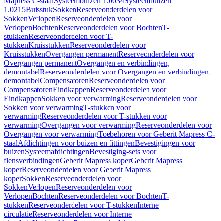
Mapress C-staal
Systeembuizen 1.0034
Systeembuizen
1.0215
Buisstuk
Sokken
Reserveonderdelen voor
Sokken
Verlopen
Reserveonderdelen voor
Verlopen
Bochten
Reserveonderdelen voor Bochten
T-
stukken
Reserveonderdelen voor T-
stukken
Kruisstukken
Reserveonderdelen voor
Kruisstukken
Overgangen permanent
Reserveonderdelen voor
Overgangen permanent
Overgangen en verbindingen,
demontabel
Reserveonderdelen voor Overgangen en verbindingen,
demontabel
Compensatoren
Reserveonderdelen voor
Compensatoren
Eindkappen
Reserveonderdelen voor
Eindkappen
Sokken voor verwarming
Reserveonderdelen voor
Sokken voor verwarming
T-stukken voor
verwarming
Reserveonderdelen voor T-stukken voor
verwarming
Overgangen voor verwarming
Reserveonderdelen voor
Overgangen voor verwarming
Toebehoren voor Geberit Mapress C-
staal
Afdichtingen voor buizen en fittingen
Bevestigingen voor
buizen
Systeemafdichtingen
Bevestiging-sets voor
flensverbindingen
Geberit Mapress koper
Geberit Mapress
koper
Reserveonderdelen voor Geberit Mapress
koper
Sokken
Reserveonderdelen voor
Sokken
Verlopen
Reserveonderdelen voor
Verlopen
Bochten
Reserveonderdelen voor Bochten
T-
stukken
Reserveonderdelen voor T-stukken
Interne
circulatie
Reserveonderdelen voor Interne