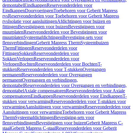
demontabel
Eindkappen
Reserveonderdelen voor
Eindkappen
Doorvoeringen
Toebehoren voor Geberit Mapress
rvs
Reserveonderdelen voor Toebehoren voor Geberit Mapress
rvs
Isolatie voor aansluitingen
Afdichtingen voor buizen en
fittingen
Bevestigingen voor buizen
Bevestigingen voor
muurplaten
Reserveonderdelen voor Bevestigingen voor
muurplaten
Systeemafdichtingen
Bevestiging-sets voor
flensverbindingen
Geberit Mapress Therm
Systeembuizen
Therm
Fittingen
Reserveonderdelen voor
Fittingen
Sokken
Reserveonderdelen voor
Sokken
Verlopen
Reserveonderdelen voor
Verlopen
Bochten
Reserveonderdelen voor Bochten
T-
stukken
Reserveonderdelen voor T-stukken
Overgangen
permanent
Reserveonderdelen voor Overgangen
permanent
Overgangen en verbindingen,
demontabel
Reserveonderdelen voor Overgangen en verbindingen,
demontabel
Axiale compensatoren
Reserveonderdelen voor Axiale
compensatoren
Eindkappen
Reserveonderdelen voor Eindkappen
T-
stukken voor verwarming
Reserveonderdelen voor T-stukken voor
verwarming
Aansluitingen voor verwarming
Reserveonderdelen voor
Aansluitingen voor verwarming
Toebehoren voor Geberit Mapress
Therm
Systeemafdichtingen
Bevestiging-sets voor
flensverbindingen
Bevestigingen voor buizen
Geberit Mapress C-
staal
Geberit Mapress C-staal
Reserveonderdelen voor Geberit