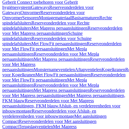
Geberit Connect toebehoren voor Geberit
hygiënesysteem
Gateways
Reserveonderdelen voor
Gateways
Omvormer
Reserveonderdelen voor
Omvormer
Sensoren
Montagemateriaal
Basisarmaturen
Rechte
spindelafsluiters
Reserveonderdelen voor Rechte
spindelafsluiters
Met Mapress persaansluitingen
Reserveonderdelen
voor Met Mapress persaansluitingen
Schuine
spindelafsluiters
Reserveonderdelen voor Schuine
spindelafsluiters
Met FlowFit persaansluitingen
Reserveonderdelen
voor Met FlowFit persaansluitingen
Met Mepla
persaansluitingen
Reserveonderdelen voor Met Mepla
persaansluitingen
Met Mapress persaansluitingen
Reserveonderdelen
voor Met Mapress
persaansluitingen
Monsternameventielen
Aftapventielen
Kogelkranen
R
voor Kogelkranen
Met FlowFit persaansluitingen
Reserveonderdelen
voor Met FlowFit persaansluitingen
Met Mepla
persaansluitingen
Reserveonderdelen voor Met Mepla
persaansluitingen
Met Mapress persaansluitingen
Reserveonderdelen
voor Met Mapress persaansluitingen
Met Mapress persaansluitingen,
FKM blauw
Reserveonderdelen voor Met Mapress
persaansluitingen, FKM blauw
Afsluit- en verdelereenheden voor
inbouwmontage
Reserveonderdelen voor Afsluit- en
verdelereenheden voor inbouwmontage
Met aansluitingen
Compact
Reserveonderdelen voor Met aansluitingen
Compact
Terugslagventielen
Met Mapress