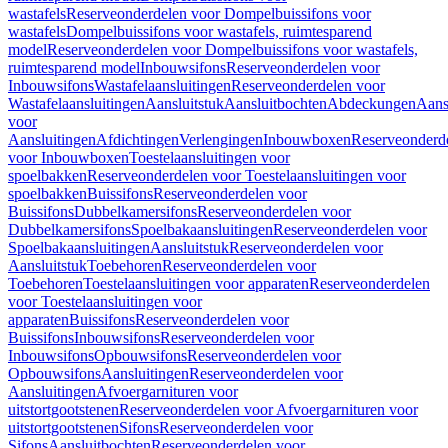
wastafels
Reserveonderdelen voor Dompelbuissifons voor
wastafels
Dompelbuissifons voor wastafels, ruimtesparend
model
Reserveonderdelen voor Dompelbuissifons voor wastafels,
ruimtesparend model
Inbouwsifons
Reserveonderdelen voor
Inbouwsifons
Wastafelaansluitingen
Reserveonderdelen voor
Wastafelaansluitingen
Aansluitstuk
Aansluitbochten
Abdeckungen
Aans
voor
Aansluitingen
Afdichtingen
Verlengingen
Inbouwboxen
Reserveonderd
voor Inbouwboxen
Toestelaansluitingen voor
spoelbakken
Reserveonderdelen voor Toestelaansluitingen voor
spoelbakken
Buissifons
Reserveonderdelen voor
Buissifons
Dubbelkamersifons
Reserveonderdelen voor
Dubbelkamersifons
Spoelbakaansluitingen
Reserveonderdelen voor
Spoelbakaansluitingen
Aansluitstuk
Reserveonderdelen voor
Aansluitstuk
Toebehoren
Reserveonderdelen voor
Toebehoren
Toestelaansluitingen voor apparaten
Reserveonderdelen
voor Toestelaansluitingen voor
apparaten
Buissifons
Reserveonderdelen voor
Buissifons
Inbouwsifons
Reserveonderdelen voor
Inbouwsifons
Opbouwsifons
Reserveonderdelen voor
Opbouwsifons
Aansluitingen
Reserveonderdelen voor
Aansluitingen
Afvoergarnituren voor
uitstortgootstenen
Reserveonderdelen voor Afvoergarnituren voor
uitstortgootstenen
Sifons
Reserveonderdelen voor
Sifons
Aansluitbochten
Reserveonderdelen voor