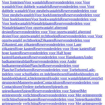
Voor fonteinen
Voor wastafels
Reserveonderdelen voor Voor
wastafels
Voor dubbele wastafels
Reserveonderdelen voor Voor
dubbele wastafels
Voor meubelwastafels
Reserveonderdelen voor
Voor meubelwastafels
Voor hoekfonteinen
Reserveonderdelen voor
Voor hoekfonteinen
Voor hoekwastafels
Reserveonderdelen voor
Voor hoekwastafels
Wastafelplaaten
Reserveonderdelen voor
Wastafelplaaten
Voor opzetwastafel afgerond
design
Reserveonderdelen voor Voor opzetwastafel afgerond
design
Voor opzetwastafel rechthoekig
Reserveonderdelen voor Voor
opzetwastafel rechthoekig
Zijkasten
Reserveonderdelen voor
Zijkasten
Lage zijkasten
Reserveonderdelen voor Lage
zijkasten
Hoge kasten
Reserveonderdelen voor Hoge kasten
Half
hoge kasten
Reserveonderdelen voor Half hoge
kasten
Hangkasten
Reserveonderdelen voor Hangkasten
Ander
badkamermeubilair
Reserveonderdelen voor Ander
badkamermeubilair
Planchet
Reserveonderdelen voor
Planchet
Toebehoren
Reserveonderdelen voor Toebehoren
Lade-
indelers voor schuifladen en indelingsboxen
Handdoekhouders en
handdoekhaken
Lichtelementen
Houder voor wastafelplaten
Greep
Set
steunpoten
Magneetwanden
Contactdozen
Reserveonderdelen voor
Contactdozen
Verdere toebehoren
Spiegels en
spiegelkasten
Spiegel
Reserveonderdelen voor Spiegel
Met
geïntegreerde verlichting
Reserveonderdelen voor Met geïntegreerde
verlichting
Spiegelkasten
Reserveonderdelen voor Spiegelkasten
Met
geïntegreerde verlichting
Reserveonderdelen voor Met geïntegreerde