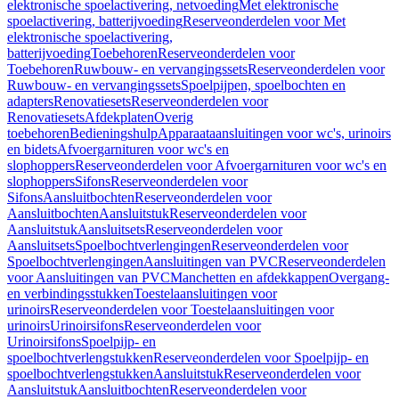
elektronische spoelactivering, netvoeding
Met elektronische
spoelactivering, batterijvoeding
Reserveonderdelen voor Met
elektronische spoelactivering,
batterijvoeding
Toebehoren
Reserveonderdelen voor
Toebehoren
Ruwbouw- en vervangingssets
Reserveonderdelen voor
Ruwbouw- en vervangingssets
Spoelpijpen, spoelbochten en
adapters
Renovatiesets
Reserveonderdelen voor
Renovatiesets
Afdekplaten
Overig
toebehoren
Bedieningshulp
Apparaataansluitingen voor wc's, urinoirs
en bidets
Afvoergarnituren voor wc's en
slophoppers
Reserveonderdelen voor Afvoergarnituren voor wc's en
slophoppers
Sifons
Reserveonderdelen voor
Sifons
Aansluitbochten
Reserveonderdelen voor
Aansluitbochten
Aansluitstuk
Reserveonderdelen voor
Aansluitstuk
Aansluitsets
Reserveonderdelen voor
Aansluitsets
Spoelbochtverlengingen
Reserveonderdelen voor
Spoelbochtverlengingen
Aansluitingen van PVC
Reserveonderdelen
voor Aansluitingen van PVC
Manchetten en afdekkappen
Overgang-
en verbindingsstukken
Toestelaansluitingen voor
urinoirs
Reserveonderdelen voor Toestelaansluitingen voor
urinoirs
Urinoirsifons
Reserveonderdelen voor
Urinoirsifons
Spoelpijp- en
spoelbochtverlengstukken
Reserveonderdelen voor Spoelpijp- en
spoelbochtverlengstukken
Aansluitstuk
Reserveonderdelen voor
Aansluitstuk
Aansluitbochten
Reserveonderdelen voor