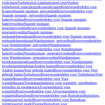
verlichting
Toebehoren
Lichtelementen
Greep
Verdere
toebehoren
Contactdozen
Kranen
Kranen
Reserveonderdelen voor
Kranen
Staande montage, netvoeding
Reserveonderdelen voor
Staande montage, netvoeding
Staande montage,
batterijvoeding
Reserveonderdelen voor Staande montage,
batterijvoeding
Staande montage,
generatorvoeding
Reserveonderdelen voor Staande montage,
generatorvoeding
Staande montage,
eenhandelmengkraan
Reserveonderdelen voor Staande montage,
eenhandelmengkraan
Wandmontage, netvoeding
Reserveonderdelen
voor Wandmontage, netvoeding
Wandmontage,
batterijvoeding
Reserveonderdelen voor Wandmontage,
batterijvoeding
Wandmontage, generatorvoeding
Reserveonderdelen
voor Wandmontage, generatorvoeding
Wandmontage,
tweeknopsmengkraan
Reserveonderdelen voor Wandmontage,
tweeknopsmengkraan
Andere kranen
Reserveonderdelen voor
Andere kranen
Voor gebruik buiten
Reserveonderdelen voor Voor
gebruik buiten
Toebehoren
Reserveonderdelen voor Toebehoren
Voor
wastafelkranen
Reserveonderdelen voor Voor
wastafelkranen
Toestelaansluitingen voor wastafels, spoelbakken,
toestellen en gootstenen
Afvoergarnituren voor
wastafels
Reserveonderdelen voor Afvoergarnituren voor
wastafels
Buissifons
Reserveonderdelen voor Buissifons
Buissifons,
ruimtesparend model
Reserveonderdelen voor Buissifons,
ruimtesparend model
Dompelbuissifons voor