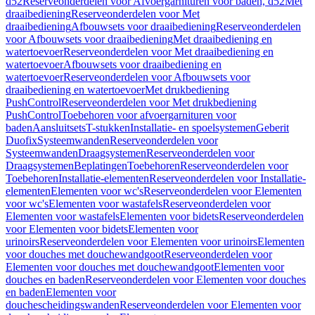
d52
Reserveonderdelen voor Afvoergarnituren voor baden, d52
Met
draaibediening
Reserveonderdelen voor Met
draaibediening
Afbouwsets voor draaibediening
Reserveonderdelen
voor Afbouwsets voor draaibediening
Met draaibediening en
watertoevoer
Reserveonderdelen voor Met draaibediening en
watertoevoer
Afbouwsets voor draaibediening en
watertoevoer
Reserveonderdelen voor Afbouwsets voor
draaibediening en watertoevoer
Met drukbediening
PushControl
Reserveonderdelen voor Met drukbediening
PushControl
Toebehoren voor afvoergarnituren voor
baden
Aansluitsets
T-stukken
Installatie- en spoelsystemen
Geberit
Duofix
Systeemwanden
Reserveonderdelen voor
Systeemwanden
Draagsystemen
Reserveonderdelen voor
Draagsystemen
Beplatingen
Toebehoren
Reserveonderdelen voor
Toebehoren
Installatie-elementen
Reserveonderdelen voor Installatie-
elementen
Elementen voor wc's
Reserveonderdelen voor Elementen
voor wc's
Elementen voor wastafels
Reserveonderdelen voor
Elementen voor wastafels
Elementen voor bidets
Reserveonderdelen
voor Elementen voor bidets
Elementen voor
urinoirs
Reserveonderdelen voor Elementen voor urinoirs
Elementen
voor douches met douchewandgoot
Reserveonderdelen voor
Elementen voor douches met douchewandgoot
Elementen voor
douches en baden
Reserveonderdelen voor Elementen voor douches
en baden
Elementen voor
douchescheidingswanden
Reserveonderdelen voor Elementen voor