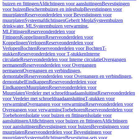
buizen en fittingen
Afdichtingen voor aansluitingen
Bevestigingen
voor buizen
Beschermbuizen en inleghulp
Bevestigingen voor
muurplaten
Reserveonderdelen voor Bevestigingen voor
muurplaten
Systeemafdichtingen
Geberit Mepla
Systeembuizen
drinkwater, ML
Systeembuizen verwarming,
ML
Fittingen
Reserveonderdelen voor
Fittingen
Koppelingen
Reserveonderdelen voor
Koppelingen
Verlopen
Reserveonderdelen voor
Verlopen
Bochten
Reserveonderdelen voor Bochten
T-
stukken
Reserveonderdelen voor T-stukken
Interne
circulatie
Reserveonderdelen voor Interne circulatie
Overgangen
permanent
Reserveonderdelen voor Overgangen
permanent
Overgangen en verbindingen,
demontabel
Reserveonderdelen voor Overgangen en verbindingen,
demontabel
Eindkappen
Reserveonderdelen voor
Eindkappen
Muurplaten
Reserveonderdelen voor
Muurplaten
Verdeler met schroefdraadaansluiting
Reserveonderdelen
voor Verdeler met schroefdraadaansluiting
T-stukken voor
verwarming
Overgangen voor verwarming
Reserveonderdelen voor
Overgangen voor verwarming
Toebehoren
Reserveonderdelen voor
Toebehoren
Isolatie voor buizen en fittingen
Isolatie voor
aansluitingen
Afdichtingen voor buizen en fittingen
Afdichtingen
voor aansluitingen
Bevestigingen voor buizen
Bevestigingen voor
muurplaten
Reserveonderdelen voor Bevestigingen voor
muurplaten
Systeemafdichtingen
Bevestiging-sets voor