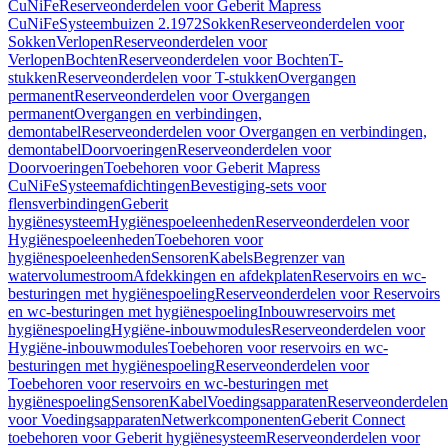
CuNiFe
Reserveonderdelen voor Geberit Mapress
CuNiFe
Systeembuizen 2.1972
Sokken
Reserveonderdelen voor
Sokken
Verlopen
Reserveonderdelen voor
Verlopen
Bochten
Reserveonderdelen voor Bochten
T-
stukken
Reserveonderdelen voor T-stukken
Overgangen
permanent
Reserveonderdelen voor Overgangen
permanent
Overgangen en verbindingen,
demontabel
Reserveonderdelen voor Overgangen en verbindingen,
demontabel
Doorvoeringen
Reserveonderdelen voor
Doorvoeringen
Toebehoren voor Geberit Mapress
CuNiFe
Systeemafdichtingen
Bevestiging-sets voor
flensverbindingen
Geberit
hygiënesysteem
Hygiënespoeleenheden
Reserveonderdelen voor
Hygiënespoeleenheden
Toebehoren voor
hygiënespoeleenheden
Sensoren
Kabels
Begrenzer van
watervolumestroom
Afdekkingen en afdekplaten
Reservoirs en wc-
besturingen met hygiënespoeling
Reserveonderdelen voor Reservoirs
en wc-besturingen met hygiënespoeling
Inbouwreservoirs met
hygiënespoeling
Hygiëne-inbouwmodules
Reserveonderdelen voor
Hygiëne-inbouwmodules
Toebehoren voor reservoirs en wc-
besturingen met hygiënespoeling
Reserveonderdelen voor
Toebehoren voor reservoirs en wc-besturingen met
hygiënespoeling
Sensoren
Kabel
Voedingsapparaten
Reserveonderdelen
voor Voedingsapparaten
Netwerkcomponenten
Geberit Connect
toebehoren voor Geberit hygiënesysteem
Reserveonderdelen voor