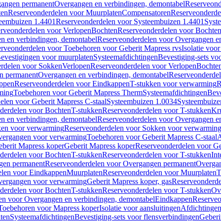
gangen permanent
Overgangen en verbindingen, demontabel
Reserveond
ten
Reserveonderdelen voor Muurplaten
Compensatoren
Reserveonderde
eembuizen 1.4401
Reserveonderdelen voor Systeembuizen 1.4401
Syst
rveonderdelen voor Verlopen
Bochten
Reserveonderdelen voor Bochte
n en verbindingen, demontabel
Reserveonderdelen voor Overgangen en
rveonderdelen voor Toebehoren voor Geberit Mapress rvs
Isolatie voor
evestigingen voor muurplaten
Systeemafdichtingen
Bevestiging-sets vo
rdelen voor Sokken
Verlopen
Reserveonderdelen voor Verlopen
Bochte
n permanent
Overgangen en verbindingen, demontabel
Reserveonderdel
ppen
Reserveonderdelen voor Eindkappen
T-stukken voor verwarming
R
ming
Toebehoren voor Geberit Mapress Therm
Systeemafdichtingen
Beve
elen voor Geberit Mapress C-staal
Systeembuizen 1.0034
Systeembuize
derdelen voor Bochten
T-stukken
Reserveonderdelen voor T-stukken
Kr
n en verbindingen, demontabel
Reserveonderdelen voor Overgangen en
en voor verwarming
Reserveonderdelen voor Sokken voor verwarmin
vergangen voor verwarming
Toebehoren voor Geberit Mapress C-staal
A
berit Mapress koper
Geberit Mapress koper
Reserveonderdelen voor Ge
derdelen voor Bochten
T-stukken
Reserveonderdelen voor T-stukken
Int
gen permanent
Reserveonderdelen voor Overgangen permanent
Overgan
elen voor Eindkappen
Muurplaten
Reserveonderdelen voor Muurplaten
T
vergangen voor verwarming
Geberit Mapress koper, gas
Reserveonderde
derdelen voor Bochten
T-stukken
Reserveonderdelen voor T-stukken
Ov
en voor Overgangen en verbindingen, demontabel
Eindkappen
Reserveo
Toebehoren voor Mapress koper
Isolatie voor aansluitingen
Afdichtingen
ten
Systeemafdichtingen
Bevestiging-sets voor flensverbindingen
Geberi