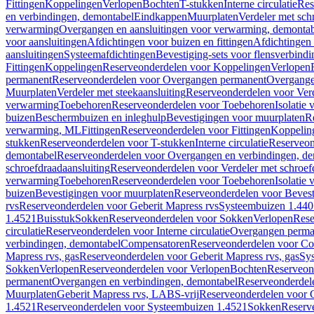
Fittingen
Koppelingen
Verlopen
Bochten
T-stukken
Interne circulatie
Res
en verbindingen, demontabel
Eindkappen
Muurplaten
Verdeler met sch
verwarming
Overgangen en aansluitingen voor verwarming, demonta
voor aansluitingen
Afdichtingen voor buizen en fittingen
Afdichtingen 
aansluitingen
Systeemafdichtingen
Bevestiging-sets voor flensverbind
Fittingen
Koppelingen
Reserveonderdelen voor Koppelingen
Verlopen
permanent
Reserveonderdelen voor Overgangen permanent
Overgange
Muurplaten
Verdeler met steekaansluiting
Reserveonderdelen voor Verd
verwarming
Toebehoren
Reserveonderdelen voor Toebehoren
Isolatie 
buizen
Beschermbuizen en inleghulp
Bevestigingen voor muurplaten
R
verwarming, ML
Fittingen
Reserveonderdelen voor Fittingen
Koppelin
stukken
Reserveonderdelen voor T-stukken
Interne circulatie
Reserveond
demontabel
Reserveonderdelen voor Overgangen en verbindingen, d
schroefdraadaansluiting
Reserveonderdelen voor Verdeler met schroef
verwarming
Toebehoren
Reserveonderdelen voor Toebehoren
Isolatie 
buizen
Bevestigingen voor muurplaten
Reserveonderdelen voor Bevest
rvs
Reserveonderdelen voor Geberit Mapress rvs
Systeembuizen 1.440
1.4521
Buisstuk
Sokken
Reserveonderdelen voor Sokken
Verlopen
Rese
circulatie
Reserveonderdelen voor Interne circulatie
Overgangen perma
verbindingen, demontabel
Compensatoren
Reserveonderdelen voor C
Mapress rvs, gas
Reserveonderdelen voor Geberit Mapress rvs, gas
Sy
Sokken
Verlopen
Reserveonderdelen voor Verlopen
Bochten
Reserveon
permanent
Overgangen en verbindingen, demontabel
Reserveonderdel
Muurplaten
Geberit Mapress rvs, LABS-vrij
Reserveonderdelen voor G
1.4521
Reserveonderdelen voor Systeembuizen 1.4521
Sokken
Reserv