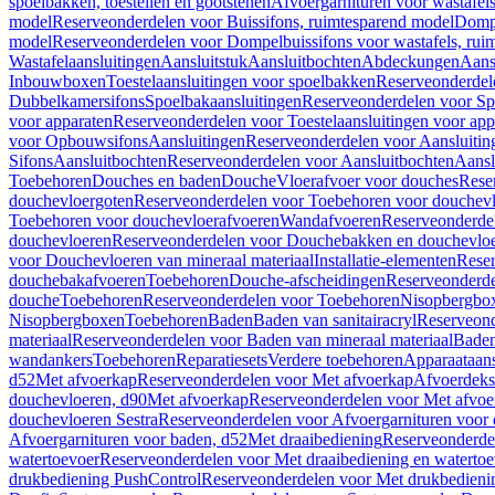
spoelbakken, toestellen en gootstenen
Afvoergarnituren voor wastafel
model
Reserveonderdelen voor Buissifons, ruimtesparend model
Dompe
model
Reserveonderdelen voor Dompelbuissifons voor wastafels, rui
Wastafelaansluitingen
Aansluitstuk
Aansluitbochten
Abdeckungen
Aans
Inbouwboxen
Toestelaansluitingen voor spoelbakken
Reserveonderdele
Dubbelkamersifons
Spoelbakaansluitingen
Reserveonderdelen voor Sp
voor apparaten
Reserveonderdelen voor Toestelaansluitingen voor app
voor Opbouwsifons
Aansluitingen
Reserveonderdelen voor Aansluitin
Sifons
Aansluitbochten
Reserveonderdelen voor Aansluitbochten
Aansl
Toebehoren
Douches en baden
Douche
Vloerafvoer voor douches
Rese
douchevloergoten
Reserveonderdelen voor Toebehoren voor douchev
Toebehoren voor douchevloerafvoeren
Wandafvoeren
Reserveonderde
douchevloeren
Reserveonderdelen voor Douchebakken en douchevlo
voor Douchevloeren van mineraal materiaal
Installatie-elementen
Reser
douchebakafvoeren
Toebehoren
Douche-afscheidingen
Reserveonderde
douche
Toebehoren
Reserveonderdelen voor Toebehoren
Nisopbergbo
Nisopbergboxen
Toebehoren
Baden
Baden van sanitairacryl
Reserveond
materiaal
Reserveonderdelen voor Baden van mineraal materiaal
Baden
wandankers
Toebehoren
Reparatiesets
Verdere toebehoren
Apparaataans
d52
Met afvoerkap
Reserveonderdelen voor Met afvoerkap
Afvoerdeks
douchevloeren, d90
Met afvoerkap
Reserveonderdelen voor Met afvoe
douchevloeren Sestra
Reserveonderdelen voor Afvoergarnituren voor 
Afvoergarnituren voor baden, d52
Met draaibediening
Reserveonderde
watertoevoer
Reserveonderdelen voor Met draaibediening en watertoe
drukbediening PushControl
Reserveonderdelen voor Met drukbedieni