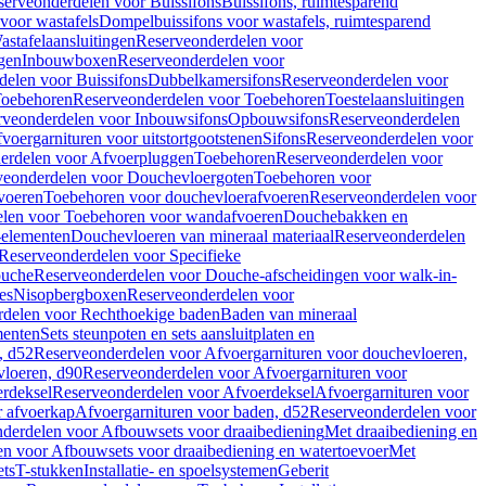
serveonderdelen voor Buissifons
Buissifons, ruimtesparend
voor wastafels
Dompelbuissifons voor wastafels, ruimtesparend
astafelaansluitingen
Reserveonderdelen voor
gen
Inbouwboxen
Reserveonderdelen voor
delen voor Buissifons
Dubbelkamersifons
Reserveonderdelen voor
oebehoren
Reserveonderdelen voor Toebehoren
Toestelaansluitingen
rveonderdelen voor Inbouwsifons
Opbouwsifons
Reserveonderdelen
oergarnituren voor uitstortgootstenen
Sifons
Reserveonderdelen voor
erdelen voor Afvoerpluggen
Toebehoren
Reserveonderdelen voor
veonderdelen voor Douchevloergoten
Toebehoren voor
voeren
Toebehoren voor douchevloerafvoeren
Reserveonderdelen voor
len voor Toebehoren voor wandafvoeren
Douchebakken en
-elementen
Douchevloeren van mineraal materiaal
Reserveonderdelen
Reserveonderdelen voor Specifieke
ouche
Reserveonderdelen voor Douche-afscheidingen voor walk-in-
es
Nisopbergboxen
Reserveonderdelen voor
delen voor Rechthoekige baden
Baden van mineraal
ementen
Sets steunpoten en sets aansluitplaten en
, d52
Reserveonderdelen voor Afvoergarnituren voor douchevloeren,
vloeren, d90
Reserveonderdelen voor Afvoergarnituren voor
rdeksel
Reserveonderdelen voor Afvoerdeksel
Afvoergarnituren voor
 afvoerkap
Afvoergarnituren voor baden, d52
Reserveonderdelen voor
derdelen voor Afbouwsets voor draaibediening
Met draaibediening en
n voor Afbouwsets voor draaibediening en watertoevoer
Met
ets
T-stukken
Installatie- en spoelsystemen
Geberit