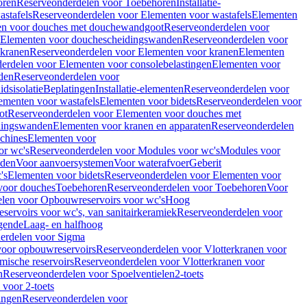
oren
Reserveonderdelen voor Toebehoren
Installatie-
stafels
Reserveonderdelen voor Elementen voor wastafels
Elementen
en voor douches met douchewandgoot
Reserveonderdelen voor
Elementen voor douchescheidingswanden
Reserveonderdelen voor
 kranen
Reserveonderdelen voor Elementen voor kranen
Elementen
erdelen voor Elementen voor consolebelastingen
Elementen voor
den
Reserveonderdelen voor
dsisolatie
Beplatingen
Installatie-elementen
Reserveonderdelen voor
ementen voor wastafels
Elementen voor bidets
Reserveonderdelen voor
ot
Reserveonderdelen voor Elementen voor douches met
dingswanden
Elementen voor kranen en apparaten
Reserveonderdelen
chines
Elementen voor
or wc's
Reserveonderdelen voor Modules voor wc's
Modules voor
nden
Voor aanvoersystemen
Voor waterafvoer
Geberit
's
Elementen voor bidets
Reserveonderdelen voor Elementen voor
voor douches
Toebehoren
Reserveonderdelen voor Toebehoren
Voor
len voor Opbouwreservoirs voor wc's
Hoog
ervoirs voor wc's, van sanitairkeramiek
Reserveonderdelen voor
gende
Laag- en halfhoog
erdelen voor Sigma
voor opbouwreservoirs
Reserveonderdelen voor Vlotterkranen voor
mische reservoirs
Reserveonderdelen voor Vlotterkranen voor
n
Reserveonderdelen voor Spoelventielen
2-toets
voor 2-toets
tingen
Reserveonderdelen voor