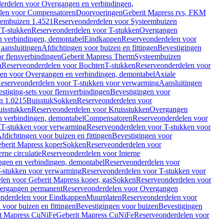
erdelen voor Overgangen en verbindingen,
len voor Compensatoren
Doorvoeringen
Geberit Mapress rvs, FKM
eembuizen 1.4521
Reserveonderdelen voor Systeembuizen
n
T-stukken
Reserveonderdelen voor T-stukken
Overgangen
 verbindingen, demontabel
Eindkappen
Reserveonderdelen voor
 aansluitingen
Afdichtingen voor buizen en fittingen
Bevestigingen
or flensverbindingen
Geberit Mapress Therm
Systeembuizen
n
Reserveonderdelen voor Bochten
T-stukken
Reserveonderdelen voor
en voor Overgangen en verbindingen, demontabel
Axiale
eserveonderdelen voor T-stukken voor verwarming
Aansluitingen
stiging-sets voor flensverbindingen
Bevestigingen voor
n 1.0215
Buisstuk
Sokken
Reserveonderdelen voor
uisstukken
Reserveonderdelen voor Kruisstukken
Overgangen
 verbindingen, demontabel
Compensatoren
Reserveonderdelen voor
g
T-stukken voor verwarming
Reserveonderdelen voor T-stukken voor
fdichtingen voor buizen en fittingen
Bevestigingen voor
berit Mapress koper
Sokken
Reserveonderdelen voor
erne circulatie
Reserveonderdelen voor Interne
gen en verbindingen, demontabel
Reserveonderdelen voor
-stukken voor verwarming
Reserveonderdelen voor T-stukken voor
len voor Geberit Mapress koper, gas
Sokken
Reserveonderdelen voor
ergangen permanent
Reserveonderdelen voor Overgangen
nderdelen voor Eindkappen
Muurplaten
Reserveonderdelen voor
 voor buizen en fittingen
Bevestigingen voor buizen
Bevestigingen
t Mapress CuNiFe
Geberit Mapress CuNiFe
Reserveonderdelen voor