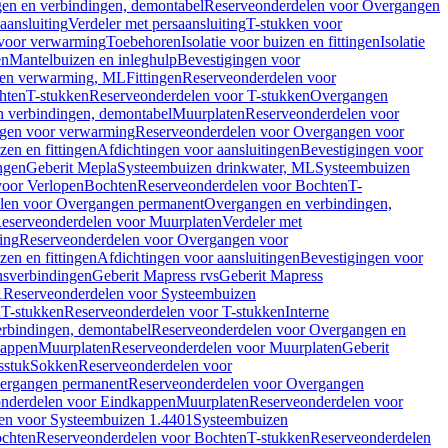
en en verbindingen, demontabel
Reserveonderdelen voor Overgangen
aansluiting
Verdeler met persaansluiting
T-stukken voor
voor verwarming
Toebehoren
Isolatie voor buizen en fittingen
Isolatie
en
Mantelbuizen en inleghulp
Bevestigingen voor
zen verwarming, ML
Fittingen
Reserveonderdelen voor
hten
T-stukken
Reserveonderdelen voor T-stukken
Overgangen
 verbindingen, demontabel
Muurplaten
Reserveonderdelen voor
gen voor verwarming
Reserveonderdelen voor Overgangen voor
zen en fittingen
Afdichtingen voor aansluitingen
Bevestigingen voor
ngen
Geberit Mepla
Systeembuizen drinkwater, ML
Systeembuizen
voor Verlopen
Bochten
Reserveonderdelen voor Bochten
T-
len voor Overgangen permanent
Overgangen en verbindingen,
eserveonderdelen voor Muurplaten
Verdeler met
ing
Reserveonderdelen voor Overgangen voor
zen en fittingen
Afdichtingen voor aansluitingen
Bevestigingen voor
ensverbindingen
Geberit Mapress rvs
Geberit Mapress
1
Reserveonderdelen voor Systeembuizen
n
T-stukken
Reserveonderdelen voor T-stukken
Interne
rbindingen, demontabel
Reserveonderdelen voor Overgangen en
kappen
Muurplaten
Reserveonderdelen voor Muurplaten
Geberit
sstuk
Sokken
Reserveonderdelen voor
ergangen permanent
Reserveonderdelen voor Overgangen
nderdelen voor Eindkappen
Muurplaten
Reserveonderdelen voor
en voor Systeembuizen 1.4401
Systeembuizen
chten
Reserveonderdelen voor Bochten
T-stukken
Reserveonderdelen