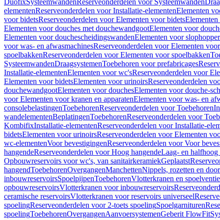
Duofix
Systeemwanden
Reserveonderdelen voor Systeemwanden
Draa
elementen
Reserveonderdelen voor Installatie-elementen
Elementen vo
voor bidets
Reserveonderdelen voor Elementen voor bidets
Elementen 
Elementen voor douches met douchewandgoot
Elementen voor douch
Elementen voor douchescheidingswanden
Elementen voor slophopper
voor was- en afwasmachines
Reserveonderdelen voor Elementen voor
spoelbakken
Reserveonderdelen voor Elementen voor spoelbakken
To
Systeemwanden
Draagsystemen
Toebehoren voor prefabricages
Reserv
Installatie-elementen
Elementen voor wc's
Reserveonderdelen voor El
Elementen voor bidets
Elementen voor urinoirs
Reserveonderdelen voo
douchewandgoot
Elementen voor douches
Elementen voor douche-sc
voor Elementen voor kranen en apparaten
Elementen voor was- en af
consolebelastingen
Toebehoren
Reserveonderdelen voor Toebehoren
In
wandelementen
Beplatingen
Toebehoren
Reserveonderdelen voor Toe
Kombifix
Installatie-elementen
Reserveonderdelen voor Installatie-ele
bidets
Elementen voor urinoirs
Reserveonderdelen voor Elementen voor
wc-elementen
Voor bevestigingen
Reserveonderdelen voor Voor beves
hangende
Reserveonderdelen voor Hoog hangende
Laag- en halfhoog
Opbouwreservoirs voor wc's, van sanitairkeramiek
Geplaatst
Reserveo
hangend
Toebehoren
Overgangen
Manchetten
Nippels, rozetten en doo
inbouwreservoirs
Spoelpijpen
Toebehoren
Vlotterkranen en spoelventie
opbouwreservoirs
Vlotterkranen voor inbouwreservoirs
Reserveonderd
ceramische reservoirs
Vlotterkranen voor reservoirs universeel
Reserve
spoeling
Reserveonderdelen voor 2-toets spoeling
Spoelgarnituren
Rese
spoeling
Toebehoren
Overgangen
Aanvoersystemen
Geberit FlowFit
Sy