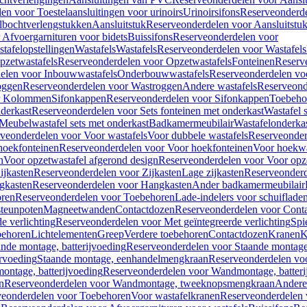
en voor Toestelaansluitingen voor urinoirs
Urinoirsifons
Reserveonderde
lbochtverlengstukken
Aansluitstuk
Reserveonderdelen voor Aansluitstu
Afvoergarnituren voor bidets
Buissifons
Reserveonderdelen voor
tafelopstellingen
Wastafels
Wastafels
Reserveonderdelen voor Wastafels
pzetwastafels
Reserveonderdelen voor Opzetwastafels
Fonteinen
Reserv
elen voor Inbouwwastafels
Onderbouwwastafels
Reserveonderdelen vo
oggen
Reserveonderdelen voor Wastroggen
Andere wastafels
Reserveond
or Kolommen
Sifonkappen
Reserveonderdelen voor Sifonkappen
Toebeho
nderkast
Reserveonderdelen voor Sets fonteinen met onderkast
Wastafel 
Meubelwastafel sets met onderkast
Badkamermeubilair
Wastafelonderka
veonderdelen voor Voor wastafels
Voor dubbele wastafels
Reserveonder
hoekfonteinen
Reserveonderdelen voor Voor hoekfonteinen
Voor hoekwa
n
Voor opzetwastafel afgerond design
Reserveonderdelen voor Voor opze
ijkasten
Reserveonderdelen voor Zijkasten
Lage zijkasten
Reserveonderd
gkasten
Reserveonderdelen voor Hangkasten
Ander badkamermeubilair
ren
Reserveonderdelen voor Toebehoren
Lade-indelers voor schuiflade
steunpoten
Magneetwanden
Contactdozen
Reserveonderdelen voor Cont
e verlichting
Reserveonderdelen voor Met geïntegreerde verlichting
Spi
ehoren
Lichtelementen
Greep
Verdere toebehoren
Contactdozen
Kranen
K
ande montage, batterijvoeding
Reserveonderdelen voor Staande montage,
rvoeding
Staande montage, eenhandelmengkraan
Reserveonderdelen vo
ntage, batterijvoeding
Reserveonderdelen voor Wandmontage, batteri
n
Reserveonderdelen voor Wandmontage, tweeknopsmengkraan
Andere
veonderdelen voor Toebehoren
Voor wastafelkranen
Reserveonderdelen 