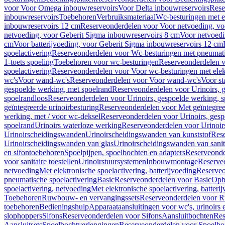
voor Voor Omega inbouwreservoirs
Voor Delta inbouwreservoirs
Rese
inbouwreservoirs
Toebehoren
Verbruiksmateriaal
Wc-besturingen met el
inbouwreservoirs 12 cm
Reserveonderdelen voor Voor netvoeding, vo
netvoeding, voor Geberit Sigma inbouwreservoirs 8 cm
Voor netvoedi
cm
Voor batterijvoeding, voor Geberit Sigma inbouwreservoirs 12 cm
spoelactivering
Reserveonderdelen voor Wc-besturingen met pneumati
1-toets spoeling
Toebehoren voor wc-besturingen
Reserveonderdelen v
spoelactivering
Reserveonderdelen voor Voor wc-besturingen met elekt
wc's
Voor wand-wc's
Reserveonderdelen voor Voor wand-wc's
Voor st
gespoelde werking, met spoelrand
Reserveonderdelen voor Urinoirs, 
spoelrandloos
Reserveonderdelen voor Urinoirs, gespoelde werking, s
geïntegreerde urinoirbesturing
Reserveonderdelen voor Met geïntegreer
werking, met / voor wc-deksel
Reserveonderdelen voor Urinoirs, gesp
spoelrand
Urinoirs waterloze werking
Reserveonderdelen voor Urinoir
Urinoirscheidingswanden
Urinoirscheidingswanden van kunststof
Rese
Urinoirscheidingswanden van glas
Urinoirscheidingswanden van sanit
en sifontoebehoren
Spoelpijpen, spoelbochten en adapters
Reserveonde
voor sanitaire toestellen
Urinoirstuursystemen
Inbouwmontage
Reserve
netvoeding
Met elektronische spoelactivering, batterijvoeding
Reserveo
pneumatische spoelactivering
Basic
Reserveonderdelen voor Basic
Op
spoelactivering, netvoeding
Met elektronische spoelactivering, batteri
Toebehoren
Ruwbouw- en vervangingssets
Reserveonderdelen voor R
toebehoren
Bedieningshulp
Apparaataansluitingen voor wc's, urinoirs 
slophoppers
Sifons
Reserveonderdelen voor Sifons
Aansluitbochten
Res
Aansluitsets
Spoelbochtverlengingen
Reserveonderdelen voor Spoelbo