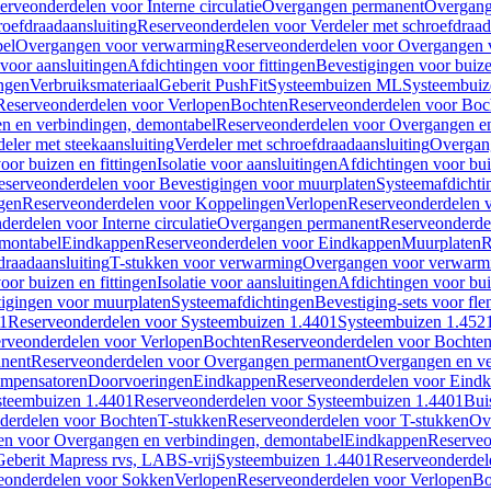
erveonderdelen voor Interne circulatie
Overgangen permanent
Overgang
roefdraadaansluiting
Reserveonderdelen voor Verdeler met schroefdraad
bel
Overgangen voor verwarming
Reserveonderdelen voor Overgangen 
voor aansluitingen
Afdichtingen voor fittingen
Bevestigingen voor buiz
ingen
Verbruiksmateriaal
Geberit PushFit
Systeembuizen ML
Systeembui
Reserveonderdelen voor Verlopen
Bochten
Reserveonderdelen voor Boc
n en verbindingen, demontabel
Reserveonderdelen voor Overgangen en
eler met steekaansluiting
Verdeler met schroefdraadaansluiting
Overgan
voor buizen en fittingen
Isolatie voor aansluitingen
Afdichtingen voor bui
eserveonderdelen voor Bevestigingen voor muurplaten
Systeemafdichti
gen
Reserveonderdelen voor Koppelingen
Verlopen
Reserveonderdelen 
erdelen voor Interne circulatie
Overgangen permanent
Reserveonderde
emontabel
Eindkappen
Reserveonderdelen voor Eindkappen
Muurplaten
R
draadaansluiting
T-stukken voor verwarming
Overgangen voor verwarm
voor buizen en fittingen
Isolatie voor aansluitingen
Afdichtingen voor bui
igingen voor muurplaten
Systeemafdichtingen
Bevestiging-sets voor fl
1
Reserveonderdelen voor Systeembuizen 1.4401
Systeembuizen 1.452
rveonderdelen voor Verlopen
Bochten
Reserveonderdelen voor Bochte
nent
Reserveonderdelen voor Overgangen permanent
Overgangen en ve
ompensatoren
Doorvoeringen
Eindkappen
Reserveonderdelen voor Eind
steembuizen 1.4401
Reserveonderdelen voor Systeembuizen 1.4401
Bui
derdelen voor Bochten
T-stukken
Reserveonderdelen voor T-stukken
Ov
en voor Overgangen en verbindingen, demontabel
Eindkappen
Reserveo
eberit Mapress rvs, LABS-vrij
Systeembuizen 1.4401
Reserveonderdel
eonderdelen voor Sokken
Verlopen
Reserveonderdelen voor Verlopen
Bo