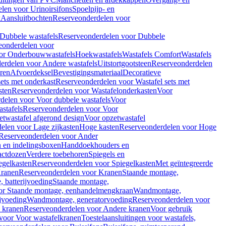
len voor Urinoirsifons
Spoelpijp- en
k
Aansluitbochten
Reserveonderdelen voor
Dubbele wastafels
Reserveonderdelen voor Dubbele
eonderdelen voor
or Onderbouwwastafels
Hoekwastafels
Wastafels Comfort
Wastafels
erdelen voor Andere wastafels
Uitstortgootsteen
Reserveonderdelen
ren
Afvoerdeksel
Bevestigingsmateriaal
Decoratieve
sets met onderkast
Reserveonderdelen voor Wastafel sets met
sten
Reserveonderdelen voor Wastafelonderkasten
Voor
delen voor Voor dubbele wastafels
Voor
stafels
Reserveonderdelen voor Voor
twastafel afgerond design
Voor opzetwastafel
elen voor Lage zijkasten
Hoge kasten
Reserveonderdelen voor Hoge
Reserveonderdelen voor Ander
n en indelingsboxen
Handdoekhouders en
actdozen
Verdere toebehoren
Spiegels en
egelkasten
Reserveonderdelen voor Spiegelkasten
Met geïntegreerde
ranen
Reserveonderdelen voor Kranen
Staande montage,
 batterijvoeding
Staande montage,
or Staande montage, eenhandelmengkraan
Wandmontage,
jvoeding
Wandmontage, generatorvoeding
Reserveonderdelen voor
 kranen
Reserveonderdelen voor Andere kranen
Voor gebruik
voor Voor wastafelkranen
Toestelaansluitingen voor wastafels,