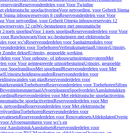
reservoirs
Reserveonderdelen voor Voor Twinline
 elektronische spoelactivering
Voor netvoeding, voor Geberit Sigma
it Sigma inbouwreservoirs 8 cm
Reserveonderdelen voor Voor
or Voor netvoeding, voor Geberit Omega inbouwreservoirs 12
ouwreservoirs 12 cm
Wc-besturingen met pneumatische
 2-toets spoeling
Voor 1-toets spoeling
Reserveonderdelen voor Voor
n voor Ruwbouwsets
Voor wc-besturingen met elektronische
ules voor wc's
Reserveonderdelen voor Sanitairmodules voor
rveonderdelen voor Toebehoren
Verbruiksmateriaal
Urinoirs
Urinoirs,
r Zonder deksel
Urinoirs, gespoelde werking,
delen voor Voor opbouw- of inbouwurinoirstuursysteem
Met
en voor Voor geïntegreerde urinoirbesturing
Urinoirs, gespoelde
voor Spoelrandloos
Met spoelrand
Reserveonderdelen voor Met
sel
Urinoirscheidingswanden
Reserveonderdelen voor
heidingswanden van glas
Reserveonderdelen voor
tairkeramiek
Toebehoren
Reserveonderdelen voor Toebehoren
Sifons
Bevestigingsmateriaal
Afvoerpluggen
Spoelverdeler
Aansluitstukken
tvoeding
Reserveonderdelen voor Met elektronische spoelactivering,
neumatische spoelactivering
Reserveonderdelen voor Met
ng, netvoeding
Reserveonderdelen voor Met elektronische
erijvoeding
Toebehoren
Reserveonderdelen voor
ovatiesets
Reserveonderdelen voor Renovatiesets
Afdekplaten
Overig
voor Afvoergarnituren voor wc's en
oor Aansluitstuk
Aansluitsets
Reserveonderdelen voor
uitingen van PVC
Manchetten en afdekkappen
Overgang- en