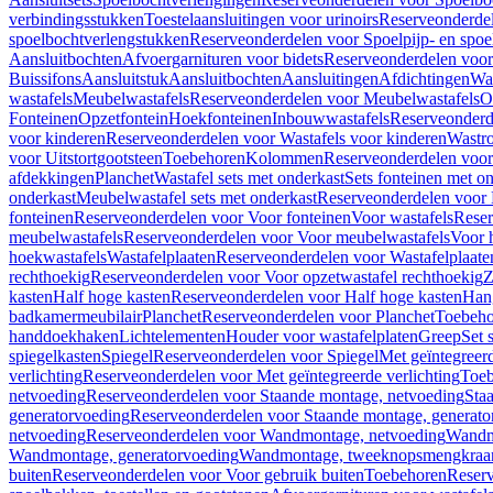
verbindingsstukken
Toestelaansluitingen voor urinoirs
Reserveonderdel
spoelbochtverlengstukken
Reserveonderdelen voor Spoelpijp- en spoe
Aansluitbochten
Afvoergarnituren voor bidets
Reserveonderdelen voor 
Buissifons
Aansluitstuk
Aansluitbochten
Aansluitingen
Afdichtingen
Was
wastafels
Meubelwastafels
Reserveonderdelen voor Meubelwastafels
O
Fonteinen
Opzetfontein
Hoekfonteinen
Inbouwwastafels
Reserveonderd
voor kinderen
Reserveonderdelen voor Wastafels voor kinderen
Wastr
voor Uitstortgootsteen
Toebehoren
Kolommen
Reserveonderdelen vo
afdekkingen
Planchet
Wastafel sets met onderkast
Sets fonteinen met o
onderkast
Meubelwastafel sets met onderkast
Reserveonderdelen voor 
fonteinen
Reserveonderdelen voor Voor fonteinen
Voor wastafels
Reser
meubelwastafels
Reserveonderdelen voor Voor meubelwastafels
Voor 
hoekwastafels
Wastafelplaaten
Reserveonderdelen voor Wastafelplaate
rechthoekig
Reserveonderdelen voor Voor opzetwastafel rechthoekig
Z
kasten
Half hoge kasten
Reserveonderdelen voor Half hoge kasten
Han
badkamermeubilair
Planchet
Reserveonderdelen voor Planchet
Toebeho
handdoekhaken
Lichtelementen
Houder voor wastafelplaten
Greep
Set 
spiegelkasten
Spiegel
Reserveonderdelen voor Spiegel
Met geïntegreerd
verlichting
Reserveonderdelen voor Met geïntegreerde verlichting
Toeb
netvoeding
Reserveonderdelen voor Staande montage, netvoeding
Sta
generatorvoeding
Reserveonderdelen voor Staande montage, generato
netvoeding
Reserveonderdelen voor Wandmontage, netvoeding
Wandmo
Wandmontage, generatorvoeding
Wandmontage, tweeknopsmengkraa
buiten
Reserveonderdelen voor Voor gebruik buiten
Toebehoren
Reser