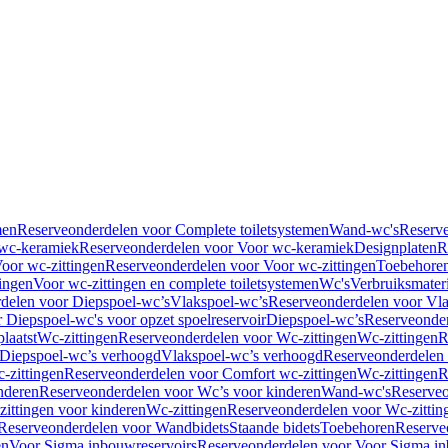
men
Reserveonderdelen voor Complete toiletsystemen
Wand-wc's
Reserv
wc-keramiek
Reserveonderdelen voor Voor wc-keramiek
Designplaten
R
oor wc-zittingen
Reserveonderdelen voor Voor wc-zittingen
Toebehore
ingen
Voor wc-zittingen en complete toiletsystemen
Wc's
Verbruiksmater
delen voor Diepspoel-wc’s
Vlakspoel-wc’s
Reserveonderdelen voor Vla
 Diepspoel-wc's voor opzet spoelreservoir
Diepspoel-wc’s
Reserveonder
laatst
Wc-zittingen
Reserveonderdelen voor Wc-zittingen
Wc-zittingen
R
 Diepspoel-wc’s verhoogd
Vlakspoel-wc’s verhoogd
Reserveonderdelen
-zittingen
Reserveonderdelen voor Comfort wc-zittingen
Wc-zittingen
R
nderen
Reserveonderdelen voor Wc’s voor kinderen
Wand-wc's
Reserveo
ittingen voor kinderen
Wc-zittingen
Reserveonderdelen voor Wc-zittin
Reserveonderdelen voor Wandbidets
Staande bidets
Toebehoren
Reserve
en
Voor Sigma inbouwreservoirs
Reserveonderdelen voor Voor Sigma in