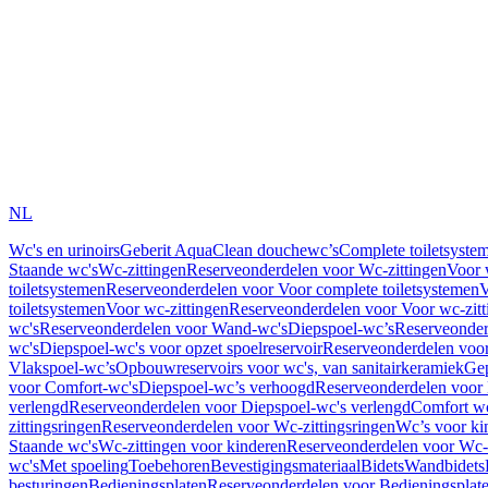
NL
Wc's en urinoirs
Geberit AquaClean douchewc’s
Complete toiletsyste
Staande wc's
Wc-zittingen
Reserveonderdelen voor Wc-zittingen
Voor 
toiletsystemen
Reserveonderdelen voor Voor complete toiletsystemen
V
toiletsystemen
Voor wc-zittingen
Reserveonderdelen voor Voor wc-zitt
wc's
Reserveonderdelen voor Wand-wc's
Diepspoel-wc’s
Reserveonder
wc's
Diepspoel-wc's voor opzet spoelreservoir
Reserveonderdelen voor
Vlakspoel-wc’s
Opbouwreservoirs voor wc's, van sanitairkeramiek
Gep
voor Comfort-wc's
Diepspoel-wc’s verhoogd
Reserveonderdelen voor
verlengd
Reserveonderdelen voor Diepspoel-wc's verlengd
Comfort wc
zittingsringen
Reserveonderdelen voor Wc-zittingsringen
Wc’s voor ki
Staande wc's
Wc-zittingen voor kinderen
Reserveonderdelen voor Wc-z
wc's
Met spoeling
Toebehoren
Bevestigingsmateriaal
Bidets
Wandbidets
besturingen
Bedieningsplaten
Reserveonderdelen voor Bedieningsplat