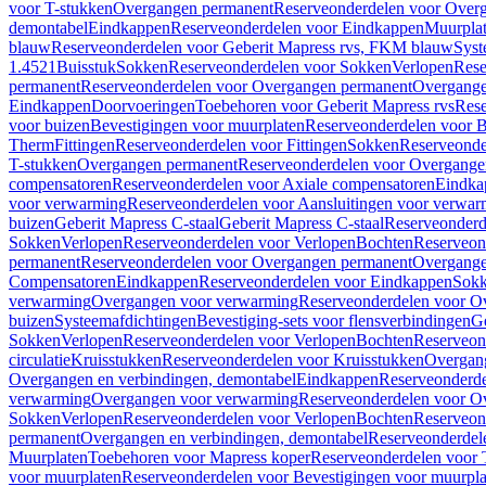
voor T-stukken
Overgangen permanent
Reserveonderdelen voor Over
demontabel
Eindkappen
Reserveonderdelen voor Eindkappen
Muurpla
blauw
Reserveonderdelen voor Geberit Mapress rvs, FKM blauw
Syst
1.4521
Buisstuk
Sokken
Reserveonderdelen voor Sokken
Verlopen
Rese
permanent
Reserveonderdelen voor Overgangen permanent
Overgange
Eindkappen
Doorvoeringen
Toebehoren voor Geberit Mapress rvs
Rese
voor buizen
Bevestigingen voor muurplaten
Reserveonderdelen voor B
Therm
Fittingen
Reserveonderdelen voor Fittingen
Sokken
Reserveonde
T-stukken
Overgangen permanent
Reserveonderdelen voor Overgange
compensatoren
Reserveonderdelen voor Axiale compensatoren
Eindka
voor verwarming
Reserveonderdelen voor Aansluitingen voor verwar
buizen
Geberit Mapress C-staal
Geberit Mapress C-staal
Reserveonderd
Sokken
Verlopen
Reserveonderdelen voor Verlopen
Bochten
Reserveon
permanent
Reserveonderdelen voor Overgangen permanent
Overgange
Compensatoren
Eindkappen
Reserveonderdelen voor Eindkappen
Sokk
verwarming
Overgangen voor verwarming
Reserveonderdelen voor O
buizen
Systeemafdichtingen
Bevestiging-sets voor flensverbindingen
Ge
Sokken
Verlopen
Reserveonderdelen voor Verlopen
Bochten
Reserveon
circulatie
Kruisstukken
Reserveonderdelen voor Kruisstukken
Overgan
Overgangen en verbindingen, demontabel
Eindkappen
Reserveonderd
verwarming
Overgangen voor verwarming
Reserveonderdelen voor O
Sokken
Verlopen
Reserveonderdelen voor Verlopen
Bochten
Reserveon
permanent
Overgangen en verbindingen, demontabel
Reserveonderdel
Muurplaten
Toebehoren voor Mapress koper
Reserveonderdelen voor 
voor muurplaten
Reserveonderdelen voor Bevestigingen voor muurpla