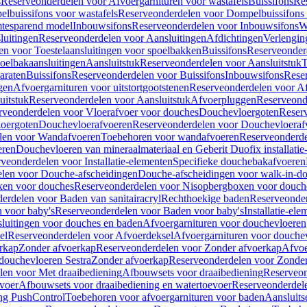
s
Reserveonderdelen voor Afvoergarnituren voor wastafels
Buissifons
Re
lbuissifons voor wastafels
Reserveonderdelen voor Dompelbuissifons 
mtesparend model
Inbouwsifons
Reserveonderdelen voor Inbouwsifons
W
luitingen
Reserveonderdelen voor Aansluitingen
Afdichtingen
Verlengin
n voor Toestelaansluitingen voor spoelbakken
Buissifons
Reserveonder
oelbakaansluitingen
Aansluitstuk
Reserveonderdelen voor Aansluitstuk
T
araten
Buissifons
Reserveonderdelen voor Buissifons
Inbouwsifons
Rese
gen
Afvoergarnituren voor uitstortgootstenen
Reserveonderdelen voor Afv
uitstuk
Reserveonderdelen voor Aansluitstuk
Afvoerpluggen
Reserveond
rveonderdelen voor Vloerafvoer voor douches
Douchevloergoten
Reser
loergoten
Douchevloerafvoeren
Reserveonderdelen voor Douchevloeraf
len voor Wandafvoeren
Toebehoren voor wandafvoeren
Reserveonderde
eren
Douchevloeren van mineraalmateriaal en Geberit Duofix installatie
veonderdelen voor Installatie-elementen
Specifieke douchebakafvoeren
len voor Douche-afscheidingen
Douche-afscheidingen voor walk-in-d
xen voor douches
Reserveonderdelen voor Nisopbergboxen voor douch
erdelen voor Baden van sanitairacryl
Rechthoekige baden
Reserveonder
 voor baby's
Reserveonderdelen voor Baden voor baby's
Installatie-el
luitingen voor douches en baden
Afvoergarnituren voor douchevloeren
el
Reserveonderdelen voor Afvoerdeksel
Afvoergarnituren voor douche
rkap
Zonder afvoerkap
Reserveonderdelen voor Zonder afvoerkap
Afvoe
douchevloeren Sestra
Zonder afvoerkap
Reserveonderdelen voor Zonder
len voor Met draaibediening
Afbouwsets voor draaibediening
Reserveon
voer
Afbouwsets voor draaibediening en watertoevoer
Reserveonderdele
ng PushControl
Toebehoren voor afvoergarnituren voor baden
Aansluits