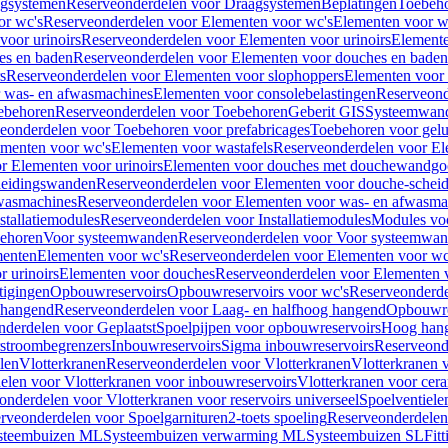
gsystemen
Reserveonderdelen voor Draagsystemen
Beplatingen
Toebeh
or wc's
Reserveonderdelen voor Elementen voor wc's
Elementen voor wa
voor urinoirs
Reserveonderdelen voor Elementen voor urinoirs
Element
es en baden
Reserveonderdelen voor Elementen voor douches en baden
s
Reserveonderdelen voor Elementen voor slophoppers
Elementen voor
 was- en afwasmachines
Elementen voor consolebelastingen
Reserveond
ebehoren
Reserveonderdelen voor Toebehoren
Geberit GIS
Systeemwan
eonderdelen voor Toebehoren voor prefabricages
Toebehoren voor gelui
ementen voor wc's
Elementen voor wastafels
Reserveonderdelen voor El
r Elementen voor urinoirs
Elementen voor douches met douchewandgo
heidingswanden
Reserveonderdelen voor Elementen voor douche-schei
wasmachines
Reserveonderdelen voor Elementen voor was- en afwasma
stallatiemodules
Reserveonderdelen voor Installatiemodules
Modules vo
behoren
Voor systeemwanden
Reserveonderdelen voor Voor systeemwa
menten
Elementen voor wc's
Reserveonderdelen voor Elementen voor wc
 urinoirs
Elementen voor douches
Reserveonderdelen voor Elementen 
tigingen
Opbouwreservoirs
Opbouwreservoirs voor wc's
Reserveonderde
 hangend
Reserveonderdelen voor Laag- en halfhoog hangend
Opbouwres
nderdelen voor Geplaatst
Spoelpijpen voor opbouwreservoirs
Hoog han
rstroombegrenzers
Inbouwreservoirs
Sigma inbouwreservoirs
Reserveond
len
Vlotterkranen
Reserveonderdelen voor Vlotterkranen
Vlotterkranen 
elen voor Vlotterkranen voor inbouwreservoirs
Vlotterkranen voor cera
onderdelen voor Vlotterkranen voor reservoirs universeel
Spoelventiele
rveonderdelen voor Spoelgarnituren
2-toets spoeling
Reserveonderdelen 
steembuizen ML
Systeembuizen verwarming ML
Systeembuizen SL
Fit