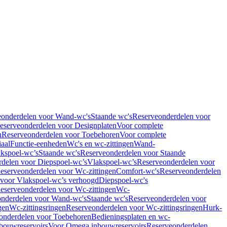
eonderdelen voor Wand-wc's
Staande wc's
Reserveonderdelen voor
eserveonderdelen voor Designplaten
Voor complete
n
Reserveonderdelen voor Toebehoren
Voor complete
iaal
Functie-eenheden
Wc's en wc-zittingen
Wand-
kspoel-wc’s
Staande wc's
Reserveonderdelen voor Staande
delen voor Diepspoel-wc’s
Vlakspoel-wc’s
Reserveonderdelen voor
eserveonderdelen voor Wc-zittingen
Comfort-wc's
Reserveonderdelen
 voor Vlakspoel-wc’s verhoogd
Diepspoel-wc's
eserveonderdelen voor Wc-zittingen
Wc-
nderdelen voor Wand-wc's
Staande wc's
Reserveonderdelen voor
gen
Wc-zittingsringen
Reserveonderdelen voor Wc-zittingsringen
Hurk-
onderdelen voor Toebehoren
Bedieningsplaten en wc-
bouwreservoirs
Voor Omega inbouwreservoirs
Reserveonderdelen