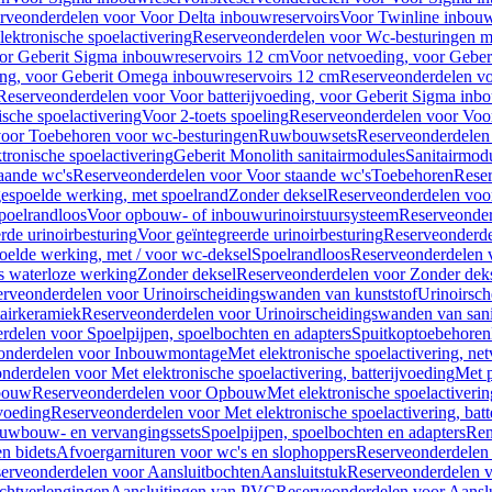
rveonderdelen voor Voor Delta inbouwreservoirs
Voor Twinline inbouw
ektronische spoelactivering
Reserveonderdelen voor Wc-besturingen met
or Geberit Sigma inbouwreservoirs 12 cm
Voor netvoeding, voor Geber
ng, voor Geberit Omega inbouwreservoirs 12 cm
Reserveonderdelen vo
Reserveonderdelen voor Voor batterijvoeding, voor Geberit Sigma inb
sche spoelactivering
Voor 2-toets spoeling
Reserveonderdelen voor Voor
oor Toebehoren voor wc-besturingen
Ruwbouwsets
Reserveonderdele
ronische spoelactivering
Geberit Monolith sanitairmodules
Sanitairmod
aande wc's
Reserveonderdelen voor Voor staande wc's
Toebehoren
Rese
gespoelde werking, met spoelrand
Zonder deksel
Reserveonderdelen voo
poelrandloos
Voor opbouw- of inbouwurinoirstuursysteem
Reserveonder
de urinoirbesturing
Voor geïntegreerde urinoirbesturing
Reserveonderdel
oelde werking, met / voor wc-deksel
Spoelrandloos
Reserveonderdelen 
s waterloze werking
Zonder deksel
Reserveonderdelen voor Zonder dek
rveonderdelen voor Urinoirscheidingswanden van kunststof
Urinoirsc
airkeramiek
Reserveonderdelen voor Urinoirscheidingswanden van sani
rdelen voor Spoelpijpen, spoelbochten en adapters
Spuitkoptoebehoren
onderdelen voor Inbouwmontage
Met elektronische spoelactivering, ne
nderdelen voor Met elektronische spoelactivering, batterijvoeding
Met p
bouw
Reserveonderdelen voor Opbouw
Met elektronische spoelactiveri
jvoeding
Reserveonderdelen voor Met elektronische spoelactivering, batt
uwbouw- en vervangingssets
Spoelpijpen, spoelbochten en adapters
Ren
en bidets
Afvoergarnituren voor wc's en slophoppers
Reserveonderdelen 
erveonderdelen voor Aansluitbochten
Aansluitstuk
Reserveonderdelen v
chtverlengingen
Aansluitingen van PVC
Reserveonderdelen voor Aansl