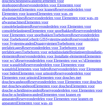
douchescheidingswanden
Elementen voor
slophoppers
Reserveonderdelen voor Elementen voor
slophoppers
Elementen voor kranen
Reserveonderdelen voor
Elementen voor kranen
Elementen voor was- en
afwasmachines
Reserveonderdelen voor Elementen voor was- en
afwasmachines
Elementen voor
consolebelastingen
Reserveonderdelen voor Elementen voor
consolebelastingen
Elementen voor spoelbakken
Reserveonderdelen
voor Elementen voor spoelbakken
Toebehoren
Reserveonderdelen
voor Toebehoren
Geberit GIS
Systeemwanden
Reserveonderdelen
voor Systeemwanden
Draagsystemen
Toebehoren voor
prefabricages
Reserveonderdelen voor Toebehoren voor
prefabricages
Toebehoren voor geluidsisolatie
Beplatingen
Installatie-
elementen
Reserveonderdelen voor Installatie-elementen
Elementen
voor wc's
Reserveonderdelen voor Elementen voor wc's
Elementen
voor wastafels
Reserveonderdelen voor Elementen voor
wastafels
Elementen voor bidets
Reserveonderdelen voor Elementen
voor bidets
Elementen voor urinoirs
Reserveonderdelen voor
Elementen voor urinoirs
Elementen voor douches met
douchewandgoot
Reserveonderdelen voor Elementen voor douches
met douchewandgoot
Elementen voor douches
Elementen voor
douche-scheidingswanden
Reserveonderdelen voor Elementen voor
douche-scheidingswanden
Elementen voor kranen en
apparaten
Reserveonderdelen voor Elementen voor kranen en
apparaten
Elementen voor was- en