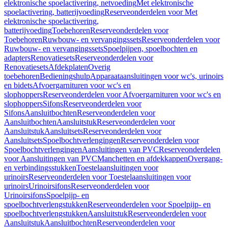
elektronische spoelactivering, netvoeding
Met elektronische
spoelactivering, batterijvoeding
Reserveonderdelen voor Met
elektronische spoelactivering,
batterijvoeding
Toebehoren
Reserveonderdelen voor
Toebehoren
Ruwbouw- en vervangingssets
Reserveonderdelen voor
Ruwbouw- en vervangingssets
Spoelpijpen, spoelbochten en
adapters
Renovatiesets
Reserveonderdelen voor
Renovatiesets
Afdekplaten
Overig
toebehoren
Bedieningshulp
Apparaataansluitingen voor wc's, urinoirs
en bidets
Afvoergarnituren voor wc's en
slophoppers
Reserveonderdelen voor Afvoergarnituren voor wc's en
slophoppers
Sifons
Reserveonderdelen voor
Sifons
Aansluitbochten
Reserveonderdelen voor
Aansluitbochten
Aansluitstuk
Reserveonderdelen voor
Aansluitstuk
Aansluitsets
Reserveonderdelen voor
Aansluitsets
Spoelbochtverlengingen
Reserveonderdelen voor
Spoelbochtverlengingen
Aansluitingen van PVC
Reserveonderdelen
voor Aansluitingen van PVC
Manchetten en afdekkappen
Overgang-
en verbindingsstukken
Toestelaansluitingen voor
urinoirs
Reserveonderdelen voor Toestelaansluitingen voor
urinoirs
Urinoirsifons
Reserveonderdelen voor
Urinoirsifons
Spoelpijp- en
spoelbochtverlengstukken
Reserveonderdelen voor Spoelpijp- en
spoelbochtverlengstukken
Aansluitstuk
Reserveonderdelen voor
Aansluitstuk
Aansluitbochten
Reserveonderdelen voor