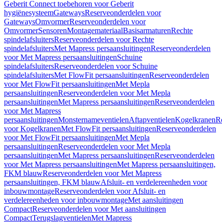
Geberit Connect toebehoren voor Geberit
hygiënesysteem
Gateways
Reserveonderdelen voor
Gateways
Omvormer
Reserveonderdelen voor
Omvormer
Sensoren
Montagemateriaal
Basisarmaturen
Rechte
spindelafsluiters
Reserveonderdelen voor Rechte
spindelafsluiters
Met Mapress persaansluitingen
Reserveonderdelen
voor Met Mapress persaansluitingen
Schuine
spindelafsluiters
Reserveonderdelen voor Schuine
spindelafsluiters
Met FlowFit persaansluitingen
Reserveonderdelen
voor Met FlowFit persaansluitingen
Met Mepla
persaansluitingen
Reserveonderdelen voor Met Mepla
persaansluitingen
Met Mapress persaansluitingen
Reserveonderdelen
voor Met Mapress
persaansluitingen
Monsternameventielen
Aftapventielen
Kogelkranen
R
voor Kogelkranen
Met FlowFit persaansluitingen
Reserveonderdelen
voor Met FlowFit persaansluitingen
Met Mepla
persaansluitingen
Reserveonderdelen voor Met Mepla
persaansluitingen
Met Mapress persaansluitingen
Reserveonderdelen
voor Met Mapress persaansluitingen
Met Mapress persaansluitingen,
FKM blauw
Reserveonderdelen voor Met Mapress
persaansluitingen, FKM blauw
Afsluit- en verdelereenheden voor
inbouwmontage
Reserveonderdelen voor Afsluit- en
verdelereenheden voor inbouwmontage
Met aansluitingen
Compact
Reserveonderdelen voor Met aansluitingen
Compact
Terugslagventielen
Met Mapress