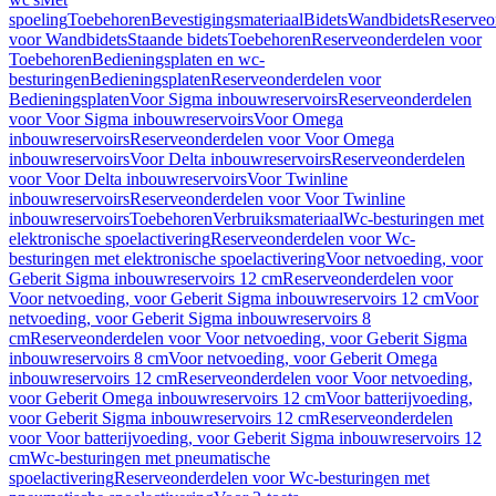
spoeling
Toebehoren
Bevestigingsmateriaal
Bidets
Wandbidets
Reserveo
voor Wandbidets
Staande bidets
Toebehoren
Reserveonderdelen voor
Toebehoren
Bedieningsplaten en wc-
besturingen
Bedieningsplaten
Reserveonderdelen voor
Bedieningsplaten
Voor Sigma inbouwreservoirs
Reserveonderdelen
voor Voor Sigma inbouwreservoirs
Voor Omega
inbouwreservoirs
Reserveonderdelen voor Voor Omega
inbouwreservoirs
Voor Delta inbouwreservoirs
Reserveonderdelen
voor Voor Delta inbouwreservoirs
Voor Twinline
inbouwreservoirs
Reserveonderdelen voor Voor Twinline
inbouwreservoirs
Toebehoren
Verbruiksmateriaal
Wc-besturingen met
elektronische spoelactivering
Reserveonderdelen voor Wc-
besturingen met elektronische spoelactivering
Voor netvoeding, voor
Geberit Sigma inbouwreservoirs 12 cm
Reserveonderdelen voor
Voor netvoeding, voor Geberit Sigma inbouwreservoirs 12 cm
Voor
netvoeding, voor Geberit Sigma inbouwreservoirs 8
cm
Reserveonderdelen voor Voor netvoeding, voor Geberit Sigma
inbouwreservoirs 8 cm
Voor netvoeding, voor Geberit Omega
inbouwreservoirs 12 cm
Reserveonderdelen voor Voor netvoeding,
voor Geberit Omega inbouwreservoirs 12 cm
Voor batterijvoeding,
voor Geberit Sigma inbouwreservoirs 12 cm
Reserveonderdelen
voor Voor batterijvoeding, voor Geberit Sigma inbouwreservoirs 12
cm
Wc-besturingen met pneumatische
spoelactivering
Reserveonderdelen voor Wc-besturingen met