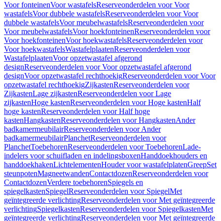
Voor fonteinen
Voor wastafels
Reserveonderdelen voor Voor
wastafels
Voor dubbele wastafels
Reserveonderdelen voor Voor
dubbele wastafels
Voor meubelwastafels
Reserveonderdelen voor
Voor meubelwastafels
Voor hoekfonteinen
Reserveonderdelen voor
Voor hoekfonteinen
Voor hoekwastafels
Reserveonderdelen voor
Voor hoekwastafels
Wastafelplaaten
Reserveonderdelen voor
Wastafelplaaten
Voor opzetwastafel afgerond
design
Reserveonderdelen voor Voor opzetwastafel afgerond
design
Voor opzetwastafel rechthoekig
Reserveonderdelen voor Voor
opzetwastafel rechthoekig
Zijkasten
Reserveonderdelen voor
Zijkasten
Lage zijkasten
Reserveonderdelen voor Lage
zijkasten
Hoge kasten
Reserveonderdelen voor Hoge kasten
Half
hoge kasten
Reserveonderdelen voor Half hoge
kasten
Hangkasten
Reserveonderdelen voor Hangkasten
Ander
badkamermeubilair
Reserveonderdelen voor Ander
badkamermeubilair
Planchet
Reserveonderdelen voor
Planchet
Toebehoren
Reserveonderdelen voor Toebehoren
Lade-
indelers voor schuifladen en indelingsboxen
Handdoekhouders en
handdoekhaken
Lichtelementen
Houder voor wastafelplaten
Greep
Set
steunpoten
Magneetwanden
Contactdozen
Reserveonderdelen voor
Contactdozen
Verdere toebehoren
Spiegels en
spiegelkasten
Spiegel
Reserveonderdelen voor Spiegel
Met
geïntegreerde verlichting
Reserveonderdelen voor Met geïntegreerde
verlichting
Spiegelkasten
Reserveonderdelen voor Spiegelkasten
Met
geïntegreerde verlichting
Reserveonderdelen voor Met geïntegreerde