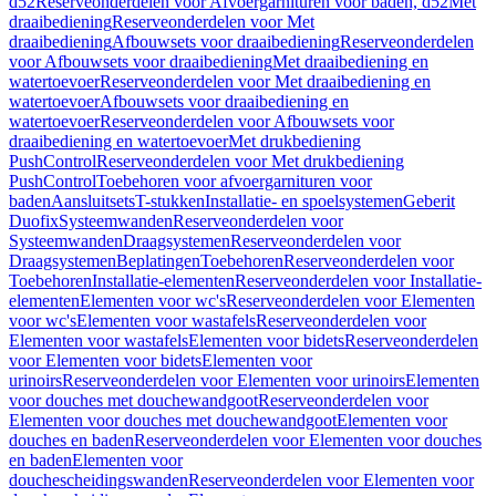
d52
Reserveonderdelen voor Afvoergarnituren voor baden, d52
Met
draaibediening
Reserveonderdelen voor Met
draaibediening
Afbouwsets voor draaibediening
Reserveonderdelen
voor Afbouwsets voor draaibediening
Met draaibediening en
watertoevoer
Reserveonderdelen voor Met draaibediening en
watertoevoer
Afbouwsets voor draaibediening en
watertoevoer
Reserveonderdelen voor Afbouwsets voor
draaibediening en watertoevoer
Met drukbediening
PushControl
Reserveonderdelen voor Met drukbediening
PushControl
Toebehoren voor afvoergarnituren voor
baden
Aansluitsets
T-stukken
Installatie- en spoelsystemen
Geberit
Duofix
Systeemwanden
Reserveonderdelen voor
Systeemwanden
Draagsystemen
Reserveonderdelen voor
Draagsystemen
Beplatingen
Toebehoren
Reserveonderdelen voor
Toebehoren
Installatie-elementen
Reserveonderdelen voor Installatie-
elementen
Elementen voor wc's
Reserveonderdelen voor Elementen
voor wc's
Elementen voor wastafels
Reserveonderdelen voor
Elementen voor wastafels
Elementen voor bidets
Reserveonderdelen
voor Elementen voor bidets
Elementen voor
urinoirs
Reserveonderdelen voor Elementen voor urinoirs
Elementen
voor douches met douchewandgoot
Reserveonderdelen voor
Elementen voor douches met douchewandgoot
Elementen voor
douches en baden
Reserveonderdelen voor Elementen voor douches
en baden
Elementen voor
douchescheidingswanden
Reserveonderdelen voor Elementen voor