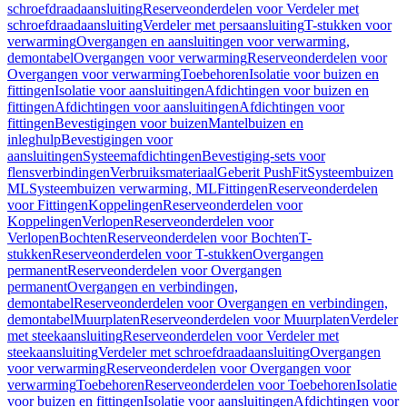
schroefdraadaansluiting
Reserveonderdelen voor Verdeler met
schroefdraadaansluiting
Verdeler met persaansluiting
T-stukken voor
verwarming
Overgangen en aansluitingen voor verwarming,
demontabel
Overgangen voor verwarming
Reserveonderdelen voor
Overgangen voor verwarming
Toebehoren
Isolatie voor buizen en
fittingen
Isolatie voor aansluitingen
Afdichtingen voor buizen en
fittingen
Afdichtingen voor aansluitingen
Afdichtingen voor
fittingen
Bevestigingen voor buizen
Mantelbuizen en
inleghulp
Bevestigingen voor
aansluitingen
Systeemafdichtingen
Bevestiging-sets voor
flensverbindingen
Verbruiksmateriaal
Geberit PushFit
Systeembuizen
ML
Systeembuizen verwarming, ML
Fittingen
Reserveonderdelen
voor Fittingen
Koppelingen
Reserveonderdelen voor
Koppelingen
Verlopen
Reserveonderdelen voor
Verlopen
Bochten
Reserveonderdelen voor Bochten
T-
stukken
Reserveonderdelen voor T-stukken
Overgangen
permanent
Reserveonderdelen voor Overgangen
permanent
Overgangen en verbindingen,
demontabel
Reserveonderdelen voor Overgangen en verbindingen,
demontabel
Muurplaten
Reserveonderdelen voor Muurplaten
Verdeler
met steekaansluiting
Reserveonderdelen voor Verdeler met
steekaansluiting
Verdeler met schroefdraadaansluiting
Overgangen
voor verwarming
Reserveonderdelen voor Overgangen voor
verwarming
Toebehoren
Reserveonderdelen voor Toebehoren
Isolatie
voor buizen en fittingen
Isolatie voor aansluitingen
Afdichtingen voor