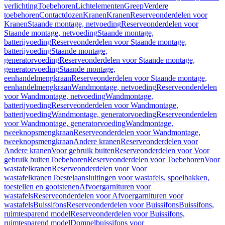
verlichting
Toebehoren
Lichtelementen
Greep
Verdere
toebehoren
Contactdozen
Kranen
Kranen
Reserveonderdelen voor
Kranen
Staande montage, netvoeding
Reserveonderdelen voor
Staande montage, netvoeding
Staande montage,
batterijvoeding
Reserveonderdelen voor Staande montage,
batterijvoeding
Staande montage,
generatorvoeding
Reserveonderdelen voor Staande montage,
generatorvoeding
Staande montage,
eenhandelmengkraan
Reserveonderdelen voor Staande montage,
eenhandelmengkraan
Wandmontage, netvoeding
Reserveonderdelen
voor Wandmontage, netvoeding
Wandmontage,
batterijvoeding
Reserveonderdelen voor Wandmontage,
batterijvoeding
Wandmontage, generatorvoeding
Reserveonderdelen
voor Wandmontage, generatorvoeding
Wandmontage,
tweeknopsmengkraan
Reserveonderdelen voor Wandmontage,
tweeknopsmengkraan
Andere kranen
Reserveonderdelen voor
Andere kranen
Voor gebruik buiten
Reserveonderdelen voor Voor
gebruik buiten
Toebehoren
Reserveonderdelen voor Toebehoren
Voor
wastafelkranen
Reserveonderdelen voor Voor
wastafelkranen
Toestelaansluitingen voor wastafels, spoelbakken,
toestellen en gootstenen
Afvoergarnituren voor
wastafels
Reserveonderdelen voor Afvoergarnituren voor
wastafels
Buissifons
Reserveonderdelen voor Buissifons
Buissifons,
ruimtesparend model
Reserveonderdelen voor Buissifons,
ruimtesparend model
Dompelbuissifons voor