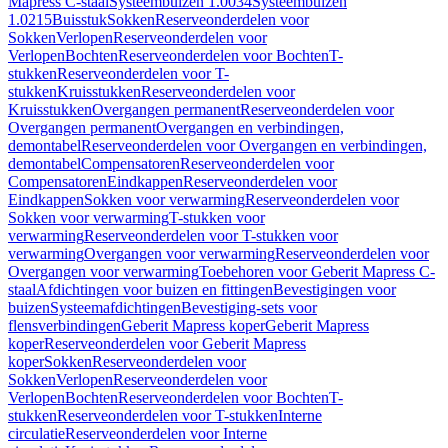
Mapress C-staal
Systeembuizen 1.0034
Systeembuizen
1.0215
Buisstuk
Sokken
Reserveonderdelen voor
Sokken
Verlopen
Reserveonderdelen voor
Verlopen
Bochten
Reserveonderdelen voor Bochten
T-
stukken
Reserveonderdelen voor T-
stukken
Kruisstukken
Reserveonderdelen voor
Kruisstukken
Overgangen permanent
Reserveonderdelen voor
Overgangen permanent
Overgangen en verbindingen,
demontabel
Reserveonderdelen voor Overgangen en verbindingen,
demontabel
Compensatoren
Reserveonderdelen voor
Compensatoren
Eindkappen
Reserveonderdelen voor
Eindkappen
Sokken voor verwarming
Reserveonderdelen voor
Sokken voor verwarming
T-stukken voor
verwarming
Reserveonderdelen voor T-stukken voor
verwarming
Overgangen voor verwarming
Reserveonderdelen voor
Overgangen voor verwarming
Toebehoren voor Geberit Mapress C-
staal
Afdichtingen voor buizen en fittingen
Bevestigingen voor
buizen
Systeemafdichtingen
Bevestiging-sets voor
flensverbindingen
Geberit Mapress koper
Geberit Mapress
koper
Reserveonderdelen voor Geberit Mapress
koper
Sokken
Reserveonderdelen voor
Sokken
Verlopen
Reserveonderdelen voor
Verlopen
Bochten
Reserveonderdelen voor Bochten
T-
stukken
Reserveonderdelen voor T-stukken
Interne
circulatie
Reserveonderdelen voor Interne