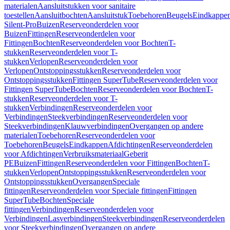
materialen
Aansluitstukken voor sanitaire
toestellen
Aansluitbochten
Aansluitstuk
Toebehoren
Beugels
Eindkappe
Silent-Pro
Buizen
Reserveonderdelen voor
Buizen
Fittingen
Reserveonderdelen voor
Fittingen
Bochten
Reserveonderdelen voor Bochten
T-
stukken
Reserveonderdelen voor T-
stukken
Verlopen
Reserveonderdelen voor
Verlopen
Ontstoppingsstukken
Reserveonderdelen voor
Ontstoppingsstukken
Fittingen SuperTube
Reserveonderdelen voor
Fittingen SuperTube
Bochten
Reserveonderdelen voor Bochten
T-
stukken
Reserveonderdelen voor T-
stukken
Verbindingen
Reserveonderdelen voor
Verbindingen
Steekverbindingen
Reserveonderdelen voor
Steekverbindingen
Klauwverbindingen
Overgangen op andere
materialen
Toebehoren
Reserveonderdelen voor
Toebehoren
Beugels
Eindkappen
Afdichtingen
Reserveonderdelen
voor Afdichtingen
Verbruiksmateriaal
Geberit
PE
Buizen
Fittingen
Reserveonderdelen voor Fittingen
Bochten
T-
stukken
Verlopen
Ontstoppingsstukken
Reserveonderdelen voor
Ontstoppingsstukken
Overgangen
Speciale
fittingen
Reserveonderdelen voor Speciale fittingen
Fittingen
SuperTube
Bochten
Speciale
fittingen
Verbindingen
Reserveonderdelen voor
Verbindingen
Lasverbindingen
Steekverbindingen
Reserveonderdelen
voor Steekverbindingen
Overgangen op andere