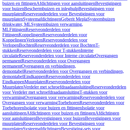
buizen en fittingen
Afdichtingen voor aansluitingen
Bevestigingen
voor buizen
Beschermbuizen en inleghulp
Bevestigingen voor
muurplaten
Reserveonderdelen voor Bevestigingen voor
muurplaten
Systeemafdichtingen
Geberit Mepla
Systeembuizen
drinkwater, ML
Systeembuizen verwarming,
ML
Fittingen
Reserveonderdelen voor
Fittingen
Koppelingen
Reserveonderdelen voor
Koppelingen
Verlopen
Reserveonderdelen voor
Verlopen
Bochten
Reserveonderdelen voor Bochten
T-
stukken
Reserveonderdelen voor T-stukken
Interne
circulatie
Reserveonderdelen voor Interne circulatie
Overgangen
permanent
Reserveonderdelen voor Overgangen
permanent
Overgangen en verbindingen,
demontabel
Reserveonderdelen voor Overgangen en verbindingen,
demontabel
Eindkappen
Reserveonderdelen voor
Eindkappen
Muurplaten
Reserveonderdelen voor
Muurplaten
Verdeler met schroefdraadaansluiting
Reserveonderdelen
voor Verdeler met schroefdraadaansluiting
T-stukken voor
verwarming
Overgangen voor verwarming
Reserveonderdelen voor
Overgangen voor verwarming
Toebehoren
Reserveonderdelen voor
Toebehoren
Isolatie voor buizen en fittingen
Isolatie voor
aansluitingen
Afdichtingen voor buizen en fittingen
Afdichtingen
voor aansluitingen
Bevestigingen voor buizen
Bevestigingen voor
muurplaten
Reserveonderdelen voor Bevestigingen voor
muurplaten
Systeemafdichtingen
Bevestiging-sets voor