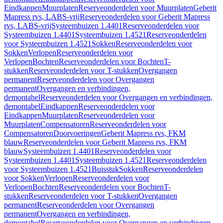
Eindkappen
Muurplaten
Reserveonderdelen voor Muurplaten
Geberit
Mapress rvs, LABS-vrij
Reserveonderdelen voor Geberit Mapress
rvs, LABS-vrij
Systeembuizen 1.4401
Reserveonderdelen voor
Systeembuizen 1.4401
Systeembuizen 1.4521
Reserveonderdelen
voor Systeembuizen 1.4521
Sokken
Reserveonderdelen voor
Sokken
Verlopen
Reserveonderdelen voor
Verlopen
Bochten
Reserveonderdelen voor Bochten
T-
stukken
Reserveonderdelen voor T-stukken
Overgangen
permanent
Reserveonderdelen voor Overgangen
permanent
Overgangen en verbindingen,
demontabel
Reserveonderdelen voor Overgangen en verbindingen,
demontabel
Eindkappen
Reserveonderdelen voor
Eindkappen
Muurplaten
Reserveonderdelen voor
Muurplaten
Compensatoren
Reserveonderdelen voor
Compensatoren
Doorvoeringen
Geberit Mapress rvs, FKM
blauw
Reserveonderdelen voor Geberit Mapress rvs, FKM
blauw
Systeembuizen 1.4401
Reserveonderdelen voor
Systeembuizen 1.4401
Systeembuizen 1.4521
Reserveonderdelen
voor Systeembuizen 1.4521
Buisstuk
Sokken
Reserveonderdelen
voor Sokken
Verlopen
Reserveonderdelen voor
Verlopen
Bochten
Reserveonderdelen voor Bochten
T-
stukken
Reserveonderdelen voor T-stukken
Overgangen
permanent
Reserveonderdelen voor Overgangen
permanent
Overgangen en verbindingen,
demontabel
Reserveonderdelen voor Overgangen en verbindingen,