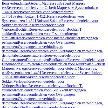
flensverbindingen
Geberit Mapress rvs
Geberit Mapress
rvs
Reserveonderdelen voor Geberit Mapress rvs
Systeembuizen
1.4401
Reserveonderdelen voor Systeembuizen
1.4401
Systeembuizen 1.4521
Reserveonderdelen voor
Systeembuizen 1.4521
Buisstuk
Sokken
Reserveonderdelen voor
Sokken
Verlopen
Reserveonderdelen voor
Verlopen
Bochten
Reserveonderdelen voor Bochten
T-
stukken
Reserveonderdelen voor T-stukken
Interne
circulatie
Reserveonderdelen voor Interne circulatie
Overgangen
permanent
Reserveonderdelen voor Overgangen
permanent
Overgangen en verbindingen,
demontabel
Reserveonderdelen voor Overgangen en verbindingen,
demontabel
Compensatoren
Reserveonderdelen voor
Compensatoren
Doorvoeringen
Eindkappen
Reserveonderdelen voor
Eindkappen
Muurplaten
Reserveonderdelen voor Muurplaten
Geberit
Mapress rvs, gas
Reserveonderdelen voor Geberit Mapress rvs,
gas
Systeembuizen 1.4401
Reserveonderdelen voor Systeembuizen
1.4401
Buisstuk
Sokken
Reserveonderdelen voor
Sokken
Verlopen
Reserveonderdelen voor
Verlopen
Bochten
Reserveonderdelen voor Bochten
T-
stukken
Reserveonderdelen voor T-stukken
Overgangen
permanent
Reserveonderdelen voor Overgangen
permanent
Overgangen en verbindingen,
demontabel
Reserveonderdelen voor Overgangen en verbindingen,
demontabel
Eindkappen
Reserveonderdelen voor