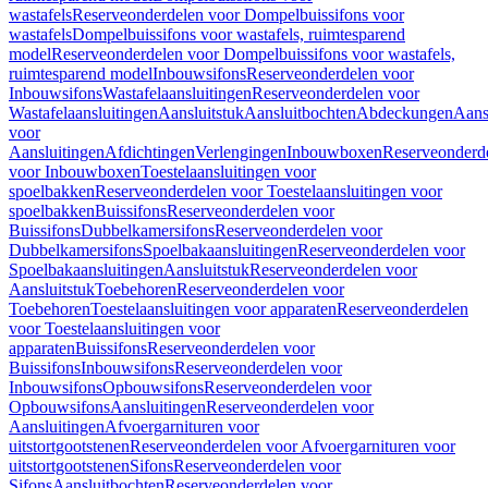
wastafels
Reserveonderdelen voor Dompelbuissifons voor
wastafels
Dompelbuissifons voor wastafels, ruimtesparend
model
Reserveonderdelen voor Dompelbuissifons voor wastafels,
ruimtesparend model
Inbouwsifons
Reserveonderdelen voor
Inbouwsifons
Wastafelaansluitingen
Reserveonderdelen voor
Wastafelaansluitingen
Aansluitstuk
Aansluitbochten
Abdeckungen
Aans
voor
Aansluitingen
Afdichtingen
Verlengingen
Inbouwboxen
Reserveonderd
voor Inbouwboxen
Toestelaansluitingen voor
spoelbakken
Reserveonderdelen voor Toestelaansluitingen voor
spoelbakken
Buissifons
Reserveonderdelen voor
Buissifons
Dubbelkamersifons
Reserveonderdelen voor
Dubbelkamersifons
Spoelbakaansluitingen
Reserveonderdelen voor
Spoelbakaansluitingen
Aansluitstuk
Reserveonderdelen voor
Aansluitstuk
Toebehoren
Reserveonderdelen voor
Toebehoren
Toestelaansluitingen voor apparaten
Reserveonderdelen
voor Toestelaansluitingen voor
apparaten
Buissifons
Reserveonderdelen voor
Buissifons
Inbouwsifons
Reserveonderdelen voor
Inbouwsifons
Opbouwsifons
Reserveonderdelen voor
Opbouwsifons
Aansluitingen
Reserveonderdelen voor
Aansluitingen
Afvoergarnituren voor
uitstortgootstenen
Reserveonderdelen voor Afvoergarnituren voor
uitstortgootstenen
Sifons
Reserveonderdelen voor
Sifons
Aansluitbochten
Reserveonderdelen voor