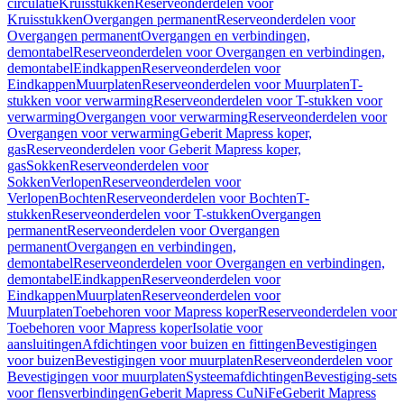
circulatie
Kruisstukken
Reserveonderdelen voor
Kruisstukken
Overgangen permanent
Reserveonderdelen voor
Overgangen permanent
Overgangen en verbindingen,
demontabel
Reserveonderdelen voor Overgangen en verbindingen,
demontabel
Eindkappen
Reserveonderdelen voor
Eindkappen
Muurplaten
Reserveonderdelen voor Muurplaten
T-
stukken voor verwarming
Reserveonderdelen voor T-stukken voor
verwarming
Overgangen voor verwarming
Reserveonderdelen voor
Overgangen voor verwarming
Geberit Mapress koper,
gas
Reserveonderdelen voor Geberit Mapress koper,
gas
Sokken
Reserveonderdelen voor
Sokken
Verlopen
Reserveonderdelen voor
Verlopen
Bochten
Reserveonderdelen voor Bochten
T-
stukken
Reserveonderdelen voor T-stukken
Overgangen
permanent
Reserveonderdelen voor Overgangen
permanent
Overgangen en verbindingen,
demontabel
Reserveonderdelen voor Overgangen en verbindingen,
demontabel
Eindkappen
Reserveonderdelen voor
Eindkappen
Muurplaten
Reserveonderdelen voor
Muurplaten
Toebehoren voor Mapress koper
Reserveonderdelen voor
Toebehoren voor Mapress koper
Isolatie voor
aansluitingen
Afdichtingen voor buizen en fittingen
Bevestigingen
voor buizen
Bevestigingen voor muurplaten
Reserveonderdelen voor
Bevestigingen voor muurplaten
Systeemafdichtingen
Bevestiging-sets
voor flensverbindingen
Geberit Mapress CuNiFe
Geberit Mapress