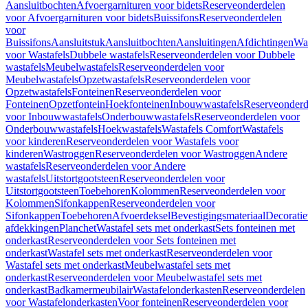
Aansluitbochten
Afvoergarnituren voor bidets
Reserveonderdelen
voor Afvoergarnituren voor bidets
Buissifons
Reserveonderdelen
voor
Buissifons
Aansluitstuk
Aansluitbochten
Aansluitingen
Afdichtingen
Was
voor Wastafels
Dubbele wastafels
Reserveonderdelen voor Dubbele
wastafels
Meubelwastafels
Reserveonderdelen voor
Meubelwastafels
Opzetwastafels
Reserveonderdelen voor
Opzetwastafels
Fonteinen
Reserveonderdelen voor
Fonteinen
Opzetfontein
Hoekfonteinen
Inbouwwastafels
Reserveonderd
voor Inbouwwastafels
Onderbouwwastafels
Reserveonderdelen voor
Onderbouwwastafels
Hoekwastafels
Wastafels Comfort
Wastafels
voor kinderen
Reserveonderdelen voor Wastafels voor
kinderen
Wastroggen
Reserveonderdelen voor Wastroggen
Andere
wastafels
Reserveonderdelen voor Andere
wastafels
Uitstortgootsteen
Reserveonderdelen voor
Uitstortgootsteen
Toebehoren
Kolommen
Reserveonderdelen voor
Kolommen
Sifonkappen
Reserveonderdelen voor
Sifonkappen
Toebehoren
Afvoerdeksel
Bevestigingsmateriaal
Decorati
afdekkingen
Planchet
Wastafel sets met onderkast
Sets fonteinen met
onderkast
Reserveonderdelen voor Sets fonteinen met
onderkast
Wastafel sets met onderkast
Reserveonderdelen voor
Wastafel sets met onderkast
Meubelwastafel sets met
onderkast
Reserveonderdelen voor Meubelwastafel sets met
onderkast
Badkamermeubilair
Wastafelonderkasten
Reserveonderdelen
voor Wastafelonderkasten
Voor fonteinen
Reserveonderdelen voor