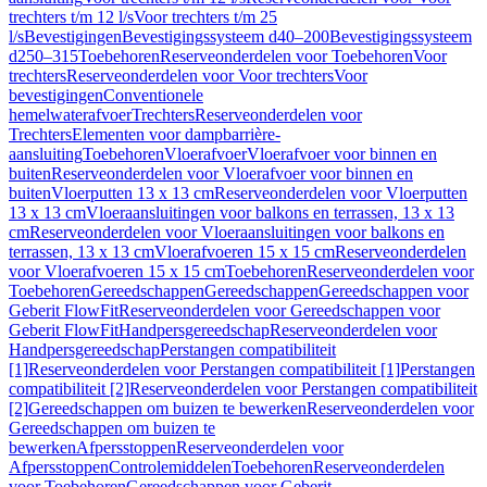
trechters t/m 12 l/s
Voor trechters t/m 25
l/s
Bevestigingen
Bevestigingssysteem d40–200
Bevestigingssysteem
d250–315
Toebehoren
Reserveonderdelen voor Toebehoren
Voor
trechters
Reserveonderdelen voor Voor trechters
Voor
bevestigingen
Conventionele
hemelwaterafvoer
Trechters
Reserveonderdelen voor
Trechters
Elementen voor dampbarrière-
aansluiting
Toebehoren
Vloerafvoer
Vloerafvoer voor binnen en
buiten
Reserveonderdelen voor Vloerafvoer voor binnen en
buiten
Vloerputten 13 x 13 cm
Reserveonderdelen voor Vloerputten
13 x 13 cm
Vloeraansluitingen voor balkons en terrassen, 13 x 13
cm
Reserveonderdelen voor Vloeraansluitingen voor balkons en
terrassen, 13 x 13 cm
Vloerafvoeren 15 x 15 cm
Reserveonderdelen
voor Vloerafvoeren 15 x 15 cm
Toebehoren
Reserveonderdelen voor
Toebehoren
Gereedschappen
Gereedschappen
Gereedschappen voor
Geberit FlowFit
Reserveonderdelen voor Gereedschappen voor
Geberit FlowFit
Handpersgereedschap
Reserveonderdelen voor
Handpersgereedschap
Perstangen compatibiliteit
[1]
Reserveonderdelen voor Perstangen compatibiliteit [1]
Perstangen
compatibiliteit [2]
Reserveonderdelen voor Perstangen compatibiliteit
[2]
Gereedschappen om buizen te bewerken
Reserveonderdelen voor
Gereedschappen om buizen te
bewerken
Afpersstoppen
Reserveonderdelen voor
Afpersstoppen
Controlemiddelen
Toebehoren
Reserveonderdelen
voor Toebehoren
Gereedschappen voor Geberit