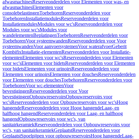
afwasmachines
Reserveonderdelen voor Elementen voor was- en
afwasmachines
Elementen voor
consolebelastingen
Toebehoren
Reserveonderdelen voor
Toebehoren
Installatiemodules
Reserveonderdelen voor
Installatiemodules
Modules voor wc's
Reserveonderdelen voor
Modules voor wc's
Modules voor
wandelementen
Beplatingen
Toebehoren
Reserveonderdelen voor
Toebehoren
Voor systeemwanden
Reserveonderdelen voor Voor
systeemwanden
Voor aanvoersystemen
Voor waterafvoer
Geberit
Kombifix
Installatie-elementen
Reserveonderdelen voor Installatie-
elementen
Elementen voor wc's
Reserveonderdelen voor Elementen
voor wc's
Elementen voor bidets
Reserveonderdelen voor Elementen
voor bidets
Elementen voor urinoirs
Reserveonderdelen voor
Elementen voor urinoirs
Elementen voor douches
Reserveonderdelen
voor Elementen voor douches
Toebehoren
Reserveonderdelen voor
Toebehoren
Voor wc-elementen
Voor
bevestigingen
Reserveonderdelen voor Voor
bevestigingen
Opbouwreservoirs
Opbouwreservoirs voor
wc's
Reserveonderdelen voor Opbouwreservoirs voor wc's
Hoog
hangende
Reserveonderdelen voor Hoog hangende
Laag- en
halfhoog hangend
Reserveonderdelen voor Laag- en halfhoog
hangend
Opbouwreservoirs voor wc's, van
sanitairkeramiek
Reserveonderdelen voor Opbouwreservoirs voor
wc's, van sanitairkeramiek
Geplaatst
Reserveonderdelen voor
Geplaatst
Spoelpijpen voor opbouwreservoirs
Hoog hangende
Laag-