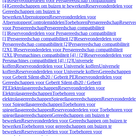
[4]
Reserveonderdelen voor Persgereedschap compatibiliteit
[4]
Gereedschappen om buizen te bewerken
Reserveonderdelen voor
Gereedschappen om buizen te
bewerken
Afpersstoppen
Reserveonderdelen voor
Afpersstoppen
Controlemiddelen
Toebehoren
Persgereedschap
Reserve
voor Persgereedschap
Persgereedschap compatibiliteit
[1]
Reserveonderdelen voor Persgereedschap compatibiliteit
[1]
Persgereedschap compatibiliteit [2]
Reserveonderdelen voor
Persgereedschap compatibiliteit [2]
Persgereedschap compatibiliteit
[2XL]
Reserveonderdelen voor Persgereedschap compatibiliteit
[2XL]
Persmachines compatibiliteit [4] / [2]
Reserveonderdelen voor
Persmachines compatibiliteit [4] / [2]
Universele
koffers
Reserveonderdelen voor Universele koffers
Universele
koffers
Reserveonderdelen voor Universele koffers
Gereedschappen
voor Geberit Silent-db20 / Geberit PE
Reserveonderdelen voor
Gereedschappen voor Geberit Silent-db20 / Geberit
PE
Elektrolasgereedschappen
Reserveonderdelen voor
Elektrolasgereedschappen
Toebehoren voor
elektrolasgereedschappen
Spiegellasgereedschappen
Reserveonderdele
voor Spiegellasgereedschappen
Toebehoren voor
spiegellasgereedschappen
Reserveonderdelen voor Toebehoren voor
spiegellasgereedschappen
Gereedschappen om buizen te
bewerken
Reserveonderdelen voor Gereedschappen om buizen te
bewerken
Toebehoren voor gereedschappen om buizen te
bewerken
Reserveonderdelen voor Toebehoren voor