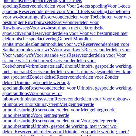
pneumatische spoelactivering
Voor 2-toets
spoeling
Reserveonderdelen voor Voor 2-toets spoeling
Voor 1-toets
spoeling
Reserveonderdelen voor Voor 1-toets spoeling
Toebehoren
voor wc-besturingen
Reserveonderdelen voor Toebehoren voor wc-
besturingen
Ruwbouwsets
Reserveonderdelen voor
Ruwbouwsets
Voor wc-besturingen met elektronische
spoelactivering
Reserveonderdelen voor Voor wc-besturingen met
elektronische spoelactivering
Geberit Monolith
sanitairmodules
Sanitairmodules voor wc's
Reserveonderdelen voor
Sanitairmodules voor wc's
Voor wand-wc's
Reserveonderdelen voor
Voor wand-wc's
Voor staande wc's
Reserveonderdelen voor Voor
staande wc's
Toebehoren
Reserveonderdelen voor
Toebehoren
Verbruiksmateriaal
Urinoirs
Urinoirs, gespoelde werking,
met spoelrand
Reserveonderdelen voor Urinoirs, gespoelde werking,
met spoelrand
Zonder deksel
Reserveonderdelen voor Zonder
deksel
Urinoirs, gespoelde werking,
spoelrandloos
Reserveonderdelen voor Urinoirs, gespoelde werking,
spoelrandloos
Voor opbouw- of
inbouwurinoirstuursysteem
Reserveonderdelen voor Voor opbouw-
of inbouwurinoirstuursysteem
Met geïntegreerde
urinoirbesturing
Reserveonderdelen voor Met geïntegreerde
urinoirbesturing
Voor geïntegreerde
urinoirbesturing
Reserveonderdelen voor Voor geïntegreerde
urinoirbesturing
Urinoirs, gespoelde werking, met / voor wc-
deksel
Reserveonderdelen voor Urinoirs, gespoelde werking, met /