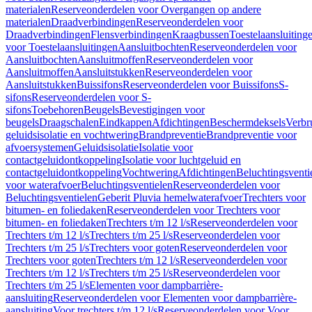
materialen
Reserveonderdelen voor Overgangen op andere
materialen
Draadverbindingen
Reserveonderdelen voor
Draadverbindingen
Flensverbindingen
Kraagbussen
Toestelaansluiting
voor Toestelaansluitingen
Aansluitbochten
Reserveonderdelen voor
Aansluitbochten
Aansluitmoffen
Reserveonderdelen voor
Aansluitmoffen
Aansluitstukken
Reserveonderdelen voor
Aansluitstukken
Buissifons
Reserveonderdelen voor Buissifons
S-
sifons
Reserveonderdelen voor S-
sifons
Toebehoren
Beugels
Bevestigingen voor
beugels
Draagschalen
Eindkappen
Afdichtingen
Beschermdeksels
Verbr
geluidsisolatie en vochtwering
Brandpreventie
Brandpreventie voor
afvoersystemen
Geluidsisolatie
Isolatie voor
contactgeluidontkoppeling
Isolatie voor luchtgeluid en
contactgeluidontkoppeling
Vochtwering
Afdichtingen
Beluchtingsventi
voor waterafvoer
Beluchtingsventielen
Reserveonderdelen voor
Beluchtingsventielen
Geberit Pluvia hemelwaterafvoer
Trechters voor
bitumen- en foliedaken
Reserveonderdelen voor Trechters voor
bitumen- en foliedaken
Trechters t/m 12 l/s
Reserveonderdelen voor
Trechters t/m 12 l/s
Trechters t/m 25 l/s
Reserveonderdelen voor
Trechters t/m 25 l/s
Trechters voor goten
Reserveonderdelen voor
Trechters voor goten
Trechters t/m 12 l/s
Reserveonderdelen voor
Trechters t/m 12 l/s
Trechters t/m 25 l/s
Reserveonderdelen voor
Trechters t/m 25 l/s
Elementen voor dampbarrière-
aansluiting
Reserveonderdelen voor Elementen voor dampbarrière-
aansluiting
Voor trechters t/m 12 l/s
Reserveonderdelen voor Voor