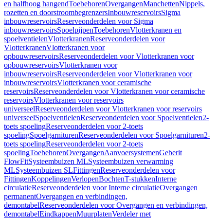
en halfhoog hangend
Toebehoren
Overgangen
Manchetten
Nippels,
rozetten en doorstroombegrenzers
Inbouwreservoirs
Sigma
inbouwreservoirs
Reserveonderdelen voor Sigma
inbouwreservoirs
Spoelpijpen
Toebehoren
Vlotterkranen en
spoelventielen
Vlotterkranen
Reserveonderdelen voor
Vlotterkranen
Vlotterkranen voor
opbouwreservoirs
Reserveonderdelen voor Vlotterkranen voor
opbouwreservoirs
Vlotterkranen voor
inbouwreservoirs
Reserveonderdelen voor Vlotterkranen voor
inbouwreservoirs
Vlotterkranen voor ceramische
reservoirs
Reserveonderdelen voor Vlotterkranen voor ceramische
reservoirs
Vlotterkranen voor reservoirs
universeel
Reserveonderdelen voor Vlotterkranen voor reservoirs
universeel
Spoelventielen
Reserveonderdelen voor Spoelventielen
2-
toets spoeling
Reserveonderdelen voor 2-toets
spoeling
Spoelgarnituren
Reserveonderdelen voor Spoelgarnituren
2-
toets spoeling
Reserveonderdelen voor 2-toets
spoeling
Toebehoren
Overgangen
Aanvoersystemen
Geberit
FlowFit
Systeembuizen ML
Systeembuizen verwarming
ML
Systeembuizen SL
Fittingen
Reserveonderdelen voor
Fittingen
Koppelingen
Verlopen
Bochten
T-stukken
Interne
circulatie
Reserveonderdelen voor Interne circulatie
Overgangen
permanent
Overgangen en verbindingen,
demontabel
Reserveonderdelen voor Overgangen en verbindingen,
demontabel
Eindkappen
Muurplaten
Verdeler met