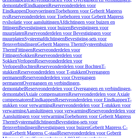
demontabel
Eindkappen
Reserveonderdelen voor
Eindkappen
Doorvoeringen
Toebehoren voor Geberit Mapress
rvs
Reserveonderdelen voor Toebehoren voor Geberit Mapress
rvs
Isolatie voor aansluitingen
Afdichtingen voor buizen en
fittingen
Bevestigingen voor buizen
Bevestigingen voor
muurplaten
Reserveonderdelen voor Bevestigingen voor
muurplaten
Systeemafdichtingen
Bevestiging-sets voor
flensverbindingen
Geberit Mapress Therm
Systeembuizen
Therm
Fittingen
Reserveonderdelen voor
Fittingen
Sokken
Reserveonderdelen voor
Sokken
Verlopen
Reserveonderdelen voor
Verlopen
Bochten
Reserveonderdelen voor Bochten
T-
stukken
Reserveonderdelen voor T-stukken
Overgangen
permanent
Reserveonderdelen voor Overgangen
permanent
Overgangen en verbindingen,
demontabel
Reserveonderdelen voor Overgangen en verbindingen,
demontabel
Axiale compensatoren
Reserveonderdelen voor Axiale
compensatoren
Eindkappen
Reserveonderdelen voor Eindkappen
T-
stukken voor verwarming
Reserveonderdelen voor T-stukken voor
verwarming
Aansluitingen voor verwarming
Reserveonderdelen voor
Aansluitingen voor verwarming
Toebehoren voor Geberit Mapress
Therm
Systeemafdichtingen
Bevestiging-sets voor
flensverbindingen
Bevestigingen voor buizen
Geberit Mapress C-
staal
Geberit Mapress C-staal
Reserveonderdelen voor Geberit