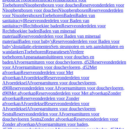
Toebehoren
Nisopbergboxen voor douches
Reserveonderdelen voor
Nisopbergboxen voor douches
Nisopbergboxen
Reserveonderdelen
voor Nisopbergboxen
Toebehoren
Baden
Baden van
sanitairacryl
Reserveonderdelen voor Baden van
sanitairacryl
Rechthoekige baden
Reserveonderdelen voor
Rechthoekige baden
Baden van mineraal
materiaal
Reserveonderdelen voor Baden van mineraal
materiaal
Baden voor baby's
Reserveonderdelen voor Baden voor
baby's
Installatie-elementen
Sets steunpoten en sets aansluitplaten en
wandankers
Toebehoren
Reparatiesets
Verdere
toebehoren
Apparaataansluitingen voor douches en
baden
Afvoergarnituren voor douchevloeren, d52
Reserveonderdelen
voor Afvoergarnituren voor douchevloeren, d52
Met
afvoerkap
Reserveonderdelen voor Met
afvoerkap
Afvoerdeksel
Reserveonderdelen voor
Afvoerdeksel
Afvoergarnituren voor douchevloeren,
d90
Reserveonderdelen voor Afvoergarnituren voor douchevloeren,
d90
Met afvoerkap
Reserveonderdelen voor Met afvoerkap
Zonder
afvoerkap
Reserveonderdelen voor Zonder
afvoerkap
Afvoerdeksel
Reserveonderdelen voor
Afvoerdeksel
Afvoergarnituren voor douchevloeren
Sestra
Reserveonderdelen voor Afvoergarnituren voor
douchevloeren Sestra
Zonder afvoerkap
Reserveonderdelen voor
Zonder afvoerkap
Afvoergarnituren voor baden,