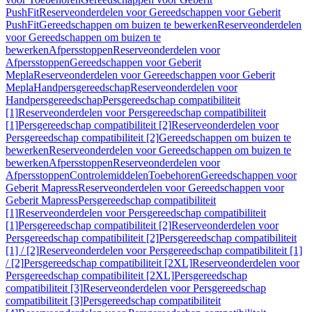
PushFit
Reserveonderdelen voor Gereedschappen voor Geberit
PushFit
Gereedschappen om buizen te bewerken
Reserveonderdelen
voor Gereedschappen om buizen te
bewerken
Afpersstoppen
Reserveonderdelen voor
Afpersstoppen
Gereedschappen voor Geberit
Mepla
Reserveonderdelen voor Gereedschappen voor Geberit
Mepla
Handpersgereedschap
Reserveonderdelen voor
Handpersgereedschap
Persgereedschap compatibiliteit
[1]
Reserveonderdelen voor Persgereedschap compatibiliteit
[1]
Persgereedschap compatibiliteit [2]
Reserveonderdelen voor
Persgereedschap compatibiliteit [2]
Gereedschappen om buizen te
bewerken
Reserveonderdelen voor Gereedschappen om buizen te
bewerken
Afpersstoppen
Reserveonderdelen voor
Afpersstoppen
Controlemiddelen
Toebehoren
Gereedschappen voor
Geberit Mapress
Reserveonderdelen voor Gereedschappen voor
Geberit Mapress
Persgereedschap compatibiliteit
[1]
Reserveonderdelen voor Persgereedschap compatibiliteit
[1]
Persgereedschap compatibiliteit [2]
Reserveonderdelen voor
Persgereedschap compatibiliteit [2]
Persgereedschap compatibiliteit
[1] / [2]
Reserveonderdelen voor Persgereedschap compatibiliteit [1]
/ [2]
Persgereedschap compatibiliteit [2XL]
Reserveonderdelen voor
Persgereedschap compatibiliteit [2XL]
Persgereedschap
compatibiliteit [3]
Reserveonderdelen voor Persgereedschap
compatibiliteit [3]
Persgereedschap compatibiliteit