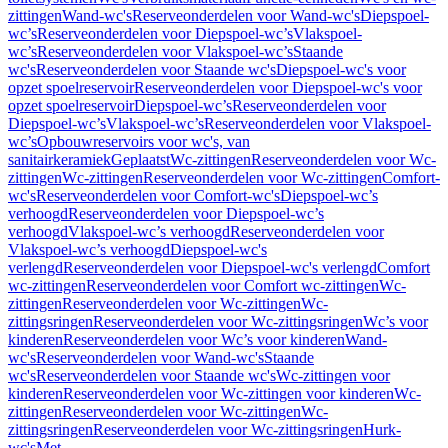
zittingen
Wand-wc's
Reserveonderdelen voor Wand-wc's
Diepspoel-
wc’s
Reserveonderdelen voor Diepspoel-wc’s
Vlakspoel-
wc’s
Reserveonderdelen voor Vlakspoel-wc’s
Staande
wc's
Reserveonderdelen voor Staande wc's
Diepspoel-wc's voor
opzet spoelreservoir
Reserveonderdelen voor Diepspoel-wc's voor
opzet spoelreservoir
Diepspoel-wc’s
Reserveonderdelen voor
Diepspoel-wc’s
Vlakspoel-wc’s
Reserveonderdelen voor Vlakspoel-
wc’s
Opbouwreservoirs voor wc's, van
sanitairkeramiek
Geplaatst
Wc-zittingen
Reserveonderdelen voor Wc-
zittingen
Wc-zittingen
Reserveonderdelen voor Wc-zittingen
Comfort-
wc's
Reserveonderdelen voor Comfort-wc's
Diepspoel-wc’s
verhoogd
Reserveonderdelen voor Diepspoel-wc’s
verhoogd
Vlakspoel-wc’s verhoogd
Reserveonderdelen voor
Vlakspoel-wc’s verhoogd
Diepspoel-wc's
verlengd
Reserveonderdelen voor Diepspoel-wc's verlengd
Comfort
wc-zittingen
Reserveonderdelen voor Comfort wc-zittingen
Wc-
zittingen
Reserveonderdelen voor Wc-zittingen
Wc-
zittingsringen
Reserveonderdelen voor Wc-zittingsringen
Wc’s voor
kinderen
Reserveonderdelen voor Wc’s voor kinderen
Wand-
wc's
Reserveonderdelen voor Wand-wc's
Staande
wc's
Reserveonderdelen voor Staande wc's
Wc-zittingen voor
kinderen
Reserveonderdelen voor Wc-zittingen voor kinderen
Wc-
zittingen
Reserveonderdelen voor Wc-zittingen
Wc-
zittingsringen
Reserveonderdelen voor Wc-zittingsringen
Hurk-
wc's
Met