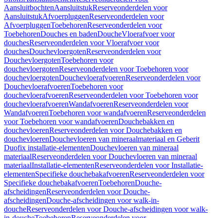
Aansluitbochten
Aansluitstuk
Reserveonderdelen voor
Aansluitstuk
Afvoerpluggen
Reserveonderdelen voor
Afvoerpluggen
Toebehoren
Reserveonderdelen voor
Toebehoren
Douches en baden
Douche
Vloerafvoer voor
douches
Reserveonderdelen voor Vloerafvoer voor
douches
Douchevloergoten
Reserveonderdelen voor
Douchevloergoten
Toebehoren voor
douchevloergoten
Reserveonderdelen voor Toebehoren voor
douchevloergoten
Douchevloerafvoeren
Reserveonderdelen voor
Douchevloerafvoeren
Toebehoren voor
douchevloerafvoeren
Reserveonderdelen voor Toebehoren voor
douchevloerafvoeren
Wandafvoeren
Reserveonderdelen voor
Wandafvoeren
Toebehoren voor wandafvoeren
Reserveonderdelen
voor Toebehoren voor wandafvoeren
Douchebakken en
douchevloeren
Reserveonderdelen voor Douchebakken en
douchevloeren
Douchevloeren van mineraalmateriaal en Geberit
Duofix installatie-elementen
Douchevloeren van mineraal
materiaal
Reserveonderdelen voor Douchevloeren van mineraal
materiaal
Installatie-elementen
Reserveonderdelen voor Installatie-
elementen
Specifieke douchebakafvoeren
Reserveonderdelen voor
Specifieke douchebakafvoeren
Toebehoren
Douche-
afscheidingen
Reserveonderdelen voor Douche-
afscheidingen
Douche-afscheidingen voor walk-in-
douche
Reserveonderdelen voor Douche-afscheidingen voor walk-
in-douche
Toebehoren
Reserveonderdelen voor