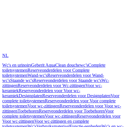
NL
Wc's en urinoirs
Geberit AquaClean douchewc’s
Complete
toiletsystemen
Reserveonderdelen voor Complete
toiletsystemen
Wand-wc's
Reserveonderdelen voor Wand-
wc's
Staande wc's
Reserveonderdelen voor Staande wc's
Wc-
zittingen
Reserveonderdelen voor Wc-zittingen
Voor wc-
keramiek
Reserveonderdelen voor Voor wc-
keramiek
Designplaten
Reserveonderdelen voor Designplaten
Voor
complete toiletsystemen
Reserveonderdelen voor Voor complete
toiletsystemen
Voor wc-zittingen
Reserveonderdelen voor Voor wc-
zittingen
Toebehoren
Reserveonderdelen voor Toebehoren
Voor
complete toiletsystemen
Voor wc-zittingen
Reserveonderdelen voor
Voor wc-zittingen
Voor wc-zittingen en complete
toiletsystemen
Wc's
Verbruiksmateriaal
Functie-eenheden
Wc's en wc-