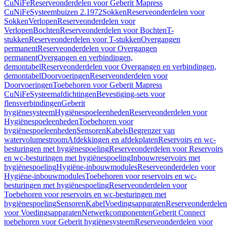
CuNiFe
Reserveonderdelen voor Geberit Mapress
CuNiFe
Systeembuizen 2.1972
Sokken
Reserveonderdelen voor
Sokken
Verlopen
Reserveonderdelen voor
Verlopen
Bochten
Reserveonderdelen voor Bochten
T-
stukken
Reserveonderdelen voor T-stukken
Overgangen
permanent
Reserveonderdelen voor Overgangen
permanent
Overgangen en verbindingen,
demontabel
Reserveonderdelen voor Overgangen en verbindingen,
demontabel
Doorvoeringen
Reserveonderdelen voor
Doorvoeringen
Toebehoren voor Geberit Mapress
CuNiFe
Systeemafdichtingen
Bevestiging-sets voor
flensverbindingen
Geberit
hygiënesysteem
Hygiënespoeleenheden
Reserveonderdelen voor
Hygiënespoeleenheden
Toebehoren voor
hygiënespoeleenheden
Sensoren
Kabels
Begrenzer van
watervolumestroom
Afdekkingen en afdekplaten
Reservoirs en wc-
besturingen met hygiënespoeling
Reserveonderdelen voor Reservoirs
en wc-besturingen met hygiënespoeling
Inbouwreservoirs met
hygiënespoeling
Hygiëne-inbouwmodules
Reserveonderdelen voor
Hygiëne-inbouwmodules
Toebehoren voor reservoirs en wc-
besturingen met hygiënespoeling
Reserveonderdelen voor
Toebehoren voor reservoirs en wc-besturingen met
hygiënespoeling
Sensoren
Kabel
Voedingsapparaten
Reserveonderdelen
voor Voedingsapparaten
Netwerkcomponenten
Geberit Connect
toebehoren voor Geberit hygiënesysteem
Reserveonderdelen voor