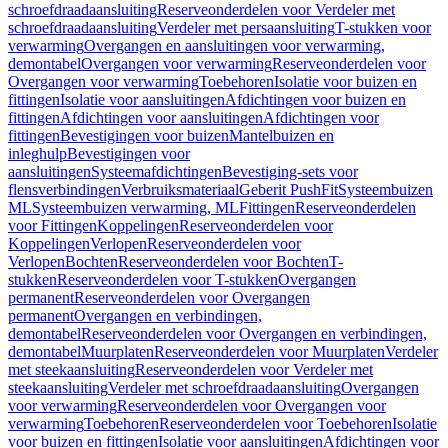
schroefdraadaansluiting
Reserveonderdelen voor Verdeler met
schroefdraadaansluiting
Verdeler met persaansluiting
T-stukken voor
verwarming
Overgangen en aansluitingen voor verwarming,
demontabel
Overgangen voor verwarming
Reserveonderdelen voor
Overgangen voor verwarming
Toebehoren
Isolatie voor buizen en
fittingen
Isolatie voor aansluitingen
Afdichtingen voor buizen en
fittingen
Afdichtingen voor aansluitingen
Afdichtingen voor
fittingen
Bevestigingen voor buizen
Mantelbuizen en
inleghulp
Bevestigingen voor
aansluitingen
Systeemafdichtingen
Bevestiging-sets voor
flensverbindingen
Verbruiksmateriaal
Geberit PushFit
Systeembuizen
ML
Systeembuizen verwarming, ML
Fittingen
Reserveonderdelen
voor Fittingen
Koppelingen
Reserveonderdelen voor
Koppelingen
Verlopen
Reserveonderdelen voor
Verlopen
Bochten
Reserveonderdelen voor Bochten
T-
stukken
Reserveonderdelen voor T-stukken
Overgangen
permanent
Reserveonderdelen voor Overgangen
permanent
Overgangen en verbindingen,
demontabel
Reserveonderdelen voor Overgangen en verbindingen,
demontabel
Muurplaten
Reserveonderdelen voor Muurplaten
Verdeler
met steekaansluiting
Reserveonderdelen voor Verdeler met
steekaansluiting
Verdeler met schroefdraadaansluiting
Overgangen
voor verwarming
Reserveonderdelen voor Overgangen voor
verwarming
Toebehoren
Reserveonderdelen voor Toebehoren
Isolatie
voor buizen en fittingen
Isolatie voor aansluitingen
Afdichtingen voor