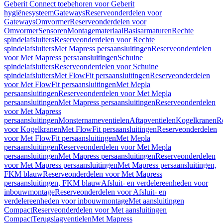
Geberit Connect toebehoren voor Geberit
hygiënesysteem
Gateways
Reserveonderdelen voor
Gateways
Omvormer
Reserveonderdelen voor
Omvormer
Sensoren
Montagemateriaal
Basisarmaturen
Rechte
spindelafsluiters
Reserveonderdelen voor Rechte
spindelafsluiters
Met Mapress persaansluitingen
Reserveonderdelen
voor Met Mapress persaansluitingen
Schuine
spindelafsluiters
Reserveonderdelen voor Schuine
spindelafsluiters
Met FlowFit persaansluitingen
Reserveonderdelen
voor Met FlowFit persaansluitingen
Met Mepla
persaansluitingen
Reserveonderdelen voor Met Mepla
persaansluitingen
Met Mapress persaansluitingen
Reserveonderdelen
voor Met Mapress
persaansluitingen
Monsternameventielen
Aftapventielen
Kogelkranen
R
voor Kogelkranen
Met FlowFit persaansluitingen
Reserveonderdelen
voor Met FlowFit persaansluitingen
Met Mepla
persaansluitingen
Reserveonderdelen voor Met Mepla
persaansluitingen
Met Mapress persaansluitingen
Reserveonderdelen
voor Met Mapress persaansluitingen
Met Mapress persaansluitingen,
FKM blauw
Reserveonderdelen voor Met Mapress
persaansluitingen, FKM blauw
Afsluit- en verdelereenheden voor
inbouwmontage
Reserveonderdelen voor Afsluit- en
verdelereenheden voor inbouwmontage
Met aansluitingen
Compact
Reserveonderdelen voor Met aansluitingen
Compact
Terugslagventielen
Met Mapress