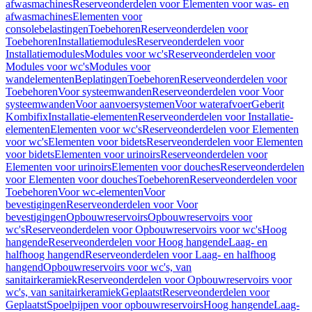
afwasmachines
Reserveonderdelen voor Elementen voor was- en
afwasmachines
Elementen voor
consolebelastingen
Toebehoren
Reserveonderdelen voor
Toebehoren
Installatiemodules
Reserveonderdelen voor
Installatiemodules
Modules voor wc's
Reserveonderdelen voor
Modules voor wc's
Modules voor
wandelementen
Beplatingen
Toebehoren
Reserveonderdelen voor
Toebehoren
Voor systeemwanden
Reserveonderdelen voor Voor
systeemwanden
Voor aanvoersystemen
Voor waterafvoer
Geberit
Kombifix
Installatie-elementen
Reserveonderdelen voor Installatie-
elementen
Elementen voor wc's
Reserveonderdelen voor Elementen
voor wc's
Elementen voor bidets
Reserveonderdelen voor Elementen
voor bidets
Elementen voor urinoirs
Reserveonderdelen voor
Elementen voor urinoirs
Elementen voor douches
Reserveonderdelen
voor Elementen voor douches
Toebehoren
Reserveonderdelen voor
Toebehoren
Voor wc-elementen
Voor
bevestigingen
Reserveonderdelen voor Voor
bevestigingen
Opbouwreservoirs
Opbouwreservoirs voor
wc's
Reserveonderdelen voor Opbouwreservoirs voor wc's
Hoog
hangende
Reserveonderdelen voor Hoog hangende
Laag- en
halfhoog hangend
Reserveonderdelen voor Laag- en halfhoog
hangend
Opbouwreservoirs voor wc's, van
sanitairkeramiek
Reserveonderdelen voor Opbouwreservoirs voor
wc's, van sanitairkeramiek
Geplaatst
Reserveonderdelen voor
Geplaatst
Spoelpijpen voor opbouwreservoirs
Hoog hangende
Laag-