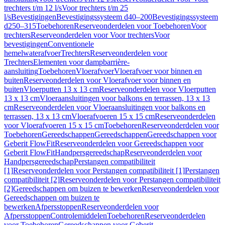
trechters t/m 12 l/s
Voor trechters t/m 25
l/s
Bevestigingen
Bevestigingssysteem d40–200
Bevestigingssysteem
d250–315
Toebehoren
Reserveonderdelen voor Toebehoren
Voor
trechters
Reserveonderdelen voor Voor trechters
Voor
bevestigingen
Conventionele
hemelwaterafvoer
Trechters
Reserveonderdelen voor
Trechters
Elementen voor dampbarrière-
aansluiting
Toebehoren
Vloerafvoer
Vloerafvoer voor binnen en
buiten
Reserveonderdelen voor Vloerafvoer voor binnen en
buiten
Vloerputten 13 x 13 cm
Reserveonderdelen voor Vloerputten
13 x 13 cm
Vloeraansluitingen voor balkons en terrassen, 13 x 13
cm
Reserveonderdelen voor Vloeraansluitingen voor balkons en
terrassen, 13 x 13 cm
Vloerafvoeren 15 x 15 cm
Reserveonderdelen
voor Vloerafvoeren 15 x 15 cm
Toebehoren
Reserveonderdelen voor
Toebehoren
Gereedschappen
Gereedschappen
Gereedschappen voor
Geberit FlowFit
Reserveonderdelen voor Gereedschappen voor
Geberit FlowFit
Handpersgereedschap
Reserveonderdelen voor
Handpersgereedschap
Perstangen compatibiliteit
[1]
Reserveonderdelen voor Perstangen compatibiliteit [1]
Perstangen
compatibiliteit [2]
Reserveonderdelen voor Perstangen compatibiliteit
[2]
Gereedschappen om buizen te bewerken
Reserveonderdelen voor
Gereedschappen om buizen te
bewerken
Afpersstoppen
Reserveonderdelen voor
Afpersstoppen
Controlemiddelen
Toebehoren
Reserveonderdelen
voor Toebehoren
Gereedschappen voor Geberit