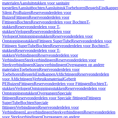
materialen
Aansluitstukken voor sanitaire
toestellen
Aansluitbochten
Aansluitstuk
Toebehoren
Beugels
Eindkappe
Silent-Pro
Buizen
Reserveonderdelen voor
Buizen
Fittingen
Reserveonderdelen voor
Fittingen
Bochten
Reserveonderdelen voor Bochten
T-
stukken
Reserveonderdelen voor T-
stukken
Verlopen
Reserveonderdelen voor
Verlopen
Ontstoppingsstukken
Reserveonderdelen voor
Ontstoppingsstukken
Fittingen SuperTube
Reserveonderdelen voor
Fittingen SuperTube
Bochten
Reserveonderdelen voor Bochten
T-
stukken
Reserveonderdelen voor T-
stukken
Verbindingen
Reserveonderdelen voor
Verbindingen
Steekverbindingen
Reserveonderdelen voor
Steekverbindingen
Klauwverbindingen
Overgangen op andere
materialen
Toebehoren
Reserveonderdelen voor
Toebehoren
Beugels
Eindkappen
Afdichtingen
Reserveonderdelen
voor Afdichtingen
Verbruiksmateriaal
Geberit
PE
Buizen
Fittingen
Reserveonderdelen voor Fittingen
Bochten
T-
stukken
Verlopen
Ontstoppingsstukken
Reserveonderdelen voor
Ontstoppingsstukken
Overgangen
Speciale
fittingen
Reserveonderdelen voor Speciale fittingen
Fittingen
SuperTube
Bochten
Speciale
fittingen
Verbindingen
Reserveonderdelen voor
Verbindingen
Lasverbindingen
Steekverbindingen
Reserveonderdelen
voor Steekverbindingen
Overgangen op andere