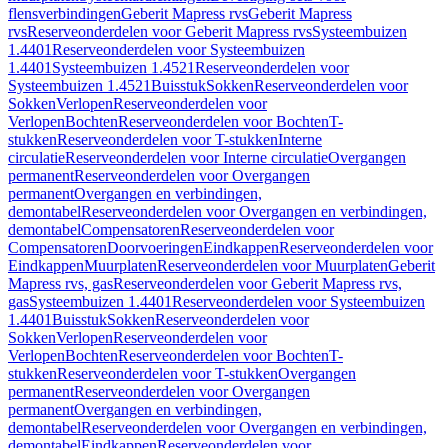
flensverbindingen
Geberit Mapress rvs
Geberit Mapress
rvs
Reserveonderdelen voor Geberit Mapress rvs
Systeembuizen
1.4401
Reserveonderdelen voor Systeembuizen
1.4401
Systeembuizen 1.4521
Reserveonderdelen voor
Systeembuizen 1.4521
Buisstuk
Sokken
Reserveonderdelen voor
Sokken
Verlopen
Reserveonderdelen voor
Verlopen
Bochten
Reserveonderdelen voor Bochten
T-
stukken
Reserveonderdelen voor T-stukken
Interne
circulatie
Reserveonderdelen voor Interne circulatie
Overgangen
permanent
Reserveonderdelen voor Overgangen
permanent
Overgangen en verbindingen,
demontabel
Reserveonderdelen voor Overgangen en verbindingen,
demontabel
Compensatoren
Reserveonderdelen voor
Compensatoren
Doorvoeringen
Eindkappen
Reserveonderdelen voor
Eindkappen
Muurplaten
Reserveonderdelen voor Muurplaten
Geberit
Mapress rvs, gas
Reserveonderdelen voor Geberit Mapress rvs,
gas
Systeembuizen 1.4401
Reserveonderdelen voor Systeembuizen
1.4401
Buisstuk
Sokken
Reserveonderdelen voor
Sokken
Verlopen
Reserveonderdelen voor
Verlopen
Bochten
Reserveonderdelen voor Bochten
T-
stukken
Reserveonderdelen voor T-stukken
Overgangen
permanent
Reserveonderdelen voor Overgangen
permanent
Overgangen en verbindingen,
demontabel
Reserveonderdelen voor Overgangen en verbindingen,
demontabel
Eindkappen
Reserveonderdelen voor