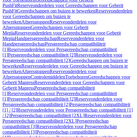
PushFit
Reserveonderdelen voor Gereedschappen voor Geberit
PushFit
Gereedschappen om buizen te bewerken
Reserveonderdelen
voor Gereedschappen om buizen te
bewerken
Afpersstoppen
Reserveonderdelen voor
Afpersstoppen
Gereedschappen voor Geberit
Mepla
Reserveonderdelen voor Gereedschappen voor Geberit
Mepla
Handpersgereedschap
Reserveonderdelen voor
Handpersgereedschap
Persgereedschap compatibiliteit
[1]
Reserveonderdelen voor Persgereedschap compatibiliteit
[1]
Persgereedschap compatibiliteit [2]
Reserveonderdelen voor
Persgereedschap compatibiliteit [2]
Gereedschappen om buizen te
bewerken
Reserveonderdelen voor Gereedschappen om buizen te
bewerken
Afpersstoppen
Reserveonderdelen voor
Afpersstoppen
Controlemiddelen
Toebehoren
Gereedschappen voor
Geberit Mapress
Reserveonderdelen voor Gereedschappen voor
Geberit Mapress
Persgereedschap compatibiliteit
[1]
Reserveonderdelen voor Persgereedschap compatibiliteit
[1]
Persgereedschap compatibiliteit [2]
Reserveonderdelen voor
Persgereedschap compatibiliteit [2]
Persgereedschap compatibiliteit
[1] / [2]
Reserveonderdelen voor Persgereedschap compatibiliteit [1]
/ [2]
Persgereedschap compatibiliteit [2XL]
Reserveonderdelen voor
Persgereedschap compatibiliteit [2XL]
Persgereedschap
compatibiliteit [3]
Reserveonderdelen voor Persgereedschap
compatibiliteit [3]
Persgereedschap compatibiliteit