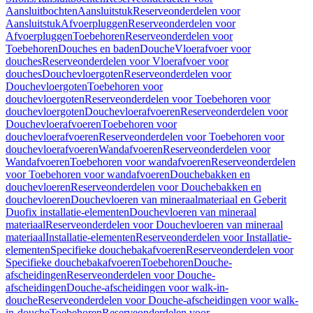
Aansluitbochten
Aansluitstuk
Reserveonderdelen voor
Aansluitstuk
Afvoerpluggen
Reserveonderdelen voor
Afvoerpluggen
Toebehoren
Reserveonderdelen voor
Toebehoren
Douches en baden
Douche
Vloerafvoer voor
douches
Reserveonderdelen voor Vloerafvoer voor
douches
Douchevloergoten
Reserveonderdelen voor
Douchevloergoten
Toebehoren voor
douchevloergoten
Reserveonderdelen voor Toebehoren voor
douchevloergoten
Douchevloerafvoeren
Reserveonderdelen voor
Douchevloerafvoeren
Toebehoren voor
douchevloerafvoeren
Reserveonderdelen voor Toebehoren voor
douchevloerafvoeren
Wandafvoeren
Reserveonderdelen voor
Wandafvoeren
Toebehoren voor wandafvoeren
Reserveonderdelen
voor Toebehoren voor wandafvoeren
Douchebakken en
douchevloeren
Reserveonderdelen voor Douchebakken en
douchevloeren
Douchevloeren van mineraalmateriaal en Geberit
Duofix installatie-elementen
Douchevloeren van mineraal
materiaal
Reserveonderdelen voor Douchevloeren van mineraal
materiaal
Installatie-elementen
Reserveonderdelen voor Installatie-
elementen
Specifieke douchebakafvoeren
Reserveonderdelen voor
Specifieke douchebakafvoeren
Toebehoren
Douche-
afscheidingen
Reserveonderdelen voor Douche-
afscheidingen
Douche-afscheidingen voor walk-in-
douche
Reserveonderdelen voor Douche-afscheidingen voor walk-
in-douche
Toebehoren
Reserveonderdelen voor