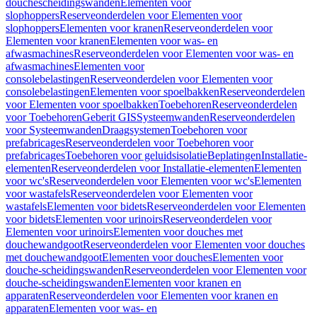
douchescheidingswanden
Elementen voor
slophoppers
Reserveonderdelen voor Elementen voor
slophoppers
Elementen voor kranen
Reserveonderdelen voor
Elementen voor kranen
Elementen voor was- en
afwasmachines
Reserveonderdelen voor Elementen voor was- en
afwasmachines
Elementen voor
consolebelastingen
Reserveonderdelen voor Elementen voor
consolebelastingen
Elementen voor spoelbakken
Reserveonderdelen
voor Elementen voor spoelbakken
Toebehoren
Reserveonderdelen
voor Toebehoren
Geberit GIS
Systeemwanden
Reserveonderdelen
voor Systeemwanden
Draagsystemen
Toebehoren voor
prefabricages
Reserveonderdelen voor Toebehoren voor
prefabricages
Toebehoren voor geluidsisolatie
Beplatingen
Installatie-
elementen
Reserveonderdelen voor Installatie-elementen
Elementen
voor wc's
Reserveonderdelen voor Elementen voor wc's
Elementen
voor wastafels
Reserveonderdelen voor Elementen voor
wastafels
Elementen voor bidets
Reserveonderdelen voor Elementen
voor bidets
Elementen voor urinoirs
Reserveonderdelen voor
Elementen voor urinoirs
Elementen voor douches met
douchewandgoot
Reserveonderdelen voor Elementen voor douches
met douchewandgoot
Elementen voor douches
Elementen voor
douche-scheidingswanden
Reserveonderdelen voor Elementen voor
douche-scheidingswanden
Elementen voor kranen en
apparaten
Reserveonderdelen voor Elementen voor kranen en
apparaten
Elementen voor was- en