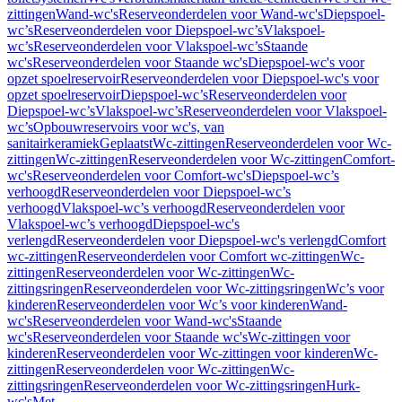
zittingen
Wand-wc's
Reserveonderdelen voor Wand-wc's
Diepspoel-
wc’s
Reserveonderdelen voor Diepspoel-wc’s
Vlakspoel-
wc’s
Reserveonderdelen voor Vlakspoel-wc’s
Staande
wc's
Reserveonderdelen voor Staande wc's
Diepspoel-wc's voor
opzet spoelreservoir
Reserveonderdelen voor Diepspoel-wc's voor
opzet spoelreservoir
Diepspoel-wc’s
Reserveonderdelen voor
Diepspoel-wc’s
Vlakspoel-wc’s
Reserveonderdelen voor Vlakspoel-
wc’s
Opbouwreservoirs voor wc's, van
sanitairkeramiek
Geplaatst
Wc-zittingen
Reserveonderdelen voor Wc-
zittingen
Wc-zittingen
Reserveonderdelen voor Wc-zittingen
Comfort-
wc's
Reserveonderdelen voor Comfort-wc's
Diepspoel-wc’s
verhoogd
Reserveonderdelen voor Diepspoel-wc’s
verhoogd
Vlakspoel-wc’s verhoogd
Reserveonderdelen voor
Vlakspoel-wc’s verhoogd
Diepspoel-wc's
verlengd
Reserveonderdelen voor Diepspoel-wc's verlengd
Comfort
wc-zittingen
Reserveonderdelen voor Comfort wc-zittingen
Wc-
zittingen
Reserveonderdelen voor Wc-zittingen
Wc-
zittingsringen
Reserveonderdelen voor Wc-zittingsringen
Wc’s voor
kinderen
Reserveonderdelen voor Wc’s voor kinderen
Wand-
wc's
Reserveonderdelen voor Wand-wc's
Staande
wc's
Reserveonderdelen voor Staande wc's
Wc-zittingen voor
kinderen
Reserveonderdelen voor Wc-zittingen voor kinderen
Wc-
zittingen
Reserveonderdelen voor Wc-zittingen
Wc-
zittingsringen
Reserveonderdelen voor Wc-zittingsringen
Hurk-
wc's
Met