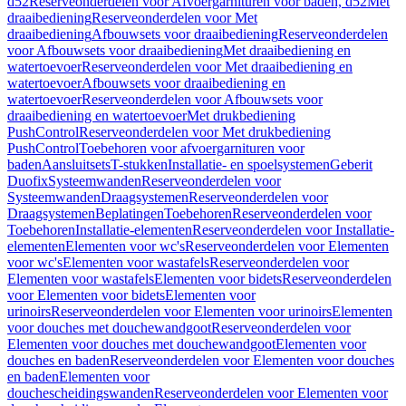
d52
Reserveonderdelen voor Afvoergarnituren voor baden, d52
Met
draaibediening
Reserveonderdelen voor Met
draaibediening
Afbouwsets voor draaibediening
Reserveonderdelen
voor Afbouwsets voor draaibediening
Met draaibediening en
watertoevoer
Reserveonderdelen voor Met draaibediening en
watertoevoer
Afbouwsets voor draaibediening en
watertoevoer
Reserveonderdelen voor Afbouwsets voor
draaibediening en watertoevoer
Met drukbediening
PushControl
Reserveonderdelen voor Met drukbediening
PushControl
Toebehoren voor afvoergarnituren voor
baden
Aansluitsets
T-stukken
Installatie- en spoelsystemen
Geberit
Duofix
Systeemwanden
Reserveonderdelen voor
Systeemwanden
Draagsystemen
Reserveonderdelen voor
Draagsystemen
Beplatingen
Toebehoren
Reserveonderdelen voor
Toebehoren
Installatie-elementen
Reserveonderdelen voor Installatie-
elementen
Elementen voor wc's
Reserveonderdelen voor Elementen
voor wc's
Elementen voor wastafels
Reserveonderdelen voor
Elementen voor wastafels
Elementen voor bidets
Reserveonderdelen
voor Elementen voor bidets
Elementen voor
urinoirs
Reserveonderdelen voor Elementen voor urinoirs
Elementen
voor douches met douchewandgoot
Reserveonderdelen voor
Elementen voor douches met douchewandgoot
Elementen voor
douches en baden
Reserveonderdelen voor Elementen voor douches
en baden
Elementen voor
douchescheidingswanden
Reserveonderdelen voor Elementen voor