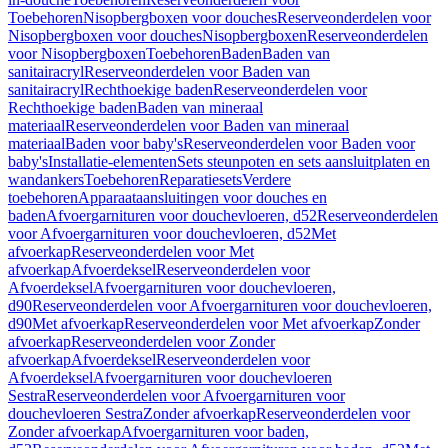
Toebehoren
Nisopbergboxen voor douches
Reserveonderdelen voor
Nisopbergboxen voor douches
Nisopbergboxen
Reserveonderdelen
voor Nisopbergboxen
Toebehoren
Baden
Baden van
sanitairacryl
Reserveonderdelen voor Baden van
sanitairacryl
Rechthoekige baden
Reserveonderdelen voor
Rechthoekige baden
Baden van mineraal
materiaal
Reserveonderdelen voor Baden van mineraal
materiaal
Baden voor baby's
Reserveonderdelen voor Baden voor
baby's
Installatie-elementen
Sets steunpoten en sets aansluitplaten en
wandankers
Toebehoren
Reparatiesets
Verdere
toebehoren
Apparaataansluitingen voor douches en
baden
Afvoergarnituren voor douchevloeren, d52
Reserveonderdelen
voor Afvoergarnituren voor douchevloeren, d52
Met
afvoerkap
Reserveonderdelen voor Met
afvoerkap
Afvoerdeksel
Reserveonderdelen voor
Afvoerdeksel
Afvoergarnituren voor douchevloeren,
d90
Reserveonderdelen voor Afvoergarnituren voor douchevloeren,
d90
Met afvoerkap
Reserveonderdelen voor Met afvoerkap
Zonder
afvoerkap
Reserveonderdelen voor Zonder
afvoerkap
Afvoerdeksel
Reserveonderdelen voor
Afvoerdeksel
Afvoergarnituren voor douchevloeren
Sestra
Reserveonderdelen voor Afvoergarnituren voor
douchevloeren Sestra
Zonder afvoerkap
Reserveonderdelen voor
Zonder afvoerkap
Afvoergarnituren voor baden,