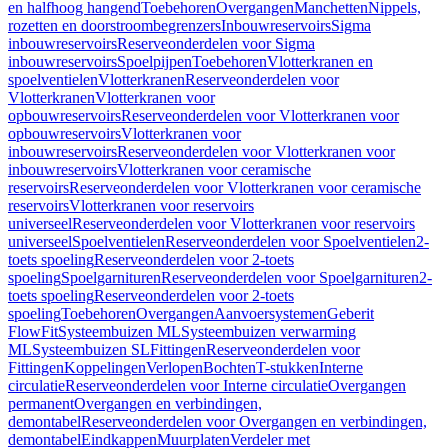
en halfhoog hangend
Toebehoren
Overgangen
Manchetten
Nippels,
rozetten en doorstroombegrenzers
Inbouwreservoirs
Sigma
inbouwreservoirs
Reserveonderdelen voor Sigma
inbouwreservoirs
Spoelpijpen
Toebehoren
Vlotterkranen en
spoelventielen
Vlotterkranen
Reserveonderdelen voor
Vlotterkranen
Vlotterkranen voor
opbouwreservoirs
Reserveonderdelen voor Vlotterkranen voor
opbouwreservoirs
Vlotterkranen voor
inbouwreservoirs
Reserveonderdelen voor Vlotterkranen voor
inbouwreservoirs
Vlotterkranen voor ceramische
reservoirs
Reserveonderdelen voor Vlotterkranen voor ceramische
reservoirs
Vlotterkranen voor reservoirs
universeel
Reserveonderdelen voor Vlotterkranen voor reservoirs
universeel
Spoelventielen
Reserveonderdelen voor Spoelventielen
2-
toets spoeling
Reserveonderdelen voor 2-toets
spoeling
Spoelgarnituren
Reserveonderdelen voor Spoelgarnituren
2-
toets spoeling
Reserveonderdelen voor 2-toets
spoeling
Toebehoren
Overgangen
Aanvoersystemen
Geberit
FlowFit
Systeembuizen ML
Systeembuizen verwarming
ML
Systeembuizen SL
Fittingen
Reserveonderdelen voor
Fittingen
Koppelingen
Verlopen
Bochten
T-stukken
Interne
circulatie
Reserveonderdelen voor Interne circulatie
Overgangen
permanent
Overgangen en verbindingen,
demontabel
Reserveonderdelen voor Overgangen en verbindingen,
demontabel
Eindkappen
Muurplaten
Verdeler met