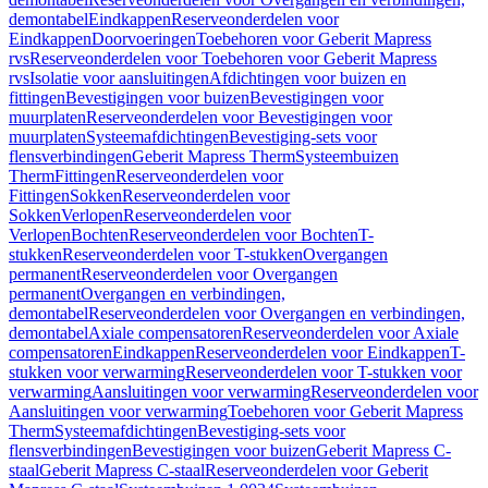
demontabel
Eindkappen
Reserveonderdelen voor
Eindkappen
Doorvoeringen
Toebehoren voor Geberit Mapress
rvs
Reserveonderdelen voor Toebehoren voor Geberit Mapress
rvs
Isolatie voor aansluitingen
Afdichtingen voor buizen en
fittingen
Bevestigingen voor buizen
Bevestigingen voor
muurplaten
Reserveonderdelen voor Bevestigingen voor
muurplaten
Systeemafdichtingen
Bevestiging-sets voor
flensverbindingen
Geberit Mapress Therm
Systeembuizen
Therm
Fittingen
Reserveonderdelen voor
Fittingen
Sokken
Reserveonderdelen voor
Sokken
Verlopen
Reserveonderdelen voor
Verlopen
Bochten
Reserveonderdelen voor Bochten
T-
stukken
Reserveonderdelen voor T-stukken
Overgangen
permanent
Reserveonderdelen voor Overgangen
permanent
Overgangen en verbindingen,
demontabel
Reserveonderdelen voor Overgangen en verbindingen,
demontabel
Axiale compensatoren
Reserveonderdelen voor Axiale
compensatoren
Eindkappen
Reserveonderdelen voor Eindkappen
T-
stukken voor verwarming
Reserveonderdelen voor T-stukken voor
verwarming
Aansluitingen voor verwarming
Reserveonderdelen voor
Aansluitingen voor verwarming
Toebehoren voor Geberit Mapress
Therm
Systeemafdichtingen
Bevestiging-sets voor
flensverbindingen
Bevestigingen voor buizen
Geberit Mapress C-
staal
Geberit Mapress C-staal
Reserveonderdelen voor Geberit