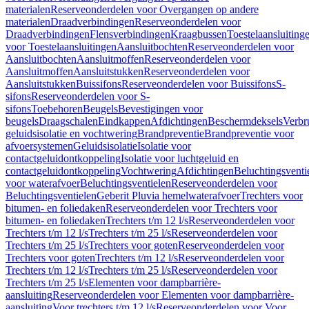
materialen
Reserveonderdelen voor Overgangen op andere
materialen
Draadverbindingen
Reserveonderdelen voor
Draadverbindingen
Flensverbindingen
Kraagbussen
Toestelaansluiting
voor Toestelaansluitingen
Aansluitbochten
Reserveonderdelen voor
Aansluitbochten
Aansluitmoffen
Reserveonderdelen voor
Aansluitmoffen
Aansluitstukken
Reserveonderdelen voor
Aansluitstukken
Buissifons
Reserveonderdelen voor Buissifons
S-
sifons
Reserveonderdelen voor S-
sifons
Toebehoren
Beugels
Bevestigingen voor
beugels
Draagschalen
Eindkappen
Afdichtingen
Beschermdeksels
Verbr
geluidsisolatie en vochtwering
Brandpreventie
Brandpreventie voor
afvoersystemen
Geluidsisolatie
Isolatie voor
contactgeluidontkoppeling
Isolatie voor luchtgeluid en
contactgeluidontkoppeling
Vochtwering
Afdichtingen
Beluchtingsventi
voor waterafvoer
Beluchtingsventielen
Reserveonderdelen voor
Beluchtingsventielen
Geberit Pluvia hemelwaterafvoer
Trechters voor
bitumen- en foliedaken
Reserveonderdelen voor Trechters voor
bitumen- en foliedaken
Trechters t/m 12 l/s
Reserveonderdelen voor
Trechters t/m 12 l/s
Trechters t/m 25 l/s
Reserveonderdelen voor
Trechters t/m 25 l/s
Trechters voor goten
Reserveonderdelen voor
Trechters voor goten
Trechters t/m 12 l/s
Reserveonderdelen voor
Trechters t/m 12 l/s
Trechters t/m 25 l/s
Reserveonderdelen voor
Trechters t/m 25 l/s
Elementen voor dampbarrière-
aansluiting
Reserveonderdelen voor Elementen voor dampbarrière-
aansluiting
Voor trechters t/m 12 l/s
Reserveonderdelen voor Voor