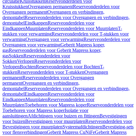
circulatie
Kruisstukken
Reserveonderdelen voor
Kruisstukken
Overgangen permanent
Reserveonderdelen voor
Overgangen permanent
Overgangen en verbindingen,
demontabel
Reserveonderdelen voor Overgangen en verbindingen,
demontabel
Eindkappen
Reserveonderdelen voor
Eindkappen
Muurplaten
Reserveonderdelen voor Muurplaten
T-
stukken voor verwarming
Reserveonderdelen voor T-stukken voor
verwarming
Overgangen voor verwarming
Reserveonderdelen voor
Overgangen voor verwarming
Geberit Mapress koper,
gas
Reserveonderdelen voor Geberit Mapress koper,
gas
Sokken
Reserveonderdelen voor
Sokken
Verlopen
Reserveonderdelen voor
Verlopen
Bochten
Reserveonderdelen voor Bochten
T-
stukken
Reserveonderdelen voor T-stukken
Overgangen
permanent
Reserveonderdelen voor Overgangen
permanent
Overgangen en verbindingen,
demontabel
Reserveonderdelen voor Overgangen en verbindingen,
demontabel
Eindkappen
Reserveonderdelen voor
Eindkappen
Muurplaten
Reserveonderdelen voor
Muurplaten
Toebehoren voor Mapress koper
Reserveonderdelen voor
Toebehoren voor Mapress koper
Isolatie voor
aansluitingen
Afdichtingen voor buizen en fittingen
Bevestigingen
voor buizen
Bevestigingen voor muurplaten
Reserveonderdelen voor
Bevestigingen voor muurplaten
Systeemafdichtingen
Bevestiging-sets
voor flensverbindingen
Geberit Mapress CuNiFe
Geberit Mapress