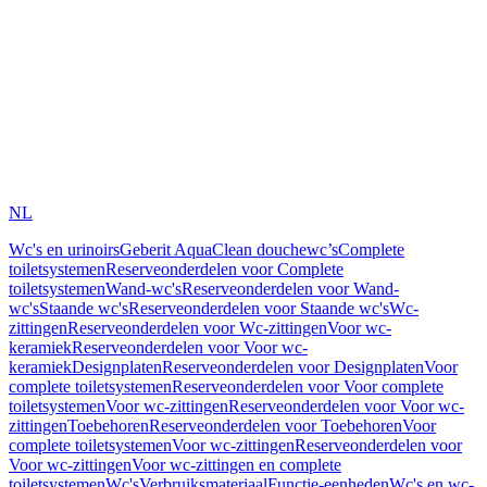
NL
Wc's en urinoirs
Geberit AquaClean douchewc’s
Complete
toiletsystemen
Reserveonderdelen voor Complete
toiletsystemen
Wand-wc's
Reserveonderdelen voor Wand-
wc's
Staande wc's
Reserveonderdelen voor Staande wc's
Wc-
zittingen
Reserveonderdelen voor Wc-zittingen
Voor wc-
keramiek
Reserveonderdelen voor Voor wc-
keramiek
Designplaten
Reserveonderdelen voor Designplaten
Voor
complete toiletsystemen
Reserveonderdelen voor Voor complete
toiletsystemen
Voor wc-zittingen
Reserveonderdelen voor Voor wc-
zittingen
Toebehoren
Reserveonderdelen voor Toebehoren
Voor
complete toiletsystemen
Voor wc-zittingen
Reserveonderdelen voor
Voor wc-zittingen
Voor wc-zittingen en complete
toiletsystemen
Wc's
Verbruiksmateriaal
Functie-eenheden
Wc's en wc-