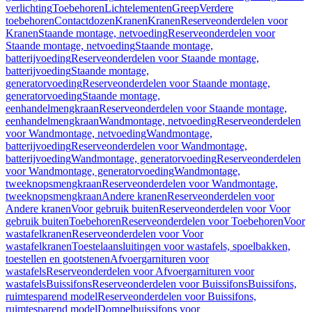
verlichting
Toebehoren
Lichtelementen
Greep
Verdere
toebehoren
Contactdozen
Kranen
Kranen
Reserveonderdelen voor
Kranen
Staande montage, netvoeding
Reserveonderdelen voor
Staande montage, netvoeding
Staande montage,
batterijvoeding
Reserveonderdelen voor Staande montage,
batterijvoeding
Staande montage,
generatorvoeding
Reserveonderdelen voor Staande montage,
generatorvoeding
Staande montage,
eenhandelmengkraan
Reserveonderdelen voor Staande montage,
eenhandelmengkraan
Wandmontage, netvoeding
Reserveonderdelen
voor Wandmontage, netvoeding
Wandmontage,
batterijvoeding
Reserveonderdelen voor Wandmontage,
batterijvoeding
Wandmontage, generatorvoeding
Reserveonderdelen
voor Wandmontage, generatorvoeding
Wandmontage,
tweeknopsmengkraan
Reserveonderdelen voor Wandmontage,
tweeknopsmengkraan
Andere kranen
Reserveonderdelen voor
Andere kranen
Voor gebruik buiten
Reserveonderdelen voor Voor
gebruik buiten
Toebehoren
Reserveonderdelen voor Toebehoren
Voor
wastafelkranen
Reserveonderdelen voor Voor
wastafelkranen
Toestelaansluitingen voor wastafels, spoelbakken,
toestellen en gootstenen
Afvoergarnituren voor
wastafels
Reserveonderdelen voor Afvoergarnituren voor
wastafels
Buissifons
Reserveonderdelen voor Buissifons
Buissifons,
ruimtesparend model
Reserveonderdelen voor Buissifons,
ruimtesparend model
Dompelbuissifons voor