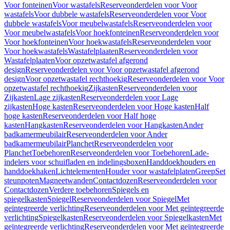
Voor fonteinen
Voor wastafels
Reserveonderdelen voor Voor
wastafels
Voor dubbele wastafels
Reserveonderdelen voor Voor
dubbele wastafels
Voor meubelwastafels
Reserveonderdelen voor
Voor meubelwastafels
Voor hoekfonteinen
Reserveonderdelen voor
Voor hoekfonteinen
Voor hoekwastafels
Reserveonderdelen voor
Voor hoekwastafels
Wastafelplaaten
Reserveonderdelen voor
Wastafelplaaten
Voor opzetwastafel afgerond
design
Reserveonderdelen voor Voor opzetwastafel afgerond
design
Voor opzetwastafel rechthoekig
Reserveonderdelen voor Voor
opzetwastafel rechthoekig
Zijkasten
Reserveonderdelen voor
Zijkasten
Lage zijkasten
Reserveonderdelen voor Lage
zijkasten
Hoge kasten
Reserveonderdelen voor Hoge kasten
Half
hoge kasten
Reserveonderdelen voor Half hoge
kasten
Hangkasten
Reserveonderdelen voor Hangkasten
Ander
badkamermeubilair
Reserveonderdelen voor Ander
badkamermeubilair
Planchet
Reserveonderdelen voor
Planchet
Toebehoren
Reserveonderdelen voor Toebehoren
Lade-
indelers voor schuifladen en indelingsboxen
Handdoekhouders en
handdoekhaken
Lichtelementen
Houder voor wastafelplaten
Greep
Set
steunpoten
Magneetwanden
Contactdozen
Reserveonderdelen voor
Contactdozen
Verdere toebehoren
Spiegels en
spiegelkasten
Spiegel
Reserveonderdelen voor Spiegel
Met
geïntegreerde verlichting
Reserveonderdelen voor Met geïntegreerde
verlichting
Spiegelkasten
Reserveonderdelen voor Spiegelkasten
Met
geïntegreerde verlichting
Reserveonderdelen voor Met geïntegreerde