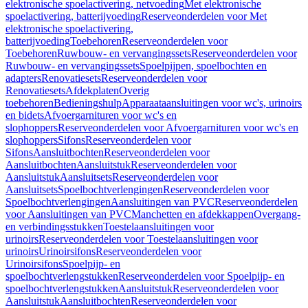
elektronische spoelactivering, netvoeding
Met elektronische
spoelactivering, batterijvoeding
Reserveonderdelen voor Met
elektronische spoelactivering,
batterijvoeding
Toebehoren
Reserveonderdelen voor
Toebehoren
Ruwbouw- en vervangingssets
Reserveonderdelen voor
Ruwbouw- en vervangingssets
Spoelpijpen, spoelbochten en
adapters
Renovatiesets
Reserveonderdelen voor
Renovatiesets
Afdekplaten
Overig
toebehoren
Bedieningshulp
Apparaataansluitingen voor wc's, urinoirs
en bidets
Afvoergarnituren voor wc's en
slophoppers
Reserveonderdelen voor Afvoergarnituren voor wc's en
slophoppers
Sifons
Reserveonderdelen voor
Sifons
Aansluitbochten
Reserveonderdelen voor
Aansluitbochten
Aansluitstuk
Reserveonderdelen voor
Aansluitstuk
Aansluitsets
Reserveonderdelen voor
Aansluitsets
Spoelbochtverlengingen
Reserveonderdelen voor
Spoelbochtverlengingen
Aansluitingen van PVC
Reserveonderdelen
voor Aansluitingen van PVC
Manchetten en afdekkappen
Overgang-
en verbindingsstukken
Toestelaansluitingen voor
urinoirs
Reserveonderdelen voor Toestelaansluitingen voor
urinoirs
Urinoirsifons
Reserveonderdelen voor
Urinoirsifons
Spoelpijp- en
spoelbochtverlengstukken
Reserveonderdelen voor Spoelpijp- en
spoelbochtverlengstukken
Aansluitstuk
Reserveonderdelen voor
Aansluitstuk
Aansluitbochten
Reserveonderdelen voor