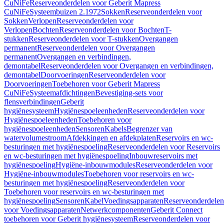
CuNiFe
Reserveonderdelen voor Geberit Mapress
CuNiFe
Systeembuizen 2.1972
Sokken
Reserveonderdelen voor
Sokken
Verlopen
Reserveonderdelen voor
Verlopen
Bochten
Reserveonderdelen voor Bochten
T-
stukken
Reserveonderdelen voor T-stukken
Overgangen
permanent
Reserveonderdelen voor Overgangen
permanent
Overgangen en verbindingen,
demontabel
Reserveonderdelen voor Overgangen en verbindingen,
demontabel
Doorvoeringen
Reserveonderdelen voor
Doorvoeringen
Toebehoren voor Geberit Mapress
CuNiFe
Systeemafdichtingen
Bevestiging-sets voor
flensverbindingen
Geberit
hygiënesysteem
Hygiënespoeleenheden
Reserveonderdelen voor
Hygiënespoeleenheden
Toebehoren voor
hygiënespoeleenheden
Sensoren
Kabels
Begrenzer van
watervolumestroom
Afdekkingen en afdekplaten
Reservoirs en wc-
besturingen met hygiënespoeling
Reserveonderdelen voor Reservoirs
en wc-besturingen met hygiënespoeling
Inbouwreservoirs met
hygiënespoeling
Hygiëne-inbouwmodules
Reserveonderdelen voor
Hygiëne-inbouwmodules
Toebehoren voor reservoirs en wc-
besturingen met hygiënespoeling
Reserveonderdelen voor
Toebehoren voor reservoirs en wc-besturingen met
hygiënespoeling
Sensoren
Kabel
Voedingsapparaten
Reserveonderdelen
voor Voedingsapparaten
Netwerkcomponenten
Geberit Connect
toebehoren voor Geberit hygiënesysteem
Reserveonderdelen voor