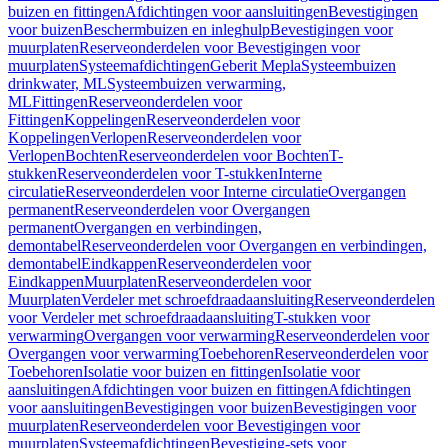
buizen en fittingen
Afdichtingen voor aansluitingen
Bevestigingen
voor buizen
Beschermbuizen en inleghulp
Bevestigingen voor
muurplaten
Reserveonderdelen voor Bevestigingen voor
muurplaten
Systeemafdichtingen
Geberit Mepla
Systeembuizen
drinkwater, ML
Systeembuizen verwarming,
ML
Fittingen
Reserveonderdelen voor
Fittingen
Koppelingen
Reserveonderdelen voor
Koppelingen
Verlopen
Reserveonderdelen voor
Verlopen
Bochten
Reserveonderdelen voor Bochten
T-
stukken
Reserveonderdelen voor T-stukken
Interne
circulatie
Reserveonderdelen voor Interne circulatie
Overgangen
permanent
Reserveonderdelen voor Overgangen
permanent
Overgangen en verbindingen,
demontabel
Reserveonderdelen voor Overgangen en verbindingen,
demontabel
Eindkappen
Reserveonderdelen voor
Eindkappen
Muurplaten
Reserveonderdelen voor
Muurplaten
Verdeler met schroefdraadaansluiting
Reserveonderdelen
voor Verdeler met schroefdraadaansluiting
T-stukken voor
verwarming
Overgangen voor verwarming
Reserveonderdelen voor
Overgangen voor verwarming
Toebehoren
Reserveonderdelen voor
Toebehoren
Isolatie voor buizen en fittingen
Isolatie voor
aansluitingen
Afdichtingen voor buizen en fittingen
Afdichtingen
voor aansluitingen
Bevestigingen voor buizen
Bevestigingen voor
muurplaten
Reserveonderdelen voor Bevestigingen voor
muurplaten
Systeemafdichtingen
Bevestiging-sets voor