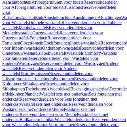
Aansluitbochten
Afvoergarnituren voor bidets
Reserveonderdelen
voor Afvoergarnituren voor bidets
Buissifons
Reserveonderdelen
voor
Buissifons
Aansluitstuk
Aansluitbochten
Aansluitingen
Afdichtingen
Was
voor Wastafels
Dubbele wastafels
Reserveonderdelen voor Dubbele
wastafels
Meubelwastafels
Reserveonderdelen voor
Meubelwastafels
Opzetwastafels
Reserveonderdelen voor
Opzetwastafels
Fonteinen
Reserveonderdelen voor
Fonteinen
Opzetfontein
Hoekfonteinen
Inbouwwastafels
Reserveonderd
voor Inbouwwastafels
Onderbouwwastafels
Reserveonderdelen voor
Onderbouwwastafels
Hoekwastafels
Wastafels Comfort
Wastafels
voor kinderen
Reserveonderdelen voor Wastafels voor
kinderen
Wastroggen
Reserveonderdelen voor Wastroggen
Andere
wastafels
Reserveonderdelen voor Andere
wastafels
Uitstortgootsteen
Reserveonderdelen voor
Uitstortgootsteen
Toebehoren
Kolommen
Reserveonderdelen voor
Kolommen
Sifonkappen
Reserveonderdelen voor
Sifonkappen
Toebehoren
Afvoerdeksel
Bevestigingsmateriaal
Decorati
afdekkingen
Planchet
Wastafel sets met onderkast
Sets fonteinen met
onderkast
Reserveonderdelen voor Sets fonteinen met
onderkast
Wastafel sets met onderkast
Reserveonderdelen voor
Wastafel sets met onderkast
Meubelwastafel sets met
onderkast
Reserveonderdelen voor Meubelwastafel sets met
onderkast
Badkamermeubilair
Wastafelonderkasten
Reserveonderdelen
voor Wastafelonderkasten
Voor fonteinen
Reserveonderdelen voor