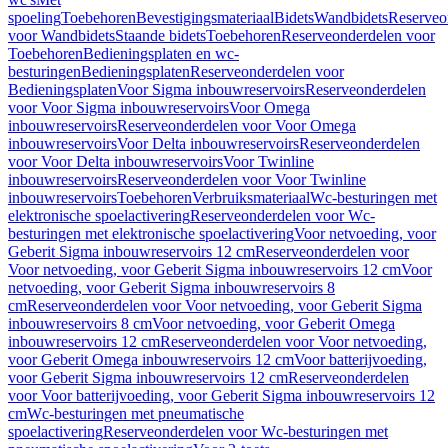
spoeling
Toebehoren
Bevestigingsmateriaal
Bidets
Wandbidets
Reserveo
voor Wandbidets
Staande bidets
Toebehoren
Reserveonderdelen voor
Toebehoren
Bedieningsplaten en wc-
besturingen
Bedieningsplaten
Reserveonderdelen voor
Bedieningsplaten
Voor Sigma inbouwreservoirs
Reserveonderdelen
voor Voor Sigma inbouwreservoirs
Voor Omega
inbouwreservoirs
Reserveonderdelen voor Voor Omega
inbouwreservoirs
Voor Delta inbouwreservoirs
Reserveonderdelen
voor Voor Delta inbouwreservoirs
Voor Twinline
inbouwreservoirs
Reserveonderdelen voor Voor Twinline
inbouwreservoirs
Toebehoren
Verbruiksmateriaal
Wc-besturingen met
elektronische spoelactivering
Reserveonderdelen voor Wc-
besturingen met elektronische spoelactivering
Voor netvoeding, voor
Geberit Sigma inbouwreservoirs 12 cm
Reserveonderdelen voor
Voor netvoeding, voor Geberit Sigma inbouwreservoirs 12 cm
Voor
netvoeding, voor Geberit Sigma inbouwreservoirs 8
cm
Reserveonderdelen voor Voor netvoeding, voor Geberit Sigma
inbouwreservoirs 8 cm
Voor netvoeding, voor Geberit Omega
inbouwreservoirs 12 cm
Reserveonderdelen voor Voor netvoeding,
voor Geberit Omega inbouwreservoirs 12 cm
Voor batterijvoeding,
voor Geberit Sigma inbouwreservoirs 12 cm
Reserveonderdelen
voor Voor batterijvoeding, voor Geberit Sigma inbouwreservoirs 12
cm
Wc-besturingen met pneumatische
spoelactivering
Reserveonderdelen voor Wc-besturingen met