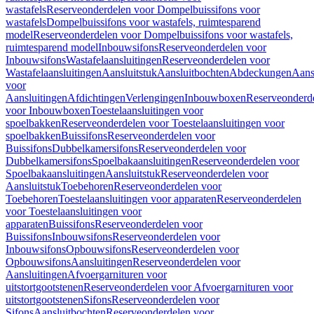
wastafels
Reserveonderdelen voor Dompelbuissifons voor
wastafels
Dompelbuissifons voor wastafels, ruimtesparend
model
Reserveonderdelen voor Dompelbuissifons voor wastafels,
ruimtesparend model
Inbouwsifons
Reserveonderdelen voor
Inbouwsifons
Wastafelaansluitingen
Reserveonderdelen voor
Wastafelaansluitingen
Aansluitstuk
Aansluitbochten
Abdeckungen
Aans
voor
Aansluitingen
Afdichtingen
Verlengingen
Inbouwboxen
Reserveonderd
voor Inbouwboxen
Toestelaansluitingen voor
spoelbakken
Reserveonderdelen voor Toestelaansluitingen voor
spoelbakken
Buissifons
Reserveonderdelen voor
Buissifons
Dubbelkamersifons
Reserveonderdelen voor
Dubbelkamersifons
Spoelbakaansluitingen
Reserveonderdelen voor
Spoelbakaansluitingen
Aansluitstuk
Reserveonderdelen voor
Aansluitstuk
Toebehoren
Reserveonderdelen voor
Toebehoren
Toestelaansluitingen voor apparaten
Reserveonderdelen
voor Toestelaansluitingen voor
apparaten
Buissifons
Reserveonderdelen voor
Buissifons
Inbouwsifons
Reserveonderdelen voor
Inbouwsifons
Opbouwsifons
Reserveonderdelen voor
Opbouwsifons
Aansluitingen
Reserveonderdelen voor
Aansluitingen
Afvoergarnituren voor
uitstortgootstenen
Reserveonderdelen voor Afvoergarnituren voor
uitstortgootstenen
Sifons
Reserveonderdelen voor
Sifons
Aansluitbochten
Reserveonderdelen voor