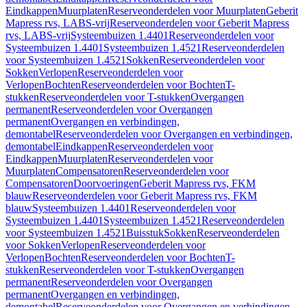
Eindkappen
Muurplaten
Reserveonderdelen voor Muurplaten
Geberit
Mapress rvs, LABS-vrij
Reserveonderdelen voor Geberit Mapress
rvs, LABS-vrij
Systeembuizen 1.4401
Reserveonderdelen voor
Systeembuizen 1.4401
Systeembuizen 1.4521
Reserveonderdelen
voor Systeembuizen 1.4521
Sokken
Reserveonderdelen voor
Sokken
Verlopen
Reserveonderdelen voor
Verlopen
Bochten
Reserveonderdelen voor Bochten
T-
stukken
Reserveonderdelen voor T-stukken
Overgangen
permanent
Reserveonderdelen voor Overgangen
permanent
Overgangen en verbindingen,
demontabel
Reserveonderdelen voor Overgangen en verbindingen,
demontabel
Eindkappen
Reserveonderdelen voor
Eindkappen
Muurplaten
Reserveonderdelen voor
Muurplaten
Compensatoren
Reserveonderdelen voor
Compensatoren
Doorvoeringen
Geberit Mapress rvs, FKM
blauw
Reserveonderdelen voor Geberit Mapress rvs, FKM
blauw
Systeembuizen 1.4401
Reserveonderdelen voor
Systeembuizen 1.4401
Systeembuizen 1.4521
Reserveonderdelen
voor Systeembuizen 1.4521
Buisstuk
Sokken
Reserveonderdelen
voor Sokken
Verlopen
Reserveonderdelen voor
Verlopen
Bochten
Reserveonderdelen voor Bochten
T-
stukken
Reserveonderdelen voor T-stukken
Overgangen
permanent
Reserveonderdelen voor Overgangen
permanent
Overgangen en verbindingen,
demontabel
Reserveonderdelen voor Overgangen en verbindingen,