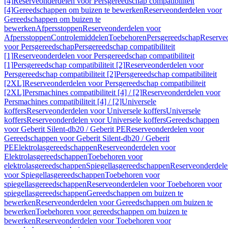
[4]
Reserveonderdelen voor Persgereedschap compatibiliteit
[4]
Gereedschappen om buizen te bewerken
Reserveonderdelen voor
Gereedschappen om buizen te
bewerken
Afpersstoppen
Reserveonderdelen voor
Afpersstoppen
Controlemiddelen
Toebehoren
Persgereedschap
Reserve
voor Persgereedschap
Persgereedschap compatibiliteit
[1]
Reserveonderdelen voor Persgereedschap compatibiliteit
[1]
Persgereedschap compatibiliteit [2]
Reserveonderdelen voor
Persgereedschap compatibiliteit [2]
Persgereedschap compatibiliteit
[2XL]
Reserveonderdelen voor Persgereedschap compatibiliteit
[2XL]
Persmachines compatibiliteit [4] / [2]
Reserveonderdelen voor
Persmachines compatibiliteit [4] / [2]
Universele
koffers
Reserveonderdelen voor Universele koffers
Universele
koffers
Reserveonderdelen voor Universele koffers
Gereedschappen
voor Geberit Silent-db20 / Geberit PE
Reserveonderdelen voor
Gereedschappen voor Geberit Silent-db20 / Geberit
PE
Elektrolasgereedschappen
Reserveonderdelen voor
Elektrolasgereedschappen
Toebehoren voor
elektrolasgereedschappen
Spiegellasgereedschappen
Reserveonderdele
voor Spiegellasgereedschappen
Toebehoren voor
spiegellasgereedschappen
Reserveonderdelen voor Toebehoren voor
spiegellasgereedschappen
Gereedschappen om buizen te
bewerken
Reserveonderdelen voor Gereedschappen om buizen te
bewerken
Toebehoren voor gereedschappen om buizen te
bewerken
Reserveonderdelen voor Toebehoren voor