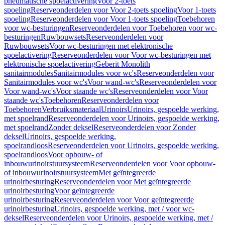
pneumatische spoelactivering
Voor 2-toets
spoeling
Reserveonderdelen voor Voor 2-toets spoeling
Voor 1-toets
spoeling
Reserveonderdelen voor Voor 1-toets spoeling
Toebehoren
voor wc-besturingen
Reserveonderdelen voor Toebehoren voor wc-
besturingen
Ruwbouwsets
Reserveonderdelen voor
Ruwbouwsets
Voor wc-besturingen met elektronische
spoelactivering
Reserveonderdelen voor Voor wc-besturingen met
elektronische spoelactivering
Geberit Monolith
sanitairmodules
Sanitairmodules voor wc's
Reserveonderdelen voor
Sanitairmodules voor wc's
Voor wand-wc's
Reserveonderdelen voor
Voor wand-wc's
Voor staande wc's
Reserveonderdelen voor Voor
staande wc's
Toebehoren
Reserveonderdelen voor
Toebehoren
Verbruiksmateriaal
Urinoirs
Urinoirs, gespoelde werking,
met spoelrand
Reserveonderdelen voor Urinoirs, gespoelde werking,
met spoelrand
Zonder deksel
Reserveonderdelen voor Zonder
deksel
Urinoirs, gespoelde werking,
spoelrandloos
Reserveonderdelen voor Urinoirs, gespoelde werking,
spoelrandloos
Voor opbouw- of
inbouwurinoirstuursysteem
Reserveonderdelen voor Voor opbouw-
of inbouwurinoirstuursysteem
Met geïntegreerde
urinoirbesturing
Reserveonderdelen voor Met geïntegreerde
urinoirbesturing
Voor geïntegreerde
urinoirbesturing
Reserveonderdelen voor Voor geïntegreerde
urinoirbesturing
Urinoirs, gespoelde werking, met / voor wc-
deksel
Reserveonderdelen voor Urinoirs, gespoelde werking, met /