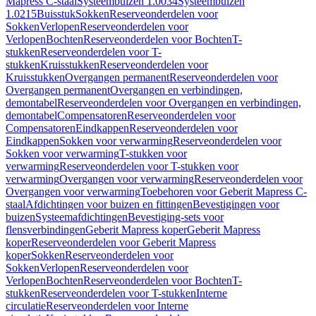
Mapress C-staal
Systeembuizen 1.0034
Systeembuizen
1.0215
Buisstuk
Sokken
Reserveonderdelen voor
Sokken
Verlopen
Reserveonderdelen voor
Verlopen
Bochten
Reserveonderdelen voor Bochten
T-
stukken
Reserveonderdelen voor T-
stukken
Kruisstukken
Reserveonderdelen voor
Kruisstukken
Overgangen permanent
Reserveonderdelen voor
Overgangen permanent
Overgangen en verbindingen,
demontabel
Reserveonderdelen voor Overgangen en verbindingen,
demontabel
Compensatoren
Reserveonderdelen voor
Compensatoren
Eindkappen
Reserveonderdelen voor
Eindkappen
Sokken voor verwarming
Reserveonderdelen voor
Sokken voor verwarming
T-stukken voor
verwarming
Reserveonderdelen voor T-stukken voor
verwarming
Overgangen voor verwarming
Reserveonderdelen voor
Overgangen voor verwarming
Toebehoren voor Geberit Mapress C-
staal
Afdichtingen voor buizen en fittingen
Bevestigingen voor
buizen
Systeemafdichtingen
Bevestiging-sets voor
flensverbindingen
Geberit Mapress koper
Geberit Mapress
koper
Reserveonderdelen voor Geberit Mapress
koper
Sokken
Reserveonderdelen voor
Sokken
Verlopen
Reserveonderdelen voor
Verlopen
Bochten
Reserveonderdelen voor Bochten
T-
stukken
Reserveonderdelen voor T-stukken
Interne
circulatie
Reserveonderdelen voor Interne