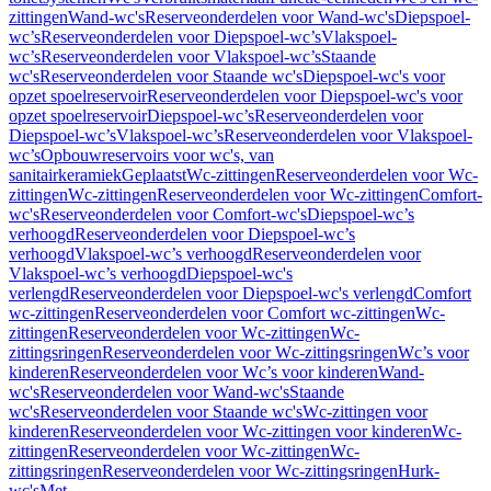
zittingen
Wand-wc's
Reserveonderdelen voor Wand-wc's
Diepspoel-
wc’s
Reserveonderdelen voor Diepspoel-wc’s
Vlakspoel-
wc’s
Reserveonderdelen voor Vlakspoel-wc’s
Staande
wc's
Reserveonderdelen voor Staande wc's
Diepspoel-wc's voor
opzet spoelreservoir
Reserveonderdelen voor Diepspoel-wc's voor
opzet spoelreservoir
Diepspoel-wc’s
Reserveonderdelen voor
Diepspoel-wc’s
Vlakspoel-wc’s
Reserveonderdelen voor Vlakspoel-
wc’s
Opbouwreservoirs voor wc's, van
sanitairkeramiek
Geplaatst
Wc-zittingen
Reserveonderdelen voor Wc-
zittingen
Wc-zittingen
Reserveonderdelen voor Wc-zittingen
Comfort-
wc's
Reserveonderdelen voor Comfort-wc's
Diepspoel-wc’s
verhoogd
Reserveonderdelen voor Diepspoel-wc’s
verhoogd
Vlakspoel-wc’s verhoogd
Reserveonderdelen voor
Vlakspoel-wc’s verhoogd
Diepspoel-wc's
verlengd
Reserveonderdelen voor Diepspoel-wc's verlengd
Comfort
wc-zittingen
Reserveonderdelen voor Comfort wc-zittingen
Wc-
zittingen
Reserveonderdelen voor Wc-zittingen
Wc-
zittingsringen
Reserveonderdelen voor Wc-zittingsringen
Wc’s voor
kinderen
Reserveonderdelen voor Wc’s voor kinderen
Wand-
wc's
Reserveonderdelen voor Wand-wc's
Staande
wc's
Reserveonderdelen voor Staande wc's
Wc-zittingen voor
kinderen
Reserveonderdelen voor Wc-zittingen voor kinderen
Wc-
zittingen
Reserveonderdelen voor Wc-zittingen
Wc-
zittingsringen
Reserveonderdelen voor Wc-zittingsringen
Hurk-
wc's
Met