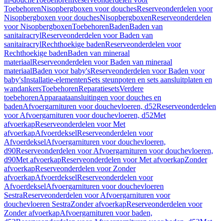
Toebehoren
Nisopbergboxen voor douches
Reserveonderdelen voor
Nisopbergboxen voor douches
Nisopbergboxen
Reserveonderdelen
voor Nisopbergboxen
Toebehoren
Baden
Baden van
sanitairacryl
Reserveonderdelen voor Baden van
sanitairacryl
Rechthoekige baden
Reserveonderdelen voor
Rechthoekige baden
Baden van mineraal
materiaal
Reserveonderdelen voor Baden van mineraal
materiaal
Baden voor baby's
Reserveonderdelen voor Baden voor
baby's
Installatie-elementen
Sets steunpoten en sets aansluitplaten en
wandankers
Toebehoren
Reparatiesets
Verdere
toebehoren
Apparaataansluitingen voor douches en
baden
Afvoergarnituren voor douchevloeren, d52
Reserveonderdelen
voor Afvoergarnituren voor douchevloeren, d52
Met
afvoerkap
Reserveonderdelen voor Met
afvoerkap
Afvoerdeksel
Reserveonderdelen voor
Afvoerdeksel
Afvoergarnituren voor douchevloeren,
d90
Reserveonderdelen voor Afvoergarnituren voor douchevloeren,
d90
Met afvoerkap
Reserveonderdelen voor Met afvoerkap
Zonder
afvoerkap
Reserveonderdelen voor Zonder
afvoerkap
Afvoerdeksel
Reserveonderdelen voor
Afvoerdeksel
Afvoergarnituren voor douchevloeren
Sestra
Reserveonderdelen voor Afvoergarnituren voor
douchevloeren Sestra
Zonder afvoerkap
Reserveonderdelen voor
Zonder afvoerkap
Afvoergarnituren voor baden,