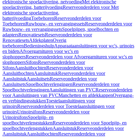
elektronische spoelactivering, netvoeding
Met elektronische
spoelactivering, batterijvoeding
Reserveonderdelen voor Met
elektronische spoelactivering,
batterijvoeding
Toebehoren
Reserveonderdelen voor
Toebehoren
Ruwbouw- en vervangingssets
Reserveonderdelen voor
Ruwbouw- en vervangingssets
Spoelpijpen, spoelbochten en
adapters
Renovatiesets
Reserveonderdelen voor
Renovatiesets
Afdekplaten
Overig
toebehoren
Bedieningshulp
Apparaataansluitingen voor wc's, urinoirs
en bidets
Afvoergarnituren voor wc's en
slophoppers
Reserveonderdelen voor Afvoergarnituren voor wc's en
slophoppers
Sifons
Reserveonderdelen voor
Sifons
Aansluitbochten
Reserveonderdelen voor
Aansluitbochten
Aansluitstuk
Reserveonderdelen voor
Aansluitstuk
Aansluitsets
Reserveonderdelen voor
Aansluitsets
Spoelbochtverlengingen
Reserveonderdelen voor
Spoelbochtverlengingen
Aansluitingen van PVC
Reserveonderdelen
voor Aansluitingen van PVC
Manchetten en afdekkappen
Overgang-
en verbindingsstukken
Toestelaansluitingen voor
urinoirs
Reserveonderdelen voor Toestelaansluitingen voor
urinoirs
Urinoirsifons
Reserveonderdelen voor
Urinoirsifons
Spoelpijp- en
spoelbochtverlengstukken
Reserveonderdelen voor Spoelpijp- en
spoelbochtverlengstukken
Aansluitstuk
Reserveonderdelen voor
Aansluitstuk
Aansluitbochten
Reserveonderdelen voor