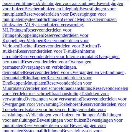
buizen en fittingen
Afdichtingen voor aansluitingen
Bevestigingen
voor buizen
Beschermbuizen en inleghulp
Bevestigingen voor
muurplaten
Reserveonderdelen voor Bevestigingen voor
muurplaten
Systeemafdichtingen
Geberit Mepla
Systeembuizen
drinkwater, ML
Systeembuizen verwarming,
ML
Fittingen
Reserveonderdelen voor
Fittingen
Koppelingen
Reserveonderdelen voor
Koppelingen
Verlopen
Reserveonderdelen voor
Verlopen
Bochten
Reserveonderdelen voor Bochten
T-
stukken
Reserveonderdelen voor T-stukken
Interne
circulatie
Reserveonderdelen voor Interne circulatie
Overgangen
permanent
Reserveonderdelen voor Overgangen
permanent
Overgangen en verbindingen,
demontabel
Reserveonderdelen voor Overgangen en verbindingen,
demontabel
Eindkappen
Reserveonderdelen voor
Eindkappen
Muurplaten
Reserveonderdelen voor
Muurplaten
Verdeler met schroefdraadaansluiting
Reserveonderdelen
voor Verdeler met schroefdraadaansluiting
T-stukken voor
verwarming
Overgangen voor verwarming
Reserveonderdelen voor
Overgangen voor verwarming
Toebehoren
Reserveonderdelen voor
Toebehoren
Isolatie voor buizen en fittingen
Isolatie voor
aansluitingen
Afdichtingen voor buizen en fittingen
Afdichtingen
voor aansluitingen
Bevestigingen voor buizen
Bevestigingen voor
muurplaten
Reserveonderdelen voor Bevestigingen voor
muurplaten
Systeemafdichtingen
Bevestiging-sets voor