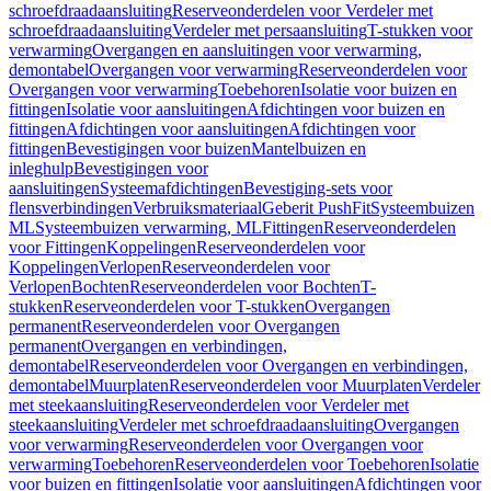
schroefdraadaansluiting
Reserveonderdelen voor Verdeler met
schroefdraadaansluiting
Verdeler met persaansluiting
T-stukken voor
verwarming
Overgangen en aansluitingen voor verwarming,
demontabel
Overgangen voor verwarming
Reserveonderdelen voor
Overgangen voor verwarming
Toebehoren
Isolatie voor buizen en
fittingen
Isolatie voor aansluitingen
Afdichtingen voor buizen en
fittingen
Afdichtingen voor aansluitingen
Afdichtingen voor
fittingen
Bevestigingen voor buizen
Mantelbuizen en
inleghulp
Bevestigingen voor
aansluitingen
Systeemafdichtingen
Bevestiging-sets voor
flensverbindingen
Verbruiksmateriaal
Geberit PushFit
Systeembuizen
ML
Systeembuizen verwarming, ML
Fittingen
Reserveonderdelen
voor Fittingen
Koppelingen
Reserveonderdelen voor
Koppelingen
Verlopen
Reserveonderdelen voor
Verlopen
Bochten
Reserveonderdelen voor Bochten
T-
stukken
Reserveonderdelen voor T-stukken
Overgangen
permanent
Reserveonderdelen voor Overgangen
permanent
Overgangen en verbindingen,
demontabel
Reserveonderdelen voor Overgangen en verbindingen,
demontabel
Muurplaten
Reserveonderdelen voor Muurplaten
Verdeler
met steekaansluiting
Reserveonderdelen voor Verdeler met
steekaansluiting
Verdeler met schroefdraadaansluiting
Overgangen
voor verwarming
Reserveonderdelen voor Overgangen voor
verwarming
Toebehoren
Reserveonderdelen voor Toebehoren
Isolatie
voor buizen en fittingen
Isolatie voor aansluitingen
Afdichtingen voor