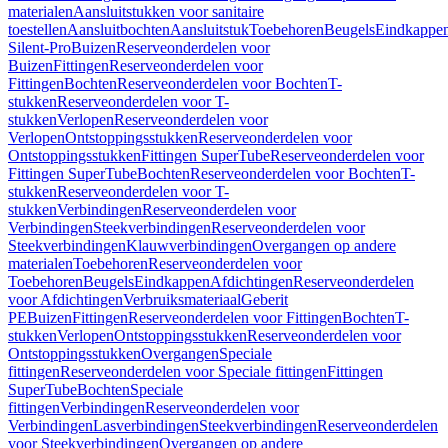
materialen
Aansluitstukken voor sanitaire
toestellen
Aansluitbochten
Aansluitstuk
Toebehoren
Beugels
Eindkappe
Silent-Pro
Buizen
Reserveonderdelen voor
Buizen
Fittingen
Reserveonderdelen voor
Fittingen
Bochten
Reserveonderdelen voor Bochten
T-
stukken
Reserveonderdelen voor T-
stukken
Verlopen
Reserveonderdelen voor
Verlopen
Ontstoppingsstukken
Reserveonderdelen voor
Ontstoppingsstukken
Fittingen SuperTube
Reserveonderdelen voor
Fittingen SuperTube
Bochten
Reserveonderdelen voor Bochten
T-
stukken
Reserveonderdelen voor T-
stukken
Verbindingen
Reserveonderdelen voor
Verbindingen
Steekverbindingen
Reserveonderdelen voor
Steekverbindingen
Klauwverbindingen
Overgangen op andere
materialen
Toebehoren
Reserveonderdelen voor
Toebehoren
Beugels
Eindkappen
Afdichtingen
Reserveonderdelen
voor Afdichtingen
Verbruiksmateriaal
Geberit
PE
Buizen
Fittingen
Reserveonderdelen voor Fittingen
Bochten
T-
stukken
Verlopen
Ontstoppingsstukken
Reserveonderdelen voor
Ontstoppingsstukken
Overgangen
Speciale
fittingen
Reserveonderdelen voor Speciale fittingen
Fittingen
SuperTube
Bochten
Speciale
fittingen
Verbindingen
Reserveonderdelen voor
Verbindingen
Lasverbindingen
Steekverbindingen
Reserveonderdelen
voor Steekverbindingen
Overgangen op andere