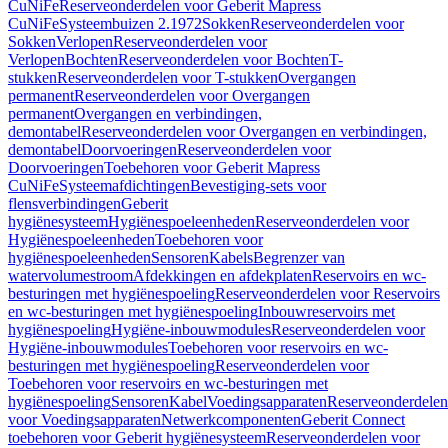
CuNiFe
Reserveonderdelen voor Geberit Mapress
CuNiFe
Systeembuizen 2.1972
Sokken
Reserveonderdelen voor
Sokken
Verlopen
Reserveonderdelen voor
Verlopen
Bochten
Reserveonderdelen voor Bochten
T-
stukken
Reserveonderdelen voor T-stukken
Overgangen
permanent
Reserveonderdelen voor Overgangen
permanent
Overgangen en verbindingen,
demontabel
Reserveonderdelen voor Overgangen en verbindingen,
demontabel
Doorvoeringen
Reserveonderdelen voor
Doorvoeringen
Toebehoren voor Geberit Mapress
CuNiFe
Systeemafdichtingen
Bevestiging-sets voor
flensverbindingen
Geberit
hygiënesysteem
Hygiënespoeleenheden
Reserveonderdelen voor
Hygiënespoeleenheden
Toebehoren voor
hygiënespoeleenheden
Sensoren
Kabels
Begrenzer van
watervolumestroom
Afdekkingen en afdekplaten
Reservoirs en wc-
besturingen met hygiënespoeling
Reserveonderdelen voor Reservoirs
en wc-besturingen met hygiënespoeling
Inbouwreservoirs met
hygiënespoeling
Hygiëne-inbouwmodules
Reserveonderdelen voor
Hygiëne-inbouwmodules
Toebehoren voor reservoirs en wc-
besturingen met hygiënespoeling
Reserveonderdelen voor
Toebehoren voor reservoirs en wc-besturingen met
hygiënespoeling
Sensoren
Kabel
Voedingsapparaten
Reserveonderdelen
voor Voedingsapparaten
Netwerkcomponenten
Geberit Connect
toebehoren voor Geberit hygiënesysteem
Reserveonderdelen voor