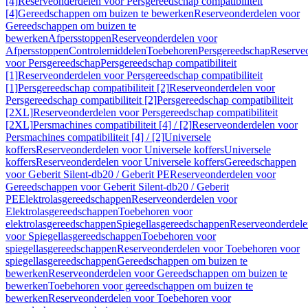
[4]
Reserveonderdelen voor Persgereedschap compatibiliteit
[4]
Gereedschappen om buizen te bewerken
Reserveonderdelen voor
Gereedschappen om buizen te
bewerken
Afpersstoppen
Reserveonderdelen voor
Afpersstoppen
Controlemiddelen
Toebehoren
Persgereedschap
Reserve
voor Persgereedschap
Persgereedschap compatibiliteit
[1]
Reserveonderdelen voor Persgereedschap compatibiliteit
[1]
Persgereedschap compatibiliteit [2]
Reserveonderdelen voor
Persgereedschap compatibiliteit [2]
Persgereedschap compatibiliteit
[2XL]
Reserveonderdelen voor Persgereedschap compatibiliteit
[2XL]
Persmachines compatibiliteit [4] / [2]
Reserveonderdelen voor
Persmachines compatibiliteit [4] / [2]
Universele
koffers
Reserveonderdelen voor Universele koffers
Universele
koffers
Reserveonderdelen voor Universele koffers
Gereedschappen
voor Geberit Silent-db20 / Geberit PE
Reserveonderdelen voor
Gereedschappen voor Geberit Silent-db20 / Geberit
PE
Elektrolasgereedschappen
Reserveonderdelen voor
Elektrolasgereedschappen
Toebehoren voor
elektrolasgereedschappen
Spiegellasgereedschappen
Reserveonderdele
voor Spiegellasgereedschappen
Toebehoren voor
spiegellasgereedschappen
Reserveonderdelen voor Toebehoren voor
spiegellasgereedschappen
Gereedschappen om buizen te
bewerken
Reserveonderdelen voor Gereedschappen om buizen te
bewerken
Toebehoren voor gereedschappen om buizen te
bewerken
Reserveonderdelen voor Toebehoren voor