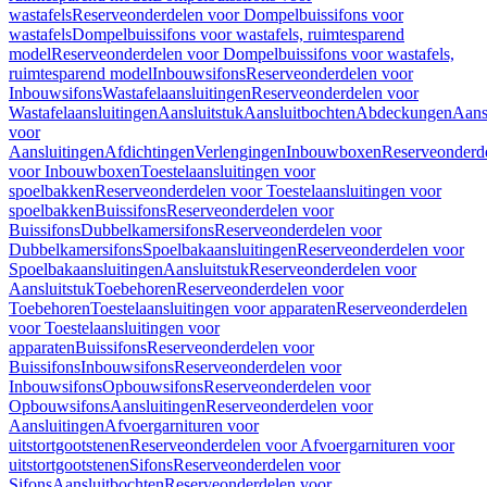
wastafels
Reserveonderdelen voor Dompelbuissifons voor
wastafels
Dompelbuissifons voor wastafels, ruimtesparend
model
Reserveonderdelen voor Dompelbuissifons voor wastafels,
ruimtesparend model
Inbouwsifons
Reserveonderdelen voor
Inbouwsifons
Wastafelaansluitingen
Reserveonderdelen voor
Wastafelaansluitingen
Aansluitstuk
Aansluitbochten
Abdeckungen
Aans
voor
Aansluitingen
Afdichtingen
Verlengingen
Inbouwboxen
Reserveonderd
voor Inbouwboxen
Toestelaansluitingen voor
spoelbakken
Reserveonderdelen voor Toestelaansluitingen voor
spoelbakken
Buissifons
Reserveonderdelen voor
Buissifons
Dubbelkamersifons
Reserveonderdelen voor
Dubbelkamersifons
Spoelbakaansluitingen
Reserveonderdelen voor
Spoelbakaansluitingen
Aansluitstuk
Reserveonderdelen voor
Aansluitstuk
Toebehoren
Reserveonderdelen voor
Toebehoren
Toestelaansluitingen voor apparaten
Reserveonderdelen
voor Toestelaansluitingen voor
apparaten
Buissifons
Reserveonderdelen voor
Buissifons
Inbouwsifons
Reserveonderdelen voor
Inbouwsifons
Opbouwsifons
Reserveonderdelen voor
Opbouwsifons
Aansluitingen
Reserveonderdelen voor
Aansluitingen
Afvoergarnituren voor
uitstortgootstenen
Reserveonderdelen voor Afvoergarnituren voor
uitstortgootstenen
Sifons
Reserveonderdelen voor
Sifons
Aansluitbochten
Reserveonderdelen voor