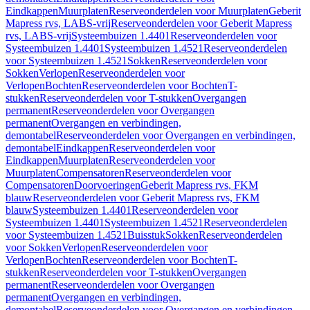
Eindkappen
Muurplaten
Reserveonderdelen voor Muurplaten
Geberit
Mapress rvs, LABS-vrij
Reserveonderdelen voor Geberit Mapress
rvs, LABS-vrij
Systeembuizen 1.4401
Reserveonderdelen voor
Systeembuizen 1.4401
Systeembuizen 1.4521
Reserveonderdelen
voor Systeembuizen 1.4521
Sokken
Reserveonderdelen voor
Sokken
Verlopen
Reserveonderdelen voor
Verlopen
Bochten
Reserveonderdelen voor Bochten
T-
stukken
Reserveonderdelen voor T-stukken
Overgangen
permanent
Reserveonderdelen voor Overgangen
permanent
Overgangen en verbindingen,
demontabel
Reserveonderdelen voor Overgangen en verbindingen,
demontabel
Eindkappen
Reserveonderdelen voor
Eindkappen
Muurplaten
Reserveonderdelen voor
Muurplaten
Compensatoren
Reserveonderdelen voor
Compensatoren
Doorvoeringen
Geberit Mapress rvs, FKM
blauw
Reserveonderdelen voor Geberit Mapress rvs, FKM
blauw
Systeembuizen 1.4401
Reserveonderdelen voor
Systeembuizen 1.4401
Systeembuizen 1.4521
Reserveonderdelen
voor Systeembuizen 1.4521
Buisstuk
Sokken
Reserveonderdelen
voor Sokken
Verlopen
Reserveonderdelen voor
Verlopen
Bochten
Reserveonderdelen voor Bochten
T-
stukken
Reserveonderdelen voor T-stukken
Overgangen
permanent
Reserveonderdelen voor Overgangen
permanent
Overgangen en verbindingen,
demontabel
Reserveonderdelen voor Overgangen en verbindingen,