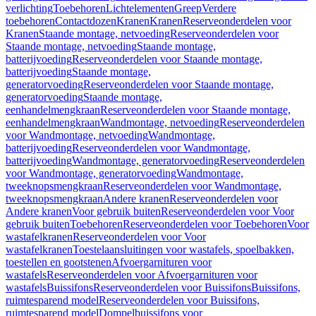
verlichting
Toebehoren
Lichtelementen
Greep
Verdere
toebehoren
Contactdozen
Kranen
Kranen
Reserveonderdelen voor
Kranen
Staande montage, netvoeding
Reserveonderdelen voor
Staande montage, netvoeding
Staande montage,
batterijvoeding
Reserveonderdelen voor Staande montage,
batterijvoeding
Staande montage,
generatorvoeding
Reserveonderdelen voor Staande montage,
generatorvoeding
Staande montage,
eenhandelmengkraan
Reserveonderdelen voor Staande montage,
eenhandelmengkraan
Wandmontage, netvoeding
Reserveonderdelen
voor Wandmontage, netvoeding
Wandmontage,
batterijvoeding
Reserveonderdelen voor Wandmontage,
batterijvoeding
Wandmontage, generatorvoeding
Reserveonderdelen
voor Wandmontage, generatorvoeding
Wandmontage,
tweeknopsmengkraan
Reserveonderdelen voor Wandmontage,
tweeknopsmengkraan
Andere kranen
Reserveonderdelen voor
Andere kranen
Voor gebruik buiten
Reserveonderdelen voor Voor
gebruik buiten
Toebehoren
Reserveonderdelen voor Toebehoren
Voor
wastafelkranen
Reserveonderdelen voor Voor
wastafelkranen
Toestelaansluitingen voor wastafels, spoelbakken,
toestellen en gootstenen
Afvoergarnituren voor
wastafels
Reserveonderdelen voor Afvoergarnituren voor
wastafels
Buissifons
Reserveonderdelen voor Buissifons
Buissifons,
ruimtesparend model
Reserveonderdelen voor Buissifons,
ruimtesparend model
Dompelbuissifons voor