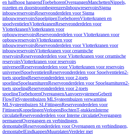
en halfhoog hangend
Toebehoren
Overgangen
Manchetten
Nippels,
rozetten en doorstroombegrenzers
Inbouwreservoirs
Sigma
inbouwreservoirs
Reserveonderdelen voor Sigma
inbouwreservoirs
Spoelpijpen
Toebehoren
Vlotterkranen en
spoelventielen
Vlotterkranen
Reserveonderdelen voor
Vlotterkranen
Vlotterkranen voor
opbouwreservoirs
Reserveonderdelen voor Vlotterkranen voor
opbouwreservoirs
Vlotterkranen voor
inbouwreservoirs
Reserveonderdelen voor Vlotterkranen voor
inbouwreservoirs
Vlotterkranen voor ceramische
reservoirs
Reserveonderdelen voor Vlotterkranen voor ceramische
reservoirs
Vlotterkranen voor reservoirs
universeel
Reserveonderdelen voor Vlotterkranen voor reservoirs
universeel
Spoelventielen
Reserveonderdelen voor Spoelventielen
2-
toets spoeling
Reserveonderdelen voor 2-toets
spoeling
Spoelgarnituren
Reserveonderdelen voor Spoelgarnituren
2-
toets spoeling
Reserveonderdelen voor 2-toets
spoeling
Toebehoren
Overgangen
Aanvoersystemen
Geberit
FlowFit
Systeembuizen ML
Systeembuizen verwarming
ML
Systeembuizen SL
Fittingen
Reserveonderdelen voor
Fittingen
Koppelingen
Verlopen
Bochten
T-stukken
Interne
circulatie
Reserveonderdelen voor Interne circulatie
Overgangen
permanent
Overgangen en verbindingen,
demontabel
Reserveonderdelen voor Overgangen en verbindingen,
demontabel
Eindkappen
Muurplaten
Verdeler met