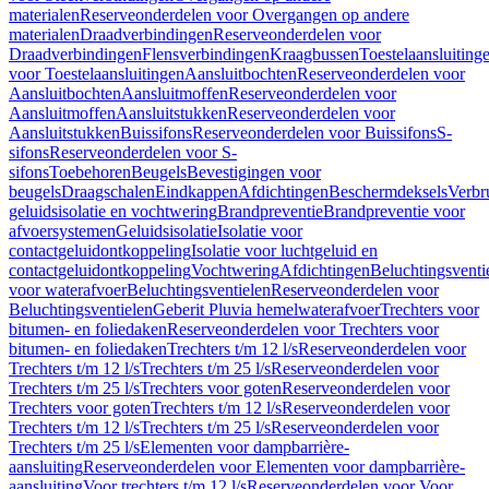
materialen
Reserveonderdelen voor Overgangen op andere
materialen
Draadverbindingen
Reserveonderdelen voor
Draadverbindingen
Flensverbindingen
Kraagbussen
Toestelaansluiting
voor Toestelaansluitingen
Aansluitbochten
Reserveonderdelen voor
Aansluitbochten
Aansluitmoffen
Reserveonderdelen voor
Aansluitmoffen
Aansluitstukken
Reserveonderdelen voor
Aansluitstukken
Buissifons
Reserveonderdelen voor Buissifons
S-
sifons
Reserveonderdelen voor S-
sifons
Toebehoren
Beugels
Bevestigingen voor
beugels
Draagschalen
Eindkappen
Afdichtingen
Beschermdeksels
Verbr
geluidsisolatie en vochtwering
Brandpreventie
Brandpreventie voor
afvoersystemen
Geluidsisolatie
Isolatie voor
contactgeluidontkoppeling
Isolatie voor luchtgeluid en
contactgeluidontkoppeling
Vochtwering
Afdichtingen
Beluchtingsventi
voor waterafvoer
Beluchtingsventielen
Reserveonderdelen voor
Beluchtingsventielen
Geberit Pluvia hemelwaterafvoer
Trechters voor
bitumen- en foliedaken
Reserveonderdelen voor Trechters voor
bitumen- en foliedaken
Trechters t/m 12 l/s
Reserveonderdelen voor
Trechters t/m 12 l/s
Trechters t/m 25 l/s
Reserveonderdelen voor
Trechters t/m 25 l/s
Trechters voor goten
Reserveonderdelen voor
Trechters voor goten
Trechters t/m 12 l/s
Reserveonderdelen voor
Trechters t/m 12 l/s
Trechters t/m 25 l/s
Reserveonderdelen voor
Trechters t/m 25 l/s
Elementen voor dampbarrière-
aansluiting
Reserveonderdelen voor Elementen voor dampbarrière-
aansluiting
Voor trechters t/m 12 l/s
Reserveonderdelen voor Voor