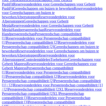
PushFit
Reserveonderdelen voor Gereedschappen voor Geberit
PushFit
Gereedschappen om buizen te bewerken
Reserveonderdelen
voor Gereedschappen om buizen te
bewerken
Afpersstoppen
Reserveonderdelen voor
Afpersstoppen
Gereedschappen voor Geberit
Mepla
Reserveonderdelen voor Gereedschappen voor Geberit
Mepla
Handpersgereedschap
Reserveonderdelen voor
Handpersgereedschap
Persgereedschap compatibiliteit
[1]
Reserveonderdelen voor Persgereedschap compatibiliteit
[1]
Persgereedschap compatibiliteit [2]
Reserveonderdelen voor
Persgereedschap compatibiliteit [2]
Gereedschappen om buizen te
bewerken
Reserveonderdelen voor Gereedschappen om buizen te
bewerken
Afpersstoppen
Reserveonderdelen voor
Afpersstoppen
Controlemiddelen
Toebehoren
Gereedschappen voor
Geberit Mapress
Reserveonderdelen voor Gereedschappen voor
Geberit Mapress
Persgereedschap compatibiliteit
[1]
Reserveonderdelen voor Persgereedschap compatibiliteit
[1]
Persgereedschap compatibiliteit [2]
Reserveonderdelen voor
Persgereedschap compatibiliteit [2]
Persgereedschap compatibiliteit
[1] / [2]
Reserveonderdelen voor Persgereedschap compatibiliteit [1]
/ [2]
Persgereedschap compatibiliteit [2XL]
Reserveonderdelen voor
Persgereedschap compatibiliteit [2XL]
Persgereedschap
compatibiliteit [3]
Reserveonderdelen voor Persgereedschap
compatibiliteit [3]
Persgereedschap compatibiliteit