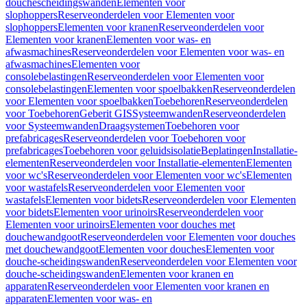
douchescheidingswanden
Elementen voor
slophoppers
Reserveonderdelen voor Elementen voor
slophoppers
Elementen voor kranen
Reserveonderdelen voor
Elementen voor kranen
Elementen voor was- en
afwasmachines
Reserveonderdelen voor Elementen voor was- en
afwasmachines
Elementen voor
consolebelastingen
Reserveonderdelen voor Elementen voor
consolebelastingen
Elementen voor spoelbakken
Reserveonderdelen
voor Elementen voor spoelbakken
Toebehoren
Reserveonderdelen
voor Toebehoren
Geberit GIS
Systeemwanden
Reserveonderdelen
voor Systeemwanden
Draagsystemen
Toebehoren voor
prefabricages
Reserveonderdelen voor Toebehoren voor
prefabricages
Toebehoren voor geluidsisolatie
Beplatingen
Installatie-
elementen
Reserveonderdelen voor Installatie-elementen
Elementen
voor wc's
Reserveonderdelen voor Elementen voor wc's
Elementen
voor wastafels
Reserveonderdelen voor Elementen voor
wastafels
Elementen voor bidets
Reserveonderdelen voor Elementen
voor bidets
Elementen voor urinoirs
Reserveonderdelen voor
Elementen voor urinoirs
Elementen voor douches met
douchewandgoot
Reserveonderdelen voor Elementen voor douches
met douchewandgoot
Elementen voor douches
Elementen voor
douche-scheidingswanden
Reserveonderdelen voor Elementen voor
douche-scheidingswanden
Elementen voor kranen en
apparaten
Reserveonderdelen voor Elementen voor kranen en
apparaten
Elementen voor was- en