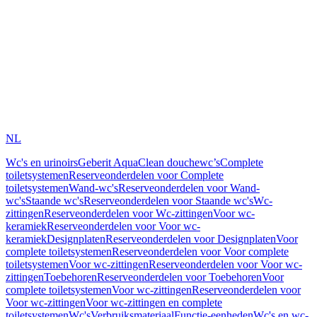
NL
Wc's en urinoirs
Geberit AquaClean douchewc’s
Complete
toiletsystemen
Reserveonderdelen voor Complete
toiletsystemen
Wand-wc's
Reserveonderdelen voor Wand-
wc's
Staande wc's
Reserveonderdelen voor Staande wc's
Wc-
zittingen
Reserveonderdelen voor Wc-zittingen
Voor wc-
keramiek
Reserveonderdelen voor Voor wc-
keramiek
Designplaten
Reserveonderdelen voor Designplaten
Voor
complete toiletsystemen
Reserveonderdelen voor Voor complete
toiletsystemen
Voor wc-zittingen
Reserveonderdelen voor Voor wc-
zittingen
Toebehoren
Reserveonderdelen voor Toebehoren
Voor
complete toiletsystemen
Voor wc-zittingen
Reserveonderdelen voor
Voor wc-zittingen
Voor wc-zittingen en complete
toiletsystemen
Wc's
Verbruiksmateriaal
Functie-eenheden
Wc's en wc-