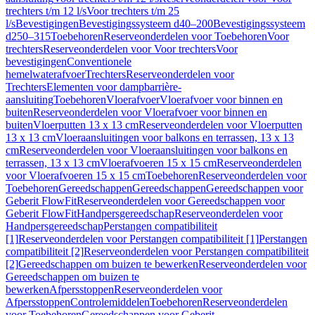
trechters t/m 12 l/s
Voor trechters t/m 25
l/s
Bevestigingen
Bevestigingssysteem d40–200
Bevestigingssysteem
d250–315
Toebehoren
Reserveonderdelen voor Toebehoren
Voor
trechters
Reserveonderdelen voor Voor trechters
Voor
bevestigingen
Conventionele
hemelwaterafvoer
Trechters
Reserveonderdelen voor
Trechters
Elementen voor dampbarrière-
aansluiting
Toebehoren
Vloerafvoer
Vloerafvoer voor binnen en
buiten
Reserveonderdelen voor Vloerafvoer voor binnen en
buiten
Vloerputten 13 x 13 cm
Reserveonderdelen voor Vloerputten
13 x 13 cm
Vloeraansluitingen voor balkons en terrassen, 13 x 13
cm
Reserveonderdelen voor Vloeraansluitingen voor balkons en
terrassen, 13 x 13 cm
Vloerafvoeren 15 x 15 cm
Reserveonderdelen
voor Vloerafvoeren 15 x 15 cm
Toebehoren
Reserveonderdelen voor
Toebehoren
Gereedschappen
Gereedschappen
Gereedschappen voor
Geberit FlowFit
Reserveonderdelen voor Gereedschappen voor
Geberit FlowFit
Handpersgereedschap
Reserveonderdelen voor
Handpersgereedschap
Perstangen compatibiliteit
[1]
Reserveonderdelen voor Perstangen compatibiliteit [1]
Perstangen
compatibiliteit [2]
Reserveonderdelen voor Perstangen compatibiliteit
[2]
Gereedschappen om buizen te bewerken
Reserveonderdelen voor
Gereedschappen om buizen te
bewerken
Afpersstoppen
Reserveonderdelen voor
Afpersstoppen
Controlemiddelen
Toebehoren
Reserveonderdelen
voor Toebehoren
Gereedschappen voor Geberit