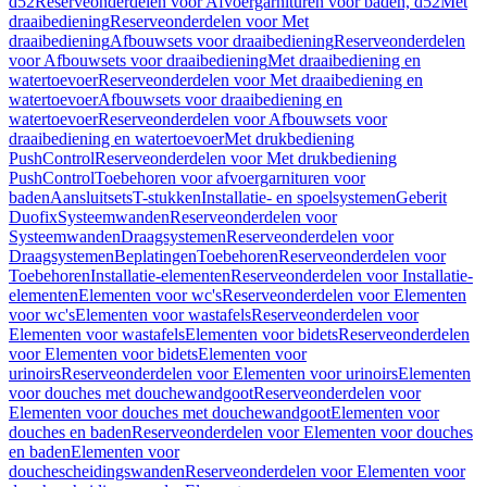
d52
Reserveonderdelen voor Afvoergarnituren voor baden, d52
Met
draaibediening
Reserveonderdelen voor Met
draaibediening
Afbouwsets voor draaibediening
Reserveonderdelen
voor Afbouwsets voor draaibediening
Met draaibediening en
watertoevoer
Reserveonderdelen voor Met draaibediening en
watertoevoer
Afbouwsets voor draaibediening en
watertoevoer
Reserveonderdelen voor Afbouwsets voor
draaibediening en watertoevoer
Met drukbediening
PushControl
Reserveonderdelen voor Met drukbediening
PushControl
Toebehoren voor afvoergarnituren voor
baden
Aansluitsets
T-stukken
Installatie- en spoelsystemen
Geberit
Duofix
Systeemwanden
Reserveonderdelen voor
Systeemwanden
Draagsystemen
Reserveonderdelen voor
Draagsystemen
Beplatingen
Toebehoren
Reserveonderdelen voor
Toebehoren
Installatie-elementen
Reserveonderdelen voor Installatie-
elementen
Elementen voor wc's
Reserveonderdelen voor Elementen
voor wc's
Elementen voor wastafels
Reserveonderdelen voor
Elementen voor wastafels
Elementen voor bidets
Reserveonderdelen
voor Elementen voor bidets
Elementen voor
urinoirs
Reserveonderdelen voor Elementen voor urinoirs
Elementen
voor douches met douchewandgoot
Reserveonderdelen voor
Elementen voor douches met douchewandgoot
Elementen voor
douches en baden
Reserveonderdelen voor Elementen voor douches
en baden
Elementen voor
douchescheidingswanden
Reserveonderdelen voor Elementen voor