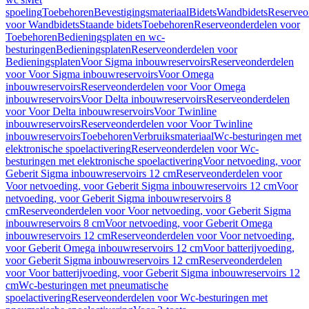
spoeling
Toebehoren
Bevestigingsmateriaal
Bidets
Wandbidets
Reserveo
voor Wandbidets
Staande bidets
Toebehoren
Reserveonderdelen voor
Toebehoren
Bedieningsplaten en wc-
besturingen
Bedieningsplaten
Reserveonderdelen voor
Bedieningsplaten
Voor Sigma inbouwreservoirs
Reserveonderdelen
voor Voor Sigma inbouwreservoirs
Voor Omega
inbouwreservoirs
Reserveonderdelen voor Voor Omega
inbouwreservoirs
Voor Delta inbouwreservoirs
Reserveonderdelen
voor Voor Delta inbouwreservoirs
Voor Twinline
inbouwreservoirs
Reserveonderdelen voor Voor Twinline
inbouwreservoirs
Toebehoren
Verbruiksmateriaal
Wc-besturingen met
elektronische spoelactivering
Reserveonderdelen voor Wc-
besturingen met elektronische spoelactivering
Voor netvoeding, voor
Geberit Sigma inbouwreservoirs 12 cm
Reserveonderdelen voor
Voor netvoeding, voor Geberit Sigma inbouwreservoirs 12 cm
Voor
netvoeding, voor Geberit Sigma inbouwreservoirs 8
cm
Reserveonderdelen voor Voor netvoeding, voor Geberit Sigma
inbouwreservoirs 8 cm
Voor netvoeding, voor Geberit Omega
inbouwreservoirs 12 cm
Reserveonderdelen voor Voor netvoeding,
voor Geberit Omega inbouwreservoirs 12 cm
Voor batterijvoeding,
voor Geberit Sigma inbouwreservoirs 12 cm
Reserveonderdelen
voor Voor batterijvoeding, voor Geberit Sigma inbouwreservoirs 12
cm
Wc-besturingen met pneumatische
spoelactivering
Reserveonderdelen voor Wc-besturingen met