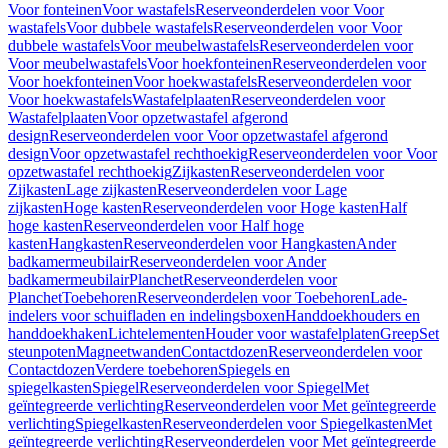
Voor fonteinen
Voor wastafels
Reserveonderdelen voor Voor
wastafels
Voor dubbele wastafels
Reserveonderdelen voor Voor
dubbele wastafels
Voor meubelwastafels
Reserveonderdelen voor
Voor meubelwastafels
Voor hoekfonteinen
Reserveonderdelen voor
Voor hoekfonteinen
Voor hoekwastafels
Reserveonderdelen voor
Voor hoekwastafels
Wastafelplaaten
Reserveonderdelen voor
Wastafelplaaten
Voor opzetwastafel afgerond
design
Reserveonderdelen voor Voor opzetwastafel afgerond
design
Voor opzetwastafel rechthoekig
Reserveonderdelen voor Voor
opzetwastafel rechthoekig
Zijkasten
Reserveonderdelen voor
Zijkasten
Lage zijkasten
Reserveonderdelen voor Lage
zijkasten
Hoge kasten
Reserveonderdelen voor Hoge kasten
Half
hoge kasten
Reserveonderdelen voor Half hoge
kasten
Hangkasten
Reserveonderdelen voor Hangkasten
Ander
badkamermeubilair
Reserveonderdelen voor Ander
badkamermeubilair
Planchet
Reserveonderdelen voor
Planchet
Toebehoren
Reserveonderdelen voor Toebehoren
Lade-
indelers voor schuifladen en indelingsboxen
Handdoekhouders en
handdoekhaken
Lichtelementen
Houder voor wastafelplaten
Greep
Set
steunpoten
Magneetwanden
Contactdozen
Reserveonderdelen voor
Contactdozen
Verdere toebehoren
Spiegels en
spiegelkasten
Spiegel
Reserveonderdelen voor Spiegel
Met
geïntegreerde verlichting
Reserveonderdelen voor Met geïntegreerde
verlichting
Spiegelkasten
Reserveonderdelen voor Spiegelkasten
Met
geïntegreerde verlichting
Reserveonderdelen voor Met geïntegreerde