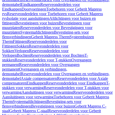
demontabel
Eindkappen
Reserveonderdelen voor
Eindkappen
Doorvoeringen
Toebehoren voor Geberit Mapress
rvs
Reserveonderdelen voor Toebehoren voor Geberit Mapress
rvs
Isolatie voor aansluitingen
Afdichtingen voor buizen en
fittingen
Bevestigingen voor buizen
Bevestigingen voor
muurplaten
Reserveonderdelen voor Bevestigingen voor
muurplaten
Systeemafdichtingen
Bevestiging-sets voor
flensverbindingen
Geberit Mapress Therm
Systeembuizen
Therm
Fittingen
Reserveonderdelen voor
Fittingen
Sokken
Reserveonderdelen voor
Sokken
Verlopen
Reserveonderdelen voor
Verlopen
Bochten
Reserveonderdelen voor Bochten
T-
stukken
Reserveonderdelen voor T-stukken
Overgangen
permanent
Reserveonderdelen voor Overgangen
permanent
Overgangen en verbindingen,
demontabel
Reserveonderdelen voor Overgangen en verbindingen,
demontabel
Axiale compensatoren
Reserveonderdelen voor Axiale
compensatoren
Eindkappen
Reserveonderdelen voor Eindkappen
T-
stukken voor verwarming
Reserveonderdelen voor T-stukken voor
verwarming
Aansluitingen voor verwarming
Reserveonderdelen voor
Aansluitingen voor verwarming
Toebehoren voor Geberit Mapress
Therm
Systeemafdichtingen
Bevestiging-sets voor
flensverbindingen
Bevestigingen voor buizen
Geberit Mapress C-
staal
Geberit Mapress C-staal
Reserveonderdelen voor Geberit