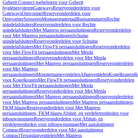
Geberit Connect toebehoren voor Geberit
hygiënesysteem
Gateways
Reserveonderdelen voor
Gateways
Omvormer
Reserveonderdelen voor
Omvormer
Sensoren
Montagemateriaal
Basisarmaturen
Rechte
spindelafsluiters
Reserveonderdelen voor Rechte
spindelafsluiters
Met Mapress persaansluitingen
Reserveonderdelen
voor Met Mapress persaansluitingen
Schuine
spindelafsluiters
Reserveonderdelen voor Schuine
spindelafsluiters
Met FlowFit persaansluitingen
Reserveonderdelen
voor Met FlowFit persaansluitingen
Met Mepla
persaansluitingen
Reserveonderdelen voor Met Mepla
persaansluitingen
Met Mapress persaansluitingen
Reserveonderdelen
voor Met Mapress
persaansluitingen
Monsternameventielen
Aftapventielen
Kogelkranen
R
voor Kogelkranen
Met FlowFit persaansluitingen
Reserveonderdelen
voor Met FlowFit persaansluitingen
Met Mepla
persaansluitingen
Reserveonderdelen voor Met Mepla
persaansluitingen
Met Mapress persaansluitingen
Reserveonderdelen
voor Met Mapress persaansluitingen
Met Mapress persaansluitingen,
FKM blauw
Reserveonderdelen voor Met Mapress
persaansluitingen, FKM blauw
Afsluit- en verdelereenheden voor
inbouwmontage
Reserveonderdelen voor Afsluit- en
verdelereenheden voor inbouwmontage
Met aansluitingen
Compact
Reserveonderdelen voor Met aansluitingen
Compact
Terugslagventielen
Met Mapress