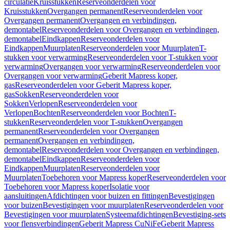
circulatie
Kruisstukken
Reserveonderdelen voor
Kruisstukken
Overgangen permanent
Reserveonderdelen voor
Overgangen permanent
Overgangen en verbindingen,
demontabel
Reserveonderdelen voor Overgangen en verbindingen,
demontabel
Eindkappen
Reserveonderdelen voor
Eindkappen
Muurplaten
Reserveonderdelen voor Muurplaten
T-
stukken voor verwarming
Reserveonderdelen voor T-stukken voor
verwarming
Overgangen voor verwarming
Reserveonderdelen voor
Overgangen voor verwarming
Geberit Mapress koper,
gas
Reserveonderdelen voor Geberit Mapress koper,
gas
Sokken
Reserveonderdelen voor
Sokken
Verlopen
Reserveonderdelen voor
Verlopen
Bochten
Reserveonderdelen voor Bochten
T-
stukken
Reserveonderdelen voor T-stukken
Overgangen
permanent
Reserveonderdelen voor Overgangen
permanent
Overgangen en verbindingen,
demontabel
Reserveonderdelen voor Overgangen en verbindingen,
demontabel
Eindkappen
Reserveonderdelen voor
Eindkappen
Muurplaten
Reserveonderdelen voor
Muurplaten
Toebehoren voor Mapress koper
Reserveonderdelen voor
Toebehoren voor Mapress koper
Isolatie voor
aansluitingen
Afdichtingen voor buizen en fittingen
Bevestigingen
voor buizen
Bevestigingen voor muurplaten
Reserveonderdelen voor
Bevestigingen voor muurplaten
Systeemafdichtingen
Bevestiging-sets
voor flensverbindingen
Geberit Mapress CuNiFe
Geberit Mapress