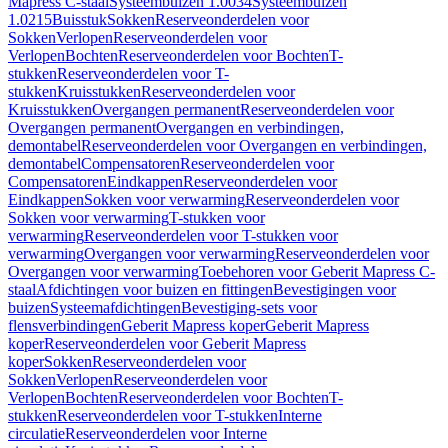
Mapress C-staal
Systeembuizen 1.0034
Systeembuizen
1.0215
Buisstuk
Sokken
Reserveonderdelen voor
Sokken
Verlopen
Reserveonderdelen voor
Verlopen
Bochten
Reserveonderdelen voor Bochten
T-
stukken
Reserveonderdelen voor T-
stukken
Kruisstukken
Reserveonderdelen voor
Kruisstukken
Overgangen permanent
Reserveonderdelen voor
Overgangen permanent
Overgangen en verbindingen,
demontabel
Reserveonderdelen voor Overgangen en verbindingen,
demontabel
Compensatoren
Reserveonderdelen voor
Compensatoren
Eindkappen
Reserveonderdelen voor
Eindkappen
Sokken voor verwarming
Reserveonderdelen voor
Sokken voor verwarming
T-stukken voor
verwarming
Reserveonderdelen voor T-stukken voor
verwarming
Overgangen voor verwarming
Reserveonderdelen voor
Overgangen voor verwarming
Toebehoren voor Geberit Mapress C-
staal
Afdichtingen voor buizen en fittingen
Bevestigingen voor
buizen
Systeemafdichtingen
Bevestiging-sets voor
flensverbindingen
Geberit Mapress koper
Geberit Mapress
koper
Reserveonderdelen voor Geberit Mapress
koper
Sokken
Reserveonderdelen voor
Sokken
Verlopen
Reserveonderdelen voor
Verlopen
Bochten
Reserveonderdelen voor Bochten
T-
stukken
Reserveonderdelen voor T-stukken
Interne
circulatie
Reserveonderdelen voor Interne