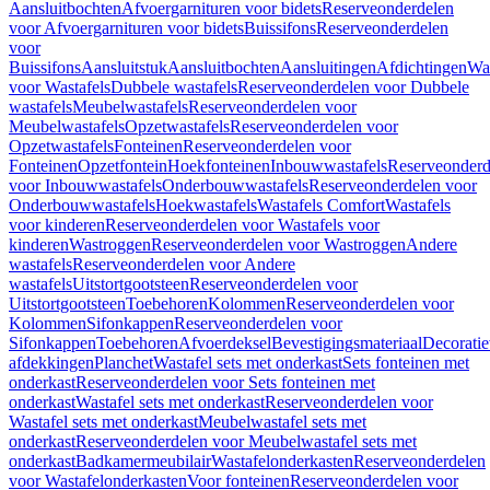
Aansluitbochten
Afvoergarnituren voor bidets
Reserveonderdelen
voor Afvoergarnituren voor bidets
Buissifons
Reserveonderdelen
voor
Buissifons
Aansluitstuk
Aansluitbochten
Aansluitingen
Afdichtingen
Was
voor Wastafels
Dubbele wastafels
Reserveonderdelen voor Dubbele
wastafels
Meubelwastafels
Reserveonderdelen voor
Meubelwastafels
Opzetwastafels
Reserveonderdelen voor
Opzetwastafels
Fonteinen
Reserveonderdelen voor
Fonteinen
Opzetfontein
Hoekfonteinen
Inbouwwastafels
Reserveonderd
voor Inbouwwastafels
Onderbouwwastafels
Reserveonderdelen voor
Onderbouwwastafels
Hoekwastafels
Wastafels Comfort
Wastafels
voor kinderen
Reserveonderdelen voor Wastafels voor
kinderen
Wastroggen
Reserveonderdelen voor Wastroggen
Andere
wastafels
Reserveonderdelen voor Andere
wastafels
Uitstortgootsteen
Reserveonderdelen voor
Uitstortgootsteen
Toebehoren
Kolommen
Reserveonderdelen voor
Kolommen
Sifonkappen
Reserveonderdelen voor
Sifonkappen
Toebehoren
Afvoerdeksel
Bevestigingsmateriaal
Decorati
afdekkingen
Planchet
Wastafel sets met onderkast
Sets fonteinen met
onderkast
Reserveonderdelen voor Sets fonteinen met
onderkast
Wastafel sets met onderkast
Reserveonderdelen voor
Wastafel sets met onderkast
Meubelwastafel sets met
onderkast
Reserveonderdelen voor Meubelwastafel sets met
onderkast
Badkamermeubilair
Wastafelonderkasten
Reserveonderdelen
voor Wastafelonderkasten
Voor fonteinen
Reserveonderdelen voor