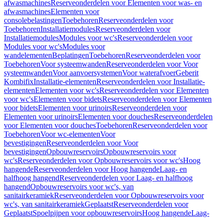
afwasmachines
Reserveonderdelen voor Elementen voor was- en
afwasmachines
Elementen voor
consolebelastingen
Toebehoren
Reserveonderdelen voor
Toebehoren
Installatiemodules
Reserveonderdelen voor
Installatiemodules
Modules voor wc's
Reserveonderdelen voor
Modules voor wc's
Modules voor
wandelementen
Beplatingen
Toebehoren
Reserveonderdelen voor
Toebehoren
Voor systeemwanden
Reserveonderdelen voor Voor
systeemwanden
Voor aanvoersystemen
Voor waterafvoer
Geberit
Kombifix
Installatie-elementen
Reserveonderdelen voor Installatie-
elementen
Elementen voor wc's
Reserveonderdelen voor Elementen
voor wc's
Elementen voor bidets
Reserveonderdelen voor Elementen
voor bidets
Elementen voor urinoirs
Reserveonderdelen voor
Elementen voor urinoirs
Elementen voor douches
Reserveonderdelen
voor Elementen voor douches
Toebehoren
Reserveonderdelen voor
Toebehoren
Voor wc-elementen
Voor
bevestigingen
Reserveonderdelen voor Voor
bevestigingen
Opbouwreservoirs
Opbouwreservoirs voor
wc's
Reserveonderdelen voor Opbouwreservoirs voor wc's
Hoog
hangende
Reserveonderdelen voor Hoog hangende
Laag- en
halfhoog hangend
Reserveonderdelen voor Laag- en halfhoog
hangend
Opbouwreservoirs voor wc's, van
sanitairkeramiek
Reserveonderdelen voor Opbouwreservoirs voor
wc's, van sanitairkeramiek
Geplaatst
Reserveonderdelen voor
Geplaatst
Spoelpijpen voor opbouwreservoirs
Hoog hangende
Laag-