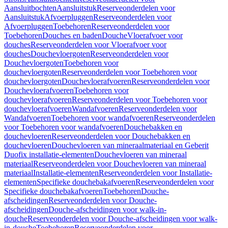
Aansluitbochten
Aansluitstuk
Reserveonderdelen voor
Aansluitstuk
Afvoerpluggen
Reserveonderdelen voor
Afvoerpluggen
Toebehoren
Reserveonderdelen voor
Toebehoren
Douches en baden
Douche
Vloerafvoer voor
douches
Reserveonderdelen voor Vloerafvoer voor
douches
Douchevloergoten
Reserveonderdelen voor
Douchevloergoten
Toebehoren voor
douchevloergoten
Reserveonderdelen voor Toebehoren voor
douchevloergoten
Douchevloerafvoeren
Reserveonderdelen voor
Douchevloerafvoeren
Toebehoren voor
douchevloerafvoeren
Reserveonderdelen voor Toebehoren voor
douchevloerafvoeren
Wandafvoeren
Reserveonderdelen voor
Wandafvoeren
Toebehoren voor wandafvoeren
Reserveonderdelen
voor Toebehoren voor wandafvoeren
Douchebakken en
douchevloeren
Reserveonderdelen voor Douchebakken en
douchevloeren
Douchevloeren van mineraalmateriaal en Geberit
Duofix installatie-elementen
Douchevloeren van mineraal
materiaal
Reserveonderdelen voor Douchevloeren van mineraal
materiaal
Installatie-elementen
Reserveonderdelen voor Installatie-
elementen
Specifieke douchebakafvoeren
Reserveonderdelen voor
Specifieke douchebakafvoeren
Toebehoren
Douche-
afscheidingen
Reserveonderdelen voor Douche-
afscheidingen
Douche-afscheidingen voor walk-in-
douche
Reserveonderdelen voor Douche-afscheidingen voor walk-
in-douche
Toebehoren
Reserveonderdelen voor