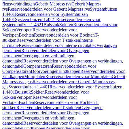
flensverbindingen
Geberit Mapress rvs
Geberit Mapress
rvs
Reserveonderdelen voor Geberit Mapress rvs
Systeembuizen
1.4401
Reserveonderdelen voor Systeembuizen
1.4401
Systeembuizen 1.4521
Reserveonderdelen voor
Systeembuizen 1.4521
Buisstuk
Sokken
Reserveonderdelen voor
Sokken
Verlopen
Reserveonderdelen voor
Verlopen
Bochten
Reserveonderdelen voor Bochten
T-
stukken
Reserveonderdelen voor T-stukken
Interne
circulatie
Reserveonderdelen voor Interne circulatie
Overgangen
permanent
Reserveonderdelen voor Overgangen
permanent
Overgangen en verbindingen,
demontabel
Reserveonderdelen voor Overgangen en verbindingen,
demontabel
Compensatoren
Reserveonderdelen voor
Compensatoren
Doorvoeringen
Eindkappen
Reserveonderdelen voor
Eindkappen
Muurplaten
Reserveonderdelen voor Muurplaten
Geberit
Mapress rvs, gas
Reserveonderdelen voor Geberit Mapress rvs,
gas
Systeembuizen 1.4401
Reserveonderdelen voor Systeembuizen
1.4401
Buisstuk
Sokken
Reserveonderdelen voor
Sokken
Verlopen
Reserveonderdelen voor
Verlopen
Bochten
Reserveonderdelen voor Bochten
T-
stukken
Reserveonderdelen voor T-stukken
Overgangen
permanent
Reserveonderdelen voor Overgangen
permanent
Overgangen en verbindingen,
demontabel
Reserveonderdelen voor Overgangen en verbindingen,
demontabel
Eindkappen
Reserveonderdelen voor