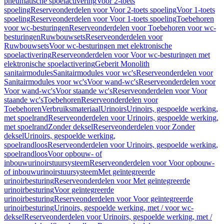
pneumatische spoelactivering
Voor 2-toets
spoeling
Reserveonderdelen voor Voor 2-toets spoeling
Voor 1-toets
spoeling
Reserveonderdelen voor Voor 1-toets spoeling
Toebehoren
voor wc-besturingen
Reserveonderdelen voor Toebehoren voor wc-
besturingen
Ruwbouwsets
Reserveonderdelen voor
Ruwbouwsets
Voor wc-besturingen met elektronische
spoelactivering
Reserveonderdelen voor Voor wc-besturingen met
elektronische spoelactivering
Geberit Monolith
sanitairmodules
Sanitairmodules voor wc's
Reserveonderdelen voor
Sanitairmodules voor wc's
Voor wand-wc's
Reserveonderdelen voor
Voor wand-wc's
Voor staande wc's
Reserveonderdelen voor Voor
staande wc's
Toebehoren
Reserveonderdelen voor
Toebehoren
Verbruiksmateriaal
Urinoirs
Urinoirs, gespoelde werking,
met spoelrand
Reserveonderdelen voor Urinoirs, gespoelde werking,
met spoelrand
Zonder deksel
Reserveonderdelen voor Zonder
deksel
Urinoirs, gespoelde werking,
spoelrandloos
Reserveonderdelen voor Urinoirs, gespoelde werking,
spoelrandloos
Voor opbouw- of
inbouwurinoirstuursysteem
Reserveonderdelen voor Voor opbouw-
of inbouwurinoirstuursysteem
Met geïntegreerde
urinoirbesturing
Reserveonderdelen voor Met geïntegreerde
urinoirbesturing
Voor geïntegreerde
urinoirbesturing
Reserveonderdelen voor Voor geïntegreerde
urinoirbesturing
Urinoirs, gespoelde werking, met / voor wc-
deksel
Reserveonderdelen voor Urinoirs, gespoelde werking, met /