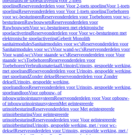
pneumatische spoelactivering
Voor 2-toets
spoeling
Reserveonderdelen voor Voor 2-toets spoeling
Voor 1-toets
spoeling
Reserveonderdelen voor Voor 1-toets spoeling
Toebehoren
voor wc-besturingen
Reserveonderdelen voor Toebehoren voor wc-
besturingen
Ruwbouwsets
Reserveonderdelen voor
Ruwbouwsets
Voor wc-besturingen met elektronische
spoelactivering
Reserveonderdelen voor Voor wc-besturingen met
elektronische spoelactivering
Geberit Monolith
sanitairmodules
Sanitairmodules voor wc's
Reserveonderdelen voor
Sanitairmodules voor wc's
Voor wand-wc's
Reserveonderdelen voor
Voor wand-wc's
Voor staande wc's
Reserveonderdelen voor Voor
staande wc's
Toebehoren
Reserveonderdelen voor
Toebehoren
Verbruiksmateriaal
Urinoirs
Urinoirs, gespoelde werking,
met spoelrand
Reserveonderdelen voor Urinoirs, gespoelde werking,
met spoelrand
Zonder deksel
Reserveonderdelen voor Zonder
deksel
Urinoirs, gespoelde werking,
spoelrandloos
Reserveonderdelen voor Urinoirs, gespoelde werking,
spoelrandloos
Voor opbouw- of
inbouwurinoirstuursysteem
Reserveonderdelen voor Voor opbouw-
of inbouwurinoirstuursysteem
Met geïntegreerde
urinoirbesturing
Reserveonderdelen voor Met geïntegreerde
urinoirbesturing
Voor geïntegreerde
urinoirbesturing
Reserveonderdelen voor Voor geïntegreerde
urinoirbesturing
Urinoirs, gespoelde werking, met / voor wc-
deksel
Reserveonderdelen voor Urinoirs, gespoelde werking, met /