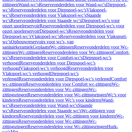
zittingen
Wand-wc's
Reserveonderdelen voor Wand-wc's
Diepspoel-
wc’s
Reserveonderdelen voor Diepspoel-wc’s
Vlakspoel-
wc’s
Reserveonderdelen voor Vlakspoel-wc’s
Staande
wc's
Reserveonderdelen voor Staande wc's
Diepspoel-wc's voor
opzet spoelreservoir
Reserveonderdelen voor Diepspoel-wc's voor
opzet spoelreservoir
Diepspoel-wc’s
Reserveonderdelen voor
Diepspoel-wc’s
Vlakspoel-wc’s
Reserveonderdelen voor Vlakspoel-
wc’s
Opbouwreservoirs voor wc's, van
sanitairkeramiek
Geplaatst
Wc-zittingen
Reserveonderdelen voor Wc-
zittingen
Wc-zittingen
Reserveonderdelen voor Wc-zittingen
Comfort-
wc's
Reserveonderdelen voor Comfort-wc's
Diepspoel-wc’s
verhoogd
Reserveonderdelen voor Diepspoel-wc’s
verhoogd
Vlakspoel-wc’s verhoogd
Reserveonderdelen voor
Vlakspoel-wc’s verhoogd
Diepspoel-wc's
verlengd
Reserveonderdelen voor Diepspoel-wc's verlengd
Comfort
wc-zittingen
Reserveonderdelen voor Comfort wc-zittingen
Wc-
zittingen
Reserveonderdelen voor Wc-zittingen
Wc-
zittingsringen
Reserveonderdelen voor Wc-zittingsringen
Wc’s voor
kinderen
Reserveonderdelen voor Wc’s voor kinderen
Wand-
wc's
Reserveonderdelen voor Wand-wc's
Staande
wc's
Reserveonderdelen voor Staande wc's
Wc-zittingen voor
kinderen
Reserveonderdelen voor Wc-zittingen voor kinderen
Wc-
zittingen
Reserveonderdelen voor Wc-zittingen
Wc-
zittingsringen
Reserveonderdelen voor Wc-zittingsringen
Hurk-
wc's
Met