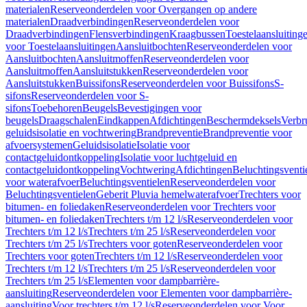
materialen
Reserveonderdelen voor Overgangen op andere
materialen
Draadverbindingen
Reserveonderdelen voor
Draadverbindingen
Flensverbindingen
Kraagbussen
Toestelaansluiting
voor Toestelaansluitingen
Aansluitbochten
Reserveonderdelen voor
Aansluitbochten
Aansluitmoffen
Reserveonderdelen voor
Aansluitmoffen
Aansluitstukken
Reserveonderdelen voor
Aansluitstukken
Buissifons
Reserveonderdelen voor Buissifons
S-
sifons
Reserveonderdelen voor S-
sifons
Toebehoren
Beugels
Bevestigingen voor
beugels
Draagschalen
Eindkappen
Afdichtingen
Beschermdeksels
Verbr
geluidsisolatie en vochtwering
Brandpreventie
Brandpreventie voor
afvoersystemen
Geluidsisolatie
Isolatie voor
contactgeluidontkoppeling
Isolatie voor luchtgeluid en
contactgeluidontkoppeling
Vochtwering
Afdichtingen
Beluchtingsventi
voor waterafvoer
Beluchtingsventielen
Reserveonderdelen voor
Beluchtingsventielen
Geberit Pluvia hemelwaterafvoer
Trechters voor
bitumen- en foliedaken
Reserveonderdelen voor Trechters voor
bitumen- en foliedaken
Trechters t/m 12 l/s
Reserveonderdelen voor
Trechters t/m 12 l/s
Trechters t/m 25 l/s
Reserveonderdelen voor
Trechters t/m 25 l/s
Trechters voor goten
Reserveonderdelen voor
Trechters voor goten
Trechters t/m 12 l/s
Reserveonderdelen voor
Trechters t/m 12 l/s
Trechters t/m 25 l/s
Reserveonderdelen voor
Trechters t/m 25 l/s
Elementen voor dampbarrière-
aansluiting
Reserveonderdelen voor Elementen voor dampbarrière-
aansluiting
Voor trechters t/m 12 l/s
Reserveonderdelen voor Voor