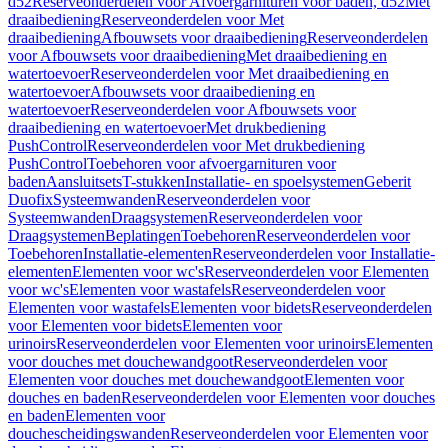
d52
Reserveonderdelen voor Afvoergarnituren voor baden, d52
Met
draaibediening
Reserveonderdelen voor Met
draaibediening
Afbouwsets voor draaibediening
Reserveonderdelen
voor Afbouwsets voor draaibediening
Met draaibediening en
watertoevoer
Reserveonderdelen voor Met draaibediening en
watertoevoer
Afbouwsets voor draaibediening en
watertoevoer
Reserveonderdelen voor Afbouwsets voor
draaibediening en watertoevoer
Met drukbediening
PushControl
Reserveonderdelen voor Met drukbediening
PushControl
Toebehoren voor afvoergarnituren voor
baden
Aansluitsets
T-stukken
Installatie- en spoelsystemen
Geberit
Duofix
Systeemwanden
Reserveonderdelen voor
Systeemwanden
Draagsystemen
Reserveonderdelen voor
Draagsystemen
Beplatingen
Toebehoren
Reserveonderdelen voor
Toebehoren
Installatie-elementen
Reserveonderdelen voor Installatie-
elementen
Elementen voor wc's
Reserveonderdelen voor Elementen
voor wc's
Elementen voor wastafels
Reserveonderdelen voor
Elementen voor wastafels
Elementen voor bidets
Reserveonderdelen
voor Elementen voor bidets
Elementen voor
urinoirs
Reserveonderdelen voor Elementen voor urinoirs
Elementen
voor douches met douchewandgoot
Reserveonderdelen voor
Elementen voor douches met douchewandgoot
Elementen voor
douches en baden
Reserveonderdelen voor Elementen voor douches
en baden
Elementen voor
douchescheidingswanden
Reserveonderdelen voor Elementen voor