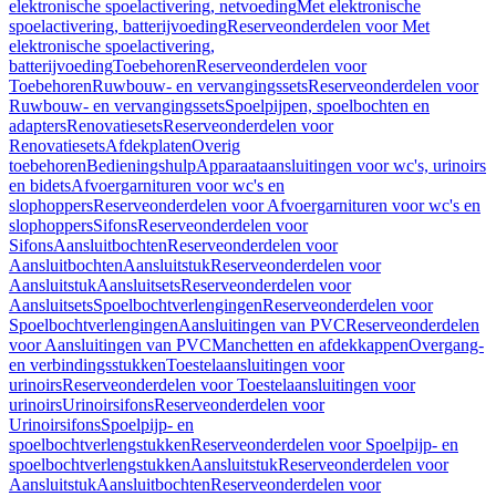
elektronische spoelactivering, netvoeding
Met elektronische
spoelactivering, batterijvoeding
Reserveonderdelen voor Met
elektronische spoelactivering,
batterijvoeding
Toebehoren
Reserveonderdelen voor
Toebehoren
Ruwbouw- en vervangingssets
Reserveonderdelen voor
Ruwbouw- en vervangingssets
Spoelpijpen, spoelbochten en
adapters
Renovatiesets
Reserveonderdelen voor
Renovatiesets
Afdekplaten
Overig
toebehoren
Bedieningshulp
Apparaataansluitingen voor wc's, urinoirs
en bidets
Afvoergarnituren voor wc's en
slophoppers
Reserveonderdelen voor Afvoergarnituren voor wc's en
slophoppers
Sifons
Reserveonderdelen voor
Sifons
Aansluitbochten
Reserveonderdelen voor
Aansluitbochten
Aansluitstuk
Reserveonderdelen voor
Aansluitstuk
Aansluitsets
Reserveonderdelen voor
Aansluitsets
Spoelbochtverlengingen
Reserveonderdelen voor
Spoelbochtverlengingen
Aansluitingen van PVC
Reserveonderdelen
voor Aansluitingen van PVC
Manchetten en afdekkappen
Overgang-
en verbindingsstukken
Toestelaansluitingen voor
urinoirs
Reserveonderdelen voor Toestelaansluitingen voor
urinoirs
Urinoirsifons
Reserveonderdelen voor
Urinoirsifons
Spoelpijp- en
spoelbochtverlengstukken
Reserveonderdelen voor Spoelpijp- en
spoelbochtverlengstukken
Aansluitstuk
Reserveonderdelen voor
Aansluitstuk
Aansluitbochten
Reserveonderdelen voor