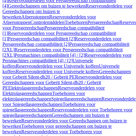
[4]
Reserveonderdelen voor Persgereedschap compatibiliteit
[4]
Gereedschappen om buizen te bewerken
Reserveonderdelen voor
Gereedschappen om buizen te
bewerken
Afpersstoppen
Reserveonderdelen voor
Afpersstoppen
Controlemiddelen
Toebehoren
Persgereedschap
Reserve
voor Persgereedschap
Persgereedschap compatibiliteit
[1]
Reserveonderdelen voor Persgereedschap compatibiliteit
[1]
Persgereedschap compatibiliteit [2]
Reserveonderdelen voor
Persgereedschap compatibiliteit [2]
Persgereedschap compatibiliteit
[2XL]
Reserveonderdelen voor Persgereedschap compatibiliteit
[2XL]
Persmachines compatibiliteit [4] / [2]
Reserveonderdelen voor
Persmachines compatibiliteit [4] / [2]
Universele
koffers
Reserveonderdelen voor Universele koffers
Universele
koffers
Reserveonderdelen voor Universele koffers
Gereedschappen
voor Geberit Silent-db20 / Geberit PE
Reserveonderdelen voor
Gereedschappen voor Geberit Silent-db20 / Geberit
PE
Elektrolasgereedschappen
Reserveonderdelen voor
Elektrolasgereedschappen
Toebehoren voor
elektrolasgereedschappen
Spiegellasgereedschappen
Reserveonderdele
voor Spiegellasgereedschappen
Toebehoren voor
spiegellasgereedschappen
Reserveonderdelen voor Toebehoren voor
spiegellasgereedschappen
Gereedschappen om buizen te
bewerken
Reserveonderdelen voor Gereedschappen om buizen te
bewerken
Toebehoren voor gereedschappen om buizen te
bewerken
Reserveonderdelen voor Toebehoren voor