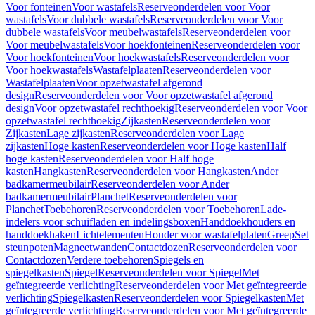
Voor fonteinen
Voor wastafels
Reserveonderdelen voor Voor
wastafels
Voor dubbele wastafels
Reserveonderdelen voor Voor
dubbele wastafels
Voor meubelwastafels
Reserveonderdelen voor
Voor meubelwastafels
Voor hoekfonteinen
Reserveonderdelen voor
Voor hoekfonteinen
Voor hoekwastafels
Reserveonderdelen voor
Voor hoekwastafels
Wastafelplaaten
Reserveonderdelen voor
Wastafelplaaten
Voor opzetwastafel afgerond
design
Reserveonderdelen voor Voor opzetwastafel afgerond
design
Voor opzetwastafel rechthoekig
Reserveonderdelen voor Voor
opzetwastafel rechthoekig
Zijkasten
Reserveonderdelen voor
Zijkasten
Lage zijkasten
Reserveonderdelen voor Lage
zijkasten
Hoge kasten
Reserveonderdelen voor Hoge kasten
Half
hoge kasten
Reserveonderdelen voor Half hoge
kasten
Hangkasten
Reserveonderdelen voor Hangkasten
Ander
badkamermeubilair
Reserveonderdelen voor Ander
badkamermeubilair
Planchet
Reserveonderdelen voor
Planchet
Toebehoren
Reserveonderdelen voor Toebehoren
Lade-
indelers voor schuifladen en indelingsboxen
Handdoekhouders en
handdoekhaken
Lichtelementen
Houder voor wastafelplaten
Greep
Set
steunpoten
Magneetwanden
Contactdozen
Reserveonderdelen voor
Contactdozen
Verdere toebehoren
Spiegels en
spiegelkasten
Spiegel
Reserveonderdelen voor Spiegel
Met
geïntegreerde verlichting
Reserveonderdelen voor Met geïntegreerde
verlichting
Spiegelkasten
Reserveonderdelen voor Spiegelkasten
Met
geïntegreerde verlichting
Reserveonderdelen voor Met geïntegreerde