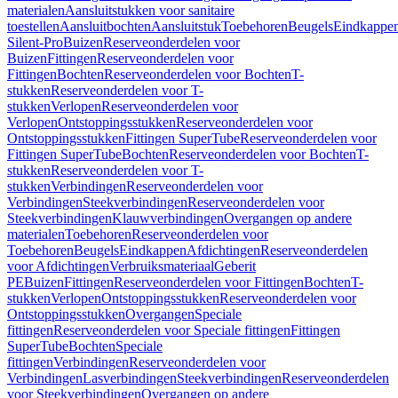
materialen
Aansluitstukken voor sanitaire
toestellen
Aansluitbochten
Aansluitstuk
Toebehoren
Beugels
Eindkappe
Silent-Pro
Buizen
Reserveonderdelen voor
Buizen
Fittingen
Reserveonderdelen voor
Fittingen
Bochten
Reserveonderdelen voor Bochten
T-
stukken
Reserveonderdelen voor T-
stukken
Verlopen
Reserveonderdelen voor
Verlopen
Ontstoppingsstukken
Reserveonderdelen voor
Ontstoppingsstukken
Fittingen SuperTube
Reserveonderdelen voor
Fittingen SuperTube
Bochten
Reserveonderdelen voor Bochten
T-
stukken
Reserveonderdelen voor T-
stukken
Verbindingen
Reserveonderdelen voor
Verbindingen
Steekverbindingen
Reserveonderdelen voor
Steekverbindingen
Klauwverbindingen
Overgangen op andere
materialen
Toebehoren
Reserveonderdelen voor
Toebehoren
Beugels
Eindkappen
Afdichtingen
Reserveonderdelen
voor Afdichtingen
Verbruiksmateriaal
Geberit
PE
Buizen
Fittingen
Reserveonderdelen voor Fittingen
Bochten
T-
stukken
Verlopen
Ontstoppingsstukken
Reserveonderdelen voor
Ontstoppingsstukken
Overgangen
Speciale
fittingen
Reserveonderdelen voor Speciale fittingen
Fittingen
SuperTube
Bochten
Speciale
fittingen
Verbindingen
Reserveonderdelen voor
Verbindingen
Lasverbindingen
Steekverbindingen
Reserveonderdelen
voor Steekverbindingen
Overgangen op andere