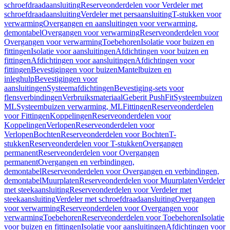
schroefdraadaansluiting
Reserveonderdelen voor Verdeler met
schroefdraadaansluiting
Verdeler met persaansluiting
T-stukken voor
verwarming
Overgangen en aansluitingen voor verwarming,
demontabel
Overgangen voor verwarming
Reserveonderdelen voor
Overgangen voor verwarming
Toebehoren
Isolatie voor buizen en
fittingen
Isolatie voor aansluitingen
Afdichtingen voor buizen en
fittingen
Afdichtingen voor aansluitingen
Afdichtingen voor
fittingen
Bevestigingen voor buizen
Mantelbuizen en
inleghulp
Bevestigingen voor
aansluitingen
Systeemafdichtingen
Bevestiging-sets voor
flensverbindingen
Verbruiksmateriaal
Geberit PushFit
Systeembuizen
ML
Systeembuizen verwarming, ML
Fittingen
Reserveonderdelen
voor Fittingen
Koppelingen
Reserveonderdelen voor
Koppelingen
Verlopen
Reserveonderdelen voor
Verlopen
Bochten
Reserveonderdelen voor Bochten
T-
stukken
Reserveonderdelen voor T-stukken
Overgangen
permanent
Reserveonderdelen voor Overgangen
permanent
Overgangen en verbindingen,
demontabel
Reserveonderdelen voor Overgangen en verbindingen,
demontabel
Muurplaten
Reserveonderdelen voor Muurplaten
Verdeler
met steekaansluiting
Reserveonderdelen voor Verdeler met
steekaansluiting
Verdeler met schroefdraadaansluiting
Overgangen
voor verwarming
Reserveonderdelen voor Overgangen voor
verwarming
Toebehoren
Reserveonderdelen voor Toebehoren
Isolatie
voor buizen en fittingen
Isolatie voor aansluitingen
Afdichtingen voor