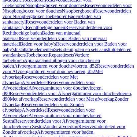
Toebehoren
Nisopbergboxen voor douches
Reserveonderdelen voor
Nisopbergboxen voor douches
Nisopbergboxen
Reserveonderdelen
voor Nisopbergboxen
Toebehoren
Baden
Baden van
sanitairacryl
Reserveonderdelen voor Baden van
sanitairacryl
Rechthoekige baden
Reserveonderdelen voor
Rechthoekige baden
Baden van mineraal
materiaal
Reserveonderdelen voor Baden van mineraal
materiaal
Baden voor baby's
Reserveonderdelen voor Baden voor
baby's
Installatie-elementen
Sets steunpoten en sets aansluitplaten en
wandankers
Toebehoren
Reparatiesets
Verdere
toebehoren
Apparaataansluitingen voor douches en
baden
Afvoergarnituren voor douchevloeren, d52
Reserveonderdelen
voor Afvoergarnituren voor douchevloeren, d52
Met
afvoerkap
Reserveonderdelen voor Met
afvoerkap
Afvoerdeksel
Reserveonderdelen voor
Afvoerdeksel
Afvoergarnituren voor douchevloeren,
d90
Reserveonderdelen voor Afvoergarnituren voor douchevloeren,
d90
Met afvoerkap
Reserveonderdelen voor Met afvoerkap
Zonder
afvoerkap
Reserveonderdelen voor Zonder
afvoerkap
Afvoerdeksel
Reserveonderdelen voor
Afvoerdeksel
Afvoergarnituren voor douchevloeren
Sestra
Reserveonderdelen voor Afvoergarnituren voor
douchevloeren Sestra
Zonder afvoerkap
Reserveonderdelen voor
Zonder afvoerkap
Afvoergarnituren voor baden,