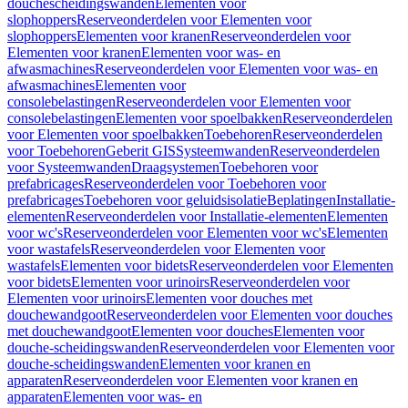
douchescheidingswanden
Elementen voor
slophoppers
Reserveonderdelen voor Elementen voor
slophoppers
Elementen voor kranen
Reserveonderdelen voor
Elementen voor kranen
Elementen voor was- en
afwasmachines
Reserveonderdelen voor Elementen voor was- en
afwasmachines
Elementen voor
consolebelastingen
Reserveonderdelen voor Elementen voor
consolebelastingen
Elementen voor spoelbakken
Reserveonderdelen
voor Elementen voor spoelbakken
Toebehoren
Reserveonderdelen
voor Toebehoren
Geberit GIS
Systeemwanden
Reserveonderdelen
voor Systeemwanden
Draagsystemen
Toebehoren voor
prefabricages
Reserveonderdelen voor Toebehoren voor
prefabricages
Toebehoren voor geluidsisolatie
Beplatingen
Installatie-
elementen
Reserveonderdelen voor Installatie-elementen
Elementen
voor wc's
Reserveonderdelen voor Elementen voor wc's
Elementen
voor wastafels
Reserveonderdelen voor Elementen voor
wastafels
Elementen voor bidets
Reserveonderdelen voor Elementen
voor bidets
Elementen voor urinoirs
Reserveonderdelen voor
Elementen voor urinoirs
Elementen voor douches met
douchewandgoot
Reserveonderdelen voor Elementen voor douches
met douchewandgoot
Elementen voor douches
Elementen voor
douche-scheidingswanden
Reserveonderdelen voor Elementen voor
douche-scheidingswanden
Elementen voor kranen en
apparaten
Reserveonderdelen voor Elementen voor kranen en
apparaten
Elementen voor was- en