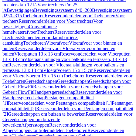
trechters t/m 12 l/s
Voor trechters t/m 25
l/s
Bevestigingen
Bevestigingssysteem d40–200
Bevestigingssysteem
d250–315
Toebehoren
Reserveonderdelen voor Toebehoren
Voor
trechters
Reserveonderdelen voor Voor trechters
Voor
bevestigingen
Conventionele
hemelwaterafvoer
Trechters
Reserveonderdelen voor
Trechters
Elementen voor dampbarrière-
aansluiting
Toebehoren
Vloerafvoer
Vloerafvoer voor binnen en
buiten
Reserveonderdelen voor Vloerafvoer voor binnen en
buiten
Vloerputten 13 x 13 cm
Reserveonderdelen voor Vloerputten
13 x 13 cm
Vloeraansluitingen voor balkons en terrassen, 13 x 13
cm
Reserveonderdelen voor Vloeraansluitingen voor balkons en
terrassen, 13 x 13 cm
Vloerafvoeren 15 x 15 cm
Reserveonderdelen
voor Vloerafvoeren 15 x 15 cm
Toebehoren
Reserveonderdelen voor
Toebehoren
Gereedschappen
Gereedschappen
Gereedschappen voor
Geberit FlowFit
Reserveonderdelen voor Gereedschappen voor
Geberit FlowFit
Handpersgereedschap
Reserveonderdelen voor
Handpersgereedschap
Perstangen compatibiliteit
[1]
Reserveonderdelen voor Perstangen compatibiliteit [1]
Perstangen
compatibiliteit [2]
Reserveonderdelen voor Perstangen compatibiliteit
[2]
Gereedschappen om buizen te bewerken
Reserveonderdelen voor
Gereedschappen om buizen te
bewerken
Afpersstoppen
Reserveonderdelen voor
Afpersstoppen
Controlemiddelen
Toebehoren
Reserveonderdelen
voor Toebehoren
Gereedschappen voor Geberit