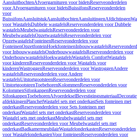
Aansluitbochten
Afvoergarnituren voor bidets
Reserveonderdelen
voor Afvoergarnituren voor bidets
Buissifons
Reserveonderdelen
voor
Buissifons
Aansluitstuk
Aansluitbochten
Aansluitingen
Afdichtingen
Was
voor Wastafels
Dubbele wastafels
Reserveonderdelen voor Dubbele
wastafels
Meubelwastafels
Reserveonderdelen voor
Meubelwastafels
Opzetwastafels
Reserveonderdelen voor
Opzetwastafels
Fonteinen
Reserveonderdelen voor
Fonteinen
Opzetfontein
Hoekfonteinen
Inbouwwastafels
Reserveonderd
voor Inbouwwastafels
Onderbouwwastafels
Reserveonderdelen voor
Onderbouwwastafels
Hoekwastafels
Wastafels Comfort
Wastafels
voor kinderen
Reserveonderdelen voor Wastafels voor
kinderen
Wastroggen
Reserveonderdelen voor Wastroggen
Andere
wastafels
Reserveonderdelen voor Andere
wastafels
Uitstortgootsteen
Reserveonderdelen voor
Uitstortgootsteen
Toebehoren
Kolommen
Reserveonderdelen voor
Kolommen
Sifonkappen
Reserveonderdelen voor
Sifonkappen
Toebehoren
Afvoerdeksel
Bevestigingsmateriaal
Decorati
afdekkingen
Planchet
Wastafel sets met onderkast
Sets fonteinen met
onderkast
Reserveonderdelen voor Sets fonteinen met
onderkast
Wastafel sets met onderkast
Reserveonderdelen voor
Wastafel sets met onderkast
Meubelwastafel sets met
onderkast
Reserveonderdelen voor Meubelwastafel sets met
onderkast
Badkamermeubilair
Wastafelonderkasten
Reserveonderdelen
voor Wastafelonderkasten
Voor fonteinen
Reserveonderdelen voor