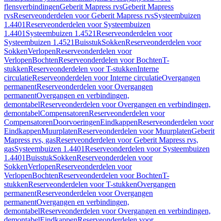
flensverbindingen
Geberit Mapress rvs
Geberit Mapress
rvs
Reserveonderdelen voor Geberit Mapress rvs
Systeembuizen
1.4401
Reserveonderdelen voor Systeembuizen
1.4401
Systeembuizen 1.4521
Reserveonderdelen voor
Systeembuizen 1.4521
Buisstuk
Sokken
Reserveonderdelen voor
Sokken
Verlopen
Reserveonderdelen voor
Verlopen
Bochten
Reserveonderdelen voor Bochten
T-
stukken
Reserveonderdelen voor T-stukken
Interne
circulatie
Reserveonderdelen voor Interne circulatie
Overgangen
permanent
Reserveonderdelen voor Overgangen
permanent
Overgangen en verbindingen,
demontabel
Reserveonderdelen voor Overgangen en verbindingen,
demontabel
Compensatoren
Reserveonderdelen voor
Compensatoren
Doorvoeringen
Eindkappen
Reserveonderdelen voor
Eindkappen
Muurplaten
Reserveonderdelen voor Muurplaten
Geberit
Mapress rvs, gas
Reserveonderdelen voor Geberit Mapress rvs,
gas
Systeembuizen 1.4401
Reserveonderdelen voor Systeembuizen
1.4401
Buisstuk
Sokken
Reserveonderdelen voor
Sokken
Verlopen
Reserveonderdelen voor
Verlopen
Bochten
Reserveonderdelen voor Bochten
T-
stukken
Reserveonderdelen voor T-stukken
Overgangen
permanent
Reserveonderdelen voor Overgangen
permanent
Overgangen en verbindingen,
demontabel
Reserveonderdelen voor Overgangen en verbindingen,
demontabel
Eindkappen
Reserveonderdelen voor