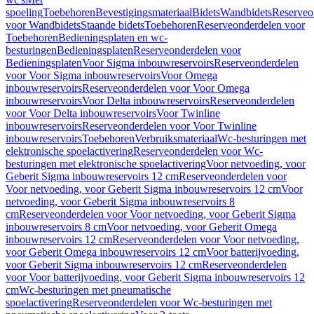
spoeling
Toebehoren
Bevestigingsmateriaal
Bidets
Wandbidets
Reserveo
voor Wandbidets
Staande bidets
Toebehoren
Reserveonderdelen voor
Toebehoren
Bedieningsplaten en wc-
besturingen
Bedieningsplaten
Reserveonderdelen voor
Bedieningsplaten
Voor Sigma inbouwreservoirs
Reserveonderdelen
voor Voor Sigma inbouwreservoirs
Voor Omega
inbouwreservoirs
Reserveonderdelen voor Voor Omega
inbouwreservoirs
Voor Delta inbouwreservoirs
Reserveonderdelen
voor Voor Delta inbouwreservoirs
Voor Twinline
inbouwreservoirs
Reserveonderdelen voor Voor Twinline
inbouwreservoirs
Toebehoren
Verbruiksmateriaal
Wc-besturingen met
elektronische spoelactivering
Reserveonderdelen voor Wc-
besturingen met elektronische spoelactivering
Voor netvoeding, voor
Geberit Sigma inbouwreservoirs 12 cm
Reserveonderdelen voor
Voor netvoeding, voor Geberit Sigma inbouwreservoirs 12 cm
Voor
netvoeding, voor Geberit Sigma inbouwreservoirs 8
cm
Reserveonderdelen voor Voor netvoeding, voor Geberit Sigma
inbouwreservoirs 8 cm
Voor netvoeding, voor Geberit Omega
inbouwreservoirs 12 cm
Reserveonderdelen voor Voor netvoeding,
voor Geberit Omega inbouwreservoirs 12 cm
Voor batterijvoeding,
voor Geberit Sigma inbouwreservoirs 12 cm
Reserveonderdelen
voor Voor batterijvoeding, voor Geberit Sigma inbouwreservoirs 12
cm
Wc-besturingen met pneumatische
spoelactivering
Reserveonderdelen voor Wc-besturingen met