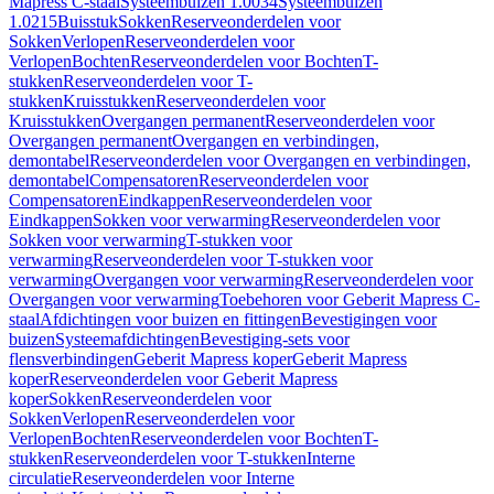
Mapress C-staal
Systeembuizen 1.0034
Systeembuizen
1.0215
Buisstuk
Sokken
Reserveonderdelen voor
Sokken
Verlopen
Reserveonderdelen voor
Verlopen
Bochten
Reserveonderdelen voor Bochten
T-
stukken
Reserveonderdelen voor T-
stukken
Kruisstukken
Reserveonderdelen voor
Kruisstukken
Overgangen permanent
Reserveonderdelen voor
Overgangen permanent
Overgangen en verbindingen,
demontabel
Reserveonderdelen voor Overgangen en verbindingen,
demontabel
Compensatoren
Reserveonderdelen voor
Compensatoren
Eindkappen
Reserveonderdelen voor
Eindkappen
Sokken voor verwarming
Reserveonderdelen voor
Sokken voor verwarming
T-stukken voor
verwarming
Reserveonderdelen voor T-stukken voor
verwarming
Overgangen voor verwarming
Reserveonderdelen voor
Overgangen voor verwarming
Toebehoren voor Geberit Mapress C-
staal
Afdichtingen voor buizen en fittingen
Bevestigingen voor
buizen
Systeemafdichtingen
Bevestiging-sets voor
flensverbindingen
Geberit Mapress koper
Geberit Mapress
koper
Reserveonderdelen voor Geberit Mapress
koper
Sokken
Reserveonderdelen voor
Sokken
Verlopen
Reserveonderdelen voor
Verlopen
Bochten
Reserveonderdelen voor Bochten
T-
stukken
Reserveonderdelen voor T-stukken
Interne
circulatie
Reserveonderdelen voor Interne