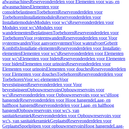
afwasmachines
Reserveonderdelen voor Elementen voor was- en
afwasmachines
Elementen voor
consolebelastingen
Toebehoren
Reserveonderdelen voor
Toebehoren
Installatiemodules
Reserveonderdelen voor
Installatiemodules
Modules voor wc's
Reserveonderdelen voor
Modules voor wc's
Modules voor
wandelementen
Beplatingen
Toebehoren
Reserveonderdelen voor
Toebehoren
Voor systeemwanden
Reserveonderdelen voor Voor
systeemwanden
Voor aanvoersystemen
Voor waterafvoer
Geberit
Kombifix
Installatie-elementen
Reserveonderdelen voor Installatie-
elementen
Elementen voor wc's
Reserveonderdelen voor Elementen
voor wc's
Elementen voor bidets
Reserveonderdelen voor Elementen
voor bidets
Elementen voor urinoirs
Reserveonderdelen voor
Elementen voor urinoirs
Elementen voor douches
Reserveonderdelen
voor Elementen voor douches
Toebehoren
Reserveonderdelen voor
Toebehoren
Voor wc-elementen
Voor
bevestigingen
Reserveonderdelen voor Voor
bevestigingen
Opbouwreservoirs
Opbouwreservoirs voor
wc's
Reserveonderdelen voor Opbouwreservoirs voor wc's
Hoog
hangende
Reserveonderdelen voor Hoog hangende
Laag- en
halfhoog hangend
Reserveonderdelen voor Laag- en halfhoog
hangend
Opbouwreservoirs voor wc's, van
sanitairkeramiek
Reserveonderdelen voor Opbouwreservoirs voor
wc's, van sanitairkeramiek
Geplaatst
Reserveonderdelen voor
Geplaatst
Spoelpijpen voor opbouwreservoirs
Hoog hangende
Laag-