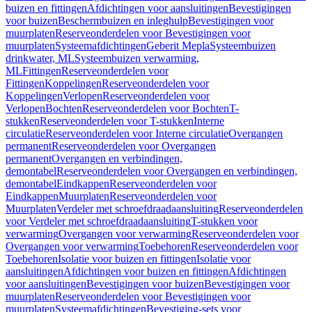
buizen en fittingen
Afdichtingen voor aansluitingen
Bevestigingen
voor buizen
Beschermbuizen en inleghulp
Bevestigingen voor
muurplaten
Reserveonderdelen voor Bevestigingen voor
muurplaten
Systeemafdichtingen
Geberit Mepla
Systeembuizen
drinkwater, ML
Systeembuizen verwarming,
ML
Fittingen
Reserveonderdelen voor
Fittingen
Koppelingen
Reserveonderdelen voor
Koppelingen
Verlopen
Reserveonderdelen voor
Verlopen
Bochten
Reserveonderdelen voor Bochten
T-
stukken
Reserveonderdelen voor T-stukken
Interne
circulatie
Reserveonderdelen voor Interne circulatie
Overgangen
permanent
Reserveonderdelen voor Overgangen
permanent
Overgangen en verbindingen,
demontabel
Reserveonderdelen voor Overgangen en verbindingen,
demontabel
Eindkappen
Reserveonderdelen voor
Eindkappen
Muurplaten
Reserveonderdelen voor
Muurplaten
Verdeler met schroefdraadaansluiting
Reserveonderdelen
voor Verdeler met schroefdraadaansluiting
T-stukken voor
verwarming
Overgangen voor verwarming
Reserveonderdelen voor
Overgangen voor verwarming
Toebehoren
Reserveonderdelen voor
Toebehoren
Isolatie voor buizen en fittingen
Isolatie voor
aansluitingen
Afdichtingen voor buizen en fittingen
Afdichtingen
voor aansluitingen
Bevestigingen voor buizen
Bevestigingen voor
muurplaten
Reserveonderdelen voor Bevestigingen voor
muurplaten
Systeemafdichtingen
Bevestiging-sets voor