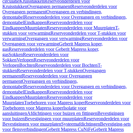
circulatie
Kruisstukken
Reserveonderdelen voor
Kruisstukken
Overgangen permanent
Reserveonderdelen voor
Overgangen permanent
Overgangen en verbindingen,
demontabel
Reserveonderdelen voor Overgangen en verbindingen,
demontabel
Eindkappen
Reserveonderdelen voor
Eindkappen
Muurplaten
Reserveonderdelen voor Muurplaten
T-
stukken voor verwarming
Reserveonderdelen voor T-stukken voor
verwarming
Overgangen voor verwarming
Reserveonderdelen voor
Overgangen voor verwarming
Geberit Mapress koper,
gas
Reserveonderdelen voor Geberit Mapress koper,
gas
Sokken
Reserveonderdelen voor
Sokken
Verlopen
Reserveonderdelen voor
Verlopen
Bochten
Reserveonderdelen voor Bochten
T-
stukken
Reserveonderdelen voor T-stukken
Overgangen
permanent
Reserveonderdelen voor Overgangen
permanent
Overgangen en verbindingen,
demontabel
Reserveonderdelen voor Overgangen en verbindingen,
demontabel
Eindkappen
Reserveonderdelen voor
Eindkappen
Muurplaten
Reserveonderdelen voor
Muurplaten
Toebehoren voor Mapress koper
Reserveonderdelen voor
Toebehoren voor Mapress koper
Isolatie voor
aansluitingen
Afdichtingen voor buizen en fittingen
Bevestigingen
voor buizen
Bevestigingen voor muurplaten
Reserveonderdelen voor
Bevestigingen voor muurplaten
Systeemafdichtingen
Bevestiging-sets
voor flensverbindingen
Geberit Mapress CuNiFe
Geberit Mapress