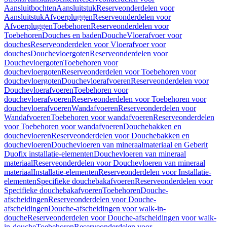
Aansluitbochten
Aansluitstuk
Reserveonderdelen voor
Aansluitstuk
Afvoerpluggen
Reserveonderdelen voor
Afvoerpluggen
Toebehoren
Reserveonderdelen voor
Toebehoren
Douches en baden
Douche
Vloerafvoer voor
douches
Reserveonderdelen voor Vloerafvoer voor
douches
Douchevloergoten
Reserveonderdelen voor
Douchevloergoten
Toebehoren voor
douchevloergoten
Reserveonderdelen voor Toebehoren voor
douchevloergoten
Douchevloerafvoeren
Reserveonderdelen voor
Douchevloerafvoeren
Toebehoren voor
douchevloerafvoeren
Reserveonderdelen voor Toebehoren voor
douchevloerafvoeren
Wandafvoeren
Reserveonderdelen voor
Wandafvoeren
Toebehoren voor wandafvoeren
Reserveonderdelen
voor Toebehoren voor wandafvoeren
Douchebakken en
douchevloeren
Reserveonderdelen voor Douchebakken en
douchevloeren
Douchevloeren van mineraalmateriaal en Geberit
Duofix installatie-elementen
Douchevloeren van mineraal
materiaal
Reserveonderdelen voor Douchevloeren van mineraal
materiaal
Installatie-elementen
Reserveonderdelen voor Installatie-
elementen
Specifieke douchebakafvoeren
Reserveonderdelen voor
Specifieke douchebakafvoeren
Toebehoren
Douche-
afscheidingen
Reserveonderdelen voor Douche-
afscheidingen
Douche-afscheidingen voor walk-in-
douche
Reserveonderdelen voor Douche-afscheidingen voor walk-
in-douche
Toebehoren
Reserveonderdelen voor