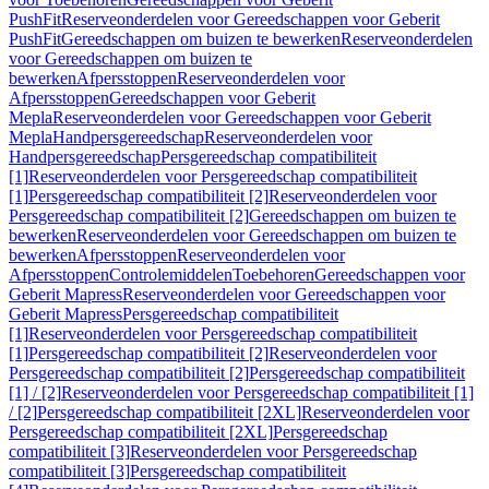
PushFit
Reserveonderdelen voor Gereedschappen voor Geberit
PushFit
Gereedschappen om buizen te bewerken
Reserveonderdelen
voor Gereedschappen om buizen te
bewerken
Afpersstoppen
Reserveonderdelen voor
Afpersstoppen
Gereedschappen voor Geberit
Mepla
Reserveonderdelen voor Gereedschappen voor Geberit
Mepla
Handpersgereedschap
Reserveonderdelen voor
Handpersgereedschap
Persgereedschap compatibiliteit
[1]
Reserveonderdelen voor Persgereedschap compatibiliteit
[1]
Persgereedschap compatibiliteit [2]
Reserveonderdelen voor
Persgereedschap compatibiliteit [2]
Gereedschappen om buizen te
bewerken
Reserveonderdelen voor Gereedschappen om buizen te
bewerken
Afpersstoppen
Reserveonderdelen voor
Afpersstoppen
Controlemiddelen
Toebehoren
Gereedschappen voor
Geberit Mapress
Reserveonderdelen voor Gereedschappen voor
Geberit Mapress
Persgereedschap compatibiliteit
[1]
Reserveonderdelen voor Persgereedschap compatibiliteit
[1]
Persgereedschap compatibiliteit [2]
Reserveonderdelen voor
Persgereedschap compatibiliteit [2]
Persgereedschap compatibiliteit
[1] / [2]
Reserveonderdelen voor Persgereedschap compatibiliteit [1]
/ [2]
Persgereedschap compatibiliteit [2XL]
Reserveonderdelen voor
Persgereedschap compatibiliteit [2XL]
Persgereedschap
compatibiliteit [3]
Reserveonderdelen voor Persgereedschap
compatibiliteit [3]
Persgereedschap compatibiliteit