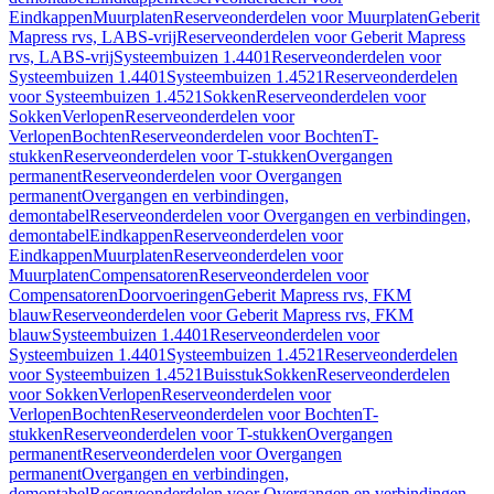
Eindkappen
Muurplaten
Reserveonderdelen voor Muurplaten
Geberit
Mapress rvs, LABS-vrij
Reserveonderdelen voor Geberit Mapress
rvs, LABS-vrij
Systeembuizen 1.4401
Reserveonderdelen voor
Systeembuizen 1.4401
Systeembuizen 1.4521
Reserveonderdelen
voor Systeembuizen 1.4521
Sokken
Reserveonderdelen voor
Sokken
Verlopen
Reserveonderdelen voor
Verlopen
Bochten
Reserveonderdelen voor Bochten
T-
stukken
Reserveonderdelen voor T-stukken
Overgangen
permanent
Reserveonderdelen voor Overgangen
permanent
Overgangen en verbindingen,
demontabel
Reserveonderdelen voor Overgangen en verbindingen,
demontabel
Eindkappen
Reserveonderdelen voor
Eindkappen
Muurplaten
Reserveonderdelen voor
Muurplaten
Compensatoren
Reserveonderdelen voor
Compensatoren
Doorvoeringen
Geberit Mapress rvs, FKM
blauw
Reserveonderdelen voor Geberit Mapress rvs, FKM
blauw
Systeembuizen 1.4401
Reserveonderdelen voor
Systeembuizen 1.4401
Systeembuizen 1.4521
Reserveonderdelen
voor Systeembuizen 1.4521
Buisstuk
Sokken
Reserveonderdelen
voor Sokken
Verlopen
Reserveonderdelen voor
Verlopen
Bochten
Reserveonderdelen voor Bochten
T-
stukken
Reserveonderdelen voor T-stukken
Overgangen
permanent
Reserveonderdelen voor Overgangen
permanent
Overgangen en verbindingen,
demontabel
Reserveonderdelen voor Overgangen en verbindingen,