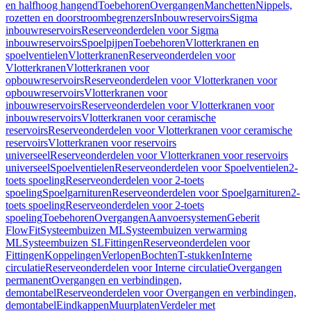
en halfhoog hangend
Toebehoren
Overgangen
Manchetten
Nippels,
rozetten en doorstroombegrenzers
Inbouwreservoirs
Sigma
inbouwreservoirs
Reserveonderdelen voor Sigma
inbouwreservoirs
Spoelpijpen
Toebehoren
Vlotterkranen en
spoelventielen
Vlotterkranen
Reserveonderdelen voor
Vlotterkranen
Vlotterkranen voor
opbouwreservoirs
Reserveonderdelen voor Vlotterkranen voor
opbouwreservoirs
Vlotterkranen voor
inbouwreservoirs
Reserveonderdelen voor Vlotterkranen voor
inbouwreservoirs
Vlotterkranen voor ceramische
reservoirs
Reserveonderdelen voor Vlotterkranen voor ceramische
reservoirs
Vlotterkranen voor reservoirs
universeel
Reserveonderdelen voor Vlotterkranen voor reservoirs
universeel
Spoelventielen
Reserveonderdelen voor Spoelventielen
2-
toets spoeling
Reserveonderdelen voor 2-toets
spoeling
Spoelgarnituren
Reserveonderdelen voor Spoelgarnituren
2-
toets spoeling
Reserveonderdelen voor 2-toets
spoeling
Toebehoren
Overgangen
Aanvoersystemen
Geberit
FlowFit
Systeembuizen ML
Systeembuizen verwarming
ML
Systeembuizen SL
Fittingen
Reserveonderdelen voor
Fittingen
Koppelingen
Verlopen
Bochten
T-stukken
Interne
circulatie
Reserveonderdelen voor Interne circulatie
Overgangen
permanent
Overgangen en verbindingen,
demontabel
Reserveonderdelen voor Overgangen en verbindingen,
demontabel
Eindkappen
Muurplaten
Verdeler met