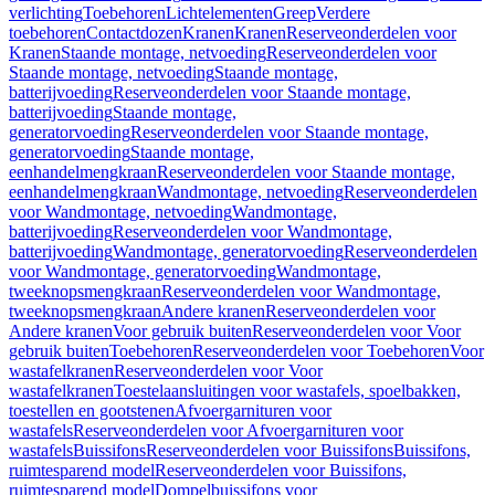
verlichting
Toebehoren
Lichtelementen
Greep
Verdere
toebehoren
Contactdozen
Kranen
Kranen
Reserveonderdelen voor
Kranen
Staande montage, netvoeding
Reserveonderdelen voor
Staande montage, netvoeding
Staande montage,
batterijvoeding
Reserveonderdelen voor Staande montage,
batterijvoeding
Staande montage,
generatorvoeding
Reserveonderdelen voor Staande montage,
generatorvoeding
Staande montage,
eenhandelmengkraan
Reserveonderdelen voor Staande montage,
eenhandelmengkraan
Wandmontage, netvoeding
Reserveonderdelen
voor Wandmontage, netvoeding
Wandmontage,
batterijvoeding
Reserveonderdelen voor Wandmontage,
batterijvoeding
Wandmontage, generatorvoeding
Reserveonderdelen
voor Wandmontage, generatorvoeding
Wandmontage,
tweeknopsmengkraan
Reserveonderdelen voor Wandmontage,
tweeknopsmengkraan
Andere kranen
Reserveonderdelen voor
Andere kranen
Voor gebruik buiten
Reserveonderdelen voor Voor
gebruik buiten
Toebehoren
Reserveonderdelen voor Toebehoren
Voor
wastafelkranen
Reserveonderdelen voor Voor
wastafelkranen
Toestelaansluitingen voor wastafels, spoelbakken,
toestellen en gootstenen
Afvoergarnituren voor
wastafels
Reserveonderdelen voor Afvoergarnituren voor
wastafels
Buissifons
Reserveonderdelen voor Buissifons
Buissifons,
ruimtesparend model
Reserveonderdelen voor Buissifons,
ruimtesparend model
Dompelbuissifons voor