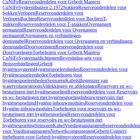
CuNiFe
Reserveonderdelen voor Geberit Mapress
CuNiFe
Systeembuizen 2.1972
Sokken
Reserveonderdelen voor
Sokken
Verlopen
Reserveonderdelen voor
Verlopen
Bochten
Reserveonderdelen voor Bochten
T-
stukken
Reserveonderdelen voor T-stukken
Overgangen
permanent
Reserveonderdelen voor Overgangen
permanent
Overgangen en verbindingen,
demontabel
Reserveonderdelen voor Overgangen en verbindingen,
demontabel
Doorvoeringen
Reserveonderdelen voor
Doorvoeringen
Toebehoren voor Geberit Mapress
CuNiFe
Systeemafdichtingen
Bevestiging-sets voor
flensverbindingen
Geberit
hygiënesysteem
Hygiënespoeleenheden
Reserveonderdelen voor
Hygiënespoeleenheden
Toebehoren voor
hygiënespoeleenheden
Sensoren
Kabels
Begrenzer van
watervolumestroom
Afdekkingen en afdekplaten
Reservoirs en wc-
besturingen met hygiënespoeling
Reserveonderdelen voor Reservoirs
en wc-besturingen met hygiënespoeling
Inbouwreservoirs met
hygiënespoeling
Hygiëne-inbouwmodules
Reserveonderdelen voor
Hygiëne-inbouwmodules
Toebehoren voor reservoirs en wc-
besturingen met hygiënespoeling
Reserveonderdelen voor
Toebehoren voor reservoirs en wc-besturingen met
hygiënespoeling
Sensoren
Kabel
Voedingsapparaten
Reserveonderdelen
voor Voedingsapparaten
Netwerkcomponenten
Geberit Connect
toebehoren voor Geberit hygiënesysteem
Reserveonderdelen voor