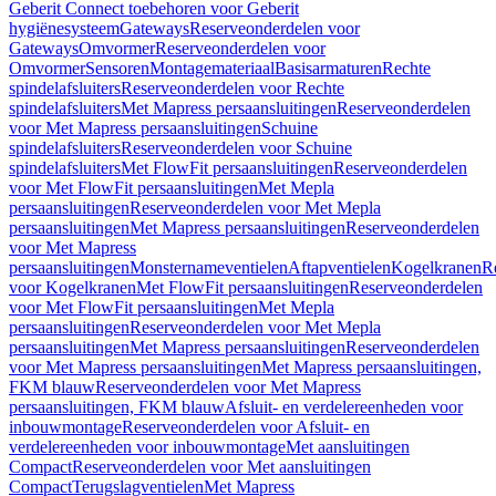
Geberit Connect toebehoren voor Geberit
hygiënesysteem
Gateways
Reserveonderdelen voor
Gateways
Omvormer
Reserveonderdelen voor
Omvormer
Sensoren
Montagemateriaal
Basisarmaturen
Rechte
spindelafsluiters
Reserveonderdelen voor Rechte
spindelafsluiters
Met Mapress persaansluitingen
Reserveonderdelen
voor Met Mapress persaansluitingen
Schuine
spindelafsluiters
Reserveonderdelen voor Schuine
spindelafsluiters
Met FlowFit persaansluitingen
Reserveonderdelen
voor Met FlowFit persaansluitingen
Met Mepla
persaansluitingen
Reserveonderdelen voor Met Mepla
persaansluitingen
Met Mapress persaansluitingen
Reserveonderdelen
voor Met Mapress
persaansluitingen
Monsternameventielen
Aftapventielen
Kogelkranen
R
voor Kogelkranen
Met FlowFit persaansluitingen
Reserveonderdelen
voor Met FlowFit persaansluitingen
Met Mepla
persaansluitingen
Reserveonderdelen voor Met Mepla
persaansluitingen
Met Mapress persaansluitingen
Reserveonderdelen
voor Met Mapress persaansluitingen
Met Mapress persaansluitingen,
FKM blauw
Reserveonderdelen voor Met Mapress
persaansluitingen, FKM blauw
Afsluit- en verdelereenheden voor
inbouwmontage
Reserveonderdelen voor Afsluit- en
verdelereenheden voor inbouwmontage
Met aansluitingen
Compact
Reserveonderdelen voor Met aansluitingen
Compact
Terugslagventielen
Met Mapress