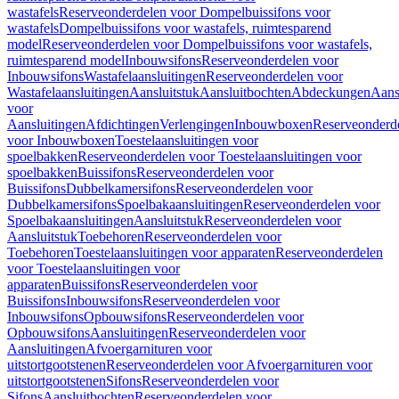
wastafels
Reserveonderdelen voor Dompelbuissifons voor
wastafels
Dompelbuissifons voor wastafels, ruimtesparend
model
Reserveonderdelen voor Dompelbuissifons voor wastafels,
ruimtesparend model
Inbouwsifons
Reserveonderdelen voor
Inbouwsifons
Wastafelaansluitingen
Reserveonderdelen voor
Wastafelaansluitingen
Aansluitstuk
Aansluitbochten
Abdeckungen
Aans
voor
Aansluitingen
Afdichtingen
Verlengingen
Inbouwboxen
Reserveonderd
voor Inbouwboxen
Toestelaansluitingen voor
spoelbakken
Reserveonderdelen voor Toestelaansluitingen voor
spoelbakken
Buissifons
Reserveonderdelen voor
Buissifons
Dubbelkamersifons
Reserveonderdelen voor
Dubbelkamersifons
Spoelbakaansluitingen
Reserveonderdelen voor
Spoelbakaansluitingen
Aansluitstuk
Reserveonderdelen voor
Aansluitstuk
Toebehoren
Reserveonderdelen voor
Toebehoren
Toestelaansluitingen voor apparaten
Reserveonderdelen
voor Toestelaansluitingen voor
apparaten
Buissifons
Reserveonderdelen voor
Buissifons
Inbouwsifons
Reserveonderdelen voor
Inbouwsifons
Opbouwsifons
Reserveonderdelen voor
Opbouwsifons
Aansluitingen
Reserveonderdelen voor
Aansluitingen
Afvoergarnituren voor
uitstortgootstenen
Reserveonderdelen voor Afvoergarnituren voor
uitstortgootstenen
Sifons
Reserveonderdelen voor
Sifons
Aansluitbochten
Reserveonderdelen voor