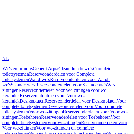
NL
Wc's en urinoirs
Geberit AquaClean douchewc’s
Complete
toiletsystemen
Reserveonderdelen voor Complete
toiletsystemen
Wand-wc's
Reserveonderdelen voor Wand-
wc's
Staande wc's
Reserveonderdelen voor Staande wc's
Wc-
zittingen
Reserveonderdelen voor Wc-zittingen
Voor wc-
keramiek
Reserveonderdelen voor Voor wc-
keramiek
Designplaten
Reserveonderdelen voor Designplaten
Voor
complete toiletsystemen
Reserveonderdelen voor Voor complete
toiletsystemen
Voor wc-zittingen
Reserveonderdelen voor Voor wc-
zittingen
Toebehoren
Reserveonderdelen voor Toebehoren
Voor
complete toiletsystemen
Voor wc-zittingen
Reserveonderdelen voor
Voor wc-zittingen
Voor wc-zittingen en complete
toiletsystemen
Wc's
Verbruiksmateriaal
Functie-eenheden
Wc's en wc-