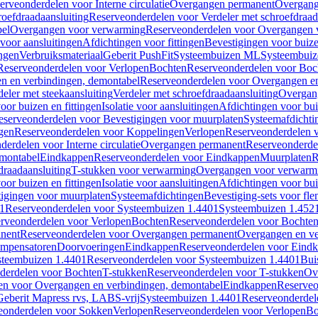
erveonderdelen voor Interne circulatie
Overgangen permanent
Overgang
roefdraadaansluiting
Reserveonderdelen voor Verdeler met schroefdraad
bel
Overgangen voor verwarming
Reserveonderdelen voor Overgangen 
voor aansluitingen
Afdichtingen voor fittingen
Bevestigingen voor buiz
ingen
Verbruiksmateriaal
Geberit PushFit
Systeembuizen ML
Systeembui
Reserveonderdelen voor Verlopen
Bochten
Reserveonderdelen voor Boc
n en verbindingen, demontabel
Reserveonderdelen voor Overgangen en
eler met steekaansluiting
Verdeler met schroefdraadaansluiting
Overgan
voor buizen en fittingen
Isolatie voor aansluitingen
Afdichtingen voor bui
eserveonderdelen voor Bevestigingen voor muurplaten
Systeemafdichti
gen
Reserveonderdelen voor Koppelingen
Verlopen
Reserveonderdelen 
erdelen voor Interne circulatie
Overgangen permanent
Reserveonderde
emontabel
Eindkappen
Reserveonderdelen voor Eindkappen
Muurplaten
R
draadaansluiting
T-stukken voor verwarming
Overgangen voor verwarm
voor buizen en fittingen
Isolatie voor aansluitingen
Afdichtingen voor bui
igingen voor muurplaten
Systeemafdichtingen
Bevestiging-sets voor fl
1
Reserveonderdelen voor Systeembuizen 1.4401
Systeembuizen 1.452
rveonderdelen voor Verlopen
Bochten
Reserveonderdelen voor Bochte
nent
Reserveonderdelen voor Overgangen permanent
Overgangen en ve
ompensatoren
Doorvoeringen
Eindkappen
Reserveonderdelen voor Eind
steembuizen 1.4401
Reserveonderdelen voor Systeembuizen 1.4401
Bui
derdelen voor Bochten
T-stukken
Reserveonderdelen voor T-stukken
Ov
en voor Overgangen en verbindingen, demontabel
Eindkappen
Reserveo
eberit Mapress rvs, LABS-vrij
Systeembuizen 1.4401
Reserveonderdel
eonderdelen voor Sokken
Verlopen
Reserveonderdelen voor Verlopen
Bo