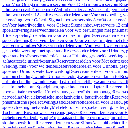
voor Voor Omega inbouwreservoirs
Voor Delta inbouwreservoirs
Rese
inbouwreservoirs
Toebehoren
Verbruiksmateriaal
Wc-besturingen met el
inbouwreservoirs 12 cm
Reserveonderdelen voor Voor netvoeding, vo
netvoeding, voor Geberit Sigma inbouwreservoirs 8 cm
Voor netvoedi
cm
Voor batterijvoeding, voor Geberit Sigma inbouwreservoirs 12 cm
spoelactivering
Reserveonderdelen voor Wc-besturingen met pneumati
1-toets spoeling
Toebehoren voor wc-besturingen
Reserveonderdelen v
spoelactivering
Reserveonderdelen voor Voor wc-besturingen met elekt
wc's
Voor wand-wc's
Reserveonderdelen voor Voor wand-wc's
Voor st
gespoelde werking, met spoelrand
Reserveonderdelen voor Urinoirs, 
spoelrandloos
Reserveonderdelen voor Urinoirs, gespoelde werking, s
geïntegreerde urinoirbesturing
Reserveonderdelen voor Met geïntegreer
werking, met / voor wc-deksel
Reserveonderdelen voor Urinoirs, gesp
spoelrand
Urinoirs waterloze werking
Reserveonderdelen voor Urinoir
Urinoirscheidingswanden
Urinoirscheidingswanden van kunststof
Rese
Urinoirscheidingswanden van glas
Urinoirscheidingswanden van sanit
en sifontoebehoren
Spoelpijpen, spoelbochten en adapters
Reserveonde
voor sanitaire toestellen
Urinoirstuursystemen
Inbouwmontage
Reserve
netvoeding
Met elektronische spoelactivering, batterijvoeding
Reserveo
pneumatische spoelactivering
Basic
Reserveonderdelen voor Basic
Op
spoelactivering, netvoeding
Met elektronische spoelactivering, batteri
Toebehoren
Ruwbouw- en vervangingssets
Reserveonderdelen voor R
toebehoren
Bedieningshulp
Apparaataansluitingen voor wc's, urinoirs 
slophoppers
Sifons
Reserveonderdelen voor Sifons
Aansluitbochten
Res
Aansluitsets
Spoelbochtverlengingen
Reserveonderdelen voor Spoelbo