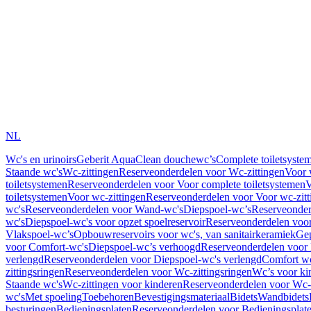
NL
Wc's en urinoirs
Geberit AquaClean douchewc’s
Complete toiletsyste
Staande wc's
Wc-zittingen
Reserveonderdelen voor Wc-zittingen
Voor 
toiletsystemen
Reserveonderdelen voor Voor complete toiletsystemen
V
toiletsystemen
Voor wc-zittingen
Reserveonderdelen voor Voor wc-zitt
wc's
Reserveonderdelen voor Wand-wc's
Diepspoel-wc’s
Reserveonder
wc's
Diepspoel-wc's voor opzet spoelreservoir
Reserveonderdelen voor
Vlakspoel-wc’s
Opbouwreservoirs voor wc's, van sanitairkeramiek
Gep
voor Comfort-wc's
Diepspoel-wc’s verhoogd
Reserveonderdelen voor
verlengd
Reserveonderdelen voor Diepspoel-wc's verlengd
Comfort wc
zittingsringen
Reserveonderdelen voor Wc-zittingsringen
Wc’s voor ki
Staande wc's
Wc-zittingen voor kinderen
Reserveonderdelen voor Wc-z
wc's
Met spoeling
Toebehoren
Bevestigingsmateriaal
Bidets
Wandbidets
besturingen
Bedieningsplaten
Reserveonderdelen voor Bedieningsplat