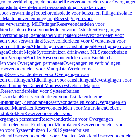
en en verbindingen, demontabel
Reserveonderdelen voor Overgangen
aansluiting
Verdeler met persaansluiting
T-stukken voor
voor verwarming
Toebehoren
Isolatie voor buizen en fittingen
Isolatie
en
Mantelbuizen en inleghulp
Bevestigingen voor
zen verwarming, ML
Fittingen
Reserveonderdelen voor
hten
T-stukken
Reserveonderdelen voor T-stukken
Overgangen
 verbindingen, demontabel
Muurplaten
Reserveonderdelen voor
gen voor verwarming
Reserveonderdelen voor Overgangen voor
zen en fittingen
Afdichtingen voor aansluitingen
Bevestigingen voor
ngen
Geberit Mepla
Systeembuizen drinkwater, ML
Systeembuizen
voor Verlopen
Bochten
Reserveonderdelen voor Bochten
T-
len voor Overgangen permanent
Overgangen en verbindingen,
eserveonderdelen voor Muurplaten
Verdeler met
ing
Reserveonderdelen voor Overgangen voor
zen en fittingen
Afdichtingen voor aansluitingen
Bevestigingen voor
ensverbindingen
Geberit Mapress rvs
Geberit Mapress
1
Reserveonderdelen voor Systeembuizen
n
T-stukken
Reserveonderdelen voor T-stukken
Interne
rbindingen, demontabel
Reserveonderdelen voor Overgangen en
kappen
Muurplaten
Reserveonderdelen voor Muurplaten
Geberit
sstuk
Sokken
Reserveonderdelen voor
ergangen permanent
Reserveonderdelen voor Overgangen
nderdelen voor Eindkappen
Muurplaten
Reserveonderdelen voor
en voor Systeembuizen 1.4401
Systeembuizen
chten
Reserveonderdelen voor Bochten
T-stukken
Reserveonderdelen