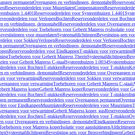
gangen permanent
Overgangen en verbindingen, demontabel
Reserveond
ten
Reserveonderdelen voor Muurplaten
Compensatoren
Reserveonderde
eembuizen 1.4401
Reserveonderdelen voor Systeembuizen 1.4401
Syst
rveonderdelen voor Verlopen
Bochten
Reserveonderdelen voor Bochte
n en verbindingen, demontabel
Reserveonderdelen voor Overgangen en
rveonderdelen voor Toebehoren voor Geberit Mapress rvs
Isolatie voor
evestigingen voor muurplaten
Systeemafdichtingen
Bevestiging-sets vo
rdelen voor Sokken
Verlopen
Reserveonderdelen voor Verlopen
Bochte
n permanent
Overgangen en verbindingen, demontabel
Reserveonderdel
ppen
Reserveonderdelen voor Eindkappen
T-stukken voor verwarming
R
ming
Toebehoren voor Geberit Mapress Therm
Systeemafdichtingen
Beve
elen voor Geberit Mapress C-staal
Systeembuizen 1.0034
Systeembuize
derdelen voor Bochten
T-stukken
Reserveonderdelen voor T-stukken
Kr
n en verbindingen, demontabel
Reserveonderdelen voor Overgangen en
en voor verwarming
Reserveonderdelen voor Sokken voor verwarmin
vergangen voor verwarming
Toebehoren voor Geberit Mapress C-staal
A
berit Mapress koper
Geberit Mapress koper
Reserveonderdelen voor Ge
derdelen voor Bochten
T-stukken
Reserveonderdelen voor T-stukken
Int
gen permanent
Reserveonderdelen voor Overgangen permanent
Overgan
elen voor Eindkappen
Muurplaten
Reserveonderdelen voor Muurplaten
T
vergangen voor verwarming
Geberit Mapress koper, gas
Reserveonderde
derdelen voor Bochten
T-stukken
Reserveonderdelen voor T-stukken
Ov
en voor Overgangen en verbindingen, demontabel
Eindkappen
Reserveo
Toebehoren voor Mapress koper
Isolatie voor aansluitingen
Afdichtingen
ten
Systeemafdichtingen
Bevestiging-sets voor flensverbindingen
Geberi