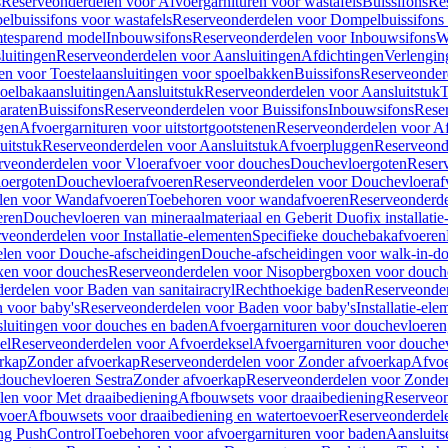
s
Reserveonderdelen voor Afvoergarnituren voor wastafels
Buissifons
Re
lbuissifons voor wastafels
Reserveonderdelen voor Dompelbuissifons 
mtesparend model
Inbouwsifons
Reserveonderdelen voor Inbouwsifons
W
luitingen
Reserveonderdelen voor Aansluitingen
Afdichtingen
Verlengin
n voor Toestelaansluitingen voor spoelbakken
Buissifons
Reserveonder
oelbakaansluitingen
Aansluitstuk
Reserveonderdelen voor Aansluitstuk
T
araten
Buissifons
Reserveonderdelen voor Buissifons
Inbouwsifons
Rese
gen
Afvoergarnituren voor uitstortgootstenen
Reserveonderdelen voor Afv
uitstuk
Reserveonderdelen voor Aansluitstuk
Afvoerpluggen
Reserveond
rveonderdelen voor Vloerafvoer voor douches
Douchevloergoten
Reser
loergoten
Douchevloerafvoeren
Reserveonderdelen voor Douchevloeraf
len voor Wandafvoeren
Toebehoren voor wandafvoeren
Reserveonderde
eren
Douchevloeren van mineraalmateriaal en Geberit Duofix installatie
veonderdelen voor Installatie-elementen
Specifieke douchebakafvoeren
len voor Douche-afscheidingen
Douche-afscheidingen voor walk-in-d
xen voor douches
Reserveonderdelen voor Nisopbergboxen voor douch
erdelen voor Baden van sanitairacryl
Rechthoekige baden
Reserveonder
 voor baby's
Reserveonderdelen voor Baden voor baby's
Installatie-el
luitingen voor douches en baden
Afvoergarnituren voor douchevloeren
el
Reserveonderdelen voor Afvoerdeksel
Afvoergarnituren voor douche
rkap
Zonder afvoerkap
Reserveonderdelen voor Zonder afvoerkap
Afvoe
douchevloeren Sestra
Zonder afvoerkap
Reserveonderdelen voor Zonder
len voor Met draaibediening
Afbouwsets voor draaibediening
Reserveon
voer
Afbouwsets voor draaibediening en watertoevoer
Reserveonderdele
ng PushControl
Toebehoren voor afvoergarnituren voor baden
Aansluits