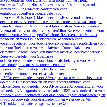
serveonderdelen voor Buissifons
Buissifons, ruimtesparend
voor wastafels
Dompelbuissifons voor wastafels, ruimtesparend
astafelaansluitingen
Reserveonderdelen voor
gen
Inbouwboxen
Reserveonderdelen voor
delen voor Buissifons
Dubbelkamersifons
Reserveonderdelen voor
oebehoren
Reserveonderdelen voor Toebehoren
Toestelaansluitingen
rveonderdelen voor Inbouwsifons
Opbouwsifons
Reserveonderdelen
oergarnituren voor uitstortgootstenen
Sifons
Reserveonderdelen voor
erdelen voor Afvoerpluggen
Toebehoren
Reserveonderdelen voor
veonderdelen voor Douchevloergoten
Toebehoren voor
voeren
Toebehoren voor douchevloerafvoeren
Reserveonderdelen voor
len voor Toebehoren voor wandafvoeren
Douchebakken en
-elementen
Douchevloeren van mineraal materiaal
Reserveonderdelen
Reserveonderdelen voor Specifieke
ouche
Reserveonderdelen voor Douche-afscheidingen voor walk-in-
es
Nisopbergboxen
Reserveonderdelen voor
delen voor Rechthoekige baden
Baden van mineraal
ementen
Sets steunpoten en sets aansluitplaten en
, d52
Reserveonderdelen voor Afvoergarnituren voor douchevloeren,
vloeren, d90
Reserveonderdelen voor Afvoergarnituren voor
rdeksel
Reserveonderdelen voor Afvoerdeksel
Afvoergarnituren voor
 afvoerkap
Afvoergarnituren voor baden, d52
Reserveonderdelen voor
derdelen voor Afbouwsets voor draaibediening
Met draaibediening en
n voor Afbouwsets voor draaibediening en watertoevoer
Met
ets
T-stukken
Installatie- en spoelsystemen
Geberit