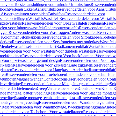
en voor Toestelaansluitingen voor urinoirs
Urinoirsifons
Reserveonderde
lbochtverlengstukken
Aansluitstuk
Reserveonderdelen voor Aansluitstu
Afvoergarnituren voor bidets
Buissifons
Reserveonderdelen voor
tafelopstellingen
Wastafels
Wastafels
Reserveonderdelen voor Wastafels
pzetwastafels
Reserveonderdelen voor Opzetwastafels
Fonteinen
Reserv
elen voor Inbouwwastafels
Onderbouwwastafels
Reserveonderdelen vo
oggen
Reserveonderdelen voor Wastroggen
Andere wastafels
Reserveond
or Kolommen
Sifonkappen
Reserveonderdelen voor Sifonkappen
Toebeho
nderkast
Reserveonderdelen voor Sets fonteinen met onderkast
Wastafel 
Meubelwastafel sets met onderkast
Badkamermeubilair
Wastafelonderka
veonderdelen voor Voor wastafels
Voor dubbele wastafels
Reserveonder
hoekfonteinen
Reserveonderdelen voor Voor hoekfonteinen
Voor hoekwa
n
Voor opzetwastafel afgerond design
Reserveonderdelen voor Voor opze
ijkasten
Reserveonderdelen voor Zijkasten
Lage zijkasten
Reserveonderd
gkasten
Reserveonderdelen voor Hangkasten
Ander badkamermeubilair
ren
Reserveonderdelen voor Toebehoren
Lade-indelers voor schuiflade
steunpoten
Magneetwanden
Contactdozen
Reserveonderdelen voor Cont
e verlichting
Reserveonderdelen voor Met geïntegreerde verlichting
Spi
ehoren
Lichtelementen
Greep
Verdere toebehoren
Contactdozen
Kranen
K
ande montage, batterijvoeding
Reserveonderdelen voor Staande montage,
rvoeding
Staande montage, eenhandelmengkraan
Reserveonderdelen vo
ntage, batterijvoeding
Reserveonderdelen voor Wandmontage, batteri
n
Reserveonderdelen voor Wandmontage, tweeknopsmengkraan
Andere
veonderdelen voor Toebehoren
Voor wastafelkranen
Reserveonderdelen 