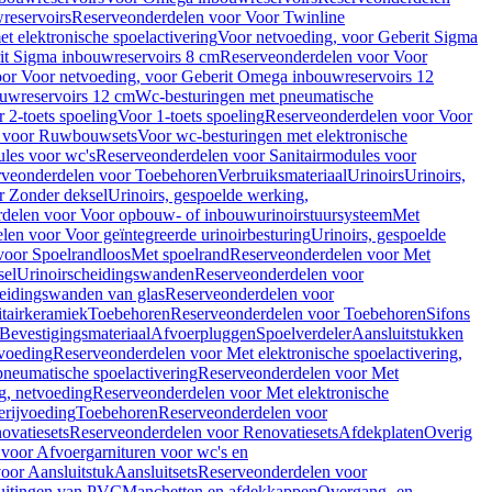
reservoirs
Reserveonderdelen voor Voor Twinline
 elektronische spoelactivering
Voor netvoeding, voor Geberit Sigma
it Sigma inbouwreservoirs 8 cm
Reserveonderdelen voor Voor
or Voor netvoeding, voor Geberit Omega inbouwreservoirs 12
ouwreservoirs 12 cm
Wc-besturingen met pneumatische
 2-toets spoeling
Voor 1-toets spoeling
Reserveonderdelen voor Voor
n voor Ruwbouwsets
Voor wc-besturingen met elektronische
ules voor wc's
Reserveonderdelen voor Sanitairmodules voor
rveonderdelen voor Toebehoren
Verbruiksmateriaal
Urinoirs
Urinoirs,
r Zonder deksel
Urinoirs, gespoelde werking,
delen voor Voor opbouw- of inbouwurinoirstuursysteem
Met
en voor Voor geïntegreerde urinoirbesturing
Urinoirs, gespoelde
voor Spoelrandloos
Met spoelrand
Reserveonderdelen voor Met
sel
Urinoirscheidingswanden
Reserveonderdelen voor
heidingswanden van glas
Reserveonderdelen voor
tairkeramiek
Toebehoren
Reserveonderdelen voor Toebehoren
Sifons
Bevestigingsmateriaal
Afvoerpluggen
Spoelverdeler
Aansluitstukken
tvoeding
Reserveonderdelen voor Met elektronische spoelactivering,
neumatische spoelactivering
Reserveonderdelen voor Met
ng, netvoeding
Reserveonderdelen voor Met elektronische
erijvoeding
Toebehoren
Reserveonderdelen voor
ovatiesets
Reserveonderdelen voor Renovatiesets
Afdekplaten
Overig
voor Afvoergarnituren voor wc's en
oor Aansluitstuk
Aansluitsets
Reserveonderdelen voor
uitingen van PVC
Manchetten en afdekkappen
Overgang- en