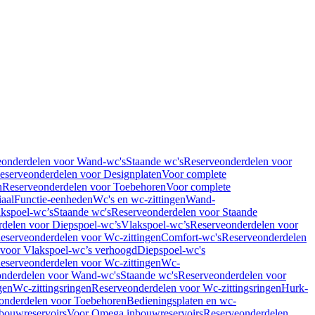
eonderdelen voor Wand-wc's
Staande wc's
Reserveonderdelen voor
eserveonderdelen voor Designplaten
Voor complete
n
Reserveonderdelen voor Toebehoren
Voor complete
iaal
Functie-eenheden
Wc's en wc-zittingen
Wand-
kspoel-wc’s
Staande wc's
Reserveonderdelen voor Staande
delen voor Diepspoel-wc’s
Vlakspoel-wc’s
Reserveonderdelen voor
eserveonderdelen voor Wc-zittingen
Comfort-wc's
Reserveonderdelen
 voor Vlakspoel-wc’s verhoogd
Diepspoel-wc's
eserveonderdelen voor Wc-zittingen
Wc-
nderdelen voor Wand-wc's
Staande wc's
Reserveonderdelen voor
gen
Wc-zittingsringen
Reserveonderdelen voor Wc-zittingsringen
Hurk-
onderdelen voor Toebehoren
Bedieningsplaten en wc-
bouwreservoirs
Voor Omega inbouwreservoirs
Reserveonderdelen