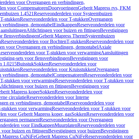
erdelen voor Overgangen en verbindingen,
len voor Compensatoren
Doorvoeringen
Geberit Mapress rvs, FKM
eembuizen 1.4521
Reserveonderdelen voor Systeembuizen
n
T-stukken
Reserveonderdelen voor T-stukken
Overgangen
 verbindingen, demontabel
Eindkappen
Reserveonderdelen voor
 aansluitingen
Afdichtingen voor buizen en fittingen
Bevestigingen
or flensverbindingen
Geberit Mapress Therm
Systeembuizen
n
Reserveonderdelen voor Bochten
T-stukken
Reserveonderdelen voor
en voor Overgangen en verbindingen, demontabel
Axiale
eserveonderdelen voor T-stukken voor verwarming
Aansluitingen
stiging-sets voor flensverbindingen
Bevestigingen voor
n 1.0215
Buisstuk
Sokken
Reserveonderdelen voor
uisstukken
Reserveonderdelen voor Kruisstukken
Overgangen
 verbindingen, demontabel
Compensatoren
Reserveonderdelen voor
g
T-stukken voor verwarming
Reserveonderdelen voor T-stukken voor
fdichtingen voor buizen en fittingen
Bevestigingen voor
berit Mapress koper
Sokken
Reserveonderdelen voor
erne circulatie
Reserveonderdelen voor Interne
gen en verbindingen, demontabel
Reserveonderdelen voor
-stukken voor verwarming
Reserveonderdelen voor T-stukken voor
len voor Geberit Mapress koper, gas
Sokken
Reserveonderdelen voor
ergangen permanent
Reserveonderdelen voor Overgangen
nderdelen voor Eindkappen
Muurplaten
Reserveonderdelen voor
 voor buizen en fittingen
Bevestigingen voor buizen
Bevestigingen
t Mapress CuNiFe
Geberit Mapress CuNiFe
Reserveonderdelen voor