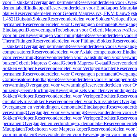
voor T-stukken
Overgangen permanent
Reserveonderdelen voor Over
demontabel
Eindkappen
Reserveonderdelen voor Eindkappen
Muurpla
blauw
Reserveonderdelen voor Geberit Mapress rvs, FKM blauw
Syst
1.4521
Buisstuk
Sokken
Reserveonderdelen voor Sokken
Verlopen
Rese
permanent
Reserveonderdelen voor Overgangen permanent
Overgange
Eindkappen
Doorvoeringen
Toebehoren voor Geberit Mapress rvs
Rese
voor buizen
Bevestigingen voor muurplaten
Reserveonderdelen voor B
Therm
Fittingen
Reserveonderdelen voor Fittingen
Sokken
Reserveonde
T-stukken
Overgangen permanent
Reserveonderdelen voor Overgange
compensatoren
Reserveonderdelen voor Axiale compensatoren
Eindka
voor verwarming
Reserveonderdelen voor Aansluitingen voor verwar
buizen
Geberit Mapress C-staal
Geberit Mapress C-staal
Reserveonderd
Sokken
Verlopen
Reserveonderdelen voor Verlopen
Bochten
Reserveon
permanent
Reserveonderdelen voor Overgangen permanent
Overgange
Compensatoren
Eindkappen
Reserveonderdelen voor Eindkappen
Sokk
verwarming
Overgangen voor verwarming
Reserveonderdelen voor O
buizen
Systeemafdichtingen
Bevestiging-sets voor flensverbindingen
Ge
Sokken
Verlopen
Reserveonderdelen voor Verlopen
Bochten
Reserveon
circulatie
Kruisstukken
Reserveonderdelen voor Kruisstukken
Overgan
Overgangen en verbindingen, demontabel
Eindkappen
Reserveonderd
verwarming
Overgangen voor verwarming
Reserveonderdelen voor O
Sokken
Verlopen
Reserveonderdelen voor Verlopen
Bochten
Reserveon
permanent
Overgangen en verbindingen, demontabel
Reserveonderdel
Muurplaten
Toebehoren voor Mapress koper
Reserveonderdelen voor 
voor muurplaten
Reserveonderdelen voor Bevestigingen voor muurpla