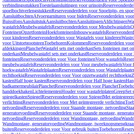
verbindingsstukken
Toestelaansluitingen voor urinoirs
Reserveonderdel
spoelbochtverlengstukken
Reserveonderdelen voor Spoelpijp- en spoe
Aansluitbochten
Afvoergarnituren voor bidets
Reserveonderdelen voor 
Buissifons
Aansluitstuk
Aansluitbochten
Aansluitingen
Afdichtingen
Was
wastafels
Meubelwastafels
Reserveonderdelen voor Meubelwastafels
O
Fonteinen
Opzetfontein
Hoekfonteinen
Inbouwwastafels
Reserveonderd
voor kinderen
Reserveonderdelen voor Wastafels voor kinderen
Wastr
voor Uitstortgootsteen
Toebehoren
Kolommen
Reserveonderdelen vo
afdekkingen
Planchet
Wastafel sets met onderkast
Sets fonteinen met o
onderkast
Meubelwastafel sets met onderkast
Reserveonderdelen voor 
fonteinen
Reserveonderdelen voor Voor fonteinen
Voor wastafels
Reser
meubelwastafels
Reserveonderdelen voor Voor meubelwastafels
Voor 
hoekwastafels
Wastafelplaaten
Reserveonderdelen voor Wastafelplaate
rechthoekig
Reserveonderdelen voor Voor opzetwastafel rechthoekig
Z
kasten
Half hoge kasten
Reserveonderdelen voor Half hoge kasten
Han
badkamermeubilair
Planchet
Reserveonderdelen voor Planchet
Toebeho
handdoekhaken
Lichtelementen
Houder voor wastafelplaten
Greep
Set 
spiegelkasten
Spiegel
Reserveonderdelen voor Spiegel
Met geïntegreerd
verlichting
Reserveonderdelen voor Met geïntegreerde verlichting
Toeb
netvoeding
Reserveonderdelen voor Staande montage, netvoeding
Sta
generatorvoeding
Reserveonderdelen voor Staande montage, generato
netvoeding
Reserveonderdelen voor Wandmontage, netvoeding
Wandmo
Wandmontage, generatorvoeding
Wandmontage, tweeknopsmengkraa
buiten
Reserveonderdelen voor Voor gebruik buiten
Toebehoren
Reser