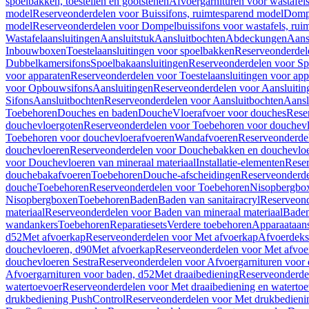
spoelbakken, toestellen en gootstenen
Afvoergarnituren voor wastafel
model
Reserveonderdelen voor Buissifons, ruimtesparend model
Dompe
model
Reserveonderdelen voor Dompelbuissifons voor wastafels, rui
Wastafelaansluitingen
Aansluitstuk
Aansluitbochten
Abdeckungen
Aans
Inbouwboxen
Toestelaansluitingen voor spoelbakken
Reserveonderdele
Dubbelkamersifons
Spoelbakaansluitingen
Reserveonderdelen voor Sp
voor apparaten
Reserveonderdelen voor Toestelaansluitingen voor app
voor Opbouwsifons
Aansluitingen
Reserveonderdelen voor Aansluitin
Sifons
Aansluitbochten
Reserveonderdelen voor Aansluitbochten
Aansl
Toebehoren
Douches en baden
Douche
Vloerafvoer voor douches
Rese
douchevloergoten
Reserveonderdelen voor Toebehoren voor douchev
Toebehoren voor douchevloerafvoeren
Wandafvoeren
Reserveonderde
douchevloeren
Reserveonderdelen voor Douchebakken en douchevlo
voor Douchevloeren van mineraal materiaal
Installatie-elementen
Reser
douchebakafvoeren
Toebehoren
Douche-afscheidingen
Reserveonderde
douche
Toebehoren
Reserveonderdelen voor Toebehoren
Nisopbergbo
Nisopbergboxen
Toebehoren
Baden
Baden van sanitairacryl
Reserveond
materiaal
Reserveonderdelen voor Baden van mineraal materiaal
Baden
wandankers
Toebehoren
Reparatiesets
Verdere toebehoren
Apparaataans
d52
Met afvoerkap
Reserveonderdelen voor Met afvoerkap
Afvoerdeks
douchevloeren, d90
Met afvoerkap
Reserveonderdelen voor Met afvoe
douchevloeren Sestra
Reserveonderdelen voor Afvoergarnituren voor 
Afvoergarnituren voor baden, d52
Met draaibediening
Reserveonderde
watertoevoer
Reserveonderdelen voor Met draaibediening en watertoe
drukbediening PushControl
Reserveonderdelen voor Met drukbedieni