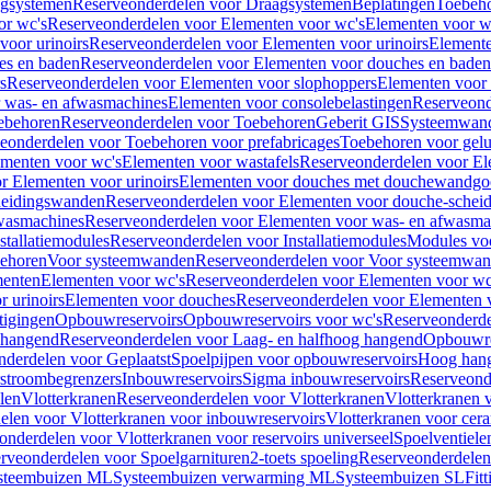
gsystemen
Reserveonderdelen voor Draagsystemen
Beplatingen
Toebeh
or wc's
Reserveonderdelen voor Elementen voor wc's
Elementen voor wa
voor urinoirs
Reserveonderdelen voor Elementen voor urinoirs
Element
es en baden
Reserveonderdelen voor Elementen voor douches en baden
s
Reserveonderdelen voor Elementen voor slophoppers
Elementen voor
 was- en afwasmachines
Elementen voor consolebelastingen
Reserveond
ebehoren
Reserveonderdelen voor Toebehoren
Geberit GIS
Systeemwan
eonderdelen voor Toebehoren voor prefabricages
Toebehoren voor gelui
ementen voor wc's
Elementen voor wastafels
Reserveonderdelen voor El
r Elementen voor urinoirs
Elementen voor douches met douchewandgo
heidingswanden
Reserveonderdelen voor Elementen voor douche-schei
wasmachines
Reserveonderdelen voor Elementen voor was- en afwasma
stallatiemodules
Reserveonderdelen voor Installatiemodules
Modules vo
behoren
Voor systeemwanden
Reserveonderdelen voor Voor systeemwa
menten
Elementen voor wc's
Reserveonderdelen voor Elementen voor wc
 urinoirs
Elementen voor douches
Reserveonderdelen voor Elementen 
tigingen
Opbouwreservoirs
Opbouwreservoirs voor wc's
Reserveonderde
 hangend
Reserveonderdelen voor Laag- en halfhoog hangend
Opbouwres
nderdelen voor Geplaatst
Spoelpijpen voor opbouwreservoirs
Hoog han
rstroombegrenzers
Inbouwreservoirs
Sigma inbouwreservoirs
Reserveond
len
Vlotterkranen
Reserveonderdelen voor Vlotterkranen
Vlotterkranen 
elen voor Vlotterkranen voor inbouwreservoirs
Vlotterkranen voor cera
onderdelen voor Vlotterkranen voor reservoirs universeel
Spoelventiele
rveonderdelen voor Spoelgarnituren
2-toets spoeling
Reserveonderdelen 
steembuizen ML
Systeembuizen verwarming ML
Systeembuizen SL
Fit