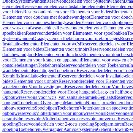
Duofix
Systeemwanden
Reserveonderdelen voor Systeemwanden
Draa
elementen
Reserveonderdelen voor Installatie-elementen
Elementen vo
voor bidets
Reserveonderdelen voor Elementen voor bidets
Elementen 
Elementen voor douches met douchewandgoot
Elementen voor douch
Elementen voor douchescheidingswanden
Elementen voor slophopper
voor was- en afwasmachines
Reserveonderdelen voor Elementen voor
spoelbakken
Reserveonderdelen voor Elementen voor spoelbakken
To
Systeemwanden
Draagsystemen
Toebehoren voor prefabricages
Reserv
Installatie-elementen
Elementen voor wc's
Reserveonderdelen voor El
Elementen voor bidets
Elementen voor urinoirs
Reserveonderdelen voo
douchewandgoot
Elementen voor douches
Elementen voor douche-sc
voor Elementen voor kranen en apparaten
Elementen voor was- en af
consolebelastingen
Toebehoren
Reserveonderdelen voor Toebehoren
In
wandelementen
Beplatingen
Toebehoren
Reserveonderdelen voor Toe
Kombifix
Installatie-elementen
Reserveonderdelen voor Installatie-ele
bidets
Elementen voor urinoirs
Reserveonderdelen voor Elementen voor
wc-elementen
Voor bevestigingen
Reserveonderdelen voor Voor beves
hangende
Reserveonderdelen voor Hoog hangende
Laag- en halfhoog
Opbouwreservoirs voor wc's, van sanitairkeramiek
Geplaatst
Reserveo
hangend
Toebehoren
Overgangen
Manchetten
Nippels, rozetten en doo
inbouwreservoirs
Spoelpijpen
Toebehoren
Vlotterkranen en spoelventie
opbouwreservoirs
Vlotterkranen voor inbouwreservoirs
Reserveonderd
ceramische reservoirs
Vlotterkranen voor reservoirs universeel
Reserve
spoeling
Reserveonderdelen voor 2-toets spoeling
Spoelgarnituren
Rese
spoeling
Toebehoren
Overgangen
Aanvoersystemen
Geberit FlowFit
Sy