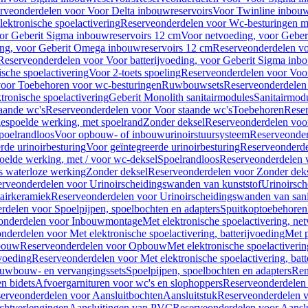
rveonderdelen voor Voor Delta inbouwreservoirs
Voor Twinline inbouw
ektronische spoelactivering
Reserveonderdelen voor Wc-besturingen met
or Geberit Sigma inbouwreservoirs 12 cm
Voor netvoeding, voor Geber
ng, voor Geberit Omega inbouwreservoirs 12 cm
Reserveonderdelen vo
Reserveonderdelen voor Voor batterijvoeding, voor Geberit Sigma inb
sche spoelactivering
Voor 2-toets spoeling
Reserveonderdelen voor Voor
oor Toebehoren voor wc-besturingen
Ruwbouwsets
Reserveonderdele
ronische spoelactivering
Geberit Monolith sanitairmodules
Sanitairmod
aande wc's
Reserveonderdelen voor Voor staande wc's
Toebehoren
Rese
gespoelde werking, met spoelrand
Zonder deksel
Reserveonderdelen voo
poelrandloos
Voor opbouw- of inbouwurinoirstuursysteem
Reserveonder
de urinoirbesturing
Voor geïntegreerde urinoirbesturing
Reserveonderdel
oelde werking, met / voor wc-deksel
Spoelrandloos
Reserveonderdelen 
s waterloze werking
Zonder deksel
Reserveonderdelen voor Zonder dek
rveonderdelen voor Urinoirscheidingswanden van kunststof
Urinoirsc
airkeramiek
Reserveonderdelen voor Urinoirscheidingswanden van sani
rdelen voor Spoelpijpen, spoelbochten en adapters
Spuitkoptoebehoren
onderdelen voor Inbouwmontage
Met elektronische spoelactivering, ne
nderdelen voor Met elektronische spoelactivering, batterijvoeding
Met p
bouw
Reserveonderdelen voor Opbouw
Met elektronische spoelactiveri
jvoeding
Reserveonderdelen voor Met elektronische spoelactivering, batt
uwbouw- en vervangingssets
Spoelpijpen, spoelbochten en adapters
Ren
en bidets
Afvoergarnituren voor wc's en slophoppers
Reserveonderdelen 
erveonderdelen voor Aansluitbochten
Aansluitstuk
Reserveonderdelen v
chtverlengingen
Aansluitingen van PVC
Reserveonderdelen voor Aansl