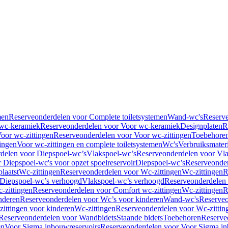
men
Reserveonderdelen voor Complete toiletsystemen
Wand-wc's
Reserv
wc-keramiek
Reserveonderdelen voor Voor wc-keramiek
Designplaten
R
oor wc-zittingen
Reserveonderdelen voor Voor wc-zittingen
Toebehore
ingen
Voor wc-zittingen en complete toiletsystemen
Wc's
Verbruiksmater
delen voor Diepspoel-wc’s
Vlakspoel-wc’s
Reserveonderdelen voor Vla
 Diepspoel-wc's voor opzet spoelreservoir
Diepspoel-wc’s
Reserveonder
laatst
Wc-zittingen
Reserveonderdelen voor Wc-zittingen
Wc-zittingen
R
 Diepspoel-wc’s verhoogd
Vlakspoel-wc’s verhoogd
Reserveonderdelen
-zittingen
Reserveonderdelen voor Comfort wc-zittingen
Wc-zittingen
R
nderen
Reserveonderdelen voor Wc’s voor kinderen
Wand-wc's
Reserveo
ittingen voor kinderen
Wc-zittingen
Reserveonderdelen voor Wc-zittin
Reserveonderdelen voor Wandbidets
Staande bidets
Toebehoren
Reserve
en
Voor Sigma inbouwreservoirs
Reserveonderdelen voor Voor Sigma in