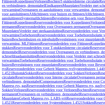
Fittingen
Koppelingen
Verlopen
Bochten
T-stukken
Interne circulatie
Res
en verbindingen, demontabel
Eindkappen
Muurplaten
Verdeler met sch
verwarming
Overgangen en aansluitingen voor verwarming, demonta
voor aansluitingen
Afdichtingen voor buizen en fittingen
Afdichtingen 
aansluitingen
Systeemafdichtingen
Bevestiging-sets voor flensverbind
Fittingen
Koppelingen
Reserveonderdelen voor Koppelingen
Verlopen
permanent
Reserveonderdelen voor Overgangen permanent
Overgange
Muurplaten
Verdeler met steekaansluiting
Reserveonderdelen voor Verd
verwarming
Toebehoren
Reserveonderdelen voor Toebehoren
Isolatie 
buizen
Beschermbuizen en inleghulp
Bevestigingen voor muurplaten
R
verwarming, ML
Fittingen
Reserveonderdelen voor Fittingen
Koppelin
stukken
Reserveonderdelen voor T-stukken
Interne circulatie
Reserveond
demontabel
Reserveonderdelen voor Overgangen en verbindingen, d
schroefdraadaansluiting
Reserveonderdelen voor Verdeler met schroef
verwarming
Toebehoren
Reserveonderdelen voor Toebehoren
Isolatie 
buizen
Bevestigingen voor muurplaten
Reserveonderdelen voor Bevest
rvs
Reserveonderdelen voor Geberit Mapress rvs
Systeembuizen 1.440
1.4521
Buisstuk
Sokken
Reserveonderdelen voor Sokken
Verlopen
Rese
circulatie
Reserveonderdelen voor Interne circulatie
Overgangen perma
verbindingen, demontabel
Compensatoren
Reserveonderdelen voor C
Mapress rvs, gas
Reserveonderdelen voor Geberit Mapress rvs, gas
Sy
Sokken
Verlopen
Reserveonderdelen voor Verlopen
Bochten
Reserveon
permanent
Overgangen en verbindingen, demontabel
Reserveonderdel
Muurplaten
Geberit Mapress rvs, LABS-vrij
Reserveonderdelen voor G
1.4521
Reserveonderdelen voor Systeembuizen 1.4521
Sokken
Reserv