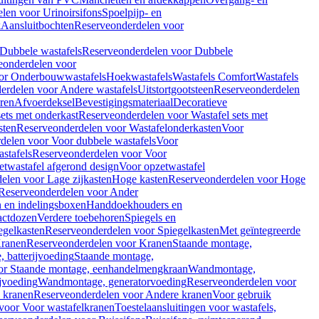
len voor Urinoirsifons
Spoelpijp- en
k
Aansluitbochten
Reserveonderdelen voor
Dubbele wastafels
Reserveonderdelen voor Dubbele
eonderdelen voor
or Onderbouwwastafels
Hoekwastafels
Wastafels Comfort
Wastafels
erdelen voor Andere wastafels
Uitstortgootsteen
Reserveonderdelen
ren
Afvoerdeksel
Bevestigingsmateriaal
Decoratieve
sets met onderkast
Reserveonderdelen voor Wastafel sets met
sten
Reserveonderdelen voor Wastafelonderkasten
Voor
delen voor Voor dubbele wastafels
Voor
stafels
Reserveonderdelen voor Voor
twastafel afgerond design
Voor opzetwastafel
elen voor Lage zijkasten
Hoge kasten
Reserveonderdelen voor Hoge
Reserveonderdelen voor Ander
n en indelingsboxen
Handdoekhouders en
actdozen
Verdere toebehoren
Spiegels en
egelkasten
Reserveonderdelen voor Spiegelkasten
Met geïntegreerde
ranen
Reserveonderdelen voor Kranen
Staande montage,
 batterijvoeding
Staande montage,
or Staande montage, eenhandelmengkraan
Wandmontage,
jvoeding
Wandmontage, generatorvoeding
Reserveonderdelen voor
 kranen
Reserveonderdelen voor Andere kranen
Voor gebruik
voor Voor wastafelkranen
Toestelaansluitingen voor wastafels,