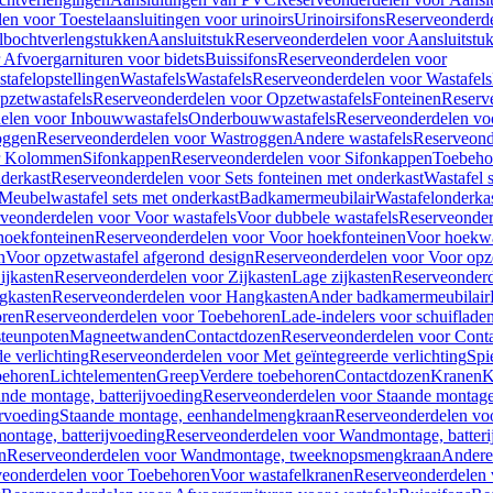
en voor Toestelaansluitingen voor urinoirs
Urinoirsifons
Reserveonderde
lbochtverlengstukken
Aansluitstuk
Reserveonderdelen voor Aansluitstu
Afvoergarnituren voor bidets
Buissifons
Reserveonderdelen voor
tafelopstellingen
Wastafels
Wastafels
Reserveonderdelen voor Wastafels
pzetwastafels
Reserveonderdelen voor Opzetwastafels
Fonteinen
Reserv
elen voor Inbouwwastafels
Onderbouwwastafels
Reserveonderdelen vo
oggen
Reserveonderdelen voor Wastroggen
Andere wastafels
Reserveond
or Kolommen
Sifonkappen
Reserveonderdelen voor Sifonkappen
Toebeho
nderkast
Reserveonderdelen voor Sets fonteinen met onderkast
Wastafel 
Meubelwastafel sets met onderkast
Badkamermeubilair
Wastafelonderka
veonderdelen voor Voor wastafels
Voor dubbele wastafels
Reserveonder
hoekfonteinen
Reserveonderdelen voor Voor hoekfonteinen
Voor hoekwa
n
Voor opzetwastafel afgerond design
Reserveonderdelen voor Voor opze
ijkasten
Reserveonderdelen voor Zijkasten
Lage zijkasten
Reserveonderd
gkasten
Reserveonderdelen voor Hangkasten
Ander badkamermeubilair
ren
Reserveonderdelen voor Toebehoren
Lade-indelers voor schuiflade
steunpoten
Magneetwanden
Contactdozen
Reserveonderdelen voor Cont
e verlichting
Reserveonderdelen voor Met geïntegreerde verlichting
Spi
ehoren
Lichtelementen
Greep
Verdere toebehoren
Contactdozen
Kranen
K
ande montage, batterijvoeding
Reserveonderdelen voor Staande montage,
rvoeding
Staande montage, eenhandelmengkraan
Reserveonderdelen vo
ntage, batterijvoeding
Reserveonderdelen voor Wandmontage, batteri
n
Reserveonderdelen voor Wandmontage, tweeknopsmengkraan
Andere
veonderdelen voor Toebehoren
Voor wastafelkranen
Reserveonderdelen 