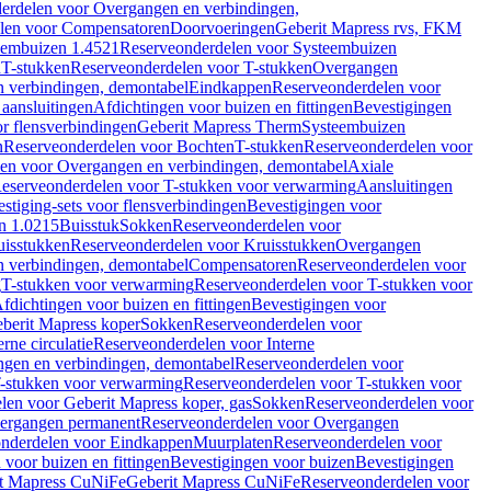
erdelen voor Overgangen en verbindingen,
len voor Compensatoren
Doorvoeringen
Geberit Mapress rvs, FKM
eembuizen 1.4521
Reserveonderdelen voor Systeembuizen
n
T-stukken
Reserveonderdelen voor T-stukken
Overgangen
 verbindingen, demontabel
Eindkappen
Reserveonderdelen voor
 aansluitingen
Afdichtingen voor buizen en fittingen
Bevestigingen
or flensverbindingen
Geberit Mapress Therm
Systeembuizen
n
Reserveonderdelen voor Bochten
T-stukken
Reserveonderdelen voor
en voor Overgangen en verbindingen, demontabel
Axiale
eserveonderdelen voor T-stukken voor verwarming
Aansluitingen
stiging-sets voor flensverbindingen
Bevestigingen voor
n 1.0215
Buisstuk
Sokken
Reserveonderdelen voor
uisstukken
Reserveonderdelen voor Kruisstukken
Overgangen
 verbindingen, demontabel
Compensatoren
Reserveonderdelen voor
g
T-stukken voor verwarming
Reserveonderdelen voor T-stukken voor
fdichtingen voor buizen en fittingen
Bevestigingen voor
berit Mapress koper
Sokken
Reserveonderdelen voor
erne circulatie
Reserveonderdelen voor Interne
gen en verbindingen, demontabel
Reserveonderdelen voor
-stukken voor verwarming
Reserveonderdelen voor T-stukken voor
len voor Geberit Mapress koper, gas
Sokken
Reserveonderdelen voor
ergangen permanent
Reserveonderdelen voor Overgangen
nderdelen voor Eindkappen
Muurplaten
Reserveonderdelen voor
 voor buizen en fittingen
Bevestigingen voor buizen
Bevestigingen
t Mapress CuNiFe
Geberit Mapress CuNiFe
Reserveonderdelen voor