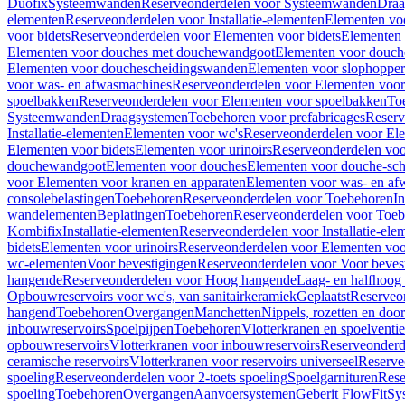
Duofix
Systeemwanden
Reserveonderdelen voor Systeemwanden
Draa
elementen
Reserveonderdelen voor Installatie-elementen
Elementen vo
voor bidets
Reserveonderdelen voor Elementen voor bidets
Elementen 
Elementen voor douches met douchewandgoot
Elementen voor douch
Elementen voor douchescheidingswanden
Elementen voor slophopper
voor was- en afwasmachines
Reserveonderdelen voor Elementen voor
spoelbakken
Reserveonderdelen voor Elementen voor spoelbakken
To
Systeemwanden
Draagsystemen
Toebehoren voor prefabricages
Reserv
Installatie-elementen
Elementen voor wc's
Reserveonderdelen voor El
Elementen voor bidets
Elementen voor urinoirs
Reserveonderdelen voo
douchewandgoot
Elementen voor douches
Elementen voor douche-sc
voor Elementen voor kranen en apparaten
Elementen voor was- en af
consolebelastingen
Toebehoren
Reserveonderdelen voor Toebehoren
In
wandelementen
Beplatingen
Toebehoren
Reserveonderdelen voor Toe
Kombifix
Installatie-elementen
Reserveonderdelen voor Installatie-ele
bidets
Elementen voor urinoirs
Reserveonderdelen voor Elementen voor
wc-elementen
Voor bevestigingen
Reserveonderdelen voor Voor beves
hangende
Reserveonderdelen voor Hoog hangende
Laag- en halfhoog
Opbouwreservoirs voor wc's, van sanitairkeramiek
Geplaatst
Reserveo
hangend
Toebehoren
Overgangen
Manchetten
Nippels, rozetten en doo
inbouwreservoirs
Spoelpijpen
Toebehoren
Vlotterkranen en spoelventie
opbouwreservoirs
Vlotterkranen voor inbouwreservoirs
Reserveonderd
ceramische reservoirs
Vlotterkranen voor reservoirs universeel
Reserve
spoeling
Reserveonderdelen voor 2-toets spoeling
Spoelgarnituren
Rese
spoeling
Toebehoren
Overgangen
Aanvoersystemen
Geberit FlowFit
Sy