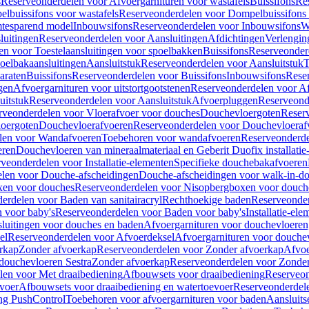
s
Reserveonderdelen voor Afvoergarnituren voor wastafels
Buissifons
Re
lbuissifons voor wastafels
Reserveonderdelen voor Dompelbuissifons 
mtesparend model
Inbouwsifons
Reserveonderdelen voor Inbouwsifons
W
luitingen
Reserveonderdelen voor Aansluitingen
Afdichtingen
Verlengin
n voor Toestelaansluitingen voor spoelbakken
Buissifons
Reserveonder
oelbakaansluitingen
Aansluitstuk
Reserveonderdelen voor Aansluitstuk
T
araten
Buissifons
Reserveonderdelen voor Buissifons
Inbouwsifons
Rese
gen
Afvoergarnituren voor uitstortgootstenen
Reserveonderdelen voor Afv
uitstuk
Reserveonderdelen voor Aansluitstuk
Afvoerpluggen
Reserveond
rveonderdelen voor Vloerafvoer voor douches
Douchevloergoten
Reser
loergoten
Douchevloerafvoeren
Reserveonderdelen voor Douchevloeraf
len voor Wandafvoeren
Toebehoren voor wandafvoeren
Reserveonderde
eren
Douchevloeren van mineraalmateriaal en Geberit Duofix installatie
veonderdelen voor Installatie-elementen
Specifieke douchebakafvoeren
len voor Douche-afscheidingen
Douche-afscheidingen voor walk-in-d
xen voor douches
Reserveonderdelen voor Nisopbergboxen voor douch
erdelen voor Baden van sanitairacryl
Rechthoekige baden
Reserveonder
 voor baby's
Reserveonderdelen voor Baden voor baby's
Installatie-el
luitingen voor douches en baden
Afvoergarnituren voor douchevloeren
el
Reserveonderdelen voor Afvoerdeksel
Afvoergarnituren voor douche
rkap
Zonder afvoerkap
Reserveonderdelen voor Zonder afvoerkap
Afvoe
douchevloeren Sestra
Zonder afvoerkap
Reserveonderdelen voor Zonder
len voor Met draaibediening
Afbouwsets voor draaibediening
Reserveon
voer
Afbouwsets voor draaibediening en watertoevoer
Reserveonderdele
ng PushControl
Toebehoren voor afvoergarnituren voor baden
Aansluits