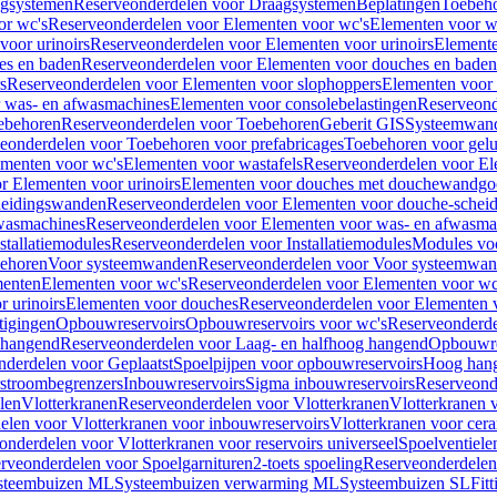
gsystemen
Reserveonderdelen voor Draagsystemen
Beplatingen
Toebeh
or wc's
Reserveonderdelen voor Elementen voor wc's
Elementen voor wa
voor urinoirs
Reserveonderdelen voor Elementen voor urinoirs
Element
es en baden
Reserveonderdelen voor Elementen voor douches en baden
s
Reserveonderdelen voor Elementen voor slophoppers
Elementen voor
 was- en afwasmachines
Elementen voor consolebelastingen
Reserveond
ebehoren
Reserveonderdelen voor Toebehoren
Geberit GIS
Systeemwan
eonderdelen voor Toebehoren voor prefabricages
Toebehoren voor gelui
ementen voor wc's
Elementen voor wastafels
Reserveonderdelen voor El
r Elementen voor urinoirs
Elementen voor douches met douchewandgo
heidingswanden
Reserveonderdelen voor Elementen voor douche-schei
wasmachines
Reserveonderdelen voor Elementen voor was- en afwasma
stallatiemodules
Reserveonderdelen voor Installatiemodules
Modules vo
behoren
Voor systeemwanden
Reserveonderdelen voor Voor systeemwa
menten
Elementen voor wc's
Reserveonderdelen voor Elementen voor wc
 urinoirs
Elementen voor douches
Reserveonderdelen voor Elementen 
tigingen
Opbouwreservoirs
Opbouwreservoirs voor wc's
Reserveonderde
 hangend
Reserveonderdelen voor Laag- en halfhoog hangend
Opbouwres
nderdelen voor Geplaatst
Spoelpijpen voor opbouwreservoirs
Hoog han
rstroombegrenzers
Inbouwreservoirs
Sigma inbouwreservoirs
Reserveond
len
Vlotterkranen
Reserveonderdelen voor Vlotterkranen
Vlotterkranen 
elen voor Vlotterkranen voor inbouwreservoirs
Vlotterkranen voor cera
onderdelen voor Vlotterkranen voor reservoirs universeel
Spoelventiele
rveonderdelen voor Spoelgarnituren
2-toets spoeling
Reserveonderdelen 
steembuizen ML
Systeembuizen verwarming ML
Systeembuizen SL
Fit