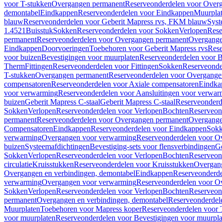
voor T-stukken
Overgangen permanent
Reserveonderdelen voor Over
demontabel
Eindkappen
Reserveonderdelen voor Eindkappen
Muurpla
blauw
Reserveonderdelen voor Geberit Mapress rvs, FKM blauw
Syst
1.4521
Buisstuk
Sokken
Reserveonderdelen voor Sokken
Verlopen
Rese
permanent
Reserveonderdelen voor Overgangen permanent
Overgange
Eindkappen
Doorvoeringen
Toebehoren voor Geberit Mapress rvs
Rese
voor buizen
Bevestigingen voor muurplaten
Reserveonderdelen voor B
Therm
Fittingen
Reserveonderdelen voor Fittingen
Sokken
Reserveonde
T-stukken
Overgangen permanent
Reserveonderdelen voor Overgange
compensatoren
Reserveonderdelen voor Axiale compensatoren
Eindka
voor verwarming
Reserveonderdelen voor Aansluitingen voor verwar
buizen
Geberit Mapress C-staal
Geberit Mapress C-staal
Reserveonderd
Sokken
Verlopen
Reserveonderdelen voor Verlopen
Bochten
Reserveon
permanent
Reserveonderdelen voor Overgangen permanent
Overgange
Compensatoren
Eindkappen
Reserveonderdelen voor Eindkappen
Sokk
verwarming
Overgangen voor verwarming
Reserveonderdelen voor O
buizen
Systeemafdichtingen
Bevestiging-sets voor flensverbindingen
Ge
Sokken
Verlopen
Reserveonderdelen voor Verlopen
Bochten
Reserveon
circulatie
Kruisstukken
Reserveonderdelen voor Kruisstukken
Overgan
Overgangen en verbindingen, demontabel
Eindkappen
Reserveonderd
verwarming
Overgangen voor verwarming
Reserveonderdelen voor O
Sokken
Verlopen
Reserveonderdelen voor Verlopen
Bochten
Reserveon
permanent
Overgangen en verbindingen, demontabel
Reserveonderdel
Muurplaten
Toebehoren voor Mapress koper
Reserveonderdelen voor 
voor muurplaten
Reserveonderdelen voor Bevestigingen voor muurpla