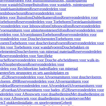
serveonderdelen voor Buissifons
Buissifons, ruimtesparend
voor wastafels
Dompelbuissifons voor wastafels, ruimtesparend
astafelaansluitingen
Reserveonderdelen voor
gen
Inbouwboxen
Reserveonderdelen voor
delen voor Buissifons
Dubbelkamersifons
Reserveonderdelen voor
oebehoren
Reserveonderdelen voor Toebehoren
Toestelaansluitingen
rveonderdelen voor Inbouwsifons
Opbouwsifons
Reserveonderdelen
oergarnituren voor uitstortgootstenen
Sifons
Reserveonderdelen voor
erdelen voor Afvoerpluggen
Toebehoren
Reserveonderdelen voor
veonderdelen voor Douchevloergoten
Toebehoren voor
voeren
Toebehoren voor douchevloerafvoeren
Reserveonderdelen voor
len voor Toebehoren voor wandafvoeren
Douchebakken en
-elementen
Douchevloeren van mineraal materiaal
Reserveonderdelen
Reserveonderdelen voor Specifieke
ouche
Reserveonderdelen voor Douche-afscheidingen voor walk-in-
es
Nisopbergboxen
Reserveonderdelen voor
delen voor Rechthoekige baden
Baden van mineraal
ementen
Sets steunpoten en sets aansluitplaten en
, d52
Reserveonderdelen voor Afvoergarnituren voor douchevloeren,
vloeren, d90
Reserveonderdelen voor Afvoergarnituren voor
rdeksel
Reserveonderdelen voor Afvoerdeksel
Afvoergarnituren voor
 afvoerkap
Afvoergarnituren voor baden, d52
Reserveonderdelen voor
derdelen voor Afbouwsets voor draaibediening
Met draaibediening en
n voor Afbouwsets voor draaibediening en watertoevoer
Met
ets
T-stukken
Installatie- en spoelsystemen
Geberit