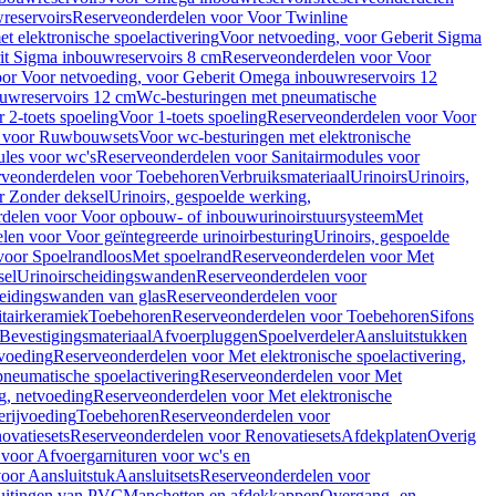
reservoirs
Reserveonderdelen voor Voor Twinline
 elektronische spoelactivering
Voor netvoeding, voor Geberit Sigma
it Sigma inbouwreservoirs 8 cm
Reserveonderdelen voor Voor
or Voor netvoeding, voor Geberit Omega inbouwreservoirs 12
ouwreservoirs 12 cm
Wc-besturingen met pneumatische
 2-toets spoeling
Voor 1-toets spoeling
Reserveonderdelen voor Voor
n voor Ruwbouwsets
Voor wc-besturingen met elektronische
ules voor wc's
Reserveonderdelen voor Sanitairmodules voor
rveonderdelen voor Toebehoren
Verbruiksmateriaal
Urinoirs
Urinoirs,
r Zonder deksel
Urinoirs, gespoelde werking,
delen voor Voor opbouw- of inbouwurinoirstuursysteem
Met
en voor Voor geïntegreerde urinoirbesturing
Urinoirs, gespoelde
voor Spoelrandloos
Met spoelrand
Reserveonderdelen voor Met
sel
Urinoirscheidingswanden
Reserveonderdelen voor
heidingswanden van glas
Reserveonderdelen voor
tairkeramiek
Toebehoren
Reserveonderdelen voor Toebehoren
Sifons
Bevestigingsmateriaal
Afvoerpluggen
Spoelverdeler
Aansluitstukken
tvoeding
Reserveonderdelen voor Met elektronische spoelactivering,
neumatische spoelactivering
Reserveonderdelen voor Met
ng, netvoeding
Reserveonderdelen voor Met elektronische
erijvoeding
Toebehoren
Reserveonderdelen voor
ovatiesets
Reserveonderdelen voor Renovatiesets
Afdekplaten
Overig
voor Afvoergarnituren voor wc's en
oor Aansluitstuk
Aansluitsets
Reserveonderdelen voor
uitingen van PVC
Manchetten en afdekkappen
Overgang- en