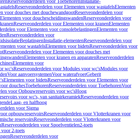
oren
Reserveonderdelen voor Toebehoren
Installatie-
stafels
Reserveonderdelen voor Elementen voor wastafels
Elementen
en voor douches met douchewandgoot
Reserveonderdelen voor
Elementen voor douchescheidingswanden
Reserveonderdelen voor
 kranen
Reserveonderdelen voor Elementen voor kranen
Elementen
erdelen voor Elementen voor consolebelastingen
Elementen voor
den
Reserveonderdelen voor
dsisolatie
Beplatingen
Installatie-elementen
Reserveonderdelen voor
ementen voor wastafels
Elementen voor bidets
Reserveonderdelen voor
ot
Reserveonderdelen voor Elementen voor douches met
dingswanden
Elementen voor kranen en apparaten
Reserveonderdelen
chines
Elementen voor
or wc's
Reserveonderdelen voor Modules voor wc's
Modules voor
nden
Voor aanvoersystemen
Voor waterafvoer
Geberit
's
Elementen voor bidets
Reserveonderdelen voor Elementen voor
voor douches
Toebehoren
Reserveonderdelen voor Toebehoren
Voor
len voor Opbouwreservoirs voor wc's
Hoog
ervoirs voor wc's, van sanitairkeramiek
Reserveonderdelen voor
gende
Laag- en halfhoog
erdelen voor Sigma
voor opbouwreservoirs
Reserveonderdelen voor Vlotterkranen voor
mische reservoirs
Reserveonderdelen voor Vlotterkranen voor
n
Reserveonderdelen voor Spoelventielen
2-toets
voor 2-toets
tingen
Reserveonderdelen voor