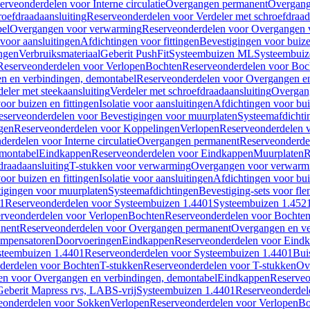
erveonderdelen voor Interne circulatie
Overgangen permanent
Overgang
roefdraadaansluiting
Reserveonderdelen voor Verdeler met schroefdraad
bel
Overgangen voor verwarming
Reserveonderdelen voor Overgangen 
voor aansluitingen
Afdichtingen voor fittingen
Bevestigingen voor buiz
ingen
Verbruiksmateriaal
Geberit PushFit
Systeembuizen ML
Systeembui
Reserveonderdelen voor Verlopen
Bochten
Reserveonderdelen voor Boc
n en verbindingen, demontabel
Reserveonderdelen voor Overgangen en
eler met steekaansluiting
Verdeler met schroefdraadaansluiting
Overgan
voor buizen en fittingen
Isolatie voor aansluitingen
Afdichtingen voor bui
eserveonderdelen voor Bevestigingen voor muurplaten
Systeemafdichti
gen
Reserveonderdelen voor Koppelingen
Verlopen
Reserveonderdelen 
erdelen voor Interne circulatie
Overgangen permanent
Reserveonderde
emontabel
Eindkappen
Reserveonderdelen voor Eindkappen
Muurplaten
R
draadaansluiting
T-stukken voor verwarming
Overgangen voor verwarm
voor buizen en fittingen
Isolatie voor aansluitingen
Afdichtingen voor bui
igingen voor muurplaten
Systeemafdichtingen
Bevestiging-sets voor fl
1
Reserveonderdelen voor Systeembuizen 1.4401
Systeembuizen 1.452
rveonderdelen voor Verlopen
Bochten
Reserveonderdelen voor Bochte
nent
Reserveonderdelen voor Overgangen permanent
Overgangen en ve
ompensatoren
Doorvoeringen
Eindkappen
Reserveonderdelen voor Eind
steembuizen 1.4401
Reserveonderdelen voor Systeembuizen 1.4401
Bui
derdelen voor Bochten
T-stukken
Reserveonderdelen voor T-stukken
Ov
en voor Overgangen en verbindingen, demontabel
Eindkappen
Reserveo
eberit Mapress rvs, LABS-vrij
Systeembuizen 1.4401
Reserveonderdel
eonderdelen voor Sokken
Verlopen
Reserveonderdelen voor Verlopen
Bo