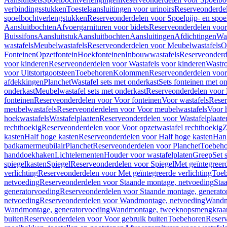
verbindingsstukken
Toestelaansluitingen voor urinoirs
Reserveonderdel
spoelbochtverlengstukken
Reserveonderdelen voor Spoelpijp- en spoe
Aansluitbochten
Afvoergarnituren voor bidets
Reserveonderdelen voor 
Buissifons
Aansluitstuk
Aansluitbochten
Aansluitingen
Afdichtingen
Was
wastafels
Meubelwastafels
Reserveonderdelen voor Meubelwastafels
O
Fonteinen
Opzetfontein
Hoekfonteinen
Inbouwwastafels
Reserveonderd
voor kinderen
Reserveonderdelen voor Wastafels voor kinderen
Wastr
voor Uitstortgootsteen
Toebehoren
Kolommen
Reserveonderdelen vo
afdekkingen
Planchet
Wastafel sets met onderkast
Sets fonteinen met o
onderkast
Meubelwastafel sets met onderkast
Reserveonderdelen voor 
fonteinen
Reserveonderdelen voor Voor fonteinen
Voor wastafels
Reser
meubelwastafels
Reserveonderdelen voor Voor meubelwastafels
Voor 
hoekwastafels
Wastafelplaaten
Reserveonderdelen voor Wastafelplaate
rechthoekig
Reserveonderdelen voor Voor opzetwastafel rechthoekig
Z
kasten
Half hoge kasten
Reserveonderdelen voor Half hoge kasten
Han
badkamermeubilair
Planchet
Reserveonderdelen voor Planchet
Toebeho
handdoekhaken
Lichtelementen
Houder voor wastafelplaten
Greep
Set 
spiegelkasten
Spiegel
Reserveonderdelen voor Spiegel
Met geïntegreerd
verlichting
Reserveonderdelen voor Met geïntegreerde verlichting
Toeb
netvoeding
Reserveonderdelen voor Staande montage, netvoeding
Sta
generatorvoeding
Reserveonderdelen voor Staande montage, generato
netvoeding
Reserveonderdelen voor Wandmontage, netvoeding
Wandmo
Wandmontage, generatorvoeding
Wandmontage, tweeknopsmengkraa
buiten
Reserveonderdelen voor Voor gebruik buiten
Toebehoren
Reser