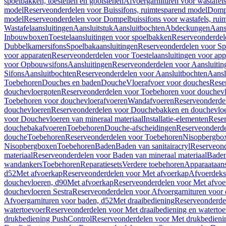
spoelbakken, toestellen en gootstenen
Afvoergarnituren voor wastafel
model
Reserveonderdelen voor Buissifons, ruimtesparend model
Dompe
model
Reserveonderdelen voor Dompelbuissifons voor wastafels, rui
Wastafelaansluitingen
Aansluitstuk
Aansluitbochten
Abdeckungen
Aans
Inbouwboxen
Toestelaansluitingen voor spoelbakken
Reserveonderdele
Dubbelkamersifons
Spoelbakaansluitingen
Reserveonderdelen voor Sp
voor apparaten
Reserveonderdelen voor Toestelaansluitingen voor app
voor Opbouwsifons
Aansluitingen
Reserveonderdelen voor Aansluitin
Sifons
Aansluitbochten
Reserveonderdelen voor Aansluitbochten
Aansl
Toebehoren
Douches en baden
Douche
Vloerafvoer voor douches
Rese
douchevloergoten
Reserveonderdelen voor Toebehoren voor douchev
Toebehoren voor douchevloerafvoeren
Wandafvoeren
Reserveonderde
douchevloeren
Reserveonderdelen voor Douchebakken en douchevlo
voor Douchevloeren van mineraal materiaal
Installatie-elementen
Reser
douchebakafvoeren
Toebehoren
Douche-afscheidingen
Reserveonderde
douche
Toebehoren
Reserveonderdelen voor Toebehoren
Nisopbergbo
Nisopbergboxen
Toebehoren
Baden
Baden van sanitairacryl
Reserveond
materiaal
Reserveonderdelen voor Baden van mineraal materiaal
Baden
wandankers
Toebehoren
Reparatiesets
Verdere toebehoren
Apparaataans
d52
Met afvoerkap
Reserveonderdelen voor Met afvoerkap
Afvoerdeks
douchevloeren, d90
Met afvoerkap
Reserveonderdelen voor Met afvoe
douchevloeren Sestra
Reserveonderdelen voor Afvoergarnituren voor 
Afvoergarnituren voor baden, d52
Met draaibediening
Reserveonderde
watertoevoer
Reserveonderdelen voor Met draaibediening en watertoe
drukbediening PushControl
Reserveonderdelen voor Met drukbedieni