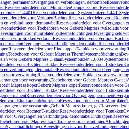
gangen permanent
Overgangen en verbindingen, demontabel
Reserveond
ten
Reserveonderdelen voor Muurplaten
Compensatoren
Reserveonderde
eembuizen 1.4401
Reserveonderdelen voor Systeembuizen 1.4401
Syst
rveonderdelen voor Verlopen
Bochten
Reserveonderdelen voor Bochte
n en verbindingen, demontabel
Reserveonderdelen voor Overgangen en
rveonderdelen voor Toebehoren voor Geberit Mapress rvs
Isolatie voor
evestigingen voor muurplaten
Systeemafdichtingen
Bevestiging-sets vo
rdelen voor Sokken
Verlopen
Reserveonderdelen voor Verlopen
Bochte
n permanent
Overgangen en verbindingen, demontabel
Reserveonderdel
ppen
Reserveonderdelen voor Eindkappen
T-stukken voor verwarming
R
ming
Toebehoren voor Geberit Mapress Therm
Systeemafdichtingen
Beve
elen voor Geberit Mapress C-staal
Systeembuizen 1.0034
Systeembuize
derdelen voor Bochten
T-stukken
Reserveonderdelen voor T-stukken
Kr
n en verbindingen, demontabel
Reserveonderdelen voor Overgangen en
en voor verwarming
Reserveonderdelen voor Sokken voor verwarmin
vergangen voor verwarming
Toebehoren voor Geberit Mapress C-staal
A
berit Mapress koper
Geberit Mapress koper
Reserveonderdelen voor Ge
derdelen voor Bochten
T-stukken
Reserveonderdelen voor T-stukken
Int
gen permanent
Reserveonderdelen voor Overgangen permanent
Overgan
elen voor Eindkappen
Muurplaten
Reserveonderdelen voor Muurplaten
T
vergangen voor verwarming
Geberit Mapress koper, gas
Reserveonderde
derdelen voor Bochten
T-stukken
Reserveonderdelen voor T-stukken
Ov
en voor Overgangen en verbindingen, demontabel
Eindkappen
Reserveo
Toebehoren voor Mapress koper
Isolatie voor aansluitingen
Afdichtingen
ten
Systeemafdichtingen
Bevestiging-sets voor flensverbindingen
Geberi