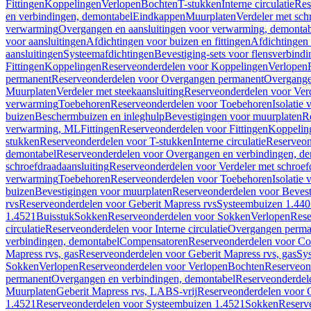
Fittingen
Koppelingen
Verlopen
Bochten
T-stukken
Interne circulatie
Res
en verbindingen, demontabel
Eindkappen
Muurplaten
Verdeler met sch
verwarming
Overgangen en aansluitingen voor verwarming, demonta
voor aansluitingen
Afdichtingen voor buizen en fittingen
Afdichtingen 
aansluitingen
Systeemafdichtingen
Bevestiging-sets voor flensverbind
Fittingen
Koppelingen
Reserveonderdelen voor Koppelingen
Verlopen
permanent
Reserveonderdelen voor Overgangen permanent
Overgange
Muurplaten
Verdeler met steekaansluiting
Reserveonderdelen voor Verd
verwarming
Toebehoren
Reserveonderdelen voor Toebehoren
Isolatie 
buizen
Beschermbuizen en inleghulp
Bevestigingen voor muurplaten
R
verwarming, ML
Fittingen
Reserveonderdelen voor Fittingen
Koppelin
stukken
Reserveonderdelen voor T-stukken
Interne circulatie
Reserveond
demontabel
Reserveonderdelen voor Overgangen en verbindingen, d
schroefdraadaansluiting
Reserveonderdelen voor Verdeler met schroef
verwarming
Toebehoren
Reserveonderdelen voor Toebehoren
Isolatie 
buizen
Bevestigingen voor muurplaten
Reserveonderdelen voor Bevest
rvs
Reserveonderdelen voor Geberit Mapress rvs
Systeembuizen 1.440
1.4521
Buisstuk
Sokken
Reserveonderdelen voor Sokken
Verlopen
Rese
circulatie
Reserveonderdelen voor Interne circulatie
Overgangen perma
verbindingen, demontabel
Compensatoren
Reserveonderdelen voor C
Mapress rvs, gas
Reserveonderdelen voor Geberit Mapress rvs, gas
Sy
Sokken
Verlopen
Reserveonderdelen voor Verlopen
Bochten
Reserveon
permanent
Overgangen en verbindingen, demontabel
Reserveonderdel
Muurplaten
Geberit Mapress rvs, LABS-vrij
Reserveonderdelen voor G
1.4521
Reserveonderdelen voor Systeembuizen 1.4521
Sokken
Reserv