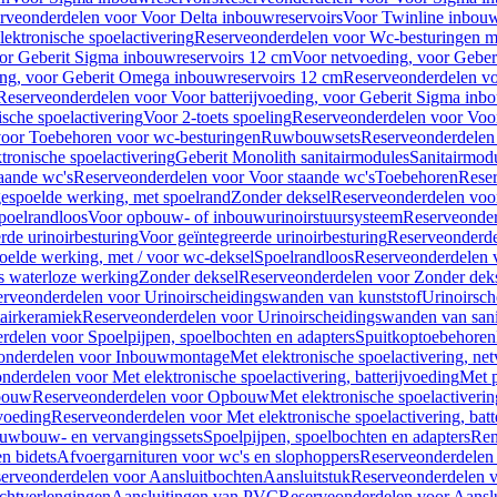
rveonderdelen voor Voor Delta inbouwreservoirs
Voor Twinline inbouw
ektronische spoelactivering
Reserveonderdelen voor Wc-besturingen met
or Geberit Sigma inbouwreservoirs 12 cm
Voor netvoeding, voor Geber
ng, voor Geberit Omega inbouwreservoirs 12 cm
Reserveonderdelen vo
Reserveonderdelen voor Voor batterijvoeding, voor Geberit Sigma inb
sche spoelactivering
Voor 2-toets spoeling
Reserveonderdelen voor Voor
oor Toebehoren voor wc-besturingen
Ruwbouwsets
Reserveonderdele
ronische spoelactivering
Geberit Monolith sanitairmodules
Sanitairmod
aande wc's
Reserveonderdelen voor Voor staande wc's
Toebehoren
Rese
gespoelde werking, met spoelrand
Zonder deksel
Reserveonderdelen voo
poelrandloos
Voor opbouw- of inbouwurinoirstuursysteem
Reserveonder
de urinoirbesturing
Voor geïntegreerde urinoirbesturing
Reserveonderdel
oelde werking, met / voor wc-deksel
Spoelrandloos
Reserveonderdelen 
s waterloze werking
Zonder deksel
Reserveonderdelen voor Zonder dek
rveonderdelen voor Urinoirscheidingswanden van kunststof
Urinoirsc
airkeramiek
Reserveonderdelen voor Urinoirscheidingswanden van sani
rdelen voor Spoelpijpen, spoelbochten en adapters
Spuitkoptoebehoren
onderdelen voor Inbouwmontage
Met elektronische spoelactivering, ne
nderdelen voor Met elektronische spoelactivering, batterijvoeding
Met p
bouw
Reserveonderdelen voor Opbouw
Met elektronische spoelactiveri
jvoeding
Reserveonderdelen voor Met elektronische spoelactivering, batt
uwbouw- en vervangingssets
Spoelpijpen, spoelbochten en adapters
Ren
en bidets
Afvoergarnituren voor wc's en slophoppers
Reserveonderdelen 
erveonderdelen voor Aansluitbochten
Aansluitstuk
Reserveonderdelen v
chtverlengingen
Aansluitingen van PVC
Reserveonderdelen voor Aansl