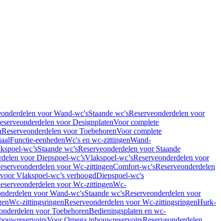
eonderdelen voor Wand-wc's
Staande wc's
Reserveonderdelen voor
eserveonderdelen voor Designplaten
Voor complete
n
Reserveonderdelen voor Toebehoren
Voor complete
iaal
Functie-eenheden
Wc's en wc-zittingen
Wand-
kspoel-wc’s
Staande wc's
Reserveonderdelen voor Staande
delen voor Diepspoel-wc’s
Vlakspoel-wc’s
Reserveonderdelen voor
eserveonderdelen voor Wc-zittingen
Comfort-wc's
Reserveonderdelen
 voor Vlakspoel-wc’s verhoogd
Diepspoel-wc's
eserveonderdelen voor Wc-zittingen
Wc-
nderdelen voor Wand-wc's
Staande wc's
Reserveonderdelen voor
gen
Wc-zittingsringen
Reserveonderdelen voor Wc-zittingsringen
Hurk-
onderdelen voor Toebehoren
Bedieningsplaten en wc-
bouwreservoirs
Voor Omega inbouwreservoirs
Reserveonderdelen