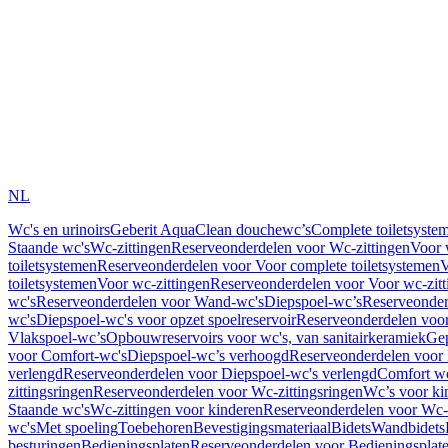
NL
Wc's en urinoirs
Geberit AquaClean douchewc’s
Complete toiletsyste
Staande wc's
Wc-zittingen
Reserveonderdelen voor Wc-zittingen
Voor 
toiletsystemen
Reserveonderdelen voor Voor complete toiletsystemen
V
toiletsystemen
Voor wc-zittingen
Reserveonderdelen voor Voor wc-zitt
wc's
Reserveonderdelen voor Wand-wc's
Diepspoel-wc’s
Reserveonder
wc's
Diepspoel-wc's voor opzet spoelreservoir
Reserveonderdelen voor
Vlakspoel-wc’s
Opbouwreservoirs voor wc's, van sanitairkeramiek
Gep
voor Comfort-wc's
Diepspoel-wc’s verhoogd
Reserveonderdelen voor
verlengd
Reserveonderdelen voor Diepspoel-wc's verlengd
Comfort wc
zittingsringen
Reserveonderdelen voor Wc-zittingsringen
Wc’s voor ki
Staande wc's
Wc-zittingen voor kinderen
Reserveonderdelen voor Wc-z
wc's
Met spoeling
Toebehoren
Bevestigingsmateriaal
Bidets
Wandbidets
besturingen
Bedieningsplaten
Reserveonderdelen voor Bedieningsplat