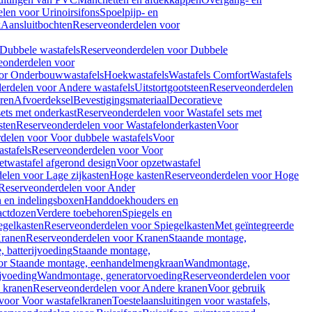
len voor Urinoirsifons
Spoelpijp- en
k
Aansluitbochten
Reserveonderdelen voor
Dubbele wastafels
Reserveonderdelen voor Dubbele
eonderdelen voor
or Onderbouwwastafels
Hoekwastafels
Wastafels Comfort
Wastafels
erdelen voor Andere wastafels
Uitstortgootsteen
Reserveonderdelen
ren
Afvoerdeksel
Bevestigingsmateriaal
Decoratieve
sets met onderkast
Reserveonderdelen voor Wastafel sets met
sten
Reserveonderdelen voor Wastafelonderkasten
Voor
delen voor Voor dubbele wastafels
Voor
stafels
Reserveonderdelen voor Voor
twastafel afgerond design
Voor opzetwastafel
elen voor Lage zijkasten
Hoge kasten
Reserveonderdelen voor Hoge
Reserveonderdelen voor Ander
n en indelingsboxen
Handdoekhouders en
actdozen
Verdere toebehoren
Spiegels en
egelkasten
Reserveonderdelen voor Spiegelkasten
Met geïntegreerde
ranen
Reserveonderdelen voor Kranen
Staande montage,
 batterijvoeding
Staande montage,
or Staande montage, eenhandelmengkraan
Wandmontage,
jvoeding
Wandmontage, generatorvoeding
Reserveonderdelen voor
 kranen
Reserveonderdelen voor Andere kranen
Voor gebruik
voor Voor wastafelkranen
Toestelaansluitingen voor wastafels,