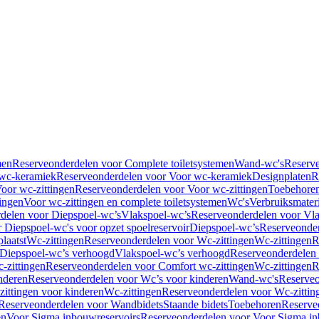
men
Reserveonderdelen voor Complete toiletsystemen
Wand-wc's
Reserv
wc-keramiek
Reserveonderdelen voor Voor wc-keramiek
Designplaten
R
oor wc-zittingen
Reserveonderdelen voor Voor wc-zittingen
Toebehore
ingen
Voor wc-zittingen en complete toiletsystemen
Wc's
Verbruiksmater
delen voor Diepspoel-wc’s
Vlakspoel-wc’s
Reserveonderdelen voor Vla
 Diepspoel-wc's voor opzet spoelreservoir
Diepspoel-wc’s
Reserveonder
laatst
Wc-zittingen
Reserveonderdelen voor Wc-zittingen
Wc-zittingen
R
 Diepspoel-wc’s verhoogd
Vlakspoel-wc’s verhoogd
Reserveonderdelen
-zittingen
Reserveonderdelen voor Comfort wc-zittingen
Wc-zittingen
R
nderen
Reserveonderdelen voor Wc’s voor kinderen
Wand-wc's
Reserveo
ittingen voor kinderen
Wc-zittingen
Reserveonderdelen voor Wc-zittin
Reserveonderdelen voor Wandbidets
Staande bidets
Toebehoren
Reserve
en
Voor Sigma inbouwreservoirs
Reserveonderdelen voor Voor Sigma in