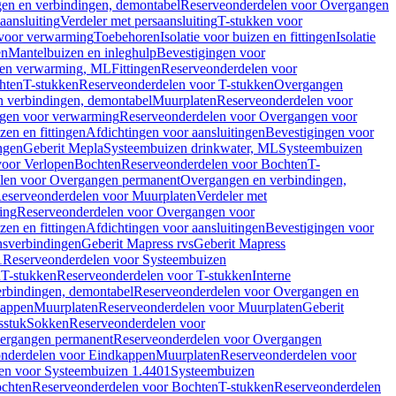
en en verbindingen, demontabel
Reserveonderdelen voor Overgangen
aansluiting
Verdeler met persaansluiting
T-stukken voor
voor verwarming
Toebehoren
Isolatie voor buizen en fittingen
Isolatie
en
Mantelbuizen en inleghulp
Bevestigingen voor
zen verwarming, ML
Fittingen
Reserveonderdelen voor
hten
T-stukken
Reserveonderdelen voor T-stukken
Overgangen
 verbindingen, demontabel
Muurplaten
Reserveonderdelen voor
gen voor verwarming
Reserveonderdelen voor Overgangen voor
zen en fittingen
Afdichtingen voor aansluitingen
Bevestigingen voor
ngen
Geberit Mepla
Systeembuizen drinkwater, ML
Systeembuizen
voor Verlopen
Bochten
Reserveonderdelen voor Bochten
T-
len voor Overgangen permanent
Overgangen en verbindingen,
eserveonderdelen voor Muurplaten
Verdeler met
ing
Reserveonderdelen voor Overgangen voor
zen en fittingen
Afdichtingen voor aansluitingen
Bevestigingen voor
ensverbindingen
Geberit Mapress rvs
Geberit Mapress
1
Reserveonderdelen voor Systeembuizen
n
T-stukken
Reserveonderdelen voor T-stukken
Interne
rbindingen, demontabel
Reserveonderdelen voor Overgangen en
kappen
Muurplaten
Reserveonderdelen voor Muurplaten
Geberit
sstuk
Sokken
Reserveonderdelen voor
ergangen permanent
Reserveonderdelen voor Overgangen
nderdelen voor Eindkappen
Muurplaten
Reserveonderdelen voor
en voor Systeembuizen 1.4401
Systeembuizen
chten
Reserveonderdelen voor Bochten
T-stukken
Reserveonderdelen