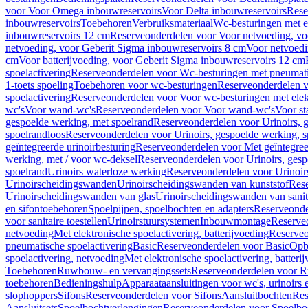
voor Voor Omega inbouwreservoirs
Voor Delta inbouwreservoirs
Rese
inbouwreservoirs
Toebehoren
Verbruiksmateriaal
Wc-besturingen met el
inbouwreservoirs 12 cm
Reserveonderdelen voor Voor netvoeding, vo
netvoeding, voor Geberit Sigma inbouwreservoirs 8 cm
Voor netvoedi
cm
Voor batterijvoeding, voor Geberit Sigma inbouwreservoirs 12 cm
spoelactivering
Reserveonderdelen voor Wc-besturingen met pneumati
1-toets spoeling
Toebehoren voor wc-besturingen
Reserveonderdelen v
spoelactivering
Reserveonderdelen voor Voor wc-besturingen met elekt
wc's
Voor wand-wc's
Reserveonderdelen voor Voor wand-wc's
Voor st
gespoelde werking, met spoelrand
Reserveonderdelen voor Urinoirs, 
spoelrandloos
Reserveonderdelen voor Urinoirs, gespoelde werking, s
geïntegreerde urinoirbesturing
Reserveonderdelen voor Met geïntegreer
werking, met / voor wc-deksel
Reserveonderdelen voor Urinoirs, gesp
spoelrand
Urinoirs waterloze werking
Reserveonderdelen voor Urinoir
Urinoirscheidingswanden
Urinoirscheidingswanden van kunststof
Rese
Urinoirscheidingswanden van glas
Urinoirscheidingswanden van sanit
en sifontoebehoren
Spoelpijpen, spoelbochten en adapters
Reserveonde
voor sanitaire toestellen
Urinoirstuursystemen
Inbouwmontage
Reserve
netvoeding
Met elektronische spoelactivering, batterijvoeding
Reserveo
pneumatische spoelactivering
Basic
Reserveonderdelen voor Basic
Op
spoelactivering, netvoeding
Met elektronische spoelactivering, batteri
Toebehoren
Ruwbouw- en vervangingssets
Reserveonderdelen voor R
toebehoren
Bedieningshulp
Apparaataansluitingen voor wc's, urinoirs 
slophoppers
Sifons
Reserveonderdelen voor Sifons
Aansluitbochten
Res
Aansluitsets
Spoelbochtverlengingen
Reserveonderdelen voor Spoelbo