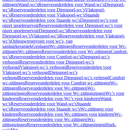
zittingen
Wand-wc's
Reserveonderdelen voor Wand-wc's
Diepspoel-
wc’s
Reserveonderdelen voor Diepspoel-wc’s
Vlakspoel-
wc’s
Reserveonderdelen voor Vlakspoel-wc’s
Staande
wc's
Reserveonderdelen voor Staande wc's
Diepspoel-wc's voor
opzet spoelreservoir
Reserveonderdelen voor Diepspoel-wc's voor
opzet spoelreservoir
Diepspoel-wc’s
Reserveonderdelen voor
Diepspoel-wc’s
Vlakspoel-wc’s
Reserveonderdelen voor Vlakspoel-
wc’s
Opbouwreservoirs voor wc's, van
sanitairkeramiek
Geplaatst
Wc-zittingen
Reserveonderdelen voor Wc-
zittingen
Wc-zittingen
Reserveonderdelen voor Wc-zittingen
Comfort-
wc's
Reserveonderdelen voor Comfort-wc's
Diepspoel-wc’s
verhoogd
Reserveonderdelen voor Diepspoel-wc’s
verhoogd
Vlakspoel-wc’s verhoogd
Reserveonderdelen voor
Vlakspoel-wc’s verhoogd
Diepspoel-wc's
verlengd
Reserveonderdelen voor Diepspoel-wc's verlengd
Comfort
wc-zittingen
Reserveonderdelen voor Comfort wc-zittingen
Wc-
zittingen
Reserveonderdelen voor Wc-zittingen
Wc-
zittingsringen
Reserveonderdelen voor Wc-zittingsringen
Wc’s voor
kinderen
Reserveonderdelen voor Wc’s voor kinderen
Wand-
wc's
Reserveonderdelen voor Wand-wc's
Staande
wc's
Reserveonderdelen voor Staande wc's
Wc-zittingen voor
kinderen
Reserveonderdelen voor Wc-zittingen voor kinderen
Wc-
zittingen
Reserveonderdelen voor Wc-zittingen
Wc-
zittingsringen
Reserveonderdelen voor Wc-zittingsringen
Hurk-
wc's
Met