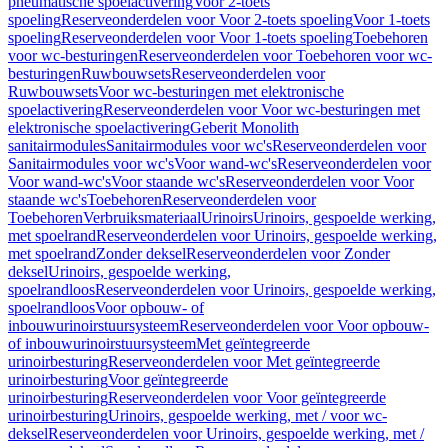
pneumatische spoelactivering
Voor 2-toets
spoeling
Reserveonderdelen voor Voor 2-toets spoeling
Voor 1-toets
spoeling
Reserveonderdelen voor Voor 1-toets spoeling
Toebehoren
voor wc-besturingen
Reserveonderdelen voor Toebehoren voor wc-
besturingen
Ruwbouwsets
Reserveonderdelen voor
Ruwbouwsets
Voor wc-besturingen met elektronische
spoelactivering
Reserveonderdelen voor Voor wc-besturingen met
elektronische spoelactivering
Geberit Monolith
sanitairmodules
Sanitairmodules voor wc's
Reserveonderdelen voor
Sanitairmodules voor wc's
Voor wand-wc's
Reserveonderdelen voor
Voor wand-wc's
Voor staande wc's
Reserveonderdelen voor Voor
staande wc's
Toebehoren
Reserveonderdelen voor
Toebehoren
Verbruiksmateriaal
Urinoirs
Urinoirs, gespoelde werking,
met spoelrand
Reserveonderdelen voor Urinoirs, gespoelde werking,
met spoelrand
Zonder deksel
Reserveonderdelen voor Zonder
deksel
Urinoirs, gespoelde werking,
spoelrandloos
Reserveonderdelen voor Urinoirs, gespoelde werking,
spoelrandloos
Voor opbouw- of
inbouwurinoirstuursysteem
Reserveonderdelen voor Voor opbouw-
of inbouwurinoirstuursysteem
Met geïntegreerde
urinoirbesturing
Reserveonderdelen voor Met geïntegreerde
urinoirbesturing
Voor geïntegreerde
urinoirbesturing
Reserveonderdelen voor Voor geïntegreerde
urinoirbesturing
Urinoirs, gespoelde werking, met / voor wc-
deksel
Reserveonderdelen voor Urinoirs, gespoelde werking, met /