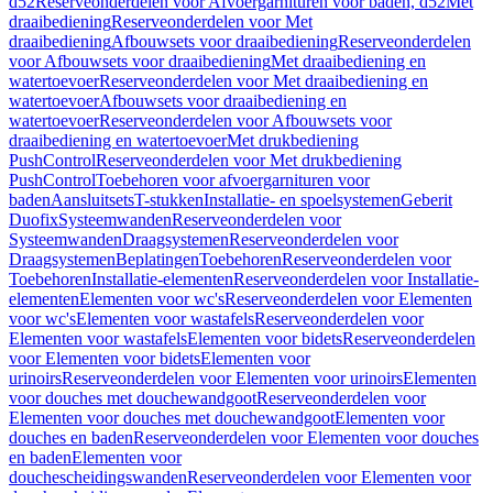
d52
Reserveonderdelen voor Afvoergarnituren voor baden, d52
Met
draaibediening
Reserveonderdelen voor Met
draaibediening
Afbouwsets voor draaibediening
Reserveonderdelen
voor Afbouwsets voor draaibediening
Met draaibediening en
watertoevoer
Reserveonderdelen voor Met draaibediening en
watertoevoer
Afbouwsets voor draaibediening en
watertoevoer
Reserveonderdelen voor Afbouwsets voor
draaibediening en watertoevoer
Met drukbediening
PushControl
Reserveonderdelen voor Met drukbediening
PushControl
Toebehoren voor afvoergarnituren voor
baden
Aansluitsets
T-stukken
Installatie- en spoelsystemen
Geberit
Duofix
Systeemwanden
Reserveonderdelen voor
Systeemwanden
Draagsystemen
Reserveonderdelen voor
Draagsystemen
Beplatingen
Toebehoren
Reserveonderdelen voor
Toebehoren
Installatie-elementen
Reserveonderdelen voor Installatie-
elementen
Elementen voor wc's
Reserveonderdelen voor Elementen
voor wc's
Elementen voor wastafels
Reserveonderdelen voor
Elementen voor wastafels
Elementen voor bidets
Reserveonderdelen
voor Elementen voor bidets
Elementen voor
urinoirs
Reserveonderdelen voor Elementen voor urinoirs
Elementen
voor douches met douchewandgoot
Reserveonderdelen voor
Elementen voor douches met douchewandgoot
Elementen voor
douches en baden
Reserveonderdelen voor Elementen voor douches
en baden
Elementen voor
douchescheidingswanden
Reserveonderdelen voor Elementen voor