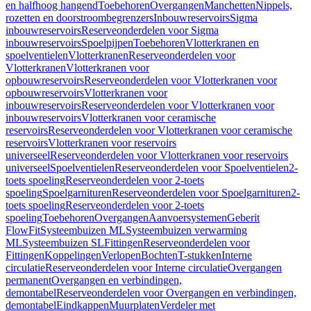
en halfhoog hangend
Toebehoren
Overgangen
Manchetten
Nippels,
rozetten en doorstroombegrenzers
Inbouwreservoirs
Sigma
inbouwreservoirs
Reserveonderdelen voor Sigma
inbouwreservoirs
Spoelpijpen
Toebehoren
Vlotterkranen en
spoelventielen
Vlotterkranen
Reserveonderdelen voor
Vlotterkranen
Vlotterkranen voor
opbouwreservoirs
Reserveonderdelen voor Vlotterkranen voor
opbouwreservoirs
Vlotterkranen voor
inbouwreservoirs
Reserveonderdelen voor Vlotterkranen voor
inbouwreservoirs
Vlotterkranen voor ceramische
reservoirs
Reserveonderdelen voor Vlotterkranen voor ceramische
reservoirs
Vlotterkranen voor reservoirs
universeel
Reserveonderdelen voor Vlotterkranen voor reservoirs
universeel
Spoelventielen
Reserveonderdelen voor Spoelventielen
2-
toets spoeling
Reserveonderdelen voor 2-toets
spoeling
Spoelgarnituren
Reserveonderdelen voor Spoelgarnituren
2-
toets spoeling
Reserveonderdelen voor 2-toets
spoeling
Toebehoren
Overgangen
Aanvoersystemen
Geberit
FlowFit
Systeembuizen ML
Systeembuizen verwarming
ML
Systeembuizen SL
Fittingen
Reserveonderdelen voor
Fittingen
Koppelingen
Verlopen
Bochten
T-stukken
Interne
circulatie
Reserveonderdelen voor Interne circulatie
Overgangen
permanent
Overgangen en verbindingen,
demontabel
Reserveonderdelen voor Overgangen en verbindingen,
demontabel
Eindkappen
Muurplaten
Verdeler met