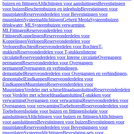
buizen en fittingen
Afdichtingen voor aansluitingen
Bevestigingen
voor buizen
Beschermbuizen en inleghulp
Bevestigingen voor
muurplaten
Reserveonderdelen voor Bevestigingen voor
muurplaten
Systeemafdichtingen
Geberit Mepla
Systeembuizen
drinkwater, ML
Systeembuizen verwarming,
ML
Fittingen
Reserveonderdelen voor
Fittingen
Koppelingen
Reserveonderdelen voor
Koppelingen
Verlopen
Reserveonderdelen voor
Verlopen
Bochten
Reserveonderdelen voor Bochten
T-
stukken
Reserveonderdelen voor T-stukken
Interne
circulatie
Reserveonderdelen voor Interne circulatie
Overgangen
permanent
Reserveonderdelen voor Overgangen
permanent
Overgangen en verbindingen,
demontabel
Reserveonderdelen voor Overgangen en verbindingen,
demontabel
Eindkappen
Reserveonderdelen voor
Eindkappen
Muurplaten
Reserveonderdelen voor
Muurplaten
Verdeler met schroefdraadaansluiting
Reserveonderdelen
voor Verdeler met schroefdraadaansluiting
T-stukken voor
verwarming
Overgangen voor verwarming
Reserveonderdelen voor
Overgangen voor verwarming
Toebehoren
Reserveonderdelen voor
Toebehoren
Isolatie voor buizen en fittingen
Isolatie voor
aansluitingen
Afdichtingen voor buizen en fittingen
Afdichtingen
voor aansluitingen
Bevestigingen voor buizen
Bevestigingen voor
muurplaten
Reserveonderdelen voor Bevestigingen voor
muurplaten
Systeemafdichtingen
Bevestiging-sets voor