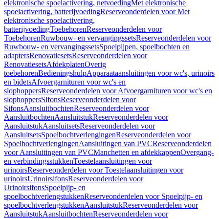
elektronische spoelactivering, netvoeding
Met elektronische
spoelactivering, batterijvoeding
Reserveonderdelen voor Met
elektronische spoelactivering,
batterijvoeding
Toebehoren
Reserveonderdelen voor
Toebehoren
Ruwbouw- en vervangingssets
Reserveonderdelen voor
Ruwbouw- en vervangingssets
Spoelpijpen, spoelbochten en
adapters
Renovatiesets
Reserveonderdelen voor
Renovatiesets
Afdekplaten
Overig
toebehoren
Bedieningshulp
Apparaataansluitingen voor wc's, urinoirs
en bidets
Afvoergarnituren voor wc's en
slophoppers
Reserveonderdelen voor Afvoergarnituren voor wc's en
slophoppers
Sifons
Reserveonderdelen voor
Sifons
Aansluitbochten
Reserveonderdelen voor
Aansluitbochten
Aansluitstuk
Reserveonderdelen voor
Aansluitstuk
Aansluitsets
Reserveonderdelen voor
Aansluitsets
Spoelbochtverlengingen
Reserveonderdelen voor
Spoelbochtverlengingen
Aansluitingen van PVC
Reserveonderdelen
voor Aansluitingen van PVC
Manchetten en afdekkappen
Overgang-
en verbindingsstukken
Toestelaansluitingen voor
urinoirs
Reserveonderdelen voor Toestelaansluitingen voor
urinoirs
Urinoirsifons
Reserveonderdelen voor
Urinoirsifons
Spoelpijp- en
spoelbochtverlengstukken
Reserveonderdelen voor Spoelpijp- en
spoelbochtverlengstukken
Aansluitstuk
Reserveonderdelen voor
Aansluitstuk
Aansluitbochten
Reserveonderdelen voor