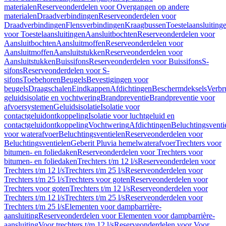
materialen
Reserveonderdelen voor Overgangen op andere
materialen
Draadverbindingen
Reserveonderdelen voor
Draadverbindingen
Flensverbindingen
Kraagbussen
Toestelaansluiting
voor Toestelaansluitingen
Aansluitbochten
Reserveonderdelen voor
Aansluitbochten
Aansluitmoffen
Reserveonderdelen voor
Aansluitmoffen
Aansluitstukken
Reserveonderdelen voor
Aansluitstukken
Buissifons
Reserveonderdelen voor Buissifons
S-
sifons
Reserveonderdelen voor S-
sifons
Toebehoren
Beugels
Bevestigingen voor
beugels
Draagschalen
Eindkappen
Afdichtingen
Beschermdeksels
Verbr
geluidsisolatie en vochtwering
Brandpreventie
Brandpreventie voor
afvoersystemen
Geluidsisolatie
Isolatie voor
contactgeluidontkoppeling
Isolatie voor luchtgeluid en
contactgeluidontkoppeling
Vochtwering
Afdichtingen
Beluchtingsventi
voor waterafvoer
Beluchtingsventielen
Reserveonderdelen voor
Beluchtingsventielen
Geberit Pluvia hemelwaterafvoer
Trechters voor
bitumen- en foliedaken
Reserveonderdelen voor Trechters voor
bitumen- en foliedaken
Trechters t/m 12 l/s
Reserveonderdelen voor
Trechters t/m 12 l/s
Trechters t/m 25 l/s
Reserveonderdelen voor
Trechters t/m 25 l/s
Trechters voor goten
Reserveonderdelen voor
Trechters voor goten
Trechters t/m 12 l/s
Reserveonderdelen voor
Trechters t/m 12 l/s
Trechters t/m 25 l/s
Reserveonderdelen voor
Trechters t/m 25 l/s
Elementen voor dampbarrière-
aansluiting
Reserveonderdelen voor Elementen voor dampbarrière-
aansluiting
Voor trechters t/m 12 l/s
Reserveonderdelen voor Voor