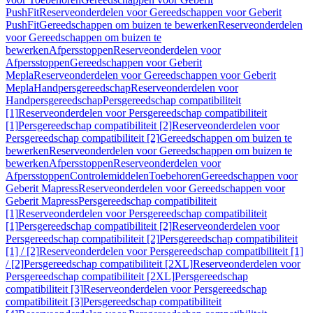
PushFit
Reserveonderdelen voor Gereedschappen voor Geberit
PushFit
Gereedschappen om buizen te bewerken
Reserveonderdelen
voor Gereedschappen om buizen te
bewerken
Afpersstoppen
Reserveonderdelen voor
Afpersstoppen
Gereedschappen voor Geberit
Mepla
Reserveonderdelen voor Gereedschappen voor Geberit
Mepla
Handpersgereedschap
Reserveonderdelen voor
Handpersgereedschap
Persgereedschap compatibiliteit
[1]
Reserveonderdelen voor Persgereedschap compatibiliteit
[1]
Persgereedschap compatibiliteit [2]
Reserveonderdelen voor
Persgereedschap compatibiliteit [2]
Gereedschappen om buizen te
bewerken
Reserveonderdelen voor Gereedschappen om buizen te
bewerken
Afpersstoppen
Reserveonderdelen voor
Afpersstoppen
Controlemiddelen
Toebehoren
Gereedschappen voor
Geberit Mapress
Reserveonderdelen voor Gereedschappen voor
Geberit Mapress
Persgereedschap compatibiliteit
[1]
Reserveonderdelen voor Persgereedschap compatibiliteit
[1]
Persgereedschap compatibiliteit [2]
Reserveonderdelen voor
Persgereedschap compatibiliteit [2]
Persgereedschap compatibiliteit
[1] / [2]
Reserveonderdelen voor Persgereedschap compatibiliteit [1]
/ [2]
Persgereedschap compatibiliteit [2XL]
Reserveonderdelen voor
Persgereedschap compatibiliteit [2XL]
Persgereedschap
compatibiliteit [3]
Reserveonderdelen voor Persgereedschap
compatibiliteit [3]
Persgereedschap compatibiliteit