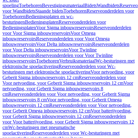
spoeling
Toebehoren
Bevestigingsmateriaal
Bidets
Wandbidets
Reserveo
voor Wandbidets
Staande bidets
Toebehoren
Reserveonderdelen voor
Toebehoren
Bedieningsplaten en wc-
besturingen
Bedieningsplaten
Reserveonderdelen voor
Bedieningsplaten
Voor Sigma inbouwreservoirs
Reserveonderdelen
voor Voor Sigma inbouwreservoirs
Voor Omega
inbouwreservoirs
Reserveonderdelen voor Voor Omega
inbouwreservoirs
Voor Delta inbouwreservoirs
Reserveonderdelen
voor Voor Delta inbouwreservoirs
Voor Twinline
inbouwreservoirs
Reserveonderdelen voor Voor Twinline
inbouwreservoirs
Toebehoren
Verbruiksmateriaal
Wc-besturingen met
elektronische spoelactivering
Reserveonderdelen voor Wc-
besturingen met elektronische spoelactivering
Voor netvoeding, voor
Geberit Sigma inbouwreservoirs 12 cm
Reserveonderdelen voor
Voor netvoeding, voor Geberit Sigma inbouwreservoirs 12 cm
Voor
netvoeding, voor Geberit Sigma inbouwreservoirs 8
cm
Reserveonderdelen voor Voor netvoeding, voor Geberit Sigma
inbouwreservoirs 8 cm
Voor netvoeding, voor Geberit Omega
inbouwreservoirs 12 cm
Reserveonderdelen voor Voor netvoeding,
voor Geberit Omega inbouwreservoirs 12 cm
Voor batterijvoeding,
voor Geberit Sigma inbouwreservoirs 12 cm
Reserveonderdelen
voor Voor batterijvoeding, voor Geberit Sigma inbouwreservoirs 12
cm
Wc-besturingen met pneumatische
spoelactivering
Reserveonderdelen voor Wc-besturingen met