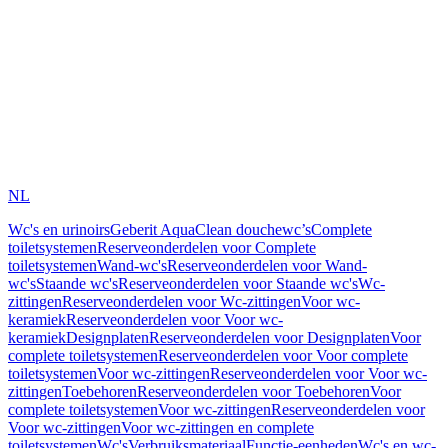
NL
Wc's en urinoirs
Geberit AquaClean douchewc’s
Complete
toiletsystemen
Reserveonderdelen voor Complete
toiletsystemen
Wand-wc's
Reserveonderdelen voor Wand-
wc's
Staande wc's
Reserveonderdelen voor Staande wc's
Wc-
zittingen
Reserveonderdelen voor Wc-zittingen
Voor wc-
keramiek
Reserveonderdelen voor Voor wc-
keramiek
Designplaten
Reserveonderdelen voor Designplaten
Voor
complete toiletsystemen
Reserveonderdelen voor Voor complete
toiletsystemen
Voor wc-zittingen
Reserveonderdelen voor Voor wc-
zittingen
Toebehoren
Reserveonderdelen voor Toebehoren
Voor
complete toiletsystemen
Voor wc-zittingen
Reserveonderdelen voor
Voor wc-zittingen
Voor wc-zittingen en complete
toiletsystemen
Wc's
Verbruiksmateriaal
Functie-eenheden
Wc's en wc-