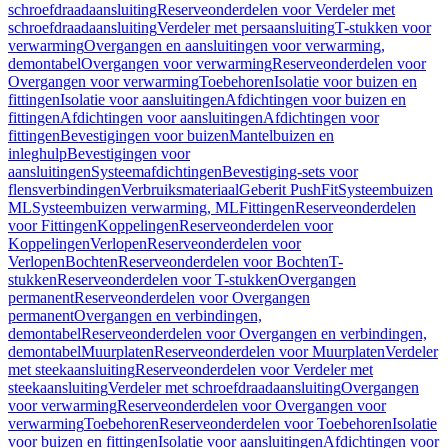
schroefdraadaansluiting
Reserveonderdelen voor Verdeler met
schroefdraadaansluiting
Verdeler met persaansluiting
T-stukken voor
verwarming
Overgangen en aansluitingen voor verwarming,
demontabel
Overgangen voor verwarming
Reserveonderdelen voor
Overgangen voor verwarming
Toebehoren
Isolatie voor buizen en
fittingen
Isolatie voor aansluitingen
Afdichtingen voor buizen en
fittingen
Afdichtingen voor aansluitingen
Afdichtingen voor
fittingen
Bevestigingen voor buizen
Mantelbuizen en
inleghulp
Bevestigingen voor
aansluitingen
Systeemafdichtingen
Bevestiging-sets voor
flensverbindingen
Verbruiksmateriaal
Geberit PushFit
Systeembuizen
ML
Systeembuizen verwarming, ML
Fittingen
Reserveonderdelen
voor Fittingen
Koppelingen
Reserveonderdelen voor
Koppelingen
Verlopen
Reserveonderdelen voor
Verlopen
Bochten
Reserveonderdelen voor Bochten
T-
stukken
Reserveonderdelen voor T-stukken
Overgangen
permanent
Reserveonderdelen voor Overgangen
permanent
Overgangen en verbindingen,
demontabel
Reserveonderdelen voor Overgangen en verbindingen,
demontabel
Muurplaten
Reserveonderdelen voor Muurplaten
Verdeler
met steekaansluiting
Reserveonderdelen voor Verdeler met
steekaansluiting
Verdeler met schroefdraadaansluiting
Overgangen
voor verwarming
Reserveonderdelen voor Overgangen voor
verwarming
Toebehoren
Reserveonderdelen voor Toebehoren
Isolatie
voor buizen en fittingen
Isolatie voor aansluitingen
Afdichtingen voor