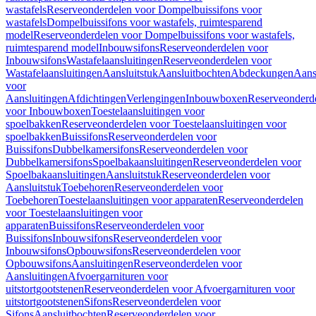
wastafels
Reserveonderdelen voor Dompelbuissifons voor
wastafels
Dompelbuissifons voor wastafels, ruimtesparend
model
Reserveonderdelen voor Dompelbuissifons voor wastafels,
ruimtesparend model
Inbouwsifons
Reserveonderdelen voor
Inbouwsifons
Wastafelaansluitingen
Reserveonderdelen voor
Wastafelaansluitingen
Aansluitstuk
Aansluitbochten
Abdeckungen
Aans
voor
Aansluitingen
Afdichtingen
Verlengingen
Inbouwboxen
Reserveonderd
voor Inbouwboxen
Toestelaansluitingen voor
spoelbakken
Reserveonderdelen voor Toestelaansluitingen voor
spoelbakken
Buissifons
Reserveonderdelen voor
Buissifons
Dubbelkamersifons
Reserveonderdelen voor
Dubbelkamersifons
Spoelbakaansluitingen
Reserveonderdelen voor
Spoelbakaansluitingen
Aansluitstuk
Reserveonderdelen voor
Aansluitstuk
Toebehoren
Reserveonderdelen voor
Toebehoren
Toestelaansluitingen voor apparaten
Reserveonderdelen
voor Toestelaansluitingen voor
apparaten
Buissifons
Reserveonderdelen voor
Buissifons
Inbouwsifons
Reserveonderdelen voor
Inbouwsifons
Opbouwsifons
Reserveonderdelen voor
Opbouwsifons
Aansluitingen
Reserveonderdelen voor
Aansluitingen
Afvoergarnituren voor
uitstortgootstenen
Reserveonderdelen voor Afvoergarnituren voor
uitstortgootstenen
Sifons
Reserveonderdelen voor
Sifons
Aansluitbochten
Reserveonderdelen voor