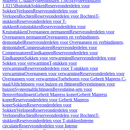
Mapress C-staal
Systeembuizen 1.0034
Systeembuizen
1.0215
Buisstuk
Sokken
Reserveonderdelen voor
Sokken
Verlopen
Reserveonderdelen voor
Verlopen
Bochten
Reserveonderdelen voor Bochten
T-
stukken
Reserveonderdelen voor T-
stukken
Kruisstukken
Reserveonderdelen voor
Kruisstukken
Overgangen permanent
Reserveonderdelen voor
Overgangen permanent
Overgangen en verbindingen,
demontabel
Reserveonderdelen voor Overgangen en verbindingen,
demontabel
Compensatoren
Reserveonderdelen voor
Compensatoren
Eindkappen
Reserveonderdelen voor
Eindkappen
Sokken voor verwarming
Reserveonderdelen voor
Sokken voor verwarming
T-stukken voor
verwarming
Reserveonderdelen voor T-stukken voor
verwarming
Overgangen voor verwarming
Reserveonderdelen voor
Overgangen voor verwarming
Toebehoren voor Geberit Mapress C-
staal
Afdichtingen voor buizen en fittingen
Bevestigingen voor
buizen
Systeemafdichtingen
Bevestiging-sets voor
flensverbindingen
Geberit Mapress koper
Geberit Mapress
koper
Reserveonderdelen voor Geberit Mapress
koper
Sokken
Reserveonderdelen voor
Sokken
Verlopen
Reserveonderdelen voor
Verlopen
Bochten
Reserveonderdelen voor Bochten
T-
stukken
Reserveonderdelen voor T-stukken
Interne
circulatie
Reserveonderdelen voor Interne