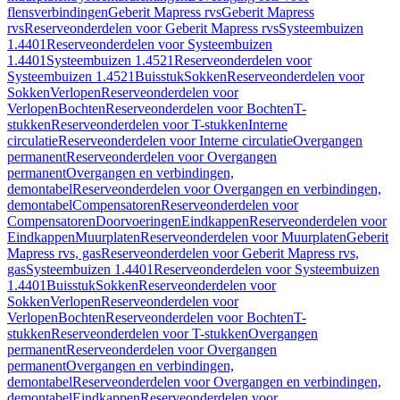
flensverbindingen
Geberit Mapress rvs
Geberit Mapress
rvs
Reserveonderdelen voor Geberit Mapress rvs
Systeembuizen
1.4401
Reserveonderdelen voor Systeembuizen
1.4401
Systeembuizen 1.4521
Reserveonderdelen voor
Systeembuizen 1.4521
Buisstuk
Sokken
Reserveonderdelen voor
Sokken
Verlopen
Reserveonderdelen voor
Verlopen
Bochten
Reserveonderdelen voor Bochten
T-
stukken
Reserveonderdelen voor T-stukken
Interne
circulatie
Reserveonderdelen voor Interne circulatie
Overgangen
permanent
Reserveonderdelen voor Overgangen
permanent
Overgangen en verbindingen,
demontabel
Reserveonderdelen voor Overgangen en verbindingen,
demontabel
Compensatoren
Reserveonderdelen voor
Compensatoren
Doorvoeringen
Eindkappen
Reserveonderdelen voor
Eindkappen
Muurplaten
Reserveonderdelen voor Muurplaten
Geberit
Mapress rvs, gas
Reserveonderdelen voor Geberit Mapress rvs,
gas
Systeembuizen 1.4401
Reserveonderdelen voor Systeembuizen
1.4401
Buisstuk
Sokken
Reserveonderdelen voor
Sokken
Verlopen
Reserveonderdelen voor
Verlopen
Bochten
Reserveonderdelen voor Bochten
T-
stukken
Reserveonderdelen voor T-stukken
Overgangen
permanent
Reserveonderdelen voor Overgangen
permanent
Overgangen en verbindingen,
demontabel
Reserveonderdelen voor Overgangen en verbindingen,
demontabel
Eindkappen
Reserveonderdelen voor