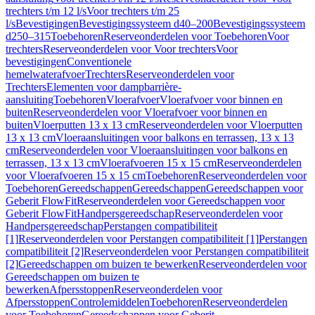
trechters t/m 12 l/s
Voor trechters t/m 25
l/s
Bevestigingen
Bevestigingssysteem d40–200
Bevestigingssysteem
d250–315
Toebehoren
Reserveonderdelen voor Toebehoren
Voor
trechters
Reserveonderdelen voor Voor trechters
Voor
bevestigingen
Conventionele
hemelwaterafvoer
Trechters
Reserveonderdelen voor
Trechters
Elementen voor dampbarrière-
aansluiting
Toebehoren
Vloerafvoer
Vloerafvoer voor binnen en
buiten
Reserveonderdelen voor Vloerafvoer voor binnen en
buiten
Vloerputten 13 x 13 cm
Reserveonderdelen voor Vloerputten
13 x 13 cm
Vloeraansluitingen voor balkons en terrassen, 13 x 13
cm
Reserveonderdelen voor Vloeraansluitingen voor balkons en
terrassen, 13 x 13 cm
Vloerafvoeren 15 x 15 cm
Reserveonderdelen
voor Vloerafvoeren 15 x 15 cm
Toebehoren
Reserveonderdelen voor
Toebehoren
Gereedschappen
Gereedschappen
Gereedschappen voor
Geberit FlowFit
Reserveonderdelen voor Gereedschappen voor
Geberit FlowFit
Handpersgereedschap
Reserveonderdelen voor
Handpersgereedschap
Perstangen compatibiliteit
[1]
Reserveonderdelen voor Perstangen compatibiliteit [1]
Perstangen
compatibiliteit [2]
Reserveonderdelen voor Perstangen compatibiliteit
[2]
Gereedschappen om buizen te bewerken
Reserveonderdelen voor
Gereedschappen om buizen te
bewerken
Afpersstoppen
Reserveonderdelen voor
Afpersstoppen
Controlemiddelen
Toebehoren
Reserveonderdelen
voor Toebehoren
Gereedschappen voor Geberit