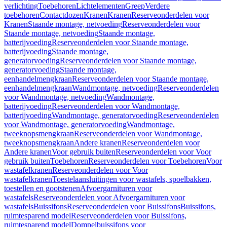
verlichting
Toebehoren
Lichtelementen
Greep
Verdere
toebehoren
Contactdozen
Kranen
Kranen
Reserveonderdelen voor
Kranen
Staande montage, netvoeding
Reserveonderdelen voor
Staande montage, netvoeding
Staande montage,
batterijvoeding
Reserveonderdelen voor Staande montage,
batterijvoeding
Staande montage,
generatorvoeding
Reserveonderdelen voor Staande montage,
generatorvoeding
Staande montage,
eenhandelmengkraan
Reserveonderdelen voor Staande montage,
eenhandelmengkraan
Wandmontage, netvoeding
Reserveonderdelen
voor Wandmontage, netvoeding
Wandmontage,
batterijvoeding
Reserveonderdelen voor Wandmontage,
batterijvoeding
Wandmontage, generatorvoeding
Reserveonderdelen
voor Wandmontage, generatorvoeding
Wandmontage,
tweeknopsmengkraan
Reserveonderdelen voor Wandmontage,
tweeknopsmengkraan
Andere kranen
Reserveonderdelen voor
Andere kranen
Voor gebruik buiten
Reserveonderdelen voor Voor
gebruik buiten
Toebehoren
Reserveonderdelen voor Toebehoren
Voor
wastafelkranen
Reserveonderdelen voor Voor
wastafelkranen
Toestelaansluitingen voor wastafels, spoelbakken,
toestellen en gootstenen
Afvoergarnituren voor
wastafels
Reserveonderdelen voor Afvoergarnituren voor
wastafels
Buissifons
Reserveonderdelen voor Buissifons
Buissifons,
ruimtesparend model
Reserveonderdelen voor Buissifons,
ruimtesparend model
Dompelbuissifons voor