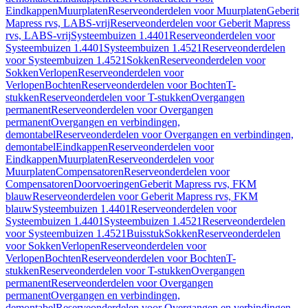
Eindkappen
Muurplaten
Reserveonderdelen voor Muurplaten
Geberit
Mapress rvs, LABS-vrij
Reserveonderdelen voor Geberit Mapress
rvs, LABS-vrij
Systeembuizen 1.4401
Reserveonderdelen voor
Systeembuizen 1.4401
Systeembuizen 1.4521
Reserveonderdelen
voor Systeembuizen 1.4521
Sokken
Reserveonderdelen voor
Sokken
Verlopen
Reserveonderdelen voor
Verlopen
Bochten
Reserveonderdelen voor Bochten
T-
stukken
Reserveonderdelen voor T-stukken
Overgangen
permanent
Reserveonderdelen voor Overgangen
permanent
Overgangen en verbindingen,
demontabel
Reserveonderdelen voor Overgangen en verbindingen,
demontabel
Eindkappen
Reserveonderdelen voor
Eindkappen
Muurplaten
Reserveonderdelen voor
Muurplaten
Compensatoren
Reserveonderdelen voor
Compensatoren
Doorvoeringen
Geberit Mapress rvs, FKM
blauw
Reserveonderdelen voor Geberit Mapress rvs, FKM
blauw
Systeembuizen 1.4401
Reserveonderdelen voor
Systeembuizen 1.4401
Systeembuizen 1.4521
Reserveonderdelen
voor Systeembuizen 1.4521
Buisstuk
Sokken
Reserveonderdelen
voor Sokken
Verlopen
Reserveonderdelen voor
Verlopen
Bochten
Reserveonderdelen voor Bochten
T-
stukken
Reserveonderdelen voor T-stukken
Overgangen
permanent
Reserveonderdelen voor Overgangen
permanent
Overgangen en verbindingen,
demontabel
Reserveonderdelen voor Overgangen en verbindingen,