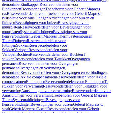
demontabel
Eindkappen
Reserveonderdelen voor
Eindkappen
Doorvoeringen
Toebehoren voor Geberit Mapress
rvs
Reserveonderdelen voor Toebehoren voor Geberit Mapress
rvs
Isolatie voor aansluitingen
Afdichtingen voor buizen en
fittingen
Bevestigingen voor buizen
Bevestigingen voor
muurplaten
Reserveonderdelen voor Bevestigingen voor
muurplaten
Systeemafdichtingen
Bevestiging-sets voor
flensverbindingen
Geberit Mapress Therm
Systeembuizen
Therm
Fittingen
Reserveonderdelen voor
Fittingen
Sokken
Reserveonderdelen voor
Sokken
Verlopen
Reserveonderdelen voor
Verlopen
Bochten
Reserveonderdelen voor Bochten
T-
stukken
Reserveonderdelen voor T-stukken
Overgangen
permanent
Reserveonderdelen voor Overgangen
permanent
Overgangen en verbindingen,
demontabel
Reserveonderdelen voor Overgangen en verbindingen,
demontabel
Axiale compensatoren
Reserveonderdelen voor Axiale
compensatoren
Eindkappen
Reserveonderdelen voor Eindkappen
T-
stukken voor verwarming
Reserveonderdelen voor T-stukken voor
verwarming
Aansluitingen voor verwarming
Reserveonderdelen voor
Aansluitingen voor verwarming
Toebehoren voor Geberit Mapress
Therm
Systeemafdichtingen
Bevestiging-sets voor
flensverbindingen
Bevestigingen voor buizen
Geberit Mapress C-
staal
Geberit Mapress C-staal
Reserveonderdelen voor Geberit