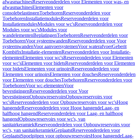
afwasmachines
Reserveonderdelen voor Elementen voor was- en
afwasmachines
Elementen voor
consolebelastingen
Toebehoren
Reserveonderdelen voor
Toebehoren
Installatiemodules
Reserveonderdelen voor
Installatiemodules
Modules voor wc's
Reserveonderdelen voor
Modules voor wc's
Modules voor
wandelementen
Beplatingen
Toebehoren
Reserveonderdelen voor
Toebehoren
Voor systeemwanden
Reserveonderdelen voor Voor
systeemwanden
Voor aanvoersystemen
Voor waterafvoer
Geberit
Kombifix
Installatie-elementen
Reserveonderdelen voor Installatie-
elementen
Elementen voor wc's
Reserveonderdelen voor Elementen
voor wc's
Elementen voor bidets
Reserveonderdelen voor Elementen
voor bidets
Elementen voor urinoirs
Reserveonderdelen voor
Elementen voor urinoirs
Elementen voor douches
Reserveonderdelen
voor Elementen voor douches
Toebehoren
Reserveonderdelen voor
Toebehoren
Voor wc-elementen
Voor
bevestigingen
Reserveonderdelen voor Voor
bevestigingen
Opbouwreservoirs
Opbouwreservoirs voor
wc's
Reserveonderdelen voor Opbouwreservoirs voor wc's
Hoog
hangende
Reserveonderdelen voor Hoog hangende
Laag- en
halfhoog hangend
Reserveonderdelen voor Laag- en halfhoog
hangend
Opbouwreservoirs voor wc's, van
sanitairkeramiek
Reserveonderdelen voor Opbouwreservoirs voor
wc's, van sanitairkeramiek
Geplaatst
Reserveonderdelen voor
Geplaatst
Spoelpijpen voor opbouwreservoirs
Hoog hangende
Laag-