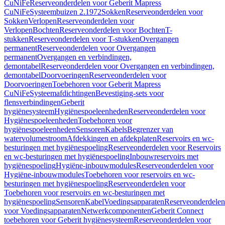
CuNiFe
Reserveonderdelen voor Geberit Mapress
CuNiFe
Systeembuizen 2.1972
Sokken
Reserveonderdelen voor
Sokken
Verlopen
Reserveonderdelen voor
Verlopen
Bochten
Reserveonderdelen voor Bochten
T-
stukken
Reserveonderdelen voor T-stukken
Overgangen
permanent
Reserveonderdelen voor Overgangen
permanent
Overgangen en verbindingen,
demontabel
Reserveonderdelen voor Overgangen en verbindingen,
demontabel
Doorvoeringen
Reserveonderdelen voor
Doorvoeringen
Toebehoren voor Geberit Mapress
CuNiFe
Systeemafdichtingen
Bevestiging-sets voor
flensverbindingen
Geberit
hygiënesysteem
Hygiënespoeleenheden
Reserveonderdelen voor
Hygiënespoeleenheden
Toebehoren voor
hygiënespoeleenheden
Sensoren
Kabels
Begrenzer van
watervolumestroom
Afdekkingen en afdekplaten
Reservoirs en wc-
besturingen met hygiënespoeling
Reserveonderdelen voor Reservoirs
en wc-besturingen met hygiënespoeling
Inbouwreservoirs met
hygiënespoeling
Hygiëne-inbouwmodules
Reserveonderdelen voor
Hygiëne-inbouwmodules
Toebehoren voor reservoirs en wc-
besturingen met hygiënespoeling
Reserveonderdelen voor
Toebehoren voor reservoirs en wc-besturingen met
hygiënespoeling
Sensoren
Kabel
Voedingsapparaten
Reserveonderdelen
voor Voedingsapparaten
Netwerkcomponenten
Geberit Connect
toebehoren voor Geberit hygiënesysteem
Reserveonderdelen voor