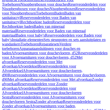
Toebehoren
Nisopbergboxen voor douches
Reserveonderdelen voor
Nisopbergboxen voor douches
Nisopbergboxen
Reserveonderdelen
voor Nisopbergboxen
Toebehoren
Baden
Baden van
sanitairacryl
Reserveonderdelen voor Baden van
sanitairacryl
Rechthoekige baden
Reserveonderdelen voor
Rechthoekige baden
Baden van mineraal
materiaal
Reserveonderdelen voor Baden van mineraal
materiaal
Baden voor baby's
Reserveonderdelen voor Baden voor
baby's
Installatie-elementen
Sets steunpoten en sets aansluitplaten en
wandankers
Toebehoren
Reparatiesets
Verdere
toebehoren
Apparaataansluitingen voor douches en
baden
Afvoergarnituren voor douchevloeren, d52
Reserveonderdelen
voor Afvoergarnituren voor douchevloeren, d52
Met
afvoerkap
Reserveonderdelen voor Met
afvoerkap
Afvoerdeksel
Reserveonderdelen voor
Afvoerdeksel
Afvoergarnituren voor douchevloeren,
d90
Reserveonderdelen voor Afvoergarnituren voor douchevloeren,
d90
Met afvoerkap
Reserveonderdelen voor Met afvoerkap
Zonder
afvoerkap
Reserveonderdelen voor Zonder
afvoerkap
Afvoerdeksel
Reserveonderdelen voor
Afvoerdeksel
Afvoergarnituren voor douchevloeren
Sestra
Reserveonderdelen voor Afvoergarnituren voor
douchevloeren Sestra
Zonder afvoerkap
Reserveonderdelen voor
Zonder afvoerkap
Afvoergarnituren voor baden,