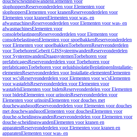
douchescheidingswanden
Elementen voor
slophoppers
Reserveonderdelen voor Elementen voor
slophoppers
Elementen voor kranen
Reserveonderdelen voor
Elementen voor kranen
Elementen voor was- en
afwasmachines
Reserveonderdelen voor Elementen voor was- en
afwasmachines
Elementen voor
consolebelastingen
Reserveonderdelen voor Elementen voor
consolebelastingen
Elementen voor spoelbakken
Reserveonderdelen
voor Elementen voor spoelbakken
Toebehoren
Reserveonderdelen
voor Toebehoren
Geberit GIS
Systeemwanden
Reserveonderdelen
voor Systeemwanden
Draagsystemen
Toebehoren voor
prefabricages
Reserveonderdelen voor Toebehoren voor
prefabricages
Toebehoren voor geluidsisolatie
Beplatingen
Installatie-
elementen
Reserveonderdelen voor Installatie-elementen
Elementen
voor wc's
Reserveonderdelen voor Elementen voor wc's
Elementen
voor wastafels
Reserveonderdelen voor Elementen voor
wastafels
Elementen voor bidets
Reserveonderdelen voor Elementen
voor bidets
Elementen voor urinoirs
Reserveonderdelen voor
Elementen voor urinoirs
Elementen voor douches met
douchewandgoot
Reserveonderdelen voor Elementen voor douches
met douchewandgoot
Elementen voor douches
Elementen voor
douche-scheidingswanden
Reserveonderdelen voor Elementen voor
douche-scheidingswanden
Elementen voor kranen en
apparaten
Reserveonderdelen voor Elementen voor kranen en
apparaten
Elementen voor was- en