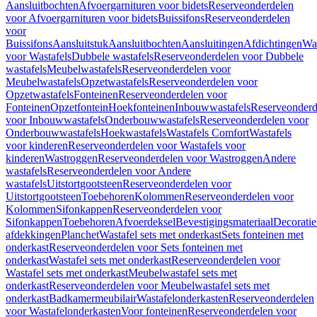
Aansluitbochten
Afvoergarnituren voor bidets
Reserveonderdelen
voor Afvoergarnituren voor bidets
Buissifons
Reserveonderdelen
voor
Buissifons
Aansluitstuk
Aansluitbochten
Aansluitingen
Afdichtingen
Was
voor Wastafels
Dubbele wastafels
Reserveonderdelen voor Dubbele
wastafels
Meubelwastafels
Reserveonderdelen voor
Meubelwastafels
Opzetwastafels
Reserveonderdelen voor
Opzetwastafels
Fonteinen
Reserveonderdelen voor
Fonteinen
Opzetfontein
Hoekfonteinen
Inbouwwastafels
Reserveonderd
voor Inbouwwastafels
Onderbouwwastafels
Reserveonderdelen voor
Onderbouwwastafels
Hoekwastafels
Wastafels Comfort
Wastafels
voor kinderen
Reserveonderdelen voor Wastafels voor
kinderen
Wastroggen
Reserveonderdelen voor Wastroggen
Andere
wastafels
Reserveonderdelen voor Andere
wastafels
Uitstortgootsteen
Reserveonderdelen voor
Uitstortgootsteen
Toebehoren
Kolommen
Reserveonderdelen voor
Kolommen
Sifonkappen
Reserveonderdelen voor
Sifonkappen
Toebehoren
Afvoerdeksel
Bevestigingsmateriaal
Decorati
afdekkingen
Planchet
Wastafel sets met onderkast
Sets fonteinen met
onderkast
Reserveonderdelen voor Sets fonteinen met
onderkast
Wastafel sets met onderkast
Reserveonderdelen voor
Wastafel sets met onderkast
Meubelwastafel sets met
onderkast
Reserveonderdelen voor Meubelwastafel sets met
onderkast
Badkamermeubilair
Wastafelonderkasten
Reserveonderdelen
voor Wastafelonderkasten
Voor fonteinen
Reserveonderdelen voor