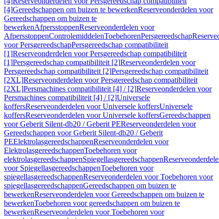
[4]
Reserveonderdelen voor Persgereedschap compatibiliteit
[4]
Gereedschappen om buizen te bewerken
Reserveonderdelen voor
Gereedschappen om buizen te
bewerken
Afpersstoppen
Reserveonderdelen voor
Afpersstoppen
Controlemiddelen
Toebehoren
Persgereedschap
Reserve
voor Persgereedschap
Persgereedschap compatibiliteit
[1]
Reserveonderdelen voor Persgereedschap compatibiliteit
[1]
Persgereedschap compatibiliteit [2]
Reserveonderdelen voor
Persgereedschap compatibiliteit [2]
Persgereedschap compatibiliteit
[2XL]
Reserveonderdelen voor Persgereedschap compatibiliteit
[2XL]
Persmachines compatibiliteit [4] / [2]
Reserveonderdelen voor
Persmachines compatibiliteit [4] / [2]
Universele
koffers
Reserveonderdelen voor Universele koffers
Universele
koffers
Reserveonderdelen voor Universele koffers
Gereedschappen
voor Geberit Silent-db20 / Geberit PE
Reserveonderdelen voor
Gereedschappen voor Geberit Silent-db20 / Geberit
PE
Elektrolasgereedschappen
Reserveonderdelen voor
Elektrolasgereedschappen
Toebehoren voor
elektrolasgereedschappen
Spiegellasgereedschappen
Reserveonderdele
voor Spiegellasgereedschappen
Toebehoren voor
spiegellasgereedschappen
Reserveonderdelen voor Toebehoren voor
spiegellasgereedschappen
Gereedschappen om buizen te
bewerken
Reserveonderdelen voor Gereedschappen om buizen te
bewerken
Toebehoren voor gereedschappen om buizen te
bewerken
Reserveonderdelen voor Toebehoren voor