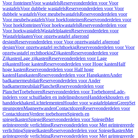
Voor fonteinen
Voor wastafels
Reserveonderdelen voor Voor
wastafels
Voor dubbele wastafels
Reserveonderdelen voor Voor
dubbele wastafels
Voor meubelwastafels
Reserveonderdelen voor
Voor meubelwastafels
Voor hoekfonteinen
Reserveonderdelen voor
Voor hoekfonteinen
Voor hoekwastafels
Reserveonderdelen voor
Voor hoekwastafels
Wastafelplaaten
Reserveonderdelen voor
Wastafelplaaten
Voor opzetwastafel afgerond
design
Reserveonderdelen voor Voor opzetwastafel afgerond
design
Voor opzetwastafel rechthoekig
Reserveonderdelen voor Voor
opzetwastafel rechthoekig
Zijkasten
Reserveonderdelen voor
Zijkasten
Lage zijkasten
Reserveonderdelen voor Lage
zijkasten
Hoge kasten
Reserveonderdelen voor Hoge kasten
Half
hoge kasten
Reserveonderdelen voor Half hoge
kasten
Hangkasten
Reserveonderdelen voor Hangkasten
Ander
badkamermeubilair
Reserveonderdelen voor Ander
badkamermeubilair
Planchet
Reserveonderdelen voor
Planchet
Toebehoren
Reserveonderdelen voor Toebehoren
Lade-
indelers voor schuifladen en indelingsboxen
Handdoekhouders en
handdoekhaken
Lichtelementen
Houder voor wastafelplaten
Greep
Set
steunpoten
Magneetwanden
Contactdozen
Reserveonderdelen voor
Contactdozen
Verdere toebehoren
Spiegels en
spiegelkasten
Spiegel
Reserveonderdelen voor Spiegel
Met
geïntegreerde verlichting
Reserveonderdelen voor Met geïntegreerde
verlichting
Spiegelkasten
Reserveonderdelen voor Spiegelkasten
Met
geïntegreerde verlichting
Reserveonderdelen voor Met geïntegreerde