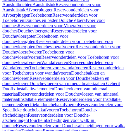
Aansluitbochten
Aansluitstuk
Reserveonderdelen voor
Aansluitstuk
Afvoerpluggen
Reserveonderdelen voor
Afvoerpluggen
Toebehoren
Reserveonderdelen voor
Toebehoren
Douches en baden
Douche
Vloerafvoer voor
douches
Reserveonderdelen voor Vloerafvoer voor
douches
Douchevloergoten
Reserveonderdelen voor
Douchevloergoten
Toebehoren voor
douchevloergoten
Reserveonderdelen voor Toebehoren voor
douchevloergoten
Douchevloerafvoeren
Reserveonderdelen voor
Douchevloerafvoeren
Toebehoren voor
douchevloerafvoeren
Reserveonderdelen voor Toebehoren voor
douchevloerafvoeren
Wandafvoeren
Reserveonderdelen voor
Wandafvoeren
Toebehoren voor wandafvoeren
Reserveonderdelen
voor Toebehoren voor wandafvoeren
Douchebakken en
douchevloeren
Reserveonderdelen voor Douchebakken en
douchevloeren
Douchevloeren van mineraalmateriaal en Geberit
Duofix installatie-elementen
Douchevloeren van mineraal
materiaal
Reserveonderdelen voor Douchevloeren van mineraal
materiaal
Installatie-elementen
Reserveonderdelen voor Installatie-
elementen
Specifieke douchebakafvoeren
Reserveonderdelen voor
Specifieke douchebakafvoeren
Toebehoren
Douche-
afscheidingen
Reserveonderdelen voor Douche-
afscheidingen
Douche-afscheidingen voor walk-in-
douche
Reserveonderdelen voor Douche-afscheidingen voor walk-
in-douche
Toebehoren
Reserveonderdelen voor