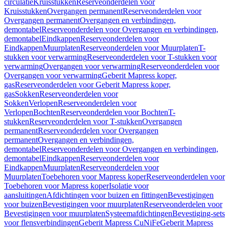
circulatie
Kruisstukken
Reserveonderdelen voor
Kruisstukken
Overgangen permanent
Reserveonderdelen voor
Overgangen permanent
Overgangen en verbindingen,
demontabel
Reserveonderdelen voor Overgangen en verbindingen,
demontabel
Eindkappen
Reserveonderdelen voor
Eindkappen
Muurplaten
Reserveonderdelen voor Muurplaten
T-
stukken voor verwarming
Reserveonderdelen voor T-stukken voor
verwarming
Overgangen voor verwarming
Reserveonderdelen voor
Overgangen voor verwarming
Geberit Mapress koper,
gas
Reserveonderdelen voor Geberit Mapress koper,
gas
Sokken
Reserveonderdelen voor
Sokken
Verlopen
Reserveonderdelen voor
Verlopen
Bochten
Reserveonderdelen voor Bochten
T-
stukken
Reserveonderdelen voor T-stukken
Overgangen
permanent
Reserveonderdelen voor Overgangen
permanent
Overgangen en verbindingen,
demontabel
Reserveonderdelen voor Overgangen en verbindingen,
demontabel
Eindkappen
Reserveonderdelen voor
Eindkappen
Muurplaten
Reserveonderdelen voor
Muurplaten
Toebehoren voor Mapress koper
Reserveonderdelen voor
Toebehoren voor Mapress koper
Isolatie voor
aansluitingen
Afdichtingen voor buizen en fittingen
Bevestigingen
voor buizen
Bevestigingen voor muurplaten
Reserveonderdelen voor
Bevestigingen voor muurplaten
Systeemafdichtingen
Bevestiging-sets
voor flensverbindingen
Geberit Mapress CuNiFe
Geberit Mapress