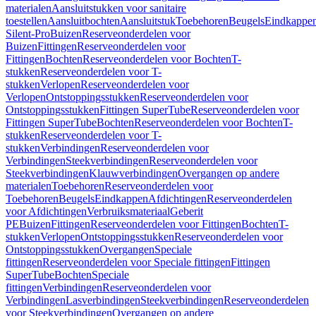
materialen
Aansluitstukken voor sanitaire
toestellen
Aansluitbochten
Aansluitstuk
Toebehoren
Beugels
Eindkappe
Silent-Pro
Buizen
Reserveonderdelen voor
Buizen
Fittingen
Reserveonderdelen voor
Fittingen
Bochten
Reserveonderdelen voor Bochten
T-
stukken
Reserveonderdelen voor T-
stukken
Verlopen
Reserveonderdelen voor
Verlopen
Ontstoppingsstukken
Reserveonderdelen voor
Ontstoppingsstukken
Fittingen SuperTube
Reserveonderdelen voor
Fittingen SuperTube
Bochten
Reserveonderdelen voor Bochten
T-
stukken
Reserveonderdelen voor T-
stukken
Verbindingen
Reserveonderdelen voor
Verbindingen
Steekverbindingen
Reserveonderdelen voor
Steekverbindingen
Klauwverbindingen
Overgangen op andere
materialen
Toebehoren
Reserveonderdelen voor
Toebehoren
Beugels
Eindkappen
Afdichtingen
Reserveonderdelen
voor Afdichtingen
Verbruiksmateriaal
Geberit
PE
Buizen
Fittingen
Reserveonderdelen voor Fittingen
Bochten
T-
stukken
Verlopen
Ontstoppingsstukken
Reserveonderdelen voor
Ontstoppingsstukken
Overgangen
Speciale
fittingen
Reserveonderdelen voor Speciale fittingen
Fittingen
SuperTube
Bochten
Speciale
fittingen
Verbindingen
Reserveonderdelen voor
Verbindingen
Lasverbindingen
Steekverbindingen
Reserveonderdelen
voor Steekverbindingen
Overgangen op andere