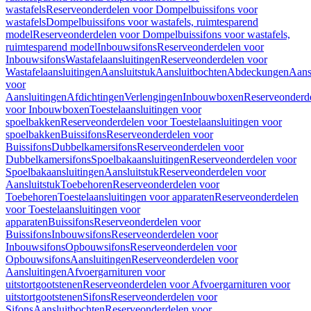
wastafels
Reserveonderdelen voor Dompelbuissifons voor
wastafels
Dompelbuissifons voor wastafels, ruimtesparend
model
Reserveonderdelen voor Dompelbuissifons voor wastafels,
ruimtesparend model
Inbouwsifons
Reserveonderdelen voor
Inbouwsifons
Wastafelaansluitingen
Reserveonderdelen voor
Wastafelaansluitingen
Aansluitstuk
Aansluitbochten
Abdeckungen
Aans
voor
Aansluitingen
Afdichtingen
Verlengingen
Inbouwboxen
Reserveonderd
voor Inbouwboxen
Toestelaansluitingen voor
spoelbakken
Reserveonderdelen voor Toestelaansluitingen voor
spoelbakken
Buissifons
Reserveonderdelen voor
Buissifons
Dubbelkamersifons
Reserveonderdelen voor
Dubbelkamersifons
Spoelbakaansluitingen
Reserveonderdelen voor
Spoelbakaansluitingen
Aansluitstuk
Reserveonderdelen voor
Aansluitstuk
Toebehoren
Reserveonderdelen voor
Toebehoren
Toestelaansluitingen voor apparaten
Reserveonderdelen
voor Toestelaansluitingen voor
apparaten
Buissifons
Reserveonderdelen voor
Buissifons
Inbouwsifons
Reserveonderdelen voor
Inbouwsifons
Opbouwsifons
Reserveonderdelen voor
Opbouwsifons
Aansluitingen
Reserveonderdelen voor
Aansluitingen
Afvoergarnituren voor
uitstortgootstenen
Reserveonderdelen voor Afvoergarnituren voor
uitstortgootstenen
Sifons
Reserveonderdelen voor
Sifons
Aansluitbochten
Reserveonderdelen voor