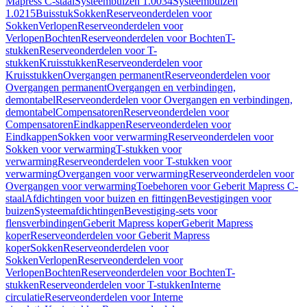
Mapress C-staal
Systeembuizen 1.0034
Systeembuizen
1.0215
Buisstuk
Sokken
Reserveonderdelen voor
Sokken
Verlopen
Reserveonderdelen voor
Verlopen
Bochten
Reserveonderdelen voor Bochten
T-
stukken
Reserveonderdelen voor T-
stukken
Kruisstukken
Reserveonderdelen voor
Kruisstukken
Overgangen permanent
Reserveonderdelen voor
Overgangen permanent
Overgangen en verbindingen,
demontabel
Reserveonderdelen voor Overgangen en verbindingen,
demontabel
Compensatoren
Reserveonderdelen voor
Compensatoren
Eindkappen
Reserveonderdelen voor
Eindkappen
Sokken voor verwarming
Reserveonderdelen voor
Sokken voor verwarming
T-stukken voor
verwarming
Reserveonderdelen voor T-stukken voor
verwarming
Overgangen voor verwarming
Reserveonderdelen voor
Overgangen voor verwarming
Toebehoren voor Geberit Mapress C-
staal
Afdichtingen voor buizen en fittingen
Bevestigingen voor
buizen
Systeemafdichtingen
Bevestiging-sets voor
flensverbindingen
Geberit Mapress koper
Geberit Mapress
koper
Reserveonderdelen voor Geberit Mapress
koper
Sokken
Reserveonderdelen voor
Sokken
Verlopen
Reserveonderdelen voor
Verlopen
Bochten
Reserveonderdelen voor Bochten
T-
stukken
Reserveonderdelen voor T-stukken
Interne
circulatie
Reserveonderdelen voor Interne