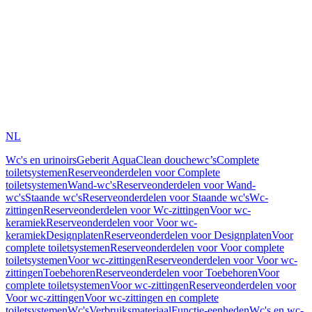
NL
Wc's en urinoirs
Geberit AquaClean douchewc’s
Complete
toiletsystemen
Reserveonderdelen voor Complete
toiletsystemen
Wand-wc's
Reserveonderdelen voor Wand-
wc's
Staande wc's
Reserveonderdelen voor Staande wc's
Wc-
zittingen
Reserveonderdelen voor Wc-zittingen
Voor wc-
keramiek
Reserveonderdelen voor Voor wc-
keramiek
Designplaten
Reserveonderdelen voor Designplaten
Voor
complete toiletsystemen
Reserveonderdelen voor Voor complete
toiletsystemen
Voor wc-zittingen
Reserveonderdelen voor Voor wc-
zittingen
Toebehoren
Reserveonderdelen voor Toebehoren
Voor
complete toiletsystemen
Voor wc-zittingen
Reserveonderdelen voor
Voor wc-zittingen
Voor wc-zittingen en complete
toiletsystemen
Wc's
Verbruiksmateriaal
Functie-eenheden
Wc's en wc-