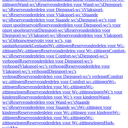
zittingen
Wand-wc's
Reserveonderdelen voor Wand-wc's
Diepspoel-
wc’s
Reserveonderdelen voor Diepspoel-wc’s
Vlakspoel-
wc’s
Reserveonderdelen voor Vlakspoel-wc’s
Staande
wc's
Reserveonderdelen voor Staande wc's
Diepspoel-wc's voor
opzet spoelreservoir
Reserveonderdelen voor Diepspoel-wc's voor
opzet spoelreservoir
Diepspoel-wc’s
Reserveonderdelen voor
Diepspoel-wc’s
Vlakspoel-wc’s
Reserveonderdelen voor Vlakspoel-
wc’s
Opbouwreservoirs voor wc's, van
sanitairkeramiek
Geplaatst
Wc-zittingen
Reserveonderdelen voor Wc-
zittingen
Wc-zittingen
Reserveonderdelen voor Wc-zittingen
Comfort-
wc's
Reserveonderdelen voor Comfort-wc's
Diepspoel-wc’s
verhoogd
Reserveonderdelen voor Diepspoel-wc’s
verhoogd
Vlakspoel-wc’s verhoogd
Reserveonderdelen voor
Vlakspoel-wc’s verhoogd
Diepspoel-wc's
verlengd
Reserveonderdelen voor Diepspoel-wc's verlengd
Comfort
wc-zittingen
Reserveonderdelen voor Comfort wc-zittingen
Wc-
zittingen
Reserveonderdelen voor Wc-zittingen
Wc-
zittingsringen
Reserveonderdelen voor Wc-zittingsringen
Wc’s voor
kinderen
Reserveonderdelen voor Wc’s voor kinderen
Wand-
wc's
Reserveonderdelen voor Wand-wc's
Staande
wc's
Reserveonderdelen voor Staande wc's
Wc-zittingen voor
kinderen
Reserveonderdelen voor Wc-zittingen voor kinderen
Wc-
zittingen
Reserveonderdelen voor Wc-zittingen
Wc-
zittingsringen
Reserveonderdelen voor Wc-zittingsringen
Hurk-
wc's
Met