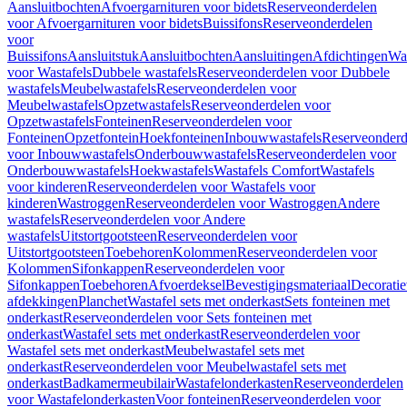
Aansluitbochten
Afvoergarnituren voor bidets
Reserveonderdelen
voor Afvoergarnituren voor bidets
Buissifons
Reserveonderdelen
voor
Buissifons
Aansluitstuk
Aansluitbochten
Aansluitingen
Afdichtingen
Was
voor Wastafels
Dubbele wastafels
Reserveonderdelen voor Dubbele
wastafels
Meubelwastafels
Reserveonderdelen voor
Meubelwastafels
Opzetwastafels
Reserveonderdelen voor
Opzetwastafels
Fonteinen
Reserveonderdelen voor
Fonteinen
Opzetfontein
Hoekfonteinen
Inbouwwastafels
Reserveonderd
voor Inbouwwastafels
Onderbouwwastafels
Reserveonderdelen voor
Onderbouwwastafels
Hoekwastafels
Wastafels Comfort
Wastafels
voor kinderen
Reserveonderdelen voor Wastafels voor
kinderen
Wastroggen
Reserveonderdelen voor Wastroggen
Andere
wastafels
Reserveonderdelen voor Andere
wastafels
Uitstortgootsteen
Reserveonderdelen voor
Uitstortgootsteen
Toebehoren
Kolommen
Reserveonderdelen voor
Kolommen
Sifonkappen
Reserveonderdelen voor
Sifonkappen
Toebehoren
Afvoerdeksel
Bevestigingsmateriaal
Decorati
afdekkingen
Planchet
Wastafel sets met onderkast
Sets fonteinen met
onderkast
Reserveonderdelen voor Sets fonteinen met
onderkast
Wastafel sets met onderkast
Reserveonderdelen voor
Wastafel sets met onderkast
Meubelwastafel sets met
onderkast
Reserveonderdelen voor Meubelwastafel sets met
onderkast
Badkamermeubilair
Wastafelonderkasten
Reserveonderdelen
voor Wastafelonderkasten
Voor fonteinen
Reserveonderdelen voor