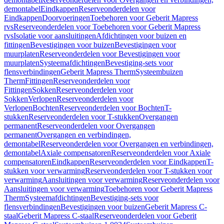
demontabel
Eindkappen
Reserveonderdelen voor
Eindkappen
Doorvoeringen
Toebehoren voor Geberit Mapress
rvs
Reserveonderdelen voor Toebehoren voor Geberit Mapress
rvs
Isolatie voor aansluitingen
Afdichtingen voor buizen en
fittingen
Bevestigingen voor buizen
Bevestigingen voor
muurplaten
Reserveonderdelen voor Bevestigingen voor
muurplaten
Systeemafdichtingen
Bevestiging-sets voor
flensverbindingen
Geberit Mapress Therm
Systeembuizen
Therm
Fittingen
Reserveonderdelen voor
Fittingen
Sokken
Reserveonderdelen voor
Sokken
Verlopen
Reserveonderdelen voor
Verlopen
Bochten
Reserveonderdelen voor Bochten
T-
stukken
Reserveonderdelen voor T-stukken
Overgangen
permanent
Reserveonderdelen voor Overgangen
permanent
Overgangen en verbindingen,
demontabel
Reserveonderdelen voor Overgangen en verbindingen,
demontabel
Axiale compensatoren
Reserveonderdelen voor Axiale
compensatoren
Eindkappen
Reserveonderdelen voor Eindkappen
T-
stukken voor verwarming
Reserveonderdelen voor T-stukken voor
verwarming
Aansluitingen voor verwarming
Reserveonderdelen voor
Aansluitingen voor verwarming
Toebehoren voor Geberit Mapress
Therm
Systeemafdichtingen
Bevestiging-sets voor
flensverbindingen
Bevestigingen voor buizen
Geberit Mapress C-
staal
Geberit Mapress C-staal
Reserveonderdelen voor Geberit