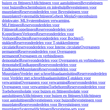
buizen en fittingen
Afdichtingen voor aansluitingen
Bevestigingen
voor buizen
Beschermbuizen en inleghulp
Bevestigingen voor
muurplaten
Reserveonderdelen voor Bevestigingen voor
muurplaten
Systeemafdichtingen
Geberit Mepla
Systeembuizen
drinkwater, ML
Systeembuizen verwarming,
ML
Fittingen
Reserveonderdelen voor
Fittingen
Koppelingen
Reserveonderdelen voor
Koppelingen
Verlopen
Reserveonderdelen voor
Verlopen
Bochten
Reserveonderdelen voor Bochten
T-
stukken
Reserveonderdelen voor T-stukken
Interne
circulatie
Reserveonderdelen voor Interne circulatie
Overgangen
permanent
Reserveonderdelen voor Overgangen
permanent
Overgangen en verbindingen,
demontabel
Reserveonderdelen voor Overgangen en verbindingen,
demontabel
Eindkappen
Reserveonderdelen voor
Eindkappen
Muurplaten
Reserveonderdelen voor
Muurplaten
Verdeler met schroefdraadaansluiting
Reserveonderdelen
voor Verdeler met schroefdraadaansluiting
T-stukken voor
verwarming
Overgangen voor verwarming
Reserveonderdelen voor
Overgangen voor verwarming
Toebehoren
Reserveonderdelen voor
Toebehoren
Isolatie voor buizen en fittingen
Isolatie voor
aansluitingen
Afdichtingen voor buizen en fittingen
Afdichtingen
voor aansluitingen
Bevestigingen voor buizen
Bevestigingen voor
muurplaten
Reserveonderdelen voor Bevestigingen voor
muurplaten
Systeemafdichtingen
Bevestiging-sets voor