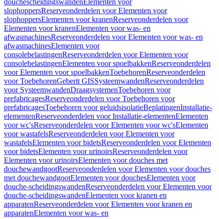
douchescheidingswanden
Elementen voor
slophoppers
Reserveonderdelen voor Elementen voor
slophoppers
Elementen voor kranen
Reserveonderdelen voor
Elementen voor kranen
Elementen voor was- en
afwasmachines
Reserveonderdelen voor Elementen voor was- en
afwasmachines
Elementen voor
consolebelastingen
Reserveonderdelen voor Elementen voor
consolebelastingen
Elementen voor spoelbakken
Reserveonderdelen
voor Elementen voor spoelbakken
Toebehoren
Reserveonderdelen
voor Toebehoren
Geberit GIS
Systeemwanden
Reserveonderdelen
voor Systeemwanden
Draagsystemen
Toebehoren voor
prefabricages
Reserveonderdelen voor Toebehoren voor
prefabricages
Toebehoren voor geluidsisolatie
Beplatingen
Installatie-
elementen
Reserveonderdelen voor Installatie-elementen
Elementen
voor wc's
Reserveonderdelen voor Elementen voor wc's
Elementen
voor wastafels
Reserveonderdelen voor Elementen voor
wastafels
Elementen voor bidets
Reserveonderdelen voor Elementen
voor bidets
Elementen voor urinoirs
Reserveonderdelen voor
Elementen voor urinoirs
Elementen voor douches met
douchewandgoot
Reserveonderdelen voor Elementen voor douches
met douchewandgoot
Elementen voor douches
Elementen voor
douche-scheidingswanden
Reserveonderdelen voor Elementen voor
douche-scheidingswanden
Elementen voor kranen en
apparaten
Reserveonderdelen voor Elementen voor kranen en
apparaten
Elementen voor was- en