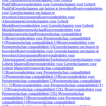
PushFit
Reserveonderdelen voor Gereedschappen voor Geberit
PushFit
Gereedschappen om buizen te bewerken
Reserveonderdelen
voor Gereedschappen om buizen te
bewerken
Afpersstoppen
Reserveonderdelen voor
Afpersstoppen
Gereedschappen voor Geberit
Mepla
Reserveonderdelen voor Gereedschappen voor Geberit
Mepla
Handpersgereedschap
Reserveonderdelen voor
Handpersgereedschap
Persgereedschap compatibiliteit
[1]
Reserveonderdelen voor Persgereedschap compatibiliteit
[1]
Persgereedschap compatibiliteit [2]
Reserveonderdelen voor
Persgereedschap compatibiliteit [2]
Gereedschappen om buizen te
bewerken
Reserveonderdelen voor Gereedschappen om buizen te
bewerken
Afpersstoppen
Reserveonderdelen voor
Afpersstoppen
Controlemiddelen
Toebehoren
Gereedschappen voor
Geberit Mapress
Reserveonderdelen voor Gereedschappen voor
Geberit Mapress
Persgereedschap compatibiliteit
[1]
Reserveonderdelen voor Persgereedschap compatibiliteit
[1]
Persgereedschap compatibiliteit [2]
Reserveonderdelen voor
Persgereedschap compatibiliteit [2]
Persgereedschap compatibiliteit
[1] / [2]
Reserveonderdelen voor Persgereedschap compatibiliteit [1]
/ [2]
Persgereedschap compatibiliteit [2XL]
Reserveonderdelen voor
Persgereedschap compatibiliteit [2XL]
Persgereedschap
compatibiliteit [3]
Reserveonderdelen voor Persgereedschap
compatibiliteit [3]
Persgereedschap compatibiliteit