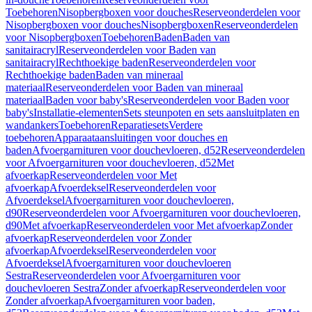
Toebehoren
Nisopbergboxen voor douches
Reserveonderdelen voor
Nisopbergboxen voor douches
Nisopbergboxen
Reserveonderdelen
voor Nisopbergboxen
Toebehoren
Baden
Baden van
sanitairacryl
Reserveonderdelen voor Baden van
sanitairacryl
Rechthoekige baden
Reserveonderdelen voor
Rechthoekige baden
Baden van mineraal
materiaal
Reserveonderdelen voor Baden van mineraal
materiaal
Baden voor baby's
Reserveonderdelen voor Baden voor
baby's
Installatie-elementen
Sets steunpoten en sets aansluitplaten en
wandankers
Toebehoren
Reparatiesets
Verdere
toebehoren
Apparaataansluitingen voor douches en
baden
Afvoergarnituren voor douchevloeren, d52
Reserveonderdelen
voor Afvoergarnituren voor douchevloeren, d52
Met
afvoerkap
Reserveonderdelen voor Met
afvoerkap
Afvoerdeksel
Reserveonderdelen voor
Afvoerdeksel
Afvoergarnituren voor douchevloeren,
d90
Reserveonderdelen voor Afvoergarnituren voor douchevloeren,
d90
Met afvoerkap
Reserveonderdelen voor Met afvoerkap
Zonder
afvoerkap
Reserveonderdelen voor Zonder
afvoerkap
Afvoerdeksel
Reserveonderdelen voor
Afvoerdeksel
Afvoergarnituren voor douchevloeren
Sestra
Reserveonderdelen voor Afvoergarnituren voor
douchevloeren Sestra
Zonder afvoerkap
Reserveonderdelen voor
Zonder afvoerkap
Afvoergarnituren voor baden,