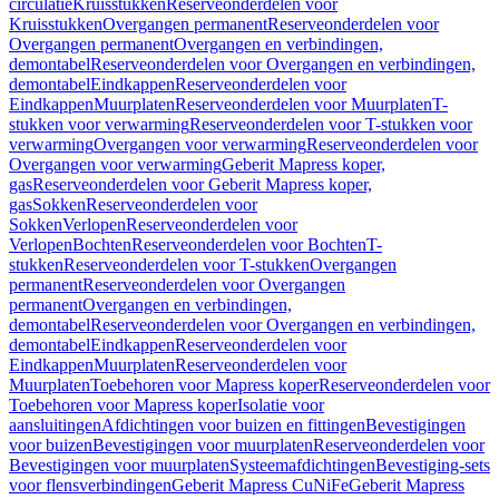
circulatie
Kruisstukken
Reserveonderdelen voor
Kruisstukken
Overgangen permanent
Reserveonderdelen voor
Overgangen permanent
Overgangen en verbindingen,
demontabel
Reserveonderdelen voor Overgangen en verbindingen,
demontabel
Eindkappen
Reserveonderdelen voor
Eindkappen
Muurplaten
Reserveonderdelen voor Muurplaten
T-
stukken voor verwarming
Reserveonderdelen voor T-stukken voor
verwarming
Overgangen voor verwarming
Reserveonderdelen voor
Overgangen voor verwarming
Geberit Mapress koper,
gas
Reserveonderdelen voor Geberit Mapress koper,
gas
Sokken
Reserveonderdelen voor
Sokken
Verlopen
Reserveonderdelen voor
Verlopen
Bochten
Reserveonderdelen voor Bochten
T-
stukken
Reserveonderdelen voor T-stukken
Overgangen
permanent
Reserveonderdelen voor Overgangen
permanent
Overgangen en verbindingen,
demontabel
Reserveonderdelen voor Overgangen en verbindingen,
demontabel
Eindkappen
Reserveonderdelen voor
Eindkappen
Muurplaten
Reserveonderdelen voor
Muurplaten
Toebehoren voor Mapress koper
Reserveonderdelen voor
Toebehoren voor Mapress koper
Isolatie voor
aansluitingen
Afdichtingen voor buizen en fittingen
Bevestigingen
voor buizen
Bevestigingen voor muurplaten
Reserveonderdelen voor
Bevestigingen voor muurplaten
Systeemafdichtingen
Bevestiging-sets
voor flensverbindingen
Geberit Mapress CuNiFe
Geberit Mapress