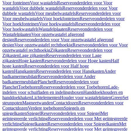
Voor fonteinen
Voor wastafels
Reserveonderdelen voor Voor
wastafels
Voor dubbele wastafels
Reserveonderdelen voor Voor
dubbele wastafels
Voor meubelwastafels
Reserveonderdelen voor
Voor meubelwastafels
Voor hoekfonteinen
Reserveonderdelen voor
Voor hoekfonteinen
Voor hoekwastafels
Reserveonderdelen voor
Voor hoekwastafels
Wastafelplaaten
Reserveonderdelen voor
Wastafelplaaten
Voor opzetwastafel afgerond
design
Reserveonderdelen voor Voor opzetwastafel afgerond
design
Voor opzetwastafel rechthoekig
Reserveonderdelen voor Voor
opzetwastafel rechthoekig
Zijkasten
Reserveonderdelen voor
Zijkasten
Lage zijkasten
Reserveonderdelen voor Lage
zijkasten
Hoge kasten
Reserveonderdelen voor Hoge kasten
Half
hoge kasten
Reserveonderdelen voor Half hoge
kasten
Hangkasten
Reserveonderdelen voor Hangkasten
Ander
badkamermeubilair
Reserveonderdelen voor Ander
badkamermeubilair
Planchet
Reserveonderdelen voor
Planchet
Toebehoren
Reserveonderdelen voor Toebehoren
Lade-
indelers voor schuifladen en indelingsboxen
Handdoekhouders en
handdoekhaken
Lichtelementen
Houder voor wastafelplaten
Greep
Set
steunpoten
Magneetwanden
Contactdozen
Reserveonderdelen voor
Contactdozen
Verdere toebehoren
Spiegels en
spiegelkasten
Spiegel
Reserveonderdelen voor Spiegel
Met
geïntegreerde verlichting
Reserveonderdelen voor Met geïntegreerde
verlichting
Spiegelkasten
Reserveonderdelen voor Spiegelkasten
Met
geïntegreerde verlichting
Reserveonderdelen voor Met geïntegreerde