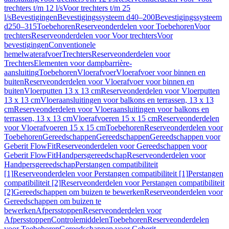
trechters t/m 12 l/s
Voor trechters t/m 25
l/s
Bevestigingen
Bevestigingssysteem d40–200
Bevestigingssysteem
d250–315
Toebehoren
Reserveonderdelen voor Toebehoren
Voor
trechters
Reserveonderdelen voor Voor trechters
Voor
bevestigingen
Conventionele
hemelwaterafvoer
Trechters
Reserveonderdelen voor
Trechters
Elementen voor dampbarrière-
aansluiting
Toebehoren
Vloerafvoer
Vloerafvoer voor binnen en
buiten
Reserveonderdelen voor Vloerafvoer voor binnen en
buiten
Vloerputten 13 x 13 cm
Reserveonderdelen voor Vloerputten
13 x 13 cm
Vloeraansluitingen voor balkons en terrassen, 13 x 13
cm
Reserveonderdelen voor Vloeraansluitingen voor balkons en
terrassen, 13 x 13 cm
Vloerafvoeren 15 x 15 cm
Reserveonderdelen
voor Vloerafvoeren 15 x 15 cm
Toebehoren
Reserveonderdelen voor
Toebehoren
Gereedschappen
Gereedschappen
Gereedschappen voor
Geberit FlowFit
Reserveonderdelen voor Gereedschappen voor
Geberit FlowFit
Handpersgereedschap
Reserveonderdelen voor
Handpersgereedschap
Perstangen compatibiliteit
[1]
Reserveonderdelen voor Perstangen compatibiliteit [1]
Perstangen
compatibiliteit [2]
Reserveonderdelen voor Perstangen compatibiliteit
[2]
Gereedschappen om buizen te bewerken
Reserveonderdelen voor
Gereedschappen om buizen te
bewerken
Afpersstoppen
Reserveonderdelen voor
Afpersstoppen
Controlemiddelen
Toebehoren
Reserveonderdelen
voor Toebehoren
Gereedschappen voor Geberit