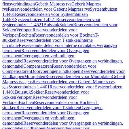
flensverbindingen
Geberit Mapress rvs
Geberit Mapress
rvs
Reserveonderdelen voor Geberit Mapress rvs
Systeembuizen
1.4401
Reserveonderdelen voor Systeembuizen
1.4401
Systeembuizen 1.4521
Reserveonderdelen voor
Systeembuizen 1.4521
Buisstuk
Sokken
Reserveonderdelen voor
Sokken
Verlopen
Reserveonderdelen voor
Verlopen
Bochten
Reserveonderdelen voor Bochten
T-
stukken
Reserveonderdelen voor T-stukken
Interne
circulatie
Reserveonderdelen voor Interne circulatie
Overgangen
permanent
Reserveonderdelen voor Overgangen
permanent
Overgangen en verbindingen,
demontabel
Reserveonderdelen voor Overgangen en verbindingen,
demontabel
Compensatoren
Reserveonderdelen voor
Compensatoren
Doorvoeringen
Eindkappen
Reserveonderdelen voor
Eindkappen
Muurplaten
Reserveonderdelen voor Muurplaten
Geberit
Mapress rvs, gas
Reserveonderdelen voor Geberit Mapress rvs,
gas
Systeembuizen 1.4401
Reserveonderdelen voor Systeembuizen
1.4401
Buisstuk
Sokken
Reserveonderdelen voor
Sokken
Verlopen
Reserveonderdelen voor
Verlopen
Bochten
Reserveonderdelen voor Bochten
T-
stukken
Reserveonderdelen voor T-stukken
Overgangen
permanent
Reserveonderdelen voor Overgangen
permanent
Overgangen en verbindingen,
demontabel
Reserveonderdelen voor Overgangen en verbindingen,
demontabel
Eindkappen
Reserveonderdelen voor