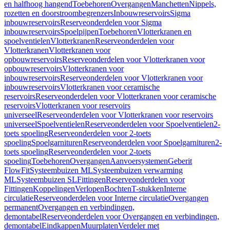
en halfhoog hangend
Toebehoren
Overgangen
Manchetten
Nippels,
rozetten en doorstroombegrenzers
Inbouwreservoirs
Sigma
inbouwreservoirs
Reserveonderdelen voor Sigma
inbouwreservoirs
Spoelpijpen
Toebehoren
Vlotterkranen en
spoelventielen
Vlotterkranen
Reserveonderdelen voor
Vlotterkranen
Vlotterkranen voor
opbouwreservoirs
Reserveonderdelen voor Vlotterkranen voor
opbouwreservoirs
Vlotterkranen voor
inbouwreservoirs
Reserveonderdelen voor Vlotterkranen voor
inbouwreservoirs
Vlotterkranen voor ceramische
reservoirs
Reserveonderdelen voor Vlotterkranen voor ceramische
reservoirs
Vlotterkranen voor reservoirs
universeel
Reserveonderdelen voor Vlotterkranen voor reservoirs
universeel
Spoelventielen
Reserveonderdelen voor Spoelventielen
2-
toets spoeling
Reserveonderdelen voor 2-toets
spoeling
Spoelgarnituren
Reserveonderdelen voor Spoelgarnituren
2-
toets spoeling
Reserveonderdelen voor 2-toets
spoeling
Toebehoren
Overgangen
Aanvoersystemen
Geberit
FlowFit
Systeembuizen ML
Systeembuizen verwarming
ML
Systeembuizen SL
Fittingen
Reserveonderdelen voor
Fittingen
Koppelingen
Verlopen
Bochten
T-stukken
Interne
circulatie
Reserveonderdelen voor Interne circulatie
Overgangen
permanent
Overgangen en verbindingen,
demontabel
Reserveonderdelen voor Overgangen en verbindingen,
demontabel
Eindkappen
Muurplaten
Verdeler met