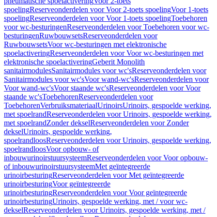
pneumatische spoelactivering
Voor 2-toets
spoeling
Reserveonderdelen voor Voor 2-toets spoeling
Voor 1-toets
spoeling
Reserveonderdelen voor Voor 1-toets spoeling
Toebehoren
voor wc-besturingen
Reserveonderdelen voor Toebehoren voor wc-
besturingen
Ruwbouwsets
Reserveonderdelen voor
Ruwbouwsets
Voor wc-besturingen met elektronische
spoelactivering
Reserveonderdelen voor Voor wc-besturingen met
elektronische spoelactivering
Geberit Monolith
sanitairmodules
Sanitairmodules voor wc's
Reserveonderdelen voor
Sanitairmodules voor wc's
Voor wand-wc's
Reserveonderdelen voor
Voor wand-wc's
Voor staande wc's
Reserveonderdelen voor Voor
staande wc's
Toebehoren
Reserveonderdelen voor
Toebehoren
Verbruiksmateriaal
Urinoirs
Urinoirs, gespoelde werking,
met spoelrand
Reserveonderdelen voor Urinoirs, gespoelde werking,
met spoelrand
Zonder deksel
Reserveonderdelen voor Zonder
deksel
Urinoirs, gespoelde werking,
spoelrandloos
Reserveonderdelen voor Urinoirs, gespoelde werking,
spoelrandloos
Voor opbouw- of
inbouwurinoirstuursysteem
Reserveonderdelen voor Voor opbouw-
of inbouwurinoirstuursysteem
Met geïntegreerde
urinoirbesturing
Reserveonderdelen voor Met geïntegreerde
urinoirbesturing
Voor geïntegreerde
urinoirbesturing
Reserveonderdelen voor Voor geïntegreerde
urinoirbesturing
Urinoirs, gespoelde werking, met / voor wc-
deksel
Reserveonderdelen voor Urinoirs, gespoelde werking, met /