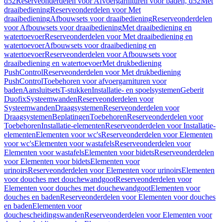
d52
Reserveonderdelen voor Afvoergarnituren voor baden, d52
Met
draaibediening
Reserveonderdelen voor Met
draaibediening
Afbouwsets voor draaibediening
Reserveonderdelen
voor Afbouwsets voor draaibediening
Met draaibediening en
watertoevoer
Reserveonderdelen voor Met draaibediening en
watertoevoer
Afbouwsets voor draaibediening en
watertoevoer
Reserveonderdelen voor Afbouwsets voor
draaibediening en watertoevoer
Met drukbediening
PushControl
Reserveonderdelen voor Met drukbediening
PushControl
Toebehoren voor afvoergarnituren voor
baden
Aansluitsets
T-stukken
Installatie- en spoelsystemen
Geberit
Duofix
Systeemwanden
Reserveonderdelen voor
Systeemwanden
Draagsystemen
Reserveonderdelen voor
Draagsystemen
Beplatingen
Toebehoren
Reserveonderdelen voor
Toebehoren
Installatie-elementen
Reserveonderdelen voor Installatie-
elementen
Elementen voor wc's
Reserveonderdelen voor Elementen
voor wc's
Elementen voor wastafels
Reserveonderdelen voor
Elementen voor wastafels
Elementen voor bidets
Reserveonderdelen
voor Elementen voor bidets
Elementen voor
urinoirs
Reserveonderdelen voor Elementen voor urinoirs
Elementen
voor douches met douchewandgoot
Reserveonderdelen voor
Elementen voor douches met douchewandgoot
Elementen voor
douches en baden
Reserveonderdelen voor Elementen voor douches
en baden
Elementen voor
douchescheidingswanden
Reserveonderdelen voor Elementen voor