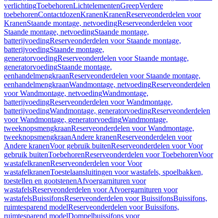
verlichting
Toebehoren
Lichtelementen
Greep
Verdere
toebehoren
Contactdozen
Kranen
Kranen
Reserveonderdelen voor
Kranen
Staande montage, netvoeding
Reserveonderdelen voor
Staande montage, netvoeding
Staande montage,
batterijvoeding
Reserveonderdelen voor Staande montage,
batterijvoeding
Staande montage,
generatorvoeding
Reserveonderdelen voor Staande montage,
generatorvoeding
Staande montage,
eenhandelmengkraan
Reserveonderdelen voor Staande montage,
eenhandelmengkraan
Wandmontage, netvoeding
Reserveonderdelen
voor Wandmontage, netvoeding
Wandmontage,
batterijvoeding
Reserveonderdelen voor Wandmontage,
batterijvoeding
Wandmontage, generatorvoeding
Reserveonderdelen
voor Wandmontage, generatorvoeding
Wandmontage,
tweeknopsmengkraan
Reserveonderdelen voor Wandmontage,
tweeknopsmengkraan
Andere kranen
Reserveonderdelen voor
Andere kranen
Voor gebruik buiten
Reserveonderdelen voor Voor
gebruik buiten
Toebehoren
Reserveonderdelen voor Toebehoren
Voor
wastafelkranen
Reserveonderdelen voor Voor
wastafelkranen
Toestelaansluitingen voor wastafels, spoelbakken,
toestellen en gootstenen
Afvoergarnituren voor
wastafels
Reserveonderdelen voor Afvoergarnituren voor
wastafels
Buissifons
Reserveonderdelen voor Buissifons
Buissifons,
ruimtesparend model
Reserveonderdelen voor Buissifons,
ruimtesparend model
Dompelbuissifons voor