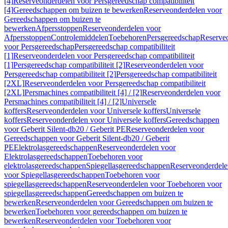
[4]
Reserveonderdelen voor Persgereedschap compatibiliteit
[4]
Gereedschappen om buizen te bewerken
Reserveonderdelen voor
Gereedschappen om buizen te
bewerken
Afpersstoppen
Reserveonderdelen voor
Afpersstoppen
Controlemiddelen
Toebehoren
Persgereedschap
Reserve
voor Persgereedschap
Persgereedschap compatibiliteit
[1]
Reserveonderdelen voor Persgereedschap compatibiliteit
[1]
Persgereedschap compatibiliteit [2]
Reserveonderdelen voor
Persgereedschap compatibiliteit [2]
Persgereedschap compatibiliteit
[2XL]
Reserveonderdelen voor Persgereedschap compatibiliteit
[2XL]
Persmachines compatibiliteit [4] / [2]
Reserveonderdelen voor
Persmachines compatibiliteit [4] / [2]
Universele
koffers
Reserveonderdelen voor Universele koffers
Universele
koffers
Reserveonderdelen voor Universele koffers
Gereedschappen
voor Geberit Silent-db20 / Geberit PE
Reserveonderdelen voor
Gereedschappen voor Geberit Silent-db20 / Geberit
PE
Elektrolasgereedschappen
Reserveonderdelen voor
Elektrolasgereedschappen
Toebehoren voor
elektrolasgereedschappen
Spiegellasgereedschappen
Reserveonderdele
voor Spiegellasgereedschappen
Toebehoren voor
spiegellasgereedschappen
Reserveonderdelen voor Toebehoren voor
spiegellasgereedschappen
Gereedschappen om buizen te
bewerken
Reserveonderdelen voor Gereedschappen om buizen te
bewerken
Toebehoren voor gereedschappen om buizen te
bewerken
Reserveonderdelen voor Toebehoren voor