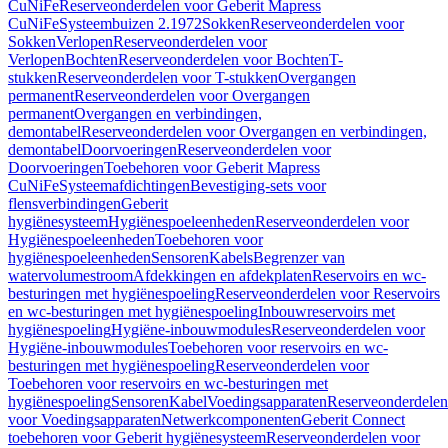
CuNiFe
Reserveonderdelen voor Geberit Mapress
CuNiFe
Systeembuizen 2.1972
Sokken
Reserveonderdelen voor
Sokken
Verlopen
Reserveonderdelen voor
Verlopen
Bochten
Reserveonderdelen voor Bochten
T-
stukken
Reserveonderdelen voor T-stukken
Overgangen
permanent
Reserveonderdelen voor Overgangen
permanent
Overgangen en verbindingen,
demontabel
Reserveonderdelen voor Overgangen en verbindingen,
demontabel
Doorvoeringen
Reserveonderdelen voor
Doorvoeringen
Toebehoren voor Geberit Mapress
CuNiFe
Systeemafdichtingen
Bevestiging-sets voor
flensverbindingen
Geberit
hygiënesysteem
Hygiënespoeleenheden
Reserveonderdelen voor
Hygiënespoeleenheden
Toebehoren voor
hygiënespoeleenheden
Sensoren
Kabels
Begrenzer van
watervolumestroom
Afdekkingen en afdekplaten
Reservoirs en wc-
besturingen met hygiënespoeling
Reserveonderdelen voor Reservoirs
en wc-besturingen met hygiënespoeling
Inbouwreservoirs met
hygiënespoeling
Hygiëne-inbouwmodules
Reserveonderdelen voor
Hygiëne-inbouwmodules
Toebehoren voor reservoirs en wc-
besturingen met hygiënespoeling
Reserveonderdelen voor
Toebehoren voor reservoirs en wc-besturingen met
hygiënespoeling
Sensoren
Kabel
Voedingsapparaten
Reserveonderdelen
voor Voedingsapparaten
Netwerkcomponenten
Geberit Connect
toebehoren voor Geberit hygiënesysteem
Reserveonderdelen voor