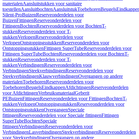
materialen
Aansluitstukken voor sanitaire
toestellen
Aansluitbochten
Aansluitstuk
Toebehoren
Beugels
Eindkappe
Silent-Pro
Buizen
Reserveonderdelen voor
Buizen
Fittingen
Reserveonderdelen voor
Fittingen
Bochten
Reserveonderdelen voor Bochten
T-
stukken
Reserveonderdelen voor T-
stukken
Verlopen
Reserveonderdelen voor
Verlopen
Ontstoppingsstukken
Reserveonderdelen voor
Ontstoppingsstukken
Fittingen SuperTube
Reserveonderdelen voor
Fittingen SuperTube
Bochten
Reserveonderdelen voor Bochten
T-
stukken
Reserveonderdelen voor T-
stukken
Verbindingen
Reserveonderdelen voor
Verbindingen
Steekverbindingen
Reserveonderdelen voor
Steekverbindingen
Klauwverbindingen
Overgangen op andere
materialen
Toebehoren
Reserveonderdelen voor
Toebehoren
Beugels
Eindkappen
Afdichtingen
Reserveonderdelen
voor Afdichtingen
Verbruiksmateriaal
Geberit
PE
Buizen
Fittingen
Reserveonderdelen voor Fittingen
Bochten
T-
stukken
Verlopen
Ontstoppingsstukken
Reserveonderdelen voor
Ontstoppingsstukken
Overgangen
Speciale
fittingen
Reserveonderdelen voor Speciale fittingen
Fittingen
SuperTube
Bochten
Speciale
fittingen
Verbindingen
Reserveonderdelen voor
Verbindingen
Lasverbindingen
Steekverbindingen
Reserveonderdelen
voor Steekverbindingen
Overgangen op andere