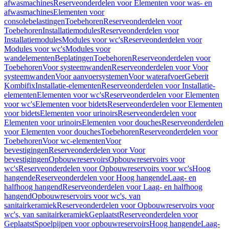
afwasmachines
Reserveonderdelen voor Elementen voor was- en
afwasmachines
Elementen voor
consolebelastingen
Toebehoren
Reserveonderdelen voor
Toebehoren
Installatiemodules
Reserveonderdelen voor
Installatiemodules
Modules voor wc's
Reserveonderdelen voor
Modules voor wc's
Modules voor
wandelementen
Beplatingen
Toebehoren
Reserveonderdelen voor
Toebehoren
Voor systeemwanden
Reserveonderdelen voor Voor
systeemwanden
Voor aanvoersystemen
Voor waterafvoer
Geberit
Kombifix
Installatie-elementen
Reserveonderdelen voor Installatie-
elementen
Elementen voor wc's
Reserveonderdelen voor Elementen
voor wc's
Elementen voor bidets
Reserveonderdelen voor Elementen
voor bidets
Elementen voor urinoirs
Reserveonderdelen voor
Elementen voor urinoirs
Elementen voor douches
Reserveonderdelen
voor Elementen voor douches
Toebehoren
Reserveonderdelen voor
Toebehoren
Voor wc-elementen
Voor
bevestigingen
Reserveonderdelen voor Voor
bevestigingen
Opbouwreservoirs
Opbouwreservoirs voor
wc's
Reserveonderdelen voor Opbouwreservoirs voor wc's
Hoog
hangende
Reserveonderdelen voor Hoog hangende
Laag- en
halfhoog hangend
Reserveonderdelen voor Laag- en halfhoog
hangend
Opbouwreservoirs voor wc's, van
sanitairkeramiek
Reserveonderdelen voor Opbouwreservoirs voor
wc's, van sanitairkeramiek
Geplaatst
Reserveonderdelen voor
Geplaatst
Spoelpijpen voor opbouwreservoirs
Hoog hangende
Laag-