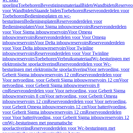
spoeling
Toebehoren
Bevestigingsmateriaal
Bidets
Wandbidets
Reserveo
voor Wandbidets
Staande bidets
Toebehoren
Reserveonderdelen voor
Toebehoren
Bedieningsplaten en wc-
besturingen
Bedieningsplaten
Reserveonderdelen voor
Bedieningsplaten
Voor Sigma inbouwreservoirs
Reserveonderdelen
voor Voor Sigma inbouwreservoirs
Voor Omega
inbouwreservoirs
Reserveonderdelen voor Voor Omega
inbouwreservoirs
Voor Delta inbouwreservoirs
Reserveonderdelen
voor Voor Delta inbouwreservoirs
Voor Twinline
inbouwreservoirs
Reserveonderdelen voor Voor Twinline
inbouwreservoirs
Toebehoren
Verbruiksmateriaal
Wc-besturingen met
elektronische spoelactivering
Reserveonderdelen voor Wc-
besturingen met elektronische spoelactivering
Voor netvoeding, voor
Geberit Sigma inbouwreservoirs 12 cm
Reserveonderdelen voor
Voor netvoeding, voor Geberit Sigma inbouwreservoirs 12 cm
Voor
netvoeding, voor Geberit Sigma inbouwreservoirs 8
cm
Reserveonderdelen voor Voor netvoeding, voor Geberit Sigma
inbouwreservoirs 8 cm
Voor netvoeding, voor Geberit Omega
inbouwreservoirs 12 cm
Reserveonderdelen voor Voor netvoeding,
voor Geberit Omega inbouwreservoirs 12 cm
Voor batterijvoeding,
voor Geberit Sigma inbouwreservoirs 12 cm
Reserveonderdelen
voor Voor batterijvoeding, voor Geberit Sigma inbouwreservoirs 12
cm
Wc-besturingen met pneumatische
spoelactivering
Reserveonderdelen voor Wc-besturingen met