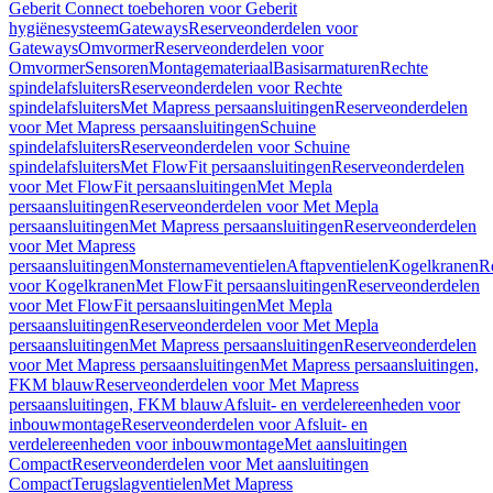
Geberit Connect toebehoren voor Geberit
hygiënesysteem
Gateways
Reserveonderdelen voor
Gateways
Omvormer
Reserveonderdelen voor
Omvormer
Sensoren
Montagemateriaal
Basisarmaturen
Rechte
spindelafsluiters
Reserveonderdelen voor Rechte
spindelafsluiters
Met Mapress persaansluitingen
Reserveonderdelen
voor Met Mapress persaansluitingen
Schuine
spindelafsluiters
Reserveonderdelen voor Schuine
spindelafsluiters
Met FlowFit persaansluitingen
Reserveonderdelen
voor Met FlowFit persaansluitingen
Met Mepla
persaansluitingen
Reserveonderdelen voor Met Mepla
persaansluitingen
Met Mapress persaansluitingen
Reserveonderdelen
voor Met Mapress
persaansluitingen
Monsternameventielen
Aftapventielen
Kogelkranen
R
voor Kogelkranen
Met FlowFit persaansluitingen
Reserveonderdelen
voor Met FlowFit persaansluitingen
Met Mepla
persaansluitingen
Reserveonderdelen voor Met Mepla
persaansluitingen
Met Mapress persaansluitingen
Reserveonderdelen
voor Met Mapress persaansluitingen
Met Mapress persaansluitingen,
FKM blauw
Reserveonderdelen voor Met Mapress
persaansluitingen, FKM blauw
Afsluit- en verdelereenheden voor
inbouwmontage
Reserveonderdelen voor Afsluit- en
verdelereenheden voor inbouwmontage
Met aansluitingen
Compact
Reserveonderdelen voor Met aansluitingen
Compact
Terugslagventielen
Met Mapress