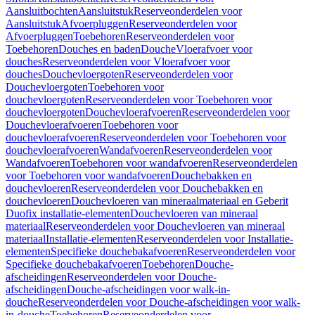
Aansluitbochten
Aansluitstuk
Reserveonderdelen voor
Aansluitstuk
Afvoerpluggen
Reserveonderdelen voor
Afvoerpluggen
Toebehoren
Reserveonderdelen voor
Toebehoren
Douches en baden
Douche
Vloerafvoer voor
douches
Reserveonderdelen voor Vloerafvoer voor
douches
Douchevloergoten
Reserveonderdelen voor
Douchevloergoten
Toebehoren voor
douchevloergoten
Reserveonderdelen voor Toebehoren voor
douchevloergoten
Douchevloerafvoeren
Reserveonderdelen voor
Douchevloerafvoeren
Toebehoren voor
douchevloerafvoeren
Reserveonderdelen voor Toebehoren voor
douchevloerafvoeren
Wandafvoeren
Reserveonderdelen voor
Wandafvoeren
Toebehoren voor wandafvoeren
Reserveonderdelen
voor Toebehoren voor wandafvoeren
Douchebakken en
douchevloeren
Reserveonderdelen voor Douchebakken en
douchevloeren
Douchevloeren van mineraalmateriaal en Geberit
Duofix installatie-elementen
Douchevloeren van mineraal
materiaal
Reserveonderdelen voor Douchevloeren van mineraal
materiaal
Installatie-elementen
Reserveonderdelen voor Installatie-
elementen
Specifieke douchebakafvoeren
Reserveonderdelen voor
Specifieke douchebakafvoeren
Toebehoren
Douche-
afscheidingen
Reserveonderdelen voor Douche-
afscheidingen
Douche-afscheidingen voor walk-in-
douche
Reserveonderdelen voor Douche-afscheidingen voor walk-
in-douche
Toebehoren
Reserveonderdelen voor