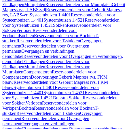
Eindkappen
Muurplaten
Reserveonderdelen voor Muurplaten
Geberit
Mapress rvs, LABS-vrij
Reserveonderdelen voor Geberit Mapress
rvs, LABS-vrij
Systeembuizen 1.4401
Reserveonderdelen voor
Systeembuizen 1.4401
Systeembuizen 1.4521
Reserveonderdelen
voor Systeembuizen 1.4521
Sokken
Reserveonderdelen voor
Sokken
Verlopen
Reserveonderdelen voor
Verlopen
Bochten
Reserveonderdelen voor Bochten
T-
stukken
Reserveonderdelen voor T-stukken
Overgangen
permanent
Reserveonderdelen voor Overgangen
permanent
Overgangen en verbindingen,
demontabel
Reserveonderdelen voor Overgangen en verbindingen,
demontabel
Eindkappen
Reserveonderdelen voor
Eindkappen
Muurplaten
Reserveonderdelen voor
Muurplaten
Compensatoren
Reserveonderdelen voor
Compensatoren
Doorvoeringen
Geberit Mapress rvs, FKM
blauw
Reserveonderdelen voor Geberit Mapress rvs, FKM
blauw
Systeembuizen 1.4401
Reserveonderdelen voor
Systeembuizen 1.4401
Systeembuizen 1.4521
Reserveonderdelen
voor Systeembuizen 1.4521
Buisstuk
Sokken
Reserveonderdelen
voor Sokken
Verlopen
Reserveonderdelen voor
Verlopen
Bochten
Reserveonderdelen voor Bochten
T-
stukken
Reserveonderdelen voor T-stukken
Overgangen
permanent
Reserveonderdelen voor Overgangen
permanent
Overgangen en verbindingen,
demontabel
Reserveonderdelen voor Overgangen en verbindingen,