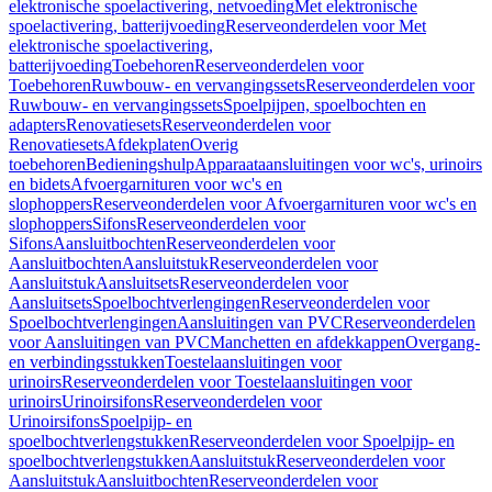
elektronische spoelactivering, netvoeding
Met elektronische
spoelactivering, batterijvoeding
Reserveonderdelen voor Met
elektronische spoelactivering,
batterijvoeding
Toebehoren
Reserveonderdelen voor
Toebehoren
Ruwbouw- en vervangingssets
Reserveonderdelen voor
Ruwbouw- en vervangingssets
Spoelpijpen, spoelbochten en
adapters
Renovatiesets
Reserveonderdelen voor
Renovatiesets
Afdekplaten
Overig
toebehoren
Bedieningshulp
Apparaataansluitingen voor wc's, urinoirs
en bidets
Afvoergarnituren voor wc's en
slophoppers
Reserveonderdelen voor Afvoergarnituren voor wc's en
slophoppers
Sifons
Reserveonderdelen voor
Sifons
Aansluitbochten
Reserveonderdelen voor
Aansluitbochten
Aansluitstuk
Reserveonderdelen voor
Aansluitstuk
Aansluitsets
Reserveonderdelen voor
Aansluitsets
Spoelbochtverlengingen
Reserveonderdelen voor
Spoelbochtverlengingen
Aansluitingen van PVC
Reserveonderdelen
voor Aansluitingen van PVC
Manchetten en afdekkappen
Overgang-
en verbindingsstukken
Toestelaansluitingen voor
urinoirs
Reserveonderdelen voor Toestelaansluitingen voor
urinoirs
Urinoirsifons
Reserveonderdelen voor
Urinoirsifons
Spoelpijp- en
spoelbochtverlengstukken
Reserveonderdelen voor Spoelpijp- en
spoelbochtverlengstukken
Aansluitstuk
Reserveonderdelen voor
Aansluitstuk
Aansluitbochten
Reserveonderdelen voor