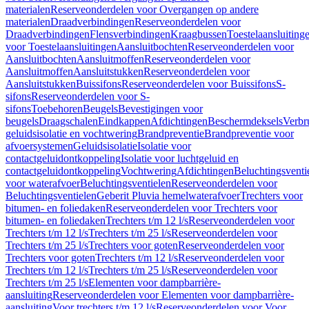
materialen
Reserveonderdelen voor Overgangen op andere
materialen
Draadverbindingen
Reserveonderdelen voor
Draadverbindingen
Flensverbindingen
Kraagbussen
Toestelaansluiting
voor Toestelaansluitingen
Aansluitbochten
Reserveonderdelen voor
Aansluitbochten
Aansluitmoffen
Reserveonderdelen voor
Aansluitmoffen
Aansluitstukken
Reserveonderdelen voor
Aansluitstukken
Buissifons
Reserveonderdelen voor Buissifons
S-
sifons
Reserveonderdelen voor S-
sifons
Toebehoren
Beugels
Bevestigingen voor
beugels
Draagschalen
Eindkappen
Afdichtingen
Beschermdeksels
Verbr
geluidsisolatie en vochtwering
Brandpreventie
Brandpreventie voor
afvoersystemen
Geluidsisolatie
Isolatie voor
contactgeluidontkoppeling
Isolatie voor luchtgeluid en
contactgeluidontkoppeling
Vochtwering
Afdichtingen
Beluchtingsventi
voor waterafvoer
Beluchtingsventielen
Reserveonderdelen voor
Beluchtingsventielen
Geberit Pluvia hemelwaterafvoer
Trechters voor
bitumen- en foliedaken
Reserveonderdelen voor Trechters voor
bitumen- en foliedaken
Trechters t/m 12 l/s
Reserveonderdelen voor
Trechters t/m 12 l/s
Trechters t/m 25 l/s
Reserveonderdelen voor
Trechters t/m 25 l/s
Trechters voor goten
Reserveonderdelen voor
Trechters voor goten
Trechters t/m 12 l/s
Reserveonderdelen voor
Trechters t/m 12 l/s
Trechters t/m 25 l/s
Reserveonderdelen voor
Trechters t/m 25 l/s
Elementen voor dampbarrière-
aansluiting
Reserveonderdelen voor Elementen voor dampbarrière-
aansluiting
Voor trechters t/m 12 l/s
Reserveonderdelen voor Voor