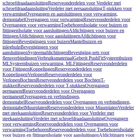
schroefdraadaansluiting
Reserveonderdelen voor Verdeler met
schroefdraadaansluiting
Verdeler met persaansluiting
T-stukken voor
verwarming
Overgangen en aansluitingen voor verwarming,
demontabel
Overgangen voor verwarming
Reserveonderdelen voor
Overgangen voor verwarming
Toebehoren
Isolatie voor buizen en
fittingen
Isolatie voor aansluitingen
Afdichtingen voor buizen en
fittingen
Afdichtingen voor aansluitingen
Afdichtingen voor
fittingen
Bevestigingen voor buizen
Mantelbuizen en
inleghulp
Bevestigingen voor
aansluitingen
Systeemafdichtingen
Bevestiging-sets voor
flensverbindingen
Verbruiksmateriaal
Geberit PushFit
Systeembuizen
ML
Systeembuizen verwarming, ML
Fittingen
Reserveonderdelen
voor Fittingen
Koppelingen
Reserveonderdelen voor
Koppelingen
Verlopen
Reserveonderdelen voor
Verlopen
Bochten
Reserveonderdelen voor Bochten
T-
stukken
Reserveonderdelen voor T-stukken
Overgangen
permanent
Reserveonderdelen voor Overgangen
permanent
Overgangen en verbindingen,
demontabel
Reserveonderdelen voor Overgangen en verbindingen,
demontabel
Muurplaten
Reserveonderdelen voor Muurplaten
Verdeler
met steekaansluiting
Reserveonderdelen voor Verdeler met
steekaansluiting
Verdeler met schroefdraadaansluiting
Overgangen
voor verwarming
Reserveonderdelen voor Overgangen voor
verwarming
Toebehoren
Reserveonderdelen voor Toebehoren
Isolatie
voor buizen en fittingen
Isolatie voor aansluitingen
Afdichtingen voor