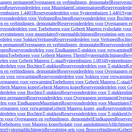
gangen permanent
Overgangen en verbindingen, demontabel
Reserveond
ten
Reserveonderdelen voor Muurplaten
Compensatoren
Reserveonderde
eembuizen 1.4401
Reserveonderdelen voor Systeembuizen 1.4401
Syst
rveonderdelen voor Verlopen
Bochten
Reserveonderdelen voor Bochte
n en verbindingen, demontabel
Reserveonderdelen voor Overgangen en
rveonderdelen voor Toebehoren voor Geberit Mapress rvs
Isolatie voor
evestigingen voor muurplaten
Systeemafdichtingen
Bevestiging-sets vo
rdelen voor Sokken
Verlopen
Reserveonderdelen voor Verlopen
Bochte
n permanent
Overgangen en verbindingen, demontabel
Reserveonderdel
ppen
Reserveonderdelen voor Eindkappen
T-stukken voor verwarming
R
ming
Toebehoren voor Geberit Mapress Therm
Systeemafdichtingen
Beve
elen voor Geberit Mapress C-staal
Systeembuizen 1.0034
Systeembuize
derdelen voor Bochten
T-stukken
Reserveonderdelen voor T-stukken
Kr
n en verbindingen, demontabel
Reserveonderdelen voor Overgangen en
en voor verwarming
Reserveonderdelen voor Sokken voor verwarmin
vergangen voor verwarming
Toebehoren voor Geberit Mapress C-staal
A
berit Mapress koper
Geberit Mapress koper
Reserveonderdelen voor Ge
derdelen voor Bochten
T-stukken
Reserveonderdelen voor T-stukken
Int
gen permanent
Reserveonderdelen voor Overgangen permanent
Overgan
elen voor Eindkappen
Muurplaten
Reserveonderdelen voor Muurplaten
T
vergangen voor verwarming
Geberit Mapress koper, gas
Reserveonderde
derdelen voor Bochten
T-stukken
Reserveonderdelen voor T-stukken
Ov
en voor Overgangen en verbindingen, demontabel
Eindkappen
Reserveo
Toebehoren voor Mapress koper
Isolatie voor aansluitingen
Afdichtingen
ten
Systeemafdichtingen
Bevestiging-sets voor flensverbindingen
Geberi