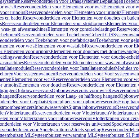
gsystemen
Reserveonderdelen voor Draagsystemen
Beplatingen
Toebeh
or wc's
Reserveonderdelen voor Elementen voor wc's
Elementen voor wa
voor urinoirs
Reserveonderdelen voor Elementen voor urinoirs
Element
es en baden
Reserveonderdelen voor Elementen voor douches en baden
s
Reserveonderdelen voor Elementen voor slophoppers
Elementen voor
 was- en afwasmachines
Elementen voor consolebelastingen
Reserveond
ebehoren
Reserveonderdelen voor Toebehoren
Geberit GIS
Systeemwan
eonderdelen voor Toebehoren voor prefabricages
Toebehoren voor gelui
ementen voor wc's
Elementen voor wastafels
Reserveonderdelen voor El
r Elementen voor urinoirs
Elementen voor douches met douchewandgo
heidingswanden
Reserveonderdelen voor Elementen voor douche-schei
wasmachines
Reserveonderdelen voor Elementen voor was- en afwasma
stallatiemodules
Reserveonderdelen voor Installatiemodules
Modules vo
behoren
Voor systeemwanden
Reserveonderdelen voor Voor systeemwa
menten
Elementen voor wc's
Reserveonderdelen voor Elementen voor wc
 urinoirs
Elementen voor douches
Reserveonderdelen voor Elementen 
tigingen
Opbouwreservoirs
Opbouwreservoirs voor wc's
Reserveonderde
 hangend
Reserveonderdelen voor Laag- en halfhoog hangend
Opbouwres
nderdelen voor Geplaatst
Spoelpijpen voor opbouwreservoirs
Hoog han
rstroombegrenzers
Inbouwreservoirs
Sigma inbouwreservoirs
Reserveond
len
Vlotterkranen
Reserveonderdelen voor Vlotterkranen
Vlotterkranen 
elen voor Vlotterkranen voor inbouwreservoirs
Vlotterkranen voor cera
onderdelen voor Vlotterkranen voor reservoirs universeel
Spoelventiele
rveonderdelen voor Spoelgarnituren
2-toets spoeling
Reserveonderdelen 
steembuizen ML
Systeembuizen verwarming ML
Systeembuizen SL
Fit