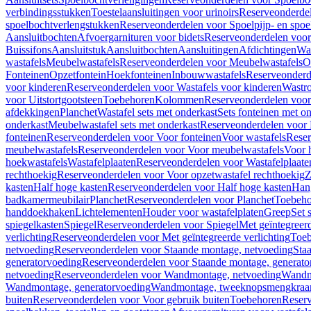
verbindingsstukken
Toestelaansluitingen voor urinoirs
Reserveonderdel
spoelbochtverlengstukken
Reserveonderdelen voor Spoelpijp- en spoe
Aansluitbochten
Afvoergarnituren voor bidets
Reserveonderdelen voor 
Buissifons
Aansluitstuk
Aansluitbochten
Aansluitingen
Afdichtingen
Was
wastafels
Meubelwastafels
Reserveonderdelen voor Meubelwastafels
O
Fonteinen
Opzetfontein
Hoekfonteinen
Inbouwwastafels
Reserveonderd
voor kinderen
Reserveonderdelen voor Wastafels voor kinderen
Wastr
voor Uitstortgootsteen
Toebehoren
Kolommen
Reserveonderdelen vo
afdekkingen
Planchet
Wastafel sets met onderkast
Sets fonteinen met o
onderkast
Meubelwastafel sets met onderkast
Reserveonderdelen voor 
fonteinen
Reserveonderdelen voor Voor fonteinen
Voor wastafels
Reser
meubelwastafels
Reserveonderdelen voor Voor meubelwastafels
Voor 
hoekwastafels
Wastafelplaaten
Reserveonderdelen voor Wastafelplaate
rechthoekig
Reserveonderdelen voor Voor opzetwastafel rechthoekig
Z
kasten
Half hoge kasten
Reserveonderdelen voor Half hoge kasten
Han
badkamermeubilair
Planchet
Reserveonderdelen voor Planchet
Toebeho
handdoekhaken
Lichtelementen
Houder voor wastafelplaten
Greep
Set 
spiegelkasten
Spiegel
Reserveonderdelen voor Spiegel
Met geïntegreerd
verlichting
Reserveonderdelen voor Met geïntegreerde verlichting
Toeb
netvoeding
Reserveonderdelen voor Staande montage, netvoeding
Sta
generatorvoeding
Reserveonderdelen voor Staande montage, generato
netvoeding
Reserveonderdelen voor Wandmontage, netvoeding
Wandmo
Wandmontage, generatorvoeding
Wandmontage, tweeknopsmengkraa
buiten
Reserveonderdelen voor Voor gebruik buiten
Toebehoren
Reser