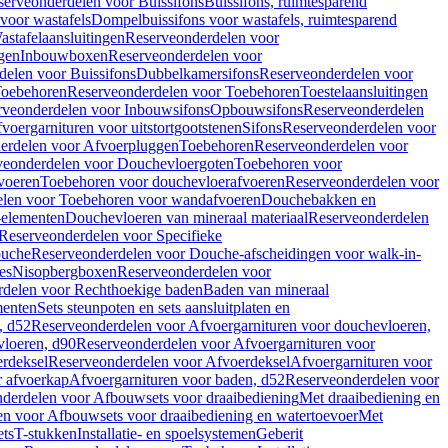
serveonderdelen voor Buissifons
Buissifons, ruimtesparend
voor wastafels
Dompelbuissifons voor wastafels, ruimtesparend
astafelaansluitingen
Reserveonderdelen voor
gen
Inbouwboxen
Reserveonderdelen voor
delen voor Buissifons
Dubbelkamersifons
Reserveonderdelen voor
oebehoren
Reserveonderdelen voor Toebehoren
Toestelaansluitingen
rveonderdelen voor Inbouwsifons
Opbouwsifons
Reserveonderdelen
oergarnituren voor uitstortgootstenen
Sifons
Reserveonderdelen voor
erdelen voor Afvoerpluggen
Toebehoren
Reserveonderdelen voor
veonderdelen voor Douchevloergoten
Toebehoren voor
voeren
Toebehoren voor douchevloerafvoeren
Reserveonderdelen voor
len voor Toebehoren voor wandafvoeren
Douchebakken en
-elementen
Douchevloeren van mineraal materiaal
Reserveonderdelen
Reserveonderdelen voor Specifieke
ouche
Reserveonderdelen voor Douche-afscheidingen voor walk-in-
es
Nisopbergboxen
Reserveonderdelen voor
delen voor Rechthoekige baden
Baden van mineraal
ementen
Sets steunpoten en sets aansluitplaten en
, d52
Reserveonderdelen voor Afvoergarnituren voor douchevloeren,
vloeren, d90
Reserveonderdelen voor Afvoergarnituren voor
rdeksel
Reserveonderdelen voor Afvoerdeksel
Afvoergarnituren voor
 afvoerkap
Afvoergarnituren voor baden, d52
Reserveonderdelen voor
derdelen voor Afbouwsets voor draaibediening
Met draaibediening en
n voor Afbouwsets voor draaibediening en watertoevoer
Met
ets
T-stukken
Installatie- en spoelsystemen
Geberit