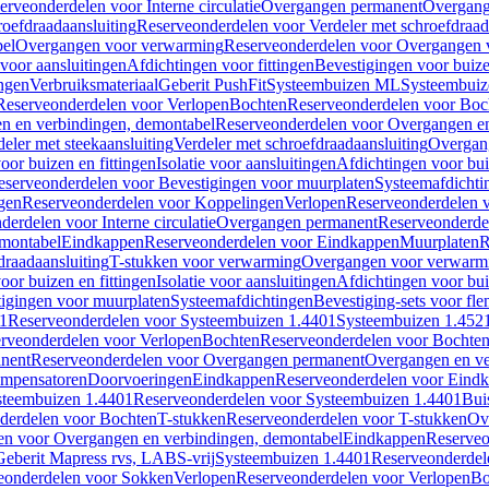
erveonderdelen voor Interne circulatie
Overgangen permanent
Overgang
roefdraadaansluiting
Reserveonderdelen voor Verdeler met schroefdraad
bel
Overgangen voor verwarming
Reserveonderdelen voor Overgangen 
voor aansluitingen
Afdichtingen voor fittingen
Bevestigingen voor buiz
ingen
Verbruiksmateriaal
Geberit PushFit
Systeembuizen ML
Systeembui
Reserveonderdelen voor Verlopen
Bochten
Reserveonderdelen voor Boc
n en verbindingen, demontabel
Reserveonderdelen voor Overgangen en
eler met steekaansluiting
Verdeler met schroefdraadaansluiting
Overgan
voor buizen en fittingen
Isolatie voor aansluitingen
Afdichtingen voor bui
eserveonderdelen voor Bevestigingen voor muurplaten
Systeemafdichti
gen
Reserveonderdelen voor Koppelingen
Verlopen
Reserveonderdelen 
erdelen voor Interne circulatie
Overgangen permanent
Reserveonderde
emontabel
Eindkappen
Reserveonderdelen voor Eindkappen
Muurplaten
R
draadaansluiting
T-stukken voor verwarming
Overgangen voor verwarm
voor buizen en fittingen
Isolatie voor aansluitingen
Afdichtingen voor bui
igingen voor muurplaten
Systeemafdichtingen
Bevestiging-sets voor fl
1
Reserveonderdelen voor Systeembuizen 1.4401
Systeembuizen 1.452
rveonderdelen voor Verlopen
Bochten
Reserveonderdelen voor Bochte
nent
Reserveonderdelen voor Overgangen permanent
Overgangen en ve
ompensatoren
Doorvoeringen
Eindkappen
Reserveonderdelen voor Eind
steembuizen 1.4401
Reserveonderdelen voor Systeembuizen 1.4401
Bui
derdelen voor Bochten
T-stukken
Reserveonderdelen voor T-stukken
Ov
en voor Overgangen en verbindingen, demontabel
Eindkappen
Reserveo
eberit Mapress rvs, LABS-vrij
Systeembuizen 1.4401
Reserveonderdel
eonderdelen voor Sokken
Verlopen
Reserveonderdelen voor Verlopen
Bo