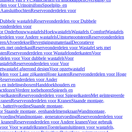
len voor Urinoirsifons
Spoelpijp- en
k
Aansluitbochten
Reserveonderdelen voor
Dubbele wastafels
Reserveonderdelen voor Dubbele
eonderdelen voor
or Onderbouwwastafels
Hoekwastafels
Wastafels Comfort
Wastafels
erdelen voor Andere wastafels
Uitstortgootsteen
Reserveonderdelen
ren
Afvoerdeksel
Bevestigingsmateriaal
Decoratieve
sets met onderkast
Reserveonderdelen voor Wastafel sets met
sten
Reserveonderdelen voor Wastafelonderkasten
Voor
delen voor Voor dubbele wastafels
Voor
stafels
Reserveonderdelen voor Voor
twastafel afgerond design
Voor opzetwastafel
elen voor Lage zijkasten
Hoge kasten
Reserveonderdelen voor Hoge
Reserveonderdelen voor Ander
n en indelingsboxen
Handdoekhouders en
actdozen
Verdere toebehoren
Spiegels en
egelkasten
Reserveonderdelen voor Spiegelkasten
Met geïntegreerde
ranen
Reserveonderdelen voor Kranen
Staande montage,
 batterijvoeding
Staande montage,
or Staande montage, eenhandelmengkraan
Wandmontage,
jvoeding
Wandmontage, generatorvoeding
Reserveonderdelen voor
 kranen
Reserveonderdelen voor Andere kranen
Voor gebruik
voor Voor wastafelkranen
Toestelaansluitingen voor wastafels,