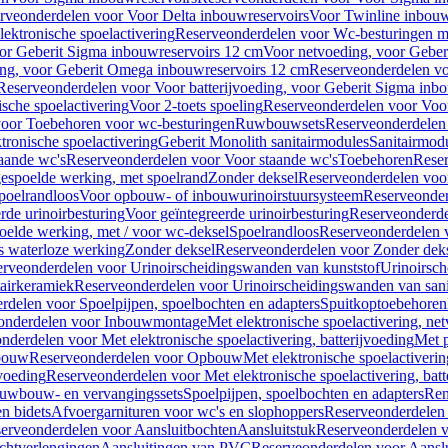
rveonderdelen voor Voor Delta inbouwreservoirs
Voor Twinline inbouw
ektronische spoelactivering
Reserveonderdelen voor Wc-besturingen met
or Geberit Sigma inbouwreservoirs 12 cm
Voor netvoeding, voor Geber
ng, voor Geberit Omega inbouwreservoirs 12 cm
Reserveonderdelen vo
Reserveonderdelen voor Voor batterijvoeding, voor Geberit Sigma inb
sche spoelactivering
Voor 2-toets spoeling
Reserveonderdelen voor Voor
oor Toebehoren voor wc-besturingen
Ruwbouwsets
Reserveonderdele
ronische spoelactivering
Geberit Monolith sanitairmodules
Sanitairmod
aande wc's
Reserveonderdelen voor Voor staande wc's
Toebehoren
Rese
gespoelde werking, met spoelrand
Zonder deksel
Reserveonderdelen voo
poelrandloos
Voor opbouw- of inbouwurinoirstuursysteem
Reserveonder
de urinoirbesturing
Voor geïntegreerde urinoirbesturing
Reserveonderdel
oelde werking, met / voor wc-deksel
Spoelrandloos
Reserveonderdelen 
s waterloze werking
Zonder deksel
Reserveonderdelen voor Zonder dek
rveonderdelen voor Urinoirscheidingswanden van kunststof
Urinoirsc
airkeramiek
Reserveonderdelen voor Urinoirscheidingswanden van sani
rdelen voor Spoelpijpen, spoelbochten en adapters
Spuitkoptoebehoren
onderdelen voor Inbouwmontage
Met elektronische spoelactivering, ne
nderdelen voor Met elektronische spoelactivering, batterijvoeding
Met p
bouw
Reserveonderdelen voor Opbouw
Met elektronische spoelactiveri
jvoeding
Reserveonderdelen voor Met elektronische spoelactivering, batt
uwbouw- en vervangingssets
Spoelpijpen, spoelbochten en adapters
Ren
en bidets
Afvoergarnituren voor wc's en slophoppers
Reserveonderdelen 
erveonderdelen voor Aansluitbochten
Aansluitstuk
Reserveonderdelen v
chtverlengingen
Aansluitingen van PVC
Reserveonderdelen voor Aansl