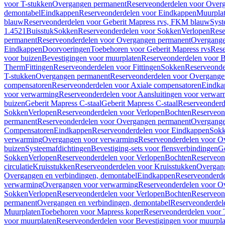
voor T-stukken
Overgangen permanent
Reserveonderdelen voor Over
demontabel
Eindkappen
Reserveonderdelen voor Eindkappen
Muurpla
blauw
Reserveonderdelen voor Geberit Mapress rvs, FKM blauw
Syst
1.4521
Buisstuk
Sokken
Reserveonderdelen voor Sokken
Verlopen
Rese
permanent
Reserveonderdelen voor Overgangen permanent
Overgange
Eindkappen
Doorvoeringen
Toebehoren voor Geberit Mapress rvs
Rese
voor buizen
Bevestigingen voor muurplaten
Reserveonderdelen voor B
Therm
Fittingen
Reserveonderdelen voor Fittingen
Sokken
Reserveonde
T-stukken
Overgangen permanent
Reserveonderdelen voor Overgange
compensatoren
Reserveonderdelen voor Axiale compensatoren
Eindka
voor verwarming
Reserveonderdelen voor Aansluitingen voor verwar
buizen
Geberit Mapress C-staal
Geberit Mapress C-staal
Reserveonderd
Sokken
Verlopen
Reserveonderdelen voor Verlopen
Bochten
Reserveon
permanent
Reserveonderdelen voor Overgangen permanent
Overgange
Compensatoren
Eindkappen
Reserveonderdelen voor Eindkappen
Sokk
verwarming
Overgangen voor verwarming
Reserveonderdelen voor O
buizen
Systeemafdichtingen
Bevestiging-sets voor flensverbindingen
Ge
Sokken
Verlopen
Reserveonderdelen voor Verlopen
Bochten
Reserveon
circulatie
Kruisstukken
Reserveonderdelen voor Kruisstukken
Overgan
Overgangen en verbindingen, demontabel
Eindkappen
Reserveonderd
verwarming
Overgangen voor verwarming
Reserveonderdelen voor O
Sokken
Verlopen
Reserveonderdelen voor Verlopen
Bochten
Reserveon
permanent
Overgangen en verbindingen, demontabel
Reserveonderdel
Muurplaten
Toebehoren voor Mapress koper
Reserveonderdelen voor 
voor muurplaten
Reserveonderdelen voor Bevestigingen voor muurpla