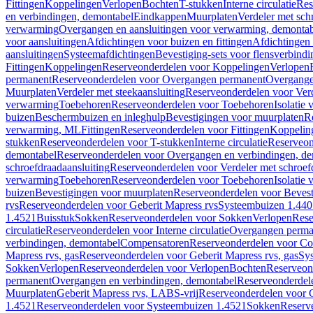
Fittingen
Koppelingen
Verlopen
Bochten
T-stukken
Interne circulatie
Res
en verbindingen, demontabel
Eindkappen
Muurplaten
Verdeler met sch
verwarming
Overgangen en aansluitingen voor verwarming, demonta
voor aansluitingen
Afdichtingen voor buizen en fittingen
Afdichtingen 
aansluitingen
Systeemafdichtingen
Bevestiging-sets voor flensverbind
Fittingen
Koppelingen
Reserveonderdelen voor Koppelingen
Verlopen
permanent
Reserveonderdelen voor Overgangen permanent
Overgange
Muurplaten
Verdeler met steekaansluiting
Reserveonderdelen voor Verd
verwarming
Toebehoren
Reserveonderdelen voor Toebehoren
Isolatie 
buizen
Beschermbuizen en inleghulp
Bevestigingen voor muurplaten
R
verwarming, ML
Fittingen
Reserveonderdelen voor Fittingen
Koppelin
stukken
Reserveonderdelen voor T-stukken
Interne circulatie
Reserveond
demontabel
Reserveonderdelen voor Overgangen en verbindingen, d
schroefdraadaansluiting
Reserveonderdelen voor Verdeler met schroef
verwarming
Toebehoren
Reserveonderdelen voor Toebehoren
Isolatie 
buizen
Bevestigingen voor muurplaten
Reserveonderdelen voor Bevest
rvs
Reserveonderdelen voor Geberit Mapress rvs
Systeembuizen 1.440
1.4521
Buisstuk
Sokken
Reserveonderdelen voor Sokken
Verlopen
Rese
circulatie
Reserveonderdelen voor Interne circulatie
Overgangen perma
verbindingen, demontabel
Compensatoren
Reserveonderdelen voor C
Mapress rvs, gas
Reserveonderdelen voor Geberit Mapress rvs, gas
Sy
Sokken
Verlopen
Reserveonderdelen voor Verlopen
Bochten
Reserveon
permanent
Overgangen en verbindingen, demontabel
Reserveonderdel
Muurplaten
Geberit Mapress rvs, LABS-vrij
Reserveonderdelen voor G
1.4521
Reserveonderdelen voor Systeembuizen 1.4521
Sokken
Reserv