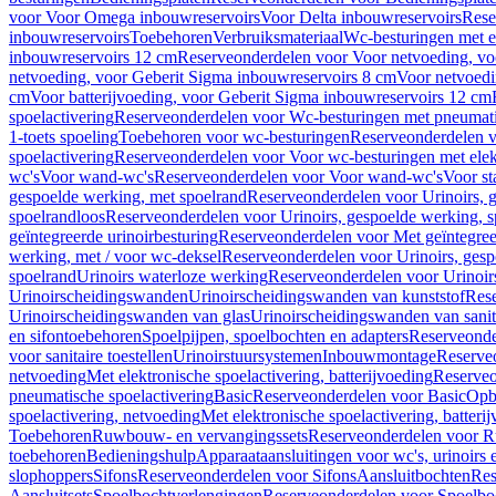
voor Voor Omega inbouwreservoirs
Voor Delta inbouwreservoirs
Rese
inbouwreservoirs
Toebehoren
Verbruiksmateriaal
Wc-besturingen met el
inbouwreservoirs 12 cm
Reserveonderdelen voor Voor netvoeding, vo
netvoeding, voor Geberit Sigma inbouwreservoirs 8 cm
Voor netvoedi
cm
Voor batterijvoeding, voor Geberit Sigma inbouwreservoirs 12 cm
spoelactivering
Reserveonderdelen voor Wc-besturingen met pneumati
1-toets spoeling
Toebehoren voor wc-besturingen
Reserveonderdelen v
spoelactivering
Reserveonderdelen voor Voor wc-besturingen met elekt
wc's
Voor wand-wc's
Reserveonderdelen voor Voor wand-wc's
Voor st
gespoelde werking, met spoelrand
Reserveonderdelen voor Urinoirs, 
spoelrandloos
Reserveonderdelen voor Urinoirs, gespoelde werking, s
geïntegreerde urinoirbesturing
Reserveonderdelen voor Met geïntegreer
werking, met / voor wc-deksel
Reserveonderdelen voor Urinoirs, gesp
spoelrand
Urinoirs waterloze werking
Reserveonderdelen voor Urinoir
Urinoirscheidingswanden
Urinoirscheidingswanden van kunststof
Rese
Urinoirscheidingswanden van glas
Urinoirscheidingswanden van sanit
en sifontoebehoren
Spoelpijpen, spoelbochten en adapters
Reserveonde
voor sanitaire toestellen
Urinoirstuursystemen
Inbouwmontage
Reserve
netvoeding
Met elektronische spoelactivering, batterijvoeding
Reserveo
pneumatische spoelactivering
Basic
Reserveonderdelen voor Basic
Op
spoelactivering, netvoeding
Met elektronische spoelactivering, batteri
Toebehoren
Ruwbouw- en vervangingssets
Reserveonderdelen voor R
toebehoren
Bedieningshulp
Apparaataansluitingen voor wc's, urinoirs 
slophoppers
Sifons
Reserveonderdelen voor Sifons
Aansluitbochten
Res
Aansluitsets
Spoelbochtverlengingen
Reserveonderdelen voor Spoelbo