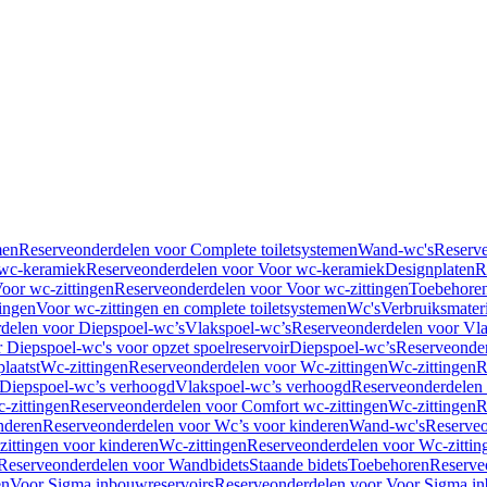
men
Reserveonderdelen voor Complete toiletsystemen
Wand-wc's
Reserv
wc-keramiek
Reserveonderdelen voor Voor wc-keramiek
Designplaten
R
oor wc-zittingen
Reserveonderdelen voor Voor wc-zittingen
Toebehore
ingen
Voor wc-zittingen en complete toiletsystemen
Wc's
Verbruiksmater
delen voor Diepspoel-wc’s
Vlakspoel-wc’s
Reserveonderdelen voor Vla
 Diepspoel-wc's voor opzet spoelreservoir
Diepspoel-wc’s
Reserveonder
laatst
Wc-zittingen
Reserveonderdelen voor Wc-zittingen
Wc-zittingen
R
 Diepspoel-wc’s verhoogd
Vlakspoel-wc’s verhoogd
Reserveonderdelen
-zittingen
Reserveonderdelen voor Comfort wc-zittingen
Wc-zittingen
R
nderen
Reserveonderdelen voor Wc’s voor kinderen
Wand-wc's
Reserveo
ittingen voor kinderen
Wc-zittingen
Reserveonderdelen voor Wc-zittin
Reserveonderdelen voor Wandbidets
Staande bidets
Toebehoren
Reserve
en
Voor Sigma inbouwreservoirs
Reserveonderdelen voor Voor Sigma in