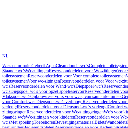
NL
Wc's en urinoirs
Geberit AquaClean douchewc’s
Complete toiletsyste
Staande wc's
Wc-zittingen
Reserveonderdelen voor Wc-zittingen
Voor 
toiletsystemen
Reserveonderdelen voor Voor complete toiletsystemen
V
toiletsystemen
Voor wc-zittingen
Reserveonderdelen voor Voor wc-zitt
wc's
Reserveonderdelen voor Wand-wc's
Diepspoel-wc’s
Reserveonder
wc's
Diepspoel-wc's voor opzet spoelreservoir
Reserveonderdelen voor
Vlakspoel-wc’s
Opbouwreservoirs voor wc's, van sanitairkeramiek
Gep
voor Comfort-wc's
Diepspoel-wc’s verhoogd
Reserveonderdelen voor
verlengd
Reserveonderdelen voor Diepspoel-wc's verlengd
Comfort wc
zittingsringen
Reserveonderdelen voor Wc-zittingsringen
Wc’s voor ki
Staande wc's
Wc-zittingen voor kinderen
Reserveonderdelen voor Wc-z
wc's
Met spoeling
Toebehoren
Bevestigingsmateriaal
Bidets
Wandbidets
besturingen
Bedieningsplaten
Reserveonderdelen voor Bedieningsplat