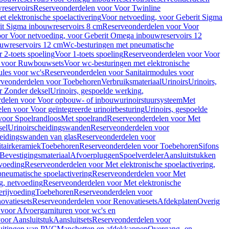
reservoirs
Reserveonderdelen voor Voor Twinline
 elektronische spoelactivering
Voor netvoeding, voor Geberit Sigma
it Sigma inbouwreservoirs 8 cm
Reserveonderdelen voor Voor
or Voor netvoeding, voor Geberit Omega inbouwreservoirs 12
ouwreservoirs 12 cm
Wc-besturingen met pneumatische
 2-toets spoeling
Voor 1-toets spoeling
Reserveonderdelen voor Voor
n voor Ruwbouwsets
Voor wc-besturingen met elektronische
ules voor wc's
Reserveonderdelen voor Sanitairmodules voor
rveonderdelen voor Toebehoren
Verbruiksmateriaal
Urinoirs
Urinoirs,
r Zonder deksel
Urinoirs, gespoelde werking,
delen voor Voor opbouw- of inbouwurinoirstuursysteem
Met
en voor Voor geïntegreerde urinoirbesturing
Urinoirs, gespoelde
voor Spoelrandloos
Met spoelrand
Reserveonderdelen voor Met
sel
Urinoirscheidingswanden
Reserveonderdelen voor
heidingswanden van glas
Reserveonderdelen voor
tairkeramiek
Toebehoren
Reserveonderdelen voor Toebehoren
Sifons
Bevestigingsmateriaal
Afvoerpluggen
Spoelverdeler
Aansluitstukken
tvoeding
Reserveonderdelen voor Met elektronische spoelactivering,
neumatische spoelactivering
Reserveonderdelen voor Met
ng, netvoeding
Reserveonderdelen voor Met elektronische
erijvoeding
Toebehoren
Reserveonderdelen voor
ovatiesets
Reserveonderdelen voor Renovatiesets
Afdekplaten
Overig
voor Afvoergarnituren voor wc's en
oor Aansluitstuk
Aansluitsets
Reserveonderdelen voor
uitingen van PVC
Manchetten en afdekkappen
Overgang- en