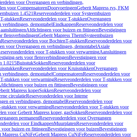
erdelen voor Overgangen en verbindingen,
len voor Compensatoren
Doorvoeringen
Geberit Mapress rvs, FKM
eembuizen 1.4521
Reserveonderdelen voor Systeembuizen
n
T-stukken
Reserveonderdelen voor T-stukken
Overgangen
 verbindingen, demontabel
Eindkappen
Reserveonderdelen voor
 aansluitingen
Afdichtingen voor buizen en fittingen
Bevestigingen
or flensverbindingen
Geberit Mapress Therm
Systeembuizen
n
Reserveonderdelen voor Bochten
T-stukken
Reserveonderdelen voor
en voor Overgangen en verbindingen, demontabel
Axiale
eserveonderdelen voor T-stukken voor verwarming
Aansluitingen
stiging-sets voor flensverbindingen
Bevestigingen voor
n 1.0215
Buisstuk
Sokken
Reserveonderdelen voor
uisstukken
Reserveonderdelen voor Kruisstukken
Overgangen
 verbindingen, demontabel
Compensatoren
Reserveonderdelen voor
g
T-stukken voor verwarming
Reserveonderdelen voor T-stukken voor
fdichtingen voor buizen en fittingen
Bevestigingen voor
berit Mapress koper
Sokken
Reserveonderdelen voor
erne circulatie
Reserveonderdelen voor Interne
gen en verbindingen, demontabel
Reserveonderdelen voor
-stukken voor verwarming
Reserveonderdelen voor T-stukken voor
len voor Geberit Mapress koper, gas
Sokken
Reserveonderdelen voor
ergangen permanent
Reserveonderdelen voor Overgangen
nderdelen voor Eindkappen
Muurplaten
Reserveonderdelen voor
 voor buizen en fittingen
Bevestigingen voor buizen
Bevestigingen
t Mapress CuNiFe
Geberit Mapress CuNiFe
Reserveonderdelen voor