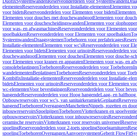
Duofix
Systeemwanden
Reserveonderdelen voor Systeemwanden
Draa
elementen
Reserveonderdelen voor Installatie-elementen
Elementen vo
voor bidets
Reserveonderdelen voor Elementen voor bidets
Elementen 
Elementen voor douches met douchewandgoot
Elementen voor douch
Elementen voor douchescheidingswanden
Elementen voor slophopper
voor was- en afwasmachines
Reserveonderdelen voor Elementen voor
spoelbakken
Reserveonderdelen voor Elementen voor spoelbakken
To
Systeemwanden
Draagsystemen
Toebehoren voor prefabricages
Reserv
Installatie-elementen
Elementen voor wc's
Reserveonderdelen voor El
Elementen voor bidets
Elementen voor urinoirs
Reserveonderdelen voo
douchewandgoot
Elementen voor douches
Elementen voor douche-sc
voor Elementen voor kranen en apparaten
Elementen voor was- en af
consolebelastingen
Toebehoren
Reserveonderdelen voor Toebehoren
In
wandelementen
Beplatingen
Toebehoren
Reserveonderdelen voor Toe
Kombifix
Installatie-elementen
Reserveonderdelen voor Installatie-ele
bidets
Elementen voor urinoirs
Reserveonderdelen voor Elementen voor
wc-elementen
Voor bevestigingen
Reserveonderdelen voor Voor beves
hangende
Reserveonderdelen voor Hoog hangende
Laag- en halfhoog
Opbouwreservoirs voor wc's, van sanitairkeramiek
Geplaatst
Reserveo
hangend
Toebehoren
Overgangen
Manchetten
Nippels, rozetten en doo
inbouwreservoirs
Spoelpijpen
Toebehoren
Vlotterkranen en spoelventie
opbouwreservoirs
Vlotterkranen voor inbouwreservoirs
Reserveonderd
ceramische reservoirs
Vlotterkranen voor reservoirs universeel
Reserve
spoeling
Reserveonderdelen voor 2-toets spoeling
Spoelgarnituren
Rese
spoeling
Toebehoren
Overgangen
Aanvoersystemen
Geberit FlowFit
Sy