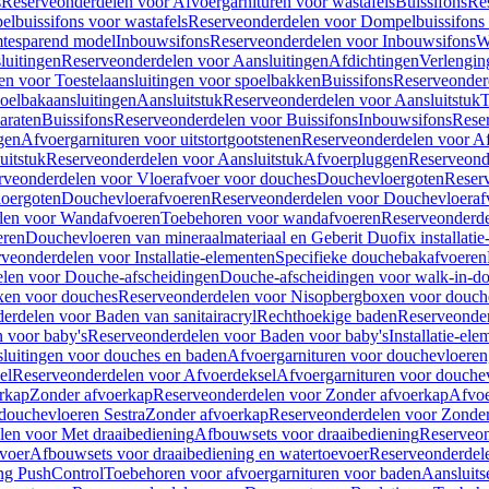
s
Reserveonderdelen voor Afvoergarnituren voor wastafels
Buissifons
Re
lbuissifons voor wastafels
Reserveonderdelen voor Dompelbuissifons 
mtesparend model
Inbouwsifons
Reserveonderdelen voor Inbouwsifons
W
luitingen
Reserveonderdelen voor Aansluitingen
Afdichtingen
Verlengin
n voor Toestelaansluitingen voor spoelbakken
Buissifons
Reserveonder
oelbakaansluitingen
Aansluitstuk
Reserveonderdelen voor Aansluitstuk
T
araten
Buissifons
Reserveonderdelen voor Buissifons
Inbouwsifons
Rese
gen
Afvoergarnituren voor uitstortgootstenen
Reserveonderdelen voor Afv
uitstuk
Reserveonderdelen voor Aansluitstuk
Afvoerpluggen
Reserveond
rveonderdelen voor Vloerafvoer voor douches
Douchevloergoten
Reser
loergoten
Douchevloerafvoeren
Reserveonderdelen voor Douchevloeraf
len voor Wandafvoeren
Toebehoren voor wandafvoeren
Reserveonderde
eren
Douchevloeren van mineraalmateriaal en Geberit Duofix installatie
veonderdelen voor Installatie-elementen
Specifieke douchebakafvoeren
len voor Douche-afscheidingen
Douche-afscheidingen voor walk-in-d
xen voor douches
Reserveonderdelen voor Nisopbergboxen voor douch
erdelen voor Baden van sanitairacryl
Rechthoekige baden
Reserveonder
 voor baby's
Reserveonderdelen voor Baden voor baby's
Installatie-el
luitingen voor douches en baden
Afvoergarnituren voor douchevloeren
el
Reserveonderdelen voor Afvoerdeksel
Afvoergarnituren voor douche
rkap
Zonder afvoerkap
Reserveonderdelen voor Zonder afvoerkap
Afvoe
douchevloeren Sestra
Zonder afvoerkap
Reserveonderdelen voor Zonder
len voor Met draaibediening
Afbouwsets voor draaibediening
Reserveon
voer
Afbouwsets voor draaibediening en watertoevoer
Reserveonderdele
ng PushControl
Toebehoren voor afvoergarnituren voor baden
Aansluits