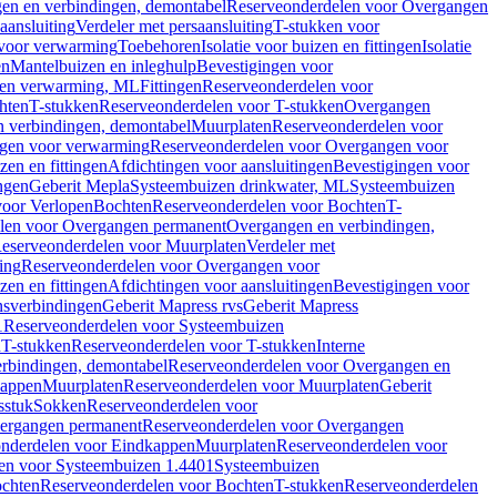
en en verbindingen, demontabel
Reserveonderdelen voor Overgangen
aansluiting
Verdeler met persaansluiting
T-stukken voor
voor verwarming
Toebehoren
Isolatie voor buizen en fittingen
Isolatie
en
Mantelbuizen en inleghulp
Bevestigingen voor
zen verwarming, ML
Fittingen
Reserveonderdelen voor
hten
T-stukken
Reserveonderdelen voor T-stukken
Overgangen
 verbindingen, demontabel
Muurplaten
Reserveonderdelen voor
gen voor verwarming
Reserveonderdelen voor Overgangen voor
zen en fittingen
Afdichtingen voor aansluitingen
Bevestigingen voor
ngen
Geberit Mepla
Systeembuizen drinkwater, ML
Systeembuizen
voor Verlopen
Bochten
Reserveonderdelen voor Bochten
T-
len voor Overgangen permanent
Overgangen en verbindingen,
eserveonderdelen voor Muurplaten
Verdeler met
ing
Reserveonderdelen voor Overgangen voor
zen en fittingen
Afdichtingen voor aansluitingen
Bevestigingen voor
ensverbindingen
Geberit Mapress rvs
Geberit Mapress
1
Reserveonderdelen voor Systeembuizen
n
T-stukken
Reserveonderdelen voor T-stukken
Interne
rbindingen, demontabel
Reserveonderdelen voor Overgangen en
kappen
Muurplaten
Reserveonderdelen voor Muurplaten
Geberit
sstuk
Sokken
Reserveonderdelen voor
ergangen permanent
Reserveonderdelen voor Overgangen
nderdelen voor Eindkappen
Muurplaten
Reserveonderdelen voor
en voor Systeembuizen 1.4401
Systeembuizen
chten
Reserveonderdelen voor Bochten
T-stukken
Reserveonderdelen