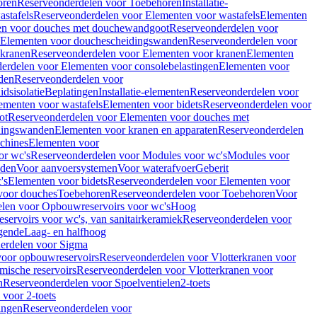
oren
Reserveonderdelen voor Toebehoren
Installatie-
stafels
Reserveonderdelen voor Elementen voor wastafels
Elementen
en voor douches met douchewandgoot
Reserveonderdelen voor
Elementen voor douchescheidingswanden
Reserveonderdelen voor
 kranen
Reserveonderdelen voor Elementen voor kranen
Elementen
erdelen voor Elementen voor consolebelastingen
Elementen voor
den
Reserveonderdelen voor
dsisolatie
Beplatingen
Installatie-elementen
Reserveonderdelen voor
ementen voor wastafels
Elementen voor bidets
Reserveonderdelen voor
ot
Reserveonderdelen voor Elementen voor douches met
dingswanden
Elementen voor kranen en apparaten
Reserveonderdelen
chines
Elementen voor
or wc's
Reserveonderdelen voor Modules voor wc's
Modules voor
nden
Voor aanvoersystemen
Voor waterafvoer
Geberit
's
Elementen voor bidets
Reserveonderdelen voor Elementen voor
voor douches
Toebehoren
Reserveonderdelen voor Toebehoren
Voor
len voor Opbouwreservoirs voor wc's
Hoog
ervoirs voor wc's, van sanitairkeramiek
Reserveonderdelen voor
gende
Laag- en halfhoog
erdelen voor Sigma
voor opbouwreservoirs
Reserveonderdelen voor Vlotterkranen voor
mische reservoirs
Reserveonderdelen voor Vlotterkranen voor
n
Reserveonderdelen voor Spoelventielen
2-toets
voor 2-toets
tingen
Reserveonderdelen voor