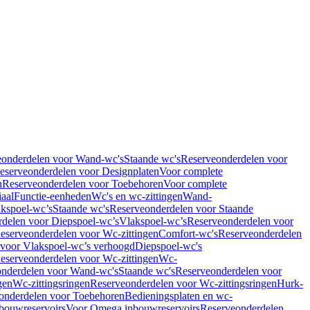
eonderdelen voor Wand-wc's
Staande wc's
Reserveonderdelen voor
eserveonderdelen voor Designplaten
Voor complete
n
Reserveonderdelen voor Toebehoren
Voor complete
iaal
Functie-eenheden
Wc's en wc-zittingen
Wand-
kspoel-wc’s
Staande wc's
Reserveonderdelen voor Staande
delen voor Diepspoel-wc’s
Vlakspoel-wc’s
Reserveonderdelen voor
eserveonderdelen voor Wc-zittingen
Comfort-wc's
Reserveonderdelen
 voor Vlakspoel-wc’s verhoogd
Diepspoel-wc's
eserveonderdelen voor Wc-zittingen
Wc-
nderdelen voor Wand-wc's
Staande wc's
Reserveonderdelen voor
gen
Wc-zittingsringen
Reserveonderdelen voor Wc-zittingsringen
Hurk-
onderdelen voor Toebehoren
Bedieningsplaten en wc-
bouwreservoirs
Voor Omega inbouwreservoirs
Reserveonderdelen