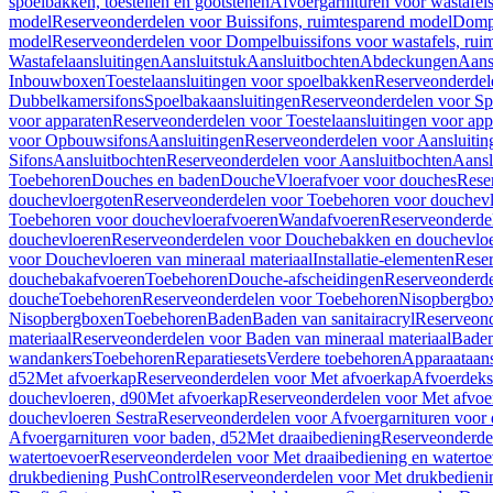
spoelbakken, toestellen en gootstenen
Afvoergarnituren voor wastafel
model
Reserveonderdelen voor Buissifons, ruimtesparend model
Dompe
model
Reserveonderdelen voor Dompelbuissifons voor wastafels, rui
Wastafelaansluitingen
Aansluitstuk
Aansluitbochten
Abdeckungen
Aans
Inbouwboxen
Toestelaansluitingen voor spoelbakken
Reserveonderdele
Dubbelkamersifons
Spoelbakaansluitingen
Reserveonderdelen voor Sp
voor apparaten
Reserveonderdelen voor Toestelaansluitingen voor app
voor Opbouwsifons
Aansluitingen
Reserveonderdelen voor Aansluitin
Sifons
Aansluitbochten
Reserveonderdelen voor Aansluitbochten
Aansl
Toebehoren
Douches en baden
Douche
Vloerafvoer voor douches
Rese
douchevloergoten
Reserveonderdelen voor Toebehoren voor douchev
Toebehoren voor douchevloerafvoeren
Wandafvoeren
Reserveonderde
douchevloeren
Reserveonderdelen voor Douchebakken en douchevlo
voor Douchevloeren van mineraal materiaal
Installatie-elementen
Reser
douchebakafvoeren
Toebehoren
Douche-afscheidingen
Reserveonderde
douche
Toebehoren
Reserveonderdelen voor Toebehoren
Nisopbergbo
Nisopbergboxen
Toebehoren
Baden
Baden van sanitairacryl
Reserveond
materiaal
Reserveonderdelen voor Baden van mineraal materiaal
Baden
wandankers
Toebehoren
Reparatiesets
Verdere toebehoren
Apparaataans
d52
Met afvoerkap
Reserveonderdelen voor Met afvoerkap
Afvoerdeks
douchevloeren, d90
Met afvoerkap
Reserveonderdelen voor Met afvoe
douchevloeren Sestra
Reserveonderdelen voor Afvoergarnituren voor 
Afvoergarnituren voor baden, d52
Met draaibediening
Reserveonderde
watertoevoer
Reserveonderdelen voor Met draaibediening en watertoe
drukbediening PushControl
Reserveonderdelen voor Met drukbedieni