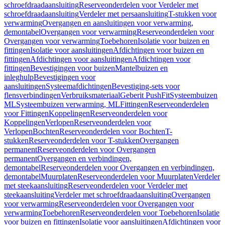
schroefdraadaansluiting
Reserveonderdelen voor Verdeler met
schroefdraadaansluiting
Verdeler met persaansluiting
T-stukken voor
verwarming
Overgangen en aansluitingen voor verwarming,
demontabel
Overgangen voor verwarming
Reserveonderdelen voor
Overgangen voor verwarming
Toebehoren
Isolatie voor buizen en
fittingen
Isolatie voor aansluitingen
Afdichtingen voor buizen en
fittingen
Afdichtingen voor aansluitingen
Afdichtingen voor
fittingen
Bevestigingen voor buizen
Mantelbuizen en
inleghulp
Bevestigingen voor
aansluitingen
Systeemafdichtingen
Bevestiging-sets voor
flensverbindingen
Verbruiksmateriaal
Geberit PushFit
Systeembuizen
ML
Systeembuizen verwarming, ML
Fittingen
Reserveonderdelen
voor Fittingen
Koppelingen
Reserveonderdelen voor
Koppelingen
Verlopen
Reserveonderdelen voor
Verlopen
Bochten
Reserveonderdelen voor Bochten
T-
stukken
Reserveonderdelen voor T-stukken
Overgangen
permanent
Reserveonderdelen voor Overgangen
permanent
Overgangen en verbindingen,
demontabel
Reserveonderdelen voor Overgangen en verbindingen,
demontabel
Muurplaten
Reserveonderdelen voor Muurplaten
Verdeler
met steekaansluiting
Reserveonderdelen voor Verdeler met
steekaansluiting
Verdeler met schroefdraadaansluiting
Overgangen
voor verwarming
Reserveonderdelen voor Overgangen voor
verwarming
Toebehoren
Reserveonderdelen voor Toebehoren
Isolatie
voor buizen en fittingen
Isolatie voor aansluitingen
Afdichtingen voor