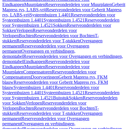
Eindkappen
Muurplaten
Reserveonderdelen voor Muurplaten
Geberit
Mapress rvs, LABS-vrij
Reserveonderdelen voor Geberit Mapress
rvs, LABS-vrij
Systeembuizen 1.4401
Reserveonderdelen voor
Systeembuizen 1.4401
Systeembuizen 1.4521
Reserveonderdelen
voor Systeembuizen 1.4521
Sokken
Reserveonderdelen voor
Sokken
Verlopen
Reserveonderdelen voor
Verlopen
Bochten
Reserveonderdelen voor Bochten
T-
stukken
Reserveonderdelen voor T-stukken
Overgangen
permanent
Reserveonderdelen voor Overgangen
permanent
Overgangen en verbindingen,
demontabel
Reserveonderdelen voor Overgangen en verbindingen,
demontabel
Eindkappen
Reserveonderdelen voor
Eindkappen
Muurplaten
Reserveonderdelen voor
Muurplaten
Compensatoren
Reserveonderdelen voor
Compensatoren
Doorvoeringen
Geberit Mapress rvs, FKM
blauw
Reserveonderdelen voor Geberit Mapress rvs, FKM
blauw
Systeembuizen 1.4401
Reserveonderdelen voor
Systeembuizen 1.4401
Systeembuizen 1.4521
Reserveonderdelen
voor Systeembuizen 1.4521
Buisstuk
Sokken
Reserveonderdelen
voor Sokken
Verlopen
Reserveonderdelen voor
Verlopen
Bochten
Reserveonderdelen voor Bochten
T-
stukken
Reserveonderdelen voor T-stukken
Overgangen
permanent
Reserveonderdelen voor Overgangen
permanent
Overgangen en verbindingen,
demontabel
Reserveonderdelen voor Overgangen en verbindingen,