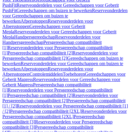
PushFit
Reserveonderdelen voor Gereedschappen voor Geberit
PushFit
Gereedschappen om buizen te bewerken
Reserveonderdelen
voor Gereedschappen om buizen te
bewerken
Afpersstoppen
Reserveonderdelen voor
Afpersstoppen
Gereedschappen voor Geberit
Mepla
Reserveonderdelen voor Gereedschappen voor Geberit
Mepla
Handpersgereedschap
Reserveonderdelen voor
Handpersgereedschap
Persgereedschap compatibiliteit
[1]
Reserveonderdelen voor Persgereedschap compatibiliteit
[1]
Persgereedschap compatibiliteit [2]
Reserveonderdelen voor
Persgereedschap compatibiliteit [2]
Gereedschappen om buizen te
bewerken
Reserveonderdelen voor Gereedschappen om buizen te
bewerken
Afpersstoppen
Reserveonderdelen voor
Afpersstoppen
Controlemiddelen
Toebehoren
Gereedschappen voor
Geberit Mapress
Reserveonderdelen voor Gereedschappen voor
Geberit Mapress
Persgereedschap compatibiliteit
[1]
Reserveonderdelen voor Persgereedschap compatibiliteit
[1]
Persgereedschap compatibiliteit [2]
Reserveonderdelen voor
Persgereedschap compatibiliteit [2]
Persgereedschap compatibiliteit
[1] / [2]
Reserveonderdelen voor Persgereedschap compatibiliteit [1]
/ [2]
Persgereedschap compatibiliteit [2XL]
Reserveonderdelen voor
Persgereedschap compatibiliteit [2XL]
Persgereedschap
compatibiliteit [3]
Reserveonderdelen voor Persgereedschap
compatibiliteit [3]
Persgereedschap compatibiliteit