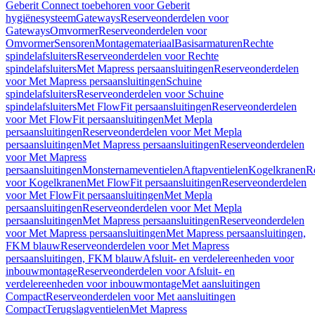
Geberit Connect toebehoren voor Geberit
hygiënesysteem
Gateways
Reserveonderdelen voor
Gateways
Omvormer
Reserveonderdelen voor
Omvormer
Sensoren
Montagemateriaal
Basisarmaturen
Rechte
spindelafsluiters
Reserveonderdelen voor Rechte
spindelafsluiters
Met Mapress persaansluitingen
Reserveonderdelen
voor Met Mapress persaansluitingen
Schuine
spindelafsluiters
Reserveonderdelen voor Schuine
spindelafsluiters
Met FlowFit persaansluitingen
Reserveonderdelen
voor Met FlowFit persaansluitingen
Met Mepla
persaansluitingen
Reserveonderdelen voor Met Mepla
persaansluitingen
Met Mapress persaansluitingen
Reserveonderdelen
voor Met Mapress
persaansluitingen
Monsternameventielen
Aftapventielen
Kogelkranen
R
voor Kogelkranen
Met FlowFit persaansluitingen
Reserveonderdelen
voor Met FlowFit persaansluitingen
Met Mepla
persaansluitingen
Reserveonderdelen voor Met Mepla
persaansluitingen
Met Mapress persaansluitingen
Reserveonderdelen
voor Met Mapress persaansluitingen
Met Mapress persaansluitingen,
FKM blauw
Reserveonderdelen voor Met Mapress
persaansluitingen, FKM blauw
Afsluit- en verdelereenheden voor
inbouwmontage
Reserveonderdelen voor Afsluit- en
verdelereenheden voor inbouwmontage
Met aansluitingen
Compact
Reserveonderdelen voor Met aansluitingen
Compact
Terugslagventielen
Met Mapress