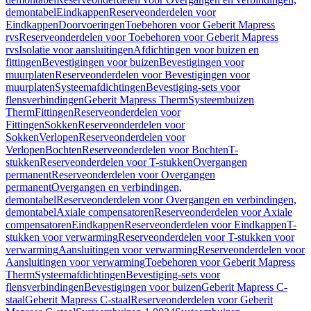
demontabel
Eindkappen
Reserveonderdelen voor
Eindkappen
Doorvoeringen
Toebehoren voor Geberit Mapress
rvs
Reserveonderdelen voor Toebehoren voor Geberit Mapress
rvs
Isolatie voor aansluitingen
Afdichtingen voor buizen en
fittingen
Bevestigingen voor buizen
Bevestigingen voor
muurplaten
Reserveonderdelen voor Bevestigingen voor
muurplaten
Systeemafdichtingen
Bevestiging-sets voor
flensverbindingen
Geberit Mapress Therm
Systeembuizen
Therm
Fittingen
Reserveonderdelen voor
Fittingen
Sokken
Reserveonderdelen voor
Sokken
Verlopen
Reserveonderdelen voor
Verlopen
Bochten
Reserveonderdelen voor Bochten
T-
stukken
Reserveonderdelen voor T-stukken
Overgangen
permanent
Reserveonderdelen voor Overgangen
permanent
Overgangen en verbindingen,
demontabel
Reserveonderdelen voor Overgangen en verbindingen,
demontabel
Axiale compensatoren
Reserveonderdelen voor Axiale
compensatoren
Eindkappen
Reserveonderdelen voor Eindkappen
T-
stukken voor verwarming
Reserveonderdelen voor T-stukken voor
verwarming
Aansluitingen voor verwarming
Reserveonderdelen voor
Aansluitingen voor verwarming
Toebehoren voor Geberit Mapress
Therm
Systeemafdichtingen
Bevestiging-sets voor
flensverbindingen
Bevestigingen voor buizen
Geberit Mapress C-
staal
Geberit Mapress C-staal
Reserveonderdelen voor Geberit