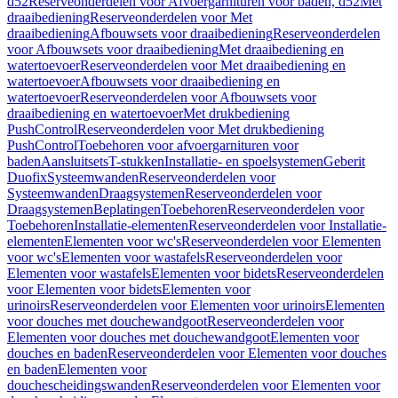
d52
Reserveonderdelen voor Afvoergarnituren voor baden, d52
Met
draaibediening
Reserveonderdelen voor Met
draaibediening
Afbouwsets voor draaibediening
Reserveonderdelen
voor Afbouwsets voor draaibediening
Met draaibediening en
watertoevoer
Reserveonderdelen voor Met draaibediening en
watertoevoer
Afbouwsets voor draaibediening en
watertoevoer
Reserveonderdelen voor Afbouwsets voor
draaibediening en watertoevoer
Met drukbediening
PushControl
Reserveonderdelen voor Met drukbediening
PushControl
Toebehoren voor afvoergarnituren voor
baden
Aansluitsets
T-stukken
Installatie- en spoelsystemen
Geberit
Duofix
Systeemwanden
Reserveonderdelen voor
Systeemwanden
Draagsystemen
Reserveonderdelen voor
Draagsystemen
Beplatingen
Toebehoren
Reserveonderdelen voor
Toebehoren
Installatie-elementen
Reserveonderdelen voor Installatie-
elementen
Elementen voor wc's
Reserveonderdelen voor Elementen
voor wc's
Elementen voor wastafels
Reserveonderdelen voor
Elementen voor wastafels
Elementen voor bidets
Reserveonderdelen
voor Elementen voor bidets
Elementen voor
urinoirs
Reserveonderdelen voor Elementen voor urinoirs
Elementen
voor douches met douchewandgoot
Reserveonderdelen voor
Elementen voor douches met douchewandgoot
Elementen voor
douches en baden
Reserveonderdelen voor Elementen voor douches
en baden
Elementen voor
douchescheidingswanden
Reserveonderdelen voor Elementen voor