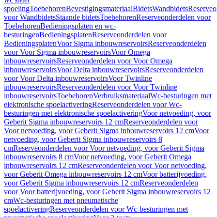
spoeling
Toebehoren
Bevestigingsmateriaal
Bidets
Wandbidets
Reserveo
voor Wandbidets
Staande bidets
Toebehoren
Reserveonderdelen voor
Toebehoren
Bedieningsplaten en wc-
besturingen
Bedieningsplaten
Reserveonderdelen voor
Bedieningsplaten
Voor Sigma inbouwreservoirs
Reserveonderdelen
voor Voor Sigma inbouwreservoirs
Voor Omega
inbouwreservoirs
Reserveonderdelen voor Voor Omega
inbouwreservoirs
Voor Delta inbouwreservoirs
Reserveonderdelen
voor Voor Delta inbouwreservoirs
Voor Twinline
inbouwreservoirs
Reserveonderdelen voor Voor Twinline
inbouwreservoirs
Toebehoren
Verbruiksmateriaal
Wc-besturingen met
elektronische spoelactivering
Reserveonderdelen voor Wc-
besturingen met elektronische spoelactivering
Voor netvoeding, voor
Geberit Sigma inbouwreservoirs 12 cm
Reserveonderdelen voor
Voor netvoeding, voor Geberit Sigma inbouwreservoirs 12 cm
Voor
netvoeding, voor Geberit Sigma inbouwreservoirs 8
cm
Reserveonderdelen voor Voor netvoeding, voor Geberit Sigma
inbouwreservoirs 8 cm
Voor netvoeding, voor Geberit Omega
inbouwreservoirs 12 cm
Reserveonderdelen voor Voor netvoeding,
voor Geberit Omega inbouwreservoirs 12 cm
Voor batterijvoeding,
voor Geberit Sigma inbouwreservoirs 12 cm
Reserveonderdelen
voor Voor batterijvoeding, voor Geberit Sigma inbouwreservoirs 12
cm
Wc-besturingen met pneumatische
spoelactivering
Reserveonderdelen voor Wc-besturingen met