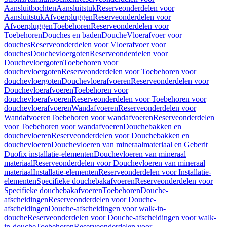
Aansluitbochten
Aansluitstuk
Reserveonderdelen voor
Aansluitstuk
Afvoerpluggen
Reserveonderdelen voor
Afvoerpluggen
Toebehoren
Reserveonderdelen voor
Toebehoren
Douches en baden
Douche
Vloerafvoer voor
douches
Reserveonderdelen voor Vloerafvoer voor
douches
Douchevloergoten
Reserveonderdelen voor
Douchevloergoten
Toebehoren voor
douchevloergoten
Reserveonderdelen voor Toebehoren voor
douchevloergoten
Douchevloerafvoeren
Reserveonderdelen voor
Douchevloerafvoeren
Toebehoren voor
douchevloerafvoeren
Reserveonderdelen voor Toebehoren voor
douchevloerafvoeren
Wandafvoeren
Reserveonderdelen voor
Wandafvoeren
Toebehoren voor wandafvoeren
Reserveonderdelen
voor Toebehoren voor wandafvoeren
Douchebakken en
douchevloeren
Reserveonderdelen voor Douchebakken en
douchevloeren
Douchevloeren van mineraalmateriaal en Geberit
Duofix installatie-elementen
Douchevloeren van mineraal
materiaal
Reserveonderdelen voor Douchevloeren van mineraal
materiaal
Installatie-elementen
Reserveonderdelen voor Installatie-
elementen
Specifieke douchebakafvoeren
Reserveonderdelen voor
Specifieke douchebakafvoeren
Toebehoren
Douche-
afscheidingen
Reserveonderdelen voor Douche-
afscheidingen
Douche-afscheidingen voor walk-in-
douche
Reserveonderdelen voor Douche-afscheidingen voor walk-
in-douche
Toebehoren
Reserveonderdelen voor