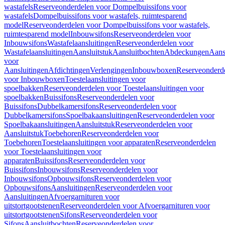
wastafels
Reserveonderdelen voor Dompelbuissifons voor
wastafels
Dompelbuissifons voor wastafels, ruimtesparend
model
Reserveonderdelen voor Dompelbuissifons voor wastafels,
ruimtesparend model
Inbouwsifons
Reserveonderdelen voor
Inbouwsifons
Wastafelaansluitingen
Reserveonderdelen voor
Wastafelaansluitingen
Aansluitstuk
Aansluitbochten
Abdeckungen
Aans
voor
Aansluitingen
Afdichtingen
Verlengingen
Inbouwboxen
Reserveonderd
voor Inbouwboxen
Toestelaansluitingen voor
spoelbakken
Reserveonderdelen voor Toestelaansluitingen voor
spoelbakken
Buissifons
Reserveonderdelen voor
Buissifons
Dubbelkamersifons
Reserveonderdelen voor
Dubbelkamersifons
Spoelbakaansluitingen
Reserveonderdelen voor
Spoelbakaansluitingen
Aansluitstuk
Reserveonderdelen voor
Aansluitstuk
Toebehoren
Reserveonderdelen voor
Toebehoren
Toestelaansluitingen voor apparaten
Reserveonderdelen
voor Toestelaansluitingen voor
apparaten
Buissifons
Reserveonderdelen voor
Buissifons
Inbouwsifons
Reserveonderdelen voor
Inbouwsifons
Opbouwsifons
Reserveonderdelen voor
Opbouwsifons
Aansluitingen
Reserveonderdelen voor
Aansluitingen
Afvoergarnituren voor
uitstortgootstenen
Reserveonderdelen voor Afvoergarnituren voor
uitstortgootstenen
Sifons
Reserveonderdelen voor
Sifons
Aansluitbochten
Reserveonderdelen voor