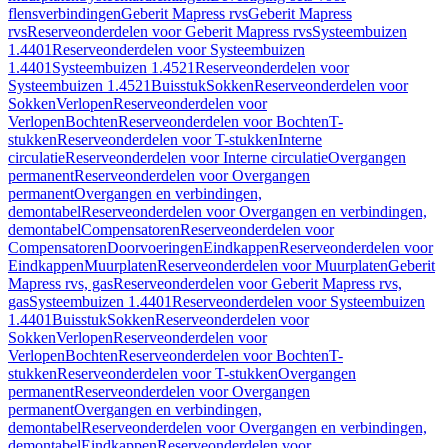
flensverbindingen
Geberit Mapress rvs
Geberit Mapress
rvs
Reserveonderdelen voor Geberit Mapress rvs
Systeembuizen
1.4401
Reserveonderdelen voor Systeembuizen
1.4401
Systeembuizen 1.4521
Reserveonderdelen voor
Systeembuizen 1.4521
Buisstuk
Sokken
Reserveonderdelen voor
Sokken
Verlopen
Reserveonderdelen voor
Verlopen
Bochten
Reserveonderdelen voor Bochten
T-
stukken
Reserveonderdelen voor T-stukken
Interne
circulatie
Reserveonderdelen voor Interne circulatie
Overgangen
permanent
Reserveonderdelen voor Overgangen
permanent
Overgangen en verbindingen,
demontabel
Reserveonderdelen voor Overgangen en verbindingen,
demontabel
Compensatoren
Reserveonderdelen voor
Compensatoren
Doorvoeringen
Eindkappen
Reserveonderdelen voor
Eindkappen
Muurplaten
Reserveonderdelen voor Muurplaten
Geberit
Mapress rvs, gas
Reserveonderdelen voor Geberit Mapress rvs,
gas
Systeembuizen 1.4401
Reserveonderdelen voor Systeembuizen
1.4401
Buisstuk
Sokken
Reserveonderdelen voor
Sokken
Verlopen
Reserveonderdelen voor
Verlopen
Bochten
Reserveonderdelen voor Bochten
T-
stukken
Reserveonderdelen voor T-stukken
Overgangen
permanent
Reserveonderdelen voor Overgangen
permanent
Overgangen en verbindingen,
demontabel
Reserveonderdelen voor Overgangen en verbindingen,
demontabel
Eindkappen
Reserveonderdelen voor