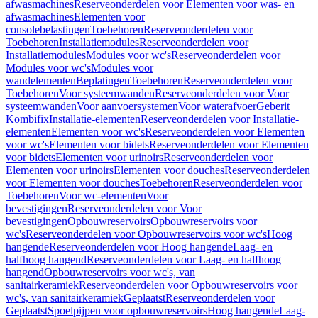
afwasmachines
Reserveonderdelen voor Elementen voor was- en
afwasmachines
Elementen voor
consolebelastingen
Toebehoren
Reserveonderdelen voor
Toebehoren
Installatiemodules
Reserveonderdelen voor
Installatiemodules
Modules voor wc's
Reserveonderdelen voor
Modules voor wc's
Modules voor
wandelementen
Beplatingen
Toebehoren
Reserveonderdelen voor
Toebehoren
Voor systeemwanden
Reserveonderdelen voor Voor
systeemwanden
Voor aanvoersystemen
Voor waterafvoer
Geberit
Kombifix
Installatie-elementen
Reserveonderdelen voor Installatie-
elementen
Elementen voor wc's
Reserveonderdelen voor Elementen
voor wc's
Elementen voor bidets
Reserveonderdelen voor Elementen
voor bidets
Elementen voor urinoirs
Reserveonderdelen voor
Elementen voor urinoirs
Elementen voor douches
Reserveonderdelen
voor Elementen voor douches
Toebehoren
Reserveonderdelen voor
Toebehoren
Voor wc-elementen
Voor
bevestigingen
Reserveonderdelen voor Voor
bevestigingen
Opbouwreservoirs
Opbouwreservoirs voor
wc's
Reserveonderdelen voor Opbouwreservoirs voor wc's
Hoog
hangende
Reserveonderdelen voor Hoog hangende
Laag- en
halfhoog hangend
Reserveonderdelen voor Laag- en halfhoog
hangend
Opbouwreservoirs voor wc's, van
sanitairkeramiek
Reserveonderdelen voor Opbouwreservoirs voor
wc's, van sanitairkeramiek
Geplaatst
Reserveonderdelen voor
Geplaatst
Spoelpijpen voor opbouwreservoirs
Hoog hangende
Laag-