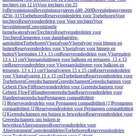
trechters t/m 12 l/s
Voor trechters t/m 25
l/s
Bevestigingen
Bevestigingssysteem d40–200
Bevestigingssysteem
d250–315
Toebehoren
Reserveonderdelen voor Toebehoren
Voor
trechters
Reserveonderdelen voor Voor trechters
Voor
bevestigingen
Conventionele
hemelwaterafvoer
Trechters
Reserveonderdelen voor
Trechters
Elementen voor dampbarrière-
aansluiting
Toebehoren
Vloerafvoer
Vloerafvoer voor binnen en
buiten
Reserveonderdelen voor Vloerafvoer voor binnen en
buiten
Vloerputten 13 x 13 cm
Reserveonderdelen voor Vloerputten
13 x 13 cm
Vloeraansluitingen voor balkons en terrassen, 13 x 13
cm
Reserveonderdelen voor Vloeraansluitingen voor balkons en
terrassen, 13 x 13 cm
Vloerafvoeren 15 x 15 cm
Reserveonderdelen
voor Vloerafvoeren 15 x 15 cm
Toebehoren
Reserveonderdelen voor
Toebehoren
Gereedschappen
Gereedschappen
Gereedschappen voor
Geberit FlowFit
Reserveonderdelen voor Gereedschappen voor
Geberit FlowFit
Handpersgereedschap
Reserveonderdelen voor
Handpersgereedschap
Perstangen compatibiliteit
[1]
Reserveonderdelen voor Perstangen compatibiliteit [1]
Perstangen
compatibiliteit [2]
Reserveonderdelen voor Perstangen compatibiliteit
[2]
Gereedschappen om buizen te bewerken
Reserveonderdelen voor
Gereedschappen om buizen te
bewerken
Afpersstoppen
Reserveonderdelen voor
Afpersstoppen
Controlemiddelen
Toebehoren
Reserveonderdelen
voor Toebehoren
Gereedschappen voor Geberit