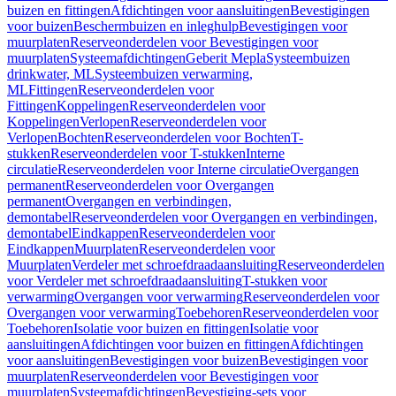
buizen en fittingen
Afdichtingen voor aansluitingen
Bevestigingen
voor buizen
Beschermbuizen en inleghulp
Bevestigingen voor
muurplaten
Reserveonderdelen voor Bevestigingen voor
muurplaten
Systeemafdichtingen
Geberit Mepla
Systeembuizen
drinkwater, ML
Systeembuizen verwarming,
ML
Fittingen
Reserveonderdelen voor
Fittingen
Koppelingen
Reserveonderdelen voor
Koppelingen
Verlopen
Reserveonderdelen voor
Verlopen
Bochten
Reserveonderdelen voor Bochten
T-
stukken
Reserveonderdelen voor T-stukken
Interne
circulatie
Reserveonderdelen voor Interne circulatie
Overgangen
permanent
Reserveonderdelen voor Overgangen
permanent
Overgangen en verbindingen,
demontabel
Reserveonderdelen voor Overgangen en verbindingen,
demontabel
Eindkappen
Reserveonderdelen voor
Eindkappen
Muurplaten
Reserveonderdelen voor
Muurplaten
Verdeler met schroefdraadaansluiting
Reserveonderdelen
voor Verdeler met schroefdraadaansluiting
T-stukken voor
verwarming
Overgangen voor verwarming
Reserveonderdelen voor
Overgangen voor verwarming
Toebehoren
Reserveonderdelen voor
Toebehoren
Isolatie voor buizen en fittingen
Isolatie voor
aansluitingen
Afdichtingen voor buizen en fittingen
Afdichtingen
voor aansluitingen
Bevestigingen voor buizen
Bevestigingen voor
muurplaten
Reserveonderdelen voor Bevestigingen voor
muurplaten
Systeemafdichtingen
Bevestiging-sets voor