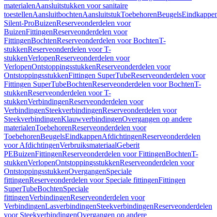
materialen
Aansluitstukken voor sanitaire
toestellen
Aansluitbochten
Aansluitstuk
Toebehoren
Beugels
Eindkappe
Silent-Pro
Buizen
Reserveonderdelen voor
Buizen
Fittingen
Reserveonderdelen voor
Fittingen
Bochten
Reserveonderdelen voor Bochten
T-
stukken
Reserveonderdelen voor T-
stukken
Verlopen
Reserveonderdelen voor
Verlopen
Ontstoppingsstukken
Reserveonderdelen voor
Ontstoppingsstukken
Fittingen SuperTube
Reserveonderdelen voor
Fittingen SuperTube
Bochten
Reserveonderdelen voor Bochten
T-
stukken
Reserveonderdelen voor T-
stukken
Verbindingen
Reserveonderdelen voor
Verbindingen
Steekverbindingen
Reserveonderdelen voor
Steekverbindingen
Klauwverbindingen
Overgangen op andere
materialen
Toebehoren
Reserveonderdelen voor
Toebehoren
Beugels
Eindkappen
Afdichtingen
Reserveonderdelen
voor Afdichtingen
Verbruiksmateriaal
Geberit
PE
Buizen
Fittingen
Reserveonderdelen voor Fittingen
Bochten
T-
stukken
Verlopen
Ontstoppingsstukken
Reserveonderdelen voor
Ontstoppingsstukken
Overgangen
Speciale
fittingen
Reserveonderdelen voor Speciale fittingen
Fittingen
SuperTube
Bochten
Speciale
fittingen
Verbindingen
Reserveonderdelen voor
Verbindingen
Lasverbindingen
Steekverbindingen
Reserveonderdelen
voor Steekverbindingen
Overgangen op andere