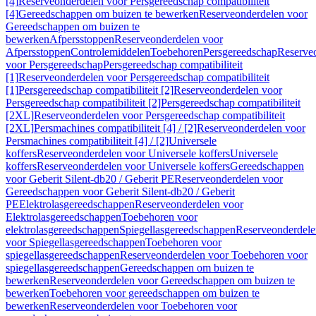
[4]
Reserveonderdelen voor Persgereedschap compatibiliteit
[4]
Gereedschappen om buizen te bewerken
Reserveonderdelen voor
Gereedschappen om buizen te
bewerken
Afpersstoppen
Reserveonderdelen voor
Afpersstoppen
Controlemiddelen
Toebehoren
Persgereedschap
Reserve
voor Persgereedschap
Persgereedschap compatibiliteit
[1]
Reserveonderdelen voor Persgereedschap compatibiliteit
[1]
Persgereedschap compatibiliteit [2]
Reserveonderdelen voor
Persgereedschap compatibiliteit [2]
Persgereedschap compatibiliteit
[2XL]
Reserveonderdelen voor Persgereedschap compatibiliteit
[2XL]
Persmachines compatibiliteit [4] / [2]
Reserveonderdelen voor
Persmachines compatibiliteit [4] / [2]
Universele
koffers
Reserveonderdelen voor Universele koffers
Universele
koffers
Reserveonderdelen voor Universele koffers
Gereedschappen
voor Geberit Silent-db20 / Geberit PE
Reserveonderdelen voor
Gereedschappen voor Geberit Silent-db20 / Geberit
PE
Elektrolasgereedschappen
Reserveonderdelen voor
Elektrolasgereedschappen
Toebehoren voor
elektrolasgereedschappen
Spiegellasgereedschappen
Reserveonderdele
voor Spiegellasgereedschappen
Toebehoren voor
spiegellasgereedschappen
Reserveonderdelen voor Toebehoren voor
spiegellasgereedschappen
Gereedschappen om buizen te
bewerken
Reserveonderdelen voor Gereedschappen om buizen te
bewerken
Toebehoren voor gereedschappen om buizen te
bewerken
Reserveonderdelen voor Toebehoren voor