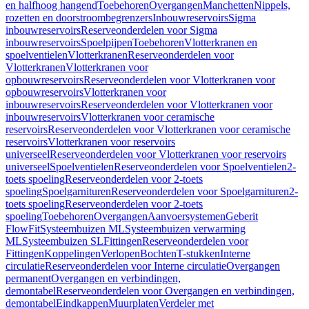
en halfhoog hangend
Toebehoren
Overgangen
Manchetten
Nippels,
rozetten en doorstroombegrenzers
Inbouwreservoirs
Sigma
inbouwreservoirs
Reserveonderdelen voor Sigma
inbouwreservoirs
Spoelpijpen
Toebehoren
Vlotterkranen en
spoelventielen
Vlotterkranen
Reserveonderdelen voor
Vlotterkranen
Vlotterkranen voor
opbouwreservoirs
Reserveonderdelen voor Vlotterkranen voor
opbouwreservoirs
Vlotterkranen voor
inbouwreservoirs
Reserveonderdelen voor Vlotterkranen voor
inbouwreservoirs
Vlotterkranen voor ceramische
reservoirs
Reserveonderdelen voor Vlotterkranen voor ceramische
reservoirs
Vlotterkranen voor reservoirs
universeel
Reserveonderdelen voor Vlotterkranen voor reservoirs
universeel
Spoelventielen
Reserveonderdelen voor Spoelventielen
2-
toets spoeling
Reserveonderdelen voor 2-toets
spoeling
Spoelgarnituren
Reserveonderdelen voor Spoelgarnituren
2-
toets spoeling
Reserveonderdelen voor 2-toets
spoeling
Toebehoren
Overgangen
Aanvoersystemen
Geberit
FlowFit
Systeembuizen ML
Systeembuizen verwarming
ML
Systeembuizen SL
Fittingen
Reserveonderdelen voor
Fittingen
Koppelingen
Verlopen
Bochten
T-stukken
Interne
circulatie
Reserveonderdelen voor Interne circulatie
Overgangen
permanent
Overgangen en verbindingen,
demontabel
Reserveonderdelen voor Overgangen en verbindingen,
demontabel
Eindkappen
Muurplaten
Verdeler met