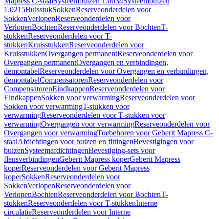
Mapress C-staal
Systeembuizen 1.0034
Systeembuizen
1.0215
Buisstuk
Sokken
Reserveonderdelen voor
Sokken
Verlopen
Reserveonderdelen voor
Verlopen
Bochten
Reserveonderdelen voor Bochten
T-
stukken
Reserveonderdelen voor T-
stukken
Kruisstukken
Reserveonderdelen voor
Kruisstukken
Overgangen permanent
Reserveonderdelen voor
Overgangen permanent
Overgangen en verbindingen,
demontabel
Reserveonderdelen voor Overgangen en verbindingen,
demontabel
Compensatoren
Reserveonderdelen voor
Compensatoren
Eindkappen
Reserveonderdelen voor
Eindkappen
Sokken voor verwarming
Reserveonderdelen voor
Sokken voor verwarming
T-stukken voor
verwarming
Reserveonderdelen voor T-stukken voor
verwarming
Overgangen voor verwarming
Reserveonderdelen voor
Overgangen voor verwarming
Toebehoren voor Geberit Mapress C-
staal
Afdichtingen voor buizen en fittingen
Bevestigingen voor
buizen
Systeemafdichtingen
Bevestiging-sets voor
flensverbindingen
Geberit Mapress koper
Geberit Mapress
koper
Reserveonderdelen voor Geberit Mapress
koper
Sokken
Reserveonderdelen voor
Sokken
Verlopen
Reserveonderdelen voor
Verlopen
Bochten
Reserveonderdelen voor Bochten
T-
stukken
Reserveonderdelen voor T-stukken
Interne
circulatie
Reserveonderdelen voor Interne