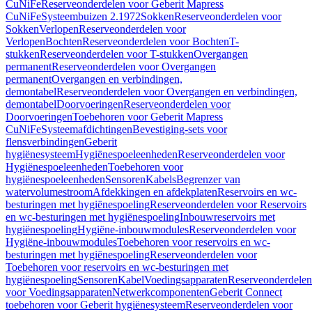
CuNiFe
Reserveonderdelen voor Geberit Mapress
CuNiFe
Systeembuizen 2.1972
Sokken
Reserveonderdelen voor
Sokken
Verlopen
Reserveonderdelen voor
Verlopen
Bochten
Reserveonderdelen voor Bochten
T-
stukken
Reserveonderdelen voor T-stukken
Overgangen
permanent
Reserveonderdelen voor Overgangen
permanent
Overgangen en verbindingen,
demontabel
Reserveonderdelen voor Overgangen en verbindingen,
demontabel
Doorvoeringen
Reserveonderdelen voor
Doorvoeringen
Toebehoren voor Geberit Mapress
CuNiFe
Systeemafdichtingen
Bevestiging-sets voor
flensverbindingen
Geberit
hygiënesysteem
Hygiënespoeleenheden
Reserveonderdelen voor
Hygiënespoeleenheden
Toebehoren voor
hygiënespoeleenheden
Sensoren
Kabels
Begrenzer van
watervolumestroom
Afdekkingen en afdekplaten
Reservoirs en wc-
besturingen met hygiënespoeling
Reserveonderdelen voor Reservoirs
en wc-besturingen met hygiënespoeling
Inbouwreservoirs met
hygiënespoeling
Hygiëne-inbouwmodules
Reserveonderdelen voor
Hygiëne-inbouwmodules
Toebehoren voor reservoirs en wc-
besturingen met hygiënespoeling
Reserveonderdelen voor
Toebehoren voor reservoirs en wc-besturingen met
hygiënespoeling
Sensoren
Kabel
Voedingsapparaten
Reserveonderdelen
voor Voedingsapparaten
Netwerkcomponenten
Geberit Connect
toebehoren voor Geberit hygiënesysteem
Reserveonderdelen voor