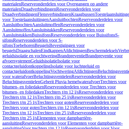
materialen
Reserveonderdelen voor Overgangen op andere
materialen
Draadverbindingen
Reserveonderdelen voor
Draadverbindingen
Flensverbindingen
Kraagbussen
Toestelaansluiting
voor Toestelaansluitingen
Aansluitbochten
Reserveonderdelen voor
Aansluitbochten
Aansluitmoffen
Reserveonderdelen voor
Aansluitmoffen
Aansluitstukken
Reserveonderdelen voor
Aansluitstukken
Buissifons
Reserveonderdelen voor Buissifons
S-
sifons
Reserveonderdelen voor S-
sifons
Toebehoren
Beugels
Bevestigingen voor
beugels
Draagschalen
Eindkappen
Afdichtingen
Beschermdeksels
Verbr
geluidsisolatie en vochtwering
Brandpreventie
Brandpreventie voor
afvoersystemen
Geluidsisolatie
Isolatie voor
contactgeluidontkoppeling
Isolatie voor luchtgeluid en
contactgeluidontkoppeling
Vochtwering
Afdichtingen
Beluchtingsventi
voor waterafvoer
Beluchtingsventielen
Reserveonderdelen voor
Beluchtingsventielen
Geberit Pluvia hemelwaterafvoer
Trechters voor
bitumen- en foliedaken
Reserveonderdelen voor Trechters voor
bitumen- en foliedaken
Trechters t/m 12 l/s
Reserveonderdelen voor
Trechters t/m 12 l/s
Trechters t/m 25 l/s
Reserveonderdelen voor
Trechters t/m 25 l/s
Trechters voor goten
Reserveonderdelen voor
Trechters voor goten
Trechters t/m 12 l/s
Reserveonderdelen voor
Trechters t/m 12 l/s
Trechters t/m 25 l/s
Reserveonderdelen voor
Trechters t/m 25 l/s
Elementen voor dampbarrière-
aansluiting
Reserveonderdelen voor Elementen voor dampbarrière-
aansluiting
Voor trechters t/m 12 l/s
Reserveonderdelen voor Voor