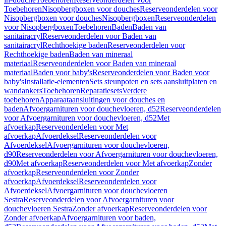
Toebehoren
Nisopbergboxen voor douches
Reserveonderdelen voor
Nisopbergboxen voor douches
Nisopbergboxen
Reserveonderdelen
voor Nisopbergboxen
Toebehoren
Baden
Baden van
sanitairacryl
Reserveonderdelen voor Baden van
sanitairacryl
Rechthoekige baden
Reserveonderdelen voor
Rechthoekige baden
Baden van mineraal
materiaal
Reserveonderdelen voor Baden van mineraal
materiaal
Baden voor baby's
Reserveonderdelen voor Baden voor
baby's
Installatie-elementen
Sets steunpoten en sets aansluitplaten en
wandankers
Toebehoren
Reparatiesets
Verdere
toebehoren
Apparaataansluitingen voor douches en
baden
Afvoergarnituren voor douchevloeren, d52
Reserveonderdelen
voor Afvoergarnituren voor douchevloeren, d52
Met
afvoerkap
Reserveonderdelen voor Met
afvoerkap
Afvoerdeksel
Reserveonderdelen voor
Afvoerdeksel
Afvoergarnituren voor douchevloeren,
d90
Reserveonderdelen voor Afvoergarnituren voor douchevloeren,
d90
Met afvoerkap
Reserveonderdelen voor Met afvoerkap
Zonder
afvoerkap
Reserveonderdelen voor Zonder
afvoerkap
Afvoerdeksel
Reserveonderdelen voor
Afvoerdeksel
Afvoergarnituren voor douchevloeren
Sestra
Reserveonderdelen voor Afvoergarnituren voor
douchevloeren Sestra
Zonder afvoerkap
Reserveonderdelen voor
Zonder afvoerkap
Afvoergarnituren voor baden,