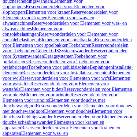
douchescheidingswanden
Elementen voor
slophoppers
Reserveonderdelen voor Elementen voor
slophoppers
Elementen voor kranen
Reserveonderdelen voor
Elementen voor kranen
Elementen voor was- en
afwasmachines
Reserveonderdelen voor Elementen voor was- en
afwasmachines
Elementen voor
consolebelastingen
Reserveonderdelen voor Elementen voor
consolebelastingen
Elementen voor spoelbakken
Reserveonderdelen
voor Elementen voor spoelbakken
Toebehoren
Reserveonderdelen
voor Toebehoren
Geberit GIS
Systeemwanden
Reserveonderdelen
voor Systeemwanden
Draagsystemen
Toebehoren voor
prefabricages
Reserveonderdelen voor Toebehoren voor
prefabricages
Toebehoren voor geluidsisolatie
Beplatingen
Installatie-
elementen
Reserveonderdelen voor Installatie-elementen
Elementen
voor wc's
Reserveonderdelen voor Elementen voor wc's
Elementen
voor wastafels
Reserveonderdelen voor Elementen voor
wastafels
Elementen voor bidets
Reserveonderdelen voor Elementen
voor bidets
Elementen voor urinoirs
Reserveonderdelen voor
Elementen voor urinoirs
Elementen voor douches met
douchewandgoot
Reserveonderdelen voor Elementen voor douches
met douchewandgoot
Elementen voor douches
Elementen voor
douche-scheidingswanden
Reserveonderdelen voor Elementen voor
douche-scheidingswanden
Elementen voor kranen en
apparaten
Reserveonderdelen voor Elementen voor kranen en
apparaten
Elementen voor was- en