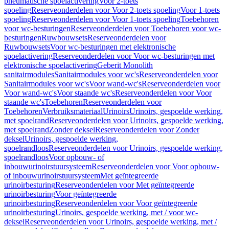
pneumatische spoelactivering
Voor 2-toets
spoeling
Reserveonderdelen voor Voor 2-toets spoeling
Voor 1-toets
spoeling
Reserveonderdelen voor Voor 1-toets spoeling
Toebehoren
voor wc-besturingen
Reserveonderdelen voor Toebehoren voor wc-
besturingen
Ruwbouwsets
Reserveonderdelen voor
Ruwbouwsets
Voor wc-besturingen met elektronische
spoelactivering
Reserveonderdelen voor Voor wc-besturingen met
elektronische spoelactivering
Geberit Monolith
sanitairmodules
Sanitairmodules voor wc's
Reserveonderdelen voor
Sanitairmodules voor wc's
Voor wand-wc's
Reserveonderdelen voor
Voor wand-wc's
Voor staande wc's
Reserveonderdelen voor Voor
staande wc's
Toebehoren
Reserveonderdelen voor
Toebehoren
Verbruiksmateriaal
Urinoirs
Urinoirs, gespoelde werking,
met spoelrand
Reserveonderdelen voor Urinoirs, gespoelde werking,
met spoelrand
Zonder deksel
Reserveonderdelen voor Zonder
deksel
Urinoirs, gespoelde werking,
spoelrandloos
Reserveonderdelen voor Urinoirs, gespoelde werking,
spoelrandloos
Voor opbouw- of
inbouwurinoirstuursysteem
Reserveonderdelen voor Voor opbouw-
of inbouwurinoirstuursysteem
Met geïntegreerde
urinoirbesturing
Reserveonderdelen voor Met geïntegreerde
urinoirbesturing
Voor geïntegreerde
urinoirbesturing
Reserveonderdelen voor Voor geïntegreerde
urinoirbesturing
Urinoirs, gespoelde werking, met / voor wc-
deksel
Reserveonderdelen voor Urinoirs, gespoelde werking, met /