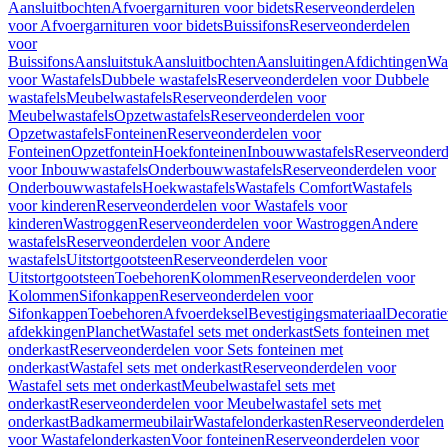
Aansluitbochten
Afvoergarnituren voor bidets
Reserveonderdelen
voor Afvoergarnituren voor bidets
Buissifons
Reserveonderdelen
voor
Buissifons
Aansluitstuk
Aansluitbochten
Aansluitingen
Afdichtingen
Was
voor Wastafels
Dubbele wastafels
Reserveonderdelen voor Dubbele
wastafels
Meubelwastafels
Reserveonderdelen voor
Meubelwastafels
Opzetwastafels
Reserveonderdelen voor
Opzetwastafels
Fonteinen
Reserveonderdelen voor
Fonteinen
Opzetfontein
Hoekfonteinen
Inbouwwastafels
Reserveonderd
voor Inbouwwastafels
Onderbouwwastafels
Reserveonderdelen voor
Onderbouwwastafels
Hoekwastafels
Wastafels Comfort
Wastafels
voor kinderen
Reserveonderdelen voor Wastafels voor
kinderen
Wastroggen
Reserveonderdelen voor Wastroggen
Andere
wastafels
Reserveonderdelen voor Andere
wastafels
Uitstortgootsteen
Reserveonderdelen voor
Uitstortgootsteen
Toebehoren
Kolommen
Reserveonderdelen voor
Kolommen
Sifonkappen
Reserveonderdelen voor
Sifonkappen
Toebehoren
Afvoerdeksel
Bevestigingsmateriaal
Decorati
afdekkingen
Planchet
Wastafel sets met onderkast
Sets fonteinen met
onderkast
Reserveonderdelen voor Sets fonteinen met
onderkast
Wastafel sets met onderkast
Reserveonderdelen voor
Wastafel sets met onderkast
Meubelwastafel sets met
onderkast
Reserveonderdelen voor Meubelwastafel sets met
onderkast
Badkamermeubilair
Wastafelonderkasten
Reserveonderdelen
voor Wastafelonderkasten
Voor fonteinen
Reserveonderdelen voor