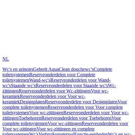
NL
Wc's en urinoirs
Geberit AquaClean douchewc’s
Complete
toiletsystemen
Reserveonderdelen voor Complete
toiletsystemen
Wand-wc's
Reserveonderdelen voor Wand-
wc's
Staande wc's
Reserveonderdelen voor Staande wc's
Wc-
zittingen
Reserveonderdelen voor Wc-zittingen
Voor wc-
keramiek
Reserveonderdelen voor Voor wc-
keramiek
Designplaten
Reserveonderdelen voor Designplaten
Voor
complete toiletsystemen
Reserveonderdelen voor Voor complete
toiletsystemen
Voor wc-zittingen
Reserveonderdelen voor Voor wc-
zittingen
Toebehoren
Reserveonderdelen voor Toebehoren
Voor
complete toiletsystemen
Voor wc-zittingen
Reserveonderdelen voor
Voor wc-zittingen
Voor wc-zittingen en complete
toiletsystemen
Wc's
Verbruiksmateriaal
Functie-eenheden
Wc's en wc-