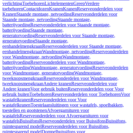
verlichting
Toebehoren
Lichtelementen
Greep
Verdere
toebehoren
Contactdozen
Kranen
Kranen
Reserveonderdelen voor
Kranen
Staande montage, netvoeding
Reserveonderdelen voor
Staande montage, netvoeding
Staande montage,
batterijvoeding
Reserveonderdelen voor Staande montage,
batterijvoeding
Staande montage,
generatorvoeding
Reserveonderdelen voor Staande montage,
generatorvoeding
Staande montage,
eenhandelmengkraan
Reserveonderdelen voor Staande montage,
eenhandelmengkraan
Wandmontage, netvoeding
Reserveonderdelen
voor Wandmontage, netvoeding
Wandmontage,
batterijvoeding
Reserveonderdelen voor Wandmontage,
batterijvoeding
Wandmontage, generatorvoeding
Reserveonderdelen
voor Wandmontage, generatorvoeding
Wandmontage,
tweeknopsmengkraan
Reserveonderdelen voor Wandmontage,
tweeknopsmengkraan
Andere kranen
Reserveonderdelen voor
Andere kranen
Voor gebruik buiten
Reserveonderdelen voor Voor
gebruik buiten
Toebehoren
Reserveonderdelen voor Toebehoren
Voor
wastafelkranen
Reserveonderdelen voor Voor
wastafelkranen
Toestelaansluitingen voor wastafels, spoelbakken,
toestellen en gootstenen
Afvoergarnituren voor
wastafels
Reserveonderdelen voor Afvoergarnituren voor
wastafels
Buissifons
Reserveonderdelen voor Buissifons
Buissifons,
ruimtesparend model
Reserveonderdelen voor Buissifons,
ruimtesparend model
Dompelbuissifons voor