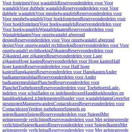
Voor fonteinen
Voor wastafels
Reserveonderdelen voor Voor
wastafels
Voor dubbele wastafels
Reserveonderdelen voor Voor
dubbele wastafels
Voor meubelwastafels
Reserveonderdelen voor
Voor meubelwastafels
Voor hoekfonteinen
Reserveonderdelen voor
Voor hoekfonteinen
Voor hoekwastafels
Reserveonderdelen voor
Voor hoekwastafels
Wastafelplaaten
Reserveonderdelen voor
Wastafelplaaten
Voor opzetwastafel afgerond
design
Reserveonderdelen voor Voor opzetwastafel afgerond
design
Voor opzetwastafel rechthoekig
Reserveonderdelen voor Voor
opzetwastafel rechthoekig
Zijkasten
Reserveonderdelen voor
Zijkasten
Lage zijkasten
Reserveonderdelen voor Lage
zijkasten
Hoge kasten
Reserveonderdelen voor Hoge kasten
Half
hoge kasten
Reserveonderdelen voor Half hoge
kasten
Hangkasten
Reserveonderdelen voor Hangkasten
Ander
badkamermeubilair
Reserveonderdelen voor Ander
badkamermeubilair
Planchet
Reserveonderdelen voor
Planchet
Toebehoren
Reserveonderdelen voor Toebehoren
Lade-
indelers voor schuifladen en indelingsboxen
Handdoekhouders en
handdoekhaken
Lichtelementen
Houder voor wastafelplaten
Greep
Set
steunpoten
Magneetwanden
Contactdozen
Reserveonderdelen voor
Contactdozen
Verdere toebehoren
Spiegels en
spiegelkasten
Spiegel
Reserveonderdelen voor Spiegel
Met
geïntegreerde verlichting
Reserveonderdelen voor Met geïntegreerde
verlichting
Spiegelkasten
Reserveonderdelen voor Spiegelkasten
Met
geïntegreerde verlichting
Reserveonderdelen voor Met geïntegreerde