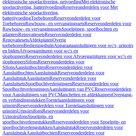
elektronische spoelactivering, netvoeding
Met elektronische
spoelactivering, batterijvoeding
Reserveonderdelen voor Met
elektronische spoelactivering,
batterijvoeding
Toebehoren
Reserveonderdelen voor
Toebehoren
Ruwbouw- en vervangingssets
Reserveonderdelen voor
Ruwbouw- en vervangingssets
Spoelpijpen, spoelbochten en
adapters
Renovatiesets
Reserveonderdelen voor
Renovatiesets
Afdekplaten
Overig
toebehoren
Bedieningshulp
Apparaataansluitingen voor wc's, urinoirs
en bidets
Afvoergarnituren voor wc's en
slophoppers
Reserveonderdelen voor Afvoergarnituren voor wc's en
slophoppers
Sifons
Reserveonderdelen voor
Sifons
Aansluitbochten
Reserveonderdelen voor
Aansluitbochten
Aansluitstuk
Reserveonderdelen voor
Aansluitstuk
Aansluitsets
Reserveonderdelen voor
Aansluitsets
Spoelbochtverlengingen
Reserveonderdelen voor
Spoelbochtverlengingen
Aansluitingen van PVC
Reserveonderdelen
voor Aansluitingen van PVC
Manchetten en afdekkappen
Overgang-
en verbindingsstukken
Toestelaansluitingen voor
urinoirs
Reserveonderdelen voor Toestelaansluitingen voor
urinoirs
Urinoirsifons
Reserveonderdelen voor
Urinoirsifons
Spoelpijp- en
spoelbochtverlengstukken
Reserveonderdelen voor Spoelpijp- en
spoelbochtverlengstukken
Aansluitstuk
Reserveonderdelen voor
Aansluitstuk
Aansluitbochten
Reserveonderdelen voor