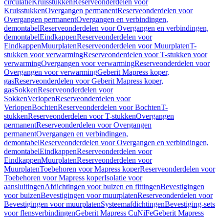
circulatie
Kruisstukken
Reserveonderdelen voor
Kruisstukken
Overgangen permanent
Reserveonderdelen voor
Overgangen permanent
Overgangen en verbindingen,
demontabel
Reserveonderdelen voor Overgangen en verbindingen,
demontabel
Eindkappen
Reserveonderdelen voor
Eindkappen
Muurplaten
Reserveonderdelen voor Muurplaten
T-
stukken voor verwarming
Reserveonderdelen voor T-stukken voor
verwarming
Overgangen voor verwarming
Reserveonderdelen voor
Overgangen voor verwarming
Geberit Mapress koper,
gas
Reserveonderdelen voor Geberit Mapress koper,
gas
Sokken
Reserveonderdelen voor
Sokken
Verlopen
Reserveonderdelen voor
Verlopen
Bochten
Reserveonderdelen voor Bochten
T-
stukken
Reserveonderdelen voor T-stukken
Overgangen
permanent
Reserveonderdelen voor Overgangen
permanent
Overgangen en verbindingen,
demontabel
Reserveonderdelen voor Overgangen en verbindingen,
demontabel
Eindkappen
Reserveonderdelen voor
Eindkappen
Muurplaten
Reserveonderdelen voor
Muurplaten
Toebehoren voor Mapress koper
Reserveonderdelen voor
Toebehoren voor Mapress koper
Isolatie voor
aansluitingen
Afdichtingen voor buizen en fittingen
Bevestigingen
voor buizen
Bevestigingen voor muurplaten
Reserveonderdelen voor
Bevestigingen voor muurplaten
Systeemafdichtingen
Bevestiging-sets
voor flensverbindingen
Geberit Mapress CuNiFe
Geberit Mapress