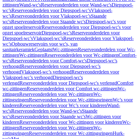
zittingen
Wand-wc's
Reserveonderdelen voor Wand-wc's
Diepspoel-
wc’s
Reserveonderdelen voor Diepspoel-wc’s
Vlakspoel-
wc’s
Reserveonderdelen voor Vlakspoel-wc’s
Staande
wc's
Reserveonderdelen voor Staande wc's
Diepspoel-wc's voor
opzet spoelreservoir
Reserveonderdelen voor Diepspoel-wc's voor
opzet spoelreservoir
Diepspoel-wc’s
Reserveonderdelen voor
Diepspoel-wc’s
Vlakspoel-wc’s
Reserveonderdelen voor Vlakspoel-
wc’s
Opbouwreservoirs voor wc's, van
sanitairkeramiek
Geplaatst
Wc-zittingen
Reserveonderdelen voor Wc-
zittingen
Wc-zittingen
Reserveonderdelen voor Wc-zittingen
Comfort-
wc's
Reserveonderdelen voor Comfort-wc's
Diepspoel-wc’s
verhoogd
Reserveonderdelen voor Diepspoel-wc’s
verhoogd
Vlakspoel-wc’s verhoogd
Reserveonderdelen voor
Vlakspoel-wc’s verhoogd
Diepspoel-wc's
verlengd
Reserveonderdelen voor Diepspoel-wc's verlengd
Comfort
wc-zittingen
Reserveonderdelen voor Comfort wc-zittingen
Wc-
zittingen
Reserveonderdelen voor Wc-zittingen
Wc-
zittingsringen
Reserveonderdelen voor Wc-zittingsringen
Wc’s voor
kinderen
Reserveonderdelen voor Wc’s voor kinderen
Wand-
wc's
Reserveonderdelen voor Wand-wc's
Staande
wc's
Reserveonderdelen voor Staande wc's
Wc-zittingen voor
kinderen
Reserveonderdelen voor Wc-zittingen voor kinderen
Wc-
zittingen
Reserveonderdelen voor Wc-zittingen
Wc-
zittingsringen
Reserveonderdelen voor Wc-zittingsringen
Hurk-
wc's
Met