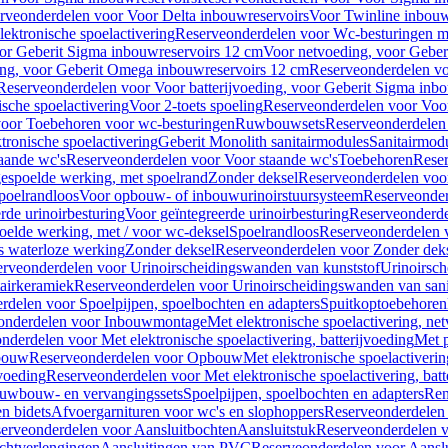
rveonderdelen voor Voor Delta inbouwreservoirs
Voor Twinline inbouw
ektronische spoelactivering
Reserveonderdelen voor Wc-besturingen met
or Geberit Sigma inbouwreservoirs 12 cm
Voor netvoeding, voor Geber
ng, voor Geberit Omega inbouwreservoirs 12 cm
Reserveonderdelen vo
Reserveonderdelen voor Voor batterijvoeding, voor Geberit Sigma inb
sche spoelactivering
Voor 2-toets spoeling
Reserveonderdelen voor Voor
oor Toebehoren voor wc-besturingen
Ruwbouwsets
Reserveonderdele
ronische spoelactivering
Geberit Monolith sanitairmodules
Sanitairmod
aande wc's
Reserveonderdelen voor Voor staande wc's
Toebehoren
Rese
gespoelde werking, met spoelrand
Zonder deksel
Reserveonderdelen voo
poelrandloos
Voor opbouw- of inbouwurinoirstuursysteem
Reserveonder
de urinoirbesturing
Voor geïntegreerde urinoirbesturing
Reserveonderdel
oelde werking, met / voor wc-deksel
Spoelrandloos
Reserveonderdelen 
s waterloze werking
Zonder deksel
Reserveonderdelen voor Zonder dek
rveonderdelen voor Urinoirscheidingswanden van kunststof
Urinoirsc
airkeramiek
Reserveonderdelen voor Urinoirscheidingswanden van sani
rdelen voor Spoelpijpen, spoelbochten en adapters
Spuitkoptoebehoren
onderdelen voor Inbouwmontage
Met elektronische spoelactivering, ne
nderdelen voor Met elektronische spoelactivering, batterijvoeding
Met p
bouw
Reserveonderdelen voor Opbouw
Met elektronische spoelactiveri
jvoeding
Reserveonderdelen voor Met elektronische spoelactivering, batt
uwbouw- en vervangingssets
Spoelpijpen, spoelbochten en adapters
Ren
en bidets
Afvoergarnituren voor wc's en slophoppers
Reserveonderdelen 
erveonderdelen voor Aansluitbochten
Aansluitstuk
Reserveonderdelen v
chtverlengingen
Aansluitingen van PVC
Reserveonderdelen voor Aansl