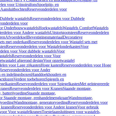
len voor Urinoirsifons
Spoelpijp- en
k
Aansluitbochten
Reserveonderdelen voor
Dubbele wastafels
Reserveonderdelen voor Dubbele
eonderdelen voor
or Onderbouwwastafels
Hoekwastafels
Wastafels Comfort
Wastafels
erdelen voor Andere wastafels
Uitstortgootsteen
Reserveonderdelen
ren
Afvoerdeksel
Bevestigingsmateriaal
Decoratieve
sets met onderkast
Reserveonderdelen voor Wastafel sets met
sten
Reserveonderdelen voor Wastafelonderkasten
Voor
delen voor Voor dubbele wastafels
Voor
stafels
Reserveonderdelen voor Voor
twastafel afgerond design
Voor opzetwastafel
elen voor Lage zijkasten
Hoge kasten
Reserveonderdelen voor Hoge
Reserveonderdelen voor Ander
n en indelingsboxen
Handdoekhouders en
actdozen
Verdere toebehoren
Spiegels en
egelkasten
Reserveonderdelen voor Spiegelkasten
Met geïntegreerde
ranen
Reserveonderdelen voor Kranen
Staande montage,
 batterijvoeding
Staande montage,
or Staande montage, eenhandelmengkraan
Wandmontage,
jvoeding
Wandmontage, generatorvoeding
Reserveonderdelen voor
 kranen
Reserveonderdelen voor Andere kranen
Voor gebruik
voor Voor wastafelkranen
Toestelaansluitingen voor wastafels,