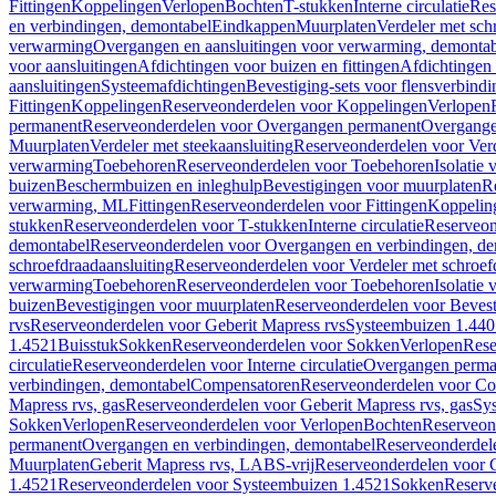
Fittingen
Koppelingen
Verlopen
Bochten
T-stukken
Interne circulatie
Res
en verbindingen, demontabel
Eindkappen
Muurplaten
Verdeler met sch
verwarming
Overgangen en aansluitingen voor verwarming, demonta
voor aansluitingen
Afdichtingen voor buizen en fittingen
Afdichtingen 
aansluitingen
Systeemafdichtingen
Bevestiging-sets voor flensverbind
Fittingen
Koppelingen
Reserveonderdelen voor Koppelingen
Verlopen
permanent
Reserveonderdelen voor Overgangen permanent
Overgange
Muurplaten
Verdeler met steekaansluiting
Reserveonderdelen voor Verd
verwarming
Toebehoren
Reserveonderdelen voor Toebehoren
Isolatie 
buizen
Beschermbuizen en inleghulp
Bevestigingen voor muurplaten
R
verwarming, ML
Fittingen
Reserveonderdelen voor Fittingen
Koppelin
stukken
Reserveonderdelen voor T-stukken
Interne circulatie
Reserveond
demontabel
Reserveonderdelen voor Overgangen en verbindingen, d
schroefdraadaansluiting
Reserveonderdelen voor Verdeler met schroef
verwarming
Toebehoren
Reserveonderdelen voor Toebehoren
Isolatie 
buizen
Bevestigingen voor muurplaten
Reserveonderdelen voor Bevest
rvs
Reserveonderdelen voor Geberit Mapress rvs
Systeembuizen 1.440
1.4521
Buisstuk
Sokken
Reserveonderdelen voor Sokken
Verlopen
Rese
circulatie
Reserveonderdelen voor Interne circulatie
Overgangen perma
verbindingen, demontabel
Compensatoren
Reserveonderdelen voor C
Mapress rvs, gas
Reserveonderdelen voor Geberit Mapress rvs, gas
Sy
Sokken
Verlopen
Reserveonderdelen voor Verlopen
Bochten
Reserveon
permanent
Overgangen en verbindingen, demontabel
Reserveonderdel
Muurplaten
Geberit Mapress rvs, LABS-vrij
Reserveonderdelen voor G
1.4521
Reserveonderdelen voor Systeembuizen 1.4521
Sokken
Reserv