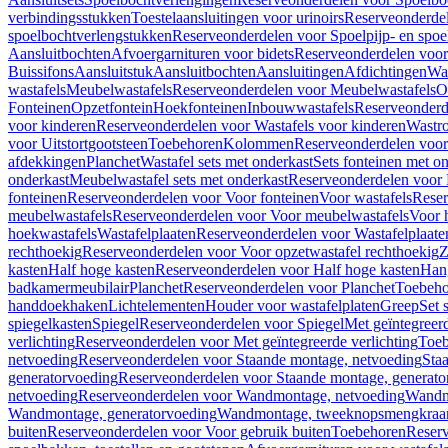
verbindingsstukken
Toestelaansluitingen voor urinoirs
Reserveonderdel
spoelbochtverlengstukken
Reserveonderdelen voor Spoelpijp- en spoe
Aansluitbochten
Afvoergarnituren voor bidets
Reserveonderdelen voor 
Buissifons
Aansluitstuk
Aansluitbochten
Aansluitingen
Afdichtingen
Was
wastafels
Meubelwastafels
Reserveonderdelen voor Meubelwastafels
O
Fonteinen
Opzetfontein
Hoekfonteinen
Inbouwwastafels
Reserveonderd
voor kinderen
Reserveonderdelen voor Wastafels voor kinderen
Wastr
voor Uitstortgootsteen
Toebehoren
Kolommen
Reserveonderdelen vo
afdekkingen
Planchet
Wastafel sets met onderkast
Sets fonteinen met o
onderkast
Meubelwastafel sets met onderkast
Reserveonderdelen voor 
fonteinen
Reserveonderdelen voor Voor fonteinen
Voor wastafels
Reser
meubelwastafels
Reserveonderdelen voor Voor meubelwastafels
Voor 
hoekwastafels
Wastafelplaaten
Reserveonderdelen voor Wastafelplaate
rechthoekig
Reserveonderdelen voor Voor opzetwastafel rechthoekig
Z
kasten
Half hoge kasten
Reserveonderdelen voor Half hoge kasten
Han
badkamermeubilair
Planchet
Reserveonderdelen voor Planchet
Toebeho
handdoekhaken
Lichtelementen
Houder voor wastafelplaten
Greep
Set 
spiegelkasten
Spiegel
Reserveonderdelen voor Spiegel
Met geïntegreerd
verlichting
Reserveonderdelen voor Met geïntegreerde verlichting
Toeb
netvoeding
Reserveonderdelen voor Staande montage, netvoeding
Sta
generatorvoeding
Reserveonderdelen voor Staande montage, generato
netvoeding
Reserveonderdelen voor Wandmontage, netvoeding
Wandmo
Wandmontage, generatorvoeding
Wandmontage, tweeknopsmengkraa
buiten
Reserveonderdelen voor Voor gebruik buiten
Toebehoren
Reser