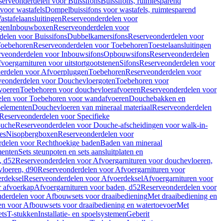
serveonderdelen voor Buissifons
Buissifons, ruimtesparend
voor wastafels
Dompelbuissifons voor wastafels, ruimtesparend
astafelaansluitingen
Reserveonderdelen voor
gen
Inbouwboxen
Reserveonderdelen voor
delen voor Buissifons
Dubbelkamersifons
Reserveonderdelen voor
oebehoren
Reserveonderdelen voor Toebehoren
Toestelaansluitingen
rveonderdelen voor Inbouwsifons
Opbouwsifons
Reserveonderdelen
oergarnituren voor uitstortgootstenen
Sifons
Reserveonderdelen voor
erdelen voor Afvoerpluggen
Toebehoren
Reserveonderdelen voor
veonderdelen voor Douchevloergoten
Toebehoren voor
voeren
Toebehoren voor douchevloerafvoeren
Reserveonderdelen voor
len voor Toebehoren voor wandafvoeren
Douchebakken en
-elementen
Douchevloeren van mineraal materiaal
Reserveonderdelen
Reserveonderdelen voor Specifieke
ouche
Reserveonderdelen voor Douche-afscheidingen voor walk-in-
es
Nisopbergboxen
Reserveonderdelen voor
delen voor Rechthoekige baden
Baden van mineraal
ementen
Sets steunpoten en sets aansluitplaten en
, d52
Reserveonderdelen voor Afvoergarnituren voor douchevloeren,
vloeren, d90
Reserveonderdelen voor Afvoergarnituren voor
rdeksel
Reserveonderdelen voor Afvoerdeksel
Afvoergarnituren voor
 afvoerkap
Afvoergarnituren voor baden, d52
Reserveonderdelen voor
derdelen voor Afbouwsets voor draaibediening
Met draaibediening en
n voor Afbouwsets voor draaibediening en watertoevoer
Met
ets
T-stukken
Installatie- en spoelsystemen
Geberit