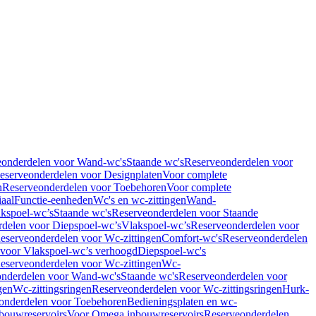
eonderdelen voor Wand-wc's
Staande wc's
Reserveonderdelen voor
eserveonderdelen voor Designplaten
Voor complete
n
Reserveonderdelen voor Toebehoren
Voor complete
iaal
Functie-eenheden
Wc's en wc-zittingen
Wand-
kspoel-wc’s
Staande wc's
Reserveonderdelen voor Staande
delen voor Diepspoel-wc’s
Vlakspoel-wc’s
Reserveonderdelen voor
eserveonderdelen voor Wc-zittingen
Comfort-wc's
Reserveonderdelen
 voor Vlakspoel-wc’s verhoogd
Diepspoel-wc's
eserveonderdelen voor Wc-zittingen
Wc-
nderdelen voor Wand-wc's
Staande wc's
Reserveonderdelen voor
gen
Wc-zittingsringen
Reserveonderdelen voor Wc-zittingsringen
Hurk-
onderdelen voor Toebehoren
Bedieningsplaten en wc-
bouwreservoirs
Voor Omega inbouwreservoirs
Reserveonderdelen