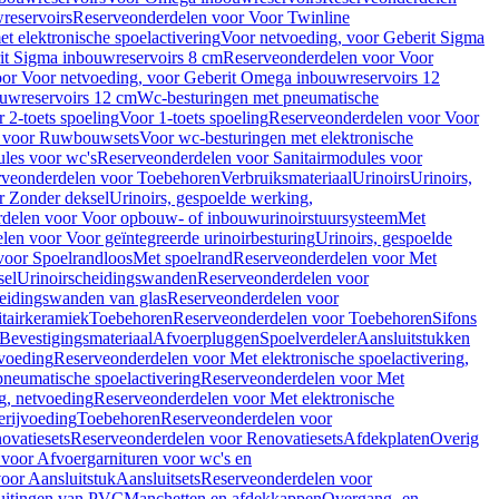
reservoirs
Reserveonderdelen voor Voor Twinline
 elektronische spoelactivering
Voor netvoeding, voor Geberit Sigma
it Sigma inbouwreservoirs 8 cm
Reserveonderdelen voor Voor
or Voor netvoeding, voor Geberit Omega inbouwreservoirs 12
ouwreservoirs 12 cm
Wc-besturingen met pneumatische
 2-toets spoeling
Voor 1-toets spoeling
Reserveonderdelen voor Voor
n voor Ruwbouwsets
Voor wc-besturingen met elektronische
ules voor wc's
Reserveonderdelen voor Sanitairmodules voor
rveonderdelen voor Toebehoren
Verbruiksmateriaal
Urinoirs
Urinoirs,
r Zonder deksel
Urinoirs, gespoelde werking,
delen voor Voor opbouw- of inbouwurinoirstuursysteem
Met
en voor Voor geïntegreerde urinoirbesturing
Urinoirs, gespoelde
voor Spoelrandloos
Met spoelrand
Reserveonderdelen voor Met
sel
Urinoirscheidingswanden
Reserveonderdelen voor
heidingswanden van glas
Reserveonderdelen voor
tairkeramiek
Toebehoren
Reserveonderdelen voor Toebehoren
Sifons
Bevestigingsmateriaal
Afvoerpluggen
Spoelverdeler
Aansluitstukken
tvoeding
Reserveonderdelen voor Met elektronische spoelactivering,
neumatische spoelactivering
Reserveonderdelen voor Met
ng, netvoeding
Reserveonderdelen voor Met elektronische
erijvoeding
Toebehoren
Reserveonderdelen voor
ovatiesets
Reserveonderdelen voor Renovatiesets
Afdekplaten
Overig
voor Afvoergarnituren voor wc's en
oor Aansluitstuk
Aansluitsets
Reserveonderdelen voor
uitingen van PVC
Manchetten en afdekkappen
Overgang- en