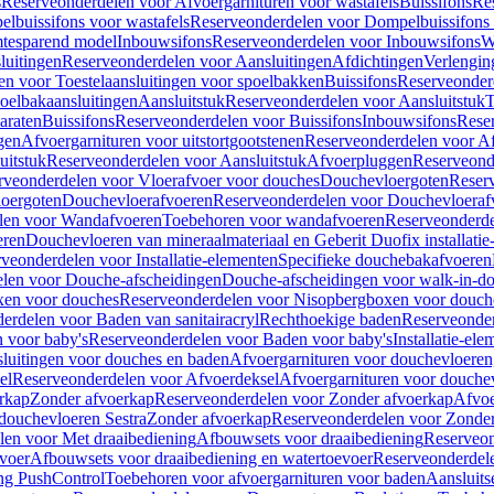
s
Reserveonderdelen voor Afvoergarnituren voor wastafels
Buissifons
Re
lbuissifons voor wastafels
Reserveonderdelen voor Dompelbuissifons 
mtesparend model
Inbouwsifons
Reserveonderdelen voor Inbouwsifons
W
luitingen
Reserveonderdelen voor Aansluitingen
Afdichtingen
Verlengin
n voor Toestelaansluitingen voor spoelbakken
Buissifons
Reserveonder
oelbakaansluitingen
Aansluitstuk
Reserveonderdelen voor Aansluitstuk
T
araten
Buissifons
Reserveonderdelen voor Buissifons
Inbouwsifons
Rese
gen
Afvoergarnituren voor uitstortgootstenen
Reserveonderdelen voor Afv
uitstuk
Reserveonderdelen voor Aansluitstuk
Afvoerpluggen
Reserveond
rveonderdelen voor Vloerafvoer voor douches
Douchevloergoten
Reser
loergoten
Douchevloerafvoeren
Reserveonderdelen voor Douchevloeraf
len voor Wandafvoeren
Toebehoren voor wandafvoeren
Reserveonderde
eren
Douchevloeren van mineraalmateriaal en Geberit Duofix installatie
veonderdelen voor Installatie-elementen
Specifieke douchebakafvoeren
len voor Douche-afscheidingen
Douche-afscheidingen voor walk-in-d
xen voor douches
Reserveonderdelen voor Nisopbergboxen voor douch
erdelen voor Baden van sanitairacryl
Rechthoekige baden
Reserveonder
 voor baby's
Reserveonderdelen voor Baden voor baby's
Installatie-el
luitingen voor douches en baden
Afvoergarnituren voor douchevloeren
el
Reserveonderdelen voor Afvoerdeksel
Afvoergarnituren voor douche
rkap
Zonder afvoerkap
Reserveonderdelen voor Zonder afvoerkap
Afvoe
douchevloeren Sestra
Zonder afvoerkap
Reserveonderdelen voor Zonder
len voor Met draaibediening
Afbouwsets voor draaibediening
Reserveon
voer
Afbouwsets voor draaibediening en watertoevoer
Reserveonderdele
ng PushControl
Toebehoren voor afvoergarnituren voor baden
Aansluits