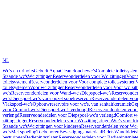
NL
Wc's en urinoirs
Geberit AquaClean douchewc’s
Complete toiletsyste
Staande wc's
Wc-zittingen
Reserveonderdelen voor Wc-zittingen
Voor 
toiletsystemen
Reserveonderdelen voor Voor complete toiletsystemen
V
toiletsystemen
Voor wc-zittingen
Reserveonderdelen voor Voor wc-zitt
wc's
Reserveonderdelen voor Wand-wc's
Diepspoel-wc’s
Reserveonder
wc's
Diepspoel-wc's voor opzet spoelreservoir
Reserveonderdelen voor
Vlakspoel-wc’s
Opbouwreservoirs voor wc's, van sanitairkeramiek
Gep
voor Comfort-wc's
Diepspoel-wc’s verhoogd
Reserveonderdelen voor
verlengd
Reserveonderdelen voor Diepspoel-wc's verlengd
Comfort wc
zittingsringen
Reserveonderdelen voor Wc-zittingsringen
Wc’s voor ki
Staande wc's
Wc-zittingen voor kinderen
Reserveonderdelen voor Wc-z
wc's
Met spoeling
Toebehoren
Bevestigingsmateriaal
Bidets
Wandbidets
besturingen
Bedieningsplaten
Reserveonderdelen voor Bedieningsplat