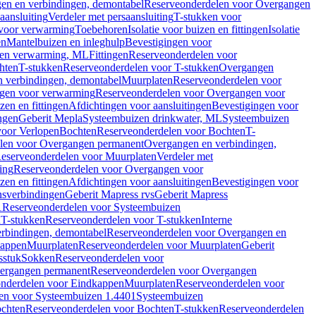
en en verbindingen, demontabel
Reserveonderdelen voor Overgangen
aansluiting
Verdeler met persaansluiting
T-stukken voor
voor verwarming
Toebehoren
Isolatie voor buizen en fittingen
Isolatie
en
Mantelbuizen en inleghulp
Bevestigingen voor
zen verwarming, ML
Fittingen
Reserveonderdelen voor
hten
T-stukken
Reserveonderdelen voor T-stukken
Overgangen
 verbindingen, demontabel
Muurplaten
Reserveonderdelen voor
gen voor verwarming
Reserveonderdelen voor Overgangen voor
zen en fittingen
Afdichtingen voor aansluitingen
Bevestigingen voor
ngen
Geberit Mepla
Systeembuizen drinkwater, ML
Systeembuizen
voor Verlopen
Bochten
Reserveonderdelen voor Bochten
T-
len voor Overgangen permanent
Overgangen en verbindingen,
eserveonderdelen voor Muurplaten
Verdeler met
ing
Reserveonderdelen voor Overgangen voor
zen en fittingen
Afdichtingen voor aansluitingen
Bevestigingen voor
ensverbindingen
Geberit Mapress rvs
Geberit Mapress
1
Reserveonderdelen voor Systeembuizen
n
T-stukken
Reserveonderdelen voor T-stukken
Interne
rbindingen, demontabel
Reserveonderdelen voor Overgangen en
kappen
Muurplaten
Reserveonderdelen voor Muurplaten
Geberit
sstuk
Sokken
Reserveonderdelen voor
ergangen permanent
Reserveonderdelen voor Overgangen
nderdelen voor Eindkappen
Muurplaten
Reserveonderdelen voor
en voor Systeembuizen 1.4401
Systeembuizen
chten
Reserveonderdelen voor Bochten
T-stukken
Reserveonderdelen