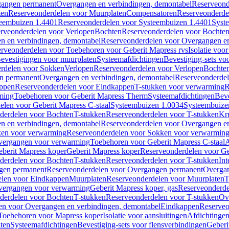
gangen permanent
Overgangen en verbindingen, demontabel
Reserveond
ten
Reserveonderdelen voor Muurplaten
Compensatoren
Reserveonderde
eembuizen 1.4401
Reserveonderdelen voor Systeembuizen 1.4401
Syst
rveonderdelen voor Verlopen
Bochten
Reserveonderdelen voor Bochte
n en verbindingen, demontabel
Reserveonderdelen voor Overgangen en
rveonderdelen voor Toebehoren voor Geberit Mapress rvs
Isolatie voor
evestigingen voor muurplaten
Systeemafdichtingen
Bevestiging-sets vo
rdelen voor Sokken
Verlopen
Reserveonderdelen voor Verlopen
Bochte
n permanent
Overgangen en verbindingen, demontabel
Reserveonderdel
ppen
Reserveonderdelen voor Eindkappen
T-stukken voor verwarming
R
ming
Toebehoren voor Geberit Mapress Therm
Systeemafdichtingen
Beve
elen voor Geberit Mapress C-staal
Systeembuizen 1.0034
Systeembuize
derdelen voor Bochten
T-stukken
Reserveonderdelen voor T-stukken
Kr
n en verbindingen, demontabel
Reserveonderdelen voor Overgangen en
en voor verwarming
Reserveonderdelen voor Sokken voor verwarmin
vergangen voor verwarming
Toebehoren voor Geberit Mapress C-staal
A
berit Mapress koper
Geberit Mapress koper
Reserveonderdelen voor Ge
derdelen voor Bochten
T-stukken
Reserveonderdelen voor T-stukken
Int
gen permanent
Reserveonderdelen voor Overgangen permanent
Overgan
elen voor Eindkappen
Muurplaten
Reserveonderdelen voor Muurplaten
T
vergangen voor verwarming
Geberit Mapress koper, gas
Reserveonderde
derdelen voor Bochten
T-stukken
Reserveonderdelen voor T-stukken
Ov
en voor Overgangen en verbindingen, demontabel
Eindkappen
Reserveo
Toebehoren voor Mapress koper
Isolatie voor aansluitingen
Afdichtingen
ten
Systeemafdichtingen
Bevestiging-sets voor flensverbindingen
Geberi