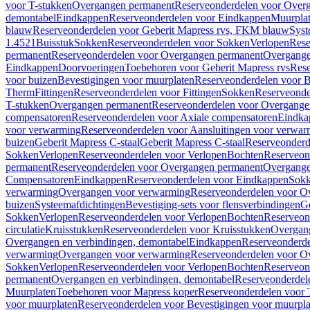
voor T-stukken
Overgangen permanent
Reserveonderdelen voor Over
demontabel
Eindkappen
Reserveonderdelen voor Eindkappen
Muurpla
blauw
Reserveonderdelen voor Geberit Mapress rvs, FKM blauw
Syst
1.4521
Buisstuk
Sokken
Reserveonderdelen voor Sokken
Verlopen
Rese
permanent
Reserveonderdelen voor Overgangen permanent
Overgange
Eindkappen
Doorvoeringen
Toebehoren voor Geberit Mapress rvs
Rese
voor buizen
Bevestigingen voor muurplaten
Reserveonderdelen voor B
Therm
Fittingen
Reserveonderdelen voor Fittingen
Sokken
Reserveonde
T-stukken
Overgangen permanent
Reserveonderdelen voor Overgange
compensatoren
Reserveonderdelen voor Axiale compensatoren
Eindka
voor verwarming
Reserveonderdelen voor Aansluitingen voor verwar
buizen
Geberit Mapress C-staal
Geberit Mapress C-staal
Reserveonderd
Sokken
Verlopen
Reserveonderdelen voor Verlopen
Bochten
Reserveon
permanent
Reserveonderdelen voor Overgangen permanent
Overgange
Compensatoren
Eindkappen
Reserveonderdelen voor Eindkappen
Sokk
verwarming
Overgangen voor verwarming
Reserveonderdelen voor O
buizen
Systeemafdichtingen
Bevestiging-sets voor flensverbindingen
Ge
Sokken
Verlopen
Reserveonderdelen voor Verlopen
Bochten
Reserveon
circulatie
Kruisstukken
Reserveonderdelen voor Kruisstukken
Overgan
Overgangen en verbindingen, demontabel
Eindkappen
Reserveonderd
verwarming
Overgangen voor verwarming
Reserveonderdelen voor O
Sokken
Verlopen
Reserveonderdelen voor Verlopen
Bochten
Reserveon
permanent
Overgangen en verbindingen, demontabel
Reserveonderdel
Muurplaten
Toebehoren voor Mapress koper
Reserveonderdelen voor 
voor muurplaten
Reserveonderdelen voor Bevestigingen voor muurpla