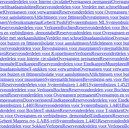
erveonderdelen voor Interne circulatie
Overgangen permanent
Overgang
roefdraadaansluiting
Reserveonderdelen voor Verdeler met schroefdraad
bel
Overgangen voor verwarming
Reserveonderdelen voor Overgangen 
voor aansluitingen
Afdichtingen voor fittingen
Bevestigingen voor buiz
ingen
Verbruiksmateriaal
Geberit PushFit
Systeembuizen ML
Systeembui
Reserveonderdelen voor Verlopen
Bochten
Reserveonderdelen voor Boc
n en verbindingen, demontabel
Reserveonderdelen voor Overgangen en
eler met steekaansluiting
Verdeler met schroefdraadaansluiting
Overgan
voor buizen en fittingen
Isolatie voor aansluitingen
Afdichtingen voor bui
eserveonderdelen voor Bevestigingen voor muurplaten
Systeemafdichti
gen
Reserveonderdelen voor Koppelingen
Verlopen
Reserveonderdelen 
erdelen voor Interne circulatie
Overgangen permanent
Reserveonderde
emontabel
Eindkappen
Reserveonderdelen voor Eindkappen
Muurplaten
R
draadaansluiting
T-stukken voor verwarming
Overgangen voor verwarm
voor buizen en fittingen
Isolatie voor aansluitingen
Afdichtingen voor bui
igingen voor muurplaten
Systeemafdichtingen
Bevestiging-sets voor fl
1
Reserveonderdelen voor Systeembuizen 1.4401
Systeembuizen 1.452
rveonderdelen voor Verlopen
Bochten
Reserveonderdelen voor Bochte
nent
Reserveonderdelen voor Overgangen permanent
Overgangen en ve
ompensatoren
Doorvoeringen
Eindkappen
Reserveonderdelen voor Eind
steembuizen 1.4401
Reserveonderdelen voor Systeembuizen 1.4401
Bui
derdelen voor Bochten
T-stukken
Reserveonderdelen voor T-stukken
Ov
en voor Overgangen en verbindingen, demontabel
Eindkappen
Reserveo
eberit Mapress rvs, LABS-vrij
Systeembuizen 1.4401
Reserveonderdel
eonderdelen voor Sokken
Verlopen
Reserveonderdelen voor Verlopen
Bo