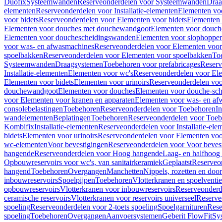
Duofix
Systeemwanden
Reserveonderdelen voor Systeemwanden
Draa
elementen
Reserveonderdelen voor Installatie-elementen
Elementen vo
voor bidets
Reserveonderdelen voor Elementen voor bidets
Elementen 
Elementen voor douches met douchewandgoot
Elementen voor douch
Elementen voor douchescheidingswanden
Elementen voor slophopper
voor was- en afwasmachines
Reserveonderdelen voor Elementen voor
spoelbakken
Reserveonderdelen voor Elementen voor spoelbakken
To
Systeemwanden
Draagsystemen
Toebehoren voor prefabricages
Reserv
Installatie-elementen
Elementen voor wc's
Reserveonderdelen voor El
Elementen voor bidets
Elementen voor urinoirs
Reserveonderdelen voo
douchewandgoot
Elementen voor douches
Elementen voor douche-sc
voor Elementen voor kranen en apparaten
Elementen voor was- en af
consolebelastingen
Toebehoren
Reserveonderdelen voor Toebehoren
In
wandelementen
Beplatingen
Toebehoren
Reserveonderdelen voor Toe
Kombifix
Installatie-elementen
Reserveonderdelen voor Installatie-ele
bidets
Elementen voor urinoirs
Reserveonderdelen voor Elementen voor
wc-elementen
Voor bevestigingen
Reserveonderdelen voor Voor beves
hangende
Reserveonderdelen voor Hoog hangende
Laag- en halfhoog
Opbouwreservoirs voor wc's, van sanitairkeramiek
Geplaatst
Reserveo
hangend
Toebehoren
Overgangen
Manchetten
Nippels, rozetten en doo
inbouwreservoirs
Spoelpijpen
Toebehoren
Vlotterkranen en spoelventie
opbouwreservoirs
Vlotterkranen voor inbouwreservoirs
Reserveonderd
ceramische reservoirs
Vlotterkranen voor reservoirs universeel
Reserve
spoeling
Reserveonderdelen voor 2-toets spoeling
Spoelgarnituren
Rese
spoeling
Toebehoren
Overgangen
Aanvoersystemen
Geberit FlowFit
Sy