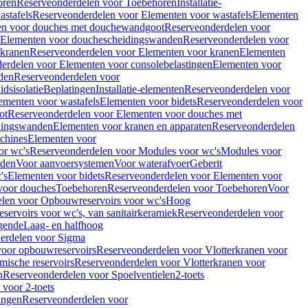
oren
Reserveonderdelen voor Toebehoren
Installatie-
stafels
Reserveonderdelen voor Elementen voor wastafels
Elementen
en voor douches met douchewandgoot
Reserveonderdelen voor
Elementen voor douchescheidingswanden
Reserveonderdelen voor
 kranen
Reserveonderdelen voor Elementen voor kranen
Elementen
erdelen voor Elementen voor consolebelastingen
Elementen voor
den
Reserveonderdelen voor
dsisolatie
Beplatingen
Installatie-elementen
Reserveonderdelen voor
ementen voor wastafels
Elementen voor bidets
Reserveonderdelen voor
ot
Reserveonderdelen voor Elementen voor douches met
dingswanden
Elementen voor kranen en apparaten
Reserveonderdelen
chines
Elementen voor
or wc's
Reserveonderdelen voor Modules voor wc's
Modules voor
nden
Voor aanvoersystemen
Voor waterafvoer
Geberit
's
Elementen voor bidets
Reserveonderdelen voor Elementen voor
voor douches
Toebehoren
Reserveonderdelen voor Toebehoren
Voor
len voor Opbouwreservoirs voor wc's
Hoog
ervoirs voor wc's, van sanitairkeramiek
Reserveonderdelen voor
gende
Laag- en halfhoog
erdelen voor Sigma
voor opbouwreservoirs
Reserveonderdelen voor Vlotterkranen voor
mische reservoirs
Reserveonderdelen voor Vlotterkranen voor
n
Reserveonderdelen voor Spoelventielen
2-toets
voor 2-toets
tingen
Reserveonderdelen voor