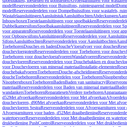
spoelbakken, toestellen en gootstenen
Afvoergarnituren voor wastafel
model
Reserveonderdelen voor Buissifons, ruimtesparend model
Dompe
model
Reserveonderdelen voor Dompelbuissifons voor wastafels, rui
Wastafelaansluitingen
Aansluitstuk
Aansluitbochten
Abdeckungen
Aans
Inbouwboxen
Toestelaansluitingen voor spoelbakken
Reserveonderdele
Dubbelkamersifons
Spoelbakaansluitingen
Reserveonderdelen voor Sp
voor apparaten
Reserveonderdelen voor Toestelaansluitingen voor app
voor Opbouwsifons
Aansluitingen
Reserveonderdelen voor Aansluitin
Sifons
Aansluitbochten
Reserveonderdelen voor Aansluitbochten
Aansl
Toebehoren
Douches en baden
Douche
Vloerafvoer voor douches
Rese
douchevloergoten
Reserveonderdelen voor Toebehoren voor douchev
Toebehoren voor douchevloerafvoeren
Wandafvoeren
Reserveonderde
douchevloeren
Reserveonderdelen voor Douchebakken en douchevlo
voor Douchevloeren van mineraal materiaal
Installatie-elementen
Reser
douchebakafvoeren
Toebehoren
Douche-afscheidingen
Reserveonderde
douche
Toebehoren
Reserveonderdelen voor Toebehoren
Nisopbergbo
Nisopbergboxen
Toebehoren
Baden
Baden van sanitairacryl
Reserveond
materiaal
Reserveonderdelen voor Baden van mineraal materiaal
Baden
wandankers
Toebehoren
Reparatiesets
Verdere toebehoren
Apparaataans
d52
Met afvoerkap
Reserveonderdelen voor Met afvoerkap
Afvoerdeks
douchevloeren, d90
Met afvoerkap
Reserveonderdelen voor Met afvoe
douchevloeren Sestra
Reserveonderdelen voor Afvoergarnituren voor 
Afvoergarnituren voor baden, d52
Met draaibediening
Reserveonderde
watertoevoer
Reserveonderdelen voor Met draaibediening en watertoe
drukbediening PushControl
Reserveonderdelen voor Met drukbedieni