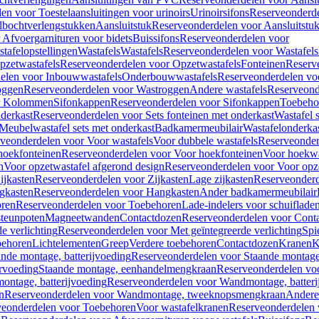
en voor Toestelaansluitingen voor urinoirs
Urinoirsifons
Reserveonderde
lbochtverlengstukken
Aansluitstuk
Reserveonderdelen voor Aansluitstu
Afvoergarnituren voor bidets
Buissifons
Reserveonderdelen voor
tafelopstellingen
Wastafels
Wastafels
Reserveonderdelen voor Wastafels
pzetwastafels
Reserveonderdelen voor Opzetwastafels
Fonteinen
Reserv
elen voor Inbouwwastafels
Onderbouwwastafels
Reserveonderdelen vo
oggen
Reserveonderdelen voor Wastroggen
Andere wastafels
Reserveond
or Kolommen
Sifonkappen
Reserveonderdelen voor Sifonkappen
Toebeho
nderkast
Reserveonderdelen voor Sets fonteinen met onderkast
Wastafel 
Meubelwastafel sets met onderkast
Badkamermeubilair
Wastafelonderka
veonderdelen voor Voor wastafels
Voor dubbele wastafels
Reserveonder
hoekfonteinen
Reserveonderdelen voor Voor hoekfonteinen
Voor hoekwa
n
Voor opzetwastafel afgerond design
Reserveonderdelen voor Voor opze
ijkasten
Reserveonderdelen voor Zijkasten
Lage zijkasten
Reserveonderd
gkasten
Reserveonderdelen voor Hangkasten
Ander badkamermeubilair
ren
Reserveonderdelen voor Toebehoren
Lade-indelers voor schuiflade
steunpoten
Magneetwanden
Contactdozen
Reserveonderdelen voor Cont
e verlichting
Reserveonderdelen voor Met geïntegreerde verlichting
Spi
ehoren
Lichtelementen
Greep
Verdere toebehoren
Contactdozen
Kranen
K
ande montage, batterijvoeding
Reserveonderdelen voor Staande montage,
rvoeding
Staande montage, eenhandelmengkraan
Reserveonderdelen vo
ntage, batterijvoeding
Reserveonderdelen voor Wandmontage, batteri
n
Reserveonderdelen voor Wandmontage, tweeknopsmengkraan
Andere
veonderdelen voor Toebehoren
Voor wastafelkranen
Reserveonderdelen 