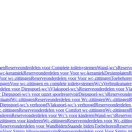
men
Reserveonderdelen voor Complete toiletsystemen
Wand-wc's
Reserv
wc-keramiek
Reserveonderdelen voor Voor wc-keramiek
Designplaten
R
oor wc-zittingen
Reserveonderdelen voor Voor wc-zittingen
Toebehore
ingen
Voor wc-zittingen en complete toiletsystemen
Wc's
Verbruiksmater
delen voor Diepspoel-wc’s
Vlakspoel-wc’s
Reserveonderdelen voor Vla
 Diepspoel-wc's voor opzet spoelreservoir
Diepspoel-wc’s
Reserveonder
laatst
Wc-zittingen
Reserveonderdelen voor Wc-zittingen
Wc-zittingen
R
 Diepspoel-wc’s verhoogd
Vlakspoel-wc’s verhoogd
Reserveonderdelen
-zittingen
Reserveonderdelen voor Comfort wc-zittingen
Wc-zittingen
R
nderen
Reserveonderdelen voor Wc’s voor kinderen
Wand-wc's
Reserveo
ittingen voor kinderen
Wc-zittingen
Reserveonderdelen voor Wc-zittin
Reserveonderdelen voor Wandbidets
Staande bidets
Toebehoren
Reserve
en
Voor Sigma inbouwreservoirs
Reserveonderdelen voor Voor Sigma in