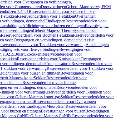
erdelen voor Overgangen en verbindingen,
len voor Compensatoren
Doorvoeringen
Geberit Mapress rvs, FKM
eembuizen 1.4521
Reserveonderdelen voor Systeembuizen
n
T-stukken
Reserveonderdelen voor T-stukken
Overgangen
 verbindingen, demontabel
Eindkappen
Reserveonderdelen voor
 aansluitingen
Afdichtingen voor buizen en fittingen
Bevestigingen
or flensverbindingen
Geberit Mapress Therm
Systeembuizen
n
Reserveonderdelen voor Bochten
T-stukken
Reserveonderdelen voor
en voor Overgangen en verbindingen, demontabel
Axiale
eserveonderdelen voor T-stukken voor verwarming
Aansluitingen
stiging-sets voor flensverbindingen
Bevestigingen voor
n 1.0215
Buisstuk
Sokken
Reserveonderdelen voor
uisstukken
Reserveonderdelen voor Kruisstukken
Overgangen
 verbindingen, demontabel
Compensatoren
Reserveonderdelen voor
g
T-stukken voor verwarming
Reserveonderdelen voor T-stukken voor
fdichtingen voor buizen en fittingen
Bevestigingen voor
berit Mapress koper
Sokken
Reserveonderdelen voor
erne circulatie
Reserveonderdelen voor Interne
gen en verbindingen, demontabel
Reserveonderdelen voor
-stukken voor verwarming
Reserveonderdelen voor T-stukken voor
len voor Geberit Mapress koper, gas
Sokken
Reserveonderdelen voor
ergangen permanent
Reserveonderdelen voor Overgangen
nderdelen voor Eindkappen
Muurplaten
Reserveonderdelen voor
 voor buizen en fittingen
Bevestigingen voor buizen
Bevestigingen
t Mapress CuNiFe
Geberit Mapress CuNiFe
Reserveonderdelen voor