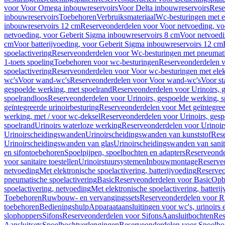
voor Voor Omega inbouwreservoirs
Voor Delta inbouwreservoirs
Rese
inbouwreservoirs
Toebehoren
Verbruiksmateriaal
Wc-besturingen met el
inbouwreservoirs 12 cm
Reserveonderdelen voor Voor netvoeding, vo
netvoeding, voor Geberit Sigma inbouwreservoirs 8 cm
Voor netvoedi
cm
Voor batterijvoeding, voor Geberit Sigma inbouwreservoirs 12 cm
spoelactivering
Reserveonderdelen voor Wc-besturingen met pneumati
1-toets spoeling
Toebehoren voor wc-besturingen
Reserveonderdelen v
spoelactivering
Reserveonderdelen voor Voor wc-besturingen met elekt
wc's
Voor wand-wc's
Reserveonderdelen voor Voor wand-wc's
Voor st
gespoelde werking, met spoelrand
Reserveonderdelen voor Urinoirs, 
spoelrandloos
Reserveonderdelen voor Urinoirs, gespoelde werking, s
geïntegreerde urinoirbesturing
Reserveonderdelen voor Met geïntegreer
werking, met / voor wc-deksel
Reserveonderdelen voor Urinoirs, gesp
spoelrand
Urinoirs waterloze werking
Reserveonderdelen voor Urinoir
Urinoirscheidingswanden
Urinoirscheidingswanden van kunststof
Rese
Urinoirscheidingswanden van glas
Urinoirscheidingswanden van sanit
en sifontoebehoren
Spoelpijpen, spoelbochten en adapters
Reserveonde
voor sanitaire toestellen
Urinoirstuursystemen
Inbouwmontage
Reserve
netvoeding
Met elektronische spoelactivering, batterijvoeding
Reserveo
pneumatische spoelactivering
Basic
Reserveonderdelen voor Basic
Op
spoelactivering, netvoeding
Met elektronische spoelactivering, batteri
Toebehoren
Ruwbouw- en vervangingssets
Reserveonderdelen voor R
toebehoren
Bedieningshulp
Apparaataansluitingen voor wc's, urinoirs 
slophoppers
Sifons
Reserveonderdelen voor Sifons
Aansluitbochten
Res
Aansluitsets
Spoelbochtverlengingen
Reserveonderdelen voor Spoelbo