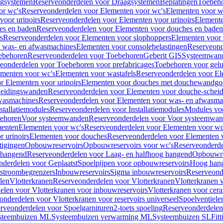
gsystemen
Reserveonderdelen voor Draagsystemen
Beplatingen
Toebeh
or wc's
Reserveonderdelen voor Elementen voor wc's
Elementen voor wa
voor urinoirs
Reserveonderdelen voor Elementen voor urinoirs
Element
es en baden
Reserveonderdelen voor Elementen voor douches en baden
s
Reserveonderdelen voor Elementen voor slophoppers
Elementen voor
 was- en afwasmachines
Elementen voor consolebelastingen
Reserveond
ebehoren
Reserveonderdelen voor Toebehoren
Geberit GIS
Systeemwan
eonderdelen voor Toebehoren voor prefabricages
Toebehoren voor gelui
ementen voor wc's
Elementen voor wastafels
Reserveonderdelen voor El
r Elementen voor urinoirs
Elementen voor douches met douchewandgo
heidingswanden
Reserveonderdelen voor Elementen voor douche-schei
wasmachines
Reserveonderdelen voor Elementen voor was- en afwasma
stallatiemodules
Reserveonderdelen voor Installatiemodules
Modules vo
behoren
Voor systeemwanden
Reserveonderdelen voor Voor systeemwa
menten
Elementen voor wc's
Reserveonderdelen voor Elementen voor wc
 urinoirs
Elementen voor douches
Reserveonderdelen voor Elementen 
tigingen
Opbouwreservoirs
Opbouwreservoirs voor wc's
Reserveonderde
 hangend
Reserveonderdelen voor Laag- en halfhoog hangend
Opbouwres
nderdelen voor Geplaatst
Spoelpijpen voor opbouwreservoirs
Hoog han
rstroombegrenzers
Inbouwreservoirs
Sigma inbouwreservoirs
Reserveond
len
Vlotterkranen
Reserveonderdelen voor Vlotterkranen
Vlotterkranen 
elen voor Vlotterkranen voor inbouwreservoirs
Vlotterkranen voor cera
onderdelen voor Vlotterkranen voor reservoirs universeel
Spoelventiele
rveonderdelen voor Spoelgarnituren
2-toets spoeling
Reserveonderdelen 
steembuizen ML
Systeembuizen verwarming ML
Systeembuizen SL
Fit