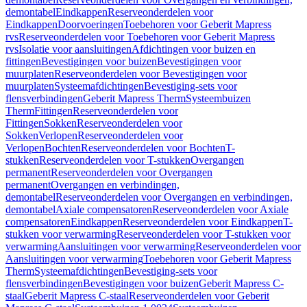
demontabel
Eindkappen
Reserveonderdelen voor
Eindkappen
Doorvoeringen
Toebehoren voor Geberit Mapress
rvs
Reserveonderdelen voor Toebehoren voor Geberit Mapress
rvs
Isolatie voor aansluitingen
Afdichtingen voor buizen en
fittingen
Bevestigingen voor buizen
Bevestigingen voor
muurplaten
Reserveonderdelen voor Bevestigingen voor
muurplaten
Systeemafdichtingen
Bevestiging-sets voor
flensverbindingen
Geberit Mapress Therm
Systeembuizen
Therm
Fittingen
Reserveonderdelen voor
Fittingen
Sokken
Reserveonderdelen voor
Sokken
Verlopen
Reserveonderdelen voor
Verlopen
Bochten
Reserveonderdelen voor Bochten
T-
stukken
Reserveonderdelen voor T-stukken
Overgangen
permanent
Reserveonderdelen voor Overgangen
permanent
Overgangen en verbindingen,
demontabel
Reserveonderdelen voor Overgangen en verbindingen,
demontabel
Axiale compensatoren
Reserveonderdelen voor Axiale
compensatoren
Eindkappen
Reserveonderdelen voor Eindkappen
T-
stukken voor verwarming
Reserveonderdelen voor T-stukken voor
verwarming
Aansluitingen voor verwarming
Reserveonderdelen voor
Aansluitingen voor verwarming
Toebehoren voor Geberit Mapress
Therm
Systeemafdichtingen
Bevestiging-sets voor
flensverbindingen
Bevestigingen voor buizen
Geberit Mapress C-
staal
Geberit Mapress C-staal
Reserveonderdelen voor Geberit