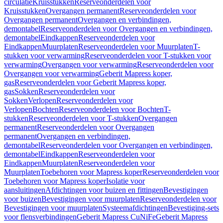
circulatie
Kruisstukken
Reserveonderdelen voor
Kruisstukken
Overgangen permanent
Reserveonderdelen voor
Overgangen permanent
Overgangen en verbindingen,
demontabel
Reserveonderdelen voor Overgangen en verbindingen,
demontabel
Eindkappen
Reserveonderdelen voor
Eindkappen
Muurplaten
Reserveonderdelen voor Muurplaten
T-
stukken voor verwarming
Reserveonderdelen voor T-stukken voor
verwarming
Overgangen voor verwarming
Reserveonderdelen voor
Overgangen voor verwarming
Geberit Mapress koper,
gas
Reserveonderdelen voor Geberit Mapress koper,
gas
Sokken
Reserveonderdelen voor
Sokken
Verlopen
Reserveonderdelen voor
Verlopen
Bochten
Reserveonderdelen voor Bochten
T-
stukken
Reserveonderdelen voor T-stukken
Overgangen
permanent
Reserveonderdelen voor Overgangen
permanent
Overgangen en verbindingen,
demontabel
Reserveonderdelen voor Overgangen en verbindingen,
demontabel
Eindkappen
Reserveonderdelen voor
Eindkappen
Muurplaten
Reserveonderdelen voor
Muurplaten
Toebehoren voor Mapress koper
Reserveonderdelen voor
Toebehoren voor Mapress koper
Isolatie voor
aansluitingen
Afdichtingen voor buizen en fittingen
Bevestigingen
voor buizen
Bevestigingen voor muurplaten
Reserveonderdelen voor
Bevestigingen voor muurplaten
Systeemafdichtingen
Bevestiging-sets
voor flensverbindingen
Geberit Mapress CuNiFe
Geberit Mapress