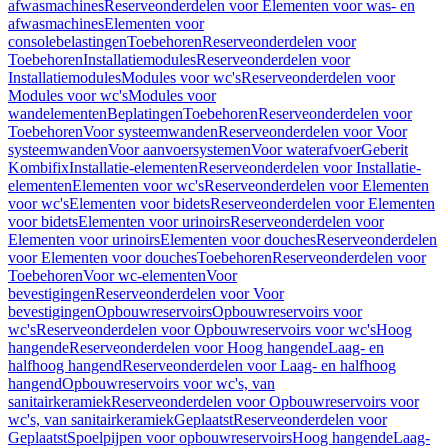
afwasmachines
Reserveonderdelen voor Elementen voor was- en
afwasmachines
Elementen voor
consolebelastingen
Toebehoren
Reserveonderdelen voor
Toebehoren
Installatiemodules
Reserveonderdelen voor
Installatiemodules
Modules voor wc's
Reserveonderdelen voor
Modules voor wc's
Modules voor
wandelementen
Beplatingen
Toebehoren
Reserveonderdelen voor
Toebehoren
Voor systeemwanden
Reserveonderdelen voor Voor
systeemwanden
Voor aanvoersystemen
Voor waterafvoer
Geberit
Kombifix
Installatie-elementen
Reserveonderdelen voor Installatie-
elementen
Elementen voor wc's
Reserveonderdelen voor Elementen
voor wc's
Elementen voor bidets
Reserveonderdelen voor Elementen
voor bidets
Elementen voor urinoirs
Reserveonderdelen voor
Elementen voor urinoirs
Elementen voor douches
Reserveonderdelen
voor Elementen voor douches
Toebehoren
Reserveonderdelen voor
Toebehoren
Voor wc-elementen
Voor
bevestigingen
Reserveonderdelen voor Voor
bevestigingen
Opbouwreservoirs
Opbouwreservoirs voor
wc's
Reserveonderdelen voor Opbouwreservoirs voor wc's
Hoog
hangende
Reserveonderdelen voor Hoog hangende
Laag- en
halfhoog hangend
Reserveonderdelen voor Laag- en halfhoog
hangend
Opbouwreservoirs voor wc's, van
sanitairkeramiek
Reserveonderdelen voor Opbouwreservoirs voor
wc's, van sanitairkeramiek
Geplaatst
Reserveonderdelen voor
Geplaatst
Spoelpijpen voor opbouwreservoirs
Hoog hangende
Laag-