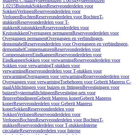
Mapress C-staal
Systeembuizen 1.0034
Systeembuizen
1.0215
Buisstuk
Sokken
Reserveonderdelen voor
Sokken
Verlopen
Reserveonderdelen voor
Verlopen
Bochten
Reserveonderdelen voor Bochten
T-
stukken
Reserveonderdelen voor T-
stukken
Kruisstukken
Reserveonderdelen voor
Kruisstukken
Overgangen permanent
Reserveonderdelen voor
Overgangen permanent
Overgangen en verbindingen,
demontabel
Reserveonderdelen voor Overgangen en verbindingen,
demontabel
Compensatoren
Reserveonderdelen voor
Compensatoren
Eindkappen
Reserveonderdelen voor
Eindkappen
Sokken voor verwarming
Reserveonderdelen voor
Sokken voor verwarming
T-stukken voor
verwarming
Reserveonderdelen voor T-stukken voor
verwarming
Overgangen voor verwarming
Reserveonderdelen voor
Overgangen voor verwarming
Toebehoren voor Geberit Mapress C-
staal
Afdichtingen voor buizen en fittingen
Bevestigingen voor
buizen
Systeemafdichtingen
Bevestiging-sets voor
flensverbindingen
Geberit Mapress koper
Geberit Mapress
koper
Reserveonderdelen voor Geberit Mapress
koper
Sokken
Reserveonderdelen voor
Sokken
Verlopen
Reserveonderdelen voor
Verlopen
Bochten
Reserveonderdelen voor Bochten
T-
stukken
Reserveonderdelen voor T-stukken
Interne
circulatie
Reserveonderdelen voor Interne