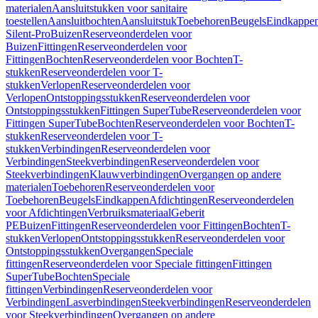
materialen
Aansluitstukken voor sanitaire
toestellen
Aansluitbochten
Aansluitstuk
Toebehoren
Beugels
Eindkappe
Silent-Pro
Buizen
Reserveonderdelen voor
Buizen
Fittingen
Reserveonderdelen voor
Fittingen
Bochten
Reserveonderdelen voor Bochten
T-
stukken
Reserveonderdelen voor T-
stukken
Verlopen
Reserveonderdelen voor
Verlopen
Ontstoppingsstukken
Reserveonderdelen voor
Ontstoppingsstukken
Fittingen SuperTube
Reserveonderdelen voor
Fittingen SuperTube
Bochten
Reserveonderdelen voor Bochten
T-
stukken
Reserveonderdelen voor T-
stukken
Verbindingen
Reserveonderdelen voor
Verbindingen
Steekverbindingen
Reserveonderdelen voor
Steekverbindingen
Klauwverbindingen
Overgangen op andere
materialen
Toebehoren
Reserveonderdelen voor
Toebehoren
Beugels
Eindkappen
Afdichtingen
Reserveonderdelen
voor Afdichtingen
Verbruiksmateriaal
Geberit
PE
Buizen
Fittingen
Reserveonderdelen voor Fittingen
Bochten
T-
stukken
Verlopen
Ontstoppingsstukken
Reserveonderdelen voor
Ontstoppingsstukken
Overgangen
Speciale
fittingen
Reserveonderdelen voor Speciale fittingen
Fittingen
SuperTube
Bochten
Speciale
fittingen
Verbindingen
Reserveonderdelen voor
Verbindingen
Lasverbindingen
Steekverbindingen
Reserveonderdelen
voor Steekverbindingen
Overgangen op andere