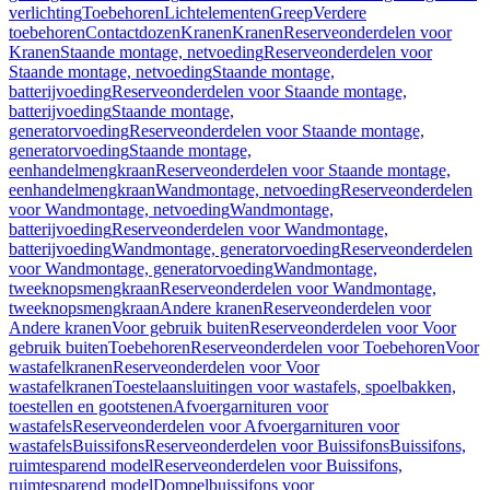
verlichting
Toebehoren
Lichtelementen
Greep
Verdere
toebehoren
Contactdozen
Kranen
Kranen
Reserveonderdelen voor
Kranen
Staande montage, netvoeding
Reserveonderdelen voor
Staande montage, netvoeding
Staande montage,
batterijvoeding
Reserveonderdelen voor Staande montage,
batterijvoeding
Staande montage,
generatorvoeding
Reserveonderdelen voor Staande montage,
generatorvoeding
Staande montage,
eenhandelmengkraan
Reserveonderdelen voor Staande montage,
eenhandelmengkraan
Wandmontage, netvoeding
Reserveonderdelen
voor Wandmontage, netvoeding
Wandmontage,
batterijvoeding
Reserveonderdelen voor Wandmontage,
batterijvoeding
Wandmontage, generatorvoeding
Reserveonderdelen
voor Wandmontage, generatorvoeding
Wandmontage,
tweeknopsmengkraan
Reserveonderdelen voor Wandmontage,
tweeknopsmengkraan
Andere kranen
Reserveonderdelen voor
Andere kranen
Voor gebruik buiten
Reserveonderdelen voor Voor
gebruik buiten
Toebehoren
Reserveonderdelen voor Toebehoren
Voor
wastafelkranen
Reserveonderdelen voor Voor
wastafelkranen
Toestelaansluitingen voor wastafels, spoelbakken,
toestellen en gootstenen
Afvoergarnituren voor
wastafels
Reserveonderdelen voor Afvoergarnituren voor
wastafels
Buissifons
Reserveonderdelen voor Buissifons
Buissifons,
ruimtesparend model
Reserveonderdelen voor Buissifons,
ruimtesparend model
Dompelbuissifons voor