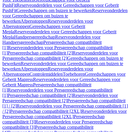
PushFit
Reserveonderdelen voor Gereedschappen voor Geberit
PushFit
Gereedschappen om buizen te bewerken
Reserveonderdelen
voor Gereedschappen om buizen te
bewerken
Afpersstoppen
Reserveonderdelen voor
Afpersstoppen
Gereedschappen voor Geberit
Mepla
Reserveonderdelen voor Gereedschappen voor Geberit
Mepla
Handpersgereedschap
Reserveonderdelen voor
Handpersgereedschap
Persgereedschap compatibiliteit
[1]
Reserveonderdelen voor Persgereedschap compatibiliteit
[1]
Persgereedschap compatibiliteit [2]
Reserveonderdelen voor
Persgereedschap compatibiliteit [2]
Gereedschappen om buizen te
bewerken
Reserveonderdelen voor Gereedschappen om buizen te
bewerken
Afpersstoppen
Reserveonderdelen voor
Afpersstoppen
Controlemiddelen
Toebehoren
Gereedschappen voor
Geberit Mapress
Reserveonderdelen voor Gereedschappen voor
Geberit Mapress
Persgereedschap compatibiliteit
[1]
Reserveonderdelen voor Persgereedschap compatibiliteit
[1]
Persgereedschap compatibiliteit [2]
Reserveonderdelen voor
Persgereedschap compatibiliteit [2]
Persgereedschap compatibiliteit
[1] / [2]
Reserveonderdelen voor Persgereedschap compatibiliteit [1]
/ [2]
Persgereedschap compatibiliteit [2XL]
Reserveonderdelen voor
Persgereedschap compatibiliteit [2XL]
Persgereedschap
compatibiliteit [3]
Reserveonderdelen voor Persgereedschap
compatibiliteit [3]
Persgereedschap compatibiliteit