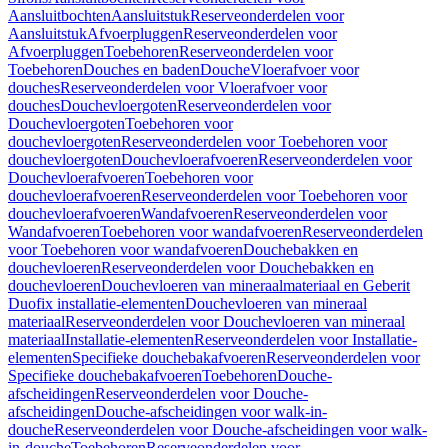
Aansluitbochten
Aansluitstuk
Reserveonderdelen voor
Aansluitstuk
Afvoerpluggen
Reserveonderdelen voor
Afvoerpluggen
Toebehoren
Reserveonderdelen voor
Toebehoren
Douches en baden
Douche
Vloerafvoer voor
douches
Reserveonderdelen voor Vloerafvoer voor
douches
Douchevloergoten
Reserveonderdelen voor
Douchevloergoten
Toebehoren voor
douchevloergoten
Reserveonderdelen voor Toebehoren voor
douchevloergoten
Douchevloerafvoeren
Reserveonderdelen voor
Douchevloerafvoeren
Toebehoren voor
douchevloerafvoeren
Reserveonderdelen voor Toebehoren voor
douchevloerafvoeren
Wandafvoeren
Reserveonderdelen voor
Wandafvoeren
Toebehoren voor wandafvoeren
Reserveonderdelen
voor Toebehoren voor wandafvoeren
Douchebakken en
douchevloeren
Reserveonderdelen voor Douchebakken en
douchevloeren
Douchevloeren van mineraalmateriaal en Geberit
Duofix installatie-elementen
Douchevloeren van mineraal
materiaal
Reserveonderdelen voor Douchevloeren van mineraal
materiaal
Installatie-elementen
Reserveonderdelen voor Installatie-
elementen
Specifieke douchebakafvoeren
Reserveonderdelen voor
Specifieke douchebakafvoeren
Toebehoren
Douche-
afscheidingen
Reserveonderdelen voor Douche-
afscheidingen
Douche-afscheidingen voor walk-in-
douche
Reserveonderdelen voor Douche-afscheidingen voor walk-
in-douche
Toebehoren
Reserveonderdelen voor