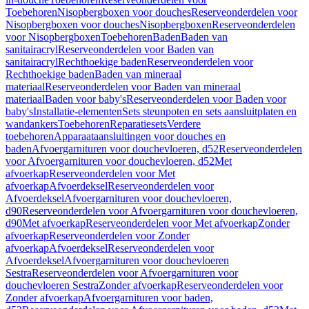
Toebehoren
Nisopbergboxen voor douches
Reserveonderdelen voor
Nisopbergboxen voor douches
Nisopbergboxen
Reserveonderdelen
voor Nisopbergboxen
Toebehoren
Baden
Baden van
sanitairacryl
Reserveonderdelen voor Baden van
sanitairacryl
Rechthoekige baden
Reserveonderdelen voor
Rechthoekige baden
Baden van mineraal
materiaal
Reserveonderdelen voor Baden van mineraal
materiaal
Baden voor baby's
Reserveonderdelen voor Baden voor
baby's
Installatie-elementen
Sets steunpoten en sets aansluitplaten en
wandankers
Toebehoren
Reparatiesets
Verdere
toebehoren
Apparaataansluitingen voor douches en
baden
Afvoergarnituren voor douchevloeren, d52
Reserveonderdelen
voor Afvoergarnituren voor douchevloeren, d52
Met
afvoerkap
Reserveonderdelen voor Met
afvoerkap
Afvoerdeksel
Reserveonderdelen voor
Afvoerdeksel
Afvoergarnituren voor douchevloeren,
d90
Reserveonderdelen voor Afvoergarnituren voor douchevloeren,
d90
Met afvoerkap
Reserveonderdelen voor Met afvoerkap
Zonder
afvoerkap
Reserveonderdelen voor Zonder
afvoerkap
Afvoerdeksel
Reserveonderdelen voor
Afvoerdeksel
Afvoergarnituren voor douchevloeren
Sestra
Reserveonderdelen voor Afvoergarnituren voor
douchevloeren Sestra
Zonder afvoerkap
Reserveonderdelen voor
Zonder afvoerkap
Afvoergarnituren voor baden,