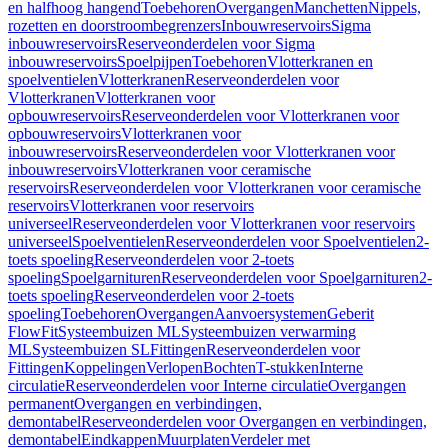
en halfhoog hangend
Toebehoren
Overgangen
Manchetten
Nippels,
rozetten en doorstroombegrenzers
Inbouwreservoirs
Sigma
inbouwreservoirs
Reserveonderdelen voor Sigma
inbouwreservoirs
Spoelpijpen
Toebehoren
Vlotterkranen en
spoelventielen
Vlotterkranen
Reserveonderdelen voor
Vlotterkranen
Vlotterkranen voor
opbouwreservoirs
Reserveonderdelen voor Vlotterkranen voor
opbouwreservoirs
Vlotterkranen voor
inbouwreservoirs
Reserveonderdelen voor Vlotterkranen voor
inbouwreservoirs
Vlotterkranen voor ceramische
reservoirs
Reserveonderdelen voor Vlotterkranen voor ceramische
reservoirs
Vlotterkranen voor reservoirs
universeel
Reserveonderdelen voor Vlotterkranen voor reservoirs
universeel
Spoelventielen
Reserveonderdelen voor Spoelventielen
2-
toets spoeling
Reserveonderdelen voor 2-toets
spoeling
Spoelgarnituren
Reserveonderdelen voor Spoelgarnituren
2-
toets spoeling
Reserveonderdelen voor 2-toets
spoeling
Toebehoren
Overgangen
Aanvoersystemen
Geberit
FlowFit
Systeembuizen ML
Systeembuizen verwarming
ML
Systeembuizen SL
Fittingen
Reserveonderdelen voor
Fittingen
Koppelingen
Verlopen
Bochten
T-stukken
Interne
circulatie
Reserveonderdelen voor Interne circulatie
Overgangen
permanent
Overgangen en verbindingen,
demontabel
Reserveonderdelen voor Overgangen en verbindingen,
demontabel
Eindkappen
Muurplaten
Verdeler met