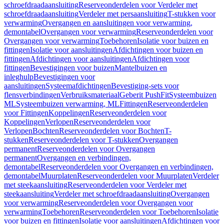
schroefdraadaansluiting
Reserveonderdelen voor Verdeler met
schroefdraadaansluiting
Verdeler met persaansluiting
T-stukken voor
verwarming
Overgangen en aansluitingen voor verwarming,
demontabel
Overgangen voor verwarming
Reserveonderdelen voor
Overgangen voor verwarming
Toebehoren
Isolatie voor buizen en
fittingen
Isolatie voor aansluitingen
Afdichtingen voor buizen en
fittingen
Afdichtingen voor aansluitingen
Afdichtingen voor
fittingen
Bevestigingen voor buizen
Mantelbuizen en
inleghulp
Bevestigingen voor
aansluitingen
Systeemafdichtingen
Bevestiging-sets voor
flensverbindingen
Verbruiksmateriaal
Geberit PushFit
Systeembuizen
ML
Systeembuizen verwarming, ML
Fittingen
Reserveonderdelen
voor Fittingen
Koppelingen
Reserveonderdelen voor
Koppelingen
Verlopen
Reserveonderdelen voor
Verlopen
Bochten
Reserveonderdelen voor Bochten
T-
stukken
Reserveonderdelen voor T-stukken
Overgangen
permanent
Reserveonderdelen voor Overgangen
permanent
Overgangen en verbindingen,
demontabel
Reserveonderdelen voor Overgangen en verbindingen,
demontabel
Muurplaten
Reserveonderdelen voor Muurplaten
Verdeler
met steekaansluiting
Reserveonderdelen voor Verdeler met
steekaansluiting
Verdeler met schroefdraadaansluiting
Overgangen
voor verwarming
Reserveonderdelen voor Overgangen voor
verwarming
Toebehoren
Reserveonderdelen voor Toebehoren
Isolatie
voor buizen en fittingen
Isolatie voor aansluitingen
Afdichtingen voor