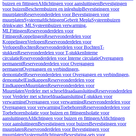
buizen en fittingen
Afdichtingen voor aansluitingen
Bevestigingen
voor buizen
Beschermbuizen en inleghulp
Bevestigingen voor
muurplaten
Reserveonderdelen voor Bevestigingen voor
muurplaten
Systeemafdichtingen
Geberit Mepla
Systeembuizen
drinkwater, ML
Systeembuizen verwarming,
ML
Fittingen
Reserveonderdelen voor
Fittingen
Koppelingen
Reserveonderdelen voor
Koppelingen
Verlopen
Reserveonderdelen voor
Verlopen
Bochten
Reserveonderdelen voor Bochten
T-
stukken
Reserveonderdelen voor T-stukken
Interne
circulatie
Reserveonderdelen voor Interne circulatie
Overgangen
permanent
Reserveonderdelen voor Overgangen
permanent
Overgangen en verbindingen,
demontabel
Reserveonderdelen voor Overgangen en verbindingen,
demontabel
Eindkappen
Reserveonderdelen voor
Eindkappen
Muurplaten
Reserveonderdelen voor
Muurplaten
Verdeler met schroefdraadaansluiting
Reserveonderdelen
voor Verdeler met schroefdraadaansluiting
T-stukken voor
verwarming
Overgangen voor verwarming
Reserveonderdelen voor
Overgangen voor verwarming
Toebehoren
Reserveonderdelen voor
Toebehoren
Isolatie voor buizen en fittingen
Isolatie voor
aansluitingen
Afdichtingen voor buizen en fittingen
Afdichtingen
voor aansluitingen
Bevestigingen voor buizen
Bevestigingen voor
muurplaten
Reserveonderdelen voor Bevestigingen voor
muurplaten
Systeemafdichtingen
Bevestiging-sets voor