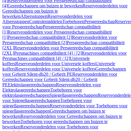
[4]
Reserveonderdelen voor Persgereedschap compatibiliteit
[4]
Gereedschappen om buizen te bewerken
Reserveonderdelen voor
Gereedschappen om buizen te
bewerken
Afpersstoppen
Reserveonderdelen voor
Afpersstoppen
Controlemiddelen
Toebehoren
Persgereedschap
Reserve
voor Persgereedschap
Persgereedschap compatibiliteit
[1]
Reserveonderdelen voor Persgereedschap compatibiliteit
[1]
Persgereedschap compatibiliteit [2]
Reserveonderdelen voor
Persgereedschap compatibiliteit [2]
Persgereedschap compatibiliteit
[2XL]
Reserveonderdelen voor Persgereedschap compatibiliteit
[2XL]
Persmachines compatibiliteit [4] / [2]
Reserveonderdelen voor
Persmachines compatibiliteit [4] / [2]
Universele
koffers
Reserveonderdelen voor Universele koffers
Universele
koffers
Reserveonderdelen voor Universele koffers
Gereedschappen
voor Geberit Silent-db20 / Geberit PE
Reserveonderdelen voor
Gereedschappen voor Geberit Silent-db20 / Geberit
PE
Elektrolasgereedschappen
Reserveonderdelen voor
Elektrolasgereedschappen
Toebehoren voor
elektrolasgereedschappen
Spiegellasgereedschappen
Reserveonderdele
voor Spiegellasgereedschappen
Toebehoren voor
spiegellasgereedschappen
Reserveonderdelen voor Toebehoren voor
spiegellasgereedschappen
Gereedschappen om buizen te
bewerken
Reserveonderdelen voor Gereedschappen om buizen te
bewerken
Toebehoren voor gereedschappen om buizen te
bewerken
Reserveonderdelen voor Toebehoren voor