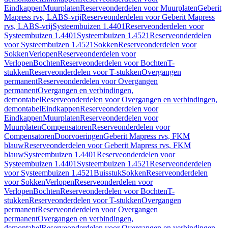
Eindkappen
Muurplaten
Reserveonderdelen voor Muurplaten
Geberit
Mapress rvs, LABS-vrij
Reserveonderdelen voor Geberit Mapress
rvs, LABS-vrij
Systeembuizen 1.4401
Reserveonderdelen voor
Systeembuizen 1.4401
Systeembuizen 1.4521
Reserveonderdelen
voor Systeembuizen 1.4521
Sokken
Reserveonderdelen voor
Sokken
Verlopen
Reserveonderdelen voor
Verlopen
Bochten
Reserveonderdelen voor Bochten
T-
stukken
Reserveonderdelen voor T-stukken
Overgangen
permanent
Reserveonderdelen voor Overgangen
permanent
Overgangen en verbindingen,
demontabel
Reserveonderdelen voor Overgangen en verbindingen,
demontabel
Eindkappen
Reserveonderdelen voor
Eindkappen
Muurplaten
Reserveonderdelen voor
Muurplaten
Compensatoren
Reserveonderdelen voor
Compensatoren
Doorvoeringen
Geberit Mapress rvs, FKM
blauw
Reserveonderdelen voor Geberit Mapress rvs, FKM
blauw
Systeembuizen 1.4401
Reserveonderdelen voor
Systeembuizen 1.4401
Systeembuizen 1.4521
Reserveonderdelen
voor Systeembuizen 1.4521
Buisstuk
Sokken
Reserveonderdelen
voor Sokken
Verlopen
Reserveonderdelen voor
Verlopen
Bochten
Reserveonderdelen voor Bochten
T-
stukken
Reserveonderdelen voor T-stukken
Overgangen
permanent
Reserveonderdelen voor Overgangen
permanent
Overgangen en verbindingen,
demontabel
Reserveonderdelen voor Overgangen en verbindingen,