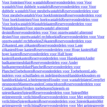
Voor fonteinen
Voor wastafels
Reserveonderdelen voor Voor
wastafels
Voor dubbele wastafels
Reserveonderdelen voor Voor
dubbele wastafels
Voor meubelwastafels
Reserveonderdelen voor
Voor meubelwastafels
Voor hoekfonteinen
Reserveonderdelen voor
Voor hoekfonteinen
Voor hoekwastafels
Reserveonderdelen voor
Voor hoekwastafels
Wastafelplaaten
Reserveonderdelen voor
Wastafelplaaten
Voor opzetwastafel afgerond
design
Reserveonderdelen voor Voor opzetwastafel afgerond
design
Voor opzetwastafel rechthoekig
Reserveonderdelen voor Voor
opzetwastafel rechthoekig
Zijkasten
Reserveonderdelen voor
Zijkasten
Lage zijkasten
Reserveonderdelen voor Lage
zijkasten
Hoge kasten
Reserveonderdelen voor Hoge kasten
Half
hoge kasten
Reserveonderdelen voor Half hoge
kasten
Hangkasten
Reserveonderdelen voor Hangkasten
Ander
badkamermeubilair
Reserveonderdelen voor Ander
badkamermeubilair
Planchet
Reserveonderdelen voor
Planchet
Toebehoren
Reserveonderdelen voor Toebehoren
Lade-
indelers voor schuifladen en indelingsboxen
Handdoekhouders en
handdoekhaken
Lichtelementen
Houder voor wastafelplaten
Greep
Set
steunpoten
Magneetwanden
Contactdozen
Reserveonderdelen voor
Contactdozen
Verdere toebehoren
Spiegels en
spiegelkasten
Spiegel
Reserveonderdelen voor Spiegel
Met
geïntegreerde verlichting
Reserveonderdelen voor Met geïntegreerde
verlichting
Spiegelkasten
Reserveonderdelen voor Spiegelkasten
Met
geïntegreerde verlichting
Reserveonderdelen voor Met geïntegreerde