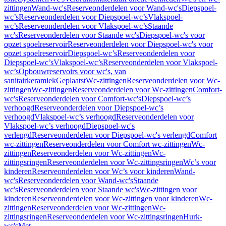
zittingen
Wand-wc's
Reserveonderdelen voor Wand-wc's
Diepspoel-
wc’s
Reserveonderdelen voor Diepspoel-wc’s
Vlakspoel-
wc’s
Reserveonderdelen voor Vlakspoel-wc’s
Staande
wc's
Reserveonderdelen voor Staande wc's
Diepspoel-wc's voor
opzet spoelreservoir
Reserveonderdelen voor Diepspoel-wc's voor
opzet spoelreservoir
Diepspoel-wc’s
Reserveonderdelen voor
Diepspoel-wc’s
Vlakspoel-wc’s
Reserveonderdelen voor Vlakspoel-
wc’s
Opbouwreservoirs voor wc's, van
sanitairkeramiek
Geplaatst
Wc-zittingen
Reserveonderdelen voor Wc-
zittingen
Wc-zittingen
Reserveonderdelen voor Wc-zittingen
Comfort-
wc's
Reserveonderdelen voor Comfort-wc's
Diepspoel-wc’s
verhoogd
Reserveonderdelen voor Diepspoel-wc’s
verhoogd
Vlakspoel-wc’s verhoogd
Reserveonderdelen voor
Vlakspoel-wc’s verhoogd
Diepspoel-wc's
verlengd
Reserveonderdelen voor Diepspoel-wc's verlengd
Comfort
wc-zittingen
Reserveonderdelen voor Comfort wc-zittingen
Wc-
zittingen
Reserveonderdelen voor Wc-zittingen
Wc-
zittingsringen
Reserveonderdelen voor Wc-zittingsringen
Wc’s voor
kinderen
Reserveonderdelen voor Wc’s voor kinderen
Wand-
wc's
Reserveonderdelen voor Wand-wc's
Staande
wc's
Reserveonderdelen voor Staande wc's
Wc-zittingen voor
kinderen
Reserveonderdelen voor Wc-zittingen voor kinderen
Wc-
zittingen
Reserveonderdelen voor Wc-zittingen
Wc-
zittingsringen
Reserveonderdelen voor Wc-zittingsringen
Hurk-
wc's
Met