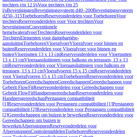
trechters t/m 12 l/s
Voor trechters t/m 25
l/s
Bevestigingen
Bevestigingssysteem d40–200
Bevestigingssysteem
d250–315
Toebehoren
Reserveonderdelen voor Toebehoren
Voor
trechters
Reserveonderdelen voor Voor trechters
Voor
bevestigingen
Conventionele
hemelwaterafvoer
Trechters
Reserveonderdelen voor
Trechters
Elementen voor dampbarrière-
aansluiting
Toebehoren
Vloerafvoer
Vloerafvoer voor binnen en
buiten
Reserveonderdelen voor Vloerafvoer voor binnen en
buiten
Vloerputten 13 x 13 cm
Reserveonderdelen voor Vloerputten
13 x 13 cm
Vloeraansluitingen voor balkons en terrassen, 13 x 13
cm
Reserveonderdelen voor Vloeraansluitingen voor balkons en
terrassen, 13 x 13 cm
Vloerafvoeren 15 x 15 cm
Reserveonderdelen
voor Vloerafvoeren 15 x 15 cm
Toebehoren
Reserveonderdelen voor
Toebehoren
Gereedschappen
Gereedschappen
Gereedschappen voor
Geberit FlowFit
Reserveonderdelen voor Gereedschappen voor
Geberit FlowFit
Handpersgereedschap
Reserveonderdelen voor
Handpersgereedschap
Perstangen compatibiliteit
[1]
Reserveonderdelen voor Perstangen compatibiliteit [1]
Perstangen
compatibiliteit [2]
Reserveonderdelen voor Perstangen compatibiliteit
[2]
Gereedschappen om buizen te bewerken
Reserveonderdelen voor
Gereedschappen om buizen te
bewerken
Afpersstoppen
Reserveonderdelen voor
Afpersstoppen
Controlemiddelen
Toebehoren
Reserveonderdelen
voor Toebehoren
Gereedschappen voor Geberit