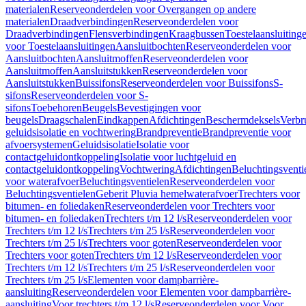
materialen
Reserveonderdelen voor Overgangen op andere
materialen
Draadverbindingen
Reserveonderdelen voor
Draadverbindingen
Flensverbindingen
Kraagbussen
Toestelaansluiting
voor Toestelaansluitingen
Aansluitbochten
Reserveonderdelen voor
Aansluitbochten
Aansluitmoffen
Reserveonderdelen voor
Aansluitmoffen
Aansluitstukken
Reserveonderdelen voor
Aansluitstukken
Buissifons
Reserveonderdelen voor Buissifons
S-
sifons
Reserveonderdelen voor S-
sifons
Toebehoren
Beugels
Bevestigingen voor
beugels
Draagschalen
Eindkappen
Afdichtingen
Beschermdeksels
Verbr
geluidsisolatie en vochtwering
Brandpreventie
Brandpreventie voor
afvoersystemen
Geluidsisolatie
Isolatie voor
contactgeluidontkoppeling
Isolatie voor luchtgeluid en
contactgeluidontkoppeling
Vochtwering
Afdichtingen
Beluchtingsventi
voor waterafvoer
Beluchtingsventielen
Reserveonderdelen voor
Beluchtingsventielen
Geberit Pluvia hemelwaterafvoer
Trechters voor
bitumen- en foliedaken
Reserveonderdelen voor Trechters voor
bitumen- en foliedaken
Trechters t/m 12 l/s
Reserveonderdelen voor
Trechters t/m 12 l/s
Trechters t/m 25 l/s
Reserveonderdelen voor
Trechters t/m 25 l/s
Trechters voor goten
Reserveonderdelen voor
Trechters voor goten
Trechters t/m 12 l/s
Reserveonderdelen voor
Trechters t/m 12 l/s
Trechters t/m 25 l/s
Reserveonderdelen voor
Trechters t/m 25 l/s
Elementen voor dampbarrière-
aansluiting
Reserveonderdelen voor Elementen voor dampbarrière-
aansluiting
Voor trechters t/m 12 l/s
Reserveonderdelen voor Voor