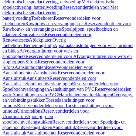
elektronische spoelactivering, netvoeding
Met elektronische
spoelactivering, batterijvoeding
Reserveonderdelen voor Met
elektronische spoelactivering,
batterijvoeding
Toebehoren
Reserveonderdelen voor
Toebehoren
Ruwbouw- en vervangingssets
Reserveonderdelen voor
Ruwbouw- en vervangingssets
Spoelpijpen, spoelbochten en
adapters
Renovatiesets
Reserveonderdelen voor
Renovatiesets
Afdekplaten
Overig
toebehoren
Bedieningshulp
Apparaataansluitingen voor wc's, urinoirs
en bidets
Afvoergarnituren voor wc's en
slophoppers
Reserveonderdelen voor Afvoergarnituren voor wc's en
slophoppers
Sifons
Reserveonderdelen voor
Sifons
Aansluitbochten
Reserveonderdelen voor
Aansluitbochten
Aansluitstuk
Reserveonderdelen voor
Aansluitstuk
Aansluitsets
Reserveonderdelen voor
Aansluitsets
Spoelbochtverlengingen
Reserveonderdelen voor
Spoelbochtverlengingen
Aansluitingen van PVC
Reserveonderdelen
voor Aansluitingen van PVC
Manchetten en afdekkappen
Overgang-
en verbindingsstukken
Toestelaansluitingen voor
urinoirs
Reserveonderdelen voor Toestelaansluitingen voor
urinoirs
Urinoirsifons
Reserveonderdelen voor
Urinoirsifons
Spoelpijp- en
spoelbochtverlengstukken
Reserveonderdelen voor Spoelpijp- en
spoelbochtverlengstukken
Aansluitstuk
Reserveonderdelen voor
Aansluitstuk
Aansluitbochten
Reserveonderdelen voor