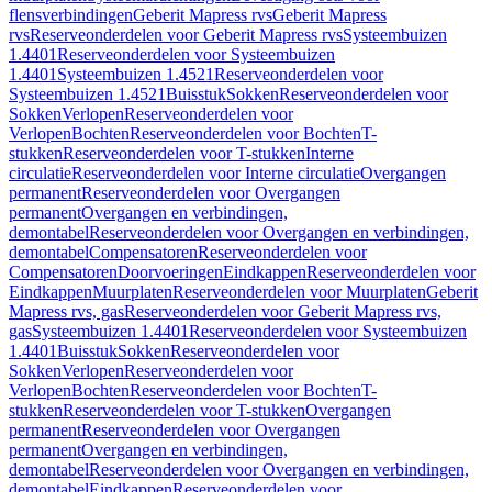
flensverbindingen
Geberit Mapress rvs
Geberit Mapress
rvs
Reserveonderdelen voor Geberit Mapress rvs
Systeembuizen
1.4401
Reserveonderdelen voor Systeembuizen
1.4401
Systeembuizen 1.4521
Reserveonderdelen voor
Systeembuizen 1.4521
Buisstuk
Sokken
Reserveonderdelen voor
Sokken
Verlopen
Reserveonderdelen voor
Verlopen
Bochten
Reserveonderdelen voor Bochten
T-
stukken
Reserveonderdelen voor T-stukken
Interne
circulatie
Reserveonderdelen voor Interne circulatie
Overgangen
permanent
Reserveonderdelen voor Overgangen
permanent
Overgangen en verbindingen,
demontabel
Reserveonderdelen voor Overgangen en verbindingen,
demontabel
Compensatoren
Reserveonderdelen voor
Compensatoren
Doorvoeringen
Eindkappen
Reserveonderdelen voor
Eindkappen
Muurplaten
Reserveonderdelen voor Muurplaten
Geberit
Mapress rvs, gas
Reserveonderdelen voor Geberit Mapress rvs,
gas
Systeembuizen 1.4401
Reserveonderdelen voor Systeembuizen
1.4401
Buisstuk
Sokken
Reserveonderdelen voor
Sokken
Verlopen
Reserveonderdelen voor
Verlopen
Bochten
Reserveonderdelen voor Bochten
T-
stukken
Reserveonderdelen voor T-stukken
Overgangen
permanent
Reserveonderdelen voor Overgangen
permanent
Overgangen en verbindingen,
demontabel
Reserveonderdelen voor Overgangen en verbindingen,
demontabel
Eindkappen
Reserveonderdelen voor