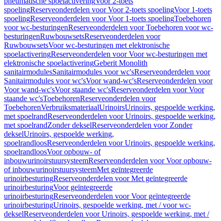
pneumatische spoelactivering
Voor 2-toets
spoeling
Reserveonderdelen voor Voor 2-toets spoeling
Voor 1-toets
spoeling
Reserveonderdelen voor Voor 1-toets spoeling
Toebehoren
voor wc-besturingen
Reserveonderdelen voor Toebehoren voor wc-
besturingen
Ruwbouwsets
Reserveonderdelen voor
Ruwbouwsets
Voor wc-besturingen met elektronische
spoelactivering
Reserveonderdelen voor Voor wc-besturingen met
elektronische spoelactivering
Geberit Monolith
sanitairmodules
Sanitairmodules voor wc's
Reserveonderdelen voor
Sanitairmodules voor wc's
Voor wand-wc's
Reserveonderdelen voor
Voor wand-wc's
Voor staande wc's
Reserveonderdelen voor Voor
staande wc's
Toebehoren
Reserveonderdelen voor
Toebehoren
Verbruiksmateriaal
Urinoirs
Urinoirs, gespoelde werking,
met spoelrand
Reserveonderdelen voor Urinoirs, gespoelde werking,
met spoelrand
Zonder deksel
Reserveonderdelen voor Zonder
deksel
Urinoirs, gespoelde werking,
spoelrandloos
Reserveonderdelen voor Urinoirs, gespoelde werking,
spoelrandloos
Voor opbouw- of
inbouwurinoirstuursysteem
Reserveonderdelen voor Voor opbouw-
of inbouwurinoirstuursysteem
Met geïntegreerde
urinoirbesturing
Reserveonderdelen voor Met geïntegreerde
urinoirbesturing
Voor geïntegreerde
urinoirbesturing
Reserveonderdelen voor Voor geïntegreerde
urinoirbesturing
Urinoirs, gespoelde werking, met / voor wc-
deksel
Reserveonderdelen voor Urinoirs, gespoelde werking, met /