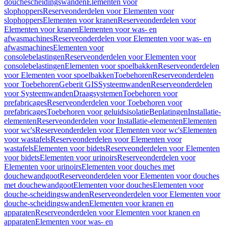
douchescheidingswanden
Elementen voor
slophoppers
Reserveonderdelen voor Elementen voor
slophoppers
Elementen voor kranen
Reserveonderdelen voor
Elementen voor kranen
Elementen voor was- en
afwasmachines
Reserveonderdelen voor Elementen voor was- en
afwasmachines
Elementen voor
consolebelastingen
Reserveonderdelen voor Elementen voor
consolebelastingen
Elementen voor spoelbakken
Reserveonderdelen
voor Elementen voor spoelbakken
Toebehoren
Reserveonderdelen
voor Toebehoren
Geberit GIS
Systeemwanden
Reserveonderdelen
voor Systeemwanden
Draagsystemen
Toebehoren voor
prefabricages
Reserveonderdelen voor Toebehoren voor
prefabricages
Toebehoren voor geluidsisolatie
Beplatingen
Installatie-
elementen
Reserveonderdelen voor Installatie-elementen
Elementen
voor wc's
Reserveonderdelen voor Elementen voor wc's
Elementen
voor wastafels
Reserveonderdelen voor Elementen voor
wastafels
Elementen voor bidets
Reserveonderdelen voor Elementen
voor bidets
Elementen voor urinoirs
Reserveonderdelen voor
Elementen voor urinoirs
Elementen voor douches met
douchewandgoot
Reserveonderdelen voor Elementen voor douches
met douchewandgoot
Elementen voor douches
Elementen voor
douche-scheidingswanden
Reserveonderdelen voor Elementen voor
douche-scheidingswanden
Elementen voor kranen en
apparaten
Reserveonderdelen voor Elementen voor kranen en
apparaten
Elementen voor was- en