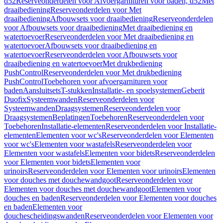
d52
Reserveonderdelen voor Afvoergarnituren voor baden, d52
Met
draaibediening
Reserveonderdelen voor Met
draaibediening
Afbouwsets voor draaibediening
Reserveonderdelen
voor Afbouwsets voor draaibediening
Met draaibediening en
watertoevoer
Reserveonderdelen voor Met draaibediening en
watertoevoer
Afbouwsets voor draaibediening en
watertoevoer
Reserveonderdelen voor Afbouwsets voor
draaibediening en watertoevoer
Met drukbediening
PushControl
Reserveonderdelen voor Met drukbediening
PushControl
Toebehoren voor afvoergarnituren voor
baden
Aansluitsets
T-stukken
Installatie- en spoelsystemen
Geberit
Duofix
Systeemwanden
Reserveonderdelen voor
Systeemwanden
Draagsystemen
Reserveonderdelen voor
Draagsystemen
Beplatingen
Toebehoren
Reserveonderdelen voor
Toebehoren
Installatie-elementen
Reserveonderdelen voor Installatie-
elementen
Elementen voor wc's
Reserveonderdelen voor Elementen
voor wc's
Elementen voor wastafels
Reserveonderdelen voor
Elementen voor wastafels
Elementen voor bidets
Reserveonderdelen
voor Elementen voor bidets
Elementen voor
urinoirs
Reserveonderdelen voor Elementen voor urinoirs
Elementen
voor douches met douchewandgoot
Reserveonderdelen voor
Elementen voor douches met douchewandgoot
Elementen voor
douches en baden
Reserveonderdelen voor Elementen voor douches
en baden
Elementen voor
douchescheidingswanden
Reserveonderdelen voor Elementen voor