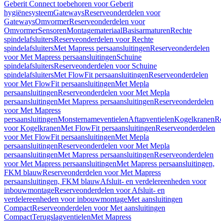
Geberit Connect toebehoren voor Geberit
hygiënesysteem
Gateways
Reserveonderdelen voor
Gateways
Omvormer
Reserveonderdelen voor
Omvormer
Sensoren
Montagemateriaal
Basisarmaturen
Rechte
spindelafsluiters
Reserveonderdelen voor Rechte
spindelafsluiters
Met Mapress persaansluitingen
Reserveonderdelen
voor Met Mapress persaansluitingen
Schuine
spindelafsluiters
Reserveonderdelen voor Schuine
spindelafsluiters
Met FlowFit persaansluitingen
Reserveonderdelen
voor Met FlowFit persaansluitingen
Met Mepla
persaansluitingen
Reserveonderdelen voor Met Mepla
persaansluitingen
Met Mapress persaansluitingen
Reserveonderdelen
voor Met Mapress
persaansluitingen
Monsternameventielen
Aftapventielen
Kogelkranen
R
voor Kogelkranen
Met FlowFit persaansluitingen
Reserveonderdelen
voor Met FlowFit persaansluitingen
Met Mepla
persaansluitingen
Reserveonderdelen voor Met Mepla
persaansluitingen
Met Mapress persaansluitingen
Reserveonderdelen
voor Met Mapress persaansluitingen
Met Mapress persaansluitingen,
FKM blauw
Reserveonderdelen voor Met Mapress
persaansluitingen, FKM blauw
Afsluit- en verdelereenheden voor
inbouwmontage
Reserveonderdelen voor Afsluit- en
verdelereenheden voor inbouwmontage
Met aansluitingen
Compact
Reserveonderdelen voor Met aansluitingen
Compact
Terugslagventielen
Met Mapress