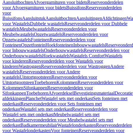
Aansluitbochten
Afvoergarnituren voor bidets
Reserveonderdelen
voor Afvoergarnituren voor bidets
Buissifons
Reserveonderdelen
voor
Buissifons
Aansluitstuk
Aansluitbochten
Aansluitingen
Afdichtingen
Was
voor Wastafels
Dubbele wastafels
Reserveonderdelen voor Dubbele
wastafels
Meubelwastafels
Reserveonderdelen voor
Meubelwastafels
Opzetwastafels
Reserveonderdelen voor
Opzetwastafels
Fonteinen
Reserveonderdelen voor
Fonteinen
Opzetfontein
Hoekfonteinen
Inbouwwastafels
Reserveonderd
voor Inbouwwastafels
Onderbouwwastafels
Reserveonderdelen voor
Onderbouwwastafels
Hoekwastafels
Wastafels Comfort
Wastafels
voor kinderen
Reserveonderdelen voor Wastafels voor
kinderen
Wastroggen
Reserveonderdelen voor Wastroggen
Andere
wastafels
Reserveonderdelen voor Andere
wastafels
Uitstortgootsteen
Reserveonderdelen voor
Uitstortgootsteen
Toebehoren
Kolommen
Reserveonderdelen voor
Kolommen
Sifonkappen
Reserveonderdelen voor
Sifonkappen
Toebehoren
Afvoerdeksel
Bevestigingsmateriaal
Decorati
afdekkingen
Planchet
Wastafel sets met onderkast
Sets fonteinen met
onderkast
Reserveonderdelen voor Sets fonteinen met
onderkast
Wastafel sets met onderkast
Reserveonderdelen voor
Wastafel sets met onderkast
Meubelwastafel sets met
onderkast
Reserveonderdelen voor Meubelwastafel sets met
onderkast
Badkamermeubilair
Wastafelonderkasten
Reserveonderdelen
voor Wastafelonderkasten
Voor fonteinen
Reserveonderdelen voor