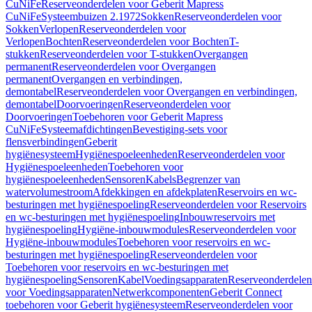
CuNiFe
Reserveonderdelen voor Geberit Mapress
CuNiFe
Systeembuizen 2.1972
Sokken
Reserveonderdelen voor
Sokken
Verlopen
Reserveonderdelen voor
Verlopen
Bochten
Reserveonderdelen voor Bochten
T-
stukken
Reserveonderdelen voor T-stukken
Overgangen
permanent
Reserveonderdelen voor Overgangen
permanent
Overgangen en verbindingen,
demontabel
Reserveonderdelen voor Overgangen en verbindingen,
demontabel
Doorvoeringen
Reserveonderdelen voor
Doorvoeringen
Toebehoren voor Geberit Mapress
CuNiFe
Systeemafdichtingen
Bevestiging-sets voor
flensverbindingen
Geberit
hygiënesysteem
Hygiënespoeleenheden
Reserveonderdelen voor
Hygiënespoeleenheden
Toebehoren voor
hygiënespoeleenheden
Sensoren
Kabels
Begrenzer van
watervolumestroom
Afdekkingen en afdekplaten
Reservoirs en wc-
besturingen met hygiënespoeling
Reserveonderdelen voor Reservoirs
en wc-besturingen met hygiënespoeling
Inbouwreservoirs met
hygiënespoeling
Hygiëne-inbouwmodules
Reserveonderdelen voor
Hygiëne-inbouwmodules
Toebehoren voor reservoirs en wc-
besturingen met hygiënespoeling
Reserveonderdelen voor
Toebehoren voor reservoirs en wc-besturingen met
hygiënespoeling
Sensoren
Kabel
Voedingsapparaten
Reserveonderdelen
voor Voedingsapparaten
Netwerkcomponenten
Geberit Connect
toebehoren voor Geberit hygiënesysteem
Reserveonderdelen voor