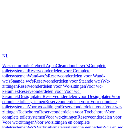
NL
Wc's en urinoirs
Geberit AquaClean douchewc’s
Complete
toiletsystemen
Reserveonderdelen voor Complete
toiletsystemen
Wand-wc's
Reserveonderdelen voor Wand-
wc's
Staande wc's
Reserveonderdelen voor Staande wc's
Wc-
zittingen
Reserveonderdelen voor Wc-zittingen
Voor wc-
keramiek
Reserveonderdelen voor Voor wc-
keramiek
Designplaten
Reserveonderdelen voor Designplaten
Voor
complete toiletsystemen
Reserveonderdelen voor Voor complete
toiletsystemen
Voor wc-zittingen
Reserveonderdelen voor Voor wc-
zittingen
Toebehoren
Reserveonderdelen voor Toebehoren
Voor
complete toiletsystemen
Voor wc-zittingen
Reserveonderdelen voor
Voor wc-zittingen
Voor wc-zittingen en complete
toiletsystemen
Wc's
Verbruiksmateriaal
Functie-eenheden
Wc's en wc-