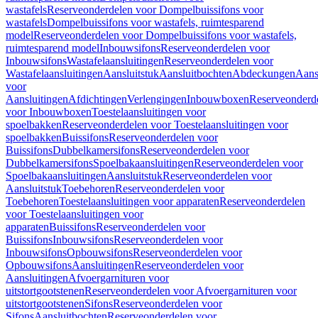
wastafels
Reserveonderdelen voor Dompelbuissifons voor
wastafels
Dompelbuissifons voor wastafels, ruimtesparend
model
Reserveonderdelen voor Dompelbuissifons voor wastafels,
ruimtesparend model
Inbouwsifons
Reserveonderdelen voor
Inbouwsifons
Wastafelaansluitingen
Reserveonderdelen voor
Wastafelaansluitingen
Aansluitstuk
Aansluitbochten
Abdeckungen
Aans
voor
Aansluitingen
Afdichtingen
Verlengingen
Inbouwboxen
Reserveonderd
voor Inbouwboxen
Toestelaansluitingen voor
spoelbakken
Reserveonderdelen voor Toestelaansluitingen voor
spoelbakken
Buissifons
Reserveonderdelen voor
Buissifons
Dubbelkamersifons
Reserveonderdelen voor
Dubbelkamersifons
Spoelbakaansluitingen
Reserveonderdelen voor
Spoelbakaansluitingen
Aansluitstuk
Reserveonderdelen voor
Aansluitstuk
Toebehoren
Reserveonderdelen voor
Toebehoren
Toestelaansluitingen voor apparaten
Reserveonderdelen
voor Toestelaansluitingen voor
apparaten
Buissifons
Reserveonderdelen voor
Buissifons
Inbouwsifons
Reserveonderdelen voor
Inbouwsifons
Opbouwsifons
Reserveonderdelen voor
Opbouwsifons
Aansluitingen
Reserveonderdelen voor
Aansluitingen
Afvoergarnituren voor
uitstortgootstenen
Reserveonderdelen voor Afvoergarnituren voor
uitstortgootstenen
Sifons
Reserveonderdelen voor
Sifons
Aansluitbochten
Reserveonderdelen voor