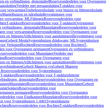
en en verbindingen, demontabel
Reserveonderdelen voor Overgangen
aansluiting
Verdeler met persaansluiting
T-stukken voor
voor verwarming
Toebehoren
Isolatie voor buizen en fittingen
Isolatie
en
Mantelbuizen en inleghulp
Bevestigingen voor
zen verwarming, ML
Fittingen
Reserveonderdelen voor
hten
T-stukken
Reserveonderdelen voor T-stukken
Overgangen
 verbindingen, demontabel
Muurplaten
Reserveonderdelen voor
gen voor verwarming
Reserveonderdelen voor Overgangen voor
zen en fittingen
Afdichtingen voor aansluitingen
Bevestigingen voor
ngen
Geberit Mepla
Systeembuizen drinkwater, ML
Systeembuizen
voor Verlopen
Bochten
Reserveonderdelen voor Bochten
T-
len voor Overgangen permanent
Overgangen en verbindingen,
eserveonderdelen voor Muurplaten
Verdeler met
ing
Reserveonderdelen voor Overgangen voor
zen en fittingen
Afdichtingen voor aansluitingen
Bevestigingen voor
ensverbindingen
Geberit Mapress rvs
Geberit Mapress
1
Reserveonderdelen voor Systeembuizen
n
T-stukken
Reserveonderdelen voor T-stukken
Interne
rbindingen, demontabel
Reserveonderdelen voor Overgangen en
kappen
Muurplaten
Reserveonderdelen voor Muurplaten
Geberit
sstuk
Sokken
Reserveonderdelen voor
ergangen permanent
Reserveonderdelen voor Overgangen
nderdelen voor Eindkappen
Muurplaten
Reserveonderdelen voor
en voor Systeembuizen 1.4401
Systeembuizen
chten
Reserveonderdelen voor Bochten
T-stukken
Reserveonderdelen