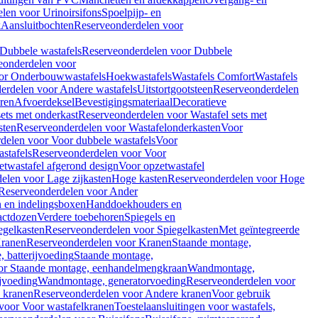
len voor Urinoirsifons
Spoelpijp- en
k
Aansluitbochten
Reserveonderdelen voor
Dubbele wastafels
Reserveonderdelen voor Dubbele
eonderdelen voor
or Onderbouwwastafels
Hoekwastafels
Wastafels Comfort
Wastafels
erdelen voor Andere wastafels
Uitstortgootsteen
Reserveonderdelen
ren
Afvoerdeksel
Bevestigingsmateriaal
Decoratieve
sets met onderkast
Reserveonderdelen voor Wastafel sets met
sten
Reserveonderdelen voor Wastafelonderkasten
Voor
delen voor Voor dubbele wastafels
Voor
stafels
Reserveonderdelen voor Voor
twastafel afgerond design
Voor opzetwastafel
elen voor Lage zijkasten
Hoge kasten
Reserveonderdelen voor Hoge
Reserveonderdelen voor Ander
n en indelingsboxen
Handdoekhouders en
actdozen
Verdere toebehoren
Spiegels en
egelkasten
Reserveonderdelen voor Spiegelkasten
Met geïntegreerde
ranen
Reserveonderdelen voor Kranen
Staande montage,
 batterijvoeding
Staande montage,
or Staande montage, eenhandelmengkraan
Wandmontage,
jvoeding
Wandmontage, generatorvoeding
Reserveonderdelen voor
 kranen
Reserveonderdelen voor Andere kranen
Voor gebruik
voor Voor wastafelkranen
Toestelaansluitingen voor wastafels,