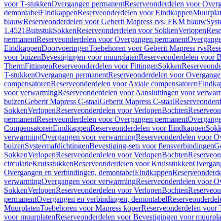
voor T-stukken
Overgangen permanent
Reserveonderdelen voor Over
demontabel
Eindkappen
Reserveonderdelen voor Eindkappen
Muurpla
blauw
Reserveonderdelen voor Geberit Mapress rvs, FKM blauw
Syst
1.4521
Buisstuk
Sokken
Reserveonderdelen voor Sokken
Verlopen
Rese
permanent
Reserveonderdelen voor Overgangen permanent
Overgange
Eindkappen
Doorvoeringen
Toebehoren voor Geberit Mapress rvs
Rese
voor buizen
Bevestigingen voor muurplaten
Reserveonderdelen voor B
Therm
Fittingen
Reserveonderdelen voor Fittingen
Sokken
Reserveonde
T-stukken
Overgangen permanent
Reserveonderdelen voor Overgange
compensatoren
Reserveonderdelen voor Axiale compensatoren
Eindka
voor verwarming
Reserveonderdelen voor Aansluitingen voor verwar
buizen
Geberit Mapress C-staal
Geberit Mapress C-staal
Reserveonderd
Sokken
Verlopen
Reserveonderdelen voor Verlopen
Bochten
Reserveon
permanent
Reserveonderdelen voor Overgangen permanent
Overgange
Compensatoren
Eindkappen
Reserveonderdelen voor Eindkappen
Sokk
verwarming
Overgangen voor verwarming
Reserveonderdelen voor O
buizen
Systeemafdichtingen
Bevestiging-sets voor flensverbindingen
Ge
Sokken
Verlopen
Reserveonderdelen voor Verlopen
Bochten
Reserveon
circulatie
Kruisstukken
Reserveonderdelen voor Kruisstukken
Overgan
Overgangen en verbindingen, demontabel
Eindkappen
Reserveonderd
verwarming
Overgangen voor verwarming
Reserveonderdelen voor O
Sokken
Verlopen
Reserveonderdelen voor Verlopen
Bochten
Reserveon
permanent
Overgangen en verbindingen, demontabel
Reserveonderdel
Muurplaten
Toebehoren voor Mapress koper
Reserveonderdelen voor 
voor muurplaten
Reserveonderdelen voor Bevestigingen voor muurpla