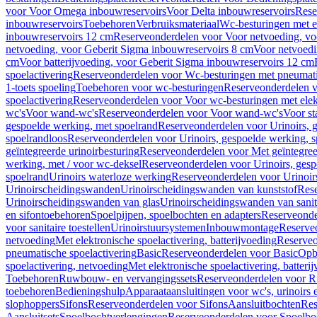
voor Voor Omega inbouwreservoirs
Voor Delta inbouwreservoirs
Rese
inbouwreservoirs
Toebehoren
Verbruiksmateriaal
Wc-besturingen met el
inbouwreservoirs 12 cm
Reserveonderdelen voor Voor netvoeding, vo
netvoeding, voor Geberit Sigma inbouwreservoirs 8 cm
Voor netvoedi
cm
Voor batterijvoeding, voor Geberit Sigma inbouwreservoirs 12 cm
spoelactivering
Reserveonderdelen voor Wc-besturingen met pneumati
1-toets spoeling
Toebehoren voor wc-besturingen
Reserveonderdelen v
spoelactivering
Reserveonderdelen voor Voor wc-besturingen met elekt
wc's
Voor wand-wc's
Reserveonderdelen voor Voor wand-wc's
Voor st
gespoelde werking, met spoelrand
Reserveonderdelen voor Urinoirs, 
spoelrandloos
Reserveonderdelen voor Urinoirs, gespoelde werking, s
geïntegreerde urinoirbesturing
Reserveonderdelen voor Met geïntegreer
werking, met / voor wc-deksel
Reserveonderdelen voor Urinoirs, gesp
spoelrand
Urinoirs waterloze werking
Reserveonderdelen voor Urinoir
Urinoirscheidingswanden
Urinoirscheidingswanden van kunststof
Rese
Urinoirscheidingswanden van glas
Urinoirscheidingswanden van sanit
en sifontoebehoren
Spoelpijpen, spoelbochten en adapters
Reserveonde
voor sanitaire toestellen
Urinoirstuursystemen
Inbouwmontage
Reserve
netvoeding
Met elektronische spoelactivering, batterijvoeding
Reserveo
pneumatische spoelactivering
Basic
Reserveonderdelen voor Basic
Op
spoelactivering, netvoeding
Met elektronische spoelactivering, batteri
Toebehoren
Ruwbouw- en vervangingssets
Reserveonderdelen voor R
toebehoren
Bedieningshulp
Apparaataansluitingen voor wc's, urinoirs 
slophoppers
Sifons
Reserveonderdelen voor Sifons
Aansluitbochten
Res
Aansluitsets
Spoelbochtverlengingen
Reserveonderdelen voor Spoelbo