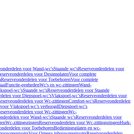
eonderdelen voor Wand-wc's
Staande wc's
Reserveonderdelen voor
eserveonderdelen voor Designplaten
Voor complete
n
Reserveonderdelen voor Toebehoren
Voor complete
iaal
Functie-eenheden
Wc's en wc-zittingen
Wand-
kspoel-wc’s
Staande wc's
Reserveonderdelen voor Staande
delen voor Diepspoel-wc’s
Vlakspoel-wc’s
Reserveonderdelen voor
eserveonderdelen voor Wc-zittingen
Comfort-wc's
Reserveonderdelen
 voor Vlakspoel-wc’s verhoogd
Diepspoel-wc's
eserveonderdelen voor Wc-zittingen
Wc-
nderdelen voor Wand-wc's
Staande wc's
Reserveonderdelen voor
gen
Wc-zittingsringen
Reserveonderdelen voor Wc-zittingsringen
Hurk-
onderdelen voor Toebehoren
Bedieningsplaten en wc-
bouwreservoirs
Voor Omega inbouwreservoirs
Reserveonderdelen