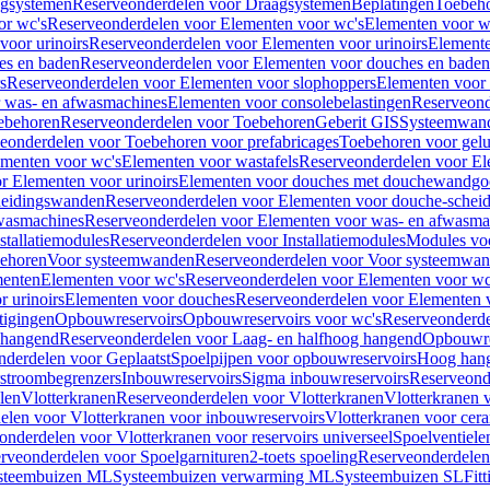
gsystemen
Reserveonderdelen voor Draagsystemen
Beplatingen
Toebeh
or wc's
Reserveonderdelen voor Elementen voor wc's
Elementen voor wa
voor urinoirs
Reserveonderdelen voor Elementen voor urinoirs
Element
es en baden
Reserveonderdelen voor Elementen voor douches en baden
s
Reserveonderdelen voor Elementen voor slophoppers
Elementen voor
 was- en afwasmachines
Elementen voor consolebelastingen
Reserveond
ebehoren
Reserveonderdelen voor Toebehoren
Geberit GIS
Systeemwan
eonderdelen voor Toebehoren voor prefabricages
Toebehoren voor gelui
ementen voor wc's
Elementen voor wastafels
Reserveonderdelen voor El
r Elementen voor urinoirs
Elementen voor douches met douchewandgo
heidingswanden
Reserveonderdelen voor Elementen voor douche-schei
wasmachines
Reserveonderdelen voor Elementen voor was- en afwasma
stallatiemodules
Reserveonderdelen voor Installatiemodules
Modules vo
behoren
Voor systeemwanden
Reserveonderdelen voor Voor systeemwa
menten
Elementen voor wc's
Reserveonderdelen voor Elementen voor wc
 urinoirs
Elementen voor douches
Reserveonderdelen voor Elementen 
tigingen
Opbouwreservoirs
Opbouwreservoirs voor wc's
Reserveonderde
 hangend
Reserveonderdelen voor Laag- en halfhoog hangend
Opbouwres
nderdelen voor Geplaatst
Spoelpijpen voor opbouwreservoirs
Hoog han
rstroombegrenzers
Inbouwreservoirs
Sigma inbouwreservoirs
Reserveond
len
Vlotterkranen
Reserveonderdelen voor Vlotterkranen
Vlotterkranen 
elen voor Vlotterkranen voor inbouwreservoirs
Vlotterkranen voor cera
onderdelen voor Vlotterkranen voor reservoirs universeel
Spoelventiele
rveonderdelen voor Spoelgarnituren
2-toets spoeling
Reserveonderdelen 
steembuizen ML
Systeembuizen verwarming ML
Systeembuizen SL
Fit