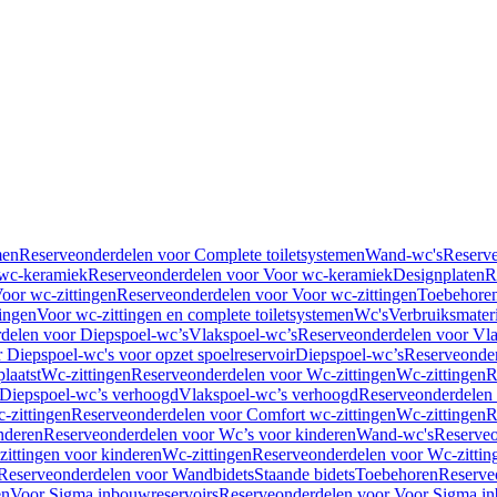
men
Reserveonderdelen voor Complete toiletsystemen
Wand-wc's
Reserv
wc-keramiek
Reserveonderdelen voor Voor wc-keramiek
Designplaten
R
oor wc-zittingen
Reserveonderdelen voor Voor wc-zittingen
Toebehore
ingen
Voor wc-zittingen en complete toiletsystemen
Wc's
Verbruiksmater
delen voor Diepspoel-wc’s
Vlakspoel-wc’s
Reserveonderdelen voor Vla
 Diepspoel-wc's voor opzet spoelreservoir
Diepspoel-wc’s
Reserveonder
laatst
Wc-zittingen
Reserveonderdelen voor Wc-zittingen
Wc-zittingen
R
 Diepspoel-wc’s verhoogd
Vlakspoel-wc’s verhoogd
Reserveonderdelen
-zittingen
Reserveonderdelen voor Comfort wc-zittingen
Wc-zittingen
R
nderen
Reserveonderdelen voor Wc’s voor kinderen
Wand-wc's
Reserveo
ittingen voor kinderen
Wc-zittingen
Reserveonderdelen voor Wc-zittin
Reserveonderdelen voor Wandbidets
Staande bidets
Toebehoren
Reserve
en
Voor Sigma inbouwreservoirs
Reserveonderdelen voor Voor Sigma in