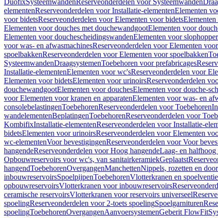
Duofix
Systeemwanden
Reserveonderdelen voor Systeemwanden
Draa
elementen
Reserveonderdelen voor Installatie-elementen
Elementen vo
voor bidets
Reserveonderdelen voor Elementen voor bidets
Elementen 
Elementen voor douches met douchewandgoot
Elementen voor douch
Elementen voor douchescheidingswanden
Elementen voor slophopper
voor was- en afwasmachines
Reserveonderdelen voor Elementen voor
spoelbakken
Reserveonderdelen voor Elementen voor spoelbakken
To
Systeemwanden
Draagsystemen
Toebehoren voor prefabricages
Reserv
Installatie-elementen
Elementen voor wc's
Reserveonderdelen voor El
Elementen voor bidets
Elementen voor urinoirs
Reserveonderdelen voo
douchewandgoot
Elementen voor douches
Elementen voor douche-sc
voor Elementen voor kranen en apparaten
Elementen voor was- en af
consolebelastingen
Toebehoren
Reserveonderdelen voor Toebehoren
In
wandelementen
Beplatingen
Toebehoren
Reserveonderdelen voor Toe
Kombifix
Installatie-elementen
Reserveonderdelen voor Installatie-ele
bidets
Elementen voor urinoirs
Reserveonderdelen voor Elementen voor
wc-elementen
Voor bevestigingen
Reserveonderdelen voor Voor beves
hangende
Reserveonderdelen voor Hoog hangende
Laag- en halfhoog
Opbouwreservoirs voor wc's, van sanitairkeramiek
Geplaatst
Reserveo
hangend
Toebehoren
Overgangen
Manchetten
Nippels, rozetten en doo
inbouwreservoirs
Spoelpijpen
Toebehoren
Vlotterkranen en spoelventie
opbouwreservoirs
Vlotterkranen voor inbouwreservoirs
Reserveonderd
ceramische reservoirs
Vlotterkranen voor reservoirs universeel
Reserve
spoeling
Reserveonderdelen voor 2-toets spoeling
Spoelgarnituren
Rese
spoeling
Toebehoren
Overgangen
Aanvoersystemen
Geberit FlowFit
Sy