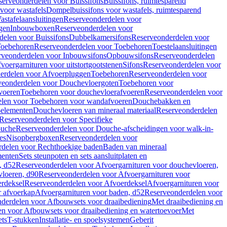
serveonderdelen voor Buissifons
Buissifons, ruimtesparend
voor wastafels
Dompelbuissifons voor wastafels, ruimtesparend
astafelaansluitingen
Reserveonderdelen voor
gen
Inbouwboxen
Reserveonderdelen voor
delen voor Buissifons
Dubbelkamersifons
Reserveonderdelen voor
oebehoren
Reserveonderdelen voor Toebehoren
Toestelaansluitingen
rveonderdelen voor Inbouwsifons
Opbouwsifons
Reserveonderdelen
oergarnituren voor uitstortgootstenen
Sifons
Reserveonderdelen voor
erdelen voor Afvoerpluggen
Toebehoren
Reserveonderdelen voor
veonderdelen voor Douchevloergoten
Toebehoren voor
voeren
Toebehoren voor douchevloerafvoeren
Reserveonderdelen voor
len voor Toebehoren voor wandafvoeren
Douchebakken en
-elementen
Douchevloeren van mineraal materiaal
Reserveonderdelen
Reserveonderdelen voor Specifieke
ouche
Reserveonderdelen voor Douche-afscheidingen voor walk-in-
es
Nisopbergboxen
Reserveonderdelen voor
delen voor Rechthoekige baden
Baden van mineraal
ementen
Sets steunpoten en sets aansluitplaten en
, d52
Reserveonderdelen voor Afvoergarnituren voor douchevloeren,
vloeren, d90
Reserveonderdelen voor Afvoergarnituren voor
rdeksel
Reserveonderdelen voor Afvoerdeksel
Afvoergarnituren voor
 afvoerkap
Afvoergarnituren voor baden, d52
Reserveonderdelen voor
derdelen voor Afbouwsets voor draaibediening
Met draaibediening en
n voor Afbouwsets voor draaibediening en watertoevoer
Met
ets
T-stukken
Installatie- en spoelsystemen
Geberit