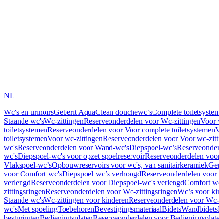
NL
Wc's en urinoirs
Geberit AquaClean douchewc’s
Complete toiletsyste
Staande wc's
Wc-zittingen
Reserveonderdelen voor Wc-zittingen
Voor 
toiletsystemen
Reserveonderdelen voor Voor complete toiletsystemen
V
toiletsystemen
Voor wc-zittingen
Reserveonderdelen voor Voor wc-zitt
wc's
Reserveonderdelen voor Wand-wc's
Diepspoel-wc’s
Reserveonder
wc's
Diepspoel-wc's voor opzet spoelreservoir
Reserveonderdelen voor
Vlakspoel-wc’s
Opbouwreservoirs voor wc's, van sanitairkeramiek
Gep
voor Comfort-wc's
Diepspoel-wc’s verhoogd
Reserveonderdelen voor
verlengd
Reserveonderdelen voor Diepspoel-wc's verlengd
Comfort wc
zittingsringen
Reserveonderdelen voor Wc-zittingsringen
Wc’s voor ki
Staande wc's
Wc-zittingen voor kinderen
Reserveonderdelen voor Wc-z
wc's
Met spoeling
Toebehoren
Bevestigingsmateriaal
Bidets
Wandbidets
besturingen
Bedieningsplaten
Reserveonderdelen voor Bedieningsplat