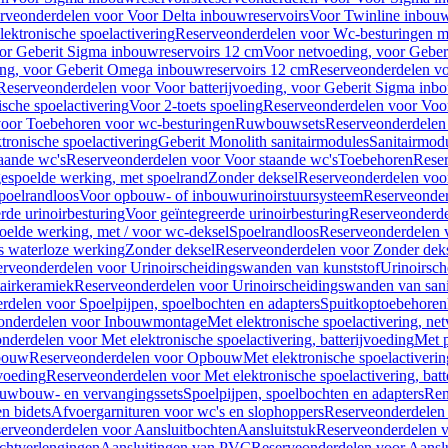
rveonderdelen voor Voor Delta inbouwreservoirs
Voor Twinline inbouw
ektronische spoelactivering
Reserveonderdelen voor Wc-besturingen met
or Geberit Sigma inbouwreservoirs 12 cm
Voor netvoeding, voor Geber
ng, voor Geberit Omega inbouwreservoirs 12 cm
Reserveonderdelen vo
Reserveonderdelen voor Voor batterijvoeding, voor Geberit Sigma inb
sche spoelactivering
Voor 2-toets spoeling
Reserveonderdelen voor Voor
oor Toebehoren voor wc-besturingen
Ruwbouwsets
Reserveonderdele
ronische spoelactivering
Geberit Monolith sanitairmodules
Sanitairmod
aande wc's
Reserveonderdelen voor Voor staande wc's
Toebehoren
Rese
gespoelde werking, met spoelrand
Zonder deksel
Reserveonderdelen voo
poelrandloos
Voor opbouw- of inbouwurinoirstuursysteem
Reserveonder
de urinoirbesturing
Voor geïntegreerde urinoirbesturing
Reserveonderdel
oelde werking, met / voor wc-deksel
Spoelrandloos
Reserveonderdelen 
s waterloze werking
Zonder deksel
Reserveonderdelen voor Zonder dek
rveonderdelen voor Urinoirscheidingswanden van kunststof
Urinoirsc
airkeramiek
Reserveonderdelen voor Urinoirscheidingswanden van sani
rdelen voor Spoelpijpen, spoelbochten en adapters
Spuitkoptoebehoren
onderdelen voor Inbouwmontage
Met elektronische spoelactivering, ne
nderdelen voor Met elektronische spoelactivering, batterijvoeding
Met p
bouw
Reserveonderdelen voor Opbouw
Met elektronische spoelactiveri
jvoeding
Reserveonderdelen voor Met elektronische spoelactivering, batt
uwbouw- en vervangingssets
Spoelpijpen, spoelbochten en adapters
Ren
en bidets
Afvoergarnituren voor wc's en slophoppers
Reserveonderdelen 
erveonderdelen voor Aansluitbochten
Aansluitstuk
Reserveonderdelen v
chtverlengingen
Aansluitingen van PVC
Reserveonderdelen voor Aansl