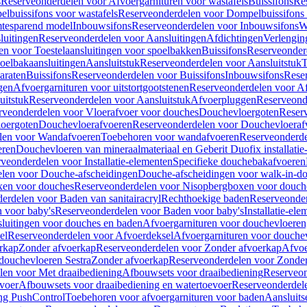
s
Reserveonderdelen voor Afvoergarnituren voor wastafels
Buissifons
Re
lbuissifons voor wastafels
Reserveonderdelen voor Dompelbuissifons 
mtesparend model
Inbouwsifons
Reserveonderdelen voor Inbouwsifons
W
luitingen
Reserveonderdelen voor Aansluitingen
Afdichtingen
Verlengin
n voor Toestelaansluitingen voor spoelbakken
Buissifons
Reserveonder
oelbakaansluitingen
Aansluitstuk
Reserveonderdelen voor Aansluitstuk
T
araten
Buissifons
Reserveonderdelen voor Buissifons
Inbouwsifons
Rese
gen
Afvoergarnituren voor uitstortgootstenen
Reserveonderdelen voor Afv
uitstuk
Reserveonderdelen voor Aansluitstuk
Afvoerpluggen
Reserveond
rveonderdelen voor Vloerafvoer voor douches
Douchevloergoten
Reser
loergoten
Douchevloerafvoeren
Reserveonderdelen voor Douchevloeraf
len voor Wandafvoeren
Toebehoren voor wandafvoeren
Reserveonderde
eren
Douchevloeren van mineraalmateriaal en Geberit Duofix installatie
veonderdelen voor Installatie-elementen
Specifieke douchebakafvoeren
len voor Douche-afscheidingen
Douche-afscheidingen voor walk-in-d
xen voor douches
Reserveonderdelen voor Nisopbergboxen voor douch
erdelen voor Baden van sanitairacryl
Rechthoekige baden
Reserveonder
 voor baby's
Reserveonderdelen voor Baden voor baby's
Installatie-el
luitingen voor douches en baden
Afvoergarnituren voor douchevloeren
el
Reserveonderdelen voor Afvoerdeksel
Afvoergarnituren voor douche
rkap
Zonder afvoerkap
Reserveonderdelen voor Zonder afvoerkap
Afvoe
douchevloeren Sestra
Zonder afvoerkap
Reserveonderdelen voor Zonder
len voor Met draaibediening
Afbouwsets voor draaibediening
Reserveon
voer
Afbouwsets voor draaibediening en watertoevoer
Reserveonderdele
ng PushControl
Toebehoren voor afvoergarnituren voor baden
Aansluits