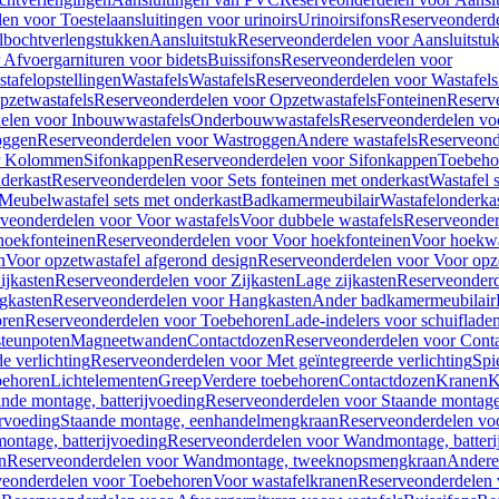
en voor Toestelaansluitingen voor urinoirs
Urinoirsifons
Reserveonderde
lbochtverlengstukken
Aansluitstuk
Reserveonderdelen voor Aansluitstu
Afvoergarnituren voor bidets
Buissifons
Reserveonderdelen voor
tafelopstellingen
Wastafels
Wastafels
Reserveonderdelen voor Wastafels
pzetwastafels
Reserveonderdelen voor Opzetwastafels
Fonteinen
Reserv
elen voor Inbouwwastafels
Onderbouwwastafels
Reserveonderdelen vo
oggen
Reserveonderdelen voor Wastroggen
Andere wastafels
Reserveond
or Kolommen
Sifonkappen
Reserveonderdelen voor Sifonkappen
Toebeho
nderkast
Reserveonderdelen voor Sets fonteinen met onderkast
Wastafel 
Meubelwastafel sets met onderkast
Badkamermeubilair
Wastafelonderka
veonderdelen voor Voor wastafels
Voor dubbele wastafels
Reserveonder
hoekfonteinen
Reserveonderdelen voor Voor hoekfonteinen
Voor hoekwa
n
Voor opzetwastafel afgerond design
Reserveonderdelen voor Voor opze
ijkasten
Reserveonderdelen voor Zijkasten
Lage zijkasten
Reserveonderd
gkasten
Reserveonderdelen voor Hangkasten
Ander badkamermeubilair
ren
Reserveonderdelen voor Toebehoren
Lade-indelers voor schuiflade
steunpoten
Magneetwanden
Contactdozen
Reserveonderdelen voor Cont
e verlichting
Reserveonderdelen voor Met geïntegreerde verlichting
Spi
ehoren
Lichtelementen
Greep
Verdere toebehoren
Contactdozen
Kranen
K
ande montage, batterijvoeding
Reserveonderdelen voor Staande montage,
rvoeding
Staande montage, eenhandelmengkraan
Reserveonderdelen vo
ntage, batterijvoeding
Reserveonderdelen voor Wandmontage, batteri
n
Reserveonderdelen voor Wandmontage, tweeknopsmengkraan
Andere
veonderdelen voor Toebehoren
Voor wastafelkranen
Reserveonderdelen 