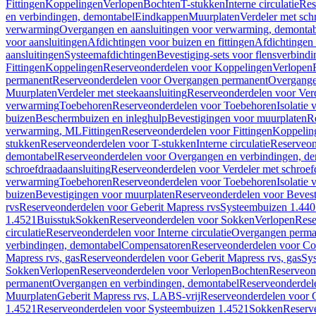
Fittingen
Koppelingen
Verlopen
Bochten
T-stukken
Interne circulatie
Res
en verbindingen, demontabel
Eindkappen
Muurplaten
Verdeler met sch
verwarming
Overgangen en aansluitingen voor verwarming, demonta
voor aansluitingen
Afdichtingen voor buizen en fittingen
Afdichtingen 
aansluitingen
Systeemafdichtingen
Bevestiging-sets voor flensverbind
Fittingen
Koppelingen
Reserveonderdelen voor Koppelingen
Verlopen
permanent
Reserveonderdelen voor Overgangen permanent
Overgange
Muurplaten
Verdeler met steekaansluiting
Reserveonderdelen voor Verd
verwarming
Toebehoren
Reserveonderdelen voor Toebehoren
Isolatie 
buizen
Beschermbuizen en inleghulp
Bevestigingen voor muurplaten
R
verwarming, ML
Fittingen
Reserveonderdelen voor Fittingen
Koppelin
stukken
Reserveonderdelen voor T-stukken
Interne circulatie
Reserveond
demontabel
Reserveonderdelen voor Overgangen en verbindingen, d
schroefdraadaansluiting
Reserveonderdelen voor Verdeler met schroef
verwarming
Toebehoren
Reserveonderdelen voor Toebehoren
Isolatie 
buizen
Bevestigingen voor muurplaten
Reserveonderdelen voor Bevest
rvs
Reserveonderdelen voor Geberit Mapress rvs
Systeembuizen 1.440
1.4521
Buisstuk
Sokken
Reserveonderdelen voor Sokken
Verlopen
Rese
circulatie
Reserveonderdelen voor Interne circulatie
Overgangen perma
verbindingen, demontabel
Compensatoren
Reserveonderdelen voor C
Mapress rvs, gas
Reserveonderdelen voor Geberit Mapress rvs, gas
Sy
Sokken
Verlopen
Reserveonderdelen voor Verlopen
Bochten
Reserveon
permanent
Overgangen en verbindingen, demontabel
Reserveonderdel
Muurplaten
Geberit Mapress rvs, LABS-vrij
Reserveonderdelen voor G
1.4521
Reserveonderdelen voor Systeembuizen 1.4521
Sokken
Reserv