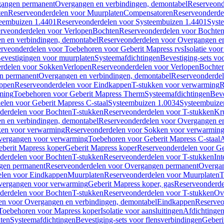
gangen permanent
Overgangen en verbindingen, demontabel
Reserveond
ten
Reserveonderdelen voor Muurplaten
Compensatoren
Reserveonderde
eembuizen 1.4401
Reserveonderdelen voor Systeembuizen 1.4401
Syst
rveonderdelen voor Verlopen
Bochten
Reserveonderdelen voor Bochte
n en verbindingen, demontabel
Reserveonderdelen voor Overgangen en
rveonderdelen voor Toebehoren voor Geberit Mapress rvs
Isolatie voor
evestigingen voor muurplaten
Systeemafdichtingen
Bevestiging-sets vo
rdelen voor Sokken
Verlopen
Reserveonderdelen voor Verlopen
Bochte
n permanent
Overgangen en verbindingen, demontabel
Reserveonderdel
ppen
Reserveonderdelen voor Eindkappen
T-stukken voor verwarming
R
ming
Toebehoren voor Geberit Mapress Therm
Systeemafdichtingen
Beve
elen voor Geberit Mapress C-staal
Systeembuizen 1.0034
Systeembuize
derdelen voor Bochten
T-stukken
Reserveonderdelen voor T-stukken
Kr
n en verbindingen, demontabel
Reserveonderdelen voor Overgangen en
en voor verwarming
Reserveonderdelen voor Sokken voor verwarmin
vergangen voor verwarming
Toebehoren voor Geberit Mapress C-staal
A
berit Mapress koper
Geberit Mapress koper
Reserveonderdelen voor Ge
derdelen voor Bochten
T-stukken
Reserveonderdelen voor T-stukken
Int
gen permanent
Reserveonderdelen voor Overgangen permanent
Overgan
elen voor Eindkappen
Muurplaten
Reserveonderdelen voor Muurplaten
T
vergangen voor verwarming
Geberit Mapress koper, gas
Reserveonderde
derdelen voor Bochten
T-stukken
Reserveonderdelen voor T-stukken
Ov
en voor Overgangen en verbindingen, demontabel
Eindkappen
Reserveo
Toebehoren voor Mapress koper
Isolatie voor aansluitingen
Afdichtingen
ten
Systeemafdichtingen
Bevestiging-sets voor flensverbindingen
Geberi