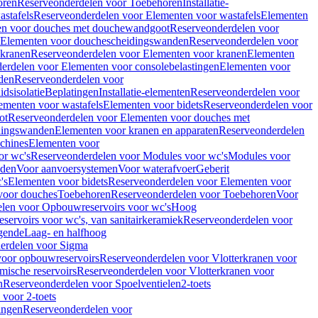
oren
Reserveonderdelen voor Toebehoren
Installatie-
stafels
Reserveonderdelen voor Elementen voor wastafels
Elementen
en voor douches met douchewandgoot
Reserveonderdelen voor
Elementen voor douchescheidingswanden
Reserveonderdelen voor
 kranen
Reserveonderdelen voor Elementen voor kranen
Elementen
erdelen voor Elementen voor consolebelastingen
Elementen voor
den
Reserveonderdelen voor
dsisolatie
Beplatingen
Installatie-elementen
Reserveonderdelen voor
ementen voor wastafels
Elementen voor bidets
Reserveonderdelen voor
ot
Reserveonderdelen voor Elementen voor douches met
dingswanden
Elementen voor kranen en apparaten
Reserveonderdelen
chines
Elementen voor
or wc's
Reserveonderdelen voor Modules voor wc's
Modules voor
nden
Voor aanvoersystemen
Voor waterafvoer
Geberit
's
Elementen voor bidets
Reserveonderdelen voor Elementen voor
voor douches
Toebehoren
Reserveonderdelen voor Toebehoren
Voor
len voor Opbouwreservoirs voor wc's
Hoog
ervoirs voor wc's, van sanitairkeramiek
Reserveonderdelen voor
gende
Laag- en halfhoog
erdelen voor Sigma
voor opbouwreservoirs
Reserveonderdelen voor Vlotterkranen voor
mische reservoirs
Reserveonderdelen voor Vlotterkranen voor
n
Reserveonderdelen voor Spoelventielen
2-toets
voor 2-toets
tingen
Reserveonderdelen voor