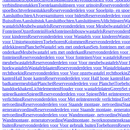
verbindingsstukken
Toestelaansluitingen voor urinoirs
Reserveonderdel
spoelbochtverlengstukken
Reserveonderdelen voor Spoelpijp- en spoe
Aansluitbochten
Afvoergarnituren voor bidets
Reserveonderdelen voor 
Buissifons
Aansluitstuk
Aansluitbochten
Aansluitingen
Afdichtingen
Was
wastafels
Meubelwastafels
Reserveonderdelen voor Meubelwastafels
O
Fonteinen
Opzetfontein
Hoekfonteinen
Inbouwwastafels
Reserveonderd
voor kinderen
Reserveonderdelen voor Wastafels voor kinderen
Wastr
voor Uitstortgootsteen
Toebehoren
Kolommen
Reserveonderdelen vo
afdekkingen
Planchet
Wastafel sets met onderkast
Sets fonteinen met o
onderkast
Meubelwastafel sets met onderkast
Reserveonderdelen voor 
fonteinen
Reserveonderdelen voor Voor fonteinen
Voor wastafels
Reser
meubelwastafels
Reserveonderdelen voor Voor meubelwastafels
Voor 
hoekwastafels
Wastafelplaaten
Reserveonderdelen voor Wastafelplaate
rechthoekig
Reserveonderdelen voor Voor opzetwastafel rechthoekig
Z
kasten
Half hoge kasten
Reserveonderdelen voor Half hoge kasten
Han
badkamermeubilair
Planchet
Reserveonderdelen voor Planchet
Toebeho
handdoekhaken
Lichtelementen
Houder voor wastafelplaten
Greep
Set 
spiegelkasten
Spiegel
Reserveonderdelen voor Spiegel
Met geïntegreerd
verlichting
Reserveonderdelen voor Met geïntegreerde verlichting
Toeb
netvoeding
Reserveonderdelen voor Staande montage, netvoeding
Sta
generatorvoeding
Reserveonderdelen voor Staande montage, generato
netvoeding
Reserveonderdelen voor Wandmontage, netvoeding
Wandmo
Wandmontage, generatorvoeding
Wandmontage, tweeknopsmengkraa
buiten
Reserveonderdelen voor Voor gebruik buiten
Toebehoren
Reser