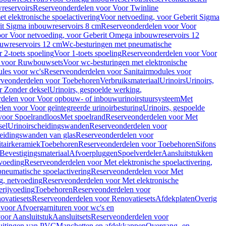
reservoirs
Reserveonderdelen voor Voor Twinline
 elektronische spoelactivering
Voor netvoeding, voor Geberit Sigma
it Sigma inbouwreservoirs 8 cm
Reserveonderdelen voor Voor
or Voor netvoeding, voor Geberit Omega inbouwreservoirs 12
ouwreservoirs 12 cm
Wc-besturingen met pneumatische
 2-toets spoeling
Voor 1-toets spoeling
Reserveonderdelen voor Voor
n voor Ruwbouwsets
Voor wc-besturingen met elektronische
ules voor wc's
Reserveonderdelen voor Sanitairmodules voor
rveonderdelen voor Toebehoren
Verbruiksmateriaal
Urinoirs
Urinoirs,
r Zonder deksel
Urinoirs, gespoelde werking,
delen voor Voor opbouw- of inbouwurinoirstuursysteem
Met
en voor Voor geïntegreerde urinoirbesturing
Urinoirs, gespoelde
voor Spoelrandloos
Met spoelrand
Reserveonderdelen voor Met
sel
Urinoirscheidingswanden
Reserveonderdelen voor
heidingswanden van glas
Reserveonderdelen voor
tairkeramiek
Toebehoren
Reserveonderdelen voor Toebehoren
Sifons
Bevestigingsmateriaal
Afvoerpluggen
Spoelverdeler
Aansluitstukken
tvoeding
Reserveonderdelen voor Met elektronische spoelactivering,
neumatische spoelactivering
Reserveonderdelen voor Met
ng, netvoeding
Reserveonderdelen voor Met elektronische
erijvoeding
Toebehoren
Reserveonderdelen voor
ovatiesets
Reserveonderdelen voor Renovatiesets
Afdekplaten
Overig
voor Afvoergarnituren voor wc's en
oor Aansluitstuk
Aansluitsets
Reserveonderdelen voor
uitingen van PVC
Manchetten en afdekkappen
Overgang- en