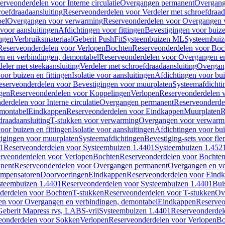
erveonderdelen voor Interne circulatie
Overgangen permanent
Overgang
roefdraadaansluiting
Reserveonderdelen voor Verdeler met schroefdraad
bel
Overgangen voor verwarming
Reserveonderdelen voor Overgangen 
voor aansluitingen
Afdichtingen voor fittingen
Bevestigingen voor buiz
ingen
Verbruiksmateriaal
Geberit PushFit
Systeembuizen ML
Systeembui
Reserveonderdelen voor Verlopen
Bochten
Reserveonderdelen voor Boc
n en verbindingen, demontabel
Reserveonderdelen voor Overgangen en
eler met steekaansluiting
Verdeler met schroefdraadaansluiting
Overgan
voor buizen en fittingen
Isolatie voor aansluitingen
Afdichtingen voor bui
eserveonderdelen voor Bevestigingen voor muurplaten
Systeemafdichti
gen
Reserveonderdelen voor Koppelingen
Verlopen
Reserveonderdelen 
erdelen voor Interne circulatie
Overgangen permanent
Reserveonderde
emontabel
Eindkappen
Reserveonderdelen voor Eindkappen
Muurplaten
R
draadaansluiting
T-stukken voor verwarming
Overgangen voor verwarm
voor buizen en fittingen
Isolatie voor aansluitingen
Afdichtingen voor bui
igingen voor muurplaten
Systeemafdichtingen
Bevestiging-sets voor fl
1
Reserveonderdelen voor Systeembuizen 1.4401
Systeembuizen 1.452
rveonderdelen voor Verlopen
Bochten
Reserveonderdelen voor Bochte
nent
Reserveonderdelen voor Overgangen permanent
Overgangen en ve
ompensatoren
Doorvoeringen
Eindkappen
Reserveonderdelen voor Eind
steembuizen 1.4401
Reserveonderdelen voor Systeembuizen 1.4401
Bui
derdelen voor Bochten
T-stukken
Reserveonderdelen voor T-stukken
Ov
en voor Overgangen en verbindingen, demontabel
Eindkappen
Reserveo
eberit Mapress rvs, LABS-vrij
Systeembuizen 1.4401
Reserveonderdel
eonderdelen voor Sokken
Verlopen
Reserveonderdelen voor Verlopen
Bo