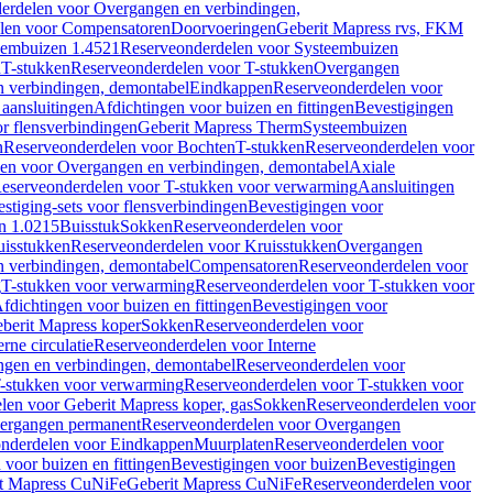
erdelen voor Overgangen en verbindingen,
len voor Compensatoren
Doorvoeringen
Geberit Mapress rvs, FKM
eembuizen 1.4521
Reserveonderdelen voor Systeembuizen
n
T-stukken
Reserveonderdelen voor T-stukken
Overgangen
 verbindingen, demontabel
Eindkappen
Reserveonderdelen voor
 aansluitingen
Afdichtingen voor buizen en fittingen
Bevestigingen
or flensverbindingen
Geberit Mapress Therm
Systeembuizen
n
Reserveonderdelen voor Bochten
T-stukken
Reserveonderdelen voor
en voor Overgangen en verbindingen, demontabel
Axiale
eserveonderdelen voor T-stukken voor verwarming
Aansluitingen
stiging-sets voor flensverbindingen
Bevestigingen voor
n 1.0215
Buisstuk
Sokken
Reserveonderdelen voor
uisstukken
Reserveonderdelen voor Kruisstukken
Overgangen
 verbindingen, demontabel
Compensatoren
Reserveonderdelen voor
g
T-stukken voor verwarming
Reserveonderdelen voor T-stukken voor
fdichtingen voor buizen en fittingen
Bevestigingen voor
berit Mapress koper
Sokken
Reserveonderdelen voor
erne circulatie
Reserveonderdelen voor Interne
gen en verbindingen, demontabel
Reserveonderdelen voor
-stukken voor verwarming
Reserveonderdelen voor T-stukken voor
len voor Geberit Mapress koper, gas
Sokken
Reserveonderdelen voor
ergangen permanent
Reserveonderdelen voor Overgangen
nderdelen voor Eindkappen
Muurplaten
Reserveonderdelen voor
 voor buizen en fittingen
Bevestigingen voor buizen
Bevestigingen
t Mapress CuNiFe
Geberit Mapress CuNiFe
Reserveonderdelen voor