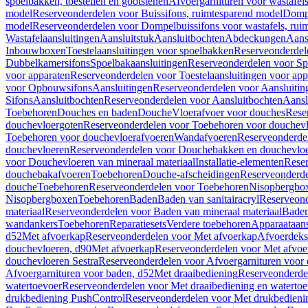
spoelbakken, toestellen en gootstenen
Afvoergarnituren voor wastafel
model
Reserveonderdelen voor Buissifons, ruimtesparend model
Dompe
model
Reserveonderdelen voor Dompelbuissifons voor wastafels, rui
Wastafelaansluitingen
Aansluitstuk
Aansluitbochten
Abdeckungen
Aans
Inbouwboxen
Toestelaansluitingen voor spoelbakken
Reserveonderdele
Dubbelkamersifons
Spoelbakaansluitingen
Reserveonderdelen voor Sp
voor apparaten
Reserveonderdelen voor Toestelaansluitingen voor app
voor Opbouwsifons
Aansluitingen
Reserveonderdelen voor Aansluitin
Sifons
Aansluitbochten
Reserveonderdelen voor Aansluitbochten
Aansl
Toebehoren
Douches en baden
Douche
Vloerafvoer voor douches
Rese
douchevloergoten
Reserveonderdelen voor Toebehoren voor douchev
Toebehoren voor douchevloerafvoeren
Wandafvoeren
Reserveonderde
douchevloeren
Reserveonderdelen voor Douchebakken en douchevlo
voor Douchevloeren van mineraal materiaal
Installatie-elementen
Reser
douchebakafvoeren
Toebehoren
Douche-afscheidingen
Reserveonderde
douche
Toebehoren
Reserveonderdelen voor Toebehoren
Nisopbergbo
Nisopbergboxen
Toebehoren
Baden
Baden van sanitairacryl
Reserveond
materiaal
Reserveonderdelen voor Baden van mineraal materiaal
Baden
wandankers
Toebehoren
Reparatiesets
Verdere toebehoren
Apparaataans
d52
Met afvoerkap
Reserveonderdelen voor Met afvoerkap
Afvoerdeks
douchevloeren, d90
Met afvoerkap
Reserveonderdelen voor Met afvoe
douchevloeren Sestra
Reserveonderdelen voor Afvoergarnituren voor 
Afvoergarnituren voor baden, d52
Met draaibediening
Reserveonderde
watertoevoer
Reserveonderdelen voor Met draaibediening en watertoe
drukbediening PushControl
Reserveonderdelen voor Met drukbedieni