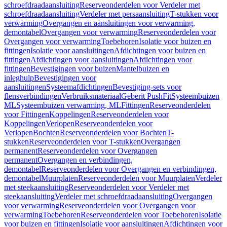
schroefdraadaansluiting
Reserveonderdelen voor Verdeler met
schroefdraadaansluiting
Verdeler met persaansluiting
T-stukken voor
verwarming
Overgangen en aansluitingen voor verwarming,
demontabel
Overgangen voor verwarming
Reserveonderdelen voor
Overgangen voor verwarming
Toebehoren
Isolatie voor buizen en
fittingen
Isolatie voor aansluitingen
Afdichtingen voor buizen en
fittingen
Afdichtingen voor aansluitingen
Afdichtingen voor
fittingen
Bevestigingen voor buizen
Mantelbuizen en
inleghulp
Bevestigingen voor
aansluitingen
Systeemafdichtingen
Bevestiging-sets voor
flensverbindingen
Verbruiksmateriaal
Geberit PushFit
Systeembuizen
ML
Systeembuizen verwarming, ML
Fittingen
Reserveonderdelen
voor Fittingen
Koppelingen
Reserveonderdelen voor
Koppelingen
Verlopen
Reserveonderdelen voor
Verlopen
Bochten
Reserveonderdelen voor Bochten
T-
stukken
Reserveonderdelen voor T-stukken
Overgangen
permanent
Reserveonderdelen voor Overgangen
permanent
Overgangen en verbindingen,
demontabel
Reserveonderdelen voor Overgangen en verbindingen,
demontabel
Muurplaten
Reserveonderdelen voor Muurplaten
Verdeler
met steekaansluiting
Reserveonderdelen voor Verdeler met
steekaansluiting
Verdeler met schroefdraadaansluiting
Overgangen
voor verwarming
Reserveonderdelen voor Overgangen voor
verwarming
Toebehoren
Reserveonderdelen voor Toebehoren
Isolatie
voor buizen en fittingen
Isolatie voor aansluitingen
Afdichtingen voor