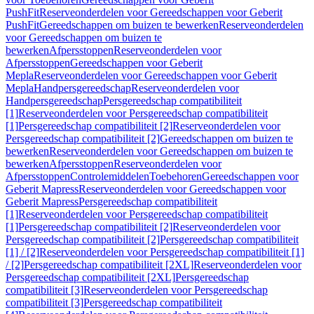
PushFit
Reserveonderdelen voor Gereedschappen voor Geberit
PushFit
Gereedschappen om buizen te bewerken
Reserveonderdelen
voor Gereedschappen om buizen te
bewerken
Afpersstoppen
Reserveonderdelen voor
Afpersstoppen
Gereedschappen voor Geberit
Mepla
Reserveonderdelen voor Gereedschappen voor Geberit
Mepla
Handpersgereedschap
Reserveonderdelen voor
Handpersgereedschap
Persgereedschap compatibiliteit
[1]
Reserveonderdelen voor Persgereedschap compatibiliteit
[1]
Persgereedschap compatibiliteit [2]
Reserveonderdelen voor
Persgereedschap compatibiliteit [2]
Gereedschappen om buizen te
bewerken
Reserveonderdelen voor Gereedschappen om buizen te
bewerken
Afpersstoppen
Reserveonderdelen voor
Afpersstoppen
Controlemiddelen
Toebehoren
Gereedschappen voor
Geberit Mapress
Reserveonderdelen voor Gereedschappen voor
Geberit Mapress
Persgereedschap compatibiliteit
[1]
Reserveonderdelen voor Persgereedschap compatibiliteit
[1]
Persgereedschap compatibiliteit [2]
Reserveonderdelen voor
Persgereedschap compatibiliteit [2]
Persgereedschap compatibiliteit
[1] / [2]
Reserveonderdelen voor Persgereedschap compatibiliteit [1]
/ [2]
Persgereedschap compatibiliteit [2XL]
Reserveonderdelen voor
Persgereedschap compatibiliteit [2XL]
Persgereedschap
compatibiliteit [3]
Reserveonderdelen voor Persgereedschap
compatibiliteit [3]
Persgereedschap compatibiliteit