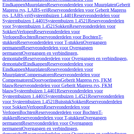
Eindkappen
Muurplaten
Reserveonderdelen voor Muurplaten
Geberit
Mapress rvs, LABS-vrij
Reserveonderdelen voor Geberit Mapress
rvs, LABS-vrij
Systeembuizen 1.4401
Reserveonderdelen voor
Systeembuizen 1.4401
Systeembuizen 1.4521
Reserveonderdelen
voor Systeembuizen 1.4521
Sokken
Reserveonderdelen voor
Sokken
Verlopen
Reserveonderdelen voor
Verlopen
Bochten
Reserveonderdelen voor Bochten
T-
stukken
Reserveonderdelen voor T-stukken
Overgangen
permanent
Reserveonderdelen voor Overgangen
permanent
Overgangen en verbindingen,
demontabel
Reserveonderdelen voor Overgangen en verbindingen,
demontabel
Eindkappen
Reserveonderdelen voor
Eindkappen
Muurplaten
Reserveonderdelen voor
Muurplaten
Compensatoren
Reserveonderdelen voor
Compensatoren
Doorvoeringen
Geberit Mapress rvs, FKM
blauw
Reserveonderdelen voor Geberit Mapress rvs, FKM
blauw
Systeembuizen 1.4401
Reserveonderdelen voor
Systeembuizen 1.4401
Systeembuizen 1.4521
Reserveonderdelen
voor Systeembuizen 1.4521
Buisstuk
Sokken
Reserveonderdelen
voor Sokken
Verlopen
Reserveonderdelen voor
Verlopen
Bochten
Reserveonderdelen voor Bochten
T-
stukken
Reserveonderdelen voor T-stukken
Overgangen
permanent
Reserveonderdelen voor Overgangen
permanent
Overgangen en verbindingen,
demontabel
Reserveonderdelen voor Overgangen en verbindingen,