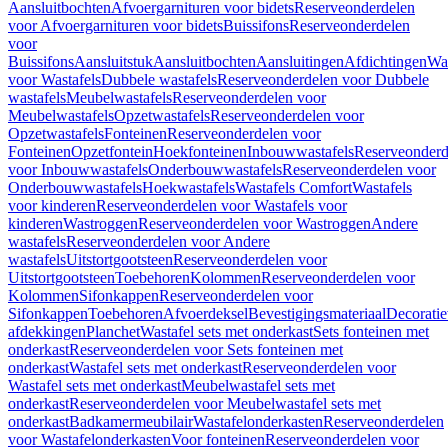
Aansluitbochten
Afvoergarnituren voor bidets
Reserveonderdelen
voor Afvoergarnituren voor bidets
Buissifons
Reserveonderdelen
voor
Buissifons
Aansluitstuk
Aansluitbochten
Aansluitingen
Afdichtingen
Was
voor Wastafels
Dubbele wastafels
Reserveonderdelen voor Dubbele
wastafels
Meubelwastafels
Reserveonderdelen voor
Meubelwastafels
Opzetwastafels
Reserveonderdelen voor
Opzetwastafels
Fonteinen
Reserveonderdelen voor
Fonteinen
Opzetfontein
Hoekfonteinen
Inbouwwastafels
Reserveonderd
voor Inbouwwastafels
Onderbouwwastafels
Reserveonderdelen voor
Onderbouwwastafels
Hoekwastafels
Wastafels Comfort
Wastafels
voor kinderen
Reserveonderdelen voor Wastafels voor
kinderen
Wastroggen
Reserveonderdelen voor Wastroggen
Andere
wastafels
Reserveonderdelen voor Andere
wastafels
Uitstortgootsteen
Reserveonderdelen voor
Uitstortgootsteen
Toebehoren
Kolommen
Reserveonderdelen voor
Kolommen
Sifonkappen
Reserveonderdelen voor
Sifonkappen
Toebehoren
Afvoerdeksel
Bevestigingsmateriaal
Decorati
afdekkingen
Planchet
Wastafel sets met onderkast
Sets fonteinen met
onderkast
Reserveonderdelen voor Sets fonteinen met
onderkast
Wastafel sets met onderkast
Reserveonderdelen voor
Wastafel sets met onderkast
Meubelwastafel sets met
onderkast
Reserveonderdelen voor Meubelwastafel sets met
onderkast
Badkamermeubilair
Wastafelonderkasten
Reserveonderdelen
voor Wastafelonderkasten
Voor fonteinen
Reserveonderdelen voor