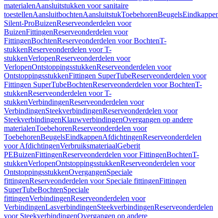
materialen
Aansluitstukken voor sanitaire
toestellen
Aansluitbochten
Aansluitstuk
Toebehoren
Beugels
Eindkappe
Silent-Pro
Buizen
Reserveonderdelen voor
Buizen
Fittingen
Reserveonderdelen voor
Fittingen
Bochten
Reserveonderdelen voor Bochten
T-
stukken
Reserveonderdelen voor T-
stukken
Verlopen
Reserveonderdelen voor
Verlopen
Ontstoppingsstukken
Reserveonderdelen voor
Ontstoppingsstukken
Fittingen SuperTube
Reserveonderdelen voor
Fittingen SuperTube
Bochten
Reserveonderdelen voor Bochten
T-
stukken
Reserveonderdelen voor T-
stukken
Verbindingen
Reserveonderdelen voor
Verbindingen
Steekverbindingen
Reserveonderdelen voor
Steekverbindingen
Klauwverbindingen
Overgangen op andere
materialen
Toebehoren
Reserveonderdelen voor
Toebehoren
Beugels
Eindkappen
Afdichtingen
Reserveonderdelen
voor Afdichtingen
Verbruiksmateriaal
Geberit
PE
Buizen
Fittingen
Reserveonderdelen voor Fittingen
Bochten
T-
stukken
Verlopen
Ontstoppingsstukken
Reserveonderdelen voor
Ontstoppingsstukken
Overgangen
Speciale
fittingen
Reserveonderdelen voor Speciale fittingen
Fittingen
SuperTube
Bochten
Speciale
fittingen
Verbindingen
Reserveonderdelen voor
Verbindingen
Lasverbindingen
Steekverbindingen
Reserveonderdelen
voor Steekverbindingen
Overgangen op andere