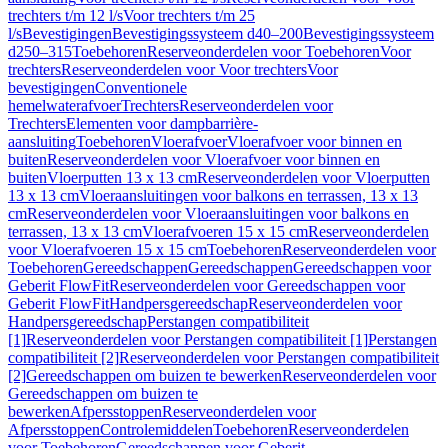
trechters t/m 12 l/s
Voor trechters t/m 25
l/s
Bevestigingen
Bevestigingssysteem d40–200
Bevestigingssysteem
d250–315
Toebehoren
Reserveonderdelen voor Toebehoren
Voor
trechters
Reserveonderdelen voor Voor trechters
Voor
bevestigingen
Conventionele
hemelwaterafvoer
Trechters
Reserveonderdelen voor
Trechters
Elementen voor dampbarrière-
aansluiting
Toebehoren
Vloerafvoer
Vloerafvoer voor binnen en
buiten
Reserveonderdelen voor Vloerafvoer voor binnen en
buiten
Vloerputten 13 x 13 cm
Reserveonderdelen voor Vloerputten
13 x 13 cm
Vloeraansluitingen voor balkons en terrassen, 13 x 13
cm
Reserveonderdelen voor Vloeraansluitingen voor balkons en
terrassen, 13 x 13 cm
Vloerafvoeren 15 x 15 cm
Reserveonderdelen
voor Vloerafvoeren 15 x 15 cm
Toebehoren
Reserveonderdelen voor
Toebehoren
Gereedschappen
Gereedschappen
Gereedschappen voor
Geberit FlowFit
Reserveonderdelen voor Gereedschappen voor
Geberit FlowFit
Handpersgereedschap
Reserveonderdelen voor
Handpersgereedschap
Perstangen compatibiliteit
[1]
Reserveonderdelen voor Perstangen compatibiliteit [1]
Perstangen
compatibiliteit [2]
Reserveonderdelen voor Perstangen compatibiliteit
[2]
Gereedschappen om buizen te bewerken
Reserveonderdelen voor
Gereedschappen om buizen te
bewerken
Afpersstoppen
Reserveonderdelen voor
Afpersstoppen
Controlemiddelen
Toebehoren
Reserveonderdelen
voor Toebehoren
Gereedschappen voor Geberit