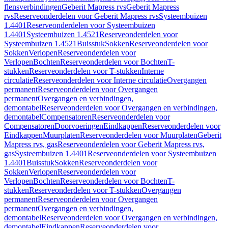
flensverbindingen
Geberit Mapress rvs
Geberit Mapress
rvs
Reserveonderdelen voor Geberit Mapress rvs
Systeembuizen
1.4401
Reserveonderdelen voor Systeembuizen
1.4401
Systeembuizen 1.4521
Reserveonderdelen voor
Systeembuizen 1.4521
Buisstuk
Sokken
Reserveonderdelen voor
Sokken
Verlopen
Reserveonderdelen voor
Verlopen
Bochten
Reserveonderdelen voor Bochten
T-
stukken
Reserveonderdelen voor T-stukken
Interne
circulatie
Reserveonderdelen voor Interne circulatie
Overgangen
permanent
Reserveonderdelen voor Overgangen
permanent
Overgangen en verbindingen,
demontabel
Reserveonderdelen voor Overgangen en verbindingen,
demontabel
Compensatoren
Reserveonderdelen voor
Compensatoren
Doorvoeringen
Eindkappen
Reserveonderdelen voor
Eindkappen
Muurplaten
Reserveonderdelen voor Muurplaten
Geberit
Mapress rvs, gas
Reserveonderdelen voor Geberit Mapress rvs,
gas
Systeembuizen 1.4401
Reserveonderdelen voor Systeembuizen
1.4401
Buisstuk
Sokken
Reserveonderdelen voor
Sokken
Verlopen
Reserveonderdelen voor
Verlopen
Bochten
Reserveonderdelen voor Bochten
T-
stukken
Reserveonderdelen voor T-stukken
Overgangen
permanent
Reserveonderdelen voor Overgangen
permanent
Overgangen en verbindingen,
demontabel
Reserveonderdelen voor Overgangen en verbindingen,
demontabel
Eindkappen
Reserveonderdelen voor