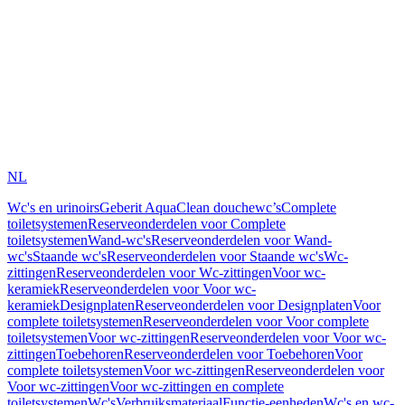
NL
Wc's en urinoirs
Geberit AquaClean douchewc’s
Complete
toiletsystemen
Reserveonderdelen voor Complete
toiletsystemen
Wand-wc's
Reserveonderdelen voor Wand-
wc's
Staande wc's
Reserveonderdelen voor Staande wc's
Wc-
zittingen
Reserveonderdelen voor Wc-zittingen
Voor wc-
keramiek
Reserveonderdelen voor Voor wc-
keramiek
Designplaten
Reserveonderdelen voor Designplaten
Voor
complete toiletsystemen
Reserveonderdelen voor Voor complete
toiletsystemen
Voor wc-zittingen
Reserveonderdelen voor Voor wc-
zittingen
Toebehoren
Reserveonderdelen voor Toebehoren
Voor
complete toiletsystemen
Voor wc-zittingen
Reserveonderdelen voor
Voor wc-zittingen
Voor wc-zittingen en complete
toiletsystemen
Wc's
Verbruiksmateriaal
Functie-eenheden
Wc's en wc-