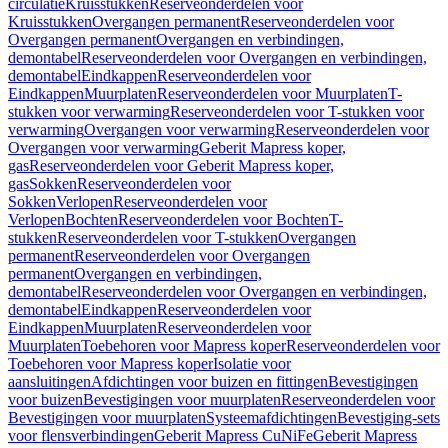
circulatie
Kruisstukken
Reserveonderdelen voor
Kruisstukken
Overgangen permanent
Reserveonderdelen voor
Overgangen permanent
Overgangen en verbindingen,
demontabel
Reserveonderdelen voor Overgangen en verbindingen,
demontabel
Eindkappen
Reserveonderdelen voor
Eindkappen
Muurplaten
Reserveonderdelen voor Muurplaten
T-
stukken voor verwarming
Reserveonderdelen voor T-stukken voor
verwarming
Overgangen voor verwarming
Reserveonderdelen voor
Overgangen voor verwarming
Geberit Mapress koper,
gas
Reserveonderdelen voor Geberit Mapress koper,
gas
Sokken
Reserveonderdelen voor
Sokken
Verlopen
Reserveonderdelen voor
Verlopen
Bochten
Reserveonderdelen voor Bochten
T-
stukken
Reserveonderdelen voor T-stukken
Overgangen
permanent
Reserveonderdelen voor Overgangen
permanent
Overgangen en verbindingen,
demontabel
Reserveonderdelen voor Overgangen en verbindingen,
demontabel
Eindkappen
Reserveonderdelen voor
Eindkappen
Muurplaten
Reserveonderdelen voor
Muurplaten
Toebehoren voor Mapress koper
Reserveonderdelen voor
Toebehoren voor Mapress koper
Isolatie voor
aansluitingen
Afdichtingen voor buizen en fittingen
Bevestigingen
voor buizen
Bevestigingen voor muurplaten
Reserveonderdelen voor
Bevestigingen voor muurplaten
Systeemafdichtingen
Bevestiging-sets
voor flensverbindingen
Geberit Mapress CuNiFe
Geberit Mapress