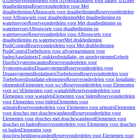
d52
Reserveonderdelen voor Afvoergarnituren voor baden, d52
Met
draaibediening
Reserveonderdelen voor Met
draaibediening
Afbouwsets voor draaibediening
Reserveonderdelen
voor Afbouwsets voor draaibediening
Met draaibediening en
watertoevoer
Reserveonderdelen voor Met draaibediening en
watertoevoer
Afbouwsets voor draaibediening en
watertoevoer
Reserveonderdelen voor Afbouwsets voor
draaibediening en watertoevoer
Met drukbediening
PushControl
Reserveonderdelen voor Met drukbediening
PushControl
Toebehoren voor afvoergarnituren voor
baden
Aansluitsets
T-stukken
Installatie- en spoelsystemen
Geberit
Duofix
Systeemwanden
Reserveonderdelen voor
Systeemwanden
Draagsystemen
Reserveonderdelen voor
Draagsystemen
Beplatingen
Toebehoren
Reserveonderdelen voor
Toebehoren
Installatie-elementen
Reserveonderdelen voor Installatie-
elementen
Elementen voor wc's
Reserveonderdelen voor Elementen
voor wc's
Elementen voor wastafels
Reserveonderdelen voor
Elementen voor wastafels
Elementen voor bidets
Reserveonderdelen
voor Elementen voor bidets
Elementen voor
urinoirs
Reserveonderdelen voor Elementen voor urinoirs
Elementen
voor douches met douchewandgoot
Reserveonderdelen voor
Elementen voor douches met douchewandgoot
Elementen voor
douches en baden
Reserveonderdelen voor Elementen voor douches
en baden
Elementen voor
douchescheidingswanden
Reserveonderdelen voor Elementen voor