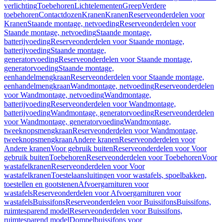
verlichting
Toebehoren
Lichtelementen
Greep
Verdere
toebehoren
Contactdozen
Kranen
Kranen
Reserveonderdelen voor
Kranen
Staande montage, netvoeding
Reserveonderdelen voor
Staande montage, netvoeding
Staande montage,
batterijvoeding
Reserveonderdelen voor Staande montage,
batterijvoeding
Staande montage,
generatorvoeding
Reserveonderdelen voor Staande montage,
generatorvoeding
Staande montage,
eenhandelmengkraan
Reserveonderdelen voor Staande montage,
eenhandelmengkraan
Wandmontage, netvoeding
Reserveonderdelen
voor Wandmontage, netvoeding
Wandmontage,
batterijvoeding
Reserveonderdelen voor Wandmontage,
batterijvoeding
Wandmontage, generatorvoeding
Reserveonderdelen
voor Wandmontage, generatorvoeding
Wandmontage,
tweeknopsmengkraan
Reserveonderdelen voor Wandmontage,
tweeknopsmengkraan
Andere kranen
Reserveonderdelen voor
Andere kranen
Voor gebruik buiten
Reserveonderdelen voor Voor
gebruik buiten
Toebehoren
Reserveonderdelen voor Toebehoren
Voor
wastafelkranen
Reserveonderdelen voor Voor
wastafelkranen
Toestelaansluitingen voor wastafels, spoelbakken,
toestellen en gootstenen
Afvoergarnituren voor
wastafels
Reserveonderdelen voor Afvoergarnituren voor
wastafels
Buissifons
Reserveonderdelen voor Buissifons
Buissifons,
ruimtesparend model
Reserveonderdelen voor Buissifons,
ruimtesparend model
Dompelbuissifons voor