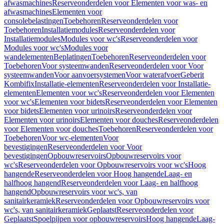
afwasmachines
Reserveonderdelen voor Elementen voor was- en
afwasmachines
Elementen voor
consolebelastingen
Toebehoren
Reserveonderdelen voor
Toebehoren
Installatiemodules
Reserveonderdelen voor
Installatiemodules
Modules voor wc's
Reserveonderdelen voor
Modules voor wc's
Modules voor
wandelementen
Beplatingen
Toebehoren
Reserveonderdelen voor
Toebehoren
Voor systeemwanden
Reserveonderdelen voor Voor
systeemwanden
Voor aanvoersystemen
Voor waterafvoer
Geberit
Kombifix
Installatie-elementen
Reserveonderdelen voor Installatie-
elementen
Elementen voor wc's
Reserveonderdelen voor Elementen
voor wc's
Elementen voor bidets
Reserveonderdelen voor Elementen
voor bidets
Elementen voor urinoirs
Reserveonderdelen voor
Elementen voor urinoirs
Elementen voor douches
Reserveonderdelen
voor Elementen voor douches
Toebehoren
Reserveonderdelen voor
Toebehoren
Voor wc-elementen
Voor
bevestigingen
Reserveonderdelen voor Voor
bevestigingen
Opbouwreservoirs
Opbouwreservoirs voor
wc's
Reserveonderdelen voor Opbouwreservoirs voor wc's
Hoog
hangende
Reserveonderdelen voor Hoog hangende
Laag- en
halfhoog hangend
Reserveonderdelen voor Laag- en halfhoog
hangend
Opbouwreservoirs voor wc's, van
sanitairkeramiek
Reserveonderdelen voor Opbouwreservoirs voor
wc's, van sanitairkeramiek
Geplaatst
Reserveonderdelen voor
Geplaatst
Spoelpijpen voor opbouwreservoirs
Hoog hangende
Laag-