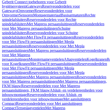
Geberit Connect toebehoren voor Geberit
hygiënesysteem
Gateways
Reserveonderdelen voor
Gateways
Omvormer
Reserveonderdelen voor
Omvormer
Sensoren
Montagemateriaal
Basisarmaturen
Rechte
spindelafsluiters
Reserveonderdelen voor Rechte
spindelafsluiters
Met Mapress persaansluitingen
Reserveonderdelen
voor Met Mapress persaansluitingen
Schuine
spindelafsluiters
Reserveonderdelen voor Schuine
spindelafsluiters
Met FlowFit persaansluitingen
Reserveonderdelen
voor Met FlowFit persaansluitingen
Met Mepla
persaansluitingen
Reserveonderdelen voor Met Mepla
persaansluitingen
Met Mapress persaansluitingen
Reserveonderdelen
voor Met Mapress
persaansluitingen
Monsternameventielen
Aftapventielen
Kogelkranen
R
voor Kogelkranen
Met FlowFit persaansluitingen
Reserveonderdelen
voor Met FlowFit persaansluitingen
Met Mepla
persaansluitingen
Reserveonderdelen voor Met Mepla
persaansluitingen
Met Mapress persaansluitingen
Reserveonderdelen
voor Met Mapress persaansluitingen
Met Mapress persaansluitingen,
FKM blauw
Reserveonderdelen voor Met Mapress
persaansluitingen, FKM blauw
Afsluit- en verdelereenheden voor
inbouwmontage
Reserveonderdelen voor Afsluit- en
verdelereenheden voor inbouwmontage
Met aansluitingen
Compact
Reserveonderdelen voor Met aansluitingen
Compact
Terugslagventielen
Met Mapress