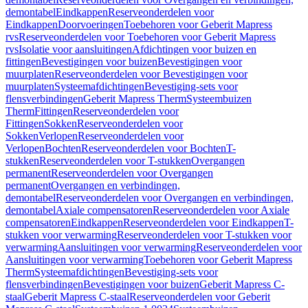
demontabel
Eindkappen
Reserveonderdelen voor
Eindkappen
Doorvoeringen
Toebehoren voor Geberit Mapress
rvs
Reserveonderdelen voor Toebehoren voor Geberit Mapress
rvs
Isolatie voor aansluitingen
Afdichtingen voor buizen en
fittingen
Bevestigingen voor buizen
Bevestigingen voor
muurplaten
Reserveonderdelen voor Bevestigingen voor
muurplaten
Systeemafdichtingen
Bevestiging-sets voor
flensverbindingen
Geberit Mapress Therm
Systeembuizen
Therm
Fittingen
Reserveonderdelen voor
Fittingen
Sokken
Reserveonderdelen voor
Sokken
Verlopen
Reserveonderdelen voor
Verlopen
Bochten
Reserveonderdelen voor Bochten
T-
stukken
Reserveonderdelen voor T-stukken
Overgangen
permanent
Reserveonderdelen voor Overgangen
permanent
Overgangen en verbindingen,
demontabel
Reserveonderdelen voor Overgangen en verbindingen,
demontabel
Axiale compensatoren
Reserveonderdelen voor Axiale
compensatoren
Eindkappen
Reserveonderdelen voor Eindkappen
T-
stukken voor verwarming
Reserveonderdelen voor T-stukken voor
verwarming
Aansluitingen voor verwarming
Reserveonderdelen voor
Aansluitingen voor verwarming
Toebehoren voor Geberit Mapress
Therm
Systeemafdichtingen
Bevestiging-sets voor
flensverbindingen
Bevestigingen voor buizen
Geberit Mapress C-
staal
Geberit Mapress C-staal
Reserveonderdelen voor Geberit