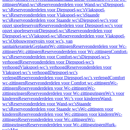
zittingen
Wand-wc's
Reserveonderdelen voor Wand-wc's
Diepspoel-
wc’s
Reserveonderdelen voor Diepspoel-wc’s
Vlakspoel-
wc’s
Reserveonderdelen voor Vlakspoel-wc’s
Staande
wc's
Reserveonderdelen voor Staande wc's
Diepspoel-wc's voor
opzet spoelreservoir
Reserveonderdelen voor Diepspoel-wc's voor
opzet spoelreservoir
Diepspoel-wc’s
Reserveonderdelen voor
Diepspoel-wc’s
Vlakspoel-wc’s
Reserveonderdelen voor Vlakspoel-
wc’s
Opbouwreservoirs voor wc's, van
sanitairkeramiek
Geplaatst
Wc-zittingen
Reserveonderdelen voor Wc-
zittingen
Wc-zittingen
Reserveonderdelen voor Wc-zittingen
Comfort-
wc's
Reserveonderdelen voor Comfort-wc's
Diepspoel-wc’s
verhoogd
Reserveonderdelen voor Diepspoel-wc’s
verhoogd
Vlakspoel-wc’s verhoogd
Reserveonderdelen voor
Vlakspoel-wc’s verhoogd
Diepspoel-wc's
verlengd
Reserveonderdelen voor Diepspoel-wc's verlengd
Comfort
wc-zittingen
Reserveonderdelen voor Comfort wc-zittingen
Wc-
zittingen
Reserveonderdelen voor Wc-zittingen
Wc-
zittingsringen
Reserveonderdelen voor Wc-zittingsringen
Wc’s voor
kinderen
Reserveonderdelen voor Wc’s voor kinderen
Wand-
wc's
Reserveonderdelen voor Wand-wc's
Staande
wc's
Reserveonderdelen voor Staande wc's
Wc-zittingen voor
kinderen
Reserveonderdelen voor Wc-zittingen voor kinderen
Wc-
zittingen
Reserveonderdelen voor Wc-zittingen
Wc-
zittingsringen
Reserveonderdelen voor Wc-zittingsringen
Hurk-
wc's
Met