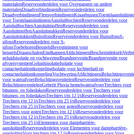
materialen
Reserveonderdelen voor Overgangen op andere
materialen
Draadverbindingen
Reserveonderdelen voor
Draadverbindingen
Flensverbindingen
Kraagbussen
Toestelaansluiting
voor Toestelaansluitingen
Aansluitbochten
Reserveonderdelen voor
Aansluitbochten
Aansluitmoffen
Reserveonderdelen voor
Aansluitmoffen
Aansluitstukken
Reserveonderdelen voor
Aansluitstukken
Buissifons
Reserveonderdelen voor Buissifons
S-
sifons
Reserveonderdelen voor S-
sifons
Toebehoren
Beugels
Bevestigingen voor
beugels
Draagschalen
Eindkappen
Afdichtingen
Beschermdeksels
Verbr
geluidsisolatie en vochtwering
Brandpreventie
Brandpreventie voor
afvoersystemen
Geluidsisolatie
Isolatie voor
contactgeluidontkoppeling
Isolatie voor luchtgeluid en
contactgeluidontkoppeling
Vochtwering
Afdichtingen
Beluchtingsventi
voor waterafvoer
Beluchtingsventielen
Reserveonderdelen voor
Beluchtingsventielen
Geberit Pluvia hemelwaterafvoer
Trechters voor
bitumen- en foliedaken
Reserveonderdelen voor Trechters voor
bitumen- en foliedaken
Trechters t/m 12 l/s
Reserveonderdelen voor
Trechters t/m 12 l/s
Trechters t/m 25 l/s
Reserveonderdelen voor
Trechters t/m 25 l/s
Trechters voor goten
Reserveonderdelen voor
Trechters voor goten
Trechters t/m 12 l/s
Reserveonderdelen voor
Trechters t/m 12 l/s
Trechters t/m 25 l/s
Reserveonderdelen voor
Trechters t/m 25 l/s
Elementen voor dampbarrière-
aansluiting
Reserveonderdelen voor Elementen voor dampbarrière-
aansluiting
Voor trechters t/m 12 l/s
Reserveonderdelen voor Voor