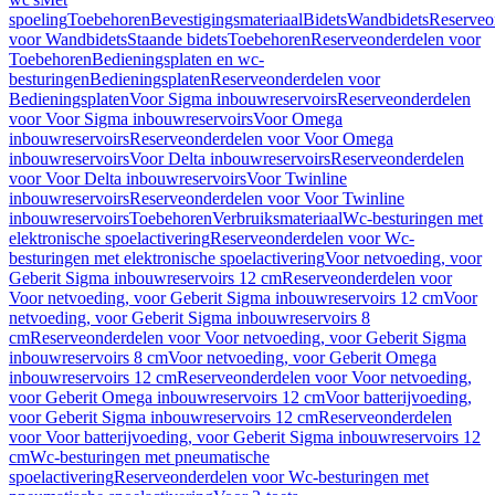
spoeling
Toebehoren
Bevestigingsmateriaal
Bidets
Wandbidets
Reserveo
voor Wandbidets
Staande bidets
Toebehoren
Reserveonderdelen voor
Toebehoren
Bedieningsplaten en wc-
besturingen
Bedieningsplaten
Reserveonderdelen voor
Bedieningsplaten
Voor Sigma inbouwreservoirs
Reserveonderdelen
voor Voor Sigma inbouwreservoirs
Voor Omega
inbouwreservoirs
Reserveonderdelen voor Voor Omega
inbouwreservoirs
Voor Delta inbouwreservoirs
Reserveonderdelen
voor Voor Delta inbouwreservoirs
Voor Twinline
inbouwreservoirs
Reserveonderdelen voor Voor Twinline
inbouwreservoirs
Toebehoren
Verbruiksmateriaal
Wc-besturingen met
elektronische spoelactivering
Reserveonderdelen voor Wc-
besturingen met elektronische spoelactivering
Voor netvoeding, voor
Geberit Sigma inbouwreservoirs 12 cm
Reserveonderdelen voor
Voor netvoeding, voor Geberit Sigma inbouwreservoirs 12 cm
Voor
netvoeding, voor Geberit Sigma inbouwreservoirs 8
cm
Reserveonderdelen voor Voor netvoeding, voor Geberit Sigma
inbouwreservoirs 8 cm
Voor netvoeding, voor Geberit Omega
inbouwreservoirs 12 cm
Reserveonderdelen voor Voor netvoeding,
voor Geberit Omega inbouwreservoirs 12 cm
Voor batterijvoeding,
voor Geberit Sigma inbouwreservoirs 12 cm
Reserveonderdelen
voor Voor batterijvoeding, voor Geberit Sigma inbouwreservoirs 12
cm
Wc-besturingen met pneumatische
spoelactivering
Reserveonderdelen voor Wc-besturingen met