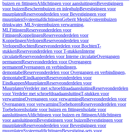
buizen en fittingen
Afdichtingen voor aansluitingen
Bevestigingen
voor buizen
Beschermbuizen en inleghulp
Bevestigingen voor
muurplaten
Reserveonderdelen voor Bevestigingen voor
muurplaten
Systeemafdichtingen
Geberit Mepla
Systeembuizen
drinkwater, ML
Systeembuizen verwarming,
ML
Fittingen
Reserveonderdelen voor
Fittingen
Koppelingen
Reserveonderdelen voor
Koppelingen
Verlopen
Reserveonderdelen voor
Verlopen
Bochten
Reserveonderdelen voor Bochten
T-
stukken
Reserveonderdelen voor T-stukken
Interne
circulatie
Reserveonderdelen voor Interne circulatie
Overgangen
permanent
Reserveonderdelen voor Overgangen
permanent
Overgangen en verbindingen,
demontabel
Reserveonderdelen voor Overgangen en verbindingen,
demontabel
Eindkappen
Reserveonderdelen voor
Eindkappen
Muurplaten
Reserveonderdelen voor
Muurplaten
Verdeler met schroefdraadaansluiting
Reserveonderdelen
voor Verdeler met schroefdraadaansluiting
T-stukken voor
verwarming
Overgangen voor verwarming
Reserveonderdelen voor
Overgangen voor verwarming
Toebehoren
Reserveonderdelen voor
Toebehoren
Isolatie voor buizen en fittingen
Isolatie voor
aansluitingen
Afdichtingen voor buizen en fittingen
Afdichtingen
voor aansluitingen
Bevestigingen voor buizen
Bevestigingen voor
muurplaten
Reserveonderdelen voor Bevestigingen voor
muurplaten
Systeemafdichtingen
Bevestiging-sets voor