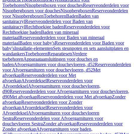
Toebehoren
Nisopbergboxen voor douches
Reserveonderdelen voor
Nisopbergboxen voor douches
Nisopbergboxen
Reserveonderdelen
voor Nisopbergboxen
Toebehoren
Baden
Baden van
sanitairacryl
Reserveonderdelen voor Baden van
sanitairacryl
Rechthoekige baden
Reserveonderdelen voor
Rechthoekige baden
Baden van mineraal
materiaal
Reserveonderdelen voor Baden van mineraal
materiaal
Baden voor baby's
Reserveonderdelen voor Baden voor
baby's
Installatie-elementen
Sets steunpoten en sets aansluitplaten en
wandankers
Toebehoren
Reparatiesets
Verdere
toebehoren
Apparaataansluitingen voor douches en
baden
Afvoergarnituren voor douchevloeren, d52
Reserveonderdelen
voor Afvoergarnituren voor douchevloeren, d52
Met
afvoerkap
Reserveonderdelen voor Met
afvoerkap
Afvoerdeksel
Reserveonderdelen voor
Afvoerdeksel
Afvoergarnituren voor douchevloeren,
d90
Reserveonderdelen voor Afvoergarnituren voor douchevloeren,
d90
Met afvoerkap
Reserveonderdelen voor Met afvoerkap
Zonder
afvoerkap
Reserveonderdelen voor Zonder
afvoerkap
Afvoerdeksel
Reserveonderdelen voor
Afvoerdeksel
Afvoergarnituren voor douchevloeren
Sestra
Reserveonderdelen voor Afvoergarnituren voor
douchevloeren Sestra
Zonder afvoerkap
Reserveonderdelen voor
Zonder afvoerkap
Afvoergarnituren voor baden,