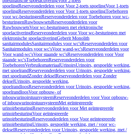
pneumatische spoelactivering
Voor 2-toets
spoeling
Reserveonderdelen voor Voor 2-toets spoeling
Voor 1-toets
spoeling
Reserveonderdelen voor Voor 1-toets spoeling
Toebehoren
voor wc-besturingen
Reserveonderdelen voor Toebehoren voor wc-
besturingen
Ruwbouwsets
Reserveonderdelen voor
Ruwbouwsets
Voor wc-besturingen met elektronische
spoelactivering
Reserveonderdelen voor Voor wc-besturingen met
elektronische spoelactivering
Geberit Monolith
sanitairmodules
Sanitairmodules voor wc's
Reserveonderdelen voor
Sanitairmodules voor wc's
Voor wand-wc's
Reserveonderdelen voor
Voor wand-wc's
Voor staande wc's
Reserveonderdelen voor Voor
staande wc's
Toebehoren
Reserveonderdelen voor
Toebehoren
Verbruiksmateriaal
Urinoirs
Urinoirs, gespoelde werking,
met spoelrand
Reserveonderdelen voor Urinoirs, gespoelde werking,
met spoelrand
Zonder deksel
Reserveonderdelen voor Zonder
deksel
Urinoirs, gespoelde werking,
spoelrandloos
Reserveonderdelen voor Urinoirs, gespoelde werking,
spoelrandloos
Voor opbouw- of
inbouwurinoirstuursysteem
Reserveonderdelen voor Voor opbouw-
of inbouwurinoirstuursysteem
Met geïntegreerde
urinoirbesturing
Reserveonderdelen voor Met geïntegreerde
urinoirbesturing
Voor geïntegreerde
urinoirbesturing
Reserveonderdelen voor Voor geïntegreerde
urinoirbesturing
Urinoirs, gespoelde werking, met / voor wc-
deksel
Reserveonderdelen voor Urinoirs, gespoelde werking, met /