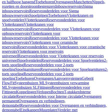
en halfhoog hangend
Toebehoren
Overgangen
Manchetten
Nippels,
rozetten en doorstroombegrenzers
Inbouwreservoirs
Sigma
inbouwreservoirs
Reserveonderdelen voor Sigma
inbouwreservoirs
Spoelpijpen
Toebehoren
Vlotterkranen en
spoelventielen
Vlotterkranen
Reserveonderdelen voor
Vlotterkranen
Vlotterkranen voor
opbouwreservoirs
Reserveonderdelen voor Vlotterkranen voor
opbouwreservoirs
Vlotterkranen voor
inbouwreservoirs
Reserveonderdelen voor Vlotterkranen voor
inbouwreservoirs
Vlotterkranen voor ceramische
reservoirs
Reserveonderdelen voor Vlotterkranen voor ceramische
reservoirs
Vlotterkranen voor reservoirs
universeel
Reserveonderdelen voor Vlotterkranen voor reservoirs
universeel
Spoelventielen
Reserveonderdelen voor Spoelventielen
2-
toets spoeling
Reserveonderdelen voor 2-toets
spoeling
Spoelgarnituren
Reserveonderdelen voor Spoelgarnituren
2-
toets spoeling
Reserveonderdelen voor 2-toets
spoeling
Toebehoren
Overgangen
Aanvoersystemen
Geberit
FlowFit
Systeembuizen ML
Systeembuizen verwarming
ML
Systeembuizen SL
Fittingen
Reserveonderdelen voor
Fittingen
Koppelingen
Verlopen
Bochten
T-stukken
Interne
circulatie
Reserveonderdelen voor Interne circulatie
Overgangen
permanent
Overgangen en verbindingen,
demontabel
Reserveonderdelen voor Overgangen en verbindingen,
demontabel
Eindkappen
Muurplaten
Verdeler met