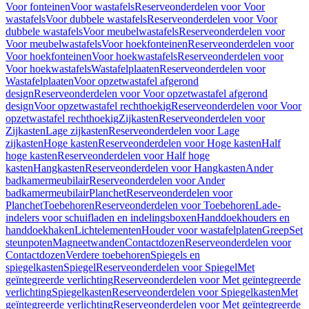
Voor fonteinen
Voor wastafels
Reserveonderdelen voor Voor
wastafels
Voor dubbele wastafels
Reserveonderdelen voor Voor
dubbele wastafels
Voor meubelwastafels
Reserveonderdelen voor
Voor meubelwastafels
Voor hoekfonteinen
Reserveonderdelen voor
Voor hoekfonteinen
Voor hoekwastafels
Reserveonderdelen voor
Voor hoekwastafels
Wastafelplaaten
Reserveonderdelen voor
Wastafelplaaten
Voor opzetwastafel afgerond
design
Reserveonderdelen voor Voor opzetwastafel afgerond
design
Voor opzetwastafel rechthoekig
Reserveonderdelen voor Voor
opzetwastafel rechthoekig
Zijkasten
Reserveonderdelen voor
Zijkasten
Lage zijkasten
Reserveonderdelen voor Lage
zijkasten
Hoge kasten
Reserveonderdelen voor Hoge kasten
Half
hoge kasten
Reserveonderdelen voor Half hoge
kasten
Hangkasten
Reserveonderdelen voor Hangkasten
Ander
badkamermeubilair
Reserveonderdelen voor Ander
badkamermeubilair
Planchet
Reserveonderdelen voor
Planchet
Toebehoren
Reserveonderdelen voor Toebehoren
Lade-
indelers voor schuifladen en indelingsboxen
Handdoekhouders en
handdoekhaken
Lichtelementen
Houder voor wastafelplaten
Greep
Set
steunpoten
Magneetwanden
Contactdozen
Reserveonderdelen voor
Contactdozen
Verdere toebehoren
Spiegels en
spiegelkasten
Spiegel
Reserveonderdelen voor Spiegel
Met
geïntegreerde verlichting
Reserveonderdelen voor Met geïntegreerde
verlichting
Spiegelkasten
Reserveonderdelen voor Spiegelkasten
Met
geïntegreerde verlichting
Reserveonderdelen voor Met geïntegreerde