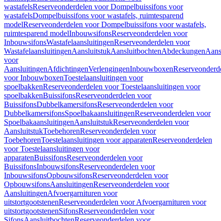
wastafels
Reserveonderdelen voor Dompelbuissifons voor
wastafels
Dompelbuissifons voor wastafels, ruimtesparend
model
Reserveonderdelen voor Dompelbuissifons voor wastafels,
ruimtesparend model
Inbouwsifons
Reserveonderdelen voor
Inbouwsifons
Wastafelaansluitingen
Reserveonderdelen voor
Wastafelaansluitingen
Aansluitstuk
Aansluitbochten
Abdeckungen
Aans
voor
Aansluitingen
Afdichtingen
Verlengingen
Inbouwboxen
Reserveonderd
voor Inbouwboxen
Toestelaansluitingen voor
spoelbakken
Reserveonderdelen voor Toestelaansluitingen voor
spoelbakken
Buissifons
Reserveonderdelen voor
Buissifons
Dubbelkamersifons
Reserveonderdelen voor
Dubbelkamersifons
Spoelbakaansluitingen
Reserveonderdelen voor
Spoelbakaansluitingen
Aansluitstuk
Reserveonderdelen voor
Aansluitstuk
Toebehoren
Reserveonderdelen voor
Toebehoren
Toestelaansluitingen voor apparaten
Reserveonderdelen
voor Toestelaansluitingen voor
apparaten
Buissifons
Reserveonderdelen voor
Buissifons
Inbouwsifons
Reserveonderdelen voor
Inbouwsifons
Opbouwsifons
Reserveonderdelen voor
Opbouwsifons
Aansluitingen
Reserveonderdelen voor
Aansluitingen
Afvoergarnituren voor
uitstortgootstenen
Reserveonderdelen voor Afvoergarnituren voor
uitstortgootstenen
Sifons
Reserveonderdelen voor
Sifons
Aansluitbochten
Reserveonderdelen voor