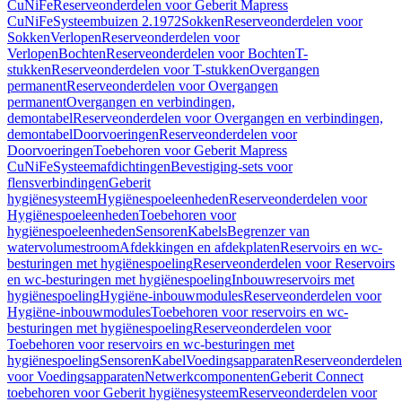
CuNiFe
Reserveonderdelen voor Geberit Mapress
CuNiFe
Systeembuizen 2.1972
Sokken
Reserveonderdelen voor
Sokken
Verlopen
Reserveonderdelen voor
Verlopen
Bochten
Reserveonderdelen voor Bochten
T-
stukken
Reserveonderdelen voor T-stukken
Overgangen
permanent
Reserveonderdelen voor Overgangen
permanent
Overgangen en verbindingen,
demontabel
Reserveonderdelen voor Overgangen en verbindingen,
demontabel
Doorvoeringen
Reserveonderdelen voor
Doorvoeringen
Toebehoren voor Geberit Mapress
CuNiFe
Systeemafdichtingen
Bevestiging-sets voor
flensverbindingen
Geberit
hygiënesysteem
Hygiënespoeleenheden
Reserveonderdelen voor
Hygiënespoeleenheden
Toebehoren voor
hygiënespoeleenheden
Sensoren
Kabels
Begrenzer van
watervolumestroom
Afdekkingen en afdekplaten
Reservoirs en wc-
besturingen met hygiënespoeling
Reserveonderdelen voor Reservoirs
en wc-besturingen met hygiënespoeling
Inbouwreservoirs met
hygiënespoeling
Hygiëne-inbouwmodules
Reserveonderdelen voor
Hygiëne-inbouwmodules
Toebehoren voor reservoirs en wc-
besturingen met hygiënespoeling
Reserveonderdelen voor
Toebehoren voor reservoirs en wc-besturingen met
hygiënespoeling
Sensoren
Kabel
Voedingsapparaten
Reserveonderdelen
voor Voedingsapparaten
Netwerkcomponenten
Geberit Connect
toebehoren voor Geberit hygiënesysteem
Reserveonderdelen voor