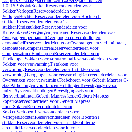
Mapress C-staal
Systeembuizen 1.0034
Systeembuizen
1.0215
Buisstuk
Sokken
Reserveonderdelen voor
Sokken
Verlopen
Reserveonderdelen voor
Verlopen
Bochten
Reserveonderdelen voor Bochten
T-
stukken
Reserveonderdelen voor T-
stukken
Kruisstukken
Reserveonderdelen voor
Kruisstukken
Overgangen permanent
Reserveonderdelen voor
Overgangen permanent
Overgangen en verbindingen,
demontabel
Reserveonderdelen voor Overgangen en verbindingen,
demontabel
Compensatoren
Reserveonderdelen voor
Compensatoren
Eindkappen
Reserveonderdelen voor
Eindkappen
Sokken voor verwarming
Reserveonderdelen voor
Sokken voor verwarming
T-stukken voor
verwarming
Reserveonderdelen voor T-stukken voor
verwarming
Overgangen voor verwarming
Reserveonderdelen voor
Overgangen voor verwarming
Toebehoren voor Geberit Mapress C-
staal
Afdichtingen voor buizen en fittingen
Bevestigingen voor
buizen
Systeemafdichtingen
Bevestiging-sets voor
flensverbindingen
Geberit Mapress koper
Geberit Mapress
koper
Reserveonderdelen voor Geberit Mapress
koper
Sokken
Reserveonderdelen voor
Sokken
Verlopen
Reserveonderdelen voor
Verlopen
Bochten
Reserveonderdelen voor Bochten
T-
stukken
Reserveonderdelen voor T-stukken
Interne
circulatie
Reserveonderdelen voor Interne