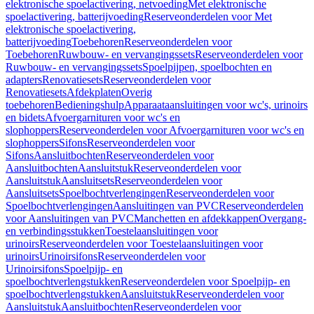
elektronische spoelactivering, netvoeding
Met elektronische
spoelactivering, batterijvoeding
Reserveonderdelen voor Met
elektronische spoelactivering,
batterijvoeding
Toebehoren
Reserveonderdelen voor
Toebehoren
Ruwbouw- en vervangingssets
Reserveonderdelen voor
Ruwbouw- en vervangingssets
Spoelpijpen, spoelbochten en
adapters
Renovatiesets
Reserveonderdelen voor
Renovatiesets
Afdekplaten
Overig
toebehoren
Bedieningshulp
Apparaataansluitingen voor wc's, urinoirs
en bidets
Afvoergarnituren voor wc's en
slophoppers
Reserveonderdelen voor Afvoergarnituren voor wc's en
slophoppers
Sifons
Reserveonderdelen voor
Sifons
Aansluitbochten
Reserveonderdelen voor
Aansluitbochten
Aansluitstuk
Reserveonderdelen voor
Aansluitstuk
Aansluitsets
Reserveonderdelen voor
Aansluitsets
Spoelbochtverlengingen
Reserveonderdelen voor
Spoelbochtverlengingen
Aansluitingen van PVC
Reserveonderdelen
voor Aansluitingen van PVC
Manchetten en afdekkappen
Overgang-
en verbindingsstukken
Toestelaansluitingen voor
urinoirs
Reserveonderdelen voor Toestelaansluitingen voor
urinoirs
Urinoirsifons
Reserveonderdelen voor
Urinoirsifons
Spoelpijp- en
spoelbochtverlengstukken
Reserveonderdelen voor Spoelpijp- en
spoelbochtverlengstukken
Aansluitstuk
Reserveonderdelen voor
Aansluitstuk
Aansluitbochten
Reserveonderdelen voor