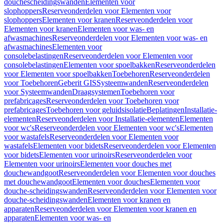
douchescheidingswanden
Elementen voor
slophoppers
Reserveonderdelen voor Elementen voor
slophoppers
Elementen voor kranen
Reserveonderdelen voor
Elementen voor kranen
Elementen voor was- en
afwasmachines
Reserveonderdelen voor Elementen voor was- en
afwasmachines
Elementen voor
consolebelastingen
Reserveonderdelen voor Elementen voor
consolebelastingen
Elementen voor spoelbakken
Reserveonderdelen
voor Elementen voor spoelbakken
Toebehoren
Reserveonderdelen
voor Toebehoren
Geberit GIS
Systeemwanden
Reserveonderdelen
voor Systeemwanden
Draagsystemen
Toebehoren voor
prefabricages
Reserveonderdelen voor Toebehoren voor
prefabricages
Toebehoren voor geluidsisolatie
Beplatingen
Installatie-
elementen
Reserveonderdelen voor Installatie-elementen
Elementen
voor wc's
Reserveonderdelen voor Elementen voor wc's
Elementen
voor wastafels
Reserveonderdelen voor Elementen voor
wastafels
Elementen voor bidets
Reserveonderdelen voor Elementen
voor bidets
Elementen voor urinoirs
Reserveonderdelen voor
Elementen voor urinoirs
Elementen voor douches met
douchewandgoot
Reserveonderdelen voor Elementen voor douches
met douchewandgoot
Elementen voor douches
Elementen voor
douche-scheidingswanden
Reserveonderdelen voor Elementen voor
douche-scheidingswanden
Elementen voor kranen en
apparaten
Reserveonderdelen voor Elementen voor kranen en
apparaten
Elementen voor was- en