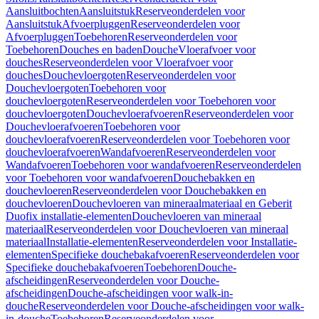
Aansluitbochten
Aansluitstuk
Reserveonderdelen voor
Aansluitstuk
Afvoerpluggen
Reserveonderdelen voor
Afvoerpluggen
Toebehoren
Reserveonderdelen voor
Toebehoren
Douches en baden
Douche
Vloerafvoer voor
douches
Reserveonderdelen voor Vloerafvoer voor
douches
Douchevloergoten
Reserveonderdelen voor
Douchevloergoten
Toebehoren voor
douchevloergoten
Reserveonderdelen voor Toebehoren voor
douchevloergoten
Douchevloerafvoeren
Reserveonderdelen voor
Douchevloerafvoeren
Toebehoren voor
douchevloerafvoeren
Reserveonderdelen voor Toebehoren voor
douchevloerafvoeren
Wandafvoeren
Reserveonderdelen voor
Wandafvoeren
Toebehoren voor wandafvoeren
Reserveonderdelen
voor Toebehoren voor wandafvoeren
Douchebakken en
douchevloeren
Reserveonderdelen voor Douchebakken en
douchevloeren
Douchevloeren van mineraalmateriaal en Geberit
Duofix installatie-elementen
Douchevloeren van mineraal
materiaal
Reserveonderdelen voor Douchevloeren van mineraal
materiaal
Installatie-elementen
Reserveonderdelen voor Installatie-
elementen
Specifieke douchebakafvoeren
Reserveonderdelen voor
Specifieke douchebakafvoeren
Toebehoren
Douche-
afscheidingen
Reserveonderdelen voor Douche-
afscheidingen
Douche-afscheidingen voor walk-in-
douche
Reserveonderdelen voor Douche-afscheidingen voor walk-
in-douche
Toebehoren
Reserveonderdelen voor