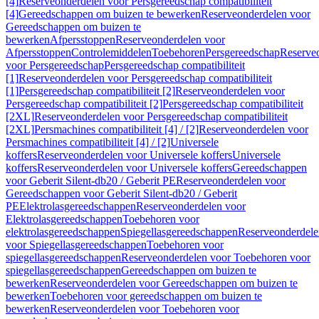
[4]
Reserveonderdelen voor Persgereedschap compatibiliteit
[4]
Gereedschappen om buizen te bewerken
Reserveonderdelen voor
Gereedschappen om buizen te
bewerken
Afpersstoppen
Reserveonderdelen voor
Afpersstoppen
Controlemiddelen
Toebehoren
Persgereedschap
Reserve
voor Persgereedschap
Persgereedschap compatibiliteit
[1]
Reserveonderdelen voor Persgereedschap compatibiliteit
[1]
Persgereedschap compatibiliteit [2]
Reserveonderdelen voor
Persgereedschap compatibiliteit [2]
Persgereedschap compatibiliteit
[2XL]
Reserveonderdelen voor Persgereedschap compatibiliteit
[2XL]
Persmachines compatibiliteit [4] / [2]
Reserveonderdelen voor
Persmachines compatibiliteit [4] / [2]
Universele
koffers
Reserveonderdelen voor Universele koffers
Universele
koffers
Reserveonderdelen voor Universele koffers
Gereedschappen
voor Geberit Silent-db20 / Geberit PE
Reserveonderdelen voor
Gereedschappen voor Geberit Silent-db20 / Geberit
PE
Elektrolasgereedschappen
Reserveonderdelen voor
Elektrolasgereedschappen
Toebehoren voor
elektrolasgereedschappen
Spiegellasgereedschappen
Reserveonderdele
voor Spiegellasgereedschappen
Toebehoren voor
spiegellasgereedschappen
Reserveonderdelen voor Toebehoren voor
spiegellasgereedschappen
Gereedschappen om buizen te
bewerken
Reserveonderdelen voor Gereedschappen om buizen te
bewerken
Toebehoren voor gereedschappen om buizen te
bewerken
Reserveonderdelen voor Toebehoren voor