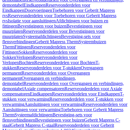
demontabel
Eindkappen
Reserveonderdelen voor
Eindkappen
Doorvoeringen
Toebehoren voor Geberit Mapress
rvs
Reserveonderdelen voor Toebehoren voor Geberit Mapress
rvs
Isolatie voor aansluitingen
Afdichtingen voor buizen en
fittingen
Bevestigingen voor buizen
Bevestigingen voor
muurplaten
Reserveonderdelen voor Bevestigingen voor
muurplaten
Systeemafdichtingen
Bevestiging-sets voor
flensverbindingen
Geberit Mapress Therm
Systeembuizen
Therm
Fittingen
Reserveonderdelen voor
Fittingen
Sokken
Reserveonderdelen voor
Sokken
Verlopen
Reserveonderdelen voor
Verlopen
Bochten
Reserveonderdelen voor Bochten
T-
stukken
Reserveonderdelen voor T-stukken
Overgangen
permanent
Reserveonderdelen voor Overgangen
permanent
Overgangen en verbindingen,
demontabel
Reserveonderdelen voor Overgangen en verbindingen,
demontabel
Axiale compensatoren
Reserveonderdelen voor Axiale
compensatoren
Eindkappen
Reserveonderdelen voor Eindkappen
T-
stukken voor verwarming
Reserveonderdelen voor T-stukken voor
verwarming
Aansluitingen voor verwarming
Reserveonderdelen voor
Aansluitingen voor verwarming
Toebehoren voor Geberit Mapress
Therm
Systeemafdichtingen
Bevestiging-sets voor
flensverbindingen
Bevestigingen voor buizen
Geberit Mapress C-
staal
Geberit Mapress C-staal
Reserveonderdelen voor Geberit