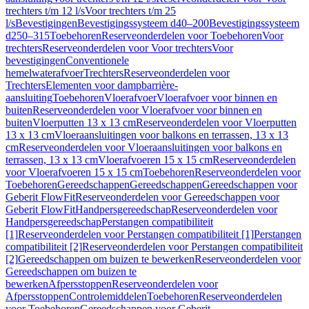
trechters t/m 12 l/s
Voor trechters t/m 25
l/s
Bevestigingen
Bevestigingssysteem d40–200
Bevestigingssysteem
d250–315
Toebehoren
Reserveonderdelen voor Toebehoren
Voor
trechters
Reserveonderdelen voor Voor trechters
Voor
bevestigingen
Conventionele
hemelwaterafvoer
Trechters
Reserveonderdelen voor
Trechters
Elementen voor dampbarrière-
aansluiting
Toebehoren
Vloerafvoer
Vloerafvoer voor binnen en
buiten
Reserveonderdelen voor Vloerafvoer voor binnen en
buiten
Vloerputten 13 x 13 cm
Reserveonderdelen voor Vloerputten
13 x 13 cm
Vloeraansluitingen voor balkons en terrassen, 13 x 13
cm
Reserveonderdelen voor Vloeraansluitingen voor balkons en
terrassen, 13 x 13 cm
Vloerafvoeren 15 x 15 cm
Reserveonderdelen
voor Vloerafvoeren 15 x 15 cm
Toebehoren
Reserveonderdelen voor
Toebehoren
Gereedschappen
Gereedschappen
Gereedschappen voor
Geberit FlowFit
Reserveonderdelen voor Gereedschappen voor
Geberit FlowFit
Handpersgereedschap
Reserveonderdelen voor
Handpersgereedschap
Perstangen compatibiliteit
[1]
Reserveonderdelen voor Perstangen compatibiliteit [1]
Perstangen
compatibiliteit [2]
Reserveonderdelen voor Perstangen compatibiliteit
[2]
Gereedschappen om buizen te bewerken
Reserveonderdelen voor
Gereedschappen om buizen te
bewerken
Afpersstoppen
Reserveonderdelen voor
Afpersstoppen
Controlemiddelen
Toebehoren
Reserveonderdelen
voor Toebehoren
Gereedschappen voor Geberit