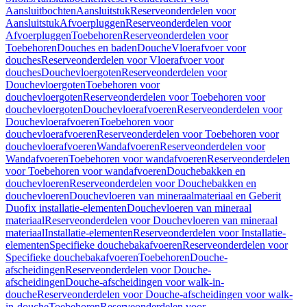
Aansluitbochten
Aansluitstuk
Reserveonderdelen voor
Aansluitstuk
Afvoerpluggen
Reserveonderdelen voor
Afvoerpluggen
Toebehoren
Reserveonderdelen voor
Toebehoren
Douches en baden
Douche
Vloerafvoer voor
douches
Reserveonderdelen voor Vloerafvoer voor
douches
Douchevloergoten
Reserveonderdelen voor
Douchevloergoten
Toebehoren voor
douchevloergoten
Reserveonderdelen voor Toebehoren voor
douchevloergoten
Douchevloerafvoeren
Reserveonderdelen voor
Douchevloerafvoeren
Toebehoren voor
douchevloerafvoeren
Reserveonderdelen voor Toebehoren voor
douchevloerafvoeren
Wandafvoeren
Reserveonderdelen voor
Wandafvoeren
Toebehoren voor wandafvoeren
Reserveonderdelen
voor Toebehoren voor wandafvoeren
Douchebakken en
douchevloeren
Reserveonderdelen voor Douchebakken en
douchevloeren
Douchevloeren van mineraalmateriaal en Geberit
Duofix installatie-elementen
Douchevloeren van mineraal
materiaal
Reserveonderdelen voor Douchevloeren van mineraal
materiaal
Installatie-elementen
Reserveonderdelen voor Installatie-
elementen
Specifieke douchebakafvoeren
Reserveonderdelen voor
Specifieke douchebakafvoeren
Toebehoren
Douche-
afscheidingen
Reserveonderdelen voor Douche-
afscheidingen
Douche-afscheidingen voor walk-in-
douche
Reserveonderdelen voor Douche-afscheidingen voor walk-
in-douche
Toebehoren
Reserveonderdelen voor