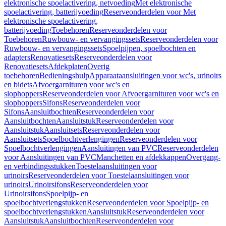
elektronische spoelactivering, netvoeding
Met elektronische
spoelactivering, batterijvoeding
Reserveonderdelen voor Met
elektronische spoelactivering,
batterijvoeding
Toebehoren
Reserveonderdelen voor
Toebehoren
Ruwbouw- en vervangingssets
Reserveonderdelen voor
Ruwbouw- en vervangingssets
Spoelpijpen, spoelbochten en
adapters
Renovatiesets
Reserveonderdelen voor
Renovatiesets
Afdekplaten
Overig
toebehoren
Bedieningshulp
Apparaataansluitingen voor wc's, urinoirs
en bidets
Afvoergarnituren voor wc's en
slophoppers
Reserveonderdelen voor Afvoergarnituren voor wc's en
slophoppers
Sifons
Reserveonderdelen voor
Sifons
Aansluitbochten
Reserveonderdelen voor
Aansluitbochten
Aansluitstuk
Reserveonderdelen voor
Aansluitstuk
Aansluitsets
Reserveonderdelen voor
Aansluitsets
Spoelbochtverlengingen
Reserveonderdelen voor
Spoelbochtverlengingen
Aansluitingen van PVC
Reserveonderdelen
voor Aansluitingen van PVC
Manchetten en afdekkappen
Overgang-
en verbindingsstukken
Toestelaansluitingen voor
urinoirs
Reserveonderdelen voor Toestelaansluitingen voor
urinoirs
Urinoirsifons
Reserveonderdelen voor
Urinoirsifons
Spoelpijp- en
spoelbochtverlengstukken
Reserveonderdelen voor Spoelpijp- en
spoelbochtverlengstukken
Aansluitstuk
Reserveonderdelen voor
Aansluitstuk
Aansluitbochten
Reserveonderdelen voor