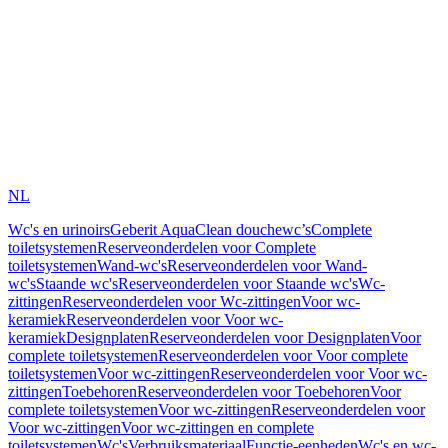
NL
Wc's en urinoirs
Geberit AquaClean douchewc’s
Complete
toiletsystemen
Reserveonderdelen voor Complete
toiletsystemen
Wand-wc's
Reserveonderdelen voor Wand-
wc's
Staande wc's
Reserveonderdelen voor Staande wc's
Wc-
zittingen
Reserveonderdelen voor Wc-zittingen
Voor wc-
keramiek
Reserveonderdelen voor Voor wc-
keramiek
Designplaten
Reserveonderdelen voor Designplaten
Voor
complete toiletsystemen
Reserveonderdelen voor Voor complete
toiletsystemen
Voor wc-zittingen
Reserveonderdelen voor Voor wc-
zittingen
Toebehoren
Reserveonderdelen voor Toebehoren
Voor
complete toiletsystemen
Voor wc-zittingen
Reserveonderdelen voor
Voor wc-zittingen
Voor wc-zittingen en complete
toiletsystemen
Wc's
Verbruiksmateriaal
Functie-eenheden
Wc's en wc-