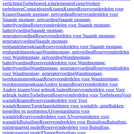
verlichting
Toebehoren
Lichtelementen
Greep
Verdere
toebehoren
Contactdozen
Kranen
Kranen
Reserveonderdelen voor
Kranen
Staande montage, netvoeding
Reserveonderdelen voor
Staande montage, netvoeding
Staande montage,
batterijvoeding
Reserveonderdelen voor Staande montage,
batterijvoeding
Staande montage,
generatorvoeding
Reserveonderdelen voor Staande montage,
generatorvoeding
Staande montage,
eenhandelmengkraan
Reserveonderdelen voor Staande montage,
eenhandelmengkraan
Wandmontage, netvoeding
Reserveonderdelen
voor Wandmontage, netvoeding
Wandmontage,
batterijvoeding
Reserveonderdelen voor Wandmontage,
batterijvoeding
Wandmontage, generatorvoeding
Reserveonderdelen
voor Wandmontage, generatorvoeding
Wandmontage,
tweeknopsmengkraan
Reserveonderdelen voor Wandmontage,
tweeknopsmengkraan
Andere kranen
Reserveonderdelen voor
Andere kranen
Voor gebruik buiten
Reserveonderdelen voor Voor
gebruik buiten
Toebehoren
Reserveonderdelen voor Toebehoren
Voor
wastafelkranen
Reserveonderdelen voor Voor
wastafelkranen
Toestelaansluitingen voor wastafels, spoelbakken,
toestellen en gootstenen
Afvoergarnituren voor
wastafels
Reserveonderdelen voor Afvoergarnituren voor
wastafels
Buissifons
Reserveonderdelen voor Buissifons
Buissifons,
ruimtesparend model
Reserveonderdelen voor Buissifons,
ruimtesparend model
Dompelbuissifons voor