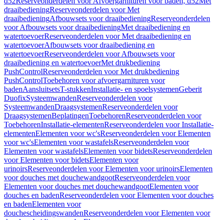
d52
Reserveonderdelen voor Afvoergarnituren voor baden, d52
Met
draaibediening
Reserveonderdelen voor Met
draaibediening
Afbouwsets voor draaibediening
Reserveonderdelen
voor Afbouwsets voor draaibediening
Met draaibediening en
watertoevoer
Reserveonderdelen voor Met draaibediening en
watertoevoer
Afbouwsets voor draaibediening en
watertoevoer
Reserveonderdelen voor Afbouwsets voor
draaibediening en watertoevoer
Met drukbediening
PushControl
Reserveonderdelen voor Met drukbediening
PushControl
Toebehoren voor afvoergarnituren voor
baden
Aansluitsets
T-stukken
Installatie- en spoelsystemen
Geberit
Duofix
Systeemwanden
Reserveonderdelen voor
Systeemwanden
Draagsystemen
Reserveonderdelen voor
Draagsystemen
Beplatingen
Toebehoren
Reserveonderdelen voor
Toebehoren
Installatie-elementen
Reserveonderdelen voor Installatie-
elementen
Elementen voor wc's
Reserveonderdelen voor Elementen
voor wc's
Elementen voor wastafels
Reserveonderdelen voor
Elementen voor wastafels
Elementen voor bidets
Reserveonderdelen
voor Elementen voor bidets
Elementen voor
urinoirs
Reserveonderdelen voor Elementen voor urinoirs
Elementen
voor douches met douchewandgoot
Reserveonderdelen voor
Elementen voor douches met douchewandgoot
Elementen voor
douches en baden
Reserveonderdelen voor Elementen voor douches
en baden
Elementen voor
douchescheidingswanden
Reserveonderdelen voor Elementen voor