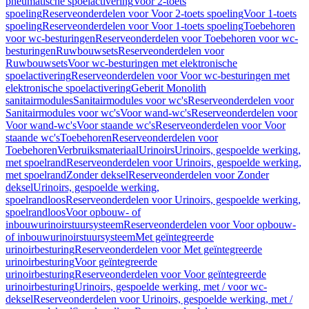
pneumatische spoelactivering
Voor 2-toets
spoeling
Reserveonderdelen voor Voor 2-toets spoeling
Voor 1-toets
spoeling
Reserveonderdelen voor Voor 1-toets spoeling
Toebehoren
voor wc-besturingen
Reserveonderdelen voor Toebehoren voor wc-
besturingen
Ruwbouwsets
Reserveonderdelen voor
Ruwbouwsets
Voor wc-besturingen met elektronische
spoelactivering
Reserveonderdelen voor Voor wc-besturingen met
elektronische spoelactivering
Geberit Monolith
sanitairmodules
Sanitairmodules voor wc's
Reserveonderdelen voor
Sanitairmodules voor wc's
Voor wand-wc's
Reserveonderdelen voor
Voor wand-wc's
Voor staande wc's
Reserveonderdelen voor Voor
staande wc's
Toebehoren
Reserveonderdelen voor
Toebehoren
Verbruiksmateriaal
Urinoirs
Urinoirs, gespoelde werking,
met spoelrand
Reserveonderdelen voor Urinoirs, gespoelde werking,
met spoelrand
Zonder deksel
Reserveonderdelen voor Zonder
deksel
Urinoirs, gespoelde werking,
spoelrandloos
Reserveonderdelen voor Urinoirs, gespoelde werking,
spoelrandloos
Voor opbouw- of
inbouwurinoirstuursysteem
Reserveonderdelen voor Voor opbouw-
of inbouwurinoirstuursysteem
Met geïntegreerde
urinoirbesturing
Reserveonderdelen voor Met geïntegreerde
urinoirbesturing
Voor geïntegreerde
urinoirbesturing
Reserveonderdelen voor Voor geïntegreerde
urinoirbesturing
Urinoirs, gespoelde werking, met / voor wc-
deksel
Reserveonderdelen voor Urinoirs, gespoelde werking, met /