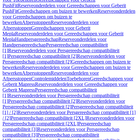
PushFit
Reserveonderdelen voor Gereedschappen voor Geberit
PushFit
Gereedschappen om buizen te bewerken
Reserveonderdelen
voor Gereedschappen om buizen te
bewerken
Afpersstoppen
Reserveonderdelen voor
Afpersstoppen
Gereedschappen voor Geberit
Mepla
Reserveonderdelen voor Gereedschappen voor Geberit
Mepla
Handpersgereedschap
Reserveonderdelen voor
Handpersgereedschap
Persgereedschap compatibiliteit
[1]
Reserveonderdelen voor Persgereedschap compatibiliteit
[1]
Persgereedschap compatibiliteit [2]
Reserveonderdelen voor
Persgereedschap compatibiliteit [2]
Gereedschappen om buizen te
bewerken
Reserveonderdelen voor Gereedschappen om buizen te
bewerken
Afpersstoppen
Reserveonderdelen voor
Afpersstoppen
Controlemiddelen
Toebehoren
Gereedschappen voor
Geberit Mapress
Reserveonderdelen voor Gereedschappen voor
Geberit Mapress
Persgereedschap compatibiliteit
[1]
Reserveonderdelen voor Persgereedschap compatibiliteit
[1]
Persgereedschap compatibiliteit [2]
Reserveonderdelen voor
Persgereedschap compatibiliteit [2]
Persgereedschap compatibiliteit
[1] / [2]
Reserveonderdelen voor Persgereedschap compatibiliteit [1]
/ [2]
Persgereedschap compatibiliteit [2XL]
Reserveonderdelen voor
Persgereedschap compatibiliteit [2XL]
Persgereedschap
compatibiliteit [3]
Reserveonderdelen voor Persgereedschap
compatibiliteit [3]
Persgereedschap compatibiliteit