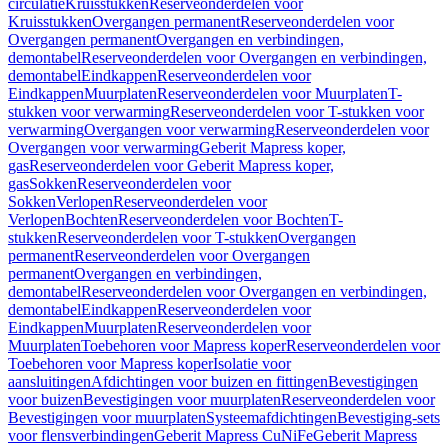
circulatie
Kruisstukken
Reserveonderdelen voor
Kruisstukken
Overgangen permanent
Reserveonderdelen voor
Overgangen permanent
Overgangen en verbindingen,
demontabel
Reserveonderdelen voor Overgangen en verbindingen,
demontabel
Eindkappen
Reserveonderdelen voor
Eindkappen
Muurplaten
Reserveonderdelen voor Muurplaten
T-
stukken voor verwarming
Reserveonderdelen voor T-stukken voor
verwarming
Overgangen voor verwarming
Reserveonderdelen voor
Overgangen voor verwarming
Geberit Mapress koper,
gas
Reserveonderdelen voor Geberit Mapress koper,
gas
Sokken
Reserveonderdelen voor
Sokken
Verlopen
Reserveonderdelen voor
Verlopen
Bochten
Reserveonderdelen voor Bochten
T-
stukken
Reserveonderdelen voor T-stukken
Overgangen
permanent
Reserveonderdelen voor Overgangen
permanent
Overgangen en verbindingen,
demontabel
Reserveonderdelen voor Overgangen en verbindingen,
demontabel
Eindkappen
Reserveonderdelen voor
Eindkappen
Muurplaten
Reserveonderdelen voor
Muurplaten
Toebehoren voor Mapress koper
Reserveonderdelen voor
Toebehoren voor Mapress koper
Isolatie voor
aansluitingen
Afdichtingen voor buizen en fittingen
Bevestigingen
voor buizen
Bevestigingen voor muurplaten
Reserveonderdelen voor
Bevestigingen voor muurplaten
Systeemafdichtingen
Bevestiging-sets
voor flensverbindingen
Geberit Mapress CuNiFe
Geberit Mapress