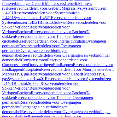
flensverbindingen
Geberit Mapress rvs
Geberit Mapress
rvs
Reserveonderdelen voor Geberit Mapress rvs
Systeembuizen
1.4401
Reserveonderdelen voor Systeembuizen
1.4401
Systeembuizen 1.4521
Reserveonderdelen voor
Systeembuizen 1.4521
Buisstuk
Sokken
Reserveonderdelen voor
Sokken
Verlopen
Reserveonderdelen voor
Verlopen
Bochten
Reserveonderdelen voor Bochten
T-
stukken
Reserveonderdelen voor T-stukken
Interne
circulatie
Reserveonderdelen voor Interne circulatie
Overgangen
permanent
Reserveonderdelen voor Overgangen
permanent
Overgangen en verbindingen,
demontabel
Reserveonderdelen voor Overgangen en verbindingen,
demontabel
Compensatoren
Reserveonderdelen voor
Compensatoren
Doorvoeringen
Eindkappen
Reserveonderdelen voor
Eindkappen
Muurplaten
Reserveonderdelen voor Muurplaten
Geberit
Mapress rvs, gas
Reserveonderdelen voor Geberit Mapress rvs,
gas
Systeembuizen 1.4401
Reserveonderdelen voor Systeembuizen
1.4401
Buisstuk
Sokken
Reserveonderdelen voor
Sokken
Verlopen
Reserveonderdelen voor
Verlopen
Bochten
Reserveonderdelen voor Bochten
T-
stukken
Reserveonderdelen voor T-stukken
Overgangen
permanent
Reserveonderdelen voor Overgangen
permanent
Overgangen en verbindingen,
demontabel
Reserveonderdelen voor Overgangen en verbindingen,
demontabel
Eindkappen
Reserveonderdelen voor