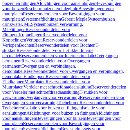
buizen en fittingen
Afdichtingen voor aansluitingen
Bevestigingen
voor buizen
Beschermbuizen en inleghulp
Bevestigingen voor
muurplaten
Reserveonderdelen voor Bevestigingen voor
muurplaten
Systeemafdichtingen
Geberit Mepla
Systeembuizen
drinkwater, ML
Systeembuizen verwarming,
ML
Fittingen
Reserveonderdelen voor
Fittingen
Koppelingen
Reserveonderdelen voor
Koppelingen
Verlopen
Reserveonderdelen voor
Verlopen
Bochten
Reserveonderdelen voor Bochten
T-
stukken
Reserveonderdelen voor T-stukken
Interne
circulatie
Reserveonderdelen voor Interne circulatie
Overgangen
permanent
Reserveonderdelen voor Overgangen
permanent
Overgangen en verbindingen,
demontabel
Reserveonderdelen voor Overgangen en verbindingen,
demontabel
Eindkappen
Reserveonderdelen voor
Eindkappen
Muurplaten
Reserveonderdelen voor
Muurplaten
Verdeler met schroefdraadaansluiting
Reserveonderdelen
voor Verdeler met schroefdraadaansluiting
T-stukken voor
verwarming
Overgangen voor verwarming
Reserveonderdelen voor
Overgangen voor verwarming
Toebehoren
Reserveonderdelen voor
Toebehoren
Isolatie voor buizen en fittingen
Isolatie voor
aansluitingen
Afdichtingen voor buizen en fittingen
Afdichtingen
voor aansluitingen
Bevestigingen voor buizen
Bevestigingen voor
muurplaten
Reserveonderdelen voor Bevestigingen voor
muurplaten
Systeemafdichtingen
Bevestiging-sets voor