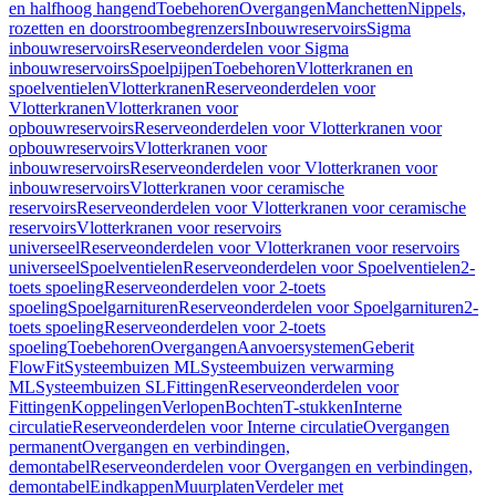
en halfhoog hangend
Toebehoren
Overgangen
Manchetten
Nippels,
rozetten en doorstroombegrenzers
Inbouwreservoirs
Sigma
inbouwreservoirs
Reserveonderdelen voor Sigma
inbouwreservoirs
Spoelpijpen
Toebehoren
Vlotterkranen en
spoelventielen
Vlotterkranen
Reserveonderdelen voor
Vlotterkranen
Vlotterkranen voor
opbouwreservoirs
Reserveonderdelen voor Vlotterkranen voor
opbouwreservoirs
Vlotterkranen voor
inbouwreservoirs
Reserveonderdelen voor Vlotterkranen voor
inbouwreservoirs
Vlotterkranen voor ceramische
reservoirs
Reserveonderdelen voor Vlotterkranen voor ceramische
reservoirs
Vlotterkranen voor reservoirs
universeel
Reserveonderdelen voor Vlotterkranen voor reservoirs
universeel
Spoelventielen
Reserveonderdelen voor Spoelventielen
2-
toets spoeling
Reserveonderdelen voor 2-toets
spoeling
Spoelgarnituren
Reserveonderdelen voor Spoelgarnituren
2-
toets spoeling
Reserveonderdelen voor 2-toets
spoeling
Toebehoren
Overgangen
Aanvoersystemen
Geberit
FlowFit
Systeembuizen ML
Systeembuizen verwarming
ML
Systeembuizen SL
Fittingen
Reserveonderdelen voor
Fittingen
Koppelingen
Verlopen
Bochten
T-stukken
Interne
circulatie
Reserveonderdelen voor Interne circulatie
Overgangen
permanent
Overgangen en verbindingen,
demontabel
Reserveonderdelen voor Overgangen en verbindingen,
demontabel
Eindkappen
Muurplaten
Verdeler met