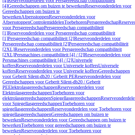
[4]
Reserveonderdelen voor Persgereedschap compatibiliteit
[4]
Gereedschappen om buizen te bewerken
Reserveonderdelen voor
Gereedschappen om buizen te
bewerken
Afpersstoppen
Reserveonderdelen voor
Afpersstoppen
Controlemiddelen
Toebehoren
Persgereedschap
Reserve
voor Persgereedschap
Persgereedschap compatibiliteit
[1]
Reserveonderdelen voor Persgereedschap compatibiliteit
[1]
Persgereedschap compatibiliteit [2]
Reserveonderdelen voor
Persgereedschap compatibiliteit [2]
Persgereedschap compatibiliteit
[2XL]
Reserveonderdelen voor Persgereedschap compatibiliteit
[2XL]
Persmachines compatibiliteit [4] / [2]
Reserveonderdelen voor
Persmachines compatibiliteit [4] / [2]
Universele
koffers
Reserveonderdelen voor Universele koffers
Universele
koffers
Reserveonderdelen voor Universele koffers
Gereedschappen
voor Geberit Silent-db20 / Geberit PE
Reserveonderdelen voor
Gereedschappen voor Geberit Silent-db20 / Geberit
PE
Elektrolasgereedschappen
Reserveonderdelen voor
Elektrolasgereedschappen
Toebehoren voor
elektrolasgereedschappen
Spiegellasgereedschappen
Reserveonderdele
voor Spiegellasgereedschappen
Toebehoren voor
spiegellasgereedschappen
Reserveonderdelen voor Toebehoren voor
spiegellasgereedschappen
Gereedschappen om buizen te
bewerken
Reserveonderdelen voor Gereedschappen om buizen te
bewerken
Toebehoren voor gereedschappen om buizen te
bewerken
Reserveonderdelen voor Toebehoren voor