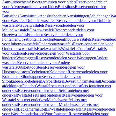
Aansluitbochten
Afvoergarnituren voor bidets
Reserveonderdelen
voor Afvoergarnituren voor bidets
Buissifons
Reserveonderdelen
voor
Buissifons
Aansluitstuk
Aansluitbochten
Aansluitingen
Afdichtingen
Was
voor Wastafels
Dubbele wastafels
Reserveonderdelen voor Dubbele
wastafels
Meubelwastafels
Reserveonderdelen voor
Meubelwastafels
Opzetwastafels
Reserveonderdelen voor
Opzetwastafels
Fonteinen
Reserveonderdelen voor
Fonteinen
Opzetfontein
Hoekfonteinen
Inbouwwastafels
Reserveonderd
voor Inbouwwastafels
Onderbouwwastafels
Reserveonderdelen voor
Onderbouwwastafels
Hoekwastafels
Wastafels Comfort
Wastafels
voor kinderen
Reserveonderdelen voor Wastafels voor
kinderen
Wastroggen
Reserveonderdelen voor Wastroggen
Andere
wastafels
Reserveonderdelen voor Andere
wastafels
Uitstortgootsteen
Reserveonderdelen voor
Uitstortgootsteen
Toebehoren
Kolommen
Reserveonderdelen voor
Kolommen
Sifonkappen
Reserveonderdelen voor
Sifonkappen
Toebehoren
Afvoerdeksel
Bevestigingsmateriaal
Decorati
afdekkingen
Planchet
Wastafel sets met onderkast
Sets fonteinen met
onderkast
Reserveonderdelen voor Sets fonteinen met
onderkast
Wastafel sets met onderkast
Reserveonderdelen voor
Wastafel sets met onderkast
Meubelwastafel sets met
onderkast
Reserveonderdelen voor Meubelwastafel sets met
onderkast
Badkamermeubilair
Wastafelonderkasten
Reserveonderdelen
voor Wastafelonderkasten
Voor fonteinen
Reserveonderdelen voor