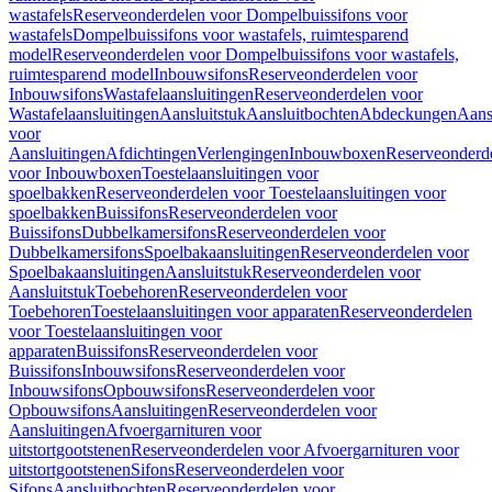
wastafels
Reserveonderdelen voor Dompelbuissifons voor
wastafels
Dompelbuissifons voor wastafels, ruimtesparend
model
Reserveonderdelen voor Dompelbuissifons voor wastafels,
ruimtesparend model
Inbouwsifons
Reserveonderdelen voor
Inbouwsifons
Wastafelaansluitingen
Reserveonderdelen voor
Wastafelaansluitingen
Aansluitstuk
Aansluitbochten
Abdeckungen
Aans
voor
Aansluitingen
Afdichtingen
Verlengingen
Inbouwboxen
Reserveonderd
voor Inbouwboxen
Toestelaansluitingen voor
spoelbakken
Reserveonderdelen voor Toestelaansluitingen voor
spoelbakken
Buissifons
Reserveonderdelen voor
Buissifons
Dubbelkamersifons
Reserveonderdelen voor
Dubbelkamersifons
Spoelbakaansluitingen
Reserveonderdelen voor
Spoelbakaansluitingen
Aansluitstuk
Reserveonderdelen voor
Aansluitstuk
Toebehoren
Reserveonderdelen voor
Toebehoren
Toestelaansluitingen voor apparaten
Reserveonderdelen
voor Toestelaansluitingen voor
apparaten
Buissifons
Reserveonderdelen voor
Buissifons
Inbouwsifons
Reserveonderdelen voor
Inbouwsifons
Opbouwsifons
Reserveonderdelen voor
Opbouwsifons
Aansluitingen
Reserveonderdelen voor
Aansluitingen
Afvoergarnituren voor
uitstortgootstenen
Reserveonderdelen voor Afvoergarnituren voor
uitstortgootstenen
Sifons
Reserveonderdelen voor
Sifons
Aansluitbochten
Reserveonderdelen voor