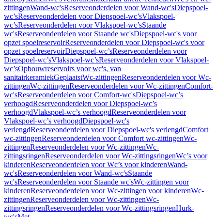
zittingen
Wand-wc's
Reserveonderdelen voor Wand-wc's
Diepspoel-
wc’s
Reserveonderdelen voor Diepspoel-wc’s
Vlakspoel-
wc’s
Reserveonderdelen voor Vlakspoel-wc’s
Staande
wc's
Reserveonderdelen voor Staande wc's
Diepspoel-wc's voor
opzet spoelreservoir
Reserveonderdelen voor Diepspoel-wc's voor
opzet spoelreservoir
Diepspoel-wc’s
Reserveonderdelen voor
Diepspoel-wc’s
Vlakspoel-wc’s
Reserveonderdelen voor Vlakspoel-
wc’s
Opbouwreservoirs voor wc's, van
sanitairkeramiek
Geplaatst
Wc-zittingen
Reserveonderdelen voor Wc-
zittingen
Wc-zittingen
Reserveonderdelen voor Wc-zittingen
Comfort-
wc's
Reserveonderdelen voor Comfort-wc's
Diepspoel-wc’s
verhoogd
Reserveonderdelen voor Diepspoel-wc’s
verhoogd
Vlakspoel-wc’s verhoogd
Reserveonderdelen voor
Vlakspoel-wc’s verhoogd
Diepspoel-wc's
verlengd
Reserveonderdelen voor Diepspoel-wc's verlengd
Comfort
wc-zittingen
Reserveonderdelen voor Comfort wc-zittingen
Wc-
zittingen
Reserveonderdelen voor Wc-zittingen
Wc-
zittingsringen
Reserveonderdelen voor Wc-zittingsringen
Wc’s voor
kinderen
Reserveonderdelen voor Wc’s voor kinderen
Wand-
wc's
Reserveonderdelen voor Wand-wc's
Staande
wc's
Reserveonderdelen voor Staande wc's
Wc-zittingen voor
kinderen
Reserveonderdelen voor Wc-zittingen voor kinderen
Wc-
zittingen
Reserveonderdelen voor Wc-zittingen
Wc-
zittingsringen
Reserveonderdelen voor Wc-zittingsringen
Hurk-
wc's
Met