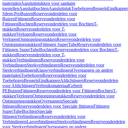
materialen
Aansluitstukken voor sanitaire
toestellen
Aansluitbochten
Aansluitstuk
Toebehoren
Beugels
Eindkappe
Silent-Pro
Buizen
Reserveonderdelen voor
Buizen
Fittingen
Reserveonderdelen voor
Fittingen
Bochten
Reserveonderdelen voor Bochten
T-
stukken
Reserveonderdelen voor T-
stukken
Verlopen
Reserveonderdelen voor
Verlopen
Ontstoppingsstukken
Reserveonderdelen voor
Ontstoppingsstukken
Fittingen SuperTube
Reserveonderdelen voor
Fittingen SuperTube
Bochten
Reserveonderdelen voor Bochten
T-
stukken
Reserveonderdelen voor T-
stukken
Verbindingen
Reserveonderdelen voor
Verbindingen
Steekverbindingen
Reserveonderdelen voor
Steekverbindingen
Klauwverbindingen
Overgangen op andere
materialen
Toebehoren
Reserveonderdelen voor
Toebehoren
Beugels
Eindkappen
Afdichtingen
Reserveonderdelen
voor Afdichtingen
Verbruiksmateriaal
Geberit
PE
Buizen
Fittingen
Reserveonderdelen voor Fittingen
Bochten
T-
stukken
Verlopen
Ontstoppingsstukken
Reserveonderdelen voor
Ontstoppingsstukken
Overgangen
Speciale
fittingen
Reserveonderdelen voor Speciale fittingen
Fittingen
SuperTube
Bochten
Speciale
fittingen
Verbindingen
Reserveonderdelen voor
Verbindingen
Lasverbindingen
Steekverbindingen
Reserveonderdelen
voor Steekverbindingen
Overgangen op andere