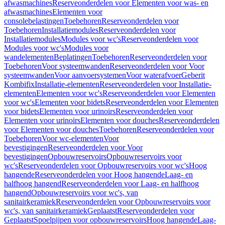
afwasmachines
Reserveonderdelen voor Elementen voor was- en
afwasmachines
Elementen voor
consolebelastingen
Toebehoren
Reserveonderdelen voor
Toebehoren
Installatiemodules
Reserveonderdelen voor
Installatiemodules
Modules voor wc's
Reserveonderdelen voor
Modules voor wc's
Modules voor
wandelementen
Beplatingen
Toebehoren
Reserveonderdelen voor
Toebehoren
Voor systeemwanden
Reserveonderdelen voor Voor
systeemwanden
Voor aanvoersystemen
Voor waterafvoer
Geberit
Kombifix
Installatie-elementen
Reserveonderdelen voor Installatie-
elementen
Elementen voor wc's
Reserveonderdelen voor Elementen
voor wc's
Elementen voor bidets
Reserveonderdelen voor Elementen
voor bidets
Elementen voor urinoirs
Reserveonderdelen voor
Elementen voor urinoirs
Elementen voor douches
Reserveonderdelen
voor Elementen voor douches
Toebehoren
Reserveonderdelen voor
Toebehoren
Voor wc-elementen
Voor
bevestigingen
Reserveonderdelen voor Voor
bevestigingen
Opbouwreservoirs
Opbouwreservoirs voor
wc's
Reserveonderdelen voor Opbouwreservoirs voor wc's
Hoog
hangende
Reserveonderdelen voor Hoog hangende
Laag- en
halfhoog hangend
Reserveonderdelen voor Laag- en halfhoog
hangend
Opbouwreservoirs voor wc's, van
sanitairkeramiek
Reserveonderdelen voor Opbouwreservoirs voor
wc's, van sanitairkeramiek
Geplaatst
Reserveonderdelen voor
Geplaatst
Spoelpijpen voor opbouwreservoirs
Hoog hangende
Laag-