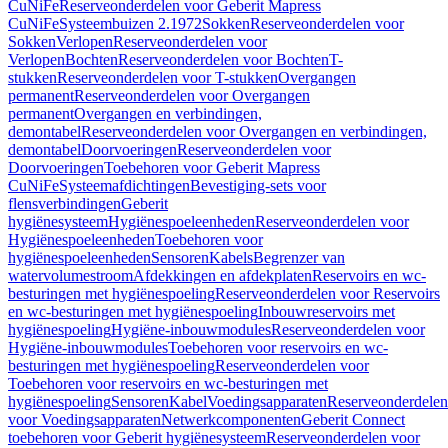
CuNiFe
Reserveonderdelen voor Geberit Mapress
CuNiFe
Systeembuizen 2.1972
Sokken
Reserveonderdelen voor
Sokken
Verlopen
Reserveonderdelen voor
Verlopen
Bochten
Reserveonderdelen voor Bochten
T-
stukken
Reserveonderdelen voor T-stukken
Overgangen
permanent
Reserveonderdelen voor Overgangen
permanent
Overgangen en verbindingen,
demontabel
Reserveonderdelen voor Overgangen en verbindingen,
demontabel
Doorvoeringen
Reserveonderdelen voor
Doorvoeringen
Toebehoren voor Geberit Mapress
CuNiFe
Systeemafdichtingen
Bevestiging-sets voor
flensverbindingen
Geberit
hygiënesysteem
Hygiënespoeleenheden
Reserveonderdelen voor
Hygiënespoeleenheden
Toebehoren voor
hygiënespoeleenheden
Sensoren
Kabels
Begrenzer van
watervolumestroom
Afdekkingen en afdekplaten
Reservoirs en wc-
besturingen met hygiënespoeling
Reserveonderdelen voor Reservoirs
en wc-besturingen met hygiënespoeling
Inbouwreservoirs met
hygiënespoeling
Hygiëne-inbouwmodules
Reserveonderdelen voor
Hygiëne-inbouwmodules
Toebehoren voor reservoirs en wc-
besturingen met hygiënespoeling
Reserveonderdelen voor
Toebehoren voor reservoirs en wc-besturingen met
hygiënespoeling
Sensoren
Kabel
Voedingsapparaten
Reserveonderdelen
voor Voedingsapparaten
Netwerkcomponenten
Geberit Connect
toebehoren voor Geberit hygiënesysteem
Reserveonderdelen voor