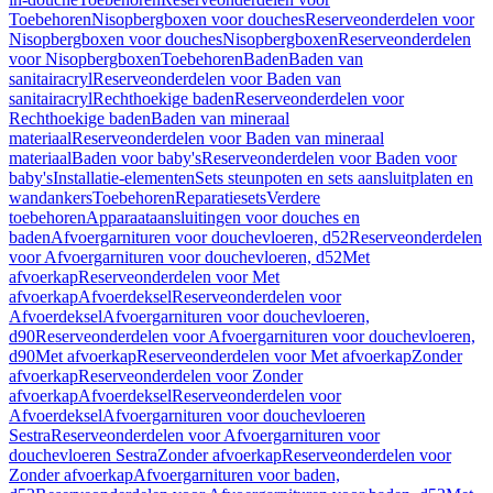
Toebehoren
Nisopbergboxen voor douches
Reserveonderdelen voor
Nisopbergboxen voor douches
Nisopbergboxen
Reserveonderdelen
voor Nisopbergboxen
Toebehoren
Baden
Baden van
sanitairacryl
Reserveonderdelen voor Baden van
sanitairacryl
Rechthoekige baden
Reserveonderdelen voor
Rechthoekige baden
Baden van mineraal
materiaal
Reserveonderdelen voor Baden van mineraal
materiaal
Baden voor baby's
Reserveonderdelen voor Baden voor
baby's
Installatie-elementen
Sets steunpoten en sets aansluitplaten en
wandankers
Toebehoren
Reparatiesets
Verdere
toebehoren
Apparaataansluitingen voor douches en
baden
Afvoergarnituren voor douchevloeren, d52
Reserveonderdelen
voor Afvoergarnituren voor douchevloeren, d52
Met
afvoerkap
Reserveonderdelen voor Met
afvoerkap
Afvoerdeksel
Reserveonderdelen voor
Afvoerdeksel
Afvoergarnituren voor douchevloeren,
d90
Reserveonderdelen voor Afvoergarnituren voor douchevloeren,
d90
Met afvoerkap
Reserveonderdelen voor Met afvoerkap
Zonder
afvoerkap
Reserveonderdelen voor Zonder
afvoerkap
Afvoerdeksel
Reserveonderdelen voor
Afvoerdeksel
Afvoergarnituren voor douchevloeren
Sestra
Reserveonderdelen voor Afvoergarnituren voor
douchevloeren Sestra
Zonder afvoerkap
Reserveonderdelen voor
Zonder afvoerkap
Afvoergarnituren voor baden,