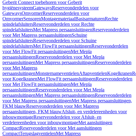
Geberit Connect toebehoren voor Geberit
hygiënesysteem
Gateways
Reserveonderdelen voor
Gateways
Omvormer
Reserveonderdelen voor
Omvormer
Sensoren
Montagemateriaal
Basisarmaturen
Rechte
spindelafsluiters
Reserveonderdelen voor Rechte
spindelafsluiters
Met Mapress persaansluitingen
Reserveonderdelen
voor Met Mapress persaansluitingen
Schuine
spindelafsluiters
Reserveonderdelen voor Schuine
spindelafsluiters
Met FlowFit persaansluitingen
Reserveonderdelen
voor Met FlowFit persaansluitingen
Met Mepla
persaansluitingen
Reserveonderdelen voor Met Mepla
persaansluitingen
Met Mapress persaansluitingen
Reserveonderdelen
voor Met Mapress
persaansluitingen
Monsternameventielen
Aftapventielen
Kogelkranen
R
voor Kogelkranen
Met FlowFit persaansluitingen
Reserveonderdelen
voor Met FlowFit persaansluitingen
Met Mepla
persaansluitingen
Reserveonderdelen voor Met Mepla
persaansluitingen
Met Mapress persaansluitingen
Reserveonderdelen
voor Met Mapress persaansluitingen
Met Mapress persaansluitingen,
FKM blauw
Reserveonderdelen voor Met Mapress
persaansluitingen, FKM blauw
Afsluit- en verdelereenheden voor
inbouwmontage
Reserveonderdelen voor Afsluit- en
verdelereenheden voor inbouwmontage
Met aansluitingen
Compact
Reserveonderdelen voor Met aansluitingen
Compact
Terugslagventielen
Met Mapress