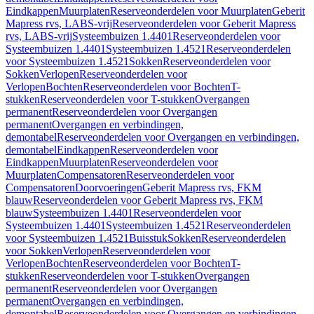
Eindkappen
Muurplaten
Reserveonderdelen voor Muurplaten
Geberit
Mapress rvs, LABS-vrij
Reserveonderdelen voor Geberit Mapress
rvs, LABS-vrij
Systeembuizen 1.4401
Reserveonderdelen voor
Systeembuizen 1.4401
Systeembuizen 1.4521
Reserveonderdelen
voor Systeembuizen 1.4521
Sokken
Reserveonderdelen voor
Sokken
Verlopen
Reserveonderdelen voor
Verlopen
Bochten
Reserveonderdelen voor Bochten
T-
stukken
Reserveonderdelen voor T-stukken
Overgangen
permanent
Reserveonderdelen voor Overgangen
permanent
Overgangen en verbindingen,
demontabel
Reserveonderdelen voor Overgangen en verbindingen,
demontabel
Eindkappen
Reserveonderdelen voor
Eindkappen
Muurplaten
Reserveonderdelen voor
Muurplaten
Compensatoren
Reserveonderdelen voor
Compensatoren
Doorvoeringen
Geberit Mapress rvs, FKM
blauw
Reserveonderdelen voor Geberit Mapress rvs, FKM
blauw
Systeembuizen 1.4401
Reserveonderdelen voor
Systeembuizen 1.4401
Systeembuizen 1.4521
Reserveonderdelen
voor Systeembuizen 1.4521
Buisstuk
Sokken
Reserveonderdelen
voor Sokken
Verlopen
Reserveonderdelen voor
Verlopen
Bochten
Reserveonderdelen voor Bochten
T-
stukken
Reserveonderdelen voor T-stukken
Overgangen
permanent
Reserveonderdelen voor Overgangen
permanent
Overgangen en verbindingen,
demontabel
Reserveonderdelen voor Overgangen en verbindingen,