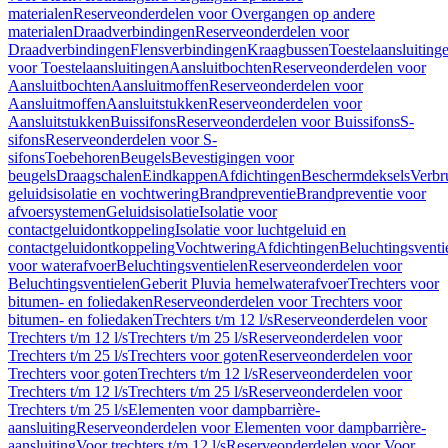
materialen
Reserveonderdelen voor Overgangen op andere
materialen
Draadverbindingen
Reserveonderdelen voor
Draadverbindingen
Flensverbindingen
Kraagbussen
Toestelaansluiting
voor Toestelaansluitingen
Aansluitbochten
Reserveonderdelen voor
Aansluitbochten
Aansluitmoffen
Reserveonderdelen voor
Aansluitmoffen
Aansluitstukken
Reserveonderdelen voor
Aansluitstukken
Buissifons
Reserveonderdelen voor Buissifons
S-
sifons
Reserveonderdelen voor S-
sifons
Toebehoren
Beugels
Bevestigingen voor
beugels
Draagschalen
Eindkappen
Afdichtingen
Beschermdeksels
Verbr
geluidsisolatie en vochtwering
Brandpreventie
Brandpreventie voor
afvoersystemen
Geluidsisolatie
Isolatie voor
contactgeluidontkoppeling
Isolatie voor luchtgeluid en
contactgeluidontkoppeling
Vochtwering
Afdichtingen
Beluchtingsventi
voor waterafvoer
Beluchtingsventielen
Reserveonderdelen voor
Beluchtingsventielen
Geberit Pluvia hemelwaterafvoer
Trechters voor
bitumen- en foliedaken
Reserveonderdelen voor Trechters voor
bitumen- en foliedaken
Trechters t/m 12 l/s
Reserveonderdelen voor
Trechters t/m 12 l/s
Trechters t/m 25 l/s
Reserveonderdelen voor
Trechters t/m 25 l/s
Trechters voor goten
Reserveonderdelen voor
Trechters voor goten
Trechters t/m 12 l/s
Reserveonderdelen voor
Trechters t/m 12 l/s
Trechters t/m 25 l/s
Reserveonderdelen voor
Trechters t/m 25 l/s
Elementen voor dampbarrière-
aansluiting
Reserveonderdelen voor Elementen voor dampbarrière-
aansluiting
Voor trechters t/m 12 l/s
Reserveonderdelen voor Voor