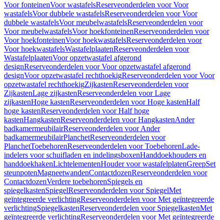
Voor fonteinen
Voor wastafels
Reserveonderdelen voor Voor
wastafels
Voor dubbele wastafels
Reserveonderdelen voor Voor
dubbele wastafels
Voor meubelwastafels
Reserveonderdelen voor
Voor meubelwastafels
Voor hoekfonteinen
Reserveonderdelen voor
Voor hoekfonteinen
Voor hoekwastafels
Reserveonderdelen voor
Voor hoekwastafels
Wastafelplaaten
Reserveonderdelen voor
Wastafelplaaten
Voor opzetwastafel afgerond
design
Reserveonderdelen voor Voor opzetwastafel afgerond
design
Voor opzetwastafel rechthoekig
Reserveonderdelen voor Voor
opzetwastafel rechthoekig
Zijkasten
Reserveonderdelen voor
Zijkasten
Lage zijkasten
Reserveonderdelen voor Lage
zijkasten
Hoge kasten
Reserveonderdelen voor Hoge kasten
Half
hoge kasten
Reserveonderdelen voor Half hoge
kasten
Hangkasten
Reserveonderdelen voor Hangkasten
Ander
badkamermeubilair
Reserveonderdelen voor Ander
badkamermeubilair
Planchet
Reserveonderdelen voor
Planchet
Toebehoren
Reserveonderdelen voor Toebehoren
Lade-
indelers voor schuifladen en indelingsboxen
Handdoekhouders en
handdoekhaken
Lichtelementen
Houder voor wastafelplaten
Greep
Set
steunpoten
Magneetwanden
Contactdozen
Reserveonderdelen voor
Contactdozen
Verdere toebehoren
Spiegels en
spiegelkasten
Spiegel
Reserveonderdelen voor Spiegel
Met
geïntegreerde verlichting
Reserveonderdelen voor Met geïntegreerde
verlichting
Spiegelkasten
Reserveonderdelen voor Spiegelkasten
Met
geïntegreerde verlichting
Reserveonderdelen voor Met geïntegreerde