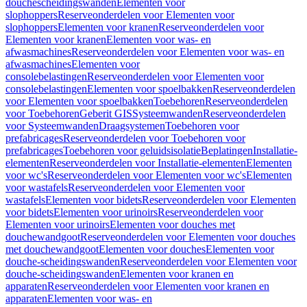
douchescheidingswanden
Elementen voor
slophoppers
Reserveonderdelen voor Elementen voor
slophoppers
Elementen voor kranen
Reserveonderdelen voor
Elementen voor kranen
Elementen voor was- en
afwasmachines
Reserveonderdelen voor Elementen voor was- en
afwasmachines
Elementen voor
consolebelastingen
Reserveonderdelen voor Elementen voor
consolebelastingen
Elementen voor spoelbakken
Reserveonderdelen
voor Elementen voor spoelbakken
Toebehoren
Reserveonderdelen
voor Toebehoren
Geberit GIS
Systeemwanden
Reserveonderdelen
voor Systeemwanden
Draagsystemen
Toebehoren voor
prefabricages
Reserveonderdelen voor Toebehoren voor
prefabricages
Toebehoren voor geluidsisolatie
Beplatingen
Installatie-
elementen
Reserveonderdelen voor Installatie-elementen
Elementen
voor wc's
Reserveonderdelen voor Elementen voor wc's
Elementen
voor wastafels
Reserveonderdelen voor Elementen voor
wastafels
Elementen voor bidets
Reserveonderdelen voor Elementen
voor bidets
Elementen voor urinoirs
Reserveonderdelen voor
Elementen voor urinoirs
Elementen voor douches met
douchewandgoot
Reserveonderdelen voor Elementen voor douches
met douchewandgoot
Elementen voor douches
Elementen voor
douche-scheidingswanden
Reserveonderdelen voor Elementen voor
douche-scheidingswanden
Elementen voor kranen en
apparaten
Reserveonderdelen voor Elementen voor kranen en
apparaten
Elementen voor was- en