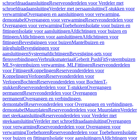
schroefdraadaansluiting
Reserveonderdelen voor Verdeler met
schroefdraadaansluiting
Verdeler met persaansluiting
T-stukken voor
verwarming
Overgangen en aansluitingen voor verwarming,
demontabel
Overgangen voor verwarming
Reserveonderdelen voor
Overgangen voor verwarming
Toebehoren
Isolatie voor buizen en
fittingen
Isolatie voor aansluitingen
Afdichtingen voor buizen en
fittingen
Afdichtingen voor aansluitingen
Afdichtingen voor
fittingen
Bevestigingen voor buizen
Mantelbuizen en
inleghulp
Bevestigingen voor
aansluitingen
Systeemafdichtingen
Bevestiging-sets voor
flensverbindingen
Verbruiksmateriaal
Geberit PushFit
Systeembuizen
ML
Systeembuizen verwarming, ML
Fittingen
Reserveonderdelen
voor Fittingen
Koppelingen
Reserveonderdelen voor
Koppelingen
Verlopen
Reserveonderdelen voor
Verlopen
Bochten
Reserveonderdelen voor Bochten
T-
stukken
Reserveonderdelen voor T-stukken
Overgangen
permanent
Reserveonderdelen voor Overgangen
permanent
Overgangen en verbindingen,
demontabel
Reserveonderdelen voor Overgangen en verbindingen,
demontabel
Muurplaten
Reserveonderdelen voor Muurplaten
Verdeler
met steekaansluiting
Reserveonderdelen voor Verdeler met
steekaansluiting
Verdeler met schroefdraadaansluiting
Overgangen
voor verwarming
Reserveonderdelen voor Overgangen voor
verwarming
Toebehoren
Reserveonderdelen voor Toebehoren
Isolatie
voor buizen en fittingen
Isolatie voor aansluitingen
Afdichtingen voor