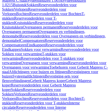
Mapress C-staal
Systeembuizen 1.0034
Systeembuizen
1.0215
Buisstuk
Sokken
Reserveonderdelen voor
Sokken
Verlopen
Reserveonderdelen voor
Verlopen
Bochten
Reserveonderdelen voor Bochten
T-
stukken
Reserveonderdelen voor T-
stukken
Kruisstukken
Reserveonderdelen voor
Kruisstukken
Overgangen permanent
Reserveonderdelen voor
Overgangen permanent
Overgangen en verbindingen,
demontabel
Reserveonderdelen voor Overgangen en verbindingen,
demontabel
Compensatoren
Reserveonderdelen voor
Compensatoren
Eindkappen
Reserveonderdelen voor
Eindkappen
Sokken voor verwarming
Reserveonderdelen voor
Sokken voor verwarming
T-stukken voor
verwarming
Reserveonderdelen voor T-stukken voor
verwarming
Overgangen voor verwarming
Reserveonderdelen voor
Overgangen voor verwarming
Toebehoren voor Geberit Mapress C-
staal
Afdichtingen voor buizen en fittingen
Bevestigingen voor
buizen
Systeemafdichtingen
Bevestiging-sets voor
flensverbindingen
Geberit Mapress koper
Geberit Mapress
koper
Reserveonderdelen voor Geberit Mapress
koper
Sokken
Reserveonderdelen voor
Sokken
Verlopen
Reserveonderdelen voor
Verlopen
Bochten
Reserveonderdelen voor Bochten
T-
stukken
Reserveonderdelen voor T-stukken
Interne
circulatie
Reserveonderdelen voor Interne