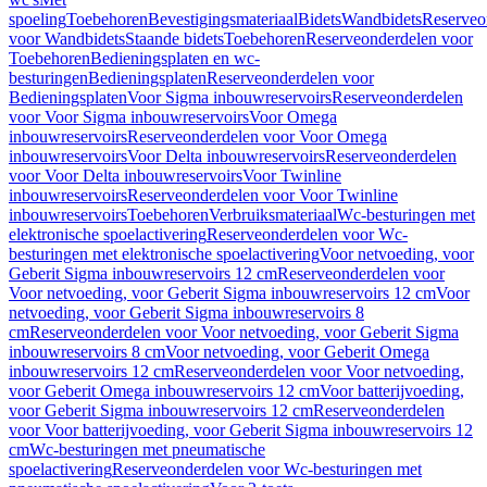
spoeling
Toebehoren
Bevestigingsmateriaal
Bidets
Wandbidets
Reserveo
voor Wandbidets
Staande bidets
Toebehoren
Reserveonderdelen voor
Toebehoren
Bedieningsplaten en wc-
besturingen
Bedieningsplaten
Reserveonderdelen voor
Bedieningsplaten
Voor Sigma inbouwreservoirs
Reserveonderdelen
voor Voor Sigma inbouwreservoirs
Voor Omega
inbouwreservoirs
Reserveonderdelen voor Voor Omega
inbouwreservoirs
Voor Delta inbouwreservoirs
Reserveonderdelen
voor Voor Delta inbouwreservoirs
Voor Twinline
inbouwreservoirs
Reserveonderdelen voor Voor Twinline
inbouwreservoirs
Toebehoren
Verbruiksmateriaal
Wc-besturingen met
elektronische spoelactivering
Reserveonderdelen voor Wc-
besturingen met elektronische spoelactivering
Voor netvoeding, voor
Geberit Sigma inbouwreservoirs 12 cm
Reserveonderdelen voor
Voor netvoeding, voor Geberit Sigma inbouwreservoirs 12 cm
Voor
netvoeding, voor Geberit Sigma inbouwreservoirs 8
cm
Reserveonderdelen voor Voor netvoeding, voor Geberit Sigma
inbouwreservoirs 8 cm
Voor netvoeding, voor Geberit Omega
inbouwreservoirs 12 cm
Reserveonderdelen voor Voor netvoeding,
voor Geberit Omega inbouwreservoirs 12 cm
Voor batterijvoeding,
voor Geberit Sigma inbouwreservoirs 12 cm
Reserveonderdelen
voor Voor batterijvoeding, voor Geberit Sigma inbouwreservoirs 12
cm
Wc-besturingen met pneumatische
spoelactivering
Reserveonderdelen voor Wc-besturingen met