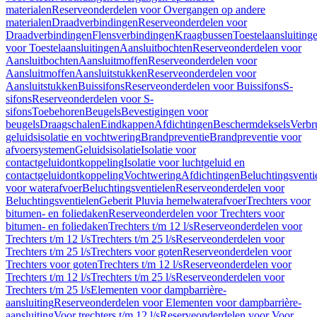
materialen
Reserveonderdelen voor Overgangen op andere
materialen
Draadverbindingen
Reserveonderdelen voor
Draadverbindingen
Flensverbindingen
Kraagbussen
Toestelaansluiting
voor Toestelaansluitingen
Aansluitbochten
Reserveonderdelen voor
Aansluitbochten
Aansluitmoffen
Reserveonderdelen voor
Aansluitmoffen
Aansluitstukken
Reserveonderdelen voor
Aansluitstukken
Buissifons
Reserveonderdelen voor Buissifons
S-
sifons
Reserveonderdelen voor S-
sifons
Toebehoren
Beugels
Bevestigingen voor
beugels
Draagschalen
Eindkappen
Afdichtingen
Beschermdeksels
Verbr
geluidsisolatie en vochtwering
Brandpreventie
Brandpreventie voor
afvoersystemen
Geluidsisolatie
Isolatie voor
contactgeluidontkoppeling
Isolatie voor luchtgeluid en
contactgeluidontkoppeling
Vochtwering
Afdichtingen
Beluchtingsventi
voor waterafvoer
Beluchtingsventielen
Reserveonderdelen voor
Beluchtingsventielen
Geberit Pluvia hemelwaterafvoer
Trechters voor
bitumen- en foliedaken
Reserveonderdelen voor Trechters voor
bitumen- en foliedaken
Trechters t/m 12 l/s
Reserveonderdelen voor
Trechters t/m 12 l/s
Trechters t/m 25 l/s
Reserveonderdelen voor
Trechters t/m 25 l/s
Trechters voor goten
Reserveonderdelen voor
Trechters voor goten
Trechters t/m 12 l/s
Reserveonderdelen voor
Trechters t/m 12 l/s
Trechters t/m 25 l/s
Reserveonderdelen voor
Trechters t/m 25 l/s
Elementen voor dampbarrière-
aansluiting
Reserveonderdelen voor Elementen voor dampbarrière-
aansluiting
Voor trechters t/m 12 l/s
Reserveonderdelen voor Voor