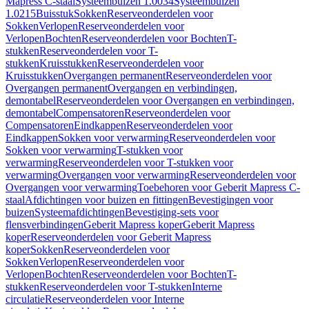
Mapress C-staal
Systeembuizen 1.0034
Systeembuizen
1.0215
Buisstuk
Sokken
Reserveonderdelen voor
Sokken
Verlopen
Reserveonderdelen voor
Verlopen
Bochten
Reserveonderdelen voor Bochten
T-
stukken
Reserveonderdelen voor T-
stukken
Kruisstukken
Reserveonderdelen voor
Kruisstukken
Overgangen permanent
Reserveonderdelen voor
Overgangen permanent
Overgangen en verbindingen,
demontabel
Reserveonderdelen voor Overgangen en verbindingen,
demontabel
Compensatoren
Reserveonderdelen voor
Compensatoren
Eindkappen
Reserveonderdelen voor
Eindkappen
Sokken voor verwarming
Reserveonderdelen voor
Sokken voor verwarming
T-stukken voor
verwarming
Reserveonderdelen voor T-stukken voor
verwarming
Overgangen voor verwarming
Reserveonderdelen voor
Overgangen voor verwarming
Toebehoren voor Geberit Mapress C-
staal
Afdichtingen voor buizen en fittingen
Bevestigingen voor
buizen
Systeemafdichtingen
Bevestiging-sets voor
flensverbindingen
Geberit Mapress koper
Geberit Mapress
koper
Reserveonderdelen voor Geberit Mapress
koper
Sokken
Reserveonderdelen voor
Sokken
Verlopen
Reserveonderdelen voor
Verlopen
Bochten
Reserveonderdelen voor Bochten
T-
stukken
Reserveonderdelen voor T-stukken
Interne
circulatie
Reserveonderdelen voor Interne