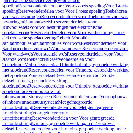
pneumatische spoelactivering
Voor 2-toets
spoeling
Reserveonderdelen voor Voor 2-toets spoeling
Voor 1-toets
spoeling
Reserveonderdelen voor Voor 1-toets spoeling
Toebehoren
voor wc-besturingen
Reserveonderdelen voor Toebehoren voor wc-
besturingen
Ruwbouwsets
Reserveonderdelen voor
Ruwbouwsets
Voor wc-besturingen met elektronische
spoelactivering
Reserveonderdelen voor Voor wc-besturingen met
elektronische spoelactivering
Geberit Monolith
sanitairmodules
Sanitairmodules voor wc's
Reserveonderdelen voor
Sanitairmodules voor wc's
Voor wand-wc's
Reserveonderdelen voor
Voor wand-wc's
Voor staande wc's
Reserveonderdelen voor Voor
staande wc's
Toebehoren
Reserveonderdelen voor
Toebehoren
Verbruiksmateriaal
Urinoirs
Urinoirs, gespoelde werking,
met spoelrand
Reserveonderdelen voor Urinoirs, gespoelde werking,
met spoelrand
Zonder deksel
Reserveonderdelen voor Zonder
deksel
Urinoirs, gespoelde werking,
spoelrandloos
Reserveonderdelen voor Urinoirs, gespoelde werking,
spoelrandloos
Voor opbouw- of
inbouwurinoirstuursysteem
Reserveonderdelen voor Voor opbouw-
of inbouwurinoirstuursysteem
Met geïntegreerde
urinoirbesturing
Reserveonderdelen voor Met geïntegreerde
urinoirbesturing
Voor geïntegreerde
urinoirbesturing
Reserveonderdelen voor Voor geïntegreerde
urinoirbesturing
Urinoirs, gespoelde werking, met / voor wc-
deksel
Reserveonderdelen voor Urinoirs, gespoelde werking, met /