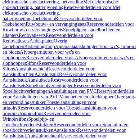
elektronische spoelactivering, netvoeding
Met elektronische
spoelactivering, batterijvoeding
Reserveonderdelen voor Met
elektronische spoelactivering,
batterijvoeding
Toebehoren
Reserveonderdelen voor
Toebehoren
Ruwbouw- en vervangingssets
Reserveonderdelen voor
Ruwbouw- en vervangingssets
Spoelpijpen, spoelbochten en
adapters
Renovatiesets
Reserveonderdelen voor
Renovatiesets
Afdekplaten
Overig
toebehoren
Bedieningshulp
Apparaataansluitingen voor wc's, urinoirs
en bidets
Afvoergarnituren voor wc's en
slophoppers
Reserveonderdelen voor Afvoergarnituren voor wc's en
slophoppers
Sifons
Reserveonderdelen voor
Sifons
Aansluitbochten
Reserveonderdelen voor
Aansluitbochten
Aansluitstuk
Reserveonderdelen voor
Aansluitstuk
Aansluitsets
Reserveonderdelen voor
Aansluitsets
Spoelbochtverlengingen
Reserveonderdelen voor
Spoelbochtverlengingen
Aansluitingen van PVC
Reserveonderdelen
voor Aansluitingen van PVC
Manchetten en afdekkappen
Overgang-
en verbindingsstukken
Toestelaansluitingen voor
urinoirs
Reserveonderdelen voor Toestelaansluitingen voor
urinoirs
Urinoirsifons
Reserveonderdelen voor
Urinoirsifons
Spoelpijp- en
spoelbochtverlengstukken
Reserveonderdelen voor Spoelpijp- en
spoelbochtverlengstukken
Aansluitstuk
Reserveonderdelen voor
Aansluitstuk
Aansluitbochten
Reserveonderdelen voor