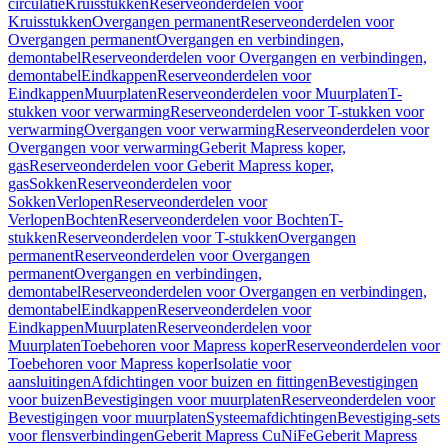
circulatie
Kruisstukken
Reserveonderdelen voor
Kruisstukken
Overgangen permanent
Reserveonderdelen voor
Overgangen permanent
Overgangen en verbindingen,
demontabel
Reserveonderdelen voor Overgangen en verbindingen,
demontabel
Eindkappen
Reserveonderdelen voor
Eindkappen
Muurplaten
Reserveonderdelen voor Muurplaten
T-
stukken voor verwarming
Reserveonderdelen voor T-stukken voor
verwarming
Overgangen voor verwarming
Reserveonderdelen voor
Overgangen voor verwarming
Geberit Mapress koper,
gas
Reserveonderdelen voor Geberit Mapress koper,
gas
Sokken
Reserveonderdelen voor
Sokken
Verlopen
Reserveonderdelen voor
Verlopen
Bochten
Reserveonderdelen voor Bochten
T-
stukken
Reserveonderdelen voor T-stukken
Overgangen
permanent
Reserveonderdelen voor Overgangen
permanent
Overgangen en verbindingen,
demontabel
Reserveonderdelen voor Overgangen en verbindingen,
demontabel
Eindkappen
Reserveonderdelen voor
Eindkappen
Muurplaten
Reserveonderdelen voor
Muurplaten
Toebehoren voor Mapress koper
Reserveonderdelen voor
Toebehoren voor Mapress koper
Isolatie voor
aansluitingen
Afdichtingen voor buizen en fittingen
Bevestigingen
voor buizen
Bevestigingen voor muurplaten
Reserveonderdelen voor
Bevestigingen voor muurplaten
Systeemafdichtingen
Bevestiging-sets
voor flensverbindingen
Geberit Mapress CuNiFe
Geberit Mapress