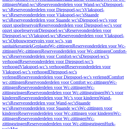
zittingen
Wand-wc's
Reserveonderdelen voor Wand-wc's
Diepspoel-
wc’s
Reserveonderdelen voor Diepspoel-wc’s
Vlakspoel-
wc’s
Reserveonderdelen voor Vlakspoel-wc’s
Staande
wc's
Reserveonderdelen voor Staande wc's
Diepspoel-wc's voor
opzet spoelreservoir
Reserveonderdelen voor Diepspoel-wc's voor
opzet spoelreservoir
Diepspoel-wc’s
Reserveonderdelen voor
Diepspoel-wc’s
Vlakspoel-wc’s
Reserveonderdelen voor Vlakspoel-
wc’s
Opbouwreservoirs voor wc's, van
sanitairkeramiek
Geplaatst
Wc-zittingen
Reserveonderdelen voor Wc-
zittingen
Wc-zittingen
Reserveonderdelen voor Wc-zittingen
Comfort-
wc's
Reserveonderdelen voor Comfort-wc's
Diepspoel-wc’s
verhoogd
Reserveonderdelen voor Diepspoel-wc’s
verhoogd
Vlakspoel-wc’s verhoogd
Reserveonderdelen voor
Vlakspoel-wc’s verhoogd
Diepspoel-wc's
verlengd
Reserveonderdelen voor Diepspoel-wc's verlengd
Comfort
wc-zittingen
Reserveonderdelen voor Comfort wc-zittingen
Wc-
zittingen
Reserveonderdelen voor Wc-zittingen
Wc-
zittingsringen
Reserveonderdelen voor Wc-zittingsringen
Wc’s voor
kinderen
Reserveonderdelen voor Wc’s voor kinderen
Wand-
wc's
Reserveonderdelen voor Wand-wc's
Staande
wc's
Reserveonderdelen voor Staande wc's
Wc-zittingen voor
kinderen
Reserveonderdelen voor Wc-zittingen voor kinderen
Wc-
zittingen
Reserveonderdelen voor Wc-zittingen
Wc-
zittingsringen
Reserveonderdelen voor Wc-zittingsringen
Hurk-
wc's
Met