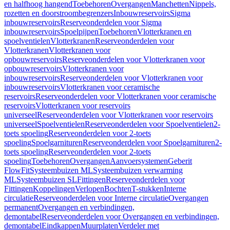
en halfhoog hangend
Toebehoren
Overgangen
Manchetten
Nippels,
rozetten en doorstroombegrenzers
Inbouwreservoirs
Sigma
inbouwreservoirs
Reserveonderdelen voor Sigma
inbouwreservoirs
Spoelpijpen
Toebehoren
Vlotterkranen en
spoelventielen
Vlotterkranen
Reserveonderdelen voor
Vlotterkranen
Vlotterkranen voor
opbouwreservoirs
Reserveonderdelen voor Vlotterkranen voor
opbouwreservoirs
Vlotterkranen voor
inbouwreservoirs
Reserveonderdelen voor Vlotterkranen voor
inbouwreservoirs
Vlotterkranen voor ceramische
reservoirs
Reserveonderdelen voor Vlotterkranen voor ceramische
reservoirs
Vlotterkranen voor reservoirs
universeel
Reserveonderdelen voor Vlotterkranen voor reservoirs
universeel
Spoelventielen
Reserveonderdelen voor Spoelventielen
2-
toets spoeling
Reserveonderdelen voor 2-toets
spoeling
Spoelgarnituren
Reserveonderdelen voor Spoelgarnituren
2-
toets spoeling
Reserveonderdelen voor 2-toets
spoeling
Toebehoren
Overgangen
Aanvoersystemen
Geberit
FlowFit
Systeembuizen ML
Systeembuizen verwarming
ML
Systeembuizen SL
Fittingen
Reserveonderdelen voor
Fittingen
Koppelingen
Verlopen
Bochten
T-stukken
Interne
circulatie
Reserveonderdelen voor Interne circulatie
Overgangen
permanent
Overgangen en verbindingen,
demontabel
Reserveonderdelen voor Overgangen en verbindingen,
demontabel
Eindkappen
Muurplaten
Verdeler met