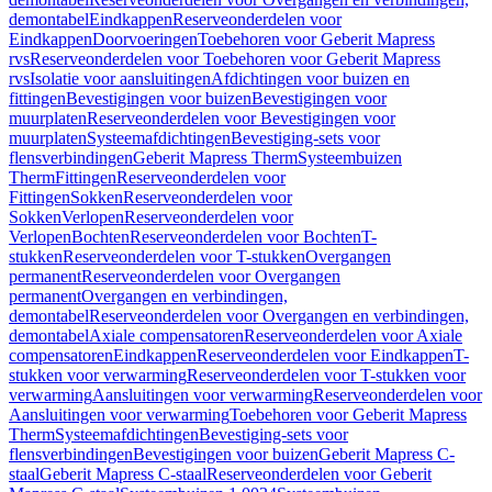
demontabel
Eindkappen
Reserveonderdelen voor
Eindkappen
Doorvoeringen
Toebehoren voor Geberit Mapress
rvs
Reserveonderdelen voor Toebehoren voor Geberit Mapress
rvs
Isolatie voor aansluitingen
Afdichtingen voor buizen en
fittingen
Bevestigingen voor buizen
Bevestigingen voor
muurplaten
Reserveonderdelen voor Bevestigingen voor
muurplaten
Systeemafdichtingen
Bevestiging-sets voor
flensverbindingen
Geberit Mapress Therm
Systeembuizen
Therm
Fittingen
Reserveonderdelen voor
Fittingen
Sokken
Reserveonderdelen voor
Sokken
Verlopen
Reserveonderdelen voor
Verlopen
Bochten
Reserveonderdelen voor Bochten
T-
stukken
Reserveonderdelen voor T-stukken
Overgangen
permanent
Reserveonderdelen voor Overgangen
permanent
Overgangen en verbindingen,
demontabel
Reserveonderdelen voor Overgangen en verbindingen,
demontabel
Axiale compensatoren
Reserveonderdelen voor Axiale
compensatoren
Eindkappen
Reserveonderdelen voor Eindkappen
T-
stukken voor verwarming
Reserveonderdelen voor T-stukken voor
verwarming
Aansluitingen voor verwarming
Reserveonderdelen voor
Aansluitingen voor verwarming
Toebehoren voor Geberit Mapress
Therm
Systeemafdichtingen
Bevestiging-sets voor
flensverbindingen
Bevestigingen voor buizen
Geberit Mapress C-
staal
Geberit Mapress C-staal
Reserveonderdelen voor Geberit