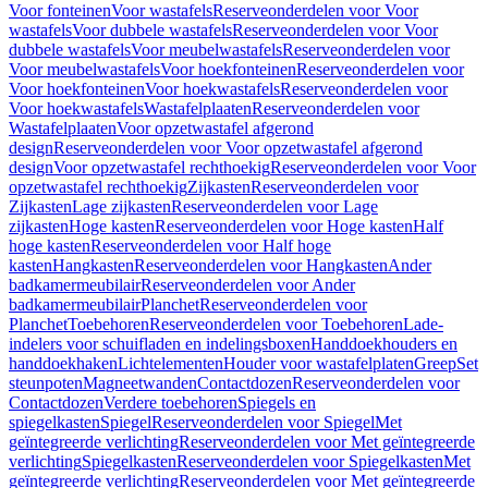
Voor fonteinen
Voor wastafels
Reserveonderdelen voor Voor
wastafels
Voor dubbele wastafels
Reserveonderdelen voor Voor
dubbele wastafels
Voor meubelwastafels
Reserveonderdelen voor
Voor meubelwastafels
Voor hoekfonteinen
Reserveonderdelen voor
Voor hoekfonteinen
Voor hoekwastafels
Reserveonderdelen voor
Voor hoekwastafels
Wastafelplaaten
Reserveonderdelen voor
Wastafelplaaten
Voor opzetwastafel afgerond
design
Reserveonderdelen voor Voor opzetwastafel afgerond
design
Voor opzetwastafel rechthoekig
Reserveonderdelen voor Voor
opzetwastafel rechthoekig
Zijkasten
Reserveonderdelen voor
Zijkasten
Lage zijkasten
Reserveonderdelen voor Lage
zijkasten
Hoge kasten
Reserveonderdelen voor Hoge kasten
Half
hoge kasten
Reserveonderdelen voor Half hoge
kasten
Hangkasten
Reserveonderdelen voor Hangkasten
Ander
badkamermeubilair
Reserveonderdelen voor Ander
badkamermeubilair
Planchet
Reserveonderdelen voor
Planchet
Toebehoren
Reserveonderdelen voor Toebehoren
Lade-
indelers voor schuifladen en indelingsboxen
Handdoekhouders en
handdoekhaken
Lichtelementen
Houder voor wastafelplaten
Greep
Set
steunpoten
Magneetwanden
Contactdozen
Reserveonderdelen voor
Contactdozen
Verdere toebehoren
Spiegels en
spiegelkasten
Spiegel
Reserveonderdelen voor Spiegel
Met
geïntegreerde verlichting
Reserveonderdelen voor Met geïntegreerde
verlichting
Spiegelkasten
Reserveonderdelen voor Spiegelkasten
Met
geïntegreerde verlichting
Reserveonderdelen voor Met geïntegreerde