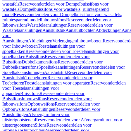
wastafels
Reserveonderdelen voor Dompelbuissifons voor
wastafels
Dompelbuissifons voor wastafels, ruimtesparend
model
Reserveonderdelen voor Dompelbuissifons voor wastafels,
ruimtesparend model
Inbouwsifons
Reserveonderdelen voor
Inbouwsifons
Wastafelaansluitingen
Reserveonderdelen voor
Wastafelaansluitingen
Aansluitstuk
Aansluitbochten
Abdeckungen
Aans
voor
Aansluitingen
Afdichtingen
Verlengingen
Inbouwboxen
Reserveonderd
voor Inbouwboxen
Toestelaansluitingen voor
spoelbakken
Reserveonderdelen voor Toestelaansluitingen voor
spoelbakken
Buissifons
Reserveonderdelen voor
Buissifons
Dubbelkamersifons
Reserveonderdelen voor
Dubbelkamersifons
Spoelbakaansluitingen
Reserveonderdelen voor
Spoelbakaansluitingen
Aansluitstuk
Reserveonderdelen voor
Aansluitstuk
Toebehoren
Reserveonderdelen voor
Toebehoren
Toestelaansluitingen voor apparaten
Reserveonderdelen
voor Toestelaansluitingen voor
apparaten
Buissifons
Reserveonderdelen voor
Buissifons
Inbouwsifons
Reserveonderdelen voor
Inbouwsifons
Opbouwsifons
Reserveonderdelen voor
Opbouwsifons
Aansluitingen
Reserveonderdelen voor
Aansluitingen
Afvoergarnituren voor
uitstortgootstenen
Reserveonderdelen voor Afvoergarnituren voor
uitstortgootstenen
Sifons
Reserveonderdelen voor
Sifons
Aansluitbochten
Reserveonderdelen voor