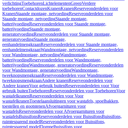
verlichting
Toebehoren
Lichtelementen
Greep
Verdere
toebehoren
Contactdozen
Kranen
Kranen
Reserveonderdelen voor
Kranen
Staande montage, netvoeding
Reserveonderdelen voor
Staande montage, netvoeding
Staande montage,
batterijvoeding
Reserveonderdelen voor Staande montage,
batterijvoeding
Staande montage,
generatorvoeding
Reserveonderdelen voor Staande montage,
generatorvoeding
Staande montage,
eenhandelmengkraan
Reserveonderdelen voor Staande montage,
eenhandelmengkraan
Wandmontage, netvoeding
Reserveonderdelen
voor Wandmontage, netvoeding
Wandmontage,
batterijvoeding
Reserveonderdelen voor Wandmontage,
batterijvoeding
Wandmontage, generatorvoeding
Reserveonderdelen
voor Wandmontage, generatorvoeding
Wandmontage,
tweeknopsmengkraan
Reserveonderdelen voor Wandmontage,
tweeknopsmengkraan
Andere kranen
Reserveonderdelen voor
Andere kranen
Voor gebruik buiten
Reserveonderdelen voor Voor
gebruik buiten
Toebehoren
Reserveonderdelen voor Toebehoren
Voor
wastafelkranen
Reserveonderdelen voor Voor
wastafelkranen
Toestelaansluitingen voor wastafels, spoelbakken,
toestellen en gootstenen
Afvoergarnituren voor
wastafels
Reserveonderdelen voor Afvoergarnituren voor
wastafels
Buissifons
Reserveonderdelen voor Buissifons
Buissifons,
ruimtesparend model
Reserveonderdelen voor Buissifons,
ruimtesparend model
Dompelbuissifons voor