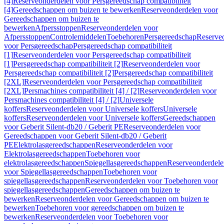
[4]
Reserveonderdelen voor Persgereedschap compatibiliteit
[4]
Gereedschappen om buizen te bewerken
Reserveonderdelen voor
Gereedschappen om buizen te
bewerken
Afpersstoppen
Reserveonderdelen voor
Afpersstoppen
Controlemiddelen
Toebehoren
Persgereedschap
Reserve
voor Persgereedschap
Persgereedschap compatibiliteit
[1]
Reserveonderdelen voor Persgereedschap compatibiliteit
[1]
Persgereedschap compatibiliteit [2]
Reserveonderdelen voor
Persgereedschap compatibiliteit [2]
Persgereedschap compatibiliteit
[2XL]
Reserveonderdelen voor Persgereedschap compatibiliteit
[2XL]
Persmachines compatibiliteit [4] / [2]
Reserveonderdelen voor
Persmachines compatibiliteit [4] / [2]
Universele
koffers
Reserveonderdelen voor Universele koffers
Universele
koffers
Reserveonderdelen voor Universele koffers
Gereedschappen
voor Geberit Silent-db20 / Geberit PE
Reserveonderdelen voor
Gereedschappen voor Geberit Silent-db20 / Geberit
PE
Elektrolasgereedschappen
Reserveonderdelen voor
Elektrolasgereedschappen
Toebehoren voor
elektrolasgereedschappen
Spiegellasgereedschappen
Reserveonderdele
voor Spiegellasgereedschappen
Toebehoren voor
spiegellasgereedschappen
Reserveonderdelen voor Toebehoren voor
spiegellasgereedschappen
Gereedschappen om buizen te
bewerken
Reserveonderdelen voor Gereedschappen om buizen te
bewerken
Toebehoren voor gereedschappen om buizen te
bewerken
Reserveonderdelen voor Toebehoren voor