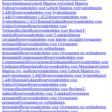
flensverbindingen
Geberit Mapress rvs
Geberit Mapress
rvs
Reserveonderdelen voor Geberit Mapress rvs
Systeembuizen
1.4401
Reserveonderdelen voor Systeembuizen
1.4401
Systeembuizen 1.4521
Reserveonderdelen voor
Systeembuizen 1.4521
Buisstuk
Sokken
Reserveonderdelen voor
Sokken
Verlopen
Reserveonderdelen voor
Verlopen
Bochten
Reserveonderdelen voor Bochten
T-
stukken
Reserveonderdelen voor T-stukken
Interne
circulatie
Reserveonderdelen voor Interne circulatie
Overgangen
permanent
Reserveonderdelen voor Overgangen
permanent
Overgangen en verbindingen,
demontabel
Reserveonderdelen voor Overgangen en verbindingen,
demontabel
Compensatoren
Reserveonderdelen voor
Compensatoren
Doorvoeringen
Eindkappen
Reserveonderdelen voor
Eindkappen
Muurplaten
Reserveonderdelen voor Muurplaten
Geberit
Mapress rvs, gas
Reserveonderdelen voor Geberit Mapress rvs,
gas
Systeembuizen 1.4401
Reserveonderdelen voor Systeembuizen
1.4401
Buisstuk
Sokken
Reserveonderdelen voor
Sokken
Verlopen
Reserveonderdelen voor
Verlopen
Bochten
Reserveonderdelen voor Bochten
T-
stukken
Reserveonderdelen voor T-stukken
Overgangen
permanent
Reserveonderdelen voor Overgangen
permanent
Overgangen en verbindingen,
demontabel
Reserveonderdelen voor Overgangen en verbindingen,
demontabel
Eindkappen
Reserveonderdelen voor