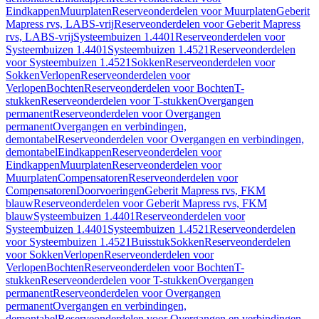
Eindkappen
Muurplaten
Reserveonderdelen voor Muurplaten
Geberit
Mapress rvs, LABS-vrij
Reserveonderdelen voor Geberit Mapress
rvs, LABS-vrij
Systeembuizen 1.4401
Reserveonderdelen voor
Systeembuizen 1.4401
Systeembuizen 1.4521
Reserveonderdelen
voor Systeembuizen 1.4521
Sokken
Reserveonderdelen voor
Sokken
Verlopen
Reserveonderdelen voor
Verlopen
Bochten
Reserveonderdelen voor Bochten
T-
stukken
Reserveonderdelen voor T-stukken
Overgangen
permanent
Reserveonderdelen voor Overgangen
permanent
Overgangen en verbindingen,
demontabel
Reserveonderdelen voor Overgangen en verbindingen,
demontabel
Eindkappen
Reserveonderdelen voor
Eindkappen
Muurplaten
Reserveonderdelen voor
Muurplaten
Compensatoren
Reserveonderdelen voor
Compensatoren
Doorvoeringen
Geberit Mapress rvs, FKM
blauw
Reserveonderdelen voor Geberit Mapress rvs, FKM
blauw
Systeembuizen 1.4401
Reserveonderdelen voor
Systeembuizen 1.4401
Systeembuizen 1.4521
Reserveonderdelen
voor Systeembuizen 1.4521
Buisstuk
Sokken
Reserveonderdelen
voor Sokken
Verlopen
Reserveonderdelen voor
Verlopen
Bochten
Reserveonderdelen voor Bochten
T-
stukken
Reserveonderdelen voor T-stukken
Overgangen
permanent
Reserveonderdelen voor Overgangen
permanent
Overgangen en verbindingen,
demontabel
Reserveonderdelen voor Overgangen en verbindingen,