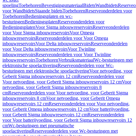
spoeling
Toebehoren
Bevestigingsmateriaal
Bidets
Wandbidets
Reserveo
voor Wandbidets
Staande bidets
Toebehoren
Reserveonderdelen voor
Toebehoren
Bedieningsplaten en wc-
besturingen
Bedieningsplaten
Reserveonderdelen voor
Bedieningsplaten
Voor Sigma inbouwreservoirs
Reserveonderdelen
voor Voor Sigma inbouwreservoirs
Voor Omega
inbouwreservoirs
Reserveonderdelen voor Voor Omega
inbouwreservoirs
Voor Delta inbouwreservoirs
Reserveonderdelen
voor Voor Delta inbouwreservoirs
Voor Twinline
inbouwreservoirs
Reserveonderdelen voor Voor Twinline
inbouwreservoirs
Toebehoren
Verbruiksmateriaal
Wc-besturingen met
elektronische spoelactivering
Reserveonderdelen voor Wc-
besturingen met elektronische spoelactivering
Voor netvoeding, voor
Geberit Sigma inbouwreservoirs 12 cm
Reserveonderdelen voor
Voor netvoeding, voor Geberit Sigma inbouwreservoirs 12 cm
Voor
netvoeding, voor Geberit Sigma inbouwreservoirs 8
cm
Reserveonderdelen voor Voor netvoeding, voor Geberit Sigma
inbouwreservoirs 8 cm
Voor netvoeding, voor Geberit Omega
inbouwreservoirs 12 cm
Reserveonderdelen voor Voor netvoeding,
voor Geberit Omega inbouwreservoirs 12 cm
Voor batterijvoeding,
voor Geberit Sigma inbouwreservoirs 12 cm
Reserveonderdelen
voor Voor batterijvoeding, voor Geberit Sigma inbouwreservoirs 12
cm
Wc-besturingen met pneumatische
spoelactivering
Reserveonderdelen voor Wc-besturingen met