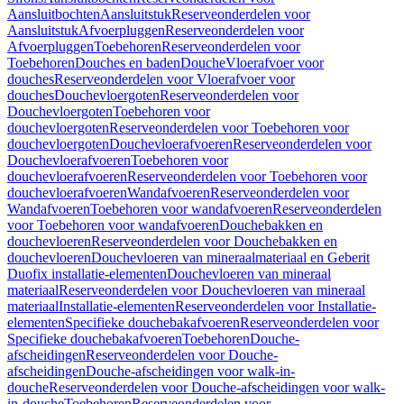
Aansluitbochten
Aansluitstuk
Reserveonderdelen voor
Aansluitstuk
Afvoerpluggen
Reserveonderdelen voor
Afvoerpluggen
Toebehoren
Reserveonderdelen voor
Toebehoren
Douches en baden
Douche
Vloerafvoer voor
douches
Reserveonderdelen voor Vloerafvoer voor
douches
Douchevloergoten
Reserveonderdelen voor
Douchevloergoten
Toebehoren voor
douchevloergoten
Reserveonderdelen voor Toebehoren voor
douchevloergoten
Douchevloerafvoeren
Reserveonderdelen voor
Douchevloerafvoeren
Toebehoren voor
douchevloerafvoeren
Reserveonderdelen voor Toebehoren voor
douchevloerafvoeren
Wandafvoeren
Reserveonderdelen voor
Wandafvoeren
Toebehoren voor wandafvoeren
Reserveonderdelen
voor Toebehoren voor wandafvoeren
Douchebakken en
douchevloeren
Reserveonderdelen voor Douchebakken en
douchevloeren
Douchevloeren van mineraalmateriaal en Geberit
Duofix installatie-elementen
Douchevloeren van mineraal
materiaal
Reserveonderdelen voor Douchevloeren van mineraal
materiaal
Installatie-elementen
Reserveonderdelen voor Installatie-
elementen
Specifieke douchebakafvoeren
Reserveonderdelen voor
Specifieke douchebakafvoeren
Toebehoren
Douche-
afscheidingen
Reserveonderdelen voor Douche-
afscheidingen
Douche-afscheidingen voor walk-in-
douche
Reserveonderdelen voor Douche-afscheidingen voor walk-
in-douche
Toebehoren
Reserveonderdelen voor