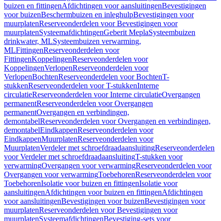
buizen en fittingen
Afdichtingen voor aansluitingen
Bevestigingen
voor buizen
Beschermbuizen en inleghulp
Bevestigingen voor
muurplaten
Reserveonderdelen voor Bevestigingen voor
muurplaten
Systeemafdichtingen
Geberit Mepla
Systeembuizen
drinkwater, ML
Systeembuizen verwarming,
ML
Fittingen
Reserveonderdelen voor
Fittingen
Koppelingen
Reserveonderdelen voor
Koppelingen
Verlopen
Reserveonderdelen voor
Verlopen
Bochten
Reserveonderdelen voor Bochten
T-
stukken
Reserveonderdelen voor T-stukken
Interne
circulatie
Reserveonderdelen voor Interne circulatie
Overgangen
permanent
Reserveonderdelen voor Overgangen
permanent
Overgangen en verbindingen,
demontabel
Reserveonderdelen voor Overgangen en verbindingen,
demontabel
Eindkappen
Reserveonderdelen voor
Eindkappen
Muurplaten
Reserveonderdelen voor
Muurplaten
Verdeler met schroefdraadaansluiting
Reserveonderdelen
voor Verdeler met schroefdraadaansluiting
T-stukken voor
verwarming
Overgangen voor verwarming
Reserveonderdelen voor
Overgangen voor verwarming
Toebehoren
Reserveonderdelen voor
Toebehoren
Isolatie voor buizen en fittingen
Isolatie voor
aansluitingen
Afdichtingen voor buizen en fittingen
Afdichtingen
voor aansluitingen
Bevestigingen voor buizen
Bevestigingen voor
muurplaten
Reserveonderdelen voor Bevestigingen voor
muurplaten
Systeemafdichtingen
Bevestiging-sets voor