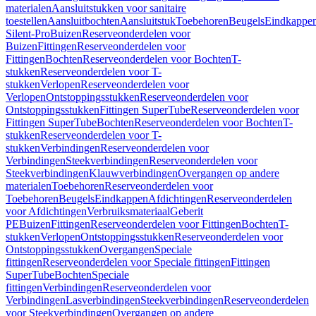
materialen
Aansluitstukken voor sanitaire
toestellen
Aansluitbochten
Aansluitstuk
Toebehoren
Beugels
Eindkappe
Silent-Pro
Buizen
Reserveonderdelen voor
Buizen
Fittingen
Reserveonderdelen voor
Fittingen
Bochten
Reserveonderdelen voor Bochten
T-
stukken
Reserveonderdelen voor T-
stukken
Verlopen
Reserveonderdelen voor
Verlopen
Ontstoppingsstukken
Reserveonderdelen voor
Ontstoppingsstukken
Fittingen SuperTube
Reserveonderdelen voor
Fittingen SuperTube
Bochten
Reserveonderdelen voor Bochten
T-
stukken
Reserveonderdelen voor T-
stukken
Verbindingen
Reserveonderdelen voor
Verbindingen
Steekverbindingen
Reserveonderdelen voor
Steekverbindingen
Klauwverbindingen
Overgangen op andere
materialen
Toebehoren
Reserveonderdelen voor
Toebehoren
Beugels
Eindkappen
Afdichtingen
Reserveonderdelen
voor Afdichtingen
Verbruiksmateriaal
Geberit
PE
Buizen
Fittingen
Reserveonderdelen voor Fittingen
Bochten
T-
stukken
Verlopen
Ontstoppingsstukken
Reserveonderdelen voor
Ontstoppingsstukken
Overgangen
Speciale
fittingen
Reserveonderdelen voor Speciale fittingen
Fittingen
SuperTube
Bochten
Speciale
fittingen
Verbindingen
Reserveonderdelen voor
Verbindingen
Lasverbindingen
Steekverbindingen
Reserveonderdelen
voor Steekverbindingen
Overgangen op andere