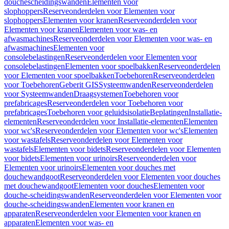
douchescheidingswanden
Elementen voor
slophoppers
Reserveonderdelen voor Elementen voor
slophoppers
Elementen voor kranen
Reserveonderdelen voor
Elementen voor kranen
Elementen voor was- en
afwasmachines
Reserveonderdelen voor Elementen voor was- en
afwasmachines
Elementen voor
consolebelastingen
Reserveonderdelen voor Elementen voor
consolebelastingen
Elementen voor spoelbakken
Reserveonderdelen
voor Elementen voor spoelbakken
Toebehoren
Reserveonderdelen
voor Toebehoren
Geberit GIS
Systeemwanden
Reserveonderdelen
voor Systeemwanden
Draagsystemen
Toebehoren voor
prefabricages
Reserveonderdelen voor Toebehoren voor
prefabricages
Toebehoren voor geluidsisolatie
Beplatingen
Installatie-
elementen
Reserveonderdelen voor Installatie-elementen
Elementen
voor wc's
Reserveonderdelen voor Elementen voor wc's
Elementen
voor wastafels
Reserveonderdelen voor Elementen voor
wastafels
Elementen voor bidets
Reserveonderdelen voor Elementen
voor bidets
Elementen voor urinoirs
Reserveonderdelen voor
Elementen voor urinoirs
Elementen voor douches met
douchewandgoot
Reserveonderdelen voor Elementen voor douches
met douchewandgoot
Elementen voor douches
Elementen voor
douche-scheidingswanden
Reserveonderdelen voor Elementen voor
douche-scheidingswanden
Elementen voor kranen en
apparaten
Reserveonderdelen voor Elementen voor kranen en
apparaten
Elementen voor was- en