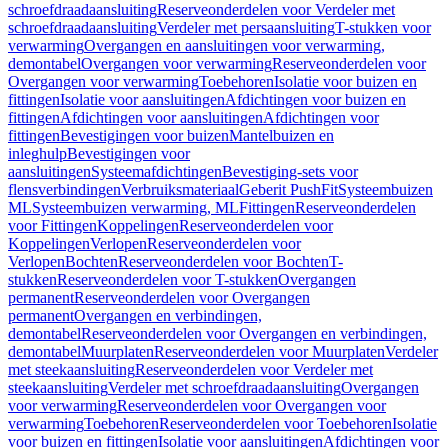
schroefdraadaansluiting
Reserveonderdelen voor Verdeler met
schroefdraadaansluiting
Verdeler met persaansluiting
T-stukken voor
verwarming
Overgangen en aansluitingen voor verwarming,
demontabel
Overgangen voor verwarming
Reserveonderdelen voor
Overgangen voor verwarming
Toebehoren
Isolatie voor buizen en
fittingen
Isolatie voor aansluitingen
Afdichtingen voor buizen en
fittingen
Afdichtingen voor aansluitingen
Afdichtingen voor
fittingen
Bevestigingen voor buizen
Mantelbuizen en
inleghulp
Bevestigingen voor
aansluitingen
Systeemafdichtingen
Bevestiging-sets voor
flensverbindingen
Verbruiksmateriaal
Geberit PushFit
Systeembuizen
ML
Systeembuizen verwarming, ML
Fittingen
Reserveonderdelen
voor Fittingen
Koppelingen
Reserveonderdelen voor
Koppelingen
Verlopen
Reserveonderdelen voor
Verlopen
Bochten
Reserveonderdelen voor Bochten
T-
stukken
Reserveonderdelen voor T-stukken
Overgangen
permanent
Reserveonderdelen voor Overgangen
permanent
Overgangen en verbindingen,
demontabel
Reserveonderdelen voor Overgangen en verbindingen,
demontabel
Muurplaten
Reserveonderdelen voor Muurplaten
Verdeler
met steekaansluiting
Reserveonderdelen voor Verdeler met
steekaansluiting
Verdeler met schroefdraadaansluiting
Overgangen
voor verwarming
Reserveonderdelen voor Overgangen voor
verwarming
Toebehoren
Reserveonderdelen voor Toebehoren
Isolatie
voor buizen en fittingen
Isolatie voor aansluitingen
Afdichtingen voor