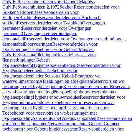
CuNiFe
Reserveonderdelen voor Geberit Mapress
CuNiFe
Systeembuizen 2.1972
Sokken
Reserveonderdelen voor
Sokken
Verlopen
Reserveonderdelen voor
Verlopen
Bochten
Reserveonderdelen voor Bochten
T-
stukken
Reserveonderdelen voor T-stukken
Overgangen
permanent
Reserveonderdelen voor Overgangen
permanent
Overgangen en verbindingen,
demontabel
Reserveonderdelen voor Overgangen en verbindingen,
demontabel
Doorvoeringen
Reserveonderdelen voor
Doorvoeringen
Toebehoren voor Geberit Mapress
CuNiFe
Systeemafdichtingen
Bevestiging-sets voor
flensverbindingen
Geberit
hygiënesysteem
Hygiënespoeleenheden
Reserveonderdelen voor
Hygiënespoeleenheden
Toebehoren voor
hygiënespoeleenheden
Sensoren
Kabels
Begrenzer van
watervolumestroom
Afdekkingen en afdekplaten
Reservoirs en wc-
besturingen met hygiënespoeling
Reserveonderdelen voor Reservoirs
en wc-besturingen met hygiënespoeling
Inbouwreservoirs met
hygiënespoeling
Hygiëne-inbouwmodules
Reserveonderdelen voor
Hygiëne-inbouwmodules
Toebehoren voor reservoirs en wc-
besturingen met hygiënespoeling
Reserveonderdelen voor
Toebehoren voor reservoirs en wc-besturingen met
hygiënespoeling
Sensoren
Kabel
Voedingsapparaten
Reserveonderdelen
voor Voedingsapparaten
Netwerkcomponenten
Geberit Connect
toebehoren voor Geberit hygiënesysteem
Reserveonderdelen voor