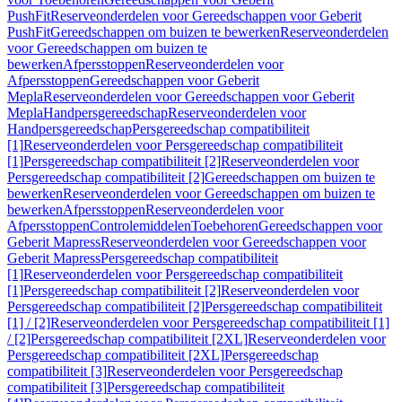
PushFit
Reserveonderdelen voor Gereedschappen voor Geberit
PushFit
Gereedschappen om buizen te bewerken
Reserveonderdelen
voor Gereedschappen om buizen te
bewerken
Afpersstoppen
Reserveonderdelen voor
Afpersstoppen
Gereedschappen voor Geberit
Mepla
Reserveonderdelen voor Gereedschappen voor Geberit
Mepla
Handpersgereedschap
Reserveonderdelen voor
Handpersgereedschap
Persgereedschap compatibiliteit
[1]
Reserveonderdelen voor Persgereedschap compatibiliteit
[1]
Persgereedschap compatibiliteit [2]
Reserveonderdelen voor
Persgereedschap compatibiliteit [2]
Gereedschappen om buizen te
bewerken
Reserveonderdelen voor Gereedschappen om buizen te
bewerken
Afpersstoppen
Reserveonderdelen voor
Afpersstoppen
Controlemiddelen
Toebehoren
Gereedschappen voor
Geberit Mapress
Reserveonderdelen voor Gereedschappen voor
Geberit Mapress
Persgereedschap compatibiliteit
[1]
Reserveonderdelen voor Persgereedschap compatibiliteit
[1]
Persgereedschap compatibiliteit [2]
Reserveonderdelen voor
Persgereedschap compatibiliteit [2]
Persgereedschap compatibiliteit
[1] / [2]
Reserveonderdelen voor Persgereedschap compatibiliteit [1]
/ [2]
Persgereedschap compatibiliteit [2XL]
Reserveonderdelen voor
Persgereedschap compatibiliteit [2XL]
Persgereedschap
compatibiliteit [3]
Reserveonderdelen voor Persgereedschap
compatibiliteit [3]
Persgereedschap compatibiliteit