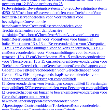
trechters t/m 12 l/s
Voor trechters t/m 25
l/s
Bevestigingen
Bevestigingssysteem d40–200
Bevestigingssysteem
d250–315
Toebehoren
Reserveonderdelen voor Toebehoren
Voor
trechters
Reserveonderdelen voor Voor trechters
Voor
bevestigingen
Conventionele
hemelwaterafvoer
Trechters
Reserveonderdelen voor
Trechters
Elementen voor dampbarrière-
aansluiting
Toebehoren
Vloerafvoer
Vloerafvoer voor binnen en
buiten
Reserveonderdelen voor Vloerafvoer voor binnen en
buiten
Vloerputten 13 x 13 cm
Reserveonderdelen voor Vloerputten
13 x 13 cm
Vloeraansluitingen voor balkons en terrassen, 13 x 13
cm
Reserveonderdelen voor Vloeraansluitingen voor balkons en
terrassen, 13 x 13 cm
Vloerafvoeren 15 x 15 cm
Reserveonderdelen
voor Vloerafvoeren 15 x 15 cm
Toebehoren
Reserveonderdelen voor
Toebehoren
Gereedschappen
Gereedschappen
Gereedschappen voor
Geberit FlowFit
Reserveonderdelen voor Gereedschappen voor
Geberit FlowFit
Handpersgereedschap
Reserveonderdelen voor
Handpersgereedschap
Perstangen compatibiliteit
[1]
Reserveonderdelen voor Perstangen compatibiliteit [1]
Perstangen
compatibiliteit [2]
Reserveonderdelen voor Perstangen compatibiliteit
[2]
Gereedschappen om buizen te bewerken
Reserveonderdelen voor
Gereedschappen om buizen te
bewerken
Afpersstoppen
Reserveonderdelen voor
Afpersstoppen
Controlemiddelen
Toebehoren
Reserveonderdelen
voor Toebehoren
Gereedschappen voor Geberit