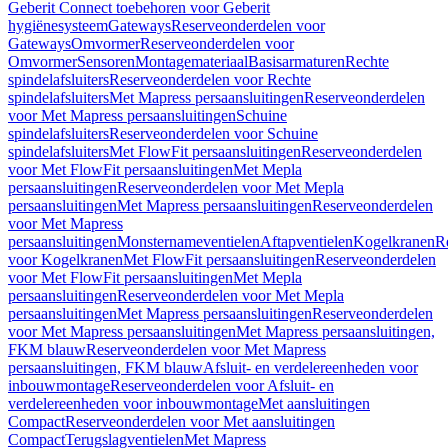
Geberit Connect toebehoren voor Geberit
hygiënesysteem
Gateways
Reserveonderdelen voor
Gateways
Omvormer
Reserveonderdelen voor
Omvormer
Sensoren
Montagemateriaal
Basisarmaturen
Rechte
spindelafsluiters
Reserveonderdelen voor Rechte
spindelafsluiters
Met Mapress persaansluitingen
Reserveonderdelen
voor Met Mapress persaansluitingen
Schuine
spindelafsluiters
Reserveonderdelen voor Schuine
spindelafsluiters
Met FlowFit persaansluitingen
Reserveonderdelen
voor Met FlowFit persaansluitingen
Met Mepla
persaansluitingen
Reserveonderdelen voor Met Mepla
persaansluitingen
Met Mapress persaansluitingen
Reserveonderdelen
voor Met Mapress
persaansluitingen
Monsternameventielen
Aftapventielen
Kogelkranen
R
voor Kogelkranen
Met FlowFit persaansluitingen
Reserveonderdelen
voor Met FlowFit persaansluitingen
Met Mepla
persaansluitingen
Reserveonderdelen voor Met Mepla
persaansluitingen
Met Mapress persaansluitingen
Reserveonderdelen
voor Met Mapress persaansluitingen
Met Mapress persaansluitingen,
FKM blauw
Reserveonderdelen voor Met Mapress
persaansluitingen, FKM blauw
Afsluit- en verdelereenheden voor
inbouwmontage
Reserveonderdelen voor Afsluit- en
verdelereenheden voor inbouwmontage
Met aansluitingen
Compact
Reserveonderdelen voor Met aansluitingen
Compact
Terugslagventielen
Met Mapress