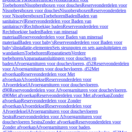
Toebehoren
Nisopbergboxen voor douches
Reserveonderdelen voor
Nisopbergboxen voor douches
Nisopbergboxen
Reserveonderdelen
voor Nisopbergboxen
Toebehoren
Baden
Baden van
sanitairacryl
Reserveonderdelen voor Baden van
sanitairacryl
Rechthoekige baden
Reserveonderdelen voor
Rechthoekige baden
Baden van mineraal
materiaal
Reserveonderdelen voor Baden van mineraal
materiaal
Baden voor baby's
Reserveonderdelen voor Baden voor
baby's
Installatie-elementen
Sets steunpoten en sets aansluitplaten en
wandankers
Toebehoren
Reparatiesets
Verdere
toebehoren
Apparaataansluitingen voor douches en
baden
Afvoergarnituren voor douchevloeren, d52
Reserveonderdelen
voor Afvoergarnituren voor douchevloeren, d52
Met
afvoerkap
Reserveonderdelen voor Met
afvoerkap
Afvoerdeksel
Reserveonderdelen voor
Afvoerdeksel
Afvoergarnituren voor douchevloeren,
d90
Reserveonderdelen voor Afvoergarnituren voor douchevloeren,
d90
Met afvoerkap
Reserveonderdelen voor Met afvoerkap
Zonder
afvoerkap
Reserveonderdelen voor Zonder
afvoerkap
Afvoerdeksel
Reserveonderdelen voor
Afvoerdeksel
Afvoergarnituren voor douchevloeren
Sestra
Reserveonderdelen voor Afvoergarnituren voor
douchevloeren Sestra
Zonder afvoerkap
Reserveonderdelen voor
Zonder afvoerkap
Afvoergarnituren voor baden,