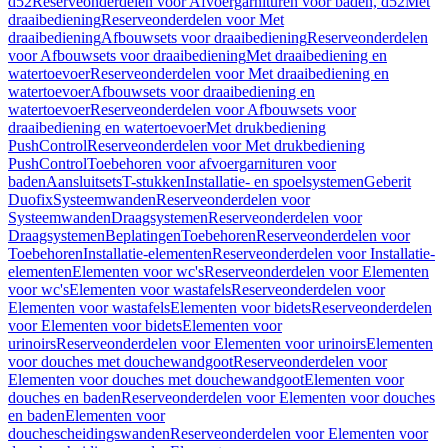
d52
Reserveonderdelen voor Afvoergarnituren voor baden, d52
Met
draaibediening
Reserveonderdelen voor Met
draaibediening
Afbouwsets voor draaibediening
Reserveonderdelen
voor Afbouwsets voor draaibediening
Met draaibediening en
watertoevoer
Reserveonderdelen voor Met draaibediening en
watertoevoer
Afbouwsets voor draaibediening en
watertoevoer
Reserveonderdelen voor Afbouwsets voor
draaibediening en watertoevoer
Met drukbediening
PushControl
Reserveonderdelen voor Met drukbediening
PushControl
Toebehoren voor afvoergarnituren voor
baden
Aansluitsets
T-stukken
Installatie- en spoelsystemen
Geberit
Duofix
Systeemwanden
Reserveonderdelen voor
Systeemwanden
Draagsystemen
Reserveonderdelen voor
Draagsystemen
Beplatingen
Toebehoren
Reserveonderdelen voor
Toebehoren
Installatie-elementen
Reserveonderdelen voor Installatie-
elementen
Elementen voor wc's
Reserveonderdelen voor Elementen
voor wc's
Elementen voor wastafels
Reserveonderdelen voor
Elementen voor wastafels
Elementen voor bidets
Reserveonderdelen
voor Elementen voor bidets
Elementen voor
urinoirs
Reserveonderdelen voor Elementen voor urinoirs
Elementen
voor douches met douchewandgoot
Reserveonderdelen voor
Elementen voor douches met douchewandgoot
Elementen voor
douches en baden
Reserveonderdelen voor Elementen voor douches
en baden
Elementen voor
douchescheidingswanden
Reserveonderdelen voor Elementen voor