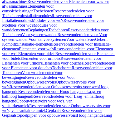
afwasmachines
Reserveonderdelen voor Elementen voor was- en
afwasmachines
Elementen voor
consolebelastingen
Toebehoren
Reserveonderdelen voor
Toebehoren
Installatiemodules
Reserveonderdelen voor
Installatiemodules
Modules voor wc's
Reserveonderdelen voor
Modules voor wc's
Modules voor
wandelementen
Beplatingen
Toebehoren
Reserveonderdelen voor
Toebehoren
Voor systeemwanden
Reserveonderdelen voor Voor
systeemwanden
Voor aanvoersystemen
Voor waterafvoer
Geberit
Kombifix
Installatie-elementen
Reserveonderdelen voor Installatie-
elementen
Elementen voor wc's
Reserveonderdelen voor Elementen
voor wc's
Elementen voor bidets
Reserveonderdelen voor Elementen
voor bidets
Elementen voor urinoirs
Reserveonderdelen voor
Elementen voor urinoirs
Elementen voor douches
Reserveonderdelen
voor Elementen voor douches
Toebehoren
Reserveonderdelen voor
Toebehoren
Voor wc-elementen
Voor
bevestigingen
Reserveonderdelen voor Voor
bevestigingen
Opbouwreservoirs
Opbouwreservoirs voor
wc's
Reserveonderdelen voor Opbouwreservoirs voor wc's
Hoog
hangende
Reserveonderdelen voor Hoog hangende
Laag- en
halfhoog hangend
Reserveonderdelen voor Laag- en halfhoog
hangend
Opbouwreservoirs voor wc's, van
sanitairkeramiek
Reserveonderdelen voor Opbouwreservoirs voor
wc's, van sanitairkeramiek
Geplaatst
Reserveonderdelen voor
Geplaatst
Spoelpijpen voor opbouwreservoirs
Hoog hangende
Laag-