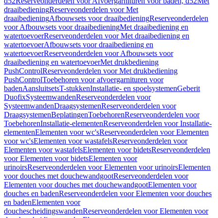
d52
Reserveonderdelen voor Afvoergarnituren voor baden, d52
Met
draaibediening
Reserveonderdelen voor Met
draaibediening
Afbouwsets voor draaibediening
Reserveonderdelen
voor Afbouwsets voor draaibediening
Met draaibediening en
watertoevoer
Reserveonderdelen voor Met draaibediening en
watertoevoer
Afbouwsets voor draaibediening en
watertoevoer
Reserveonderdelen voor Afbouwsets voor
draaibediening en watertoevoer
Met drukbediening
PushControl
Reserveonderdelen voor Met drukbediening
PushControl
Toebehoren voor afvoergarnituren voor
baden
Aansluitsets
T-stukken
Installatie- en spoelsystemen
Geberit
Duofix
Systeemwanden
Reserveonderdelen voor
Systeemwanden
Draagsystemen
Reserveonderdelen voor
Draagsystemen
Beplatingen
Toebehoren
Reserveonderdelen voor
Toebehoren
Installatie-elementen
Reserveonderdelen voor Installatie-
elementen
Elementen voor wc's
Reserveonderdelen voor Elementen
voor wc's
Elementen voor wastafels
Reserveonderdelen voor
Elementen voor wastafels
Elementen voor bidets
Reserveonderdelen
voor Elementen voor bidets
Elementen voor
urinoirs
Reserveonderdelen voor Elementen voor urinoirs
Elementen
voor douches met douchewandgoot
Reserveonderdelen voor
Elementen voor douches met douchewandgoot
Elementen voor
douches en baden
Reserveonderdelen voor Elementen voor douches
en baden
Elementen voor
douchescheidingswanden
Reserveonderdelen voor Elementen voor