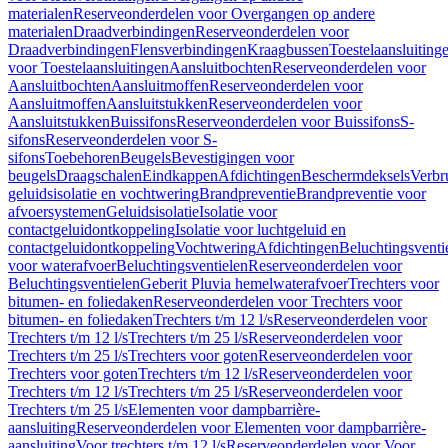
materialen
Reserveonderdelen voor Overgangen op andere
materialen
Draadverbindingen
Reserveonderdelen voor
Draadverbindingen
Flensverbindingen
Kraagbussen
Toestelaansluiting
voor Toestelaansluitingen
Aansluitbochten
Reserveonderdelen voor
Aansluitbochten
Aansluitmoffen
Reserveonderdelen voor
Aansluitmoffen
Aansluitstukken
Reserveonderdelen voor
Aansluitstukken
Buissifons
Reserveonderdelen voor Buissifons
S-
sifons
Reserveonderdelen voor S-
sifons
Toebehoren
Beugels
Bevestigingen voor
beugels
Draagschalen
Eindkappen
Afdichtingen
Beschermdeksels
Verbr
geluidsisolatie en vochtwering
Brandpreventie
Brandpreventie voor
afvoersystemen
Geluidsisolatie
Isolatie voor
contactgeluidontkoppeling
Isolatie voor luchtgeluid en
contactgeluidontkoppeling
Vochtwering
Afdichtingen
Beluchtingsventi
voor waterafvoer
Beluchtingsventielen
Reserveonderdelen voor
Beluchtingsventielen
Geberit Pluvia hemelwaterafvoer
Trechters voor
bitumen- en foliedaken
Reserveonderdelen voor Trechters voor
bitumen- en foliedaken
Trechters t/m 12 l/s
Reserveonderdelen voor
Trechters t/m 12 l/s
Trechters t/m 25 l/s
Reserveonderdelen voor
Trechters t/m 25 l/s
Trechters voor goten
Reserveonderdelen voor
Trechters voor goten
Trechters t/m 12 l/s
Reserveonderdelen voor
Trechters t/m 12 l/s
Trechters t/m 25 l/s
Reserveonderdelen voor
Trechters t/m 25 l/s
Elementen voor dampbarrière-
aansluiting
Reserveonderdelen voor Elementen voor dampbarrière-
aansluiting
Voor trechters t/m 12 l/s
Reserveonderdelen voor Voor