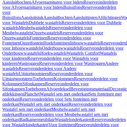
Aansluitbochten
Afvoergarnituren voor bidets
Reserveonderdelen
voor Afvoergarnituren voor bidets
Buissifons
Reserveonderdelen
voor
Buissifons
Aansluitstuk
Aansluitbochten
Aansluitingen
Afdichtingen
Was
voor Wastafels
Dubbele wastafels
Reserveonderdelen voor Dubbele
wastafels
Meubelwastafels
Reserveonderdelen voor
Meubelwastafels
Opzetwastafels
Reserveonderdelen voor
Opzetwastafels
Fonteinen
Reserveonderdelen voor
Fonteinen
Opzetfontein
Hoekfonteinen
Inbouwwastafels
Reserveonderd
voor Inbouwwastafels
Onderbouwwastafels
Reserveonderdelen voor
Onderbouwwastafels
Hoekwastafels
Wastafels Comfort
Wastafels
voor kinderen
Reserveonderdelen voor Wastafels voor
kinderen
Wastroggen
Reserveonderdelen voor Wastroggen
Andere
wastafels
Reserveonderdelen voor Andere
wastafels
Uitstortgootsteen
Reserveonderdelen voor
Uitstortgootsteen
Toebehoren
Kolommen
Reserveonderdelen voor
Kolommen
Sifonkappen
Reserveonderdelen voor
Sifonkappen
Toebehoren
Afvoerdeksel
Bevestigingsmateriaal
Decorati
afdekkingen
Planchet
Wastafel sets met onderkast
Sets fonteinen met
onderkast
Reserveonderdelen voor Sets fonteinen met
onderkast
Wastafel sets met onderkast
Reserveonderdelen voor
Wastafel sets met onderkast
Meubelwastafel sets met
onderkast
Reserveonderdelen voor Meubelwastafel sets met
onderkast
Badkamermeubilair
Wastafelonderkasten
Reserveonderdelen
voor Wastafelonderkasten
Voor fonteinen
Reserveonderdelen voor