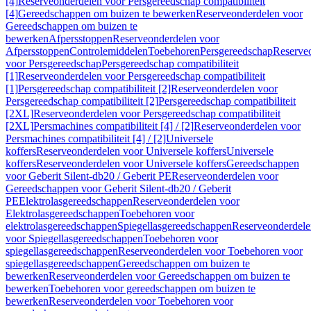
[4]
Reserveonderdelen voor Persgereedschap compatibiliteit
[4]
Gereedschappen om buizen te bewerken
Reserveonderdelen voor
Gereedschappen om buizen te
bewerken
Afpersstoppen
Reserveonderdelen voor
Afpersstoppen
Controlemiddelen
Toebehoren
Persgereedschap
Reserve
voor Persgereedschap
Persgereedschap compatibiliteit
[1]
Reserveonderdelen voor Persgereedschap compatibiliteit
[1]
Persgereedschap compatibiliteit [2]
Reserveonderdelen voor
Persgereedschap compatibiliteit [2]
Persgereedschap compatibiliteit
[2XL]
Reserveonderdelen voor Persgereedschap compatibiliteit
[2XL]
Persmachines compatibiliteit [4] / [2]
Reserveonderdelen voor
Persmachines compatibiliteit [4] / [2]
Universele
koffers
Reserveonderdelen voor Universele koffers
Universele
koffers
Reserveonderdelen voor Universele koffers
Gereedschappen
voor Geberit Silent-db20 / Geberit PE
Reserveonderdelen voor
Gereedschappen voor Geberit Silent-db20 / Geberit
PE
Elektrolasgereedschappen
Reserveonderdelen voor
Elektrolasgereedschappen
Toebehoren voor
elektrolasgereedschappen
Spiegellasgereedschappen
Reserveonderdele
voor Spiegellasgereedschappen
Toebehoren voor
spiegellasgereedschappen
Reserveonderdelen voor Toebehoren voor
spiegellasgereedschappen
Gereedschappen om buizen te
bewerken
Reserveonderdelen voor Gereedschappen om buizen te
bewerken
Toebehoren voor gereedschappen om buizen te
bewerken
Reserveonderdelen voor Toebehoren voor