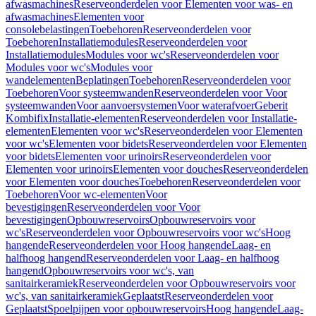
afwasmachines
Reserveonderdelen voor Elementen voor was- en
afwasmachines
Elementen voor
consolebelastingen
Toebehoren
Reserveonderdelen voor
Toebehoren
Installatiemodules
Reserveonderdelen voor
Installatiemodules
Modules voor wc's
Reserveonderdelen voor
Modules voor wc's
Modules voor
wandelementen
Beplatingen
Toebehoren
Reserveonderdelen voor
Toebehoren
Voor systeemwanden
Reserveonderdelen voor Voor
systeemwanden
Voor aanvoersystemen
Voor waterafvoer
Geberit
Kombifix
Installatie-elementen
Reserveonderdelen voor Installatie-
elementen
Elementen voor wc's
Reserveonderdelen voor Elementen
voor wc's
Elementen voor bidets
Reserveonderdelen voor Elementen
voor bidets
Elementen voor urinoirs
Reserveonderdelen voor
Elementen voor urinoirs
Elementen voor douches
Reserveonderdelen
voor Elementen voor douches
Toebehoren
Reserveonderdelen voor
Toebehoren
Voor wc-elementen
Voor
bevestigingen
Reserveonderdelen voor Voor
bevestigingen
Opbouwreservoirs
Opbouwreservoirs voor
wc's
Reserveonderdelen voor Opbouwreservoirs voor wc's
Hoog
hangende
Reserveonderdelen voor Hoog hangende
Laag- en
halfhoog hangend
Reserveonderdelen voor Laag- en halfhoog
hangend
Opbouwreservoirs voor wc's, van
sanitairkeramiek
Reserveonderdelen voor Opbouwreservoirs voor
wc's, van sanitairkeramiek
Geplaatst
Reserveonderdelen voor
Geplaatst
Spoelpijpen voor opbouwreservoirs
Hoog hangende
Laag-