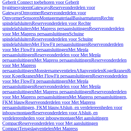
Geberit Connect toebehoren voor Geberit
hygiënesysteem
Gateways
Reserveonderdelen voor
Gateways
Omvormer
Reserveonderdelen voor
Omvormer
Sensoren
Montagemateriaal
Basisarmaturen
Rechte
spindelafsluiters
Reserveonderdelen voor Rechte
spindelafsluiters
Met Mapress persaansluitingen
Reserveonderdelen
voor Met Mapress persaansluitingen
Schuine
spindelafsluiters
Reserveonderdelen voor Schuine
spindelafsluiters
Met FlowFit persaansluitingen
Reserveonderdelen
voor Met FlowFit persaansluitingen
Met Mepla
persaansluitingen
Reserveonderdelen voor Met Mepla
persaansluitingen
Met Mapress persaansluitingen
Reserveonderdelen
voor Met Mapress
persaansluitingen
Monsternameventielen
Aftapventielen
Kogelkranen
R
voor Kogelkranen
Met FlowFit persaansluitingen
Reserveonderdelen
voor Met FlowFit persaansluitingen
Met Mepla
persaansluitingen
Reserveonderdelen voor Met Mepla
persaansluitingen
Met Mapress persaansluitingen
Reserveonderdelen
voor Met Mapress persaansluitingen
Met Mapress persaansluitingen,
FKM blauw
Reserveonderdelen voor Met Mapress
persaansluitingen, FKM blauw
Afsluit- en verdelereenheden voor
inbouwmontage
Reserveonderdelen voor Afsluit- en
verdelereenheden voor inbouwmontage
Met aansluitingen
Compact
Reserveonderdelen voor Met aansluitingen
Compact
Terugslagventielen
Met Mapress