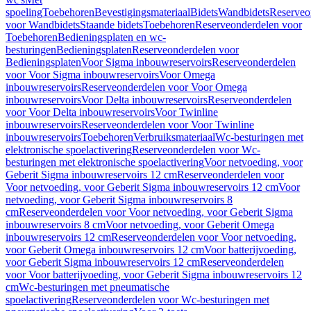
spoeling
Toebehoren
Bevestigingsmateriaal
Bidets
Wandbidets
Reserveo
voor Wandbidets
Staande bidets
Toebehoren
Reserveonderdelen voor
Toebehoren
Bedieningsplaten en wc-
besturingen
Bedieningsplaten
Reserveonderdelen voor
Bedieningsplaten
Voor Sigma inbouwreservoirs
Reserveonderdelen
voor Voor Sigma inbouwreservoirs
Voor Omega
inbouwreservoirs
Reserveonderdelen voor Voor Omega
inbouwreservoirs
Voor Delta inbouwreservoirs
Reserveonderdelen
voor Voor Delta inbouwreservoirs
Voor Twinline
inbouwreservoirs
Reserveonderdelen voor Voor Twinline
inbouwreservoirs
Toebehoren
Verbruiksmateriaal
Wc-besturingen met
elektronische spoelactivering
Reserveonderdelen voor Wc-
besturingen met elektronische spoelactivering
Voor netvoeding, voor
Geberit Sigma inbouwreservoirs 12 cm
Reserveonderdelen voor
Voor netvoeding, voor Geberit Sigma inbouwreservoirs 12 cm
Voor
netvoeding, voor Geberit Sigma inbouwreservoirs 8
cm
Reserveonderdelen voor Voor netvoeding, voor Geberit Sigma
inbouwreservoirs 8 cm
Voor netvoeding, voor Geberit Omega
inbouwreservoirs 12 cm
Reserveonderdelen voor Voor netvoeding,
voor Geberit Omega inbouwreservoirs 12 cm
Voor batterijvoeding,
voor Geberit Sigma inbouwreservoirs 12 cm
Reserveonderdelen
voor Voor batterijvoeding, voor Geberit Sigma inbouwreservoirs 12
cm
Wc-besturingen met pneumatische
spoelactivering
Reserveonderdelen voor Wc-besturingen met