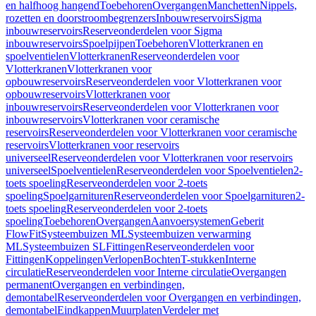
en halfhoog hangend
Toebehoren
Overgangen
Manchetten
Nippels,
rozetten en doorstroombegrenzers
Inbouwreservoirs
Sigma
inbouwreservoirs
Reserveonderdelen voor Sigma
inbouwreservoirs
Spoelpijpen
Toebehoren
Vlotterkranen en
spoelventielen
Vlotterkranen
Reserveonderdelen voor
Vlotterkranen
Vlotterkranen voor
opbouwreservoirs
Reserveonderdelen voor Vlotterkranen voor
opbouwreservoirs
Vlotterkranen voor
inbouwreservoirs
Reserveonderdelen voor Vlotterkranen voor
inbouwreservoirs
Vlotterkranen voor ceramische
reservoirs
Reserveonderdelen voor Vlotterkranen voor ceramische
reservoirs
Vlotterkranen voor reservoirs
universeel
Reserveonderdelen voor Vlotterkranen voor reservoirs
universeel
Spoelventielen
Reserveonderdelen voor Spoelventielen
2-
toets spoeling
Reserveonderdelen voor 2-toets
spoeling
Spoelgarnituren
Reserveonderdelen voor Spoelgarnituren
2-
toets spoeling
Reserveonderdelen voor 2-toets
spoeling
Toebehoren
Overgangen
Aanvoersystemen
Geberit
FlowFit
Systeembuizen ML
Systeembuizen verwarming
ML
Systeembuizen SL
Fittingen
Reserveonderdelen voor
Fittingen
Koppelingen
Verlopen
Bochten
T-stukken
Interne
circulatie
Reserveonderdelen voor Interne circulatie
Overgangen
permanent
Overgangen en verbindingen,
demontabel
Reserveonderdelen voor Overgangen en verbindingen,
demontabel
Eindkappen
Muurplaten
Verdeler met