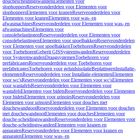
douchescheidingswanden
Elementen voor
slophoppers
Reserveonderdelen voor Elementen voor
slophoppers
Elementen voor kranen
Reserveonderdelen voor
Elementen voor kranen
Elementen voor was- en
afwasmachines
Reserveonderdelen voor Elementen voor was- en
afwasmachines
Elementen voor
consolebelastingen
Reserveonderdelen voor Elementen voor
consolebelastingen
Elementen voor spoelbakken
Reserveonderdelen
voor Elementen voor spoelbakken
Toebehoren
Reserveonderdelen
voor Toebehoren
Geberit GIS
Systeemwanden
Reserveonderdelen
voor Systeemwanden
Draagsystemen
Toebehoren voor
prefabricages
Reserveonderdelen voor Toebehoren voor
prefabricages
Toebehoren voor geluidsisolatie
Beplatingen
Installatie-
elementen
Reserveonderdelen voor Installatie-elementen
Elementen
voor wc's
Reserveonderdelen voor Elementen voor wc's
Elementen
voor wastafels
Reserveonderdelen voor Elementen voor
wastafels
Elementen voor bidets
Reserveonderdelen voor Elementen
voor bidets
Elementen voor urinoirs
Reserveonderdelen voor
Elementen voor urinoirs
Elementen voor douches met
douchewandgoot
Reserveonderdelen voor Elementen voor douches
met douchewandgoot
Elementen voor douches
Elementen voor
douche-scheidingswanden
Reserveonderdelen voor Elementen voor
douche-scheidingswanden
Elementen voor kranen en
apparaten
Reserveonderdelen voor Elementen voor kranen en
apparaten
Elementen voor was- en