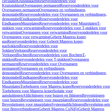
circulatie
Kruisstukken
Reserveonderdelen voor
Kruisstukken
Overgangen permanent
Reserveonderdelen voor
Overgangen permanent
Overgangen en verbindingen,
demontabel
Reserveonderdelen voor Overgangen en verbindingen,
demontabel
Eindkappen
Reserveonderdelen voor
Eindkappen
Muurplaten
Reserveonderdelen voor Muurplaten
T-
stukken voor verwarming
Reserveonderdelen voor T-stukken voor
verwarming
Overgangen voor verwarming
Reserveonderdelen voor
Overgangen voor verwarming
Geberit Mapress koper,
gas
Reserveonderdelen voor Geberit Mapress koper,
gas
Sokken
Reserveonderdelen voor
Sokken
Verlopen
Reserveonderdelen voor
Verlopen
Bochten
Reserveonderdelen voor Bochten
T-
stukken
Reserveonderdelen voor T-stukken
Overgangen
permanent
Reserveonderdelen voor Overgangen
permanent
Overgangen en verbindingen,
demontabel
Reserveonderdelen voor Overgangen en verbindingen,
demontabel
Eindkappen
Reserveonderdelen voor
Eindkappen
Muurplaten
Reserveonderdelen voor
Muurplaten
Toebehoren voor Mapress koper
Reserveonderdelen voor
Toebehoren voor Mapress koper
Isolatie voor
aansluitingen
Afdichtingen voor buizen en fittingen
Bevestigingen
voor buizen
Bevestigingen voor muurplaten
Reserveonderdelen voor
Bevestigingen voor muurplaten
Systeemafdichtingen
Bevestiging-sets
voor flensverbindingen
Geberit Mapress CuNiFe
Geberit Mapress