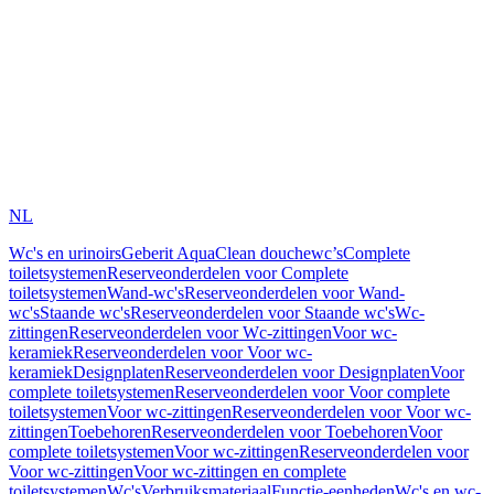
NL
Wc's en urinoirs
Geberit AquaClean douchewc’s
Complete
toiletsystemen
Reserveonderdelen voor Complete
toiletsystemen
Wand-wc's
Reserveonderdelen voor Wand-
wc's
Staande wc's
Reserveonderdelen voor Staande wc's
Wc-
zittingen
Reserveonderdelen voor Wc-zittingen
Voor wc-
keramiek
Reserveonderdelen voor Voor wc-
keramiek
Designplaten
Reserveonderdelen voor Designplaten
Voor
complete toiletsystemen
Reserveonderdelen voor Voor complete
toiletsystemen
Voor wc-zittingen
Reserveonderdelen voor Voor wc-
zittingen
Toebehoren
Reserveonderdelen voor Toebehoren
Voor
complete toiletsystemen
Voor wc-zittingen
Reserveonderdelen voor
Voor wc-zittingen
Voor wc-zittingen en complete
toiletsystemen
Wc's
Verbruiksmateriaal
Functie-eenheden
Wc's en wc-