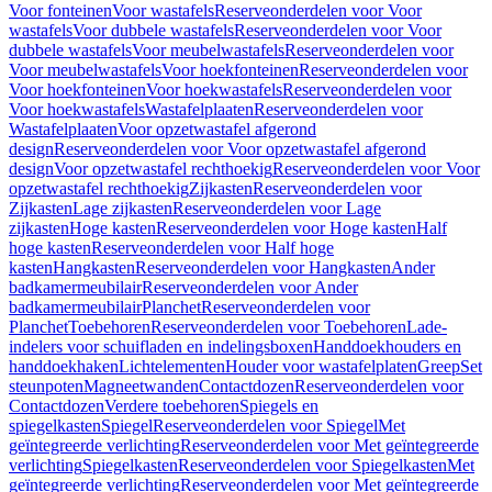
Voor fonteinen
Voor wastafels
Reserveonderdelen voor Voor
wastafels
Voor dubbele wastafels
Reserveonderdelen voor Voor
dubbele wastafels
Voor meubelwastafels
Reserveonderdelen voor
Voor meubelwastafels
Voor hoekfonteinen
Reserveonderdelen voor
Voor hoekfonteinen
Voor hoekwastafels
Reserveonderdelen voor
Voor hoekwastafels
Wastafelplaaten
Reserveonderdelen voor
Wastafelplaaten
Voor opzetwastafel afgerond
design
Reserveonderdelen voor Voor opzetwastafel afgerond
design
Voor opzetwastafel rechthoekig
Reserveonderdelen voor Voor
opzetwastafel rechthoekig
Zijkasten
Reserveonderdelen voor
Zijkasten
Lage zijkasten
Reserveonderdelen voor Lage
zijkasten
Hoge kasten
Reserveonderdelen voor Hoge kasten
Half
hoge kasten
Reserveonderdelen voor Half hoge
kasten
Hangkasten
Reserveonderdelen voor Hangkasten
Ander
badkamermeubilair
Reserveonderdelen voor Ander
badkamermeubilair
Planchet
Reserveonderdelen voor
Planchet
Toebehoren
Reserveonderdelen voor Toebehoren
Lade-
indelers voor schuifladen en indelingsboxen
Handdoekhouders en
handdoekhaken
Lichtelementen
Houder voor wastafelplaten
Greep
Set
steunpoten
Magneetwanden
Contactdozen
Reserveonderdelen voor
Contactdozen
Verdere toebehoren
Spiegels en
spiegelkasten
Spiegel
Reserveonderdelen voor Spiegel
Met
geïntegreerde verlichting
Reserveonderdelen voor Met geïntegreerde
verlichting
Spiegelkasten
Reserveonderdelen voor Spiegelkasten
Met
geïntegreerde verlichting
Reserveonderdelen voor Met geïntegreerde