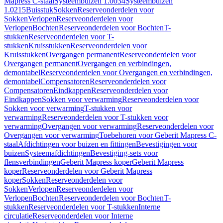
Mapress C-staal
Systeembuizen 1.0034
Systeembuizen
1.0215
Buisstuk
Sokken
Reserveonderdelen voor
Sokken
Verlopen
Reserveonderdelen voor
Verlopen
Bochten
Reserveonderdelen voor Bochten
T-
stukken
Reserveonderdelen voor T-
stukken
Kruisstukken
Reserveonderdelen voor
Kruisstukken
Overgangen permanent
Reserveonderdelen voor
Overgangen permanent
Overgangen en verbindingen,
demontabel
Reserveonderdelen voor Overgangen en verbindingen,
demontabel
Compensatoren
Reserveonderdelen voor
Compensatoren
Eindkappen
Reserveonderdelen voor
Eindkappen
Sokken voor verwarming
Reserveonderdelen voor
Sokken voor verwarming
T-stukken voor
verwarming
Reserveonderdelen voor T-stukken voor
verwarming
Overgangen voor verwarming
Reserveonderdelen voor
Overgangen voor verwarming
Toebehoren voor Geberit Mapress C-
staal
Afdichtingen voor buizen en fittingen
Bevestigingen voor
buizen
Systeemafdichtingen
Bevestiging-sets voor
flensverbindingen
Geberit Mapress koper
Geberit Mapress
koper
Reserveonderdelen voor Geberit Mapress
koper
Sokken
Reserveonderdelen voor
Sokken
Verlopen
Reserveonderdelen voor
Verlopen
Bochten
Reserveonderdelen voor Bochten
T-
stukken
Reserveonderdelen voor T-stukken
Interne
circulatie
Reserveonderdelen voor Interne