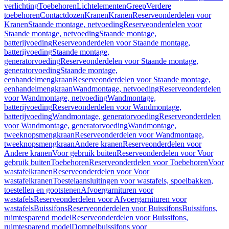
verlichting
Toebehoren
Lichtelementen
Greep
Verdere
toebehoren
Contactdozen
Kranen
Kranen
Reserveonderdelen voor
Kranen
Staande montage, netvoeding
Reserveonderdelen voor
Staande montage, netvoeding
Staande montage,
batterijvoeding
Reserveonderdelen voor Staande montage,
batterijvoeding
Staande montage,
generatorvoeding
Reserveonderdelen voor Staande montage,
generatorvoeding
Staande montage,
eenhandelmengkraan
Reserveonderdelen voor Staande montage,
eenhandelmengkraan
Wandmontage, netvoeding
Reserveonderdelen
voor Wandmontage, netvoeding
Wandmontage,
batterijvoeding
Reserveonderdelen voor Wandmontage,
batterijvoeding
Wandmontage, generatorvoeding
Reserveonderdelen
voor Wandmontage, generatorvoeding
Wandmontage,
tweeknopsmengkraan
Reserveonderdelen voor Wandmontage,
tweeknopsmengkraan
Andere kranen
Reserveonderdelen voor
Andere kranen
Voor gebruik buiten
Reserveonderdelen voor Voor
gebruik buiten
Toebehoren
Reserveonderdelen voor Toebehoren
Voor
wastafelkranen
Reserveonderdelen voor Voor
wastafelkranen
Toestelaansluitingen voor wastafels, spoelbakken,
toestellen en gootstenen
Afvoergarnituren voor
wastafels
Reserveonderdelen voor Afvoergarnituren voor
wastafels
Buissifons
Reserveonderdelen voor Buissifons
Buissifons,
ruimtesparend model
Reserveonderdelen voor Buissifons,
ruimtesparend model
Dompelbuissifons voor