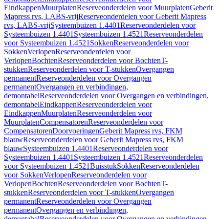
Eindkappen
Muurplaten
Reserveonderdelen voor Muurplaten
Geberit
Mapress rvs, LABS-vrij
Reserveonderdelen voor Geberit Mapress
rvs, LABS-vrij
Systeembuizen 1.4401
Reserveonderdelen voor
Systeembuizen 1.4401
Systeembuizen 1.4521
Reserveonderdelen
voor Systeembuizen 1.4521
Sokken
Reserveonderdelen voor
Sokken
Verlopen
Reserveonderdelen voor
Verlopen
Bochten
Reserveonderdelen voor Bochten
T-
stukken
Reserveonderdelen voor T-stukken
Overgangen
permanent
Reserveonderdelen voor Overgangen
permanent
Overgangen en verbindingen,
demontabel
Reserveonderdelen voor Overgangen en verbindingen,
demontabel
Eindkappen
Reserveonderdelen voor
Eindkappen
Muurplaten
Reserveonderdelen voor
Muurplaten
Compensatoren
Reserveonderdelen voor
Compensatoren
Doorvoeringen
Geberit Mapress rvs, FKM
blauw
Reserveonderdelen voor Geberit Mapress rvs, FKM
blauw
Systeembuizen 1.4401
Reserveonderdelen voor
Systeembuizen 1.4401
Systeembuizen 1.4521
Reserveonderdelen
voor Systeembuizen 1.4521
Buisstuk
Sokken
Reserveonderdelen
voor Sokken
Verlopen
Reserveonderdelen voor
Verlopen
Bochten
Reserveonderdelen voor Bochten
T-
stukken
Reserveonderdelen voor T-stukken
Overgangen
permanent
Reserveonderdelen voor Overgangen
permanent
Overgangen en verbindingen,
demontabel
Reserveonderdelen voor Overgangen en verbindingen,