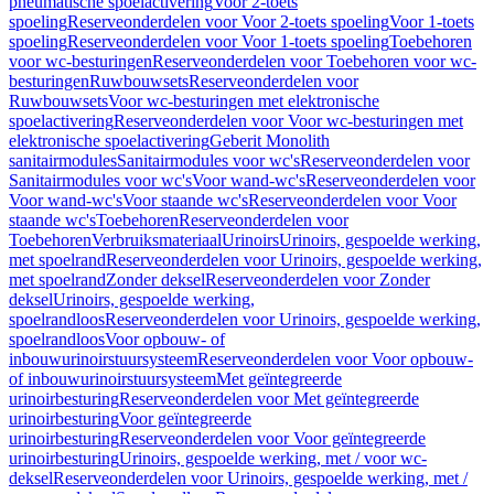
pneumatische spoelactivering
Voor 2-toets
spoeling
Reserveonderdelen voor Voor 2-toets spoeling
Voor 1-toets
spoeling
Reserveonderdelen voor Voor 1-toets spoeling
Toebehoren
voor wc-besturingen
Reserveonderdelen voor Toebehoren voor wc-
besturingen
Ruwbouwsets
Reserveonderdelen voor
Ruwbouwsets
Voor wc-besturingen met elektronische
spoelactivering
Reserveonderdelen voor Voor wc-besturingen met
elektronische spoelactivering
Geberit Monolith
sanitairmodules
Sanitairmodules voor wc's
Reserveonderdelen voor
Sanitairmodules voor wc's
Voor wand-wc's
Reserveonderdelen voor
Voor wand-wc's
Voor staande wc's
Reserveonderdelen voor Voor
staande wc's
Toebehoren
Reserveonderdelen voor
Toebehoren
Verbruiksmateriaal
Urinoirs
Urinoirs, gespoelde werking,
met spoelrand
Reserveonderdelen voor Urinoirs, gespoelde werking,
met spoelrand
Zonder deksel
Reserveonderdelen voor Zonder
deksel
Urinoirs, gespoelde werking,
spoelrandloos
Reserveonderdelen voor Urinoirs, gespoelde werking,
spoelrandloos
Voor opbouw- of
inbouwurinoirstuursysteem
Reserveonderdelen voor Voor opbouw-
of inbouwurinoirstuursysteem
Met geïntegreerde
urinoirbesturing
Reserveonderdelen voor Met geïntegreerde
urinoirbesturing
Voor geïntegreerde
urinoirbesturing
Reserveonderdelen voor Voor geïntegreerde
urinoirbesturing
Urinoirs, gespoelde werking, met / voor wc-
deksel
Reserveonderdelen voor Urinoirs, gespoelde werking, met /