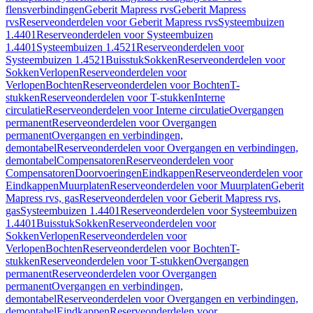
flensverbindingen
Geberit Mapress rvs
Geberit Mapress
rvs
Reserveonderdelen voor Geberit Mapress rvs
Systeembuizen
1.4401
Reserveonderdelen voor Systeembuizen
1.4401
Systeembuizen 1.4521
Reserveonderdelen voor
Systeembuizen 1.4521
Buisstuk
Sokken
Reserveonderdelen voor
Sokken
Verlopen
Reserveonderdelen voor
Verlopen
Bochten
Reserveonderdelen voor Bochten
T-
stukken
Reserveonderdelen voor T-stukken
Interne
circulatie
Reserveonderdelen voor Interne circulatie
Overgangen
permanent
Reserveonderdelen voor Overgangen
permanent
Overgangen en verbindingen,
demontabel
Reserveonderdelen voor Overgangen en verbindingen,
demontabel
Compensatoren
Reserveonderdelen voor
Compensatoren
Doorvoeringen
Eindkappen
Reserveonderdelen voor
Eindkappen
Muurplaten
Reserveonderdelen voor Muurplaten
Geberit
Mapress rvs, gas
Reserveonderdelen voor Geberit Mapress rvs,
gas
Systeembuizen 1.4401
Reserveonderdelen voor Systeembuizen
1.4401
Buisstuk
Sokken
Reserveonderdelen voor
Sokken
Verlopen
Reserveonderdelen voor
Verlopen
Bochten
Reserveonderdelen voor Bochten
T-
stukken
Reserveonderdelen voor T-stukken
Overgangen
permanent
Reserveonderdelen voor Overgangen
permanent
Overgangen en verbindingen,
demontabel
Reserveonderdelen voor Overgangen en verbindingen,
demontabel
Eindkappen
Reserveonderdelen voor