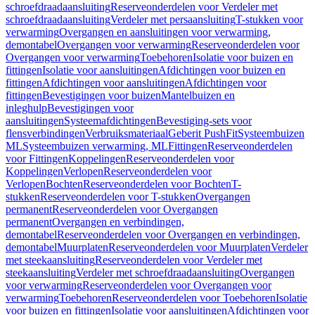
schroefdraadaansluiting
Reserveonderdelen voor Verdeler met
schroefdraadaansluiting
Verdeler met persaansluiting
T-stukken voor
verwarming
Overgangen en aansluitingen voor verwarming,
demontabel
Overgangen voor verwarming
Reserveonderdelen voor
Overgangen voor verwarming
Toebehoren
Isolatie voor buizen en
fittingen
Isolatie voor aansluitingen
Afdichtingen voor buizen en
fittingen
Afdichtingen voor aansluitingen
Afdichtingen voor
fittingen
Bevestigingen voor buizen
Mantelbuizen en
inleghulp
Bevestigingen voor
aansluitingen
Systeemafdichtingen
Bevestiging-sets voor
flensverbindingen
Verbruiksmateriaal
Geberit PushFit
Systeembuizen
ML
Systeembuizen verwarming, ML
Fittingen
Reserveonderdelen
voor Fittingen
Koppelingen
Reserveonderdelen voor
Koppelingen
Verlopen
Reserveonderdelen voor
Verlopen
Bochten
Reserveonderdelen voor Bochten
T-
stukken
Reserveonderdelen voor T-stukken
Overgangen
permanent
Reserveonderdelen voor Overgangen
permanent
Overgangen en verbindingen,
demontabel
Reserveonderdelen voor Overgangen en verbindingen,
demontabel
Muurplaten
Reserveonderdelen voor Muurplaten
Verdeler
met steekaansluiting
Reserveonderdelen voor Verdeler met
steekaansluiting
Verdeler met schroefdraadaansluiting
Overgangen
voor verwarming
Reserveonderdelen voor Overgangen voor
verwarming
Toebehoren
Reserveonderdelen voor Toebehoren
Isolatie
voor buizen en fittingen
Isolatie voor aansluitingen
Afdichtingen voor