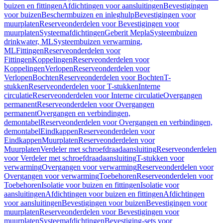
buizen en fittingen
Afdichtingen voor aansluitingen
Bevestigingen
voor buizen
Beschermbuizen en inleghulp
Bevestigingen voor
muurplaten
Reserveonderdelen voor Bevestigingen voor
muurplaten
Systeemafdichtingen
Geberit Mepla
Systeembuizen
drinkwater, ML
Systeembuizen verwarming,
ML
Fittingen
Reserveonderdelen voor
Fittingen
Koppelingen
Reserveonderdelen voor
Koppelingen
Verlopen
Reserveonderdelen voor
Verlopen
Bochten
Reserveonderdelen voor Bochten
T-
stukken
Reserveonderdelen voor T-stukken
Interne
circulatie
Reserveonderdelen voor Interne circulatie
Overgangen
permanent
Reserveonderdelen voor Overgangen
permanent
Overgangen en verbindingen,
demontabel
Reserveonderdelen voor Overgangen en verbindingen,
demontabel
Eindkappen
Reserveonderdelen voor
Eindkappen
Muurplaten
Reserveonderdelen voor
Muurplaten
Verdeler met schroefdraadaansluiting
Reserveonderdelen
voor Verdeler met schroefdraadaansluiting
T-stukken voor
verwarming
Overgangen voor verwarming
Reserveonderdelen voor
Overgangen voor verwarming
Toebehoren
Reserveonderdelen voor
Toebehoren
Isolatie voor buizen en fittingen
Isolatie voor
aansluitingen
Afdichtingen voor buizen en fittingen
Afdichtingen
voor aansluitingen
Bevestigingen voor buizen
Bevestigingen voor
muurplaten
Reserveonderdelen voor Bevestigingen voor
muurplaten
Systeemafdichtingen
Bevestiging-sets voor