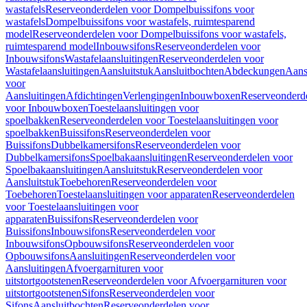
wastafels
Reserveonderdelen voor Dompelbuissifons voor
wastafels
Dompelbuissifons voor wastafels, ruimtesparend
model
Reserveonderdelen voor Dompelbuissifons voor wastafels,
ruimtesparend model
Inbouwsifons
Reserveonderdelen voor
Inbouwsifons
Wastafelaansluitingen
Reserveonderdelen voor
Wastafelaansluitingen
Aansluitstuk
Aansluitbochten
Abdeckungen
Aans
voor
Aansluitingen
Afdichtingen
Verlengingen
Inbouwboxen
Reserveonderd
voor Inbouwboxen
Toestelaansluitingen voor
spoelbakken
Reserveonderdelen voor Toestelaansluitingen voor
spoelbakken
Buissifons
Reserveonderdelen voor
Buissifons
Dubbelkamersifons
Reserveonderdelen voor
Dubbelkamersifons
Spoelbakaansluitingen
Reserveonderdelen voor
Spoelbakaansluitingen
Aansluitstuk
Reserveonderdelen voor
Aansluitstuk
Toebehoren
Reserveonderdelen voor
Toebehoren
Toestelaansluitingen voor apparaten
Reserveonderdelen
voor Toestelaansluitingen voor
apparaten
Buissifons
Reserveonderdelen voor
Buissifons
Inbouwsifons
Reserveonderdelen voor
Inbouwsifons
Opbouwsifons
Reserveonderdelen voor
Opbouwsifons
Aansluitingen
Reserveonderdelen voor
Aansluitingen
Afvoergarnituren voor
uitstortgootstenen
Reserveonderdelen voor Afvoergarnituren voor
uitstortgootstenen
Sifons
Reserveonderdelen voor
Sifons
Aansluitbochten
Reserveonderdelen voor