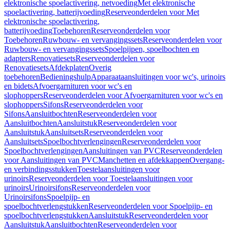
elektronische spoelactivering, netvoeding
Met elektronische
spoelactivering, batterijvoeding
Reserveonderdelen voor Met
elektronische spoelactivering,
batterijvoeding
Toebehoren
Reserveonderdelen voor
Toebehoren
Ruwbouw- en vervangingssets
Reserveonderdelen voor
Ruwbouw- en vervangingssets
Spoelpijpen, spoelbochten en
adapters
Renovatiesets
Reserveonderdelen voor
Renovatiesets
Afdekplaten
Overig
toebehoren
Bedieningshulp
Apparaataansluitingen voor wc's, urinoirs
en bidets
Afvoergarnituren voor wc's en
slophoppers
Reserveonderdelen voor Afvoergarnituren voor wc's en
slophoppers
Sifons
Reserveonderdelen voor
Sifons
Aansluitbochten
Reserveonderdelen voor
Aansluitbochten
Aansluitstuk
Reserveonderdelen voor
Aansluitstuk
Aansluitsets
Reserveonderdelen voor
Aansluitsets
Spoelbochtverlengingen
Reserveonderdelen voor
Spoelbochtverlengingen
Aansluitingen van PVC
Reserveonderdelen
voor Aansluitingen van PVC
Manchetten en afdekkappen
Overgang-
en verbindingsstukken
Toestelaansluitingen voor
urinoirs
Reserveonderdelen voor Toestelaansluitingen voor
urinoirs
Urinoirsifons
Reserveonderdelen voor
Urinoirsifons
Spoelpijp- en
spoelbochtverlengstukken
Reserveonderdelen voor Spoelpijp- en
spoelbochtverlengstukken
Aansluitstuk
Reserveonderdelen voor
Aansluitstuk
Aansluitbochten
Reserveonderdelen voor