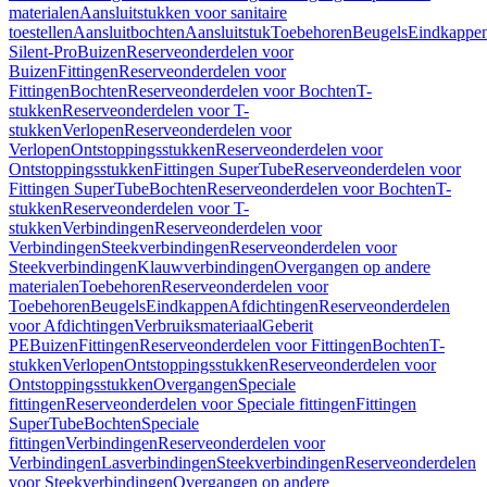
materialen
Aansluitstukken voor sanitaire
toestellen
Aansluitbochten
Aansluitstuk
Toebehoren
Beugels
Eindkappe
Silent-Pro
Buizen
Reserveonderdelen voor
Buizen
Fittingen
Reserveonderdelen voor
Fittingen
Bochten
Reserveonderdelen voor Bochten
T-
stukken
Reserveonderdelen voor T-
stukken
Verlopen
Reserveonderdelen voor
Verlopen
Ontstoppingsstukken
Reserveonderdelen voor
Ontstoppingsstukken
Fittingen SuperTube
Reserveonderdelen voor
Fittingen SuperTube
Bochten
Reserveonderdelen voor Bochten
T-
stukken
Reserveonderdelen voor T-
stukken
Verbindingen
Reserveonderdelen voor
Verbindingen
Steekverbindingen
Reserveonderdelen voor
Steekverbindingen
Klauwverbindingen
Overgangen op andere
materialen
Toebehoren
Reserveonderdelen voor
Toebehoren
Beugels
Eindkappen
Afdichtingen
Reserveonderdelen
voor Afdichtingen
Verbruiksmateriaal
Geberit
PE
Buizen
Fittingen
Reserveonderdelen voor Fittingen
Bochten
T-
stukken
Verlopen
Ontstoppingsstukken
Reserveonderdelen voor
Ontstoppingsstukken
Overgangen
Speciale
fittingen
Reserveonderdelen voor Speciale fittingen
Fittingen
SuperTube
Bochten
Speciale
fittingen
Verbindingen
Reserveonderdelen voor
Verbindingen
Lasverbindingen
Steekverbindingen
Reserveonderdelen
voor Steekverbindingen
Overgangen op andere