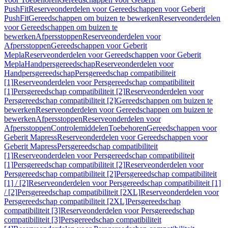
PushFit
Reserveonderdelen voor Gereedschappen voor Geberit
PushFit
Gereedschappen om buizen te bewerken
Reserveonderdelen
voor Gereedschappen om buizen te
bewerken
Afpersstoppen
Reserveonderdelen voor
Afpersstoppen
Gereedschappen voor Geberit
Mepla
Reserveonderdelen voor Gereedschappen voor Geberit
Mepla
Handpersgereedschap
Reserveonderdelen voor
Handpersgereedschap
Persgereedschap compatibiliteit
[1]
Reserveonderdelen voor Persgereedschap compatibiliteit
[1]
Persgereedschap compatibiliteit [2]
Reserveonderdelen voor
Persgereedschap compatibiliteit [2]
Gereedschappen om buizen te
bewerken
Reserveonderdelen voor Gereedschappen om buizen te
bewerken
Afpersstoppen
Reserveonderdelen voor
Afpersstoppen
Controlemiddelen
Toebehoren
Gereedschappen voor
Geberit Mapress
Reserveonderdelen voor Gereedschappen voor
Geberit Mapress
Persgereedschap compatibiliteit
[1]
Reserveonderdelen voor Persgereedschap compatibiliteit
[1]
Persgereedschap compatibiliteit [2]
Reserveonderdelen voor
Persgereedschap compatibiliteit [2]
Persgereedschap compatibiliteit
[1] / [2]
Reserveonderdelen voor Persgereedschap compatibiliteit [1]
/ [2]
Persgereedschap compatibiliteit [2XL]
Reserveonderdelen voor
Persgereedschap compatibiliteit [2XL]
Persgereedschap
compatibiliteit [3]
Reserveonderdelen voor Persgereedschap
compatibiliteit [3]
Persgereedschap compatibiliteit