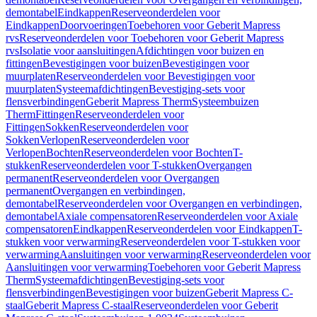
demontabel
Eindkappen
Reserveonderdelen voor
Eindkappen
Doorvoeringen
Toebehoren voor Geberit Mapress
rvs
Reserveonderdelen voor Toebehoren voor Geberit Mapress
rvs
Isolatie voor aansluitingen
Afdichtingen voor buizen en
fittingen
Bevestigingen voor buizen
Bevestigingen voor
muurplaten
Reserveonderdelen voor Bevestigingen voor
muurplaten
Systeemafdichtingen
Bevestiging-sets voor
flensverbindingen
Geberit Mapress Therm
Systeembuizen
Therm
Fittingen
Reserveonderdelen voor
Fittingen
Sokken
Reserveonderdelen voor
Sokken
Verlopen
Reserveonderdelen voor
Verlopen
Bochten
Reserveonderdelen voor Bochten
T-
stukken
Reserveonderdelen voor T-stukken
Overgangen
permanent
Reserveonderdelen voor Overgangen
permanent
Overgangen en verbindingen,
demontabel
Reserveonderdelen voor Overgangen en verbindingen,
demontabel
Axiale compensatoren
Reserveonderdelen voor Axiale
compensatoren
Eindkappen
Reserveonderdelen voor Eindkappen
T-
stukken voor verwarming
Reserveonderdelen voor T-stukken voor
verwarming
Aansluitingen voor verwarming
Reserveonderdelen voor
Aansluitingen voor verwarming
Toebehoren voor Geberit Mapress
Therm
Systeemafdichtingen
Bevestiging-sets voor
flensverbindingen
Bevestigingen voor buizen
Geberit Mapress C-
staal
Geberit Mapress C-staal
Reserveonderdelen voor Geberit