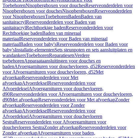
Toebehoren
Nisopbergboxen voor douches
Reserveonderdelen voor
Nisopbergboxen voor douches
Nisopbergboxen
Reserveonderdelen
voor Nisopbergboxen
Toebehoren
Baden
Baden van
sanitairacryl
Reserveonderdelen voor Baden van
sanitairacryl
Rechthoekige baden
Reserveonderdelen voor
Rechthoekige baden
Baden van mineraal
materiaal
Reserveonderdelen voor Baden van mineraal
materiaal
Baden voor baby's
Reserveonderdelen voor Baden voor
baby's
Installatie-elementen
Sets steunpoten en sets aansluitplaten en
wandankers
Toebehoren
Reparatiesets
Verdere
toebehoren
Apparaataansluitingen voor douches en
baden
Afvoergarnituren voor douchevloeren, d52
Reserveonderdelen
voor Afvoergarnituren voor douchevloeren, d52
Met
afvoerkap
Reserveonderdelen voor Met
afvoerkap
Afvoerdeksel
Reserveonderdelen voor
Afvoerdeksel
Afvoergarnituren voor douchevloeren,
d90
Reserveonderdelen voor Afvoergarnituren voor douchevloeren,
d90
Met afvoerkap
Reserveonderdelen voor Met afvoerkap
Zonder
afvoerkap
Reserveonderdelen voor Zonder
afvoerkap
Afvoerdeksel
Reserveonderdelen voor
Afvoerdeksel
Afvoergarnituren voor douchevloeren
Sestra
Reserveonderdelen voor Afvoergarnituren voor
douchevloeren Sestra
Zonder afvoerkap
Reserveonderdelen voor
Zonder afvoerkap
Afvoergarnituren voor baden,