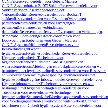
CuNiFe
Reserveonderdelen voor Geberit Mapress
CuNiFe
Systeembuizen 2.1972
Sokken
Reserveonderdelen voor
Sokken
Verlopen
Reserveonderdelen voor
Verlopen
Bochten
Reserveonderdelen voor Bochten
T-
stukken
Reserveonderdelen voor T-stukken
Overgangen
permanent
Reserveonderdelen voor Overgangen
permanent
Overgangen en verbindingen,
demontabel
Reserveonderdelen voor Overgangen en verbindingen,
demontabel
Doorvoeringen
Reserveonderdelen voor
Doorvoeringen
Toebehoren voor Geberit Mapress
CuNiFe
Systeemafdichtingen
Bevestiging-sets voor
flensverbindingen
Geberit
hygiënesysteem
Hygiënespoeleenheden
Reserveonderdelen voor
Hygiënespoeleenheden
Toebehoren voor
hygiënespoeleenheden
Sensoren
Kabels
Begrenzer van
watervolumestroom
Afdekkingen en afdekplaten
Reservoirs en wc-
besturingen met hygiënespoeling
Reserveonderdelen voor Reservoirs
en wc-besturingen met hygiënespoeling
Inbouwreservoirs met
hygiënespoeling
Hygiëne-inbouwmodules
Reserveonderdelen voor
Hygiëne-inbouwmodules
Toebehoren voor reservoirs en wc-
besturingen met hygiënespoeling
Reserveonderdelen voor
Toebehoren voor reservoirs en wc-besturingen met
hygiënespoeling
Sensoren
Kabel
Voedingsapparaten
Reserveonderdelen
voor Voedingsapparaten
Netwerkcomponenten
Geberit Connect
toebehoren voor Geberit hygiënesysteem
Reserveonderdelen voor