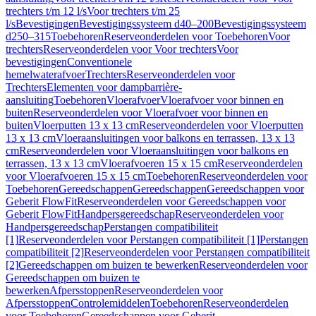
trechters t/m 12 l/s
Voor trechters t/m 25
l/s
Bevestigingen
Bevestigingssysteem d40–200
Bevestigingssysteem
d250–315
Toebehoren
Reserveonderdelen voor Toebehoren
Voor
trechters
Reserveonderdelen voor Voor trechters
Voor
bevestigingen
Conventionele
hemelwaterafvoer
Trechters
Reserveonderdelen voor
Trechters
Elementen voor dampbarrière-
aansluiting
Toebehoren
Vloerafvoer
Vloerafvoer voor binnen en
buiten
Reserveonderdelen voor Vloerafvoer voor binnen en
buiten
Vloerputten 13 x 13 cm
Reserveonderdelen voor Vloerputten
13 x 13 cm
Vloeraansluitingen voor balkons en terrassen, 13 x 13
cm
Reserveonderdelen voor Vloeraansluitingen voor balkons en
terrassen, 13 x 13 cm
Vloerafvoeren 15 x 15 cm
Reserveonderdelen
voor Vloerafvoeren 15 x 15 cm
Toebehoren
Reserveonderdelen voor
Toebehoren
Gereedschappen
Gereedschappen
Gereedschappen voor
Geberit FlowFit
Reserveonderdelen voor Gereedschappen voor
Geberit FlowFit
Handpersgereedschap
Reserveonderdelen voor
Handpersgereedschap
Perstangen compatibiliteit
[1]
Reserveonderdelen voor Perstangen compatibiliteit [1]
Perstangen
compatibiliteit [2]
Reserveonderdelen voor Perstangen compatibiliteit
[2]
Gereedschappen om buizen te bewerken
Reserveonderdelen voor
Gereedschappen om buizen te
bewerken
Afpersstoppen
Reserveonderdelen voor
Afpersstoppen
Controlemiddelen
Toebehoren
Reserveonderdelen
voor Toebehoren
Gereedschappen voor Geberit