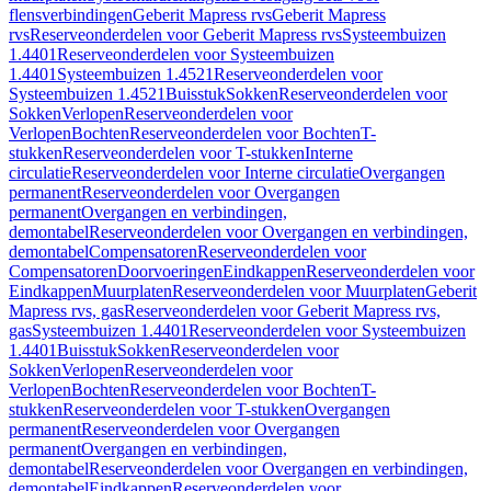
flensverbindingen
Geberit Mapress rvs
Geberit Mapress
rvs
Reserveonderdelen voor Geberit Mapress rvs
Systeembuizen
1.4401
Reserveonderdelen voor Systeembuizen
1.4401
Systeembuizen 1.4521
Reserveonderdelen voor
Systeembuizen 1.4521
Buisstuk
Sokken
Reserveonderdelen voor
Sokken
Verlopen
Reserveonderdelen voor
Verlopen
Bochten
Reserveonderdelen voor Bochten
T-
stukken
Reserveonderdelen voor T-stukken
Interne
circulatie
Reserveonderdelen voor Interne circulatie
Overgangen
permanent
Reserveonderdelen voor Overgangen
permanent
Overgangen en verbindingen,
demontabel
Reserveonderdelen voor Overgangen en verbindingen,
demontabel
Compensatoren
Reserveonderdelen voor
Compensatoren
Doorvoeringen
Eindkappen
Reserveonderdelen voor
Eindkappen
Muurplaten
Reserveonderdelen voor Muurplaten
Geberit
Mapress rvs, gas
Reserveonderdelen voor Geberit Mapress rvs,
gas
Systeembuizen 1.4401
Reserveonderdelen voor Systeembuizen
1.4401
Buisstuk
Sokken
Reserveonderdelen voor
Sokken
Verlopen
Reserveonderdelen voor
Verlopen
Bochten
Reserveonderdelen voor Bochten
T-
stukken
Reserveonderdelen voor T-stukken
Overgangen
permanent
Reserveonderdelen voor Overgangen
permanent
Overgangen en verbindingen,
demontabel
Reserveonderdelen voor Overgangen en verbindingen,
demontabel
Eindkappen
Reserveonderdelen voor