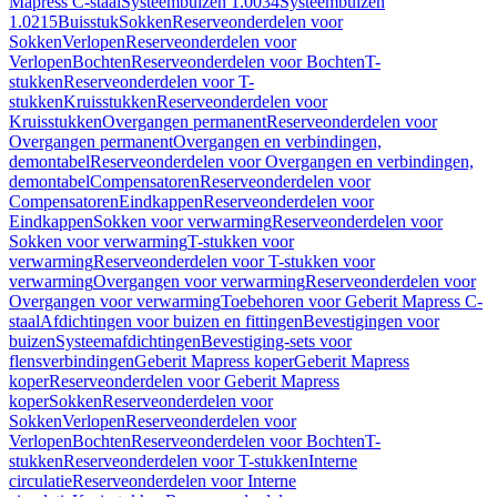
Mapress C-staal
Systeembuizen 1.0034
Systeembuizen
1.0215
Buisstuk
Sokken
Reserveonderdelen voor
Sokken
Verlopen
Reserveonderdelen voor
Verlopen
Bochten
Reserveonderdelen voor Bochten
T-
stukken
Reserveonderdelen voor T-
stukken
Kruisstukken
Reserveonderdelen voor
Kruisstukken
Overgangen permanent
Reserveonderdelen voor
Overgangen permanent
Overgangen en verbindingen,
demontabel
Reserveonderdelen voor Overgangen en verbindingen,
demontabel
Compensatoren
Reserveonderdelen voor
Compensatoren
Eindkappen
Reserveonderdelen voor
Eindkappen
Sokken voor verwarming
Reserveonderdelen voor
Sokken voor verwarming
T-stukken voor
verwarming
Reserveonderdelen voor T-stukken voor
verwarming
Overgangen voor verwarming
Reserveonderdelen voor
Overgangen voor verwarming
Toebehoren voor Geberit Mapress C-
staal
Afdichtingen voor buizen en fittingen
Bevestigingen voor
buizen
Systeemafdichtingen
Bevestiging-sets voor
flensverbindingen
Geberit Mapress koper
Geberit Mapress
koper
Reserveonderdelen voor Geberit Mapress
koper
Sokken
Reserveonderdelen voor
Sokken
Verlopen
Reserveonderdelen voor
Verlopen
Bochten
Reserveonderdelen voor Bochten
T-
stukken
Reserveonderdelen voor T-stukken
Interne
circulatie
Reserveonderdelen voor Interne