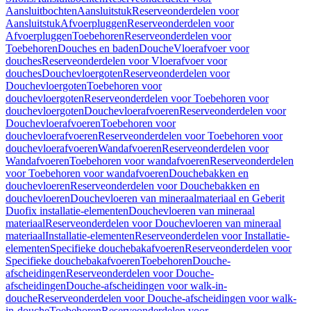
Aansluitbochten
Aansluitstuk
Reserveonderdelen voor
Aansluitstuk
Afvoerpluggen
Reserveonderdelen voor
Afvoerpluggen
Toebehoren
Reserveonderdelen voor
Toebehoren
Douches en baden
Douche
Vloerafvoer voor
douches
Reserveonderdelen voor Vloerafvoer voor
douches
Douchevloergoten
Reserveonderdelen voor
Douchevloergoten
Toebehoren voor
douchevloergoten
Reserveonderdelen voor Toebehoren voor
douchevloergoten
Douchevloerafvoeren
Reserveonderdelen voor
Douchevloerafvoeren
Toebehoren voor
douchevloerafvoeren
Reserveonderdelen voor Toebehoren voor
douchevloerafvoeren
Wandafvoeren
Reserveonderdelen voor
Wandafvoeren
Toebehoren voor wandafvoeren
Reserveonderdelen
voor Toebehoren voor wandafvoeren
Douchebakken en
douchevloeren
Reserveonderdelen voor Douchebakken en
douchevloeren
Douchevloeren van mineraalmateriaal en Geberit
Duofix installatie-elementen
Douchevloeren van mineraal
materiaal
Reserveonderdelen voor Douchevloeren van mineraal
materiaal
Installatie-elementen
Reserveonderdelen voor Installatie-
elementen
Specifieke douchebakafvoeren
Reserveonderdelen voor
Specifieke douchebakafvoeren
Toebehoren
Douche-
afscheidingen
Reserveonderdelen voor Douche-
afscheidingen
Douche-afscheidingen voor walk-in-
douche
Reserveonderdelen voor Douche-afscheidingen voor walk-
in-douche
Toebehoren
Reserveonderdelen voor