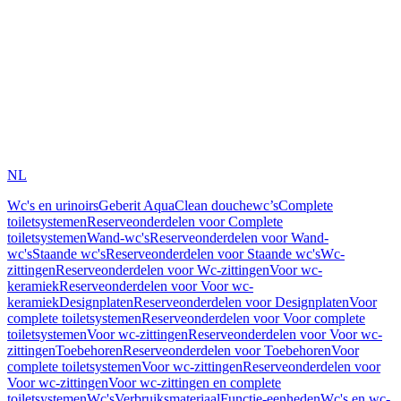
NL
Wc's en urinoirs
Geberit AquaClean douchewc’s
Complete
toiletsystemen
Reserveonderdelen voor Complete
toiletsystemen
Wand-wc's
Reserveonderdelen voor Wand-
wc's
Staande wc's
Reserveonderdelen voor Staande wc's
Wc-
zittingen
Reserveonderdelen voor Wc-zittingen
Voor wc-
keramiek
Reserveonderdelen voor Voor wc-
keramiek
Designplaten
Reserveonderdelen voor Designplaten
Voor
complete toiletsystemen
Reserveonderdelen voor Voor complete
toiletsystemen
Voor wc-zittingen
Reserveonderdelen voor Voor wc-
zittingen
Toebehoren
Reserveonderdelen voor Toebehoren
Voor
complete toiletsystemen
Voor wc-zittingen
Reserveonderdelen voor
Voor wc-zittingen
Voor wc-zittingen en complete
toiletsystemen
Wc's
Verbruiksmateriaal
Functie-eenheden
Wc's en wc-