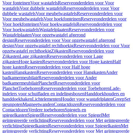
Voor fonteinen
Voor wastafels
Reserveonderdelen voor Voor
wastafels
Voor dubbele wastafels
Reserveonderdelen voor Voor
dubbele wastafels
Voor meubelwastafels
Reserveonderdelen voor
Voor meubelwastafels
Voor hoekfonteinen
Reserveonderdelen voor
Voor hoekfonteinen
Voor hoekwastafels
Reserveonderdelen voor
Voor hoekwastafels
Wastafelplaaten
Reserveonderdelen voor
Wastafelplaaten
Voor opzetwastafel afgerond
design
Reserveonderdelen voor Voor opzetwastafel afgerond
design
Voor opzetwastafel rechthoekig
Reserveonderdelen voor Voor
opzetwastafel rechthoekig
Zijkasten
Reserveonderdelen voor
Zijkasten
Lage zijkasten
Reserveonderdelen voor Lage
zijkasten
Hoge kasten
Reserveonderdelen voor Hoge kasten
Half
hoge kasten
Reserveonderdelen voor Half hoge
kasten
Hangkasten
Reserveonderdelen voor Hangkasten
Ander
badkamermeubilair
Reserveonderdelen voor Ander
badkamermeubilair
Planchet
Reserveonderdelen voor
Planchet
Toebehoren
Reserveonderdelen voor Toebehoren
Lade-
indelers voor schuifladen en indelingsboxen
Handdoekhouders en
handdoekhaken
Lichtelementen
Houder voor wastafelplaten
Greep
Set
steunpoten
Magneetwanden
Contactdozen
Reserveonderdelen voor
Contactdozen
Verdere toebehoren
Spiegels en
spiegelkasten
Spiegel
Reserveonderdelen voor Spiegel
Met
geïntegreerde verlichting
Reserveonderdelen voor Met geïntegreerde
verlichting
Spiegelkasten
Reserveonderdelen voor Spiegelkasten
Met
geïntegreerde verlichting
Reserveonderdelen voor Met geïntegreerde