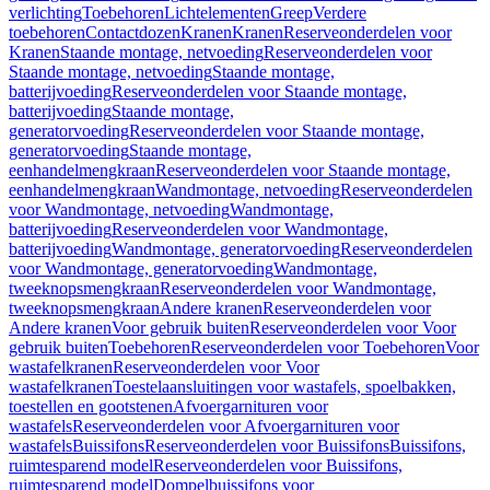
verlichting
Toebehoren
Lichtelementen
Greep
Verdere
toebehoren
Contactdozen
Kranen
Kranen
Reserveonderdelen voor
Kranen
Staande montage, netvoeding
Reserveonderdelen voor
Staande montage, netvoeding
Staande montage,
batterijvoeding
Reserveonderdelen voor Staande montage,
batterijvoeding
Staande montage,
generatorvoeding
Reserveonderdelen voor Staande montage,
generatorvoeding
Staande montage,
eenhandelmengkraan
Reserveonderdelen voor Staande montage,
eenhandelmengkraan
Wandmontage, netvoeding
Reserveonderdelen
voor Wandmontage, netvoeding
Wandmontage,
batterijvoeding
Reserveonderdelen voor Wandmontage,
batterijvoeding
Wandmontage, generatorvoeding
Reserveonderdelen
voor Wandmontage, generatorvoeding
Wandmontage,
tweeknopsmengkraan
Reserveonderdelen voor Wandmontage,
tweeknopsmengkraan
Andere kranen
Reserveonderdelen voor
Andere kranen
Voor gebruik buiten
Reserveonderdelen voor Voor
gebruik buiten
Toebehoren
Reserveonderdelen voor Toebehoren
Voor
wastafelkranen
Reserveonderdelen voor Voor
wastafelkranen
Toestelaansluitingen voor wastafels, spoelbakken,
toestellen en gootstenen
Afvoergarnituren voor
wastafels
Reserveonderdelen voor Afvoergarnituren voor
wastafels
Buissifons
Reserveonderdelen voor Buissifons
Buissifons,
ruimtesparend model
Reserveonderdelen voor Buissifons,
ruimtesparend model
Dompelbuissifons voor