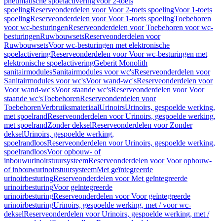
pneumatische spoelactivering
Voor 2-toets
spoeling
Reserveonderdelen voor Voor 2-toets spoeling
Voor 1-toets
spoeling
Reserveonderdelen voor Voor 1-toets spoeling
Toebehoren
voor wc-besturingen
Reserveonderdelen voor Toebehoren voor wc-
besturingen
Ruwbouwsets
Reserveonderdelen voor
Ruwbouwsets
Voor wc-besturingen met elektronische
spoelactivering
Reserveonderdelen voor Voor wc-besturingen met
elektronische spoelactivering
Geberit Monolith
sanitairmodules
Sanitairmodules voor wc's
Reserveonderdelen voor
Sanitairmodules voor wc's
Voor wand-wc's
Reserveonderdelen voor
Voor wand-wc's
Voor staande wc's
Reserveonderdelen voor Voor
staande wc's
Toebehoren
Reserveonderdelen voor
Toebehoren
Verbruiksmateriaal
Urinoirs
Urinoirs, gespoelde werking,
met spoelrand
Reserveonderdelen voor Urinoirs, gespoelde werking,
met spoelrand
Zonder deksel
Reserveonderdelen voor Zonder
deksel
Urinoirs, gespoelde werking,
spoelrandloos
Reserveonderdelen voor Urinoirs, gespoelde werking,
spoelrandloos
Voor opbouw- of
inbouwurinoirstuursysteem
Reserveonderdelen voor Voor opbouw-
of inbouwurinoirstuursysteem
Met geïntegreerde
urinoirbesturing
Reserveonderdelen voor Met geïntegreerde
urinoirbesturing
Voor geïntegreerde
urinoirbesturing
Reserveonderdelen voor Voor geïntegreerde
urinoirbesturing
Urinoirs, gespoelde werking, met / voor wc-
deksel
Reserveonderdelen voor Urinoirs, gespoelde werking, met /