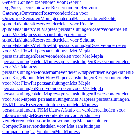
Geberit Connect toebehoren voor Geberit
hygiënesysteem
Gateways
Reserveonderdelen voor
Gateways
Omvormer
Reserveonderdelen voor
Omvormer
Sensoren
Montagemateriaal
Basisarmaturen
Rechte
spindelafsluiters
Reserveonderdelen voor Rechte
spindelafsluiters
Met Mapress persaansluitingen
Reserveonderdelen
voor Met Mapress persaansluitingen
Schuine
spindelafsluiters
Reserveonderdelen voor Schuine
spindelafsluiters
Met FlowFit persaansluitingen
Reserveonderdelen
voor Met FlowFit persaansluitingen
Met Mepla
persaansluitingen
Reserveonderdelen voor Met Mepla
persaansluitingen
Met Mapress persaansluitingen
Reserveonderdelen
voor Met Mapress
persaansluitingen
Monsternameventielen
Aftapventielen
Kogelkranen
R
voor Kogelkranen
Met FlowFit persaansluitingen
Reserveonderdelen
voor Met FlowFit persaansluitingen
Met Mepla
persaansluitingen
Reserveonderdelen voor Met Mepla
persaansluitingen
Met Mapress persaansluitingen
Reserveonderdelen
voor Met Mapress persaansluitingen
Met Mapress persaansluitingen,
FKM blauw
Reserveonderdelen voor Met Mapress
persaansluitingen, FKM blauw
Afsluit- en verdelereenheden voor
inbouwmontage
Reserveonderdelen voor Afsluit- en
verdelereenheden voor inbouwmontage
Met aansluitingen
Compact
Reserveonderdelen voor Met aansluitingen
Compact
Terugslagventielen
Met Mapress