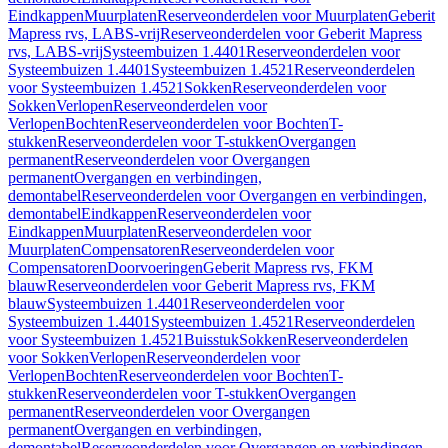
Eindkappen
Muurplaten
Reserveonderdelen voor Muurplaten
Geberit
Mapress rvs, LABS-vrij
Reserveonderdelen voor Geberit Mapress
rvs, LABS-vrij
Systeembuizen 1.4401
Reserveonderdelen voor
Systeembuizen 1.4401
Systeembuizen 1.4521
Reserveonderdelen
voor Systeembuizen 1.4521
Sokken
Reserveonderdelen voor
Sokken
Verlopen
Reserveonderdelen voor
Verlopen
Bochten
Reserveonderdelen voor Bochten
T-
stukken
Reserveonderdelen voor T-stukken
Overgangen
permanent
Reserveonderdelen voor Overgangen
permanent
Overgangen en verbindingen,
demontabel
Reserveonderdelen voor Overgangen en verbindingen,
demontabel
Eindkappen
Reserveonderdelen voor
Eindkappen
Muurplaten
Reserveonderdelen voor
Muurplaten
Compensatoren
Reserveonderdelen voor
Compensatoren
Doorvoeringen
Geberit Mapress rvs, FKM
blauw
Reserveonderdelen voor Geberit Mapress rvs, FKM
blauw
Systeembuizen 1.4401
Reserveonderdelen voor
Systeembuizen 1.4401
Systeembuizen 1.4521
Reserveonderdelen
voor Systeembuizen 1.4521
Buisstuk
Sokken
Reserveonderdelen
voor Sokken
Verlopen
Reserveonderdelen voor
Verlopen
Bochten
Reserveonderdelen voor Bochten
T-
stukken
Reserveonderdelen voor T-stukken
Overgangen
permanent
Reserveonderdelen voor Overgangen
permanent
Overgangen en verbindingen,
demontabel
Reserveonderdelen voor Overgangen en verbindingen,