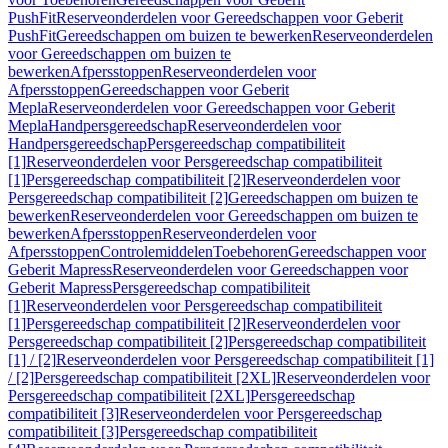
PushFit
Reserveonderdelen voor Gereedschappen voor Geberit
PushFit
Gereedschappen om buizen te bewerken
Reserveonderdelen
voor Gereedschappen om buizen te
bewerken
Afpersstoppen
Reserveonderdelen voor
Afpersstoppen
Gereedschappen voor Geberit
Mepla
Reserveonderdelen voor Gereedschappen voor Geberit
Mepla
Handpersgereedschap
Reserveonderdelen voor
Handpersgereedschap
Persgereedschap compatibiliteit
[1]
Reserveonderdelen voor Persgereedschap compatibiliteit
[1]
Persgereedschap compatibiliteit [2]
Reserveonderdelen voor
Persgereedschap compatibiliteit [2]
Gereedschappen om buizen te
bewerken
Reserveonderdelen voor Gereedschappen om buizen te
bewerken
Afpersstoppen
Reserveonderdelen voor
Afpersstoppen
Controlemiddelen
Toebehoren
Gereedschappen voor
Geberit Mapress
Reserveonderdelen voor Gereedschappen voor
Geberit Mapress
Persgereedschap compatibiliteit
[1]
Reserveonderdelen voor Persgereedschap compatibiliteit
[1]
Persgereedschap compatibiliteit [2]
Reserveonderdelen voor
Persgereedschap compatibiliteit [2]
Persgereedschap compatibiliteit
[1] / [2]
Reserveonderdelen voor Persgereedschap compatibiliteit [1]
/ [2]
Persgereedschap compatibiliteit [2XL]
Reserveonderdelen voor
Persgereedschap compatibiliteit [2XL]
Persgereedschap
compatibiliteit [3]
Reserveonderdelen voor Persgereedschap
compatibiliteit [3]
Persgereedschap compatibiliteit