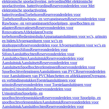
elektronische spoelactivering, netvoeding
Met elektronische
spoelactivering, batterijvoeding
Reserveonderdelen voor Met
elektronische spoelactivering,
batterijvoeding
Toebehoren
Reserveonderdelen voor
Toebehoren
Ruwbouw- en vervangingssets
Reserveonderdelen voor
Ruwbouw- en vervangingssets
Spoelpijpen, spoelbochten en
adapters
Renovatiesets
Reserveonderdelen voor
Renovatiesets
Afdekplaten
Overig
toebehoren
Bedieningshulp
Apparaataansluitingen voor wc's, urinoirs
en bidets
Afvoergarnituren voor wc's en
slophoppers
Reserveonderdelen voor Afvoergarnituren voor wc's en
slophoppers
Sifons
Reserveonderdelen voor
Sifons
Aansluitbochten
Reserveonderdelen voor
Aansluitbochten
Aansluitstuk
Reserveonderdelen voor
Aansluitstuk
Aansluitsets
Reserveonderdelen voor
Aansluitsets
Spoelbochtverlengingen
Reserveonderdelen voor
Spoelbochtverlengingen
Aansluitingen van PVC
Reserveonderdelen
voor Aansluitingen van PVC
Manchetten en afdekkappen
Overgang-
en verbindingsstukken
Toestelaansluitingen voor
urinoirs
Reserveonderdelen voor Toestelaansluitingen voor
urinoirs
Urinoirsifons
Reserveonderdelen voor
Urinoirsifons
Spoelpijp- en
spoelbochtverlengstukken
Reserveonderdelen voor Spoelpijp- en
spoelbochtverlengstukken
Aansluitstuk
Reserveonderdelen voor
Aansluitstuk
Aansluitbochten
Reserveonderdelen voor