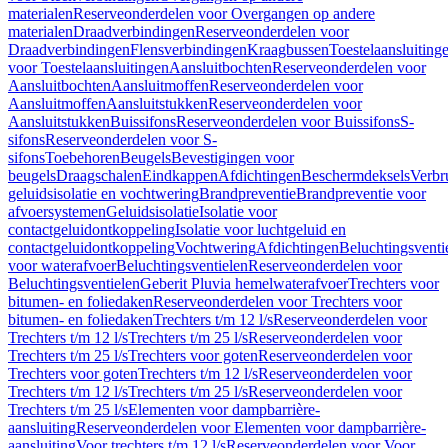
materialen
Reserveonderdelen voor Overgangen op andere
materialen
Draadverbindingen
Reserveonderdelen voor
Draadverbindingen
Flensverbindingen
Kraagbussen
Toestelaansluiting
voor Toestelaansluitingen
Aansluitbochten
Reserveonderdelen voor
Aansluitbochten
Aansluitmoffen
Reserveonderdelen voor
Aansluitmoffen
Aansluitstukken
Reserveonderdelen voor
Aansluitstukken
Buissifons
Reserveonderdelen voor Buissifons
S-
sifons
Reserveonderdelen voor S-
sifons
Toebehoren
Beugels
Bevestigingen voor
beugels
Draagschalen
Eindkappen
Afdichtingen
Beschermdeksels
Verbr
geluidsisolatie en vochtwering
Brandpreventie
Brandpreventie voor
afvoersystemen
Geluidsisolatie
Isolatie voor
contactgeluidontkoppeling
Isolatie voor luchtgeluid en
contactgeluidontkoppeling
Vochtwering
Afdichtingen
Beluchtingsventi
voor waterafvoer
Beluchtingsventielen
Reserveonderdelen voor
Beluchtingsventielen
Geberit Pluvia hemelwaterafvoer
Trechters voor
bitumen- en foliedaken
Reserveonderdelen voor Trechters voor
bitumen- en foliedaken
Trechters t/m 12 l/s
Reserveonderdelen voor
Trechters t/m 12 l/s
Trechters t/m 25 l/s
Reserveonderdelen voor
Trechters t/m 25 l/s
Trechters voor goten
Reserveonderdelen voor
Trechters voor goten
Trechters t/m 12 l/s
Reserveonderdelen voor
Trechters t/m 12 l/s
Trechters t/m 25 l/s
Reserveonderdelen voor
Trechters t/m 25 l/s
Elementen voor dampbarrière-
aansluiting
Reserveonderdelen voor Elementen voor dampbarrière-
aansluiting
Voor trechters t/m 12 l/s
Reserveonderdelen voor Voor