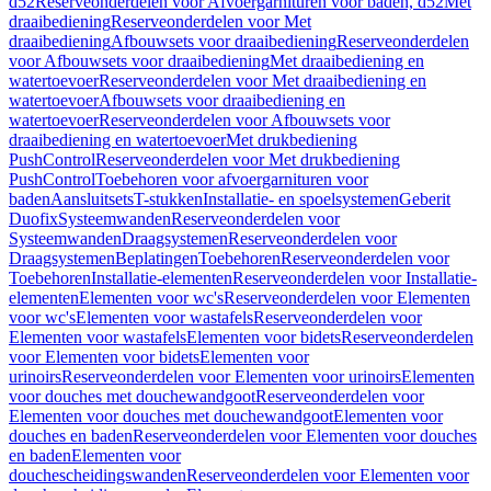
d52
Reserveonderdelen voor Afvoergarnituren voor baden, d52
Met
draaibediening
Reserveonderdelen voor Met
draaibediening
Afbouwsets voor draaibediening
Reserveonderdelen
voor Afbouwsets voor draaibediening
Met draaibediening en
watertoevoer
Reserveonderdelen voor Met draaibediening en
watertoevoer
Afbouwsets voor draaibediening en
watertoevoer
Reserveonderdelen voor Afbouwsets voor
draaibediening en watertoevoer
Met drukbediening
PushControl
Reserveonderdelen voor Met drukbediening
PushControl
Toebehoren voor afvoergarnituren voor
baden
Aansluitsets
T-stukken
Installatie- en spoelsystemen
Geberit
Duofix
Systeemwanden
Reserveonderdelen voor
Systeemwanden
Draagsystemen
Reserveonderdelen voor
Draagsystemen
Beplatingen
Toebehoren
Reserveonderdelen voor
Toebehoren
Installatie-elementen
Reserveonderdelen voor Installatie-
elementen
Elementen voor wc's
Reserveonderdelen voor Elementen
voor wc's
Elementen voor wastafels
Reserveonderdelen voor
Elementen voor wastafels
Elementen voor bidets
Reserveonderdelen
voor Elementen voor bidets
Elementen voor
urinoirs
Reserveonderdelen voor Elementen voor urinoirs
Elementen
voor douches met douchewandgoot
Reserveonderdelen voor
Elementen voor douches met douchewandgoot
Elementen voor
douches en baden
Reserveonderdelen voor Elementen voor douches
en baden
Elementen voor
douchescheidingswanden
Reserveonderdelen voor Elementen voor