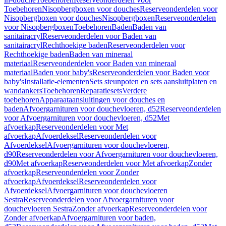
Toebehoren
Nisopbergboxen voor douches
Reserveonderdelen voor
Nisopbergboxen voor douches
Nisopbergboxen
Reserveonderdelen
voor Nisopbergboxen
Toebehoren
Baden
Baden van
sanitairacryl
Reserveonderdelen voor Baden van
sanitairacryl
Rechthoekige baden
Reserveonderdelen voor
Rechthoekige baden
Baden van mineraal
materiaal
Reserveonderdelen voor Baden van mineraal
materiaal
Baden voor baby's
Reserveonderdelen voor Baden voor
baby's
Installatie-elementen
Sets steunpoten en sets aansluitplaten en
wandankers
Toebehoren
Reparatiesets
Verdere
toebehoren
Apparaataansluitingen voor douches en
baden
Afvoergarnituren voor douchevloeren, d52
Reserveonderdelen
voor Afvoergarnituren voor douchevloeren, d52
Met
afvoerkap
Reserveonderdelen voor Met
afvoerkap
Afvoerdeksel
Reserveonderdelen voor
Afvoerdeksel
Afvoergarnituren voor douchevloeren,
d90
Reserveonderdelen voor Afvoergarnituren voor douchevloeren,
d90
Met afvoerkap
Reserveonderdelen voor Met afvoerkap
Zonder
afvoerkap
Reserveonderdelen voor Zonder
afvoerkap
Afvoerdeksel
Reserveonderdelen voor
Afvoerdeksel
Afvoergarnituren voor douchevloeren
Sestra
Reserveonderdelen voor Afvoergarnituren voor
douchevloeren Sestra
Zonder afvoerkap
Reserveonderdelen voor
Zonder afvoerkap
Afvoergarnituren voor baden,