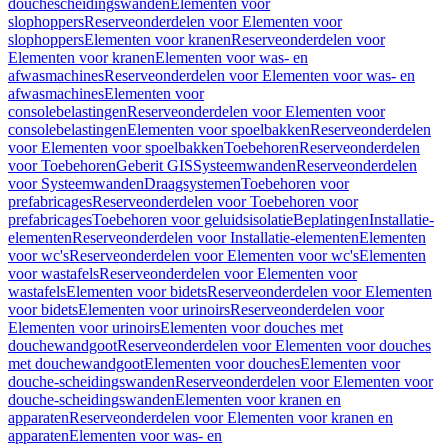
douchescheidingswanden
Elementen voor
slophoppers
Reserveonderdelen voor Elementen voor
slophoppers
Elementen voor kranen
Reserveonderdelen voor
Elementen voor kranen
Elementen voor was- en
afwasmachines
Reserveonderdelen voor Elementen voor was- en
afwasmachines
Elementen voor
consolebelastingen
Reserveonderdelen voor Elementen voor
consolebelastingen
Elementen voor spoelbakken
Reserveonderdelen
voor Elementen voor spoelbakken
Toebehoren
Reserveonderdelen
voor Toebehoren
Geberit GIS
Systeemwanden
Reserveonderdelen
voor Systeemwanden
Draagsystemen
Toebehoren voor
prefabricages
Reserveonderdelen voor Toebehoren voor
prefabricages
Toebehoren voor geluidsisolatie
Beplatingen
Installatie-
elementen
Reserveonderdelen voor Installatie-elementen
Elementen
voor wc's
Reserveonderdelen voor Elementen voor wc's
Elementen
voor wastafels
Reserveonderdelen voor Elementen voor
wastafels
Elementen voor bidets
Reserveonderdelen voor Elementen
voor bidets
Elementen voor urinoirs
Reserveonderdelen voor
Elementen voor urinoirs
Elementen voor douches met
douchewandgoot
Reserveonderdelen voor Elementen voor douches
met douchewandgoot
Elementen voor douches
Elementen voor
douche-scheidingswanden
Reserveonderdelen voor Elementen voor
douche-scheidingswanden
Elementen voor kranen en
apparaten
Reserveonderdelen voor Elementen voor kranen en
apparaten
Elementen voor was- en