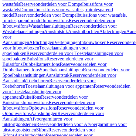
wastafels
Reserveonderdelen voor Dompelbuissifons voor
wastafels
Dompelbuissifons voor wastafels, ruimtesparend
model
Reserveonderdelen voor Dompelbuissifons voor wastafels,
ruimtesparend model
Inbouwsifons
Reserveonderdelen voor
Inbouwsifons
Wastafelaansluitingen
Reserveonderdelen voor
Wastafelaansluitingen
Aansluitstuk
Aansluitbochten
Abdeckungen
Aans
voor
Aansluitingen
Afdichtingen
Verlengingen
Inbouwboxen
Reserveonderd
voor Inbouwboxen
Toestelaansluitingen voor
spoelbakken
Reserveonderdelen voor Toestelaansluitingen voor
spoelbakken
Buissifons
Reserveonderdelen voor
Buissifons
Dubbelkamersifons
Reserveonderdelen voor
Dubbelkamersifons
Spoelbakaansluitingen
Reserveonderdelen voor
Spoelbakaansluitingen
Aansluitstuk
Reserveonderdelen voor
Aansluitstuk
Toebehoren
Reserveonderdelen voor
Toebehoren
Toestelaansluitingen voor apparaten
Reserveonderdelen
voor Toestelaansluitingen voor
apparaten
Buissifons
Reserveonderdelen voor
Buissifons
Inbouwsifons
Reserveonderdelen voor
Inbouwsifons
Opbouwsifons
Reserveonderdelen voor
Opbouwsifons
Aansluitingen
Reserveonderdelen voor
Aansluitingen
Afvoergarnituren voor
uitstortgootstenen
Reserveonderdelen voor Afvoergarnituren voor
uitstortgootstenen
Sifons
Reserveonderdelen voor
Sifons
Aansluitbochten
Reserveonderdelen voor