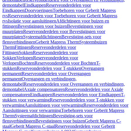
demontabel
Eindkappen
Reserveonderdelen voor
Eindkappen
Doorvoeringen
Toebehoren voor Geberit Mapress
rvs
Reserveonderdelen voor Toebehoren voor Geberit Mapress
rvs
Isolatie voor aansluitingen
Afdichtingen voor buizen en
fittingen
Bevestigingen voor buizen
Bevestigingen voor
muurplaten
Reserveonderdelen voor Bevestigingen voor
muurplaten
Systeemafdichtingen
Bevestiging-sets voor
flensverbindingen
Geberit Mapress Therm
Systeembuizen
Therm
Fittingen
Reserveonderdelen voor
Fittingen
Sokken
Reserveonderdelen voor
Sokken
Verlopen
Reserveonderdelen voor
Verlopen
Bochten
Reserveonderdelen voor Bochten
T-
stukken
Reserveonderdelen voor T-stukken
Overgangen
permanent
Reserveonderdelen voor Overgangen
permanent
Overgangen en verbindingen,
demontabel
Reserveonderdelen voor Overgangen en verbindingen,
demontabel
Axiale compensatoren
Reserveonderdelen voor Axiale
compensatoren
Eindkappen
Reserveonderdelen voor Eindkappen
T-
stukken voor verwarming
Reserveonderdelen voor T-stukken voor
verwarming
Aansluitingen voor verwarming
Reserveonderdelen voor
Aansluitingen voor verwarming
Toebehoren voor Geberit Mapress
Therm
Systeemafdichtingen
Bevestiging-sets voor
flensverbindingen
Bevestigingen voor buizen
Geberit Mapress C-
staal
Geberit Mapress C-staal
Reserveonderdelen voor Geberit