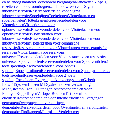
en halfhoog hangend
Toebehoren
Overgangen
Manchetten
Nippels,
rozetten en doorstroombegrenzers
Inbouwreservoirs
Sigma
inbouwreservoirs
Reserveonderdelen voor Sigma
inbouwreservoirs
Spoelpijpen
Toebehoren
Vlotterkranen en
spoelventielen
Vlotterkranen
Reserveonderdelen voor
Vlotterkranen
Vlotterkranen voor
opbouwreservoirs
Reserveonderdelen voor Vlotterkranen voor
opbouwreservoirs
Vlotterkranen voor
inbouwreservoirs
Reserveonderdelen voor Vlotterkranen voor
inbouwreservoirs
Vlotterkranen voor ceramische
reservoirs
Reserveonderdelen voor Vlotterkranen voor ceramische
reservoirs
Vlotterkranen voor reservoirs
universeel
Reserveonderdelen voor Vlotterkranen voor reservoirs
universeel
Spoelventielen
Reserveonderdelen voor Spoelventielen
2-
toets spoeling
Reserveonderdelen voor 2-toets
spoeling
Spoelgarnituren
Reserveonderdelen voor Spoelgarnituren
2-
toets spoeling
Reserveonderdelen voor 2-toets
spoeling
Toebehoren
Overgangen
Aanvoersystemen
Geberit
FlowFit
Systeembuizen ML
Systeembuizen verwarming
ML
Systeembuizen SL
Fittingen
Reserveonderdelen voor
Fittingen
Koppelingen
Verlopen
Bochten
T-stukken
Interne
circulatie
Reserveonderdelen voor Interne circulatie
Overgangen
permanent
Overgangen en verbindingen,
demontabel
Reserveonderdelen voor Overgangen en verbindingen,
demontabel
Eindkappen
Muurplaten
Verdeler met