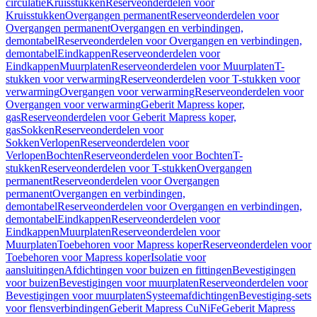
circulatie
Kruisstukken
Reserveonderdelen voor
Kruisstukken
Overgangen permanent
Reserveonderdelen voor
Overgangen permanent
Overgangen en verbindingen,
demontabel
Reserveonderdelen voor Overgangen en verbindingen,
demontabel
Eindkappen
Reserveonderdelen voor
Eindkappen
Muurplaten
Reserveonderdelen voor Muurplaten
T-
stukken voor verwarming
Reserveonderdelen voor T-stukken voor
verwarming
Overgangen voor verwarming
Reserveonderdelen voor
Overgangen voor verwarming
Geberit Mapress koper,
gas
Reserveonderdelen voor Geberit Mapress koper,
gas
Sokken
Reserveonderdelen voor
Sokken
Verlopen
Reserveonderdelen voor
Verlopen
Bochten
Reserveonderdelen voor Bochten
T-
stukken
Reserveonderdelen voor T-stukken
Overgangen
permanent
Reserveonderdelen voor Overgangen
permanent
Overgangen en verbindingen,
demontabel
Reserveonderdelen voor Overgangen en verbindingen,
demontabel
Eindkappen
Reserveonderdelen voor
Eindkappen
Muurplaten
Reserveonderdelen voor
Muurplaten
Toebehoren voor Mapress koper
Reserveonderdelen voor
Toebehoren voor Mapress koper
Isolatie voor
aansluitingen
Afdichtingen voor buizen en fittingen
Bevestigingen
voor buizen
Bevestigingen voor muurplaten
Reserveonderdelen voor
Bevestigingen voor muurplaten
Systeemafdichtingen
Bevestiging-sets
voor flensverbindingen
Geberit Mapress CuNiFe
Geberit Mapress