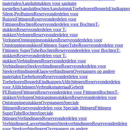
materialen
Aansluitstukken voor sanitaire
toestellen
Aansluitbochten
Aansluitstuk
Toebehoren
Beugels
Eindkappe
Silent-Pro
Buizen
Reserveonderdelen voor
Buizen
Fittingen
Reserveonderdelen voor
Fittingen
Bochten
Reserveonderdelen voor Bochten
T-
stukken
Reserveonderdelen voor T-
stukken
Verlopen
Reserveonderdelen voor
Verlopen
Ontstoppingsstukken
Reserveonderdelen voor
Ontstoppingsstukken
Fittingen SuperTube
Reserveonderdelen voor
Fittingen SuperTube
Bochten
Reserveonderdelen voor Bochten
T-
stukken
Reserveonderdelen voor T-
stukken
Verbindingen
Reserveonderdelen voor
Verbindingen
Steekverbindingen
Reserveonderdelen voor
Steekverbindingen
Klauwverbindingen
Overgangen op andere
materialen
Toebehoren
Reserveonderdelen voor
Toebehoren
Beugels
Eindkappen
Afdichtingen
Reserveonderdelen
voor Afdichtingen
Verbruiksmateriaal
Geberit
PE
Buizen
Fittingen
Reserveonderdelen voor Fittingen
Bochten
T-
stukken
Verlopen
Ontstoppingsstukken
Reserveonderdelen voor
Ontstoppingsstukken
Overgangen
Speciale
fittingen
Reserveonderdelen voor Speciale fittingen
Fittingen
SuperTube
Bochten
Speciale
fittingen
Verbindingen
Reserveonderdelen voor
Verbindingen
Lasverbindingen
Steekverbindingen
Reserveonderdelen
voor Steekverbindingen
Overgangen op andere