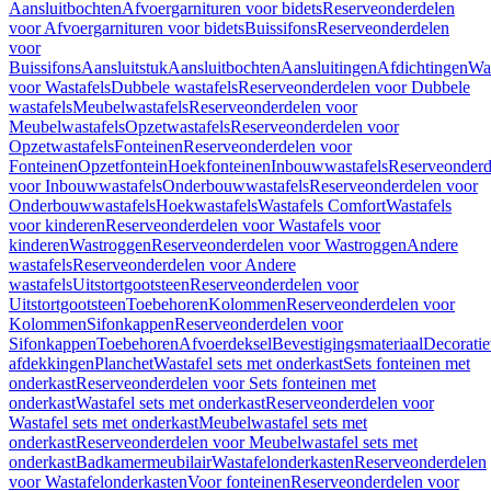
Aansluitbochten
Afvoergarnituren voor bidets
Reserveonderdelen
voor Afvoergarnituren voor bidets
Buissifons
Reserveonderdelen
voor
Buissifons
Aansluitstuk
Aansluitbochten
Aansluitingen
Afdichtingen
Was
voor Wastafels
Dubbele wastafels
Reserveonderdelen voor Dubbele
wastafels
Meubelwastafels
Reserveonderdelen voor
Meubelwastafels
Opzetwastafels
Reserveonderdelen voor
Opzetwastafels
Fonteinen
Reserveonderdelen voor
Fonteinen
Opzetfontein
Hoekfonteinen
Inbouwwastafels
Reserveonderd
voor Inbouwwastafels
Onderbouwwastafels
Reserveonderdelen voor
Onderbouwwastafels
Hoekwastafels
Wastafels Comfort
Wastafels
voor kinderen
Reserveonderdelen voor Wastafels voor
kinderen
Wastroggen
Reserveonderdelen voor Wastroggen
Andere
wastafels
Reserveonderdelen voor Andere
wastafels
Uitstortgootsteen
Reserveonderdelen voor
Uitstortgootsteen
Toebehoren
Kolommen
Reserveonderdelen voor
Kolommen
Sifonkappen
Reserveonderdelen voor
Sifonkappen
Toebehoren
Afvoerdeksel
Bevestigingsmateriaal
Decorati
afdekkingen
Planchet
Wastafel sets met onderkast
Sets fonteinen met
onderkast
Reserveonderdelen voor Sets fonteinen met
onderkast
Wastafel sets met onderkast
Reserveonderdelen voor
Wastafel sets met onderkast
Meubelwastafel sets met
onderkast
Reserveonderdelen voor Meubelwastafel sets met
onderkast
Badkamermeubilair
Wastafelonderkasten
Reserveonderdelen
voor Wastafelonderkasten
Voor fonteinen
Reserveonderdelen voor