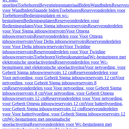
spoeling
Toebehoren
Bevestigingsmateriaal
Bidets
Wandbidets
Reserveo
voor Wandbidets
Staande bidets
Toebehoren
Reserveonderdelen voor
Toebehoren
Bedieningsplaten en wc-
besturingen
Bedieningsplaten
Reserveonderdelen voor
Bedieningsplaten
Voor Sigma inbouwreservoirs
Reserveonderdelen
voor Voor Sigma inbouwreservoirs
Voor Omega
inbouwreservoirs
Reserveonderdelen voor Voor Omega
inbouwreservoirs
Voor Delta inbouwreservoirs
Reserveonderdelen
voor Voor Delta inbouwreservoirs
Voor Twinline
inbouwreservoirs
Reserveonderdelen voor Voor Twinline
inbouwreservoirs
Toebehoren
Verbruiksmateriaal
Wc-besturingen met
elektronische spoelactivering
Reserveonderdelen voor Wc-
besturingen met elektronische spoelactivering
Voor netvoeding, voor
Geberit Sigma inbouwreservoirs 12 cm
Reserveonderdelen voor
Voor netvoeding, voor Geberit Sigma inbouwreservoirs 12 cm
Voor
netvoeding, voor Geberit Sigma inbouwreservoirs 8
cm
Reserveonderdelen voor Voor netvoeding, voor Geberit Sigma
inbouwreservoirs 8 cm
Voor netvoeding, voor Geberit Omega
inbouwreservoirs 12 cm
Reserveonderdelen voor Voor netvoeding,
voor Geberit Omega inbouwreservoirs 12 cm
Voor batterijvoeding,
voor Geberit Sigma inbouwreservoirs 12 cm
Reserveonderdelen
voor Voor batterijvoeding, voor Geberit Sigma inbouwreservoirs 12
cm
Wc-besturingen met pneumatische
spoelactivering
Reserveonderdelen voor Wc-besturingen met