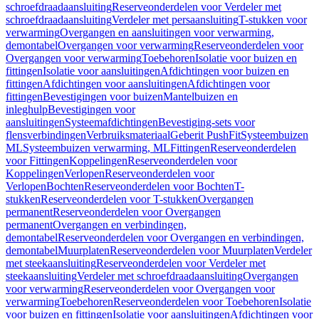
schroefdraadaansluiting
Reserveonderdelen voor Verdeler met
schroefdraadaansluiting
Verdeler met persaansluiting
T-stukken voor
verwarming
Overgangen en aansluitingen voor verwarming,
demontabel
Overgangen voor verwarming
Reserveonderdelen voor
Overgangen voor verwarming
Toebehoren
Isolatie voor buizen en
fittingen
Isolatie voor aansluitingen
Afdichtingen voor buizen en
fittingen
Afdichtingen voor aansluitingen
Afdichtingen voor
fittingen
Bevestigingen voor buizen
Mantelbuizen en
inleghulp
Bevestigingen voor
aansluitingen
Systeemafdichtingen
Bevestiging-sets voor
flensverbindingen
Verbruiksmateriaal
Geberit PushFit
Systeembuizen
ML
Systeembuizen verwarming, ML
Fittingen
Reserveonderdelen
voor Fittingen
Koppelingen
Reserveonderdelen voor
Koppelingen
Verlopen
Reserveonderdelen voor
Verlopen
Bochten
Reserveonderdelen voor Bochten
T-
stukken
Reserveonderdelen voor T-stukken
Overgangen
permanent
Reserveonderdelen voor Overgangen
permanent
Overgangen en verbindingen,
demontabel
Reserveonderdelen voor Overgangen en verbindingen,
demontabel
Muurplaten
Reserveonderdelen voor Muurplaten
Verdeler
met steekaansluiting
Reserveonderdelen voor Verdeler met
steekaansluiting
Verdeler met schroefdraadaansluiting
Overgangen
voor verwarming
Reserveonderdelen voor Overgangen voor
verwarming
Toebehoren
Reserveonderdelen voor Toebehoren
Isolatie
voor buizen en fittingen
Isolatie voor aansluitingen
Afdichtingen voor