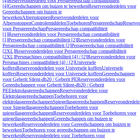
[4]
Reserveonderdelen voor Persgereedschap compatibiliteit
[4]
Gereedschappen om buizen te bewerken
Reserveonderdelen voor
Gereedschappen om buizen te
bewerken
Afpersstoppen
Reserveonderdelen voor
Afpersstoppen
Controlemiddelen
Toebehoren
Persgereedschap
Reserve
voor Persgereedschap
Persgereedschap compatibiliteit
[1]
Reserveonderdelen voor Persgereedschap compatibiliteit
[1]
Persgereedschap compatibiliteit [2]
Reserveonderdelen voor
Persgereedschap compatibiliteit [2]
Persgereedschap compatibiliteit
[2XL]
Reserveonderdelen voor Persgereedschap compatibiliteit
[2XL]
Persmachines compatibiliteit [4] / [2]
Reserveonderdelen voor
Persmachines compatibiliteit [4] / [2]
Universele
koffers
Reserveonderdelen voor Universele koffers
Universele
koffers
Reserveonderdelen voor Universele koffers
Gereedschappen
voor Geberit Silent-db20 / Geberit PE
Reserveonderdelen voor
Gereedschappen voor Geberit Silent-db20 / Geberit
PE
Elektrolasgereedschappen
Reserveonderdelen voor
Elektrolasgereedschappen
Toebehoren voor
elektrolasgereedschappen
Spiegellasgereedschappen
Reserveonderdele
voor Spiegellasgereedschappen
Toebehoren voor
spiegellasgereedschappen
Reserveonderdelen voor Toebehoren voor
spiegellasgereedschappen
Gereedschappen om buizen te
bewerken
Reserveonderdelen voor Gereedschappen om buizen te
bewerken
Toebehoren voor gereedschappen om buizen te
bewerken
Reserveonderdelen voor Toebehoren voor