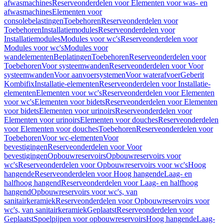
afwasmachines
Reserveonderdelen voor Elementen voor was- en
afwasmachines
Elementen voor
consolebelastingen
Toebehoren
Reserveonderdelen voor
Toebehoren
Installatiemodules
Reserveonderdelen voor
Installatiemodules
Modules voor wc's
Reserveonderdelen voor
Modules voor wc's
Modules voor
wandelementen
Beplatingen
Toebehoren
Reserveonderdelen voor
Toebehoren
Voor systeemwanden
Reserveonderdelen voor Voor
systeemwanden
Voor aanvoersystemen
Voor waterafvoer
Geberit
Kombifix
Installatie-elementen
Reserveonderdelen voor Installatie-
elementen
Elementen voor wc's
Reserveonderdelen voor Elementen
voor wc's
Elementen voor bidets
Reserveonderdelen voor Elementen
voor bidets
Elementen voor urinoirs
Reserveonderdelen voor
Elementen voor urinoirs
Elementen voor douches
Reserveonderdelen
voor Elementen voor douches
Toebehoren
Reserveonderdelen voor
Toebehoren
Voor wc-elementen
Voor
bevestigingen
Reserveonderdelen voor Voor
bevestigingen
Opbouwreservoirs
Opbouwreservoirs voor
wc's
Reserveonderdelen voor Opbouwreservoirs voor wc's
Hoog
hangende
Reserveonderdelen voor Hoog hangende
Laag- en
halfhoog hangend
Reserveonderdelen voor Laag- en halfhoog
hangend
Opbouwreservoirs voor wc's, van
sanitairkeramiek
Reserveonderdelen voor Opbouwreservoirs voor
wc's, van sanitairkeramiek
Geplaatst
Reserveonderdelen voor
Geplaatst
Spoelpijpen voor opbouwreservoirs
Hoog hangende
Laag-