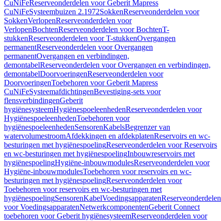
CuNiFe
Reserveonderdelen voor Geberit Mapress
CuNiFe
Systeembuizen 2.1972
Sokken
Reserveonderdelen voor
Sokken
Verlopen
Reserveonderdelen voor
Verlopen
Bochten
Reserveonderdelen voor Bochten
T-
stukken
Reserveonderdelen voor T-stukken
Overgangen
permanent
Reserveonderdelen voor Overgangen
permanent
Overgangen en verbindingen,
demontabel
Reserveonderdelen voor Overgangen en verbindingen,
demontabel
Doorvoeringen
Reserveonderdelen voor
Doorvoeringen
Toebehoren voor Geberit Mapress
CuNiFe
Systeemafdichtingen
Bevestiging-sets voor
flensverbindingen
Geberit
hygiënesysteem
Hygiënespoeleenheden
Reserveonderdelen voor
Hygiënespoeleenheden
Toebehoren voor
hygiënespoeleenheden
Sensoren
Kabels
Begrenzer van
watervolumestroom
Afdekkingen en afdekplaten
Reservoirs en wc-
besturingen met hygiënespoeling
Reserveonderdelen voor Reservoirs
en wc-besturingen met hygiënespoeling
Inbouwreservoirs met
hygiënespoeling
Hygiëne-inbouwmodules
Reserveonderdelen voor
Hygiëne-inbouwmodules
Toebehoren voor reservoirs en wc-
besturingen met hygiënespoeling
Reserveonderdelen voor
Toebehoren voor reservoirs en wc-besturingen met
hygiënespoeling
Sensoren
Kabel
Voedingsapparaten
Reserveonderdelen
voor Voedingsapparaten
Netwerkcomponenten
Geberit Connect
toebehoren voor Geberit hygiënesysteem
Reserveonderdelen voor