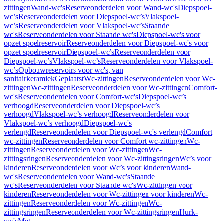
zittingen
Wand-wc's
Reserveonderdelen voor Wand-wc's
Diepspoel-
wc’s
Reserveonderdelen voor Diepspoel-wc’s
Vlakspoel-
wc’s
Reserveonderdelen voor Vlakspoel-wc’s
Staande
wc's
Reserveonderdelen voor Staande wc's
Diepspoel-wc's voor
opzet spoelreservoir
Reserveonderdelen voor Diepspoel-wc's voor
opzet spoelreservoir
Diepspoel-wc’s
Reserveonderdelen voor
Diepspoel-wc’s
Vlakspoel-wc’s
Reserveonderdelen voor Vlakspoel-
wc’s
Opbouwreservoirs voor wc's, van
sanitairkeramiek
Geplaatst
Wc-zittingen
Reserveonderdelen voor Wc-
zittingen
Wc-zittingen
Reserveonderdelen voor Wc-zittingen
Comfort-
wc's
Reserveonderdelen voor Comfort-wc's
Diepspoel-wc’s
verhoogd
Reserveonderdelen voor Diepspoel-wc’s
verhoogd
Vlakspoel-wc’s verhoogd
Reserveonderdelen voor
Vlakspoel-wc’s verhoogd
Diepspoel-wc's
verlengd
Reserveonderdelen voor Diepspoel-wc's verlengd
Comfort
wc-zittingen
Reserveonderdelen voor Comfort wc-zittingen
Wc-
zittingen
Reserveonderdelen voor Wc-zittingen
Wc-
zittingsringen
Reserveonderdelen voor Wc-zittingsringen
Wc’s voor
kinderen
Reserveonderdelen voor Wc’s voor kinderen
Wand-
wc's
Reserveonderdelen voor Wand-wc's
Staande
wc's
Reserveonderdelen voor Staande wc's
Wc-zittingen voor
kinderen
Reserveonderdelen voor Wc-zittingen voor kinderen
Wc-
zittingen
Reserveonderdelen voor Wc-zittingen
Wc-
zittingsringen
Reserveonderdelen voor Wc-zittingsringen
Hurk-
wc's
Met