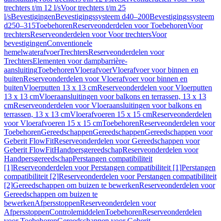
trechters t/m 12 l/s
Voor trechters t/m 25
l/s
Bevestigingen
Bevestigingssysteem d40–200
Bevestigingssysteem
d250–315
Toebehoren
Reserveonderdelen voor Toebehoren
Voor
trechters
Reserveonderdelen voor Voor trechters
Voor
bevestigingen
Conventionele
hemelwaterafvoer
Trechters
Reserveonderdelen voor
Trechters
Elementen voor dampbarrière-
aansluiting
Toebehoren
Vloerafvoer
Vloerafvoer voor binnen en
buiten
Reserveonderdelen voor Vloerafvoer voor binnen en
buiten
Vloerputten 13 x 13 cm
Reserveonderdelen voor Vloerputten
13 x 13 cm
Vloeraansluitingen voor balkons en terrassen, 13 x 13
cm
Reserveonderdelen voor Vloeraansluitingen voor balkons en
terrassen, 13 x 13 cm
Vloerafvoeren 15 x 15 cm
Reserveonderdelen
voor Vloerafvoeren 15 x 15 cm
Toebehoren
Reserveonderdelen voor
Toebehoren
Gereedschappen
Gereedschappen
Gereedschappen voor
Geberit FlowFit
Reserveonderdelen voor Gereedschappen voor
Geberit FlowFit
Handpersgereedschap
Reserveonderdelen voor
Handpersgereedschap
Perstangen compatibiliteit
[1]
Reserveonderdelen voor Perstangen compatibiliteit [1]
Perstangen
compatibiliteit [2]
Reserveonderdelen voor Perstangen compatibiliteit
[2]
Gereedschappen om buizen te bewerken
Reserveonderdelen voor
Gereedschappen om buizen te
bewerken
Afpersstoppen
Reserveonderdelen voor
Afpersstoppen
Controlemiddelen
Toebehoren
Reserveonderdelen
voor Toebehoren
Gereedschappen voor Geberit