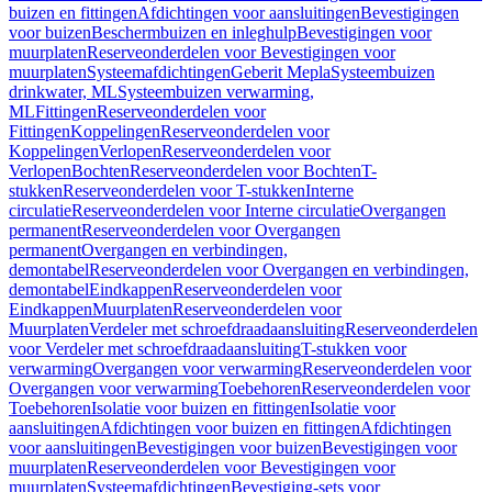
buizen en fittingen
Afdichtingen voor aansluitingen
Bevestigingen
voor buizen
Beschermbuizen en inleghulp
Bevestigingen voor
muurplaten
Reserveonderdelen voor Bevestigingen voor
muurplaten
Systeemafdichtingen
Geberit Mepla
Systeembuizen
drinkwater, ML
Systeembuizen verwarming,
ML
Fittingen
Reserveonderdelen voor
Fittingen
Koppelingen
Reserveonderdelen voor
Koppelingen
Verlopen
Reserveonderdelen voor
Verlopen
Bochten
Reserveonderdelen voor Bochten
T-
stukken
Reserveonderdelen voor T-stukken
Interne
circulatie
Reserveonderdelen voor Interne circulatie
Overgangen
permanent
Reserveonderdelen voor Overgangen
permanent
Overgangen en verbindingen,
demontabel
Reserveonderdelen voor Overgangen en verbindingen,
demontabel
Eindkappen
Reserveonderdelen voor
Eindkappen
Muurplaten
Reserveonderdelen voor
Muurplaten
Verdeler met schroefdraadaansluiting
Reserveonderdelen
voor Verdeler met schroefdraadaansluiting
T-stukken voor
verwarming
Overgangen voor verwarming
Reserveonderdelen voor
Overgangen voor verwarming
Toebehoren
Reserveonderdelen voor
Toebehoren
Isolatie voor buizen en fittingen
Isolatie voor
aansluitingen
Afdichtingen voor buizen en fittingen
Afdichtingen
voor aansluitingen
Bevestigingen voor buizen
Bevestigingen voor
muurplaten
Reserveonderdelen voor Bevestigingen voor
muurplaten
Systeemafdichtingen
Bevestiging-sets voor