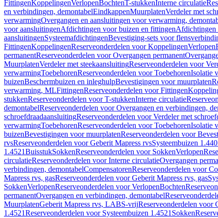
Fittingen
Koppelingen
Verlopen
Bochten
T-stukken
Interne circulatie
Res
en verbindingen, demontabel
Eindkappen
Muurplaten
Verdeler met sch
verwarming
Overgangen en aansluitingen voor verwarming, demonta
voor aansluitingen
Afdichtingen voor buizen en fittingen
Afdichtingen 
aansluitingen
Systeemafdichtingen
Bevestiging-sets voor flensverbind
Fittingen
Koppelingen
Reserveonderdelen voor Koppelingen
Verlopen
permanent
Reserveonderdelen voor Overgangen permanent
Overgange
Muurplaten
Verdeler met steekaansluiting
Reserveonderdelen voor Verd
verwarming
Toebehoren
Reserveonderdelen voor Toebehoren
Isolatie 
buizen
Beschermbuizen en inleghulp
Bevestigingen voor muurplaten
R
verwarming, ML
Fittingen
Reserveonderdelen voor Fittingen
Koppelin
stukken
Reserveonderdelen voor T-stukken
Interne circulatie
Reserveond
demontabel
Reserveonderdelen voor Overgangen en verbindingen, d
schroefdraadaansluiting
Reserveonderdelen voor Verdeler met schroef
verwarming
Toebehoren
Reserveonderdelen voor Toebehoren
Isolatie 
buizen
Bevestigingen voor muurplaten
Reserveonderdelen voor Bevest
rvs
Reserveonderdelen voor Geberit Mapress rvs
Systeembuizen 1.440
1.4521
Buisstuk
Sokken
Reserveonderdelen voor Sokken
Verlopen
Rese
circulatie
Reserveonderdelen voor Interne circulatie
Overgangen perma
verbindingen, demontabel
Compensatoren
Reserveonderdelen voor C
Mapress rvs, gas
Reserveonderdelen voor Geberit Mapress rvs, gas
Sy
Sokken
Verlopen
Reserveonderdelen voor Verlopen
Bochten
Reserveon
permanent
Overgangen en verbindingen, demontabel
Reserveonderdel
Muurplaten
Geberit Mapress rvs, LABS-vrij
Reserveonderdelen voor G
1.4521
Reserveonderdelen voor Systeembuizen 1.4521
Sokken
Reserv