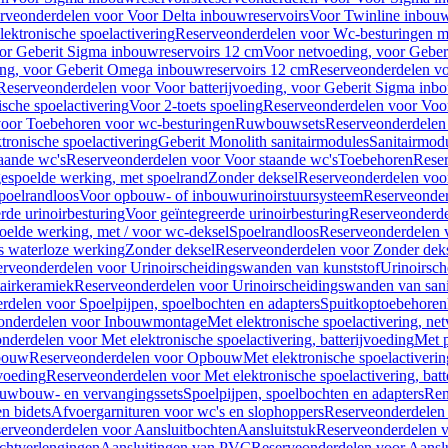
rveonderdelen voor Voor Delta inbouwreservoirs
Voor Twinline inbouw
ektronische spoelactivering
Reserveonderdelen voor Wc-besturingen met
or Geberit Sigma inbouwreservoirs 12 cm
Voor netvoeding, voor Geber
ng, voor Geberit Omega inbouwreservoirs 12 cm
Reserveonderdelen vo
Reserveonderdelen voor Voor batterijvoeding, voor Geberit Sigma inb
sche spoelactivering
Voor 2-toets spoeling
Reserveonderdelen voor Voor
oor Toebehoren voor wc-besturingen
Ruwbouwsets
Reserveonderdele
ronische spoelactivering
Geberit Monolith sanitairmodules
Sanitairmod
aande wc's
Reserveonderdelen voor Voor staande wc's
Toebehoren
Rese
gespoelde werking, met spoelrand
Zonder deksel
Reserveonderdelen voo
poelrandloos
Voor opbouw- of inbouwurinoirstuursysteem
Reserveonder
de urinoirbesturing
Voor geïntegreerde urinoirbesturing
Reserveonderdel
oelde werking, met / voor wc-deksel
Spoelrandloos
Reserveonderdelen 
s waterloze werking
Zonder deksel
Reserveonderdelen voor Zonder dek
rveonderdelen voor Urinoirscheidingswanden van kunststof
Urinoirsc
airkeramiek
Reserveonderdelen voor Urinoirscheidingswanden van sani
rdelen voor Spoelpijpen, spoelbochten en adapters
Spuitkoptoebehoren
onderdelen voor Inbouwmontage
Met elektronische spoelactivering, ne
nderdelen voor Met elektronische spoelactivering, batterijvoeding
Met p
bouw
Reserveonderdelen voor Opbouw
Met elektronische spoelactiveri
jvoeding
Reserveonderdelen voor Met elektronische spoelactivering, batt
uwbouw- en vervangingssets
Spoelpijpen, spoelbochten en adapters
Ren
en bidets
Afvoergarnituren voor wc's en slophoppers
Reserveonderdelen 
erveonderdelen voor Aansluitbochten
Aansluitstuk
Reserveonderdelen v
chtverlengingen
Aansluitingen van PVC
Reserveonderdelen voor Aansl