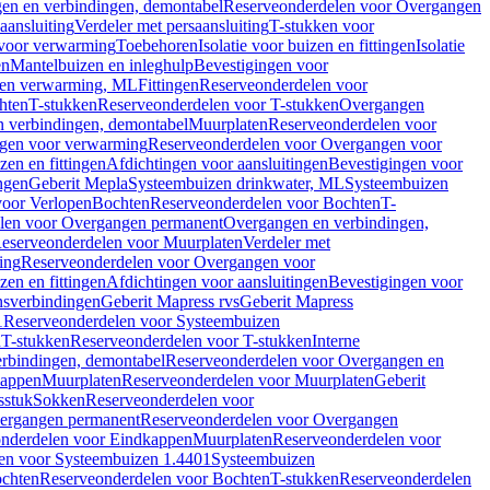
en en verbindingen, demontabel
Reserveonderdelen voor Overgangen
aansluiting
Verdeler met persaansluiting
T-stukken voor
voor verwarming
Toebehoren
Isolatie voor buizen en fittingen
Isolatie
en
Mantelbuizen en inleghulp
Bevestigingen voor
zen verwarming, ML
Fittingen
Reserveonderdelen voor
hten
T-stukken
Reserveonderdelen voor T-stukken
Overgangen
 verbindingen, demontabel
Muurplaten
Reserveonderdelen voor
gen voor verwarming
Reserveonderdelen voor Overgangen voor
zen en fittingen
Afdichtingen voor aansluitingen
Bevestigingen voor
ngen
Geberit Mepla
Systeembuizen drinkwater, ML
Systeembuizen
voor Verlopen
Bochten
Reserveonderdelen voor Bochten
T-
len voor Overgangen permanent
Overgangen en verbindingen,
eserveonderdelen voor Muurplaten
Verdeler met
ing
Reserveonderdelen voor Overgangen voor
zen en fittingen
Afdichtingen voor aansluitingen
Bevestigingen voor
ensverbindingen
Geberit Mapress rvs
Geberit Mapress
1
Reserveonderdelen voor Systeembuizen
n
T-stukken
Reserveonderdelen voor T-stukken
Interne
rbindingen, demontabel
Reserveonderdelen voor Overgangen en
kappen
Muurplaten
Reserveonderdelen voor Muurplaten
Geberit
sstuk
Sokken
Reserveonderdelen voor
ergangen permanent
Reserveonderdelen voor Overgangen
nderdelen voor Eindkappen
Muurplaten
Reserveonderdelen voor
en voor Systeembuizen 1.4401
Systeembuizen
chten
Reserveonderdelen voor Bochten
T-stukken
Reserveonderdelen