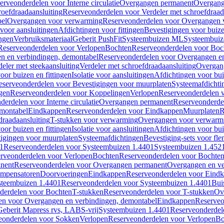
erveonderdelen voor Interne circulatie
Overgangen permanent
Overgang
roefdraadaansluiting
Reserveonderdelen voor Verdeler met schroefdraad
bel
Overgangen voor verwarming
Reserveonderdelen voor Overgangen 
voor aansluitingen
Afdichtingen voor fittingen
Bevestigingen voor buiz
ingen
Verbruiksmateriaal
Geberit PushFit
Systeembuizen ML
Systeembui
Reserveonderdelen voor Verlopen
Bochten
Reserveonderdelen voor Boc
n en verbindingen, demontabel
Reserveonderdelen voor Overgangen en
eler met steekaansluiting
Verdeler met schroefdraadaansluiting
Overgan
voor buizen en fittingen
Isolatie voor aansluitingen
Afdichtingen voor bui
eserveonderdelen voor Bevestigingen voor muurplaten
Systeemafdichti
gen
Reserveonderdelen voor Koppelingen
Verlopen
Reserveonderdelen 
erdelen voor Interne circulatie
Overgangen permanent
Reserveonderde
emontabel
Eindkappen
Reserveonderdelen voor Eindkappen
Muurplaten
R
draadaansluiting
T-stukken voor verwarming
Overgangen voor verwarm
voor buizen en fittingen
Isolatie voor aansluitingen
Afdichtingen voor bui
igingen voor muurplaten
Systeemafdichtingen
Bevestiging-sets voor fl
1
Reserveonderdelen voor Systeembuizen 1.4401
Systeembuizen 1.452
rveonderdelen voor Verlopen
Bochten
Reserveonderdelen voor Bochte
nent
Reserveonderdelen voor Overgangen permanent
Overgangen en ve
ompensatoren
Doorvoeringen
Eindkappen
Reserveonderdelen voor Eind
steembuizen 1.4401
Reserveonderdelen voor Systeembuizen 1.4401
Bui
derdelen voor Bochten
T-stukken
Reserveonderdelen voor T-stukken
Ov
en voor Overgangen en verbindingen, demontabel
Eindkappen
Reserveo
eberit Mapress rvs, LABS-vrij
Systeembuizen 1.4401
Reserveonderdel
eonderdelen voor Sokken
Verlopen
Reserveonderdelen voor Verlopen
Bo