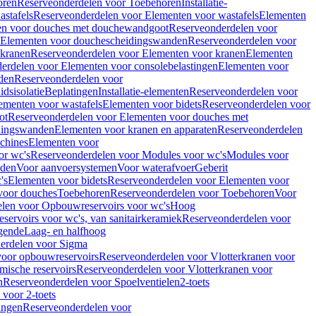
oren
Reserveonderdelen voor Toebehoren
Installatie-
stafels
Reserveonderdelen voor Elementen voor wastafels
Elementen
en voor douches met douchewandgoot
Reserveonderdelen voor
Elementen voor douchescheidingswanden
Reserveonderdelen voor
 kranen
Reserveonderdelen voor Elementen voor kranen
Elementen
erdelen voor Elementen voor consolebelastingen
Elementen voor
den
Reserveonderdelen voor
dsisolatie
Beplatingen
Installatie-elementen
Reserveonderdelen voor
ementen voor wastafels
Elementen voor bidets
Reserveonderdelen voor
ot
Reserveonderdelen voor Elementen voor douches met
dingswanden
Elementen voor kranen en apparaten
Reserveonderdelen
chines
Elementen voor
or wc's
Reserveonderdelen voor Modules voor wc's
Modules voor
nden
Voor aanvoersystemen
Voor waterafvoer
Geberit
's
Elementen voor bidets
Reserveonderdelen voor Elementen voor
voor douches
Toebehoren
Reserveonderdelen voor Toebehoren
Voor
len voor Opbouwreservoirs voor wc's
Hoog
ervoirs voor wc's, van sanitairkeramiek
Reserveonderdelen voor
gende
Laag- en halfhoog
erdelen voor Sigma
voor opbouwreservoirs
Reserveonderdelen voor Vlotterkranen voor
mische reservoirs
Reserveonderdelen voor Vlotterkranen voor
n
Reserveonderdelen voor Spoelventielen
2-toets
voor 2-toets
tingen
Reserveonderdelen voor