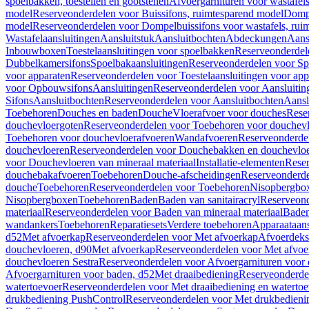
spoelbakken, toestellen en gootstenen
Afvoergarnituren voor wastafel
model
Reserveonderdelen voor Buissifons, ruimtesparend model
Dompe
model
Reserveonderdelen voor Dompelbuissifons voor wastafels, rui
Wastafelaansluitingen
Aansluitstuk
Aansluitbochten
Abdeckungen
Aans
Inbouwboxen
Toestelaansluitingen voor spoelbakken
Reserveonderdele
Dubbelkamersifons
Spoelbakaansluitingen
Reserveonderdelen voor Sp
voor apparaten
Reserveonderdelen voor Toestelaansluitingen voor app
voor Opbouwsifons
Aansluitingen
Reserveonderdelen voor Aansluitin
Sifons
Aansluitbochten
Reserveonderdelen voor Aansluitbochten
Aansl
Toebehoren
Douches en baden
Douche
Vloerafvoer voor douches
Rese
douchevloergoten
Reserveonderdelen voor Toebehoren voor douchev
Toebehoren voor douchevloerafvoeren
Wandafvoeren
Reserveonderde
douchevloeren
Reserveonderdelen voor Douchebakken en douchevlo
voor Douchevloeren van mineraal materiaal
Installatie-elementen
Reser
douchebakafvoeren
Toebehoren
Douche-afscheidingen
Reserveonderde
douche
Toebehoren
Reserveonderdelen voor Toebehoren
Nisopbergbo
Nisopbergboxen
Toebehoren
Baden
Baden van sanitairacryl
Reserveond
materiaal
Reserveonderdelen voor Baden van mineraal materiaal
Baden
wandankers
Toebehoren
Reparatiesets
Verdere toebehoren
Apparaataans
d52
Met afvoerkap
Reserveonderdelen voor Met afvoerkap
Afvoerdeks
douchevloeren, d90
Met afvoerkap
Reserveonderdelen voor Met afvoe
douchevloeren Sestra
Reserveonderdelen voor Afvoergarnituren voor 
Afvoergarnituren voor baden, d52
Met draaibediening
Reserveonderde
watertoevoer
Reserveonderdelen voor Met draaibediening en watertoe
drukbediening PushControl
Reserveonderdelen voor Met drukbedieni