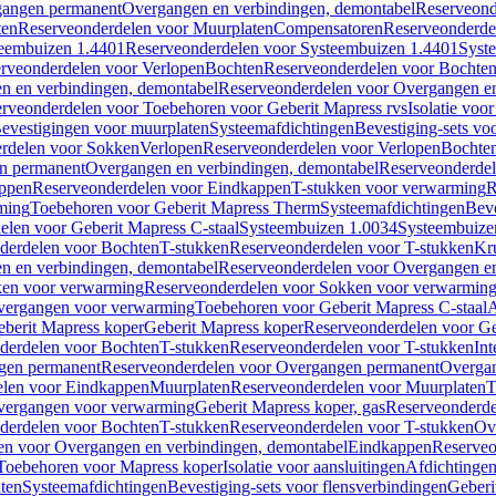
gangen permanent
Overgangen en verbindingen, demontabel
Reserveond
ten
Reserveonderdelen voor Muurplaten
Compensatoren
Reserveonderde
eembuizen 1.4401
Reserveonderdelen voor Systeembuizen 1.4401
Syst
rveonderdelen voor Verlopen
Bochten
Reserveonderdelen voor Bochte
n en verbindingen, demontabel
Reserveonderdelen voor Overgangen en
rveonderdelen voor Toebehoren voor Geberit Mapress rvs
Isolatie voor
evestigingen voor muurplaten
Systeemafdichtingen
Bevestiging-sets vo
rdelen voor Sokken
Verlopen
Reserveonderdelen voor Verlopen
Bochte
n permanent
Overgangen en verbindingen, demontabel
Reserveonderdel
ppen
Reserveonderdelen voor Eindkappen
T-stukken voor verwarming
R
ming
Toebehoren voor Geberit Mapress Therm
Systeemafdichtingen
Beve
elen voor Geberit Mapress C-staal
Systeembuizen 1.0034
Systeembuize
derdelen voor Bochten
T-stukken
Reserveonderdelen voor T-stukken
Kr
n en verbindingen, demontabel
Reserveonderdelen voor Overgangen en
en voor verwarming
Reserveonderdelen voor Sokken voor verwarmin
vergangen voor verwarming
Toebehoren voor Geberit Mapress C-staal
A
berit Mapress koper
Geberit Mapress koper
Reserveonderdelen voor Ge
derdelen voor Bochten
T-stukken
Reserveonderdelen voor T-stukken
Int
gen permanent
Reserveonderdelen voor Overgangen permanent
Overgan
elen voor Eindkappen
Muurplaten
Reserveonderdelen voor Muurplaten
T
vergangen voor verwarming
Geberit Mapress koper, gas
Reserveonderde
derdelen voor Bochten
T-stukken
Reserveonderdelen voor T-stukken
Ov
en voor Overgangen en verbindingen, demontabel
Eindkappen
Reserveo
Toebehoren voor Mapress koper
Isolatie voor aansluitingen
Afdichtingen
ten
Systeemafdichtingen
Bevestiging-sets voor flensverbindingen
Geberi