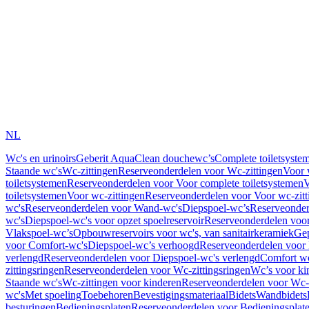
NL
Wc's en urinoirs
Geberit AquaClean douchewc’s
Complete toiletsyste
Staande wc's
Wc-zittingen
Reserveonderdelen voor Wc-zittingen
Voor 
toiletsystemen
Reserveonderdelen voor Voor complete toiletsystemen
V
toiletsystemen
Voor wc-zittingen
Reserveonderdelen voor Voor wc-zitt
wc's
Reserveonderdelen voor Wand-wc's
Diepspoel-wc’s
Reserveonder
wc's
Diepspoel-wc's voor opzet spoelreservoir
Reserveonderdelen voor
Vlakspoel-wc’s
Opbouwreservoirs voor wc's, van sanitairkeramiek
Gep
voor Comfort-wc's
Diepspoel-wc’s verhoogd
Reserveonderdelen voor
verlengd
Reserveonderdelen voor Diepspoel-wc's verlengd
Comfort wc
zittingsringen
Reserveonderdelen voor Wc-zittingsringen
Wc’s voor ki
Staande wc's
Wc-zittingen voor kinderen
Reserveonderdelen voor Wc-z
wc's
Met spoeling
Toebehoren
Bevestigingsmateriaal
Bidets
Wandbidets
besturingen
Bedieningsplaten
Reserveonderdelen voor Bedieningsplat