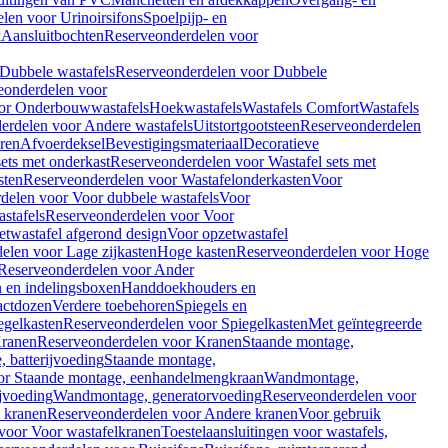
len voor Urinoirsifons
Spoelpijp- en
k
Aansluitbochten
Reserveonderdelen voor
Dubbele wastafels
Reserveonderdelen voor Dubbele
eonderdelen voor
or Onderbouwwastafels
Hoekwastafels
Wastafels Comfort
Wastafels
erdelen voor Andere wastafels
Uitstortgootsteen
Reserveonderdelen
ren
Afvoerdeksel
Bevestigingsmateriaal
Decoratieve
sets met onderkast
Reserveonderdelen voor Wastafel sets met
sten
Reserveonderdelen voor Wastafelonderkasten
Voor
delen voor Voor dubbele wastafels
Voor
stafels
Reserveonderdelen voor Voor
twastafel afgerond design
Voor opzetwastafel
elen voor Lage zijkasten
Hoge kasten
Reserveonderdelen voor Hoge
Reserveonderdelen voor Ander
n en indelingsboxen
Handdoekhouders en
actdozen
Verdere toebehoren
Spiegels en
egelkasten
Reserveonderdelen voor Spiegelkasten
Met geïntegreerde
ranen
Reserveonderdelen voor Kranen
Staande montage,
 batterijvoeding
Staande montage,
or Staande montage, eenhandelmengkraan
Wandmontage,
jvoeding
Wandmontage, generatorvoeding
Reserveonderdelen voor
 kranen
Reserveonderdelen voor Andere kranen
Voor gebruik
voor Voor wastafelkranen
Toestelaansluitingen voor wastafels,