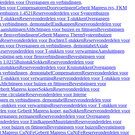
erdelen voor Overgangen en verbindingen,
len voor Compensatoren
Doorvoeringen
Geberit Mapress rvs, FKM
eembuizen 1.4521
Reserveonderdelen voor Systeembuizen
n
T-stukken
Reserveonderdelen voor T-stukken
Overgangen
 verbindingen, demontabel
Eindkappen
Reserveonderdelen voor
 aansluitingen
Afdichtingen voor buizen en fittingen
Bevestigingen
or flensverbindingen
Geberit Mapress Therm
Systeembuizen
n
Reserveonderdelen voor Bochten
T-stukken
Reserveonderdelen voor
en voor Overgangen en verbindingen, demontabel
Axiale
eserveonderdelen voor T-stukken voor verwarming
Aansluitingen
stiging-sets voor flensverbindingen
Bevestigingen voor
n 1.0215
Buisstuk
Sokken
Reserveonderdelen voor
uisstukken
Reserveonderdelen voor Kruisstukken
Overgangen
 verbindingen, demontabel
Compensatoren
Reserveonderdelen voor
g
T-stukken voor verwarming
Reserveonderdelen voor T-stukken voor
fdichtingen voor buizen en fittingen
Bevestigingen voor
berit Mapress koper
Sokken
Reserveonderdelen voor
erne circulatie
Reserveonderdelen voor Interne
gen en verbindingen, demontabel
Reserveonderdelen voor
-stukken voor verwarming
Reserveonderdelen voor T-stukken voor
len voor Geberit Mapress koper, gas
Sokken
Reserveonderdelen voor
ergangen permanent
Reserveonderdelen voor Overgangen
nderdelen voor Eindkappen
Muurplaten
Reserveonderdelen voor
 voor buizen en fittingen
Bevestigingen voor buizen
Bevestigingen
t Mapress CuNiFe
Geberit Mapress CuNiFe
Reserveonderdelen voor