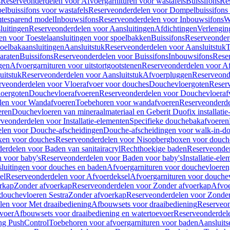
s
Reserveonderdelen voor Afvoergarnituren voor wastafels
Buissifons
Re
lbuissifons voor wastafels
Reserveonderdelen voor Dompelbuissifons 
mtesparend model
Inbouwsifons
Reserveonderdelen voor Inbouwsifons
W
luitingen
Reserveonderdelen voor Aansluitingen
Afdichtingen
Verlengin
n voor Toestelaansluitingen voor spoelbakken
Buissifons
Reserveonder
oelbakaansluitingen
Aansluitstuk
Reserveonderdelen voor Aansluitstuk
T
araten
Buissifons
Reserveonderdelen voor Buissifons
Inbouwsifons
Rese
gen
Afvoergarnituren voor uitstortgootstenen
Reserveonderdelen voor Afv
uitstuk
Reserveonderdelen voor Aansluitstuk
Afvoerpluggen
Reserveond
rveonderdelen voor Vloerafvoer voor douches
Douchevloergoten
Reser
loergoten
Douchevloerafvoeren
Reserveonderdelen voor Douchevloeraf
len voor Wandafvoeren
Toebehoren voor wandafvoeren
Reserveonderde
eren
Douchevloeren van mineraalmateriaal en Geberit Duofix installatie
veonderdelen voor Installatie-elementen
Specifieke douchebakafvoeren
len voor Douche-afscheidingen
Douche-afscheidingen voor walk-in-d
xen voor douches
Reserveonderdelen voor Nisopbergboxen voor douch
erdelen voor Baden van sanitairacryl
Rechthoekige baden
Reserveonder
 voor baby's
Reserveonderdelen voor Baden voor baby's
Installatie-el
luitingen voor douches en baden
Afvoergarnituren voor douchevloeren
el
Reserveonderdelen voor Afvoerdeksel
Afvoergarnituren voor douche
rkap
Zonder afvoerkap
Reserveonderdelen voor Zonder afvoerkap
Afvoe
douchevloeren Sestra
Zonder afvoerkap
Reserveonderdelen voor Zonder
len voor Met draaibediening
Afbouwsets voor draaibediening
Reserveon
voer
Afbouwsets voor draaibediening en watertoevoer
Reserveonderdele
ng PushControl
Toebehoren voor afvoergarnituren voor baden
Aansluits