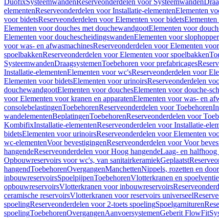
Duofix
Systeemwanden
Reserveonderdelen voor Systeemwanden
Draa
elementen
Reserveonderdelen voor Installatie-elementen
Elementen vo
voor bidets
Reserveonderdelen voor Elementen voor bidets
Elementen 
Elementen voor douches met douchewandgoot
Elementen voor douch
Elementen voor douchescheidingswanden
Elementen voor slophopper
voor was- en afwasmachines
Reserveonderdelen voor Elementen voor
spoelbakken
Reserveonderdelen voor Elementen voor spoelbakken
To
Systeemwanden
Draagsystemen
Toebehoren voor prefabricages
Reserv
Installatie-elementen
Elementen voor wc's
Reserveonderdelen voor El
Elementen voor bidets
Elementen voor urinoirs
Reserveonderdelen voo
douchewandgoot
Elementen voor douches
Elementen voor douche-sc
voor Elementen voor kranen en apparaten
Elementen voor was- en af
consolebelastingen
Toebehoren
Reserveonderdelen voor Toebehoren
In
wandelementen
Beplatingen
Toebehoren
Reserveonderdelen voor Toe
Kombifix
Installatie-elementen
Reserveonderdelen voor Installatie-ele
bidets
Elementen voor urinoirs
Reserveonderdelen voor Elementen voor
wc-elementen
Voor bevestigingen
Reserveonderdelen voor Voor beves
hangende
Reserveonderdelen voor Hoog hangende
Laag- en halfhoog
Opbouwreservoirs voor wc's, van sanitairkeramiek
Geplaatst
Reserveo
hangend
Toebehoren
Overgangen
Manchetten
Nippels, rozetten en doo
inbouwreservoirs
Spoelpijpen
Toebehoren
Vlotterkranen en spoelventie
opbouwreservoirs
Vlotterkranen voor inbouwreservoirs
Reserveonderd
ceramische reservoirs
Vlotterkranen voor reservoirs universeel
Reserve
spoeling
Reserveonderdelen voor 2-toets spoeling
Spoelgarnituren
Rese
spoeling
Toebehoren
Overgangen
Aanvoersystemen
Geberit FlowFit
Sy