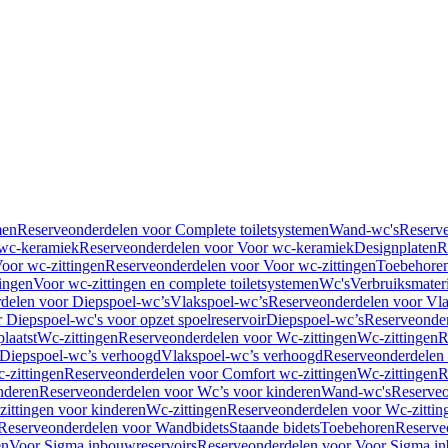
men
Reserveonderdelen voor Complete toiletsystemen
Wand-wc's
Reserv
wc-keramiek
Reserveonderdelen voor Voor wc-keramiek
Designplaten
R
oor wc-zittingen
Reserveonderdelen voor Voor wc-zittingen
Toebehore
ingen
Voor wc-zittingen en complete toiletsystemen
Wc's
Verbruiksmater
delen voor Diepspoel-wc’s
Vlakspoel-wc’s
Reserveonderdelen voor Vla
 Diepspoel-wc's voor opzet spoelreservoir
Diepspoel-wc’s
Reserveonder
laatst
Wc-zittingen
Reserveonderdelen voor Wc-zittingen
Wc-zittingen
R
 Diepspoel-wc’s verhoogd
Vlakspoel-wc’s verhoogd
Reserveonderdelen
-zittingen
Reserveonderdelen voor Comfort wc-zittingen
Wc-zittingen
R
nderen
Reserveonderdelen voor Wc’s voor kinderen
Wand-wc's
Reserveo
ittingen voor kinderen
Wc-zittingen
Reserveonderdelen voor Wc-zittin
Reserveonderdelen voor Wandbidets
Staande bidets
Toebehoren
Reserve
en
Voor Sigma inbouwreservoirs
Reserveonderdelen voor Voor Sigma in