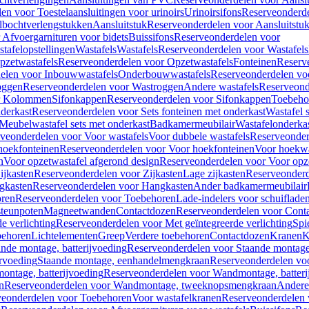
en voor Toestelaansluitingen voor urinoirs
Urinoirsifons
Reserveonderde
lbochtverlengstukken
Aansluitstuk
Reserveonderdelen voor Aansluitstu
Afvoergarnituren voor bidets
Buissifons
Reserveonderdelen voor
tafelopstellingen
Wastafels
Wastafels
Reserveonderdelen voor Wastafels
pzetwastafels
Reserveonderdelen voor Opzetwastafels
Fonteinen
Reserv
elen voor Inbouwwastafels
Onderbouwwastafels
Reserveonderdelen vo
oggen
Reserveonderdelen voor Wastroggen
Andere wastafels
Reserveond
or Kolommen
Sifonkappen
Reserveonderdelen voor Sifonkappen
Toebeho
nderkast
Reserveonderdelen voor Sets fonteinen met onderkast
Wastafel 
Meubelwastafel sets met onderkast
Badkamermeubilair
Wastafelonderka
veonderdelen voor Voor wastafels
Voor dubbele wastafels
Reserveonder
hoekfonteinen
Reserveonderdelen voor Voor hoekfonteinen
Voor hoekwa
n
Voor opzetwastafel afgerond design
Reserveonderdelen voor Voor opze
ijkasten
Reserveonderdelen voor Zijkasten
Lage zijkasten
Reserveonderd
gkasten
Reserveonderdelen voor Hangkasten
Ander badkamermeubilair
ren
Reserveonderdelen voor Toebehoren
Lade-indelers voor schuiflade
steunpoten
Magneetwanden
Contactdozen
Reserveonderdelen voor Cont
e verlichting
Reserveonderdelen voor Met geïntegreerde verlichting
Spi
ehoren
Lichtelementen
Greep
Verdere toebehoren
Contactdozen
Kranen
K
ande montage, batterijvoeding
Reserveonderdelen voor Staande montage,
rvoeding
Staande montage, eenhandelmengkraan
Reserveonderdelen vo
ntage, batterijvoeding
Reserveonderdelen voor Wandmontage, batteri
n
Reserveonderdelen voor Wandmontage, tweeknopsmengkraan
Andere
veonderdelen voor Toebehoren
Voor wastafelkranen
Reserveonderdelen 