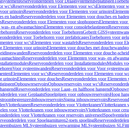
gsystemen
Reserveonderdelen voor Draagsystemen
Beplatingen
Toebeh
or wc's
Reserveonderdelen voor Elementen voor wc's
Elementen voor wa
voor urinoirs
Reserveonderdelen voor Elementen voor urinoirs
Element
es en baden
Reserveonderdelen voor Elementen voor douches en baden
s
Reserveonderdelen voor Elementen voor slophoppers
Elementen voor
 was- en afwasmachines
Elementen voor consolebelastingen
Reserveond
ebehoren
Reserveonderdelen voor Toebehoren
Geberit GIS
Systeemwan
eonderdelen voor Toebehoren voor prefabricages
Toebehoren voor gelui
ementen voor wc's
Elementen voor wastafels
Reserveonderdelen voor El
r Elementen voor urinoirs
Elementen voor douches met douchewandgo
heidingswanden
Reserveonderdelen voor Elementen voor douche-schei
wasmachines
Reserveonderdelen voor Elementen voor was- en afwasma
stallatiemodules
Reserveonderdelen voor Installatiemodules
Modules vo
behoren
Voor systeemwanden
Reserveonderdelen voor Voor systeemwa
menten
Elementen voor wc's
Reserveonderdelen voor Elementen voor wc
 urinoirs
Elementen voor douches
Reserveonderdelen voor Elementen 
tigingen
Opbouwreservoirs
Opbouwreservoirs voor wc's
Reserveonderde
 hangend
Reserveonderdelen voor Laag- en halfhoog hangend
Opbouwres
nderdelen voor Geplaatst
Spoelpijpen voor opbouwreservoirs
Hoog han
rstroombegrenzers
Inbouwreservoirs
Sigma inbouwreservoirs
Reserveond
len
Vlotterkranen
Reserveonderdelen voor Vlotterkranen
Vlotterkranen 
elen voor Vlotterkranen voor inbouwreservoirs
Vlotterkranen voor cera
onderdelen voor Vlotterkranen voor reservoirs universeel
Spoelventiele
rveonderdelen voor Spoelgarnituren
2-toets spoeling
Reserveonderdelen 
steembuizen ML
Systeembuizen verwarming ML
Systeembuizen SL
Fit