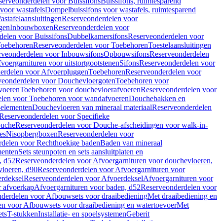
serveonderdelen voor Buissifons
Buissifons, ruimtesparend
voor wastafels
Dompelbuissifons voor wastafels, ruimtesparend
astafelaansluitingen
Reserveonderdelen voor
gen
Inbouwboxen
Reserveonderdelen voor
delen voor Buissifons
Dubbelkamersifons
Reserveonderdelen voor
oebehoren
Reserveonderdelen voor Toebehoren
Toestelaansluitingen
rveonderdelen voor Inbouwsifons
Opbouwsifons
Reserveonderdelen
oergarnituren voor uitstortgootstenen
Sifons
Reserveonderdelen voor
erdelen voor Afvoerpluggen
Toebehoren
Reserveonderdelen voor
veonderdelen voor Douchevloergoten
Toebehoren voor
voeren
Toebehoren voor douchevloerafvoeren
Reserveonderdelen voor
len voor Toebehoren voor wandafvoeren
Douchebakken en
-elementen
Douchevloeren van mineraal materiaal
Reserveonderdelen
Reserveonderdelen voor Specifieke
ouche
Reserveonderdelen voor Douche-afscheidingen voor walk-in-
es
Nisopbergboxen
Reserveonderdelen voor
delen voor Rechthoekige baden
Baden van mineraal
ementen
Sets steunpoten en sets aansluitplaten en
, d52
Reserveonderdelen voor Afvoergarnituren voor douchevloeren,
vloeren, d90
Reserveonderdelen voor Afvoergarnituren voor
rdeksel
Reserveonderdelen voor Afvoerdeksel
Afvoergarnituren voor
 afvoerkap
Afvoergarnituren voor baden, d52
Reserveonderdelen voor
derdelen voor Afbouwsets voor draaibediening
Met draaibediening en
n voor Afbouwsets voor draaibediening en watertoevoer
Met
ets
T-stukken
Installatie- en spoelsystemen
Geberit