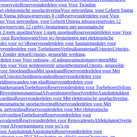
reservoirs
Reserveonderdelen voor Voor Twinline
 elektronische spoelactivering
Voor netvoeding, voor Geberit Sigma
it Sigma inbouwreservoirs 8 cm
Reserveonderdelen voor Voor
or Voor netvoeding, voor Geberit Omega inbouwreservoirs 12
ouwreservoirs 12 cm
Wc-besturingen met pneumatische
 2-toets spoeling
Voor 1-toets spoeling
Reserveonderdelen voor Voor
n voor Ruwbouwsets
Voor wc-besturingen met elektronische
ules voor wc's
Reserveonderdelen voor Sanitairmodules voor
rveonderdelen voor Toebehoren
Verbruiksmateriaal
Urinoirs
Urinoirs,
r Zonder deksel
Urinoirs, gespoelde werking,
delen voor Voor opbouw- of inbouwurinoirstuursysteem
Met
en voor Voor geïntegreerde urinoirbesturing
Urinoirs, gespoelde
voor Spoelrandloos
Met spoelrand
Reserveonderdelen voor Met
sel
Urinoirscheidingswanden
Reserveonderdelen voor
heidingswanden van glas
Reserveonderdelen voor
tairkeramiek
Toebehoren
Reserveonderdelen voor Toebehoren
Sifons
Bevestigingsmateriaal
Afvoerpluggen
Spoelverdeler
Aansluitstukken
tvoeding
Reserveonderdelen voor Met elektronische spoelactivering,
neumatische spoelactivering
Reserveonderdelen voor Met
ng, netvoeding
Reserveonderdelen voor Met elektronische
erijvoeding
Toebehoren
Reserveonderdelen voor
ovatiesets
Reserveonderdelen voor Renovatiesets
Afdekplaten
Overig
voor Afvoergarnituren voor wc's en
oor Aansluitstuk
Aansluitsets
Reserveonderdelen voor
uitingen van PVC
Manchetten en afdekkappen
Overgang- en