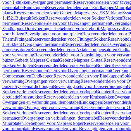
voor T-stukken
Overgangen permanent
Reserveonderdelen voor Over
demontabel
Eindkappen
Reserveonderdelen voor Eindkappen
Muurpla
blauw
Reserveonderdelen voor Geberit Mapress rvs, FKM blauw
Syst
1.4521
Buisstuk
Sokken
Reserveonderdelen voor Sokken
Verlopen
Rese
permanent
Reserveonderdelen voor Overgangen permanent
Overgange
Eindkappen
Doorvoeringen
Toebehoren voor Geberit Mapress rvs
Rese
voor buizen
Bevestigingen voor muurplaten
Reserveonderdelen voor B
Therm
Fittingen
Reserveonderdelen voor Fittingen
Sokken
Reserveonde
T-stukken
Overgangen permanent
Reserveonderdelen voor Overgange
compensatoren
Reserveonderdelen voor Axiale compensatoren
Eindka
voor verwarming
Reserveonderdelen voor Aansluitingen voor verwar
buizen
Geberit Mapress C-staal
Geberit Mapress C-staal
Reserveonderd
Sokken
Verlopen
Reserveonderdelen voor Verlopen
Bochten
Reserveon
permanent
Reserveonderdelen voor Overgangen permanent
Overgange
Compensatoren
Eindkappen
Reserveonderdelen voor Eindkappen
Sokk
verwarming
Overgangen voor verwarming
Reserveonderdelen voor O
buizen
Systeemafdichtingen
Bevestiging-sets voor flensverbindingen
Ge
Sokken
Verlopen
Reserveonderdelen voor Verlopen
Bochten
Reserveon
circulatie
Kruisstukken
Reserveonderdelen voor Kruisstukken
Overgan
Overgangen en verbindingen, demontabel
Eindkappen
Reserveonderd
verwarming
Overgangen voor verwarming
Reserveonderdelen voor O
Sokken
Verlopen
Reserveonderdelen voor Verlopen
Bochten
Reserveon
permanent
Overgangen en verbindingen, demontabel
Reserveonderdel
Muurplaten
Toebehoren voor Mapress koper
Reserveonderdelen voor 
voor muurplaten
Reserveonderdelen voor Bevestigingen voor muurpla