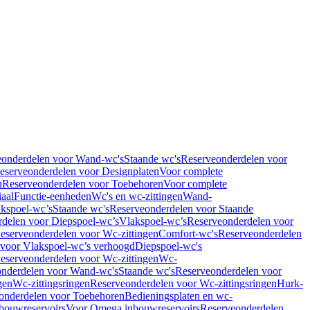
eonderdelen voor Wand-wc's
Staande wc's
Reserveonderdelen voor
eserveonderdelen voor Designplaten
Voor complete
n
Reserveonderdelen voor Toebehoren
Voor complete
iaal
Functie-eenheden
Wc's en wc-zittingen
Wand-
kspoel-wc’s
Staande wc's
Reserveonderdelen voor Staande
delen voor Diepspoel-wc’s
Vlakspoel-wc’s
Reserveonderdelen voor
eserveonderdelen voor Wc-zittingen
Comfort-wc's
Reserveonderdelen
 voor Vlakspoel-wc’s verhoogd
Diepspoel-wc's
eserveonderdelen voor Wc-zittingen
Wc-
nderdelen voor Wand-wc's
Staande wc's
Reserveonderdelen voor
gen
Wc-zittingsringen
Reserveonderdelen voor Wc-zittingsringen
Hurk-
onderdelen voor Toebehoren
Bedieningsplaten en wc-
bouwreservoirs
Voor Omega inbouwreservoirs
Reserveonderdelen