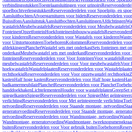
verbindingsstukken
Toestelaansluitingen voor urinoirs
Reserveonderdel
spoelbochtverlengstukken
Reserveonderdelen voor Spoelpijp- en spoe
Aansluitbochten
Afvoergarnituren voor bidets
Reserveonderdelen voor 
Buissifons
Aansluitstuk
Aansluitbochten
Aansluitingen
Afdichtingen
Was
wastafels
Meubelwastafels
Reserveonderdelen voor Meubelwastafels
O
Fonteinen
Opzetfontein
Hoekfonteinen
Inbouwwastafels
Reserveonderd
voor kinderen
Reserveonderdelen voor Wastafels voor kinderen
Wastr
voor Uitstortgootsteen
Toebehoren
Kolommen
Reserveonderdelen vo
afdekkingen
Planchet
Wastafel sets met onderkast
Sets fonteinen met o
onderkast
Meubelwastafel sets met onderkast
Reserveonderdelen voor 
fonteinen
Reserveonderdelen voor Voor fonteinen
Voor wastafels
Reser
meubelwastafels
Reserveonderdelen voor Voor meubelwastafels
Voor 
hoekwastafels
Wastafelplaaten
Reserveonderdelen voor Wastafelplaate
rechthoekig
Reserveonderdelen voor Voor opzetwastafel rechthoekig
Z
kasten
Half hoge kasten
Reserveonderdelen voor Half hoge kasten
Han
badkamermeubilair
Planchet
Reserveonderdelen voor Planchet
Toebeho
handdoekhaken
Lichtelementen
Houder voor wastafelplaten
Greep
Set 
spiegelkasten
Spiegel
Reserveonderdelen voor Spiegel
Met geïntegreerd
verlichting
Reserveonderdelen voor Met geïntegreerde verlichting
Toeb
netvoeding
Reserveonderdelen voor Staande montage, netvoeding
Sta
generatorvoeding
Reserveonderdelen voor Staande montage, generato
netvoeding
Reserveonderdelen voor Wandmontage, netvoeding
Wandmo
Wandmontage, generatorvoeding
Wandmontage, tweeknopsmengkraa
buiten
Reserveonderdelen voor Voor gebruik buiten
Toebehoren
Reser