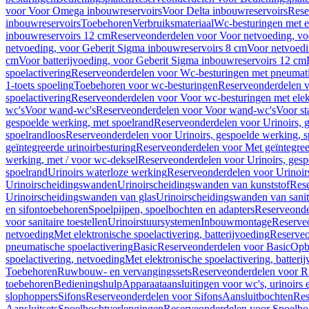
voor Voor Omega inbouwreservoirs
Voor Delta inbouwreservoirs
Rese
inbouwreservoirs
Toebehoren
Verbruiksmateriaal
Wc-besturingen met el
inbouwreservoirs 12 cm
Reserveonderdelen voor Voor netvoeding, vo
netvoeding, voor Geberit Sigma inbouwreservoirs 8 cm
Voor netvoedi
cm
Voor batterijvoeding, voor Geberit Sigma inbouwreservoirs 12 cm
spoelactivering
Reserveonderdelen voor Wc-besturingen met pneumati
1-toets spoeling
Toebehoren voor wc-besturingen
Reserveonderdelen v
spoelactivering
Reserveonderdelen voor Voor wc-besturingen met elekt
wc's
Voor wand-wc's
Reserveonderdelen voor Voor wand-wc's
Voor st
gespoelde werking, met spoelrand
Reserveonderdelen voor Urinoirs, 
spoelrandloos
Reserveonderdelen voor Urinoirs, gespoelde werking, s
geïntegreerde urinoirbesturing
Reserveonderdelen voor Met geïntegreer
werking, met / voor wc-deksel
Reserveonderdelen voor Urinoirs, gesp
spoelrand
Urinoirs waterloze werking
Reserveonderdelen voor Urinoir
Urinoirscheidingswanden
Urinoirscheidingswanden van kunststof
Rese
Urinoirscheidingswanden van glas
Urinoirscheidingswanden van sanit
en sifontoebehoren
Spoelpijpen, spoelbochten en adapters
Reserveonde
voor sanitaire toestellen
Urinoirstuursystemen
Inbouwmontage
Reserve
netvoeding
Met elektronische spoelactivering, batterijvoeding
Reserveo
pneumatische spoelactivering
Basic
Reserveonderdelen voor Basic
Op
spoelactivering, netvoeding
Met elektronische spoelactivering, batteri
Toebehoren
Ruwbouw- en vervangingssets
Reserveonderdelen voor R
toebehoren
Bedieningshulp
Apparaataansluitingen voor wc's, urinoirs 
slophoppers
Sifons
Reserveonderdelen voor Sifons
Aansluitbochten
Res
Aansluitsets
Spoelbochtverlengingen
Reserveonderdelen voor Spoelbo