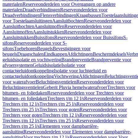
materialen
Reserveonderdelen voor Overgangen op andere
materialen
Draadverbindingen
Reserveonderdelen voor
Draadverbindingen
Flensverbindingen
Kraagbussen
Toestelaansluiting
voor Toestelaansluitingen
Aansluitbochten
Reserveonderdelen voor
Aansluitbochten
Aansluitmoffen
Reserveonderdelen voor
Aansluitmoffen
Aansluitstukken
Reserveonderdelen voor
Aansluitstukken
Buissifons
Reserveonderdelen voor Buissifons
S-
sifons
Reserveonderdelen voor S-
sifons
Toebehoren
Beugels
Bevestigingen voor
beugels
Draagschalen
Eindkappen
Afdichtingen
Beschermdeksels
Verbr
geluidsisolatie en vochtwering
Brandpreventie
Brandpreventie voor
afvoersystemen
Geluidsisolatie
Isolatie voor
contactgeluidontkoppeling
Isolatie voor luchtgeluid en
contactgeluidontkoppeling
Vochtwering
Afdichtingen
Beluchtingsventi
voor waterafvoer
Beluchtingsventielen
Reserveonderdelen voor
Beluchtingsventielen
Geberit Pluvia hemelwaterafvoer
Trechters voor
bitumen- en foliedaken
Reserveonderdelen voor Trechters voor
bitumen- en foliedaken
Trechters t/m 12 l/s
Reserveonderdelen voor
Trechters t/m 12 l/s
Trechters t/m 25 l/s
Reserveonderdelen voor
Trechters t/m 25 l/s
Trechters voor goten
Reserveonderdelen voor
Trechters voor goten
Trechters t/m 12 l/s
Reserveonderdelen voor
Trechters t/m 12 l/s
Trechters t/m 25 l/s
Reserveonderdelen voor
Trechters t/m 25 l/s
Elementen voor dampbarrière-
aansluiting
Reserveonderdelen voor Elementen voor dampbarrière-
aansluiting
Voor trechters t/m 12 l/s
Reserveonderdelen voor Voor