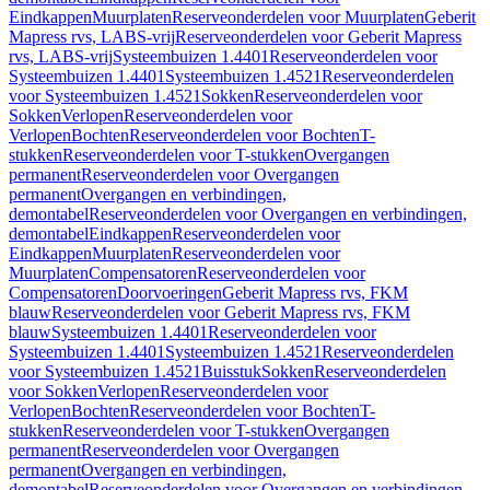
Eindkappen
Muurplaten
Reserveonderdelen voor Muurplaten
Geberit
Mapress rvs, LABS-vrij
Reserveonderdelen voor Geberit Mapress
rvs, LABS-vrij
Systeembuizen 1.4401
Reserveonderdelen voor
Systeembuizen 1.4401
Systeembuizen 1.4521
Reserveonderdelen
voor Systeembuizen 1.4521
Sokken
Reserveonderdelen voor
Sokken
Verlopen
Reserveonderdelen voor
Verlopen
Bochten
Reserveonderdelen voor Bochten
T-
stukken
Reserveonderdelen voor T-stukken
Overgangen
permanent
Reserveonderdelen voor Overgangen
permanent
Overgangen en verbindingen,
demontabel
Reserveonderdelen voor Overgangen en verbindingen,
demontabel
Eindkappen
Reserveonderdelen voor
Eindkappen
Muurplaten
Reserveonderdelen voor
Muurplaten
Compensatoren
Reserveonderdelen voor
Compensatoren
Doorvoeringen
Geberit Mapress rvs, FKM
blauw
Reserveonderdelen voor Geberit Mapress rvs, FKM
blauw
Systeembuizen 1.4401
Reserveonderdelen voor
Systeembuizen 1.4401
Systeembuizen 1.4521
Reserveonderdelen
voor Systeembuizen 1.4521
Buisstuk
Sokken
Reserveonderdelen
voor Sokken
Verlopen
Reserveonderdelen voor
Verlopen
Bochten
Reserveonderdelen voor Bochten
T-
stukken
Reserveonderdelen voor T-stukken
Overgangen
permanent
Reserveonderdelen voor Overgangen
permanent
Overgangen en verbindingen,
demontabel
Reserveonderdelen voor Overgangen en verbindingen,