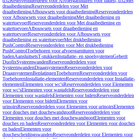
d52
Reserveonderdelen voor Afvoergarnituren voor baden, d52
Met
draaibediening
Reserveonderdelen voor Met
draaibediening
Afbouwsets voor draaibediening
Reserveonderdelen
voor Afbouwsets voor draaibediening
Met draaibediening en
watertoevoer
Reserveonderdelen voor Met draaibediening en
watertoevoer
Afbouwsets voor draaibediening en
watertoevoer
Reserveonderdelen voor Afbouwsets voor
draaibediening en watertoevoer
Met drukbediening
PushControl
Reserveonderdelen voor Met drukbediening
PushControl
Toebehoren voor afvoergarnituren voor
baden
Aansluitsets
T-stukken
Installatie- en spoelsystemen
Geberit
Duofix
Systeemwanden
Reserveonderdelen voor
Systeemwanden
Draagsystemen
Reserveonderdelen voor
Draagsystemen
Beplatingen
Toebehoren
Reserveonderdelen voor
Toebehoren
Installatie-elementen
Reserveonderdelen voor Installatie-
elementen
Elementen voor wc's
Reserveonderdelen voor Elementen
voor wc's
Elementen voor wastafels
Reserveonderdelen voor
Elementen voor wastafels
Elementen voor bidets
Reserveonderdelen
voor Elementen voor bidets
Elementen voor
urinoirs
Reserveonderdelen voor Elementen voor urinoirs
Elementen
voor douches met douchewandgoot
Reserveonderdelen voor
Elementen voor douches met douchewandgoot
Elementen voor
douches en baden
Reserveonderdelen voor Elementen voor douches
en baden
Elementen voor
douchescheidingswanden
Reserveonderdelen voor Elementen voor