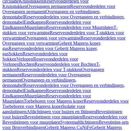
circulatie
Kruisstukken
Reserveonderdelen voor
Kruisstukken
Overgangen permanent
Reserveonderdelen voor
Overgangen permanent
Overgangen en verbindingen,
demontabel
Reserveonderdelen voor Overgangen en verbindingen,
demontabel
Eindkappen
Reserveonderdelen voor
Eindkappen
Muurplaten
Reserveonderdelen voor Muurplaten
T-
stukken voor verwarming
Reserveonderdelen voor T-stukken voor
verwarming
Overgangen voor verwarming
Reserveonderdelen voor
Overgangen voor verwarming
Geberit Mapress koper,
gas
Reserveonderdelen voor Geberit Mapress koper,
gas
Sokken
Reserveonderdelen voor
Sokken
Verlopen
Reserveonderdelen voor
Verlopen
Bochten
Reserveonderdelen voor Bochten
T-
stukken
Reserveonderdelen voor T-stukken
Overgangen
permanent
Reserveonderdelen voor Overgangen
permanent
Overgangen en verbindingen,
demontabel
Reserveonderdelen voor Overgangen en verbindingen,
demontabel
Eindkappen
Reserveonderdelen voor
Eindkappen
Muurplaten
Reserveonderdelen voor
Muurplaten
Toebehoren voor Mapress koper
Reserveonderdelen voor
Toebehoren voor Mapress koper
Isolatie voor
aansluitingen
Afdichtingen voor buizen en fittingen
Bevestigingen
voor buizen
Bevestigingen voor muurplaten
Reserveonderdelen voor
Bevestigingen voor muurplaten
Systeemafdichtingen
Bevestiging-sets
voor flensverbindingen
Geberit Mapress CuNiFe
Geberit Mapress