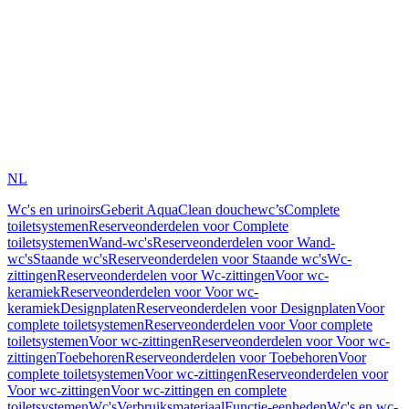
NL
Wc's en urinoirs
Geberit AquaClean douchewc’s
Complete
toiletsystemen
Reserveonderdelen voor Complete
toiletsystemen
Wand-wc's
Reserveonderdelen voor Wand-
wc's
Staande wc's
Reserveonderdelen voor Staande wc's
Wc-
zittingen
Reserveonderdelen voor Wc-zittingen
Voor wc-
keramiek
Reserveonderdelen voor Voor wc-
keramiek
Designplaten
Reserveonderdelen voor Designplaten
Voor
complete toiletsystemen
Reserveonderdelen voor Voor complete
toiletsystemen
Voor wc-zittingen
Reserveonderdelen voor Voor wc-
zittingen
Toebehoren
Reserveonderdelen voor Toebehoren
Voor
complete toiletsystemen
Voor wc-zittingen
Reserveonderdelen voor
Voor wc-zittingen
Voor wc-zittingen en complete
toiletsystemen
Wc's
Verbruiksmateriaal
Functie-eenheden
Wc's en wc-