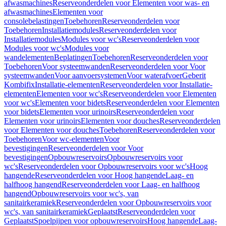
afwasmachines
Reserveonderdelen voor Elementen voor was- en
afwasmachines
Elementen voor
consolebelastingen
Toebehoren
Reserveonderdelen voor
Toebehoren
Installatiemodules
Reserveonderdelen voor
Installatiemodules
Modules voor wc's
Reserveonderdelen voor
Modules voor wc's
Modules voor
wandelementen
Beplatingen
Toebehoren
Reserveonderdelen voor
Toebehoren
Voor systeemwanden
Reserveonderdelen voor Voor
systeemwanden
Voor aanvoersystemen
Voor waterafvoer
Geberit
Kombifix
Installatie-elementen
Reserveonderdelen voor Installatie-
elementen
Elementen voor wc's
Reserveonderdelen voor Elementen
voor wc's
Elementen voor bidets
Reserveonderdelen voor Elementen
voor bidets
Elementen voor urinoirs
Reserveonderdelen voor
Elementen voor urinoirs
Elementen voor douches
Reserveonderdelen
voor Elementen voor douches
Toebehoren
Reserveonderdelen voor
Toebehoren
Voor wc-elementen
Voor
bevestigingen
Reserveonderdelen voor Voor
bevestigingen
Opbouwreservoirs
Opbouwreservoirs voor
wc's
Reserveonderdelen voor Opbouwreservoirs voor wc's
Hoog
hangende
Reserveonderdelen voor Hoog hangende
Laag- en
halfhoog hangend
Reserveonderdelen voor Laag- en halfhoog
hangend
Opbouwreservoirs voor wc's, van
sanitairkeramiek
Reserveonderdelen voor Opbouwreservoirs voor
wc's, van sanitairkeramiek
Geplaatst
Reserveonderdelen voor
Geplaatst
Spoelpijpen voor opbouwreservoirs
Hoog hangende
Laag-