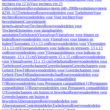
trechters t/m 12 l/s
Voor trechters t/m 25
l/s
Bevestigingen
Bevestigingssysteem d40–200
Bevestigingssysteem
d250–315
Toebehoren
Reserveonderdelen voor Toebehoren
Voor
trechters
Reserveonderdelen voor Voor trechters
Voor
bevestigingen
Conventionele
hemelwaterafvoer
Trechters
Reserveonderdelen voor
Trechters
Elementen voor dampbarrière-
aansluiting
Toebehoren
Vloerafvoer
Vloerafvoer voor binnen en
buiten
Reserveonderdelen voor Vloerafvoer voor binnen en
buiten
Vloerputten 13 x 13 cm
Reserveonderdelen voor Vloerputten
13 x 13 cm
Vloeraansluitingen voor balkons en terrassen, 13 x 13
cm
Reserveonderdelen voor Vloeraansluitingen voor balkons en
terrassen, 13 x 13 cm
Vloerafvoeren 15 x 15 cm
Reserveonderdelen
voor Vloerafvoeren 15 x 15 cm
Toebehoren
Reserveonderdelen voor
Toebehoren
Gereedschappen
Gereedschappen
Gereedschappen voor
Geberit FlowFit
Reserveonderdelen voor Gereedschappen voor
Geberit FlowFit
Handpersgereedschap
Reserveonderdelen voor
Handpersgereedschap
Perstangen compatibiliteit
[1]
Reserveonderdelen voor Perstangen compatibiliteit [1]
Perstangen
compatibiliteit [2]
Reserveonderdelen voor Perstangen compatibiliteit
[2]
Gereedschappen om buizen te bewerken
Reserveonderdelen voor
Gereedschappen om buizen te
bewerken
Afpersstoppen
Reserveonderdelen voor
Afpersstoppen
Controlemiddelen
Toebehoren
Reserveonderdelen
voor Toebehoren
Gereedschappen voor Geberit