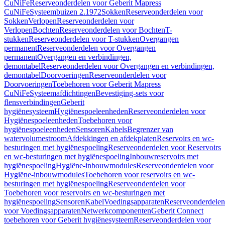
CuNiFe
Reserveonderdelen voor Geberit Mapress
CuNiFe
Systeembuizen 2.1972
Sokken
Reserveonderdelen voor
Sokken
Verlopen
Reserveonderdelen voor
Verlopen
Bochten
Reserveonderdelen voor Bochten
T-
stukken
Reserveonderdelen voor T-stukken
Overgangen
permanent
Reserveonderdelen voor Overgangen
permanent
Overgangen en verbindingen,
demontabel
Reserveonderdelen voor Overgangen en verbindingen,
demontabel
Doorvoeringen
Reserveonderdelen voor
Doorvoeringen
Toebehoren voor Geberit Mapress
CuNiFe
Systeemafdichtingen
Bevestiging-sets voor
flensverbindingen
Geberit
hygiënesysteem
Hygiënespoeleenheden
Reserveonderdelen voor
Hygiënespoeleenheden
Toebehoren voor
hygiënespoeleenheden
Sensoren
Kabels
Begrenzer van
watervolumestroom
Afdekkingen en afdekplaten
Reservoirs en wc-
besturingen met hygiënespoeling
Reserveonderdelen voor Reservoirs
en wc-besturingen met hygiënespoeling
Inbouwreservoirs met
hygiënespoeling
Hygiëne-inbouwmodules
Reserveonderdelen voor
Hygiëne-inbouwmodules
Toebehoren voor reservoirs en wc-
besturingen met hygiënespoeling
Reserveonderdelen voor
Toebehoren voor reservoirs en wc-besturingen met
hygiënespoeling
Sensoren
Kabel
Voedingsapparaten
Reserveonderdelen
voor Voedingsapparaten
Netwerkcomponenten
Geberit Connect
toebehoren voor Geberit hygiënesysteem
Reserveonderdelen voor