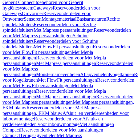
Geberit Connect toebehoren voor Geberit
hygiënesysteem
Gateways
Reserveonderdelen voor
Gateways
Omvormer
Reserveonderdelen voor
Omvormer
Sensoren
Montagemateriaal
Basisarmaturen
Rechte
spindelafsluiters
Reserveonderdelen voor Rechte
spindelafsluiters
Met Mapress persaansluitingen
Reserveonderdelen
voor Met Mapress persaansluitingen
Schuine
spindelafsluiters
Reserveonderdelen voor Schuine
spindelafsluiters
Met FlowFit persaansluitingen
Reserveonderdelen
voor Met FlowFit persaansluitingen
Met Mepla
persaansluitingen
Reserveonderdelen voor Met Mepla
persaansluitingen
Met Mapress persaansluitingen
Reserveonderdelen
voor Met Mapress
persaansluitingen
Monsternameventielen
Aftapventielen
Kogelkranen
R
voor Kogelkranen
Met FlowFit persaansluitingen
Reserveonderdelen
voor Met FlowFit persaansluitingen
Met Mepla
persaansluitingen
Reserveonderdelen voor Met Mepla
persaansluitingen
Met Mapress persaansluitingen
Reserveonderdelen
voor Met Mapress persaansluitingen
Met Mapress persaansluitingen,
FKM blauw
Reserveonderdelen voor Met Mapress
persaansluitingen, FKM blauw
Afsluit- en verdelereenheden voor
inbouwmontage
Reserveonderdelen voor Afsluit- en
verdelereenheden voor inbouwmontage
Met aansluitingen
Compact
Reserveonderdelen voor Met aansluitingen
Compact
Terugslagventielen
Met Mapress