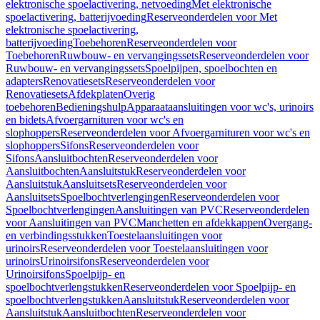
elektronische spoelactivering, netvoeding
Met elektronische
spoelactivering, batterijvoeding
Reserveonderdelen voor Met
elektronische spoelactivering,
batterijvoeding
Toebehoren
Reserveonderdelen voor
Toebehoren
Ruwbouw- en vervangingssets
Reserveonderdelen voor
Ruwbouw- en vervangingssets
Spoelpijpen, spoelbochten en
adapters
Renovatiesets
Reserveonderdelen voor
Renovatiesets
Afdekplaten
Overig
toebehoren
Bedieningshulp
Apparaataansluitingen voor wc's, urinoirs
en bidets
Afvoergarnituren voor wc's en
slophoppers
Reserveonderdelen voor Afvoergarnituren voor wc's en
slophoppers
Sifons
Reserveonderdelen voor
Sifons
Aansluitbochten
Reserveonderdelen voor
Aansluitbochten
Aansluitstuk
Reserveonderdelen voor
Aansluitstuk
Aansluitsets
Reserveonderdelen voor
Aansluitsets
Spoelbochtverlengingen
Reserveonderdelen voor
Spoelbochtverlengingen
Aansluitingen van PVC
Reserveonderdelen
voor Aansluitingen van PVC
Manchetten en afdekkappen
Overgang-
en verbindingsstukken
Toestelaansluitingen voor
urinoirs
Reserveonderdelen voor Toestelaansluitingen voor
urinoirs
Urinoirsifons
Reserveonderdelen voor
Urinoirsifons
Spoelpijp- en
spoelbochtverlengstukken
Reserveonderdelen voor Spoelpijp- en
spoelbochtverlengstukken
Aansluitstuk
Reserveonderdelen voor
Aansluitstuk
Aansluitbochten
Reserveonderdelen voor