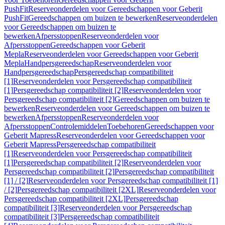
PushFit
Reserveonderdelen voor Gereedschappen voor Geberit
PushFit
Gereedschappen om buizen te bewerken
Reserveonderdelen
voor Gereedschappen om buizen te
bewerken
Afpersstoppen
Reserveonderdelen voor
Afpersstoppen
Gereedschappen voor Geberit
Mepla
Reserveonderdelen voor Gereedschappen voor Geberit
Mepla
Handpersgereedschap
Reserveonderdelen voor
Handpersgereedschap
Persgereedschap compatibiliteit
[1]
Reserveonderdelen voor Persgereedschap compatibiliteit
[1]
Persgereedschap compatibiliteit [2]
Reserveonderdelen voor
Persgereedschap compatibiliteit [2]
Gereedschappen om buizen te
bewerken
Reserveonderdelen voor Gereedschappen om buizen te
bewerken
Afpersstoppen
Reserveonderdelen voor
Afpersstoppen
Controlemiddelen
Toebehoren
Gereedschappen voor
Geberit Mapress
Reserveonderdelen voor Gereedschappen voor
Geberit Mapress
Persgereedschap compatibiliteit
[1]
Reserveonderdelen voor Persgereedschap compatibiliteit
[1]
Persgereedschap compatibiliteit [2]
Reserveonderdelen voor
Persgereedschap compatibiliteit [2]
Persgereedschap compatibiliteit
[1] / [2]
Reserveonderdelen voor Persgereedschap compatibiliteit [1]
/ [2]
Persgereedschap compatibiliteit [2XL]
Reserveonderdelen voor
Persgereedschap compatibiliteit [2XL]
Persgereedschap
compatibiliteit [3]
Reserveonderdelen voor Persgereedschap
compatibiliteit [3]
Persgereedschap compatibiliteit