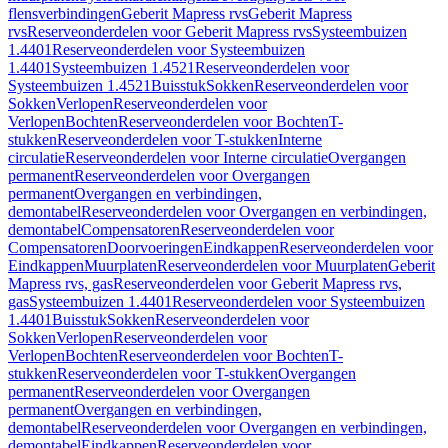
flensverbindingen
Geberit Mapress rvs
Geberit Mapress
rvs
Reserveonderdelen voor Geberit Mapress rvs
Systeembuizen
1.4401
Reserveonderdelen voor Systeembuizen
1.4401
Systeembuizen 1.4521
Reserveonderdelen voor
Systeembuizen 1.4521
Buisstuk
Sokken
Reserveonderdelen voor
Sokken
Verlopen
Reserveonderdelen voor
Verlopen
Bochten
Reserveonderdelen voor Bochten
T-
stukken
Reserveonderdelen voor T-stukken
Interne
circulatie
Reserveonderdelen voor Interne circulatie
Overgangen
permanent
Reserveonderdelen voor Overgangen
permanent
Overgangen en verbindingen,
demontabel
Reserveonderdelen voor Overgangen en verbindingen,
demontabel
Compensatoren
Reserveonderdelen voor
Compensatoren
Doorvoeringen
Eindkappen
Reserveonderdelen voor
Eindkappen
Muurplaten
Reserveonderdelen voor Muurplaten
Geberit
Mapress rvs, gas
Reserveonderdelen voor Geberit Mapress rvs,
gas
Systeembuizen 1.4401
Reserveonderdelen voor Systeembuizen
1.4401
Buisstuk
Sokken
Reserveonderdelen voor
Sokken
Verlopen
Reserveonderdelen voor
Verlopen
Bochten
Reserveonderdelen voor Bochten
T-
stukken
Reserveonderdelen voor T-stukken
Overgangen
permanent
Reserveonderdelen voor Overgangen
permanent
Overgangen en verbindingen,
demontabel
Reserveonderdelen voor Overgangen en verbindingen,
demontabel
Eindkappen
Reserveonderdelen voor