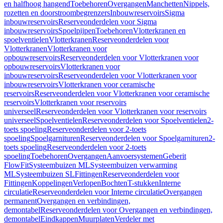
en halfhoog hangend
Toebehoren
Overgangen
Manchetten
Nippels,
rozetten en doorstroombegrenzers
Inbouwreservoirs
Sigma
inbouwreservoirs
Reserveonderdelen voor Sigma
inbouwreservoirs
Spoelpijpen
Toebehoren
Vlotterkranen en
spoelventielen
Vlotterkranen
Reserveonderdelen voor
Vlotterkranen
Vlotterkranen voor
opbouwreservoirs
Reserveonderdelen voor Vlotterkranen voor
opbouwreservoirs
Vlotterkranen voor
inbouwreservoirs
Reserveonderdelen voor Vlotterkranen voor
inbouwreservoirs
Vlotterkranen voor ceramische
reservoirs
Reserveonderdelen voor Vlotterkranen voor ceramische
reservoirs
Vlotterkranen voor reservoirs
universeel
Reserveonderdelen voor Vlotterkranen voor reservoirs
universeel
Spoelventielen
Reserveonderdelen voor Spoelventielen
2-
toets spoeling
Reserveonderdelen voor 2-toets
spoeling
Spoelgarnituren
Reserveonderdelen voor Spoelgarnituren
2-
toets spoeling
Reserveonderdelen voor 2-toets
spoeling
Toebehoren
Overgangen
Aanvoersystemen
Geberit
FlowFit
Systeembuizen ML
Systeembuizen verwarming
ML
Systeembuizen SL
Fittingen
Reserveonderdelen voor
Fittingen
Koppelingen
Verlopen
Bochten
T-stukken
Interne
circulatie
Reserveonderdelen voor Interne circulatie
Overgangen
permanent
Overgangen en verbindingen,
demontabel
Reserveonderdelen voor Overgangen en verbindingen,
demontabel
Eindkappen
Muurplaten
Verdeler met