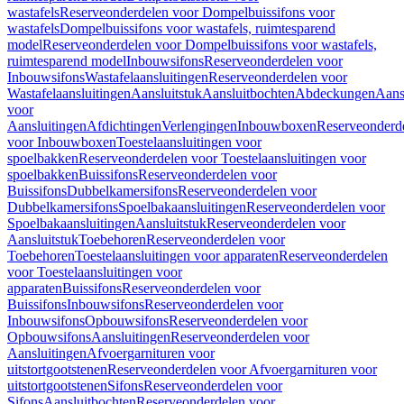
wastafels
Reserveonderdelen voor Dompelbuissifons voor
wastafels
Dompelbuissifons voor wastafels, ruimtesparend
model
Reserveonderdelen voor Dompelbuissifons voor wastafels,
ruimtesparend model
Inbouwsifons
Reserveonderdelen voor
Inbouwsifons
Wastafelaansluitingen
Reserveonderdelen voor
Wastafelaansluitingen
Aansluitstuk
Aansluitbochten
Abdeckungen
Aans
voor
Aansluitingen
Afdichtingen
Verlengingen
Inbouwboxen
Reserveonderd
voor Inbouwboxen
Toestelaansluitingen voor
spoelbakken
Reserveonderdelen voor Toestelaansluitingen voor
spoelbakken
Buissifons
Reserveonderdelen voor
Buissifons
Dubbelkamersifons
Reserveonderdelen voor
Dubbelkamersifons
Spoelbakaansluitingen
Reserveonderdelen voor
Spoelbakaansluitingen
Aansluitstuk
Reserveonderdelen voor
Aansluitstuk
Toebehoren
Reserveonderdelen voor
Toebehoren
Toestelaansluitingen voor apparaten
Reserveonderdelen
voor Toestelaansluitingen voor
apparaten
Buissifons
Reserveonderdelen voor
Buissifons
Inbouwsifons
Reserveonderdelen voor
Inbouwsifons
Opbouwsifons
Reserveonderdelen voor
Opbouwsifons
Aansluitingen
Reserveonderdelen voor
Aansluitingen
Afvoergarnituren voor
uitstortgootstenen
Reserveonderdelen voor Afvoergarnituren voor
uitstortgootstenen
Sifons
Reserveonderdelen voor
Sifons
Aansluitbochten
Reserveonderdelen voor