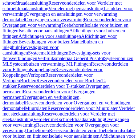
schroefdraadaansluiting
Reserveonderdelen voor Verdeler met
schroefdraadaansluiting
Verdeler met persaansluiting
T-stukken voor
verwarming
Overgangen en aansluitingen voor verwarming,
demontabel
Overgangen voor verwarming
Reserveonderdelen voor
Overgangen voor verwarming
Toebehoren
Isolatie voor buizen en
fittingen
Isolatie voor aansluitingen
Afdichtingen voor buizen en
fittingen
Afdichtingen voor aansluitingen
Afdichtingen voor
fittingen
Bevestigingen voor buizen
Mantelbuizen en
inleghulp
Bevestigingen voor
aansluitingen
Systeemafdichtingen
Bevestiging-sets voor
flensverbindingen
Verbruiksmateriaal
Geberit PushFit
Systeembuizen
ML
Systeembuizen verwarming, ML
Fittingen
Reserveonderdelen
voor Fittingen
Koppelingen
Reserveonderdelen voor
Koppelingen
Verlopen
Reserveonderdelen voor
Verlopen
Bochten
Reserveonderdelen voor Bochten
T-
stukken
Reserveonderdelen voor T-stukken
Overgangen
permanent
Reserveonderdelen voor Overgangen
permanent
Overgangen en verbindingen,
demontabel
Reserveonderdelen voor Overgangen en verbindingen,
demontabel
Muurplaten
Reserveonderdelen voor Muurplaten
Verdeler
met steekaansluiting
Reserveonderdelen voor Verdeler met
steekaansluiting
Verdeler met schroefdraadaansluiting
Overgangen
voor verwarming
Reserveonderdelen voor Overgangen voor
verwarming
Toebehoren
Reserveonderdelen voor Toebehoren
Isolatie
voor buizen en fittingen
Isolatie voor aansluitingen
Afdichtingen voor