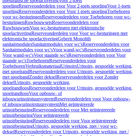
pneumatische spoelactivering
Voor 2-toets
spoeling
Reserveonderdelen voor Voor 2-toets spoeling
Voor 1-toets
spoeling
Reserveonderdelen voor Voor 1-toets spoeling
Toebehoren
voor wc-besturingen
Reserveonderdelen voor Toebehoren voor wc-
besturingen
Ruwbouwsets
Reserveonderdelen voor
Ruwbouwsets
Voor wc-besturingen met elektronische
spoelactivering
Reserveonderdelen voor Voor wc-besturingen met
elektronische spoelactivering
Geberit Monolith
sanitairmodules
Sanitairmodules voor wc's
Reserveonderdelen voor
Sanitairmodules voor wc's
Voor wand-wc's
Reserveonderdelen voor
Voor wand-wc's
Voor staande wc's
Reserveonderdelen voor Voor
staande wc's
Toebehoren
Reserveonderdelen voor
Toebehoren
Verbruiksmateriaal
Urinoirs
Urinoirs, gespoelde werking,
met spoelrand
Reserveonderdelen voor Urinoirs, gespoelde werking,
met spoelrand
Zonder deksel
Reserveonderdelen voor Zonder
deksel
Urinoirs, gespoelde werking,
spoelrandloos
Reserveonderdelen voor Urinoirs, gespoelde werking,
spoelrandloos
Voor opbouw- of
inbouwurinoirstuursysteem
Reserveonderdelen voor Voor opbouw-
of inbouwurinoirstuursysteem
Met geïntegreerde
urinoirbesturing
Reserveonderdelen voor Met geïntegreerde
urinoirbesturing
Voor geïntegreerde
urinoirbesturing
Reserveonderdelen voor Voor geïntegreerde
urinoirbesturing
Urinoirs, gespoelde werking, met / voor wc-
deksel
Reserveonderdelen voor Urinoirs, gespoelde werking, met /