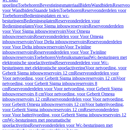
spoeling
Toebehoren
Bevestigingsmateriaal
Bidets
Wandbidets
Reserveo
voor Wandbidets
Staande bidets
Toebehoren
Reserveonderdelen voor
Toebehoren
Bedieningsplaten en wc-
besturingen
Bedieningsplaten
Reserveonderdelen voor
Bedieningsplaten
Voor Sigma inbouwreservoirs
Reserveonderdelen
voor Voor Sigma inbouwreservoirs
Voor Omega
inbouwreservoirs
Reserveonderdelen voor Voor Omega
inbouwreservoirs
Voor Delta inbouwreservoirs
Reserveonderdelen
voor Voor Delta inbouwreservoirs
Voor Twinline
inbouwreservoirs
Reserveonderdelen voor Voor Twinline
inbouwreservoirs
Toebehoren
Verbruiksmateriaal
Wc-besturingen met
elektronische spoelactivering
Reserveonderdelen voor Wc-
besturingen met elektronische spoelactivering
Voor netvoeding, voor
Geberit Sigma inbouwreservoirs 12 cm
Reserveonderdelen voor
Voor netvoeding, voor Geberit Sigma inbouwreservoirs 12 cm
Voor
netvoeding, voor Geberit Sigma inbouwreservoirs 8
cm
Reserveonderdelen voor Voor netvoeding, voor Geberit Sigma
inbouwreservoirs 8 cm
Voor netvoeding, voor Geberit Omega
inbouwreservoirs 12 cm
Reserveonderdelen voor Voor netvoeding,
voor Geberit Omega inbouwreservoirs 12 cm
Voor batterijvoeding,
voor Geberit Sigma inbouwreservoirs 12 cm
Reserveonderdelen
voor Voor batterijvoeding, voor Geberit Sigma inbouwreservoirs 12
cm
Wc-besturingen met pneumatische
spoelactivering
Reserveonderdelen voor Wc-besturingen met