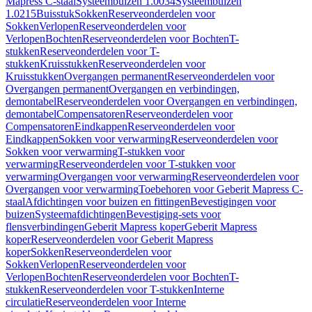
Mapress C-staal
Systeembuizen 1.0034
Systeembuizen
1.0215
Buisstuk
Sokken
Reserveonderdelen voor
Sokken
Verlopen
Reserveonderdelen voor
Verlopen
Bochten
Reserveonderdelen voor Bochten
T-
stukken
Reserveonderdelen voor T-
stukken
Kruisstukken
Reserveonderdelen voor
Kruisstukken
Overgangen permanent
Reserveonderdelen voor
Overgangen permanent
Overgangen en verbindingen,
demontabel
Reserveonderdelen voor Overgangen en verbindingen,
demontabel
Compensatoren
Reserveonderdelen voor
Compensatoren
Eindkappen
Reserveonderdelen voor
Eindkappen
Sokken voor verwarming
Reserveonderdelen voor
Sokken voor verwarming
T-stukken voor
verwarming
Reserveonderdelen voor T-stukken voor
verwarming
Overgangen voor verwarming
Reserveonderdelen voor
Overgangen voor verwarming
Toebehoren voor Geberit Mapress C-
staal
Afdichtingen voor buizen en fittingen
Bevestigingen voor
buizen
Systeemafdichtingen
Bevestiging-sets voor
flensverbindingen
Geberit Mapress koper
Geberit Mapress
koper
Reserveonderdelen voor Geberit Mapress
koper
Sokken
Reserveonderdelen voor
Sokken
Verlopen
Reserveonderdelen voor
Verlopen
Bochten
Reserveonderdelen voor Bochten
T-
stukken
Reserveonderdelen voor T-stukken
Interne
circulatie
Reserveonderdelen voor Interne