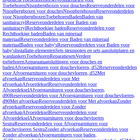
Toebehoren
Nisopbergboxen voor douches
Reserveonderdelen voor
Nisopbergboxen voor douches
Nisopbergboxen
Reserveonderdelen
voor Nisopbergboxen
Toebehoren
Baden
Baden van
sanitairacryl
Reserveonderdelen voor Baden van
sanitairacryl
Rechthoekige baden
Reserveonderdelen voor
Rechthoekige baden
Baden van mineraal
materiaal
Reserveonderdelen voor Baden van mineraal
materiaal
Baden voor baby's
Reserveonderdelen voor Baden voor
baby's
Installatie-elementen
Sets steunpoten en sets aansluitplaten en
wandankers
Toebehoren
Reparatiesets
Verdere
toebehoren
Apparaataansluitingen voor douches en
baden
Afvoergarnituren voor douchevloeren, d52
Reserveonderdelen
voor Afvoergarnituren voor douchevloeren, d52
Met
afvoerkap
Reserveonderdelen voor Met
afvoerkap
Afvoerdeksel
Reserveonderdelen voor
Afvoerdeksel
Afvoergarnituren voor douchevloeren,
d90
Reserveonderdelen voor Afvoergarnituren voor douchevloeren,
d90
Met afvoerkap
Reserveonderdelen voor Met afvoerkap
Zonder
afvoerkap
Reserveonderdelen voor Zonder
afvoerkap
Afvoerdeksel
Reserveonderdelen voor
Afvoerdeksel
Afvoergarnituren voor douchevloeren
Sestra
Reserveonderdelen voor Afvoergarnituren voor
douchevloeren Sestra
Zonder afvoerkap
Reserveonderdelen voor
Zonder afvoerkap
Afvoergarnituren voor baden,