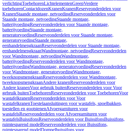
verlichting
Toebehoren
Lichtelementen
Greep
Verdere
toebehoren
Contactdozen
Kranen
Kranen
Reserveonderdelen voor
Kranen
Staande montage, netvoeding
Reserveonderdelen voor
Staande montage, netvoeding
Staande montage,
batterijvoeding
Reserveonderdelen voor Staande montage,
batterijvoeding
Staande montage,
generatorvoeding
Reserveonderdelen voor Staande montage,
generatorvoeding
Staande montage,
eenhandelmengkraan
Reserveonderdelen voor Staande montage,
eenhandelmengkraan
Wandmontage, netvoeding
Reserveonderdelen
voor Wandmontage, netvoeding
Wandmontage,
batterijvoeding
Reserveonderdelen voor Wandmontage,
batterijvoeding
Wandmontage, generatorvoeding
Reserveonderdelen
voor Wandmontage, generatorvoeding
Wandmontage,
tweeknopsmengkraan
Reserveonderdelen voor Wandmontage,
tweeknopsmengkraan
Andere kranen
Reserveonderdelen voor
Andere kranen
Voor gebruik buiten
Reserveonderdelen voor Voor
gebruik buiten
Toebehoren
Reserveonderdelen voor Toebehoren
Voor
wastafelkranen
Reserveonderdelen voor Voor
wastafelkranen
Toestelaansluitingen voor wastafels, spoelbakken,
toestellen en gootstenen
Afvoergarnituren voor
wastafels
Reserveonderdelen voor Afvoergarnituren voor
wastafels
Buissifons
Reserveonderdelen voor Buissifons
Buissifons,
ruimtesparend model
Reserveonderdelen voor Buissifons,
ruimtesparend model
Dompelbuissifons voor