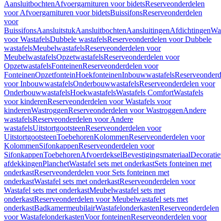
Aansluitbochten
Afvoergarnituren voor bidets
Reserveonderdelen
voor Afvoergarnituren voor bidets
Buissifons
Reserveonderdelen
voor
Buissifons
Aansluitstuk
Aansluitbochten
Aansluitingen
Afdichtingen
Was
voor Wastafels
Dubbele wastafels
Reserveonderdelen voor Dubbele
wastafels
Meubelwastafels
Reserveonderdelen voor
Meubelwastafels
Opzetwastafels
Reserveonderdelen voor
Opzetwastafels
Fonteinen
Reserveonderdelen voor
Fonteinen
Opzetfontein
Hoekfonteinen
Inbouwwastafels
Reserveonderd
voor Inbouwwastafels
Onderbouwwastafels
Reserveonderdelen voor
Onderbouwwastafels
Hoekwastafels
Wastafels Comfort
Wastafels
voor kinderen
Reserveonderdelen voor Wastafels voor
kinderen
Wastroggen
Reserveonderdelen voor Wastroggen
Andere
wastafels
Reserveonderdelen voor Andere
wastafels
Uitstortgootsteen
Reserveonderdelen voor
Uitstortgootsteen
Toebehoren
Kolommen
Reserveonderdelen voor
Kolommen
Sifonkappen
Reserveonderdelen voor
Sifonkappen
Toebehoren
Afvoerdeksel
Bevestigingsmateriaal
Decorati
afdekkingen
Planchet
Wastafel sets met onderkast
Sets fonteinen met
onderkast
Reserveonderdelen voor Sets fonteinen met
onderkast
Wastafel sets met onderkast
Reserveonderdelen voor
Wastafel sets met onderkast
Meubelwastafel sets met
onderkast
Reserveonderdelen voor Meubelwastafel sets met
onderkast
Badkamermeubilair
Wastafelonderkasten
Reserveonderdelen
voor Wastafelonderkasten
Voor fonteinen
Reserveonderdelen voor