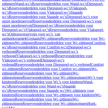
zittingen
Wand-wc's
Reserveonderdelen voor Wand-wc's
Diepspoel-
wc’s
Reserveonderdelen voor Diepspoel-wc’s
Vlakspoel-
wc’s
Reserveonderdelen voor Vlakspoel-wc’s
Staande
wc's
Reserveonderdelen voor Staande wc's
Diepspoel-wc's voor
opzet spoelreservoir
Reserveonderdelen voor Diepspoel-wc's voor
opzet spoelreservoir
Diepspoel-wc’s
Reserveonderdelen voor
Diepspoel-wc’s
Vlakspoel-wc’s
Reserveonderdelen voor Vlakspoel-
wc’s
Opbouwreservoirs voor wc's, van
sanitairkeramiek
Geplaatst
Wc-zittingen
Reserveonderdelen voor Wc-
zittingen
Wc-zittingen
Reserveonderdelen voor Wc-zittingen
Comfort-
wc's
Reserveonderdelen voor Comfort-wc's
Diepspoel-wc’s
verhoogd
Reserveonderdelen voor Diepspoel-wc’s
verhoogd
Vlakspoel-wc’s verhoogd
Reserveonderdelen voor
Vlakspoel-wc’s verhoogd
Diepspoel-wc's
verlengd
Reserveonderdelen voor Diepspoel-wc's verlengd
Comfort
wc-zittingen
Reserveonderdelen voor Comfort wc-zittingen
Wc-
zittingen
Reserveonderdelen voor Wc-zittingen
Wc-
zittingsringen
Reserveonderdelen voor Wc-zittingsringen
Wc’s voor
kinderen
Reserveonderdelen voor Wc’s voor kinderen
Wand-
wc's
Reserveonderdelen voor Wand-wc's
Staande
wc's
Reserveonderdelen voor Staande wc's
Wc-zittingen voor
kinderen
Reserveonderdelen voor Wc-zittingen voor kinderen
Wc-
zittingen
Reserveonderdelen voor Wc-zittingen
Wc-
zittingsringen
Reserveonderdelen voor Wc-zittingsringen
Hurk-
wc's
Met