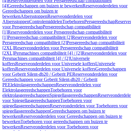
[4]
Reserveonderdelen voor Persgereedschap compatibiliteit
[4]
Gereedschappen om buizen te bewerken
Reserveonderdelen voor
Gereedschappen om buizen te
bewerken
Afpersstoppen
Reserveonderdelen voor
Afpersstoppen
Controlemiddelen
Toebehoren
Persgereedschap
Reserve
voor Persgereedschap
Persgereedschap compatibiliteit
[1]
Reserveonderdelen voor Persgereedschap compatibiliteit
[1]
Persgereedschap compatibiliteit [2]
Reserveonderdelen voor
Persgereedschap compatibiliteit [2]
Persgereedschap compatibiliteit
[2XL]
Reserveonderdelen voor Persgereedschap compatibiliteit
[2XL]
Persmachines compatibiliteit [4] / [2]
Reserveonderdelen voor
Persmachines compatibiliteit [4] / [2]
Universele
koffers
Reserveonderdelen voor Universele koffers
Universele
koffers
Reserveonderdelen voor Universele koffers
Gereedschappen
voor Geberit Silent-db20 / Geberit PE
Reserveonderdelen voor
Gereedschappen voor Geberit Silent-db20 / Geberit
PE
Elektrolasgereedschappen
Reserveonderdelen voor
Elektrolasgereedschappen
Toebehoren voor
elektrolasgereedschappen
Spiegellasgereedschappen
Reserveonderdele
voor Spiegellasgereedschappen
Toebehoren voor
spiegellasgereedschappen
Reserveonderdelen voor Toebehoren voor
spiegellasgereedschappen
Gereedschappen om buizen te
bewerken
Reserveonderdelen voor Gereedschappen om buizen te
bewerken
Toebehoren voor gereedschappen om buizen te
bewerken
Reserveonderdelen voor Toebehoren voor