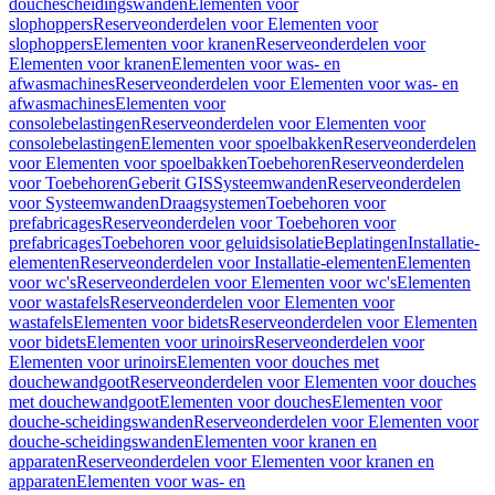
douchescheidingswanden
Elementen voor
slophoppers
Reserveonderdelen voor Elementen voor
slophoppers
Elementen voor kranen
Reserveonderdelen voor
Elementen voor kranen
Elementen voor was- en
afwasmachines
Reserveonderdelen voor Elementen voor was- en
afwasmachines
Elementen voor
consolebelastingen
Reserveonderdelen voor Elementen voor
consolebelastingen
Elementen voor spoelbakken
Reserveonderdelen
voor Elementen voor spoelbakken
Toebehoren
Reserveonderdelen
voor Toebehoren
Geberit GIS
Systeemwanden
Reserveonderdelen
voor Systeemwanden
Draagsystemen
Toebehoren voor
prefabricages
Reserveonderdelen voor Toebehoren voor
prefabricages
Toebehoren voor geluidsisolatie
Beplatingen
Installatie-
elementen
Reserveonderdelen voor Installatie-elementen
Elementen
voor wc's
Reserveonderdelen voor Elementen voor wc's
Elementen
voor wastafels
Reserveonderdelen voor Elementen voor
wastafels
Elementen voor bidets
Reserveonderdelen voor Elementen
voor bidets
Elementen voor urinoirs
Reserveonderdelen voor
Elementen voor urinoirs
Elementen voor douches met
douchewandgoot
Reserveonderdelen voor Elementen voor douches
met douchewandgoot
Elementen voor douches
Elementen voor
douche-scheidingswanden
Reserveonderdelen voor Elementen voor
douche-scheidingswanden
Elementen voor kranen en
apparaten
Reserveonderdelen voor Elementen voor kranen en
apparaten
Elementen voor was- en