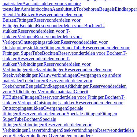
materialen
Aansluitstukken voor sanitaire
toestellen
Aansluitbochten
Aansluitstuk
Toebehoren
Beugels
Eindkappe
Silent-Pro
Buizen
Reserveonderdelen voor
Buizen
Fittingen
Reserveonderdelen voor
Fittingen
Bochten
Reserveonderdelen voor Bochten
T-
stukken
Reserveonderdelen voor T-
stukken
Verlopen
Reserveonderdelen voor
Verlopen
Ontstoppingsstukken
Reserveonderdelen voor
Ontstoppingsstukken
Fittingen SuperTube
Reserveonderdelen voor
Fittingen SuperTube
Bochten
Reserveonderdelen voor Bochten
T-
stukken
Reserveonderdelen voor T-
stukken
Verbindingen
Reserveonderdelen voor
Verbindingen
Steekverbindingen
Reserveonderdelen voor
Steekverbindingen
Klauwverbindingen
Overgangen op andere
materialen
Toebehoren
Reserveonderdelen voor
Toebehoren
Beugels
Eindkappen
Afdichtingen
Reserveonderdelen
voor Afdichtingen
Verbruiksmateriaal
Geberit
PE
Buizen
Fittingen
Reserveonderdelen voor Fittingen
Bochten
T-
stukken
Verlopen
Ontstoppingsstukken
Reserveonderdelen voor
Ontstoppingsstukken
Overgangen
Speciale
fittingen
Reserveonderdelen voor Speciale fittingen
Fittingen
SuperTube
Bochten
Speciale
fittingen
Verbindingen
Reserveonderdelen voor
Verbindingen
Lasverbindingen
Steekverbindingen
Reserveonderdelen
voor Steekverbindingen
Overgangen op andere