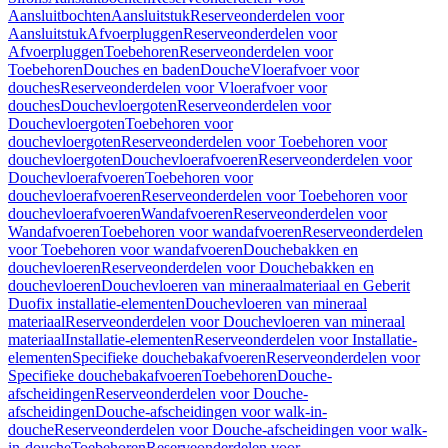
Aansluitbochten
Aansluitstuk
Reserveonderdelen voor
Aansluitstuk
Afvoerpluggen
Reserveonderdelen voor
Afvoerpluggen
Toebehoren
Reserveonderdelen voor
Toebehoren
Douches en baden
Douche
Vloerafvoer voor
douches
Reserveonderdelen voor Vloerafvoer voor
douches
Douchevloergoten
Reserveonderdelen voor
Douchevloergoten
Toebehoren voor
douchevloergoten
Reserveonderdelen voor Toebehoren voor
douchevloergoten
Douchevloerafvoeren
Reserveonderdelen voor
Douchevloerafvoeren
Toebehoren voor
douchevloerafvoeren
Reserveonderdelen voor Toebehoren voor
douchevloerafvoeren
Wandafvoeren
Reserveonderdelen voor
Wandafvoeren
Toebehoren voor wandafvoeren
Reserveonderdelen
voor Toebehoren voor wandafvoeren
Douchebakken en
douchevloeren
Reserveonderdelen voor Douchebakken en
douchevloeren
Douchevloeren van mineraalmateriaal en Geberit
Duofix installatie-elementen
Douchevloeren van mineraal
materiaal
Reserveonderdelen voor Douchevloeren van mineraal
materiaal
Installatie-elementen
Reserveonderdelen voor Installatie-
elementen
Specifieke douchebakafvoeren
Reserveonderdelen voor
Specifieke douchebakafvoeren
Toebehoren
Douche-
afscheidingen
Reserveonderdelen voor Douche-
afscheidingen
Douche-afscheidingen voor walk-in-
douche
Reserveonderdelen voor Douche-afscheidingen voor walk-
in-douche
Toebehoren
Reserveonderdelen voor