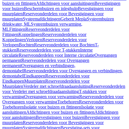
buizen en fittingen
Afdichtingen voor aansluitingen
Bevestigingen
voor buizen
Beschermbuizen en inleghulp
Bevestigingen voor
muurplaten
Reserveonderdelen voor Bevestigingen voor
muurplaten
Systeemafdichtingen
Geberit Mepla
Systeembuizen
drinkwater, ML
Systeembuizen verwarming,
ML
Fittingen
Reserveonderdelen voor
Fittingen
Koppelingen
Reserveonderdelen voor
Koppelingen
Verlopen
Reserveonderdelen voor
Verlopen
Bochten
Reserveonderdelen voor Bochten
T-
stukken
Reserveonderdelen voor T-stukken
Interne
circulatie
Reserveonderdelen voor Interne circulatie
Overgangen
permanent
Reserveonderdelen voor Overgangen
permanent
Overgangen en verbindingen,
demontabel
Reserveonderdelen voor Overgangen en verbindingen,
demontabel
Eindkappen
Reserveonderdelen voor
Eindkappen
Muurplaten
Reserveonderdelen voor
Muurplaten
Verdeler met schroefdraadaansluiting
Reserveonderdelen
voor Verdeler met schroefdraadaansluiting
T-stukken voor
verwarming
Overgangen voor verwarming
Reserveonderdelen voor
Overgangen voor verwarming
Toebehoren
Reserveonderdelen voor
Toebehoren
Isolatie voor buizen en fittingen
Isolatie voor
aansluitingen
Afdichtingen voor buizen en fittingen
Afdichtingen
voor aansluitingen
Bevestigingen voor buizen
Bevestigingen voor
muurplaten
Reserveonderdelen voor Bevestigingen voor
muurplaten
Systeemafdichtingen
Bevestiging-sets voor