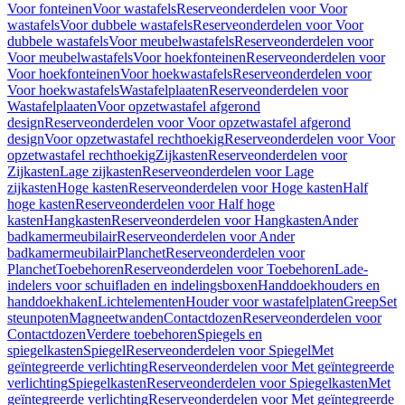
Voor fonteinen
Voor wastafels
Reserveonderdelen voor Voor
wastafels
Voor dubbele wastafels
Reserveonderdelen voor Voor
dubbele wastafels
Voor meubelwastafels
Reserveonderdelen voor
Voor meubelwastafels
Voor hoekfonteinen
Reserveonderdelen voor
Voor hoekfonteinen
Voor hoekwastafels
Reserveonderdelen voor
Voor hoekwastafels
Wastafelplaaten
Reserveonderdelen voor
Wastafelplaaten
Voor opzetwastafel afgerond
design
Reserveonderdelen voor Voor opzetwastafel afgerond
design
Voor opzetwastafel rechthoekig
Reserveonderdelen voor Voor
opzetwastafel rechthoekig
Zijkasten
Reserveonderdelen voor
Zijkasten
Lage zijkasten
Reserveonderdelen voor Lage
zijkasten
Hoge kasten
Reserveonderdelen voor Hoge kasten
Half
hoge kasten
Reserveonderdelen voor Half hoge
kasten
Hangkasten
Reserveonderdelen voor Hangkasten
Ander
badkamermeubilair
Reserveonderdelen voor Ander
badkamermeubilair
Planchet
Reserveonderdelen voor
Planchet
Toebehoren
Reserveonderdelen voor Toebehoren
Lade-
indelers voor schuifladen en indelingsboxen
Handdoekhouders en
handdoekhaken
Lichtelementen
Houder voor wastafelplaten
Greep
Set
steunpoten
Magneetwanden
Contactdozen
Reserveonderdelen voor
Contactdozen
Verdere toebehoren
Spiegels en
spiegelkasten
Spiegel
Reserveonderdelen voor Spiegel
Met
geïntegreerde verlichting
Reserveonderdelen voor Met geïntegreerde
verlichting
Spiegelkasten
Reserveonderdelen voor Spiegelkasten
Met
geïntegreerde verlichting
Reserveonderdelen voor Met geïntegreerde