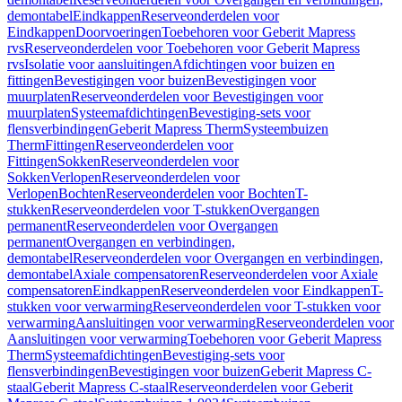
demontabel
Eindkappen
Reserveonderdelen voor
Eindkappen
Doorvoeringen
Toebehoren voor Geberit Mapress
rvs
Reserveonderdelen voor Toebehoren voor Geberit Mapress
rvs
Isolatie voor aansluitingen
Afdichtingen voor buizen en
fittingen
Bevestigingen voor buizen
Bevestigingen voor
muurplaten
Reserveonderdelen voor Bevestigingen voor
muurplaten
Systeemafdichtingen
Bevestiging-sets voor
flensverbindingen
Geberit Mapress Therm
Systeembuizen
Therm
Fittingen
Reserveonderdelen voor
Fittingen
Sokken
Reserveonderdelen voor
Sokken
Verlopen
Reserveonderdelen voor
Verlopen
Bochten
Reserveonderdelen voor Bochten
T-
stukken
Reserveonderdelen voor T-stukken
Overgangen
permanent
Reserveonderdelen voor Overgangen
permanent
Overgangen en verbindingen,
demontabel
Reserveonderdelen voor Overgangen en verbindingen,
demontabel
Axiale compensatoren
Reserveonderdelen voor Axiale
compensatoren
Eindkappen
Reserveonderdelen voor Eindkappen
T-
stukken voor verwarming
Reserveonderdelen voor T-stukken voor
verwarming
Aansluitingen voor verwarming
Reserveonderdelen voor
Aansluitingen voor verwarming
Toebehoren voor Geberit Mapress
Therm
Systeemafdichtingen
Bevestiging-sets voor
flensverbindingen
Bevestigingen voor buizen
Geberit Mapress C-
staal
Geberit Mapress C-staal
Reserveonderdelen voor Geberit