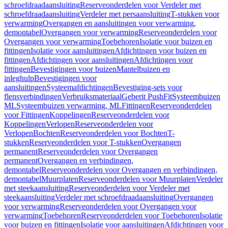
schroefdraadaansluiting
Reserveonderdelen voor Verdeler met
schroefdraadaansluiting
Verdeler met persaansluiting
T-stukken voor
verwarming
Overgangen en aansluitingen voor verwarming,
demontabel
Overgangen voor verwarming
Reserveonderdelen voor
Overgangen voor verwarming
Toebehoren
Isolatie voor buizen en
fittingen
Isolatie voor aansluitingen
Afdichtingen voor buizen en
fittingen
Afdichtingen voor aansluitingen
Afdichtingen voor
fittingen
Bevestigingen voor buizen
Mantelbuizen en
inleghulp
Bevestigingen voor
aansluitingen
Systeemafdichtingen
Bevestiging-sets voor
flensverbindingen
Verbruiksmateriaal
Geberit PushFit
Systeembuizen
ML
Systeembuizen verwarming, ML
Fittingen
Reserveonderdelen
voor Fittingen
Koppelingen
Reserveonderdelen voor
Koppelingen
Verlopen
Reserveonderdelen voor
Verlopen
Bochten
Reserveonderdelen voor Bochten
T-
stukken
Reserveonderdelen voor T-stukken
Overgangen
permanent
Reserveonderdelen voor Overgangen
permanent
Overgangen en verbindingen,
demontabel
Reserveonderdelen voor Overgangen en verbindingen,
demontabel
Muurplaten
Reserveonderdelen voor Muurplaten
Verdeler
met steekaansluiting
Reserveonderdelen voor Verdeler met
steekaansluiting
Verdeler met schroefdraadaansluiting
Overgangen
voor verwarming
Reserveonderdelen voor Overgangen voor
verwarming
Toebehoren
Reserveonderdelen voor Toebehoren
Isolatie
voor buizen en fittingen
Isolatie voor aansluitingen
Afdichtingen voor