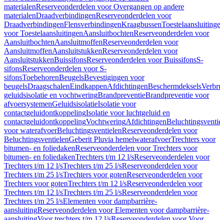
materialen
Reserveonderdelen voor Overgangen op andere
materialen
Draadverbindingen
Reserveonderdelen voor
Draadverbindingen
Flensverbindingen
Kraagbussen
Toestelaansluiting
voor Toestelaansluitingen
Aansluitbochten
Reserveonderdelen voor
Aansluitbochten
Aansluitmoffen
Reserveonderdelen voor
Aansluitmoffen
Aansluitstukken
Reserveonderdelen voor
Aansluitstukken
Buissifons
Reserveonderdelen voor Buissifons
S-
sifons
Reserveonderdelen voor S-
sifons
Toebehoren
Beugels
Bevestigingen voor
beugels
Draagschalen
Eindkappen
Afdichtingen
Beschermdeksels
Verbr
geluidsisolatie en vochtwering
Brandpreventie
Brandpreventie voor
afvoersystemen
Geluidsisolatie
Isolatie voor
contactgeluidontkoppeling
Isolatie voor luchtgeluid en
contactgeluidontkoppeling
Vochtwering
Afdichtingen
Beluchtingsventi
voor waterafvoer
Beluchtingsventielen
Reserveonderdelen voor
Beluchtingsventielen
Geberit Pluvia hemelwaterafvoer
Trechters voor
bitumen- en foliedaken
Reserveonderdelen voor Trechters voor
bitumen- en foliedaken
Trechters t/m 12 l/s
Reserveonderdelen voor
Trechters t/m 12 l/s
Trechters t/m 25 l/s
Reserveonderdelen voor
Trechters t/m 25 l/s
Trechters voor goten
Reserveonderdelen voor
Trechters voor goten
Trechters t/m 12 l/s
Reserveonderdelen voor
Trechters t/m 12 l/s
Trechters t/m 25 l/s
Reserveonderdelen voor
Trechters t/m 25 l/s
Elementen voor dampbarrière-
aansluiting
Reserveonderdelen voor Elementen voor dampbarrière-
aansluiting
Voor trechters t/m 12 l/s
Reserveonderdelen voor Voor