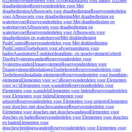
d52
Reserveonderdelen voor Afvoergarnituren voor baden, d52
Met
draaibediening
Reserveonderdelen voor Met
draaibediening
Afbouwsets voor draaibediening
Reserveonderdelen
voor Afbouwsets voor draaibediening
Met draaibediening en
watertoevoer
Reserveonderdelen voor Met draaibediening en
watertoevoer
Afbouwsets voor draaibediening en
watertoevoer
Reserveonderdelen voor Afbouwsets voor
draaibediening en watertoevoer
Met drukbediening
PushControl
Reserveonderdelen voor Met drukbediening
PushControl
Toebehoren voor afvoergarnituren voor
baden
Aansluitsets
T-stukken
Installatie- en spoelsystemen
Geberit
Duofix
Systeemwanden
Reserveonderdelen voor
Systeemwanden
Draagsystemen
Reserveonderdelen voor
Draagsystemen
Beplatingen
Toebehoren
Reserveonderdelen voor
Toebehoren
Installatie-elementen
Reserveonderdelen voor Installatie-
elementen
Elementen voor wc's
Reserveonderdelen voor Elementen
voor wc's
Elementen voor wastafels
Reserveonderdelen voor
Elementen voor wastafels
Elementen voor bidets
Reserveonderdelen
voor Elementen voor bidets
Elementen voor
urinoirs
Reserveonderdelen voor Elementen voor urinoirs
Elementen
voor douches met douchewandgoot
Reserveonderdelen voor
Elementen voor douches met douchewandgoot
Elementen voor
douches en baden
Reserveonderdelen voor Elementen voor douches
en baden
Elementen voor
douchescheidingswanden
Reserveonderdelen voor Elementen voor