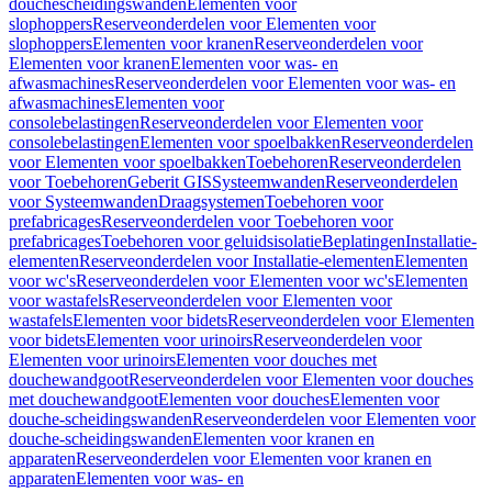
douchescheidingswanden
Elementen voor
slophoppers
Reserveonderdelen voor Elementen voor
slophoppers
Elementen voor kranen
Reserveonderdelen voor
Elementen voor kranen
Elementen voor was- en
afwasmachines
Reserveonderdelen voor Elementen voor was- en
afwasmachines
Elementen voor
consolebelastingen
Reserveonderdelen voor Elementen voor
consolebelastingen
Elementen voor spoelbakken
Reserveonderdelen
voor Elementen voor spoelbakken
Toebehoren
Reserveonderdelen
voor Toebehoren
Geberit GIS
Systeemwanden
Reserveonderdelen
voor Systeemwanden
Draagsystemen
Toebehoren voor
prefabricages
Reserveonderdelen voor Toebehoren voor
prefabricages
Toebehoren voor geluidsisolatie
Beplatingen
Installatie-
elementen
Reserveonderdelen voor Installatie-elementen
Elementen
voor wc's
Reserveonderdelen voor Elementen voor wc's
Elementen
voor wastafels
Reserveonderdelen voor Elementen voor
wastafels
Elementen voor bidets
Reserveonderdelen voor Elementen
voor bidets
Elementen voor urinoirs
Reserveonderdelen voor
Elementen voor urinoirs
Elementen voor douches met
douchewandgoot
Reserveonderdelen voor Elementen voor douches
met douchewandgoot
Elementen voor douches
Elementen voor
douche-scheidingswanden
Reserveonderdelen voor Elementen voor
douche-scheidingswanden
Elementen voor kranen en
apparaten
Reserveonderdelen voor Elementen voor kranen en
apparaten
Elementen voor was- en