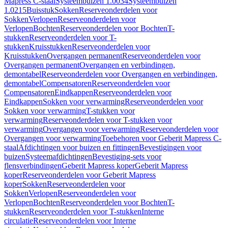
Mapress C-staal
Systeembuizen 1.0034
Systeembuizen
1.0215
Buisstuk
Sokken
Reserveonderdelen voor
Sokken
Verlopen
Reserveonderdelen voor
Verlopen
Bochten
Reserveonderdelen voor Bochten
T-
stukken
Reserveonderdelen voor T-
stukken
Kruisstukken
Reserveonderdelen voor
Kruisstukken
Overgangen permanent
Reserveonderdelen voor
Overgangen permanent
Overgangen en verbindingen,
demontabel
Reserveonderdelen voor Overgangen en verbindingen,
demontabel
Compensatoren
Reserveonderdelen voor
Compensatoren
Eindkappen
Reserveonderdelen voor
Eindkappen
Sokken voor verwarming
Reserveonderdelen voor
Sokken voor verwarming
T-stukken voor
verwarming
Reserveonderdelen voor T-stukken voor
verwarming
Overgangen voor verwarming
Reserveonderdelen voor
Overgangen voor verwarming
Toebehoren voor Geberit Mapress C-
staal
Afdichtingen voor buizen en fittingen
Bevestigingen voor
buizen
Systeemafdichtingen
Bevestiging-sets voor
flensverbindingen
Geberit Mapress koper
Geberit Mapress
koper
Reserveonderdelen voor Geberit Mapress
koper
Sokken
Reserveonderdelen voor
Sokken
Verlopen
Reserveonderdelen voor
Verlopen
Bochten
Reserveonderdelen voor Bochten
T-
stukken
Reserveonderdelen voor T-stukken
Interne
circulatie
Reserveonderdelen voor Interne