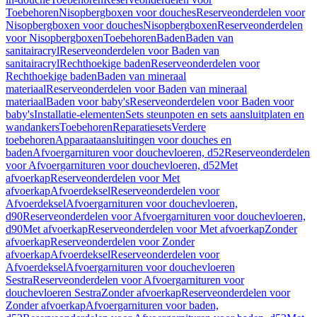
Toebehoren
Nisopbergboxen voor douches
Reserveonderdelen voor
Nisopbergboxen voor douches
Nisopbergboxen
Reserveonderdelen
voor Nisopbergboxen
Toebehoren
Baden
Baden van
sanitairacryl
Reserveonderdelen voor Baden van
sanitairacryl
Rechthoekige baden
Reserveonderdelen voor
Rechthoekige baden
Baden van mineraal
materiaal
Reserveonderdelen voor Baden van mineraal
materiaal
Baden voor baby's
Reserveonderdelen voor Baden voor
baby's
Installatie-elementen
Sets steunpoten en sets aansluitplaten en
wandankers
Toebehoren
Reparatiesets
Verdere
toebehoren
Apparaataansluitingen voor douches en
baden
Afvoergarnituren voor douchevloeren, d52
Reserveonderdelen
voor Afvoergarnituren voor douchevloeren, d52
Met
afvoerkap
Reserveonderdelen voor Met
afvoerkap
Afvoerdeksel
Reserveonderdelen voor
Afvoerdeksel
Afvoergarnituren voor douchevloeren,
d90
Reserveonderdelen voor Afvoergarnituren voor douchevloeren,
d90
Met afvoerkap
Reserveonderdelen voor Met afvoerkap
Zonder
afvoerkap
Reserveonderdelen voor Zonder
afvoerkap
Afvoerdeksel
Reserveonderdelen voor
Afvoerdeksel
Afvoergarnituren voor douchevloeren
Sestra
Reserveonderdelen voor Afvoergarnituren voor
douchevloeren Sestra
Zonder afvoerkap
Reserveonderdelen voor
Zonder afvoerkap
Afvoergarnituren voor baden,