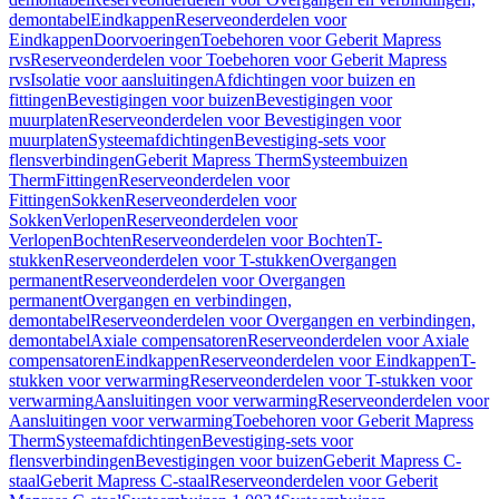
demontabel
Eindkappen
Reserveonderdelen voor
Eindkappen
Doorvoeringen
Toebehoren voor Geberit Mapress
rvs
Reserveonderdelen voor Toebehoren voor Geberit Mapress
rvs
Isolatie voor aansluitingen
Afdichtingen voor buizen en
fittingen
Bevestigingen voor buizen
Bevestigingen voor
muurplaten
Reserveonderdelen voor Bevestigingen voor
muurplaten
Systeemafdichtingen
Bevestiging-sets voor
flensverbindingen
Geberit Mapress Therm
Systeembuizen
Therm
Fittingen
Reserveonderdelen voor
Fittingen
Sokken
Reserveonderdelen voor
Sokken
Verlopen
Reserveonderdelen voor
Verlopen
Bochten
Reserveonderdelen voor Bochten
T-
stukken
Reserveonderdelen voor T-stukken
Overgangen
permanent
Reserveonderdelen voor Overgangen
permanent
Overgangen en verbindingen,
demontabel
Reserveonderdelen voor Overgangen en verbindingen,
demontabel
Axiale compensatoren
Reserveonderdelen voor Axiale
compensatoren
Eindkappen
Reserveonderdelen voor Eindkappen
T-
stukken voor verwarming
Reserveonderdelen voor T-stukken voor
verwarming
Aansluitingen voor verwarming
Reserveonderdelen voor
Aansluitingen voor verwarming
Toebehoren voor Geberit Mapress
Therm
Systeemafdichtingen
Bevestiging-sets voor
flensverbindingen
Bevestigingen voor buizen
Geberit Mapress C-
staal
Geberit Mapress C-staal
Reserveonderdelen voor Geberit