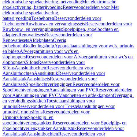
elektronische spoelactivering, netvoeding
Met elektronische
spoelactivering, batterijvoeding
Reserveonderdelen voor Met
elektronische spoelactivering,
batterijvoeding
Toebehoren
Reserveonderdelen voor
Toebehoren
Ruwbouw- en vervangingssets
Reserveonderdelen voor
Ruwbouw- en vervangingssets
Spoelpijpen, spoelbochten en
adapters
Renovatiesets
Reserveonderdelen voor
Renovatiesets
Afdekplaten
Overig
toebehoren
Bedieningshulp
Apparaataansluitingen voor wc's, urinoirs
en bidets
Afvoergarnituren voor wc's en
slophoppers
Reserveonderdelen voor Afvoergarnituren voor wc's en
slophoppers
Sifons
Reserveonderdelen voor
Sifons
Aansluitbochten
Reserveonderdelen voor
Aansluitbochten
Aansluitstuk
Reserveonderdelen voor
Aansluitstuk
Aansluitsets
Reserveonderdelen voor
Aansluitsets
Spoelbochtverlengingen
Reserveonderdelen voor
Spoelbochtverlengingen
Aansluitingen van PVC
Reserveonderdelen
voor Aansluitingen van PVC
Manchetten en afdekkappen
Overgang-
en verbindingsstukken
Toestelaansluitingen voor
urinoirs
Reserveonderdelen voor Toestelaansluitingen voor
urinoirs
Urinoirsifons
Reserveonderdelen voor
Urinoirsifons
Spoelpijp- en
spoelbochtverlengstukken
Reserveonderdelen voor Spoelpijp- en
spoelbochtverlengstukken
Aansluitstuk
Reserveonderdelen voor
Aansluitstuk
Aansluitbochten
Reserveonderdelen voor