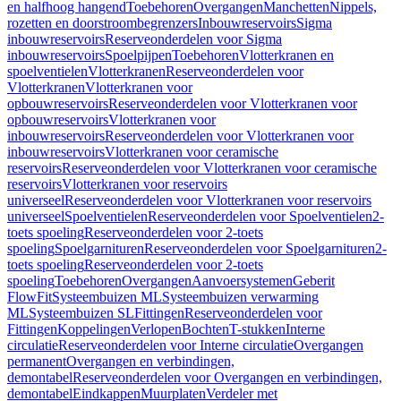
en halfhoog hangend
Toebehoren
Overgangen
Manchetten
Nippels,
rozetten en doorstroombegrenzers
Inbouwreservoirs
Sigma
inbouwreservoirs
Reserveonderdelen voor Sigma
inbouwreservoirs
Spoelpijpen
Toebehoren
Vlotterkranen en
spoelventielen
Vlotterkranen
Reserveonderdelen voor
Vlotterkranen
Vlotterkranen voor
opbouwreservoirs
Reserveonderdelen voor Vlotterkranen voor
opbouwreservoirs
Vlotterkranen voor
inbouwreservoirs
Reserveonderdelen voor Vlotterkranen voor
inbouwreservoirs
Vlotterkranen voor ceramische
reservoirs
Reserveonderdelen voor Vlotterkranen voor ceramische
reservoirs
Vlotterkranen voor reservoirs
universeel
Reserveonderdelen voor Vlotterkranen voor reservoirs
universeel
Spoelventielen
Reserveonderdelen voor Spoelventielen
2-
toets spoeling
Reserveonderdelen voor 2-toets
spoeling
Spoelgarnituren
Reserveonderdelen voor Spoelgarnituren
2-
toets spoeling
Reserveonderdelen voor 2-toets
spoeling
Toebehoren
Overgangen
Aanvoersystemen
Geberit
FlowFit
Systeembuizen ML
Systeembuizen verwarming
ML
Systeembuizen SL
Fittingen
Reserveonderdelen voor
Fittingen
Koppelingen
Verlopen
Bochten
T-stukken
Interne
circulatie
Reserveonderdelen voor Interne circulatie
Overgangen
permanent
Overgangen en verbindingen,
demontabel
Reserveonderdelen voor Overgangen en verbindingen,
demontabel
Eindkappen
Muurplaten
Verdeler met