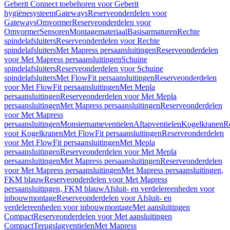
Geberit Connect toebehoren voor Geberit
hygiënesysteem
Gateways
Reserveonderdelen voor
Gateways
Omvormer
Reserveonderdelen voor
Omvormer
Sensoren
Montagemateriaal
Basisarmaturen
Rechte
spindelafsluiters
Reserveonderdelen voor Rechte
spindelafsluiters
Met Mapress persaansluitingen
Reserveonderdelen
voor Met Mapress persaansluitingen
Schuine
spindelafsluiters
Reserveonderdelen voor Schuine
spindelafsluiters
Met FlowFit persaansluitingen
Reserveonderdelen
voor Met FlowFit persaansluitingen
Met Mepla
persaansluitingen
Reserveonderdelen voor Met Mepla
persaansluitingen
Met Mapress persaansluitingen
Reserveonderdelen
voor Met Mapress
persaansluitingen
Monsternameventielen
Aftapventielen
Kogelkranen
R
voor Kogelkranen
Met FlowFit persaansluitingen
Reserveonderdelen
voor Met FlowFit persaansluitingen
Met Mepla
persaansluitingen
Reserveonderdelen voor Met Mepla
persaansluitingen
Met Mapress persaansluitingen
Reserveonderdelen
voor Met Mapress persaansluitingen
Met Mapress persaansluitingen,
FKM blauw
Reserveonderdelen voor Met Mapress
persaansluitingen, FKM blauw
Afsluit- en verdelereenheden voor
inbouwmontage
Reserveonderdelen voor Afsluit- en
verdelereenheden voor inbouwmontage
Met aansluitingen
Compact
Reserveonderdelen voor Met aansluitingen
Compact
Terugslagventielen
Met Mapress