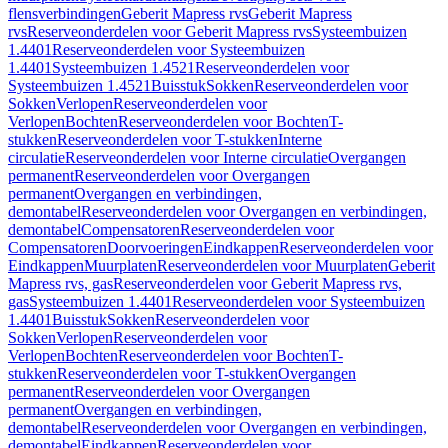
flensverbindingen
Geberit Mapress rvs
Geberit Mapress
rvs
Reserveonderdelen voor Geberit Mapress rvs
Systeembuizen
1.4401
Reserveonderdelen voor Systeembuizen
1.4401
Systeembuizen 1.4521
Reserveonderdelen voor
Systeembuizen 1.4521
Buisstuk
Sokken
Reserveonderdelen voor
Sokken
Verlopen
Reserveonderdelen voor
Verlopen
Bochten
Reserveonderdelen voor Bochten
T-
stukken
Reserveonderdelen voor T-stukken
Interne
circulatie
Reserveonderdelen voor Interne circulatie
Overgangen
permanent
Reserveonderdelen voor Overgangen
permanent
Overgangen en verbindingen,
demontabel
Reserveonderdelen voor Overgangen en verbindingen,
demontabel
Compensatoren
Reserveonderdelen voor
Compensatoren
Doorvoeringen
Eindkappen
Reserveonderdelen voor
Eindkappen
Muurplaten
Reserveonderdelen voor Muurplaten
Geberit
Mapress rvs, gas
Reserveonderdelen voor Geberit Mapress rvs,
gas
Systeembuizen 1.4401
Reserveonderdelen voor Systeembuizen
1.4401
Buisstuk
Sokken
Reserveonderdelen voor
Sokken
Verlopen
Reserveonderdelen voor
Verlopen
Bochten
Reserveonderdelen voor Bochten
T-
stukken
Reserveonderdelen voor T-stukken
Overgangen
permanent
Reserveonderdelen voor Overgangen
permanent
Overgangen en verbindingen,
demontabel
Reserveonderdelen voor Overgangen en verbindingen,
demontabel
Eindkappen
Reserveonderdelen voor