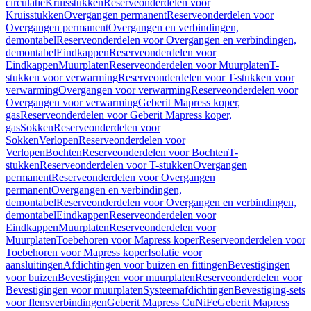
circulatie
Kruisstukken
Reserveonderdelen voor
Kruisstukken
Overgangen permanent
Reserveonderdelen voor
Overgangen permanent
Overgangen en verbindingen,
demontabel
Reserveonderdelen voor Overgangen en verbindingen,
demontabel
Eindkappen
Reserveonderdelen voor
Eindkappen
Muurplaten
Reserveonderdelen voor Muurplaten
T-
stukken voor verwarming
Reserveonderdelen voor T-stukken voor
verwarming
Overgangen voor verwarming
Reserveonderdelen voor
Overgangen voor verwarming
Geberit Mapress koper,
gas
Reserveonderdelen voor Geberit Mapress koper,
gas
Sokken
Reserveonderdelen voor
Sokken
Verlopen
Reserveonderdelen voor
Verlopen
Bochten
Reserveonderdelen voor Bochten
T-
stukken
Reserveonderdelen voor T-stukken
Overgangen
permanent
Reserveonderdelen voor Overgangen
permanent
Overgangen en verbindingen,
demontabel
Reserveonderdelen voor Overgangen en verbindingen,
demontabel
Eindkappen
Reserveonderdelen voor
Eindkappen
Muurplaten
Reserveonderdelen voor
Muurplaten
Toebehoren voor Mapress koper
Reserveonderdelen voor
Toebehoren voor Mapress koper
Isolatie voor
aansluitingen
Afdichtingen voor buizen en fittingen
Bevestigingen
voor buizen
Bevestigingen voor muurplaten
Reserveonderdelen voor
Bevestigingen voor muurplaten
Systeemafdichtingen
Bevestiging-sets
voor flensverbindingen
Geberit Mapress CuNiFe
Geberit Mapress