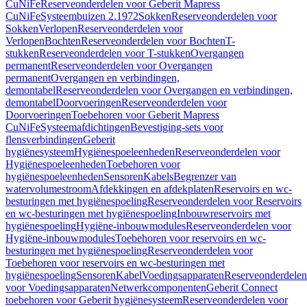
CuNiFe
Reserveonderdelen voor Geberit Mapress
CuNiFe
Systeembuizen 2.1972
Sokken
Reserveonderdelen voor
Sokken
Verlopen
Reserveonderdelen voor
Verlopen
Bochten
Reserveonderdelen voor Bochten
T-
stukken
Reserveonderdelen voor T-stukken
Overgangen
permanent
Reserveonderdelen voor Overgangen
permanent
Overgangen en verbindingen,
demontabel
Reserveonderdelen voor Overgangen en verbindingen,
demontabel
Doorvoeringen
Reserveonderdelen voor
Doorvoeringen
Toebehoren voor Geberit Mapress
CuNiFe
Systeemafdichtingen
Bevestiging-sets voor
flensverbindingen
Geberit
hygiënesysteem
Hygiënespoeleenheden
Reserveonderdelen voor
Hygiënespoeleenheden
Toebehoren voor
hygiënespoeleenheden
Sensoren
Kabels
Begrenzer van
watervolumestroom
Afdekkingen en afdekplaten
Reservoirs en wc-
besturingen met hygiënespoeling
Reserveonderdelen voor Reservoirs
en wc-besturingen met hygiënespoeling
Inbouwreservoirs met
hygiënespoeling
Hygiëne-inbouwmodules
Reserveonderdelen voor
Hygiëne-inbouwmodules
Toebehoren voor reservoirs en wc-
besturingen met hygiënespoeling
Reserveonderdelen voor
Toebehoren voor reservoirs en wc-besturingen met
hygiënespoeling
Sensoren
Kabel
Voedingsapparaten
Reserveonderdelen
voor Voedingsapparaten
Netwerkcomponenten
Geberit Connect
toebehoren voor Geberit hygiënesysteem
Reserveonderdelen voor