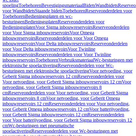
spoeling
Toebehoren
Bevestigingsmateriaal
Bidets
Wandbidets
Reserveo
voor Wandbidets
Staande bidets
Toebehoren
Reserveonderdelen voor
Toebehoren
Bedieningsplaten en wc-
besturingen
Bedieningsplaten
Reserveonderdelen voor
Bedieningsplaten
Voor Sigma inbouwreservoirs
Reserveonderdelen
voor Voor Sigma inbouwreservoirs
Voor Omega
inbouwreservoirs
Reserveonderdelen voor Voor Omega
inbouwreservoirs
Voor Delta inbouwreservoirs
Reserveonderdelen
voor Voor Delta inbouwreservoirs
Voor Twinline
inbouwreservoirs
Reserveonderdelen voor Voor Twinline
inbouwreservoirs
Toebehoren
Verbruiksmateriaal
Wc-besturingen met
elektronische spoelactivering
Reserveonderdelen voor Wc-
besturingen met elektronische spoelactivering
Voor netvoeding, voor
Geberit Sigma inbouwreservoirs 12 cm
Reserveonderdelen voor
Voor netvoeding, voor Geberit Sigma inbouwreservoirs 12 cm
Voor
netvoeding, voor Geberit Sigma inbouwreservoirs 8
cm
Reserveonderdelen voor Voor netvoeding, voor Geberit Sigma
inbouwreservoirs 8 cm
Voor netvoeding, voor Geberit Omega
inbouwreservoirs 12 cm
Reserveonderdelen voor Voor netvoeding,
voor Geberit Omega inbouwreservoirs 12 cm
Voor batterijvoeding,
voor Geberit Sigma inbouwreservoirs 12 cm
Reserveonderdelen
voor Voor batterijvoeding, voor Geberit Sigma inbouwreservoirs 12
cm
Wc-besturingen met pneumatische
spoelactivering
Reserveonderdelen voor Wc-besturingen met