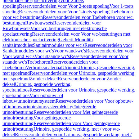
pneumatische spoelactivering
Voor 2-toets
spoeling
Reserveonderdelen voor Voor 2-toets spoeling
Voor 1-toets
spoeling
Reserveonderdelen voor Voor 1-toets spoeling
Toebehoren
voor wc-besturingen
Reserveonderdelen voor Toebehoren voor wc-
besturingen
Ruwbouwsets
Reserveonderdelen voor
Ruwbouwsets
Voor wc-besturingen met elektronische
spoelactivering
Reserveonderdelen voor Voor wc-besturingen met
elektronische spoelactivering
Geberit Monolith
sanitairmodules
Sanitairmodules voor wc's
Reserveonderdelen voor
Sanitairmodules voor wc's
Voor wand-wc's
Reserveonderdelen voor
Voor wand-wc's
Voor staande wc's
Reserveonderdelen voor Voor
staande wc's
Toebehoren
Reserveonderdelen voor
Toebehoren
Verbruiksmateriaal
Urinoirs
Urinoirs, gespoelde werking,
met spoelrand
Reserveonderdelen voor Urinoirs, gespoelde werking,
met spoelrand
Zonder deksel
Reserveonderdelen voor Zonder
deksel
Urinoirs, gespoelde werking,
spoelrandloos
Reserveonderdelen voor Urinoirs, gespoelde werking,
spoelrandloos
Voor opbouw- of
inbouwurinoirstuursysteem
Reserveonderdelen voor Voor opbouw-
of inbouwurinoirstuursysteem
Met geïntegreerde
urinoirbesturing
Reserveonderdelen voor Met geïntegreerde
urinoirbesturing
Voor geïntegreerde
urinoirbesturing
Reserveonderdelen voor Voor geïntegreerde
urinoirbesturing
Urinoirs, gespoelde werking, met / voor wc-
deksel
Reserveonderdelen voor Urinoirs, gespoelde werking, met /