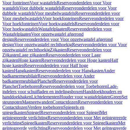
Voor fonteinen
Voor wastafels
Reserveonderdelen voor Voor
wastafels
Voor dubbele wastafels
Reserveonderdelen voor Voor
dubbele wastafels
Voor meubelwastafels
Reserveonderdelen voor
Voor meubelwastafels
Voor hoekfonteinen
Reserveonderdelen voor
Voor hoekfonteinen
Voor hoekwastafels
Reserveonderdelen voor
Voor hoekwastafels
Wastafelplaaten
Reserveonderdelen voor
Wastafelplaaten
Voor opzetwastafel afgerond
design
Reserveonderdelen voor Voor opzetwastafel afgerond
design
Voor opzetwastafel rechthoekig
Reserveonderdelen voor Voor
opzetwastafel rechthoekig
Zijkasten
Reserveonderdelen voor
Zijkasten
Lage zijkasten
Reserveonderdelen voor Lage
zijkasten
Hoge kasten
Reserveonderdelen voor Hoge kasten
Half
hoge kasten
Reserveonderdelen voor Half hoge
kasten
Hangkasten
Reserveonderdelen voor Hangkasten
Ander
badkamermeubilair
Reserveonderdelen voor Ander
badkamermeubilair
Planchet
Reserveonderdelen voor
Planchet
Toebehoren
Reserveonderdelen voor Toebehoren
Lade-
indelers voor schuifladen en indelingsboxen
Handdoekhouders en
handdoekhaken
Lichtelementen
Houder voor wastafelplaten
Greep
Set
steunpoten
Magneetwanden
Contactdozen
Reserveonderdelen voor
Contactdozen
Verdere toebehoren
Spiegels en
spiegelkasten
Spiegel
Reserveonderdelen voor Spiegel
Met
geïntegreerde verlichting
Reserveonderdelen voor Met geïntegreerde
verlichting
Spiegelkasten
Reserveonderdelen voor Spiegelkasten
Met
geïntegreerde verlichting
Reserveonderdelen voor Met geïntegreerde