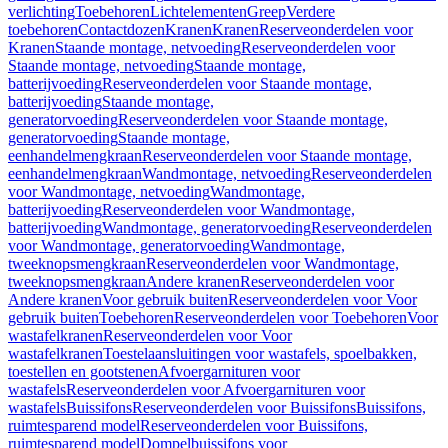
verlichting
Toebehoren
Lichtelementen
Greep
Verdere
toebehoren
Contactdozen
Kranen
Kranen
Reserveonderdelen voor
Kranen
Staande montage, netvoeding
Reserveonderdelen voor
Staande montage, netvoeding
Staande montage,
batterijvoeding
Reserveonderdelen voor Staande montage,
batterijvoeding
Staande montage,
generatorvoeding
Reserveonderdelen voor Staande montage,
generatorvoeding
Staande montage,
eenhandelmengkraan
Reserveonderdelen voor Staande montage,
eenhandelmengkraan
Wandmontage, netvoeding
Reserveonderdelen
voor Wandmontage, netvoeding
Wandmontage,
batterijvoeding
Reserveonderdelen voor Wandmontage,
batterijvoeding
Wandmontage, generatorvoeding
Reserveonderdelen
voor Wandmontage, generatorvoeding
Wandmontage,
tweeknopsmengkraan
Reserveonderdelen voor Wandmontage,
tweeknopsmengkraan
Andere kranen
Reserveonderdelen voor
Andere kranen
Voor gebruik buiten
Reserveonderdelen voor Voor
gebruik buiten
Toebehoren
Reserveonderdelen voor Toebehoren
Voor
wastafelkranen
Reserveonderdelen voor Voor
wastafelkranen
Toestelaansluitingen voor wastafels, spoelbakken,
toestellen en gootstenen
Afvoergarnituren voor
wastafels
Reserveonderdelen voor Afvoergarnituren voor
wastafels
Buissifons
Reserveonderdelen voor Buissifons
Buissifons,
ruimtesparend model
Reserveonderdelen voor Buissifons,
ruimtesparend model
Dompelbuissifons voor