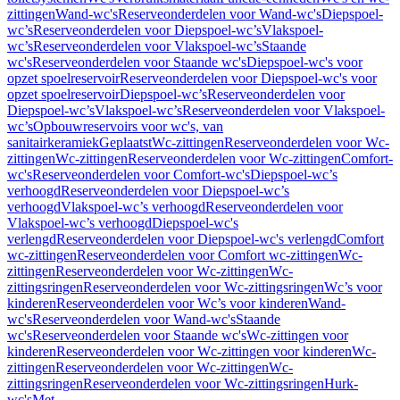
zittingen
Wand-wc's
Reserveonderdelen voor Wand-wc's
Diepspoel-
wc’s
Reserveonderdelen voor Diepspoel-wc’s
Vlakspoel-
wc’s
Reserveonderdelen voor Vlakspoel-wc’s
Staande
wc's
Reserveonderdelen voor Staande wc's
Diepspoel-wc's voor
opzet spoelreservoir
Reserveonderdelen voor Diepspoel-wc's voor
opzet spoelreservoir
Diepspoel-wc’s
Reserveonderdelen voor
Diepspoel-wc’s
Vlakspoel-wc’s
Reserveonderdelen voor Vlakspoel-
wc’s
Opbouwreservoirs voor wc's, van
sanitairkeramiek
Geplaatst
Wc-zittingen
Reserveonderdelen voor Wc-
zittingen
Wc-zittingen
Reserveonderdelen voor Wc-zittingen
Comfort-
wc's
Reserveonderdelen voor Comfort-wc's
Diepspoel-wc’s
verhoogd
Reserveonderdelen voor Diepspoel-wc’s
verhoogd
Vlakspoel-wc’s verhoogd
Reserveonderdelen voor
Vlakspoel-wc’s verhoogd
Diepspoel-wc's
verlengd
Reserveonderdelen voor Diepspoel-wc's verlengd
Comfort
wc-zittingen
Reserveonderdelen voor Comfort wc-zittingen
Wc-
zittingen
Reserveonderdelen voor Wc-zittingen
Wc-
zittingsringen
Reserveonderdelen voor Wc-zittingsringen
Wc’s voor
kinderen
Reserveonderdelen voor Wc’s voor kinderen
Wand-
wc's
Reserveonderdelen voor Wand-wc's
Staande
wc's
Reserveonderdelen voor Staande wc's
Wc-zittingen voor
kinderen
Reserveonderdelen voor Wc-zittingen voor kinderen
Wc-
zittingen
Reserveonderdelen voor Wc-zittingen
Wc-
zittingsringen
Reserveonderdelen voor Wc-zittingsringen
Hurk-
wc's
Met