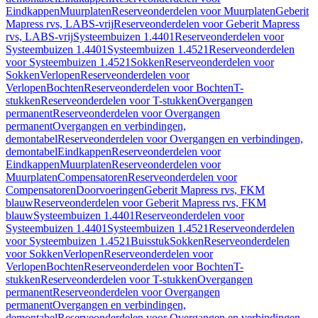
Eindkappen
Muurplaten
Reserveonderdelen voor Muurplaten
Geberit
Mapress rvs, LABS-vrij
Reserveonderdelen voor Geberit Mapress
rvs, LABS-vrij
Systeembuizen 1.4401
Reserveonderdelen voor
Systeembuizen 1.4401
Systeembuizen 1.4521
Reserveonderdelen
voor Systeembuizen 1.4521
Sokken
Reserveonderdelen voor
Sokken
Verlopen
Reserveonderdelen voor
Verlopen
Bochten
Reserveonderdelen voor Bochten
T-
stukken
Reserveonderdelen voor T-stukken
Overgangen
permanent
Reserveonderdelen voor Overgangen
permanent
Overgangen en verbindingen,
demontabel
Reserveonderdelen voor Overgangen en verbindingen,
demontabel
Eindkappen
Reserveonderdelen voor
Eindkappen
Muurplaten
Reserveonderdelen voor
Muurplaten
Compensatoren
Reserveonderdelen voor
Compensatoren
Doorvoeringen
Geberit Mapress rvs, FKM
blauw
Reserveonderdelen voor Geberit Mapress rvs, FKM
blauw
Systeembuizen 1.4401
Reserveonderdelen voor
Systeembuizen 1.4401
Systeembuizen 1.4521
Reserveonderdelen
voor Systeembuizen 1.4521
Buisstuk
Sokken
Reserveonderdelen
voor Sokken
Verlopen
Reserveonderdelen voor
Verlopen
Bochten
Reserveonderdelen voor Bochten
T-
stukken
Reserveonderdelen voor T-stukken
Overgangen
permanent
Reserveonderdelen voor Overgangen
permanent
Overgangen en verbindingen,
demontabel
Reserveonderdelen voor Overgangen en verbindingen,