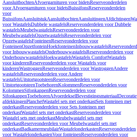
Aansluitbochten
Afvoergarnituren voor bidets
Reserveonderdelen
voor Afvoergarnituren voor bidets
Buissifons
Reserveonderdelen
voor
Buissifons
Aansluitstuk
Aansluitbochten
Aansluitingen
Afdichtingen
Was
voor Wastafels
Dubbele wastafels
Reserveonderdelen voor Dubbele
wastafels
Meubelwastafels
Reserveonderdelen voor
Meubelwastafels
Opzetwastafels
Reserveonderdelen voor
Opzetwastafels
Fonteinen
Reserveonderdelen voor
Fonteinen
Opzetfontein
Hoekfonteinen
Inbouwwastafels
Reserveonderd
voor Inbouwwastafels
Onderbouwwastafels
Reserveonderdelen voor
Onderbouwwastafels
Hoekwastafels
Wastafels Comfort
Wastafels
voor kinderen
Reserveonderdelen voor Wastafels voor
kinderen
Wastroggen
Reserveonderdelen voor Wastroggen
Andere
wastafels
Reserveonderdelen voor Andere
wastafels
Uitstortgootsteen
Reserveonderdelen voor
Uitstortgootsteen
Toebehoren
Kolommen
Reserveonderdelen voor
Kolommen
Sifonkappen
Reserveonderdelen voor
Sifonkappen
Toebehoren
Afvoerdeksel
Bevestigingsmateriaal
Decorati
afdekkingen
Planchet
Wastafel sets met onderkast
Sets fonteinen met
onderkast
Reserveonderdelen voor Sets fonteinen met
onderkast
Wastafel sets met onderkast
Reserveonderdelen voor
Wastafel sets met onderkast
Meubelwastafel sets met
onderkast
Reserveonderdelen voor Meubelwastafel sets met
onderkast
Badkamermeubilair
Wastafelonderkasten
Reserveonderdelen
voor Wastafelonderkasten
Voor fonteinen
Reserveonderdelen voor