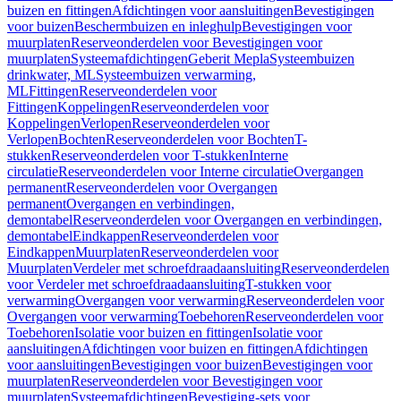
buizen en fittingen
Afdichtingen voor aansluitingen
Bevestigingen
voor buizen
Beschermbuizen en inleghulp
Bevestigingen voor
muurplaten
Reserveonderdelen voor Bevestigingen voor
muurplaten
Systeemafdichtingen
Geberit Mepla
Systeembuizen
drinkwater, ML
Systeembuizen verwarming,
ML
Fittingen
Reserveonderdelen voor
Fittingen
Koppelingen
Reserveonderdelen voor
Koppelingen
Verlopen
Reserveonderdelen voor
Verlopen
Bochten
Reserveonderdelen voor Bochten
T-
stukken
Reserveonderdelen voor T-stukken
Interne
circulatie
Reserveonderdelen voor Interne circulatie
Overgangen
permanent
Reserveonderdelen voor Overgangen
permanent
Overgangen en verbindingen,
demontabel
Reserveonderdelen voor Overgangen en verbindingen,
demontabel
Eindkappen
Reserveonderdelen voor
Eindkappen
Muurplaten
Reserveonderdelen voor
Muurplaten
Verdeler met schroefdraadaansluiting
Reserveonderdelen
voor Verdeler met schroefdraadaansluiting
T-stukken voor
verwarming
Overgangen voor verwarming
Reserveonderdelen voor
Overgangen voor verwarming
Toebehoren
Reserveonderdelen voor
Toebehoren
Isolatie voor buizen en fittingen
Isolatie voor
aansluitingen
Afdichtingen voor buizen en fittingen
Afdichtingen
voor aansluitingen
Bevestigingen voor buizen
Bevestigingen voor
muurplaten
Reserveonderdelen voor Bevestigingen voor
muurplaten
Systeemafdichtingen
Bevestiging-sets voor