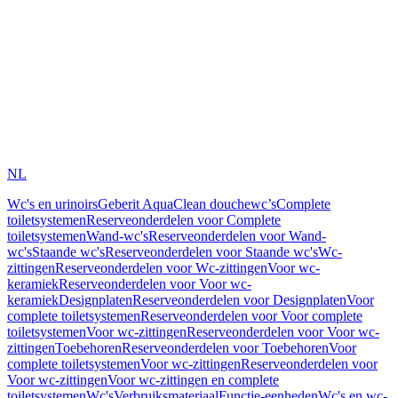
NL
Wc's en urinoirs
Geberit AquaClean douchewc’s
Complete
toiletsystemen
Reserveonderdelen voor Complete
toiletsystemen
Wand-wc's
Reserveonderdelen voor Wand-
wc's
Staande wc's
Reserveonderdelen voor Staande wc's
Wc-
zittingen
Reserveonderdelen voor Wc-zittingen
Voor wc-
keramiek
Reserveonderdelen voor Voor wc-
keramiek
Designplaten
Reserveonderdelen voor Designplaten
Voor
complete toiletsystemen
Reserveonderdelen voor Voor complete
toiletsystemen
Voor wc-zittingen
Reserveonderdelen voor Voor wc-
zittingen
Toebehoren
Reserveonderdelen voor Toebehoren
Voor
complete toiletsystemen
Voor wc-zittingen
Reserveonderdelen voor
Voor wc-zittingen
Voor wc-zittingen en complete
toiletsystemen
Wc's
Verbruiksmateriaal
Functie-eenheden
Wc's en wc-