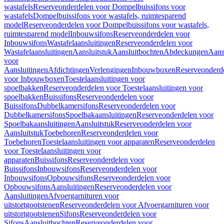
wastafels
Reserveonderdelen voor Dompelbuissifons voor
wastafels
Dompelbuissifons voor wastafels, ruimtesparend
model
Reserveonderdelen voor Dompelbuissifons voor wastafels,
ruimtesparend model
Inbouwsifons
Reserveonderdelen voor
Inbouwsifons
Wastafelaansluitingen
Reserveonderdelen voor
Wastafelaansluitingen
Aansluitstuk
Aansluitbochten
Abdeckungen
Aans
voor
Aansluitingen
Afdichtingen
Verlengingen
Inbouwboxen
Reserveonderd
voor Inbouwboxen
Toestelaansluitingen voor
spoelbakken
Reserveonderdelen voor Toestelaansluitingen voor
spoelbakken
Buissifons
Reserveonderdelen voor
Buissifons
Dubbelkamersifons
Reserveonderdelen voor
Dubbelkamersifons
Spoelbakaansluitingen
Reserveonderdelen voor
Spoelbakaansluitingen
Aansluitstuk
Reserveonderdelen voor
Aansluitstuk
Toebehoren
Reserveonderdelen voor
Toebehoren
Toestelaansluitingen voor apparaten
Reserveonderdelen
voor Toestelaansluitingen voor
apparaten
Buissifons
Reserveonderdelen voor
Buissifons
Inbouwsifons
Reserveonderdelen voor
Inbouwsifons
Opbouwsifons
Reserveonderdelen voor
Opbouwsifons
Aansluitingen
Reserveonderdelen voor
Aansluitingen
Afvoergarnituren voor
uitstortgootstenen
Reserveonderdelen voor Afvoergarnituren voor
uitstortgootstenen
Sifons
Reserveonderdelen voor
Sifons
Aansluitbochten
Reserveonderdelen voor