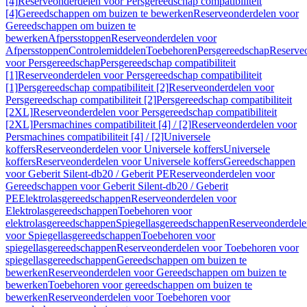
[4]
Reserveonderdelen voor Persgereedschap compatibiliteit
[4]
Gereedschappen om buizen te bewerken
Reserveonderdelen voor
Gereedschappen om buizen te
bewerken
Afpersstoppen
Reserveonderdelen voor
Afpersstoppen
Controlemiddelen
Toebehoren
Persgereedschap
Reserve
voor Persgereedschap
Persgereedschap compatibiliteit
[1]
Reserveonderdelen voor Persgereedschap compatibiliteit
[1]
Persgereedschap compatibiliteit [2]
Reserveonderdelen voor
Persgereedschap compatibiliteit [2]
Persgereedschap compatibiliteit
[2XL]
Reserveonderdelen voor Persgereedschap compatibiliteit
[2XL]
Persmachines compatibiliteit [4] / [2]
Reserveonderdelen voor
Persmachines compatibiliteit [4] / [2]
Universele
koffers
Reserveonderdelen voor Universele koffers
Universele
koffers
Reserveonderdelen voor Universele koffers
Gereedschappen
voor Geberit Silent-db20 / Geberit PE
Reserveonderdelen voor
Gereedschappen voor Geberit Silent-db20 / Geberit
PE
Elektrolasgereedschappen
Reserveonderdelen voor
Elektrolasgereedschappen
Toebehoren voor
elektrolasgereedschappen
Spiegellasgereedschappen
Reserveonderdele
voor Spiegellasgereedschappen
Toebehoren voor
spiegellasgereedschappen
Reserveonderdelen voor Toebehoren voor
spiegellasgereedschappen
Gereedschappen om buizen te
bewerken
Reserveonderdelen voor Gereedschappen om buizen te
bewerken
Toebehoren voor gereedschappen om buizen te
bewerken
Reserveonderdelen voor Toebehoren voor