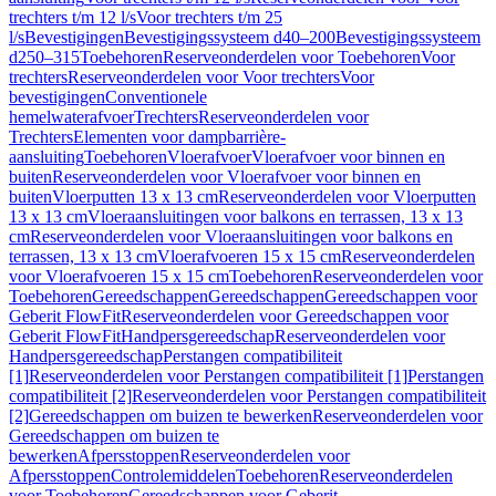
trechters t/m 12 l/s
Voor trechters t/m 25
l/s
Bevestigingen
Bevestigingssysteem d40–200
Bevestigingssysteem
d250–315
Toebehoren
Reserveonderdelen voor Toebehoren
Voor
trechters
Reserveonderdelen voor Voor trechters
Voor
bevestigingen
Conventionele
hemelwaterafvoer
Trechters
Reserveonderdelen voor
Trechters
Elementen voor dampbarrière-
aansluiting
Toebehoren
Vloerafvoer
Vloerafvoer voor binnen en
buiten
Reserveonderdelen voor Vloerafvoer voor binnen en
buiten
Vloerputten 13 x 13 cm
Reserveonderdelen voor Vloerputten
13 x 13 cm
Vloeraansluitingen voor balkons en terrassen, 13 x 13
cm
Reserveonderdelen voor Vloeraansluitingen voor balkons en
terrassen, 13 x 13 cm
Vloerafvoeren 15 x 15 cm
Reserveonderdelen
voor Vloerafvoeren 15 x 15 cm
Toebehoren
Reserveonderdelen voor
Toebehoren
Gereedschappen
Gereedschappen
Gereedschappen voor
Geberit FlowFit
Reserveonderdelen voor Gereedschappen voor
Geberit FlowFit
Handpersgereedschap
Reserveonderdelen voor
Handpersgereedschap
Perstangen compatibiliteit
[1]
Reserveonderdelen voor Perstangen compatibiliteit [1]
Perstangen
compatibiliteit [2]
Reserveonderdelen voor Perstangen compatibiliteit
[2]
Gereedschappen om buizen te bewerken
Reserveonderdelen voor
Gereedschappen om buizen te
bewerken
Afpersstoppen
Reserveonderdelen voor
Afpersstoppen
Controlemiddelen
Toebehoren
Reserveonderdelen
voor Toebehoren
Gereedschappen voor Geberit