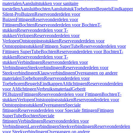
materialen
Aansluitstukken voor sanitaire
toestellen
Aansluitbochten
Aansluitstuk
Toebehoren
Beugels
Eindkappe
Silent-Pro
Buizen
Reserveonderdelen voor
Buizen
Fittingen
Reserveonderdelen voor
Fittingen
Bochten
Reserveonderdelen voor Bochten
T-
stukken
Reserveonderdelen voor T-
stukken
Verlopen
Reserveonderdelen voor
Verlopen
Ontstoppingsstukken
Reserveonderdelen voor
Ontstoppingsstukken
Fittingen SuperTube
Reserveonderdelen voor
Fittingen SuperTube
Bochten
Reserveonderdelen voor Bochten
T-
stukken
Reserveonderdelen voor T-
stukken
Verbindingen
Reserveonderdelen voor
Verbindingen
Steekverbindingen
Reserveonderdelen voor
Steekverbindingen
Klauwverbindingen
Overgangen op andere
materialen
Toebehoren
Reserveonderdelen voor
Toebehoren
Beugels
Eindkappen
Afdichtingen
Reserveonderdelen
voor Afdichtingen
Verbruiksmateriaal
Geberit
PE
Buizen
Fittingen
Reserveonderdelen voor Fittingen
Bochten
T-
stukken
Verlopen
Ontstoppingsstukken
Reserveonderdelen voor
Ontstoppingsstukken
Overgangen
Speciale
fittingen
Reserveonderdelen voor Speciale fittingen
Fittingen
SuperTube
Bochten
Speciale
fittingen
Verbindingen
Reserveonderdelen voor
Verbindingen
Lasverbindingen
Steekverbindingen
Reserveonderdelen
voor Steekverbindingen
Overgangen op andere