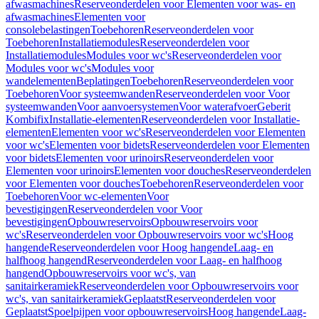
afwasmachines
Reserveonderdelen voor Elementen voor was- en
afwasmachines
Elementen voor
consolebelastingen
Toebehoren
Reserveonderdelen voor
Toebehoren
Installatiemodules
Reserveonderdelen voor
Installatiemodules
Modules voor wc's
Reserveonderdelen voor
Modules voor wc's
Modules voor
wandelementen
Beplatingen
Toebehoren
Reserveonderdelen voor
Toebehoren
Voor systeemwanden
Reserveonderdelen voor Voor
systeemwanden
Voor aanvoersystemen
Voor waterafvoer
Geberit
Kombifix
Installatie-elementen
Reserveonderdelen voor Installatie-
elementen
Elementen voor wc's
Reserveonderdelen voor Elementen
voor wc's
Elementen voor bidets
Reserveonderdelen voor Elementen
voor bidets
Elementen voor urinoirs
Reserveonderdelen voor
Elementen voor urinoirs
Elementen voor douches
Reserveonderdelen
voor Elementen voor douches
Toebehoren
Reserveonderdelen voor
Toebehoren
Voor wc-elementen
Voor
bevestigingen
Reserveonderdelen voor Voor
bevestigingen
Opbouwreservoirs
Opbouwreservoirs voor
wc's
Reserveonderdelen voor Opbouwreservoirs voor wc's
Hoog
hangende
Reserveonderdelen voor Hoog hangende
Laag- en
halfhoog hangend
Reserveonderdelen voor Laag- en halfhoog
hangend
Opbouwreservoirs voor wc's, van
sanitairkeramiek
Reserveonderdelen voor Opbouwreservoirs voor
wc's, van sanitairkeramiek
Geplaatst
Reserveonderdelen voor
Geplaatst
Spoelpijpen voor opbouwreservoirs
Hoog hangende
Laag-