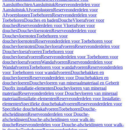
Aansluitbochten
Aansluitstuk
Reserveonderdelen voor
Aansluitstuk
Afvoerpluggen
Reserveonderdelen voor
Afvoerpluggen
Toebehoren
Reserveonderdelen voor
Toebehoren
Douches en baden
Douche
Vloerafvoer voor
douches
Reserveonderdelen voor Vloerafvoer voor
douches
Douchevloergoten
Reserveonderdelen voor
Douchevloergoten
Toebehoren voor
douchevloergoten
Reserveonderdelen voor Toebehoren voor
douchevloergoten
Douchevloerafvoeren
Reserveonderdelen voor
Douchevloerafvoeren
Toebehoren voor
douchevloerafvoeren
Reserveonderdelen voor Toebehoren voor
douchevloerafvoeren
Wandafvoeren
Reserveonderdelen voor
Wandafvoeren
Toebehoren voor wandafvoeren
Reserveonderdelen
voor Toebehoren voor wandafvoeren
Douchebakken en
douchevloeren
Reserveonderdelen voor Douchebakken en
douchevloeren
Douchevloeren van mineraalmateriaal en Geberit
Duofix installatie-elementen
Douchevloeren van mineraal
materiaal
Reserveonderdelen voor Douchevloeren van mineraal
materiaal
Installatie-elementen
Reserveonderdelen voor Installatie-
elementen
Specifieke douchebakafvoeren
Reserveonderdelen voor
Specifieke douchebakafvoeren
Toebehoren
Douche-
afscheidingen
Reserveonderdelen voor Douche-
afscheidingen
Douche-afscheidingen voor walk-in-
douche
Reserveonderdelen voor Douche-afscheidingen voor walk-
in-douche
Toebehoren
Reserveonderdelen voor