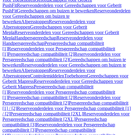
PushFit
Reserveonderdelen voor Gereedschappen voor Geberit
PushFit
Gereedschappen om buizen te bewerken
Reserveonderdelen
voor Gereedschappen om buizen te
bewerken
Afpersstoppen
Reserveonderdelen voor
Afpersstoppen
Gereedschappen voor Geberit
Mepla
Reserveonderdelen voor Gereedschappen voor Geberit
Mepla
Handpersgereedschap
Reserveonderdelen voor
Handpersgereedschap
Persgereedschap compatibiliteit
[1]
Reserveonderdelen voor Persgereedschap compatibiliteit
[1]
Persgereedschap compatibiliteit [2]
Reserveonderdelen voor
Persgereedschap compatibiliteit [2]
Gereedschappen om buizen te
bewerken
Reserveonderdelen voor Gereedschappen om buizen te
bewerken
Afpersstoppen
Reserveonderdelen voor
Afpersstoppen
Controlemiddelen
Toebehoren
Gereedschappen voor
Geberit Mapress
Reserveonderdelen voor Gereedschappen voor
Geberit Mapress
Persgereedschap compatibiliteit
[1]
Reserveonderdelen voor Persgereedschap compatibiliteit
[1]
Persgereedschap compatibiliteit [2]
Reserveonderdelen voor
Persgereedschap compatibiliteit [2]
Persgereedschap compatibiliteit
[1] / [2]
Reserveonderdelen voor Persgereedschap compatibiliteit [1]
/ [2]
Persgereedschap compatibiliteit [2XL]
Reserveonderdelen voor
Persgereedschap compatibiliteit [2XL]
Persgereedschap
compatibiliteit [3]
Reserveonderdelen voor Persgereedschap
compatibiliteit [3]
Persgereedschap compatibiliteit