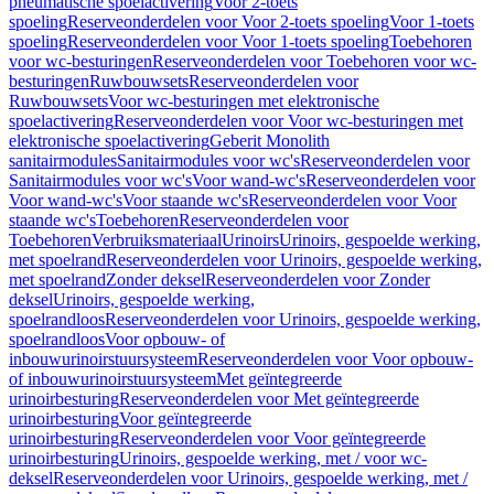
pneumatische spoelactivering
Voor 2-toets
spoeling
Reserveonderdelen voor Voor 2-toets spoeling
Voor 1-toets
spoeling
Reserveonderdelen voor Voor 1-toets spoeling
Toebehoren
voor wc-besturingen
Reserveonderdelen voor Toebehoren voor wc-
besturingen
Ruwbouwsets
Reserveonderdelen voor
Ruwbouwsets
Voor wc-besturingen met elektronische
spoelactivering
Reserveonderdelen voor Voor wc-besturingen met
elektronische spoelactivering
Geberit Monolith
sanitairmodules
Sanitairmodules voor wc's
Reserveonderdelen voor
Sanitairmodules voor wc's
Voor wand-wc's
Reserveonderdelen voor
Voor wand-wc's
Voor staande wc's
Reserveonderdelen voor Voor
staande wc's
Toebehoren
Reserveonderdelen voor
Toebehoren
Verbruiksmateriaal
Urinoirs
Urinoirs, gespoelde werking,
met spoelrand
Reserveonderdelen voor Urinoirs, gespoelde werking,
met spoelrand
Zonder deksel
Reserveonderdelen voor Zonder
deksel
Urinoirs, gespoelde werking,
spoelrandloos
Reserveonderdelen voor Urinoirs, gespoelde werking,
spoelrandloos
Voor opbouw- of
inbouwurinoirstuursysteem
Reserveonderdelen voor Voor opbouw-
of inbouwurinoirstuursysteem
Met geïntegreerde
urinoirbesturing
Reserveonderdelen voor Met geïntegreerde
urinoirbesturing
Voor geïntegreerde
urinoirbesturing
Reserveonderdelen voor Voor geïntegreerde
urinoirbesturing
Urinoirs, gespoelde werking, met / voor wc-
deksel
Reserveonderdelen voor Urinoirs, gespoelde werking, met /