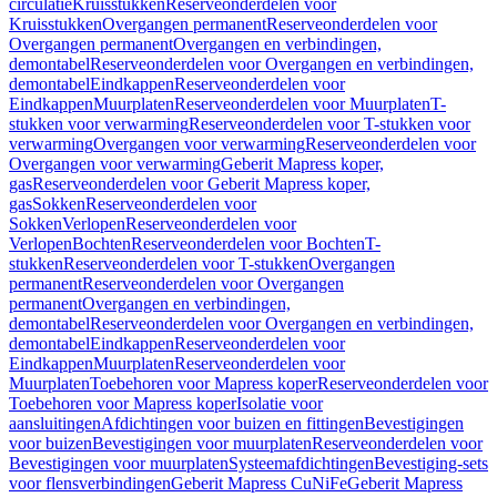
circulatie
Kruisstukken
Reserveonderdelen voor
Kruisstukken
Overgangen permanent
Reserveonderdelen voor
Overgangen permanent
Overgangen en verbindingen,
demontabel
Reserveonderdelen voor Overgangen en verbindingen,
demontabel
Eindkappen
Reserveonderdelen voor
Eindkappen
Muurplaten
Reserveonderdelen voor Muurplaten
T-
stukken voor verwarming
Reserveonderdelen voor T-stukken voor
verwarming
Overgangen voor verwarming
Reserveonderdelen voor
Overgangen voor verwarming
Geberit Mapress koper,
gas
Reserveonderdelen voor Geberit Mapress koper,
gas
Sokken
Reserveonderdelen voor
Sokken
Verlopen
Reserveonderdelen voor
Verlopen
Bochten
Reserveonderdelen voor Bochten
T-
stukken
Reserveonderdelen voor T-stukken
Overgangen
permanent
Reserveonderdelen voor Overgangen
permanent
Overgangen en verbindingen,
demontabel
Reserveonderdelen voor Overgangen en verbindingen,
demontabel
Eindkappen
Reserveonderdelen voor
Eindkappen
Muurplaten
Reserveonderdelen voor
Muurplaten
Toebehoren voor Mapress koper
Reserveonderdelen voor
Toebehoren voor Mapress koper
Isolatie voor
aansluitingen
Afdichtingen voor buizen en fittingen
Bevestigingen
voor buizen
Bevestigingen voor muurplaten
Reserveonderdelen voor
Bevestigingen voor muurplaten
Systeemafdichtingen
Bevestiging-sets
voor flensverbindingen
Geberit Mapress CuNiFe
Geberit Mapress