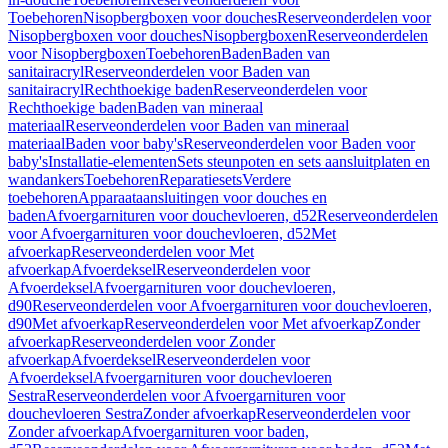
Toebehoren
Nisopbergboxen voor douches
Reserveonderdelen voor
Nisopbergboxen voor douches
Nisopbergboxen
Reserveonderdelen
voor Nisopbergboxen
Toebehoren
Baden
Baden van
sanitairacryl
Reserveonderdelen voor Baden van
sanitairacryl
Rechthoekige baden
Reserveonderdelen voor
Rechthoekige baden
Baden van mineraal
materiaal
Reserveonderdelen voor Baden van mineraal
materiaal
Baden voor baby's
Reserveonderdelen voor Baden voor
baby's
Installatie-elementen
Sets steunpoten en sets aansluitplaten en
wandankers
Toebehoren
Reparatiesets
Verdere
toebehoren
Apparaataansluitingen voor douches en
baden
Afvoergarnituren voor douchevloeren, d52
Reserveonderdelen
voor Afvoergarnituren voor douchevloeren, d52
Met
afvoerkap
Reserveonderdelen voor Met
afvoerkap
Afvoerdeksel
Reserveonderdelen voor
Afvoerdeksel
Afvoergarnituren voor douchevloeren,
d90
Reserveonderdelen voor Afvoergarnituren voor douchevloeren,
d90
Met afvoerkap
Reserveonderdelen voor Met afvoerkap
Zonder
afvoerkap
Reserveonderdelen voor Zonder
afvoerkap
Afvoerdeksel
Reserveonderdelen voor
Afvoerdeksel
Afvoergarnituren voor douchevloeren
Sestra
Reserveonderdelen voor Afvoergarnituren voor
douchevloeren Sestra
Zonder afvoerkap
Reserveonderdelen voor
Zonder afvoerkap
Afvoergarnituren voor baden,