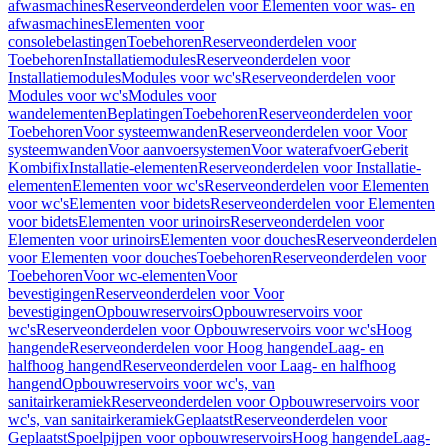
afwasmachines
Reserveonderdelen voor Elementen voor was- en
afwasmachines
Elementen voor
consolebelastingen
Toebehoren
Reserveonderdelen voor
Toebehoren
Installatiemodules
Reserveonderdelen voor
Installatiemodules
Modules voor wc's
Reserveonderdelen voor
Modules voor wc's
Modules voor
wandelementen
Beplatingen
Toebehoren
Reserveonderdelen voor
Toebehoren
Voor systeemwanden
Reserveonderdelen voor Voor
systeemwanden
Voor aanvoersystemen
Voor waterafvoer
Geberit
Kombifix
Installatie-elementen
Reserveonderdelen voor Installatie-
elementen
Elementen voor wc's
Reserveonderdelen voor Elementen
voor wc's
Elementen voor bidets
Reserveonderdelen voor Elementen
voor bidets
Elementen voor urinoirs
Reserveonderdelen voor
Elementen voor urinoirs
Elementen voor douches
Reserveonderdelen
voor Elementen voor douches
Toebehoren
Reserveonderdelen voor
Toebehoren
Voor wc-elementen
Voor
bevestigingen
Reserveonderdelen voor Voor
bevestigingen
Opbouwreservoirs
Opbouwreservoirs voor
wc's
Reserveonderdelen voor Opbouwreservoirs voor wc's
Hoog
hangende
Reserveonderdelen voor Hoog hangende
Laag- en
halfhoog hangend
Reserveonderdelen voor Laag- en halfhoog
hangend
Opbouwreservoirs voor wc's, van
sanitairkeramiek
Reserveonderdelen voor Opbouwreservoirs voor
wc's, van sanitairkeramiek
Geplaatst
Reserveonderdelen voor
Geplaatst
Spoelpijpen voor opbouwreservoirs
Hoog hangende
Laag-