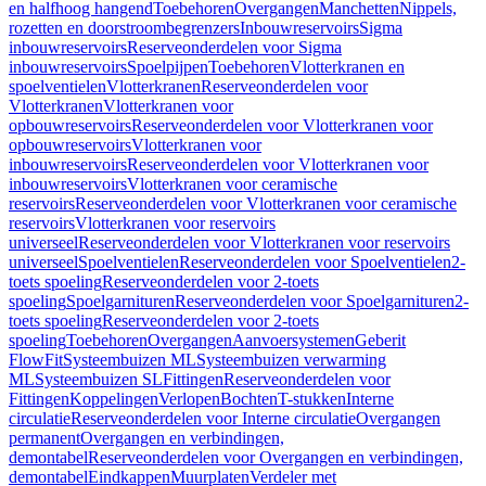
en halfhoog hangend
Toebehoren
Overgangen
Manchetten
Nippels,
rozetten en doorstroombegrenzers
Inbouwreservoirs
Sigma
inbouwreservoirs
Reserveonderdelen voor Sigma
inbouwreservoirs
Spoelpijpen
Toebehoren
Vlotterkranen en
spoelventielen
Vlotterkranen
Reserveonderdelen voor
Vlotterkranen
Vlotterkranen voor
opbouwreservoirs
Reserveonderdelen voor Vlotterkranen voor
opbouwreservoirs
Vlotterkranen voor
inbouwreservoirs
Reserveonderdelen voor Vlotterkranen voor
inbouwreservoirs
Vlotterkranen voor ceramische
reservoirs
Reserveonderdelen voor Vlotterkranen voor ceramische
reservoirs
Vlotterkranen voor reservoirs
universeel
Reserveonderdelen voor Vlotterkranen voor reservoirs
universeel
Spoelventielen
Reserveonderdelen voor Spoelventielen
2-
toets spoeling
Reserveonderdelen voor 2-toets
spoeling
Spoelgarnituren
Reserveonderdelen voor Spoelgarnituren
2-
toets spoeling
Reserveonderdelen voor 2-toets
spoeling
Toebehoren
Overgangen
Aanvoersystemen
Geberit
FlowFit
Systeembuizen ML
Systeembuizen verwarming
ML
Systeembuizen SL
Fittingen
Reserveonderdelen voor
Fittingen
Koppelingen
Verlopen
Bochten
T-stukken
Interne
circulatie
Reserveonderdelen voor Interne circulatie
Overgangen
permanent
Overgangen en verbindingen,
demontabel
Reserveonderdelen voor Overgangen en verbindingen,
demontabel
Eindkappen
Muurplaten
Verdeler met