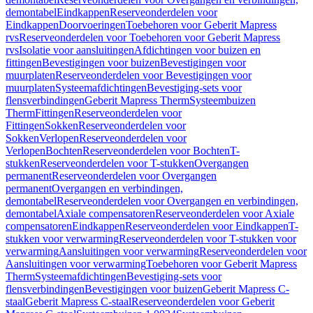
demontabel
Eindkappen
Reserveonderdelen voor
Eindkappen
Doorvoeringen
Toebehoren voor Geberit Mapress
rvs
Reserveonderdelen voor Toebehoren voor Geberit Mapress
rvs
Isolatie voor aansluitingen
Afdichtingen voor buizen en
fittingen
Bevestigingen voor buizen
Bevestigingen voor
muurplaten
Reserveonderdelen voor Bevestigingen voor
muurplaten
Systeemafdichtingen
Bevestiging-sets voor
flensverbindingen
Geberit Mapress Therm
Systeembuizen
Therm
Fittingen
Reserveonderdelen voor
Fittingen
Sokken
Reserveonderdelen voor
Sokken
Verlopen
Reserveonderdelen voor
Verlopen
Bochten
Reserveonderdelen voor Bochten
T-
stukken
Reserveonderdelen voor T-stukken
Overgangen
permanent
Reserveonderdelen voor Overgangen
permanent
Overgangen en verbindingen,
demontabel
Reserveonderdelen voor Overgangen en verbindingen,
demontabel
Axiale compensatoren
Reserveonderdelen voor Axiale
compensatoren
Eindkappen
Reserveonderdelen voor Eindkappen
T-
stukken voor verwarming
Reserveonderdelen voor T-stukken voor
verwarming
Aansluitingen voor verwarming
Reserveonderdelen voor
Aansluitingen voor verwarming
Toebehoren voor Geberit Mapress
Therm
Systeemafdichtingen
Bevestiging-sets voor
flensverbindingen
Bevestigingen voor buizen
Geberit Mapress C-
staal
Geberit Mapress C-staal
Reserveonderdelen voor Geberit