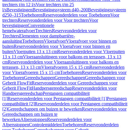
trechters t/m 12 l/s
Voor trechters t/m 25
l/s
Bevestigingen
Bevestigingssysteem d40–200
Bevestigingssysteem
d250–315
Toebehoren
Reserveonderdelen voor Toebehoren
Voor
trechters
Reserveonderdelen voor Voor trechters
Voor
bevestigingen
Conventionele
hemelwaterafvoer
Trechters
Reserveonderdelen voor
Trechters
Elementen voor dampbarrière-
aansluiting
Toebehoren
Vloerafvoer
Vloerafvoer voor binnen en
buiten
Reserveonderdelen voor Vloerafvoer voor binnen en
buiten
Vloerputten 13 x 13 cm
Reserveonderdelen voor Vloerputten
13 x 13 cm
Vloeraansluitingen voor balkons en terrassen, 13 x 13
cm
Reserveonderdelen voor Vloeraansluitingen voor balkons en
terrassen, 13 x 13 cm
Vloerafvoeren 15 x 15 cm
Reserveonderdelen
voor Vloerafvoeren 15 x 15 cm
Toebehoren
Reserveonderdelen voor
Toebehoren
Gereedschappen
Gereedschappen
Gereedschappen voor
Geberit FlowFit
Reserveonderdelen voor Gereedschappen voor
Geberit FlowFit
Handpersgereedschap
Reserveonderdelen voor
Handpersgereedschap
Perstangen compatibiliteit
[1]
Reserveonderdelen voor Perstangen compatibiliteit [1]
Perstangen
compatibiliteit [2]
Reserveonderdelen voor Perstangen compatibiliteit
[2]
Gereedschappen om buizen te bewerken
Reserveonderdelen voor
Gereedschappen om buizen te
bewerken
Afpersstoppen
Reserveonderdelen voor
Afpersstoppen
Controlemiddelen
Toebehoren
Reserveonderdelen
voor Toebehoren
Gereedschappen voor Geberit