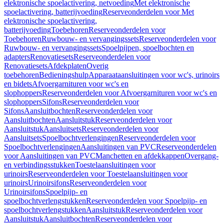
elektronische spoelactivering, netvoeding
Met elektronische
spoelactivering, batterijvoeding
Reserveonderdelen voor Met
elektronische spoelactivering,
batterijvoeding
Toebehoren
Reserveonderdelen voor
Toebehoren
Ruwbouw- en vervangingssets
Reserveonderdelen voor
Ruwbouw- en vervangingssets
Spoelpijpen, spoelbochten en
adapters
Renovatiesets
Reserveonderdelen voor
Renovatiesets
Afdekplaten
Overig
toebehoren
Bedieningshulp
Apparaataansluitingen voor wc's, urinoirs
en bidets
Afvoergarnituren voor wc's en
slophoppers
Reserveonderdelen voor Afvoergarnituren voor wc's en
slophoppers
Sifons
Reserveonderdelen voor
Sifons
Aansluitbochten
Reserveonderdelen voor
Aansluitbochten
Aansluitstuk
Reserveonderdelen voor
Aansluitstuk
Aansluitsets
Reserveonderdelen voor
Aansluitsets
Spoelbochtverlengingen
Reserveonderdelen voor
Spoelbochtverlengingen
Aansluitingen van PVC
Reserveonderdelen
voor Aansluitingen van PVC
Manchetten en afdekkappen
Overgang-
en verbindingsstukken
Toestelaansluitingen voor
urinoirs
Reserveonderdelen voor Toestelaansluitingen voor
urinoirs
Urinoirsifons
Reserveonderdelen voor
Urinoirsifons
Spoelpijp- en
spoelbochtverlengstukken
Reserveonderdelen voor Spoelpijp- en
spoelbochtverlengstukken
Aansluitstuk
Reserveonderdelen voor
Aansluitstuk
Aansluitbochten
Reserveonderdelen voor