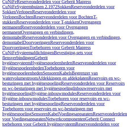
CuNiFe
Reserveonderdelen voor Geberit Mapress
CuNiFe
Systeembuizen 2.1972
Sokken
Reserveonderdelen voor
Sokken
Verlopen
Reserveonderdelen voor
Verlopen
Bochten
Reserveonderdelen voor Bochten
T-
stukken
Reserveonderdelen voor T-stukken
Overgangen
permanent
Reserveonderdelen voor Overgangen
permanent
Overgangen en verbindingen,
demontabel
Reserveonderdelen voor Overgangen en verbindingen,
demontabel
Doorvoeringen
Reserveonderdelen voor
Doorvoeringen
Toebehoren voor Geberit Mapress
CuNiFe
Systeemafdichtingen
Bevestiging-sets voor
flensverbindingen
Geberit
hygiënesysteem
Hygiënespoeleenheden
Reserveonderdelen voor
Hygiënespoeleenheden
Toebehoren voor
hygiënespoeleenheden
Sensoren
Kabels
Begrenzer van
watervolumestroom
Afdekkingen en afdekplaten
Reservoirs en wc-
besturingen met hygiënespoeling
Reserveonderdelen voor Reservoirs
en wc-besturingen met hygiënespoeling
Inbouwreservoirs met
hygiënespoeling
Hygiëne-inbouwmodules
Reserveonderdelen voor
Hygiëne-inbouwmodules
Toebehoren voor reservoirs en wc-
besturingen met hygiënespoeling
Reserveonderdelen voor
Toebehoren voor reservoirs en wc-besturingen met
hygiënespoeling
Sensoren
Kabel
Voedingsapparaten
Reserveonderdelen
voor Voedingsapparaten
Netwerkcomponenten
Geberit Connect
toebehoren voor Geberit hygiënesysteem
Reserveonderdelen voor