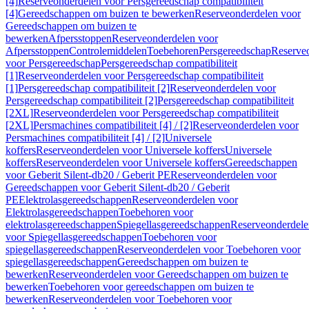
[4]
Reserveonderdelen voor Persgereedschap compatibiliteit
[4]
Gereedschappen om buizen te bewerken
Reserveonderdelen voor
Gereedschappen om buizen te
bewerken
Afpersstoppen
Reserveonderdelen voor
Afpersstoppen
Controlemiddelen
Toebehoren
Persgereedschap
Reserve
voor Persgereedschap
Persgereedschap compatibiliteit
[1]
Reserveonderdelen voor Persgereedschap compatibiliteit
[1]
Persgereedschap compatibiliteit [2]
Reserveonderdelen voor
Persgereedschap compatibiliteit [2]
Persgereedschap compatibiliteit
[2XL]
Reserveonderdelen voor Persgereedschap compatibiliteit
[2XL]
Persmachines compatibiliteit [4] / [2]
Reserveonderdelen voor
Persmachines compatibiliteit [4] / [2]
Universele
koffers
Reserveonderdelen voor Universele koffers
Universele
koffers
Reserveonderdelen voor Universele koffers
Gereedschappen
voor Geberit Silent-db20 / Geberit PE
Reserveonderdelen voor
Gereedschappen voor Geberit Silent-db20 / Geberit
PE
Elektrolasgereedschappen
Reserveonderdelen voor
Elektrolasgereedschappen
Toebehoren voor
elektrolasgereedschappen
Spiegellasgereedschappen
Reserveonderdele
voor Spiegellasgereedschappen
Toebehoren voor
spiegellasgereedschappen
Reserveonderdelen voor Toebehoren voor
spiegellasgereedschappen
Gereedschappen om buizen te
bewerken
Reserveonderdelen voor Gereedschappen om buizen te
bewerken
Toebehoren voor gereedschappen om buizen te
bewerken
Reserveonderdelen voor Toebehoren voor