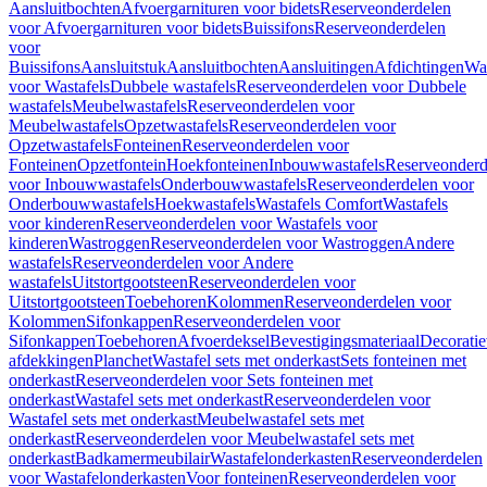
Aansluitbochten
Afvoergarnituren voor bidets
Reserveonderdelen
voor Afvoergarnituren voor bidets
Buissifons
Reserveonderdelen
voor
Buissifons
Aansluitstuk
Aansluitbochten
Aansluitingen
Afdichtingen
Was
voor Wastafels
Dubbele wastafels
Reserveonderdelen voor Dubbele
wastafels
Meubelwastafels
Reserveonderdelen voor
Meubelwastafels
Opzetwastafels
Reserveonderdelen voor
Opzetwastafels
Fonteinen
Reserveonderdelen voor
Fonteinen
Opzetfontein
Hoekfonteinen
Inbouwwastafels
Reserveonderd
voor Inbouwwastafels
Onderbouwwastafels
Reserveonderdelen voor
Onderbouwwastafels
Hoekwastafels
Wastafels Comfort
Wastafels
voor kinderen
Reserveonderdelen voor Wastafels voor
kinderen
Wastroggen
Reserveonderdelen voor Wastroggen
Andere
wastafels
Reserveonderdelen voor Andere
wastafels
Uitstortgootsteen
Reserveonderdelen voor
Uitstortgootsteen
Toebehoren
Kolommen
Reserveonderdelen voor
Kolommen
Sifonkappen
Reserveonderdelen voor
Sifonkappen
Toebehoren
Afvoerdeksel
Bevestigingsmateriaal
Decorati
afdekkingen
Planchet
Wastafel sets met onderkast
Sets fonteinen met
onderkast
Reserveonderdelen voor Sets fonteinen met
onderkast
Wastafel sets met onderkast
Reserveonderdelen voor
Wastafel sets met onderkast
Meubelwastafel sets met
onderkast
Reserveonderdelen voor Meubelwastafel sets met
onderkast
Badkamermeubilair
Wastafelonderkasten
Reserveonderdelen
voor Wastafelonderkasten
Voor fonteinen
Reserveonderdelen voor