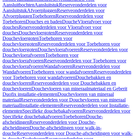
Aansluitbochten
Aansluitstuk
Reserveonderdelen voor
Aansluitstuk
Afvoerpluggen
Reserveonderdelen voor
Afvoerpluggen
Toebehoren
Reserveonderdelen voor
Toebehoren
Douches en baden
Douche
Vloerafvoer voor
douches
Reserveonderdelen voor Vloerafvoer voor
douches
Douchevloergoten
Reserveonderdelen voor
Douchevloergoten
Toebehoren voor
douchevloergoten
Reserveonderdelen voor Toebehoren voor
douchevloergoten
Douchevloerafvoeren
Reserveonderdelen voor
Douchevloerafvoeren
Toebehoren voor
douchevloerafvoeren
Reserveonderdelen voor Toebehoren voor
douchevloerafvoeren
Wandafvoeren
Reserveonderdelen voor
Wandafvoeren
Toebehoren voor wandafvoeren
Reserveonderdelen
voor Toebehoren voor wandafvoeren
Douchebakken en
douchevloeren
Reserveonderdelen voor Douchebakken en
douchevloeren
Douchevloeren van mineraalmateriaal en Geberit
Duofix installatie-elementen
Douchevloeren van mineraal
materiaal
Reserveonderdelen voor Douchevloeren van mineraal
materiaal
Installatie-elementen
Reserveonderdelen voor Installatie-
elementen
Specifieke douchebakafvoeren
Reserveonderdelen voor
Specifieke douchebakafvoeren
Toebehoren
Douche-
afscheidingen
Reserveonderdelen voor Douche-
afscheidingen
Douche-afscheidingen voor walk-in-
douche
Reserveonderdelen voor Douche-afscheidingen voor walk-
in-douche
Toebehoren
Reserveonderdelen voor