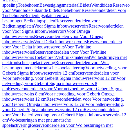
spoeling
Toebehoren
Bevestigingsmateriaal
Bidets
Wandbidets
Reserveo
voor Wandbidets
Staande bidets
Toebehoren
Reserveonderdelen voor
Toebehoren
Bedieningsplaten en wc-
besturingen
Bedieningsplaten
Reserveonderdelen voor
Bedieningsplaten
Voor Sigma inbouwreservoirs
Reserveonderdelen
voor Voor Sigma inbouwreservoirs
Voor Omega
inbouwreservoirs
Reserveonderdelen voor Voor Omega
inbouwreservoirs
Voor Delta inbouwreservoirs
Reserveonderdelen
voor Voor Delta inbouwreservoirs
Voor Twinline
inbouwreservoirs
Reserveonderdelen voor Voor Twinline
inbouwreservoirs
Toebehoren
Verbruiksmateriaal
Wc-besturingen met
elektronische spoelactivering
Reserveonderdelen voor Wc-
besturingen met elektronische spoelactivering
Voor netvoeding, voor
Geberit Sigma inbouwreservoirs 12 cm
Reserveonderdelen voor
Voor netvoeding, voor Geberit Sigma inbouwreservoirs 12 cm
Voor
netvoeding, voor Geberit Sigma inbouwreservoirs 8
cm
Reserveonderdelen voor Voor netvoeding, voor Geberit Sigma
inbouwreservoirs 8 cm
Voor netvoeding, voor Geberit Omega
inbouwreservoirs 12 cm
Reserveonderdelen voor Voor netvoeding,
voor Geberit Omega inbouwreservoirs 12 cm
Voor batterijvoeding,
voor Geberit Sigma inbouwreservoirs 12 cm
Reserveonderdelen
voor Voor batterijvoeding, voor Geberit Sigma inbouwreservoirs 12
cm
Wc-besturingen met pneumatische
spoelactivering
Reserveonderdelen voor Wc-besturingen met