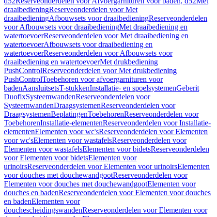
d52
Reserveonderdelen voor Afvoergarnituren voor baden, d52
Met
draaibediening
Reserveonderdelen voor Met
draaibediening
Afbouwsets voor draaibediening
Reserveonderdelen
voor Afbouwsets voor draaibediening
Met draaibediening en
watertoevoer
Reserveonderdelen voor Met draaibediening en
watertoevoer
Afbouwsets voor draaibediening en
watertoevoer
Reserveonderdelen voor Afbouwsets voor
draaibediening en watertoevoer
Met drukbediening
PushControl
Reserveonderdelen voor Met drukbediening
PushControl
Toebehoren voor afvoergarnituren voor
baden
Aansluitsets
T-stukken
Installatie- en spoelsystemen
Geberit
Duofix
Systeemwanden
Reserveonderdelen voor
Systeemwanden
Draagsystemen
Reserveonderdelen voor
Draagsystemen
Beplatingen
Toebehoren
Reserveonderdelen voor
Toebehoren
Installatie-elementen
Reserveonderdelen voor Installatie-
elementen
Elementen voor wc's
Reserveonderdelen voor Elementen
voor wc's
Elementen voor wastafels
Reserveonderdelen voor
Elementen voor wastafels
Elementen voor bidets
Reserveonderdelen
voor Elementen voor bidets
Elementen voor
urinoirs
Reserveonderdelen voor Elementen voor urinoirs
Elementen
voor douches met douchewandgoot
Reserveonderdelen voor
Elementen voor douches met douchewandgoot
Elementen voor
douches en baden
Reserveonderdelen voor Elementen voor douches
en baden
Elementen voor
douchescheidingswanden
Reserveonderdelen voor Elementen voor