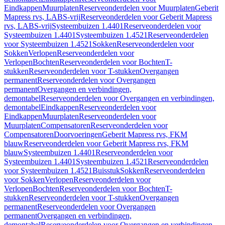
Eindkappen
Muurplaten
Reserveonderdelen voor Muurplaten
Geberit
Mapress rvs, LABS-vrij
Reserveonderdelen voor Geberit Mapress
rvs, LABS-vrij
Systeembuizen 1.4401
Reserveonderdelen voor
Systeembuizen 1.4401
Systeembuizen 1.4521
Reserveonderdelen
voor Systeembuizen 1.4521
Sokken
Reserveonderdelen voor
Sokken
Verlopen
Reserveonderdelen voor
Verlopen
Bochten
Reserveonderdelen voor Bochten
T-
stukken
Reserveonderdelen voor T-stukken
Overgangen
permanent
Reserveonderdelen voor Overgangen
permanent
Overgangen en verbindingen,
demontabel
Reserveonderdelen voor Overgangen en verbindingen,
demontabel
Eindkappen
Reserveonderdelen voor
Eindkappen
Muurplaten
Reserveonderdelen voor
Muurplaten
Compensatoren
Reserveonderdelen voor
Compensatoren
Doorvoeringen
Geberit Mapress rvs, FKM
blauw
Reserveonderdelen voor Geberit Mapress rvs, FKM
blauw
Systeembuizen 1.4401
Reserveonderdelen voor
Systeembuizen 1.4401
Systeembuizen 1.4521
Reserveonderdelen
voor Systeembuizen 1.4521
Buisstuk
Sokken
Reserveonderdelen
voor Sokken
Verlopen
Reserveonderdelen voor
Verlopen
Bochten
Reserveonderdelen voor Bochten
T-
stukken
Reserveonderdelen voor T-stukken
Overgangen
permanent
Reserveonderdelen voor Overgangen
permanent
Overgangen en verbindingen,
demontabel
Reserveonderdelen voor Overgangen en verbindingen,