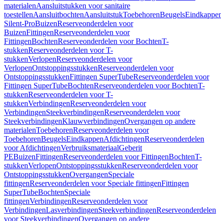
materialen
Aansluitstukken voor sanitaire
toestellen
Aansluitbochten
Aansluitstuk
Toebehoren
Beugels
Eindkappe
Silent-Pro
Buizen
Reserveonderdelen voor
Buizen
Fittingen
Reserveonderdelen voor
Fittingen
Bochten
Reserveonderdelen voor Bochten
T-
stukken
Reserveonderdelen voor T-
stukken
Verlopen
Reserveonderdelen voor
Verlopen
Ontstoppingsstukken
Reserveonderdelen voor
Ontstoppingsstukken
Fittingen SuperTube
Reserveonderdelen voor
Fittingen SuperTube
Bochten
Reserveonderdelen voor Bochten
T-
stukken
Reserveonderdelen voor T-
stukken
Verbindingen
Reserveonderdelen voor
Verbindingen
Steekverbindingen
Reserveonderdelen voor
Steekverbindingen
Klauwverbindingen
Overgangen op andere
materialen
Toebehoren
Reserveonderdelen voor
Toebehoren
Beugels
Eindkappen
Afdichtingen
Reserveonderdelen
voor Afdichtingen
Verbruiksmateriaal
Geberit
PE
Buizen
Fittingen
Reserveonderdelen voor Fittingen
Bochten
T-
stukken
Verlopen
Ontstoppingsstukken
Reserveonderdelen voor
Ontstoppingsstukken
Overgangen
Speciale
fittingen
Reserveonderdelen voor Speciale fittingen
Fittingen
SuperTube
Bochten
Speciale
fittingen
Verbindingen
Reserveonderdelen voor
Verbindingen
Lasverbindingen
Steekverbindingen
Reserveonderdelen
voor Steekverbindingen
Overgangen op andere