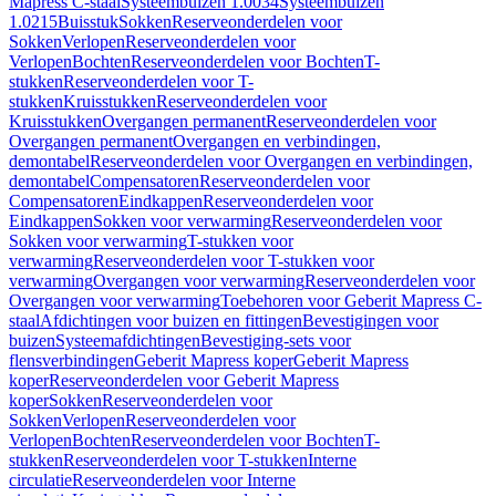
Mapress C-staal
Systeembuizen 1.0034
Systeembuizen
1.0215
Buisstuk
Sokken
Reserveonderdelen voor
Sokken
Verlopen
Reserveonderdelen voor
Verlopen
Bochten
Reserveonderdelen voor Bochten
T-
stukken
Reserveonderdelen voor T-
stukken
Kruisstukken
Reserveonderdelen voor
Kruisstukken
Overgangen permanent
Reserveonderdelen voor
Overgangen permanent
Overgangen en verbindingen,
demontabel
Reserveonderdelen voor Overgangen en verbindingen,
demontabel
Compensatoren
Reserveonderdelen voor
Compensatoren
Eindkappen
Reserveonderdelen voor
Eindkappen
Sokken voor verwarming
Reserveonderdelen voor
Sokken voor verwarming
T-stukken voor
verwarming
Reserveonderdelen voor T-stukken voor
verwarming
Overgangen voor verwarming
Reserveonderdelen voor
Overgangen voor verwarming
Toebehoren voor Geberit Mapress C-
staal
Afdichtingen voor buizen en fittingen
Bevestigingen voor
buizen
Systeemafdichtingen
Bevestiging-sets voor
flensverbindingen
Geberit Mapress koper
Geberit Mapress
koper
Reserveonderdelen voor Geberit Mapress
koper
Sokken
Reserveonderdelen voor
Sokken
Verlopen
Reserveonderdelen voor
Verlopen
Bochten
Reserveonderdelen voor Bochten
T-
stukken
Reserveonderdelen voor T-stukken
Interne
circulatie
Reserveonderdelen voor Interne