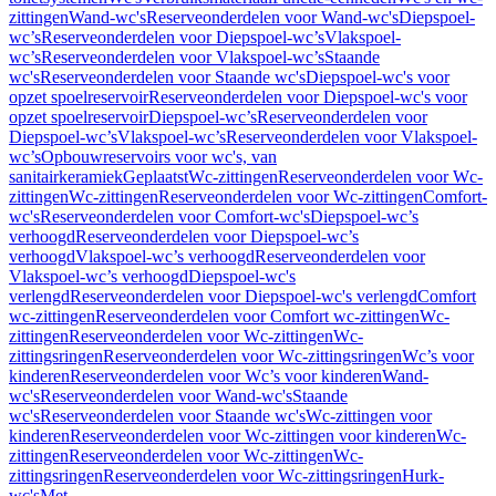
zittingen
Wand-wc's
Reserveonderdelen voor Wand-wc's
Diepspoel-
wc’s
Reserveonderdelen voor Diepspoel-wc’s
Vlakspoel-
wc’s
Reserveonderdelen voor Vlakspoel-wc’s
Staande
wc's
Reserveonderdelen voor Staande wc's
Diepspoel-wc's voor
opzet spoelreservoir
Reserveonderdelen voor Diepspoel-wc's voor
opzet spoelreservoir
Diepspoel-wc’s
Reserveonderdelen voor
Diepspoel-wc’s
Vlakspoel-wc’s
Reserveonderdelen voor Vlakspoel-
wc’s
Opbouwreservoirs voor wc's, van
sanitairkeramiek
Geplaatst
Wc-zittingen
Reserveonderdelen voor Wc-
zittingen
Wc-zittingen
Reserveonderdelen voor Wc-zittingen
Comfort-
wc's
Reserveonderdelen voor Comfort-wc's
Diepspoel-wc’s
verhoogd
Reserveonderdelen voor Diepspoel-wc’s
verhoogd
Vlakspoel-wc’s verhoogd
Reserveonderdelen voor
Vlakspoel-wc’s verhoogd
Diepspoel-wc's
verlengd
Reserveonderdelen voor Diepspoel-wc's verlengd
Comfort
wc-zittingen
Reserveonderdelen voor Comfort wc-zittingen
Wc-
zittingen
Reserveonderdelen voor Wc-zittingen
Wc-
zittingsringen
Reserveonderdelen voor Wc-zittingsringen
Wc’s voor
kinderen
Reserveonderdelen voor Wc’s voor kinderen
Wand-
wc's
Reserveonderdelen voor Wand-wc's
Staande
wc's
Reserveonderdelen voor Staande wc's
Wc-zittingen voor
kinderen
Reserveonderdelen voor Wc-zittingen voor kinderen
Wc-
zittingen
Reserveonderdelen voor Wc-zittingen
Wc-
zittingsringen
Reserveonderdelen voor Wc-zittingsringen
Hurk-
wc's
Met