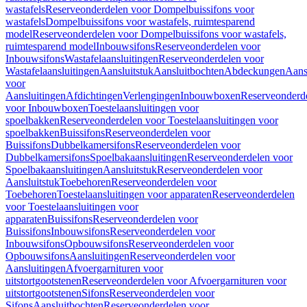
wastafels
Reserveonderdelen voor Dompelbuissifons voor
wastafels
Dompelbuissifons voor wastafels, ruimtesparend
model
Reserveonderdelen voor Dompelbuissifons voor wastafels,
ruimtesparend model
Inbouwsifons
Reserveonderdelen voor
Inbouwsifons
Wastafelaansluitingen
Reserveonderdelen voor
Wastafelaansluitingen
Aansluitstuk
Aansluitbochten
Abdeckungen
Aans
voor
Aansluitingen
Afdichtingen
Verlengingen
Inbouwboxen
Reserveonderd
voor Inbouwboxen
Toestelaansluitingen voor
spoelbakken
Reserveonderdelen voor Toestelaansluitingen voor
spoelbakken
Buissifons
Reserveonderdelen voor
Buissifons
Dubbelkamersifons
Reserveonderdelen voor
Dubbelkamersifons
Spoelbakaansluitingen
Reserveonderdelen voor
Spoelbakaansluitingen
Aansluitstuk
Reserveonderdelen voor
Aansluitstuk
Toebehoren
Reserveonderdelen voor
Toebehoren
Toestelaansluitingen voor apparaten
Reserveonderdelen
voor Toestelaansluitingen voor
apparaten
Buissifons
Reserveonderdelen voor
Buissifons
Inbouwsifons
Reserveonderdelen voor
Inbouwsifons
Opbouwsifons
Reserveonderdelen voor
Opbouwsifons
Aansluitingen
Reserveonderdelen voor
Aansluitingen
Afvoergarnituren voor
uitstortgootstenen
Reserveonderdelen voor Afvoergarnituren voor
uitstortgootstenen
Sifons
Reserveonderdelen voor
Sifons
Aansluitbochten
Reserveonderdelen voor