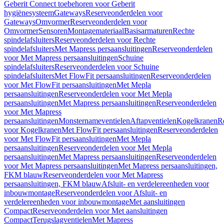
Geberit Connect toebehoren voor Geberit
hygiënesysteem
Gateways
Reserveonderdelen voor
Gateways
Omvormer
Reserveonderdelen voor
Omvormer
Sensoren
Montagemateriaal
Basisarmaturen
Rechte
spindelafsluiters
Reserveonderdelen voor Rechte
spindelafsluiters
Met Mapress persaansluitingen
Reserveonderdelen
voor Met Mapress persaansluitingen
Schuine
spindelafsluiters
Reserveonderdelen voor Schuine
spindelafsluiters
Met FlowFit persaansluitingen
Reserveonderdelen
voor Met FlowFit persaansluitingen
Met Mepla
persaansluitingen
Reserveonderdelen voor Met Mepla
persaansluitingen
Met Mapress persaansluitingen
Reserveonderdelen
voor Met Mapress
persaansluitingen
Monsternameventielen
Aftapventielen
Kogelkranen
R
voor Kogelkranen
Met FlowFit persaansluitingen
Reserveonderdelen
voor Met FlowFit persaansluitingen
Met Mepla
persaansluitingen
Reserveonderdelen voor Met Mepla
persaansluitingen
Met Mapress persaansluitingen
Reserveonderdelen
voor Met Mapress persaansluitingen
Met Mapress persaansluitingen,
FKM blauw
Reserveonderdelen voor Met Mapress
persaansluitingen, FKM blauw
Afsluit- en verdelereenheden voor
inbouwmontage
Reserveonderdelen voor Afsluit- en
verdelereenheden voor inbouwmontage
Met aansluitingen
Compact
Reserveonderdelen voor Met aansluitingen
Compact
Terugslagventielen
Met Mapress