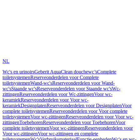
NL
Wc's en urinoirs
Geberit AquaClean douchewc’s
Complete
toiletsystemen
Reserveonderdelen voor Complete
toiletsystemen
Wand-wc's
Reserveonderdelen voor Wand-
wc's
Staande wc's
Reserveonderdelen voor Staande wc's
Wc-
zittingen
Reserveonderdelen voor Wc-zittingen
Voor wc-
keramiek
Reserveonderdelen voor Voor wc-
keramiek
Designplaten
Reserveonderdelen voor Designplaten
Voor
complete toiletsystemen
Reserveonderdelen voor Voor complete
toiletsystemen
Voor wc-zittingen
Reserveonderdelen voor Voor wc-
zittingen
Toebehoren
Reserveonderdelen voor Toebehoren
Voor
complete toiletsystemen
Voor wc-zittingen
Reserveonderdelen voor
Voor wc-zittingen
Voor wc-zittingen en complete
toiletsystemen
Wc's
Verbruiksmateriaal
Functie-eenheden
Wc's en wc-