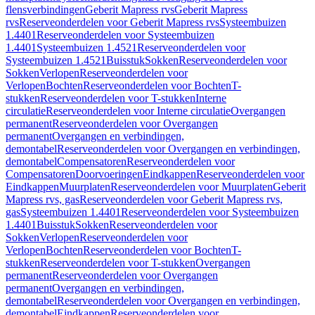
flensverbindingen
Geberit Mapress rvs
Geberit Mapress
rvs
Reserveonderdelen voor Geberit Mapress rvs
Systeembuizen
1.4401
Reserveonderdelen voor Systeembuizen
1.4401
Systeembuizen 1.4521
Reserveonderdelen voor
Systeembuizen 1.4521
Buisstuk
Sokken
Reserveonderdelen voor
Sokken
Verlopen
Reserveonderdelen voor
Verlopen
Bochten
Reserveonderdelen voor Bochten
T-
stukken
Reserveonderdelen voor T-stukken
Interne
circulatie
Reserveonderdelen voor Interne circulatie
Overgangen
permanent
Reserveonderdelen voor Overgangen
permanent
Overgangen en verbindingen,
demontabel
Reserveonderdelen voor Overgangen en verbindingen,
demontabel
Compensatoren
Reserveonderdelen voor
Compensatoren
Doorvoeringen
Eindkappen
Reserveonderdelen voor
Eindkappen
Muurplaten
Reserveonderdelen voor Muurplaten
Geberit
Mapress rvs, gas
Reserveonderdelen voor Geberit Mapress rvs,
gas
Systeembuizen 1.4401
Reserveonderdelen voor Systeembuizen
1.4401
Buisstuk
Sokken
Reserveonderdelen voor
Sokken
Verlopen
Reserveonderdelen voor
Verlopen
Bochten
Reserveonderdelen voor Bochten
T-
stukken
Reserveonderdelen voor T-stukken
Overgangen
permanent
Reserveonderdelen voor Overgangen
permanent
Overgangen en verbindingen,
demontabel
Reserveonderdelen voor Overgangen en verbindingen,
demontabel
Eindkappen
Reserveonderdelen voor