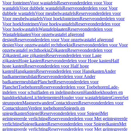
Voor fonteinen
Voor wastafels
Reserveonderdelen voor Voor
wastafels
Voor dubbele wastafels
Reserveonderdelen voor Voor
dubbele wastafels
Voor meubelwastafels
Reserveonderdelen voor
Voor meubelwastafels
Voor hoekfonteinen
Reserveonderdelen voor
Voor hoekfonteinen
Voor hoekwastafels
Reserveonderdelen voor
Voor hoekwastafels
Wastafelplaaten
Reserveonderdelen voor
Wastafelplaaten
Voor opzetwastafel afgerond
design
Reserveonderdelen voor Voor opzetwastafel afgerond
design
Voor opzetwastafel rechthoekig
Reserveonderdelen voor Voor
opzetwastafel rechthoekig
Zijkasten
Reserveonderdelen voor
Zijkasten
Lage zijkasten
Reserveonderdelen voor Lage
zijkasten
Hoge kasten
Reserveonderdelen voor Hoge kasten
Half
hoge kasten
Reserveonderdelen voor Half hoge
kasten
Hangkasten
Reserveonderdelen voor Hangkasten
Ander
badkamermeubilair
Reserveonderdelen voor Ander
badkamermeubilair
Planchet
Reserveonderdelen voor
Planchet
Toebehoren
Reserveonderdelen voor Toebehoren
Lade-
indelers voor schuifladen en indelingsboxen
Handdoekhouders en
handdoekhaken
Lichtelementen
Houder voor wastafelplaten
Greep
Set
steunpoten
Magneetwanden
Contactdozen
Reserveonderdelen voor
Contactdozen
Verdere toebehoren
Spiegels en
spiegelkasten
Spiegel
Reserveonderdelen voor Spiegel
Met
geïntegreerde verlichting
Reserveonderdelen voor Met geïntegreerde
verlichting
Spiegelkasten
Reserveonderdelen voor Spiegelkasten
Met
geïntegreerde verlichting
Reserveonderdelen voor Met geïntegreerde