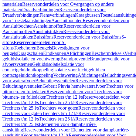
materialen
Reserveonderdelen voor Overgangen op andere
materialen
Draadverbindingen
Reserveonderdelen voor
Draadverbindingen
Flensverbindingen
Kraagbussen
Toestelaansluiting
voor Toestelaansluitingen
Aansluitbochten
Reserveonderdelen voor
Aansluitbochten
Aansluitmoffen
Reserveonderdelen voor
Aansluitmoffen
Aansluitstukken
Reserveonderdelen voor
Aansluitstukken
Buissifons
Reserveonderdelen voor Buissifons
S-
sifons
Reserveonderdelen voor S-
sifons
Toebehoren
Beugels
Bevestigingen voor
beugels
Draagschalen
Eindkappen
Afdichtingen
Beschermdeksels
Verbr
geluidsisolatie en vochtwering
Brandpreventie
Brandpreventie voor
afvoersystemen
Geluidsisolatie
Isolatie voor
contactgeluidontkoppeling
Isolatie voor luchtgeluid en
contactgeluidontkoppeling
Vochtwering
Afdichtingen
Beluchtingsventi
voor waterafvoer
Beluchtingsventielen
Reserveonderdelen voor
Beluchtingsventielen
Geberit Pluvia hemelwaterafvoer
Trechters voor
bitumen- en foliedaken
Reserveonderdelen voor Trechters voor
bitumen- en foliedaken
Trechters t/m 12 l/s
Reserveonderdelen voor
Trechters t/m 12 l/s
Trechters t/m 25 l/s
Reserveonderdelen voor
Trechters t/m 25 l/s
Trechters voor goten
Reserveonderdelen voor
Trechters voor goten
Trechters t/m 12 l/s
Reserveonderdelen voor
Trechters t/m 12 l/s
Trechters t/m 25 l/s
Reserveonderdelen voor
Trechters t/m 25 l/s
Elementen voor dampbarrière-
aansluiting
Reserveonderdelen voor Elementen voor dampbarrière-
aansluiting
Voor trechters t/m 12 l/s
Reserveonderdelen voor Voor