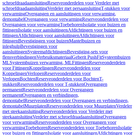
schroefdraadaansluiting
Reserveonderdelen voor Verdeler met
schroefdraadaansluiting
Verdeler met persaansluiting
T-stukken voor
verwarming
Overgangen en aansluitingen voor verwarming,
demontabel
Overgangen voor verwarming
Reserveonderdelen voor
Overgangen voor verwarming
Toebehoren
Isolatie voor buizen en
fittingen
Isolatie voor aansluitingen
Afdichtingen voor buizen en
fittingen
Afdichtingen voor aansluitingen
Afdichtingen voor
fittingen
Bevestigingen voor buizen
Mantelbuizen en
inleghulp
Bevestigingen voor
aansluitingen
Systeemafdichtingen
Bevestiging-sets voor
flensverbindingen
Verbruiksmateriaal
Geberit PushFit
Systeembuizen
ML
Systeembuizen verwarming, ML
Fittingen
Reserveonderdelen
voor Fittingen
Koppelingen
Reserveonderdelen voor
Koppelingen
Verlopen
Reserveonderdelen voor
Verlopen
Bochten
Reserveonderdelen voor Bochten
T-
stukken
Reserveonderdelen voor T-stukken
Overgangen
permanent
Reserveonderdelen voor Overgangen
permanent
Overgangen en verbindingen,
demontabel
Reserveonderdelen voor Overgangen en verbindingen,
demontabel
Muurplaten
Reserveonderdelen voor Muurplaten
Verdeler
met steekaansluiting
Reserveonderdelen voor Verdeler met
steekaansluiting
Verdeler met schroefdraadaansluiting
Overgangen
voor verwarming
Reserveonderdelen voor Overgangen voor
verwarming
Toebehoren
Reserveonderdelen voor Toebehoren
Isolatie
voor buizen en fittingen
Isolatie voor aansluitingen
Afdichtingen voor