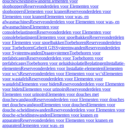
douchescheidingswanden
Elementen voor
slophoppers
Reserveonderdelen voor Elementen voor
slophoppers
Elementen voor kranen
Reserveonderdelen voor
Elementen voor kranen
Elementen voor was- en
afwasmachines
Reserveonderdelen voor Elementen voor was- en
afwasmachines
Elementen voor
consolebelastingen
Reserveonderdelen voor Elementen voor
consolebelastingen
Elementen voor spoelbakken
Reserveonderdelen
voor Elementen voor spoelbakken
Toebehoren
Reserveonderdelen
voor Toebehoren
Geberit GIS
Systeemwanden
Reserveonderdelen
voor Systeemwanden
Draagsystemen
Toebehoren voor
prefabricages
Reserveonderdelen voor Toebehoren voor
prefabricages
Toebehoren voor geluidsisolatie
Beplatingen
Installatie-
elementen
Reserveonderdelen voor Installatie-elementen
Elementen
voor wc's
Reserveonderdelen voor Elementen voor wc's
Elementen
voor wastafels
Reserveonderdelen voor Elementen voor
wastafels
Elementen voor bidets
Reserveonderdelen voor Elementen
voor bidets
Elementen voor urinoirs
Reserveonderdelen voor
Elementen voor urinoirs
Elementen voor douches met
douchewandgoot
Reserveonderdelen voor Elementen voor douches
met douchewandgoot
Elementen voor douches
Elementen voor
douche-scheidingswanden
Reserveonderdelen voor Elementen voor
douche-scheidingswanden
Elementen voor kranen en
apparaten
Reserveonderdelen voor Elementen voor kranen en
apparaten
Elementen voor was- en