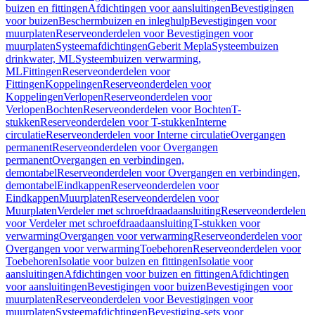
buizen en fittingen
Afdichtingen voor aansluitingen
Bevestigingen
voor buizen
Beschermbuizen en inleghulp
Bevestigingen voor
muurplaten
Reserveonderdelen voor Bevestigingen voor
muurplaten
Systeemafdichtingen
Geberit Mepla
Systeembuizen
drinkwater, ML
Systeembuizen verwarming,
ML
Fittingen
Reserveonderdelen voor
Fittingen
Koppelingen
Reserveonderdelen voor
Koppelingen
Verlopen
Reserveonderdelen voor
Verlopen
Bochten
Reserveonderdelen voor Bochten
T-
stukken
Reserveonderdelen voor T-stukken
Interne
circulatie
Reserveonderdelen voor Interne circulatie
Overgangen
permanent
Reserveonderdelen voor Overgangen
permanent
Overgangen en verbindingen,
demontabel
Reserveonderdelen voor Overgangen en verbindingen,
demontabel
Eindkappen
Reserveonderdelen voor
Eindkappen
Muurplaten
Reserveonderdelen voor
Muurplaten
Verdeler met schroefdraadaansluiting
Reserveonderdelen
voor Verdeler met schroefdraadaansluiting
T-stukken voor
verwarming
Overgangen voor verwarming
Reserveonderdelen voor
Overgangen voor verwarming
Toebehoren
Reserveonderdelen voor
Toebehoren
Isolatie voor buizen en fittingen
Isolatie voor
aansluitingen
Afdichtingen voor buizen en fittingen
Afdichtingen
voor aansluitingen
Bevestigingen voor buizen
Bevestigingen voor
muurplaten
Reserveonderdelen voor Bevestigingen voor
muurplaten
Systeemafdichtingen
Bevestiging-sets voor