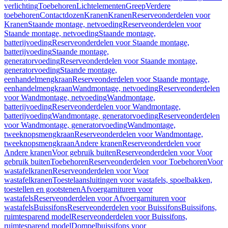
verlichting
Toebehoren
Lichtelementen
Greep
Verdere
toebehoren
Contactdozen
Kranen
Kranen
Reserveonderdelen voor
Kranen
Staande montage, netvoeding
Reserveonderdelen voor
Staande montage, netvoeding
Staande montage,
batterijvoeding
Reserveonderdelen voor Staande montage,
batterijvoeding
Staande montage,
generatorvoeding
Reserveonderdelen voor Staande montage,
generatorvoeding
Staande montage,
eenhandelmengkraan
Reserveonderdelen voor Staande montage,
eenhandelmengkraan
Wandmontage, netvoeding
Reserveonderdelen
voor Wandmontage, netvoeding
Wandmontage,
batterijvoeding
Reserveonderdelen voor Wandmontage,
batterijvoeding
Wandmontage, generatorvoeding
Reserveonderdelen
voor Wandmontage, generatorvoeding
Wandmontage,
tweeknopsmengkraan
Reserveonderdelen voor Wandmontage,
tweeknopsmengkraan
Andere kranen
Reserveonderdelen voor
Andere kranen
Voor gebruik buiten
Reserveonderdelen voor Voor
gebruik buiten
Toebehoren
Reserveonderdelen voor Toebehoren
Voor
wastafelkranen
Reserveonderdelen voor Voor
wastafelkranen
Toestelaansluitingen voor wastafels, spoelbakken,
toestellen en gootstenen
Afvoergarnituren voor
wastafels
Reserveonderdelen voor Afvoergarnituren voor
wastafels
Buissifons
Reserveonderdelen voor Buissifons
Buissifons,
ruimtesparend model
Reserveonderdelen voor Buissifons,
ruimtesparend model
Dompelbuissifons voor