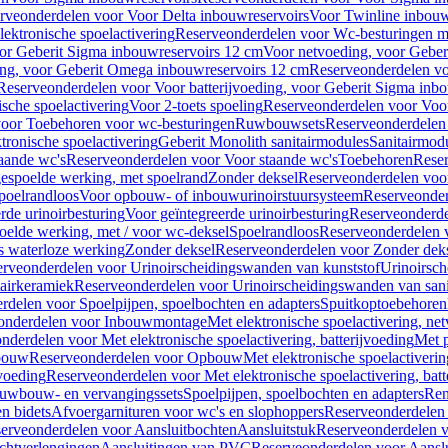
rveonderdelen voor Voor Delta inbouwreservoirs
Voor Twinline inbouw
ektronische spoelactivering
Reserveonderdelen voor Wc-besturingen met
or Geberit Sigma inbouwreservoirs 12 cm
Voor netvoeding, voor Geber
ng, voor Geberit Omega inbouwreservoirs 12 cm
Reserveonderdelen vo
Reserveonderdelen voor Voor batterijvoeding, voor Geberit Sigma inb
sche spoelactivering
Voor 2-toets spoeling
Reserveonderdelen voor Voor
oor Toebehoren voor wc-besturingen
Ruwbouwsets
Reserveonderdele
ronische spoelactivering
Geberit Monolith sanitairmodules
Sanitairmod
aande wc's
Reserveonderdelen voor Voor staande wc's
Toebehoren
Rese
gespoelde werking, met spoelrand
Zonder deksel
Reserveonderdelen voo
poelrandloos
Voor opbouw- of inbouwurinoirstuursysteem
Reserveonder
de urinoirbesturing
Voor geïntegreerde urinoirbesturing
Reserveonderdel
oelde werking, met / voor wc-deksel
Spoelrandloos
Reserveonderdelen 
s waterloze werking
Zonder deksel
Reserveonderdelen voor Zonder dek
rveonderdelen voor Urinoirscheidingswanden van kunststof
Urinoirsc
airkeramiek
Reserveonderdelen voor Urinoirscheidingswanden van sani
rdelen voor Spoelpijpen, spoelbochten en adapters
Spuitkoptoebehoren
onderdelen voor Inbouwmontage
Met elektronische spoelactivering, ne
nderdelen voor Met elektronische spoelactivering, batterijvoeding
Met p
bouw
Reserveonderdelen voor Opbouw
Met elektronische spoelactiveri
jvoeding
Reserveonderdelen voor Met elektronische spoelactivering, batt
uwbouw- en vervangingssets
Spoelpijpen, spoelbochten en adapters
Ren
en bidets
Afvoergarnituren voor wc's en slophoppers
Reserveonderdelen 
erveonderdelen voor Aansluitbochten
Aansluitstuk
Reserveonderdelen v
chtverlengingen
Aansluitingen van PVC
Reserveonderdelen voor Aansl