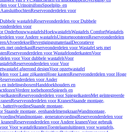
len voor Urinoirsifons
Spoelpijp- en
k
Aansluitbochten
Reserveonderdelen voor
Dubbele wastafels
Reserveonderdelen voor Dubbele
eonderdelen voor
or Onderbouwwastafels
Hoekwastafels
Wastafels Comfort
Wastafels
erdelen voor Andere wastafels
Uitstortgootsteen
Reserveonderdelen
ren
Afvoerdeksel
Bevestigingsmateriaal
Decoratieve
sets met onderkast
Reserveonderdelen voor Wastafel sets met
sten
Reserveonderdelen voor Wastafelonderkasten
Voor
delen voor Voor dubbele wastafels
Voor
stafels
Reserveonderdelen voor Voor
twastafel afgerond design
Voor opzetwastafel
elen voor Lage zijkasten
Hoge kasten
Reserveonderdelen voor Hoge
Reserveonderdelen voor Ander
n en indelingsboxen
Handdoekhouders en
actdozen
Verdere toebehoren
Spiegels en
egelkasten
Reserveonderdelen voor Spiegelkasten
Met geïntegreerde
ranen
Reserveonderdelen voor Kranen
Staande montage,
 batterijvoeding
Staande montage,
or Staande montage, eenhandelmengkraan
Wandmontage,
jvoeding
Wandmontage, generatorvoeding
Reserveonderdelen voor
 kranen
Reserveonderdelen voor Andere kranen
Voor gebruik
voor Voor wastafelkranen
Toestelaansluitingen voor wastafels,