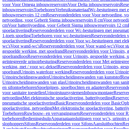
voor Voor Omega inbouwreservoirs
Voor Delta inbouwreservoirs
Rese
inbouwreservoirs
Toebehoren
Verbruiksmateriaal
Wc-besturingen met el
inbouwreservoirs 12 cm
Reserveonderdelen voor Voor netvoeding, vo
netvoeding, voor Geberit Sigma inbouwreservoirs 8 cm
Voor netvoedi
cm
Voor batterijvoeding, voor Geberit Sigma inbouwreservoirs 12 cm
spoelactivering
Reserveonderdelen voor Wc-besturingen met pneumati
1-toets spoeling
Toebehoren voor wc-besturingen
Reserveonderdelen v
spoelactivering
Reserveonderdelen voor Voor wc-besturingen met elekt
wc's
Voor wand-wc's
Reserveonderdelen voor Voor wand-wc's
Voor st
gespoelde werking, met spoelrand
Reserveonderdelen voor Urinoirs, 
spoelrandloos
Reserveonderdelen voor Urinoirs, gespoelde werking, s
geïntegreerde urinoirbesturing
Reserveonderdelen voor Met geïntegreer
werking, met / voor wc-deksel
Reserveonderdelen voor Urinoirs, gesp
spoelrand
Urinoirs waterloze werking
Reserveonderdelen voor Urinoir
Urinoirscheidingswanden
Urinoirscheidingswanden van kunststof
Rese
Urinoirscheidingswanden van glas
Urinoirscheidingswanden van sanit
en sifontoebehoren
Spoelpijpen, spoelbochten en adapters
Reserveonde
voor sanitaire toestellen
Urinoirstuursystemen
Inbouwmontage
Reserve
netvoeding
Met elektronische spoelactivering, batterijvoeding
Reserveo
pneumatische spoelactivering
Basic
Reserveonderdelen voor Basic
Op
spoelactivering, netvoeding
Met elektronische spoelactivering, batteri
Toebehoren
Ruwbouw- en vervangingssets
Reserveonderdelen voor R
toebehoren
Bedieningshulp
Apparaataansluitingen voor wc's, urinoirs 
slophoppers
Sifons
Reserveonderdelen voor Sifons
Aansluitbochten
Res
Aansluitsets
Spoelbochtverlengingen
Reserveonderdelen voor Spoelbo