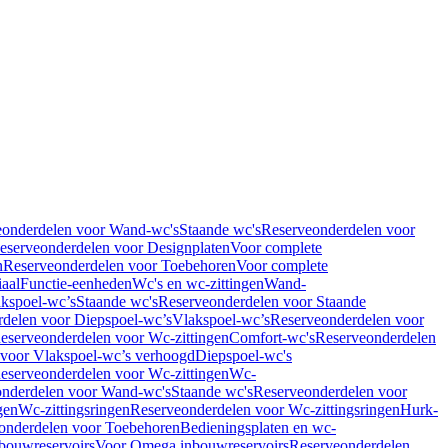
eonderdelen voor Wand-wc's
Staande wc's
Reserveonderdelen voor
eserveonderdelen voor Designplaten
Voor complete
n
Reserveonderdelen voor Toebehoren
Voor complete
iaal
Functie-eenheden
Wc's en wc-zittingen
Wand-
kspoel-wc’s
Staande wc's
Reserveonderdelen voor Staande
delen voor Diepspoel-wc’s
Vlakspoel-wc’s
Reserveonderdelen voor
eserveonderdelen voor Wc-zittingen
Comfort-wc's
Reserveonderdelen
 voor Vlakspoel-wc’s verhoogd
Diepspoel-wc's
eserveonderdelen voor Wc-zittingen
Wc-
nderdelen voor Wand-wc's
Staande wc's
Reserveonderdelen voor
gen
Wc-zittingsringen
Reserveonderdelen voor Wc-zittingsringen
Hurk-
onderdelen voor Toebehoren
Bedieningsplaten en wc-
bouwreservoirs
Voor Omega inbouwreservoirs
Reserveonderdelen