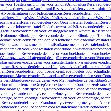
en voor Toestelaansluitingen voor urinoirs
Urinoirsifons
Reserveonderde
lbochtverlengstukken
Aansluitstuk
Reserveonderdelen voor Aansluitstu
Afvoergarnituren voor bidets
Buissifons
Reserveonderdelen voor
tafelopstellingen
Wastafels
Wastafels
Reserveonderdelen voor Wastafels
pzetwastafels
Reserveonderdelen voor Opzetwastafels
Fonteinen
Reserv
elen voor Inbouwwastafels
Onderbouwwastafels
Reserveonderdelen vo
oggen
Reserveonderdelen voor Wastroggen
Andere wastafels
Reserveond
or Kolommen
Sifonkappen
Reserveonderdelen voor Sifonkappen
Toebeho
nderkast
Reserveonderdelen voor Sets fonteinen met onderkast
Wastafel 
Meubelwastafel sets met onderkast
Badkamermeubilair
Wastafelonderka
veonderdelen voor Voor wastafels
Voor dubbele wastafels
Reserveonder
hoekfonteinen
Reserveonderdelen voor Voor hoekfonteinen
Voor hoekwa
n
Voor opzetwastafel afgerond design
Reserveonderdelen voor Voor opze
ijkasten
Reserveonderdelen voor Zijkasten
Lage zijkasten
Reserveonderd
gkasten
Reserveonderdelen voor Hangkasten
Ander badkamermeubilair
ren
Reserveonderdelen voor Toebehoren
Lade-indelers voor schuiflade
steunpoten
Magneetwanden
Contactdozen
Reserveonderdelen voor Cont
e verlichting
Reserveonderdelen voor Met geïntegreerde verlichting
Spi
ehoren
Lichtelementen
Greep
Verdere toebehoren
Contactdozen
Kranen
K
ande montage, batterijvoeding
Reserveonderdelen voor Staande montage,
rvoeding
Staande montage, eenhandelmengkraan
Reserveonderdelen vo
ntage, batterijvoeding
Reserveonderdelen voor Wandmontage, batteri
n
Reserveonderdelen voor Wandmontage, tweeknopsmengkraan
Andere
veonderdelen voor Toebehoren
Voor wastafelkranen
Reserveonderdelen 