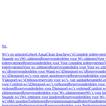
NL
Wc's en urinoirs
Geberit AquaClean douchewc’s
Complete toiletsyste
Staande wc's
Wc-zittingen
Reserveonderdelen voor Wc-zittingen
Voor 
toiletsystemen
Reserveonderdelen voor Voor complete toiletsystemen
V
toiletsystemen
Voor wc-zittingen
Reserveonderdelen voor Voor wc-zitt
wc's
Reserveonderdelen voor Wand-wc's
Diepspoel-wc’s
Reserveonder
wc's
Diepspoel-wc's voor opzet spoelreservoir
Reserveonderdelen voor
Vlakspoel-wc’s
Opbouwreservoirs voor wc's, van sanitairkeramiek
Gep
voor Comfort-wc's
Diepspoel-wc’s verhoogd
Reserveonderdelen voor
verlengd
Reserveonderdelen voor Diepspoel-wc's verlengd
Comfort wc
zittingsringen
Reserveonderdelen voor Wc-zittingsringen
Wc’s voor ki
Staande wc's
Wc-zittingen voor kinderen
Reserveonderdelen voor Wc-z
wc's
Met spoeling
Toebehoren
Bevestigingsmateriaal
Bidets
Wandbidets
besturingen
Bedieningsplaten
Reserveonderdelen voor Bedieningsplat