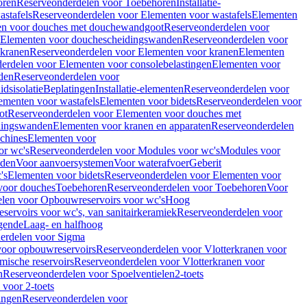
oren
Reserveonderdelen voor Toebehoren
Installatie-
stafels
Reserveonderdelen voor Elementen voor wastafels
Elementen
en voor douches met douchewandgoot
Reserveonderdelen voor
Elementen voor douchescheidingswanden
Reserveonderdelen voor
 kranen
Reserveonderdelen voor Elementen voor kranen
Elementen
erdelen voor Elementen voor consolebelastingen
Elementen voor
den
Reserveonderdelen voor
dsisolatie
Beplatingen
Installatie-elementen
Reserveonderdelen voor
ementen voor wastafels
Elementen voor bidets
Reserveonderdelen voor
ot
Reserveonderdelen voor Elementen voor douches met
dingswanden
Elementen voor kranen en apparaten
Reserveonderdelen
chines
Elementen voor
or wc's
Reserveonderdelen voor Modules voor wc's
Modules voor
nden
Voor aanvoersystemen
Voor waterafvoer
Geberit
's
Elementen voor bidets
Reserveonderdelen voor Elementen voor
voor douches
Toebehoren
Reserveonderdelen voor Toebehoren
Voor
len voor Opbouwreservoirs voor wc's
Hoog
ervoirs voor wc's, van sanitairkeramiek
Reserveonderdelen voor
gende
Laag- en halfhoog
erdelen voor Sigma
voor opbouwreservoirs
Reserveonderdelen voor Vlotterkranen voor
mische reservoirs
Reserveonderdelen voor Vlotterkranen voor
n
Reserveonderdelen voor Spoelventielen
2-toets
voor 2-toets
tingen
Reserveonderdelen voor