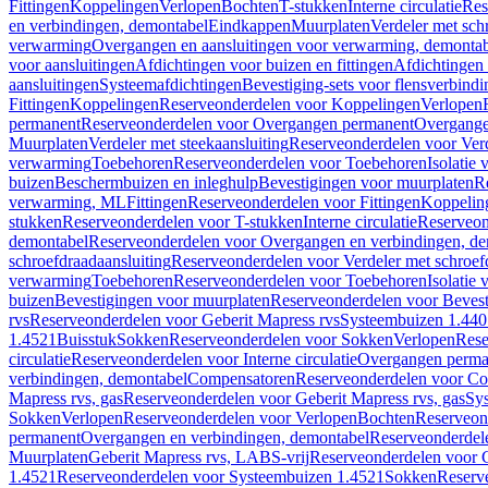
Fittingen
Koppelingen
Verlopen
Bochten
T-stukken
Interne circulatie
Res
en verbindingen, demontabel
Eindkappen
Muurplaten
Verdeler met sch
verwarming
Overgangen en aansluitingen voor verwarming, demonta
voor aansluitingen
Afdichtingen voor buizen en fittingen
Afdichtingen 
aansluitingen
Systeemafdichtingen
Bevestiging-sets voor flensverbind
Fittingen
Koppelingen
Reserveonderdelen voor Koppelingen
Verlopen
permanent
Reserveonderdelen voor Overgangen permanent
Overgange
Muurplaten
Verdeler met steekaansluiting
Reserveonderdelen voor Verd
verwarming
Toebehoren
Reserveonderdelen voor Toebehoren
Isolatie 
buizen
Beschermbuizen en inleghulp
Bevestigingen voor muurplaten
R
verwarming, ML
Fittingen
Reserveonderdelen voor Fittingen
Koppelin
stukken
Reserveonderdelen voor T-stukken
Interne circulatie
Reserveond
demontabel
Reserveonderdelen voor Overgangen en verbindingen, d
schroefdraadaansluiting
Reserveonderdelen voor Verdeler met schroef
verwarming
Toebehoren
Reserveonderdelen voor Toebehoren
Isolatie 
buizen
Bevestigingen voor muurplaten
Reserveonderdelen voor Bevest
rvs
Reserveonderdelen voor Geberit Mapress rvs
Systeembuizen 1.440
1.4521
Buisstuk
Sokken
Reserveonderdelen voor Sokken
Verlopen
Rese
circulatie
Reserveonderdelen voor Interne circulatie
Overgangen perma
verbindingen, demontabel
Compensatoren
Reserveonderdelen voor C
Mapress rvs, gas
Reserveonderdelen voor Geberit Mapress rvs, gas
Sy
Sokken
Verlopen
Reserveonderdelen voor Verlopen
Bochten
Reserveon
permanent
Overgangen en verbindingen, demontabel
Reserveonderdel
Muurplaten
Geberit Mapress rvs, LABS-vrij
Reserveonderdelen voor G
1.4521
Reserveonderdelen voor Systeembuizen 1.4521
Sokken
Reserv