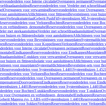
erveonderdelen voor Interne circulatie
Overgangen permanent
Overgang
roefdraadaansluiting
Reserveonderdelen voor Verdeler met schroefdraad
bel
Overgangen voor verwarming
Reserveonderdelen voor Overgangen 
voor aansluitingen
Afdichtingen voor fittingen
Bevestigingen voor buiz
ingen
Verbruiksmateriaal
Geberit PushFit
Systeembuizen ML
Systeembui
Reserveonderdelen voor Verlopen
Bochten
Reserveonderdelen voor Boc
n en verbindingen, demontabel
Reserveonderdelen voor Overgangen en
eler met steekaansluiting
Verdeler met schroefdraadaansluiting
Overgan
voor buizen en fittingen
Isolatie voor aansluitingen
Afdichtingen voor bui
eserveonderdelen voor Bevestigingen voor muurplaten
Systeemafdichti
gen
Reserveonderdelen voor Koppelingen
Verlopen
Reserveonderdelen 
erdelen voor Interne circulatie
Overgangen permanent
Reserveonderde
emontabel
Eindkappen
Reserveonderdelen voor Eindkappen
Muurplaten
R
draadaansluiting
T-stukken voor verwarming
Overgangen voor verwarm
voor buizen en fittingen
Isolatie voor aansluitingen
Afdichtingen voor bui
igingen voor muurplaten
Systeemafdichtingen
Bevestiging-sets voor fl
1
Reserveonderdelen voor Systeembuizen 1.4401
Systeembuizen 1.452
rveonderdelen voor Verlopen
Bochten
Reserveonderdelen voor Bochte
nent
Reserveonderdelen voor Overgangen permanent
Overgangen en ve
ompensatoren
Doorvoeringen
Eindkappen
Reserveonderdelen voor Eind
steembuizen 1.4401
Reserveonderdelen voor Systeembuizen 1.4401
Bui
derdelen voor Bochten
T-stukken
Reserveonderdelen voor T-stukken
Ov
en voor Overgangen en verbindingen, demontabel
Eindkappen
Reserveo
eberit Mapress rvs, LABS-vrij
Systeembuizen 1.4401
Reserveonderdel
eonderdelen voor Sokken
Verlopen
Reserveonderdelen voor Verlopen
Bo