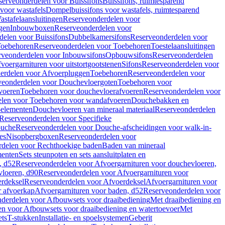
serveonderdelen voor Buissifons
Buissifons, ruimtesparend
voor wastafels
Dompelbuissifons voor wastafels, ruimtesparend
astafelaansluitingen
Reserveonderdelen voor
gen
Inbouwboxen
Reserveonderdelen voor
delen voor Buissifons
Dubbelkamersifons
Reserveonderdelen voor
oebehoren
Reserveonderdelen voor Toebehoren
Toestelaansluitingen
rveonderdelen voor Inbouwsifons
Opbouwsifons
Reserveonderdelen
oergarnituren voor uitstortgootstenen
Sifons
Reserveonderdelen voor
erdelen voor Afvoerpluggen
Toebehoren
Reserveonderdelen voor
veonderdelen voor Douchevloergoten
Toebehoren voor
voeren
Toebehoren voor douchevloerafvoeren
Reserveonderdelen voor
len voor Toebehoren voor wandafvoeren
Douchebakken en
-elementen
Douchevloeren van mineraal materiaal
Reserveonderdelen
Reserveonderdelen voor Specifieke
ouche
Reserveonderdelen voor Douche-afscheidingen voor walk-in-
es
Nisopbergboxen
Reserveonderdelen voor
delen voor Rechthoekige baden
Baden van mineraal
ementen
Sets steunpoten en sets aansluitplaten en
, d52
Reserveonderdelen voor Afvoergarnituren voor douchevloeren,
vloeren, d90
Reserveonderdelen voor Afvoergarnituren voor
rdeksel
Reserveonderdelen voor Afvoerdeksel
Afvoergarnituren voor
 afvoerkap
Afvoergarnituren voor baden, d52
Reserveonderdelen voor
derdelen voor Afbouwsets voor draaibediening
Met draaibediening en
n voor Afbouwsets voor draaibediening en watertoevoer
Met
ets
T-stukken
Installatie- en spoelsystemen
Geberit