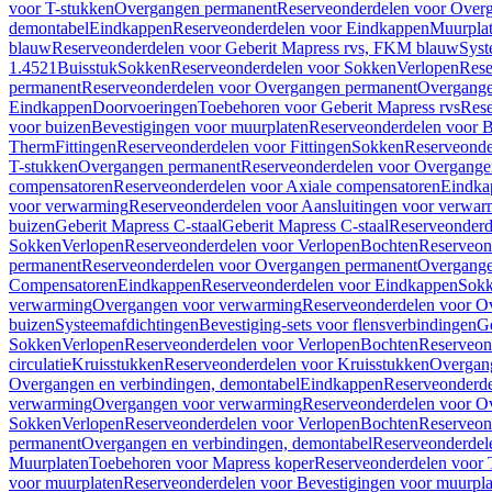
voor T-stukken
Overgangen permanent
Reserveonderdelen voor Over
demontabel
Eindkappen
Reserveonderdelen voor Eindkappen
Muurpla
blauw
Reserveonderdelen voor Geberit Mapress rvs, FKM blauw
Syst
1.4521
Buisstuk
Sokken
Reserveonderdelen voor Sokken
Verlopen
Rese
permanent
Reserveonderdelen voor Overgangen permanent
Overgange
Eindkappen
Doorvoeringen
Toebehoren voor Geberit Mapress rvs
Rese
voor buizen
Bevestigingen voor muurplaten
Reserveonderdelen voor B
Therm
Fittingen
Reserveonderdelen voor Fittingen
Sokken
Reserveonde
T-stukken
Overgangen permanent
Reserveonderdelen voor Overgange
compensatoren
Reserveonderdelen voor Axiale compensatoren
Eindka
voor verwarming
Reserveonderdelen voor Aansluitingen voor verwar
buizen
Geberit Mapress C-staal
Geberit Mapress C-staal
Reserveonderd
Sokken
Verlopen
Reserveonderdelen voor Verlopen
Bochten
Reserveon
permanent
Reserveonderdelen voor Overgangen permanent
Overgange
Compensatoren
Eindkappen
Reserveonderdelen voor Eindkappen
Sokk
verwarming
Overgangen voor verwarming
Reserveonderdelen voor O
buizen
Systeemafdichtingen
Bevestiging-sets voor flensverbindingen
Ge
Sokken
Verlopen
Reserveonderdelen voor Verlopen
Bochten
Reserveon
circulatie
Kruisstukken
Reserveonderdelen voor Kruisstukken
Overgan
Overgangen en verbindingen, demontabel
Eindkappen
Reserveonderd
verwarming
Overgangen voor verwarming
Reserveonderdelen voor O
Sokken
Verlopen
Reserveonderdelen voor Verlopen
Bochten
Reserveon
permanent
Overgangen en verbindingen, demontabel
Reserveonderdel
Muurplaten
Toebehoren voor Mapress koper
Reserveonderdelen voor 
voor muurplaten
Reserveonderdelen voor Bevestigingen voor muurpla