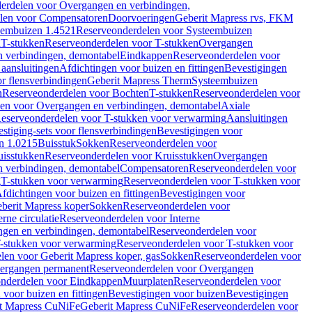
erdelen voor Overgangen en verbindingen,
len voor Compensatoren
Doorvoeringen
Geberit Mapress rvs, FKM
eembuizen 1.4521
Reserveonderdelen voor Systeembuizen
n
T-stukken
Reserveonderdelen voor T-stukken
Overgangen
 verbindingen, demontabel
Eindkappen
Reserveonderdelen voor
 aansluitingen
Afdichtingen voor buizen en fittingen
Bevestigingen
or flensverbindingen
Geberit Mapress Therm
Systeembuizen
n
Reserveonderdelen voor Bochten
T-stukken
Reserveonderdelen voor
en voor Overgangen en verbindingen, demontabel
Axiale
eserveonderdelen voor T-stukken voor verwarming
Aansluitingen
stiging-sets voor flensverbindingen
Bevestigingen voor
n 1.0215
Buisstuk
Sokken
Reserveonderdelen voor
uisstukken
Reserveonderdelen voor Kruisstukken
Overgangen
 verbindingen, demontabel
Compensatoren
Reserveonderdelen voor
g
T-stukken voor verwarming
Reserveonderdelen voor T-stukken voor
fdichtingen voor buizen en fittingen
Bevestigingen voor
berit Mapress koper
Sokken
Reserveonderdelen voor
erne circulatie
Reserveonderdelen voor Interne
gen en verbindingen, demontabel
Reserveonderdelen voor
-stukken voor verwarming
Reserveonderdelen voor T-stukken voor
len voor Geberit Mapress koper, gas
Sokken
Reserveonderdelen voor
ergangen permanent
Reserveonderdelen voor Overgangen
nderdelen voor Eindkappen
Muurplaten
Reserveonderdelen voor
 voor buizen en fittingen
Bevestigingen voor buizen
Bevestigingen
t Mapress CuNiFe
Geberit Mapress CuNiFe
Reserveonderdelen voor