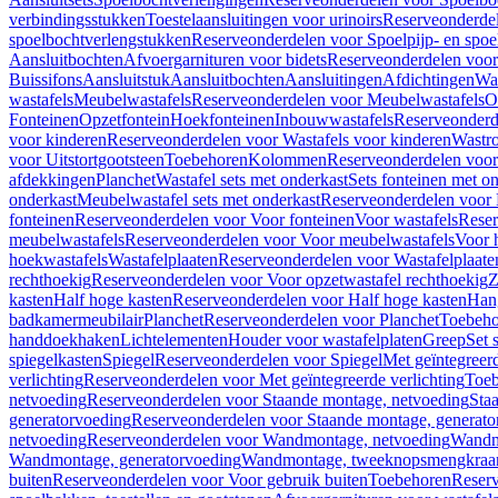
verbindingsstukken
Toestelaansluitingen voor urinoirs
Reserveonderdel
spoelbochtverlengstukken
Reserveonderdelen voor Spoelpijp- en spoe
Aansluitbochten
Afvoergarnituren voor bidets
Reserveonderdelen voor 
Buissifons
Aansluitstuk
Aansluitbochten
Aansluitingen
Afdichtingen
Was
wastafels
Meubelwastafels
Reserveonderdelen voor Meubelwastafels
O
Fonteinen
Opzetfontein
Hoekfonteinen
Inbouwwastafels
Reserveonderd
voor kinderen
Reserveonderdelen voor Wastafels voor kinderen
Wastr
voor Uitstortgootsteen
Toebehoren
Kolommen
Reserveonderdelen vo
afdekkingen
Planchet
Wastafel sets met onderkast
Sets fonteinen met o
onderkast
Meubelwastafel sets met onderkast
Reserveonderdelen voor 
fonteinen
Reserveonderdelen voor Voor fonteinen
Voor wastafels
Reser
meubelwastafels
Reserveonderdelen voor Voor meubelwastafels
Voor 
hoekwastafels
Wastafelplaaten
Reserveonderdelen voor Wastafelplaate
rechthoekig
Reserveonderdelen voor Voor opzetwastafel rechthoekig
Z
kasten
Half hoge kasten
Reserveonderdelen voor Half hoge kasten
Han
badkamermeubilair
Planchet
Reserveonderdelen voor Planchet
Toebeho
handdoekhaken
Lichtelementen
Houder voor wastafelplaten
Greep
Set 
spiegelkasten
Spiegel
Reserveonderdelen voor Spiegel
Met geïntegreerd
verlichting
Reserveonderdelen voor Met geïntegreerde verlichting
Toeb
netvoeding
Reserveonderdelen voor Staande montage, netvoeding
Sta
generatorvoeding
Reserveonderdelen voor Staande montage, generato
netvoeding
Reserveonderdelen voor Wandmontage, netvoeding
Wandmo
Wandmontage, generatorvoeding
Wandmontage, tweeknopsmengkraa
buiten
Reserveonderdelen voor Voor gebruik buiten
Toebehoren
Reser