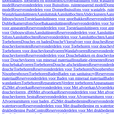
spoelbakken, toestellen en gootstenen
Afvoergarnituren voor wastafel
model
Reserveonderdelen voor Buissifons, ruimtesparend model
Dompe
model
Reserveonderdelen voor Dompelbuissifons voor wastafels, rui
Wastafelaansluitingen
Aansluitstuk
Aansluitbochten
Abdeckungen
Aans
Inbouwboxen
Toestelaansluitingen voor spoelbakken
Reserveonderdele
Dubbelkamersifons
Spoelbakaansluitingen
Reserveonderdelen voor Sp
voor apparaten
Reserveonderdelen voor Toestelaansluitingen voor app
voor Opbouwsifons
Aansluitingen
Reserveonderdelen voor Aansluitin
Sifons
Aansluitbochten
Reserveonderdelen voor Aansluitbochten
Aansl
Toebehoren
Douches en baden
Douche
Vloerafvoer voor douches
Rese
douchevloergoten
Reserveonderdelen voor Toebehoren voor douchev
Toebehoren voor douchevloerafvoeren
Wandafvoeren
Reserveonderde
douchevloeren
Reserveonderdelen voor Douchebakken en douchevlo
voor Douchevloeren van mineraal materiaal
Installatie-elementen
Reser
douchebakafvoeren
Toebehoren
Douche-afscheidingen
Reserveonderde
douche
Toebehoren
Reserveonderdelen voor Toebehoren
Nisopbergbo
Nisopbergboxen
Toebehoren
Baden
Baden van sanitairacryl
Reserveond
materiaal
Reserveonderdelen voor Baden van mineraal materiaal
Baden
wandankers
Toebehoren
Reparatiesets
Verdere toebehoren
Apparaataans
d52
Met afvoerkap
Reserveonderdelen voor Met afvoerkap
Afvoerdeks
douchevloeren, d90
Met afvoerkap
Reserveonderdelen voor Met afvoe
douchevloeren Sestra
Reserveonderdelen voor Afvoergarnituren voor 
Afvoergarnituren voor baden, d52
Met draaibediening
Reserveonderde
watertoevoer
Reserveonderdelen voor Met draaibediening en watertoe
drukbediening PushControl
Reserveonderdelen voor Met drukbedieni