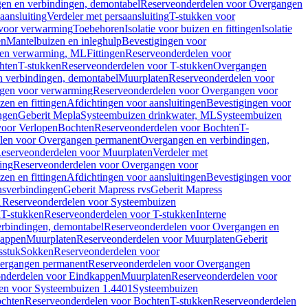
en en verbindingen, demontabel
Reserveonderdelen voor Overgangen
aansluiting
Verdeler met persaansluiting
T-stukken voor
voor verwarming
Toebehoren
Isolatie voor buizen en fittingen
Isolatie
en
Mantelbuizen en inleghulp
Bevestigingen voor
zen verwarming, ML
Fittingen
Reserveonderdelen voor
hten
T-stukken
Reserveonderdelen voor T-stukken
Overgangen
 verbindingen, demontabel
Muurplaten
Reserveonderdelen voor
gen voor verwarming
Reserveonderdelen voor Overgangen voor
zen en fittingen
Afdichtingen voor aansluitingen
Bevestigingen voor
ngen
Geberit Mepla
Systeembuizen drinkwater, ML
Systeembuizen
voor Verlopen
Bochten
Reserveonderdelen voor Bochten
T-
len voor Overgangen permanent
Overgangen en verbindingen,
eserveonderdelen voor Muurplaten
Verdeler met
ing
Reserveonderdelen voor Overgangen voor
zen en fittingen
Afdichtingen voor aansluitingen
Bevestigingen voor
ensverbindingen
Geberit Mapress rvs
Geberit Mapress
1
Reserveonderdelen voor Systeembuizen
n
T-stukken
Reserveonderdelen voor T-stukken
Interne
rbindingen, demontabel
Reserveonderdelen voor Overgangen en
kappen
Muurplaten
Reserveonderdelen voor Muurplaten
Geberit
sstuk
Sokken
Reserveonderdelen voor
ergangen permanent
Reserveonderdelen voor Overgangen
nderdelen voor Eindkappen
Muurplaten
Reserveonderdelen voor
en voor Systeembuizen 1.4401
Systeembuizen
chten
Reserveonderdelen voor Bochten
T-stukken
Reserveonderdelen