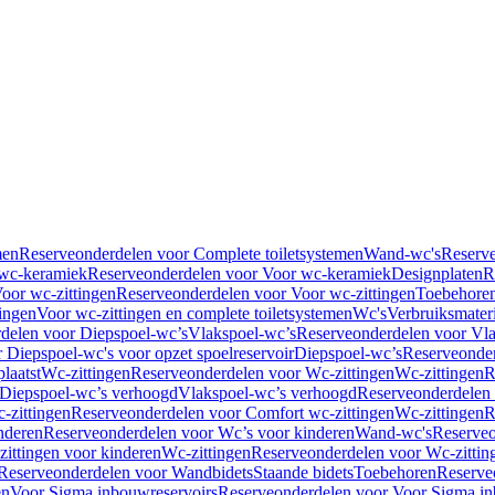
men
Reserveonderdelen voor Complete toiletsystemen
Wand-wc's
Reserv
wc-keramiek
Reserveonderdelen voor Voor wc-keramiek
Designplaten
R
oor wc-zittingen
Reserveonderdelen voor Voor wc-zittingen
Toebehore
ingen
Voor wc-zittingen en complete toiletsystemen
Wc's
Verbruiksmater
delen voor Diepspoel-wc’s
Vlakspoel-wc’s
Reserveonderdelen voor Vla
 Diepspoel-wc's voor opzet spoelreservoir
Diepspoel-wc’s
Reserveonder
laatst
Wc-zittingen
Reserveonderdelen voor Wc-zittingen
Wc-zittingen
R
 Diepspoel-wc’s verhoogd
Vlakspoel-wc’s verhoogd
Reserveonderdelen
-zittingen
Reserveonderdelen voor Comfort wc-zittingen
Wc-zittingen
R
nderen
Reserveonderdelen voor Wc’s voor kinderen
Wand-wc's
Reserveo
ittingen voor kinderen
Wc-zittingen
Reserveonderdelen voor Wc-zittin
Reserveonderdelen voor Wandbidets
Staande bidets
Toebehoren
Reserve
en
Voor Sigma inbouwreservoirs
Reserveonderdelen voor Voor Sigma in