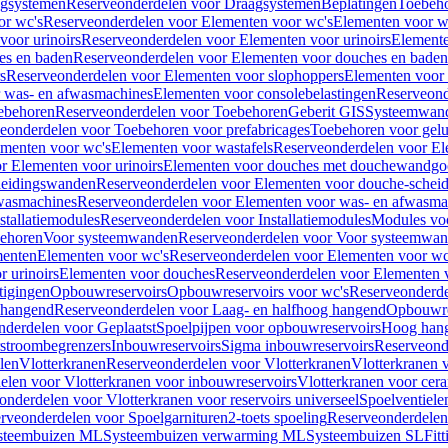
gsystemen
Reserveonderdelen voor Draagsystemen
Beplatingen
Toebeh
or wc's
Reserveonderdelen voor Elementen voor wc's
Elementen voor wa
voor urinoirs
Reserveonderdelen voor Elementen voor urinoirs
Element
es en baden
Reserveonderdelen voor Elementen voor douches en baden
s
Reserveonderdelen voor Elementen voor slophoppers
Elementen voor
 was- en afwasmachines
Elementen voor consolebelastingen
Reserveond
ebehoren
Reserveonderdelen voor Toebehoren
Geberit GIS
Systeemwan
eonderdelen voor Toebehoren voor prefabricages
Toebehoren voor gelui
ementen voor wc's
Elementen voor wastafels
Reserveonderdelen voor El
r Elementen voor urinoirs
Elementen voor douches met douchewandgo
heidingswanden
Reserveonderdelen voor Elementen voor douche-schei
wasmachines
Reserveonderdelen voor Elementen voor was- en afwasma
stallatiemodules
Reserveonderdelen voor Installatiemodules
Modules vo
behoren
Voor systeemwanden
Reserveonderdelen voor Voor systeemwa
menten
Elementen voor wc's
Reserveonderdelen voor Elementen voor wc
 urinoirs
Elementen voor douches
Reserveonderdelen voor Elementen 
tigingen
Opbouwreservoirs
Opbouwreservoirs voor wc's
Reserveonderde
 hangend
Reserveonderdelen voor Laag- en halfhoog hangend
Opbouwres
nderdelen voor Geplaatst
Spoelpijpen voor opbouwreservoirs
Hoog han
rstroombegrenzers
Inbouwreservoirs
Sigma inbouwreservoirs
Reserveond
len
Vlotterkranen
Reserveonderdelen voor Vlotterkranen
Vlotterkranen 
elen voor Vlotterkranen voor inbouwreservoirs
Vlotterkranen voor cera
onderdelen voor Vlotterkranen voor reservoirs universeel
Spoelventiele
rveonderdelen voor Spoelgarnituren
2-toets spoeling
Reserveonderdelen 
steembuizen ML
Systeembuizen verwarming ML
Systeembuizen SL
Fit