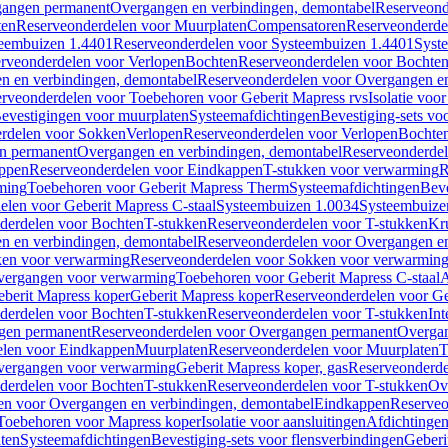
gangen permanent
Overgangen en verbindingen, demontabel
Reserveond
ten
Reserveonderdelen voor Muurplaten
Compensatoren
Reserveonderde
eembuizen 1.4401
Reserveonderdelen voor Systeembuizen 1.4401
Syst
rveonderdelen voor Verlopen
Bochten
Reserveonderdelen voor Bochte
n en verbindingen, demontabel
Reserveonderdelen voor Overgangen en
rveonderdelen voor Toebehoren voor Geberit Mapress rvs
Isolatie voor
evestigingen voor muurplaten
Systeemafdichtingen
Bevestiging-sets vo
rdelen voor Sokken
Verlopen
Reserveonderdelen voor Verlopen
Bochte
n permanent
Overgangen en verbindingen, demontabel
Reserveonderdel
ppen
Reserveonderdelen voor Eindkappen
T-stukken voor verwarming
R
ming
Toebehoren voor Geberit Mapress Therm
Systeemafdichtingen
Beve
elen voor Geberit Mapress C-staal
Systeembuizen 1.0034
Systeembuize
derdelen voor Bochten
T-stukken
Reserveonderdelen voor T-stukken
Kr
n en verbindingen, demontabel
Reserveonderdelen voor Overgangen en
en voor verwarming
Reserveonderdelen voor Sokken voor verwarmin
vergangen voor verwarming
Toebehoren voor Geberit Mapress C-staal
A
berit Mapress koper
Geberit Mapress koper
Reserveonderdelen voor Ge
derdelen voor Bochten
T-stukken
Reserveonderdelen voor T-stukken
Int
gen permanent
Reserveonderdelen voor Overgangen permanent
Overgan
elen voor Eindkappen
Muurplaten
Reserveonderdelen voor Muurplaten
T
vergangen voor verwarming
Geberit Mapress koper, gas
Reserveonderde
derdelen voor Bochten
T-stukken
Reserveonderdelen voor T-stukken
Ov
en voor Overgangen en verbindingen, demontabel
Eindkappen
Reserveo
Toebehoren voor Mapress koper
Isolatie voor aansluitingen
Afdichtingen
ten
Systeemafdichtingen
Bevestiging-sets voor flensverbindingen
Geberi