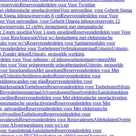
reservoirs
Reserveonderdelen voor Voor Twinline
 elektronische spoelactivering
Voor netvoeding, voor Geberit Sigma
it Sigma inbouwreservoirs 8 cm
Reserveonderdelen voor Voor
or Voor netvoeding, voor Geberit Omega inbouwreservoirs 12
ouwreservoirs 12 cm
Wc-besturingen met pneumatische
 2-toets spoeling
Voor 1-toets spoeling
Reserveonderdelen voor Voor
n voor Ruwbouwsets
Voor wc-besturingen met elektronische
ules voor wc's
Reserveonderdelen voor Sanitairmodules voor
rveonderdelen voor Toebehoren
Verbruiksmateriaal
Urinoirs
Urinoirs,
r Zonder deksel
Urinoirs, gespoelde werking,
delen voor Voor opbouw- of inbouwurinoirstuursysteem
Met
en voor Voor geïntegreerde urinoirbesturing
Urinoirs, gespoelde
voor Spoelrandloos
Met spoelrand
Reserveonderdelen voor Met
sel
Urinoirscheidingswanden
Reserveonderdelen voor
heidingswanden van glas
Reserveonderdelen voor
tairkeramiek
Toebehoren
Reserveonderdelen voor Toebehoren
Sifons
Bevestigingsmateriaal
Afvoerpluggen
Spoelverdeler
Aansluitstukken
tvoeding
Reserveonderdelen voor Met elektronische spoelactivering,
neumatische spoelactivering
Reserveonderdelen voor Met
ng, netvoeding
Reserveonderdelen voor Met elektronische
erijvoeding
Toebehoren
Reserveonderdelen voor
ovatiesets
Reserveonderdelen voor Renovatiesets
Afdekplaten
Overig
voor Afvoergarnituren voor wc's en
oor Aansluitstuk
Aansluitsets
Reserveonderdelen voor
uitingen van PVC
Manchetten en afdekkappen
Overgang- en