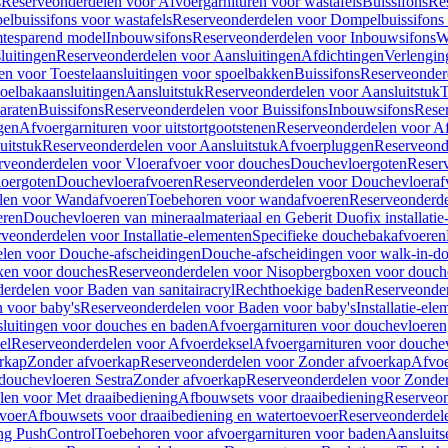
s
Reserveonderdelen voor Afvoergarnituren voor wastafels
Buissifons
Re
lbuissifons voor wastafels
Reserveonderdelen voor Dompelbuissifons 
mtesparend model
Inbouwsifons
Reserveonderdelen voor Inbouwsifons
W
luitingen
Reserveonderdelen voor Aansluitingen
Afdichtingen
Verlengin
n voor Toestelaansluitingen voor spoelbakken
Buissifons
Reserveonder
oelbakaansluitingen
Aansluitstuk
Reserveonderdelen voor Aansluitstuk
T
araten
Buissifons
Reserveonderdelen voor Buissifons
Inbouwsifons
Rese
gen
Afvoergarnituren voor uitstortgootstenen
Reserveonderdelen voor Afv
uitstuk
Reserveonderdelen voor Aansluitstuk
Afvoerpluggen
Reserveond
rveonderdelen voor Vloerafvoer voor douches
Douchevloergoten
Reser
loergoten
Douchevloerafvoeren
Reserveonderdelen voor Douchevloeraf
len voor Wandafvoeren
Toebehoren voor wandafvoeren
Reserveonderde
eren
Douchevloeren van mineraalmateriaal en Geberit Duofix installatie
veonderdelen voor Installatie-elementen
Specifieke douchebakafvoeren
len voor Douche-afscheidingen
Douche-afscheidingen voor walk-in-d
xen voor douches
Reserveonderdelen voor Nisopbergboxen voor douch
erdelen voor Baden van sanitairacryl
Rechthoekige baden
Reserveonder
 voor baby's
Reserveonderdelen voor Baden voor baby's
Installatie-el
luitingen voor douches en baden
Afvoergarnituren voor douchevloeren
el
Reserveonderdelen voor Afvoerdeksel
Afvoergarnituren voor douche
rkap
Zonder afvoerkap
Reserveonderdelen voor Zonder afvoerkap
Afvoe
douchevloeren Sestra
Zonder afvoerkap
Reserveonderdelen voor Zonder
len voor Met draaibediening
Afbouwsets voor draaibediening
Reserveon
voer
Afbouwsets voor draaibediening en watertoevoer
Reserveonderdele
ng PushControl
Toebehoren voor afvoergarnituren voor baden
Aansluits