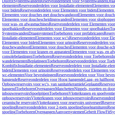
Duofix
Systeemwanden
Reserveonderdelen voor Systeemwanden
Draa
elementen
Reserveonderdelen voor Installatie-elementen
Elementen vo
voor bidets
Reserveonderdelen voor Elementen voor bidets
Elementen 
Elementen voor douches met douchewandgoot
Elementen voor douch
Elementen voor douchescheidingswanden
Elementen voor slophopper
voor was- en afwasmachines
Reserveonderdelen voor Elementen voor
spoelbakken
Reserveonderdelen voor Elementen voor spoelbakken
To
Systeemwanden
Draagsystemen
Toebehoren voor prefabricages
Reserv
Installatie-elementen
Elementen voor wc's
Reserveonderdelen voor El
Elementen voor bidets
Elementen voor urinoirs
Reserveonderdelen voo
douchewandgoot
Elementen voor douches
Elementen voor douche-sc
voor Elementen voor kranen en apparaten
Elementen voor was- en af
consolebelastingen
Toebehoren
Reserveonderdelen voor Toebehoren
In
wandelementen
Beplatingen
Toebehoren
Reserveonderdelen voor Toe
Kombifix
Installatie-elementen
Reserveonderdelen voor Installatie-ele
bidets
Elementen voor urinoirs
Reserveonderdelen voor Elementen voor
wc-elementen
Voor bevestigingen
Reserveonderdelen voor Voor beves
hangende
Reserveonderdelen voor Hoog hangende
Laag- en halfhoog
Opbouwreservoirs voor wc's, van sanitairkeramiek
Geplaatst
Reserveo
hangend
Toebehoren
Overgangen
Manchetten
Nippels, rozetten en doo
inbouwreservoirs
Spoelpijpen
Toebehoren
Vlotterkranen en spoelventie
opbouwreservoirs
Vlotterkranen voor inbouwreservoirs
Reserveonderd
ceramische reservoirs
Vlotterkranen voor reservoirs universeel
Reserve
spoeling
Reserveonderdelen voor 2-toets spoeling
Spoelgarnituren
Rese
spoeling
Toebehoren
Overgangen
Aanvoersystemen
Geberit FlowFit
Sy