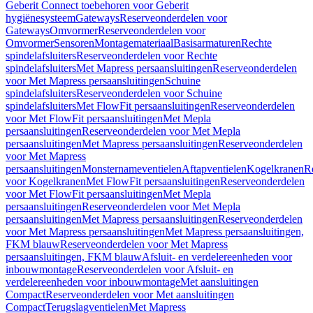
Geberit Connect toebehoren voor Geberit
hygiënesysteem
Gateways
Reserveonderdelen voor
Gateways
Omvormer
Reserveonderdelen voor
Omvormer
Sensoren
Montagemateriaal
Basisarmaturen
Rechte
spindelafsluiters
Reserveonderdelen voor Rechte
spindelafsluiters
Met Mapress persaansluitingen
Reserveonderdelen
voor Met Mapress persaansluitingen
Schuine
spindelafsluiters
Reserveonderdelen voor Schuine
spindelafsluiters
Met FlowFit persaansluitingen
Reserveonderdelen
voor Met FlowFit persaansluitingen
Met Mepla
persaansluitingen
Reserveonderdelen voor Met Mepla
persaansluitingen
Met Mapress persaansluitingen
Reserveonderdelen
voor Met Mapress
persaansluitingen
Monsternameventielen
Aftapventielen
Kogelkranen
R
voor Kogelkranen
Met FlowFit persaansluitingen
Reserveonderdelen
voor Met FlowFit persaansluitingen
Met Mepla
persaansluitingen
Reserveonderdelen voor Met Mepla
persaansluitingen
Met Mapress persaansluitingen
Reserveonderdelen
voor Met Mapress persaansluitingen
Met Mapress persaansluitingen,
FKM blauw
Reserveonderdelen voor Met Mapress
persaansluitingen, FKM blauw
Afsluit- en verdelereenheden voor
inbouwmontage
Reserveonderdelen voor Afsluit- en
verdelereenheden voor inbouwmontage
Met aansluitingen
Compact
Reserveonderdelen voor Met aansluitingen
Compact
Terugslagventielen
Met Mapress