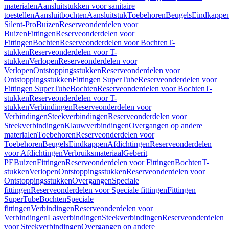
materialen
Aansluitstukken voor sanitaire
toestellen
Aansluitbochten
Aansluitstuk
Toebehoren
Beugels
Eindkappe
Silent-Pro
Buizen
Reserveonderdelen voor
Buizen
Fittingen
Reserveonderdelen voor
Fittingen
Bochten
Reserveonderdelen voor Bochten
T-
stukken
Reserveonderdelen voor T-
stukken
Verlopen
Reserveonderdelen voor
Verlopen
Ontstoppingsstukken
Reserveonderdelen voor
Ontstoppingsstukken
Fittingen SuperTube
Reserveonderdelen voor
Fittingen SuperTube
Bochten
Reserveonderdelen voor Bochten
T-
stukken
Reserveonderdelen voor T-
stukken
Verbindingen
Reserveonderdelen voor
Verbindingen
Steekverbindingen
Reserveonderdelen voor
Steekverbindingen
Klauwverbindingen
Overgangen op andere
materialen
Toebehoren
Reserveonderdelen voor
Toebehoren
Beugels
Eindkappen
Afdichtingen
Reserveonderdelen
voor Afdichtingen
Verbruiksmateriaal
Geberit
PE
Buizen
Fittingen
Reserveonderdelen voor Fittingen
Bochten
T-
stukken
Verlopen
Ontstoppingsstukken
Reserveonderdelen voor
Ontstoppingsstukken
Overgangen
Speciale
fittingen
Reserveonderdelen voor Speciale fittingen
Fittingen
SuperTube
Bochten
Speciale
fittingen
Verbindingen
Reserveonderdelen voor
Verbindingen
Lasverbindingen
Steekverbindingen
Reserveonderdelen
voor Steekverbindingen
Overgangen op andere