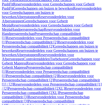
PushFit
Reserveonderdelen voor Gereedschappen voor Geberit
PushFit
Gereedschappen om buizen te bewerken
Reserveonderdelen
voor Gereedschappen om buizen te
bewerken
Afpersstoppen
Reserveonderdelen voor
Afpersstoppen
Gereedschappen voor Geberit
Mepla
Reserveonderdelen voor Gereedschappen voor Geberit
Mepla
Handpersgereedschap
Reserveonderdelen voor
Handpersgereedschap
Persgereedschap compatibiliteit
[1]
Reserveonderdelen voor Persgereedschap compatibiliteit
[1]
Persgereedschap compatibiliteit [2]
Reserveonderdelen voor
Persgereedschap compatibiliteit [2]
Gereedschappen om buizen te
bewerken
Reserveonderdelen voor Gereedschappen om buizen te
bewerken
Afpersstoppen
Reserveonderdelen voor
Afpersstoppen
Controlemiddelen
Toebehoren
Gereedschappen voor
Geberit Mapress
Reserveonderdelen voor Gereedschappen voor
Geberit Mapress
Persgereedschap compatibiliteit
[1]
Reserveonderdelen voor Persgereedschap compatibiliteit
[1]
Persgereedschap compatibiliteit [2]
Reserveonderdelen voor
Persgereedschap compatibiliteit [2]
Persgereedschap compatibiliteit
[1] / [2]
Reserveonderdelen voor Persgereedschap compatibiliteit [1]
/ [2]
Persgereedschap compatibiliteit [2XL]
Reserveonderdelen voor
Persgereedschap compatibiliteit [2XL]
Persgereedschap
compatibiliteit [3]
Reserveonderdelen voor Persgereedschap
compatibiliteit [3]
Persgereedschap compatibiliteit