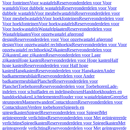
Voor fonteinen
Voor wastafels
Reserveonderdelen voor Voor
wastafels
Voor dubbele wastafels
Reserveonderdelen voor Voor
dubbele wastafels
Voor meubelwastafels
Reserveonderdelen voor
Voor meubelwastafels
Voor hoekfonteinen
Reserveonderdelen voor
Voor hoekfonteinen
Voor hoekwastafels
Reserveonderdelen voor
Voor hoekwastafels
Wastafelplaaten
Reserveonderdelen voor
Wastafelplaaten
Voor opzetwastafel afgerond
design
Reserveonderdelen voor Voor opzetwastafel afgerond
design
Voor opzetwastafel rechthoekig
Reserveonderdelen voor Voor
opzetwastafel rechthoekig
Zijkasten
Reserveonderdelen voor
Zijkasten
Lage zijkasten
Reserveonderdelen voor Lage
zijkasten
Hoge kasten
Reserveonderdelen voor Hoge kasten
Half
hoge kasten
Reserveonderdelen voor Half hoge
kasten
Hangkasten
Reserveonderdelen voor Hangkasten
Ander
badkamermeubilair
Reserveonderdelen voor Ander
badkamermeubilair
Planchet
Reserveonderdelen voor
Planchet
Toebehoren
Reserveonderdelen voor Toebehoren
Lade-
indelers voor schuifladen en indelingsboxen
Handdoekhouders en
handdoekhaken
Lichtelementen
Houder voor wastafelplaten
Greep
Set
steunpoten
Magneetwanden
Contactdozen
Reserveonderdelen voor
Contactdozen
Verdere toebehoren
Spiegels en
spiegelkasten
Spiegel
Reserveonderdelen voor Spiegel
Met
geïntegreerde verlichting
Reserveonderdelen voor Met geïntegreerde
verlichting
Spiegelkasten
Reserveonderdelen voor Spiegelkasten
Met
geïntegreerde verlichting
Reserveonderdelen voor Met geïntegreerde