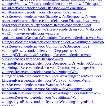
zittingen
Wand-wc's
Reserveonderdelen voor Wand-wc's
Diepspoel-
wc’s
Reserveonderdelen voor Diepspoel-wc’s
Vlakspoel-
wc’s
Reserveonderdelen voor Vlakspoel-wc’s
Staande
wc's
Reserveonderdelen voor Staande wc's
Diepspoel-wc's voor
opzet spoelreservoir
Reserveonderdelen voor Diepspoel-wc's voor
opzet spoelreservoir
Diepspoel-wc’s
Reserveonderdelen voor
Diepspoel-wc’s
Vlakspoel-wc’s
Reserveonderdelen voor Vlakspoel-
wc’s
Opbouwreservoirs voor wc's, van
sanitairkeramiek
Geplaatst
Wc-zittingen
Reserveonderdelen voor Wc-
zittingen
Wc-zittingen
Reserveonderdelen voor Wc-zittingen
Comfort-
wc's
Reserveonderdelen voor Comfort-wc's
Diepspoel-wc’s
verhoogd
Reserveonderdelen voor Diepspoel-wc’s
verhoogd
Vlakspoel-wc’s verhoogd
Reserveonderdelen voor
Vlakspoel-wc’s verhoogd
Diepspoel-wc's
verlengd
Reserveonderdelen voor Diepspoel-wc's verlengd
Comfort
wc-zittingen
Reserveonderdelen voor Comfort wc-zittingen
Wc-
zittingen
Reserveonderdelen voor Wc-zittingen
Wc-
zittingsringen
Reserveonderdelen voor Wc-zittingsringen
Wc’s voor
kinderen
Reserveonderdelen voor Wc’s voor kinderen
Wand-
wc's
Reserveonderdelen voor Wand-wc's
Staande
wc's
Reserveonderdelen voor Staande wc's
Wc-zittingen voor
kinderen
Reserveonderdelen voor Wc-zittingen voor kinderen
Wc-
zittingen
Reserveonderdelen voor Wc-zittingen
Wc-
zittingsringen
Reserveonderdelen voor Wc-zittingsringen
Hurk-
wc's
Met