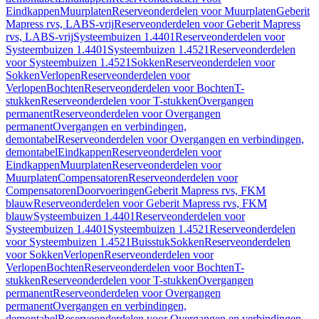
Eindkappen
Muurplaten
Reserveonderdelen voor Muurplaten
Geberit
Mapress rvs, LABS-vrij
Reserveonderdelen voor Geberit Mapress
rvs, LABS-vrij
Systeembuizen 1.4401
Reserveonderdelen voor
Systeembuizen 1.4401
Systeembuizen 1.4521
Reserveonderdelen
voor Systeembuizen 1.4521
Sokken
Reserveonderdelen voor
Sokken
Verlopen
Reserveonderdelen voor
Verlopen
Bochten
Reserveonderdelen voor Bochten
T-
stukken
Reserveonderdelen voor T-stukken
Overgangen
permanent
Reserveonderdelen voor Overgangen
permanent
Overgangen en verbindingen,
demontabel
Reserveonderdelen voor Overgangen en verbindingen,
demontabel
Eindkappen
Reserveonderdelen voor
Eindkappen
Muurplaten
Reserveonderdelen voor
Muurplaten
Compensatoren
Reserveonderdelen voor
Compensatoren
Doorvoeringen
Geberit Mapress rvs, FKM
blauw
Reserveonderdelen voor Geberit Mapress rvs, FKM
blauw
Systeembuizen 1.4401
Reserveonderdelen voor
Systeembuizen 1.4401
Systeembuizen 1.4521
Reserveonderdelen
voor Systeembuizen 1.4521
Buisstuk
Sokken
Reserveonderdelen
voor Sokken
Verlopen
Reserveonderdelen voor
Verlopen
Bochten
Reserveonderdelen voor Bochten
T-
stukken
Reserveonderdelen voor T-stukken
Overgangen
permanent
Reserveonderdelen voor Overgangen
permanent
Overgangen en verbindingen,
demontabel
Reserveonderdelen voor Overgangen en verbindingen,