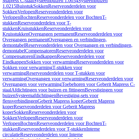
Mapress C-staal
Systeembuizen 1.0034
Systeembuizen
1.0215
Buisstuk
Sokken
Reserveonderdelen voor
Sokken
Verlopen
Reserveonderdelen voor
Verlopen
Bochten
Reserveonderdelen voor Bochten
T-
stukken
Reserveonderdelen voor T-
stukken
Kruisstukken
Reserveonderdelen voor
Kruisstukken
Overgangen permanent
Reserveonderdelen voor
Overgangen permanent
Overgangen en verbindingen,
demontabel
Reserveonderdelen voor Overgangen en verbindingen,
demontabel
Compensatoren
Reserveonderdelen voor
Compensatoren
Eindkappen
Reserveonderdelen voor
Eindkappen
Sokken voor verwarming
Reserveonderdelen voor
Sokken voor verwarming
T-stukken voor
verwarming
Reserveonderdelen voor T-stukken voor
verwarming
Overgangen voor verwarming
Reserveonderdelen voor
Overgangen voor verwarming
Toebehoren voor Geberit Mapress C-
staal
Afdichtingen voor buizen en fittingen
Bevestigingen voor
buizen
Systeemafdichtingen
Bevestiging-sets voor
flensverbindingen
Geberit Mapress koper
Geberit Mapress
koper
Reserveonderdelen voor Geberit Mapress
koper
Sokken
Reserveonderdelen voor
Sokken
Verlopen
Reserveonderdelen voor
Verlopen
Bochten
Reserveonderdelen voor Bochten
T-
stukken
Reserveonderdelen voor T-stukken
Interne
circulatie
Reserveonderdelen voor Interne