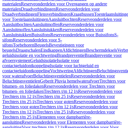
materialen
Reserveonderdelen voor Overgangen op andere
materialen
Draadverbindingen
Reserveonderdelen voor
Draadverbindingen
Flensverbindingen
Kraagbussen
Toestelaansluiting
voor Toestelaansluitingen
Aansluitbochten
Reserveonderdelen voor
Aansluitbochten
Aansluitmoffen
Reserveonderdelen voor
Aansluitmoffen
Aansluitstukken
Reserveonderdelen voor
Aansluitstukken
Buissifons
Reserveonderdelen voor Buissifons
S-
sifons
Reserveonderdelen voor S-
sifons
Toebehoren
Beugels
Bevestigingen voor
beugels
Draagschalen
Eindkappen
Afdichtingen
Beschermdeksels
Verbr
geluidsisolatie en vochtwering
Brandpreventie
Brandpreventie voor
afvoersystemen
Geluidsisolatie
Isolatie voor
contactgeluidontkoppeling
Isolatie voor luchtgeluid en
contactgeluidontkoppeling
Vochtwering
Afdichtingen
Beluchtingsventi
voor waterafvoer
Beluchtingsventielen
Reserveonderdelen voor
Beluchtingsventielen
Geberit Pluvia hemelwaterafvoer
Trechters voor
bitumen- en foliedaken
Reserveonderdelen voor Trechters voor
bitumen- en foliedaken
Trechters t/m 12 l/s
Reserveonderdelen voor
Trechters t/m 12 l/s
Trechters t/m 25 l/s
Reserveonderdelen voor
Trechters t/m 25 l/s
Trechters voor goten
Reserveonderdelen voor
Trechters voor goten
Trechters t/m 12 l/s
Reserveonderdelen voor
Trechters t/m 12 l/s
Trechters t/m 25 l/s
Reserveonderdelen voor
Trechters t/m 25 l/s
Elementen voor dampbarrière-
aansluiting
Reserveonderdelen voor Elementen voor dampbarrière-
aansluiting
Voor trechters t/m 12 l/s
Reserveonderdelen voor Voor