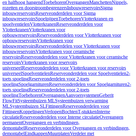
en halfhoog hangend
Toebehoren
Overgangen
Manchetten
Nippels,
rozetten en doorstroombegrenzers
Inbouwreservoirs
Sigma
inbouwreservoirs
Reserveonderdelen voor Sigma
inbouwreservoirs
Spoelpijpen
Toebehoren
Vlotterkranen en
spoelventielen
Vlotterkranen
Reserveonderdelen voor
Vlotterkranen
Vlotterkranen voor
opbouwreservoirs
Reserveonderdelen voor Vlotterkranen voor
opbouwreservoirs
Vlotterkranen voor
inbouwreservoirs
Reserveonderdelen voor Vlotterkranen voor
inbouwreservoirs
Vlotterkranen voor ceramische
reservoirs
Reserveonderdelen voor Vlotterkranen voor ceramische
reservoirs
Vlotterkranen voor reservoirs
universeel
Reserveonderdelen voor Vlotterkranen voor reservoirs
universeel
Spoelventielen
Reserveonderdelen voor Spoelventielen
2-
toets spoeling
Reserveonderdelen voor 2-toets
spoeling
Spoelgarnituren
Reserveonderdelen voor Spoelgarnituren
2-
toets spoeling
Reserveonderdelen voor 2-toets
spoeling
Toebehoren
Overgangen
Aanvoersystemen
Geberit
FlowFit
Systeembuizen ML
Systeembuizen verwarming
ML
Systeembuizen SL
Fittingen
Reserveonderdelen voor
Fittingen
Koppelingen
Verlopen
Bochten
T-stukken
Interne
circulatie
Reserveonderdelen voor Interne circulatie
Overgangen
permanent
Overgangen en verbindingen,
demontabel
Reserveonderdelen voor Overgangen en verbindingen,
demontabel
Eindkappen
Muurplaten
Verdeler met