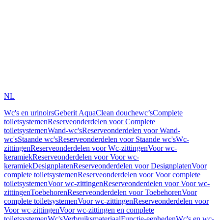
NL
Wc's en urinoirs
Geberit AquaClean douchewc’s
Complete
toiletsystemen
Reserveonderdelen voor Complete
toiletsystemen
Wand-wc's
Reserveonderdelen voor Wand-
wc's
Staande wc's
Reserveonderdelen voor Staande wc's
Wc-
zittingen
Reserveonderdelen voor Wc-zittingen
Voor wc-
keramiek
Reserveonderdelen voor Voor wc-
keramiek
Designplaten
Reserveonderdelen voor Designplaten
Voor
complete toiletsystemen
Reserveonderdelen voor Voor complete
toiletsystemen
Voor wc-zittingen
Reserveonderdelen voor Voor wc-
zittingen
Toebehoren
Reserveonderdelen voor Toebehoren
Voor
complete toiletsystemen
Voor wc-zittingen
Reserveonderdelen voor
Voor wc-zittingen
Voor wc-zittingen en complete
toiletsystemen
Wc's
Verbruiksmateriaal
Functie-eenheden
Wc's en wc-