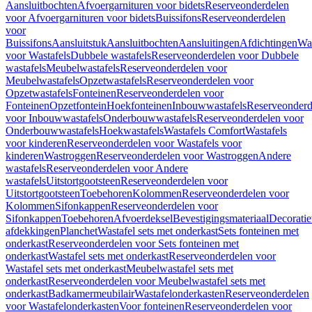
Aansluitbochten
Afvoergarnituren voor bidets
Reserveonderdelen
voor Afvoergarnituren voor bidets
Buissifons
Reserveonderdelen
voor
Buissifons
Aansluitstuk
Aansluitbochten
Aansluitingen
Afdichtingen
Was
voor Wastafels
Dubbele wastafels
Reserveonderdelen voor Dubbele
wastafels
Meubelwastafels
Reserveonderdelen voor
Meubelwastafels
Opzetwastafels
Reserveonderdelen voor
Opzetwastafels
Fonteinen
Reserveonderdelen voor
Fonteinen
Opzetfontein
Hoekfonteinen
Inbouwwastafels
Reserveonderd
voor Inbouwwastafels
Onderbouwwastafels
Reserveonderdelen voor
Onderbouwwastafels
Hoekwastafels
Wastafels Comfort
Wastafels
voor kinderen
Reserveonderdelen voor Wastafels voor
kinderen
Wastroggen
Reserveonderdelen voor Wastroggen
Andere
wastafels
Reserveonderdelen voor Andere
wastafels
Uitstortgootsteen
Reserveonderdelen voor
Uitstortgootsteen
Toebehoren
Kolommen
Reserveonderdelen voor
Kolommen
Sifonkappen
Reserveonderdelen voor
Sifonkappen
Toebehoren
Afvoerdeksel
Bevestigingsmateriaal
Decorati
afdekkingen
Planchet
Wastafel sets met onderkast
Sets fonteinen met
onderkast
Reserveonderdelen voor Sets fonteinen met
onderkast
Wastafel sets met onderkast
Reserveonderdelen voor
Wastafel sets met onderkast
Meubelwastafel sets met
onderkast
Reserveonderdelen voor Meubelwastafel sets met
onderkast
Badkamermeubilair
Wastafelonderkasten
Reserveonderdelen
voor Wastafelonderkasten
Voor fonteinen
Reserveonderdelen voor