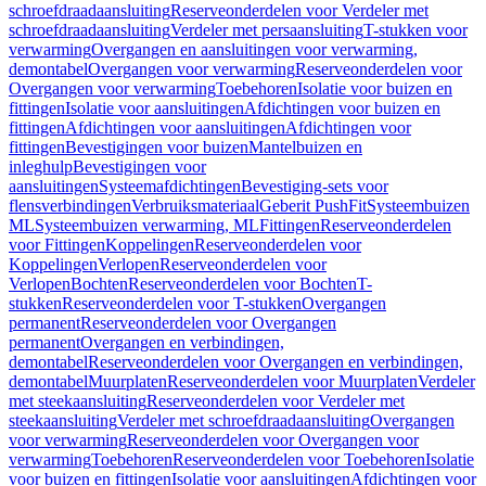
schroefdraadaansluiting
Reserveonderdelen voor Verdeler met
schroefdraadaansluiting
Verdeler met persaansluiting
T-stukken voor
verwarming
Overgangen en aansluitingen voor verwarming,
demontabel
Overgangen voor verwarming
Reserveonderdelen voor
Overgangen voor verwarming
Toebehoren
Isolatie voor buizen en
fittingen
Isolatie voor aansluitingen
Afdichtingen voor buizen en
fittingen
Afdichtingen voor aansluitingen
Afdichtingen voor
fittingen
Bevestigingen voor buizen
Mantelbuizen en
inleghulp
Bevestigingen voor
aansluitingen
Systeemafdichtingen
Bevestiging-sets voor
flensverbindingen
Verbruiksmateriaal
Geberit PushFit
Systeembuizen
ML
Systeembuizen verwarming, ML
Fittingen
Reserveonderdelen
voor Fittingen
Koppelingen
Reserveonderdelen voor
Koppelingen
Verlopen
Reserveonderdelen voor
Verlopen
Bochten
Reserveonderdelen voor Bochten
T-
stukken
Reserveonderdelen voor T-stukken
Overgangen
permanent
Reserveonderdelen voor Overgangen
permanent
Overgangen en verbindingen,
demontabel
Reserveonderdelen voor Overgangen en verbindingen,
demontabel
Muurplaten
Reserveonderdelen voor Muurplaten
Verdeler
met steekaansluiting
Reserveonderdelen voor Verdeler met
steekaansluiting
Verdeler met schroefdraadaansluiting
Overgangen
voor verwarming
Reserveonderdelen voor Overgangen voor
verwarming
Toebehoren
Reserveonderdelen voor Toebehoren
Isolatie
voor buizen en fittingen
Isolatie voor aansluitingen
Afdichtingen voor