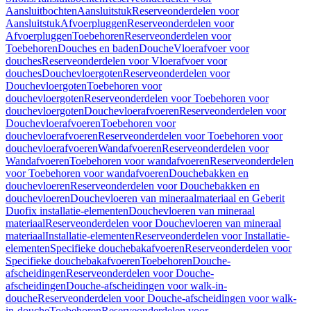
Aansluitbochten
Aansluitstuk
Reserveonderdelen voor
Aansluitstuk
Afvoerpluggen
Reserveonderdelen voor
Afvoerpluggen
Toebehoren
Reserveonderdelen voor
Toebehoren
Douches en baden
Douche
Vloerafvoer voor
douches
Reserveonderdelen voor Vloerafvoer voor
douches
Douchevloergoten
Reserveonderdelen voor
Douchevloergoten
Toebehoren voor
douchevloergoten
Reserveonderdelen voor Toebehoren voor
douchevloergoten
Douchevloerafvoeren
Reserveonderdelen voor
Douchevloerafvoeren
Toebehoren voor
douchevloerafvoeren
Reserveonderdelen voor Toebehoren voor
douchevloerafvoeren
Wandafvoeren
Reserveonderdelen voor
Wandafvoeren
Toebehoren voor wandafvoeren
Reserveonderdelen
voor Toebehoren voor wandafvoeren
Douchebakken en
douchevloeren
Reserveonderdelen voor Douchebakken en
douchevloeren
Douchevloeren van mineraalmateriaal en Geberit
Duofix installatie-elementen
Douchevloeren van mineraal
materiaal
Reserveonderdelen voor Douchevloeren van mineraal
materiaal
Installatie-elementen
Reserveonderdelen voor Installatie-
elementen
Specifieke douchebakafvoeren
Reserveonderdelen voor
Specifieke douchebakafvoeren
Toebehoren
Douche-
afscheidingen
Reserveonderdelen voor Douche-
afscheidingen
Douche-afscheidingen voor walk-in-
douche
Reserveonderdelen voor Douche-afscheidingen voor walk-
in-douche
Toebehoren
Reserveonderdelen voor