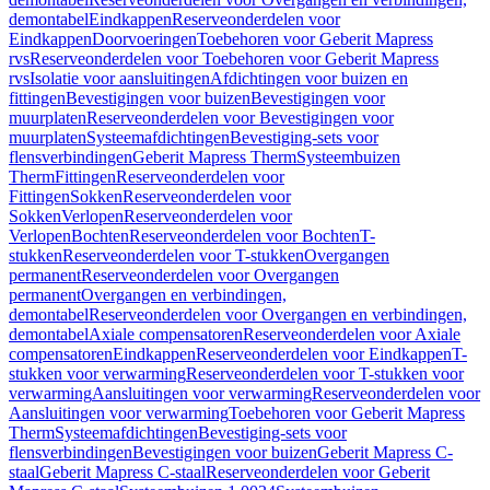
demontabel
Eindkappen
Reserveonderdelen voor
Eindkappen
Doorvoeringen
Toebehoren voor Geberit Mapress
rvs
Reserveonderdelen voor Toebehoren voor Geberit Mapress
rvs
Isolatie voor aansluitingen
Afdichtingen voor buizen en
fittingen
Bevestigingen voor buizen
Bevestigingen voor
muurplaten
Reserveonderdelen voor Bevestigingen voor
muurplaten
Systeemafdichtingen
Bevestiging-sets voor
flensverbindingen
Geberit Mapress Therm
Systeembuizen
Therm
Fittingen
Reserveonderdelen voor
Fittingen
Sokken
Reserveonderdelen voor
Sokken
Verlopen
Reserveonderdelen voor
Verlopen
Bochten
Reserveonderdelen voor Bochten
T-
stukken
Reserveonderdelen voor T-stukken
Overgangen
permanent
Reserveonderdelen voor Overgangen
permanent
Overgangen en verbindingen,
demontabel
Reserveonderdelen voor Overgangen en verbindingen,
demontabel
Axiale compensatoren
Reserveonderdelen voor Axiale
compensatoren
Eindkappen
Reserveonderdelen voor Eindkappen
T-
stukken voor verwarming
Reserveonderdelen voor T-stukken voor
verwarming
Aansluitingen voor verwarming
Reserveonderdelen voor
Aansluitingen voor verwarming
Toebehoren voor Geberit Mapress
Therm
Systeemafdichtingen
Bevestiging-sets voor
flensverbindingen
Bevestigingen voor buizen
Geberit Mapress C-
staal
Geberit Mapress C-staal
Reserveonderdelen voor Geberit