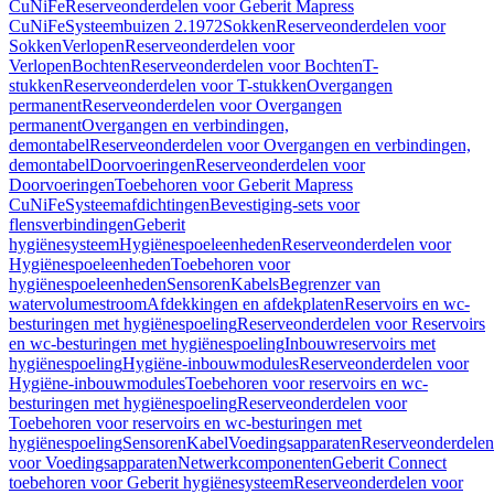
CuNiFe
Reserveonderdelen voor Geberit Mapress
CuNiFe
Systeembuizen 2.1972
Sokken
Reserveonderdelen voor
Sokken
Verlopen
Reserveonderdelen voor
Verlopen
Bochten
Reserveonderdelen voor Bochten
T-
stukken
Reserveonderdelen voor T-stukken
Overgangen
permanent
Reserveonderdelen voor Overgangen
permanent
Overgangen en verbindingen,
demontabel
Reserveonderdelen voor Overgangen en verbindingen,
demontabel
Doorvoeringen
Reserveonderdelen voor
Doorvoeringen
Toebehoren voor Geberit Mapress
CuNiFe
Systeemafdichtingen
Bevestiging-sets voor
flensverbindingen
Geberit
hygiënesysteem
Hygiënespoeleenheden
Reserveonderdelen voor
Hygiënespoeleenheden
Toebehoren voor
hygiënespoeleenheden
Sensoren
Kabels
Begrenzer van
watervolumestroom
Afdekkingen en afdekplaten
Reservoirs en wc-
besturingen met hygiënespoeling
Reserveonderdelen voor Reservoirs
en wc-besturingen met hygiënespoeling
Inbouwreservoirs met
hygiënespoeling
Hygiëne-inbouwmodules
Reserveonderdelen voor
Hygiëne-inbouwmodules
Toebehoren voor reservoirs en wc-
besturingen met hygiënespoeling
Reserveonderdelen voor
Toebehoren voor reservoirs en wc-besturingen met
hygiënespoeling
Sensoren
Kabel
Voedingsapparaten
Reserveonderdelen
voor Voedingsapparaten
Netwerkcomponenten
Geberit Connect
toebehoren voor Geberit hygiënesysteem
Reserveonderdelen voor