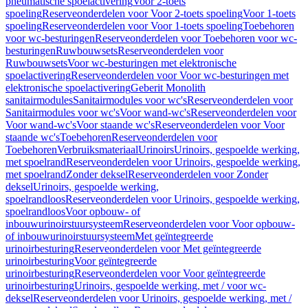
pneumatische spoelactivering
Voor 2-toets
spoeling
Reserveonderdelen voor Voor 2-toets spoeling
Voor 1-toets
spoeling
Reserveonderdelen voor Voor 1-toets spoeling
Toebehoren
voor wc-besturingen
Reserveonderdelen voor Toebehoren voor wc-
besturingen
Ruwbouwsets
Reserveonderdelen voor
Ruwbouwsets
Voor wc-besturingen met elektronische
spoelactivering
Reserveonderdelen voor Voor wc-besturingen met
elektronische spoelactivering
Geberit Monolith
sanitairmodules
Sanitairmodules voor wc's
Reserveonderdelen voor
Sanitairmodules voor wc's
Voor wand-wc's
Reserveonderdelen voor
Voor wand-wc's
Voor staande wc's
Reserveonderdelen voor Voor
staande wc's
Toebehoren
Reserveonderdelen voor
Toebehoren
Verbruiksmateriaal
Urinoirs
Urinoirs, gespoelde werking,
met spoelrand
Reserveonderdelen voor Urinoirs, gespoelde werking,
met spoelrand
Zonder deksel
Reserveonderdelen voor Zonder
deksel
Urinoirs, gespoelde werking,
spoelrandloos
Reserveonderdelen voor Urinoirs, gespoelde werking,
spoelrandloos
Voor opbouw- of
inbouwurinoirstuursysteem
Reserveonderdelen voor Voor opbouw-
of inbouwurinoirstuursysteem
Met geïntegreerde
urinoirbesturing
Reserveonderdelen voor Met geïntegreerde
urinoirbesturing
Voor geïntegreerde
urinoirbesturing
Reserveonderdelen voor Voor geïntegreerde
urinoirbesturing
Urinoirs, gespoelde werking, met / voor wc-
deksel
Reserveonderdelen voor Urinoirs, gespoelde werking, met /