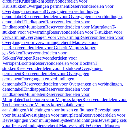
circulatie
Kruisstukken
Reserveonderdelen voor
Kruisstukken
Overgangen permanent
Reserveonderdelen voor
Overgangen permanent
Overgangen en verbindingen,
demontabel
Reserveonderdelen voor Overgangen en verbindingen,
demontabel
Eindkappen
Reserveonderdelen voor
Eindkappen
Muurplaten
Reserveonderdelen voor Muurplaten
T-
stukken voor verwarming
Reserveonderdelen voor T-stukken voor
verwarming
Overgangen voor verwarming
Reserveonderdelen voor
Overgangen voor verwarming
Geberit Mapress koper,
gas
Reserveonderdelen voor Geberit Mapress koper,
gas
Sokken
Reserveonderdelen voor
Sokken
Verlopen
Reserveonderdelen voor
Verlopen
Bochten
Reserveonderdelen voor Bochten
T-
stukken
Reserveonderdelen voor T-stukken
Overgangen
permanent
Reserveonderdelen voor Overgangen
permanent
Overgangen en verbindingen,
demontabel
Reserveonderdelen voor Overgangen en verbindingen,
demontabel
Eindkappen
Reserveonderdelen voor
Eindkappen
Muurplaten
Reserveonderdelen voor
Muurplaten
Toebehoren voor Mapress koper
Reserveonderdelen voor
Toebehoren voor Mapress koper
Isolatie voor
aansluitingen
Afdichtingen voor buizen en fittingen
Bevestigingen
voor buizen
Bevestigingen voor muurplaten
Reserveonderdelen voor
Bevestigingen voor muurplaten
Systeemafdichtingen
Bevestiging-sets
voor flensverbindingen
Geberit Mapress CuNiFe
Geberit Mapress