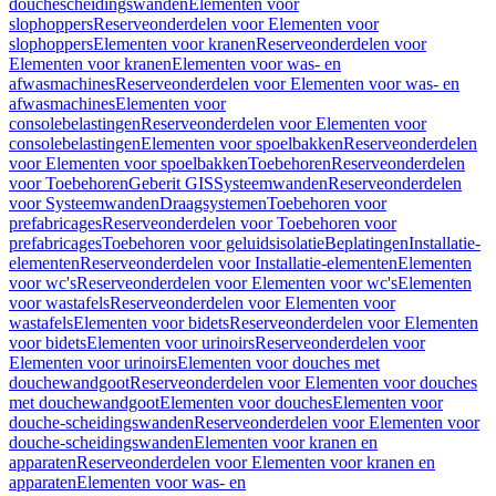
douchescheidingswanden
Elementen voor
slophoppers
Reserveonderdelen voor Elementen voor
slophoppers
Elementen voor kranen
Reserveonderdelen voor
Elementen voor kranen
Elementen voor was- en
afwasmachines
Reserveonderdelen voor Elementen voor was- en
afwasmachines
Elementen voor
consolebelastingen
Reserveonderdelen voor Elementen voor
consolebelastingen
Elementen voor spoelbakken
Reserveonderdelen
voor Elementen voor spoelbakken
Toebehoren
Reserveonderdelen
voor Toebehoren
Geberit GIS
Systeemwanden
Reserveonderdelen
voor Systeemwanden
Draagsystemen
Toebehoren voor
prefabricages
Reserveonderdelen voor Toebehoren voor
prefabricages
Toebehoren voor geluidsisolatie
Beplatingen
Installatie-
elementen
Reserveonderdelen voor Installatie-elementen
Elementen
voor wc's
Reserveonderdelen voor Elementen voor wc's
Elementen
voor wastafels
Reserveonderdelen voor Elementen voor
wastafels
Elementen voor bidets
Reserveonderdelen voor Elementen
voor bidets
Elementen voor urinoirs
Reserveonderdelen voor
Elementen voor urinoirs
Elementen voor douches met
douchewandgoot
Reserveonderdelen voor Elementen voor douches
met douchewandgoot
Elementen voor douches
Elementen voor
douche-scheidingswanden
Reserveonderdelen voor Elementen voor
douche-scheidingswanden
Elementen voor kranen en
apparaten
Reserveonderdelen voor Elementen voor kranen en
apparaten
Elementen voor was- en