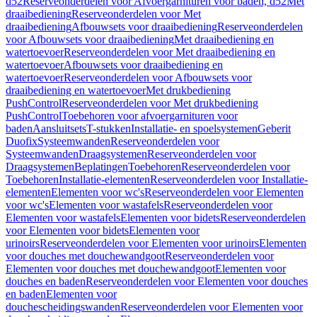
d52
Reserveonderdelen voor Afvoergarnituren voor baden, d52
Met
draaibediening
Reserveonderdelen voor Met
draaibediening
Afbouwsets voor draaibediening
Reserveonderdelen
voor Afbouwsets voor draaibediening
Met draaibediening en
watertoevoer
Reserveonderdelen voor Met draaibediening en
watertoevoer
Afbouwsets voor draaibediening en
watertoevoer
Reserveonderdelen voor Afbouwsets voor
draaibediening en watertoevoer
Met drukbediening
PushControl
Reserveonderdelen voor Met drukbediening
PushControl
Toebehoren voor afvoergarnituren voor
baden
Aansluitsets
T-stukken
Installatie- en spoelsystemen
Geberit
Duofix
Systeemwanden
Reserveonderdelen voor
Systeemwanden
Draagsystemen
Reserveonderdelen voor
Draagsystemen
Beplatingen
Toebehoren
Reserveonderdelen voor
Toebehoren
Installatie-elementen
Reserveonderdelen voor Installatie-
elementen
Elementen voor wc's
Reserveonderdelen voor Elementen
voor wc's
Elementen voor wastafels
Reserveonderdelen voor
Elementen voor wastafels
Elementen voor bidets
Reserveonderdelen
voor Elementen voor bidets
Elementen voor
urinoirs
Reserveonderdelen voor Elementen voor urinoirs
Elementen
voor douches met douchewandgoot
Reserveonderdelen voor
Elementen voor douches met douchewandgoot
Elementen voor
douches en baden
Reserveonderdelen voor Elementen voor douches
en baden
Elementen voor
douchescheidingswanden
Reserveonderdelen voor Elementen voor