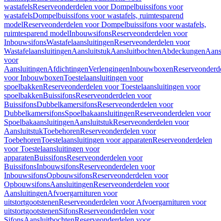
wastafels
Reserveonderdelen voor Dompelbuissifons voor
wastafels
Dompelbuissifons voor wastafels, ruimtesparend
model
Reserveonderdelen voor Dompelbuissifons voor wastafels,
ruimtesparend model
Inbouwsifons
Reserveonderdelen voor
Inbouwsifons
Wastafelaansluitingen
Reserveonderdelen voor
Wastafelaansluitingen
Aansluitstuk
Aansluitbochten
Abdeckungen
Aans
voor
Aansluitingen
Afdichtingen
Verlengingen
Inbouwboxen
Reserveonderd
voor Inbouwboxen
Toestelaansluitingen voor
spoelbakken
Reserveonderdelen voor Toestelaansluitingen voor
spoelbakken
Buissifons
Reserveonderdelen voor
Buissifons
Dubbelkamersifons
Reserveonderdelen voor
Dubbelkamersifons
Spoelbakaansluitingen
Reserveonderdelen voor
Spoelbakaansluitingen
Aansluitstuk
Reserveonderdelen voor
Aansluitstuk
Toebehoren
Reserveonderdelen voor
Toebehoren
Toestelaansluitingen voor apparaten
Reserveonderdelen
voor Toestelaansluitingen voor
apparaten
Buissifons
Reserveonderdelen voor
Buissifons
Inbouwsifons
Reserveonderdelen voor
Inbouwsifons
Opbouwsifons
Reserveonderdelen voor
Opbouwsifons
Aansluitingen
Reserveonderdelen voor
Aansluitingen
Afvoergarnituren voor
uitstortgootstenen
Reserveonderdelen voor Afvoergarnituren voor
uitstortgootstenen
Sifons
Reserveonderdelen voor
Sifons
Aansluitbochten
Reserveonderdelen voor