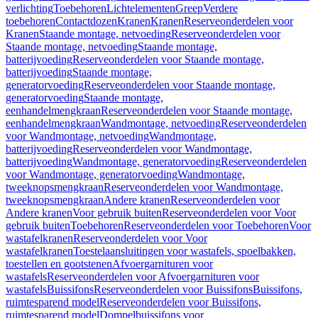
verlichting
Toebehoren
Lichtelementen
Greep
Verdere
toebehoren
Contactdozen
Kranen
Kranen
Reserveonderdelen voor
Kranen
Staande montage, netvoeding
Reserveonderdelen voor
Staande montage, netvoeding
Staande montage,
batterijvoeding
Reserveonderdelen voor Staande montage,
batterijvoeding
Staande montage,
generatorvoeding
Reserveonderdelen voor Staande montage,
generatorvoeding
Staande montage,
eenhandelmengkraan
Reserveonderdelen voor Staande montage,
eenhandelmengkraan
Wandmontage, netvoeding
Reserveonderdelen
voor Wandmontage, netvoeding
Wandmontage,
batterijvoeding
Reserveonderdelen voor Wandmontage,
batterijvoeding
Wandmontage, generatorvoeding
Reserveonderdelen
voor Wandmontage, generatorvoeding
Wandmontage,
tweeknopsmengkraan
Reserveonderdelen voor Wandmontage,
tweeknopsmengkraan
Andere kranen
Reserveonderdelen voor
Andere kranen
Voor gebruik buiten
Reserveonderdelen voor Voor
gebruik buiten
Toebehoren
Reserveonderdelen voor Toebehoren
Voor
wastafelkranen
Reserveonderdelen voor Voor
wastafelkranen
Toestelaansluitingen voor wastafels, spoelbakken,
toestellen en gootstenen
Afvoergarnituren voor
wastafels
Reserveonderdelen voor Afvoergarnituren voor
wastafels
Buissifons
Reserveonderdelen voor Buissifons
Buissifons,
ruimtesparend model
Reserveonderdelen voor Buissifons,
ruimtesparend model
Dompelbuissifons voor