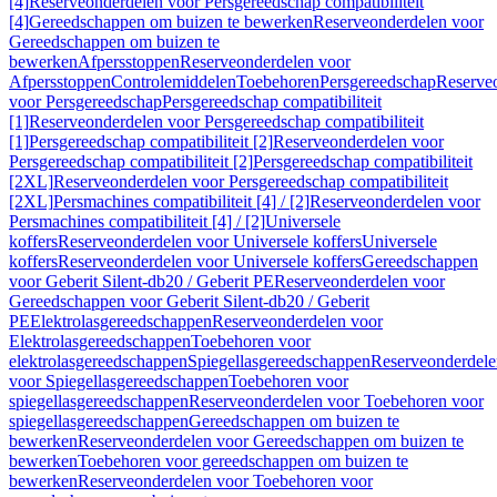
[4]
Reserveonderdelen voor Persgereedschap compatibiliteit
[4]
Gereedschappen om buizen te bewerken
Reserveonderdelen voor
Gereedschappen om buizen te
bewerken
Afpersstoppen
Reserveonderdelen voor
Afpersstoppen
Controlemiddelen
Toebehoren
Persgereedschap
Reserve
voor Persgereedschap
Persgereedschap compatibiliteit
[1]
Reserveonderdelen voor Persgereedschap compatibiliteit
[1]
Persgereedschap compatibiliteit [2]
Reserveonderdelen voor
Persgereedschap compatibiliteit [2]
Persgereedschap compatibiliteit
[2XL]
Reserveonderdelen voor Persgereedschap compatibiliteit
[2XL]
Persmachines compatibiliteit [4] / [2]
Reserveonderdelen voor
Persmachines compatibiliteit [4] / [2]
Universele
koffers
Reserveonderdelen voor Universele koffers
Universele
koffers
Reserveonderdelen voor Universele koffers
Gereedschappen
voor Geberit Silent-db20 / Geberit PE
Reserveonderdelen voor
Gereedschappen voor Geberit Silent-db20 / Geberit
PE
Elektrolasgereedschappen
Reserveonderdelen voor
Elektrolasgereedschappen
Toebehoren voor
elektrolasgereedschappen
Spiegellasgereedschappen
Reserveonderdele
voor Spiegellasgereedschappen
Toebehoren voor
spiegellasgereedschappen
Reserveonderdelen voor Toebehoren voor
spiegellasgereedschappen
Gereedschappen om buizen te
bewerken
Reserveonderdelen voor Gereedschappen om buizen te
bewerken
Toebehoren voor gereedschappen om buizen te
bewerken
Reserveonderdelen voor Toebehoren voor