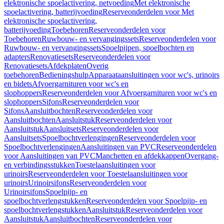
elektronische spoelactivering, netvoeding
Met elektronische
spoelactivering, batterijvoeding
Reserveonderdelen voor Met
elektronische spoelactivering,
batterijvoeding
Toebehoren
Reserveonderdelen voor
Toebehoren
Ruwbouw- en vervangingssets
Reserveonderdelen voor
Ruwbouw- en vervangingssets
Spoelpijpen, spoelbochten en
adapters
Renovatiesets
Reserveonderdelen voor
Renovatiesets
Afdekplaten
Overig
toebehoren
Bedieningshulp
Apparaataansluitingen voor wc's, urinoirs
en bidets
Afvoergarnituren voor wc's en
slophoppers
Reserveonderdelen voor Afvoergarnituren voor wc's en
slophoppers
Sifons
Reserveonderdelen voor
Sifons
Aansluitbochten
Reserveonderdelen voor
Aansluitbochten
Aansluitstuk
Reserveonderdelen voor
Aansluitstuk
Aansluitsets
Reserveonderdelen voor
Aansluitsets
Spoelbochtverlengingen
Reserveonderdelen voor
Spoelbochtverlengingen
Aansluitingen van PVC
Reserveonderdelen
voor Aansluitingen van PVC
Manchetten en afdekkappen
Overgang-
en verbindingsstukken
Toestelaansluitingen voor
urinoirs
Reserveonderdelen voor Toestelaansluitingen voor
urinoirs
Urinoirsifons
Reserveonderdelen voor
Urinoirsifons
Spoelpijp- en
spoelbochtverlengstukken
Reserveonderdelen voor Spoelpijp- en
spoelbochtverlengstukken
Aansluitstuk
Reserveonderdelen voor
Aansluitstuk
Aansluitbochten
Reserveonderdelen voor