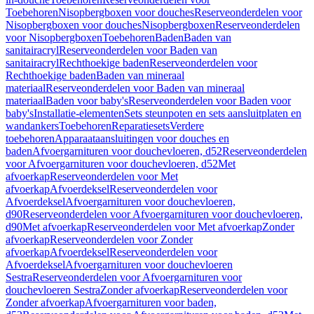
Toebehoren
Nisopbergboxen voor douches
Reserveonderdelen voor
Nisopbergboxen voor douches
Nisopbergboxen
Reserveonderdelen
voor Nisopbergboxen
Toebehoren
Baden
Baden van
sanitairacryl
Reserveonderdelen voor Baden van
sanitairacryl
Rechthoekige baden
Reserveonderdelen voor
Rechthoekige baden
Baden van mineraal
materiaal
Reserveonderdelen voor Baden van mineraal
materiaal
Baden voor baby's
Reserveonderdelen voor Baden voor
baby's
Installatie-elementen
Sets steunpoten en sets aansluitplaten en
wandankers
Toebehoren
Reparatiesets
Verdere
toebehoren
Apparaataansluitingen voor douches en
baden
Afvoergarnituren voor douchevloeren, d52
Reserveonderdelen
voor Afvoergarnituren voor douchevloeren, d52
Met
afvoerkap
Reserveonderdelen voor Met
afvoerkap
Afvoerdeksel
Reserveonderdelen voor
Afvoerdeksel
Afvoergarnituren voor douchevloeren,
d90
Reserveonderdelen voor Afvoergarnituren voor douchevloeren,
d90
Met afvoerkap
Reserveonderdelen voor Met afvoerkap
Zonder
afvoerkap
Reserveonderdelen voor Zonder
afvoerkap
Afvoerdeksel
Reserveonderdelen voor
Afvoerdeksel
Afvoergarnituren voor douchevloeren
Sestra
Reserveonderdelen voor Afvoergarnituren voor
douchevloeren Sestra
Zonder afvoerkap
Reserveonderdelen voor
Zonder afvoerkap
Afvoergarnituren voor baden,