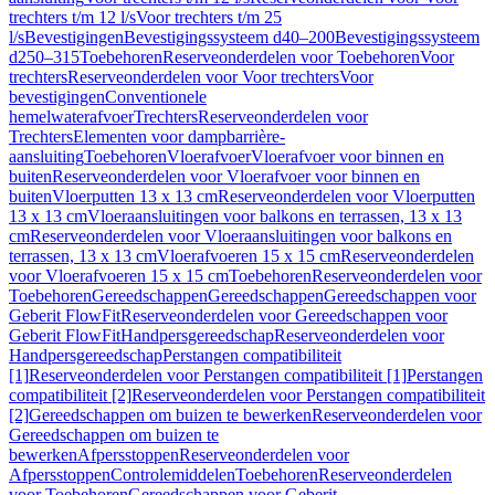
trechters t/m 12 l/s
Voor trechters t/m 25
l/s
Bevestigingen
Bevestigingssysteem d40–200
Bevestigingssysteem
d250–315
Toebehoren
Reserveonderdelen voor Toebehoren
Voor
trechters
Reserveonderdelen voor Voor trechters
Voor
bevestigingen
Conventionele
hemelwaterafvoer
Trechters
Reserveonderdelen voor
Trechters
Elementen voor dampbarrière-
aansluiting
Toebehoren
Vloerafvoer
Vloerafvoer voor binnen en
buiten
Reserveonderdelen voor Vloerafvoer voor binnen en
buiten
Vloerputten 13 x 13 cm
Reserveonderdelen voor Vloerputten
13 x 13 cm
Vloeraansluitingen voor balkons en terrassen, 13 x 13
cm
Reserveonderdelen voor Vloeraansluitingen voor balkons en
terrassen, 13 x 13 cm
Vloerafvoeren 15 x 15 cm
Reserveonderdelen
voor Vloerafvoeren 15 x 15 cm
Toebehoren
Reserveonderdelen voor
Toebehoren
Gereedschappen
Gereedschappen
Gereedschappen voor
Geberit FlowFit
Reserveonderdelen voor Gereedschappen voor
Geberit FlowFit
Handpersgereedschap
Reserveonderdelen voor
Handpersgereedschap
Perstangen compatibiliteit
[1]
Reserveonderdelen voor Perstangen compatibiliteit [1]
Perstangen
compatibiliteit [2]
Reserveonderdelen voor Perstangen compatibiliteit
[2]
Gereedschappen om buizen te bewerken
Reserveonderdelen voor
Gereedschappen om buizen te
bewerken
Afpersstoppen
Reserveonderdelen voor
Afpersstoppen
Controlemiddelen
Toebehoren
Reserveonderdelen
voor Toebehoren
Gereedschappen voor Geberit