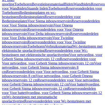
spoeling
Toebehoren
Bevestigingsmateriaal
Bidets
Wandbidets
Reserveo
voor Wandbidets
Staande bidets
Toebehoren
Reserveonderdelen voor
Toebehoren
Bedieningsplaten en wc-
besturingen
Bedieningsplaten
Reserveonderdelen voor
Bedieningsplaten
Voor Sigma inbouwreservoirs
Reserveonderdelen
voor Voor Sigma inbouwreservoirs
Voor Omega
inbouwreservoirs
Reserveonderdelen voor Voor Omega
inbouwreservoirs
Voor Delta inbouwreservoirs
Reserveonderdelen
voor Voor Delta inbouwreservoirs
Voor Twinline
inbouwreservoirs
Reserveonderdelen voor Voor Twinline
inbouwreservoirs
Toebehoren
Verbruiksmateriaal
Wc-besturingen met
elektronische spoelactivering
Reserveonderdelen voor Wc-
besturingen met elektronische spoelactivering
Voor netvoeding, voor
Geberit Sigma inbouwreservoirs 12 cm
Reserveonderdelen voor
Voor netvoeding, voor Geberit Sigma inbouwreservoirs 12 cm
Voor
netvoeding, voor Geberit Sigma inbouwreservoirs 8
cm
Reserveonderdelen voor Voor netvoeding, voor Geberit Sigma
inbouwreservoirs 8 cm
Voor netvoeding, voor Geberit Omega
inbouwreservoirs 12 cm
Reserveonderdelen voor Voor netvoeding,
voor Geberit Omega inbouwreservoirs 12 cm
Voor batterijvoeding,
voor Geberit Sigma inbouwreservoirs 12 cm
Reserveonderdelen
voor Voor batterijvoeding, voor Geberit Sigma inbouwreservoirs 12
cm
Wc-besturingen met pneumatische
spoelactivering
Reserveonderdelen voor Wc-besturingen met