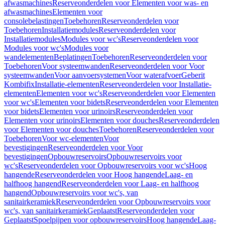
afwasmachines
Reserveonderdelen voor Elementen voor was- en
afwasmachines
Elementen voor
consolebelastingen
Toebehoren
Reserveonderdelen voor
Toebehoren
Installatiemodules
Reserveonderdelen voor
Installatiemodules
Modules voor wc's
Reserveonderdelen voor
Modules voor wc's
Modules voor
wandelementen
Beplatingen
Toebehoren
Reserveonderdelen voor
Toebehoren
Voor systeemwanden
Reserveonderdelen voor Voor
systeemwanden
Voor aanvoersystemen
Voor waterafvoer
Geberit
Kombifix
Installatie-elementen
Reserveonderdelen voor Installatie-
elementen
Elementen voor wc's
Reserveonderdelen voor Elementen
voor wc's
Elementen voor bidets
Reserveonderdelen voor Elementen
voor bidets
Elementen voor urinoirs
Reserveonderdelen voor
Elementen voor urinoirs
Elementen voor douches
Reserveonderdelen
voor Elementen voor douches
Toebehoren
Reserveonderdelen voor
Toebehoren
Voor wc-elementen
Voor
bevestigingen
Reserveonderdelen voor Voor
bevestigingen
Opbouwreservoirs
Opbouwreservoirs voor
wc's
Reserveonderdelen voor Opbouwreservoirs voor wc's
Hoog
hangende
Reserveonderdelen voor Hoog hangende
Laag- en
halfhoog hangend
Reserveonderdelen voor Laag- en halfhoog
hangend
Opbouwreservoirs voor wc's, van
sanitairkeramiek
Reserveonderdelen voor Opbouwreservoirs voor
wc's, van sanitairkeramiek
Geplaatst
Reserveonderdelen voor
Geplaatst
Spoelpijpen voor opbouwreservoirs
Hoog hangende
Laag-