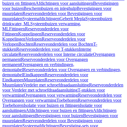
buizen en fittingen
Afdichtingen voor aansluitingen
Bevestigingen
voor buizen
Beschermbuizen en inleghulp
Bevestigingen voor
muurplaten
Reserveonderdelen voor Bevestigingen voor
muurplaten
Systeemafdichtingen
Geberit Mepla
Systeembuizen
drinkwater, ML
Systeembuizen verwarming,
ML
Fittingen
Reserveonderdelen voor
Fittingen
Koppelingen
Reserveonderdelen voor
Koppelingen
Verlopen
Reserveonderdelen voor
Verlopen
Bochten
Reserveonderdelen voor Bochten
T-
stukken
Reserveonderdelen voor T-stukken
Interne
circulatie
Reserveonderdelen voor Interne circulatie
Overgangen
permanent
Reserveonderdelen voor Overgangen
permanent
Overgangen en verbindingen,
demontabel
Reserveonderdelen voor Overgangen en verbindingen,
demontabel
Eindkappen
Reserveonderdelen voor
Eindkappen
Muurplaten
Reserveonderdelen voor
Muurplaten
Verdeler met schroefdraadaansluiting
Reserveonderdelen
voor Verdeler met schroefdraadaansluiting
T-stukken voor
verwarming
Overgangen voor verwarming
Reserveonderdelen voor
Overgangen voor verwarming
Toebehoren
Reserveonderdelen voor
Toebehoren
Isolatie voor buizen en fittingen
Isolatie voor
aansluitingen
Afdichtingen voor buizen en fittingen
Afdichtingen
voor aansluitingen
Bevestigingen voor buizen
Bevestigingen voor
muurplaten
Reserveonderdelen voor Bevestigingen voor
muurplaten
Systeemafdichtingen
Bevestiging-sets voor