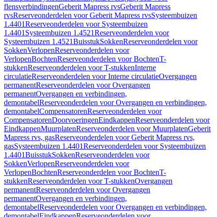
flensverbindingen
Geberit Mapress rvs
Geberit Mapress
rvs
Reserveonderdelen voor Geberit Mapress rvs
Systeembuizen
1.4401
Reserveonderdelen voor Systeembuizen
1.4401
Systeembuizen 1.4521
Reserveonderdelen voor
Systeembuizen 1.4521
Buisstuk
Sokken
Reserveonderdelen voor
Sokken
Verlopen
Reserveonderdelen voor
Verlopen
Bochten
Reserveonderdelen voor Bochten
T-
stukken
Reserveonderdelen voor T-stukken
Interne
circulatie
Reserveonderdelen voor Interne circulatie
Overgangen
permanent
Reserveonderdelen voor Overgangen
permanent
Overgangen en verbindingen,
demontabel
Reserveonderdelen voor Overgangen en verbindingen,
demontabel
Compensatoren
Reserveonderdelen voor
Compensatoren
Doorvoeringen
Eindkappen
Reserveonderdelen voor
Eindkappen
Muurplaten
Reserveonderdelen voor Muurplaten
Geberit
Mapress rvs, gas
Reserveonderdelen voor Geberit Mapress rvs,
gas
Systeembuizen 1.4401
Reserveonderdelen voor Systeembuizen
1.4401
Buisstuk
Sokken
Reserveonderdelen voor
Sokken
Verlopen
Reserveonderdelen voor
Verlopen
Bochten
Reserveonderdelen voor Bochten
T-
stukken
Reserveonderdelen voor T-stukken
Overgangen
permanent
Reserveonderdelen voor Overgangen
permanent
Overgangen en verbindingen,
demontabel
Reserveonderdelen voor Overgangen en verbindingen,
demontabel
Eindkappen
Reserveonderdelen voor