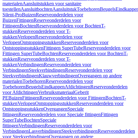
materialen
Aansluitstukken voor sanitaire
toestellen
Aansluitbochten
Aansluitstuk
Toebehoren
Beugels
Eindkappe
Silent-Pro
Buizen
Reserveonderdelen voor
Buizen
Fittingen
Reserveonderdelen voor
Fittingen
Bochten
Reserveonderdelen voor Bochten
T-
stukken
Reserveonderdelen voor T-
stukken
Verlopen
Reserveonderdelen voor
Verlopen
Ontstoppingsstukken
Reserveonderdelen voor
Ontstoppingsstukken
Fittingen SuperTube
Reserveonderdelen voor
Fittingen SuperTube
Bochten
Reserveonderdelen voor Bochten
T-
stukken
Reserveonderdelen voor T-
stukken
Verbindingen
Reserveonderdelen voor
Verbindingen
Steekverbindingen
Reserveonderdelen voor
Steekverbindingen
Klauwverbindingen
Overgangen op andere
materialen
Toebehoren
Reserveonderdelen voor
Toebehoren
Beugels
Eindkappen
Afdichtingen
Reserveonderdelen
voor Afdichtingen
Verbruiksmateriaal
Geberit
PE
Buizen
Fittingen
Reserveonderdelen voor Fittingen
Bochten
T-
stukken
Verlopen
Ontstoppingsstukken
Reserveonderdelen voor
Ontstoppingsstukken
Overgangen
Speciale
fittingen
Reserveonderdelen voor Speciale fittingen
Fittingen
SuperTube
Bochten
Speciale
fittingen
Verbindingen
Reserveonderdelen voor
Verbindingen
Lasverbindingen
Steekverbindingen
Reserveonderdelen
voor Steekverbindingen
Overgangen op andere