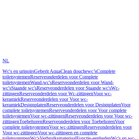
NL
Wc's en urinoirs
Geberit AquaClean douchewc’s
Complete
toiletsystemen
Reserveonderdelen voor Complete
toiletsystemen
Wand-wc's
Reserveonderdelen voor Wand-
wc's
Staande wc's
Reserveonderdelen voor Staande wc's
Wc-
zittingen
Reserveonderdelen voor Wc-zittingen
Voor wc-
keramiek
Reserveonderdelen voor Voor wc-
keramiek
Designplaten
Reserveonderdelen voor Designplaten
Voor
complete toiletsystemen
Reserveonderdelen voor Voor complete
toiletsystemen
Voor wc-zittingen
Reserveonderdelen voor Voor wc-
zittingen
Toebehoren
Reserveonderdelen voor Toebehoren
Voor
complete toiletsystemen
Voor wc-zittingen
Reserveonderdelen voor
Voor wc-zittingen
Voor wc-zittingen en complete
toiletsystemen
Wc's
Verbruiksmateriaal
Functie-eenheden
Wc's en wc-