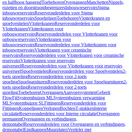
en halfhoog hangend
Toebehoren
Overgangen
Manchetten
Nippels,
rozetten en doorstroombegrenzers
Inbouwreservoirs
Sigma
inbouwreservoirs
Reserveonderdelen voor Sigma
inbouwreservoirs
Spoelpijpen
Toebehoren
Vlotterkranen en
spoelventielen
Vlotterkranen
Reserveonderdelen voor
Vlotterkranen
Vlotterkranen voor
opbouwreservoirs
Reserveonderdelen voor Vlotterkranen voor
opbouwreservoirs
Vlotterkranen voor
inbouwreservoirs
Reserveonderdelen voor Vlotterkranen voor
inbouwreservoirs
Vlotterkranen voor ceramische
reservoirs
Reserveonderdelen voor Vlotterkranen voor ceramische
reservoirs
Vlotterkranen voor reservoirs
universeel
Reserveonderdelen voor Vlotterkranen voor reservoirs
universeel
Spoelventielen
Reserveonderdelen voor Spoelventielen
2-
toets spoeling
Reserveonderdelen voor 2-toets
spoeling
Spoelgarnituren
Reserveonderdelen voor Spoelgarnituren
2-
toets spoeling
Reserveonderdelen voor 2-toets
spoeling
Toebehoren
Overgangen
Aanvoersystemen
Geberit
FlowFit
Systeembuizen ML
Systeembuizen verwarming
ML
Systeembuizen SL
Fittingen
Reserveonderdelen voor
Fittingen
Koppelingen
Verlopen
Bochten
T-stukken
Interne
circulatie
Reserveonderdelen voor Interne circulatie
Overgangen
permanent
Overgangen en verbindingen,
demontabel
Reserveonderdelen voor Overgangen en verbindingen,
demontabel
Eindkappen
Muurplaten
Verdeler met