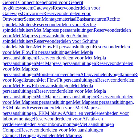
Geberit Connect toebehoren voor Geberit
hygiënesysteem
Gateways
Reserveonderdelen voor
Gateways
Omvormer
Reserveonderdelen voor
Omvormer
Sensoren
Montagemateriaal
Basisarmaturen
Rechte
spindelafsluiters
Reserveonderdelen voor Rechte
spindelafsluiters
Met Mapress persaansluitingen
Reserveonderdelen
voor Met Mapress persaansluitingen
Schuine
spindelafsluiters
Reserveonderdelen voor Schuine
spindelafsluiters
Met FlowFit persaansluitingen
Reserveonderdelen
voor Met FlowFit persaansluitingen
Met Mepla
persaansluitingen
Reserveonderdelen voor Met Mepla
persaansluitingen
Met Mapress persaansluitingen
Reserveonderdelen
voor Met Mapress
persaansluitingen
Monsternameventielen
Aftapventielen
Kogelkranen
R
voor Kogelkranen
Met FlowFit persaansluitingen
Reserveonderdelen
voor Met FlowFit persaansluitingen
Met Mepla
persaansluitingen
Reserveonderdelen voor Met Mepla
persaansluitingen
Met Mapress persaansluitingen
Reserveonderdelen
voor Met Mapress persaansluitingen
Met Mapress persaansluitingen,
FKM blauw
Reserveonderdelen voor Met Mapress
persaansluitingen, FKM blauw
Afsluit- en verdelereenheden voor
inbouwmontage
Reserveonderdelen voor Afsluit- en
verdelereenheden voor inbouwmontage
Met aansluitingen
Compact
Reserveonderdelen voor Met aansluitingen
Compact
Terugslagventielen
Met Mapress