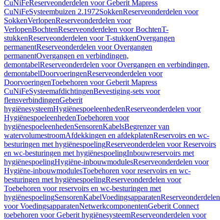
CuNiFe
Reserveonderdelen voor Geberit Mapress
CuNiFe
Systeembuizen 2.1972
Sokken
Reserveonderdelen voor
Sokken
Verlopen
Reserveonderdelen voor
Verlopen
Bochten
Reserveonderdelen voor Bochten
T-
stukken
Reserveonderdelen voor T-stukken
Overgangen
permanent
Reserveonderdelen voor Overgangen
permanent
Overgangen en verbindingen,
demontabel
Reserveonderdelen voor Overgangen en verbindingen,
demontabel
Doorvoeringen
Reserveonderdelen voor
Doorvoeringen
Toebehoren voor Geberit Mapress
CuNiFe
Systeemafdichtingen
Bevestiging-sets voor
flensverbindingen
Geberit
hygiënesysteem
Hygiënespoeleenheden
Reserveonderdelen voor
Hygiënespoeleenheden
Toebehoren voor
hygiënespoeleenheden
Sensoren
Kabels
Begrenzer van
watervolumestroom
Afdekkingen en afdekplaten
Reservoirs en wc-
besturingen met hygiënespoeling
Reserveonderdelen voor Reservoirs
en wc-besturingen met hygiënespoeling
Inbouwreservoirs met
hygiënespoeling
Hygiëne-inbouwmodules
Reserveonderdelen voor
Hygiëne-inbouwmodules
Toebehoren voor reservoirs en wc-
besturingen met hygiënespoeling
Reserveonderdelen voor
Toebehoren voor reservoirs en wc-besturingen met
hygiënespoeling
Sensoren
Kabel
Voedingsapparaten
Reserveonderdelen
voor Voedingsapparaten
Netwerkcomponenten
Geberit Connect
toebehoren voor Geberit hygiënesysteem
Reserveonderdelen voor