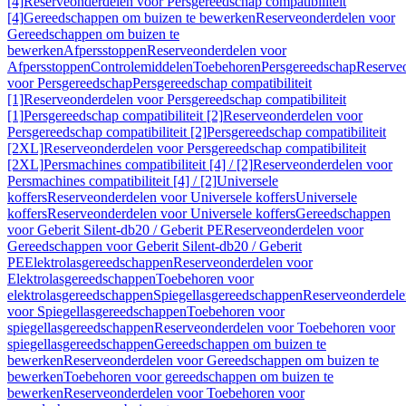
[4]
Reserveonderdelen voor Persgereedschap compatibiliteit
[4]
Gereedschappen om buizen te bewerken
Reserveonderdelen voor
Gereedschappen om buizen te
bewerken
Afpersstoppen
Reserveonderdelen voor
Afpersstoppen
Controlemiddelen
Toebehoren
Persgereedschap
Reserve
voor Persgereedschap
Persgereedschap compatibiliteit
[1]
Reserveonderdelen voor Persgereedschap compatibiliteit
[1]
Persgereedschap compatibiliteit [2]
Reserveonderdelen voor
Persgereedschap compatibiliteit [2]
Persgereedschap compatibiliteit
[2XL]
Reserveonderdelen voor Persgereedschap compatibiliteit
[2XL]
Persmachines compatibiliteit [4] / [2]
Reserveonderdelen voor
Persmachines compatibiliteit [4] / [2]
Universele
koffers
Reserveonderdelen voor Universele koffers
Universele
koffers
Reserveonderdelen voor Universele koffers
Gereedschappen
voor Geberit Silent-db20 / Geberit PE
Reserveonderdelen voor
Gereedschappen voor Geberit Silent-db20 / Geberit
PE
Elektrolasgereedschappen
Reserveonderdelen voor
Elektrolasgereedschappen
Toebehoren voor
elektrolasgereedschappen
Spiegellasgereedschappen
Reserveonderdele
voor Spiegellasgereedschappen
Toebehoren voor
spiegellasgereedschappen
Reserveonderdelen voor Toebehoren voor
spiegellasgereedschappen
Gereedschappen om buizen te
bewerken
Reserveonderdelen voor Gereedschappen om buizen te
bewerken
Toebehoren voor gereedschappen om buizen te
bewerken
Reserveonderdelen voor Toebehoren voor