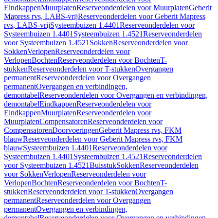
Eindkappen
Muurplaten
Reserveonderdelen voor Muurplaten
Geberit
Mapress rvs, LABS-vrij
Reserveonderdelen voor Geberit Mapress
rvs, LABS-vrij
Systeembuizen 1.4401
Reserveonderdelen voor
Systeembuizen 1.4401
Systeembuizen 1.4521
Reserveonderdelen
voor Systeembuizen 1.4521
Sokken
Reserveonderdelen voor
Sokken
Verlopen
Reserveonderdelen voor
Verlopen
Bochten
Reserveonderdelen voor Bochten
T-
stukken
Reserveonderdelen voor T-stukken
Overgangen
permanent
Reserveonderdelen voor Overgangen
permanent
Overgangen en verbindingen,
demontabel
Reserveonderdelen voor Overgangen en verbindingen,
demontabel
Eindkappen
Reserveonderdelen voor
Eindkappen
Muurplaten
Reserveonderdelen voor
Muurplaten
Compensatoren
Reserveonderdelen voor
Compensatoren
Doorvoeringen
Geberit Mapress rvs, FKM
blauw
Reserveonderdelen voor Geberit Mapress rvs, FKM
blauw
Systeembuizen 1.4401
Reserveonderdelen voor
Systeembuizen 1.4401
Systeembuizen 1.4521
Reserveonderdelen
voor Systeembuizen 1.4521
Buisstuk
Sokken
Reserveonderdelen
voor Sokken
Verlopen
Reserveonderdelen voor
Verlopen
Bochten
Reserveonderdelen voor Bochten
T-
stukken
Reserveonderdelen voor T-stukken
Overgangen
permanent
Reserveonderdelen voor Overgangen
permanent
Overgangen en verbindingen,
demontabel
Reserveonderdelen voor Overgangen en verbindingen,