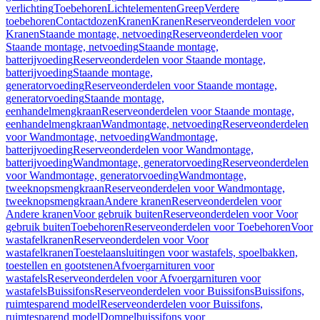
verlichting
Toebehoren
Lichtelementen
Greep
Verdere
toebehoren
Contactdozen
Kranen
Kranen
Reserveonderdelen voor
Kranen
Staande montage, netvoeding
Reserveonderdelen voor
Staande montage, netvoeding
Staande montage,
batterijvoeding
Reserveonderdelen voor Staande montage,
batterijvoeding
Staande montage,
generatorvoeding
Reserveonderdelen voor Staande montage,
generatorvoeding
Staande montage,
eenhandelmengkraan
Reserveonderdelen voor Staande montage,
eenhandelmengkraan
Wandmontage, netvoeding
Reserveonderdelen
voor Wandmontage, netvoeding
Wandmontage,
batterijvoeding
Reserveonderdelen voor Wandmontage,
batterijvoeding
Wandmontage, generatorvoeding
Reserveonderdelen
voor Wandmontage, generatorvoeding
Wandmontage,
tweeknopsmengkraan
Reserveonderdelen voor Wandmontage,
tweeknopsmengkraan
Andere kranen
Reserveonderdelen voor
Andere kranen
Voor gebruik buiten
Reserveonderdelen voor Voor
gebruik buiten
Toebehoren
Reserveonderdelen voor Toebehoren
Voor
wastafelkranen
Reserveonderdelen voor Voor
wastafelkranen
Toestelaansluitingen voor wastafels, spoelbakken,
toestellen en gootstenen
Afvoergarnituren voor
wastafels
Reserveonderdelen voor Afvoergarnituren voor
wastafels
Buissifons
Reserveonderdelen voor Buissifons
Buissifons,
ruimtesparend model
Reserveonderdelen voor Buissifons,
ruimtesparend model
Dompelbuissifons voor