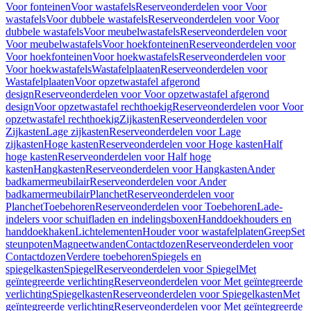
Voor fonteinen
Voor wastafels
Reserveonderdelen voor Voor
wastafels
Voor dubbele wastafels
Reserveonderdelen voor Voor
dubbele wastafels
Voor meubelwastafels
Reserveonderdelen voor
Voor meubelwastafels
Voor hoekfonteinen
Reserveonderdelen voor
Voor hoekfonteinen
Voor hoekwastafels
Reserveonderdelen voor
Voor hoekwastafels
Wastafelplaaten
Reserveonderdelen voor
Wastafelplaaten
Voor opzetwastafel afgerond
design
Reserveonderdelen voor Voor opzetwastafel afgerond
design
Voor opzetwastafel rechthoekig
Reserveonderdelen voor Voor
opzetwastafel rechthoekig
Zijkasten
Reserveonderdelen voor
Zijkasten
Lage zijkasten
Reserveonderdelen voor Lage
zijkasten
Hoge kasten
Reserveonderdelen voor Hoge kasten
Half
hoge kasten
Reserveonderdelen voor Half hoge
kasten
Hangkasten
Reserveonderdelen voor Hangkasten
Ander
badkamermeubilair
Reserveonderdelen voor Ander
badkamermeubilair
Planchet
Reserveonderdelen voor
Planchet
Toebehoren
Reserveonderdelen voor Toebehoren
Lade-
indelers voor schuifladen en indelingsboxen
Handdoekhouders en
handdoekhaken
Lichtelementen
Houder voor wastafelplaten
Greep
Set
steunpoten
Magneetwanden
Contactdozen
Reserveonderdelen voor
Contactdozen
Verdere toebehoren
Spiegels en
spiegelkasten
Spiegel
Reserveonderdelen voor Spiegel
Met
geïntegreerde verlichting
Reserveonderdelen voor Met geïntegreerde
verlichting
Spiegelkasten
Reserveonderdelen voor Spiegelkasten
Met
geïntegreerde verlichting
Reserveonderdelen voor Met geïntegreerde