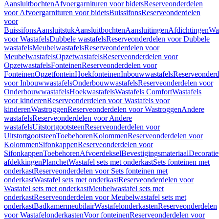
Aansluitbochten
Afvoergarnituren voor bidets
Reserveonderdelen
voor Afvoergarnituren voor bidets
Buissifons
Reserveonderdelen
voor
Buissifons
Aansluitstuk
Aansluitbochten
Aansluitingen
Afdichtingen
Was
voor Wastafels
Dubbele wastafels
Reserveonderdelen voor Dubbele
wastafels
Meubelwastafels
Reserveonderdelen voor
Meubelwastafels
Opzetwastafels
Reserveonderdelen voor
Opzetwastafels
Fonteinen
Reserveonderdelen voor
Fonteinen
Opzetfontein
Hoekfonteinen
Inbouwwastafels
Reserveonderd
voor Inbouwwastafels
Onderbouwwastafels
Reserveonderdelen voor
Onderbouwwastafels
Hoekwastafels
Wastafels Comfort
Wastafels
voor kinderen
Reserveonderdelen voor Wastafels voor
kinderen
Wastroggen
Reserveonderdelen voor Wastroggen
Andere
wastafels
Reserveonderdelen voor Andere
wastafels
Uitstortgootsteen
Reserveonderdelen voor
Uitstortgootsteen
Toebehoren
Kolommen
Reserveonderdelen voor
Kolommen
Sifonkappen
Reserveonderdelen voor
Sifonkappen
Toebehoren
Afvoerdeksel
Bevestigingsmateriaal
Decorati
afdekkingen
Planchet
Wastafel sets met onderkast
Sets fonteinen met
onderkast
Reserveonderdelen voor Sets fonteinen met
onderkast
Wastafel sets met onderkast
Reserveonderdelen voor
Wastafel sets met onderkast
Meubelwastafel sets met
onderkast
Reserveonderdelen voor Meubelwastafel sets met
onderkast
Badkamermeubilair
Wastafelonderkasten
Reserveonderdelen
voor Wastafelonderkasten
Voor fonteinen
Reserveonderdelen voor