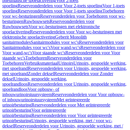
pneumatische spoelactivering
Voor 2-toets
spoeling
Reserveonderdelen voor Voor 2-toets spoeling
Voor 1-toets
spoeling
Reserveonderdelen voor Voor 1-toets spoeling
Toebehoren
voor wc-besturingen
Reserveonderdelen voor Toebehoren voor wc-
besturingen
Ruwbouwsets
Reserveonderdelen voor
Ruwbouwsets
Voor wc-besturingen met elektronische
spoelactivering
Reserveonderdelen voor Voor wc-besturingen met
elektronische spoelactivering
Geberit Monolith
sanitairmodules
Sanitairmodules voor wc's
Reserveonderdelen voor
Sanitairmodules voor wc's
Voor wand-wc's
Reserveonderdelen voor
Voor wand-wc's
Voor staande wc's
Reserveonderdelen voor Voor
staande wc's
Toebehoren
Reserveonderdelen voor
Toebehoren
Verbruiksmateriaal
Urinoirs
Urinoirs, gespoelde werking,
met spoelrand
Reserveonderdelen voor Urinoirs, gespoelde werking,
met spoelrand
Zonder deksel
Reserveonderdelen voor Zonder
deksel
Urinoirs, gespoelde werking,
spoelrandloos
Reserveonderdelen voor Urinoirs, gespoelde werking,
spoelrandloos
Voor opbouw- of
inbouwurinoirstuursysteem
Reserveonderdelen voor Voor opbouw-
of inbouwurinoirstuursysteem
Met geïntegreerde
urinoirbesturing
Reserveonderdelen voor Met geïntegreerde
urinoirbesturing
Voor geïntegreerde
urinoirbesturing
Reserveonderdelen voor Voor geïntegreerde
urinoirbesturing
Urinoirs, gespoelde werking, met / voor wc-
deksel
Reserveonderdelen voor Urinoirs, gespoelde werking, met /