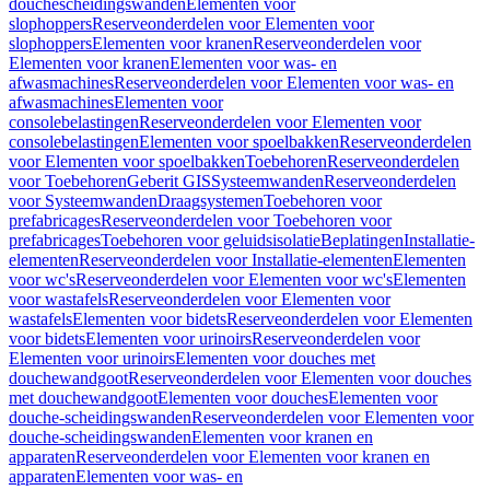
douchescheidingswanden
Elementen voor
slophoppers
Reserveonderdelen voor Elementen voor
slophoppers
Elementen voor kranen
Reserveonderdelen voor
Elementen voor kranen
Elementen voor was- en
afwasmachines
Reserveonderdelen voor Elementen voor was- en
afwasmachines
Elementen voor
consolebelastingen
Reserveonderdelen voor Elementen voor
consolebelastingen
Elementen voor spoelbakken
Reserveonderdelen
voor Elementen voor spoelbakken
Toebehoren
Reserveonderdelen
voor Toebehoren
Geberit GIS
Systeemwanden
Reserveonderdelen
voor Systeemwanden
Draagsystemen
Toebehoren voor
prefabricages
Reserveonderdelen voor Toebehoren voor
prefabricages
Toebehoren voor geluidsisolatie
Beplatingen
Installatie-
elementen
Reserveonderdelen voor Installatie-elementen
Elementen
voor wc's
Reserveonderdelen voor Elementen voor wc's
Elementen
voor wastafels
Reserveonderdelen voor Elementen voor
wastafels
Elementen voor bidets
Reserveonderdelen voor Elementen
voor bidets
Elementen voor urinoirs
Reserveonderdelen voor
Elementen voor urinoirs
Elementen voor douches met
douchewandgoot
Reserveonderdelen voor Elementen voor douches
met douchewandgoot
Elementen voor douches
Elementen voor
douche-scheidingswanden
Reserveonderdelen voor Elementen voor
douche-scheidingswanden
Elementen voor kranen en
apparaten
Reserveonderdelen voor Elementen voor kranen en
apparaten
Elementen voor was- en