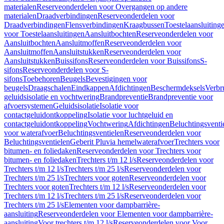
materialen
Reserveonderdelen voor Overgangen op andere
materialen
Draadverbindingen
Reserveonderdelen voor
Draadverbindingen
Flensverbindingen
Kraagbussen
Toestelaansluiting
voor Toestelaansluitingen
Aansluitbochten
Reserveonderdelen voor
Aansluitbochten
Aansluitmoffen
Reserveonderdelen voor
Aansluitmoffen
Aansluitstukken
Reserveonderdelen voor
Aansluitstukken
Buissifons
Reserveonderdelen voor Buissifons
S-
sifons
Reserveonderdelen voor S-
sifons
Toebehoren
Beugels
Bevestigingen voor
beugels
Draagschalen
Eindkappen
Afdichtingen
Beschermdeksels
Verbr
geluidsisolatie en vochtwering
Brandpreventie
Brandpreventie voor
afvoersystemen
Geluidsisolatie
Isolatie voor
contactgeluidontkoppeling
Isolatie voor luchtgeluid en
contactgeluidontkoppeling
Vochtwering
Afdichtingen
Beluchtingsventi
voor waterafvoer
Beluchtingsventielen
Reserveonderdelen voor
Beluchtingsventielen
Geberit Pluvia hemelwaterafvoer
Trechters voor
bitumen- en foliedaken
Reserveonderdelen voor Trechters voor
bitumen- en foliedaken
Trechters t/m 12 l/s
Reserveonderdelen voor
Trechters t/m 12 l/s
Trechters t/m 25 l/s
Reserveonderdelen voor
Trechters t/m 25 l/s
Trechters voor goten
Reserveonderdelen voor
Trechters voor goten
Trechters t/m 12 l/s
Reserveonderdelen voor
Trechters t/m 12 l/s
Trechters t/m 25 l/s
Reserveonderdelen voor
Trechters t/m 25 l/s
Elementen voor dampbarrière-
aansluiting
Reserveonderdelen voor Elementen voor dampbarrière-
aansluiting
Voor trechters t/m 12 l/s
Reserveonderdelen voor Voor