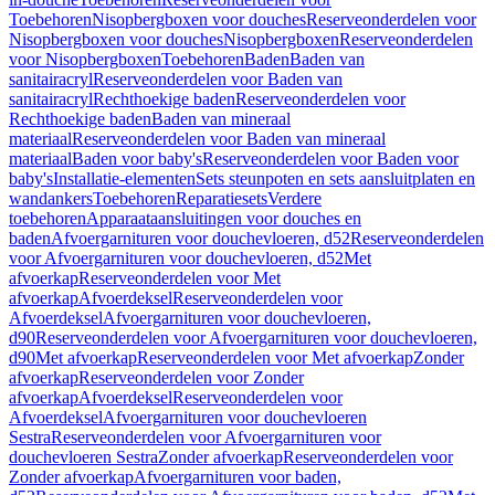
Toebehoren
Nisopbergboxen voor douches
Reserveonderdelen voor
Nisopbergboxen voor douches
Nisopbergboxen
Reserveonderdelen
voor Nisopbergboxen
Toebehoren
Baden
Baden van
sanitairacryl
Reserveonderdelen voor Baden van
sanitairacryl
Rechthoekige baden
Reserveonderdelen voor
Rechthoekige baden
Baden van mineraal
materiaal
Reserveonderdelen voor Baden van mineraal
materiaal
Baden voor baby's
Reserveonderdelen voor Baden voor
baby's
Installatie-elementen
Sets steunpoten en sets aansluitplaten en
wandankers
Toebehoren
Reparatiesets
Verdere
toebehoren
Apparaataansluitingen voor douches en
baden
Afvoergarnituren voor douchevloeren, d52
Reserveonderdelen
voor Afvoergarnituren voor douchevloeren, d52
Met
afvoerkap
Reserveonderdelen voor Met
afvoerkap
Afvoerdeksel
Reserveonderdelen voor
Afvoerdeksel
Afvoergarnituren voor douchevloeren,
d90
Reserveonderdelen voor Afvoergarnituren voor douchevloeren,
d90
Met afvoerkap
Reserveonderdelen voor Met afvoerkap
Zonder
afvoerkap
Reserveonderdelen voor Zonder
afvoerkap
Afvoerdeksel
Reserveonderdelen voor
Afvoerdeksel
Afvoergarnituren voor douchevloeren
Sestra
Reserveonderdelen voor Afvoergarnituren voor
douchevloeren Sestra
Zonder afvoerkap
Reserveonderdelen voor
Zonder afvoerkap
Afvoergarnituren voor baden,