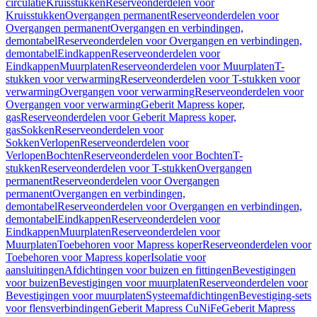
circulatie
Kruisstukken
Reserveonderdelen voor
Kruisstukken
Overgangen permanent
Reserveonderdelen voor
Overgangen permanent
Overgangen en verbindingen,
demontabel
Reserveonderdelen voor Overgangen en verbindingen,
demontabel
Eindkappen
Reserveonderdelen voor
Eindkappen
Muurplaten
Reserveonderdelen voor Muurplaten
T-
stukken voor verwarming
Reserveonderdelen voor T-stukken voor
verwarming
Overgangen voor verwarming
Reserveonderdelen voor
Overgangen voor verwarming
Geberit Mapress koper,
gas
Reserveonderdelen voor Geberit Mapress koper,
gas
Sokken
Reserveonderdelen voor
Sokken
Verlopen
Reserveonderdelen voor
Verlopen
Bochten
Reserveonderdelen voor Bochten
T-
stukken
Reserveonderdelen voor T-stukken
Overgangen
permanent
Reserveonderdelen voor Overgangen
permanent
Overgangen en verbindingen,
demontabel
Reserveonderdelen voor Overgangen en verbindingen,
demontabel
Eindkappen
Reserveonderdelen voor
Eindkappen
Muurplaten
Reserveonderdelen voor
Muurplaten
Toebehoren voor Mapress koper
Reserveonderdelen voor
Toebehoren voor Mapress koper
Isolatie voor
aansluitingen
Afdichtingen voor buizen en fittingen
Bevestigingen
voor buizen
Bevestigingen voor muurplaten
Reserveonderdelen voor
Bevestigingen voor muurplaten
Systeemafdichtingen
Bevestiging-sets
voor flensverbindingen
Geberit Mapress CuNiFe
Geberit Mapress