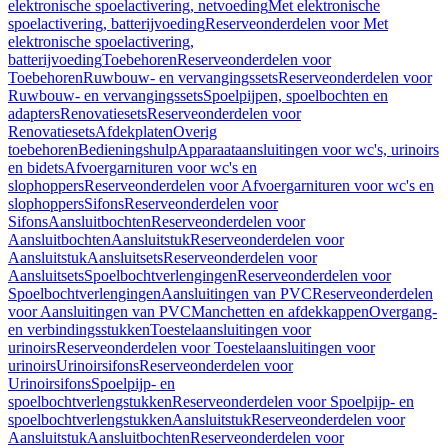
elektronische spoelactivering, netvoeding
Met elektronische
spoelactivering, batterijvoeding
Reserveonderdelen voor Met
elektronische spoelactivering,
batterijvoeding
Toebehoren
Reserveonderdelen voor
Toebehoren
Ruwbouw- en vervangingssets
Reserveonderdelen voor
Ruwbouw- en vervangingssets
Spoelpijpen, spoelbochten en
adapters
Renovatiesets
Reserveonderdelen voor
Renovatiesets
Afdekplaten
Overig
toebehoren
Bedieningshulp
Apparaataansluitingen voor wc's, urinoirs
en bidets
Afvoergarnituren voor wc's en
slophoppers
Reserveonderdelen voor Afvoergarnituren voor wc's en
slophoppers
Sifons
Reserveonderdelen voor
Sifons
Aansluitbochten
Reserveonderdelen voor
Aansluitbochten
Aansluitstuk
Reserveonderdelen voor
Aansluitstuk
Aansluitsets
Reserveonderdelen voor
Aansluitsets
Spoelbochtverlengingen
Reserveonderdelen voor
Spoelbochtverlengingen
Aansluitingen van PVC
Reserveonderdelen
voor Aansluitingen van PVC
Manchetten en afdekkappen
Overgang-
en verbindingsstukken
Toestelaansluitingen voor
urinoirs
Reserveonderdelen voor Toestelaansluitingen voor
urinoirs
Urinoirsifons
Reserveonderdelen voor
Urinoirsifons
Spoelpijp- en
spoelbochtverlengstukken
Reserveonderdelen voor Spoelpijp- en
spoelbochtverlengstukken
Aansluitstuk
Reserveonderdelen voor
Aansluitstuk
Aansluitbochten
Reserveonderdelen voor