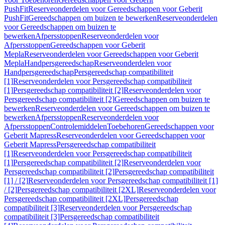
PushFit
Reserveonderdelen voor Gereedschappen voor Geberit
PushFit
Gereedschappen om buizen te bewerken
Reserveonderdelen
voor Gereedschappen om buizen te
bewerken
Afpersstoppen
Reserveonderdelen voor
Afpersstoppen
Gereedschappen voor Geberit
Mepla
Reserveonderdelen voor Gereedschappen voor Geberit
Mepla
Handpersgereedschap
Reserveonderdelen voor
Handpersgereedschap
Persgereedschap compatibiliteit
[1]
Reserveonderdelen voor Persgereedschap compatibiliteit
[1]
Persgereedschap compatibiliteit [2]
Reserveonderdelen voor
Persgereedschap compatibiliteit [2]
Gereedschappen om buizen te
bewerken
Reserveonderdelen voor Gereedschappen om buizen te
bewerken
Afpersstoppen
Reserveonderdelen voor
Afpersstoppen
Controlemiddelen
Toebehoren
Gereedschappen voor
Geberit Mapress
Reserveonderdelen voor Gereedschappen voor
Geberit Mapress
Persgereedschap compatibiliteit
[1]
Reserveonderdelen voor Persgereedschap compatibiliteit
[1]
Persgereedschap compatibiliteit [2]
Reserveonderdelen voor
Persgereedschap compatibiliteit [2]
Persgereedschap compatibiliteit
[1] / [2]
Reserveonderdelen voor Persgereedschap compatibiliteit [1]
/ [2]
Persgereedschap compatibiliteit [2XL]
Reserveonderdelen voor
Persgereedschap compatibiliteit [2XL]
Persgereedschap
compatibiliteit [3]
Reserveonderdelen voor Persgereedschap
compatibiliteit [3]
Persgereedschap compatibiliteit