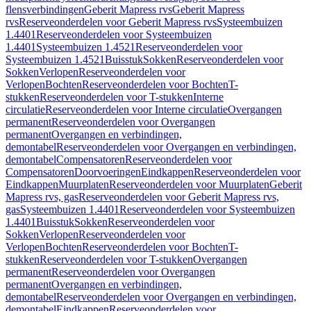
flensverbindingen
Geberit Mapress rvs
Geberit Mapress
rvs
Reserveonderdelen voor Geberit Mapress rvs
Systeembuizen
1.4401
Reserveonderdelen voor Systeembuizen
1.4401
Systeembuizen 1.4521
Reserveonderdelen voor
Systeembuizen 1.4521
Buisstuk
Sokken
Reserveonderdelen voor
Sokken
Verlopen
Reserveonderdelen voor
Verlopen
Bochten
Reserveonderdelen voor Bochten
T-
stukken
Reserveonderdelen voor T-stukken
Interne
circulatie
Reserveonderdelen voor Interne circulatie
Overgangen
permanent
Reserveonderdelen voor Overgangen
permanent
Overgangen en verbindingen,
demontabel
Reserveonderdelen voor Overgangen en verbindingen,
demontabel
Compensatoren
Reserveonderdelen voor
Compensatoren
Doorvoeringen
Eindkappen
Reserveonderdelen voor
Eindkappen
Muurplaten
Reserveonderdelen voor Muurplaten
Geberit
Mapress rvs, gas
Reserveonderdelen voor Geberit Mapress rvs,
gas
Systeembuizen 1.4401
Reserveonderdelen voor Systeembuizen
1.4401
Buisstuk
Sokken
Reserveonderdelen voor
Sokken
Verlopen
Reserveonderdelen voor
Verlopen
Bochten
Reserveonderdelen voor Bochten
T-
stukken
Reserveonderdelen voor T-stukken
Overgangen
permanent
Reserveonderdelen voor Overgangen
permanent
Overgangen en verbindingen,
demontabel
Reserveonderdelen voor Overgangen en verbindingen,
demontabel
Eindkappen
Reserveonderdelen voor