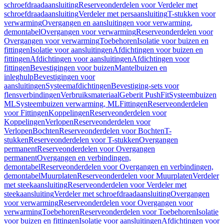
schroefdraadaansluiting
Reserveonderdelen voor Verdeler met
schroefdraadaansluiting
Verdeler met persaansluiting
T-stukken voor
verwarming
Overgangen en aansluitingen voor verwarming,
demontabel
Overgangen voor verwarming
Reserveonderdelen voor
Overgangen voor verwarming
Toebehoren
Isolatie voor buizen en
fittingen
Isolatie voor aansluitingen
Afdichtingen voor buizen en
fittingen
Afdichtingen voor aansluitingen
Afdichtingen voor
fittingen
Bevestigingen voor buizen
Mantelbuizen en
inleghulp
Bevestigingen voor
aansluitingen
Systeemafdichtingen
Bevestiging-sets voor
flensverbindingen
Verbruiksmateriaal
Geberit PushFit
Systeembuizen
ML
Systeembuizen verwarming, ML
Fittingen
Reserveonderdelen
voor Fittingen
Koppelingen
Reserveonderdelen voor
Koppelingen
Verlopen
Reserveonderdelen voor
Verlopen
Bochten
Reserveonderdelen voor Bochten
T-
stukken
Reserveonderdelen voor T-stukken
Overgangen
permanent
Reserveonderdelen voor Overgangen
permanent
Overgangen en verbindingen,
demontabel
Reserveonderdelen voor Overgangen en verbindingen,
demontabel
Muurplaten
Reserveonderdelen voor Muurplaten
Verdeler
met steekaansluiting
Reserveonderdelen voor Verdeler met
steekaansluiting
Verdeler met schroefdraadaansluiting
Overgangen
voor verwarming
Reserveonderdelen voor Overgangen voor
verwarming
Toebehoren
Reserveonderdelen voor Toebehoren
Isolatie
voor buizen en fittingen
Isolatie voor aansluitingen
Afdichtingen voor