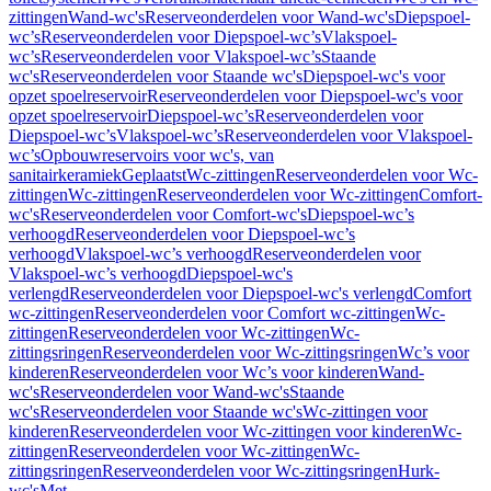
zittingen
Wand-wc's
Reserveonderdelen voor Wand-wc's
Diepspoel-
wc’s
Reserveonderdelen voor Diepspoel-wc’s
Vlakspoel-
wc’s
Reserveonderdelen voor Vlakspoel-wc’s
Staande
wc's
Reserveonderdelen voor Staande wc's
Diepspoel-wc's voor
opzet spoelreservoir
Reserveonderdelen voor Diepspoel-wc's voor
opzet spoelreservoir
Diepspoel-wc’s
Reserveonderdelen voor
Diepspoel-wc’s
Vlakspoel-wc’s
Reserveonderdelen voor Vlakspoel-
wc’s
Opbouwreservoirs voor wc's, van
sanitairkeramiek
Geplaatst
Wc-zittingen
Reserveonderdelen voor Wc-
zittingen
Wc-zittingen
Reserveonderdelen voor Wc-zittingen
Comfort-
wc's
Reserveonderdelen voor Comfort-wc's
Diepspoel-wc’s
verhoogd
Reserveonderdelen voor Diepspoel-wc’s
verhoogd
Vlakspoel-wc’s verhoogd
Reserveonderdelen voor
Vlakspoel-wc’s verhoogd
Diepspoel-wc's
verlengd
Reserveonderdelen voor Diepspoel-wc's verlengd
Comfort
wc-zittingen
Reserveonderdelen voor Comfort wc-zittingen
Wc-
zittingen
Reserveonderdelen voor Wc-zittingen
Wc-
zittingsringen
Reserveonderdelen voor Wc-zittingsringen
Wc’s voor
kinderen
Reserveonderdelen voor Wc’s voor kinderen
Wand-
wc's
Reserveonderdelen voor Wand-wc's
Staande
wc's
Reserveonderdelen voor Staande wc's
Wc-zittingen voor
kinderen
Reserveonderdelen voor Wc-zittingen voor kinderen
Wc-
zittingen
Reserveonderdelen voor Wc-zittingen
Wc-
zittingsringen
Reserveonderdelen voor Wc-zittingsringen
Hurk-
wc's
Met