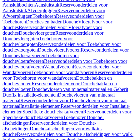
Aansluitbochten
Aansluitstuk
Reserveonderdelen voor
Aansluitstuk
Afvoerpluggen
Reserveonderdelen voor
Afvoerpluggen
Toebehoren
Reserveonderdelen voor
Toebehoren
Douches en baden
Douche
Vloerafvoer voor
douches
Reserveonderdelen voor Vloerafvoer voor
douches
Douchevloergoten
Reserveonderdelen voor
Douchevloergoten
Toebehoren voor
douchevloergoten
Reserveonderdelen voor Toebehoren voor
douchevloergoten
Douchevloerafvoeren
Reserveonderdelen voor
Douchevloerafvoeren
Toebehoren voor
douchevloerafvoeren
Reserveonderdelen voor Toebehoren voor
douchevloerafvoeren
Wandafvoeren
Reserveonderdelen voor
Wandafvoeren
Toebehoren voor wandafvoeren
Reserveonderdelen
voor Toebehoren voor wandafvoeren
Douchebakken en
douchevloeren
Reserveonderdelen voor Douchebakken en
douchevloeren
Douchevloeren van mineraalmateriaal en Geberit
Duofix installatie-elementen
Douchevloeren van mineraal
materiaal
Reserveonderdelen voor Douchevloeren van mineraal
materiaal
Installatie-elementen
Reserveonderdelen voor Installatie-
elementen
Specifieke douchebakafvoeren
Reserveonderdelen voor
Specifieke douchebakafvoeren
Toebehoren
Douche-
afscheidingen
Reserveonderdelen voor Douche-
afscheidingen
Douche-afscheidingen voor walk-in-
douche
Reserveonderdelen voor Douche-afscheidingen voor walk-
in-douche
Toebehoren
Reserveonderdelen voor