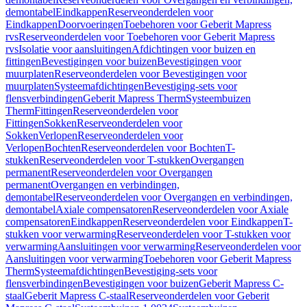
demontabel
Eindkappen
Reserveonderdelen voor
Eindkappen
Doorvoeringen
Toebehoren voor Geberit Mapress
rvs
Reserveonderdelen voor Toebehoren voor Geberit Mapress
rvs
Isolatie voor aansluitingen
Afdichtingen voor buizen en
fittingen
Bevestigingen voor buizen
Bevestigingen voor
muurplaten
Reserveonderdelen voor Bevestigingen voor
muurplaten
Systeemafdichtingen
Bevestiging-sets voor
flensverbindingen
Geberit Mapress Therm
Systeembuizen
Therm
Fittingen
Reserveonderdelen voor
Fittingen
Sokken
Reserveonderdelen voor
Sokken
Verlopen
Reserveonderdelen voor
Verlopen
Bochten
Reserveonderdelen voor Bochten
T-
stukken
Reserveonderdelen voor T-stukken
Overgangen
permanent
Reserveonderdelen voor Overgangen
permanent
Overgangen en verbindingen,
demontabel
Reserveonderdelen voor Overgangen en verbindingen,
demontabel
Axiale compensatoren
Reserveonderdelen voor Axiale
compensatoren
Eindkappen
Reserveonderdelen voor Eindkappen
T-
stukken voor verwarming
Reserveonderdelen voor T-stukken voor
verwarming
Aansluitingen voor verwarming
Reserveonderdelen voor
Aansluitingen voor verwarming
Toebehoren voor Geberit Mapress
Therm
Systeemafdichtingen
Bevestiging-sets voor
flensverbindingen
Bevestigingen voor buizen
Geberit Mapress C-
staal
Geberit Mapress C-staal
Reserveonderdelen voor Geberit