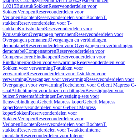
Mapress C-staal
Systeembuizen 1.0034
Systeembuizen
1.0215
Buisstuk
Sokken
Reserveonderdelen voor
Sokken
Verlopen
Reserveonderdelen voor
Verlopen
Bochten
Reserveonderdelen voor Bochten
T-
stukken
Reserveonderdelen voor T-
stukken
Kruisstukken
Reserveonderdelen voor
Kruisstukken
Overgangen permanent
Reserveonderdelen voor
Overgangen permanent
Overgangen en verbindingen,
demontabel
Reserveonderdelen voor Overgangen en verbindingen,
demontabel
Compensatoren
Reserveonderdelen voor
Compensatoren
Eindkappen
Reserveonderdelen voor
Eindkappen
Sokken voor verwarming
Reserveonderdelen voor
Sokken voor verwarming
T-stukken voor
verwarming
Reserveonderdelen voor T-stukken voor
verwarming
Overgangen voor verwarming
Reserveonderdelen voor
Overgangen voor verwarming
Toebehoren voor Geberit Mapress C-
staal
Afdichtingen voor buizen en fittingen
Bevestigingen voor
buizen
Systeemafdichtingen
Bevestiging-sets voor
flensverbindingen
Geberit Mapress koper
Geberit Mapress
koper
Reserveonderdelen voor Geberit Mapress
koper
Sokken
Reserveonderdelen voor
Sokken
Verlopen
Reserveonderdelen voor
Verlopen
Bochten
Reserveonderdelen voor Bochten
T-
stukken
Reserveonderdelen voor T-stukken
Interne
circulatie
Reserveonderdelen voor Interne