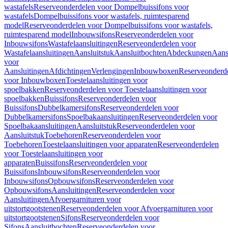
wastafels
Reserveonderdelen voor Dompelbuissifons voor
wastafels
Dompelbuissifons voor wastafels, ruimtesparend
model
Reserveonderdelen voor Dompelbuissifons voor wastafels,
ruimtesparend model
Inbouwsifons
Reserveonderdelen voor
Inbouwsifons
Wastafelaansluitingen
Reserveonderdelen voor
Wastafelaansluitingen
Aansluitstuk
Aansluitbochten
Abdeckungen
Aans
voor
Aansluitingen
Afdichtingen
Verlengingen
Inbouwboxen
Reserveonderd
voor Inbouwboxen
Toestelaansluitingen voor
spoelbakken
Reserveonderdelen voor Toestelaansluitingen voor
spoelbakken
Buissifons
Reserveonderdelen voor
Buissifons
Dubbelkamersifons
Reserveonderdelen voor
Dubbelkamersifons
Spoelbakaansluitingen
Reserveonderdelen voor
Spoelbakaansluitingen
Aansluitstuk
Reserveonderdelen voor
Aansluitstuk
Toebehoren
Reserveonderdelen voor
Toebehoren
Toestelaansluitingen voor apparaten
Reserveonderdelen
voor Toestelaansluitingen voor
apparaten
Buissifons
Reserveonderdelen voor
Buissifons
Inbouwsifons
Reserveonderdelen voor
Inbouwsifons
Opbouwsifons
Reserveonderdelen voor
Opbouwsifons
Aansluitingen
Reserveonderdelen voor
Aansluitingen
Afvoergarnituren voor
uitstortgootstenen
Reserveonderdelen voor Afvoergarnituren voor
uitstortgootstenen
Sifons
Reserveonderdelen voor
Sifons
Aansluitbochten
Reserveonderdelen voor