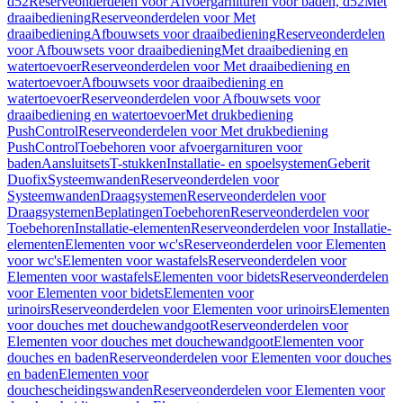
d52
Reserveonderdelen voor Afvoergarnituren voor baden, d52
Met
draaibediening
Reserveonderdelen voor Met
draaibediening
Afbouwsets voor draaibediening
Reserveonderdelen
voor Afbouwsets voor draaibediening
Met draaibediening en
watertoevoer
Reserveonderdelen voor Met draaibediening en
watertoevoer
Afbouwsets voor draaibediening en
watertoevoer
Reserveonderdelen voor Afbouwsets voor
draaibediening en watertoevoer
Met drukbediening
PushControl
Reserveonderdelen voor Met drukbediening
PushControl
Toebehoren voor afvoergarnituren voor
baden
Aansluitsets
T-stukken
Installatie- en spoelsystemen
Geberit
Duofix
Systeemwanden
Reserveonderdelen voor
Systeemwanden
Draagsystemen
Reserveonderdelen voor
Draagsystemen
Beplatingen
Toebehoren
Reserveonderdelen voor
Toebehoren
Installatie-elementen
Reserveonderdelen voor Installatie-
elementen
Elementen voor wc's
Reserveonderdelen voor Elementen
voor wc's
Elementen voor wastafels
Reserveonderdelen voor
Elementen voor wastafels
Elementen voor bidets
Reserveonderdelen
voor Elementen voor bidets
Elementen voor
urinoirs
Reserveonderdelen voor Elementen voor urinoirs
Elementen
voor douches met douchewandgoot
Reserveonderdelen voor
Elementen voor douches met douchewandgoot
Elementen voor
douches en baden
Reserveonderdelen voor Elementen voor douches
en baden
Elementen voor
douchescheidingswanden
Reserveonderdelen voor Elementen voor