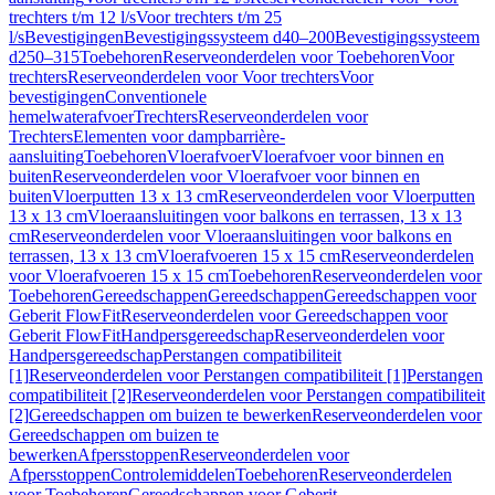
trechters t/m 12 l/s
Voor trechters t/m 25
l/s
Bevestigingen
Bevestigingssysteem d40–200
Bevestigingssysteem
d250–315
Toebehoren
Reserveonderdelen voor Toebehoren
Voor
trechters
Reserveonderdelen voor Voor trechters
Voor
bevestigingen
Conventionele
hemelwaterafvoer
Trechters
Reserveonderdelen voor
Trechters
Elementen voor dampbarrière-
aansluiting
Toebehoren
Vloerafvoer
Vloerafvoer voor binnen en
buiten
Reserveonderdelen voor Vloerafvoer voor binnen en
buiten
Vloerputten 13 x 13 cm
Reserveonderdelen voor Vloerputten
13 x 13 cm
Vloeraansluitingen voor balkons en terrassen, 13 x 13
cm
Reserveonderdelen voor Vloeraansluitingen voor balkons en
terrassen, 13 x 13 cm
Vloerafvoeren 15 x 15 cm
Reserveonderdelen
voor Vloerafvoeren 15 x 15 cm
Toebehoren
Reserveonderdelen voor
Toebehoren
Gereedschappen
Gereedschappen
Gereedschappen voor
Geberit FlowFit
Reserveonderdelen voor Gereedschappen voor
Geberit FlowFit
Handpersgereedschap
Reserveonderdelen voor
Handpersgereedschap
Perstangen compatibiliteit
[1]
Reserveonderdelen voor Perstangen compatibiliteit [1]
Perstangen
compatibiliteit [2]
Reserveonderdelen voor Perstangen compatibiliteit
[2]
Gereedschappen om buizen te bewerken
Reserveonderdelen voor
Gereedschappen om buizen te
bewerken
Afpersstoppen
Reserveonderdelen voor
Afpersstoppen
Controlemiddelen
Toebehoren
Reserveonderdelen
voor Toebehoren
Gereedschappen voor Geberit