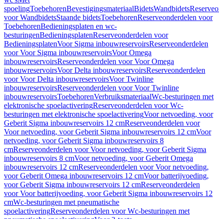
spoeling
Toebehoren
Bevestigingsmateriaal
Bidets
Wandbidets
Reserveo
voor Wandbidets
Staande bidets
Toebehoren
Reserveonderdelen voor
Toebehoren
Bedieningsplaten en wc-
besturingen
Bedieningsplaten
Reserveonderdelen voor
Bedieningsplaten
Voor Sigma inbouwreservoirs
Reserveonderdelen
voor Voor Sigma inbouwreservoirs
Voor Omega
inbouwreservoirs
Reserveonderdelen voor Voor Omega
inbouwreservoirs
Voor Delta inbouwreservoirs
Reserveonderdelen
voor Voor Delta inbouwreservoirs
Voor Twinline
inbouwreservoirs
Reserveonderdelen voor Voor Twinline
inbouwreservoirs
Toebehoren
Verbruiksmateriaal
Wc-besturingen met
elektronische spoelactivering
Reserveonderdelen voor Wc-
besturingen met elektronische spoelactivering
Voor netvoeding, voor
Geberit Sigma inbouwreservoirs 12 cm
Reserveonderdelen voor
Voor netvoeding, voor Geberit Sigma inbouwreservoirs 12 cm
Voor
netvoeding, voor Geberit Sigma inbouwreservoirs 8
cm
Reserveonderdelen voor Voor netvoeding, voor Geberit Sigma
inbouwreservoirs 8 cm
Voor netvoeding, voor Geberit Omega
inbouwreservoirs 12 cm
Reserveonderdelen voor Voor netvoeding,
voor Geberit Omega inbouwreservoirs 12 cm
Voor batterijvoeding,
voor Geberit Sigma inbouwreservoirs 12 cm
Reserveonderdelen
voor Voor batterijvoeding, voor Geberit Sigma inbouwreservoirs 12
cm
Wc-besturingen met pneumatische
spoelactivering
Reserveonderdelen voor Wc-besturingen met