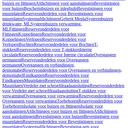
buizen en fittingen
Afdichtingen voor aansluitingen
Bevestigingen
voor buizen
Beschermbuizen en inleghulp
Bevestigingen voor
muurplaten
Reserveonderdelen voor Bevestigingen voor
muurplaten
Systeemafdichtingen
Geberit Mepla
Systeembuizen
drinkwater, ML
Systeembuizen verwarming,
ML
Fittingen
Reserveonderdelen voor
Fittingen
Koppelingen
Reserveonderdelen voor
Koppelingen
Verlopen
Reserveonderdelen voor
Verlopen
Bochten
Reserveonderdelen voor Bochten
T-
stukken
Reserveonderdelen voor T-stukken
Interne
circulatie
Reserveonderdelen voor Interne circulatie
Overgangen
permanent
Reserveonderdelen voor Overgangen
permanent
Overgangen en verbindingen,
demontabel
Reserveonderdelen voor Overgangen en verbindingen,
demontabel
Eindkappen
Reserveonderdelen voor
Eindkappen
Muurplaten
Reserveonderdelen voor
Muurplaten
Verdeler met schroefdraadaansluiting
Reserveonderdelen
voor Verdeler met schroefdraadaansluiting
T-stukken voor
verwarming
Overgangen voor verwarming
Reserveonderdelen voor
Overgangen voor verwarming
Toebehoren
Reserveonderdelen voor
Toebehoren
Isolatie voor buizen en fittingen
Isolatie voor
aansluitingen
Afdichtingen voor buizen en fittingen
Afdichtingen
voor aansluitingen
Bevestigingen voor buizen
Bevestigingen voor
muurplaten
Reserveonderdelen voor Bevestigingen voor
muurplaten
Systeemafdichtingen
Bevestiging-sets voor