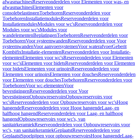
afwasmachines
Reserveonderdelen voor Elementen voor was- en
afwasmachines
Elementen voor
consolebelastingen
Toebehoren
Reserveonderdelen voor
Toebehoren
Installatiemodules
Reserveonderdelen voor
Installatiemodules
Modules voor wc's
Reserveonderdelen voor
Modules voor wc's
Modules voor
wandelementen
Beplatingen
Toebehoren
Reserveonderdelen voor
Toebehoren
Voor systeemwanden
Reserveonderdelen voor Voor
systeemwanden
Voor aanvoersystemen
Voor waterafvoer
Geberit
Kombifix
Installatie-elementen
Reserveonderdelen voor Installatie-
elementen
Elementen voor wc's
Reserveonderdelen voor Elementen
voor wc's
Elementen voor bidets
Reserveonderdelen voor Elementen
voor bidets
Elementen voor urinoirs
Reserveonderdelen voor
Elementen voor urinoirs
Elementen voor douches
Reserveonderdelen
voor Elementen voor douches
Toebehoren
Reserveonderdelen voor
Toebehoren
Voor wc-elementen
Voor
bevestigingen
Reserveonderdelen voor Voor
bevestigingen
Opbouwreservoirs
Opbouwreservoirs voor
wc's
Reserveonderdelen voor Opbouwreservoirs voor wc's
Hoog
hangende
Reserveonderdelen voor Hoog hangende
Laag- en
halfhoog hangend
Reserveonderdelen voor Laag- en halfhoog
hangend
Opbouwreservoirs voor wc's, van
sanitairkeramiek
Reserveonderdelen voor Opbouwreservoirs voor
wc's, van sanitairkeramiek
Geplaatst
Reserveonderdelen voor
Geplaatst
Spoelpijpen voor opbouwreservoirs
Hoog hangende
Laag-